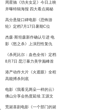
周星驰《功夫女足》今日上映
并曝特辑海报 四大看点揭秘
喜剧盛宴！
高分悬疑口碑电影《恐怖游
轮》定档7月17日暑期C位
杰森·斯坦森新作确认引进 电
影《怒之杀》上演烈性复仇
《杀死比尔：血色全传》定档
8月7日 昆汀暴力美学巅峰首
登大银幕
港产动作大片《火遮眼》全程
高能搏杀到底
电影《我看见两朵一样的云》
佛山分享会热度延续 王源文
淇分享拍摄时鲜活回忆
荒诞喜剧电影《一个部门的诞