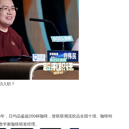
功入职？
13年，日均品鉴超200杯咖啡，曾斩获潮流饮品全国十强、咖啡特
数学家咖啡研发经理。