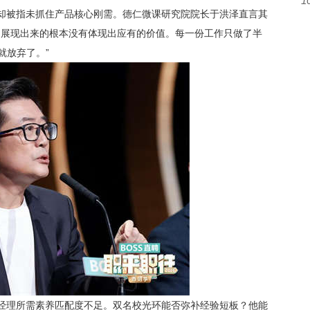
1
，却被指未抓住产品核心刚需。
德仁微课研究院院长于洪泽
直言其
中展现出来的根本没有体现出应有的价值。每一份工作只做了半
就放弃了。”
品经理所需素养匹配度不足。双名校光环能否弥补经验短板？他能