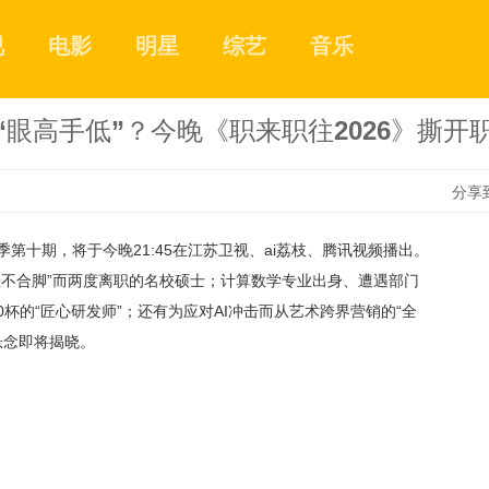
视
电影
明星
综艺
音乐
“眼高手低”？今晚《职来职往2026》撕开
分享
季第十期，将于今晚21:45在江苏卫视、ai荔枝、腾讯视频播出。
1
鞋不合脚”而两度离职的名校硕士；计算数学专业出身、遭遇部门
0杯的“匠心研发师”；还有为应对AI冲击而从艺术跨界营销的“全
悬念即将揭晓。
2
3