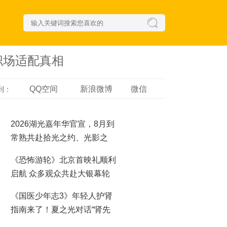
职场适配真相
QQ空间
新浪微博
微信
到：
2026湖光嘉年华官宣，8月到
常熟共赴拾光之约、光影之
梦！
《恐怖游轮》北京首映礼顺利
启航 众多观众共赴大银幕轮
回之夜
《国医少年志3》年轻人护肾
指南来了！夏之光对话“肾先
生”，哪些行为最伤肾？