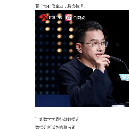
否打动心仪企业，悬念拉满。
计算数学学霸征战数据岗
数据分析试炼暗藏考题