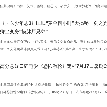
浸观影 首批观众口碑出炉 19时17分，随着影厅灯光渐暗，这场等待了1
搭配等内容，为大家分享实用健康知识。挑战过程中，夏之光化身高卿尘
的情感内核。观众们被片中细腻情感深度共情，尤其是洋葱头断奶独立的
启为期五天的全国路演，主创团队将悉数现身映后见面会，与首批观众进
佐藤健特别出演，艾米、雪野、蔡思贝、胡予安、倪好特别介绍的喜剧电
“登船”仪式正式开启。200余名观众在大银幕上沉浸式体验了这场无处可
“场外热线”，隔空支招默契十足，现场火花不断。最后，陈妍希、高卿尘
段，成为全片情绪高光。考拉妈妈Hana整日背着幼崽，即便负重疲惫，
度交流，倾听最新鲜、最真实的观影反馈。 周星驰片场高
《功夫女足》发布“来吧！出招！”版预告及“坐等开场”版海报，并将于明
轮回噩梦。漆黑封闭的影厅完美贴合了游轮孤立无援的压抑氛围，环绕音
验了针灸调理，在轻松欢乐的氛围中收获更多养生知识。 从破解中风谜
分开后仍隔着围栏不停呼唤、四处寻觅的模样，完美复刻人间父母“想放
戏，脑洞大开点燃爆笑赛事 在今日发布的“众神经归位”喜
式上映。随着“至尊无敌杯”赛事进入倒计时，来自世界各地的顶尖球队高
《国医少年志3》睡眠“黄金四小时”大揭秘！夏之
海风、空荡走廊的脚步声、细碎琴音尽数放大。海面风暴来袭时的压迫感
观耳识健康，再到“肾先生”国医讲堂和护肾求真挑战，国医少年团还将解
舍不得”的矛盾心绪。还有20年前远渡重洋的老祖宗淘淘，克服物种繁育
辑中，周星驰导演那原汁原味的无厘头幽默再度席卷片场。演员们在拍摄
结，一场融合功夫奇招与绿茵较量的爆笑视听盛宴即将拉开帷幕。影片讲
卿尘变身“摸脉师兄弟”
轮内部空旷幽深的窒息氛围，在大银幕与环绕声的加持下被极致放大。 “
些容易被忽视的身体提醒？锁定今晚21:10江苏卫视、ai荔枝播出的《国
限，诞下全球唯一海外存活考拉双胞胎，保育员青姐二十余年与它“相爱
情投入，在一次次的尝试中挖掘自身更多可能。周星驰导演也亲自下场示
“至尊无敌杯”开赛在即，一众顶尖球队即将展开一场前所未有的巅峰对决
影院观看《恐怖游轮》的体验，确实要比以前在电脑上看强多了，无论视
年志3》，更多关于护肾与健康生活的答案，等你一起揭晓！
杀”，从初见胆怯到晚年细心照料，一整本泛黄饲养日记写满人与动物的
用标志性的无厘头表演为演员打开思路，从节奏把控到表情拿捏，逐一拆
此时的女足队员们开局直接拿了地狱难度剧本？！对手各个身怀绝技，外
由京东健康联合冠名，江苏卫视、音你文化联合出品，聚仁传媒承制的全
果还是相应的沉浸感，都令我感慨‘这票补得值’。”有影迷在映后感叹道。
羁绊。 图片7.jpg 图片8 (1).jpg 除了园内朝夕相伴，纪录片还跨越山海
反复调整，帮助全组迅速进入“星”式喜剧状态，将其独特的喜剧风格融入
在层层施压，赛场诡计一环套一环……她们能否靠功夫在绿茵场上逆风翻
档中医文化明星体验真人秀《国医少年志3》第五期，将于今晚21:10，
观众表示：“全程没有突兀的jump scare，却让每一寸寂静都透着未知的
洲溯源。20 年前护送考拉来华的保育专家、澳洲本土考拉保育员再度重
个镜头。三位主演亦坦言，星爷的无厘头喜剧风格极具感染力，这场大师
我们拭目以待！ “坐等开场”版海报.jpg 技能足球各显神通，绿茵对决爆
卫视、ai荔枝播出。本期，国医少年团将从睡眠难题、痛经科普到三高调
意。全场影迷屏息观影、情绪同频，这种集体沉浸式的紧绷感，让影片的
两地守护者回望当年并肩种树、改造家园的岁月。澳洲野外栖息地退化、
导与演员突破自我的碰撞，令人对影片期待值拉满。 同步
电影《功夫女足》脑洞大开，将功夫与足球融合成一个颠覆想象、高能爆
解锁一堂贴近打工人、女性群体和年轻人日常生活的健康课。睡不着、痛
高分悬疑口碑电影《恐怖游轮》定档7月17日暑期
氛围格外真实。” 影片结束后，不少观众仍在影厅内驻足讨论。“第一次
考拉濒危的现实镜头，搭配长隆迁地保护的二十年实践，让这份情感跳出
的“今日开赛”版海报中，功夫女队全员集结，飒爽英姿气场全开，个个拿
全新世界。在这里，比赛不再是常规的体力与战术较量，而是各个队伍绝
忍、吃得咸、糖分高，这些看似普通的小问题，背后究竟藏着哪些身体信
反转惊到，时隔多年坐在大银幕重看，完全是两种感受。它厉害的不是单
园区，升华为跨越国界、守护同一物种的共同初心。从考拉母子、奶爸奶
核武器，散发着一股来势汹汹的气势，似乎随时准备迎战！明亮海报呈现
奇招的碰撞。今日发布的“来吧！出招！”版预告中，“至尊无敌杯”赛事启
1、睡眠难题引共鸣，夏之光摸脉“开挂” “好烦又睁眼到夜半”，节目一开
烧脑反转，而是一整套严丝合缝的循环叙事，越品越压抑。”一位影迷在
考拉、中澳保育同行三重情感线，让观众看见：爱不分物种，牵挂不分距
氛围，搭配热血功夫元素，展现出周星驰作品里特有的荒诞而欢乐的喜剧
队员们开局就闯入大型高手内卷现场。参赛各队绝活花样百出：梨花队凭
宇宙用一首改编曲《若是睡眠还没来》唱出失眠人的真实心声。陈妍希、
由英国导演克里斯托弗·史密斯执导，“惊悚片女王”梅利莎·乔治领衔主演
分享道。还有观众感叹：“在电脑上看过无数遍，但坐在电影院里，那些
图片10 (1).jpg 图片9.jpg 以纪实为载体，藏在温柔画面里的硬核自然科普
围。这场各路奇人爆笑集结的奇幻赛事，必将为观众奉上一段兼具极致笑
美瞳大法把控全场，珊瑚队巨人射门输出攻击力拉满......各路对手招式天
尘纷纷认领睡眠困扰，李雅娟一句“我睡眠超过八小时才能睡够”，更让全
口碑悬疑惊悚电影《恐怖游轮》（Triangle）今日正式宣布定档7月17日
的画面完全变了一个模样。” 越挣扎越循环 暑期档最“冷”选择 正如定档
愈之外，节目始终坚守专业科普底色，把冷门考拉知识点转化为老少皆宜
燃爽功夫对决的高能体验。 周星驰脑洞全开，解锁功夫女
空，难题一波接着一波袭来，一场欢乐“大乱斗”就此展开。面对愈战愈强
慕不已。睡不着、睡不醒、半夜醒来难再入睡，原来不少人都有自己的睡
上映，并同步释出定档海报及定档预告。《恐怖游轮》自2009年问世以
所写——“越挣扎，越循环”，当命运开始重复，每一次试图逃离的努力，
懂内容，成为无数家长首选亲子自然教育素材。镜头向观众呈现长隆二十
大看点 纵观整部影片，其所展现出的多重艺术维度与情感
手和层出不穷的圈套，这支内忧外患的“奇兵”能否在赛前重塑信任、突破
题。 本期节目，北京中医药大学中医学院党委书记，曾任北京中医药大
借精妙绝伦的叙事结构、层层递进的悬疑反转以及令人细思极恐的结局，