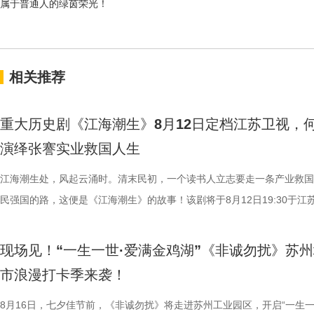
属于普通人的绿茵荣光！
相关推荐
重大历史剧《江海潮生》8月12日定档江苏卫视，
演绎张謇实业救国人生
江海潮生处，风起云涌时。清末民初，一个读书人立志要走一条产业救国
民强国的路，这便是《江海潮生》的故事！该剧将于8月12日19:30于江
幸福剧场播出。 作为国家广播电视总局重点扶持项目、江苏重
材文艺创作资助项目、 江苏省广播电视局精品扶持项目，《江海潮生》
现场见！“一生一世·爱满金鸡湖”《非诚勿扰》苏
历史敬意与文化匠心。该剧由江苏省广播电视总台、幸福蓝海影视文化集
市浪漫打卡季来袭！
份有限公司、中共南通市委宣传部共同出品，王鸥、杨立新、何冰、郝平
衔主演（按姓氏笔画排序），打破传统历史叙事模式，精彩再现张謇波澜
8月16日，七夕佳节前，《非诚勿扰》将走进苏州工业园区，开启“一生一