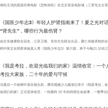
角色，以形神兼备的演绎，将乱世先驱的坚守与担当诠释得淋漓尽
理性剖析战局，“班主任”黄圣依暖心回归 首期节目迎来张泉灵惊喜加
介。他结合市场前景与创作经验，深度剖析了每部作品的故事内核、人物
影片，都将通过公益放映形式开放预约，借此让电影回归大众。 「典礼
高驰的梅开二度，以4:2战胜无锡队，终结对手不败金身。这场胜利，让
领衔主演的悬疑经典电影《恐怖游轮》在北京英皇电影城（三里屯太古里
一众实力派演员，共同塑造着一个有血有肉、有情有义的时代群像。
她将从成长角度解读少年的赛场表现，输出专业的教育观点，为少年们带
及影视化潜力，为后续的IP孵化与影视改编提供了专业而富有洞见的方向
将举办“拾光之约荣誉典礼”，邀请幕前幕后电影人，星光汇聚点亮常熟。
全队上下士气高涨。进球功臣高驰表示，这场比赛队友们的发挥都十分出
举办“一起登船坠入循环”主题首映礼。300名影迷齐聚一堂，共同见证了
中，杨立新饰演的通州巨商沈敬夫重信守义，闻听张謇要办纱厂，第一个
刻启发。在激烈的赛场比拼中，张泉灵看见少年们思路受阻后及时调整策
引。 第二届“中子星·小说月报影视改编价值潜力榜”的圆满落幕不仅是对
以“回望十年光影、致敬同行伙伴、开启全新未来”为主线，在表彰“拾光影
在他看来，无锡队是综合实力很强的队伍，自己和队友只能全程依靠高强
被全球影迷奉为“无限循环题材鼻祖”的影片首次登陆内地大银幕。 17年
《国医少年志3》年轻人护肾指南来了！夏之光对
银子，但股金一分没要，他毕生都相信，张謇要问的“道”，能走得通；郝
由衷感慨道“年轻人为什么不怕错，是因为你们可以再来一遍”，在张泉灵
文学与影视跨界探索的深度回望，更是一个崭新的起点。未来，榜单将持
及“拾光伙伴”的同时，回望中国电影的发展脉络与人物足迹，共启中国电
动和顽强拼抢创造进攻机会。“这份来之不易的胜利，离不开每一名队友
登内地大银幕 百万人认证必看神作 自2009年问世以来，《恐怖游轮》
“肾先生”，哪些行为最伤肾？
演的当铺老板蒋孟生，出于从小同窗的情谊，毫不犹豫跟着张謇搞实业，
拨之下，少年们会迎来哪些成长与蜕变？静待节目揭晓！ 作为节目
耕优质文本，期待更多好故事从这里走向荧幕，持续为影视产业的高质量
一个黄金时代的篇章。 每一次思想的碰撞，都将抵达梦的更深处 作为湖
力付出。”高驰表示。 目前，在积分榜上，宿迁队与常州队、苏州队同积1
精妙绝伦的叙事结构、层层递进的悬疑反转以及令人细思极恐的结局，成
是押上自己的家产……与其说《江海潮生》讲的是张謇一个人的故事，不
友，黄圣依再度回归，以细腻敏锐的共情力与成熟通透的育儿理念，成为
注入不竭动力。 产业共振：1992造梦局开街，构筑影视文旅新地标 本
年华的精神角落，「理解」单元将为观众呈现对谈系列活动。「沙龙」将
分，凭借净胜球优势暂列第三位，与排名第二的无锡队也只有2分的差距
数观众心中的烧脑神作。豆瓣评分长年保持在8.5，累计超过百万人打分
由京东健康联合冠名，江苏卫视、音你文化联合出品，聚仁传媒承制的全
是一群人的故事。在风云激荡的变局下，在风雨如晦的岁月里，“江海潮生
们的暖心后盾。赛场之上，她总能精准捕捉选手们的临场心态变化和细微
的另一大亮点是1992造梦局的正式开街。作为盐城“短剧之城”建设的核
形交流、开放互动与轻社交形式，为不同电影爱好者提供一个全方位交流
本轮无锡队轮空的情况下，宿迁队若能全取三分，将让自己的排名更进一
列豆瓣电影TOP250第191位。从论坛时代到短视频时代，从影迷圈层到
档中医文化明星体验真人秀《国医少年志3》第六期，将于今晚21:10在
四个字，自带澎湃如潮的力量。 这是一次深情的回望，更是一
绪，在开场前她特别提到华璟甜，去年赛场落泪，今年依旧勇敢站上舞台
体，1992造梦局依托丰富多元的拍摄场景，已构建起“创作—拍摄—制作
的平台。「大师班」则将邀请顶级电影创作者亲临现场，以大师公开课形
对此，宿迁队主教练张玉宁却显得十分谦逊，在采访中直言“宿迁是弱队”
观众，这部作品始终保持着惊人的讨论热度——关于结局的解读、循环逻
视、ai荔枝播出。本期，国医少年团不仅将破解“中风谜案”，还将解锁望
人的对话。8月12日起，每晚19:30锁定江苏卫视幸福剧场《江海潮生》
份勇气特别可嘉。“我这个‘班主任’今年又来了，还要再给他们加油”，一
化”的全产业链影视生态。街区不仅拥有多种主题的实景拍摄基地，还配
打造专业电影课堂。「工作坊」将以沉浸式实践工作坊的形式，拓宽创作
对任何一个对手都要立足于拼。本赛季开始前，张玉宁曾喊出“进入前八”
推演以及隐藏细节的分析至今仍层出不穷。 影片讲述了单亲母亲杰丝（
健康、护肾课堂、健康求真等精彩内容。哪些健康误区值得警惕？又有哪
《我是考拉，欢迎光临我们的家》温情收官：一个
跨越时代的精神力量！
出了她对少年们始终如一的守护与期待。 从单人抢位的实力突围，
后期制作中心、服装道具库、艺人库等专业服务，致力于实现“一城千面
界，打造专属艺术工坊。这不仅是一场观影盛会，更是一次思想与创造的
号，当时外界普遍认为宿迁队完成该目标存在不小难度。但随着它接连战
·乔治饰）与一群朋友乘游艇出海游玩，途中遭遇风暴，众人被迫弃船，
单实用的养生妙招值得收藏？答案即将揭晓！ 病发现场抽丝剥茧，国医
考拉大家族，二十年的爱与守候
轮答的默契博弈，再到项目实战的综合试炼，三重赛制层层递进、环环相
站拍遍”的影视拍摄服务目标。 1992造梦局的开街，标志着盐城在影视
撞。 「参与」单元则将通过「光影极客限时创作赛」，面向全国遴选优质
京队、苏州队、无锡队等传统强队，这支昔日并不被看好的球队一路高歌
一艘名为“埃俄罗斯”号的神秘游轮。这艘游轮早在1930年便已失踪，船
破解“中风谜案” “病发现场探案”再度开启，国医少年团化身“健康侦探”，
究竟哪一队能冲破关卡、率先晋级？今日19:30锁定江苏卫视、ai荔枝、
业布局上迈出了坚实一步。潜力榜活动与街区载体的深度融合，将有效推
视频创作者，开展限时20小时的创作竞赛主题沙龙与作品展映，让更多
进，正不断上演“霸王归来”的“好戏”。此番坐拥主场之利，宿迁队能乘胜
一人。随处可见的血迹、神秘的指示、接踵而至的凶杀事件，将杰丝拖入
活环境、身体表现等线索中抽丝剥茧，还原病发真相。看似平常的生活习
当最后一片桉树叶落在镜头前，腾讯视频少儿频道纪录片《我是考拉，欢
视频《一站到底·少年季》第二季首期节目，见证十位少年突破自我，全
质文学IP在盐城落地转化，实现“内容”与“场景”的无缝对接。通过导入优
“造梦”的乐趣。 梦的乐园不止光影，编织更多现实的乐趣 在电影之外，
击、连奏凯歌吗？ 常州摇身一变成“常威”，全力冲击四连胜 和宿迁队一
无法逃脱的恐怖轮回——她必须反复经历同一段噩梦，而每一次循环都隐
后，却暗藏健康危机，四人一路推理、层层分析，最终能否锁定真正病因
临我们的家》正式迎来收官。一段横跨 20 年的跨国生命故事，一整季治
逐，看强者如何高光登场、强势突围！
业资源，不仅为街区注入了持续的内容活力，也进一步完善了区域的影视
年华还以“电影+”为核心设立「生活」单元，多种玩法营造兼具电影氛围
赛季常州队也给球迷们带来了足够多的惊喜。他们不仅在揭幕战中3:0完
更深的真相。 如今，这部曾陪伴无数影迷深夜研究剧情的经典之作终于
案结束后，李峰师父结合案例揭秘中风预警信号，陈妍希听得频频“对号
暖的朝夕陪伴，缓缓落下温柔帷幕。节目上线以来，无数家庭被镜头里软
配套体系。 多方联动：共筑影视生态，赋能盐城文旅新篇 本次活动不仅
活烟火气的沉浸式体验。「特色市集」结合电影元素，打造一场融合艺术
届亚军南通队，而且最近三场比赛接连战胜镇江队、盐城队、连云港队，
陆内地影院。相比电脑与手机屏幕，大银幕所带来的沉浸体验将进一步放
座”，一句“我有时候也会”瞬间把夏之光吓得连喊“快去医院”。随后，师父
爱的考拉、动人的保育故事与专业详实的自然科普深深打动，留下许多触