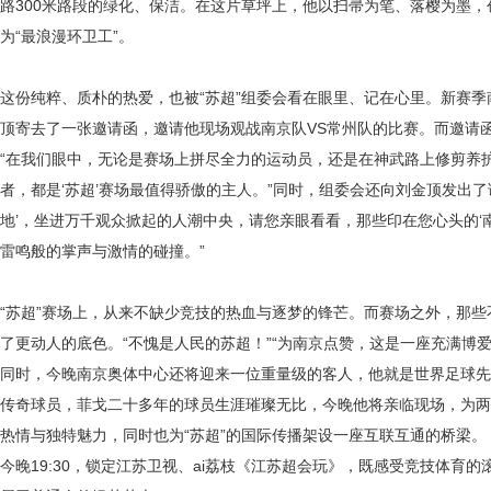
路300米路段的绿化、保洁。在这片草坪上，他以扫帚为笔、落樱为墨，创
为“最浪漫环卫工”。
这份纯粹、质朴的热爱，也被
“苏超”组委会看在眼里、记在心里。新赛
顶寄去了一张邀请函，邀请他现场观战南京队VS常州队的比赛。而邀请
“在我们眼中，无论是赛场上拼尽全力的运动员，还是在神武路上修剪养
者，都是‘苏超’赛场最值得骄傲的主人。”同时，组委会还向刘金顶发出了诚
地’，坐进万千观众掀起的人潮中央，请您亲眼看看，那些印在您心头的‘南
雷鸣般的掌声与激情的碰撞。”
“苏超”赛场上，从来不缺少竞技的热血与逐梦的锋芒。而赛场之外，那
了更动人的底色。“不愧是人民的苏超！”“为南京点赞，这是一座充满博
同时，今晚南京奥体中心还将迎来一位重量级的客人，他就是世界足球先
传奇球员，菲戈二十多年的球员生涯璀璨无比，今晚他将亲临现场，为两
热情与独特魅力，同时也为“苏超”的国际传播架设一座互联互通的桥梁。
今晚
19:30，锁定江苏卫视、ai荔枝《江苏超会玩》，既感受竞技体育