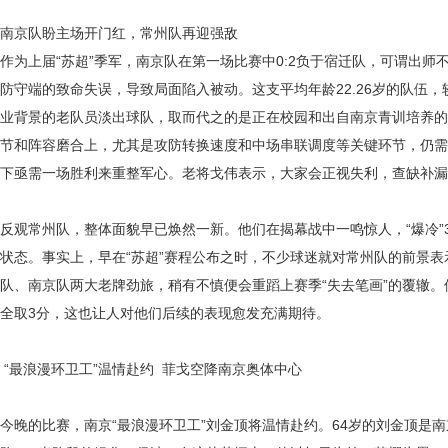
南京队盼主场开门红，常州队再迎强敌
作为上届
“苏超”季军，南京队在第一场比赛中0:2负于宿迁队，可谓出
防守端的致命失误，导致局面陷入被动。这支平均年龄22.26岁的队伍
业背景的老队员淡出球队，取而代之的是正在校园和出自南京青训培养的
节和阵容磨合上，尤其是攻防转换速度和中场串联调度等关键环节，仍需
下亟需一场胜利来重整军心。老将戈伟表示，大家会正视失利，查缺补
反观常州队，整体面貌早已焕然一新。他们在揭幕战中一鸣惊人，
“爆冷
状态。事实上，早在“苏超”赛程公布之时，不少球迷就对常州队的前景
队、南京队两大老牌劲旅，稍有不慎便会重蹈上赛季“失去笔画”的覆辙
全取3分，这也让人对他们后续的表现愈发充满期待。
“最浪漫环卫工”温情赴约
菲戈空降南京奥体中心
今晚的比赛，南京
“最浪漫环卫工”刘金顶将温情赴约。64岁的刘金顶是