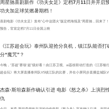
周星驰喜剧新作《功夫女足》定档7月11日并开启
能成为下一次循环的起点。不少首批观众在观影后纷纷表示“后劲远超普
育硬核体系，早在考拉落地十年前便布局四大桉树基地，培育16种、三
核，无疑构成了吸引观众的核心亮点。第一大看点便在于不可替代的周星
肋？预告悬念感十足，令人对正片走向倍感好奇。 同步释出的“坐等开场
学院院长的李峰师父从摸脉切入，开启一堂轻松又实用的睡眠课堂。夏之
无数观众心中的烧脑神作。影片豆瓣评分高达8.5，累计超过百万人打分
功夫加足球笑燃暑期档！
悚片”“值得反复细品”。有观众评价道：“看似是时空悬疑，实则是无法和
株桉树，每日供应上千斤新鲜枝叶，根据粪便状态精准调整树种；恒温恒
怀。作为无数影迷心中的喜剧标志，周星驰再度执导并编剧，本身就赋予
报则以强烈的反差感抓人眼球。大家姿态惬意潇洒，浑身散发一股漫不经
场给成员们摸脉判断状态，不仅说得头头是道，还获得师父肯定。随后，
无数影迷奉为“人生必看的悬疑电影之一”。 【7.1M】《恐怖游轮》定档
自我惩罚。大银幕放大宿命的无力，看完后劲绵长，不愧是循环悬疑天花
属居所、定期火焰消毒树架、夏令时户外放风机制，全方位还原考拉舒适
片独特的号召力。相信此次新作不仅能够唤醒观众内心深处的观影记忆，
悠闲。看似是一群闲散自在的小人物，却个个眼神坚定，霸气侧漏，反差
少年团展开睡眠知识问答，从几点睡最合适、睡多久更健康，到半夜醒来
副本.jpg 无限循环鼻祖首登内地大银幕 作为影迷心中的“循环电影天花板
喜剧电影《功夫女足》发布“心中这团火”版定档海报及“周星驰，回来了！
板。” 还有影迷指出，在观众已经看了大量类似叙事结构的作品后，《恐
环境 繁育科普更是干货满满，考拉仅 33-35 天短暂孕期，新生儿仅有花
一次对经典喜剧基因的深情回望，让人在银幕前得以重温那份久违的“星”
现得淋漓尽致。这群惹不起的市井奇人，上场将会掀起怎样的热血风浪呢
办，美食奖励不断加码。面对这些困扰打工人的睡眠问题，师父又会带来
次《恐怖游轮》首次登陆中国内地大银幕，对于无数曾经在电脑屏幕前反
预告，官宣定档7月11日全国上映
轮》的口碑仍旧坚挺，逻辑也仍经得起推敲，甚至可以开辟出新的解读方
大小，需在育儿袋发育半年；幼崽必须食用母考拉特殊分泌物才能消化带
剧感动。 在情怀的依托下，影片标志性的戏剧张力同样引
这份悬念，唯有走进影院方能揭晓。 周星驰脑洞全开，功夫女足奇招尽现
助眠小妙招？ 2、痛经不要硬扛！国医少年团解锁女性经期健康课 走进“
究剧情细节、绘制时间线、分析循环逻辑的观众而言，不仅是一次重温经
早已成为经得住时间考验的作品。“十多年之后依然新奇的无限嵌套循环
树叶；野外考拉单胎进化逻辑、野外栖息地危机、迁地保护野外复壮长远
胜。第二大看点则聚焦于原汁原味的无厘头喜剧风格。从目前释出的物料
星驰导演的电影素以天马行空、充满脑洞著称，他总能在看似荒诞的设定
走廊”，“钝刀割肉”“疼到眼前一黑”等真实描述，让夏之光、高卿尘震惊不
机会，还是一场迟到了17年的大银幕之约。 从论坛时代到短视频时代，
《江苏超会玩》泰州队迎抢分良机，镇江队能否打
构，经典真的永远不过时。” 上映前夕，影片超前点映已在全国率先开启
等专业知识，都通过日常饲养场景自然输出。孩子看得津津有味，家长也
看，电影依然保留着那种荒诞中透着温情的幽默底色。密集的喜剧笑料与
建出自洽而动人的世界观，将日常细节转化为极具戏剧张力的笑料，同时
李雅娟分享自己的痛经经历，陈妍希也提醒大家多理解女性经期状态。痛
迷圈层到大众观众，这部作品始终保持着惊人的讨论热度。关于结局的解
分“魔咒”？
批观众纷纷在社交平台分享观后感：“大银幕太震撼了”“细节多到头皮发麻”
完整野生动物保育知识，真正实现看纪录片的同时完成自然启蒙。 图片11.
路的台词设计层出不穷，力求让观众在捧腹大笑之余，也能感受到周氏喜
对人物成长与团队精神的深刻观照。想必《功夫女足》也延续了这一创作
的“忍忍就好”吗？ 杭州市中医院中医妇科主任医师马景师父通过黑巧克
循环逻辑的推演以及隐藏细节的分析至今仍层出不穷。如今，这部曾陪伴
完立刻想二刷”。这些评价也印证了一个事实——《恐怖游轮》不仅属于
图片12 (1).jpg 一场双向奔赴的陪伴，节目完结但故事未完待续 上线至
生活细节的独特解构。 与幽默风格相辅相成的，是表现形
因，他将功夫足球的舞台拓展至全球性赛事，风格迥异的多国队伍轮番登
红汤、暖宝宝等日常话题，带领国医少年团破解痛经护理误区。高卿尘凭
影迷深夜研究剧情的经典之作终于首次登陆内地影院。相比电脑与手机屏
今晚，“苏超”赛场“超”级好看！由江苏卫视、ai荔枝联动打造的《江苏银
十七年，它同样属于今天。豆瓣8.5分、超百万人评分的成绩，让它成为
数粉丝自发蹲守更新、记录每只考拉生日，把考拉当成生活里温柔精神寄
的大胆突破。第三大看点则是功夫与现代女足跨界碰撞的脑洞设定。影片
各种稀奇古怪的招数与功夫绝技混搭碰撞。如此多样的元素，在周星驰手
活经验答对师父问题，被夸“适合学妇科”，意外找到新赛道。除了常见的
大银幕所带来的沉浸体验将进一步放大影片的悬疑氛围与情绪张力。每一
超会玩》将大屏直播泰州队VS镇江队的比赛，并在小屏同步直播盐城队V
留名的经典，而首次登陆内地大银幕，则让它拥有了全新的生命。 《恐
有人每周奔赴园区只为远远看一眼心爱考拉，有人为每只小家伙剪辑专属
统的功夫招式与绿茵竞技巧妙交织，在动作设计与视听语言上倾注了大量
但不显凌乱，反而因独特的喜剧逻辑而妙趣横生，让人期待他如何延续一
误区，师父还会现场教学哪些缓解痛经的按揉方法？ 3、从“盐”值刺客到升
复出现的场景、每一个细微的伏笔、每一次命运轮回的开启，都将在影院
州队、无锡队VS宿迁队、徐州队VS南京队的三场焦点对决。主持人李响
轮》正在全国院线热映。风暴已至，轮回开启。那艘名为“埃俄罗斯”号的
频，屏幕内外，一场人与考拉、平台与家庭的温柔双向陪伴悄然成型。 
思。传球、防守与射门在此处演化为一场场精心编排的功夫交锋。这种打
疯狂创意，将足球竞技、各路奇招与喜剧包袱熔于一炉，创造出别具一格
公堂，三高风险藏不住了 三高离年轻人很远吗？本期节目中，国医少年
得前所未有的震撼呈现。 百万人认证必看神作 大银幕揭开轮回真相 《恐
老搭档夏宇翔一起，为大家带来本轮赛事的精彩解读。目前，在积分榜上
杰森·斯坦森新作确认引进 电影《怒之杀》上演烈
游轮上的秘密，正等待更多观众走进影院揭晓。
的故事走到了尾声，但属于考拉的生活永远没有休止符。长隆的桉树林依
有认知的奇幻设定，不仅展现了女足队员的柔韧与武艺的刚猛，也为全片
幕奇观。 在电影《功夫女足》中，周星驰的脑洞或许更体现在角色塑造
了一堂“三高健康课”。预防高血压环节，李峰师父通过“身体信号盲盒”带
轮》豆瓣评分长年保持在8.5，超百万观众评价打分，位列豆瓣电影 TOP2
州队2胜3负位列第十，镇江队则六战皆墨排名倒数第一。对两支球队而
仇
日鲜活，八代考拉大家族在这片专属家园里自在吃喝、安然休憩，而横跨
了兼具燃感与爽感的视觉张力。 而在精彩的动作呈现与幽
编排上。影片中，女足队员们性格迥异，彼此间的摩擦反而成为戏剧张力
认识高血压风险，陈妍希“屡屡中招”，高卿尘感叹“姐姐，这节目来的真值
第 191 位。相比单纯依靠反转取胜的悬疑片，《恐怖游轮》将时间循环
场比赛既是荣誉之战，更事关常规赛后半段的走势，双方势必将拼尽全力
国、助力野生考拉种群复壮的保育计划也在稳步推进。 图片15 (1).jpg 
素的包裹之下，影片最能触动观众的，莫过于周星驰导演一贯的人文精神
源。夸张技能混搭竞技场面，碰撞出独特的喜剧火花。可以预见，影片将
笑点拉满。含盐量竞猜中，面包、话梅、泡面等常见食物轮番登场，谁才
惊悚、命运寓言与人性剖析巧妙融合，创造出一个逻辑严密却又充满哲学
州队主场不容有失，“冠军泰”盼逆风起势 对泰州队来说，这是一场不容
今日，杰森·斯坦森领衔主演的动作电影《怒之杀》宣布确认引进，并同