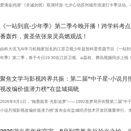
的人生历程，引领观众在百年时光对望中，感受“士负国家之责”的爱国情
爱满金鸡湖”《非诚勿扰》双湖环游·七夕心动苏州城市浪漫打卡季活动。
“兼济天下苍生”的民本意识、“独立开辟新路”的创新精神！ 突破
活动紧密围绕园区“一生一世·爱满金鸡湖” 甜蜜消费季核心IP展开，由江
正剧框架 讲述一位“状元”的时代担当 甲午惊雷山河碎，状元弃
《非诚勿扰》节目组联合苏州工业园区共同打造。活动全程将在《非诚勿
《一站到底·少年季》第二季今晚开播！跨学科考点
沧浪。 1894年，41岁的张謇高中状元，被授予翰林院修撰。面
官方微博、抖音、视频号及ai荔枝客户端同步直播。江苏广电总台主持人
番轰炸，黄圣依张泉灵高燃观战！
后就要挨打的现实，他毅然放弃功名仕途，回到家乡创办大生纱厂，以兴
珏、孙嬿婉将携手《非诚勿扰》人气女嘉宾张程鑫、翟亚丽、肖宁宁、金
业、兴教育、兴城市推动南通成为“中国近代第一城”，也推动了中国民族
组成“打卡团”阵容，带领多组情侣沿金鸡湖与独墅湖双湖动线，开启一场
由科大讯飞AI学习机独家冠名的江苏卫视少年益智科普答题节目《一站到
的发展进程。 爱国、救国、报国，是张謇一生的追求。《江海
觅缘之旅。 图片8.png 苏州是一座“双面绣”城市，一面是古典园林的吴侬
年季》第二季，将于今日19:30在江苏卫视、ai荔枝、腾讯视频同步上线
生》特别选取张謇得中状元的同年中日甲午战争爆发这一节点展开故事。
语，一面是工业园区的摩登璀璨。本次活动以金鸡湖为画卷，以“缘”为笔
位优秀少年集结登场，开启一场兼具脑力竞速、知识比拼与团队协作的全
剧张强表示：“当国家和民族面临危亡，张謇决定走出一条不一样的路，
依托金鸡湖与独墅湖双湖水域联动，将幸福缘分与年轻婚恋相结合，绘制
量。首期赛场就将迎来二选一残酷对决，十位选手分为两支战队同台竞技
聚焦文学与影视跨界共振：第二届“中子星·小说月
个过程中成为了时代精神标识。” 整部作品以历史事实为依据，
心动美好的浪漫之旅。打卡动线贯穿中法爱墙结婚登记点、金鸡驿01、
有一支队伍能够晋级进入下一赛程，层层试炼、步步突围，谁能顶住压力
视改编价值潜力榜”在盐城揭晓
中国早期企业家兴办实业、产业救国从无到有的艰难过程，将张謇浓烈的
02、独墅湖月亮湾码头、飞翔雕塑、“苏州之眼”摩天轮、苏州当代美术馆
而出？答案今晚揭晓！ PBL项目挑战开启！少年们直面多重考核
情怀、富民理想和社会责任，凝练为“讲正气、走正道、能创新、敢担当”
融天幕、月光码头九大地标，让参与者在移动中感受城市魅力，在互动中
较于第一季，本季赛制紧扣新课标要求和育人导向实现全方位升级，创新
2026年8月1日，“翰墨留章·光影追梦”——1992造梦局开街暨第二届“中子
神，力求为新时代企业家精神培育、中国式现代化建设等提供多重
浪漫故事。 图片9.png 打卡之旅从中法爱墙结婚登记点启程，这里能同
PBL项目挑战模式，模拟真实学习场景，让学习跳出纸面、落地实践，真
小说月报影视改编价值潜力榜”发布会在盐城经济技术开发区隆重举行。
《江海潮生》这个剧名，既代表江苏南通“通江达海”的地域特征，也
地居民及外籍人士、港澳台同胞提供结婚登记服务。随后众人前往金鸡驿
行知行合一、学以致用的教育内核。节目依托科大讯飞AI学习机专业教研
活动由中国世界电影学会、江苏省作家协会、中共盐城市委宣传部、盐城
张謇立足中华文化、拥抱时代潮流的开放精神。 在风云激荡的
02两座旅游驿站，在“婚拍友好驿站”和小木屋的治愈氛围中完成趣味挑战
加持、学科专家权威解读，以科学化、专业化教育力量赋能少年成长，助
化广电和旅游局、盐城经济技术开发区指导，江苏世纪新城投资控股集团