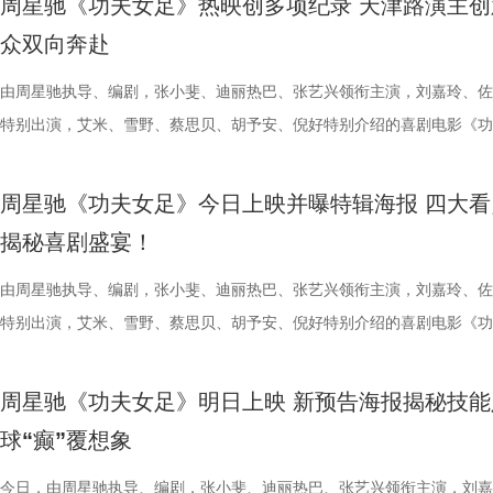
周星驰《功夫女足》热映创多项纪录 天津路演主创
秀文学作品的展示平台，更是多方资源联动、共谋发展的合作盛会。活动
与生活美学的文化奇遇。「演出快闪」将带来充满夏日活力的舞蹈表演，
三连胜的同时，稳居积分榜第四位，从“常宝”摇身一变成为“常威”。 不过
片的悬疑氛围与情绪张力——每一次重复出现的场景、每一个细微的伏笔
传授预防口诀和推经点穴降压操，夏之光秒变“带练老师”，一本正经带着
心的观看回忆。 图片1 (1).jpg 图片2 (1).jpg 一整季萌趣治愈，解锁考拉
众双向奔赴
场，江苏世纪新城集团、中子星影业、百花文艺出版社共同签署了战略合
律互动中点燃欢乐氛围。「全城多巴胺激活计划」则将贯穿全城开展打卡
下来常州队将迎来“魔鬼”赛程，除了宿迁队之外，将陆续迎战泰州队、徐
一次命运轮回的开启，都将在影院里获得前所未有的震撼呈现。 沉浸式
边学边练，陈妍希却忍不住笑称：“动作越标准越好笑！” 观耳辨健康，
松弛日常 整部纪录片没有戏剧化冲突，只用纯粹纪实镜头捕捉考拉家族
议，此举标志着三方将在剧本开发、IP孵化、人才培养等领域深化协同，
动，让光影之美成为点亮常熟的景色。 湖光嘉年华由中国电影产业集团
队、无锡队和苏州队，稍有不慎排名或将出现大变化。对此，主教练郑小
验 限定周边引爆收藏热情 首映礼当晚，英皇电影城大堂被精心还原为一
年团开启“肾气大测评” 新师父刘兰英登场，一场趣味十足的“观耳识健康”
生活，把独一份的“软萌治愈”送到观众眼前。我们认识了一整个性格鲜活
由周星驰执导、编剧，张小斐、迪丽热巴、张艺兴领衔主演，刘嘉玲、佐
构建可持续发展的影视产业生态。 此外，一系列配套活动也同步展开，
限公司、常熟市人民政府主办，中影江南（苏州）电影产业有限公司、中
终保持着很清醒的认识。“今年各个对手都很强，没有弱队，我们每一场
雾海面”——血色海面上的巨轮正驶向未知真相，仿佛将“埃俄罗斯”号的
率先开启。夏之光意外获评“夯中之夯”，陈妍希、李雅娟、高卿尘也纷纷
拉明星天团：自带贵公子气质、一见到桉树叶就丢掉偶像包袱的园草小叶
特别出演，艾米、雪野、蔡思贝、胡予安、倪好特别介绍的喜剧电影《功
丰富了活动内涵。都市剧《余音》的开机仪式在现场举行，该剧将以盐城
意（北京）电影有限公司、中影（文创）北京电影有限公司、中共常熟市
都赢得很艰难。7月、8月的四场球，对手的积分都比较靠前，我们还是
围从银幕延伸至现实。8位coser化身电影中的核心角色，2位露脸版“杰丝
专属“健康测评”，现场笑料不断。 除了耳朵，身体还有哪些细节藏着健
眼里只有干饭、冲锋像小坦克的食神小九； 一天睡足二十小时、随处皆
足》爆笑热映中。
要取景地，通过影像语言展现盐城的城市魅力与人文风情。 当天下午，
传部、常熟高新技术产业开发区、常熟文旅发展集团有限公司承办。 8月
心态，一场场打、一场场做准备。”郑小田说道。 那么，究竟是宿迁队继
位蒙面版“杰丝”穿梭于人群之间，让现场观众仿佛置身于循环之中。 现
号？刘兰英师父带领国医少年团通过耳朵、指甲等细节了解身体状态，并
席睡眠官笑哥； 当年四处示爱、如今佛系养老的Happy； 曾经霸气护树
周星驰《功夫女足》今日上映并曝特辑海报 四大看
了“剧有料”分享活动，邀请陈宇、宋方金、郭现春、谭凯、韩浩月、贾轶
至18日，以拾光为名，赴光影之梦。湖光嘉年华，让我们与电影同行。
卫“项羽故里”的荣光，还是常州队迎来创纪录的四连胜？今晚19:30，锁
影迷准备了极为丰富的限定周边。精美工艺海报上，杰丝手持染血利斧站
传授养耳、护肾的实用小妙招。高卿尘现场上演“手搓吴彦祖”名场面，轻
动给后辈让道的Edison； 16 岁优雅美人Alice，专属树叶糊配奶粉的老
揭秘喜剧盛宴！
张楚、老藤等业内大咖，围绕“什么是好故事”“一个故事要穿越多少关隘
卫视、ai荔枝《江苏超会玩》，悬念即将揭晓，让我们一起为家乡球队加
邮轮甲板之上，脚下猩红海面如同镜像般倒映出另一个自己。看似平平无
趣的互动中，大家也对肾脏健康有了更多认识。 护肾课堂欢乐开讲，夏
日常； 还有黏着妈妈不肯独立的“妈宝”洋葱头。 图片3.jpg 图片4 (1).jpg
达观众”的主题展开深入探讨，围绕文学与影视的融合发展碰撞出思想的
彩！
游轮舷窗画面明信片，用手掌摁住再放开，竟在黑漆漆的舷窗中浮现另一
身“肾先生”代言人 什么习惯最伤肾？哪些护肾方式其实是误区？夏之光
戳中全网可爱画面至今历历在目：慢吞吞啃叶子时微醺的小脸、从树上笨
由周星驰执导、编剧，张小斐、迪丽热巴、张艺兴领衔主演，刘嘉玲、佐
花。 随着盐城师范学院青年影视创作人才实训基地、盐城幼专校外总部
掌，似乎有人试图呼救。电影中经典的“Go to Theater（剧院等你）”镜
持人，与“肾先生”展开一场爆笑访谈，通过轻松有趣的情景演绎带大家重
落的笨拙身形、搬新家后被雌性邻居包围荷尔蒙爆棚的小叶子，还有洋葱
特别出演，艾米、雪野、蔡思贝、胡予安、倪好特别介绍的喜剧电影《功
地的揭牌，盐城在影视人才培育方面也取得了新进展。此次活动有效整合
化为透卡和斧头透扇，观众可在任何地方透过透卡回到“埃俄罗斯号”的洗
识肾脏健康。 随后，刘兰英师父现场教授补肾穴位、健肾小动作和日常
一次离开妈妈，独自和哥哥姐姐相处时慌张又懵懂的模样。无数观众被这
足》发布“众神经归位”喜剧特辑和“今日开赛”版海报，并于今日正式上映
学、影视、文旅等多方资源，将有力推动优质项目落地盐城，助力盐城打
里，仿佛也在呼吁观众都进入影院完整感受这部影片的精妙。表面上显示
法。陈妍希挑战养生饮品，喝出“痛苦面具”；夏之光示范补肾手法时“下手
加修饰的可爱治愈，在快节奏生活里，从考拉慢节奏日常中寻得片刻喘息
影官宣至今，收获了大量网友的关注。影片讲述了“至尊无敌杯”开赛在即
周星驰《功夫女足》明日上映 新预告海报揭秘技能
有全国影响力的影视文化高地和文旅融合新标杆。
神秘人的徽章，撕开后竟显露女主角杰丝的面容，观众们也收获了惊喜体
不留情，高卿尘体验后直呼“一下子就通了”，护肾课堂笑点不断。还有哪
幕里满是“看完瞬间抚平内耗”“考拉过上了我想过的生活”的走心留言。 图
众顶尖球队即将展开一场前所未有的巅峰对决！而此时的功夫女足队员们
球“癫”覆想象
似乎和刚进入第一轮循环的杰丝一起揭露了神秘人的身份。此外，现场还
单实用的养肾方法，等待国医少年团现场解锁？ 求真挑战欢乐升级，护
5.jpg 图片6 (1).jpg 藏在桉树叶下的深情，读懂万物共通的温柔 如果说
直接拿了地狱难度剧本？！对手各个身怀绝技，外界也在层层施压，赛场
集章活动，影迷们踊跃参与，将这份独特的“登船凭证”珍藏带回家。 大
边玩边学 护肾求真挑战正式开启，刘兰英师父围绕护肾食材、养肾动作
节目出圈密码，贯穿全季的亲情羁绊、双向守护，则是戳中千万女性家庭
一环套一环……她们能否靠功夫在绿茵场上逆风翻盘？影片今日公映，并
今日，由周星驰执导、编剧，张小斐、迪丽热巴、张艺兴领衔主演，刘嘉