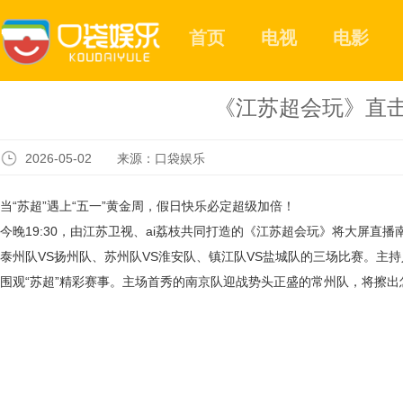
首页
电视
电影
《江苏超会玩》直击
2026-05-02 来源：口袋娱乐
当
“苏超”遇上“五一”黄金周，假日快乐必定超级加倍！
今晚
19:30，由江苏卫视、ai荔枝共同打造的《江苏超会玩》将大屏直
泰州队VS扬州队、苏州队VS淮安队、镇江队VS盐城队的三场比赛。主
围观“苏超”精彩赛事。主场首秀的南京队迎战势头正盛的常州队，将擦