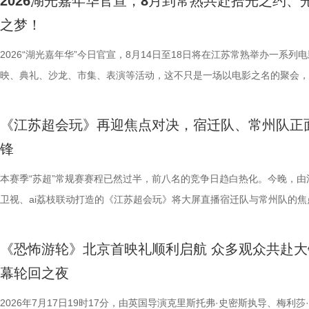
2026湖光嘉年华官宣，8月到常熟共赴拾光之约、
大变局下，张謇的人生贯穿了甲午战争、戊戌变法、辛亥革命等重大历史
宾还会前往独墅湖月亮湾码头，体验网红透明船水上竞速。下午全员集结
子告别被动学习，培养自主学习、知识迁移与应用、动手实操与探究思维
公司、中子星（陕西）影业有限公司、百花文艺出版社、陕西文投（影视
之梦！
点，其个人命运与国家命运紧密相连。《江海潮生》尝试突破传统正剧叙
翔雕塑，嘉宾们将登上128米亚洲最大水上摩天轮“苏州之眼”，于高空俯
力。 节目通过抢位赛、团队轮答赛、项目挑战赛三重递进式竞技体
达文化传媒公司联合主办，盐城师范学院、盐城幼儿师范高等专科学校协
架，以“实业报国”为主轴，围绕张謇作为士人、企业家和爱国者的多重身
鸡湖全景，随后前往苏州当代美术馆，在极简建筑与光影交错中完成艺术
方位检验少年们的综合素养。首轮抢位赛考验选手们的空间几何能力，十
活动当天，众多知名编剧、导演、作家、行业专家、平台代表及影视公司
2026“湖光嘉年华”今日官宣，8月14日至18日将在江苏常熟举办一系列
以充满张力的情节脉络再现丰满立体的人物成长轨迹，期待张謇的关键抉
动。夜幕降临，活动转场至圆融天幕，嘉宾们的爱情箴言将在500米巨型L
年凭借扎实数理基础与超快临场反应同台竞速、排名定序，为后续战队组
人齐聚一堂，共同见证文学与影视两大艺术形态的深度对话与跨界共振，
映、典礼、沙龙、市集、表演等活动，这不只是一场以电影之名的聚会，
担当精神，能与当代青年在职业发展和家国情怀上产生深刻共
天幕上滚动播出。最后，所有人登船夜游金鸡湖，于湖心开启“心动告白”
定基础。紧接着的团队轮答赛考点包罗万象，少年们需在1小时内极速研
了一场关于IP价值转化与产业生态构建的思想盛宴。 榜单揭晓：九部潜
由此开启的一场夏日约会。湖光嘉年华以“拾光之约 光影之梦”为主题，
集结顶尖创作力量，白玉兰、飞天奖得主何冰领衔主演 除了题
节，参与者将获颁“觅缘通关证书”。 图片10.png 本次活动全程将在《非
料，掌握幻方、数独、杨辉三角、九章算术、圆周率、张衡历法、古诗词
作，点亮IP改编新航向 作为本次活动的核心环节，第二届“中子星·小说
「观看」「典礼」「理解」「生活」「参与」五大主题活动单元，邀请每
《江苏超会玩》再迎焦点对决，宿迁队、常州队正
稀缺性，创作的高品质，进一步使得《江海潮生》拉满期待。 
扰》官方微博、抖音、视频号及ai荔枝客户端同步直播，由主持人及男女
综合常识等多元内容，极致考验全员知识吸收效率与答题默契，本轮获胜
视改编价值潜力榜”的发布备受瞩目。该榜单经过严格筛选与专业评审，
爱电影、爱生活的人，在常熟的湖光山色中，共同完成一次关于观看、感
锋
海潮生》汇聚了一众优秀主创。总编剧张强是《历史转折中的邓小平》的
共同展示各打卡点特色风景。8月16日，金鸡湖畔，双湖为证。一场关于
可直接解锁终极项目挑战专属资源包，在最后一关抢占天然优势。 
《小说月报》《小说月报·大字版》《小说月报原创版》《科幻立方》四
连接的集体体验。 同步发布的主视觉海报与主题活动单元海报，以常熟
之一，总导演王伟民执导过《孤舟》《走向大西南》，《闯关东》《三体
与心动的城市漫游，一次《非诚勿扰》与苏州之间的七夕之约，即将开启
阵作为终极试炼的PBL项目挑战，跳出传统纸笔答题框架，少年们将前期
名文学期刊2024年第9期至2025年第12期上刊载的480余篇小说中甄选
步路线“雄鹰线”为灵感、以“雕刻现在 飞向未来”为寓意，绚烂的湖面与斑
本赛季“苏超”常规赛赛程已然过半，前八名的竞争日趋白热化。今晚，由
陈敏正担任造型指导、《天下长河》的王力东担任摄影指导、《封神三部
片11.png
的知识全部投入实操应用，在任务场景中探索、拆解问题，灵活运用数独
影视改编潜力的佳作，旨在为影视行业输送优质文本，搭建文学与影视高
线路相映成趣，将为观众打开一条光影与现实交织的道路，解锁影像艺术
卫视、ai荔枝联动打造的《江苏超会玩》将大屏直播宿迁队与常州队的焦
的纪兆龙担任美术指导，还邀请了张謇先生的曾孙、江苏省人大常委会委
巧、高阶速算、幻方构造原理，搭建完整立体四阶幻阵，同时结合拼接匹
接的桥梁。 第二届“中子星·小说月报影视改编价值潜力榜”的评选异常激
市生活相融共生的别样魅力。 银幕内做电影美梦，银幕外致敬造梦的人 2
决，小屏同步直播南通队VS扬州队的比赛。主持人李响、解说员洪超将
慎欣担任本剧顾问。 在演员阵容上，《江海潮生》集结了一支“
典古诗词，实现数理逻辑与传统文化的深度融合，全方位考验少年们的逻
复评阶段共有18篇作品入围，涵盖短篇、中篇、科幻三大类别。经过终
湖光嘉年华下属的「观看」单元，将精选中外经典电影，为观众献上兼具
袂为大家带来比赛的精彩解读。目前，在积分榜上，宿迁队与常州队同积
《恐怖游轮》北京首映礼顺利启航 众多观众共赴大
天团”。白玉兰奖、飞天奖双奖得主何冰饰演张謇，深耕演技数十载的他
维、统筹能力、抗压能力与团队协作素养。 本期十位少年分为两组
团的深入研讨与审慎评议，最终9篇作品脱颖而出，成功入选终评榜单。 
性与商业性的展映片单。不仅如此，展映还将因地制宜打造多元化放映场
分，宿迁队凭借净胜球优势排名第三。这场比赛的胜负走向，将直接决定
幕轮回之夜
其擅长诠释兼具风骨与情怀的形象。这次，为了呈现好张謇的文人儒雅、
宇轩、陈铭意两位专业领队分别带队布局，两种截然不同的带队风格、战
终评的9篇作品分别为： 活动现场，主办方为上榜作者颁发荣誉证书。榜
深度融合常熟的自然肌理与人文底蕴，在常熟的湖光山色里搭建户外银幕
球队的排名位次。 大胜无锡士气高涨，宿迁主场静候强敌 “苏超”上一个
果敢与家国赤诚，何冰大量阅读资料，悉心琢磨人物，从生活化还原入手
路正面交锋，谁将更胜一筹、成功晋级下一赛程？今晚拭目以待！ 
动总策划及推介人、著名编剧、导演陈宇对上榜作品进行了影视改编价值
观众在不同的自然与文化场域中，获得前所未有的沉浸式光影体验。本次
日，最精彩的对决当属宿迁队客场挑战无锡队。最终，宿迁队反客为主，
2026年7月17日19时17分，由英国导演克里斯托弗·史密斯执导、梅利莎