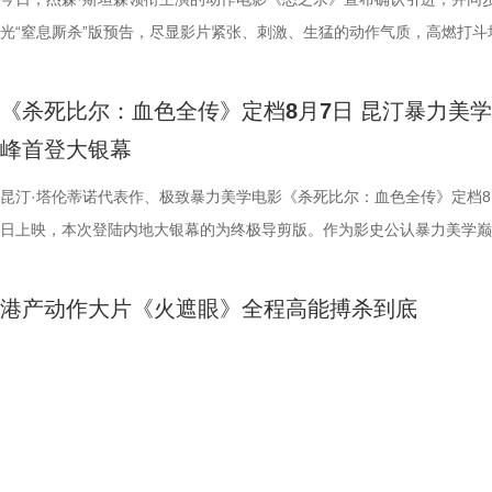
14.jpg 我们暂时和这段温柔的线上陪伴挥手作别，可这段旅程带给我们
四大看点在于接地气的小人物成长与蜕变。 剧中的女足队员们并非完美
集笑料中展现一支队伍从摩擦到凝聚的转变，让观众在让观众在欢笑中看
藏最深的“盐”值刺客？随后，高卿尘迎来“摸脉初体验”，认真学习“寸关尺
的故事世界。许多观众在首次观影后往往会立刻开启第二遍、第三遍观看
比赛！ 此前四场比赛，泰州队接连负于徐州队、无锡队、苏州队等传统
光“窒息厮杀”版预告，尽显影片紧张、刺激、生猛的动作气质，高燃打斗
不会消散，看过考拉母子间的不舍牵挂，读懂保育员二十年默默坚守，了
她们在面对强敌和外界施压时，同样会历经迷茫、退缩与自我怀疑。正是
长和坚持。这份奇思，正是《功夫女足》献给观众的独特惊喜。 电影《
次上手诊脉，现场又紧张又好笑。 高血糖环节则化身趣味公堂，大米粥
为寻找那些隐藏在细节中的线索与答案。 在今日发布的定档预告中可以
仅在扬州身上全取三分，表现可以用差强人意来形容。究其原因，在于泰
与肃杀氛围扑面而来。《怒之杀》作为杰森·斯坦森近五年来最刺激的限
危物种保护的重量后，心底生出对所有弱小生命的温柔与敬畏，会长久留
真实的脆弱与挣扎，让她们在团队默契与不屈斗志下的逆风翻盘更具说服
足》由周星驰执导并编剧，张小斐、迪丽热巴、张艺兴领衔主演，刘嘉玲
瓜、小夜灯接连登场“喊冤”，国医少年团边断案边解锁控糖知识。随后的
影片讲述了单亲母亲杰丝（梅利莎·乔治饰）与一群朋友乘游艇出海游玩
核心阵容的流失。新赛季，泰州队阵中缺少了巴特、樊超等诸多核心球员
银幕复仇爽片，在延续其拳拳到肉的硬核动作风格之外，更以直白凌厉、
《杀死比尔：血色全传》定档8月7日 昆汀暴力美
我们静静期待下一次相逢，再走进这个满是温暖与生机的考拉之家，八代
也更容易让身处现实中的普通观众产生深度共鸣。 电影《
藤健特别出演，艾米、雪野、蔡思贝、胡予安、倪好特别介绍，赵丽娜、
脂环节，李雅娟自述是高血脂患者，国医少年团开启现场问诊。夏之光一
中遭遇风暴，众人被迫弃船，登上一艘路过的巨大游轮。这艘名为“埃俄罗
心轮换出现断层。如此一来，球队战斗力明显下滑，曾经固若金汤的防守
爆头的感官冲击，点燃动作片影迷期待。 影片由让-弗朗索瓦·雷切执导
峰首登大银幕
大家族的故事仍在继续，我们的故事也是。
女足》由周星驰执导并编剧，张小斐、迪丽热巴、张艺兴领衔主演，刘嘉
靖、张继聪、欧阳万成友情出演，陈旻、李卓媚、秦鹏飞、张天一、孙子
入“问诊”状态，从饮食到作息层层追问，被夸“好专业”。师父现场解锁“三
的游轮早在1930年便已失踪，船上空无一人。随处可见的血迹，神秘的
频出现漏洞。目前，泰州队失球数达9个，仅略少于镇江队的13个，后场
·斯坦森领衔主演，将以生猛复仇贴脸暴击的烈度与全新海上密闭空间厮
佐藤健特别出演，艾米、雪野、蔡思贝、胡予安、倪好特别介绍，赵丽娜
洪蕾、施予斐、景如洋、李奕臻、赖赖、葛依萱、王奕彤、马睎悦、邹霞
护法”，哪种抗阻运动有助于预防高血压？日常护糖又有哪些小妙招？ 从
接踵而至的凶杀事件，将杰丝拖入一个无法逃脱的恐怖轮回——她必须反
的压力可想而知。 不过，好消息是，在上一场与南通队的比赛中，泰州
命的设定，为观众带来一场新鲜刺激的银幕体验。 电影《怒之杀》引进图.
昆汀·塔伦蒂诺代表作、极致暴力美学电影《杀死比尔：血色全传》定档8
阳靖、张继聪、欧阳万成友情出演，陈旻、李卓媚、秦鹏飞、张天一、孙
桐侥、张娣主演，张琪、房岩、邓月平、CHANYA、许君聪、门腔、冯
人的深夜困扰，到女性经期健康课，再到“三高刺客”的层层现身，国医少
历同一段噩梦，而每一次循环都隐藏着更深的真相…… 而在同步释出的
明显回升，以1:0赢下了这场“宿命对决”，继上届决赛后再度战胜对手。
杰森·斯坦森硬核暴击贴脸输出 密闭空间厮杀肾上腺素飙升 在今日发布的
日上映，本次登陆内地大银幕的为终极导剪版。作为影史公认暴力美学巅
七、洪蕾、施予斐、景如洋、李奕臻、赖赖、葛依萱、王奕彤、马睎悦、
唐香玉、李明远、苗溢伦、鄂靖文、AVANTGARDEY、张美娥、那迪、
将会收获哪些生活里的健康智慧？锁定本期节目，今晚21:10江苏卫视、a
报中，杰丝手持染血利斧站立于邮轮甲板之上，脚下猩红海面如同镜像般
南通队上下兴奋异常。打进制胜一球的吴硕涛表示：“我们前几场的战绩
厮杀”版预告中，杰森·斯坦森孤身置身危机四伏的楼梯间，面对接连不断
作，影片承载着几代影迷的情怀与执念，此次《杀死比尔：血色全传》重
霞、崔桐侥、张娣主演，张琪、房岩、邓月平、CHANYA、许君聪、门
别出演，由深圳电影制片厂有限公司、星辉海外有限公司、上海猫眼影业
枝播出。更多身体发出的“小信号”，等你一起揭晓！
出另一个自己。上下颠倒的人物构图与血色海面形成强烈的视觉冲击，不
好，急需要一场翻身仗，大家都咬着牙、拼着一股劲，就是一定要拿下这
堵与追杀，以凌厉身手展开绝地反击，在狭小空间开启一对多高能打斗。
档，大银幕原汁原味展现昆汀·塔伦蒂诺导演对影片的原初创想，更收录
港产动作大片《火遮眼》全程高能搏杀到底
勉恒、唐香玉、李明远、苗溢伦、鄂靖文、AVANTGARDEY、张美娥、
公司、中国电影产业集团股份有限公司、QUAK LIMITED、深圳乐丰投
现出影片浓烈的悬疑惊悚氛围，也暗示着故事中不断重复、永无止境的循
球！” “泰州发布”则用“一场久违的胜利”来形容这场关键战，并点赞道：“
追逐、持刃肉搏、贴脸爆头等动作名场面轮番上演，高强度高观赏性打斗
独家动画片段、上下篇章合映，一站式呈现酣畅淋漓的复仇狂宴。 微信
冯禧特别出演，由深圳电影制片厂有限公司、星辉海外有限公司、上海猫
有限公司、未来资本投资管理有限公司、小艾科技有限公司、STEAM RO
命。海报上方“越挣扎 越循环”的标语更进一步点明影片核心主题，当命
分拼出了血性，拼出了骄傲，更拼出了球迷心中的希望。”那么，面对联
搭配快节奏的镜头调度，让影片的紧张氛围持续升级。 作为全球最具代
_20260702101109.jpg 影史暴力美学巅峰终极导剪版 首登内地大银幕 
业有限公司、中国电影产业集团股份有限公司、QUAK LIMITED、深圳
HK LIMITED、大喜市影视文化（山西）有限公司、华艺视界（深圳）影
重复，每一次试图逃离的努力，都可能成为下一次循环的起点。 电影《
名垫底的镇江队，泰州队能否继续上演“冠军泰”归来的好戏？ “穷”则思变
动作明星之一，杰森·斯坦森凭借极具观赏性与力量感的动作表演塑造了
汀最具代表性的传奇作品，《杀死比尔》系列自问世以来，便凭借极致的
6月28日、29日，由安乐影片有限公司、浙江横店影业有限公司出品的港
资管理有限公司、未来资本投资管理有限公司、小艾科技有限公司、STE
限公司、万维仁和（北京）科技有限责任公司、深圳大自在创意文化有限
轮》将于7月17日全国上映。这个夏天，一同登上“埃俄罗斯”号，开启命
江队官宣调整教练团队 镇江队什么时候能收获第一场胜利，已然成为新
经典银幕硬汉形象，其干净利落的动作风格早已成为无数观众心中的“动
美学、引领潮流的符号化风格、极具张力的复仇叙事封神影坛，成为跨越
作大片《火遮眼》在北京迎来全国路演收官，领衔主演谢苗、杨恩又解读
ROOD HK LIMITED、大喜市影视文化（山西）有限公司、华艺视界（
司、深圳市八合里投资有限公司、北京高兴文化传媒有限公司、深圳市禧
回！
“苏超”最大的悬念！ 目前，常规赛已经过半，镇江队却只收获了0胜6负
花板”。这部限制级猛片不仅延续了观众熟悉的硬核动作场面，更将封闭
余年的不朽经典，是无数影迷心中的必刷神作。昆汀将中国武侠片、剑戟
细节，并感谢观众对影片的支持和喜爱。《火遮眼》真打真干真解恨，暴