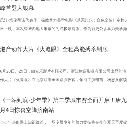
我们静静期待下一次相逢，再走进这个满是温暖与生机的考拉之家，八代
也更容易让身处现实中的普通观众产生深度共鸣。 电影《
藤健特别出演，艾米、雪野、蔡思贝、胡予安、倪好特别介绍，赵丽娜、
脂环节，李雅娟自述是高血脂患者，国医少年团开启现场问诊。夏之光一
中遭遇风暴，众人被迫弃船，登上一艘路过的巨大游轮。这艘名为“埃俄罗
心轮换出现断层。如此一来，球队战斗力明显下滑，曾经固若金汤的防守
爆头的感官冲击，点燃动作片影迷期待。 影片由让-弗朗索瓦·雷切执导
峰首登大银幕
大家族的故事仍在继续，我们的故事也是。
女足》由周星驰执导并编剧，张小斐、迪丽热巴、张艺兴领衔主演，刘嘉
靖、张继聪、欧阳万成友情出演，陈旻、李卓媚、秦鹏飞、张天一、孙子
入“问诊”状态，从饮食到作息层层追问，被夸“好专业”。师父现场解锁“三
的游轮早在1930年便已失踪，船上空无一人。随处可见的血迹，神秘的
频出现漏洞。目前，泰州队失球数达9个，仅略少于镇江队的13个，后场
·斯坦森领衔主演，将以生猛复仇贴脸暴击的烈度与全新海上密闭空间厮
佐藤健特别出演，艾米、雪野、蔡思贝、胡予安、倪好特别介绍，赵丽娜
洪蕾、施予斐、景如洋、李奕臻、赖赖、葛依萱、王奕彤、马睎悦、邹霞
护法”，哪种抗阻运动有助于预防高血压？日常护糖又有哪些小妙招？ 从
接踵而至的凶杀事件，将杰丝拖入一个无法逃脱的恐怖轮回——她必须反
的压力可想而知。 不过，好消息是，在上一场与南通队的比赛中，泰州
命的设定，为观众带来一场新鲜刺激的银幕体验。 电影《怒之杀》引进图.
昆汀·塔伦蒂诺代表作、极致暴力美学电影《杀死比尔：血色全传》定档8
阳靖、张继聪、欧阳万成友情出演，陈旻、李卓媚、秦鹏飞、张天一、孙
桐侥、张娣主演，张琪、房岩、邓月平、CHANYA、许君聪、门腔、冯
人的深夜困扰，到女性经期健康课，再到“三高刺客”的层层现身，国医少
历同一段噩梦，而每一次循环都隐藏着更深的真相…… 而在同步释出的
明显回升，以1:0赢下了这场“宿命对决”，继上届决赛后再度战胜对手。
杰森·斯坦森硬核暴击贴脸输出 密闭空间厮杀肾上腺素飙升 在今日发布的
日上映，本次登陆内地大银幕的为终极导剪版。作为影史公认暴力美学巅
七、洪蕾、施予斐、景如洋、李奕臻、赖赖、葛依萱、王奕彤、马睎悦、
唐香玉、李明远、苗溢伦、鄂靖文、AVANTGARDEY、张美娥、那迪、
将会收获哪些生活里的健康智慧？锁定本期节目，今晚21:10江苏卫视、a
报中，杰丝手持染血利斧站立于邮轮甲板之上，脚下猩红海面如同镜像般
南通队上下兴奋异常。打进制胜一球的吴硕涛表示：“我们前几场的战绩
厮杀”版预告中，杰森·斯坦森孤身置身危机四伏的楼梯间，面对接连不断
作，影片承载着几代影迷的情怀与执念，此次《杀死比尔：血色全传》重
霞、崔桐侥、张娣主演，张琪、房岩、邓月平、CHANYA、许君聪、门
别出演，由深圳电影制片厂有限公司、星辉海外有限公司、上海猫眼影业
枝播出。更多身体发出的“小信号”，等你一起揭晓！
出另一个自己。上下颠倒的人物构图与血色海面形成强烈的视觉冲击，不
好，急需要一场翻身仗，大家都咬着牙、拼着一股劲，就是一定要拿下这
堵与追杀，以凌厉身手展开绝地反击，在狭小空间开启一对多高能打斗。
档，大银幕原汁原味展现昆汀·塔伦蒂诺导演对影片的原初创想，更收录
港产动作大片《火遮眼》全程高能搏杀到底
勉恒、唐香玉、李明远、苗溢伦、鄂靖文、AVANTGARDEY、张美娥、
公司、中国电影产业集团股份有限公司、QUAK LIMITED、深圳乐丰投
现出影片浓烈的悬疑惊悚氛围，也暗示着故事中不断重复、永无止境的循
球！” “泰州发布”则用“一场久违的胜利”来形容这场关键战，并点赞道：“
追逐、持刃肉搏、贴脸爆头等动作名场面轮番上演，高强度高观赏性打斗
独家动画片段、上下篇章合映，一站式呈现酣畅淋漓的复仇狂宴。 微信
冯禧特别出演，由深圳电影制片厂有限公司、星辉海外有限公司、上海猫
有限公司、未来资本投资管理有限公司、小艾科技有限公司、STEAM RO
命。海报上方“越挣扎 越循环”的标语更进一步点明影片核心主题，当命
分拼出了血性，拼出了骄傲，更拼出了球迷心中的希望。”那么，面对联
搭配快节奏的镜头调度，让影片的紧张氛围持续升级。 作为全球最具代
_20260702101109.jpg 影史暴力美学巅峰终极导剪版 首登内地大银幕 
业有限公司、中国电影产业集团股份有限公司、QUAK LIMITED、深圳
HK LIMITED、大喜市影视文化（山西）有限公司、华艺视界（深圳）影
重复，每一次试图逃离的努力，都可能成为下一次循环的起点。 电影《
名垫底的镇江队，泰州队能否继续上演“冠军泰”归来的好戏？ “穷”则思变
动作明星之一，杰森·斯坦森凭借极具观赏性与力量感的动作表演塑造了
汀最具代表性的传奇作品，《杀死比尔》系列自问世以来，便凭借极致的
6月28日、29日，由安乐影片有限公司、浙江横店影业有限公司出品的港
资管理有限公司、未来资本投资管理有限公司、小艾科技有限公司、STE
限公司、万维仁和（北京）科技有限责任公司、深圳大自在创意文化有限
轮》将于7月17日全国上映。这个夏天，一同登上“埃俄罗斯”号，开启命
江队官宣调整教练团队 镇江队什么时候能收获第一场胜利，已然成为新
经典银幕硬汉形象，其干净利落的动作风格早已成为无数观众心中的“动
美学、引领潮流的符号化风格、极具张力的复仇叙事封神影坛，成为跨越
作大片《火遮眼》在北京迎来全国路演收官，领衔主演谢苗、杨恩又解读
ROOD HK LIMITED、大喜市影视文化（山西）有限公司、华艺视界（
司、深圳市八合里投资有限公司、北京高兴文化传媒有限公司、深圳市禧
回！
“苏超”最大的悬念！ 目前，常规赛已经过半，镇江队却只收获了0胜6负
花板”。这部限制级猛片不仅延续了观众熟悉的硬核动作场面，更将封闭
余年的不朽经典，是无数影迷心中的必刷神作。昆汀将中国武侠片、剑戟
细节，并感谢观众对影片的支持和喜爱。《火遮眼》真打真干真解恨，暴
影业有限公司、万维仁和（北京）科技有限责任公司、深圳大自在创意文
宝有限公司、比高集团控股有限公司、广东猿能量体育发展有限公司出品
绩，排名积分榜倒数第一的同时，还创造了跨赛季十七连败的尴尬纪录。
作为主要场景，在逼仄高压的船舱环境中，杰森·斯坦森孤身对战多名敌
西部片等美学完美融合，搭配极致的色彩构图、酣畅淋漓的动作设计、精
作和浓烈情绪的双重输出，直接又生猛，打出全球好口碑，烂番茄网站新
《一站到底·少年季》第二季城市赛全面开启！唐九
限公司、深圳市八合里投资有限公司、北京高兴文化传媒有限公司、深圳
辉海外电影有限公司、北京我行文化发展有限公司、天津猫眼微影文化传
谓“穷则思变，变则思通”，7月1日，镇江队宣布调整教练团队，由副领队
围攻，将以贴脸搏杀、招招见血的狠戾打斗为观众带来直白生猛的感官冲
配乐卡点、鲜明的角色塑造、极具风格化的镜头调度，打造出独一无二的
98%、豆瓣评分7.9、淘票票评分9.4、猫眼评分9.4，正在好评热映中。 
月4日惊喜空降济南站
月珠宝有限公司、比高集团控股有限公司、广东猿能量体育发展有限公司
限公司、北京锦橙文化传媒有限公司、晋思拓展有限公司、北京微梦创科
兼任教练员，统筹球队训练、管理工作；特聘德拉甘・斯坦季奇为技术总
也让杰森·斯坦森标志性的暴力美学得到更充分的释放。 硬汉蒙冤解恨复
风格和质感，影响了后世无数影视创作。 值得一提的是，这部影片与中
影《火遮眼》北京路演现场图-大合影.jpg 谢苗回顾终极混战打了18晚 众
品，星辉海外电影有限公司、北京我行文化发展有限公司、天津猫眼微影
技术有限公司联合出品。影片将于明日全国上映，“至尊无敌杯”即将盛大
韩崑（kun）担任守门员教练；戴杨负责技术分析。德拉甘·斯坦季奇精
力全开 海外口碑未映先热 点燃期待 电影《怒之杀》讲述了富豪蒂布遭遇
着深厚的缘分。当年影片大量内景戏份均在北京电影制片厂摄影棚搭建摄
卷出动作戏新高度 电影《火遮眼》集结全球五位实战动作高手，上演不
当少年热血遇上知识锋芒，一场专属少年的脑力竞技将在今年夏天再度被