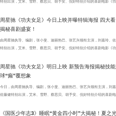
构建可持续发展的影视产业生态。 此外，一系列配套活动也同步展开，
限公司、常熟市人民政府主办，中影江南（苏州）电影产业有限公司、中
终保持着很清醒的认识。“今年各个对手都很强，没有弱队，我们每一场
雾海面”——血色海面上的巨轮正驶向未知真相，仿佛将“埃俄罗斯”号的
率先开启。夏之光意外获评“夯中之夯”，陈妍希、李雅娟、高卿尘也纷纷
拉明星天团：自带贵公子气质、一见到桉树叶就丢掉偶像包袱的园草小叶
特别出演，艾米、雪野、蔡思贝、胡予安、倪好特别介绍的喜剧电影《功
丰富了活动内涵。都市剧《余音》的开机仪式在现场举行，该剧将以盐城
意（北京）电影有限公司、中影（文创）北京电影有限公司、中共常熟市
都赢得很艰难。7月、8月的四场球，对手的积分都比较靠前，我们还是
围从银幕延伸至现实。8位coser化身电影中的核心角色，2位露脸版“杰丝
专属“健康测评”，现场笑料不断。 除了耳朵，身体还有哪些细节藏着健
眼里只有干饭、冲锋像小坦克的食神小九； 一天睡足二十小时、随处皆
足》爆笑热映中。
要取景地，通过影像语言展现盐城的城市魅力与人文风情。 当天下午，
传部、常熟高新技术产业开发区、常熟文旅发展集团有限公司承办。 8月
心态，一场场打、一场场做准备。”郑小田说道。 那么，究竟是宿迁队继
位蒙面版“杰丝”穿梭于人群之间，让现场观众仿佛置身于循环之中。 现
号？刘兰英师父带领国医少年团通过耳朵、指甲等细节了解身体状态，并
席睡眠官笑哥； 当年四处示爱、如今佛系养老的Happy； 曾经霸气护树
周星驰《功夫女足》今日上映并曝特辑海报 四大看
了“剧有料”分享活动，邀请陈宇、宋方金、郭现春、谭凯、韩浩月、贾轶
至18日，以拾光为名，赴光影之梦。湖光嘉年华，让我们与电影同行。
卫“项羽故里”的荣光，还是常州队迎来创纪录的四连胜？今晚19:30，锁
影迷准备了极为丰富的限定周边。精美工艺海报上，杰丝手持染血利斧站
传授养耳、护肾的实用小妙招。高卿尘现场上演“手搓吴彦祖”名场面，轻
动给后辈让道的Edison； 16 岁优雅美人Alice，专属树叶糊配奶粉的老
揭秘喜剧盛宴！
张楚、老藤等业内大咖，围绕“什么是好故事”“一个故事要穿越多少关隘
卫视、ai荔枝《江苏超会玩》，悬念即将揭晓，让我们一起为家乡球队加
邮轮甲板之上，脚下猩红海面如同镜像般倒映出另一个自己。看似平平无
趣的互动中，大家也对肾脏健康有了更多认识。 护肾课堂欢乐开讲，夏
日常； 还有黏着妈妈不肯独立的“妈宝”洋葱头。 图片3.jpg 图片4 (1).jpg
达观众”的主题展开深入探讨，围绕文学与影视的融合发展碰撞出思想的
彩！
游轮舷窗画面明信片，用手掌摁住再放开，竟在黑漆漆的舷窗中浮现另一
身“肾先生”代言人 什么习惯最伤肾？哪些护肾方式其实是误区？夏之光
戳中全网可爱画面至今历历在目：慢吞吞啃叶子时微醺的小脸、从树上笨
由周星驰执导、编剧，张小斐、迪丽热巴、张艺兴领衔主演，刘嘉玲、佐
花。 随着盐城师范学院青年影视创作人才实训基地、盐城幼专校外总部
掌，似乎有人试图呼救。电影中经典的“Go to Theater（剧院等你）”镜
持人，与“肾先生”展开一场爆笑访谈，通过轻松有趣的情景演绎带大家重
落的笨拙身形、搬新家后被雌性邻居包围荷尔蒙爆棚的小叶子，还有洋葱
特别出演，艾米、雪野、蔡思贝、胡予安、倪好特别介绍的喜剧电影《功
地的揭牌，盐城在影视人才培育方面也取得了新进展。此次活动有效整合
化为透卡和斧头透扇，观众可在任何地方透过透卡回到“埃俄罗斯号”的洗
识肾脏健康。 随后，刘兰英师父现场教授补肾穴位、健肾小动作和日常
一次离开妈妈，独自和哥哥姐姐相处时慌张又懵懂的模样。无数观众被这
足》发布“众神经归位”喜剧特辑和“今日开赛”版海报，并于今日正式上映
学、影视、文旅等多方资源，将有力推动优质项目落地盐城，助力盐城打
里，仿佛也在呼吁观众都进入影院完整感受这部影片的精妙。表面上显示
法。陈妍希挑战养生饮品，喝出“痛苦面具”；夏之光示范补肾手法时“下手
加修饰的可爱治愈，在快节奏生活里，从考拉慢节奏日常中寻得片刻喘息
影官宣至今，收获了大量网友的关注。影片讲述了“至尊无敌杯”开赛在即
周星驰《功夫女足》明日上映 新预告海报揭秘技能
有全国影响力的影视文化高地和文旅融合新标杆。
神秘人的徽章，撕开后竟显露女主角杰丝的面容，观众们也收获了惊喜体
不留情，高卿尘体验后直呼“一下子就通了”，护肾课堂笑点不断。还有哪
幕里满是“看完瞬间抚平内耗”“考拉过上了我想过的生活”的走心留言。 图
众顶尖球队即将展开一场前所未有的巅峰对决！而此时的功夫女足队员们
球“癫”覆想象
似乎和刚进入第一轮循环的杰丝一起揭露了神秘人的身份。此外，现场还
单实用的养肾方法，等待国医少年团现场解锁？ 求真挑战欢乐升级，护
5.jpg 图片6 (1).jpg 藏在桉树叶下的深情，读懂万物共通的温柔 如果说
直接拿了地狱难度剧本？！对手各个身怀绝技，外界也在层层施压，赛场
集章活动，影迷们踊跃参与，将这份独特的“登船凭证”珍藏带回家。 大
边玩边学 护肾求真挑战正式开启，刘兰英师父围绕护肾食材、养肾动作
节目出圈密码，贯穿全季的亲情羁绊、双向守护，则是戳中千万女性家庭
一环套一环……她们能否靠功夫在绿茵场上逆风翻盘？影片今日公映，并
今日，由周星驰执导、编剧，张小斐、迪丽热巴、张艺兴领衔主演，刘嘉
浸观影 首批观众口碑出炉 19时17分，随着影厅灯光渐暗，这场等待了1
搭配等内容，为大家分享实用健康知识。挑战过程中，夏之光化身高卿尘
的情感内核。观众们被片中细腻情感深度共情，尤其是洋葱头断奶独立的
启为期五天的全国路演，主创团队将悉数现身映后见面会，与首批观众进
佐藤健特别出演，艾米、雪野、蔡思贝、胡予安、倪好特别介绍的喜剧电
“登船”仪式正式开启。200余名观众在大银幕上沉浸式体验了这场无处可
“场外热线”，隔空支招默契十足，现场火花不断。最后，陈妍希、高卿尘
段，成为全片情绪高光。考拉妈妈Hana整日背着幼崽，即便负重疲惫，
度交流，倾听最新鲜、最真实的观影反馈。 周星驰片场高
《功夫女足》发布“来吧！出招！”版预告及“坐等开场”版海报，并将于明
轮回噩梦。漆黑封闭的影厅完美贴合了游轮孤立无援的压抑氛围，环绕音
验了针灸调理，在轻松欢乐的氛围中收获更多养生知识。 从破解中风谜
分开后仍隔着围栏不停呼唤、四处寻觅的模样，完美复刻人间父母“想放
戏，脑洞大开点燃爆笑赛事 在今日发布的“众神经归位”喜
式上映。随着“至尊无敌杯”赛事进入倒计时，来自世界各地的顶尖球队高
《国医少年志3》睡眠“黄金四小时”大揭秘！夏之