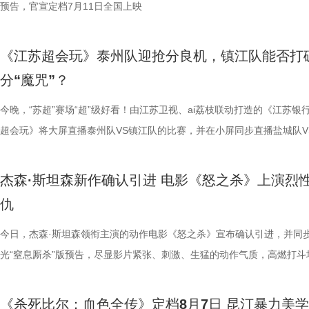
板。” 还有影迷指出，在观众已经看了大量类似叙事结构的作品后，《恐
环境 繁育科普更是干货满满，考拉仅 33-35 天短暂孕期，新生儿仅有花
一次对经典喜剧基因的深情回望，让人在银幕前得以重温那份久违的“星”
现得淋漓尽致。这群惹不起的市井奇人，上场将会掀起怎样的热血风浪呢
办，美食奖励不断加码。面对这些困扰打工人的睡眠问题，师父又会带来
次《恐怖游轮》首次登陆中国内地大银幕，对于无数曾经在电脑屏幕前反
预告，官宣定档7月11日全国上映
轮》的口碑仍旧坚挺，逻辑也仍经得起推敲，甚至可以开辟出新的解读方
大小，需在育儿袋发育半年；幼崽必须食用母考拉特殊分泌物才能消化带
剧感动。 在情怀的依托下，影片标志性的戏剧张力同样引
这份悬念，唯有走进影院方能揭晓。 周星驰脑洞全开，功夫女足奇招尽现
助眠小妙招？ 2、痛经不要硬扛！国医少年团解锁女性经期健康课 走进“
究剧情细节、绘制时间线、分析循环逻辑的观众而言，不仅是一次重温经
早已成为经得住时间考验的作品。“十多年之后依然新奇的无限嵌套循环
树叶；野外考拉单胎进化逻辑、野外栖息地危机、迁地保护野外复壮长远
胜。第二大看点则聚焦于原汁原味的无厘头喜剧风格。从目前释出的物料
星驰导演的电影素以天马行空、充满脑洞著称，他总能在看似荒诞的设定
走廊”，“钝刀割肉”“疼到眼前一黑”等真实描述，让夏之光、高卿尘震惊不
机会，还是一场迟到了17年的大银幕之约。 从论坛时代到短视频时代，
《江苏超会玩》泰州队迎抢分良机，镇江队能否打
构，经典真的永远不过时。” 上映前夕，影片超前点映已在全国率先开启
等专业知识，都通过日常饲养场景自然输出。孩子看得津津有味，家长也
看，电影依然保留着那种荒诞中透着温情的幽默底色。密集的喜剧笑料与
建出自洽而动人的世界观，将日常细节转化为极具戏剧张力的笑料，同时
李雅娟分享自己的痛经经历，陈妍希也提醒大家多理解女性经期状态。痛
迷圈层到大众观众，这部作品始终保持着惊人的讨论热度。关于结局的解
分“魔咒”？
批观众纷纷在社交平台分享观后感：“大银幕太震撼了”“细节多到头皮发麻”
完整野生动物保育知识，真正实现看纪录片的同时完成自然启蒙。 图片11.
路的台词设计层出不穷，力求让观众在捧腹大笑之余，也能感受到周氏喜
对人物成长与团队精神的深刻观照。想必《功夫女足》也延续了这一创作
的“忍忍就好”吗？ 杭州市中医院中医妇科主任医师马景师父通过黑巧克
循环逻辑的推演以及隐藏细节的分析至今仍层出不穷。如今，这部曾陪伴
完立刻想二刷”。这些评价也印证了一个事实——《恐怖游轮》不仅属于
图片12 (1).jpg 一场双向奔赴的陪伴，节目完结但故事未完待续 上线至
生活细节的独特解构。 与幽默风格相辅相成的，是表现形
因，他将功夫足球的舞台拓展至全球性赛事，风格迥异的多国队伍轮番登
红汤、暖宝宝等日常话题，带领国医少年团破解痛经护理误区。高卿尘凭
影迷深夜研究剧情的经典之作终于首次登陆内地影院。相比电脑与手机屏
今晚，“苏超”赛场“超”级好看！由江苏卫视、ai荔枝联动打造的《江苏银
十七年，它同样属于今天。豆瓣8.5分、超百万人评分的成绩，让它成为
数粉丝自发蹲守更新、记录每只考拉生日，把考拉当成生活里温柔精神寄
的大胆突破。第三大看点则是功夫与现代女足跨界碰撞的脑洞设定。影片
各种稀奇古怪的招数与功夫绝技混搭碰撞。如此多样的元素，在周星驰手
活经验答对师父问题，被夸“适合学妇科”，意外找到新赛道。除了常见的
大银幕所带来的沉浸体验将进一步放大影片的悬疑氛围与情绪张力。每一
超会玩》将大屏直播泰州队VS镇江队的比赛，并在小屏同步直播盐城队V
留名的经典，而首次登陆内地大银幕，则让它拥有了全新的生命。 《恐
有人每周奔赴园区只为远远看一眼心爱考拉，有人为每只小家伙剪辑专属
统的功夫招式与绿茵竞技巧妙交织，在动作设计与视听语言上倾注了大量
但不显凌乱，反而因独特的喜剧逻辑而妙趣横生，让人期待他如何延续一
误区，师父还会现场教学哪些缓解痛经的按揉方法？ 3、从“盐”值刺客到升
复出现的场景、每一个细微的伏笔、每一次命运轮回的开启，都将在影院
州队、无锡队VS宿迁队、徐州队VS南京队的三场焦点对决。主持人李响
轮》正在全国院线热映。风暴已至，轮回开启。那艘名为“埃俄罗斯”号的
频，屏幕内外，一场人与考拉、平台与家庭的温柔双向陪伴悄然成型。 
思。传球、防守与射门在此处演化为一场场精心编排的功夫交锋。这种打
疯狂创意，将足球竞技、各路奇招与喜剧包袱熔于一炉，创造出别具一格
公堂，三高风险藏不住了 三高离年轻人很远吗？本期节目中，国医少年
得前所未有的震撼呈现。 百万人认证必看神作 大银幕揭开轮回真相 《恐
老搭档夏宇翔一起，为大家带来本轮赛事的精彩解读。目前，在积分榜上
杰森·斯坦森新作确认引进 电影《怒之杀》上演烈
游轮上的秘密，正等待更多观众走进影院揭晓。
的故事走到了尾声，但属于考拉的生活永远没有休止符。长隆的桉树林依
有认知的奇幻设定，不仅展现了女足队员的柔韧与武艺的刚猛，也为全片
幕奇观。 在电影《功夫女足》中，周星驰的脑洞或许更体现在角色塑造
了一堂“三高健康课”。预防高血压环节，李峰师父通过“身体信号盲盒”带
轮》豆瓣评分长年保持在8.5，超百万观众评价打分，位列豆瓣电影 TOP2
州队2胜3负位列第十，镇江队则六战皆墨排名倒数第一。对两支球队而
仇
日鲜活，八代考拉大家族在这片专属家园里自在吃喝、安然休憩，而横跨
了兼具燃感与爽感的视觉张力。 而在精彩的动作呈现与幽
编排上。影片中，女足队员们性格迥异，彼此间的摩擦反而成为戏剧张力
认识高血压风险，陈妍希“屡屡中招”，高卿尘感叹“姐姐，这节目来的真值
第 191 位。相比单纯依靠反转取胜的悬疑片，《恐怖游轮》将时间循环
场比赛既是荣誉之战，更事关常规赛后半段的走势，双方势必将拼尽全力
国、助力野生考拉种群复壮的保育计划也在稳步推进。 图片15 (1).jpg 
素的包裹之下，影片最能触动观众的，莫过于周星驰导演一贯的人文精神
源。夸张技能混搭竞技场面，碰撞出独特的喜剧火花。可以预见，影片将
笑点拉满。含盐量竞猜中，面包、话梅、泡面等常见食物轮番登场，谁才
惊悚、命运寓言与人性剖析巧妙融合，创造出一个逻辑严密却又充满哲学
州队主场不容有失，“冠军泰”盼逆风起势 对泰州队来说，这是一场不容
今日，杰森·斯坦森领衔主演的动作电影《怒之杀》宣布确认引进，并同
14.jpg 我们暂时和这段温柔的线上陪伴挥手作别，可这段旅程带给我们
四大看点在于接地气的小人物成长与蜕变。 剧中的女足队员们并非完美
集笑料中展现一支队伍从摩擦到凝聚的转变，让观众在让观众在欢笑中看
藏最深的“盐”值刺客？随后，高卿尘迎来“摸脉初体验”，认真学习“寸关尺
的故事世界。许多观众在首次观影后往往会立刻开启第二遍、第三遍观看
比赛！ 此前四场比赛，泰州队接连负于徐州队、无锡队、苏州队等传统
光“窒息厮杀”版预告，尽显影片紧张、刺激、生猛的动作气质，高燃打斗
不会消散，看过考拉母子间的不舍牵挂，读懂保育员二十年默默坚守，了
她们在面对强敌和外界施压时，同样会历经迷茫、退缩与自我怀疑。正是
长和坚持。这份奇思，正是《功夫女足》献给观众的独特惊喜。 电影《
次上手诊脉，现场又紧张又好笑。 高血糖环节则化身趣味公堂，大米粥
为寻找那些隐藏在细节中的线索与答案。 在今日发布的定档预告中可以
仅在扬州身上全取三分，表现可以用差强人意来形容。究其原因，在于泰
与肃杀氛围扑面而来。《怒之杀》作为杰森·斯坦森近五年来最刺激的限
危物种保护的重量后，心底生出对所有弱小生命的温柔与敬畏，会长久留
真实的脆弱与挣扎，让她们在团队默契与不屈斗志下的逆风翻盘更具说服
足》由周星驰执导并编剧，张小斐、迪丽热巴、张艺兴领衔主演，刘嘉玲
瓜、小夜灯接连登场“喊冤”，国医少年团边断案边解锁控糖知识。随后的
影片讲述了单亲母亲杰丝（梅利莎·乔治饰）与一群朋友乘游艇出海游玩
核心阵容的流失。新赛季，泰州队阵中缺少了巴特、樊超等诸多核心球员
银幕复仇爽片，在延续其拳拳到肉的硬核动作风格之外，更以直白凌厉、
《杀死比尔：血色全传》定档8月7日 昆汀暴力美