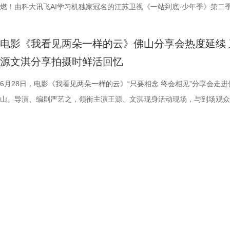
传媒有限公司、北京锦橙文化传媒有限公司、晋思拓展有限公司、北京微
赛，我们影院见！
文、英语、塞尔维亚语，持欧足联A级教练证书。他与镇江渊源颇深，早
身亡后，贴身保镖科尔·里德被栽赃为凶手，遭到全境通缉。为躲避警方
昆汀率剧组在此驻扎拍摄长达三个月，并特邀袁和平出任武术指导，袁家
的巅峰对决，一招一式不留退路，暴烈的拼杀，喷涌的怒火，打出了极致
燃！由科大讯飞AI学习机独家冠名的江苏卫视《一站到底·少年季》第二
科网络技术有限公司联合出品。影片今日上映，诚邀广大观众步入影院，
2017年就担任镇江华萨文旅足球俱乐部（中乙）职业队第一助理教练，
捕，也为了查明真相、替老板复仇，科尔登上一艘驶向公海的远洋货轮，
演“疯狂88人”，并联合一众中方人员、华人影人协同创作。追溯创作根源
听冲击。北京路演现场，观众称赞打戏镜头给得非常扎实，每一招的攻防
式启动选手招募。作为全国青少年益智科普答题节目标杆，新一季节目在
这场融汇喜剧色彩与竞技魅力、兼具欢笑与热血的绿茵较量。
执行主教；2018年，出任镇江华萨文旅足球俱乐部（中乙）职业队第一
外卷入一场牵涉国际势力的巨大阴谋。货轮成为血色牢笼，一场避无可避
汀深度热爱邵氏经典功夫片，《杀死比尔》的动作美学、叙事内核甚至配
解都一览无余，彰显出“港产动作片最硬派的暴力美学”。谈及让无数观众
打磨、题目梯度、内容设计上也将迎来全面的重磅升级。 与此同时，备
电影《我看见两朵一样的云》佛山分享会热度延续 
练。 展望后续的比赛，刘丹表示，整个队伍都在一个求新求变的状态，
上密室死斗正式打响。 影片在海外首次官宣后，就引起了热烈反响，海
深受经典港式武侠熏陶。 此次定档8月7日的《杀死比尔：血色全传》，
了”的终极混战戏，谢苗透露总共拍了18个晚上，天黑就开打，天亮就收
的线下城市赛也同步火热开启，首场线下城市赛定于7月4日在山东济南
源文淇分享拍摄时鲜活回忆
练组也会给队员带来一些新鲜感，让一切向好的方向发展。“作为教练组
纷纷留言表示期待，直言：“记忆中的杰森·斯坦森又杀回来了！”“为了杰
原昆汀导演原生创作意图的终极导剪版，包含海外公映的《杀死比尔1》
不仅五位演员之间需要默契，还要跟摄影机配合，其中有个镜头拍足8个
宇城隆重举办。新一季的智慧风暴将从泉城出发，再次席卷全国，寻找最
们会努力提供一切可能的帮助，去制定一个比较详细的目标和规划，从进
一定第一时间冲进影院！”也有网友对释出的预告印象深刻，表示：“近身
《杀死比尔2》，更追加多段从未公开的全新动画素材；放映中途设置15
时，只为捕捉到最完美的动作瞬间。这场戏的动作编排难度之高，也让谢
力与临场风采的“小小站神”！ 首季斩获全网热搜520+ “脑综天花板”回归
6月28日，电影《我看见两朵一样的云》“只要相念 终会相见”分享会走进
球、得一分、赢一场去逐步完成。”刘丹说道。 虽然成绩不理想，镇江球
戏干净利落，一枪爆头的场面刺激生猛，我预感这将是一场值回票价的视
中场休息，让大家更为舒适观影，尽情沉淀影片浓烈情绪，可谓是前所未
忆犹新。有个镜头是王伟被打到一边，重新加入战团时要用一个滑跪走位
接暑期档 回顾上一季，《一站到底·少年季》自开播以来便持续领跑同档
山。导演、编剧严艺之，领衔主演王源、文淇现身活动现场，与到场观众
是对主队给予了最大的支持。“现在已经没有任何压力了，我们比任何球
宴。”“没想到短短二十秒的预告里有这么多冲击力十足的画面，被围困在
不容错过的大银幕体验。 血色宿命启幕 利刃新娘踏上终极复仇之路 《杀
柏龙扎向纳文的刀，为找准出刀、踩刀的时间点，几位演员练习了很久。
艺赛道，交出了一份惊艳的行业成绩单。节目CSM35城与71城平均收视
影片角色内核与幕后创作等内容展开深度交流，现场氛围热烈，掌声不断
敢拼！”“我们只需要轻装上阵，胜利一定会水到渠成的！”球迷们纷纷在
还能一人爆头多个敌人，干净利落的打斗超出了我的预想！”影片在保留杰
尔：血色全传》以极致惨烈的悲剧开篇，全程围绕女主“新娘”的终极复仇
坦言，拍摄这部电影的心理压力有点大，因为大家都想把最好的一面展示
突破1%，稳居同时段收视TOP2，展现出强大的观众黏性。 网络热度同
片中，阿志（王源 饰）始终对眼前世界的真实性保持怀疑，并执着寻找
台留言道。 那么，究竟是泰州队如愿赢下这关键三分，还是镇江队“爆冷
斯坦森最具代表性的动作风格的同时，又加入了海上封闭货轮的场景设定
展开，层层递进谱写了一场贯穿全篇的血色救赎与复仇史诗。作为前杀手
来，全都不怕累、自己卷，却也因此在动作呈现上碰撞出了不少新东西。 
面引爆。整季节目全网曝光量超16亿，相关短视频播放量累计达5亿，强
案的线索。古灵精怪的小一（文淇 饰）闯入他的生活，也让这场关于真
分？今晚19:30，锁定江苏卫视、ai荔枝《江苏超会玩》，悬念即将揭晓
信这个孤狼杀神在高压环境中极限反杀复仇的故事，将为中国观众带来更
“新娘”在发现自己怀有身孕后意欲金盆洗手，远走他乡。谁知，看似寻常
电影《火遮眼》北京路演现场图-领衔主演谢苗.jpg 人物旧伤疤背后藏着
获全网热搜热榜529个；在猫眼腾讯视频电视综艺热度榜13次登顶TOP1
的探寻有了新的方向。两人在真假难辨的世界中相遇相伴、彼此影响，共
奇、更直白生猛的感官体验。 电影《怒之杀》由中国电影集团公司进口
礼彩排，却遭遇了一场惨绝人寰的屠戮。前爱人暨杀手组织头目比尔带领
杨恩又解读雨晴用手语说气话 北京路演现场不乏已经三刷、五刷，既有
频号整季直播观看人数突破300万。从情怀满满的#一站到底回归#，到引
向未知的出口。电影由严艺之导演、编剧，吴楠联合编剧，王源、文淇领
电影产业集团股份有限公司发行、译制，霍尔果斯千澄影业有限公司协助
成员血洗现场，“新娘”头部中弹，亲友惨遭毒手。在长达四年的昏迷之后
港产动作片黄金时代的观众，亦有因为《火遮眼》而爱上动作片的05后
民惊叹的#被10后小学生的格局震惊#，节目实现了从垂直知识圈层向大
演，温茉言、闫楠主演，张颂文特别出演，陈创、杨九郎、赵子琪、赵天
广，影片即将登陆全国影院，敬请期待！
难不死的“新娘”苏醒，心底只剩滔天恨意。为了完成复仇，她必须先逐一
众，他们纷纷称赞，《火遮眼》是一部非常适合在暑期观看的解压大爽片
领域的成功穿透，铸就了其“脑综天花板”的行业地位。 带着上一季的满
钎城友情出演，目前正在全国热映。 1.jpg 主创畅聊取景地拍摄回忆 粤
组织的四名成员，最终直面宿敌比尔。 定档预告直观展露《杀死比尔：
仅有毫不拖泥带水的密集动作场面，还有王伟、纳文对抗恶势力时爆发的
誉，《一站到底·少年季》第二季在赛制内容与教育立意上迎来了全方位
趣味十足 再次回到影片取景地之一佛山，主创们感慨颇多，现场分享了