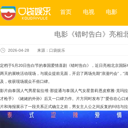
首页
电视
电影
电影《错时告白》亮相北
2026-04-28 来源：口袋娱乐
定档于
5
月
20
日告白节的泰国爱情喜剧《错时告白》，近日亮相北京国际电
两天的展映活动现场，与观众提前见面，开启了两场先期“浪漫约会”，“清新”
及，收获现场观众不俗口碑。
影片由泰国人气男星翁拉维·那提通与泰国人气女星普莉恩皮察雅·克玛
才枪手》《姥姥的外孙》后又一口碑力作。片方同时发布了“爱你在心口难
片和海报展示了一段关系正式确立之前，男女主人公之间反复的纠结与拉