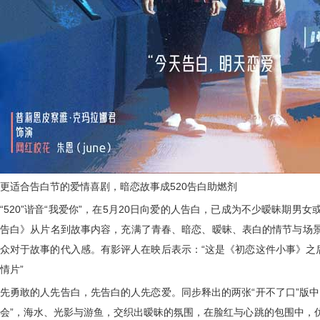
更适合告白节的爱情喜剧，暗恋故事成
520
告白助燃剂
“
520
”谐音“我爱你”，在
5
月
20
日向爱的人告白，已成为不少暧昧期男女
告白》从片名到故事内容，充满了青春、暗恋、暧昧、表白的情节与场
众对于故事的代入感。有影评人在映后表示：“这是《初恋这件小事》之
情片”
先勇敢的人先告白，先告白的人先恋爱。同步释出的两张“开不了口”版
会”，海水、光影与游鱼，交织出暧昧的氛围，在脸红与心跳的包围中，