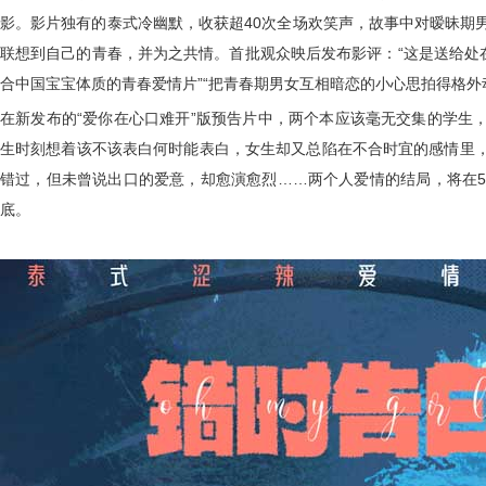
影。影片独有的泰式冷幽默，收获超
40
次全场欢笑声，故事中对暧昧期
联想到自己的青春，并为之共情。首批观众映后发布影评：“这是送给处
合中国宝宝体质的青春爱情片”“把青春期男女互相暗恋的小心思拍得格外
在新发布的“爱你在心口难开”版预告片中，两个本应该毫无交集的学生
生时刻想着该不该表白何时能表白，女生却又总陷在不合时宜的感情里
错过，但未曾说出口的爱意，却愈演愈烈……两个人爱情的结局，将在
底。