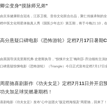
海风、空荡走廊的脚步声、细碎琴音尽数放大。海面风暴来袭时的压迫感
观耳识健康，再到“肾先生”国医讲堂和护肾求真挑战，国医少年团还将解
舍不得”的矛盾心绪。还有20年前远渡重洋的老祖宗淘淘，克服物种繁育
辑中，周星驰导演那原汁原味的无厘头幽默再度席卷片场。演员们在拍摄
结，一场融合功夫奇招与绿茵较量的爆笑视听盛宴即将拉开帷幕。影片讲
卿尘变身“摸脉师兄弟”
轮内部空旷幽深的窒息氛围，在大银幕与环绕声的加持下被极致放大。 “
些容易被忽视的身体提醒？锁定今晚21:10江苏卫视、ai荔枝播出的《国
限，诞下全球唯一海外存活考拉双胞胎，保育员青姐二十余年与它“相爱
情投入，在一次次的尝试中挖掘自身更多可能。周星驰导演也亲自下场示
“至尊无敌杯”开赛在即，一众顶尖球队即将展开一场前所未有的巅峰对决
影院观看《恐怖游轮》的体验，确实要比以前在电脑上看强多了，无论视
年志3》，更多关于护肾与健康生活的答案，等你一起揭晓！
杀”，从初见胆怯到晚年细心照料，一整本泛黄饲养日记写满人与动物的
用标志性的无厘头表演为演员打开思路，从节奏把控到表情拿捏，逐一拆
此时的女足队员们开局直接拿了地狱难度剧本？！对手各个身怀绝技，外
由京东健康联合冠名，江苏卫视、音你文化联合出品，聚仁传媒承制的全
果还是相应的沉浸感，都令我感慨‘这票补得值’。”有影迷在映后感叹道。
羁绊。 图片7.jpg 图片8 (1).jpg 除了园内朝夕相伴，纪录片还跨越山海
反复调整，帮助全组迅速进入“星”式喜剧状态，将其独特的喜剧风格融入
在层层施压，赛场诡计一环套一环……她们能否靠功夫在绿茵场上逆风翻
档中医文化明星体验真人秀《国医少年志3》第五期，将于今晚21:10，
观众表示：“全程没有突兀的jump scare，却让每一寸寂静都透着未知的
洲溯源。20 年前护送考拉来华的保育专家、澳洲本土考拉保育员再度重
个镜头。三位主演亦坦言，星爷的无厘头喜剧风格极具感染力，这场大师
我们拭目以待！ “坐等开场”版海报.jpg 技能足球各显神通，绿茵对决爆
卫视、ai荔枝播出。本期，国医少年团将从睡眠难题、痛经科普到三高调
意。全场影迷屏息观影、情绪同频，这种集体沉浸式的紧绷感，让影片的
两地守护者回望当年并肩种树、改造家园的岁月。澳洲野外栖息地退化、
导与演员突破自我的碰撞，令人对影片期待值拉满。 同步
电影《功夫女足》脑洞大开，将功夫与足球融合成一个颠覆想象、高能爆
解锁一堂贴近打工人、女性群体和年轻人日常生活的健康课。睡不着、痛
高分悬疑口碑电影《恐怖游轮》定档7月17日暑期
氛围格外真实。” 影片结束后，不少观众仍在影厅内驻足讨论。“第一次
考拉濒危的现实镜头，搭配长隆迁地保护的二十年实践，让这份情感跳出
的“今日开赛”版海报中，功夫女队全员集结，飒爽英姿气场全开，个个拿
全新世界。在这里，比赛不再是常规的体力与战术较量，而是各个队伍绝
忍、吃得咸、糖分高，这些看似普通的小问题，背后究竟藏着哪些身体信
反转惊到，时隔多年坐在大银幕重看，完全是两种感受。它厉害的不是单
园区，升华为跨越国界、守护同一物种的共同初心。从考拉母子、奶爸奶
核武器，散发着一股来势汹汹的气势，似乎随时准备迎战！明亮海报呈现
奇招的碰撞。今日发布的“来吧！出招！”版预告中，“至尊无敌杯”赛事启
1、睡眠难题引共鸣，夏之光摸脉“开挂” “好烦又睁眼到夜半”，节目一开
烧脑反转，而是一整套严丝合缝的循环叙事，越品越压抑。”一位影迷在
考拉、中澳保育同行三重情感线，让观众看见：爱不分物种，牵挂不分距
氛围，搭配热血功夫元素，展现出周星驰作品里特有的荒诞而欢乐的喜剧
队员们开局就闯入大型高手内卷现场。参赛各队绝活花样百出：梨花队凭
宇宙用一首改编曲《若是睡眠还没来》唱出失眠人的真实心声。陈妍希、
由英国导演克里斯托弗·史密斯执导，“惊悚片女王”梅利莎·乔治领衔主演
分享道。还有观众感叹：“在电脑上看过无数遍，但坐在电影院里，那些
图片10 (1).jpg 图片9.jpg 以纪实为载体，藏在温柔画面里的硬核自然科普
围。这场各路奇人爆笑集结的奇幻赛事，必将为观众奉上一段兼具极致笑
美瞳大法把控全场，珊瑚队巨人射门输出攻击力拉满......各路对手招式天
尘纷纷认领睡眠困扰，李雅娟一句“我睡眠超过八小时才能睡够”，更让全
口碑悬疑惊悚电影《恐怖游轮》（Triangle）今日正式宣布定档7月17日
的画面完全变了一个模样。” 越挣扎越循环 暑期档最“冷”选择 正如定档
愈之外，节目始终坚守专业科普底色，把冷门考拉知识点转化为老少皆宜
燃爽功夫对决的高能体验。 周星驰脑洞全开，解锁功夫女
空，难题一波接着一波袭来，一场欢乐“大乱斗”就此展开。面对愈战愈强
慕不已。睡不着、睡不醒、半夜醒来难再入睡，原来不少人都有自己的睡
上映，并同步释出定档海报及定档预告。《恐怖游轮》自2009年问世以
所写——“越挣扎，越循环”，当命运开始重复，每一次试图逃离的努力，
懂内容，成为无数家长首选亲子自然教育素材。镜头向观众呈现长隆二十
大看点 纵观整部影片，其所展现出的多重艺术维度与情感
手和层出不穷的圈套，这支内忧外患的“奇兵”能否在赛前重塑信任、突破
题。 本期节目，北京中医药大学中医学院党委书记，曾任北京中医药大
借精妙绝伦的叙事结构、层层递进的悬疑反转以及令人细思极恐的结局，
周星驰喜剧新作《功夫女足》定档7月11日并开启
能成为下一次循环的起点。不少首批观众在观影后纷纷表示“后劲远超普
育硬核体系，早在考拉落地十年前便布局四大桉树基地，培育16种、三
核，无疑构成了吸引观众的核心亮点。第一大看点便在于不可替代的周星
肋？预告悬念感十足，令人对正片走向倍感好奇。 同步释出的“坐等开场
学院院长的李峰师父从摸脉切入，开启一堂轻松又实用的睡眠课堂。夏之
无数观众心中的烧脑神作。影片豆瓣评分高达8.5，累计超过百万人打分
功夫加足球笑燃暑期档！
悚片”“值得反复细品”。有观众评价道：“看似是时空悬疑，实则是无法和
株桉树，每日供应上千斤新鲜枝叶，根据粪便状态精准调整树种；恒温恒
怀。作为无数影迷心中的喜剧标志，周星驰再度执导并编剧，本身就赋予
报则以强烈的反差感抓人眼球。大家姿态惬意潇洒，浑身散发一股漫不经
场给成员们摸脉判断状态，不仅说得头头是道，还获得师父肯定。随后，
无数影迷奉为“人生必看的悬疑电影之一”。 【7.1M】《恐怖游轮》定档
自我惩罚。大银幕放大宿命的无力，看完后劲绵长，不愧是循环悬疑天花
属居所、定期火焰消毒树架、夏令时户外放风机制，全方位还原考拉舒适
片独特的号召力。相信此次新作不仅能够唤醒观众内心深处的观影记忆，
悠闲。看似是一群闲散自在的小人物，却个个眼神坚定，霸气侧漏，反差
少年团展开睡眠知识问答，从几点睡最合适、睡多久更健康，到半夜醒来
副本.jpg 无限循环鼻祖首登内地大银幕 作为影迷心中的“循环电影天花板
喜剧电影《功夫女足》发布“心中这团火”版定档海报及“周星驰，回来了！