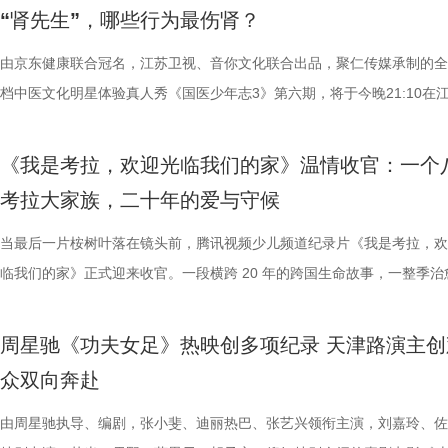
由衷感慨道“年轻人为什么不怕错，是因为你们可以再来一遍”，在张泉灵
文学与影视跨界探索的深度回望，更是一个崭新的起点。未来，榜单将持
及“拾光伙伴”的同时，回望中国电影的发展脉络与人物足迹，共启中国电
动和顽强拼抢创造进攻机会。“这份来之不易的胜利，离不开每一名队友
登内地大银幕 百万人认证必看神作 自2009年问世以来，《恐怖游轮》
“肾先生”，哪些行为最伤肾？
拨之下，少年们会迎来哪些成长与蜕变？静待节目揭晓！ 作为节目
耕优质文本，期待更多好故事从这里走向荧幕，持续为影视产业的高质量
一个黄金时代的篇章。 每一次思想的碰撞，都将抵达梦的更深处 作为湖
力付出。”高驰表示。 目前，在积分榜上，宿迁队与常州队、苏州队同积1
精妙绝伦的叙事结构、层层递进的悬疑反转以及令人细思极恐的结局，成
友，黄圣依再度回归，以细腻敏锐的共情力与成熟通透的育儿理念，成为
注入不竭动力。 产业共振：1992造梦局开街，构筑影视文旅新地标 本
年华的精神角落，「理解」单元将为观众呈现对谈系列活动。「沙龙」将
分，凭借净胜球优势暂列第三位，与排名第二的无锡队也只有2分的差距
数观众心中的烧脑神作。豆瓣评分长年保持在8.5，累计超过百万人打分
由京东健康联合冠名，江苏卫视、音你文化联合出品，聚仁传媒承制的全
们的暖心后盾。赛场之上，她总能精准捕捉选手们的临场心态变化和细微
的另一大亮点是1992造梦局的正式开街。作为盐城“短剧之城”建设的核
形交流、开放互动与轻社交形式，为不同电影爱好者提供一个全方位交流
本轮无锡队轮空的情况下，宿迁队若能全取三分，将让自己的排名更进一
列豆瓣电影TOP250第191位。从论坛时代到短视频时代，从影迷圈层到
档中医文化明星体验真人秀《国医少年志3》第六期，将于今晚21:10在
绪，在开场前她特别提到华璟甜，去年赛场落泪，今年依旧勇敢站上舞台
体，1992造梦局依托丰富多元的拍摄场景，已构建起“创作—拍摄—制作
的平台。「大师班」则将邀请顶级电影创作者亲临现场，以大师公开课形
对此，宿迁队主教练张玉宁却显得十分谦逊，在采访中直言“宿迁是弱队”
观众，这部作品始终保持着惊人的讨论热度——关于结局的解读、循环逻
视、ai荔枝播出。本期，国医少年团不仅将破解“中风谜案”，还将解锁望
份勇气特别可嘉。“我这个‘班主任’今年又来了，还要再给他们加油”，一
化”的全产业链影视生态。街区不仅拥有多种主题的实景拍摄基地，还配
打造专业电影课堂。「工作坊」将以沉浸式实践工作坊的形式，拓宽创作
对任何一个对手都要立足于拼。本赛季开始前，张玉宁曾喊出“进入前八”
推演以及隐藏细节的分析至今仍层出不穷。 影片讲述了单亲母亲杰丝（
健康、护肾课堂、健康求真等精彩内容。哪些健康误区值得警惕？又有哪
《我是考拉，欢迎光临我们的家》温情收官：一个
出了她对少年们始终如一的守护与期待。 从单人抢位的实力突围，
后期制作中心、服装道具库、艺人库等专业服务，致力于实现“一城千面
界，打造专属艺术工坊。这不仅是一场观影盛会，更是一次思想与创造的
号，当时外界普遍认为宿迁队完成该目标存在不小难度。但随着它接连战
·乔治饰）与一群朋友乘游艇出海游玩，途中遭遇风暴，众人被迫弃船，
单实用的养生妙招值得收藏？答案即将揭晓！ 病发现场抽丝剥茧，国医
考拉大家族，二十年的爱与守候
轮答的默契博弈，再到项目实战的综合试炼，三重赛制层层递进、环环相
站拍遍”的影视拍摄服务目标。 1992造梦局的开街，标志着盐城在影视
撞。 「参与」单元则将通过「光影极客限时创作赛」，面向全国遴选优质
京队、苏州队、无锡队等传统强队，这支昔日并不被看好的球队一路高歌
一艘名为“埃俄罗斯”号的神秘游轮。这艘游轮早在1930年便已失踪，船
破解“中风谜案” “病发现场探案”再度开启，国医少年团化身“健康侦探”，
究竟哪一队能冲破关卡、率先晋级？今日19:30锁定江苏卫视、ai荔枝、
业布局上迈出了坚实一步。潜力榜活动与街区载体的深度融合，将有效推
视频创作者，开展限时20小时的创作竞赛主题沙龙与作品展映，让更多
进，正不断上演“霸王归来”的“好戏”。此番坐拥主场之利，宿迁队能乘胜
一人。随处可见的血迹、神秘的指示、接踵而至的凶杀事件，将杰丝拖入
活环境、身体表现等线索中抽丝剥茧，还原病发真相。看似平常的生活习
当最后一片桉树叶落在镜头前，腾讯视频少儿频道纪录片《我是考拉，欢
视频《一站到底·少年季》第二季首期节目，见证十位少年突破自我，全
质文学IP在盐城落地转化，实现“内容”与“场景”的无缝对接。通过导入优
“造梦”的乐趣。 梦的乐园不止光影，编织更多现实的乐趣 在电影之外，
击、连奏凯歌吗？ 常州摇身一变成“常威”，全力冲击四连胜 和宿迁队一
无法逃脱的恐怖轮回——她必须反复经历同一段噩梦，而每一次循环都隐
后，却暗藏健康危机，四人一路推理、层层分析，最终能否锁定真正病因
临我们的家》正式迎来收官。一段横跨 20 年的跨国生命故事，一整季治
逐，看强者如何高光登场、强势突围！
业资源，不仅为街区注入了持续的内容活力，也进一步完善了区域的影视
年华还以“电影+”为核心设立「生活」单元，多种玩法营造兼具电影氛围
赛季常州队也给球迷们带来了足够多的惊喜。他们不仅在揭幕战中3:0完
更深的真相。 如今，这部曾陪伴无数影迷深夜研究剧情的经典之作终于
案结束后，李峰师父结合案例揭秘中风预警信号，陈妍希听得频频“对号
暖的朝夕陪伴，缓缓落下温柔帷幕。节目上线以来，无数家庭被镜头里软
配套体系。 多方联动：共筑影视生态，赋能盐城文旅新篇 本次活动不仅
活烟火气的沉浸式体验。「特色市集」结合电影元素，打造一场融合艺术
届亚军南通队，而且最近三场比赛接连战胜镇江队、盐城队、连云港队，
陆内地影院。相比电脑与手机屏幕，大银幕所带来的沉浸体验将进一步放
座”，一句“我有时候也会”瞬间把夏之光吓得连喊“快去医院”。随后，师父
爱的考拉、动人的保育故事与专业详实的自然科普深深打动，留下许多触
周星驰《功夫女足》热映创多项纪录 天津路演主创
秀文学作品的展示平台，更是多方资源联动、共谋发展的合作盛会。活动
与生活美学的文化奇遇。「演出快闪」将带来充满夏日活力的舞蹈表演，
三连胜的同时，稳居积分榜第四位，从“常宝”摇身一变成为“常威”。 不过
片的悬疑氛围与情绪张力——每一次重复出现的场景、每一个细微的伏笔
传授预防口诀和推经点穴降压操，夏之光秒变“带练老师”，一本正经带着
心的观看回忆。 图片1 (1).jpg 图片2 (1).jpg 一整季萌趣治愈，解锁考拉
众双向奔赴
场，江苏世纪新城集团、中子星影业、百花文艺出版社共同签署了战略合
律互动中点燃欢乐氛围。「全城多巴胺激活计划」则将贯穿全城开展打卡
下来常州队将迎来“魔鬼”赛程，除了宿迁队之外，将陆续迎战泰州队、徐
一次命运轮回的开启，都将在影院里获得前所未有的震撼呈现。 沉浸式
边学边练，陈妍希却忍不住笑称：“动作越标准越好笑！” 观耳辨健康，
松弛日常 整部纪录片没有戏剧化冲突，只用纯粹纪实镜头捕捉考拉家族
议，此举标志着三方将在剧本开发、IP孵化、人才培养等领域深化协同，
动，让光影之美成为点亮常熟的景色。 湖光嘉年华由中国电影产业集团
队、无锡队和苏州队，稍有不慎排名或将出现大变化。对此，主教练郑小
验 限定周边引爆收藏热情 首映礼当晚，英皇电影城大堂被精心还原为一
年团开启“肾气大测评” 新师父刘兰英登场，一场趣味十足的“观耳识健康”
生活，把独一份的“软萌治愈”送到观众眼前。我们认识了一整个性格鲜活
由周星驰执导、编剧，张小斐、迪丽热巴、张艺兴领衔主演，刘嘉玲、佐