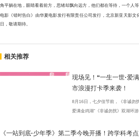
角平躺在地，眼睛看着前方，思绪却飘向远方，他们都在等待，一个人等
电影《错时告白》由华夏电影发行有限责任公司发行，北京新亚天影文
日，敬请期待。
相关推荐
现场见！“一生一世·爱
市浪漫打卡季来袭！
8月16日，七夕佳节前，《非诚勿
爱满金鸡湖”《非诚勿扰》双湖环游
活动紧密围绕园区“一生一世·爱满金
《非诚勿扰》节目组联合苏州工业
《一站到底·少年季》第二季今晚开播！跨学科考点
官方微博、抖音、视频号及ai荔枝