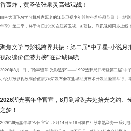
番轰炸，黄圣依张泉灵高燃观战！
珏、孙嬿婉将携手《非诚勿扰》人
由科大讯飞AI学习机独家冠名的江苏卫视少年益智科普答题节目《一站到
组成“打卡团”阵容，带领多组情侣
年季》第二季，将于今日19:30在江苏卫视、ai荔枝、腾讯视频同步上线
觅缘之旅。 图片8.png 苏州是
位优秀少年集结登场，开启一场兼具脑力竞速、知识比拼与团队协作的全
语，一面是工业园区的摩登璀璨。本
量。首期赛场就将迎来二选一残酷对决，十位选手分为两支战队同台竞技
依托金鸡湖与独墅湖双湖水域联动
聚焦文学与影视跨界共振：第二届“中子星·小说月
有一支队伍能够晋级进入下一赛程，层层试炼、步步突围，谁能顶住压力
心动美好的浪漫之旅。打卡动线贯
视改编价值潜力榜”在盐城揭晓
而出？答案今晚揭晓！ PBL项目挑战开启！少年们直面多重考核
02、独墅湖月亮湾码头、飞翔雕塑
较于第一季，本季赛制紧扣新课标要求和育人导向实现全方位升级，创新
2026年8月1日，“翰墨留章·光影追梦”——1992造梦局开街暨第二届“中子
融天幕、月光码头九大地标，让参
PBL项目挑战模式，模拟真实学习场景，让学习跳出纸面、落地实践，真
小说月报影视改编价值潜力榜”发布会在盐城经济技术开发区隆重举行。
浪漫故事。 图片9.png 打卡之
行知行合一、学以致用的教育内核。节目依托科大讯飞AI学习机专业教研
活动由中国世界电影学会、江苏省作家协会、中共盐城市委宣传部、盐城
地居民及外籍人士、港澳台同胞提
加持、学科专家权威解读，以科学化、专业化教育力量赋能少年成长，助
化广电和旅游局、盐城经济技术开发区指导，江苏世纪新城投资控股集团
02两座旅游驿站，在“婚拍友好驿
2026湖光嘉年华官宣，8月到常熟共赴拾光之约、
子告别被动学习，培养自主学习、知识迁移与应用、动手实操与探究思维
公司、中子星（陕西）影业有限公司、百花文艺出版社、陕西文投（影视
宾还会前往独墅湖月亮湾码头，体
之梦！
力。 节目通过抢位赛、团队轮答赛、项目挑战赛三重递进式竞技体
达文化传媒公司联合主办，盐城师范学院、盐城幼儿师范高等专科学校协
翔雕塑，嘉宾们将登上128米亚洲
方位检验少年们的综合素养。首轮抢位赛考验选手们的空间几何能力，十
活动当天，众多知名编剧、导演、作家、行业专家、平台代表及影视公司
2026“湖光嘉年华”今日官宣，8月14日至18日将在江苏常熟举办一系列
鸡湖全景，随后前往苏州当代美术