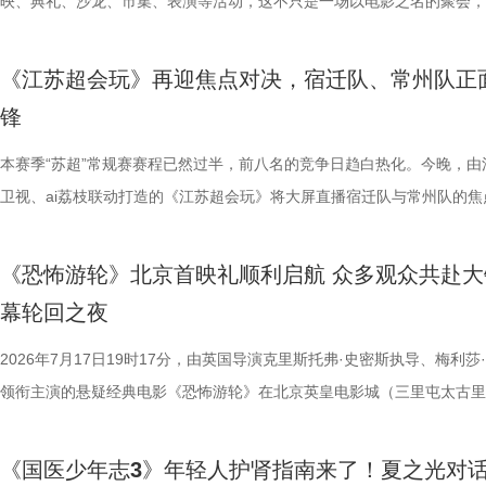
年凭借扎实数理基础与超快临场反应同台竞速、排名定序，为后续战队组
人齐聚一堂，共同见证文学与影视两大艺术形态的深度对话与跨界共振，
映、典礼、沙龙、市集、表演等活动，这不只是一场以电影之名的聚会，
动。夜幕降临，活动转场至圆融天幕
定基础。紧接着的团队轮答赛考点包罗万象，少年们需在1小时内极速研
了一场关于IP价值转化与产业生态构建的思想盛宴。 榜单揭晓：九部潜
由此开启的一场夏日约会。湖光嘉年华以“拾光之约 光影之梦”为主题，
天幕上滚动播出。最后，所有人登船
料，掌握幻方、数独、杨辉三角、九章算术、圆周率、张衡历法、古诗词
作，点亮IP改编新航向 作为本次活动的核心环节，第二届“中子星·小说
「观看」「典礼」「理解」「生活」「参与」五大主题活动单元，邀请每
节，参与者将获颁“觅缘通关证书”。 
《江苏超会玩》再迎焦点对决，宿迁队、常州队正
综合常识等多元内容，极致考验全员知识吸收效率与答题默契，本轮获胜
视改编价值潜力榜”的发布备受瞩目。该榜单经过严格筛选与专业评审，
爱电影、爱生活的人，在常熟的湖光山色中，共同完成一次关于观看、感
扰》官方微博、抖音、视频号及a
锋
可直接解锁终极项目挑战专属资源包，在最后一关抢占天然优势。 
《小说月报》《小说月报·大字版》《小说月报原创版》《科幻立方》四
连接的集体体验。 同步发布的主视觉海报与主题活动单元海报，以常熟
共同展示各打卡点特色风景。8月1
阵作为终极试炼的PBL项目挑战，跳出传统纸笔答题框架，少年们将前期
名文学期刊2024年第9期至2025年第12期上刊载的480余篇小说中甄选
步路线“雄鹰线”为灵感、以“雕刻现在 飞向未来”为寓意，绚烂的湖面与斑
本赛季“苏超”常规赛赛程已然过半，前八名的竞争日趋白热化。今晚，由
与心动的城市漫游，一次《非诚勿
的知识全部投入实操应用，在任务场景中探索、拆解问题，灵活运用数独
影视改编潜力的佳作，旨在为影视行业输送优质文本，搭建文学与影视高
线路相映成趣，将为观众打开一条光影与现实交织的道路，解锁影像艺术
卫视、ai荔枝联动打造的《江苏超会玩》将大屏直播宿迁队与常州队的焦
片11.png
巧、高阶速算、幻方构造原理，搭建完整立体四阶幻阵，同时结合拼接匹
接的桥梁。 第二届“中子星·小说月报影视改编价值潜力榜”的评选异常激
市生活相融共生的别样魅力。 银幕内做电影美梦，银幕外致敬造梦的人 2
决，小屏同步直播南通队VS扬州队的比赛。主持人李响、解说员洪超将
典古诗词，实现数理逻辑与传统文化的深度融合，全方位考验少年们的逻
复评阶段共有18篇作品入围，涵盖短篇、中篇、科幻三大类别。经过终
湖光嘉年华下属的「观看」单元，将精选中外经典电影，为观众献上兼具
袂为大家带来比赛的精彩解读。目前，在积分榜上，宿迁队与常州队同积
《恐怖游轮》北京首映礼顺利启航 众多观众共赴大
维、统筹能力、抗压能力与团队协作素养。 本期十位少年分为两组
团的深入研讨与审慎评议，最终9篇作品脱颖而出，成功入选终评榜单。 
性与商业性的展映片单。不仅如此，展映还将因地制宜打造多元化放映场
分，宿迁队凭借净胜球优势排名第三。这场比赛的胜负走向，将直接决定
幕轮回之夜
宇轩、陈铭意两位专业领队分别带队布局，两种截然不同的带队风格、战
终评的9篇作品分别为： 活动现场，主办方为上榜作者颁发荣誉证书。榜
深度融合常熟的自然肌理与人文底蕴，在常熟的湖光山色里搭建户外银幕
球队的排名位次。 大胜无锡士气高涨，宿迁主场静候强敌 “苏超”上一个
路正面交锋，谁将更胜一筹、成功晋级下一赛程？今晚拭目以待！ 
动总策划及推介人、著名编剧、导演陈宇对上榜作品进行了影视改编价值
观众在不同的自然与文化场域中，获得前所未有的沉浸式光影体验。本次
日，最精彩的对决当属宿迁队客场挑战无锡队。最终，宿迁队反客为主，
2026年7月17日19时17分，由英国导演克里斯托弗·史密斯执导、梅利莎
理性剖析战局，“班主任”黄圣依暖心回归 首期节目迎来张泉灵惊喜加
介。他结合市场前景与创作经验，深度剖析了每部作品的故事内核、人物
影片，都将通过公益放映形式开放预约，借此让电影回归大众。 「典礼
高驰的梅开二度，以4:2战胜无锡队，终结对手不败金身。这场胜利，让
领衔主演的悬疑经典电影《恐怖游轮》在北京英皇电影城（三里屯太古里
她将从成长角度解读少年的赛场表现，输出专业的教育观点，为少年们带
及影视化潜力，为后续的IP孵化与影视改编提供了专业而富有洞见的方向
将举办“拾光之约荣誉典礼”，邀请幕前幕后电影人，星光汇聚点亮常熟。
全队上下士气高涨。进球功臣高驰表示，这场比赛队友们的发挥都十分出
举办“一起登船坠入循环”主题首映礼。300名影迷齐聚一堂，共同见证了
刻启发。在激烈的赛场比拼中，张泉灵看见少年们思路受阻后及时调整策
引。 第二届“中子星·小说月报影视改编价值潜力榜”的圆满落幕不仅是对
以“回望十年光影、致敬同行伙伴、开启全新未来”为主线，在表彰“拾光影
在他看来，无锡队是综合实力很强的队伍，自己和队友只能全程依靠高强
被全球影迷奉为“无限循环题材鼻祖”的影片首次登陆内地大银幕。 17年
《国医少年志3》年轻人护肾指南来了！夏之光对