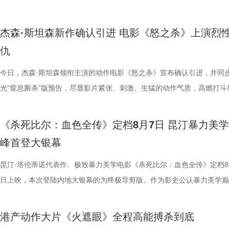
留名的经典，而首次登陆内地大银幕，则让它拥有了全新的生命。 《恐
有人每周奔赴园区只为远远看一眼心爱考拉，有人为每只小家伙剪辑专属
统的功夫招式与绿茵竞技巧妙交织，在动作设计与视听语言上倾注了大量
但不显凌乱，反而因独特的喜剧逻辑而妙趣横生，让人期待他如何延续一
误区，师父还会现场教学哪些缓解痛经的按揉方法？ 3、从“盐”值刺客到升
复出现的场景、每一个细微的伏笔、每一次命运轮回的开启，都将在影院
州队、无锡队VS宿迁队、徐州队VS南京队的三场焦点对决。主持人李响
轮》正在全国院线热映。风暴已至，轮回开启。那艘名为“埃俄罗斯”号的
频，屏幕内外，一场人与考拉、平台与家庭的温柔双向陪伴悄然成型。 
思。传球、防守与射门在此处演化为一场场精心编排的功夫交锋。这种打
疯狂创意，将足球竞技、各路奇招与喜剧包袱熔于一炉，创造出别具一格
公堂，三高风险藏不住了 三高离年轻人很远吗？本期节目中，国医少年
得前所未有的震撼呈现。 百万人认证必看神作 大银幕揭开轮回真相 《恐
老搭档夏宇翔一起，为大家带来本轮赛事的精彩解读。目前，在积分榜上
杰森·斯坦森新作确认引进 电影《怒之杀》上演烈
游轮上的秘密，正等待更多观众走进影院揭晓。
的故事走到了尾声，但属于考拉的生活永远没有休止符。长隆的桉树林依
有认知的奇幻设定，不仅展现了女足队员的柔韧与武艺的刚猛，也为全片
幕奇观。 在电影《功夫女足》中，周星驰的脑洞或许更体现在角色塑造
了一堂“三高健康课”。预防高血压环节，李峰师父通过“身体信号盲盒”带
轮》豆瓣评分长年保持在8.5，超百万观众评价打分，位列豆瓣电影 TOP2
州队2胜3负位列第十，镇江队则六战皆墨排名倒数第一。对两支球队而
仇
日鲜活，八代考拉大家族在这片专属家园里自在吃喝、安然休憩，而横跨
了兼具燃感与爽感的视觉张力。 而在精彩的动作呈现与幽
编排上。影片中，女足队员们性格迥异，彼此间的摩擦反而成为戏剧张力
认识高血压风险，陈妍希“屡屡中招”，高卿尘感叹“姐姐，这节目来的真值
第 191 位。相比单纯依靠反转取胜的悬疑片，《恐怖游轮》将时间循环
场比赛既是荣誉之战，更事关常规赛后半段的走势，双方势必将拼尽全力
国、助力野生考拉种群复壮的保育计划也在稳步推进。 图片15 (1).jpg 
素的包裹之下，影片最能触动观众的，莫过于周星驰导演一贯的人文精神
源。夸张技能混搭竞技场面，碰撞出独特的喜剧火花。可以预见，影片将
笑点拉满。含盐量竞猜中，面包、话梅、泡面等常见食物轮番登场，谁才
惊悚、命运寓言与人性剖析巧妙融合，创造出一个逻辑严密却又充满哲学
州队主场不容有失，“冠军泰”盼逆风起势 对泰州队来说，这是一场不容
今日，杰森·斯坦森领衔主演的动作电影《怒之杀》宣布确认引进，并同
14.jpg 我们暂时和这段温柔的线上陪伴挥手作别，可这段旅程带给我们
四大看点在于接地气的小人物成长与蜕变。 剧中的女足队员们并非完美
集笑料中展现一支队伍从摩擦到凝聚的转变，让观众在让观众在欢笑中看
藏最深的“盐”值刺客？随后，高卿尘迎来“摸脉初体验”，认真学习“寸关尺
的故事世界。许多观众在首次观影后往往会立刻开启第二遍、第三遍观看
比赛！ 此前四场比赛，泰州队接连负于徐州队、无锡队、苏州队等传统
光“窒息厮杀”版预告，尽显影片紧张、刺激、生猛的动作气质，高燃打斗
不会消散，看过考拉母子间的不舍牵挂，读懂保育员二十年默默坚守，了
她们在面对强敌和外界施压时，同样会历经迷茫、退缩与自我怀疑。正是
长和坚持。这份奇思，正是《功夫女足》献给观众的独特惊喜。 电影《
次上手诊脉，现场又紧张又好笑。 高血糖环节则化身趣味公堂，大米粥
为寻找那些隐藏在细节中的线索与答案。 在今日发布的定档预告中可以
仅在扬州身上全取三分，表现可以用差强人意来形容。究其原因，在于泰
与肃杀氛围扑面而来。《怒之杀》作为杰森·斯坦森近五年来最刺激的限
危物种保护的重量后，心底生出对所有弱小生命的温柔与敬畏，会长久留
真实的脆弱与挣扎，让她们在团队默契与不屈斗志下的逆风翻盘更具说服
足》由周星驰执导并编剧，张小斐、迪丽热巴、张艺兴领衔主演，刘嘉玲
瓜、小夜灯接连登场“喊冤”，国医少年团边断案边解锁控糖知识。随后的
影片讲述了单亲母亲杰丝（梅利莎·乔治饰）与一群朋友乘游艇出海游玩
核心阵容的流失。新赛季，泰州队阵中缺少了巴特、樊超等诸多核心球员
银幕复仇爽片，在延续其拳拳到肉的硬核动作风格之外，更以直白凌厉、
《杀死比尔：血色全传》定档8月7日 昆汀暴力美
我们静静期待下一次相逢，再走进这个满是温暖与生机的考拉之家，八代
也更容易让身处现实中的普通观众产生深度共鸣。 电影《
藤健特别出演，艾米、雪野、蔡思贝、胡予安、倪好特别介绍，赵丽娜、
脂环节，李雅娟自述是高血脂患者，国医少年团开启现场问诊。夏之光一
中遭遇风暴，众人被迫弃船，登上一艘路过的巨大游轮。这艘名为“埃俄罗
心轮换出现断层。如此一来，球队战斗力明显下滑，曾经固若金汤的防守
爆头的感官冲击，点燃动作片影迷期待。 影片由让-弗朗索瓦·雷切执导
峰首登大银幕
大家族的故事仍在继续，我们的故事也是。
女足》由周星驰执导并编剧，张小斐、迪丽热巴、张艺兴领衔主演，刘嘉
靖、张继聪、欧阳万成友情出演，陈旻、李卓媚、秦鹏飞、张天一、孙子
入“问诊”状态，从饮食到作息层层追问，被夸“好专业”。师父现场解锁“三
的游轮早在1930年便已失踪，船上空无一人。随处可见的血迹，神秘的
频出现漏洞。目前，泰州队失球数达9个，仅略少于镇江队的13个，后场
·斯坦森领衔主演，将以生猛复仇贴脸暴击的烈度与全新海上密闭空间厮
佐藤健特别出演，艾米、雪野、蔡思贝、胡予安、倪好特别介绍，赵丽娜
洪蕾、施予斐、景如洋、李奕臻、赖赖、葛依萱、王奕彤、马睎悦、邹霞
护法”，哪种抗阻运动有助于预防高血压？日常护糖又有哪些小妙招？ 从
接踵而至的凶杀事件，将杰丝拖入一个无法逃脱的恐怖轮回——她必须反
的压力可想而知。 不过，好消息是，在上一场与南通队的比赛中，泰州
命的设定，为观众带来一场新鲜刺激的银幕体验。 电影《怒之杀》引进图.
昆汀·塔伦蒂诺代表作、极致暴力美学电影《杀死比尔：血色全传》定档8
阳靖、张继聪、欧阳万成友情出演，陈旻、李卓媚、秦鹏飞、张天一、孙
桐侥、张娣主演，张琪、房岩、邓月平、CHANYA、许君聪、门腔、冯
人的深夜困扰，到女性经期健康课，再到“三高刺客”的层层现身，国医少
历同一段噩梦，而每一次循环都隐藏着更深的真相…… 而在同步释出的
明显回升，以1:0赢下了这场“宿命对决”，继上届决赛后再度战胜对手。
杰森·斯坦森硬核暴击贴脸输出 密闭空间厮杀肾上腺素飙升 在今日发布的
日上映，本次登陆内地大银幕的为终极导剪版。作为影史公认暴力美学巅
七、洪蕾、施予斐、景如洋、李奕臻、赖赖、葛依萱、王奕彤、马睎悦、
唐香玉、李明远、苗溢伦、鄂靖文、AVANTGARDEY、张美娥、那迪、
将会收获哪些生活里的健康智慧？锁定本期节目，今晚21:10江苏卫视、a
报中，杰丝手持染血利斧站立于邮轮甲板之上，脚下猩红海面如同镜像般
南通队上下兴奋异常。打进制胜一球的吴硕涛表示：“我们前几场的战绩
厮杀”版预告中，杰森·斯坦森孤身置身危机四伏的楼梯间，面对接连不断
作，影片承载着几代影迷的情怀与执念，此次《杀死比尔：血色全传》重
霞、崔桐侥、张娣主演，张琪、房岩、邓月平、CHANYA、许君聪、门
别出演，由深圳电影制片厂有限公司、星辉海外有限公司、上海猫眼影业
枝播出。更多身体发出的“小信号”，等你一起揭晓！
出另一个自己。上下颠倒的人物构图与血色海面形成强烈的视觉冲击，不
好，急需要一场翻身仗，大家都咬着牙、拼着一股劲，就是一定要拿下这
堵与追杀，以凌厉身手展开绝地反击，在狭小空间开启一对多高能打斗。
档，大银幕原汁原味展现昆汀·塔伦蒂诺导演对影片的原初创想，更收录
港产动作大片《火遮眼》全程高能搏杀到底
勉恒、唐香玉、李明远、苗溢伦、鄂靖文、AVANTGARDEY、张美娥、
公司、中国电影产业集团股份有限公司、QUAK LIMITED、深圳乐丰投
现出影片浓烈的悬疑惊悚氛围，也暗示着故事中不断重复、永无止境的循
球！” “泰州发布”则用“一场久违的胜利”来形容这场关键战，并点赞道：“
追逐、持刃肉搏、贴脸爆头等动作名场面轮番上演，高强度高观赏性打斗
独家动画片段、上下篇章合映，一站式呈现酣畅淋漓的复仇狂宴。 微信