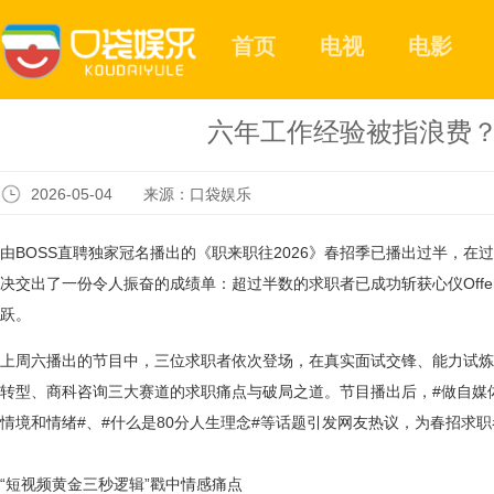
首页
电视
电影
六年工作经验被指浪费？
2026-05-04 来源：口袋娱乐
由BOSS直聘独家冠名播出的《职来职往2026》春招季已播出过半，在
决交出了一份令人振奋的成绩单：超过半数的求职者已成功斩获心仪Off
跃。
上周六播出的节目中，三位求职者依次登场，在真实面试交锋、能力试炼
转型、商科咨询三大赛道的求职痛点与破局之道。节目播出后，#做自媒体
情境和情绪#、#什么是80分人生理念#等话题引发网友热议，为春招求
“短视频黄金三秒逻辑”戳中情感痛点