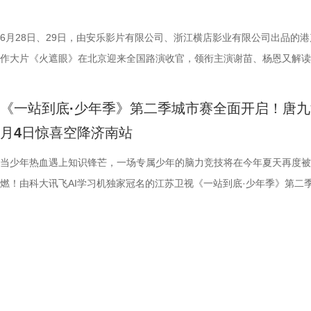
冯禧特别出演，由深圳电影制片厂有限公司、星辉海外有限公司、上海猫
有限公司、未来资本投资管理有限公司、小艾科技有限公司、STEAM RO
命。海报上方“越挣扎 越循环”的标语更进一步点明影片核心主题，当命
分拼出了血性，拼出了骄傲，更拼出了球迷心中的希望。”那么，面对联
搭配快节奏的镜头调度，让影片的紧张氛围持续升级。 作为全球最具代
_20260702101109.jpg 影史暴力美学巅峰终极导剪版 首登内地大银幕 
业有限公司、中国电影产业集团股份有限公司、QUAK LIMITED、深圳
HK LIMITED、大喜市影视文化（山西）有限公司、华艺视界（深圳）影
重复，每一次试图逃离的努力，都可能成为下一次循环的起点。 电影《
名垫底的镇江队，泰州队能否继续上演“冠军泰”归来的好戏？ “穷”则思变
动作明星之一，杰森·斯坦森凭借极具观赏性与力量感的动作表演塑造了
汀最具代表性的传奇作品，《杀死比尔》系列自问世以来，便凭借极致的
6月28日、29日，由安乐影片有限公司、浙江横店影业有限公司出品的港
资管理有限公司、未来资本投资管理有限公司、小艾科技有限公司、STE
限公司、万维仁和（北京）科技有限责任公司、深圳大自在创意文化有限
轮》将于7月17日全国上映。这个夏天，一同登上“埃俄罗斯”号，开启命
江队官宣调整教练团队 镇江队什么时候能收获第一场胜利，已然成为新
经典银幕硬汉形象，其干净利落的动作风格早已成为无数观众心中的“动
美学、引领潮流的符号化风格、极具张力的复仇叙事封神影坛，成为跨越
作大片《火遮眼》在北京迎来全国路演收官，领衔主演谢苗、杨恩又解读
ROOD HK LIMITED、大喜市影视文化（山西）有限公司、华艺视界（
司、深圳市八合里投资有限公司、北京高兴文化传媒有限公司、深圳市禧
回！
“苏超”最大的悬念！ 目前，常规赛已经过半，镇江队却只收获了0胜6负
花板”。这部限制级猛片不仅延续了观众熟悉的硬核动作场面，更将封闭
余年的不朽经典，是无数影迷心中的必刷神作。昆汀将中国武侠片、剑戟
细节，并感谢观众对影片的支持和喜爱。《火遮眼》真打真干真解恨，暴
影业有限公司、万维仁和（北京）科技有限责任公司、深圳大自在创意文
宝有限公司、比高集团控股有限公司、广东猿能量体育发展有限公司出品
绩，排名积分榜倒数第一的同时，还创造了跨赛季十七连败的尴尬纪录。
作为主要场景，在逼仄高压的船舱环境中，杰森·斯坦森孤身对战多名敌
西部片等美学完美融合，搭配极致的色彩构图、酣畅淋漓的动作设计、精
作和浓烈情绪的双重输出，直接又生猛，打出全球好口碑，烂番茄网站新
《一站到底·少年季》第二季城市赛全面开启！唐九
限公司、深圳市八合里投资有限公司、北京高兴文化传媒有限公司、深圳
辉海外电影有限公司、北京我行文化发展有限公司、天津猫眼微影文化传
谓“穷则思变，变则思通”，7月1日，镇江队宣布调整教练团队，由副领队
围攻，将以贴脸搏杀、招招见血的狠戾打斗为观众带来直白生猛的感官冲
配乐卡点、鲜明的角色塑造、极具风格化的镜头调度，打造出独一无二的
98%、豆瓣评分7.9、淘票票评分9.4、猫眼评分9.4，正在好评热映中。 
月4日惊喜空降济南站
月珠宝有限公司、比高集团控股有限公司、广东猿能量体育发展有限公司
限公司、北京锦橙文化传媒有限公司、晋思拓展有限公司、北京微梦创科
兼任教练员，统筹球队训练、管理工作；特聘德拉甘・斯坦季奇为技术总
也让杰森·斯坦森标志性的暴力美学得到更充分的释放。 硬汉蒙冤解恨复
风格和质感，影响了后世无数影视创作。 值得一提的是，这部影片与中
影《火遮眼》北京路演现场图-大合影.jpg 谢苗回顾终极混战打了18晚 众
品，星辉海外电影有限公司、北京我行文化发展有限公司、天津猫眼微影
技术有限公司联合出品。影片将于明日全国上映，“至尊无敌杯”即将盛大
韩崑（kun）担任守门员教练；戴杨负责技术分析。德拉甘·斯坦季奇精
力全开 海外口碑未映先热 点燃期待 电影《怒之杀》讲述了富豪蒂布遭遇
着深厚的缘分。当年影片大量内景戏份均在北京电影制片厂摄影棚搭建摄
卷出动作戏新高度 电影《火遮眼》集结全球五位实战动作高手，上演不
当少年热血遇上知识锋芒，一场专属少年的脑力竞技将在今年夏天再度被
传媒有限公司、北京锦橙文化传媒有限公司、晋思拓展有限公司、北京微
赛，我们影院见！
文、英语、塞尔维亚语，持欧足联A级教练证书。他与镇江渊源颇深，早
身亡后，贴身保镖科尔·里德被栽赃为凶手，遭到全境通缉。为躲避警方
昆汀率剧组在此驻扎拍摄长达三个月，并特邀袁和平出任武术指导，袁家
的巅峰对决，一招一式不留退路，暴烈的拼杀，喷涌的怒火，打出了极致
燃！由科大讯飞AI学习机独家冠名的江苏卫视《一站到底·少年季》第二
科网络技术有限公司联合出品。影片今日上映，诚邀广大观众步入影院，
2017年就担任镇江华萨文旅足球俱乐部（中乙）职业队第一助理教练，
捕，也为了查明真相、替老板复仇，科尔登上一艘驶向公海的远洋货轮，
演“疯狂88人”，并联合一众中方人员、华人影人协同创作。追溯创作根源
听冲击。北京路演现场，观众称赞打戏镜头给得非常扎实，每一招的攻防
式启动选手招募。作为全国青少年益智科普答题节目标杆，新一季节目在
这场融汇喜剧色彩与竞技魅力、兼具欢笑与热血的绿茵较量。
执行主教；2018年，出任镇江华萨文旅足球俱乐部（中乙）职业队第一
外卷入一场牵涉国际势力的巨大阴谋。货轮成为血色牢笼，一场避无可避
汀深度热爱邵氏经典功夫片，《杀死比尔》的动作美学、叙事内核甚至配
解都一览无余，彰显出“港产动作片最硬派的暴力美学”。谈及让无数观众
打磨、题目梯度、内容设计上也将迎来全面的重磅升级。 与此同时，备
练。 展望后续的比赛，刘丹表示，整个队伍都在一个求新求变的状态，
上密室死斗正式打响。 影片在海外首次官宣后，就引起了热烈反响，海
深受经典港式武侠熏陶。 此次定档8月7日的《杀死比尔：血色全传》，
了”的终极混战戏，谢苗透露总共拍了18个晚上，天黑就开打，天亮就收
的线下城市赛也同步火热开启，首场线下城市赛定于7月4日在山东济南
练组也会给队员带来一些新鲜感，让一切向好的方向发展。“作为教练组
纷纷留言表示期待，直言：“记忆中的杰森·斯坦森又杀回来了！”“为了杰
原昆汀导演原生创作意图的终极导剪版，包含海外公映的《杀死比尔1》
不仅五位演员之间需要默契，还要跟摄影机配合，其中有个镜头拍足8个
宇城隆重举办。新一季的智慧风暴将从泉城出发，再次席卷全国，寻找最
们会努力提供一切可能的帮助，去制定一个比较详细的目标和规划，从进
一定第一时间冲进影院！”也有网友对释出的预告印象深刻，表示：“近身
《杀死比尔2》，更追加多段从未公开的全新动画素材；放映中途设置15
时，只为捕捉到最完美的动作瞬间。这场戏的动作编排难度之高，也让谢
力与临场风采的“小小站神”！ 首季斩获全网热搜520+ “脑综天花板”回归
球、得一分、赢一场去逐步完成。”刘丹说道。 虽然成绩不理想，镇江球
戏干净利落，一枪爆头的场面刺激生猛，我预感这将是一场值回票价的视
中场休息，让大家更为舒适观影，尽情沉淀影片浓烈情绪，可谓是前所未
忆犹新。有个镜头是王伟被打到一边，重新加入战团时要用一个滑跪走位
接暑期档 回顾上一季，《一站到底·少年季》自开播以来便持续领跑同档