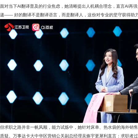
面对当下AI翻译普及的行业焦虑，她清晰提出人机耦合理念，直言AI再
递—— 好的翻译不是翻译语言，而是翻译人，这份对专业的坚守获得助
但求职之路并非一帆风顺，能力试炼中，她针对床单、热水袋的海外销售
质疑。万事达卡大中华区营销公关副总经理吴焕宇更犀利直言：求职者过