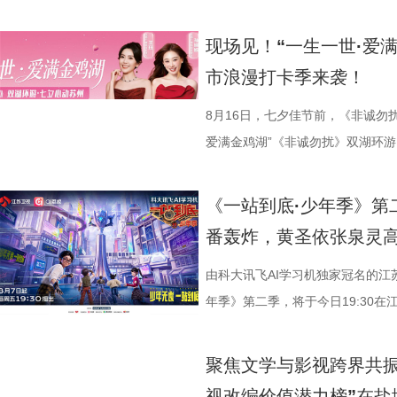
幸福剧场播出。 作为国家广
材文艺创作资助项目、 江苏省广
现场见！“一生一世·爱
历史敬意与文化匠心。该剧由江苏
市浪漫打卡季来袭！
份有限公司、中共南通市委宣传部
衔主演（按姓氏笔画排序），打破
8月16日，七夕佳节前，《非诚勿
的人生历程，引领观众在百年时光对
爱满金鸡湖”《非诚勿扰》双湖环游
“兼济天下苍生”的民本意识、
活动紧密围绕园区“一生一世·爱满金
正剧框架 讲述一位“状元”的
《非诚勿扰》节目组联合苏州工业
《一站到底·少年季》第
沧浪。 1894年，41岁的
官方微博、抖音、视频号及ai荔枝
番轰炸，黄圣依张泉灵
后就要挨打的现实，他毅然放弃功
珏、孙嬿婉将携手《非诚勿扰》人
业、兴教育、兴城市推动南通成为“
组成“打卡团”阵容，带领多组情侣
由科大讯飞AI学习机独家冠名的江
的发展进程。 爱国、救国、
觅缘之旅。 图片8.png 苏州是
年季》第二季，将于今日19:30在
生》特别选取张謇得中状元的同年
语，一面是工业园区的摩登璀璨。本
位优秀少年集结登场，开启一场兼
剧张强表示：“当国家和民族面临
依托金鸡湖与独墅湖双湖水域联动
量。首期赛场就将迎来二选一残酷
聚焦文学与影视跨界共振
个过程中成为了时代精神标识。
心动美好的浪漫之旅。打卡动线贯
有一支队伍能够晋级进入下一赛程
视改编价值潜力榜”在盐