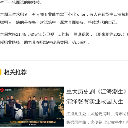
生下一轮面试的橄榄枝。
本期三位求职者，有人凭专业能力拿下心仪 offer，有人在转型中认清
聪明人，缺的是在每一次试炼中，愿意直面短板、持续迭代的自己。
本周六晚21:45，锁定江苏卫视、ai荔枝、腾讯视频，《职来职往202
晰职业路径，助力其在职场中破局突围、稳步前行。
相关推荐
重大历史剧《江海潮生》
演绎张謇实业救国人生
江海潮生处，风起云涌时。清末民
民强国的路，这便是《江海潮生》的故