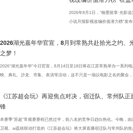
中国早期企业家兴办实业、产业救
02、独墅湖月亮湾码头、飞翔雕塑
而出？答案今晚揭晓！ PBL
情怀、富民理想和社会责任，凝练为
融天幕、月光码头九大地标，让参
较于第一季，本季赛制紧扣新课标
2026年8月1日，“翰墨留章·光影
神，力求为新时代企业家精神培
浪漫故事。 图片9.png 打卡之
PBL项目挑战模式，模拟真实学
小说月报影视改编价值潜力榜”发
《江海潮生》这个剧名，既代表江
地居民及外籍人士、港澳台同胞提
行知行合一、学以致用的教育内核
活动由中国世界电影学会、江苏省
张謇立足中华文化、拥抱时代
02两座旅游驿站，在“婚拍友好驿
加持、学科专家权威解读，以科学
化广电和旅游局、盐城经济技术开
2026湖光嘉年华官宣，8月到常熟共赴拾光之约、
大变局下，张謇的人生贯穿了甲午
宾还会前往独墅湖月亮湾码头，体
子告别被动学习，培养自主学习、
公司、中子星（陕西）影业有限公
之梦！
点，其个人命运与国家命运紧密相
翔雕塑，嘉宾们将登上128米亚洲
力。 节目通过抢位赛、团队轮
达文化传媒公司联合主办，盐城师
2026“湖光嘉年华”今日官宣，8月14日至18日将在江苏常熟举办一系列
架，以“实业报国”为主轴，围绕张
鸡湖全景，随后前往苏州当代美术
方位检验少年们的综合素养。首轮
活动当天，众多知名编剧、导演、
映、典礼、沙龙、市集、表演等活动，这不只是一场以电影之名的聚会，
以充满张力的情节脉络再现丰满立
动。夜幕降临，活动转场至圆融天幕
年凭借扎实数理基础与超快临场反
人齐聚一堂，共同见证文学与影视
由此开启的一场夏日约会。湖光嘉年华以“拾光之约 光影之梦”为主题，
担当精神，能与当代青年在职
天幕上滚动播出。最后，所有人登船
定基础。紧接着的团队轮答赛考点
了一场关于IP价值转化与产业生态
「观看」「典礼」「理解」「生活」「参与」五大主题活动单元，邀请每
集结顶尖创作力量，白玉兰、
节，参与者将获颁“觅缘通关证书”。 
料，掌握幻方、数独、杨辉三角、
作，点亮IP改编新航向 作为本次
《江苏超会玩》再迎焦点对决，宿迁队、常州队正
爱电影、爱生活的人，在常熟的湖光山色中，共同完成一次关于观看、感
稀缺性，创作的高品质，进一
扰》官方微博、抖音、视频号及a
综合常识等多元内容，极致考验全
视改编价值潜力榜”的发布备受瞩
锋
连接的集体体验。 同步发布的主视觉海报与主题活动单元海报，以常熟
海潮生》汇聚了一众优秀主创。总
共同展示各打卡点特色风景。8月1
可直接解锁终极项目挑战专属资
《小说月报》《小说月报·大字版
步路线“雄鹰线”为灵感、以“雕刻现在 飞向未来”为寓意，绚烂的湖面与斑
本赛季“苏超”常规赛赛程已然过半，前八名的竞争日趋白热化。今晚，由
之一，总导演王伟民执导过《孤舟
与心动的城市漫游，一次《非诚勿
阵作为终极试炼的PBL项目挑战
名文学期刊2024年第9期至2025
线路相映成趣，将为观众打开一条光影与现实交织的道路，解锁影像艺术
卫视、ai荔枝联动打造的《江苏超会玩》将大屏直播宿迁队与常州队的焦
陈敏正担任造型指导、《天下长河
片11.png
的知识全部投入实操应用，在任务
影视改编潜力的佳作，旨在为影视