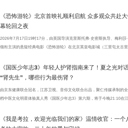
市生活相融共生的别样魅力。 银幕内做电影美梦，银幕外致敬造梦的人 2
决，小屏同步直播南通队VS扬州队的比赛。主持人李响、解说员洪超将
的纪兆龙担任美术指导，还邀请了
巧、高阶速算、幻方构造原理，搭
接的桥梁。 第二届“中子星·小说
湖光嘉年华下属的「观看」单元，将精选中外经典电影，为观众献上兼具
袂为大家带来比赛的精彩解读。目前，在积分榜上，宿迁队与常州队同积
慎欣担任本剧顾问。 在演员阵
典古诗词，实现数理逻辑与传统文
复评阶段共有18篇作品入围，涵
《恐怖游轮》北京首映礼顺利启航 众多观众共赴大
性与商业性的展映片单。不仅如此，展映还将因地制宜打造多元化放映场
分，宿迁队凭借净胜球优势排名第三。这场比赛的胜负走向，将直接决定
天团”。白玉兰奖、飞天奖双奖得
维、统筹能力、抗压能力与团队
团的深入研讨与审慎评议，最终9
幕轮回之夜
深度融合常熟的自然肌理与人文底蕴，在常熟的湖光山色里搭建户外银幕
球队的排名位次。 大胜无锡士气高涨，宿迁主场静候强敌 “苏超”上一个
其擅长诠释兼具风骨与情怀的形象
宇轩、陈铭意两位专业领队分别带
终评的9篇作品分别为： 活动现
观众在不同的自然与文化场域中，获得前所未有的沉浸式光影体验。本次
日，最精彩的对决当属宿迁队客场挑战无锡队。最终，宿迁队反客为主，
2026年7月17日19时17分，由英国导演克里斯托弗·史密斯执导、梅利莎
果敢与家国赤诚，何冰大量阅读资
路正面交锋，谁将更胜一筹、成
动总策划及推介人、著名编剧、导
影片，都将通过公益放映形式开放预约，借此让电影回归大众。 「典礼
高驰的梅开二度，以4:2战胜无锡队，终结对手不败金身。这场胜利，让
领衔主演的悬疑经典电影《恐怖游轮》在北京英皇电影城（三里屯太古里
角色，以形神兼备的演绎，将乱
理性剖析战局，“班主任”黄圣依
介。他结合市场前景与创作经验，
将举办“拾光之约荣誉典礼”，邀请幕前幕后电影人，星光汇聚点亮常熟。
全队上下士气高涨。进球功臣高驰表示，这场比赛队友们的发挥都十分出
举办“一起登船坠入循环”主题首映礼。300名影迷齐聚一堂，共同见证了
一众实力派演员，共同塑造着一
她将从成长角度解读少年的赛场表
及影视化潜力，为后续的IP孵化
以“回望十年光影、致敬同行伙伴、开启全新未来”为主线，在表彰“拾光影
在他看来，无锡队是综合实力很强的队伍，自己和队友只能全程依靠高强
被全球影迷奉为“无限循环题材鼻祖”的影片首次登陆内地大银幕。 17年
中，杨立新饰演的通州巨商沈敬夫
刻启发。在激烈的赛场比拼中，张
引。 第二届“中子星·小说月报影
《国医少年志3》年轻人护肾指南来了！夏之光对
及“拾光伙伴”的同时，回望中国电影的发展脉络与人物足迹，共启中国电
动和顽强拼抢创造进攻机会。“这份来之不易的胜利，离不开每一名队友
登内地大银幕 百万人认证必看神作 自2009年问世以来，《恐怖游轮》
银子，但股金一分没要，他毕生都相
由衷感慨道“年轻人为什么不怕错，
文学与影视跨界探索的深度回望，
“肾先生”，哪些行为最伤肾？
一个黄金时代的篇章。 每一次思想的碰撞，都将抵达梦的更深处 作为湖
力付出。”高驰表示。 目前，在积分榜上，宿迁队与常州队、苏州队同积1
精妙绝伦的叙事结构、层层递进的悬疑反转以及令人细思极恐的结局，成
演的当铺老板蒋孟生，出于从小同
拨之下，少年们会迎来哪些成长
耕优质文本，期待更多好故事从这
年华的精神角落，「理解」单元将为观众呈现对谈系列活动。「沙龙」将
分，凭借净胜球优势暂列第三位，与排名第二的无锡队也只有2分的差距
数观众心中的烧脑神作。豆瓣评分长年保持在8.5，累计超过百万人打分
由京东健康联合冠名，江苏卫视、音你文化联合出品，聚仁传媒承制的全
是押上自己的家产……与其说《江
友，黄圣依再度回归，以细腻敏锐
注入不竭动力。 产业共振：199
形交流、开放互动与轻社交形式，为不同电影爱好者提供一个全方位交流
本轮无锡队轮空的情况下，宿迁队若能全取三分，将让自己的排名更进一
列豆瓣电影TOP250第191位。从论坛时代到短视频时代，从影迷圈层到
档中医文化明星体验真人秀《国医少年志3》第六期，将于今晚21:10在
是一群人的故事。在风云激荡的变局
们的暖心后盾。赛场之上，她总能
的另一大亮点是1992造梦局的正
的平台。「大师班」则将邀请顶级电影创作者亲临现场，以大师公开课形
对此，宿迁队主教练张玉宁却显得十分谦逊，在采访中直言“宿迁是弱队”
观众，这部作品始终保持着惊人的讨论热度——关于结局的解读、循环逻
视、ai荔枝播出。本期，国医少年团不仅将破解“中风谜案”，还将解锁望
四个字，自带澎湃如潮的力量
绪，在开场前她特别提到华璟甜，
体，1992造梦局依托丰富多元的
打造专业电影课堂。「工作坊」将以沉浸式实践工作坊的形式，拓宽创作
对任何一个对手都要立足于拼。本赛季开始前，张玉宁曾喊出“进入前八”
推演以及隐藏细节的分析至今仍层出不穷。 影片讲述了单亲母亲杰丝（
健康、护肾课堂、健康求真等精彩内容。哪些健康误区值得警惕？又有哪
人的对话。8月12日起，每晚19:
份勇气特别可嘉。“我这个‘班主任
化”的全产业链影视生态。街区不
《我是考拉，欢迎光临我们的家》温情收官：一个
界，打造专属艺术工坊。这不仅是一场观影盛会，更是一次思想与创造的
号，当时外界普遍认为宿迁队完成该目标存在不小难度。但随着它接连战
·乔治饰）与一群朋友乘游艇出海游玩，途中遭遇风暴，众人被迫弃船，
单实用的养生妙招值得收藏？答案即将揭晓！ 病发现场抽丝剥茧，国医
跨越时代的精神力量！
出了她对少年们始终如一的守护
后期制作中心、服装道具库、艺人