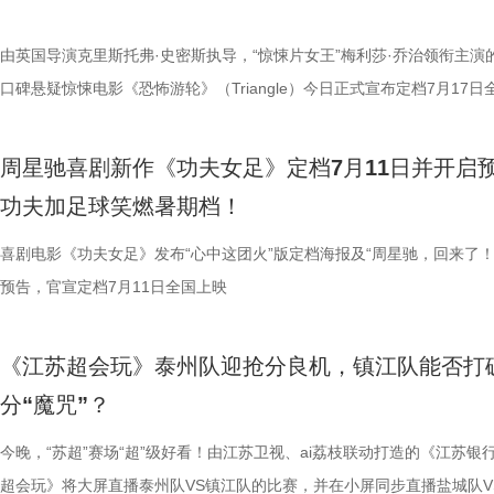
反转惊到，时隔多年坐在大银幕重看，完全是两种感受。它厉害的不是单
园区，升华为跨越国界、守护同一物种的共同初心。从考拉母子、奶爸奶
核武器，散发着一股来势汹汹的气势，似乎随时准备迎战！明亮海报呈现
奇招的碰撞。今日发布的“来吧！出招！”版预告中，“至尊无敌杯”赛事启
1、睡眠难题引共鸣，夏之光摸脉“开挂” “好烦又睁眼到夜半”，节目一开
烧脑反转，而是一整套严丝合缝的循环叙事，越品越压抑。”一位影迷在
考拉、中澳保育同行三重情感线，让观众看见：爱不分物种，牵挂不分距
氛围，搭配热血功夫元素，展现出周星驰作品里特有的荒诞而欢乐的喜剧
队员们开局就闯入大型高手内卷现场。参赛各队绝活花样百出：梨花队凭
宇宙用一首改编曲《若是睡眠还没来》唱出失眠人的真实心声。陈妍希、
由英国导演克里斯托弗·史密斯执导，“惊悚片女王”梅利莎·乔治领衔主演
分享道。还有观众感叹：“在电脑上看过无数遍，但坐在电影院里，那些
图片10 (1).jpg 图片9.jpg 以纪实为载体，藏在温柔画面里的硬核自然科普
围。这场各路奇人爆笑集结的奇幻赛事，必将为观众奉上一段兼具极致笑
美瞳大法把控全场，珊瑚队巨人射门输出攻击力拉满......各路对手招式天
尘纷纷认领睡眠困扰，李雅娟一句“我睡眠超过八小时才能睡够”，更让全
口碑悬疑惊悚电影《恐怖游轮》（Triangle）今日正式宣布定档7月17日
的画面完全变了一个模样。” 越挣扎越循环 暑期档最“冷”选择 正如定档
愈之外，节目始终坚守专业科普底色，把冷门考拉知识点转化为老少皆宜
燃爽功夫对决的高能体验。 周星驰脑洞全开，解锁功夫女
空，难题一波接着一波袭来，一场欢乐“大乱斗”就此展开。面对愈战愈强
慕不已。睡不着、睡不醒、半夜醒来难再入睡，原来不少人都有自己的睡
上映，并同步释出定档海报及定档预告。《恐怖游轮》自2009年问世以
所写——“越挣扎，越循环”，当命运开始重复，每一次试图逃离的努力，
懂内容，成为无数家长首选亲子自然教育素材。镜头向观众呈现长隆二十
大看点 纵观整部影片，其所展现出的多重艺术维度与情感
手和层出不穷的圈套，这支内忧外患的“奇兵”能否在赛前重塑信任、突破
题。 本期节目，北京中医药大学中医学院党委书记，曾任北京中医药大
借精妙绝伦的叙事结构、层层递进的悬疑反转以及令人细思极恐的结局，
周星驰喜剧新作《功夫女足》定档7月11日并开启
能成为下一次循环的起点。不少首批观众在观影后纷纷表示“后劲远超普
育硬核体系，早在考拉落地十年前便布局四大桉树基地，培育16种、三
核，无疑构成了吸引观众的核心亮点。第一大看点便在于不可替代的周星
肋？预告悬念感十足，令人对正片走向倍感好奇。 同步释出的“坐等开场
学院院长的李峰师父从摸脉切入，开启一堂轻松又实用的睡眠课堂。夏之
无数观众心中的烧脑神作。影片豆瓣评分高达8.5，累计超过百万人打分
功夫加足球笑燃暑期档！
悚片”“值得反复细品”。有观众评价道：“看似是时空悬疑，实则是无法和
株桉树，每日供应上千斤新鲜枝叶，根据粪便状态精准调整树种；恒温恒
怀。作为无数影迷心中的喜剧标志，周星驰再度执导并编剧，本身就赋予
报则以强烈的反差感抓人眼球。大家姿态惬意潇洒，浑身散发一股漫不经
场给成员们摸脉判断状态，不仅说得头头是道，还获得师父肯定。随后，
无数影迷奉为“人生必看的悬疑电影之一”。 【7.1M】《恐怖游轮》定档
自我惩罚。大银幕放大宿命的无力，看完后劲绵长，不愧是循环悬疑天花
属居所、定期火焰消毒树架、夏令时户外放风机制，全方位还原考拉舒适
片独特的号召力。相信此次新作不仅能够唤醒观众内心深处的观影记忆，
悠闲。看似是一群闲散自在的小人物，却个个眼神坚定，霸气侧漏，反差
少年团展开睡眠知识问答，从几点睡最合适、睡多久更健康，到半夜醒来
副本.jpg 无限循环鼻祖首登内地大银幕 作为影迷心中的“循环电影天花板
喜剧电影《功夫女足》发布“心中这团火”版定档海报及“周星驰，回来了！
板。” 还有影迷指出，在观众已经看了大量类似叙事结构的作品后，《恐
环境 繁育科普更是干货满满，考拉仅 33-35 天短暂孕期，新生儿仅有花
一次对经典喜剧基因的深情回望，让人在银幕前得以重温那份久违的“星”
现得淋漓尽致。这群惹不起的市井奇人，上场将会掀起怎样的热血风浪呢
办，美食奖励不断加码。面对这些困扰打工人的睡眠问题，师父又会带来
次《恐怖游轮》首次登陆中国内地大银幕，对于无数曾经在电脑屏幕前反
预告，官宣定档7月11日全国上映
轮》的口碑仍旧坚挺，逻辑也仍经得起推敲，甚至可以开辟出新的解读方
大小，需在育儿袋发育半年；幼崽必须食用母考拉特殊分泌物才能消化带
剧感动。 在情怀的依托下，影片标志性的戏剧张力同样引
这份悬念，唯有走进影院方能揭晓。 周星驰脑洞全开，功夫女足奇招尽现
助眠小妙招？ 2、痛经不要硬扛！国医少年团解锁女性经期健康课 走进“
究剧情细节、绘制时间线、分析循环逻辑的观众而言，不仅是一次重温经
早已成为经得住时间考验的作品。“十多年之后依然新奇的无限嵌套循环
树叶；野外考拉单胎进化逻辑、野外栖息地危机、迁地保护野外复壮长远
胜。第二大看点则聚焦于原汁原味的无厘头喜剧风格。从目前释出的物料
星驰导演的电影素以天马行空、充满脑洞著称，他总能在看似荒诞的设定
走廊”，“钝刀割肉”“疼到眼前一黑”等真实描述，让夏之光、高卿尘震惊不
机会，还是一场迟到了17年的大银幕之约。 从论坛时代到短视频时代，
《江苏超会玩》泰州队迎抢分良机，镇江队能否打
构，经典真的永远不过时。” 上映前夕，影片超前点映已在全国率先开启
等专业知识，都通过日常饲养场景自然输出。孩子看得津津有味，家长也
看，电影依然保留着那种荒诞中透着温情的幽默底色。密集的喜剧笑料与
建出自洽而动人的世界观，将日常细节转化为极具戏剧张力的笑料，同时
李雅娟分享自己的痛经经历，陈妍希也提醒大家多理解女性经期状态。痛
迷圈层到大众观众，这部作品始终保持着惊人的讨论热度。关于结局的解
分“魔咒”？
批观众纷纷在社交平台分享观后感：“大银幕太震撼了”“细节多到头皮发麻”
完整野生动物保育知识，真正实现看纪录片的同时完成自然启蒙。 图片11.
路的台词设计层出不穷，力求让观众在捧腹大笑之余，也能感受到周氏喜
对人物成长与团队精神的深刻观照。想必《功夫女足》也延续了这一创作
的“忍忍就好”吗？ 杭州市中医院中医妇科主任医师马景师父通过黑巧克
循环逻辑的推演以及隐藏细节的分析至今仍层出不穷。如今，这部曾陪伴
完立刻想二刷”。这些评价也印证了一个事实——《恐怖游轮》不仅属于
图片12 (1).jpg 一场双向奔赴的陪伴，节目完结但故事未完待续 上线至
生活细节的独特解构。 与幽默风格相辅相成的，是表现形
因，他将功夫足球的舞台拓展至全球性赛事，风格迥异的多国队伍轮番登
红汤、暖宝宝等日常话题，带领国医少年团破解痛经护理误区。高卿尘凭
影迷深夜研究剧情的经典之作终于首次登陆内地影院。相比电脑与手机屏
今晚，“苏超”赛场“超”级好看！由江苏卫视、ai荔枝联动打造的《江苏银
十七年，它同样属于今天。豆瓣8.5分、超百万人评分的成绩，让它成为
数粉丝自发蹲守更新、记录每只考拉生日，把考拉当成生活里温柔精神寄
的大胆突破。第三大看点则是功夫与现代女足跨界碰撞的脑洞设定。影片
各种稀奇古怪的招数与功夫绝技混搭碰撞。如此多样的元素，在周星驰手
活经验答对师父问题，被夸“适合学妇科”，意外找到新赛道。除了常见的
大银幕所带来的沉浸体验将进一步放大影片的悬疑氛围与情绪张力。每一
超会玩》将大屏直播泰州队VS镇江队的比赛，并在小屏同步直播盐城队V