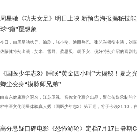
化为透卡和斧头透扇，观众可在任何地方透过透卡回到“埃俄罗斯号”的洗
识肾脏健康。 随后，刘兰英师父现场教授补肾穴位、健肾小动作和日常
一次离开妈妈，独自和哥哥姐姐相处时慌张又懵懂的模样。无数观众被这
足》发布“众神经归位”喜剧特辑和“今日开赛”版海报，并于今日正式上映
地的揭牌，盐城在影视人才培育方
里，仿佛也在呼吁观众都进入影院完整感受这部影片的精妙。表面上显示
法。陈妍希挑战养生饮品，喝出“痛苦面具”；夏之光示范补肾手法时“下手
加修饰的可爱治愈，在快节奏生活里，从考拉慢节奏日常中寻得片刻喘息
影官宣至今，收获了大量网友的关注。影片讲述了“至尊无敌杯”开赛在即
学、影视、文旅等多方资源，将有
周星驰《功夫女足》明日上映 新预告海报揭秘技能
神秘人的徽章，撕开后竟显露女主角杰丝的面容，观众们也收获了惊喜体
不留情，高卿尘体验后直呼“一下子就通了”，护肾课堂笑点不断。还有哪
幕里满是“看完瞬间抚平内耗”“考拉过上了我想过的生活”的走心留言。 图
众顶尖球队即将展开一场前所未有的巅峰对决！而此时的功夫女足队员们
有全国影响力的影视文化高地和文
球“癫”覆想象
似乎和刚进入第一轮循环的杰丝一起揭露了神秘人的身份。此外，现场还
单实用的养肾方法，等待国医少年团现场解锁？ 求真挑战欢乐升级，护
5.jpg 图片6 (1).jpg 藏在桉树叶下的深情，读懂万物共通的温柔 如果说
直接拿了地狱难度剧本？！对手各个身怀绝技，外界也在层层施压，赛场
集章活动，影迷们踊跃参与，将这份独特的“登船凭证”珍藏带回家。 大
边玩边学 护肾求真挑战正式开启，刘兰英师父围绕护肾食材、养肾动作
节目出圈密码，贯穿全季的亲情羁绊、双向守护，则是戳中千万女性家庭
一环套一环……她们能否靠功夫在绿茵场上逆风翻盘？影片今日公映，并
今日，由周星驰执导、编剧，张小斐、迪丽热巴、张艺兴领衔主演，刘嘉
浸观影 首批观众口碑出炉 19时17分，随着影厅灯光渐暗，这场等待了1
搭配等内容，为大家分享实用健康知识。挑战过程中，夏之光化身高卿尘
的情感内核。观众们被片中细腻情感深度共情，尤其是洋葱头断奶独立的
启为期五天的全国路演，主创团队将悉数现身映后见面会，与首批观众进
佐藤健特别出演，艾米、雪野、蔡思贝、胡予安、倪好特别介绍的喜剧电
“登船”仪式正式开启。200余名观众在大银幕上沉浸式体验了这场无处可
“场外热线”，隔空支招默契十足，现场火花不断。最后，陈妍希、高卿尘
段，成为全片情绪高光。考拉妈妈Hana整日背着幼崽，即便负重疲惫，
度交流，倾听最新鲜、最真实的观影反馈。 周星驰片场高
《功夫女足》发布“来吧！出招！”版预告及“坐等开场”版海报，并将于明
轮回噩梦。漆黑封闭的影厅完美贴合了游轮孤立无援的压抑氛围，环绕音
验了针灸调理，在轻松欢乐的氛围中收获更多养生知识。 从破解中风谜
分开后仍隔着围栏不停呼唤、四处寻觅的模样，完美复刻人间父母“想放
戏，脑洞大开点燃爆笑赛事 在今日发布的“众神经归位”喜
式上映。随着“至尊无敌杯”赛事进入倒计时，来自世界各地的顶尖球队高
《国医少年志3》睡眠“黄金四小时”大揭秘！夏之
海风、空荡走廊的脚步声、细碎琴音尽数放大。海面风暴来袭时的压迫感
观耳识健康，再到“肾先生”国医讲堂和护肾求真挑战，国医少年团还将解
舍不得”的矛盾心绪。还有20年前远渡重洋的老祖宗淘淘，克服物种繁育
辑中，周星驰导演那原汁原味的无厘头幽默再度席卷片场。演员们在拍摄
结，一场融合功夫奇招与绿茵较量的爆笑视听盛宴即将拉开帷幕。影片讲
卿尘变身“摸脉师兄弟”
轮内部空旷幽深的窒息氛围，在大银幕与环绕声的加持下被极致放大。 “
些容易被忽视的身体提醒？锁定今晚21:10江苏卫视、ai荔枝播出的《国
限，诞下全球唯一海外存活考拉双胞胎，保育员青姐二十余年与它“相爱
情投入，在一次次的尝试中挖掘自身更多可能。周星驰导演也亲自下场示
“至尊无敌杯”开赛在即，一众顶尖球队即将展开一场前所未有的巅峰对决
影院观看《恐怖游轮》的体验，确实要比以前在电脑上看强多了，无论视
年志3》，更多关于护肾与健康生活的答案，等你一起揭晓！
杀”，从初见胆怯到晚年细心照料，一整本泛黄饲养日记写满人与动物的
用标志性的无厘头表演为演员打开思路，从节奏把控到表情拿捏，逐一拆
此时的女足队员们开局直接拿了地狱难度剧本？！对手各个身怀绝技，外
由京东健康联合冠名，江苏卫视、音你文化联合出品，聚仁传媒承制的全
果还是相应的沉浸感，都令我感慨‘这票补得值’。”有影迷在映后感叹道。
羁绊。 图片7.jpg 图片8 (1).jpg 除了园内朝夕相伴，纪录片还跨越山海
反复调整，帮助全组迅速进入“星”式喜剧状态，将其独特的喜剧风格融入
在层层施压，赛场诡计一环套一环……她们能否靠功夫在绿茵场上逆风翻
档中医文化明星体验真人秀《国医少年志3》第五期，将于今晚21:10，
观众表示：“全程没有突兀的jump scare，却让每一寸寂静都透着未知的
洲溯源。20 年前护送考拉来华的保育专家、澳洲本土考拉保育员再度重
个镜头。三位主演亦坦言，星爷的无厘头喜剧风格极具感染力，这场大师
我们拭目以待！ “坐等开场”版海报.jpg 技能足球各显神通，绿茵对决爆
卫视、ai荔枝播出。本期，国医少年团将从睡眠难题、痛经科普到三高调
意。全场影迷屏息观影、情绪同频，这种集体沉浸式的紧绷感，让影片的
两地守护者回望当年并肩种树、改造家园的岁月。澳洲野外栖息地退化、
导与演员突破自我的碰撞，令人对影片期待值拉满。 同步
电影《功夫女足》脑洞大开，将功夫与足球融合成一个颠覆想象、高能爆
解锁一堂贴近打工人、女性群体和年轻人日常生活的健康课。睡不着、痛
高分悬疑口碑电影《恐怖游轮》定档7月17日暑期
氛围格外真实。” 影片结束后，不少观众仍在影厅内驻足讨论。“第一次
考拉濒危的现实镜头，搭配长隆迁地保护的二十年实践，让这份情感跳出
的“今日开赛”版海报中，功夫女队全员集结，飒爽英姿气场全开，个个拿
全新世界。在这里，比赛不再是常规的体力与战术较量，而是各个队伍绝
忍、吃得咸、糖分高，这些看似普通的小问题，背后究竟藏着哪些身体信