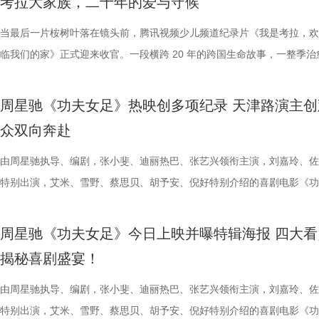
考拉大家族，二十年的爱与守候
撞。 「参与」单元则将通过「光影极客限时创作赛」，面向全国遴选优质
京队、苏州队、无锡队等传统强队，这支昔日并不被看好的球队一路高歌
一艘名为“埃俄罗斯”号的神秘游轮。这艘游轮早在1930年便已失踪，船
破解“中风谜案” “病发现场探案”再度开启，国医少年团化身“健康侦探”，
轮答的默契博弈，再到项目实战的
站拍遍”的影视拍摄服务目标。 1
视频创作者，开展限时20小时的创作竞赛主题沙龙与作品展映，让更多
进，正不断上演“霸王归来”的“好戏”。此番坐拥主场之利，宿迁队能乘胜
一人。随处可见的血迹、神秘的指示、接踵而至的凶杀事件，将杰丝拖入
活环境、身体表现等线索中抽丝剥茧，还原病发真相。看似平常的生活习
当最后一片桉树叶落在镜头前，腾讯视频少儿频道纪录片《我是考拉，欢
究竟哪一队能冲破关卡、率先晋级？今
业布局上迈出了坚实一步。潜力榜
“造梦”的乐趣。 梦的乐园不止光影，编织更多现实的乐趣 在电影之外，
击、连奏凯歌吗？ 常州摇身一变成“常威”，全力冲击四连胜 和宿迁队一
无法逃脱的恐怖轮回——她必须反复经历同一段噩梦，而每一次循环都隐
后，却暗藏健康危机，四人一路推理、层层分析，最终能否锁定真正病因
临我们的家》正式迎来收官。一段横跨 20 年的跨国生命故事，一整季治
视频《一站到底·少年季》第二季
质文学IP在盐城落地转化，实现“内
年华还以“电影+”为核心设立「生活」单元，多种玩法营造兼具电影氛围
赛季常州队也给球迷们带来了足够多的惊喜。他们不仅在揭幕战中3:0完
更深的真相。 如今，这部曾陪伴无数影迷深夜研究剧情的经典之作终于
案结束后，李峰师父结合案例揭秘中风预警信号，陈妍希听得频频“对号
暖的朝夕陪伴，缓缓落下温柔帷幕。节目上线以来，无数家庭被镜头里软
逐，看强者如何高光登场、强势突
业资源，不仅为街区注入了持续的
活烟火气的沉浸式体验。「特色市集」结合电影元素，打造一场融合艺术
届亚军南通队，而且最近三场比赛接连战胜镇江队、盐城队、连云港队，
陆内地影院。相比电脑与手机屏幕，大银幕所带来的沉浸体验将进一步放
座”，一句“我有时候也会”瞬间把夏之光吓得连喊“快去医院”。随后，师父
爱的考拉、动人的保育故事与专业详实的自然科普深深打动，留下许多触
配套体系。 多方联动：共筑影视生
周星驰《功夫女足》热映创多项纪录 天津路演主创
与生活美学的文化奇遇。「演出快闪」将带来充满夏日活力的舞蹈表演，
三连胜的同时，稳居积分榜第四位，从“常宝”摇身一变成为“常威”。 不过
片的悬疑氛围与情绪张力——每一次重复出现的场景、每一个细微的伏笔
传授预防口诀和推经点穴降压操，夏之光秒变“带练老师”，一本正经带着
心的观看回忆。 图片1 (1).jpg 图片2 (1).jpg 一整季萌趣治愈，解锁考拉
秀文学作品的展示平台，更是多方
众双向奔赴
律互动中点燃欢乐氛围。「全城多巴胺激活计划」则将贯穿全城开展打卡
下来常州队将迎来“魔鬼”赛程，除了宿迁队之外，将陆续迎战泰州队、徐
一次命运轮回的开启，都将在影院里获得前所未有的震撼呈现。 沉浸式
边学边练，陈妍希却忍不住笑称：“动作越标准越好笑！” 观耳辨健康，
松弛日常 整部纪录片没有戏剧化冲突，只用纯粹纪实镜头捕捉考拉家族
场，江苏世纪新城集团、中子星影
动，让光影之美成为点亮常熟的景色。 湖光嘉年华由中国电影产业集团
队、无锡队和苏州队，稍有不慎排名或将出现大变化。对此，主教练郑小
验 限定周边引爆收藏热情 首映礼当晚，英皇电影城大堂被精心还原为一
年团开启“肾气大测评” 新师父刘兰英登场，一场趣味十足的“观耳识健康”
生活，把独一份的“软萌治愈”送到观众眼前。我们认识了一整个性格鲜活
由周星驰执导、编剧，张小斐、迪丽热巴、张艺兴领衔主演，刘嘉玲、佐
议，此举标志着三方将在剧本开发
限公司、常熟市人民政府主办，中影江南（苏州）电影产业有限公司、中
终保持着很清醒的认识。“今年各个对手都很强，没有弱队，我们每一场
雾海面”——血色海面上的巨轮正驶向未知真相，仿佛将“埃俄罗斯”号的
率先开启。夏之光意外获评“夯中之夯”，陈妍希、李雅娟、高卿尘也纷纷
拉明星天团：自带贵公子气质、一见到桉树叶就丢掉偶像包袱的园草小叶
特别出演，艾米、雪野、蔡思贝、胡予安、倪好特别介绍的喜剧电影《功
构建可持续发展的影视产业生态。
意（北京）电影有限公司、中影（文创）北京电影有限公司、中共常熟市
都赢得很艰难。7月、8月的四场球，对手的积分都比较靠前，我们还是
围从银幕延伸至现实。8位coser化身电影中的核心角色，2位露脸版“杰丝
专属“健康测评”，现场笑料不断。 除了耳朵，身体还有哪些细节藏着健
眼里只有干饭、冲锋像小坦克的食神小九； 一天睡足二十小时、随处皆
足》爆笑热映中。
丰富了活动内涵。都市剧《余音》
传部、常熟高新技术产业开发区、常熟文旅发展集团有限公司承办。 8月
心态，一场场打、一场场做准备。”郑小田说道。 那么，究竟是宿迁队继
位蒙面版“杰丝”穿梭于人群之间，让现场观众仿佛置身于循环之中。 现
号？刘兰英师父带领国医少年团通过耳朵、指甲等细节了解身体状态，并
席睡眠官笑哥； 当年四处示爱、如今佛系养老的Happy； 曾经霸气护树
要取景地，通过影像语言展现盐城
周星驰《功夫女足》今日上映并曝特辑海报 四大看
至18日，以拾光为名，赴光影之梦。湖光嘉年华，让我们与电影同行。
卫“项羽故里”的荣光，还是常州队迎来创纪录的四连胜？今晚19:30，锁
影迷准备了极为丰富的限定周边。精美工艺海报上，杰丝手持染血利斧站
传授养耳、护肾的实用小妙招。高卿尘现场上演“手搓吴彦祖”名场面，轻
动给后辈让道的Edison； 16 岁优雅美人Alice，专属树叶糊配奶粉的老
了“剧有料”分享活动，邀请陈宇、
揭秘喜剧盛宴！
卫视、ai荔枝《江苏超会玩》，悬念即将揭晓，让我们一起为家乡球队加
邮轮甲板之上，脚下猩红海面如同镜像般倒映出另一个自己。看似平平无
趣的互动中，大家也对肾脏健康有了更多认识。 护肾课堂欢乐开讲，夏
日常； 还有黏着妈妈不肯独立的“妈宝”洋葱头。 图片3.jpg 图片4 (1).jpg
张楚、老藤等业内大咖，围绕“什么
彩！
游轮舷窗画面明信片，用手掌摁住再放开，竟在黑漆漆的舷窗中浮现另一
身“肾先生”代言人 什么习惯最伤肾？哪些护肾方式其实是误区？夏之光
戳中全网可爱画面至今历历在目：慢吞吞啃叶子时微醺的小脸、从树上笨
由周星驰执导、编剧，张小斐、迪丽热巴、张艺兴领衔主演，刘嘉玲、佐
达观众”的主题展开深入探讨，围
掌，似乎有人试图呼救。电影中经典的“Go to Theater（剧院等你）”镜
持人，与“肾先生”展开一场爆笑访谈，通过轻松有趣的情景演绎带大家重
落的笨拙身形、搬新家后被雌性邻居包围荷尔蒙爆棚的小叶子，还有洋葱
特别出演，艾米、雪野、蔡思贝、胡予安、倪好特别介绍的喜剧电影《功
花。 随着盐城师范学院青年影视