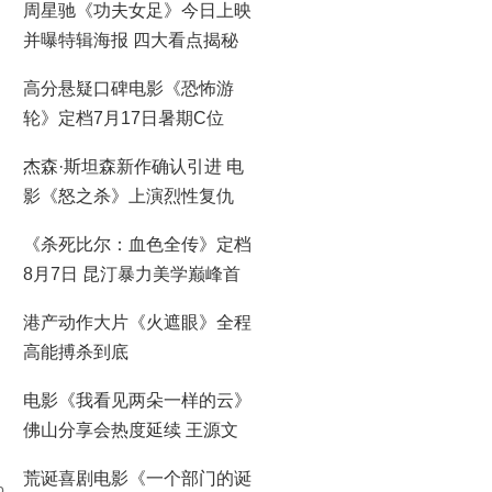
周星驰《功夫女足》今日上映
并曝特辑海报 四大看点揭秘
喜剧盛宴！
高分悬疑口碑电影《恐怖游
轮》定档7月17日暑期C位
杰森·斯坦森新作确认引进 电
影《怒之杀》上演烈性复仇
《杀死比尔：血色全传》定档
8月7日 昆汀暴力美学巅峰首
登大银幕
港产动作大片《火遮眼》全程
高能搏杀到底
电影《我看见两朵一样的云》
佛山分享会热度延续 王源文
淇分享拍摄时鲜活回忆
荒诞喜剧电影《一个部门的诞