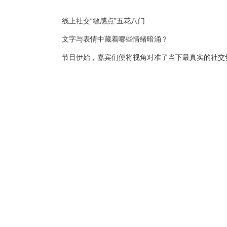
线上社交
“
敏感点
”
五花八门
文字与表情中藏着哪些情绪暗涌？
节目伊始，嘉宾们便将视角对准了当下最真实的社交
雷
”
游戏。班宇认为，如今的文字和表情包正在经历
一个微笑表情显得冷漠，发一个捂脸流泪则可能只是
默往往会让敏感者瞬间开启
“
内心小剧场
”
，甚至自我
当抖音精选创作者
@
这个月 坦诚分享自己曾因班宇
这种在社交中过度解读他人情绪、却又极度害怕伤害
究竟我们该如何关掉头脑中的灾难化警报？余华和苏