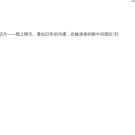
1
切片
——
线上聊天。看似日常的沟通，在敏感者的眼中却堪比
“
扫
严重的
“
通货膨胀
”
：两个
“
哈
”
字是敷衍，四个
“
哈
”
字才是真诚；发
表示
“
腼腆
”
。最致命的莫过于对方已读不回，这种悬而未置的沉
拉扯到
“
精力枯竭
”
。
未及时回信息而暗自神伤、反复纠结时，全场爆发出共鸣的笑声。
别人的状态，正是千万
“
高敏人群
”
的真实写照。
童又如何解读社交软件中五花八门的
emoji
背后含义呢？