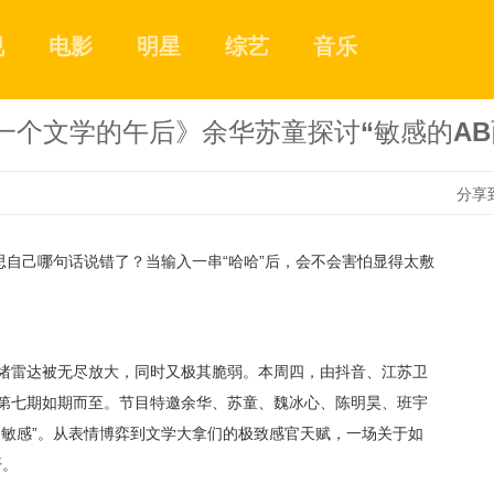
视
电影
明星
综艺
音乐
一个文学的午后》余华苏童探讨“敏感的AB
分享
思自己哪句话说错了？当输入一串
“
哈哈
”
后，会不会害怕显得太敷
1
2
绪雷达被无尽放大，同时又极其脆弱。本周四，由抖音、江苏卫
第七期如期而至。节目特邀余华、苏童、魏冰心、陈明昊、班宇
敏感”。
从表情博弈到文学大拿们的极致感官天赋，一场关于如
3
开。