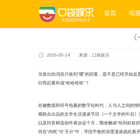
首页
电
《
2026-05-14 来源：口袋娱乐
当发出的消息只收到
“
嗯
”
的回复，是不是已经开始反
衍而赶紧补成
“
哈哈哈哈
”
？
在被数据和符号包裹的数字化时代，人与人之间的情
视联合出品的文学生活漫谈节目《一个文学的午后》
以及抖音精选创作者
@
这个月，围坐畅谈
“
恰到好处的
何在
“
内耗
”
与
“
天分
”
中，寻找平衡的深度漫谈就此展