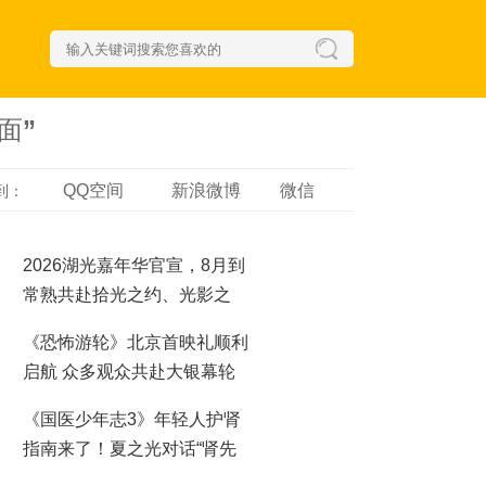
面”
QQ空间
新浪微博
微信
到：
2026湖光嘉年华官宣，8月到
常熟共赴拾光之约、光影之
梦！
《恐怖游轮》北京首映礼顺利
启航 众多观众共赴大银幕轮
回之夜
《国医少年志3》年轻人护肾
指南来了！夏之光对话“肾先
生”，哪些行为最伤肾？