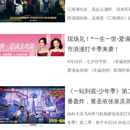
江海潮生处，风起云涌时。清末民
民强国的路，这便是《江海潮生》的故
幸福剧场播出。 作为国家广
材文艺创作资助项目、 江苏省广
现场见！“一生一世·爱
历史敬意与文化匠心。该剧由江苏
市浪漫打卡季来袭！
份有限公司、中共南通市委宣传部
衔主演（按姓氏笔画排序），打破
8月16日，七夕佳节前，《非诚勿
的人生历程，引领观众在百年时光对
爱满金鸡湖”《非诚勿扰》双湖环游
“兼济天下苍生”的民本意识、
活动紧密围绕园区“一生一世·爱满金
正剧框架 讲述一位“状元”的
《非诚勿扰》节目组联合苏州工业
《一站到底·少年季》第
沧浪。 1894年，41岁的
官方微博、抖音、视频号及ai荔枝
番轰炸，黄圣依张泉灵
后就要挨打的现实，他毅然放弃功
珏、孙嬿婉将携手《非诚勿扰》人
业、兴教育、兴城市推动南通成为“
组成“打卡团”阵容，带领多组情侣
由科大讯飞AI学习机独家冠名的江
的发展进程。 爱国、救国、
觅缘之旅。 图片8.png 苏州是
年季》第二季，将于今日19:30在