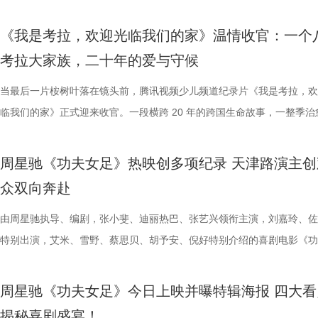
的平台。「大师班」则将邀请顶级电影创作者亲临现场，以大师公开课形
对此，宿迁队主教练张玉宁却显得十分谦逊，在采访中直言“宿迁是弱队”
观众，这部作品始终保持着惊人的讨论热度——关于结局的解读、循环逻
视、ai荔枝播出。本期，国医少年团不仅将破解“中风谜案”，还将解锁望
四个字，自带澎湃如潮的力量
绪，在开场前她特别提到华璟甜，
体，1992造梦局依托丰富多元的
打造专业电影课堂。「工作坊」将以沉浸式实践工作坊的形式，拓宽创作
对任何一个对手都要立足于拼。本赛季开始前，张玉宁曾喊出“进入前八”
推演以及隐藏细节的分析至今仍层出不穷。 影片讲述了单亲母亲杰丝（
健康、护肾课堂、健康求真等精彩内容。哪些健康误区值得警惕？又有哪
人的对话。8月12日起，每晚19:
份勇气特别可嘉。“我这个‘班主任
化”的全产业链影视生态。街区不
《我是考拉，欢迎光临我们的家》温情收官：一个
界，打造专属艺术工坊。这不仅是一场观影盛会，更是一次思想与创造的
号，当时外界普遍认为宿迁队完成该目标存在不小难度。但随着它接连战
·乔治饰）与一群朋友乘游艇出海游玩，途中遭遇风暴，众人被迫弃船，
单实用的养生妙招值得收藏？答案即将揭晓！ 病发现场抽丝剥茧，国医
跨越时代的精神力量！
出了她对少年们始终如一的守护
后期制作中心、服装道具库、艺人
考拉大家族，二十年的爱与守候
撞。 「参与」单元则将通过「光影极客限时创作赛」，面向全国遴选优质
京队、苏州队、无锡队等传统强队，这支昔日并不被看好的球队一路高歌
一艘名为“埃俄罗斯”号的神秘游轮。这艘游轮早在1930年便已失踪，船
破解“中风谜案” “病发现场探案”再度开启，国医少年团化身“健康侦探”，
轮答的默契博弈，再到项目实战的
站拍遍”的影视拍摄服务目标。 1
视频创作者，开展限时20小时的创作竞赛主题沙龙与作品展映，让更多
进，正不断上演“霸王归来”的“好戏”。此番坐拥主场之利，宿迁队能乘胜
一人。随处可见的血迹、神秘的指示、接踵而至的凶杀事件，将杰丝拖入
活环境、身体表现等线索中抽丝剥茧，还原病发真相。看似平常的生活习
当最后一片桉树叶落在镜头前，腾讯视频少儿频道纪录片《我是考拉，欢
究竟哪一队能冲破关卡、率先晋级？今
业布局上迈出了坚实一步。潜力榜
“造梦”的乐趣。 梦的乐园不止光影，编织更多现实的乐趣 在电影之外，
击、连奏凯歌吗？ 常州摇身一变成“常威”，全力冲击四连胜 和宿迁队一
无法逃脱的恐怖轮回——她必须反复经历同一段噩梦，而每一次循环都隐
后，却暗藏健康危机，四人一路推理、层层分析，最终能否锁定真正病因
临我们的家》正式迎来收官。一段横跨 20 年的跨国生命故事，一整季治
视频《一站到底·少年季》第二季
质文学IP在盐城落地转化，实现“内
年华还以“电影+”为核心设立「生活」单元，多种玩法营造兼具电影氛围
赛季常州队也给球迷们带来了足够多的惊喜。他们不仅在揭幕战中3:0完
更深的真相。 如今，这部曾陪伴无数影迷深夜研究剧情的经典之作终于
案结束后，李峰师父结合案例揭秘中风预警信号，陈妍希听得频频“对号
暖的朝夕陪伴，缓缓落下温柔帷幕。节目上线以来，无数家庭被镜头里软
逐，看强者如何高光登场、强势突
业资源，不仅为街区注入了持续的
活烟火气的沉浸式体验。「特色市集」结合电影元素，打造一场融合艺术
届亚军南通队，而且最近三场比赛接连战胜镇江队、盐城队、连云港队，
陆内地影院。相比电脑与手机屏幕，大银幕所带来的沉浸体验将进一步放
座”，一句“我有时候也会”瞬间把夏之光吓得连喊“快去医院”。随后，师父
爱的考拉、动人的保育故事与专业详实的自然科普深深打动，留下许多触
配套体系。 多方联动：共筑影视生
周星驰《功夫女足》热映创多项纪录 天津路演主创
与生活美学的文化奇遇。「演出快闪」将带来充满夏日活力的舞蹈表演，
三连胜的同时，稳居积分榜第四位，从“常宝”摇身一变成为“常威”。 不过
片的悬疑氛围与情绪张力——每一次重复出现的场景、每一个细微的伏笔
传授预防口诀和推经点穴降压操，夏之光秒变“带练老师”，一本正经带着
心的观看回忆。 图片1 (1).jpg 图片2 (1).jpg 一整季萌趣治愈，解锁考拉
秀文学作品的展示平台，更是多方
众双向奔赴
律互动中点燃欢乐氛围。「全城多巴胺激活计划」则将贯穿全城开展打卡
下来常州队将迎来“魔鬼”赛程，除了宿迁队之外，将陆续迎战泰州队、徐
一次命运轮回的开启，都将在影院里获得前所未有的震撼呈现。 沉浸式
边学边练，陈妍希却忍不住笑称：“动作越标准越好笑！” 观耳辨健康，
松弛日常 整部纪录片没有戏剧化冲突，只用纯粹纪实镜头捕捉考拉家族
场，江苏世纪新城集团、中子星影
动，让光影之美成为点亮常熟的景色。 湖光嘉年华由中国电影产业集团
队、无锡队和苏州队，稍有不慎排名或将出现大变化。对此，主教练郑小
验 限定周边引爆收藏热情 首映礼当晚，英皇电影城大堂被精心还原为一
年团开启“肾气大测评” 新师父刘兰英登场，一场趣味十足的“观耳识健康”
生活，把独一份的“软萌治愈”送到观众眼前。我们认识了一整个性格鲜活
由周星驰执导、编剧，张小斐、迪丽热巴、张艺兴领衔主演，刘嘉玲、佐
议，此举标志着三方将在剧本开发
限公司、常熟市人民政府主办，中影江南（苏州）电影产业有限公司、中
终保持着很清醒的认识。“今年各个对手都很强，没有弱队，我们每一场
雾海面”——血色海面上的巨轮正驶向未知真相，仿佛将“埃俄罗斯”号的
率先开启。夏之光意外获评“夯中之夯”，陈妍希、李雅娟、高卿尘也纷纷
拉明星天团：自带贵公子气质、一见到桉树叶就丢掉偶像包袱的园草小叶
特别出演，艾米、雪野、蔡思贝、胡予安、倪好特别介绍的喜剧电影《功
构建可持续发展的影视产业生态。
意（北京）电影有限公司、中影（文创）北京电影有限公司、中共常熟市
都赢得很艰难。7月、8月的四场球，对手的积分都比较靠前，我们还是
围从银幕延伸至现实。8位coser化身电影中的核心角色，2位露脸版“杰丝
专属“健康测评”，现场笑料不断。 除了耳朵，身体还有哪些细节藏着健
眼里只有干饭、冲锋像小坦克的食神小九； 一天睡足二十小时、随处皆
足》爆笑热映中。
丰富了活动内涵。都市剧《余音》
传部、常熟高新技术产业开发区、常熟文旅发展集团有限公司承办。 8月
心态，一场场打、一场场做准备。”郑小田说道。 那么，究竟是宿迁队继
位蒙面版“杰丝”穿梭于人群之间，让现场观众仿佛置身于循环之中。 现
号？刘兰英师父带领国医少年团通过耳朵、指甲等细节了解身体状态，并
席睡眠官笑哥； 当年四处示爱、如今佛系养老的Happy； 曾经霸气护树
要取景地，通过影像语言展现盐城
周星驰《功夫女足》今日上映并曝特辑海报 四大看
至18日，以拾光为名，赴光影之梦。湖光嘉年华，让我们与电影同行。
卫“项羽故里”的荣光，还是常州队迎来创纪录的四连胜？今晚19:30，锁
影迷准备了极为丰富的限定周边。精美工艺海报上，杰丝手持染血利斧站
传授养耳、护肾的实用小妙招。高卿尘现场上演“手搓吴彦祖”名场面，轻
动给后辈让道的Edison； 16 岁优雅美人Alice，专属树叶糊配奶粉的老
了“剧有料”分享活动，邀请陈宇、
揭秘喜剧盛宴！