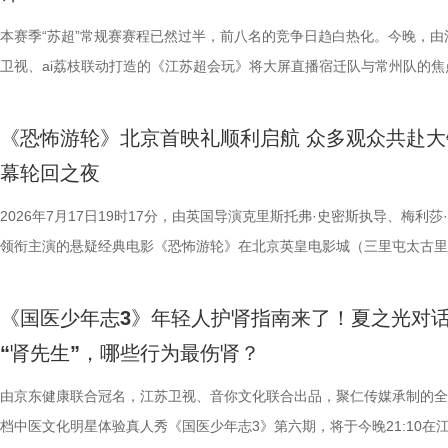
连接的集体体验。 同步发布的主视觉海报与主题活动单元海报，以常熟
海潮生》汇聚了一众优秀主创。总
共同展示各打卡点特色风景。8月1
可直接解锁终极项目挑战专属资
《小说月报》《小说月报·大字版
步路线“雄鹰线”为灵感、以“雕刻现在 飞向未来”为寓意，绚烂的湖面与斑
本赛季“苏超”常规赛赛程已然过半，前八名的竞争日趋白热化。今晚，由
之一，总导演王伟民执导过《孤舟
与心动的城市漫游，一次《非诚勿
阵作为终极试炼的PBL项目挑战
名文学期刊2024年第9期至2025
线路相映成趣，将为观众打开一条光影与现实交织的道路，解锁影像艺术
卫视、ai荔枝联动打造的《江苏超会玩》将大屏直播宿迁队与常州队的焦
陈敏正担任造型指导、《天下长河
片11.png
的知识全部投入实操应用，在任务
影视改编潜力的佳作，旨在为影视
市生活相融共生的别样魅力。 银幕内做电影美梦，银幕外致敬造梦的人 2
决，小屏同步直播南通队VS扬州队的比赛。主持人李响、解说员洪超将
的纪兆龙担任美术指导，还邀请了
巧、高阶速算、幻方构造原理，搭
接的桥梁。 第二届“中子星·小说
湖光嘉年华下属的「观看」单元，将精选中外经典电影，为观众献上兼具
袂为大家带来比赛的精彩解读。目前，在积分榜上，宿迁队与常州队同积
慎欣担任本剧顾问。 在演员阵
典古诗词，实现数理逻辑与传统文
复评阶段共有18篇作品入围，涵
《恐怖游轮》北京首映礼顺利启航 众多观众共赴大
性与商业性的展映片单。不仅如此，展映还将因地制宜打造多元化放映场
分，宿迁队凭借净胜球优势排名第三。这场比赛的胜负走向，将直接决定
天团”。白玉兰奖、飞天奖双奖得
维、统筹能力、抗压能力与团队
团的深入研讨与审慎评议，最终9
幕轮回之夜
深度融合常熟的自然肌理与人文底蕴，在常熟的湖光山色里搭建户外银幕
球队的排名位次。 大胜无锡士气高涨，宿迁主场静候强敌 “苏超”上一个
其擅长诠释兼具风骨与情怀的形象
宇轩、陈铭意两位专业领队分别带
终评的9篇作品分别为： 活动现
观众在不同的自然与文化场域中，获得前所未有的沉浸式光影体验。本次
日，最精彩的对决当属宿迁队客场挑战无锡队。最终，宿迁队反客为主，
2026年7月17日19时17分，由英国导演克里斯托弗·史密斯执导、梅利莎
果敢与家国赤诚，何冰大量阅读资
路正面交锋，谁将更胜一筹、成
动总策划及推介人、著名编剧、导
影片，都将通过公益放映形式开放预约，借此让电影回归大众。 「典礼
高驰的梅开二度，以4:2战胜无锡队，终结对手不败金身。这场胜利，让
领衔主演的悬疑经典电影《恐怖游轮》在北京英皇电影城（三里屯太古里
角色，以形神兼备的演绎，将乱
理性剖析战局，“班主任”黄圣依
介。他结合市场前景与创作经验，
将举办“拾光之约荣誉典礼”，邀请幕前幕后电影人，星光汇聚点亮常熟。
全队上下士气高涨。进球功臣高驰表示，这场比赛队友们的发挥都十分出
举办“一起登船坠入循环”主题首映礼。300名影迷齐聚一堂，共同见证了
一众实力派演员，共同塑造着一
她将从成长角度解读少年的赛场表
及影视化潜力，为后续的IP孵化
以“回望十年光影、致敬同行伙伴、开启全新未来”为主线，在表彰“拾光影
在他看来，无锡队是综合实力很强的队伍，自己和队友只能全程依靠高强
被全球影迷奉为“无限循环题材鼻祖”的影片首次登陆内地大银幕。 17年
中，杨立新饰演的通州巨商沈敬夫
刻启发。在激烈的赛场比拼中，张
引。 第二届“中子星·小说月报影
《国医少年志3》年轻人护肾指南来了！夏之光对
及“拾光伙伴”的同时，回望中国电影的发展脉络与人物足迹，共启中国电
动和顽强拼抢创造进攻机会。“这份来之不易的胜利，离不开每一名队友
登内地大银幕 百万人认证必看神作 自2009年问世以来，《恐怖游轮》
银子，但股金一分没要，他毕生都相
由衷感慨道“年轻人为什么不怕错，
文学与影视跨界探索的深度回望，
“肾先生”，哪些行为最伤肾？
一个黄金时代的篇章。 每一次思想的碰撞，都将抵达梦的更深处 作为湖
力付出。”高驰表示。 目前，在积分榜上，宿迁队与常州队、苏州队同积1
精妙绝伦的叙事结构、层层递进的悬疑反转以及令人细思极恐的结局，成
演的当铺老板蒋孟生，出于从小同
拨之下，少年们会迎来哪些成长
耕优质文本，期待更多好故事从这
年华的精神角落，「理解」单元将为观众呈现对谈系列活动。「沙龙」将
分，凭借净胜球优势暂列第三位，与排名第二的无锡队也只有2分的差距
数观众心中的烧脑神作。豆瓣评分长年保持在8.5，累计超过百万人打分
由京东健康联合冠名，江苏卫视、音你文化联合出品，聚仁传媒承制的全
是押上自己的家产……与其说《江
友，黄圣依再度回归，以细腻敏锐
注入不竭动力。 产业共振：199
形交流、开放互动与轻社交形式，为不同电影爱好者提供一个全方位交流
本轮无锡队轮空的情况下，宿迁队若能全取三分，将让自己的排名更进一
列豆瓣电影TOP250第191位。从论坛时代到短视频时代，从影迷圈层到
档中医文化明星体验真人秀《国医少年志3》第六期，将于今晚21:10在
是一群人的故事。在风云激荡的变局
们的暖心后盾。赛场之上，她总能
的另一大亮点是1992造梦局的正