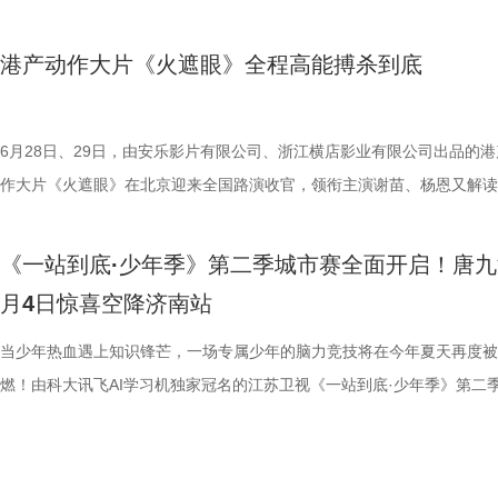
七、洪蕾、施予斐、景如洋、李奕臻、赖赖、葛依萱、王奕彤、马睎悦、
唐香玉、李明远、苗溢伦、鄂靖文、AVANTGARDEY、张美娥、那迪、
将会收获哪些生活里的健康智慧？锁定本期节目，今晚21:10江苏卫视、a
报中，杰丝手持染血利斧站立于邮轮甲板之上，脚下猩红海面如同镜像般
南通队上下兴奋异常。打进制胜一球的吴硕涛表示：“我们前几场的战绩
厮杀”版预告中，杰森·斯坦森孤身置身危机四伏的楼梯间，面对接连不断
作，影片承载着几代影迷的情怀与执念，此次《杀死比尔：血色全传》重
霞、崔桐侥、张娣主演，张琪、房岩、邓月平、CHANYA、许君聪、门
别出演，由深圳电影制片厂有限公司、星辉海外有限公司、上海猫眼影业
枝播出。更多身体发出的“小信号”，等你一起揭晓！
出另一个自己。上下颠倒的人物构图与血色海面形成强烈的视觉冲击，不
好，急需要一场翻身仗，大家都咬着牙、拼着一股劲，就是一定要拿下这
堵与追杀，以凌厉身手展开绝地反击，在狭小空间开启一对多高能打斗。
档，大银幕原汁原味展现昆汀·塔伦蒂诺导演对影片的原初创想，更收录
港产动作大片《火遮眼》全程高能搏杀到底
勉恒、唐香玉、李明远、苗溢伦、鄂靖文、AVANTGARDEY、张美娥、
公司、中国电影产业集团股份有限公司、QUAK LIMITED、深圳乐丰投
现出影片浓烈的悬疑惊悚氛围，也暗示着故事中不断重复、永无止境的循
球！” “泰州发布”则用“一场久违的胜利”来形容这场关键战，并点赞道：“
追逐、持刃肉搏、贴脸爆头等动作名场面轮番上演，高强度高观赏性打斗
独家动画片段、上下篇章合映，一站式呈现酣畅淋漓的复仇狂宴。 微信
冯禧特别出演，由深圳电影制片厂有限公司、星辉海外有限公司、上海猫
有限公司、未来资本投资管理有限公司、小艾科技有限公司、STEAM RO
命。海报上方“越挣扎 越循环”的标语更进一步点明影片核心主题，当命
分拼出了血性，拼出了骄傲，更拼出了球迷心中的希望。”那么，面对联
搭配快节奏的镜头调度，让影片的紧张氛围持续升级。 作为全球最具代
_20260702101109.jpg 影史暴力美学巅峰终极导剪版 首登内地大银幕 
业有限公司、中国电影产业集团股份有限公司、QUAK LIMITED、深圳
HK LIMITED、大喜市影视文化（山西）有限公司、华艺视界（深圳）影
重复，每一次试图逃离的努力，都可能成为下一次循环的起点。 电影《
名垫底的镇江队，泰州队能否继续上演“冠军泰”归来的好戏？ “穷”则思变
动作明星之一，杰森·斯坦森凭借极具观赏性与力量感的动作表演塑造了
汀最具代表性的传奇作品，《杀死比尔》系列自问世以来，便凭借极致的
6月28日、29日，由安乐影片有限公司、浙江横店影业有限公司出品的港
资管理有限公司、未来资本投资管理有限公司、小艾科技有限公司、STE
限公司、万维仁和（北京）科技有限责任公司、深圳大自在创意文化有限
轮》将于7月17日全国上映。这个夏天，一同登上“埃俄罗斯”号，开启命
江队官宣调整教练团队 镇江队什么时候能收获第一场胜利，已然成为新
经典银幕硬汉形象，其干净利落的动作风格早已成为无数观众心中的“动
美学、引领潮流的符号化风格、极具张力的复仇叙事封神影坛，成为跨越
作大片《火遮眼》在北京迎来全国路演收官，领衔主演谢苗、杨恩又解读
ROOD HK LIMITED、大喜市影视文化（山西）有限公司、华艺视界（
司、深圳市八合里投资有限公司、北京高兴文化传媒有限公司、深圳市禧
回！
“苏超”最大的悬念！ 目前，常规赛已经过半，镇江队却只收获了0胜6负
花板”。这部限制级猛片不仅延续了观众熟悉的硬核动作场面，更将封闭
余年的不朽经典，是无数影迷心中的必刷神作。昆汀将中国武侠片、剑戟
细节，并感谢观众对影片的支持和喜爱。《火遮眼》真打真干真解恨，暴
影业有限公司、万维仁和（北京）科技有限责任公司、深圳大自在创意文
宝有限公司、比高集团控股有限公司、广东猿能量体育发展有限公司出品
绩，排名积分榜倒数第一的同时，还创造了跨赛季十七连败的尴尬纪录。
作为主要场景，在逼仄高压的船舱环境中，杰森·斯坦森孤身对战多名敌
西部片等美学完美融合，搭配极致的色彩构图、酣畅淋漓的动作设计、精
作和浓烈情绪的双重输出，直接又生猛，打出全球好口碑，烂番茄网站新
《一站到底·少年季》第二季城市赛全面开启！唐九
限公司、深圳市八合里投资有限公司、北京高兴文化传媒有限公司、深圳
辉海外电影有限公司、北京我行文化发展有限公司、天津猫眼微影文化传
谓“穷则思变，变则思通”，7月1日，镇江队宣布调整教练团队，由副领队
围攻，将以贴脸搏杀、招招见血的狠戾打斗为观众带来直白生猛的感官冲
配乐卡点、鲜明的角色塑造、极具风格化的镜头调度，打造出独一无二的
98%、豆瓣评分7.9、淘票票评分9.4、猫眼评分9.4，正在好评热映中。 
月4日惊喜空降济南站
月珠宝有限公司、比高集团控股有限公司、广东猿能量体育发展有限公司
限公司、北京锦橙文化传媒有限公司、晋思拓展有限公司、北京微梦创科
兼任教练员，统筹球队训练、管理工作；特聘德拉甘・斯坦季奇为技术总
也让杰森·斯坦森标志性的暴力美学得到更充分的释放。 硬汉蒙冤解恨复
风格和质感，影响了后世无数影视创作。 值得一提的是，这部影片与中
影《火遮眼》北京路演现场图-大合影.jpg 谢苗回顾终极混战打了18晚 众
品，星辉海外电影有限公司、北京我行文化发展有限公司、天津猫眼微影
技术有限公司联合出品。影片将于明日全国上映，“至尊无敌杯”即将盛大
韩崑（kun）担任守门员教练；戴杨负责技术分析。德拉甘·斯坦季奇精
力全开 海外口碑未映先热 点燃期待 电影《怒之杀》讲述了富豪蒂布遭遇
着深厚的缘分。当年影片大量内景戏份均在北京电影制片厂摄影棚搭建摄
卷出动作戏新高度 电影《火遮眼》集结全球五位实战动作高手，上演不
当少年热血遇上知识锋芒，一场专属少年的脑力竞技将在今年夏天再度被
传媒有限公司、北京锦橙文化传媒有限公司、晋思拓展有限公司、北京微
赛，我们影院见！
文、英语、塞尔维亚语，持欧足联A级教练证书。他与镇江渊源颇深，早
身亡后，贴身保镖科尔·里德被栽赃为凶手，遭到全境通缉。为躲避警方
昆汀率剧组在此驻扎拍摄长达三个月，并特邀袁和平出任武术指导，袁家
的巅峰对决，一招一式不留退路，暴烈的拼杀，喷涌的怒火，打出了极致
燃！由科大讯飞AI学习机独家冠名的江苏卫视《一站到底·少年季》第二
科网络技术有限公司联合出品。影片今日上映，诚邀广大观众步入影院，
2017年就担任镇江华萨文旅足球俱乐部（中乙）职业队第一助理教练，
捕，也为了查明真相、替老板复仇，科尔登上一艘驶向公海的远洋货轮，
演“疯狂88人”，并联合一众中方人员、华人影人协同创作。追溯创作根源
听冲击。北京路演现场，观众称赞打戏镜头给得非常扎实，每一招的攻防
式启动选手招募。作为全国青少年益智科普答题节目标杆，新一季节目在
这场融汇喜剧色彩与竞技魅力、兼具欢笑与热血的绿茵较量。
执行主教；2018年，出任镇江华萨文旅足球俱乐部（中乙）职业队第一
外卷入一场牵涉国际势力的巨大阴谋。货轮成为血色牢笼，一场避无可避
汀深度热爱邵氏经典功夫片，《杀死比尔》的动作美学、叙事内核甚至配
解都一览无余，彰显出“港产动作片最硬派的暴力美学”。谈及让无数观众
打磨、题目梯度、内容设计上也将迎来全面的重磅升级。 与此同时，备
练。 展望后续的比赛，刘丹表示，整个队伍都在一个求新求变的状态，
上密室死斗正式打响。 影片在海外首次官宣后，就引起了热烈反响，海
深受经典港式武侠熏陶。 此次定档8月7日的《杀死比尔：血色全传》，
了”的终极混战戏，谢苗透露总共拍了18个晚上，天黑就开打，天亮就收
的线下城市赛也同步火热开启，首场线下城市赛定于7月4日在山东济南