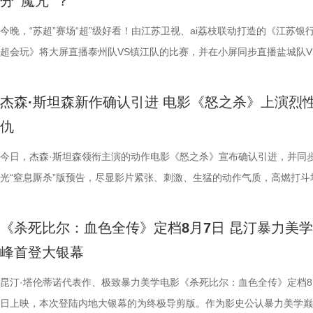
分“魔咒”？
批观众纷纷在社交平台分享观后感：“大银幕太震撼了”“细节多到头皮发麻”
完整野生动物保育知识，真正实现看纪录片的同时完成自然启蒙。 图片11.
路的台词设计层出不穷，力求让观众在捧腹大笑之余，也能感受到周氏喜
对人物成长与团队精神的深刻观照。想必《功夫女足》也延续了这一创作
的“忍忍就好”吗？ 杭州市中医院中医妇科主任医师马景师父通过黑巧克
循环逻辑的推演以及隐藏细节的分析至今仍层出不穷。如今，这部曾陪伴
完立刻想二刷”。这些评价也印证了一个事实——《恐怖游轮》不仅属于
图片12 (1).jpg 一场双向奔赴的陪伴，节目完结但故事未完待续 上线至
生活细节的独特解构。 与幽默风格相辅相成的，是表现形
因，他将功夫足球的舞台拓展至全球性赛事，风格迥异的多国队伍轮番登
红汤、暖宝宝等日常话题，带领国医少年团破解痛经护理误区。高卿尘凭
影迷深夜研究剧情的经典之作终于首次登陆内地影院。相比电脑与手机屏
今晚，“苏超”赛场“超”级好看！由江苏卫视、ai荔枝联动打造的《江苏银
十七年，它同样属于今天。豆瓣8.5分、超百万人评分的成绩，让它成为
数粉丝自发蹲守更新、记录每只考拉生日，把考拉当成生活里温柔精神寄
的大胆突破。第三大看点则是功夫与现代女足跨界碰撞的脑洞设定。影片
各种稀奇古怪的招数与功夫绝技混搭碰撞。如此多样的元素，在周星驰手
活经验答对师父问题，被夸“适合学妇科”，意外找到新赛道。除了常见的
大银幕所带来的沉浸体验将进一步放大影片的悬疑氛围与情绪张力。每一
超会玩》将大屏直播泰州队VS镇江队的比赛，并在小屏同步直播盐城队V
留名的经典，而首次登陆内地大银幕，则让它拥有了全新的生命。 《恐
有人每周奔赴园区只为远远看一眼心爱考拉，有人为每只小家伙剪辑专属
统的功夫招式与绿茵竞技巧妙交织，在动作设计与视听语言上倾注了大量
但不显凌乱，反而因独特的喜剧逻辑而妙趣横生，让人期待他如何延续一
误区，师父还会现场教学哪些缓解痛经的按揉方法？ 3、从“盐”值刺客到升
复出现的场景、每一个细微的伏笔、每一次命运轮回的开启，都将在影院
州队、无锡队VS宿迁队、徐州队VS南京队的三场焦点对决。主持人李响
轮》正在全国院线热映。风暴已至，轮回开启。那艘名为“埃俄罗斯”号的
频，屏幕内外，一场人与考拉、平台与家庭的温柔双向陪伴悄然成型。 
思。传球、防守与射门在此处演化为一场场精心编排的功夫交锋。这种打
疯狂创意，将足球竞技、各路奇招与喜剧包袱熔于一炉，创造出别具一格
公堂，三高风险藏不住了 三高离年轻人很远吗？本期节目中，国医少年
得前所未有的震撼呈现。 百万人认证必看神作 大银幕揭开轮回真相 《恐
老搭档夏宇翔一起，为大家带来本轮赛事的精彩解读。目前，在积分榜上
杰森·斯坦森新作确认引进 电影《怒之杀》上演烈
游轮上的秘密，正等待更多观众走进影院揭晓。
的故事走到了尾声，但属于考拉的生活永远没有休止符。长隆的桉树林依
有认知的奇幻设定，不仅展现了女足队员的柔韧与武艺的刚猛，也为全片
幕奇观。 在电影《功夫女足》中，周星驰的脑洞或许更体现在角色塑造
了一堂“三高健康课”。预防高血压环节，李峰师父通过“身体信号盲盒”带
轮》豆瓣评分长年保持在8.5，超百万观众评价打分，位列豆瓣电影 TOP2
州队2胜3负位列第十，镇江队则六战皆墨排名倒数第一。对两支球队而
仇
日鲜活，八代考拉大家族在这片专属家园里自在吃喝、安然休憩，而横跨
了兼具燃感与爽感的视觉张力。 而在精彩的动作呈现与幽
编排上。影片中，女足队员们性格迥异，彼此间的摩擦反而成为戏剧张力
认识高血压风险，陈妍希“屡屡中招”，高卿尘感叹“姐姐，这节目来的真值
第 191 位。相比单纯依靠反转取胜的悬疑片，《恐怖游轮》将时间循环
场比赛既是荣誉之战，更事关常规赛后半段的走势，双方势必将拼尽全力
国、助力野生考拉种群复壮的保育计划也在稳步推进。 图片15 (1).jpg 
素的包裹之下，影片最能触动观众的，莫过于周星驰导演一贯的人文精神
源。夸张技能混搭竞技场面，碰撞出独特的喜剧火花。可以预见，影片将
笑点拉满。含盐量竞猜中，面包、话梅、泡面等常见食物轮番登场，谁才
惊悚、命运寓言与人性剖析巧妙融合，创造出一个逻辑严密却又充满哲学
州队主场不容有失，“冠军泰”盼逆风起势 对泰州队来说，这是一场不容
今日，杰森·斯坦森领衔主演的动作电影《怒之杀》宣布确认引进，并同
14.jpg 我们暂时和这段温柔的线上陪伴挥手作别，可这段旅程带给我们
四大看点在于接地气的小人物成长与蜕变。 剧中的女足队员们并非完美
集笑料中展现一支队伍从摩擦到凝聚的转变，让观众在让观众在欢笑中看
藏最深的“盐”值刺客？随后，高卿尘迎来“摸脉初体验”，认真学习“寸关尺
的故事世界。许多观众在首次观影后往往会立刻开启第二遍、第三遍观看
比赛！ 此前四场比赛，泰州队接连负于徐州队、无锡队、苏州队等传统
光“窒息厮杀”版预告，尽显影片紧张、刺激、生猛的动作气质，高燃打斗
不会消散，看过考拉母子间的不舍牵挂，读懂保育员二十年默默坚守，了
她们在面对强敌和外界施压时，同样会历经迷茫、退缩与自我怀疑。正是
长和坚持。这份奇思，正是《功夫女足》献给观众的独特惊喜。 电影《
次上手诊脉，现场又紧张又好笑。 高血糖环节则化身趣味公堂，大米粥
为寻找那些隐藏在细节中的线索与答案。 在今日发布的定档预告中可以
仅在扬州身上全取三分，表现可以用差强人意来形容。究其原因，在于泰
与肃杀氛围扑面而来。《怒之杀》作为杰森·斯坦森近五年来最刺激的限
危物种保护的重量后，心底生出对所有弱小生命的温柔与敬畏，会长久留
真实的脆弱与挣扎，让她们在团队默契与不屈斗志下的逆风翻盘更具说服
足》由周星驰执导并编剧，张小斐、迪丽热巴、张艺兴领衔主演，刘嘉玲
瓜、小夜灯接连登场“喊冤”，国医少年团边断案边解锁控糖知识。随后的
影片讲述了单亲母亲杰丝（梅利莎·乔治饰）与一群朋友乘游艇出海游玩
核心阵容的流失。新赛季，泰州队阵中缺少了巴特、樊超等诸多核心球员
银幕复仇爽片，在延续其拳拳到肉的硬核动作风格之外，更以直白凌厉、
《杀死比尔：血色全传》定档8月7日 昆汀暴力美
我们静静期待下一次相逢，再走进这个满是温暖与生机的考拉之家，八代
也更容易让身处现实中的普通观众产生深度共鸣。 电影《
藤健特别出演，艾米、雪野、蔡思贝、胡予安、倪好特别介绍，赵丽娜、
脂环节，李雅娟自述是高血脂患者，国医少年团开启现场问诊。夏之光一
中遭遇风暴，众人被迫弃船，登上一艘路过的巨大游轮。这艘名为“埃俄罗
心轮换出现断层。如此一来，球队战斗力明显下滑，曾经固若金汤的防守
爆头的感官冲击，点燃动作片影迷期待。 影片由让-弗朗索瓦·雷切执导
峰首登大银幕
大家族的故事仍在继续，我们的故事也是。
女足》由周星驰执导并编剧，张小斐、迪丽热巴、张艺兴领衔主演，刘嘉
靖、张继聪、欧阳万成友情出演，陈旻、李卓媚、秦鹏飞、张天一、孙子
入“问诊”状态，从饮食到作息层层追问，被夸“好专业”。师父现场解锁“三
的游轮早在1930年便已失踪，船上空无一人。随处可见的血迹，神秘的
频出现漏洞。目前，泰州队失球数达9个，仅略少于镇江队的13个，后场
·斯坦森领衔主演，将以生猛复仇贴脸暴击的烈度与全新海上密闭空间厮
佐藤健特别出演，艾米、雪野、蔡思贝、胡予安、倪好特别介绍，赵丽娜
洪蕾、施予斐、景如洋、李奕臻、赖赖、葛依萱、王奕彤、马睎悦、邹霞
护法”，哪种抗阻运动有助于预防高血压？日常护糖又有哪些小妙招？ 从
接踵而至的凶杀事件，将杰丝拖入一个无法逃脱的恐怖轮回——她必须反
的压力可想而知。 不过，好消息是，在上一场与南通队的比赛中，泰州
命的设定，为观众带来一场新鲜刺激的银幕体验。 电影《怒之杀》引进图.
昆汀·塔伦蒂诺代表作、极致暴力美学电影《杀死比尔：血色全传》定档8
阳靖、张继聪、欧阳万成友情出演，陈旻、李卓媚、秦鹏飞、张天一、孙
桐侥、张娣主演，张琪、房岩、邓月平、CHANYA、许君聪、门腔、冯
人的深夜困扰，到女性经期健康课，再到“三高刺客”的层层现身，国医少
历同一段噩梦，而每一次循环都隐藏着更深的真相…… 而在同步释出的
明显回升，以1:0赢下了这场“宿命对决”，继上届决赛后再度战胜对手。
杰森·斯坦森硬核暴击贴脸输出 密闭空间厮杀肾上腺素飙升 在今日发布的
日上映，本次登陆内地大银幕的为终极导剪版。作为影史公认暴力美学巅