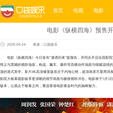
首页
电视
电影
电影《纵横四海》预售开
2026-04-24 来源：口袋娱乐
电影《纵横四海》今日发布
“
潇洒归来
”版预告，并同步开启全国影
情义与
震撼的
视听场面，枪战、飙车、爆炸等
高燃动作场面
与
细腻温情
的
漫的港式美学
。
影片
4K高清修复
版首次于内地公映，超清画质尽显
周润
影院大银幕观影纵享更清晰的细节画面与极致视听冲击。电影
将于
5月
3
版本，让观众于银幕之间，重温香港电影黄金时代的巅峰魅力。