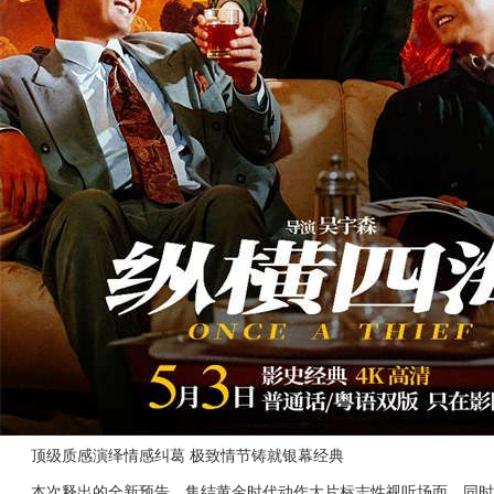
顶级质感演绎情感纠葛
极致情节铸就银幕经典
本次释出的全新预告，集结
黄金时代
动作大片标志性视听场面，同时