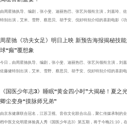
卫视、ai荔枝《江苏超会玩》，悬念即将揭晓，让我们一起为家乡球队加
邮轮甲板之上，脚下猩红海面如同镜像般倒映出另一个自己。看似平平无
趣的互动中，大家也对肾脏健康有了更多认识。 护肾课堂欢乐开讲，夏
日常； 还有黏着妈妈不肯独立的“妈宝”洋葱头。 图片3.jpg 图片4 (1).jpg
张楚、老藤等业内大咖，围绕“什么
彩！
游轮舷窗画面明信片，用手掌摁住再放开，竟在黑漆漆的舷窗中浮现另一
身“肾先生”代言人 什么习惯最伤肾？哪些护肾方式其实是误区？夏之光
戳中全网可爱画面至今历历在目：慢吞吞啃叶子时微醺的小脸、从树上笨
由周星驰执导、编剧，张小斐、迪丽热巴、张艺兴领衔主演，刘嘉玲、佐
达观众”的主题展开深入探讨，围
掌，似乎有人试图呼救。电影中经典的“Go to Theater（剧院等你）”镜
持人，与“肾先生”展开一场爆笑访谈，通过轻松有趣的情景演绎带大家重
落的笨拙身形、搬新家后被雌性邻居包围荷尔蒙爆棚的小叶子，还有洋葱
特别出演，艾米、雪野、蔡思贝、胡予安、倪好特别介绍的喜剧电影《功
花。 随着盐城师范学院青年影视
化为透卡和斧头透扇，观众可在任何地方透过透卡回到“埃俄罗斯号”的洗
识肾脏健康。 随后，刘兰英师父现场教授补肾穴位、健肾小动作和日常
一次离开妈妈，独自和哥哥姐姐相处时慌张又懵懂的模样。无数观众被这
足》发布“众神经归位”喜剧特辑和“今日开赛”版海报，并于今日正式上映
地的揭牌，盐城在影视人才培育方
里，仿佛也在呼吁观众都进入影院完整感受这部影片的精妙。表面上显示
法。陈妍希挑战养生饮品，喝出“痛苦面具”；夏之光示范补肾手法时“下手
加修饰的可爱治愈，在快节奏生活里，从考拉慢节奏日常中寻得片刻喘息
影官宣至今，收获了大量网友的关注。影片讲述了“至尊无敌杯”开赛在即
学、影视、文旅等多方资源，将有
周星驰《功夫女足》明日上映 新预告海报揭秘技能
神秘人的徽章，撕开后竟显露女主角杰丝的面容，观众们也收获了惊喜体
不留情，高卿尘体验后直呼“一下子就通了”，护肾课堂笑点不断。还有哪
幕里满是“看完瞬间抚平内耗”“考拉过上了我想过的生活”的走心留言。 图
众顶尖球队即将展开一场前所未有的巅峰对决！而此时的功夫女足队员们
有全国影响力的影视文化高地和文
球“癫”覆想象
似乎和刚进入第一轮循环的杰丝一起揭露了神秘人的身份。此外，现场还
单实用的养肾方法，等待国医少年团现场解锁？ 求真挑战欢乐升级，护
5.jpg 图片6 (1).jpg 藏在桉树叶下的深情，读懂万物共通的温柔 如果说
直接拿了地狱难度剧本？！对手各个身怀绝技，外界也在层层施压，赛场
集章活动，影迷们踊跃参与，将这份独特的“登船凭证”珍藏带回家。 大
边玩边学 护肾求真挑战正式开启，刘兰英师父围绕护肾食材、养肾动作
节目出圈密码，贯穿全季的亲情羁绊、双向守护，则是戳中千万女性家庭
一环套一环……她们能否靠功夫在绿茵场上逆风翻盘？影片今日公映，并
今日，由周星驰执导、编剧，张小斐、迪丽热巴、张艺兴领衔主演，刘嘉
浸观影 首批观众口碑出炉 19时17分，随着影厅灯光渐暗，这场等待了1
搭配等内容，为大家分享实用健康知识。挑战过程中，夏之光化身高卿尘
的情感内核。观众们被片中细腻情感深度共情，尤其是洋葱头断奶独立的
启为期五天的全国路演，主创团队将悉数现身映后见面会，与首批观众进
佐藤健特别出演，艾米、雪野、蔡思贝、胡予安、倪好特别介绍的喜剧电
“登船”仪式正式开启。200余名观众在大银幕上沉浸式体验了这场无处可
“场外热线”，隔空支招默契十足，现场火花不断。最后，陈妍希、高卿尘
段，成为全片情绪高光。考拉妈妈Hana整日背着幼崽，即便负重疲惫，
度交流，倾听最新鲜、最真实的观影反馈。 周星驰片场高
《功夫女足》发布“来吧！出招！”版预告及“坐等开场”版海报，并将于明
轮回噩梦。漆黑封闭的影厅完美贴合了游轮孤立无援的压抑氛围，环绕音
验了针灸调理，在轻松欢乐的氛围中收获更多养生知识。 从破解中风谜
分开后仍隔着围栏不停呼唤、四处寻觅的模样，完美复刻人间父母“想放
戏，脑洞大开点燃爆笑赛事 在今日发布的“众神经归位”喜
式上映。随着“至尊无敌杯”赛事进入倒计时，来自世界各地的顶尖球队高
《国医少年志3》睡眠“黄金四小时”大揭秘！夏之
海风、空荡走廊的脚步声、细碎琴音尽数放大。海面风暴来袭时的压迫感
观耳识健康，再到“肾先生”国医讲堂和护肾求真挑战，国医少年团还将解
舍不得”的矛盾心绪。还有20年前远渡重洋的老祖宗淘淘，克服物种繁育
辑中，周星驰导演那原汁原味的无厘头幽默再度席卷片场。演员们在拍摄
结，一场融合功夫奇招与绿茵较量的爆笑视听盛宴即将拉开帷幕。影片讲
卿尘变身“摸脉师兄弟”
轮内部空旷幽深的窒息氛围，在大银幕与环绕声的加持下被极致放大。 “
些容易被忽视的身体提醒？锁定今晚21:10江苏卫视、ai荔枝播出的《国
限，诞下全球唯一海外存活考拉双胞胎，保育员青姐二十余年与它“相爱
情投入，在一次次的尝试中挖掘自身更多可能。周星驰导演也亲自下场示
“至尊无敌杯”开赛在即，一众顶尖球队即将展开一场前所未有的巅峰对决
影院观看《恐怖游轮》的体验，确实要比以前在电脑上看强多了，无论视
年志3》，更多关于护肾与健康生活的答案，等你一起揭晓！
杀”，从初见胆怯到晚年细心照料，一整本泛黄饲养日记写满人与动物的
用标志性的无厘头表演为演员打开思路，从节奏把控到表情拿捏，逐一拆
此时的女足队员们开局直接拿了地狱难度剧本？！对手各个身怀绝技，外
由京东健康联合冠名，江苏卫视、音你文化联合出品，聚仁传媒承制的全
果还是相应的沉浸感，都令我感慨‘这票补得值’。”有影迷在映后感叹道。
羁绊。 图片7.jpg 图片8 (1).jpg 除了园内朝夕相伴，纪录片还跨越山海
反复调整，帮助全组迅速进入“星”式喜剧状态，将其独特的喜剧风格融入
在层层施压，赛场诡计一环套一环……她们能否靠功夫在绿茵场上逆风翻
档中医文化明星体验真人秀《国医少年志3》第五期，将于今晚21:10，