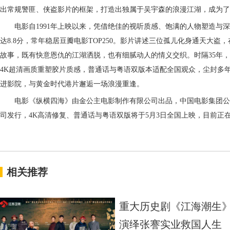
出常规警匪、侠盗影片的框架，打造出独属于吴宇森的浪漫江湖，成为
了
电影
自
1991年
上映以来，凭借绝佳的视听质感、饱满的人物塑造与深
达
8.8分，
常年稳居
豆瓣电影
TOP250
。影片讲述三位孤儿化身通天大盗，
故事，既有快意恩仇的江湖洒脱，也有细腻动人的情义
交织
。时隔
35年
4K超清画质重塑胶片质感，
普通话与粤语
双版本适配全
国
观众，尘封多
进影院，
与黄金时代港片
邂逅一场浪漫重逢
。
电影《纵横四海》由金公主电影制作有限公司出品，中国电影集团公
司发行，
4K高清修复
、普通话与粤语双版
将于
5月3日全国上映，
目前
正
相关推荐
重大历史剧《江海潮生》
演绎张謇实业救国人生