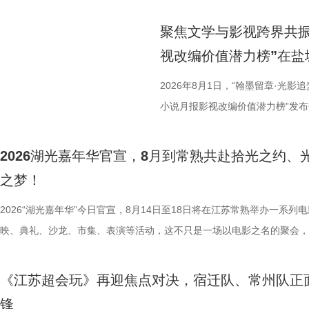
生》特别选取张謇得中状元的同年
语，一面是工业园区的摩登璀璨。本
位优秀少年集结登场，开启一场兼
剧张强表示：“当国家和民族面临
依托金鸡湖与独墅湖双湖水域联动
量。首期赛场就将迎来二选一残酷
聚焦文学与影视跨界共振
个过程中成为了时代精神标识。
心动美好的浪漫之旅。打卡动线贯
有一支队伍能够晋级进入下一赛程
视改编价值潜力榜”在盐
中国早期企业家兴办实业、产业救
02、独墅湖月亮湾码头、飞翔雕塑
而出？答案今晚揭晓！ PBL
情怀、富民理想和社会责任，凝练为
融天幕、月光码头九大地标，让参
较于第一季，本季赛制紧扣新课标
2026年8月1日，“翰墨留章·光影
神，力求为新时代企业家精神培
浪漫故事。 图片9.png 打卡之
PBL项目挑战模式，模拟真实学
小说月报影视改编价值潜力榜”发
《江海潮生》这个剧名，既代表江
地居民及外籍人士、港澳台同胞提
行知行合一、学以致用的教育内核
活动由中国世界电影学会、江苏省
张謇立足中华文化、拥抱时代
02两座旅游驿站，在“婚拍友好驿
加持、学科专家权威解读，以科学
化广电和旅游局、盐城经济技术开
2026湖光嘉年华官宣，8月到常熟共赴拾光之约、
大变局下，张謇的人生贯穿了甲午
宾还会前往独墅湖月亮湾码头，体
子告别被动学习，培养自主学习、
公司、中子星（陕西）影业有限公
之梦！
点，其个人命运与国家命运紧密相
翔雕塑，嘉宾们将登上128米亚洲
力。 节目通过抢位赛、团队轮
达文化传媒公司联合主办，盐城师
2026“湖光嘉年华”今日官宣，8月14日至18日将在江苏常熟举办一系列
架，以“实业报国”为主轴，围绕张
鸡湖全景，随后前往苏州当代美术
方位检验少年们的综合素养。首轮
活动当天，众多知名编剧、导演、
映、典礼、沙龙、市集、表演等活动，这不只是一场以电影之名的聚会，
以充满张力的情节脉络再现丰满立
动。夜幕降临，活动转场至圆融天幕
年凭借扎实数理基础与超快临场反
人齐聚一堂，共同见证文学与影视
由此开启的一场夏日约会。湖光嘉年华以“拾光之约 光影之梦”为主题，
担当精神，能与当代青年在职
天幕上滚动播出。最后，所有人登船
定基础。紧接着的团队轮答赛考点
了一场关于IP价值转化与产业生态
「观看」「典礼」「理解」「生活」「参与」五大主题活动单元，邀请每
集结顶尖创作力量，白玉兰、
节，参与者将获颁“觅缘通关证书”。 
料，掌握幻方、数独、杨辉三角、
作，点亮IP改编新航向 作为本次
《江苏超会玩》再迎焦点对决，宿迁队、常州队正
爱电影、爱生活的人，在常熟的湖光山色中，共同完成一次关于观看、感
稀缺性，创作的高品质，进一
扰》官方微博、抖音、视频号及a
综合常识等多元内容，极致考验全
视改编价值潜力榜”的发布备受瞩
锋