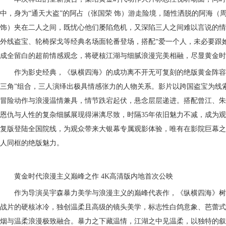
中，身为
“通天大盗”的阿占（张国荣 饰）游走险境，随性洒脱的阿海（
饰）夹在二人之间，既忧心他们屡陷危机，又深陷三人之间难以言说的情
外线盗宝
、轮椅探戈等经典名场面轮番登场，搭配
“爱一个人，未必要跟
成全留白的超前情感观念，将硬核江湖与细腻浪漫完美相融，尽显
黄金时
作为影史经典，《纵横四海》的成功离不开无可复刻的绝版黄金阵容
三角”组合，三人演绎出极具情感张力的人物关系。影片以跨国盗宝为线
冒险动作与浪漫温情兼具，情节跌宕起伏，悬念层层递进
。
搭配曾江、朱
恩仇与人性的复杂细腻展现得淋漓尽致，时隔
35
年依旧魅力不减，成为观
复版登陆全国院线，为观众带来大银幕专属观影体验，唯有在影院巨幕之
人同框的绝版魅力。
黄金时代浪漫主义
巅峰之作
4K高清版
内地
首次
公映
作为导演吴宇森暴力美学与浪漫主义的巅峰代表作，《纵横四海》树
战片的硬核冰冷，独创温柔且高级的镜头美学，标志性白鸽意象、芭蕾式
烟与温柔浪漫极致融合。暴力之下藏温情，江湖之中见温柔，以独特的叙