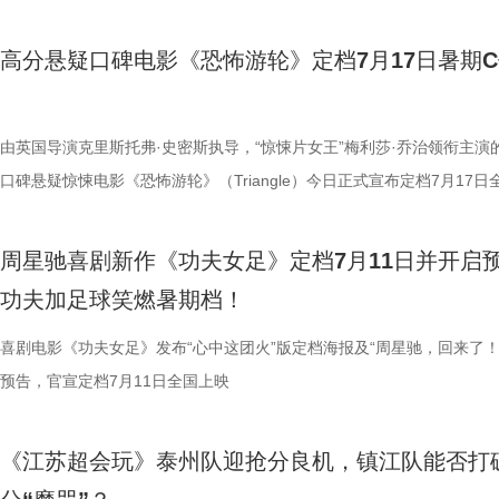
观众表示：“全程没有突兀的jump scare，却让每一寸寂静都透着未知的
洲溯源。20 年前护送考拉来华的保育专家、澳洲本土考拉保育员再度重
个镜头。三位主演亦坦言，星爷的无厘头喜剧风格极具感染力，这场大师
我们拭目以待！ “坐等开场”版海报.jpg 技能足球各显神通，绿茵对决爆
卫视、ai荔枝播出。本期，国医少年团将从睡眠难题、痛经科普到三高调
意。全场影迷屏息观影、情绪同频，这种集体沉浸式的紧绷感，让影片的
两地守护者回望当年并肩种树、改造家园的岁月。澳洲野外栖息地退化、
导与演员突破自我的碰撞，令人对影片期待值拉满。 同步
电影《功夫女足》脑洞大开，将功夫与足球融合成一个颠覆想象、高能爆
解锁一堂贴近打工人、女性群体和年轻人日常生活的健康课。睡不着、痛
高分悬疑口碑电影《恐怖游轮》定档7月17日暑期
氛围格外真实。” 影片结束后，不少观众仍在影厅内驻足讨论。“第一次
考拉濒危的现实镜头，搭配长隆迁地保护的二十年实践，让这份情感跳出
的“今日开赛”版海报中，功夫女队全员集结，飒爽英姿气场全开，个个拿
全新世界。在这里，比赛不再是常规的体力与战术较量，而是各个队伍绝
忍、吃得咸、糖分高，这些看似普通的小问题，背后究竟藏着哪些身体信
反转惊到，时隔多年坐在大银幕重看，完全是两种感受。它厉害的不是单
园区，升华为跨越国界、守护同一物种的共同初心。从考拉母子、奶爸奶
核武器，散发着一股来势汹汹的气势，似乎随时准备迎战！明亮海报呈现
奇招的碰撞。今日发布的“来吧！出招！”版预告中，“至尊无敌杯”赛事启
1、睡眠难题引共鸣，夏之光摸脉“开挂” “好烦又睁眼到夜半”，节目一开
烧脑反转，而是一整套严丝合缝的循环叙事，越品越压抑。”一位影迷在
考拉、中澳保育同行三重情感线，让观众看见：爱不分物种，牵挂不分距
氛围，搭配热血功夫元素，展现出周星驰作品里特有的荒诞而欢乐的喜剧
队员们开局就闯入大型高手内卷现场。参赛各队绝活花样百出：梨花队凭
宇宙用一首改编曲《若是睡眠还没来》唱出失眠人的真实心声。陈妍希、
由英国导演克里斯托弗·史密斯执导，“惊悚片女王”梅利莎·乔治领衔主演
分享道。还有观众感叹：“在电脑上看过无数遍，但坐在电影院里，那些
图片10 (1).jpg 图片9.jpg 以纪实为载体，藏在温柔画面里的硬核自然科普
围。这场各路奇人爆笑集结的奇幻赛事，必将为观众奉上一段兼具极致笑
美瞳大法把控全场，珊瑚队巨人射门输出攻击力拉满......各路对手招式天
尘纷纷认领睡眠困扰，李雅娟一句“我睡眠超过八小时才能睡够”，更让全
口碑悬疑惊悚电影《恐怖游轮》（Triangle）今日正式宣布定档7月17日
的画面完全变了一个模样。” 越挣扎越循环 暑期档最“冷”选择 正如定档
愈之外，节目始终坚守专业科普底色，把冷门考拉知识点转化为老少皆宜
燃爽功夫对决的高能体验。 周星驰脑洞全开，解锁功夫女
空，难题一波接着一波袭来，一场欢乐“大乱斗”就此展开。面对愈战愈强
慕不已。睡不着、睡不醒、半夜醒来难再入睡，原来不少人都有自己的睡
上映，并同步释出定档海报及定档预告。《恐怖游轮》自2009年问世以
所写——“越挣扎，越循环”，当命运开始重复，每一次试图逃离的努力，
懂内容，成为无数家长首选亲子自然教育素材。镜头向观众呈现长隆二十
大看点 纵观整部影片，其所展现出的多重艺术维度与情感
手和层出不穷的圈套，这支内忧外患的“奇兵”能否在赛前重塑信任、突破
题。 本期节目，北京中医药大学中医学院党委书记，曾任北京中医药大
借精妙绝伦的叙事结构、层层递进的悬疑反转以及令人细思极恐的结局，
周星驰喜剧新作《功夫女足》定档7月11日并开启
能成为下一次循环的起点。不少首批观众在观影后纷纷表示“后劲远超普
育硬核体系，早在考拉落地十年前便布局四大桉树基地，培育16种、三
核，无疑构成了吸引观众的核心亮点。第一大看点便在于不可替代的周星
肋？预告悬念感十足，令人对正片走向倍感好奇。 同步释出的“坐等开场
学院院长的李峰师父从摸脉切入，开启一堂轻松又实用的睡眠课堂。夏之
无数观众心中的烧脑神作。影片豆瓣评分高达8.5，累计超过百万人打分
功夫加足球笑燃暑期档！
悚片”“值得反复细品”。有观众评价道：“看似是时空悬疑，实则是无法和
株桉树，每日供应上千斤新鲜枝叶，根据粪便状态精准调整树种；恒温恒
怀。作为无数影迷心中的喜剧标志，周星驰再度执导并编剧，本身就赋予
报则以强烈的反差感抓人眼球。大家姿态惬意潇洒，浑身散发一股漫不经
场给成员们摸脉判断状态，不仅说得头头是道，还获得师父肯定。随后，
无数影迷奉为“人生必看的悬疑电影之一”。 【7.1M】《恐怖游轮》定档
自我惩罚。大银幕放大宿命的无力，看完后劲绵长，不愧是循环悬疑天花
属居所、定期火焰消毒树架、夏令时户外放风机制，全方位还原考拉舒适
片独特的号召力。相信此次新作不仅能够唤醒观众内心深处的观影记忆，
悠闲。看似是一群闲散自在的小人物，却个个眼神坚定，霸气侧漏，反差
少年团展开睡眠知识问答，从几点睡最合适、睡多久更健康，到半夜醒来
副本.jpg 无限循环鼻祖首登内地大银幕 作为影迷心中的“循环电影天花板
喜剧电影《功夫女足》发布“心中这团火”版定档海报及“周星驰，回来了！
板。” 还有影迷指出，在观众已经看了大量类似叙事结构的作品后，《恐
环境 繁育科普更是干货满满，考拉仅 33-35 天短暂孕期，新生儿仅有花
一次对经典喜剧基因的深情回望，让人在银幕前得以重温那份久违的“星”
现得淋漓尽致。这群惹不起的市井奇人，上场将会掀起怎样的热血风浪呢
办，美食奖励不断加码。面对这些困扰打工人的睡眠问题，师父又会带来
次《恐怖游轮》首次登陆中国内地大银幕，对于无数曾经在电脑屏幕前反
预告，官宣定档7月11日全国上映
轮》的口碑仍旧坚挺，逻辑也仍经得起推敲，甚至可以开辟出新的解读方
大小，需在育儿袋发育半年；幼崽必须食用母考拉特殊分泌物才能消化带
剧感动。 在情怀的依托下，影片标志性的戏剧张力同样引
这份悬念，唯有走进影院方能揭晓。 周星驰脑洞全开，功夫女足奇招尽现
助眠小妙招？ 2、痛经不要硬扛！国医少年团解锁女性经期健康课 走进“
究剧情细节、绘制时间线、分析循环逻辑的观众而言，不仅是一次重温经
早已成为经得住时间考验的作品。“十多年之后依然新奇的无限嵌套循环
树叶；野外考拉单胎进化逻辑、野外栖息地危机、迁地保护野外复壮长远
胜。第二大看点则聚焦于原汁原味的无厘头喜剧风格。从目前释出的物料
星驰导演的电影素以天马行空、充满脑洞著称，他总能在看似荒诞的设定
走廊”，“钝刀割肉”“疼到眼前一黑”等真实描述，让夏之光、高卿尘震惊不
机会，还是一场迟到了17年的大银幕之约。 从论坛时代到短视频时代，
《江苏超会玩》泰州队迎抢分良机，镇江队能否打
构，经典真的永远不过时。” 上映前夕，影片超前点映已在全国率先开启
等专业知识，都通过日常饲养场景自然输出。孩子看得津津有味，家长也
看，电影依然保留着那种荒诞中透着温情的幽默底色。密集的喜剧笑料与
建出自洽而动人的世界观，将日常细节转化为极具戏剧张力的笑料，同时
李雅娟分享自己的痛经经历，陈妍希也提醒大家多理解女性经期状态。痛
迷圈层到大众观众，这部作品始终保持着惊人的讨论热度。关于结局的解