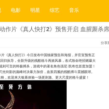
视
电影
明星
综艺
音乐
动作片《真人快打2》预售开启 血腥厮杀
分享
作片《真人快打2》今日发布中国独家预告和海报，并官宣预售正
德回归执导，全新升级的残酷格斗再掀风暴，各式致命绝招燃爆大
1
规则可言的终极搏杀，游戏中的著名角色强尼·凯奇也首度加盟！
刀光剑影的巅峰对决暴力加倍，血浆四溅的残酷搏斗震撼眼球。
步上映，欢迎来大银幕体验一场更刺激、更大尺度的格斗盛宴！
2
3