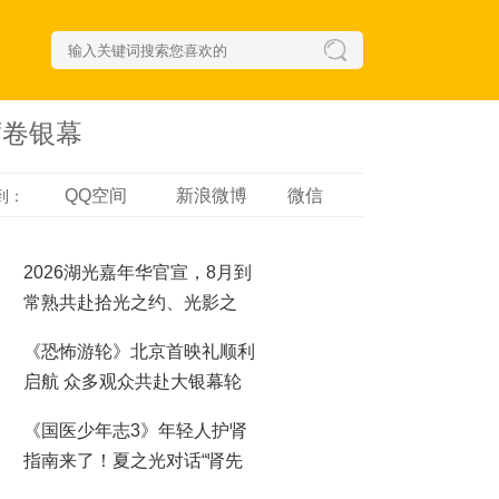
席卷银幕
QQ空间
新浪微博
微信
到：
2026湖光嘉年华官宣，8月到
常熟共赴拾光之约、光影之
梦！
《恐怖游轮》北京首映礼顺利
启航 众多观众共赴大银幕轮
回之夜
《国医少年志3》年轻人护肾
指南来了！夏之光对话“肾先
生”，哪些行为最伤肾？