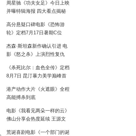
周星驰《功夫女足》今日上映
并曝特辑海报 四大看点揭秘
喜剧盛宴！
高分悬疑口碑电影《恐怖游
轮》定档7月17日暑期C位
杰森·斯坦森新作确认引进 电
影《怒之杀》上演烈性复仇
《杀死比尔：血色全传》定档
8月7日 昆汀暴力美学巅峰首
登大银幕
港产动作大片《火遮眼》全程
高能搏杀到底
电影《我看见两朵一样的云》
佛山分享会热度延续 王源文
淇分享拍摄时鲜活回忆
荒诞喜剧电影《一个部门的诞