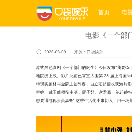
首页
电
电影《一个部门
2026-06-09 来源：口袋娱乐
港式黑色喜剧《一个部门的诞生》
今日
发布
“
我要
Cu
地院线上映。
影片
此前已官宣
入围第
28 届上海国
特现实题材与金牌主创阵容，自立项起便收获港片影
雍婷、戴玉麒领衔主演，廖子妤、谢君豪、鲍起静
想要退电视会员
套餐
” 这桩生活化小事切入，用一