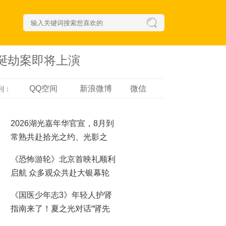
荒诞劫案即将上演
QQ空间
新浪微博
微信
到：
2026湖光嘉年华官宣，8月到
常熟共赴拾光之约、光影之
梦！
《恐怖游轮》北京首映礼顺利
启航 众多观众共赴大银幕轮
回之夜
《国医少年志3》年轻人护肾
指南来了！夏之光对话“肾先
生”，哪些行为最伤肾？