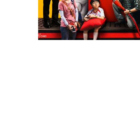
一桩退费触发的绝境困局
一场黑色戏谑的现实博弈