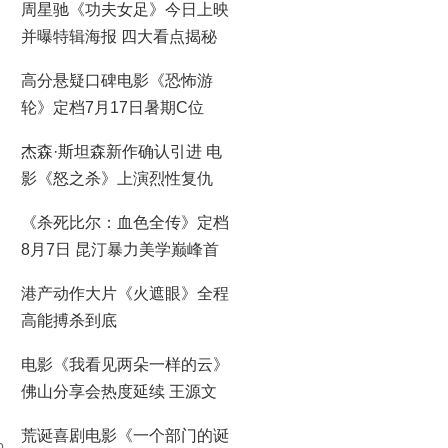
周星驰《功夫女足》今日上映
并曝特辑海报 四大看点揭秘
喜剧盛宴！
高分悬疑口碑电影《恐怖游
轮》定档7月17日暑期C位
杰森·斯坦森新作确认引进 电
影《怒之杀》上演烈性复仇
《杀死比尔：血色全传》定档
8月7日 昆汀暴力美学巅峰首
登大银幕
港产动作大片《火遮眼》全程
高能搏杀到底
电影《我看见两朵一样的云》
佛山分享会热度延续 王源文
淇分享拍摄时鲜活回忆
荒诞喜剧电影《一个部门的诞