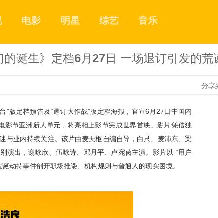
视
电影
明星
综艺
音乐
的诞生》定档6月27日 一场退订引发的
分享
t台
”
版
定档预告
及
“退订大作战”版定档
海报，官宣
6月27日中国内
1
际电影节亚洲新人单元，将亮相上影节完成世界首映
。
影片
凭借独
迷与业内持续关注。
该片由
麦天枢
自编自导，白只、麦沛东、梁
特别演出，谢咏欣、伍咏诗、邓月平、卢宛茵主演。
影片以
“用户
2
场荒诞劫持事件剖开职场推诿、机构规则与普通人的现实困境。
3