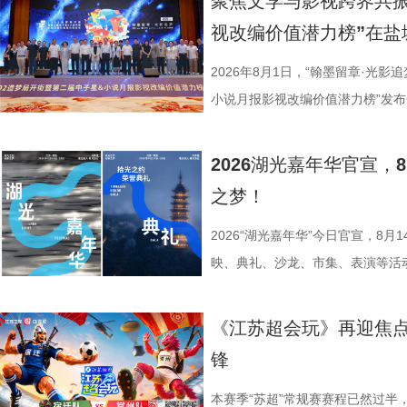
聚焦文学与影视跨界共振
个过程中成为了时代精神标识。
心动美好的浪漫之旅。打卡动线贯
有一支队伍能够晋级进入下一赛程
视改编价值潜力榜”在盐
中国早期企业家兴办实业、产业救
02、独墅湖月亮湾码头、飞翔雕塑
而出？答案今晚揭晓！ PBL
情怀、富民理想和社会责任，凝练为
融天幕、月光码头九大地标，让参
较于第一季，本季赛制紧扣新课标
2026年8月1日，“翰墨留章·光影
神，力求为新时代企业家精神培
浪漫故事。 图片9.png 打卡之
PBL项目挑战模式，模拟真实学
小说月报影视改编价值潜力榜”发
《江海潮生》这个剧名，既代表江
地居民及外籍人士、港澳台同胞提
行知行合一、学以致用的教育内核
活动由中国世界电影学会、江苏省
张謇立足中华文化、拥抱时代
02两座旅游驿站，在“婚拍友好驿
加持、学科专家权威解读，以科学
化广电和旅游局、盐城经济技术开
2026湖光嘉年华官宣
大变局下，张謇的人生贯穿了甲午
宾还会前往独墅湖月亮湾码头，体
子告别被动学习，培养自主学习、
公司、中子星（陕西）影业有限公
之梦！
点，其个人命运与国家命运紧密相
翔雕塑，嘉宾们将登上128米亚洲
力。 节目通过抢位赛、团队轮
达文化传媒公司联合主办，盐城师
架，以“实业报国”为主轴，围绕张
鸡湖全景，随后前往苏州当代美术
方位检验少年们的综合素养。首轮
活动当天，众多知名编剧、导演、
2026“湖光嘉年华”今日官宣，8
以充满张力的情节脉络再现丰满立
动。夜幕降临，活动转场至圆融天幕
年凭借扎实数理基础与超快临场反
人齐聚一堂，共同见证文学与影视
映、典礼、沙龙、市集、表演等活
担当精神，能与当代青年在职
天幕上滚动播出。最后，所有人登船
定基础。紧接着的团队轮答赛考点
了一场关于IP价值转化与产业生态
由此开启的一场夏日约会。湖光嘉年
集结顶尖创作力量，白玉兰、
节，参与者将获颁“觅缘通关证书”。 
料，掌握幻方、数独、杨辉三角、
作，点亮IP改编新航向 作为本次
「观看」「典礼」「理解」「生活
《江苏超会玩》再迎焦
稀缺性，创作的高品质，进一
扰》官方微博、抖音、视频号及a
综合常识等多元内容，极致考验全
视改编价值潜力榜”的发布备受瞩
爱电影、爱生活的人，在常熟的湖
锋
海潮生》汇聚了一众优秀主创。总
共同展示各打卡点特色风景。8月1
可直接解锁终极项目挑战专属资
《小说月报》《小说月报·大字版
连接的集体体验。 同步发布的主
之一，总导演王伟民执导过《孤舟
与心动的城市漫游，一次《非诚勿
阵作为终极试炼的PBL项目挑战
名文学期刊2024年第9期至2025
步路线“雄鹰线”为灵感、以“雕刻
本赛季“苏超”常规赛赛程已然过半