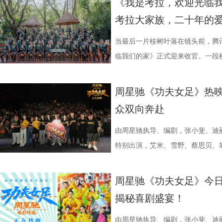
《我是考拉，欢迎光临
跨越时代的精神力量！
出了她对少年们始终如一的守护
后期制作中心、服装道具库、艺人
界，打造专属艺术工坊。这不仅是
号，当时外界普遍认为宿迁队完成
·乔治饰）与一群朋友乘游艇出海
单实用的养生妙招值得收藏？答案
考拉大家族，二十年的
轮答的默契博弈，再到项目实战的
站拍遍”的影视拍摄服务目标。 1
撞。 「参与」单元则将通过「光影
京队、苏州队、无锡队等传统强队
一艘名为“埃俄罗斯”号的神秘游轮
破解“中风谜案” “病发现场探案”
究竟哪一队能冲破关卡、率先晋级？今
业布局上迈出了坚实一步。潜力榜
视频创作者，开展限时20小时的
进，正不断上演“霸王归来”的“好
一人。随处可见的血迹、神秘的指
活环境、身体表现等线索中抽丝剥
当最后一片桉树叶落在镜头前，腾
视频《一站到底·少年季》第二季
质文学IP在盐城落地转化，实现“内
“造梦”的乐趣。 梦的乐园不止光
击、连奏凯歌吗？ 常州摇身一变成
无法逃脱的恐怖轮回——她必须反
后，却暗藏健康危机，四人一路推
临我们的家》正式迎来收官。一段横
逐，看强者如何高光登场、强势突
业资源，不仅为街区注入了持续的
年华还以“电影+”为核心设立「生
赛季常州队也给球迷们带来了足够多
更深的真相。 如今，这部曾陪伴
案结束后，李峰师父结合案例揭秘
暖的朝夕陪伴，缓缓落下温柔帷幕
配套体系。 多方联动：共筑影视生
活烟火气的沉浸式体验。「特色市
届亚军南通队，而且最近三场比赛
陆内地影院。相比电脑与手机屏幕
座”，一句“我有时候也会”瞬间把
爱的考拉、动人的保育故事与专业
周星驰《功夫女足》热映
秀文学作品的展示平台，更是多方
与生活美学的文化奇遇。「演出快
三连胜的同时，稳居积分榜第四位，
片的悬疑氛围与情绪张力——每一
传授预防口诀和推经点穴降压操，夏
心的观看回忆。 图片1 (1).jpg 图
众双向奔赴
场，江苏世纪新城集团、中子星影
律互动中点燃欢乐氛围。「全城多
下来常州队将迎来“魔鬼”赛程，除
一次命运轮回的开启，都将在影院
边学边练，陈妍希却忍不住笑称：“
松弛日常 整部纪录片没有戏剧化
议，此举标志着三方将在剧本开发
动，让光影之美成为点亮常熟的景
队、无锡队和苏州队，稍有不慎排
验 限定周边引爆收藏热情 首映礼
年团开启“肾气大测评” 新师父刘
生活，把独一份的“软萌治愈”送到
由周星驰执导、编剧，张小斐、迪
构建可持续发展的影视产业生态。
限公司、常熟市人民政府主办，中
终保持着很清醒的认识。“今年各
雾海面”——血色海面上的巨轮正驶
率先开启。夏之光意外获评“夯中之
拉明星天团：自带贵公子气质、一
特别出演，艾米、雪野、蔡思贝、
丰富了活动内涵。都市剧《余音》
意（北京）电影有限公司、中影（
都赢得很艰难。7月、8月的四场
围从银幕延伸至现实。8位coser
专属“健康测评”，现场笑料不断。
眼里只有干饭、冲锋像小坦克的食
足》爆笑热映中。
要取景地，通过影像语言展现盐城
传部、常熟高新技术产业开发区、常
心态，一场场打、一场场做准备。”
位蒙面版“杰丝”穿梭于人群之间，
号？刘兰英师父带领国医少年团通
席睡眠官笑哥； 当年四处示爱、如今
周星驰《功夫女足》今日
了“剧有料”分享活动，邀请陈宇、
至18日，以拾光为名，赴光影之
卫“项羽故里”的荣光，还是常州队迎
影迷准备了极为丰富的限定周边。
传授养耳、护肾的实用小妙招。高卿
动给后辈让道的Edison； 16 岁
揭秘喜剧盛宴！
张楚、老藤等业内大咖，围绕“什么
卫视、ai荔枝《江苏超会玩》，
邮轮甲板之上，脚下猩红海面如同
趣的互动中，大家也对肾脏健康有
日常； 还有黏着妈妈不肯独立的“妈宝”洋
达观众”的主题展开深入探讨，围
彩！
游轮舷窗画面明信片，用手掌摁住
身“肾先生”代言人 什么习惯最伤
戳中全网可爱画面至今历历在目：
由周星驰执导、编剧，张小斐、迪