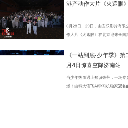
霞、崔桐侥、张娣主演，张琪、房岩
别出演，由深圳电影制片厂有限公
枝播出。更多身体发出的“小信号”
出另一个自己。上下颠倒的人物构
好，急需要一场翻身仗，大家都咬
堵与追杀，以凌厉身手展开绝地反
档，大银幕原汁原味展现昆汀·塔
港产动作大片《火遮眼
勉恒、唐香玉、李明远、苗溢伦、鄂靖
公司、中国电影产业集团股份有限公司
现出影片浓烈的悬疑惊悚氛围，也
球！” “泰州发布”则用“一场久违
追逐、持刃肉搏、贴脸爆头等动作
独家动画片段、上下篇章合映，一
冯禧特别出演，由深圳电影制片厂
有限公司、未来资本投资管理有限公
命。海报上方“越挣扎 越循环”的
分拼出了血性，拼出了骄傲，更拼
搭配快节奏的镜头调度，让影片的
_20260702101109.jpg 
业有限公司、中国电影产业集团股份有
HK LIMITED、大喜市影视文
重复，每一次试图逃离的努力，都
名垫底的镇江队，泰州队能否继续上
动作明星之一，杰森·斯坦森凭借
汀最具代表性的传奇作品，《杀死
6月28日、29日，由安乐影片有
资管理有限公司、未来资本投资管理
限公司、万维仁和（北京）科技有
轮》将于7月17日全国上映。这个
江队官宣调整教练团队 镇江队什
经典银幕硬汉形象，其干净利落的
美学、引领潮流的符号化风格、极
作大片《火遮眼》在北京迎来全国
ROOD HK LIMITED、大喜
司、深圳市八合里投资有限公司、
回！
“苏超”最大的悬念！ 目前，常规
花板”。这部限制级猛片不仅延续
余年的不朽经典，是无数影迷心中
细节，并感谢观众对影片的支持和
影业有限公司、万维仁和（北京）
宝有限公司、比高集团控股有限公
绩，排名积分榜倒数第一的同时，
作为主要场景，在逼仄高压的船舱
西部片等美学完美融合，搭配极致
作和浓烈情绪的双重输出，直接又
《一站到底·少年季》第
限公司、深圳市八合里投资有限公
辉海外电影有限公司、北京我行文
谓“穷则思变，变则思通”，7月1
围攻，将以贴脸搏杀、招招见血的
配乐卡点、鲜明的角色塑造、极具
98%、豆瓣评分7.9、淘票票评分9
月4日惊喜空降济南站
月珠宝有限公司、比高集团控股有
限公司、北京锦橙文化传媒有限公
兼任教练员，统筹球队训练、管理
也让杰森·斯坦森标志性的暴力美学
风格和质感，影响了后世无数影视
影《火遮眼》北京路演现场图-大合影
品，星辉海外电影有限公司、北京
技术有限公司联合出品。影片将于明
韩崑（kun）担任守门员教练；戴
力全开 海外口碑未映先热 点燃期
着深厚的缘分。当年影片大量内景
卷出动作戏新高度 电影《火遮眼
当少年热血遇上知识锋芒，一场专
传媒有限公司、北京锦橙文化传媒
赛，我们影院见！
文、英语、塞尔维亚语，持欧足联
身亡后，贴身保镖科尔·里德被栽
昆汀率剧组在此驻扎拍摄长达三个
的巅峰对决，一招一式不留退路，
燃！由科大讯飞AI学习机独家冠名
科网络技术有限公司联合出品。影
2017年就担任镇江华萨文旅足球
捕，也为了查明真相、替老板复仇
演“疯狂88人”，并联合一众中方
听冲击。北京路演现场，观众称赞
式启动选手招募。作为全国青少年
这场融汇喜剧色彩与竞技魅力、兼
执行主教；2018年，出任镇江华
外卷入一场牵涉国际势力的巨大阴
汀深度热爱邵氏经典功夫片，《杀
解都一览无余，彰显出“港产动作片
打磨、题目梯度、内容设计上也将
练。 展望后续的比赛，刘丹表示
上密室死斗正式打响。 影片在海
深受经典港式武侠熏陶。 此次定档
了”的终极混战戏，谢苗透露总共拍
的线下城市赛也同步火热开启，首
练组也会给队员带来一些新鲜感，
纷纷留言表示期待，直言：“记忆中
原昆汀导演原生创作意图的终极导
不仅五位演员之间需要默契，还要
宇城隆重举办。新一季的智慧风暴