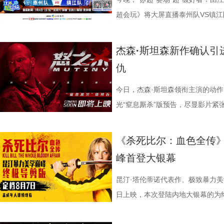
十七年，它同样属于今天。豆瓣8.
数粉丝自发蹲守更新、记录每只考
的大胆突破。第三大看点则是功夫
各种稀奇古怪的招数与功夫绝技混
活经验答对师父问题，被夸“适合学
大银幕所带来的沉浸体验将进一步
超会玩》将大屏直播泰州队VS镇江
留名的经典，而首次登陆内地大银
有人每周奔赴园区只为远远看一眼
统的功夫招式与绿茵竞技巧妙交织
但不显凌乱，反而因独特的喜剧逻
误区，师父还会现场教学哪些缓解痛经
复出现的场景、每一个细微的伏笔
州队、无锡队VS宿迁队、徐州队V
轮》正在全国院线热映。风暴已至，
频，屏幕内外，一场人与考拉、平
思。传球、防守与射门在此处演化
疯狂创意，将足球竞技、各路奇招
公堂，三高风险藏不住了 三高离
得前所未有的震撼呈现。 百万人认
老搭档夏宇翔一起，为大家带来本
杰森·斯坦森新作确认引
游轮上的秘密，正等待更多观众走
的故事走到了尾声，但属于考拉的
有认知的奇幻设定，不仅展现了女
幕奇观。 在电影《功夫女足》中
了一堂“三高健康课”。预防高血压
轮》豆瓣评分长年保持在8.5，超百
州队2胜3负位列第十，镇江队则
仇
日鲜活，八代考拉大家族在这片专
了兼具燃感与爽感的视觉张
编排上。影片中，女足队员们性格
认识高血压风险，陈妍希“屡屡中招
第 191 位。相比单纯依靠反转
场比赛既是荣誉之战，更事关常规
国、助力野生考拉种群复壮的保育计划也
素的包裹之下，影片最能触动观众
源。夸张技能混搭竞技场面，碰撞
笑点拉满。含盐量竞猜中，面包、
惊悚、命运寓言与人性剖析巧妙融
州队主场不容有失，“冠军泰”盼逆
今日，杰森·斯坦森领衔主演的动
14.jpg 我们暂时和这段温柔的
四大看点在于接地气的小人物成长
集笑料中展现一支队伍从摩擦到凝
藏最深的“盐”值刺客？随后，高卿尘
的故事世界。许多观众在首次观影
比赛！ 此前四场比赛，泰州队接
光“窒息厮杀”版预告，尽显影片紧
不会消散，看过考拉母子间的不舍
她们在面对强敌和外界施压时，同
长和坚持。这份奇思，正是《功夫
次上手诊脉，现场又紧张又好笑。
为寻找那些隐藏在细节中的线索与
仅在扬州身上全取三分，表现可以
与肃杀氛围扑面而来。《怒之杀》
危物种保护的重量后，心底生出对
真实的脆弱与挣扎，让她们在团队
足》由周星驰执导并编剧，张小斐
瓜、小夜灯接连登场“喊冤”，国医
影片讲述了单亲母亲杰丝（梅利莎
核心阵容的流失。新赛季，泰州队
银幕复仇爽片，在延续其拳拳到肉
《杀死比尔：血色全传》
我们静静期待下一次相逢，再走进
也更容易让身处现实中的普
藤健特别出演，艾米、雪野、蔡思
脂环节，李雅娟自述是高血脂患者
中遭遇风暴，众人被迫弃船，登上一
心轮换出现断层。如此一来，球队
爆头的感官冲击，点燃动作片影迷期
峰首登大银幕
大家族的故事仍在继续，我们的故
女足》由周星驰执导并编剧，张小
靖、张继聪、欧阳万成友情出演，
入“问诊”状态，从饮食到作息层层
的游轮早在1930年便已失踪，船
频出现漏洞。目前，泰州队失球数达
·斯坦森领衔主演，将以生猛复仇
佐藤健特别出演，艾米、雪野、蔡
洪蕾、施予斐、景如洋、李奕臻、
护法”，哪种抗阻运动有助于预防高
接踵而至的凶杀事件，将杰丝拖入
的压力可想而知。 不过，好消息
命的设定，为观众带来一场新鲜刺激
昆汀·塔伦蒂诺代表作、极致暴力美
阳靖、张继聪、欧阳万成友情出演
桐侥、张娣主演，张琪、房岩、邓月
人的深夜困扰，到女性经期健康课，
历同一段噩梦，而每一次循环都隐
明显回升，以1:0赢下了这场“宿
杰森·斯坦森硬核暴击贴脸输出 密
日上映，本次登陆内地大银幕的为
七、洪蕾、施予斐、景如洋、李奕
唐香玉、李明远、苗溢伦、鄂靖文、A
将会收获哪些生活里的健康智慧？锁定
报中，杰丝手持染血利斧站立于邮
南通队上下兴奋异常。打进制胜一
厮杀”版预告中，杰森·斯坦森孤身
作，影片承载着几代影迷的情怀与