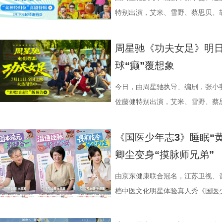
花。 随着盐城师范学院青年影视
掌，似乎有人试图呼救。电影中经典的“G
持人，与“肾先生”展开一场爆笑访
落的笨拙身形、搬新家后被雌性邻
特别出演，艾米、雪野、蔡思贝、
地的揭牌，盐城在影视人才培育方
化为透卡和斧头透扇，观众可在任何
识肾脏健康。 随后，刘兰英师父
一次离开妈妈，独自和哥哥姐姐相
足》发布“众神经归位”喜剧特辑和
学、影视、文旅等多方资源，将有
里，仿佛也在呼吁观众都进入影院
法。陈妍希挑战养生饮品，喝出“痛
加修饰的可爱治愈，在快节奏生活
影官宣至今，收获了大量网友的关注
周星驰《功夫女足》明日
有全国影响力的影视文化高地和文
神秘人的徽章，撕开后竟显露女主
不留情，高卿尘体验后直呼“一下子
幕里满是“看完瞬间抚平内耗”“考
众顶尖球队即将展开一场前所未有
球“癫”覆想象
似乎和刚进入第一轮循环的杰丝一
单实用的养肾方法，等待国医少年
5.jpg 图片6 (1).jpg 藏在
直接拿了地狱难度剧本？！对手各
集章活动，影迷们踊跃参与，将这份
边玩边学 护肾求真挑战正式开启
节目出圈密码，贯穿全季的亲情羁
一环套一环……她们能否靠功夫在
今日，由周星驰执导、编剧，张小
浸观影 首批观众口碑出炉 19时1
搭配等内容，为大家分享实用健康
的情感内核。观众们被片中细腻情
启为期五天的全国路演，主创团队
佐藤健特别出演，艾米、雪野、蔡
“登船”仪式正式开启。200余名
“场外热线”，隔空支招默契十足，
段，成为全片情绪高光。考拉妈妈H
度交流，倾听最新鲜、最真
《功夫女足》发布“来吧！出招！”
轮回噩梦。漆黑封闭的影厅完美贴
验了针灸调理，在轻松欢乐的氛围
分开后仍隔着围栏不停呼唤、四处
戏，脑洞大开点燃爆笑赛事 
式上映。随着“至尊无敌杯”赛事进
《国医少年志3》睡眠“
海风、空荡走廊的脚步声、细碎琴
观耳识健康，再到“肾先生”国医讲
舍不得”的矛盾心绪。还有20年前
辑中，周星驰导演那原汁原味的无
结，一场融合功夫奇招与绿茵较量
卿尘变身“摸脉师兄弟”
轮内部空旷幽深的窒息氛围，在大银
些容易被忽视的身体提醒？锁定今晚2
限，诞下全球唯一海外存活考拉双
情投入，在一次次的尝试中挖掘自
“至尊无敌杯”开赛在即，一众顶尖
影院观看《恐怖游轮》的体验，确
年志3》，更多关于护肾与健康生
杀”，从初见胆怯到晚年细心照料
用标志性的无厘头表演为演员打开
此时的女足队员们开局直接拿了地
由京东健康联合冠名，江苏卫视、
果还是相应的沉浸感，都令我感慨‘
羁绊。 图片7.jpg 图片8 (1).
反复调整，帮助全组迅速进入“星”
在层层施压，赛场诡计一环套一环
档中医文化明星体验真人秀《国医少
观众表示：“全程没有突兀的jump 
洲溯源。20 年前护送考拉来华的
个镜头。三位主演亦坦言，星爷的
我们拭目以待！ “坐等开场”版海报
卫视、ai荔枝播出。本期，国医
意。全场影迷屏息观影、情绪同频
两地守护者回望当年并肩种树、改
导与演员突破自我的碰撞，
电影《功夫女足》脑洞大开，将功
解锁一堂贴近打工人、女性群体和