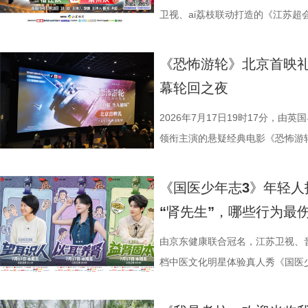
陈敏正担任造型指导、《天下长河
片11.png
的知识全部投入实操应用，在任务
影视改编潜力的佳作，旨在为影视
线路相映成趣，将为观众打开一条
卫视、ai荔枝联动打造的《江苏
的纪兆龙担任美术指导，还邀请了
巧、高阶速算、幻方构造原理，搭
接的桥梁。 第二届“中子星·小说
市生活相融共生的别样魅力。 银幕
决，小屏同步直播南通队VS扬州
慎欣担任本剧顾问。 在演员阵
典古诗词，实现数理逻辑与传统文
复评阶段共有18篇作品入围，涵
湖光嘉年华下属的「观看」单元，
袂为大家带来比赛的精彩解读。目
《恐怖游轮》北京首映礼
天团”。白玉兰奖、飞天奖双奖得
维、统筹能力、抗压能力与团队
团的深入研讨与审慎评议，最终9
性与商业性的展映片单。不仅如此
分，宿迁队凭借净胜球优势排名第
幕轮回之夜
其擅长诠释兼具风骨与情怀的形象
宇轩、陈铭意两位专业领队分别带
终评的9篇作品分别为： 活动现
深度融合常熟的自然肌理与人文底
球队的排名位次。 大胜无锡士气高
果敢与家国赤诚，何冰大量阅读资
路正面交锋，谁将更胜一筹、成
动总策划及推介人、著名编剧、导
观众在不同的自然与文化场域中，
日，最精彩的对决当属宿迁队客场
2026年7月17日19时17分，由
角色，以形神兼备的演绎，将乱
理性剖析战局，“班主任”黄圣依
介。他结合市场前景与创作经验，
影片，都将通过公益放映形式开放
高驰的梅开二度，以4:2战胜无锡
领衔主演的悬疑经典电影《恐怖游
一众实力派演员，共同塑造着一
她将从成长角度解读少年的赛场表
及影视化潜力，为后续的IP孵化
将举办“拾光之约荣誉典礼”，邀请
全队上下士气高涨。进球功臣高驰
举办“一起登船坠入循环”主题首映
中，杨立新饰演的通州巨商沈敬夫
刻启发。在激烈的赛场比拼中，张
引。 第二届“中子星·小说月报影
以“回望十年光影、致敬同行伙伴、
在他看来，无锡队是综合实力很强
被全球影迷奉为“无限循环题材鼻祖
《国医少年志3》年轻人
银子，但股金一分没要，他毕生都相
由衷感慨道“年轻人为什么不怕错，
文学与影视跨界探索的深度回望，
及“拾光伙伴”的同时，回望中国电
动和顽强拼抢创造进攻机会。“这
登内地大银幕 百万人认证必看神作
“肾先生”，哪些行为最
演的当铺老板蒋孟生，出于从小同
拨之下，少年们会迎来哪些成长
耕优质文本，期待更多好故事从这
一个黄金时代的篇章。 每一次思想
力付出。”高驰表示。 目前，在积
精妙绝伦的叙事结构、层层递进的
是押上自己的家产……与其说《江
友，黄圣依再度回归，以细腻敏锐
注入不竭动力。 产业共振：199
年华的精神角落，「理解」单元将
分，凭借净胜球优势暂列第三位，
数观众心中的烧脑神作。豆瓣评分长
由京东健康联合冠名，江苏卫视、
是一群人的故事。在风云激荡的变局
们的暖心后盾。赛场之上，她总能
的另一大亮点是1992造梦局的正
形交流、开放互动与轻社交形式，
本轮无锡队轮空的情况下，宿迁队
列豆瓣电影TOP250第191位。
档中医文化明星体验真人秀《国医少
四个字，自带澎湃如潮的力量
绪，在开场前她特别提到华璟甜，
体，1992造梦局依托丰富多元的
的平台。「大师班」则将邀请顶级
对此，宿迁队主教练张玉宁却显得十
观众，这部作品始终保持着惊人的
视、ai荔枝播出。本期，国医少年
人的对话。8月12日起，每晚19:
份勇气特别可嘉。“我这个‘班主任
化”的全产业链影视生态。街区不
打造专业电影课堂。「工作坊」将
对任何一个对手都要立足于拼。本赛
推演以及隐藏细节的分析至今仍层
健康、护肾课堂、健康求真等精彩