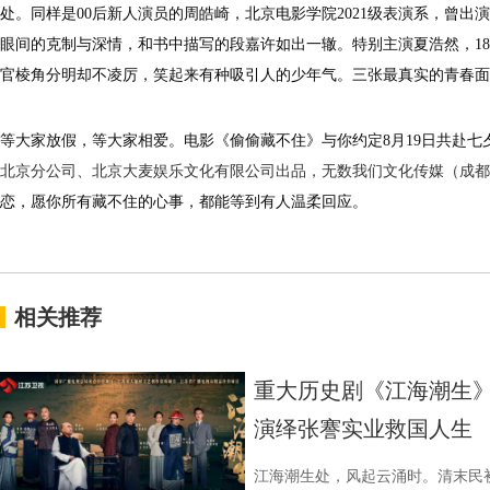
处。同样是00后新人演员的周皓崎，北京电影学院2021级表演系，曾
眼间的克制与深情，和书中描写的段嘉许如出一辙。特别主演夏浩然，
1
官棱角分明却不凌厉，笑起来
有种吸引人的少年气
。
三张最真实的青春面
等大家放假，等大家相爱
。电影《偷偷藏不住》与你约定
8月19日共赴七
北京分公司、北京大麦娱乐文化有限公司出品，无数我们文化传媒（成都
恋，愿你所有藏不住的心事，都
能等到
有人
温
柔
回应。
相关推荐
重大历史剧《江海潮生》
演绎张謇实业救国人生
江海潮生处，风起云涌时。清末民