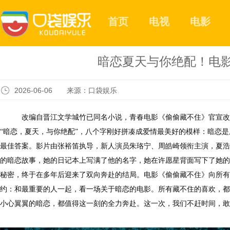
首页
电视
电影
暗恋夏天与你绝配！电
2026-06-06 来源：口袋娱乐
改编自晋江文学城竹已同名小说，
青春电影《偷偷藏不住》官宣改
“暗恋，夏天，与你绝配”，八个字刚好拼凑成爱情最美好的模样：
暗恋是
最佳
答案。
影片由张裕笛执导，新人演员朱珞宁、周皓崎领衔主演，夏浩
的暗恋故事，她的日记本上写满了他的名字，她在许愿星背面写下了她的
秘密，终于在多年后迎来了双向奔赴的结局。电影《偷偷藏不住》向所有
约：
和最重要的人一起，看一场关于
暗恋
的电影
。所有藏不住的喜欢，都
小心翼翼的暗恋，都值得这一刻的全力奔赴。这一次，我们不赶时间，敢