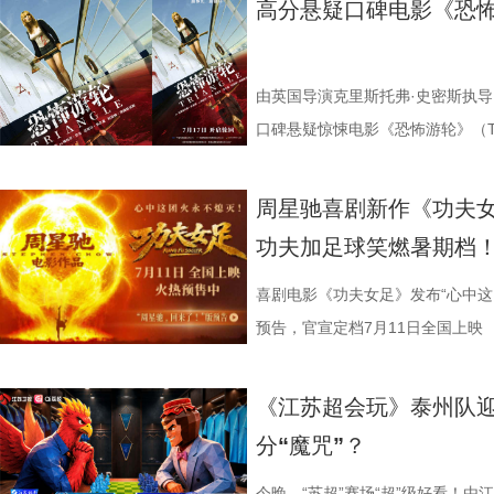
高分悬疑口碑电影《恐怖
氛围格外真实。” 影片结束后，不
考拉濒危的现实镜头，搭配长隆迁
的“今日开赛”版海报中，功夫女队
全新世界。在这里，比赛不再是常
忍、吃得咸、糖分高，这些看似普
反转惊到，时隔多年坐在大银幕重
园区，升华为跨越国界、守护同一
核武器，散发着一股来势汹汹的气
奇招的碰撞。今日发布的“来吧！出
1、睡眠难题引共鸣，夏之光摸脉“开
烧脑反转，而是一整套严丝合缝的
考拉、中澳保育同行三重情感线，
氛围，搭配热血功夫元素，展现出
队员们开局就闯入大型高手内卷现
宇宙用一首改编曲《若是睡眠还没
由英国导演克里斯托弗·史密斯执导
分享道。还有观众感叹：“在电脑
图片10 (1).jpg 图片9.jpg
围。这场各路奇人爆笑集结的奇幻
美瞳大法把控全场，珊瑚队巨人射门输
尘纷纷认领睡眠困扰，李雅娟一句“
口碑悬疑惊悚电影《恐怖游轮》（Tri
的画面完全变了一个模样。” 越挣扎
愈之外，节目始终坚守专业科普底
燃爽功夫对决的高能体验。
空，难题一波接着一波袭来，一场欢
慕不已。睡不着、睡不醒、半夜醒
上映，并同步释出定档海报及定档预
所写——“越挣扎，越循环”，当命
懂内容，成为无数家长首选亲子自
大看点 纵观整部影片，其
手和层出不穷的圈套，这支内忧外患
题。 本期节目，北京中医药大学
借精妙绝伦的叙事结构、层层递进
周星驰喜剧新作《功夫女
能成为下一次循环的起点。不少首
育硬核体系，早在考拉落地十年前
核，无疑构成了吸引观众的核心亮
肋？预告悬念感十足，令人对正片走
学院院长的李峰师父从摸脉切入，
无数观众心中的烧脑神作。影片豆瓣
功夫加足球笑燃暑期档
悚片”“值得反复细品”。有观众评
株桉树，每日供应上千斤新鲜枝叶
怀。作为无数影迷心中的喜剧标志
报则以强烈的反差感抓人眼球。大
场给成员们摸脉判断状态，不仅说
无数影迷奉为“人生必看的悬疑电影之
自我惩罚。大银幕放大宿命的无力
属居所、定期火焰消毒树架、夏令
片独特的号召力。相信此次新作不
悠闲。看似是一群闲散自在的小人
少年团展开睡眠知识问答，从几点
副本.jpg 无限循环鼻祖首登内地
喜剧电影《功夫女足》发布“心中这
板。” 还有影迷指出，在观众已经
环境 繁育科普更是干货满满，考拉仅
一次对经典喜剧基因的深情回望，让
现得淋漓尽致。这群惹不起的市井
办，美食奖励不断加码。面对这些
次《恐怖游轮》首次登陆中国内地
预告，官宣定档7月11日全国上映
轮》的口碑仍旧坚挺，逻辑也仍经
大小，需在育儿袋发育半年；幼崽
剧感动。 在情怀的依托下
这份悬念，唯有走进影院方能揭晓。
助眠小妙招？ 2、痛经不要硬扛！
究剧情细节、绘制时间线、分析循
早已成为经得住时间考验的作品。
树叶；野外考拉单胎进化逻辑、野
胜。第二大看点则聚焦于原汁原味
星驰导演的电影素以天马行空、充
走廊”，“钝刀割肉”“疼到眼前一
机会，还是一场迟到了17年的大银
《江苏超会玩》泰州队
构，经典真的永远不过时。” 上映
等专业知识，都通过日常饲养场景
看，电影依然保留着那种荒诞中透
建出自洽而动人的世界观，将日常
李雅娟分享自己的痛经经历，陈妍
迷圈层到大众观众，这部作品始终
分“魔咒”？
批观众纷纷在社交平台分享观后感：
完整野生动物保育知识，真正实现看纪
路的台词设计层出不穷，力求让观
对人物成长与团队精神的深刻观照
的“忍忍就好”吗？ 杭州市中医院
循环逻辑的推演以及隐藏细节的分
完立刻想二刷”。这些评价也印证
图片12 (1).jpg 一场双向奔
生活细节的独特解构。 与
因，他将功夫足球的舞台拓展至全
红汤、暖宝宝等日常话题，带领国
影迷深夜研究剧情的经典之作终于
今晚，“苏超”赛场“超”级好看！由