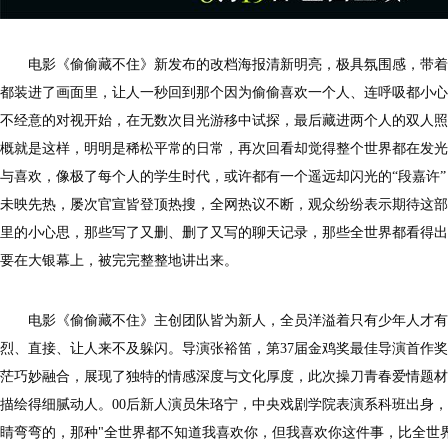
电影《偷偷藏不住》新发布的改档海报清新明亮，极具氛围感，带着
都装进了画面里，让人一秒回到那个因为偷偷喜欢一个人、连呼吸都小心
不经意的对视开始，在无数次
目光游移
中
试探
，最后藏进
两个人的双人照
概就是这样，明明是稀松平常的日常，再次回看却觉得整个世界都在发光
与喜欢，像极了每个人的学生时代，或许都有一个遥远却闪光的
“段嘉许
未映先热，屡次官宣皆登顶热搜，全网热议不断，观众纷纷表示期待这部
里的小心思，那些写了又删、删了又写的聊天记录，那些全世界都看得出
要在大银幕上，被完完整整地讲出来。
电影《偷偷藏不住》主创团队皆为新人，全员洋溢着只有少年人才有
烈、直接、让人来不及躲闪。导演张裕笛，第37届金鸡奖最佳导演首作
茫巧妙融合，展现了独特的情感深度与文化厚度，此次操刀青春爱情题材
描绘得细腻动人。00后新人演员朱珞宁，中央戏剧学院表演系科班出身
睛弯弯的，那种"全世界都不知道我喜欢你，但我喜欢你这件事，比全世