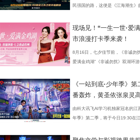
民强国的路，这便是《江海潮生》的故
幸福剧场播出。 作为国家广
材文艺创作资助项目、 江苏省广
现场见！“一生一世·爱
历史敬意与文化匠心。该剧由江苏
市浪漫打卡季来袭！
份有限公司、中共南通市委宣传部
衔主演（按姓氏笔画排序），打破
8月16日，七夕佳节前，《非诚勿
的人生历程，引领观众在百年时光对
爱满金鸡湖”《非诚勿扰》双湖环游
“兼济天下苍生”的民本意识、
活动紧密围绕园区“一生一世·爱满金
正剧框架 讲述一位“状元”的
《非诚勿扰》节目组联合苏州工业
《一站到底·少年季》第
沧浪。 1894年，41岁的
官方微博、抖音、视频号及ai荔枝
番轰炸，黄圣依张泉灵
后就要挨打的现实，他毅然放弃功
珏、孙嬿婉将携手《非诚勿扰》人
业、兴教育、兴城市推动南通成为“
组成“打卡团”阵容，带领多组情侣
由科大讯飞AI学习机独家冠名的江
的发展进程。 爱国、救国、
觅缘之旅。 图片8.png 苏州是
年季》第二季，将于今日19:30在
生》特别选取张謇得中状元的同年
语，一面是工业园区的摩登璀璨。本
位优秀少年集结登场，开启一场兼
剧张强表示：“当国家和民族面临
依托金鸡湖与独墅湖双湖水域联动
量。首期赛场就将迎来二选一残酷