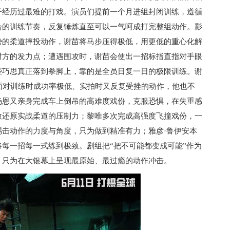
子经历过最难的打戏。演员们提前一个月进组封闭训练，遵循
合的训练节奏，反复锤炼直至可以一气呵成打完整组动作。影
势的柔道摔投动作，谢苗将马步压得极低，用更低的重心化解
对方的发力点；遭遇围攻时，谢苗会使出一招标指直指对手眼
些巧思真正落到拳脚上，靠的是全员日复一日的极限训练。谢
面对训练时成功率极低、实拍时又反复受挫的动作，他也不
杨恩又亲身完成车上倒吊的高难度戏份，克服恐惧，在失重感
致还原实战柔道的压制力；黎唯多次完成高强度飞撞戏份，一
击动作的力度与角度，只为做到精准有力；雅彦·鲁伊安本
每一招每一式练到极致。剧组把“把不可能都变成可能”作为
，只为在大银幕上呈现最原始、最过瘾的动作冲击。