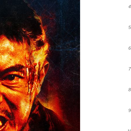
4
5
6
7
8
9