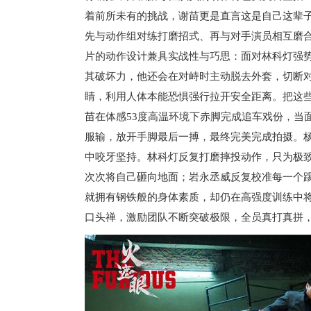
着前所未有的挑战，谢苗更是直言这是自己这辈
先与动作组对练打磨招式、再与对手演员相互磨
片的动作设计兼具实战性与巧思：面对林科灯强
其破坏力，他还会在对峙时主动脱去外套，切断
睛，利用人体本能恐惧强行拉开安全距离。把这
苗在体感53度高温环境下赤脚完成追车戏份，当
服输，放开手脚最后一搏，最终完美完成拍摄。
中咬牙坚持。林科灯反复打磨摔投动作，只为极
次次将自己砸向地面；岩永丞威反复校准每一个踢
就拥有钢铁般的身体素质，却仍在高强度训练中将
口头禅，激励团队不断突破极限，全员真打真拼