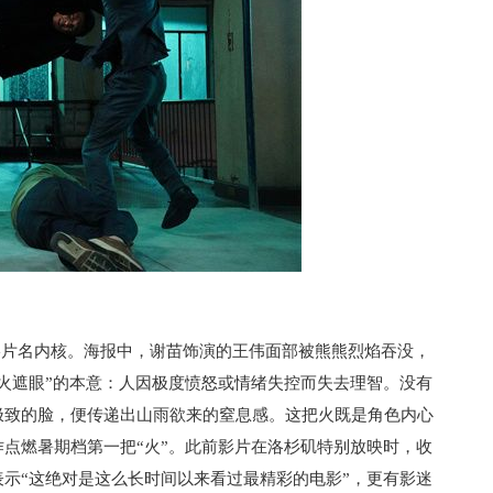
影片名内核。海报中，谢苗饰演的王伟面部被熊熊烈焰吞没，
火遮眼”的本意：人因极度愤怒或情绪失控而失去理智。没有
极致的脸，便传递出山雨欲来的窒息感。这把火既是角色内心
点燃暑期档第一把“火”。此前影片在洛杉矶特别放映时，收
示“这绝对是这么长时间以来看过最精彩的电影”，更有影迷