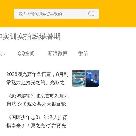
神实训实拍燃爆暑期
QQ空间
新浪微博
微信
到：
2026湖光嘉年华官宣，8月到
常熟共赴拾光之约、光影之
梦！
《恐怖游轮》北京首映礼顺利
启航 众多观众共赴大银幕轮
回之夜
《国医少年志3》年轻人护肾
指南来了！夏之光对话“肾先
生”，哪些行为最伤肾？