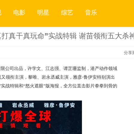
视
电影
明星
综艺
音乐
真打真干真玩命”实战特辑 谢苗领衔五大杀
分享
有限公司出品，许学文、江志强、谭芷珊监制，港产动作领域
1
又领衔主演，黎唯、岩永丞威主演，雅彦·鲁伊安特别演出
”实战特辑和“怒火遮眼”版海报，全方位直击影片拳拳到骨的
2
3