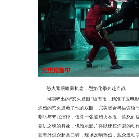
怒火遮眼暗藏执念，烈焰化拳奔赴血战
同期释出的“怒火遮眼”版海报，精准呼应电
炽烈的怒火遮蔽了他的双眼，完美契合粤语谚语“
嘶吼与夸张演绎，仅凭一张被烈火吞没、愤怒到
复仇之魂的具象，也预示影片将以硬核炸裂的动作
获海外观众超高口碑，现场反响热烈，观众激动表