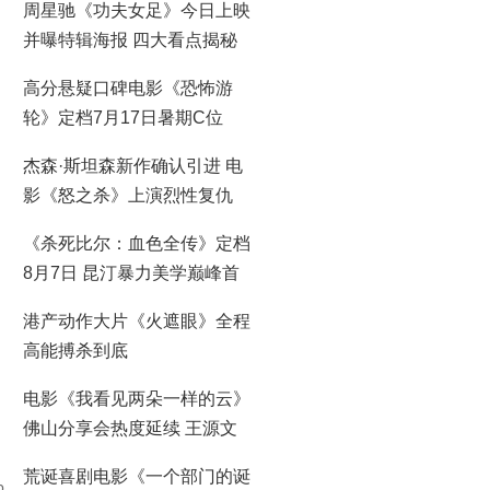
周星驰《功夫女足》今日上映
并曝特辑海报 四大看点揭秘
喜剧盛宴！
高分悬疑口碑电影《恐怖游
轮》定档7月17日暑期C位
杰森·斯坦森新作确认引进 电
影《怒之杀》上演烈性复仇
《杀死比尔：血色全传》定档
8月7日 昆汀暴力美学巅峰首
登大银幕
港产动作大片《火遮眼》全程
高能搏杀到底
电影《我看见两朵一样的云》
佛山分享会热度延续 王源文
淇分享拍摄时鲜活回忆
荒诞喜剧电影《一个部门的诞