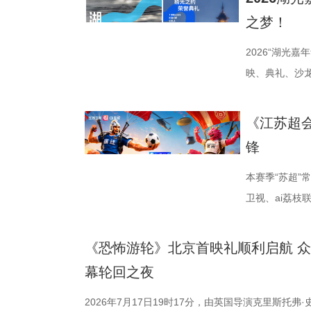
公司、中子星
之梦！
达文化传媒公
活动当天，众
2026“湖光
人齐聚一堂，
映、典礼、沙
了一场关于IP
由此开启的一场
作，点亮IP改
「观看」「典
《江苏超
视改编价值潜
爱电影、爱生
锋
《小说月报》
连接的集体体
名文学期刊20
步路线“雄鹰线
本赛季“苏超
影视改编潜力
线路相映成趣
卫视、ai荔
接的桥梁。 第
市生活相融共生
决，小屏同步
复评阶段共有
湖光嘉年华下
袂为大家带来
《恐怖游
团的深入研讨
性与商业性的
分，宿迁队凭
幕轮回之
终评的9篇作
深度融合常熟
球队的排名位次
动总策划及推
观众在不同的
日，最精彩的
2026年7月