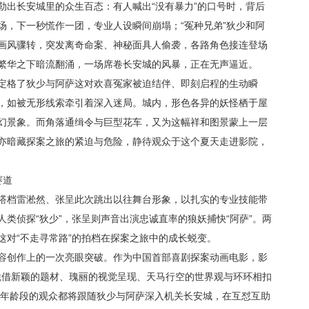
勒出长安城里的众生百态：有人喊出“没有暴力”的口号时，背后
场，下一秒慌作一团，专业人设瞬间崩塌；“冤种兄弟”狄少和阿
画风骤转，突发离奇命案、神秘面具人偷袭，各路角色接连登场
繁华之下暗流翻涌，一场席卷长安城的风暴，正在无声逼近。
定格了狄少与阿萨这对欢喜冤家被迫结伴、即刻启程的生动瞬
，如被无形线索牵引着深入迷局。城内，形色各异的妖怪栖于屋
幻景象。而角落通缉令与巨型花车，又为这幅祥和图景蒙上一层
亦暗藏探案之旅的紧迫与危险，静待观众于这个夏天走进影院，
赛道
搭档雷淞然、张呈此次跳出以往舞台形象，以扎实的专业技能带
类侦探“狄少”，张呈则声音出演忠诚直率的狼妖捕快“阿萨”。两
这对“不走寻常路”的拍档在探案之旅中的成长蜕变。
容创作上的一次亮眼突破。作为中国首部喜剧探案动画电影，影
，凭借新颖的题材、瑰丽的视觉呈现、天马行空的世界观与环环相扣
全年龄段的观众都将跟随狄少与阿萨深入机关长安城，在互怼互助