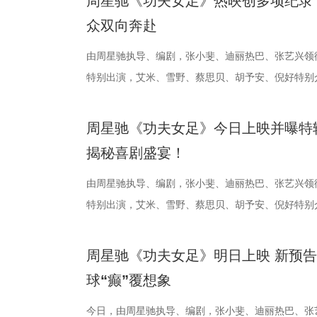
周星驰《功夫女足》热映创多项纪录
传授预防口诀和推经点穴降压操，夏之光秒变“带练老
心的观看回忆。 图片1 (1).jpg 图片2 (1).jpg 
秀文学作品的
与生活美学的
三连胜的同时，
片的悬疑氛围
众双向奔赴
边学边练，陈妍希却忍不住笑称：“动作越标准越好笑
松弛日常 整部纪录片没有戏剧化冲突，只用纯粹纪
场，江苏世纪
律互动中点燃
下来常州队将
一次命运轮回
年团开启“肾气大测评” 新师父刘兰英登场，一场趣味
生活，把独一份的“软萌治愈”送到观众眼前。我们认
由周星驰执导、编剧，张小斐、迪丽热巴、张艺兴领
议，此举标志
动，让光影之
队、无锡队和
验 限定周边引
率先开启。夏之光意外获评“夯中之夯”，陈妍希、李
拉明星天团：自带贵公子气质、一见到桉树叶就丢掉
特别出演，艾米、雪野、蔡思贝、胡予安、倪好特别
构建可持续发
限公司、常熟
终保持着很清
雾海面”——血
专属“健康测评”，现场笑料不断。 除了耳朵，身体
眼里只有干饭、冲锋像小坦克的食神小九； 一天睡
足》爆笑热映中。
丰富了活动内
意（北京）电
都赢得很艰难
围从银幕延伸至
号？刘兰英师父带领国医少年团通过耳朵、指甲等细
席睡眠官笑哥； 当年四处示爱、如今佛系养老的Hap
要取景地，通
传部、常熟高新
心态，一场场
位蒙面版“杰丝
周星驰《功夫女足》今日上映并曝特
传授养耳、护肾的实用小妙招。高卿尘现场上演“手搓
动给后辈让道的Edison； 16 岁优雅美人Alice
了“剧有料”
至18日，以
卫“项羽故里”
影迷准备了极
揭秘喜剧盛宴！
趣的互动中，大家也对肾脏健康有了更多认识。 护
日常； 还有黏着妈妈不肯独立的“妈宝”洋葱头。 图片3.jpg
张楚、老藤等业
卫视、ai荔
邮轮甲板之上
身“肾先生”代言人 什么习惯最伤肾？哪些护肾方式
戳中全网可爱画面至今历历在目：慢吞吞啃叶子时微
由周星驰执导、编剧，张小斐、迪丽热巴、张艺兴领
达观众”的主
彩！
游轮舷窗画面
持人，与“肾先生”展开一场爆笑访谈，通过轻松有趣
落的笨拙身形、搬新家后被雌性邻居包围荷尔蒙爆棚
特别出演，艾米、雪野、蔡思贝、胡予安、倪好特别
花。 随着盐
掌，似乎有人试图
识肾脏健康。 随后，刘兰英师父现场教授补肾穴位
一次离开妈妈，独自和哥哥姐姐相处时慌张又懵懂的
足》发布“众神经归位”喜剧特辑和“今日开赛”版海报
地的揭牌，盐
化为透卡和斧
法。陈妍希挑战养生饮品，喝出“痛苦面具”；夏之光示
加修饰的可爱治愈，在快节奏生活里，从考拉慢节奏
影官宣至今，收获了大量网友的关注。影片讲述了“至
学、影视、文
里，仿佛也在
周星驰《功夫女足》明日上映 新预
不留情，高卿尘体验后直呼“一下子就通了”，护肾课
幕里满是“看完瞬间抚平内耗”“考拉过上了我想过的生
众顶尖球队即将展开一场前所未有的巅峰对决！而此
有全国影响力
神秘人的徽章
球“癫”覆想象
单实用的养肾方法，等待国医少年团现场解锁？ 求
5.jpg 图片6 (1).jpg 藏在桉树叶下的深情，读懂
直接拿了地狱难度剧本？！对手各个身怀绝技，外界
似乎和刚进入
边玩边学 护肾求真挑战正式开启，刘兰英师父围绕
节目出圈密码，贯穿全季的亲情羁绊、双向守护，则
一环套一环……她们能否靠功夫在绿茵场上逆风翻盘
今日，由周星驰执导、编剧，张小斐、迪丽热巴、张
集章活动，影迷