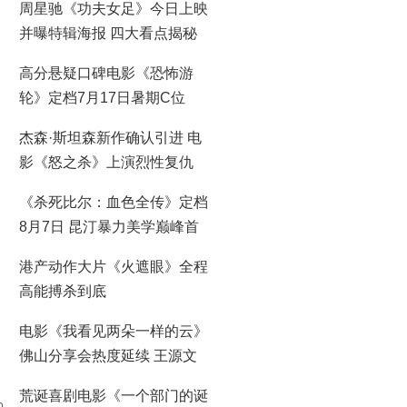
周星驰《功夫女足》今日上映
并曝特辑海报 四大看点揭秘
喜剧盛宴！
高分悬疑口碑电影《恐怖游
轮》定档7月17日暑期C位
杰森·斯坦森新作确认引进 电
影《怒之杀》上演烈性复仇
《杀死比尔：血色全传》定档
8月7日 昆汀暴力美学巅峰首
登大银幕
港产动作大片《火遮眼》全程
高能搏杀到底
电影《我看见两朵一样的云》
佛山分享会热度延续 王源文
淇分享拍摄时鲜活回忆
荒诞喜剧电影《一个部门的诞