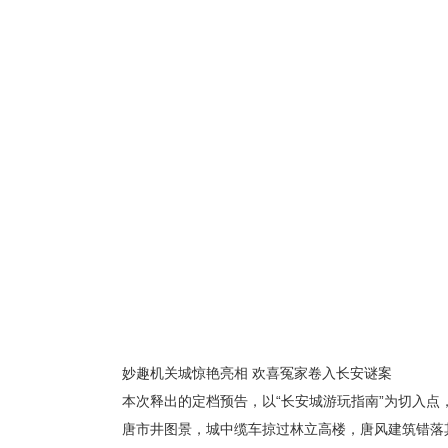
妙趣机关城惊艳亮相 欢喜冤家卷入长安谜案
本次释出的定档预告，以“长安城游玩指南”为切入
唐市井图景，城中缆车掠过林立高楼，唐风建筑错落