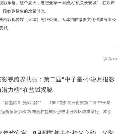
观影乐趣。这个夏天，邀您全家一同踏入“机关长安城”，在欢声
一段妙趣横生的欢聚时光。
映画影视传媒（天津）有限公司、天津猫眼微影文化传媒有限公
安城。
更多>>
与影视跨界共振：第二届“中子星·小说月报影
值潜力榜”在盐城揭晓
日，“翰墨留章·光影追梦”——1992造梦局开街暨第二届“中子星·
改编价值潜力榜”发布会在盐城经济技术开发区隆重举行。本次
界电影学会、江苏省作家协会、中共盐城市委宣传部、盐城市文
局、盐城经济技术开发区指导，江苏世纪新城投资控股集团有限
光嘉年华官宣，8月到常熟共赴拾光之约、光影