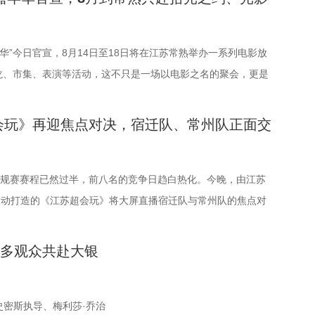
（陕西）影业有限公司、百花文艺出版社、陕西文投（影视）艺
司联合主办，盐城师范学院、盐城幼儿师范高等专科学校协办。
多知名编剧、导演、作家、行业专家、平台代表及影视公司负责
嘉年华”今日官宣，8月14日至18日将在江苏常熟举办一系列电影放
共同见证文学与影视两大艺术形态的深度对话与跨界共振，开启
龙、市集、表演等活动，这不只是一场以电影之名的聚会，更是
价值转化与产业生态构建的思想盛宴。 榜单揭晓：九部潜力佳
夏日约会。湖光嘉年华以“拾光之约 光影之梦”为主题，设立
编新航向 作为本次活动的核心环节，第二届“中子星·小说月报影
礼」「理解」「生活」「参与」五大主题活动单元，邀请每一个
会玩》再迎焦点对决，宿迁队、常州队正面交
力榜”的发布备受瞩目。该榜单经过严格筛选与专业评审，从
活的人，在常熟的湖光山色中，共同完成一次关于观看、感受与
《小说月报·大字版》《小说月报原创版》《科幻立方》四本知
验。 同步发布的主视觉海报与主题活动单元海报，以常熟热门徒
24年第9期至2025年第12期上刊载的480余篇小说中甄选出最具
”为灵感、以“雕刻现在 飞向未来”为寓意，绚烂的湖面与斑斓的
”常规赛赛程已然过半，前八名的竞争日趋白热化。今晚，由江苏
的佳作，旨在为影视行业输送优质文本，搭建文学与影视高效对
，将为观众打开一条光影与现实交织的道路，解锁影像艺术与城
枝联动打造的《江苏超会玩》将大屏直播宿迁队与常州队的焦点对
二届“中子星·小说月报影视改编价值潜力榜”的评选异常激烈，
的别样魅力。 银幕内做电影美梦，银幕外致敬造梦的人 2026
直播南通队VS扬州队的比赛。主持人李响、解说员洪超将继续联
18篇作品入围，涵盖短篇、中篇、科幻三大类别。经过终评评委
属的「观看」单元，将精选中外经典电影，为观众献上兼具艺术
比赛的精彩解读。目前，在积分榜上，宿迁队与常州队同积12
轮》北京首映礼顺利启航 众多观众共赴大银
与审慎评议，最终9篇作品脱颖而出，成功入选终评榜单。 入选
展映片单。不仅如此，展映还将因地制宜打造多元化放映场景，
借净胜球优势排名第三。这场比赛的胜负走向，将直接决定两支
夜
品分别为： 活动现场，主办方为上榜作者颁发荣誉证书。榜单活
的自然肌理与人文底蕴，在常熟的湖光山色里搭建户外银幕，让
。 大胜无锡士气高涨，宿迁主场静候强敌 “苏超”上一个比赛
介人、著名编剧、导演陈宇对上榜作品进行了影视改编价值推
自然与文化场域中，获得前所未有的沉浸式光影体验。本次展映
对决当属宿迁队客场挑战无锡队。最终，宿迁队反客为主，凭借
17日19时17分，由英国导演克里斯托弗·史密斯执导、梅利莎·乔治