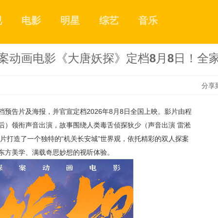
视
电影
明星
综艺
音乐
案动画电影《大唐妖探》定档8月8日！全
分享
预告片及海报，并官宣定档2026年8月8日全国上映。影片由程
1
后）领衔声音出演，故事围绕人类毒舌侦探狄少（声音出演 雷淞
片打造了一个独特的“机关长安城”世界观，依托精彩的双人探案
东方美学、满载奇思妙想的视听体验。
2
3