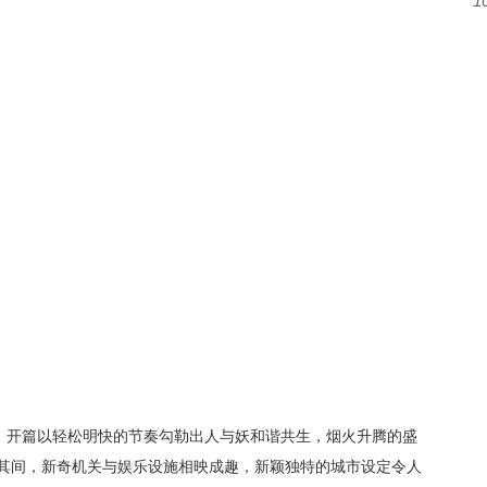
1
点，开篇以轻松明快的节奏勾勒出人与妖和谐共生，烟火升腾的盛
其间，新奇机关与娱乐设施相映成趣，新颖独特的城市设定令人