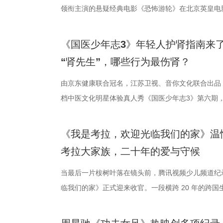
介。他结合市
影片，都将通
高驰的梅开二度
领衔主演的悬
及影视化潜力
将举办“拾光
全队上下士气
举办“一起登船
引。 第二届“
以“回望十年光
在他看来，无
被全球影迷奉为
《国医少年志3》年轻人护肾指南来
文学与影视跨
及“拾光伙伴
动和顽强拼抢
登内地大银幕 
“肾先生”，哪些行为最伤肾？
耕优质文本，
一个黄金时代的
力付出。”高驰
精妙绝伦的叙
由京东健康联合冠名，江苏卫视、音你文化联合出品
注入不竭动力。
年华的精神角
分，凭借净胜
数观众心中的烧
档中医文化明星体验真人秀《国医少年志3》第六期，将
的另一大亮点是
形交流、开放
本轮无锡队轮
列豆瓣电影TO
视、ai荔枝播出。本期，国医少年团不仅将破解“中风
体，1992造
的平台。「大
对此，宿迁队
观众，这部作
健康、护肾课堂、健康求真等精彩内容。哪些健康误
化”的全产业
打造专业电影
对任何一个对
推演以及隐藏
《我是考拉，欢迎光临我们的家》温
单实用的养生妙招值得收藏？答案即将揭晓！ 病发
后期制作中心
界，打造专属
号，当时外界
·乔治饰）与
考拉大家族，二十年的爱与守候
破解“中风谜案” “病发现场探案”再度开启，国医少年
站拍遍”的影视
撞。 「参与」
京队、苏州队
一艘名为“埃俄
活环境、身体表现等线索中抽丝剥茧，还原病发真相
当最后一片桉树叶落在镜头前，腾讯视频少儿频道纪
业布局上迈出
视频创作者，
进，正不断上演
一人。随处可
后，却暗藏健康危机，四人一路推理、层层分析，最
临我们的家》正式迎来收官。一段横跨 20 年的跨
质文学IP在盐
“造梦”的乐趣
击、连奏凯歌吗
无法逃脱的恐
案结束后，李峰师父结合案例揭秘中风预警信号，陈
暖的朝夕陪伴，缓缓落下温柔帷幕。节目上线以来，
业资源，不仅
年华还以“电影
赛季常州队也给
更深的真相。
座”，一句“我有时候也会”瞬间把夏之光吓得连喊“快
爱的考拉、动人的保育故事与专业详实的自然科普深
配套体系。 多
活烟火气的沉
届亚军南通队
陆内地影院。