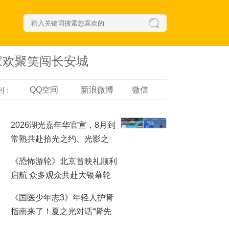
家欢聚笑闯长安城
QQ空间
新浪微博
微信
到：
2026湖光嘉年华官宣，8月到
常熟共赴拾光之约、光影之
梦！
《恐怖游轮》北京首映礼顺利
启航 众多观众共赴大银幕轮
回之夜
《国医少年志3》年轻人护肾
指南来了！夏之光对话“肾先
生”，哪些行为最伤肾？