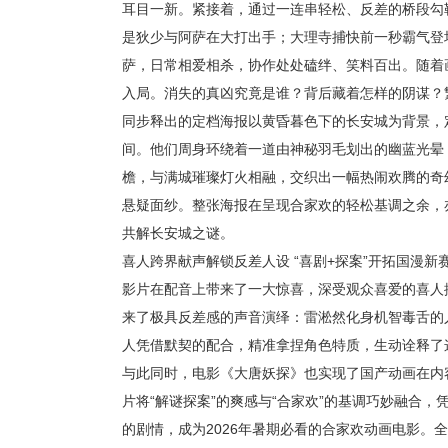
耳目一新。紧接着，通过一连串轻松、反差的桥段勾
是狄少与阿萨在大打出手；大理寺捕快前一秒霸气登
萨，日常相爱相杀，协作处处磕绊、笑料百出。随着
入局。消失的真凶究竟是谁？背后藏着怎样的阴谋？
同步释出的定档海报以黄昏暮色下的长安城为背景，
间。他们周身环绕着一道由神秘羽毛划出的幽蓝光晕
檐，与满城璀璨灯火相融，交织出一幅热闹欢腾的奇
悬疑面纱。整张海报在呈现合家欢的轻松基调之余，
共解长安城之谜。
喜人跨界献声解锁反差人设 “喜剧+探案”开拓国漫新
影片在配音上带来了一大惊喜，深受观众喜爱的喜人
来了极具反差感的声音演绎：雷淞然化身机智毒舌的人
人凭借默契的配合，精准拿捏角色特质，生动诠释了
与此同时，电影《大唐妖探》也实现了国产动画在内
片将“解谜探案”的爽感与“合家欢”的基调巧妙融合
的剧情，成为2026年暑期必看的合家欢动画电影。