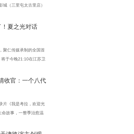
场前景与创作经验，深度剖析了每部作品的故事内核、人物塑造
过公益放映形式开放预约，借此让电影回归大众。 「典礼」单元
，以4:2战胜无锡队，终结对手不败金身。这场胜利，让宿迁
疑经典电影《恐怖游轮》在北京英皇电影城（三里屯太古里店）
，为后续的IP孵化与影视改编提供了专业而富有洞见的方向性指
之约荣誉典礼”，邀请幕前幕后电影人，星光汇聚点亮常熟。其将
高涨。进球功臣高驰表示，这场比赛队友们的发挥都十分出彩。
坠入循环”主题首映礼。300名影迷齐聚一堂，共同见证了这部
中子星·小说月报影视改编价值潜力榜”的圆满落幕不仅是对过往
影、致敬同行伙伴、开启全新未来”为主线，在表彰“拾光影人”
锡队是综合实力很强的队伍，自己和队友只能全程依靠高强度跑
“无限循环题材鼻祖”的影片首次登陆内地大银幕。 17年经典首
了！夏之光对话
界探索的深度回望，更是一个崭新的起点。未来，榜单将持续深
”的同时，回望中国电影的发展脉络与人物足迹，共启中国电影下
创造进攻机会。“这份来之不易的胜利，离不开每一名队友的全
百万人认证必看神作 自2009年问世以来，《恐怖游轮》便凭借
期待更多好故事从这里走向荧幕，持续为影视产业的高质量发展
篇章。 每一次思想的碰撞，都将抵达梦的更深处 作为湖光嘉
表示。 目前，在积分榜上，宿迁队与常州队、苏州队同积12
事结构、层层递进的悬疑反转以及令人细思极恐的结局，成为无
，聚仁传媒承制的全国首
 产业共振：1992造梦局开街，构筑影视文旅新地标 本次活动
落，「理解」单元将为观众呈现对谈系列活动。「沙龙」将以环
球优势暂列第三位，与排名第二的无锡队也只有2分的差距。在
脑神作。豆瓣评分长年保持在8.5，累计超过百万人打分，位
于今晚21:10在江苏卫
1992造梦局的正式开街。作为盐城“短剧之城”建设的核心载
互动与轻社交形式，为不同电影爱好者提供一个全方位交流学习
空的情况下，宿迁队若能全取三分，将让自己的排名更进一步。
P250第191位。从论坛时代到短视频时代，从影迷圈层到大众
谜案”，还将解锁望耳识
梦局依托丰富多元的拍摄场景，已构建起“创作—拍摄—制作—孵
师班」则将邀请顶级电影创作者亲临现场，以大师公开课形式，
主教练张玉宁却显得十分谦逊，在采访中直言“宿迁是弱队”，面
品始终保持着惊人的讨论热度——关于结局的解读、循环逻辑的
区值得警惕？又有哪些简
链影视生态。街区不仅拥有多种主题的实景拍摄基地，还配套了
课堂。「工作坊」将以沉浸式实践工作坊的形式，拓宽创作边
手都要立足于拼。本赛季开始前，张玉宁曾喊出“进入前八”的口
细节的分析至今仍层出不穷。 影片讲述了单亲母亲杰丝（梅利莎
情收官：一个八代
现场抽丝剥茧，国医少年团
、服装道具库、艺人库等专业服务，致力于实现“一城千面、一
艺术工坊。这不仅是一场观影盛会，更是一次思想与创造的碰
普遍认为宿迁队完成该目标存在不小难度。但随着它接连战胜南
一群朋友乘游艇出海游玩，途中遭遇风暴，众人被迫弃船，登上
团化身“健康侦探”，从生
拍摄服务目标。 1992造梦局的开街，标志着盐城在影视文化产
单元则将通过「光影极客限时创作赛」，面向全国遴选优质AI短
、无锡队等传统强队，这支昔日并不被看好的球队一路高歌猛
罗斯”号的神秘游轮。这艘游轮早在1930年便已失踪，船上空无
。看似平常的生活习惯背
录片《我是考拉，欢迎光
了坚实一步。潜力榜活动与街区载体的深度融合，将有效推动优
开展限时20小时的创作竞赛主题沙龙与作品展映，让更多人享受
“霸王归来”的“好戏”。此番坐拥主场之利，宿迁队能乘胜追
见的血迹、神秘的指示、接踵而至的凶杀事件，将杰丝拖入一个
终能否锁定真正病因？ 探
国生命故事，一整季治愈温
城落地转化，实现“内容”与“场景”的无缝对接。通过导入优质产
。 梦的乐园不止光影，编织更多现实的乐趣 在电影之外，湖光嘉
？ 常州摇身一变成“常威”，全力冲击四连胜 和宿迁队一样，新
怖轮回——她必须反复经历同一段噩梦，而每一次循环都隐藏着
妍希听得频频“对号入
无数家庭被镜头里软萌可
为街区注入了持续的内容活力，也进一步完善了区域的影视文旅
+”为核心设立「生活」单元，多种玩法营造兼具电影氛围感与生
球迷们带来了足够多的惊喜。他们不仅在揭幕战中3:0完胜上
 如今，这部曾陪伴无数影迷深夜研究剧情的经典之作终于首次登
去医院”。随后，师父现场
深打动，留下许多触动人
方联动：共筑影视生态，赋能盐城文旅新篇 本次活动不仅是优
浸式体验。「特色市集」结合电影元素，打造一场融合艺术灵感
，而且最近三场比赛接连战胜镇江队、盐城队、连云港队，喜提
相比电脑与手机屏幕，大银幕所带来的沉浸体验将进一步放大影