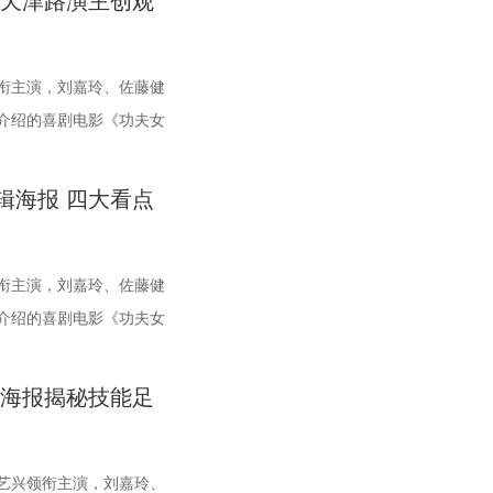
 天津路演主创观
师”，一本正经带着大家
一整季萌趣治愈，解锁考拉专属
展示平台，更是多方资源联动、共谋发展的合作盛会。活动现
文化奇遇。「演出快闪」将带来充满夏日活力的舞蹈表演，在音
稳居积分榜第四位，从“常宝”摇身一变成为“常威”。 不过，接
与情绪张力——每一次重复出现的场景、每一个细微的伏笔、每
！” 观耳辨健康，国医少
实镜头捕捉考拉家族的松弛
新城集团、中子星影业、百花文艺出版社共同签署了战略合作协
欢乐氛围。「全城多巴胺激活计划」则将贯穿全城开展打卡活
迎来“魔鬼”赛程，除了宿迁队之外，将陆续迎战泰州队、徐州
的开启，都将在影院里获得前所未有的震撼呈现。 沉浸式登船体
十足的“观耳识健康”测试
识了一整个性格鲜活的考
衔主演，刘嘉玲、佐藤健
着三方将在剧本开发、IP孵化、人才培养等领域深化协同，合力
美成为点亮常熟的景色。 湖光嘉年华由中国电影产业集团股份有
苏州队，稍有不慎排名或将出现大变化。对此，主教练郑小田始
爆收藏热情 首映礼当晚，英皇电影城大堂被精心还原为一片“迷
雅娟、高卿尘也纷纷迎来
偶像包袱的园草小叶子；
介绍的喜剧电影《功夫女
展的影视产业生态。 此外，一系列配套活动也同步展开，进一步
市人民政府主办，中影江南（苏州）电影产业有限公司、中影创
醒的认识。“今年各个对手都很强，没有弱队，我们每一场比赛
色海面上的巨轮正驶向未知真相，仿佛将“埃俄罗斯”号的神秘氛
还有哪些细节藏着健康信
足二十小时、随处皆床的首
涵。都市剧《余音》的开机仪式在现场举行，该剧将以盐城为主
影有限公司、中影（文创）北京电影有限公司、中共常熟市委宣
。7月、8月的四场球，对手的积分都比较靠前，我们还是要放平
现实。8位coser化身电影中的核心角色，2位露脸版“杰丝”与6
节了解身体状态，并现场
py； 曾经霸气护树、主
过影像语言展现盐城的城市魅力与人文风情。 当天下午，还举办
技术产业开发区、常熟文旅发展集团有限公司承办。 8月14日
打、一场场做准备。”郑小田说道。 那么，究竟是宿迁队继续捍
”穿梭于人群之间，让现场观众仿佛置身于循环之中。 现场还为
辑海报 四大看点
吴彦祖”名场面，轻松有
，专属树叶糊配奶粉的老年养生
分享活动，邀请陈宇、宋方金、郭现春、谭凯、韩浩月、贾轶群、
拾光为名，赴光影之梦。湖光嘉年华，让我们与电影同行。
的荣光，还是常州队迎来创纪录的四连胜？今晚19:30，锁定江苏
为丰富的限定周边。精美工艺海报上，杰丝手持染血利斧站立于
肾课堂欢乐开讲，夏之光化
 图片4 (1).jpg 那些
内大咖，围绕“什么是好故事”“一个故事要穿越多少关隘才能抵
枝《江苏超会玩》，悬念即将揭晓，让我们一起为家乡球队加油喝
，脚下猩红海面如同镜像般倒映出另一个自己。看似平平无奇的
其实是误区？夏之光变身主
醺的小脸、从树上笨拙滑
衔主演，刘嘉玲、佐藤健
题展开深入探讨，围绕文学与影视的融合发展碰撞出思想的火
明信片，用手掌摁住再放开，竟在黑漆漆的舷窗中浮现另一只手
的情景演绎带大家重新认
的小叶子，还有洋葱头第
介绍的喜剧电影《功夫女
城师范学院青年影视创作人才实训基地、盐城幼专校外总部实训基
呼救。电影中经典的“Go to Theater（剧院等你）”镜面镜头
、健肾小动作和日常养护方
模样。无数观众被这份不
，并于今日正式上映。电
城在影视人才培育方面也取得了新进展。此次活动有效整合了文
头透扇，观众可在任何地方透过透卡回到“埃俄罗斯号”的洗手间
范补肾手法时“下手”毫
日常中寻得片刻喘息，弹
尊无敌杯”开赛在即，一
旅等多方资源，将有力推动优质项目落地盐城，助力盐城打造具
呼吁观众都进入影院完整感受这部影片的精妙。表面上显示蒙面
告海报揭秘技能足
堂笑点不断。还有哪些简
活”的走心留言。 图片
时的功夫女足队员们开局
的影视文化高地和文旅融合新标杆。
，撕开后竟显露女主角杰丝的面容，观众们也收获了惊喜体验，
真挑战欢乐升级，护肾知识
万物共通的温柔 如果说萌态是
也在层层施压，赛场诡计
第一轮循环的杰丝一起揭露了神秘人的身份。此外，现场还设有
护肾食材、养肾动作和中药
是戳中千万女性家庭观众
？影片今日公映，并将开
艺兴领衔主演，刘嘉玲、
们踊跃参与，将这份独特的“登船凭证”珍藏带回家。 大银幕沉