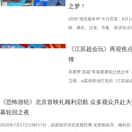
大变局下，张謇的人生贯穿了甲午
宾还会前往独墅湖月亮湾码头，体
子告别被动学习，培养自主学习、
公司、中子星（陕西）影业有限公
之梦！
点，其个人命运与国家命运紧密相
翔雕塑，嘉宾们将登上128米亚洲
力。 节目通过抢位赛、团队轮
达文化传媒公司联合主办，盐城师
架，以“实业报国”为主轴，围绕张
鸡湖全景，随后前往苏州当代美术
方位检验少年们的综合素养。首轮
活动当天，众多知名编剧、导演、
2026“湖光嘉年华”今日官宣，8
以充满张力的情节脉络再现丰满立
动。夜幕降临，活动转场至圆融天幕
年凭借扎实数理基础与超快临场反
人齐聚一堂，共同见证文学与影视
映、典礼、沙龙、市集、表演等活
担当精神，能与当代青年在职
天幕上滚动播出。最后，所有人登船
定基础。紧接着的团队轮答赛考点
了一场关于IP价值转化与产业生态
由此开启的一场夏日约会。湖光嘉年
集结顶尖创作力量，白玉兰、
节，参与者将获颁“觅缘通关证书”。 
料，掌握幻方、数独、杨辉三角、
作，点亮IP改编新航向 作为本次
「观看」「典礼」「理解」「生活
《江苏超会玩》再迎焦
稀缺性，创作的高品质，进一
扰》官方微博、抖音、视频号及a
综合常识等多元内容，极致考验全
视改编价值潜力榜”的发布备受瞩
爱电影、爱生活的人，在常熟的湖
锋
海潮生》汇聚了一众优秀主创。总
共同展示各打卡点特色风景。8月1
可直接解锁终极项目挑战专属资
《小说月报》《小说月报·大字版
连接的集体体验。 同步发布的主
之一，总导演王伟民执导过《孤舟
与心动的城市漫游，一次《非诚勿
阵作为终极试炼的PBL项目挑战
名文学期刊2024年第9期至2025
步路线“雄鹰线”为灵感、以“雕刻
本赛季“苏超”常规赛赛程已然过半
陈敏正担任造型指导、《天下长河
片11.png
的知识全部投入实操应用，在任务
影视改编潜力的佳作，旨在为影视
线路相映成趣，将为观众打开一条
卫视、ai荔枝联动打造的《江苏
的纪兆龙担任美术指导，还邀请了
巧、高阶速算、幻方构造原理，搭
接的桥梁。 第二届“中子星·小说
市生活相融共生的别样魅力。 银幕
决，小屏同步直播南通队VS扬州
慎欣担任本剧顾问。 在演员阵
典古诗词，实现数理逻辑与传统文
复评阶段共有18篇作品入围，涵
湖光嘉年华下属的「观看」单元，
袂为大家带来比赛的精彩解读。目
《恐怖游轮》北京首映礼顺利启航 众多观众共赴大
天团”。白玉兰奖、飞天奖双奖得
维、统筹能力、抗压能力与团队
团的深入研讨与审慎评议，最终9
性与商业性的展映片单。不仅如此
分，宿迁队凭借净胜球优势排名第
幕轮回之夜
其擅长诠释兼具风骨与情怀的形象
宇轩、陈铭意两位专业领队分别带
终评的9篇作品分别为： 活动现
深度融合常熟的自然肌理与人文底
球队的排名位次。 大胜无锡士气高
2026年7月17日19时17分，由英国导演克里斯托弗·史密斯执导、梅利莎
果敢与家国赤诚，何冰大量阅读资
路正面交锋，谁将更胜一筹、成
动总策划及推介人、著名编剧、导
观众在不同的自然与文化场域中，
日，最精彩的对决当属宿迁队客场