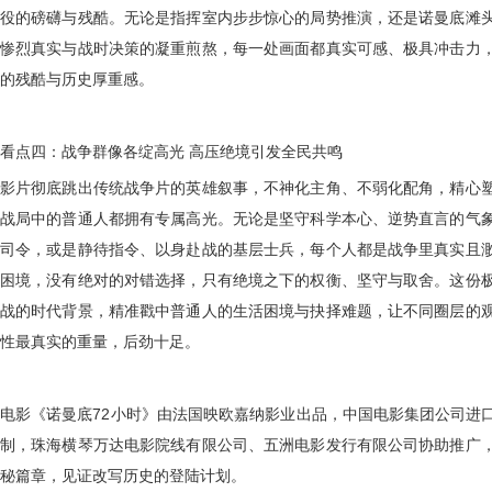
役的磅礴与残酷。无论是指挥室内步步惊心的局势推演，还是诺曼底滩
惨烈真实与战时决策的凝重煎熬，每一处画面都真实可感、极具冲击力
的残酷与历史厚重感。
看点四：战争群像各绽高光
高压绝境引发全民共鸣
影片彻底跳出传统战争片的英雄叙事，不神化主角、不弱化配角，精心
战局中的普通人都拥有专属高光。无论是坚守科学本心、逆势直言的气
司令，或是静待指令、以身赴战的基层士兵，每个人都是战争里真实且
困境，没有绝对的对错选择，只有绝境之下的权衡、坚守与取舍。这份
战的时代背景，精准戳中普通人的生活困境与抉择难题，让不同圈层的
性最真实的重量，后劲十足。
电影《诺曼底
72小时》由法国映欧嘉纳影业出品，中国电影集团公司进
制，珠海横琴万达电影院线有限公司、五洲电影发行有限公司协助推广
秘篇章，见证改写历史的登陆计划。