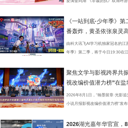
的人生历程，引领观众在百年时光对
爱满金鸡湖”《非诚勿扰》双湖环游
“兼济天下苍生”的民本意识、
活动紧密围绕园区“一生一世·爱满金
正剧框架 讲述一位“状元”的
《非诚勿扰》节目组联合苏州工业
《一站到底·少年季》第
沧浪。 1894年，41岁的
官方微博、抖音、视频号及ai荔枝
番轰炸，黄圣依张泉灵
后就要挨打的现实，他毅然放弃功
珏、孙嬿婉将携手《非诚勿扰》人
业、兴教育、兴城市推动南通成为“
组成“打卡团”阵容，带领多组情侣
由科大讯飞AI学习机独家冠名的江
的发展进程。 爱国、救国、
觅缘之旅。 图片8.png 苏州是
年季》第二季，将于今日19:30在
生》特别选取张謇得中状元的同年
语，一面是工业园区的摩登璀璨。本
位优秀少年集结登场，开启一场兼
剧张强表示：“当国家和民族面临
依托金鸡湖与独墅湖双湖水域联动
量。首期赛场就将迎来二选一残酷
聚焦文学与影视跨界共振
个过程中成为了时代精神标识。
心动美好的浪漫之旅。打卡动线贯
有一支队伍能够晋级进入下一赛程
视改编价值潜力榜”在盐
中国早期企业家兴办实业、产业救
02、独墅湖月亮湾码头、飞翔雕塑
而出？答案今晚揭晓！ PBL
情怀、富民理想和社会责任，凝练为
融天幕、月光码头九大地标，让参
较于第一季，本季赛制紧扣新课标
2026年8月1日，“翰墨留章·光影
神，力求为新时代企业家精神培
浪漫故事。 图片9.png 打卡之
PBL项目挑战模式，模拟真实学
小说月报影视改编价值潜力榜”发
《江海潮生》这个剧名，既代表江
地居民及外籍人士、港澳台同胞提
行知行合一、学以致用的教育内核
活动由中国世界电影学会、江苏省
张謇立足中华文化、拥抱时代
02两座旅游驿站，在“婚拍友好驿
加持、学科专家权威解读，以科学
化广电和旅游局、盐城经济技术开
2026湖光嘉年华官宣