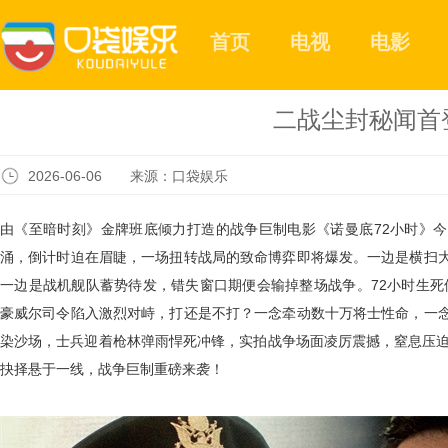
首页
电视
电影
二战尘封秘闻首
2026-06-06 来源：口袋娱乐
由《至暗时刻》金牌班底倾力打造的战争巨制电影《诺曼底
72小时》
涌，倒计时迫在眉睫，一场扭转战局的致命博弈即将爆发。一边是横扫
一边是战机舰队蓄势待发，错失窗口期便会输掉整场战争。72小时生死
豪威尔司令陷入
激烈
对峙，打还是不打？一念牵动数十万将士性命，一
染沙场，士兵迎着枪林弹雨悍死冲锋，实拍战争场面凌厉震撼，窒息压
抉择悬于一线，战争巨制重磅来袭！