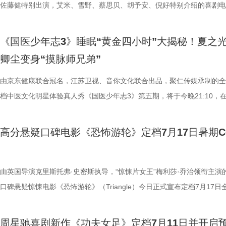
浸观影 首批观众口碑出炉 19时17分，随着影厅灯光渐暗，这场等待了1
搭配等内容，为大家分享实用健康知识。挑战过程中，夏之光化身高卿尘
的情感内核。观众们被片中细腻情感深度共情，尤其是洋葱头断奶独立的
启为期五天的全国路演，主创团队将悉数现身映后见面会，与首批观众进
佐藤健特别出演，艾米、雪野、蔡思贝、胡予安、倪好特别介绍的喜剧电
“登船”仪式正式开启。200余名观众在大银幕上沉浸式体验了这场无处可
“场外热线”，隔空支招默契十足，现场火花不断。最后，陈妍希、高卿尘
段，成为全片情绪高光。考拉妈妈Hana整日背着幼崽，即便负重疲惫，
度交流，倾听最新鲜、最真实的观影反馈。 周星驰片场高
《功夫女足》发布“来吧！出招！”版预告及“坐等开场”版海报，并将于明
轮回噩梦。漆黑封闭的影厅完美贴合了游轮孤立无援的压抑氛围，环绕音
验了针灸调理，在轻松欢乐的氛围中收获更多养生知识。 从破解中风谜
分开后仍隔着围栏不停呼唤、四处寻觅的模样，完美复刻人间父母“想放
戏，脑洞大开点燃爆笑赛事 在今日发布的“众神经归位”喜
式上映。随着“至尊无敌杯”赛事进入倒计时，来自世界各地的顶尖球队高
《国医少年志3》睡眠“黄金四小时”大揭秘！夏之
海风、空荡走廊的脚步声、细碎琴音尽数放大。海面风暴来袭时的压迫感
观耳识健康，再到“肾先生”国医讲堂和护肾求真挑战，国医少年团还将解
舍不得”的矛盾心绪。还有20年前远渡重洋的老祖宗淘淘，克服物种繁育
辑中，周星驰导演那原汁原味的无厘头幽默再度席卷片场。演员们在拍摄
结，一场融合功夫奇招与绿茵较量的爆笑视听盛宴即将拉开帷幕。影片讲
卿尘变身“摸脉师兄弟”
轮内部空旷幽深的窒息氛围，在大银幕与环绕声的加持下被极致放大。 “
些容易被忽视的身体提醒？锁定今晚21:10江苏卫视、ai荔枝播出的《国
限，诞下全球唯一海外存活考拉双胞胎，保育员青姐二十余年与它“相爱
情投入，在一次次的尝试中挖掘自身更多可能。周星驰导演也亲自下场示
“至尊无敌杯”开赛在即，一众顶尖球队即将展开一场前所未有的巅峰对决
影院观看《恐怖游轮》的体验，确实要比以前在电脑上看强多了，无论视
年志3》，更多关于护肾与健康生活的答案，等你一起揭晓！
杀”，从初见胆怯到晚年细心照料，一整本泛黄饲养日记写满人与动物的
用标志性的无厘头表演为演员打开思路，从节奏把控到表情拿捏，逐一拆
此时的女足队员们开局直接拿了地狱难度剧本？！对手各个身怀绝技，外
由京东健康联合冠名，江苏卫视、音你文化联合出品，聚仁传媒承制的全
果还是相应的沉浸感，都令我感慨‘这票补得值’。”有影迷在映后感叹道。
羁绊。 图片7.jpg 图片8 (1).jpg 除了园内朝夕相伴，纪录片还跨越山海
反复调整，帮助全组迅速进入“星”式喜剧状态，将其独特的喜剧风格融入
在层层施压，赛场诡计一环套一环……她们能否靠功夫在绿茵场上逆风翻
档中医文化明星体验真人秀《国医少年志3》第五期，将于今晚21:10，
观众表示：“全程没有突兀的jump scare，却让每一寸寂静都透着未知的
洲溯源。20 年前护送考拉来华的保育专家、澳洲本土考拉保育员再度重
个镜头。三位主演亦坦言，星爷的无厘头喜剧风格极具感染力，这场大师
我们拭目以待！ “坐等开场”版海报.jpg 技能足球各显神通，绿茵对决爆
卫视、ai荔枝播出。本期，国医少年团将从睡眠难题、痛经科普到三高调
意。全场影迷屏息观影、情绪同频，这种集体沉浸式的紧绷感，让影片的
两地守护者回望当年并肩种树、改造家园的岁月。澳洲野外栖息地退化、
导与演员突破自我的碰撞，令人对影片期待值拉满。 同步
电影《功夫女足》脑洞大开，将功夫与足球融合成一个颠覆想象、高能爆
解锁一堂贴近打工人、女性群体和年轻人日常生活的健康课。睡不着、痛
高分悬疑口碑电影《恐怖游轮》定档7月17日暑期
氛围格外真实。” 影片结束后，不少观众仍在影厅内驻足讨论。“第一次
考拉濒危的现实镜头，搭配长隆迁地保护的二十年实践，让这份情感跳出
的“今日开赛”版海报中，功夫女队全员集结，飒爽英姿气场全开，个个拿
全新世界。在这里，比赛不再是常规的体力与战术较量，而是各个队伍绝
忍、吃得咸、糖分高，这些看似普通的小问题，背后究竟藏着哪些身体信
反转惊到，时隔多年坐在大银幕重看，完全是两种感受。它厉害的不是单
园区，升华为跨越国界、守护同一物种的共同初心。从考拉母子、奶爸奶
核武器，散发着一股来势汹汹的气势，似乎随时准备迎战！明亮海报呈现
奇招的碰撞。今日发布的“来吧！出招！”版预告中，“至尊无敌杯”赛事启
1、睡眠难题引共鸣，夏之光摸脉“开挂” “好烦又睁眼到夜半”，节目一开
烧脑反转，而是一整套严丝合缝的循环叙事，越品越压抑。”一位影迷在
考拉、中澳保育同行三重情感线，让观众看见：爱不分物种，牵挂不分距
氛围，搭配热血功夫元素，展现出周星驰作品里特有的荒诞而欢乐的喜剧
队员们开局就闯入大型高手内卷现场。参赛各队绝活花样百出：梨花队凭
宇宙用一首改编曲《若是睡眠还没来》唱出失眠人的真实心声。陈妍希、
由英国导演克里斯托弗·史密斯执导，“惊悚片女王”梅利莎·乔治领衔主演
分享道。还有观众感叹：“在电脑上看过无数遍，但坐在电影院里，那些
图片10 (1).jpg 图片9.jpg 以纪实为载体，藏在温柔画面里的硬核自然科普
围。这场各路奇人爆笑集结的奇幻赛事，必将为观众奉上一段兼具极致笑
美瞳大法把控全场，珊瑚队巨人射门输出攻击力拉满......各路对手招式天
尘纷纷认领睡眠困扰，李雅娟一句“我睡眠超过八小时才能睡够”，更让全
口碑悬疑惊悚电影《恐怖游轮》（Triangle）今日正式宣布定档7月17日
的画面完全变了一个模样。” 越挣扎越循环 暑期档最“冷”选择 正如定档
愈之外，节目始终坚守专业科普底色，把冷门考拉知识点转化为老少皆宜
燃爽功夫对决的高能体验。 周星驰脑洞全开，解锁功夫女
空，难题一波接着一波袭来，一场欢乐“大乱斗”就此展开。面对愈战愈强
慕不已。睡不着、睡不醒、半夜醒来难再入睡，原来不少人都有自己的睡
上映，并同步释出定档海报及定档预告。《恐怖游轮》自2009年问世以
所写——“越挣扎，越循环”，当命运开始重复，每一次试图逃离的努力，
懂内容，成为无数家长首选亲子自然教育素材。镜头向观众呈现长隆二十
大看点 纵观整部影片，其所展现出的多重艺术维度与情感
手和层出不穷的圈套，这支内忧外患的“奇兵”能否在赛前重塑信任、突破
题。 本期节目，北京中医药大学中医学院党委书记，曾任北京中医药大
借精妙绝伦的叙事结构、层层递进的悬疑反转以及令人细思极恐的结局，
周星驰喜剧新作《功夫女足》定档7月11日并开启