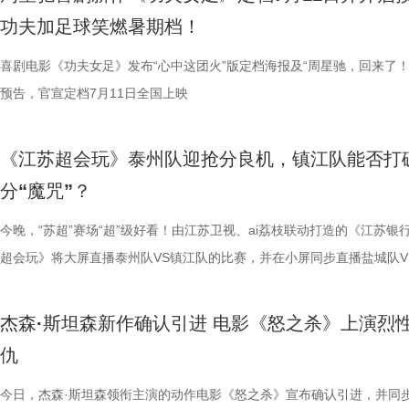
能成为下一次循环的起点。不少首批观众在观影后纷纷表示“后劲远超普
育硬核体系，早在考拉落地十年前便布局四大桉树基地，培育16种、三
核，无疑构成了吸引观众的核心亮点。第一大看点便在于不可替代的周星
肋？预告悬念感十足，令人对正片走向倍感好奇。 同步释出的“坐等开场
学院院长的李峰师父从摸脉切入，开启一堂轻松又实用的睡眠课堂。夏之
无数观众心中的烧脑神作。影片豆瓣评分高达8.5，累计超过百万人打分
功夫加足球笑燃暑期档！
悚片”“值得反复细品”。有观众评价道：“看似是时空悬疑，实则是无法和
株桉树，每日供应上千斤新鲜枝叶，根据粪便状态精准调整树种；恒温恒
怀。作为无数影迷心中的喜剧标志，周星驰再度执导并编剧，本身就赋予
报则以强烈的反差感抓人眼球。大家姿态惬意潇洒，浑身散发一股漫不经
场给成员们摸脉判断状态，不仅说得头头是道，还获得师父肯定。随后，
无数影迷奉为“人生必看的悬疑电影之一”。 【7.1M】《恐怖游轮》定档
自我惩罚。大银幕放大宿命的无力，看完后劲绵长，不愧是循环悬疑天花
属居所、定期火焰消毒树架、夏令时户外放风机制，全方位还原考拉舒适
片独特的号召力。相信此次新作不仅能够唤醒观众内心深处的观影记忆，
悠闲。看似是一群闲散自在的小人物，却个个眼神坚定，霸气侧漏，反差
少年团展开睡眠知识问答，从几点睡最合适、睡多久更健康，到半夜醒来
副本.jpg 无限循环鼻祖首登内地大银幕 作为影迷心中的“循环电影天花板
喜剧电影《功夫女足》发布“心中这团火”版定档海报及“周星驰，回来了！
板。” 还有影迷指出，在观众已经看了大量类似叙事结构的作品后，《恐
环境 繁育科普更是干货满满，考拉仅 33-35 天短暂孕期，新生儿仅有花
一次对经典喜剧基因的深情回望，让人在银幕前得以重温那份久违的“星”
现得淋漓尽致。这群惹不起的市井奇人，上场将会掀起怎样的热血风浪呢
办，美食奖励不断加码。面对这些困扰打工人的睡眠问题，师父又会带来
次《恐怖游轮》首次登陆中国内地大银幕，对于无数曾经在电脑屏幕前反
预告，官宣定档7月11日全国上映
轮》的口碑仍旧坚挺，逻辑也仍经得起推敲，甚至可以开辟出新的解读方
大小，需在育儿袋发育半年；幼崽必须食用母考拉特殊分泌物才能消化带
剧感动。 在情怀的依托下，影片标志性的戏剧张力同样引
这份悬念，唯有走进影院方能揭晓。 周星驰脑洞全开，功夫女足奇招尽现
助眠小妙招？ 2、痛经不要硬扛！国医少年团解锁女性经期健康课 走进“
究剧情细节、绘制时间线、分析循环逻辑的观众而言，不仅是一次重温经
早已成为经得住时间考验的作品。“十多年之后依然新奇的无限嵌套循环
树叶；野外考拉单胎进化逻辑、野外栖息地危机、迁地保护野外复壮长远
胜。第二大看点则聚焦于原汁原味的无厘头喜剧风格。从目前释出的物料
星驰导演的电影素以天马行空、充满脑洞著称，他总能在看似荒诞的设定
走廊”，“钝刀割肉”“疼到眼前一黑”等真实描述，让夏之光、高卿尘震惊不
机会，还是一场迟到了17年的大银幕之约。 从论坛时代到短视频时代，
《江苏超会玩》泰州队迎抢分良机，镇江队能否打
构，经典真的永远不过时。” 上映前夕，影片超前点映已在全国率先开启
等专业知识，都通过日常饲养场景自然输出。孩子看得津津有味，家长也
看，电影依然保留着那种荒诞中透着温情的幽默底色。密集的喜剧笑料与
建出自洽而动人的世界观，将日常细节转化为极具戏剧张力的笑料，同时
李雅娟分享自己的痛经经历，陈妍希也提醒大家多理解女性经期状态。痛
迷圈层到大众观众，这部作品始终保持着惊人的讨论热度。关于结局的解
分“魔咒”？
批观众纷纷在社交平台分享观后感：“大银幕太震撼了”“细节多到头皮发麻”
完整野生动物保育知识，真正实现看纪录片的同时完成自然启蒙。 图片11.
路的台词设计层出不穷，力求让观众在捧腹大笑之余，也能感受到周氏喜
对人物成长与团队精神的深刻观照。想必《功夫女足》也延续了这一创作
的“忍忍就好”吗？ 杭州市中医院中医妇科主任医师马景师父通过黑巧克
循环逻辑的推演以及隐藏细节的分析至今仍层出不穷。如今，这部曾陪伴
完立刻想二刷”。这些评价也印证了一个事实——《恐怖游轮》不仅属于
图片12 (1).jpg 一场双向奔赴的陪伴，节目完结但故事未完待续 上线至
生活细节的独特解构。 与幽默风格相辅相成的，是表现形
因，他将功夫足球的舞台拓展至全球性赛事，风格迥异的多国队伍轮番登
红汤、暖宝宝等日常话题，带领国医少年团破解痛经护理误区。高卿尘凭
影迷深夜研究剧情的经典之作终于首次登陆内地影院。相比电脑与手机屏
今晚，“苏超”赛场“超”级好看！由江苏卫视、ai荔枝联动打造的《江苏银
十七年，它同样属于今天。豆瓣8.5分、超百万人评分的成绩，让它成为
数粉丝自发蹲守更新、记录每只考拉生日，把考拉当成生活里温柔精神寄
的大胆突破。第三大看点则是功夫与现代女足跨界碰撞的脑洞设定。影片
各种稀奇古怪的招数与功夫绝技混搭碰撞。如此多样的元素，在周星驰手
活经验答对师父问题，被夸“适合学妇科”，意外找到新赛道。除了常见的
大银幕所带来的沉浸体验将进一步放大影片的悬疑氛围与情绪张力。每一
超会玩》将大屏直播泰州队VS镇江队的比赛，并在小屏同步直播盐城队V
留名的经典，而首次登陆内地大银幕，则让它拥有了全新的生命。 《恐
有人每周奔赴园区只为远远看一眼心爱考拉，有人为每只小家伙剪辑专属
统的功夫招式与绿茵竞技巧妙交织，在动作设计与视听语言上倾注了大量
但不显凌乱，反而因独特的喜剧逻辑而妙趣横生，让人期待他如何延续一
误区，师父还会现场教学哪些缓解痛经的按揉方法？ 3、从“盐”值刺客到升
复出现的场景、每一个细微的伏笔、每一次命运轮回的开启，都将在影院
州队、无锡队VS宿迁队、徐州队VS南京队的三场焦点对决。主持人李响
轮》正在全国院线热映。风暴已至，轮回开启。那艘名为“埃俄罗斯”号的
频，屏幕内外，一场人与考拉、平台与家庭的温柔双向陪伴悄然成型。 
思。传球、防守与射门在此处演化为一场场精心编排的功夫交锋。这种打
疯狂创意，将足球竞技、各路奇招与喜剧包袱熔于一炉，创造出别具一格
公堂，三高风险藏不住了 三高离年轻人很远吗？本期节目中，国医少年
得前所未有的震撼呈现。 百万人认证必看神作 大银幕揭开轮回真相 《恐
老搭档夏宇翔一起，为大家带来本轮赛事的精彩解读。目前，在积分榜上
杰森·斯坦森新作确认引进 电影《怒之杀》上演烈
游轮上的秘密，正等待更多观众走进影院揭晓。
的故事走到了尾声，但属于考拉的生活永远没有休止符。长隆的桉树林依
有认知的奇幻设定，不仅展现了女足队员的柔韧与武艺的刚猛，也为全片
幕奇观。 在电影《功夫女足》中，周星驰的脑洞或许更体现在角色塑造
了一堂“三高健康课”。预防高血压环节，李峰师父通过“身体信号盲盒”带
轮》豆瓣评分长年保持在8.5，超百万观众评价打分，位列豆瓣电影 TOP2
州队2胜3负位列第十，镇江队则六战皆墨排名倒数第一。对两支球队而
仇
日鲜活，八代考拉大家族在这片专属家园里自在吃喝、安然休憩，而横跨
了兼具燃感与爽感的视觉张力。 而在精彩的动作呈现与幽
编排上。影片中，女足队员们性格迥异，彼此间的摩擦反而成为戏剧张力
认识高血压风险，陈妍希“屡屡中招”，高卿尘感叹“姐姐，这节目来的真值
第 191 位。相比单纯依靠反转取胜的悬疑片，《恐怖游轮》将时间循环
场比赛既是荣誉之战，更事关常规赛后半段的走势，双方势必将拼尽全力
国、助力野生考拉种群复壮的保育计划也在稳步推进。 图片15 (1).jpg 
素的包裹之下，影片最能触动观众的，莫过于周星驰导演一贯的人文精神
源。夸张技能混搭竞技场面，碰撞出独特的喜剧火花。可以预见，影片将
笑点拉满。含盐量竞猜中，面包、话梅、泡面等常见食物轮番登场，谁才
惊悚、命运寓言与人性剖析巧妙融合，创造出一个逻辑严密却又充满哲学
州队主场不容有失，“冠军泰”盼逆风起势 对泰州队来说，这是一场不容
今日，杰森·斯坦森领衔主演的动作电影《怒之杀》宣布确认引进，并同