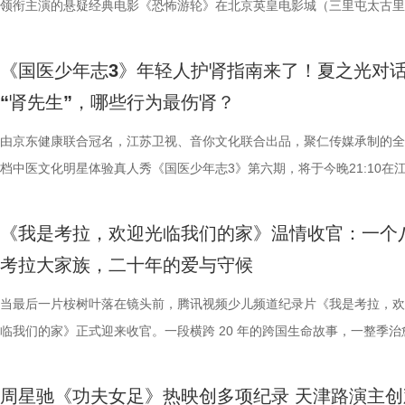
领衔主演的悬疑经典电影《恐怖游轮》在北京英皇电影城（三里屯太古里
角色，以形神兼备的演绎，将乱
理性剖析战局，“班主任”黄圣依
介。他结合市场前景与创作经验，
影片，都将通过公益放映形式开放
高驰的梅开二度，以4:2战胜无锡
举办“一起登船坠入循环”主题首映礼。300名影迷齐聚一堂，共同见证了
一众实力派演员，共同塑造着一
她将从成长角度解读少年的赛场表
及影视化潜力，为后续的IP孵化
将举办“拾光之约荣誉典礼”，邀请
全队上下士气高涨。进球功臣高驰
被全球影迷奉为“无限循环题材鼻祖”的影片首次登陆内地大银幕。 17年
中，杨立新饰演的通州巨商沈敬夫
刻启发。在激烈的赛场比拼中，张
引。 第二届“中子星·小说月报影
以“回望十年光影、致敬同行伙伴、
在他看来，无锡队是综合实力很强
《国医少年志3》年轻人护肾指南来了！夏之光对
登内地大银幕 百万人认证必看神作 自2009年问世以来，《恐怖游轮》
银子，但股金一分没要，他毕生都相
由衷感慨道“年轻人为什么不怕错，
文学与影视跨界探索的深度回望，
及“拾光伙伴”的同时，回望中国电
动和顽强拼抢创造进攻机会。“这
“肾先生”，哪些行为最伤肾？
精妙绝伦的叙事结构、层层递进的悬疑反转以及令人细思极恐的结局，成
演的当铺老板蒋孟生，出于从小同
拨之下，少年们会迎来哪些成长
耕优质文本，期待更多好故事从这
一个黄金时代的篇章。 每一次思想
力付出。”高驰表示。 目前，在积
数观众心中的烧脑神作。豆瓣评分长年保持在8.5，累计超过百万人打分
由京东健康联合冠名，江苏卫视、音你文化联合出品，聚仁传媒承制的全
是押上自己的家产……与其说《江
友，黄圣依再度回归，以细腻敏锐
注入不竭动力。 产业共振：199
年华的精神角落，「理解」单元将
分，凭借净胜球优势暂列第三位，
列豆瓣电影TOP250第191位。从论坛时代到短视频时代，从影迷圈层到
档中医文化明星体验真人秀《国医少年志3》第六期，将于今晚21:10在
是一群人的故事。在风云激荡的变局
们的暖心后盾。赛场之上，她总能
的另一大亮点是1992造梦局的正
形交流、开放互动与轻社交形式，
本轮无锡队轮空的情况下，宿迁队
观众，这部作品始终保持着惊人的讨论热度——关于结局的解读、循环逻
视、ai荔枝播出。本期，国医少年团不仅将破解“中风谜案”，还将解锁望
四个字，自带澎湃如潮的力量
绪，在开场前她特别提到华璟甜，
体，1992造梦局依托丰富多元的
的平台。「大师班」则将邀请顶级
对此，宿迁队主教练张玉宁却显得十
推演以及隐藏细节的分析至今仍层出不穷。 影片讲述了单亲母亲杰丝（
健康、护肾课堂、健康求真等精彩内容。哪些健康误区值得警惕？又有哪
人的对话。8月12日起，每晚19:
份勇气特别可嘉。“我这个‘班主任
化”的全产业链影视生态。街区不
打造专业电影课堂。「工作坊」将
对任何一个对手都要立足于拼。本赛
《我是考拉，欢迎光临我们的家》温情收官：一个
·乔治饰）与一群朋友乘游艇出海游玩，途中遭遇风暴，众人被迫弃船，
单实用的养生妙招值得收藏？答案即将揭晓！ 病发现场抽丝剥茧，国医
跨越时代的精神力量！
出了她对少年们始终如一的守护
后期制作中心、服装道具库、艺人
界，打造专属艺术工坊。这不仅是
号，当时外界普遍认为宿迁队完成
考拉大家族，二十年的爱与守候
一艘名为“埃俄罗斯”号的神秘游轮。这艘游轮早在1930年便已失踪，船
破解“中风谜案” “病发现场探案”再度开启，国医少年团化身“健康侦探”，
轮答的默契博弈，再到项目实战的
站拍遍”的影视拍摄服务目标。 1
撞。 「参与」单元则将通过「光影
京队、苏州队、无锡队等传统强队
一人。随处可见的血迹、神秘的指示、接踵而至的凶杀事件，将杰丝拖入
活环境、身体表现等线索中抽丝剥茧，还原病发真相。看似平常的生活习
当最后一片桉树叶落在镜头前，腾讯视频少儿频道纪录片《我是考拉，欢
究竟哪一队能冲破关卡、率先晋级？今
业布局上迈出了坚实一步。潜力榜
视频创作者，开展限时20小时的
进，正不断上演“霸王归来”的“好
无法逃脱的恐怖轮回——她必须反复经历同一段噩梦，而每一次循环都隐
后，却暗藏健康危机，四人一路推理、层层分析，最终能否锁定真正病因
临我们的家》正式迎来收官。一段横跨 20 年的跨国生命故事，一整季治
视频《一站到底·少年季》第二季
质文学IP在盐城落地转化，实现“内
“造梦”的乐趣。 梦的乐园不止光
击、连奏凯歌吗？ 常州摇身一变成
更深的真相。 如今，这部曾陪伴无数影迷深夜研究剧情的经典之作终于
案结束后，李峰师父结合案例揭秘中风预警信号，陈妍希听得频频“对号
暖的朝夕陪伴，缓缓落下温柔帷幕。节目上线以来，无数家庭被镜头里软
逐，看强者如何高光登场、强势突
业资源，不仅为街区注入了持续的
年华还以“电影+”为核心设立「生
赛季常州队也给球迷们带来了足够多
陆内地影院。相比电脑与手机屏幕，大银幕所带来的沉浸体验将进一步放
座”，一句“我有时候也会”瞬间把夏之光吓得连喊“快去医院”。随后，师父
爱的考拉、动人的保育故事与专业详实的自然科普深深打动，留下许多触
配套体系。 多方联动：共筑影视生
活烟火气的沉浸式体验。「特色市
届亚军南通队，而且最近三场比赛
周星驰《功夫女足》热映创多项纪录 天津路演主创