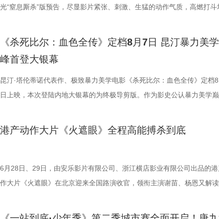
14.jpg 我们暂时和这段温柔的线上陪伴挥手作别，可这段旅程带给我们
四大看点在于接地气的小人物成长与蜕变。 剧中的女足队员们并非完美
集笑料中展现一支队伍从摩擦到凝聚的转变，让观众在让观众在欢笑中看
藏最深的“盐”值刺客？随后，高卿尘迎来“摸脉初体验”，认真学习“寸关尺
的故事世界。许多观众在首次观影后往往会立刻开启第二遍、第三遍观看
比赛！ 此前四场比赛，泰州队接连负于徐州队、无锡队、苏州队等传统
光“窒息厮杀”版预告，尽显影片紧张、刺激、生猛的动作气质，高燃打斗
不会消散，看过考拉母子间的不舍牵挂，读懂保育员二十年默默坚守，了
她们在面对强敌和外界施压时，同样会历经迷茫、退缩与自我怀疑。正是
长和坚持。这份奇思，正是《功夫女足》献给观众的独特惊喜。 电影《
次上手诊脉，现场又紧张又好笑。 高血糖环节则化身趣味公堂，大米粥
为寻找那些隐藏在细节中的线索与答案。 在今日发布的定档预告中可以
仅在扬州身上全取三分，表现可以用差强人意来形容。究其原因，在于泰
与肃杀氛围扑面而来。《怒之杀》作为杰森·斯坦森近五年来最刺激的限
危物种保护的重量后，心底生出对所有弱小生命的温柔与敬畏，会长久留
真实的脆弱与挣扎，让她们在团队默契与不屈斗志下的逆风翻盘更具说服
足》由周星驰执导并编剧，张小斐、迪丽热巴、张艺兴领衔主演，刘嘉玲
瓜、小夜灯接连登场“喊冤”，国医少年团边断案边解锁控糖知识。随后的
影片讲述了单亲母亲杰丝（梅利莎·乔治饰）与一群朋友乘游艇出海游玩
核心阵容的流失。新赛季，泰州队阵中缺少了巴特、樊超等诸多核心球员
银幕复仇爽片，在延续其拳拳到肉的硬核动作风格之外，更以直白凌厉、
《杀死比尔：血色全传》定档8月7日 昆汀暴力美
我们静静期待下一次相逢，再走进这个满是温暖与生机的考拉之家，八代
也更容易让身处现实中的普通观众产生深度共鸣。 电影《
藤健特别出演，艾米、雪野、蔡思贝、胡予安、倪好特别介绍，赵丽娜、
脂环节，李雅娟自述是高血脂患者，国医少年团开启现场问诊。夏之光一
中遭遇风暴，众人被迫弃船，登上一艘路过的巨大游轮。这艘名为“埃俄罗
心轮换出现断层。如此一来，球队战斗力明显下滑，曾经固若金汤的防守
爆头的感官冲击，点燃动作片影迷期待。 影片由让-弗朗索瓦·雷切执导
峰首登大银幕
大家族的故事仍在继续，我们的故事也是。
女足》由周星驰执导并编剧，张小斐、迪丽热巴、张艺兴领衔主演，刘嘉
靖、张继聪、欧阳万成友情出演，陈旻、李卓媚、秦鹏飞、张天一、孙子
入“问诊”状态，从饮食到作息层层追问，被夸“好专业”。师父现场解锁“三
的游轮早在1930年便已失踪，船上空无一人。随处可见的血迹，神秘的
频出现漏洞。目前，泰州队失球数达9个，仅略少于镇江队的13个，后场
·斯坦森领衔主演，将以生猛复仇贴脸暴击的烈度与全新海上密闭空间厮
佐藤健特别出演，艾米、雪野、蔡思贝、胡予安、倪好特别介绍，赵丽娜
洪蕾、施予斐、景如洋、李奕臻、赖赖、葛依萱、王奕彤、马睎悦、邹霞
护法”，哪种抗阻运动有助于预防高血压？日常护糖又有哪些小妙招？ 从
接踵而至的凶杀事件，将杰丝拖入一个无法逃脱的恐怖轮回——她必须反
的压力可想而知。 不过，好消息是，在上一场与南通队的比赛中，泰州
命的设定，为观众带来一场新鲜刺激的银幕体验。 电影《怒之杀》引进图.
昆汀·塔伦蒂诺代表作、极致暴力美学电影《杀死比尔：血色全传》定档8
阳靖、张继聪、欧阳万成友情出演，陈旻、李卓媚、秦鹏飞、张天一、孙
桐侥、张娣主演，张琪、房岩、邓月平、CHANYA、许君聪、门腔、冯
人的深夜困扰，到女性经期健康课，再到“三高刺客”的层层现身，国医少
历同一段噩梦，而每一次循环都隐藏着更深的真相…… 而在同步释出的
明显回升，以1:0赢下了这场“宿命对决”，继上届决赛后再度战胜对手。
杰森·斯坦森硬核暴击贴脸输出 密闭空间厮杀肾上腺素飙升 在今日发布的
日上映，本次登陆内地大银幕的为终极导剪版。作为影史公认暴力美学巅
七、洪蕾、施予斐、景如洋、李奕臻、赖赖、葛依萱、王奕彤、马睎悦、
唐香玉、李明远、苗溢伦、鄂靖文、AVANTGARDEY、张美娥、那迪、
将会收获哪些生活里的健康智慧？锁定本期节目，今晚21:10江苏卫视、a
报中，杰丝手持染血利斧站立于邮轮甲板之上，脚下猩红海面如同镜像般
南通队上下兴奋异常。打进制胜一球的吴硕涛表示：“我们前几场的战绩
厮杀”版预告中，杰森·斯坦森孤身置身危机四伏的楼梯间，面对接连不断
作，影片承载着几代影迷的情怀与执念，此次《杀死比尔：血色全传》重
霞、崔桐侥、张娣主演，张琪、房岩、邓月平、CHANYA、许君聪、门
别出演，由深圳电影制片厂有限公司、星辉海外有限公司、上海猫眼影业
枝播出。更多身体发出的“小信号”，等你一起揭晓！
出另一个自己。上下颠倒的人物构图与血色海面形成强烈的视觉冲击，不
好，急需要一场翻身仗，大家都咬着牙、拼着一股劲，就是一定要拿下这
堵与追杀，以凌厉身手展开绝地反击，在狭小空间开启一对多高能打斗。
档，大银幕原汁原味展现昆汀·塔伦蒂诺导演对影片的原初创想，更收录
港产动作大片《火遮眼》全程高能搏杀到底
勉恒、唐香玉、李明远、苗溢伦、鄂靖文、AVANTGARDEY、张美娥、
公司、中国电影产业集团股份有限公司、QUAK LIMITED、深圳乐丰投
现出影片浓烈的悬疑惊悚氛围，也暗示着故事中不断重复、永无止境的循
球！” “泰州发布”则用“一场久违的胜利”来形容这场关键战，并点赞道：“
追逐、持刃肉搏、贴脸爆头等动作名场面轮番上演，高强度高观赏性打斗
独家动画片段、上下篇章合映，一站式呈现酣畅淋漓的复仇狂宴。 微信
冯禧特别出演，由深圳电影制片厂有限公司、星辉海外有限公司、上海猫
有限公司、未来资本投资管理有限公司、小艾科技有限公司、STEAM RO
命。海报上方“越挣扎 越循环”的标语更进一步点明影片核心主题，当命
分拼出了血性，拼出了骄傲，更拼出了球迷心中的希望。”那么，面对联
搭配快节奏的镜头调度，让影片的紧张氛围持续升级。 作为全球最具代
_20260702101109.jpg 影史暴力美学巅峰终极导剪版 首登内地大银幕 
业有限公司、中国电影产业集团股份有限公司、QUAK LIMITED、深圳
HK LIMITED、大喜市影视文化（山西）有限公司、华艺视界（深圳）影
重复，每一次试图逃离的努力，都可能成为下一次循环的起点。 电影《
名垫底的镇江队，泰州队能否继续上演“冠军泰”归来的好戏？ “穷”则思变
动作明星之一，杰森·斯坦森凭借极具观赏性与力量感的动作表演塑造了
汀最具代表性的传奇作品，《杀死比尔》系列自问世以来，便凭借极致的
6月28日、29日，由安乐影片有限公司、浙江横店影业有限公司出品的港
资管理有限公司、未来资本投资管理有限公司、小艾科技有限公司、STE
限公司、万维仁和（北京）科技有限责任公司、深圳大自在创意文化有限
轮》将于7月17日全国上映。这个夏天，一同登上“埃俄罗斯”号，开启命
江队官宣调整教练团队 镇江队什么时候能收获第一场胜利，已然成为新
经典银幕硬汉形象，其干净利落的动作风格早已成为无数观众心中的“动
美学、引领潮流的符号化风格、极具张力的复仇叙事封神影坛，成为跨越
作大片《火遮眼》在北京迎来全国路演收官，领衔主演谢苗、杨恩又解读
ROOD HK LIMITED、大喜市影视文化（山西）有限公司、华艺视界（
司、深圳市八合里投资有限公司、北京高兴文化传媒有限公司、深圳市禧
回！
“苏超”最大的悬念！ 目前，常规赛已经过半，镇江队却只收获了0胜6负
花板”。这部限制级猛片不仅延续了观众熟悉的硬核动作场面，更将封闭
余年的不朽经典，是无数影迷心中的必刷神作。昆汀将中国武侠片、剑戟
细节，并感谢观众对影片的支持和喜爱。《火遮眼》真打真干真解恨，暴
影业有限公司、万维仁和（北京）科技有限责任公司、深圳大自在创意文
宝有限公司、比高集团控股有限公司、广东猿能量体育发展有限公司出品
绩，排名积分榜倒数第一的同时，还创造了跨赛季十七连败的尴尬纪录。
作为主要场景，在逼仄高压的船舱环境中，杰森·斯坦森孤身对战多名敌
西部片等美学完美融合，搭配极致的色彩构图、酣畅淋漓的动作设计、精
作和浓烈情绪的双重输出，直接又生猛，打出全球好口碑，烂番茄网站新
《一站到底·少年季》第二季城市赛全面开启！唐九