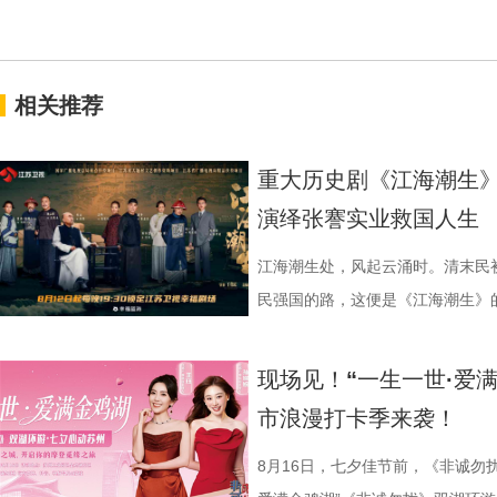
相关推荐
重大历史剧《江海潮生》
演绎张謇实业救国人生
江海潮生处，风起云涌时。清末民
民强国的路，这便是《江海潮生》的故
幸福剧场播出。 作为国家广
材文艺创作资助项目、 江苏省广
现场见！“一生一世·爱
历史敬意与文化匠心。该剧由江苏
市浪漫打卡季来袭！
份有限公司、中共南通市委宣传部
衔主演（按姓氏笔画排序），打破
8月16日，七夕佳节前，《非诚勿