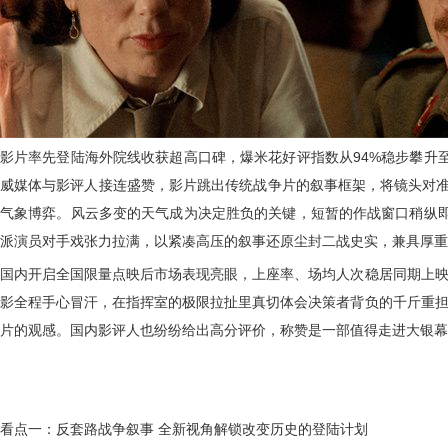
影片率先登陆海外院线收获超高口碑，爆米花好评指数从
94%稳步攀升
威媒体与影评人接连盛赞，影片跳出传统战争片的叙事框架，将镜头对准
气象博弈。风云多变的天气成为决定胜负的关键，短暂的作战窗口稍纵
派演员对手戏张力拉满，以紧凑高压的叙事还原尘封二战史实，兼具厚重
国内开启全国限量点映后市场表现亮眼，上座率、场均人次稳居同期上
影全程手心冒汗，在指挥室的极限拉扯里真切体会决策者背负的千斤重担
片的观感。国内影评人也纷纷给出高分评价，称赞是一部值得走进大银幕
看点一：反套路战争叙事
全新视角解锁改变历史的登陆计划