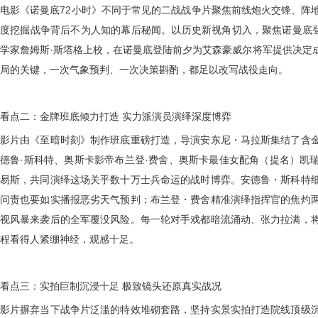
电影《诺曼底
72小时》不同于常见的二战战争片聚焦前线炮火交锋、阵
度挖掘战争背后不为人知的幕后秘闻。以历史新视角切入，聚焦诺曼底登
学家詹姆斯·斯塔格上校，在诺曼底登陆前夕为艾森豪威尔将军提供决定
局的关键，一次气象预判、一次决策斟酌，都足以改写战役走向。
看点二：金牌班底倾力打造
实力派演员演绎深度博弈
影片由《至暗时刻》制作班底重磅打造，导演安东尼・马拉斯集结了含
德鲁
·斯科特、奥斯卡影帝布兰登·费舍、奥斯卡最佳女配角（提名）凯
易斯，共同演绎这场关乎数十万士兵命运的战时博弈。安德鲁・斯科特
问责也要如实播报恶劣天气预判；布兰登・费舍精准演绎指挥官的焦灼
视风暴来袭后的全军覆没风险。每一轮对手戏都暗流涌动、张力拉满，
程看得人紧绷神经，观感十足。
看点三：实拍巨制沉浸十足
极致镜头还原真实战况
影片摒弃当下战争片泛滥的特效堆砌套路，坚持实景实拍打造院线顶级