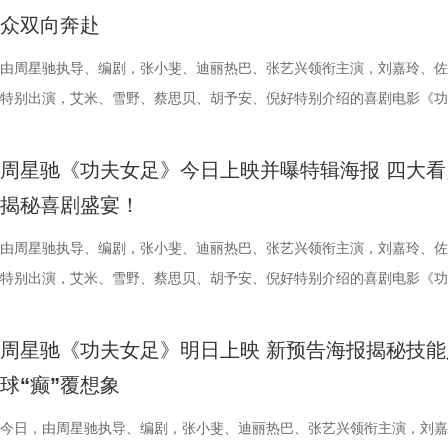
片的悬疑氛围与情绪张力——每一次重复出现的场景、每一个细微的伏笔
传授预防口诀和推经点穴降压操，夏之光秒变“带练老师”，一本正经带着
心的观看回忆。 图片1 (1).jpg 图片2 (1).jpg 一整季萌趣治愈，解锁考拉
秀文学作品的展示平台，更是多方
与生活美学的文化奇遇。「演出快
三连胜的同时，稳居积分榜第四位，
众双向奔赴
一次命运轮回的开启，都将在影院里获得前所未有的震撼呈现。 沉浸式
边学边练，陈妍希却忍不住笑称：“动作越标准越好笑！” 观耳辨健康，
松弛日常 整部纪录片没有戏剧化冲突，只用纯粹纪实镜头捕捉考拉家族
场，江苏世纪新城集团、中子星影
律互动中点燃欢乐氛围。「全城多
下来常州队将迎来“魔鬼”赛程，除
验 限定周边引爆收藏热情 首映礼当晚，英皇电影城大堂被精心还原为一
年团开启“肾气大测评” 新师父刘兰英登场，一场趣味十足的“观耳识健康”
生活，把独一份的“软萌治愈”送到观众眼前。我们认识了一整个性格鲜活
由周星驰执导、编剧，张小斐、迪丽热巴、张艺兴领衔主演，刘嘉玲、佐
议，此举标志着三方将在剧本开发
动，让光影之美成为点亮常熟的景
队、无锡队和苏州队，稍有不慎排
雾海面”——血色海面上的巨轮正驶向未知真相，仿佛将“埃俄罗斯”号的
率先开启。夏之光意外获评“夯中之夯”，陈妍希、李雅娟、高卿尘也纷纷
拉明星天团：自带贵公子气质、一见到桉树叶就丢掉偶像包袱的园草小叶
特别出演，艾米、雪野、蔡思贝、胡予安、倪好特别介绍的喜剧电影《功
构建可持续发展的影视产业生态。
限公司、常熟市人民政府主办，中
终保持着很清醒的认识。“今年各
围从银幕延伸至现实。8位coser化身电影中的核心角色，2位露脸版“杰丝
专属“健康测评”，现场笑料不断。 除了耳朵，身体还有哪些细节藏着健
眼里只有干饭、冲锋像小坦克的食神小九； 一天睡足二十小时、随处皆
足》爆笑热映中。
丰富了活动内涵。都市剧《余音》
意（北京）电影有限公司、中影（
都赢得很艰难。7月、8月的四场
位蒙面版“杰丝”穿梭于人群之间，让现场观众仿佛置身于循环之中。 现
号？刘兰英师父带领国医少年团通过耳朵、指甲等细节了解身体状态，并
席睡眠官笑哥； 当年四处示爱、如今佛系养老的Happy； 曾经霸气护树
要取景地，通过影像语言展现盐城
传部、常熟高新技术产业开发区、常
心态，一场场打、一场场做准备。”
周星驰《功夫女足》今日上映并曝特辑海报 四大看
影迷准备了极为丰富的限定周边。精美工艺海报上，杰丝手持染血利斧站
传授养耳、护肾的实用小妙招。高卿尘现场上演“手搓吴彦祖”名场面，轻
动给后辈让道的Edison； 16 岁优雅美人Alice，专属树叶糊配奶粉的老
了“剧有料”分享活动，邀请陈宇、
至18日，以拾光为名，赴光影之
卫“项羽故里”的荣光，还是常州队迎
揭秘喜剧盛宴！
邮轮甲板之上，脚下猩红海面如同镜像般倒映出另一个自己。看似平平无
趣的互动中，大家也对肾脏健康有了更多认识。 护肾课堂欢乐开讲，夏
日常； 还有黏着妈妈不肯独立的“妈宝”洋葱头。 图片3.jpg 图片4 (1).jpg
张楚、老藤等业内大咖，围绕“什么
卫视、ai荔枝《江苏超会玩》，
游轮舷窗画面明信片，用手掌摁住再放开，竟在黑漆漆的舷窗中浮现另一
身“肾先生”代言人 什么习惯最伤肾？哪些护肾方式其实是误区？夏之光
戳中全网可爱画面至今历历在目：慢吞吞啃叶子时微醺的小脸、从树上笨
由周星驰执导、编剧，张小斐、迪丽热巴、张艺兴领衔主演，刘嘉玲、佐
达观众”的主题展开深入探讨，围
彩！
掌，似乎有人试图呼救。电影中经典的“Go to Theater（剧院等你）”镜
持人，与“肾先生”展开一场爆笑访谈，通过轻松有趣的情景演绎带大家重
落的笨拙身形、搬新家后被雌性邻居包围荷尔蒙爆棚的小叶子，还有洋葱
特别出演，艾米、雪野、蔡思贝、胡予安、倪好特别介绍的喜剧电影《功
花。 随着盐城师范学院青年影视
化为透卡和斧头透扇，观众可在任何地方透过透卡回到“埃俄罗斯号”的洗
识肾脏健康。 随后，刘兰英师父现场教授补肾穴位、健肾小动作和日常
一次离开妈妈，独自和哥哥姐姐相处时慌张又懵懂的模样。无数观众被这
足》发布“众神经归位”喜剧特辑和“今日开赛”版海报，并于今日正式上映
地的揭牌，盐城在影视人才培育方
里，仿佛也在呼吁观众都进入影院完整感受这部影片的精妙。表面上显示
法。陈妍希挑战养生饮品，喝出“痛苦面具”；夏之光示范补肾手法时“下手
加修饰的可爱治愈，在快节奏生活里，从考拉慢节奏日常中寻得片刻喘息
影官宣至今，收获了大量网友的关注。影片讲述了“至尊无敌杯”开赛在即
学、影视、文旅等多方资源，将有
周星驰《功夫女足》明日上映 新预告海报揭秘技能
神秘人的徽章，撕开后竟显露女主角杰丝的面容，观众们也收获了惊喜体
不留情，高卿尘体验后直呼“一下子就通了”，护肾课堂笑点不断。还有哪
幕里满是“看完瞬间抚平内耗”“考拉过上了我想过的生活”的走心留言。 图
众顶尖球队即将展开一场前所未有的巅峰对决！而此时的功夫女足队员们
有全国影响力的影视文化高地和文
球“癫”覆想象
似乎和刚进入第一轮循环的杰丝一起揭露了神秘人的身份。此外，现场还
单实用的养肾方法，等待国医少年团现场解锁？ 求真挑战欢乐升级，护
5.jpg 图片6 (1).jpg 藏在桉树叶下的深情，读懂万物共通的温柔 如果说
直接拿了地狱难度剧本？！对手各个身怀绝技，外界也在层层施压，赛场
集章活动，影迷们踊跃参与，将这份独特的“登船凭证”珍藏带回家。 大
边玩边学 护肾求真挑战正式开启，刘兰英师父围绕护肾食材、养肾动作
节目出圈密码，贯穿全季的亲情羁绊、双向守护，则是戳中千万女性家庭
一环套一环……她们能否靠功夫在绿茵场上逆风翻盘？影片今日公映，并
今日，由周星驰执导、编剧，张小斐、迪丽热巴、张艺兴领衔主演，刘嘉