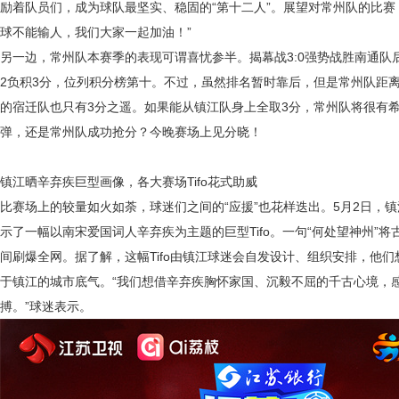
励着队员们，成为球队最坚实、稳固的“第十二人”。展望对常州队的比赛
球不能输人，我们大家一起加油！”
另一边，常州队本赛季的表现可谓喜忧参半。揭幕战
3:0强势战胜南通
2负积3分，位列积分榜第十。不过，虽然排名暂时靠后，但是常州队距
的宿迁队也只有3分之遥。如果能从镇江队身上全取3分，常州队将很有
弹，还是常州队成功抢分？今晚赛场上见分晓！
镇江晒辛弃疾巨型画像，各大赛场
Tifo花式助威
比赛场上的较量如火如荼，球迷们之间的
“应援”也花样迭出。5月2日
示了一幅以南宋爱国词人辛弃疾为主题的巨型Tifo。一句“何处望神州”
间刷爆全网。据了解，这幅Tifo由镇江球迷会自发设计、组织安排，他
于镇江的城市底气。“我们想借辛弃疾胸怀家国、沉毅不屈的千古心境，
搏。”球迷表示。