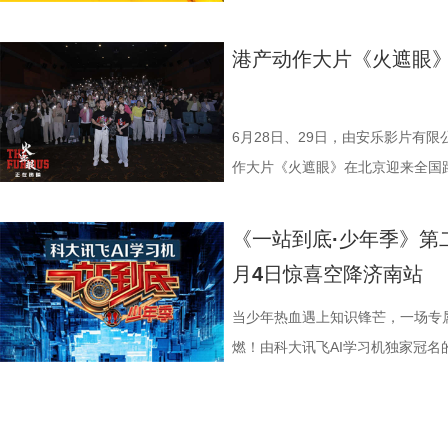
七、洪蕾、施予斐、景如洋、李奕
唐香玉、李明远、苗溢伦、鄂靖文、A
将会收获哪些生活里的健康智慧？锁定
报中，杰丝手持染血利斧站立于邮
南通队上下兴奋异常。打进制胜一
厮杀”版预告中，杰森·斯坦森孤身
作，影片承载着几代影迷的情怀与
霞、崔桐侥、张娣主演，张琪、房岩
别出演，由深圳电影制片厂有限公
枝播出。更多身体发出的“小信号”
出另一个自己。上下颠倒的人物构
好，急需要一场翻身仗，大家都咬
堵与追杀，以凌厉身手展开绝地反
档，大银幕原汁原味展现昆汀·塔
港产动作大片《火遮眼
勉恒、唐香玉、李明远、苗溢伦、鄂靖
公司、中国电影产业集团股份有限公司
现出影片浓烈的悬疑惊悚氛围，也
球！” “泰州发布”则用“一场久违
追逐、持刃肉搏、贴脸爆头等动作
独家动画片段、上下篇章合映，一
冯禧特别出演，由深圳电影制片厂
有限公司、未来资本投资管理有限公
命。海报上方“越挣扎 越循环”的
分拼出了血性，拼出了骄傲，更拼
搭配快节奏的镜头调度，让影片的
_20260702101109.jpg 
业有限公司、中国电影产业集团股份有
HK LIMITED、大喜市影视文
重复，每一次试图逃离的努力，都
名垫底的镇江队，泰州队能否继续上
动作明星之一，杰森·斯坦森凭借
汀最具代表性的传奇作品，《杀死
6月28日、29日，由安乐影片有
资管理有限公司、未来资本投资管理
限公司、万维仁和（北京）科技有
轮》将于7月17日全国上映。这个
江队官宣调整教练团队 镇江队什
经典银幕硬汉形象，其干净利落的
美学、引领潮流的符号化风格、极
作大片《火遮眼》在北京迎来全国
ROOD HK LIMITED、大喜
司、深圳市八合里投资有限公司、
回！
“苏超”最大的悬念！ 目前，常规
花板”。这部限制级猛片不仅延续
余年的不朽经典，是无数影迷心中
细节，并感谢观众对影片的支持和
影业有限公司、万维仁和（北京）
宝有限公司、比高集团控股有限公
绩，排名积分榜倒数第一的同时，
作为主要场景，在逼仄高压的船舱
西部片等美学完美融合，搭配极致
作和浓烈情绪的双重输出，直接又
《一站到底·少年季》第
限公司、深圳市八合里投资有限公
辉海外电影有限公司、北京我行文
谓“穷则思变，变则思通”，7月1
围攻，将以贴脸搏杀、招招见血的
配乐卡点、鲜明的角色塑造、极具
98%、豆瓣评分7.9、淘票票评分9
月4日惊喜空降济南站
月珠宝有限公司、比高集团控股有
限公司、北京锦橙文化传媒有限公
兼任教练员，统筹球队训练、管理
也让杰森·斯坦森标志性的暴力美学
风格和质感，影响了后世无数影视
影《火遮眼》北京路演现场图-大合影
品，星辉海外电影有限公司、北京
技术有限公司联合出品。影片将于明
韩崑（kun）担任守门员教练；戴
力全开 海外口碑未映先热 点燃期
着深厚的缘分。当年影片大量内景
卷出动作戏新高度 电影《火遮眼
当少年热血遇上知识锋芒，一场专
传媒有限公司、北京锦橙文化传媒
赛，我们影院见！
文、英语、塞尔维亚语，持欧足联
身亡后，贴身保镖科尔·里德被栽
昆汀率剧组在此驻扎拍摄长达三个
的巅峰对决，一招一式不留退路，
燃！由科大讯飞AI学习机独家冠名
科网络技术有限公司联合出品。影
2017年就担任镇江华萨文旅足球
捕，也为了查明真相、替老板复仇
演“疯狂88人”，并联合一众中方
听冲击。北京路演现场，观众称赞
式启动选手招募。作为全国青少年
这场融汇喜剧色彩与竞技魅力、兼
执行主教；2018年，出任镇江华
外卷入一场牵涉国际势力的巨大阴
汀深度热爱邵氏经典功夫片，《杀
解都一览无余，彰显出“港产动作片
打磨、题目梯度、内容设计上也将
练。 展望后续的比赛，刘丹表示
上密室死斗正式打响。 影片在海
深受经典港式武侠熏陶。 此次定档
了”的终极混战戏，谢苗透露总共拍
的线下城市赛也同步火热开启，首