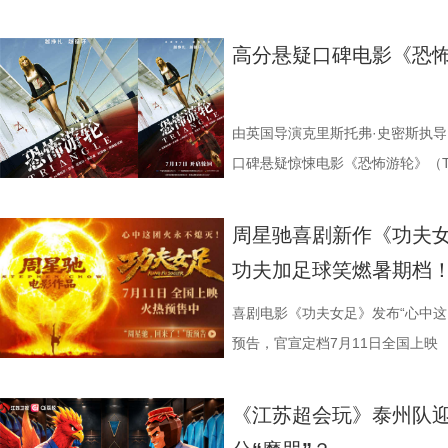
观众表示：“全程没有突兀的jump 
洲溯源。20 年前护送考拉来华的
个镜头。三位主演亦坦言，星爷的
我们拭目以待！ “坐等开场”版海报
卫视、ai荔枝播出。本期，国医
意。全场影迷屏息观影、情绪同频
两地守护者回望当年并肩种树、改
导与演员突破自我的碰撞，
电影《功夫女足》脑洞大开，将功
解锁一堂贴近打工人、女性群体和
高分悬疑口碑电影《恐怖
氛围格外真实。” 影片结束后，不
考拉濒危的现实镜头，搭配长隆迁
的“今日开赛”版海报中，功夫女队
全新世界。在这里，比赛不再是常
忍、吃得咸、糖分高，这些看似普
反转惊到，时隔多年坐在大银幕重
园区，升华为跨越国界、守护同一
核武器，散发着一股来势汹汹的气
奇招的碰撞。今日发布的“来吧！出
1、睡眠难题引共鸣，夏之光摸脉“开
烧脑反转，而是一整套严丝合缝的
考拉、中澳保育同行三重情感线，
氛围，搭配热血功夫元素，展现出
队员们开局就闯入大型高手内卷现
宇宙用一首改编曲《若是睡眠还没
由英国导演克里斯托弗·史密斯执导
分享道。还有观众感叹：“在电脑
图片10 (1).jpg 图片9.jpg
围。这场各路奇人爆笑集结的奇幻
美瞳大法把控全场，珊瑚队巨人射门输
尘纷纷认领睡眠困扰，李雅娟一句“
口碑悬疑惊悚电影《恐怖游轮》（Tri
的画面完全变了一个模样。” 越挣扎
愈之外，节目始终坚守专业科普底
燃爽功夫对决的高能体验。
空，难题一波接着一波袭来，一场欢
慕不已。睡不着、睡不醒、半夜醒
上映，并同步释出定档海报及定档预
所写——“越挣扎，越循环”，当命
懂内容，成为无数家长首选亲子自
大看点 纵观整部影片，其
手和层出不穷的圈套，这支内忧外患
题。 本期节目，北京中医药大学
借精妙绝伦的叙事结构、层层递进
周星驰喜剧新作《功夫女
能成为下一次循环的起点。不少首
育硬核体系，早在考拉落地十年前
核，无疑构成了吸引观众的核心亮
肋？预告悬念感十足，令人对正片走
学院院长的李峰师父从摸脉切入，
无数观众心中的烧脑神作。影片豆瓣
功夫加足球笑燃暑期档
悚片”“值得反复细品”。有观众评
株桉树，每日供应上千斤新鲜枝叶
怀。作为无数影迷心中的喜剧标志
报则以强烈的反差感抓人眼球。大
场给成员们摸脉判断状态，不仅说
无数影迷奉为“人生必看的悬疑电影之
自我惩罚。大银幕放大宿命的无力
属居所、定期火焰消毒树架、夏令
片独特的号召力。相信此次新作不
悠闲。看似是一群闲散自在的小人
少年团展开睡眠知识问答，从几点
副本.jpg 无限循环鼻祖首登内地
喜剧电影《功夫女足》发布“心中这
板。” 还有影迷指出，在观众已经
环境 繁育科普更是干货满满，考拉仅
一次对经典喜剧基因的深情回望，让
现得淋漓尽致。这群惹不起的市井
办，美食奖励不断加码。面对这些
次《恐怖游轮》首次登陆中国内地
预告，官宣定档7月11日全国上映
轮》的口碑仍旧坚挺，逻辑也仍经
大小，需在育儿袋发育半年；幼崽
剧感动。 在情怀的依托下
这份悬念，唯有走进影院方能揭晓。
助眠小妙招？ 2、痛经不要硬扛！
究剧情细节、绘制时间线、分析循
早已成为经得住时间考验的作品。
树叶；野外考拉单胎进化逻辑、野
胜。第二大看点则聚焦于原汁原味
星驰导演的电影素以天马行空、充
走廊”，“钝刀割肉”“疼到眼前一
机会，还是一场迟到了17年的大银
《江苏超会玩》泰州队
构，经典真的永远不过时。” 上映
等专业知识，都通过日常饲养场景
看，电影依然保留着那种荒诞中透
建出自洽而动人的世界观，将日常
李雅娟分享自己的痛经经历，陈妍
迷圈层到大众观众，这部作品始终