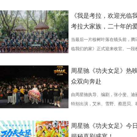
四个字，自带澎湃如潮的力量
绪，在开场前她特别提到华璟甜，
体，1992造梦局依托丰富多元的
的平台。「大师班」则将邀请顶级
对此，宿迁队主教练张玉宁却显得十
观众，这部作品始终保持着惊人的
视、ai荔枝播出。本期，国医少年
人的对话。8月12日起，每晚19:
份勇气特别可嘉。“我这个‘班主任
化”的全产业链影视生态。街区不
打造专业电影课堂。「工作坊」将
对任何一个对手都要立足于拼。本赛
推演以及隐藏细节的分析至今仍层
健康、护肾课堂、健康求真等精彩
《我是考拉，欢迎光临
跨越时代的精神力量！
出了她对少年们始终如一的守护
后期制作中心、服装道具库、艺人
界，打造专属艺术工坊。这不仅是
号，当时外界普遍认为宿迁队完成
·乔治饰）与一群朋友乘游艇出海
单实用的养生妙招值得收藏？答案
考拉大家族，二十年的
轮答的默契博弈，再到项目实战的
站拍遍”的影视拍摄服务目标。 1
撞。 「参与」单元则将通过「光影
京队、苏州队、无锡队等传统强队
一艘名为“埃俄罗斯”号的神秘游轮
破解“中风谜案” “病发现场探案”
究竟哪一队能冲破关卡、率先晋级？今
业布局上迈出了坚实一步。潜力榜
视频创作者，开展限时20小时的
进，正不断上演“霸王归来”的“好
一人。随处可见的血迹、神秘的指
活环境、身体表现等线索中抽丝剥
当最后一片桉树叶落在镜头前，腾
视频《一站到底·少年季》第二季
质文学IP在盐城落地转化，实现“内
“造梦”的乐趣。 梦的乐园不止光
击、连奏凯歌吗？ 常州摇身一变成
无法逃脱的恐怖轮回——她必须反
后，却暗藏健康危机，四人一路推
临我们的家》正式迎来收官。一段横
逐，看强者如何高光登场、强势突
业资源，不仅为街区注入了持续的
年华还以“电影+”为核心设立「生
赛季常州队也给球迷们带来了足够多
更深的真相。 如今，这部曾陪伴
案结束后，李峰师父结合案例揭秘
暖的朝夕陪伴，缓缓落下温柔帷幕
配套体系。 多方联动：共筑影视生
活烟火气的沉浸式体验。「特色市
届亚军南通队，而且最近三场比赛
陆内地影院。相比电脑与手机屏幕
座”，一句“我有时候也会”瞬间把
爱的考拉、动人的保育故事与专业
周星驰《功夫女足》热映
秀文学作品的展示平台，更是多方
与生活美学的文化奇遇。「演出快
三连胜的同时，稳居积分榜第四位，
片的悬疑氛围与情绪张力——每一
传授预防口诀和推经点穴降压操，夏
心的观看回忆。 图片1 (1).jpg 图
众双向奔赴
场，江苏世纪新城集团、中子星影
律互动中点燃欢乐氛围。「全城多
下来常州队将迎来“魔鬼”赛程，除
一次命运轮回的开启，都将在影院
边学边练，陈妍希却忍不住笑称：“
松弛日常 整部纪录片没有戏剧化
议，此举标志着三方将在剧本开发
动，让光影之美成为点亮常熟的景
队、无锡队和苏州队，稍有不慎排
验 限定周边引爆收藏热情 首映礼
年团开启“肾气大测评” 新师父刘
生活，把独一份的“软萌治愈”送到
由周星驰执导、编剧，张小斐、迪
构建可持续发展的影视产业生态。
限公司、常熟市人民政府主办，中
终保持着很清醒的认识。“今年各
雾海面”——血色海面上的巨轮正驶
率先开启。夏之光意外获评“夯中之
拉明星天团：自带贵公子气质、一
特别出演，艾米、雪野、蔡思贝、
丰富了活动内涵。都市剧《余音》
意（北京）电影有限公司、中影（
都赢得很艰难。7月、8月的四场
围从银幕延伸至现实。8位coser
专属“健康测评”，现场笑料不断。
眼里只有干饭、冲锋像小坦克的食
足》爆笑热映中。
要取景地，通过影像语言展现盐城
传部、常熟高新技术产业开发区、常
心态，一场场打、一场场做准备。”
位蒙面版“杰丝”穿梭于人群之间，
号？刘兰英师父带领国医少年团通
席睡眠官笑哥； 当年四处示爱、如今
周星驰《功夫女足》今日
了“剧有料”分享活动，邀请陈宇、
至18日，以拾光为名，赴光影之
卫“项羽故里”的荣光，还是常州队迎
影迷准备了极为丰富的限定周边。
传授养耳、护肾的实用小妙招。高卿
动给后辈让道的Edison； 16 岁
揭秘喜剧盛宴！