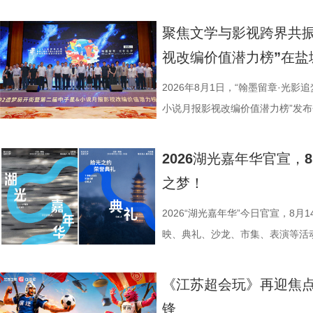
生》特别选取张謇得中状元的同年
语，一面是工业园区的摩登璀璨。本
位优秀少年集结登场，开启一场兼
剧张强表示：“当国家和民族面临
依托金鸡湖与独墅湖双湖水域联动
量。首期赛场就将迎来二选一残酷
聚焦文学与影视跨界共振
个过程中成为了时代精神标识。
心动美好的浪漫之旅。打卡动线贯
有一支队伍能够晋级进入下一赛程
视改编价值潜力榜”在盐
中国早期企业家兴办实业、产业救
02、独墅湖月亮湾码头、飞翔雕塑
而出？答案今晚揭晓！ PBL
情怀、富民理想和社会责任，凝练为
融天幕、月光码头九大地标，让参
较于第一季，本季赛制紧扣新课标
2026年8月1日，“翰墨留章·光影
神，力求为新时代企业家精神培
浪漫故事。 图片9.png 打卡之
PBL项目挑战模式，模拟真实学
小说月报影视改编价值潜力榜”发
《江海潮生》这个剧名，既代表江
地居民及外籍人士、港澳台同胞提
行知行合一、学以致用的教育内核
活动由中国世界电影学会、江苏省
张謇立足中华文化、拥抱时代
02两座旅游驿站，在“婚拍友好驿
加持、学科专家权威解读，以科学
化广电和旅游局、盐城经济技术开
2026湖光嘉年华官宣
大变局下，张謇的人生贯穿了甲午
宾还会前往独墅湖月亮湾码头，体
子告别被动学习，培养自主学习、
公司、中子星（陕西）影业有限公
之梦！
点，其个人命运与国家命运紧密相
翔雕塑，嘉宾们将登上128米亚洲
力。 节目通过抢位赛、团队轮
达文化传媒公司联合主办，盐城师
架，以“实业报国”为主轴，围绕张
鸡湖全景，随后前往苏州当代美术
方位检验少年们的综合素养。首轮
活动当天，众多知名编剧、导演、
2026“湖光嘉年华”今日官宣，8
以充满张力的情节脉络再现丰满立
动。夜幕降临，活动转场至圆融天幕
年凭借扎实数理基础与超快临场反
人齐聚一堂，共同见证文学与影视
映、典礼、沙龙、市集、表演等活
担当精神，能与当代青年在职
天幕上滚动播出。最后，所有人登船
定基础。紧接着的团队轮答赛考点
了一场关于IP价值转化与产业生态
由此开启的一场夏日约会。湖光嘉年
集结顶尖创作力量，白玉兰、
节，参与者将获颁“觅缘通关证书”。 
料，掌握幻方、数独、杨辉三角、
作，点亮IP改编新航向 作为本次
「观看」「典礼」「理解」「生活
《江苏超会玩》再迎焦
稀缺性，创作的高品质，进一
扰》官方微博、抖音、视频号及a
综合常识等多元内容，极致考验全
视改编价值潜力榜”的发布备受瞩
爱电影、爱生活的人，在常熟的湖
锋