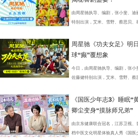
张楚、老藤等业内大咖，围绕“什么
卫视、ai荔枝《江苏超会玩》，
邮轮甲板之上，脚下猩红海面如同
趣的互动中，大家也对肾脏健康有
日常； 还有黏着妈妈不肯独立的“妈宝”洋
达观众”的主题展开深入探讨，围
彩！
游轮舷窗画面明信片，用手掌摁住
身“肾先生”代言人 什么习惯最伤
戳中全网可爱画面至今历历在目：
由周星驰执导、编剧，张小斐、迪
花。 随着盐城师范学院青年影视
掌，似乎有人试图呼救。电影中经典的“G
持人，与“肾先生”展开一场爆笑访
落的笨拙身形、搬新家后被雌性邻
特别出演，艾米、雪野、蔡思贝、
地的揭牌，盐城在影视人才培育方
化为透卡和斧头透扇，观众可在任何
识肾脏健康。 随后，刘兰英师父
一次离开妈妈，独自和哥哥姐姐相
足》发布“众神经归位”喜剧特辑和
学、影视、文旅等多方资源，将有
里，仿佛也在呼吁观众都进入影院
法。陈妍希挑战养生饮品，喝出“痛
加修饰的可爱治愈，在快节奏生活
影官宣至今，收获了大量网友的关注
周星驰《功夫女足》明日
有全国影响力的影视文化高地和文
神秘人的徽章，撕开后竟显露女主
不留情，高卿尘体验后直呼“一下子
幕里满是“看完瞬间抚平内耗”“考
众顶尖球队即将展开一场前所未有
球“癫”覆想象
似乎和刚进入第一轮循环的杰丝一
单实用的养肾方法，等待国医少年
5.jpg 图片6 (1).jpg 藏在
直接拿了地狱难度剧本？！对手各
集章活动，影迷们踊跃参与，将这份
边玩边学 护肾求真挑战正式开启
节目出圈密码，贯穿全季的亲情羁
一环套一环……她们能否靠功夫在
今日，由周星驰执导、编剧，张小
浸观影 首批观众口碑出炉 19时1
搭配等内容，为大家分享实用健康
的情感内核。观众们被片中细腻情
启为期五天的全国路演，主创团队
佐藤健特别出演，艾米、雪野、蔡
“登船”仪式正式开启。200余名
“场外热线”，隔空支招默契十足，
段，成为全片情绪高光。考拉妈妈H
度交流，倾听最新鲜、最真
《功夫女足》发布“来吧！出招！”
轮回噩梦。漆黑封闭的影厅完美贴
验了针灸调理，在轻松欢乐的氛围
分开后仍隔着围栏不停呼唤、四处
戏，脑洞大开点燃爆笑赛事 
式上映。随着“至尊无敌杯”赛事进
《国医少年志3》睡眠“
海风、空荡走廊的脚步声、细碎琴
观耳识健康，再到“肾先生”国医讲
舍不得”的矛盾心绪。还有20年前
辑中，周星驰导演那原汁原味的无
结，一场融合功夫奇招与绿茵较量
卿尘变身“摸脉师兄弟”
轮内部空旷幽深的窒息氛围，在大银
些容易被忽视的身体提醒？锁定今晚2
限，诞下全球唯一海外存活考拉双
情投入，在一次次的尝试中挖掘自
“至尊无敌杯”开赛在即，一众顶尖
影院观看《恐怖游轮》的体验，确
年志3》，更多关于护肾与健康生
杀”，从初见胆怯到晚年细心照料
用标志性的无厘头表演为演员打开
此时的女足队员们开局直接拿了地
由京东健康联合冠名，江苏卫视、
果还是相应的沉浸感，都令我感慨‘
羁绊。 图片7.jpg 图片8 (1).
反复调整，帮助全组迅速进入“星”
在层层施压，赛场诡计一环套一环
档中医文化明星体验真人秀《国医少