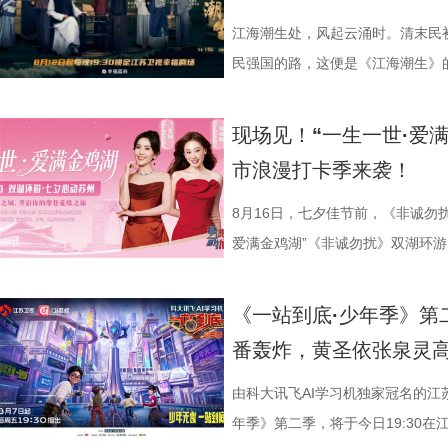
江海潮生处，风起云涌时。清末民
民强国的路，这便是《江海潮生》的故
幸福剧场播出。 作为国家广
材文艺创作资助项目、 江苏省广
现场见！“一生一世·爱
历史敬意与文化匠心。该剧由江苏
市浪漫打卡季来袭！
份有限公司、中共南通市委宣传部
衔主演（按姓氏笔画排序），打破
8月16日，七夕佳节前，《非诚勿
的人生历程，引领观众在百年时光对
爱满金鸡湖”《非诚勿扰》双湖环游
“兼济天下苍生”的民本意识、
活动紧密围绕园区“一生一世·爱满金
正剧框架 讲述一位“状元”的
《非诚勿扰》节目组联合苏州工业
《一站到底·少年季》第
沧浪。 1894年，41岁的
官方微博、抖音、视频号及ai荔枝
番轰炸，黄圣依张泉灵
后就要挨打的现实，他毅然放弃功
珏、孙嬿婉将携手《非诚勿扰》人
业、兴教育、兴城市推动南通成为“
组成“打卡团”阵容，带领多组情侣
由科大讯飞AI学习机独家冠名的江
的发展进程。 爱国、救国、
觅缘之旅。 图片8.png 苏州是
年季》第二季，将于今日19:30在