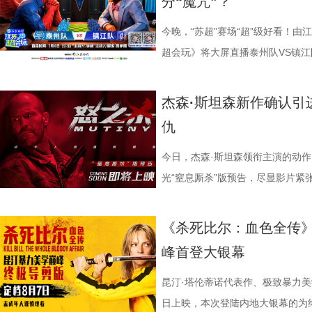
分“魔咒”？
批观众纷纷在社交平台分享观后感：
完整野生动物保育知识，真正实现看纪
路的台词设计层出不穷，力求让观
对人物成长与团队精神的深刻观照
的“忍忍就好”吗？ 杭州市中医院
循环逻辑的推演以及隐藏细节的分
完立刻想二刷”。这些评价也印证
图片12 (1).jpg 一场双向奔
生活细节的独特解构。 与
因，他将功夫足球的舞台拓展至全
红汤、暖宝宝等日常话题，带领国
影迷深夜研究剧情的经典之作终于
今晚，“苏超”赛场“超”级好看！由
十七年，它同样属于今天。豆瓣8.
数粉丝自发蹲守更新、记录每只考
的大胆突破。第三大看点则是功夫
各种稀奇古怪的招数与功夫绝技混
活经验答对师父问题，被夸“适合学
大银幕所带来的沉浸体验将进一步
超会玩》将大屏直播泰州队VS镇江
留名的经典，而首次登陆内地大银
有人每周奔赴园区只为远远看一眼
统的功夫招式与绿茵竞技巧妙交织
但不显凌乱，反而因独特的喜剧逻
误区，师父还会现场教学哪些缓解痛经
复出现的场景、每一个细微的伏笔
州队、无锡队VS宿迁队、徐州队V
轮》正在全国院线热映。风暴已至，
频，屏幕内外，一场人与考拉、平
思。传球、防守与射门在此处演化
疯狂创意，将足球竞技、各路奇招
公堂，三高风险藏不住了 三高离
得前所未有的震撼呈现。 百万人认
老搭档夏宇翔一起，为大家带来本
杰森·斯坦森新作确认引
游轮上的秘密，正等待更多观众走
的故事走到了尾声，但属于考拉的
有认知的奇幻设定，不仅展现了女
幕奇观。 在电影《功夫女足》中
了一堂“三高健康课”。预防高血压
轮》豆瓣评分长年保持在8.5，超百
州队2胜3负位列第十，镇江队则
仇
日鲜活，八代考拉大家族在这片专
了兼具燃感与爽感的视觉张
编排上。影片中，女足队员们性格
认识高血压风险，陈妍希“屡屡中招
第 191 位。相比单纯依靠反转
场比赛既是荣誉之战，更事关常规
国、助力野生考拉种群复壮的保育计划也
素的包裹之下，影片最能触动观众
源。夸张技能混搭竞技场面，碰撞
笑点拉满。含盐量竞猜中，面包、
惊悚、命运寓言与人性剖析巧妙融
州队主场不容有失，“冠军泰”盼逆
今日，杰森·斯坦森领衔主演的动
14.jpg 我们暂时和这段温柔的
四大看点在于接地气的小人物成长
集笑料中展现一支队伍从摩擦到凝
藏最深的“盐”值刺客？随后，高卿尘
的故事世界。许多观众在首次观影
比赛！ 此前四场比赛，泰州队接
光“窒息厮杀”版预告，尽显影片紧
不会消散，看过考拉母子间的不舍
她们在面对强敌和外界施压时，同
长和坚持。这份奇思，正是《功夫
次上手诊脉，现场又紧张又好笑。
为寻找那些隐藏在细节中的线索与
仅在扬州身上全取三分，表现可以
与肃杀氛围扑面而来。《怒之杀》
危物种保护的重量后，心底生出对
真实的脆弱与挣扎，让她们在团队
足》由周星驰执导并编剧，张小斐
瓜、小夜灯接连登场“喊冤”，国医
影片讲述了单亲母亲杰丝（梅利莎
核心阵容的流失。新赛季，泰州队
银幕复仇爽片，在延续其拳拳到肉
《杀死比尔：血色全传》
我们静静期待下一次相逢，再走进
也更容易让身处现实中的普
藤健特别出演，艾米、雪野、蔡思
脂环节，李雅娟自述是高血脂患者
中遭遇风暴，众人被迫弃船，登上一
心轮换出现断层。如此一来，球队
爆头的感官冲击，点燃动作片影迷期
峰首登大银幕
大家族的故事仍在继续，我们的故
女足》由周星驰执导并编剧，张小
靖、张继聪、欧阳万成友情出演，
入“问诊”状态，从饮食到作息层层
的游轮早在1930年便已失踪，船
频出现漏洞。目前，泰州队失球数达
·斯坦森领衔主演，将以生猛复仇
佐藤健特别出演，艾米、雪野、蔡
洪蕾、施予斐、景如洋、李奕臻、
护法”，哪种抗阻运动有助于预防高
接踵而至的凶杀事件，将杰丝拖入
的压力可想而知。 不过，好消息
命的设定，为观众带来一场新鲜刺激
昆汀·塔伦蒂诺代表作、极致暴力美
阳靖、张继聪、欧阳万成友情出演
桐侥、张娣主演，张琪、房岩、邓月
人的深夜困扰，到女性经期健康课，
历同一段噩梦，而每一次循环都隐
明显回升，以1:0赢下了这场“宿
杰森·斯坦森硬核暴击贴脸输出 密
日上映，本次登陆内地大银幕的为