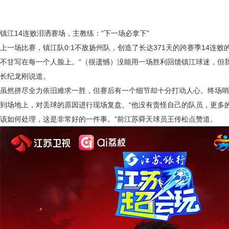
镇江
14连败泪洒赛场，主教练：“下一场必拿下”
上一场比赛，镇江队
0:1不敌扬州队，创造了长达371天的跨赛季14连
不甘写在每一个人脸上。“（很遗憾）没能用一场胜利回馈镇江球迷，但
长纪龙刚说道。
虽然拼尽全力依旧难求一胜，但赛后有一个细节却十分打动人心。终场哨
到场地上，对丢球的原因进行现场复盘。
“他没有责怪自己的队员，更多
该如何处理，这是非常好的一件事。”前江苏舜天球员王传松点赞道。