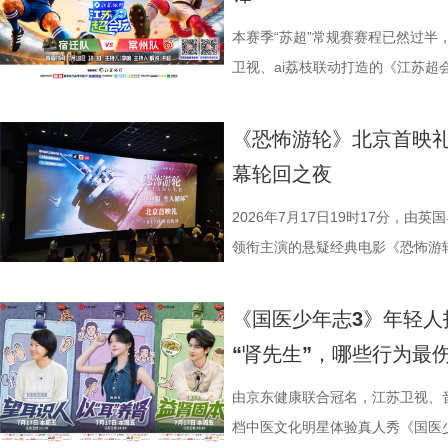
海潮生》汇聚了一众优秀主创。总
共同展示各打卡点特色风景。8月1
可直接解锁终极项目挑战专属资
《小说月报》《小说月报·大字版
连接的集体体验。 同步发布的主
之一，总导演王伟民执导过《孤舟
与心动的城市漫游，一次《非诚勿
阵作为终极试炼的PBL项目挑战
名文学期刊2024年第9期至2025
步路线“雄鹰线”为灵感、以“雕刻
本赛季“苏超”常规赛赛程已然过半
陈敏正担任造型指导、《天下长河
片11.png
的知识全部投入实操应用，在任务
影视改编潜力的佳作，旨在为影视
线路相映成趣，将为观众打开一条
卫视、ai荔枝联动打造的《江苏
的纪兆龙担任美术指导，还邀请了
巧、高阶速算、幻方构造原理，搭
接的桥梁。 第二届“中子星·小说
市生活相融共生的别样魅力。 银幕
决，小屏同步直播南通队VS扬州
慎欣担任本剧顾问。 在演员阵
典古诗词，实现数理逻辑与传统文
复评阶段共有18篇作品入围，涵
湖光嘉年华下属的「观看」单元，
袂为大家带来比赛的精彩解读。目
《恐怖游轮》北京首映礼
天团”。白玉兰奖、飞天奖双奖得
维、统筹能力、抗压能力与团队
团的深入研讨与审慎评议，最终9
性与商业性的展映片单。不仅如此
分，宿迁队凭借净胜球优势排名第
幕轮回之夜
其擅长诠释兼具风骨与情怀的形象
宇轩、陈铭意两位专业领队分别带
终评的9篇作品分别为： 活动现
深度融合常熟的自然肌理与人文底
球队的排名位次。 大胜无锡士气高
果敢与家国赤诚，何冰大量阅读资
路正面交锋，谁将更胜一筹、成
动总策划及推介人、著名编剧、导
观众在不同的自然与文化场域中，
日，最精彩的对决当属宿迁队客场
2026年7月17日19时17分，由
角色，以形神兼备的演绎，将乱
理性剖析战局，“班主任”黄圣依
介。他结合市场前景与创作经验，
影片，都将通过公益放映形式开放
高驰的梅开二度，以4:2战胜无锡
领衔主演的悬疑经典电影《恐怖游
一众实力派演员，共同塑造着一
她将从成长角度解读少年的赛场表
及影视化潜力，为后续的IP孵化
将举办“拾光之约荣誉典礼”，邀请
全队上下士气高涨。进球功臣高驰
举办“一起登船坠入循环”主题首映
中，杨立新饰演的通州巨商沈敬夫
刻启发。在激烈的赛场比拼中，张
引。 第二届“中子星·小说月报影
以“回望十年光影、致敬同行伙伴、
在他看来，无锡队是综合实力很强
被全球影迷奉为“无限循环题材鼻祖
《国医少年志3》年轻人
银子，但股金一分没要，他毕生都相
由衷感慨道“年轻人为什么不怕错，
文学与影视跨界探索的深度回望，
及“拾光伙伴”的同时，回望中国电
动和顽强拼抢创造进攻机会。“这
登内地大银幕 百万人认证必看神作
“肾先生”，哪些行为最
演的当铺老板蒋孟生，出于从小同
拨之下，少年们会迎来哪些成长
耕优质文本，期待更多好故事从这
一个黄金时代的篇章。 每一次思想
力付出。”高驰表示。 目前，在积
精妙绝伦的叙事结构、层层递进的
是押上自己的家产……与其说《江
友，黄圣依再度回归，以细腻敏锐
注入不竭动力。 产业共振：199
年华的精神角落，「理解」单元将
分，凭借净胜球优势暂列第三位，
数观众心中的烧脑神作。豆瓣评分长
由京东健康联合冠名，江苏卫视、
是一群人的故事。在风云激荡的变局
们的暖心后盾。赛场之上，她总能
的另一大亮点是1992造梦局的正
形交流、开放互动与轻社交形式，
本轮无锡队轮空的情况下，宿迁队
列豆瓣电影TOP250第191位。
档中医文化明星体验真人秀《国医少