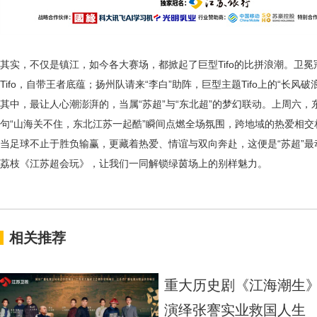
其实，不仅是镇江，如今各大赛场，都掀起了巨型
Tifo的比拼浪潮。卫
Tifo，自带王者底蕴；扬州队请来“李白”助阵，巨型主题Tifo上的“长
其中，最让人心潮澎湃的，当属“苏超”与“东北超”的梦幻联动。上周六，东
句“山海关不住，东北江苏一起酷”瞬间点燃全场氛围，跨地域的热爱相交
当足球不止于胜负输赢，更藏着热爱、情谊与双向奔赴，这便是
“苏超”
荔枝《江苏超会玩》，让我们一同解锁绿茵场上的别样魅力。
相关推荐
重大历史剧《江海潮生》
演绎张謇实业救国人生