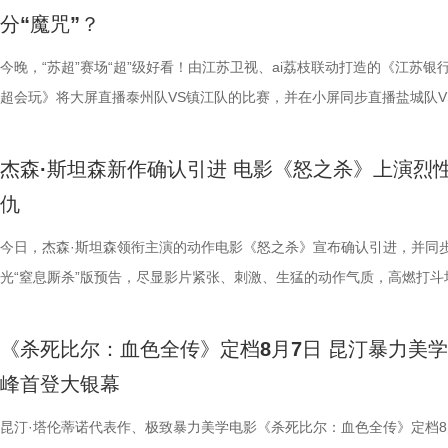
构，经典真的永远不过时。” 上映前夕，影片超前点映已在全国率先开启
等专业知识，都通过日常饲养场景自然输出。孩子看得津津有味，家长也
看，电影依然保留着那种荒诞中透着温情的幽默底色。密集的喜剧笑料与
建出自洽而动人的世界观，将日常细节转化为极具戏剧张力的笑料，同时
李雅娟分享自己的痛经经历，陈妍希也提醒大家多理解女性经期状态。痛
迷圈层到大众观众，这部作品始终保持着惊人的讨论热度。关于结局的解
分“魔咒”？
批观众纷纷在社交平台分享观后感：“大银幕太震撼了”“细节多到头皮发麻”
完整野生动物保育知识，真正实现看纪录片的同时完成自然启蒙。 图片11.
路的台词设计层出不穷，力求让观众在捧腹大笑之余，也能感受到周氏喜
对人物成长与团队精神的深刻观照。想必《功夫女足》也延续了这一创作
的“忍忍就好”吗？ 杭州市中医院中医妇科主任医师马景师父通过黑巧克
循环逻辑的推演以及隐藏细节的分析至今仍层出不穷。如今，这部曾陪伴
完立刻想二刷”。这些评价也印证了一个事实——《恐怖游轮》不仅属于
图片12 (1).jpg 一场双向奔赴的陪伴，节目完结但故事未完待续 上线至
生活细节的独特解构。 与幽默风格相辅相成的，是表现形
因，他将功夫足球的舞台拓展至全球性赛事，风格迥异的多国队伍轮番登
红汤、暖宝宝等日常话题，带领国医少年团破解痛经护理误区。高卿尘凭
影迷深夜研究剧情的经典之作终于首次登陆内地影院。相比电脑与手机屏
今晚，“苏超”赛场“超”级好看！由江苏卫视、ai荔枝联动打造的《江苏银
十七年，它同样属于今天。豆瓣8.5分、超百万人评分的成绩，让它成为
数粉丝自发蹲守更新、记录每只考拉生日，把考拉当成生活里温柔精神寄
的大胆突破。第三大看点则是功夫与现代女足跨界碰撞的脑洞设定。影片
各种稀奇古怪的招数与功夫绝技混搭碰撞。如此多样的元素，在周星驰手
活经验答对师父问题，被夸“适合学妇科”，意外找到新赛道。除了常见的
大银幕所带来的沉浸体验将进一步放大影片的悬疑氛围与情绪张力。每一
超会玩》将大屏直播泰州队VS镇江队的比赛，并在小屏同步直播盐城队V
留名的经典，而首次登陆内地大银幕，则让它拥有了全新的生命。 《恐
有人每周奔赴园区只为远远看一眼心爱考拉，有人为每只小家伙剪辑专属
统的功夫招式与绿茵竞技巧妙交织，在动作设计与视听语言上倾注了大量
但不显凌乱，反而因独特的喜剧逻辑而妙趣横生，让人期待他如何延续一
误区，师父还会现场教学哪些缓解痛经的按揉方法？ 3、从“盐”值刺客到升
复出现的场景、每一个细微的伏笔、每一次命运轮回的开启，都将在影院
州队、无锡队VS宿迁队、徐州队VS南京队的三场焦点对决。主持人李响
轮》正在全国院线热映。风暴已至，轮回开启。那艘名为“埃俄罗斯”号的
频，屏幕内外，一场人与考拉、平台与家庭的温柔双向陪伴悄然成型。 
思。传球、防守与射门在此处演化为一场场精心编排的功夫交锋。这种打
疯狂创意，将足球竞技、各路奇招与喜剧包袱熔于一炉，创造出别具一格
公堂，三高风险藏不住了 三高离年轻人很远吗？本期节目中，国医少年
得前所未有的震撼呈现。 百万人认证必看神作 大银幕揭开轮回真相 《恐
老搭档夏宇翔一起，为大家带来本轮赛事的精彩解读。目前，在积分榜上
杰森·斯坦森新作确认引进 电影《怒之杀》上演烈
游轮上的秘密，正等待更多观众走进影院揭晓。
的故事走到了尾声，但属于考拉的生活永远没有休止符。长隆的桉树林依
有认知的奇幻设定，不仅展现了女足队员的柔韧与武艺的刚猛，也为全片
幕奇观。 在电影《功夫女足》中，周星驰的脑洞或许更体现在角色塑造
了一堂“三高健康课”。预防高血压环节，李峰师父通过“身体信号盲盒”带
轮》豆瓣评分长年保持在8.5，超百万观众评价打分，位列豆瓣电影 TOP2
州队2胜3负位列第十，镇江队则六战皆墨排名倒数第一。对两支球队而
仇
日鲜活，八代考拉大家族在这片专属家园里自在吃喝、安然休憩，而横跨
了兼具燃感与爽感的视觉张力。 而在精彩的动作呈现与幽
编排上。影片中，女足队员们性格迥异，彼此间的摩擦反而成为戏剧张力
认识高血压风险，陈妍希“屡屡中招”，高卿尘感叹“姐姐，这节目来的真值
第 191 位。相比单纯依靠反转取胜的悬疑片，《恐怖游轮》将时间循环
场比赛既是荣誉之战，更事关常规赛后半段的走势，双方势必将拼尽全力
国、助力野生考拉种群复壮的保育计划也在稳步推进。 图片15 (1).jpg 
素的包裹之下，影片最能触动观众的，莫过于周星驰导演一贯的人文精神
源。夸张技能混搭竞技场面，碰撞出独特的喜剧火花。可以预见，影片将
笑点拉满。含盐量竞猜中，面包、话梅、泡面等常见食物轮番登场，谁才
惊悚、命运寓言与人性剖析巧妙融合，创造出一个逻辑严密却又充满哲学
州队主场不容有失，“冠军泰”盼逆风起势 对泰州队来说，这是一场不容
今日，杰森·斯坦森领衔主演的动作电影《怒之杀》宣布确认引进，并同
14.jpg 我们暂时和这段温柔的线上陪伴挥手作别，可这段旅程带给我们
四大看点在于接地气的小人物成长与蜕变。 剧中的女足队员们并非完美
集笑料中展现一支队伍从摩擦到凝聚的转变，让观众在让观众在欢笑中看
藏最深的“盐”值刺客？随后，高卿尘迎来“摸脉初体验”，认真学习“寸关尺
的故事世界。许多观众在首次观影后往往会立刻开启第二遍、第三遍观看
比赛！ 此前四场比赛，泰州队接连负于徐州队、无锡队、苏州队等传统
光“窒息厮杀”版预告，尽显影片紧张、刺激、生猛的动作气质，高燃打斗
不会消散，看过考拉母子间的不舍牵挂，读懂保育员二十年默默坚守，了
她们在面对强敌和外界施压时，同样会历经迷茫、退缩与自我怀疑。正是
长和坚持。这份奇思，正是《功夫女足》献给观众的独特惊喜。 电影《
次上手诊脉，现场又紧张又好笑。 高血糖环节则化身趣味公堂，大米粥
为寻找那些隐藏在细节中的线索与答案。 在今日发布的定档预告中可以
仅在扬州身上全取三分，表现可以用差强人意来形容。究其原因，在于泰
与肃杀氛围扑面而来。《怒之杀》作为杰森·斯坦森近五年来最刺激的限
危物种保护的重量后，心底生出对所有弱小生命的温柔与敬畏，会长久留
真实的脆弱与挣扎，让她们在团队默契与不屈斗志下的逆风翻盘更具说服
足》由周星驰执导并编剧，张小斐、迪丽热巴、张艺兴领衔主演，刘嘉玲
瓜、小夜灯接连登场“喊冤”，国医少年团边断案边解锁控糖知识。随后的
影片讲述了单亲母亲杰丝（梅利莎·乔治饰）与一群朋友乘游艇出海游玩
核心阵容的流失。新赛季，泰州队阵中缺少了巴特、樊超等诸多核心球员
银幕复仇爽片，在延续其拳拳到肉的硬核动作风格之外，更以直白凌厉、
《杀死比尔：血色全传》定档8月7日 昆汀暴力美
我们静静期待下一次相逢，再走进这个满是温暖与生机的考拉之家，八代
也更容易让身处现实中的普通观众产生深度共鸣。 电影《
藤健特别出演，艾米、雪野、蔡思贝、胡予安、倪好特别介绍，赵丽娜、
脂环节，李雅娟自述是高血脂患者，国医少年团开启现场问诊。夏之光一
中遭遇风暴，众人被迫弃船，登上一艘路过的巨大游轮。这艘名为“埃俄罗
心轮换出现断层。如此一来，球队战斗力明显下滑，曾经固若金汤的防守
爆头的感官冲击，点燃动作片影迷期待。 影片由让-弗朗索瓦·雷切执导
峰首登大银幕
大家族的故事仍在继续，我们的故事也是。
女足》由周星驰执导并编剧，张小斐、迪丽热巴、张艺兴领衔主演，刘嘉
靖、张继聪、欧阳万成友情出演，陈旻、李卓媚、秦鹏飞、张天一、孙子
入“问诊”状态，从饮食到作息层层追问，被夸“好专业”。师父现场解锁“三
的游轮早在1930年便已失踪，船上空无一人。随处可见的血迹，神秘的
频出现漏洞。目前，泰州队失球数达9个，仅略少于镇江队的13个，后场
·斯坦森领衔主演，将以生猛复仇贴脸暴击的烈度与全新海上密闭空间厮
佐藤健特别出演，艾米、雪野、蔡思贝、胡予安、倪好特别介绍，赵丽娜
洪蕾、施予斐、景如洋、李奕臻、赖赖、葛依萱、王奕彤、马睎悦、邹霞
护法”，哪种抗阻运动有助于预防高血压？日常护糖又有哪些小妙招？ 从
接踵而至的凶杀事件，将杰丝拖入一个无法逃脱的恐怖轮回——她必须反
的压力可想而知。 不过，好消息是，在上一场与南通队的比赛中，泰州
命的设定，为观众带来一场新鲜刺激的银幕体验。 电影《怒之杀》引进图.
昆汀·塔伦蒂诺代表作、极致暴力美学电影《杀死比尔：血色全传》定档8