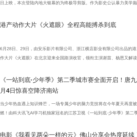
阳靖、张继聪、欧阳万成友情出演，陈旻、李卓媚、秦鹏飞、张天一、孙
桐侥、张娣主演，张琪、房岩、邓月平、CHANYA、许君聪、门腔、冯
人的深夜困扰，到女性经期健康课，再到“三高刺客”的层层现身，国医少
历同一段噩梦，而每一次循环都隐藏着更深的真相…… 而在同步释出的
明显回升，以1:0赢下了这场“宿命对决”，继上届决赛后再度战胜对手。
杰森·斯坦森硬核暴击贴脸输出 密闭空间厮杀肾上腺素飙升 在今日发布的
日上映，本次登陆内地大银幕的为终极导剪版。作为影史公认暴力美学巅
七、洪蕾、施予斐、景如洋、李奕臻、赖赖、葛依萱、王奕彤、马睎悦、
唐香玉、李明远、苗溢伦、鄂靖文、AVANTGARDEY、张美娥、那迪、
将会收获哪些生活里的健康智慧？锁定本期节目，今晚21:10江苏卫视、a
报中，杰丝手持染血利斧站立于邮轮甲板之上，脚下猩红海面如同镜像般
南通队上下兴奋异常。打进制胜一球的吴硕涛表示：“我们前几场的战绩
厮杀”版预告中，杰森·斯坦森孤身置身危机四伏的楼梯间，面对接连不断
作，影片承载着几代影迷的情怀与执念，此次《杀死比尔：血色全传》重
霞、崔桐侥、张娣主演，张琪、房岩、邓月平、CHANYA、许君聪、门
别出演，由深圳电影制片厂有限公司、星辉海外有限公司、上海猫眼影业
枝播出。更多身体发出的“小信号”，等你一起揭晓！
出另一个自己。上下颠倒的人物构图与血色海面形成强烈的视觉冲击，不
好，急需要一场翻身仗，大家都咬着牙、拼着一股劲，就是一定要拿下这
堵与追杀，以凌厉身手展开绝地反击，在狭小空间开启一对多高能打斗。
档，大银幕原汁原味展现昆汀·塔伦蒂诺导演对影片的原初创想，更收录
港产动作大片《火遮眼》全程高能搏杀到底
勉恒、唐香玉、李明远、苗溢伦、鄂靖文、AVANTGARDEY、张美娥、
公司、中国电影产业集团股份有限公司、QUAK LIMITED、深圳乐丰投
现出影片浓烈的悬疑惊悚氛围，也暗示着故事中不断重复、永无止境的循
球！” “泰州发布”则用“一场久违的胜利”来形容这场关键战，并点赞道：“
追逐、持刃肉搏、贴脸爆头等动作名场面轮番上演，高强度高观赏性打斗
独家动画片段、上下篇章合映，一站式呈现酣畅淋漓的复仇狂宴。 微信
冯禧特别出演，由深圳电影制片厂有限公司、星辉海外有限公司、上海猫
有限公司、未来资本投资管理有限公司、小艾科技有限公司、STEAM RO
命。海报上方“越挣扎 越循环”的标语更进一步点明影片核心主题，当命
分拼出了血性，拼出了骄傲，更拼出了球迷心中的希望。”那么，面对联
搭配快节奏的镜头调度，让影片的紧张氛围持续升级。 作为全球最具代
_20260702101109.jpg 影史暴力美学巅峰终极导剪版 首登内地大银幕 
业有限公司、中国电影产业集团股份有限公司、QUAK LIMITED、深圳
HK LIMITED、大喜市影视文化（山西）有限公司、华艺视界（深圳）影
重复，每一次试图逃离的努力，都可能成为下一次循环的起点。 电影《
名垫底的镇江队，泰州队能否继续上演“冠军泰”归来的好戏？ “穷”则思变
动作明星之一，杰森·斯坦森凭借极具观赏性与力量感的动作表演塑造了
汀最具代表性的传奇作品，《杀死比尔》系列自问世以来，便凭借极致的
6月28日、29日，由安乐影片有限公司、浙江横店影业有限公司出品的港
资管理有限公司、未来资本投资管理有限公司、小艾科技有限公司、STE
限公司、万维仁和（北京）科技有限责任公司、深圳大自在创意文化有限
轮》将于7月17日全国上映。这个夏天，一同登上“埃俄罗斯”号，开启命
江队官宣调整教练团队 镇江队什么时候能收获第一场胜利，已然成为新
经典银幕硬汉形象，其干净利落的动作风格早已成为无数观众心中的“动
美学、引领潮流的符号化风格、极具张力的复仇叙事封神影坛，成为跨越
作大片《火遮眼》在北京迎来全国路演收官，领衔主演谢苗、杨恩又解读
ROOD HK LIMITED、大喜市影视文化（山西）有限公司、华艺视界（
司、深圳市八合里投资有限公司、北京高兴文化传媒有限公司、深圳市禧
回！
“苏超”最大的悬念！ 目前，常规赛已经过半，镇江队却只收获了0胜6负
花板”。这部限制级猛片不仅延续了观众熟悉的硬核动作场面，更将封闭
余年的不朽经典，是无数影迷心中的必刷神作。昆汀将中国武侠片、剑戟
细节，并感谢观众对影片的支持和喜爱。《火遮眼》真打真干真解恨，暴
影业有限公司、万维仁和（北京）科技有限责任公司、深圳大自在创意文
宝有限公司、比高集团控股有限公司、广东猿能量体育发展有限公司出品
绩，排名积分榜倒数第一的同时，还创造了跨赛季十七连败的尴尬纪录。
作为主要场景，在逼仄高压的船舱环境中，杰森·斯坦森孤身对战多名敌
西部片等美学完美融合，搭配极致的色彩构图、酣畅淋漓的动作设计、精
作和浓烈情绪的双重输出，直接又生猛，打出全球好口碑，烂番茄网站新
《一站到底·少年季》第二季城市赛全面开启！唐九
限公司、深圳市八合里投资有限公司、北京高兴文化传媒有限公司、深圳
辉海外电影有限公司、北京我行文化发展有限公司、天津猫眼微影文化传
谓“穷则思变，变则思通”，7月1日，镇江队宣布调整教练团队，由副领队
围攻，将以贴脸搏杀、招招见血的狠戾打斗为观众带来直白生猛的感官冲
配乐卡点、鲜明的角色塑造、极具风格化的镜头调度，打造出独一无二的
98%、豆瓣评分7.9、淘票票评分9.4、猫眼评分9.4，正在好评热映中。 
月4日惊喜空降济南站
月珠宝有限公司、比高集团控股有限公司、广东猿能量体育发展有限公司
限公司、北京锦橙文化传媒有限公司、晋思拓展有限公司、北京微梦创科
兼任教练员，统筹球队训练、管理工作；特聘德拉甘・斯坦季奇为技术总
也让杰森·斯坦森标志性的暴力美学得到更充分的释放。 硬汉蒙冤解恨复
风格和质感，影响了后世无数影视创作。 值得一提的是，这部影片与中
影《火遮眼》北京路演现场图-大合影.jpg 谢苗回顾终极混战打了18晚 众
品，星辉海外电影有限公司、北京我行文化发展有限公司、天津猫眼微影
技术有限公司联合出品。影片将于明日全国上映，“至尊无敌杯”即将盛大
韩崑（kun）担任守门员教练；戴杨负责技术分析。德拉甘·斯坦季奇精
力全开 海外口碑未映先热 点燃期待 电影《怒之杀》讲述了富豪蒂布遭遇
着深厚的缘分。当年影片大量内景戏份均在北京电影制片厂摄影棚搭建摄
卷出动作戏新高度 电影《火遮眼》集结全球五位实战动作高手，上演不
当少年热血遇上知识锋芒，一场专属少年的脑力竞技将在今年夏天再度被
传媒有限公司、北京锦橙文化传媒有限公司、晋思拓展有限公司、北京微
赛，我们影院见！
文、英语、塞尔维亚语，持欧足联A级教练证书。他与镇江渊源颇深，早
身亡后，贴身保镖科尔·里德被栽赃为凶手，遭到全境通缉。为躲避警方
昆汀率剧组在此驻扎拍摄长达三个月，并特邀袁和平出任武术指导，袁家
的巅峰对决，一招一式不留退路，暴烈的拼杀，喷涌的怒火，打出了极致
燃！由科大讯飞AI学习机独家冠名的江苏卫视《一站到底·少年季》第二
科网络技术有限公司联合出品。影片今日上映，诚邀广大观众步入影院，
2017年就担任镇江华萨文旅足球俱乐部（中乙）职业队第一助理教练，
捕，也为了查明真相、替老板复仇，科尔登上一艘驶向公海的远洋货轮，
演“疯狂88人”，并联合一众中方人员、华人影人协同创作。追溯创作根源
听冲击。北京路演现场，观众称赞打戏镜头给得非常扎实，每一招的攻防
式启动选手招募。作为全国青少年益智科普答题节目标杆，新一季节目在
这场融汇喜剧色彩与竞技魅力、兼具欢笑与热血的绿茵较量。
执行主教；2018年，出任镇江华萨文旅足球俱乐部（中乙）职业队第一
外卷入一场牵涉国际势力的巨大阴谋。货轮成为血色牢笼，一场避无可避
汀深度热爱邵氏经典功夫片，《杀死比尔》的动作美学、叙事内核甚至配
解都一览无余，彰显出“港产动作片最硬派的暴力美学”。谈及让无数观众
打磨、题目梯度、内容设计上也将迎来全面的重磅升级。 与此同时，备
电影《我看见两朵一样的云》佛山分享会热度延续 