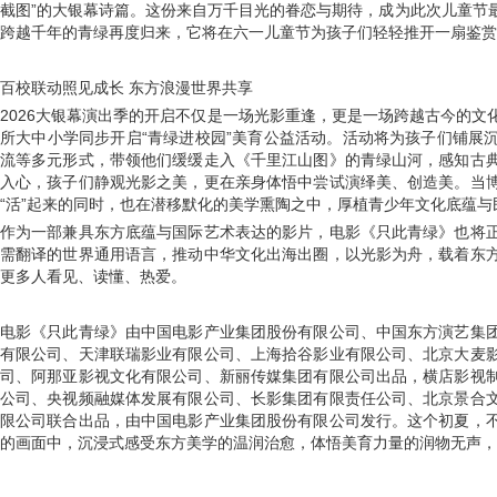
截图”的大银幕诗篇。这份来自万千目光的眷恋与期待，成为此次儿童节
跨越千年的青绿再度归来，它将在六一儿童节为孩子们轻轻推开一扇鉴赏
百校联动照见成长 东方浪漫世界共享
2026大银幕演出季的开启不仅是一场光影重逢，更是一场跨越古今的
所大中小学同步开启“青绿进校园”美育公益活动。活动将为孩子们铺展
流等多元形式，带领他们缓缓走入《千里江山图》的青绿山河，感知古
入心，孩子们静观光影之美，更在亲身体悟中尝试演绎美、创造美。当
“活”起来的同时，也在潜移默化的美学熏陶之中，厚植青少年文化底蕴
作为一部兼具东方底蕴与国际艺术表达的影片，电影《只此青绿》也将
需翻译的世界通用语言，推动中华文化出海出圈，以光影为舟，载着东
更多人看见、读懂、热爱。
电影《只此青绿》由中国电影产业集团股份有限公司、中国东方演艺集
有限公司、天津联瑞影业有限公司、上海拾谷影业有限公司、北京大麦
司、阿那亚影视文化有限公司、新丽传媒集团有限公司出品，横店影视
公司、央视频融媒体发展有限公司、长影集团有限责任公司、北京景合
限公司联合出品，由中国电影产业集团股份有限公司发行。这个初夏，
的画面中，沉浸式感受东方美学的温润治愈，体悟美育力量的润物无声，