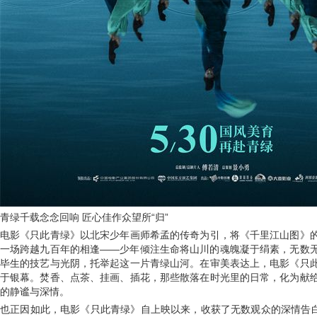
青绿千载念念回响 匠心佳作众望所“归”
电影《只此青绿》以北宋少年画师希孟的传奇为引，将《千里江山图》
一场跨越九百年的相逢——少年倾注生命将山川的魂魄凝于绢素，无数
毕生的技艺与光阴，托举起这一片青绿山河。在审美表达上，电影《只
于银幕。焚香、点茶、挂画、插花，那些散落在时光里的日常，化为献
的静谧与深情。
也正因如此，电影《只此青绿》自上映以来，收获了无数观众的深情告白