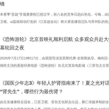
锋
可直接解锁终极项目挑战专属资源包，在最后一关抢占天然优势。 
《小说月报》《小说月报·大字版》《小说月报原创版》《科幻立方》四
连接的集体体验。 同步发布的主视觉海报与主题活动单元海报，以常熟
共同展示各打卡点特色风景。8月1
阵作为终极试炼的PBL项目挑战，跳出传统纸笔答题框架，少年们将前期
名文学期刊2024年第9期至2025年第12期上刊载的480余篇小说中甄选
步路线“雄鹰线”为灵感、以“雕刻现在 飞向未来”为寓意，绚烂的湖面与斑
本赛季“苏超”常规赛赛程已然过半，前八名的竞争日趋白热化。今晚，由
与心动的城市漫游，一次《非诚勿
的知识全部投入实操应用，在任务场景中探索、拆解问题，灵活运用数独
影视改编潜力的佳作，旨在为影视行业输送优质文本，搭建文学与影视高
线路相映成趣，将为观众打开一条光影与现实交织的道路，解锁影像艺术
卫视、ai荔枝联动打造的《江苏超会玩》将大屏直播宿迁队与常州队的焦
片11.png
巧、高阶速算、幻方构造原理，搭建完整立体四阶幻阵，同时结合拼接匹
接的桥梁。 第二届“中子星·小说月报影视改编价值潜力榜”的评选异常激
市生活相融共生的别样魅力。 银幕内做电影美梦，银幕外致敬造梦的人 2
决，小屏同步直播南通队VS扬州队的比赛。主持人李响、解说员洪超将
典古诗词，实现数理逻辑与传统文化的深度融合，全方位考验少年们的逻
复评阶段共有18篇作品入围，涵盖短篇、中篇、科幻三大类别。经过终
湖光嘉年华下属的「观看」单元，将精选中外经典电影，为观众献上兼具
袂为大家带来比赛的精彩解读。目前，在积分榜上，宿迁队与常州队同积
《恐怖游轮》北京首映礼顺利启航 众多观众共赴大
维、统筹能力、抗压能力与团队协作素养。 本期十位少年分为两组
团的深入研讨与审慎评议，最终9篇作品脱颖而出，成功入选终评榜单。 
性与商业性的展映片单。不仅如此，展映还将因地制宜打造多元化放映场
分，宿迁队凭借净胜球优势排名第三。这场比赛的胜负走向，将直接决定
幕轮回之夜
宇轩、陈铭意两位专业领队分别带队布局，两种截然不同的带队风格、战
终评的9篇作品分别为： 活动现场，主办方为上榜作者颁发荣誉证书。榜
深度融合常熟的自然肌理与人文底蕴，在常熟的湖光山色里搭建户外银幕
球队的排名位次。 大胜无锡士气高涨，宿迁主场静候强敌 “苏超”上一个
路正面交锋，谁将更胜一筹、成功晋级下一赛程？今晚拭目以待！ 
动总策划及推介人、著名编剧、导演陈宇对上榜作品进行了影视改编价值
观众在不同的自然与文化场域中，获得前所未有的沉浸式光影体验。本次
日，最精彩的对决当属宿迁队客场挑战无锡队。最终，宿迁队反客为主，
2026年7月17日19时17分，由英国导演克里斯托弗·史密斯执导、梅利莎
理性剖析战局，“班主任”黄圣依暖心回归 首期节目迎来张泉灵惊喜加
介。他结合市场前景与创作经验，深度剖析了每部作品的故事内核、人物
影片，都将通过公益放映形式开放预约，借此让电影回归大众。 「典礼
高驰的梅开二度，以4:2战胜无锡队，终结对手不败金身。这场胜利，让
领衔主演的悬疑经典电影《恐怖游轮》在北京英皇电影城（三里屯太古里
她将从成长角度解读少年的赛场表现，输出专业的教育观点，为少年们带
及影视化潜力，为后续的IP孵化与影视改编提供了专业而富有洞见的方向
将举办“拾光之约荣誉典礼”，邀请幕前幕后电影人，星光汇聚点亮常熟。
全队上下士气高涨。进球功臣高驰表示，这场比赛队友们的发挥都十分出
举办“一起登船坠入循环”主题首映礼。300名影迷齐聚一堂，共同见证了
刻启发。在激烈的赛场比拼中，张泉灵看见少年们思路受阻后及时调整策
引。 第二届“中子星·小说月报影视改编价值潜力榜”的圆满落幕不仅是对
以“回望十年光影、致敬同行伙伴、开启全新未来”为主线，在表彰“拾光影
在他看来，无锡队是综合实力很强的队伍，自己和队友只能全程依靠高强
被全球影迷奉为“无限循环题材鼻祖”的影片首次登陆内地大银幕。 17年
《国医少年志3》年轻人护肾指南来了！夏之光对
由衷感慨道“年轻人为什么不怕错，是因为你们可以再来一遍”，在张泉灵
文学与影视跨界探索的深度回望，更是一个崭新的起点。未来，榜单将持
及“拾光伙伴”的同时，回望中国电影的发展脉络与人物足迹，共启中国电
动和顽强拼抢创造进攻机会。“这份来之不易的胜利，离不开每一名队友
登内地大银幕 百万人认证必看神作 自2009年问世以来，《恐怖游轮》
“肾先生”，哪些行为最伤肾？
拨之下，少年们会迎来哪些成长与蜕变？静待节目揭晓！ 作为节目
耕优质文本，期待更多好故事从这里走向荧幕，持续为影视产业的高质量
一个黄金时代的篇章。 每一次思想的碰撞，都将抵达梦的更深处 作为湖
力付出。”高驰表示。 目前，在积分榜上，宿迁队与常州队、苏州队同积1
精妙绝伦的叙事结构、层层递进的悬疑反转以及令人细思极恐的结局，成
友，黄圣依再度回归，以细腻敏锐的共情力与成熟通透的育儿理念，成为
注入不竭动力。 产业共振：1992造梦局开街，构筑影视文旅新地标 本
年华的精神角落，「理解」单元将为观众呈现对谈系列活动。「沙龙」将
分，凭借净胜球优势暂列第三位，与排名第二的无锡队也只有2分的差距
数观众心中的烧脑神作。豆瓣评分长年保持在8.5，累计超过百万人打分
由京东健康联合冠名，江苏卫视、音你文化联合出品，聚仁传媒承制的全