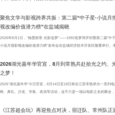
位优秀少年集结登场，开启一场兼具脑力竞速、知识比拼与团队协作的全
语，一面是工业园区的摩登璀璨。本
量。首期赛场就将迎来二选一残酷对决，十位选手分为两支战队同台竞技
依托金鸡湖与独墅湖双湖水域联动
聚焦文学与影视跨界共振：第二届“中子星·小说月
有一支队伍能够晋级进入下一赛程，层层试炼、步步突围，谁能顶住压力
心动美好的浪漫之旅。打卡动线贯
视改编价值潜力榜”在盐城揭晓
而出？答案今晚揭晓！ PBL项目挑战开启！少年们直面多重考核
02、独墅湖月亮湾码头、飞翔雕塑
较于第一季，本季赛制紧扣新课标要求和育人导向实现全方位升级，创新
2026年8月1日，“翰墨留章·光影追梦”——1992造梦局开街暨第二届“中子
融天幕、月光码头九大地标，让参
PBL项目挑战模式，模拟真实学习场景，让学习跳出纸面、落地实践，真
小说月报影视改编价值潜力榜”发布会在盐城经济技术开发区隆重举行。
浪漫故事。 图片9.png 打卡之
行知行合一、学以致用的教育内核。节目依托科大讯飞AI学习机专业教研
活动由中国世界电影学会、江苏省作家协会、中共盐城市委宣传部、盐城
地居民及外籍人士、港澳台同胞提
加持、学科专家权威解读，以科学化、专业化教育力量赋能少年成长，助
化广电和旅游局、盐城经济技术开发区指导，江苏世纪新城投资控股集团
02两座旅游驿站，在“婚拍友好驿
2026湖光嘉年华官宣，8月到常熟共赴拾光之约、
子告别被动学习，培养自主学习、知识迁移与应用、动手实操与探究思维
公司、中子星（陕西）影业有限公司、百花文艺出版社、陕西文投（影视
宾还会前往独墅湖月亮湾码头，体
之梦！
力。 节目通过抢位赛、团队轮答赛、项目挑战赛三重递进式竞技体
达文化传媒公司联合主办，盐城师范学院、盐城幼儿师范高等专科学校协
翔雕塑，嘉宾们将登上128米亚洲
方位检验少年们的综合素养。首轮抢位赛考验选手们的空间几何能力，十
活动当天，众多知名编剧、导演、作家、行业专家、平台代表及影视公司
2026“湖光嘉年华”今日官宣，8月14日至18日将在江苏常熟举办一系列
鸡湖全景，随后前往苏州当代美术
年凭借扎实数理基础与超快临场反应同台竞速、排名定序，为后续战队组
人齐聚一堂，共同见证文学与影视两大艺术形态的深度对话与跨界共振，
映、典礼、沙龙、市集、表演等活动，这不只是一场以电影之名的聚会，
动。夜幕降临，活动转场至圆融天幕
定基础。紧接着的团队轮答赛考点包罗万象，少年们需在1小时内极速研
了一场关于IP价值转化与产业生态构建的思想盛宴。 榜单揭晓：九部潜
由此开启的一场夏日约会。湖光嘉年华以“拾光之约 光影之梦”为主题，
天幕上滚动播出。最后，所有人登船
料，掌握幻方、数独、杨辉三角、九章算术、圆周率、张衡历法、古诗词
作，点亮IP改编新航向 作为本次活动的核心环节，第二届“中子星·小说
「观看」「典礼」「理解」「生活」「参与」五大主题活动单元，邀请每
节，参与者将获颁“觅缘通关证书”。 
《江苏超会玩》再迎焦点对决，宿迁队、常州队正
综合常识等多元内容，极致考验全员知识吸收效率与答题默契，本轮获胜
视改编价值潜力榜”的发布备受瞩目。该榜单经过严格筛选与专业评审，
爱电影、爱生活的人，在常熟的湖光山色中，共同完成一次关于观看、感
扰》官方微博、抖音、视频号及a