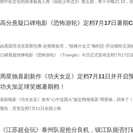
果还是相应的沉浸感，都令我感慨‘这票补得值’。”有影迷在映后感叹道。
羁绊。 图片7.jpg 图片8 (1).jpg 除了园内朝夕相伴，纪录片还跨越山海
反复调整，帮助全组迅速进入“星”式喜剧状态，将其独特的喜剧风格融入
在层层施压，赛场诡计一环套一环……她们能否靠功夫在绿茵场上逆风翻
档中医文化明星体验真人秀《国医少年志3》第五期，将于今晚21:10，
观众表示：“全程没有突兀的jump scare，却让每一寸寂静都透着未知的
洲溯源。20 年前护送考拉来华的保育专家、澳洲本土考拉保育员再度重
个镜头。三位主演亦坦言，星爷的无厘头喜剧风格极具感染力，这场大师
我们拭目以待！ “坐等开场”版海报.jpg 技能足球各显神通，绿茵对决爆
卫视、ai荔枝播出。本期，国医少年团将从睡眠难题、痛经科普到三高调
意。全场影迷屏息观影、情绪同频，这种集体沉浸式的紧绷感，让影片的
两地守护者回望当年并肩种树、改造家园的岁月。澳洲野外栖息地退化、
导与演员突破自我的碰撞，令人对影片期待值拉满。 同步
电影《功夫女足》脑洞大开，将功夫与足球融合成一个颠覆想象、高能爆
解锁一堂贴近打工人、女性群体和年轻人日常生活的健康课。睡不着、痛
高分悬疑口碑电影《恐怖游轮》定档7月17日暑期
氛围格外真实。” 影片结束后，不少观众仍在影厅内驻足讨论。“第一次
考拉濒危的现实镜头，搭配长隆迁地保护的二十年实践，让这份情感跳出
的“今日开赛”版海报中，功夫女队全员集结，飒爽英姿气场全开，个个拿
全新世界。在这里，比赛不再是常规的体力与战术较量，而是各个队伍绝
忍、吃得咸、糖分高，这些看似普通的小问题，背后究竟藏着哪些身体信
反转惊到，时隔多年坐在大银幕重看，完全是两种感受。它厉害的不是单
园区，升华为跨越国界、守护同一物种的共同初心。从考拉母子、奶爸奶
核武器，散发着一股来势汹汹的气势，似乎随时准备迎战！明亮海报呈现
奇招的碰撞。今日发布的“来吧！出招！”版预告中，“至尊无敌杯”赛事启
1、睡眠难题引共鸣，夏之光摸脉“开挂” “好烦又睁眼到夜半”，节目一开
烧脑反转，而是一整套严丝合缝的循环叙事，越品越压抑。”一位影迷在
考拉、中澳保育同行三重情感线，让观众看见：爱不分物种，牵挂不分距
氛围，搭配热血功夫元素，展现出周星驰作品里特有的荒诞而欢乐的喜剧
队员们开局就闯入大型高手内卷现场。参赛各队绝活花样百出：梨花队凭
宇宙用一首改编曲《若是睡眠还没来》唱出失眠人的真实心声。陈妍希、
由英国导演克里斯托弗·史密斯执导，“惊悚片女王”梅利莎·乔治领衔主演
分享道。还有观众感叹：“在电脑上看过无数遍，但坐在电影院里，那些
图片10 (1).jpg 图片9.jpg 以纪实为载体，藏在温柔画面里的硬核自然科普
围。这场各路奇人爆笑集结的奇幻赛事，必将为观众奉上一段兼具极致笑
美瞳大法把控全场，珊瑚队巨人射门输出攻击力拉满......各路对手招式天
尘纷纷认领睡眠困扰，李雅娟一句“我睡眠超过八小时才能睡够”，更让全
口碑悬疑惊悚电影《恐怖游轮》（Triangle）今日正式宣布定档7月17日
的画面完全变了一个模样。” 越挣扎越循环 暑期档最“冷”选择 正如定档
愈之外，节目始终坚守专业科普底色，把冷门考拉知识点转化为老少皆宜
燃爽功夫对决的高能体验。 周星驰脑洞全开，解锁功夫女
空，难题一波接着一波袭来，一场欢乐“大乱斗”就此展开。面对愈战愈强
慕不已。睡不着、睡不醒、半夜醒来难再入睡，原来不少人都有自己的睡
上映，并同步释出定档海报及定档预告。《恐怖游轮》自2009年问世以
所写——“越挣扎，越循环”，当命运开始重复，每一次试图逃离的努力，
懂内容，成为无数家长首选亲子自然教育素材。镜头向观众呈现长隆二十
大看点 纵观整部影片，其所展现出的多重艺术维度与情感
手和层出不穷的圈套，这支内忧外患的“奇兵”能否在赛前重塑信任、突破
题。 本期节目，北京中医药大学中医学院党委书记，曾任北京中医药大
借精妙绝伦的叙事结构、层层递进的悬疑反转以及令人细思极恐的结局，
周星驰喜剧新作《功夫女足》定档7月11日并开启
能成为下一次循环的起点。不少首批观众在观影后纷纷表示“后劲远超普
育硬核体系，早在考拉落地十年前便布局四大桉树基地，培育16种、三
核，无疑构成了吸引观众的核心亮点。第一大看点便在于不可替代的周星
肋？预告悬念感十足，令人对正片走向倍感好奇。 同步释出的“坐等开场
学院院长的李峰师父从摸脉切入，开启一堂轻松又实用的睡眠课堂。夏之
无数观众心中的烧脑神作。影片豆瓣评分高达8.5，累计超过百万人打分
功夫加足球笑燃暑期档！
悚片”“值得反复细品”。有观众评价道：“看似是时空悬疑，实则是无法和
株桉树，每日供应上千斤新鲜枝叶，根据粪便状态精准调整树种；恒温恒
怀。作为无数影迷心中的喜剧标志，周星驰再度执导并编剧，本身就赋予
报则以强烈的反差感抓人眼球。大家姿态惬意潇洒，浑身散发一股漫不经
场给成员们摸脉判断状态，不仅说得头头是道，还获得师父肯定。随后，
无数影迷奉为“人生必看的悬疑电影之一”。 【7.1M】《恐怖游轮》定档
自我惩罚。大银幕放大宿命的无力，看完后劲绵长，不愧是循环悬疑天花
属居所、定期火焰消毒树架、夏令时户外放风机制，全方位还原考拉舒适
片独特的号召力。相信此次新作不仅能够唤醒观众内心深处的观影记忆，
悠闲。看似是一群闲散自在的小人物，却个个眼神坚定，霸气侧漏，反差
少年团展开睡眠知识问答，从几点睡最合适、睡多久更健康，到半夜醒来
副本.jpg 无限循环鼻祖首登内地大银幕 作为影迷心中的“循环电影天花板
喜剧电影《功夫女足》发布“心中这团火”版定档海报及“周星驰，回来了！
板。” 还有影迷指出，在观众已经看了大量类似叙事结构的作品后，《恐
环境 繁育科普更是干货满满，考拉仅 33-35 天短暂孕期，新生儿仅有花
一次对经典喜剧基因的深情回望，让人在银幕前得以重温那份久违的“星”
现得淋漓尽致。这群惹不起的市井奇人，上场将会掀起怎样的热血风浪呢
办，美食奖励不断加码。面对这些困扰打工人的睡眠问题，师父又会带来
次《恐怖游轮》首次登陆中国内地大银幕，对于无数曾经在电脑屏幕前反
预告，官宣定档7月11日全国上映
轮》的口碑仍旧坚挺，逻辑也仍经得起推敲，甚至可以开辟出新的解读方
大小，需在育儿袋发育半年；幼崽必须食用母考拉特殊分泌物才能消化带
剧感动。 在情怀的依托下，影片标志性的戏剧张力同样引
这份悬念，唯有走进影院方能揭晓。 周星驰脑洞全开，功夫女足奇招尽现
助眠小妙招？ 2、痛经不要硬扛！国医少年团解锁女性经期健康课 走进“
究剧情细节、绘制时间线、分析循环逻辑的观众而言，不仅是一次重温经
早已成为经得住时间考验的作品。“十多年之后依然新奇的无限嵌套循环
树叶；野外考拉单胎进化逻辑、野外栖息地危机、迁地保护野外复壮长远
胜。第二大看点则聚焦于原汁原味的无厘头喜剧风格。从目前释出的物料
星驰导演的电影素以天马行空、充满脑洞著称，他总能在看似荒诞的设定
走廊”，“钝刀割肉”“疼到眼前一黑”等真实描述，让夏之光、高卿尘震惊不
机会，还是一场迟到了17年的大银幕之约。 从论坛时代到短视频时代，
《江苏超会玩》泰州队迎抢分良机，镇江队能否打