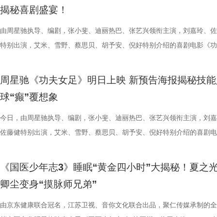
了“剧有料”分享活动，邀请陈宇、宋方金、郭现春、谭凯、韩浩月、贾轶
至18日，以拾光为名，赴光影之梦。湖光嘉年华，让我们与电影同行。
卫“项羽故里”的荣光，还是常州队迎来创纪录的四连胜？今晚19:30，锁
影迷准备了极为丰富的限定周边。精美工艺海报上，杰丝手持染血利斧站
传授养耳、护肾的实用小妙招。高卿尘现场上演“手搓吴彦祖”名场面，轻
动给后辈让道的Edison； 16 岁优雅美人Alice，专属树叶糊配奶粉的老
揭秘喜剧盛宴！
张楚、老藤等业内大咖，围绕“什么是好故事”“一个故事要穿越多少关隘
卫视、ai荔枝《江苏超会玩》，悬念即将揭晓，让我们一起为家乡球队加
邮轮甲板之上，脚下猩红海面如同镜像般倒映出另一个自己。看似平平无
趣的互动中，大家也对肾脏健康有了更多认识。 护肾课堂欢乐开讲，夏
日常； 还有黏着妈妈不肯独立的“妈宝”洋葱头。 图片3.jpg 图片4 (1).jpg
达观众”的主题展开深入探讨，围绕文学与影视的融合发展碰撞出思想的
彩！
游轮舷窗画面明信片，用手掌摁住再放开，竟在黑漆漆的舷窗中浮现另一
身“肾先生”代言人 什么习惯最伤肾？哪些护肾方式其实是误区？夏之光
戳中全网可爱画面至今历历在目：慢吞吞啃叶子时微醺的小脸、从树上笨
由周星驰执导、编剧，张小斐、迪丽热巴、张艺兴领衔主演，刘嘉玲、佐
花。 随着盐城师范学院青年影视创作人才实训基地、盐城幼专校外总部
掌，似乎有人试图呼救。电影中经典的“Go to Theater（剧院等你）”镜
持人，与“肾先生”展开一场爆笑访谈，通过轻松有趣的情景演绎带大家重
落的笨拙身形、搬新家后被雌性邻居包围荷尔蒙爆棚的小叶子，还有洋葱
特别出演，艾米、雪野、蔡思贝、胡予安、倪好特别介绍的喜剧电影《功
地的揭牌，盐城在影视人才培育方面也取得了新进展。此次活动有效整合
化为透卡和斧头透扇，观众可在任何地方透过透卡回到“埃俄罗斯号”的洗
识肾脏健康。 随后，刘兰英师父现场教授补肾穴位、健肾小动作和日常
一次离开妈妈，独自和哥哥姐姐相处时慌张又懵懂的模样。无数观众被这
足》发布“众神经归位”喜剧特辑和“今日开赛”版海报，并于今日正式上映
学、影视、文旅等多方资源，将有力推动优质项目落地盐城，助力盐城打
里，仿佛也在呼吁观众都进入影院完整感受这部影片的精妙。表面上显示
法。陈妍希挑战养生饮品，喝出“痛苦面具”；夏之光示范补肾手法时“下手
加修饰的可爱治愈，在快节奏生活里，从考拉慢节奏日常中寻得片刻喘息
影官宣至今，收获了大量网友的关注。影片讲述了“至尊无敌杯”开赛在即
周星驰《功夫女足》明日上映 新预告海报揭秘技能
有全国影响力的影视文化高地和文旅融合新标杆。
神秘人的徽章，撕开后竟显露女主角杰丝的面容，观众们也收获了惊喜体
不留情，高卿尘体验后直呼“一下子就通了”，护肾课堂笑点不断。还有哪
幕里满是“看完瞬间抚平内耗”“考拉过上了我想过的生活”的走心留言。 图
众顶尖球队即将展开一场前所未有的巅峰对决！而此时的功夫女足队员们
球“癫”覆想象
似乎和刚进入第一轮循环的杰丝一起揭露了神秘人的身份。此外，现场还
单实用的养肾方法，等待国医少年团现场解锁？ 求真挑战欢乐升级，护
5.jpg 图片6 (1).jpg 藏在桉树叶下的深情，读懂万物共通的温柔 如果说
直接拿了地狱难度剧本？！对手各个身怀绝技，外界也在层层施压，赛场
集章活动，影迷们踊跃参与，将这份独特的“登船凭证”珍藏带回家。 大
边玩边学 护肾求真挑战正式开启，刘兰英师父围绕护肾食材、养肾动作
节目出圈密码，贯穿全季的亲情羁绊、双向守护，则是戳中千万女性家庭
一环套一环……她们能否靠功夫在绿茵场上逆风翻盘？影片今日公映，并
今日，由周星驰执导、编剧，张小斐、迪丽热巴、张艺兴领衔主演，刘嘉
浸观影 首批观众口碑出炉 19时17分，随着影厅灯光渐暗，这场等待了1
搭配等内容，为大家分享实用健康知识。挑战过程中，夏之光化身高卿尘
的情感内核。观众们被片中细腻情感深度共情，尤其是洋葱头断奶独立的
启为期五天的全国路演，主创团队将悉数现身映后见面会，与首批观众进
佐藤健特别出演，艾米、雪野、蔡思贝、胡予安、倪好特别介绍的喜剧电
“登船”仪式正式开启。200余名观众在大银幕上沉浸式体验了这场无处可
“场外热线”，隔空支招默契十足，现场火花不断。最后，陈妍希、高卿尘
段，成为全片情绪高光。考拉妈妈Hana整日背着幼崽，即便负重疲惫，
度交流，倾听最新鲜、最真实的观影反馈。 周星驰片场高
《功夫女足》发布“来吧！出招！”版预告及“坐等开场”版海报，并将于明
轮回噩梦。漆黑封闭的影厅完美贴合了游轮孤立无援的压抑氛围，环绕音
验了针灸调理，在轻松欢乐的氛围中收获更多养生知识。 从破解中风谜
分开后仍隔着围栏不停呼唤、四处寻觅的模样，完美复刻人间父母“想放
戏，脑洞大开点燃爆笑赛事 在今日发布的“众神经归位”喜
式上映。随着“至尊无敌杯”赛事进入倒计时，来自世界各地的顶尖球队高
《国医少年志3》睡眠“黄金四小时”大揭秘！夏之
海风、空荡走廊的脚步声、细碎琴音尽数放大。海面风暴来袭时的压迫感
观耳识健康，再到“肾先生”国医讲堂和护肾求真挑战，国医少年团还将解
舍不得”的矛盾心绪。还有20年前远渡重洋的老祖宗淘淘，克服物种繁育
辑中，周星驰导演那原汁原味的无厘头幽默再度席卷片场。演员们在拍摄
结，一场融合功夫奇招与绿茵较量的爆笑视听盛宴即将拉开帷幕。影片讲
卿尘变身“摸脉师兄弟”
轮内部空旷幽深的窒息氛围，在大银幕与环绕声的加持下被极致放大。 “
些容易被忽视的身体提醒？锁定今晚21:10江苏卫视、ai荔枝播出的《国
限，诞下全球唯一海外存活考拉双胞胎，保育员青姐二十余年与它“相爱
情投入，在一次次的尝试中挖掘自身更多可能。周星驰导演也亲自下场示
“至尊无敌杯”开赛在即，一众顶尖球队即将展开一场前所未有的巅峰对决
影院观看《恐怖游轮》的体验，确实要比以前在电脑上看强多了，无论视
年志3》，更多关于护肾与健康生活的答案，等你一起揭晓！
杀”，从初见胆怯到晚年细心照料，一整本泛黄饲养日记写满人与动物的
用标志性的无厘头表演为演员打开思路，从节奏把控到表情拿捏，逐一拆
此时的女足队员们开局直接拿了地狱难度剧本？！对手各个身怀绝技，外
由京东健康联合冠名，江苏卫视、音你文化联合出品，聚仁传媒承制的全