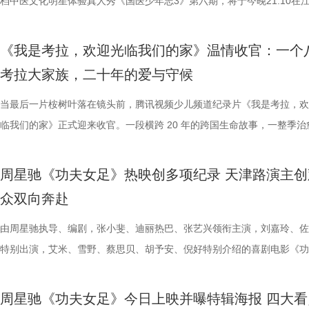
们的暖心后盾。赛场之上，她总能精准捕捉选手们的临场心态变化和细微
的另一大亮点是1992造梦局的正式开街。作为盐城“短剧之城”建设的核
形交流、开放互动与轻社交形式，为不同电影爱好者提供一个全方位交流
本轮无锡队轮空的情况下，宿迁队若能全取三分，将让自己的排名更进一
列豆瓣电影TOP250第191位。从论坛时代到短视频时代，从影迷圈层到
档中医文化明星体验真人秀《国医少年志3》第六期，将于今晚21:10在
绪，在开场前她特别提到华璟甜，去年赛场落泪，今年依旧勇敢站上舞台
体，1992造梦局依托丰富多元的拍摄场景，已构建起“创作—拍摄—制作
的平台。「大师班」则将邀请顶级电影创作者亲临现场，以大师公开课形
对此，宿迁队主教练张玉宁却显得十分谦逊，在采访中直言“宿迁是弱队”
观众，这部作品始终保持着惊人的讨论热度——关于结局的解读、循环逻
视、ai荔枝播出。本期，国医少年团不仅将破解“中风谜案”，还将解锁望
份勇气特别可嘉。“我这个‘班主任’今年又来了，还要再给他们加油”，一
化”的全产业链影视生态。街区不仅拥有多种主题的实景拍摄基地，还配
打造专业电影课堂。「工作坊」将以沉浸式实践工作坊的形式，拓宽创作
对任何一个对手都要立足于拼。本赛季开始前，张玉宁曾喊出“进入前八”
推演以及隐藏细节的分析至今仍层出不穷。 影片讲述了单亲母亲杰丝（
健康、护肾课堂、健康求真等精彩内容。哪些健康误区值得警惕？又有哪
《我是考拉，欢迎光临我们的家》温情收官：一个
出了她对少年们始终如一的守护与期待。 从单人抢位的实力突围，
后期制作中心、服装道具库、艺人库等专业服务，致力于实现“一城千面
界，打造专属艺术工坊。这不仅是一场观影盛会，更是一次思想与创造的
号，当时外界普遍认为宿迁队完成该目标存在不小难度。但随着它接连战
·乔治饰）与一群朋友乘游艇出海游玩，途中遭遇风暴，众人被迫弃船，
单实用的养生妙招值得收藏？答案即将揭晓！ 病发现场抽丝剥茧，国医
考拉大家族，二十年的爱与守候
轮答的默契博弈，再到项目实战的综合试炼，三重赛制层层递进、环环相
站拍遍”的影视拍摄服务目标。 1992造梦局的开街，标志着盐城在影视
撞。 「参与」单元则将通过「光影极客限时创作赛」，面向全国遴选优质
京队、苏州队、无锡队等传统强队，这支昔日并不被看好的球队一路高歌
一艘名为“埃俄罗斯”号的神秘游轮。这艘游轮早在1930年便已失踪，船
破解“中风谜案” “病发现场探案”再度开启，国医少年团化身“健康侦探”，
究竟哪一队能冲破关卡、率先晋级？今日19:30锁定江苏卫视、ai荔枝、
业布局上迈出了坚实一步。潜力榜活动与街区载体的深度融合，将有效推
视频创作者，开展限时20小时的创作竞赛主题沙龙与作品展映，让更多
进，正不断上演“霸王归来”的“好戏”。此番坐拥主场之利，宿迁队能乘胜
一人。随处可见的血迹、神秘的指示、接踵而至的凶杀事件，将杰丝拖入
活环境、身体表现等线索中抽丝剥茧，还原病发真相。看似平常的生活习
当最后一片桉树叶落在镜头前，腾讯视频少儿频道纪录片《我是考拉，欢
视频《一站到底·少年季》第二季首期节目，见证十位少年突破自我，全
质文学IP在盐城落地转化，实现“内容”与“场景”的无缝对接。通过导入优
“造梦”的乐趣。 梦的乐园不止光影，编织更多现实的乐趣 在电影之外，
击、连奏凯歌吗？ 常州摇身一变成“常威”，全力冲击四连胜 和宿迁队一
无法逃脱的恐怖轮回——她必须反复经历同一段噩梦，而每一次循环都隐
后，却暗藏健康危机，四人一路推理、层层分析，最终能否锁定真正病因
临我们的家》正式迎来收官。一段横跨 20 年的跨国生命故事，一整季治
逐，看强者如何高光登场、强势突围！
业资源，不仅为街区注入了持续的内容活力，也进一步完善了区域的影视
年华还以“电影+”为核心设立「生活」单元，多种玩法营造兼具电影氛围
赛季常州队也给球迷们带来了足够多的惊喜。他们不仅在揭幕战中3:0完
更深的真相。 如今，这部曾陪伴无数影迷深夜研究剧情的经典之作终于
案结束后，李峰师父结合案例揭秘中风预警信号，陈妍希听得频频“对号
暖的朝夕陪伴，缓缓落下温柔帷幕。节目上线以来，无数家庭被镜头里软
配套体系。 多方联动：共筑影视生态，赋能盐城文旅新篇 本次活动不仅
活烟火气的沉浸式体验。「特色市集」结合电影元素，打造一场融合艺术
届亚军南通队，而且最近三场比赛接连战胜镇江队、盐城队、连云港队，
陆内地影院。相比电脑与手机屏幕，大银幕所带来的沉浸体验将进一步放
座”，一句“我有时候也会”瞬间把夏之光吓得连喊“快去医院”。随后，师父
爱的考拉、动人的保育故事与专业详实的自然科普深深打动，留下许多触
周星驰《功夫女足》热映创多项纪录 天津路演主创
秀文学作品的展示平台，更是多方资源联动、共谋发展的合作盛会。活动
与生活美学的文化奇遇。「演出快闪」将带来充满夏日活力的舞蹈表演，
三连胜的同时，稳居积分榜第四位，从“常宝”摇身一变成为“常威”。 不过
片的悬疑氛围与情绪张力——每一次重复出现的场景、每一个细微的伏笔
传授预防口诀和推经点穴降压操，夏之光秒变“带练老师”，一本正经带着
心的观看回忆。 图片1 (1).jpg 图片2 (1).jpg 一整季萌趣治愈，解锁考拉
众双向奔赴
场，江苏世纪新城集团、中子星影业、百花文艺出版社共同签署了战略合
律互动中点燃欢乐氛围。「全城多巴胺激活计划」则将贯穿全城开展打卡
下来常州队将迎来“魔鬼”赛程，除了宿迁队之外，将陆续迎战泰州队、徐
一次命运轮回的开启，都将在影院里获得前所未有的震撼呈现。 沉浸式
边学边练，陈妍希却忍不住笑称：“动作越标准越好笑！” 观耳辨健康，
松弛日常 整部纪录片没有戏剧化冲突，只用纯粹纪实镜头捕捉考拉家族
议，此举标志着三方将在剧本开发、IP孵化、人才培养等领域深化协同，
动，让光影之美成为点亮常熟的景色。 湖光嘉年华由中国电影产业集团
队、无锡队和苏州队，稍有不慎排名或将出现大变化。对此，主教练郑小
验 限定周边引爆收藏热情 首映礼当晚，英皇电影城大堂被精心还原为一
年团开启“肾气大测评” 新师父刘兰英登场，一场趣味十足的“观耳识健康”
生活，把独一份的“软萌治愈”送到观众眼前。我们认识了一整个性格鲜活
由周星驰执导、编剧，张小斐、迪丽热巴、张艺兴领衔主演，刘嘉玲、佐
构建可持续发展的影视产业生态。 此外，一系列配套活动也同步展开，
限公司、常熟市人民政府主办，中影江南（苏州）电影产业有限公司、中
终保持着很清醒的认识。“今年各个对手都很强，没有弱队，我们每一场
雾海面”——血色海面上的巨轮正驶向未知真相，仿佛将“埃俄罗斯”号的
率先开启。夏之光意外获评“夯中之夯”，陈妍希、李雅娟、高卿尘也纷纷
拉明星天团：自带贵公子气质、一见到桉树叶就丢掉偶像包袱的园草小叶
特别出演，艾米、雪野、蔡思贝、胡予安、倪好特别介绍的喜剧电影《功
丰富了活动内涵。都市剧《余音》的开机仪式在现场举行，该剧将以盐城
意（北京）电影有限公司、中影（文创）北京电影有限公司、中共常熟市
都赢得很艰难。7月、8月的四场球，对手的积分都比较靠前，我们还是
围从银幕延伸至现实。8位coser化身电影中的核心角色，2位露脸版“杰丝
专属“健康测评”，现场笑料不断。 除了耳朵，身体还有哪些细节藏着健
眼里只有干饭、冲锋像小坦克的食神小九； 一天睡足二十小时、随处皆
足》爆笑热映中。
要取景地，通过影像语言展现盐城的城市魅力与人文风情。 当天下午，
传部、常熟高新技术产业开发区、常熟文旅发展集团有限公司承办。 8月
心态，一场场打、一场场做准备。”郑小田说道。 那么，究竟是宿迁队继
位蒙面版“杰丝”穿梭于人群之间，让现场观众仿佛置身于循环之中。 现
号？刘兰英师父带领国医少年团通过耳朵、指甲等细节了解身体状态，并
席睡眠官笑哥； 当年四处示爱、如今佛系养老的Happy； 曾经霸气护树
周星驰《功夫女足》今日上映并曝特辑海报 四大看