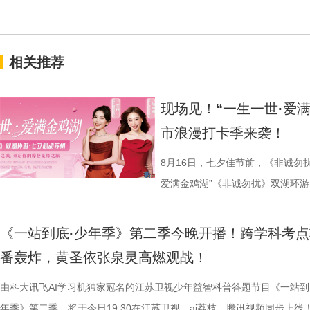
相关推荐
现场见！“一生一世·爱
市浪漫打卡季来袭！
8月16日，七夕佳节前，《非诚勿
爱满金鸡湖”《非诚勿扰》双湖环游
活动紧密围绕园区“一生一世·爱满金
《非诚勿扰》节目组联合苏州工业
《一站到底·少年季》第二季今晚开播！跨学科考点
官方微博、抖音、视频号及ai荔枝
番轰炸，黄圣依张泉灵高燃观战！
珏、孙嬿婉将携手《非诚勿扰》人
由科大讯飞AI学习机独家冠名的江苏卫视少年益智科普答题节目《一站到
组成“打卡团”阵容，带领多组情侣
年季》第二季，将于今日19:30在江苏卫视、ai荔枝、腾讯视频同步上线
觅缘之旅。 图片8.png 苏州是