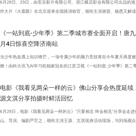
业有限公司、中国电影产业集团股份有限公司、QUAK LIMITED、深圳
HK LIMITED、大喜市影视文化（山西）有限公司、华艺视界（深圳）影
重复，每一次试图逃离的努力，都可能成为下一次循环的起点。 电影《
名垫底的镇江队，泰州队能否继续上演“冠军泰”归来的好戏？ “穷”则思变
动作明星之一，杰森·斯坦森凭借极具观赏性与力量感的动作表演塑造了
汀最具代表性的传奇作品，《杀死比尔》系列自问世以来，便凭借极致的
6月28日、29日，由安乐影片有限公司、浙江横店影业有限公司出品的港
资管理有限公司、未来资本投资管理有限公司、小艾科技有限公司、STE
限公司、万维仁和（北京）科技有限责任公司、深圳大自在创意文化有限
轮》将于7月17日全国上映。这个夏天，一同登上“埃俄罗斯”号，开启命
江队官宣调整教练团队 镇江队什么时候能收获第一场胜利，已然成为新
经典银幕硬汉形象，其干净利落的动作风格早已成为无数观众心中的“动
美学、引领潮流的符号化风格、极具张力的复仇叙事封神影坛，成为跨越
作大片《火遮眼》在北京迎来全国路演收官，领衔主演谢苗、杨恩又解读
ROOD HK LIMITED、大喜市影视文化（山西）有限公司、华艺视界（
司、深圳市八合里投资有限公司、北京高兴文化传媒有限公司、深圳市禧
回！
“苏超”最大的悬念！ 目前，常规赛已经过半，镇江队却只收获了0胜6负
花板”。这部限制级猛片不仅延续了观众熟悉的硬核动作场面，更将封闭
余年的不朽经典，是无数影迷心中的必刷神作。昆汀将中国武侠片、剑戟
细节，并感谢观众对影片的支持和喜爱。《火遮眼》真打真干真解恨，暴
影业有限公司、万维仁和（北京）科技有限责任公司、深圳大自在创意文
宝有限公司、比高集团控股有限公司、广东猿能量体育发展有限公司出品
绩，排名积分榜倒数第一的同时，还创造了跨赛季十七连败的尴尬纪录。
作为主要场景，在逼仄高压的船舱环境中，杰森·斯坦森孤身对战多名敌
西部片等美学完美融合，搭配极致的色彩构图、酣畅淋漓的动作设计、精
作和浓烈情绪的双重输出，直接又生猛，打出全球好口碑，烂番茄网站新
《一站到底·少年季》第二季城市赛全面开启！唐九
限公司、深圳市八合里投资有限公司、北京高兴文化传媒有限公司、深圳
辉海外电影有限公司、北京我行文化发展有限公司、天津猫眼微影文化传
谓“穷则思变，变则思通”，7月1日，镇江队宣布调整教练团队，由副领队
围攻，将以贴脸搏杀、招招见血的狠戾打斗为观众带来直白生猛的感官冲
配乐卡点、鲜明的角色塑造、极具风格化的镜头调度，打造出独一无二的
98%、豆瓣评分7.9、淘票票评分9.4、猫眼评分9.4，正在好评热映中。 
月4日惊喜空降济南站
月珠宝有限公司、比高集团控股有限公司、广东猿能量体育发展有限公司
限公司、北京锦橙文化传媒有限公司、晋思拓展有限公司、北京微梦创科
兼任教练员，统筹球队训练、管理工作；特聘德拉甘・斯坦季奇为技术总
也让杰森·斯坦森标志性的暴力美学得到更充分的释放。 硬汉蒙冤解恨复
风格和质感，影响了后世无数影视创作。 值得一提的是，这部影片与中
影《火遮眼》北京路演现场图-大合影.jpg 谢苗回顾终极混战打了18晚 众
品，星辉海外电影有限公司、北京我行文化发展有限公司、天津猫眼微影
技术有限公司联合出品。影片将于明日全国上映，“至尊无敌杯”即将盛大
韩崑（kun）担任守门员教练；戴杨负责技术分析。德拉甘·斯坦季奇精
力全开 海外口碑未映先热 点燃期待 电影《怒之杀》讲述了富豪蒂布遭遇
着深厚的缘分。当年影片大量内景戏份均在北京电影制片厂摄影棚搭建摄
卷出动作戏新高度 电影《火遮眼》集结全球五位实战动作高手，上演不
当少年热血遇上知识锋芒，一场专属少年的脑力竞技将在今年夏天再度被
传媒有限公司、北京锦橙文化传媒有限公司、晋思拓展有限公司、北京微
赛，我们影院见！
文、英语、塞尔维亚语，持欧足联A级教练证书。他与镇江渊源颇深，早
身亡后，贴身保镖科尔·里德被栽赃为凶手，遭到全境通缉。为躲避警方
昆汀率剧组在此驻扎拍摄长达三个月，并特邀袁和平出任武术指导，袁家
的巅峰对决，一招一式不留退路，暴烈的拼杀，喷涌的怒火，打出了极致
燃！由科大讯飞AI学习机独家冠名的江苏卫视《一站到底·少年季》第二
科网络技术有限公司联合出品。影片今日上映，诚邀广大观众步入影院，
2017年就担任镇江华萨文旅足球俱乐部（中乙）职业队第一助理教练，
捕，也为了查明真相、替老板复仇，科尔登上一艘驶向公海的远洋货轮，
演“疯狂88人”，并联合一众中方人员、华人影人协同创作。追溯创作根源
听冲击。北京路演现场，观众称赞打戏镜头给得非常扎实，每一招的攻防
式启动选手招募。作为全国青少年益智科普答题节目标杆，新一季节目在
这场融汇喜剧色彩与竞技魅力、兼具欢笑与热血的绿茵较量。
执行主教；2018年，出任镇江华萨文旅足球俱乐部（中乙）职业队第一
外卷入一场牵涉国际势力的巨大阴谋。货轮成为血色牢笼，一场避无可避
汀深度热爱邵氏经典功夫片，《杀死比尔》的动作美学、叙事内核甚至配
解都一览无余，彰显出“港产动作片最硬派的暴力美学”。谈及让无数观众
打磨、题目梯度、内容设计上也将迎来全面的重磅升级。 与此同时，备
电影《我看见两朵一样的云》佛山分享会热度延续 
练。 展望后续的比赛，刘丹表示，整个队伍都在一个求新求变的状态，
上密室死斗正式打响。 影片在海外首次官宣后，就引起了热烈反响，海
深受经典港式武侠熏陶。 此次定档8月7日的《杀死比尔：血色全传》，
了”的终极混战戏，谢苗透露总共拍了18个晚上，天黑就开打，天亮就收
的线下城市赛也同步火热开启，首场线下城市赛定于7月4日在山东济南
源文淇分享拍摄时鲜活回忆
练组也会给队员带来一些新鲜感，让一切向好的方向发展。“作为教练组
纷纷留言表示期待，直言：“记忆中的杰森·斯坦森又杀回来了！”“为了杰
原昆汀导演原生创作意图的终极导剪版，包含海外公映的《杀死比尔1》
不仅五位演员之间需要默契，还要跟摄影机配合，其中有个镜头拍足8个
宇城隆重举办。新一季的智慧风暴将从泉城出发，再次席卷全国，寻找最
们会努力提供一切可能的帮助，去制定一个比较详细的目标和规划，从进
一定第一时间冲进影院！”也有网友对释出的预告印象深刻，表示：“近身
《杀死比尔2》，更追加多段从未公开的全新动画素材；放映中途设置15
时，只为捕捉到最完美的动作瞬间。这场戏的动作编排难度之高，也让谢
力与临场风采的“小小站神”！ 首季斩获全网热搜520+ “脑综天花板”回归
6月28日，电影《我看见两朵一样的云》“只要相念 终会相见”分享会走进
球、得一分、赢一场去逐步完成。”刘丹说道。 虽然成绩不理想，镇江球
戏干净利落，一枪爆头的场面刺激生猛，我预感这将是一场值回票价的视
中场休息，让大家更为舒适观影，尽情沉淀影片浓烈情绪，可谓是前所未
忆犹新。有个镜头是王伟被打到一边，重新加入战团时要用一个滑跪走位
接暑期档 回顾上一季，《一站到底·少年季》自开播以来便持续领跑同档
山。导演、编剧严艺之，领衔主演王源、文淇现身活动现场，与到场观众
是对主队给予了最大的支持。“现在已经没有任何压力了，我们比任何球
宴。”“没想到短短二十秒的预告里有这么多冲击力十足的画面，被围困在
不容错过的大银幕体验。 血色宿命启幕 利刃新娘踏上终极复仇之路 《杀
柏龙扎向纳文的刀，为找准出刀、踩刀的时间点，几位演员练习了很久。
艺赛道，交出了一份惊艳的行业成绩单。节目CSM35城与71城平均收视
影片角色内核与幕后创作等内容展开深度交流，现场氛围热烈，掌声不断