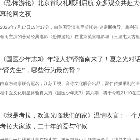
《恐怖游轮》北京首映礼顺利启航 众多观众共赴大
分，宿迁队凭借净胜球优势排名第三。这场比赛的胜负走向，将直接决定
团的深入研讨与审慎评议，最终9
性与商业性的展映片单。不仅如此
幕轮回之夜
球队的排名位次。 大胜无锡士气高涨，宿迁主场静候强敌 “苏超”上一个
终评的9篇作品分别为： 活动现
深度融合常熟的自然肌理与人文底
日，最精彩的对决当属宿迁队客场挑战无锡队。最终，宿迁队反客为主，
2026年7月17日19时17分，由英国导演克里斯托弗·史密斯执导、梅利莎
动总策划及推介人、著名编剧、导
观众在不同的自然与文化场域中，
高驰的梅开二度，以4:2战胜无锡队，终结对手不败金身。这场胜利，让
领衔主演的悬疑经典电影《恐怖游轮》在北京英皇电影城（三里屯太古里
介。他结合市场前景与创作经验，
影片，都将通过公益放映形式开放
全队上下士气高涨。进球功臣高驰表示，这场比赛队友们的发挥都十分出
举办“一起登船坠入循环”主题首映礼。300名影迷齐聚一堂，共同见证了
及影视化潜力，为后续的IP孵化
将举办“拾光之约荣誉典礼”，邀请
在他看来，无锡队是综合实力很强的队伍，自己和队友只能全程依靠高强
被全球影迷奉为“无限循环题材鼻祖”的影片首次登陆内地大银幕。 17年
引。 第二届“中子星·小说月报影
以“回望十年光影、致敬同行伙伴、
《国医少年志3》年轻人护肾指南来了！夏之光对
动和顽强拼抢创造进攻机会。“这份来之不易的胜利，离不开每一名队友
登内地大银幕 百万人认证必看神作 自2009年问世以来，《恐怖游轮》
文学与影视跨界探索的深度回望，
及“拾光伙伴”的同时，回望中国电
“肾先生”，哪些行为最伤肾？
力付出。”高驰表示。 目前，在积分榜上，宿迁队与常州队、苏州队同积1
精妙绝伦的叙事结构、层层递进的悬疑反转以及令人细思极恐的结局，成
耕优质文本，期待更多好故事从这
一个黄金时代的篇章。 每一次思想
分，凭借净胜球优势暂列第三位，与排名第二的无锡队也只有2分的差距
数观众心中的烧脑神作。豆瓣评分长年保持在8.5，累计超过百万人打分
由京东健康联合冠名，江苏卫视、音你文化联合出品，聚仁传媒承制的全
注入不竭动力。 产业共振：199
年华的精神角落，「理解」单元将
本轮无锡队轮空的情况下，宿迁队若能全取三分，将让自己的排名更进一
列豆瓣电影TOP250第191位。从论坛时代到短视频时代，从影迷圈层到
档中医文化明星体验真人秀《国医少年志3》第六期，将于今晚21:10在
的另一大亮点是1992造梦局的正
形交流、开放互动与轻社交形式，
对此，宿迁队主教练张玉宁却显得十分谦逊，在采访中直言“宿迁是弱队”
观众，这部作品始终保持着惊人的讨论热度——关于结局的解读、循环逻
视、ai荔枝播出。本期，国医少年团不仅将破解“中风谜案”，还将解锁望
体，1992造梦局依托丰富多元的
的平台。「大师班」则将邀请顶级
对任何一个对手都要立足于拼。本赛季开始前，张玉宁曾喊出“进入前八”
推演以及隐藏细节的分析至今仍层出不穷。 影片讲述了单亲母亲杰丝（
健康、护肾课堂、健康求真等精彩内容。哪些健康误区值得警惕？又有哪
化”的全产业链影视生态。街区不
打造专业电影课堂。「工作坊」将
《我是考拉，欢迎光临我们的家》温情收官：一个
号，当时外界普遍认为宿迁队完成该目标存在不小难度。但随着它接连战
·乔治饰）与一群朋友乘游艇出海游玩，途中遭遇风暴，众人被迫弃船，
单实用的养生妙招值得收藏？答案即将揭晓！ 病发现场抽丝剥茧，国医
后期制作中心、服装道具库、艺人
界，打造专属艺术工坊。这不仅是
考拉大家族，二十年的爱与守候
京队、苏州队、无锡队等传统强队，这支昔日并不被看好的球队一路高歌
一艘名为“埃俄罗斯”号的神秘游轮。这艘游轮早在1930年便已失踪，船
破解“中风谜案” “病发现场探案”再度开启，国医少年团化身“健康侦探”，
站拍遍”的影视拍摄服务目标。 1
撞。 「参与」单元则将通过「光影
进，正不断上演“霸王归来”的“好戏”。此番坐拥主场之利，宿迁队能乘胜
一人。随处可见的血迹、神秘的指示、接踵而至的凶杀事件，将杰丝拖入
活环境、身体表现等线索中抽丝剥茧，还原病发真相。看似平常的生活习
当最后一片桉树叶落在镜头前，腾讯视频少儿频道纪录片《我是考拉，欢
业布局上迈出了坚实一步。潜力榜
视频创作者，开展限时20小时的