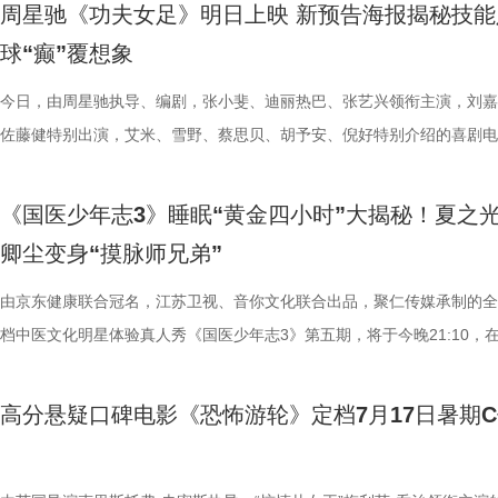
里，仿佛也在呼吁观众都进入影院完整感受这部影片的精妙。表面上显示
法。陈妍希挑战养生饮品，喝出“痛苦面具”；夏之光示范补肾手法时“下手
加修饰的可爱治愈，在快节奏生活里，从考拉慢节奏日常中寻得片刻喘息
影官宣至今，收获了大量网友的关注。影片讲述了“至尊无敌杯”开赛在即
学、影视、文旅等多方资源，将有
周星驰《功夫女足》明日上映 新预告海报揭秘技能
神秘人的徽章，撕开后竟显露女主角杰丝的面容，观众们也收获了惊喜体
不留情，高卿尘体验后直呼“一下子就通了”，护肾课堂笑点不断。还有哪
幕里满是“看完瞬间抚平内耗”“考拉过上了我想过的生活”的走心留言。 图
众顶尖球队即将展开一场前所未有的巅峰对决！而此时的功夫女足队员们
有全国影响力的影视文化高地和文
球“癫”覆想象
似乎和刚进入第一轮循环的杰丝一起揭露了神秘人的身份。此外，现场还
单实用的养肾方法，等待国医少年团现场解锁？ 求真挑战欢乐升级，护
5.jpg 图片6 (1).jpg 藏在桉树叶下的深情，读懂万物共通的温柔 如果说
直接拿了地狱难度剧本？！对手各个身怀绝技，外界也在层层施压，赛场
集章活动，影迷们踊跃参与，将这份独特的“登船凭证”珍藏带回家。 大
边玩边学 护肾求真挑战正式开启，刘兰英师父围绕护肾食材、养肾动作
节目出圈密码，贯穿全季的亲情羁绊、双向守护，则是戳中千万女性家庭
一环套一环……她们能否靠功夫在绿茵场上逆风翻盘？影片今日公映，并
今日，由周星驰执导、编剧，张小斐、迪丽热巴、张艺兴领衔主演，刘嘉
浸观影 首批观众口碑出炉 19时17分，随着影厅灯光渐暗，这场等待了1
搭配等内容，为大家分享实用健康知识。挑战过程中，夏之光化身高卿尘
的情感内核。观众们被片中细腻情感深度共情，尤其是洋葱头断奶独立的
启为期五天的全国路演，主创团队将悉数现身映后见面会，与首批观众进
佐藤健特别出演，艾米、雪野、蔡思贝、胡予安、倪好特别介绍的喜剧电
“登船”仪式正式开启。200余名观众在大银幕上沉浸式体验了这场无处可
“场外热线”，隔空支招默契十足，现场火花不断。最后，陈妍希、高卿尘
段，成为全片情绪高光。考拉妈妈Hana整日背着幼崽，即便负重疲惫，
度交流，倾听最新鲜、最真实的观影反馈。 周星驰片场高
《功夫女足》发布“来吧！出招！”版预告及“坐等开场”版海报，并将于明
轮回噩梦。漆黑封闭的影厅完美贴合了游轮孤立无援的压抑氛围，环绕音
验了针灸调理，在轻松欢乐的氛围中收获更多养生知识。 从破解中风谜
分开后仍隔着围栏不停呼唤、四处寻觅的模样，完美复刻人间父母“想放
戏，脑洞大开点燃爆笑赛事 在今日发布的“众神经归位”喜
式上映。随着“至尊无敌杯”赛事进入倒计时，来自世界各地的顶尖球队高
《国医少年志3》睡眠“黄金四小时”大揭秘！夏之
海风、空荡走廊的脚步声、细碎琴音尽数放大。海面风暴来袭时的压迫感
观耳识健康，再到“肾先生”国医讲堂和护肾求真挑战，国医少年团还将解
舍不得”的矛盾心绪。还有20年前远渡重洋的老祖宗淘淘，克服物种繁育
辑中，周星驰导演那原汁原味的无厘头幽默再度席卷片场。演员们在拍摄
结，一场融合功夫奇招与绿茵较量的爆笑视听盛宴即将拉开帷幕。影片讲
卿尘变身“摸脉师兄弟”
轮内部空旷幽深的窒息氛围，在大银幕与环绕声的加持下被极致放大。 “
些容易被忽视的身体提醒？锁定今晚21:10江苏卫视、ai荔枝播出的《国
限，诞下全球唯一海外存活考拉双胞胎，保育员青姐二十余年与它“相爱
情投入，在一次次的尝试中挖掘自身更多可能。周星驰导演也亲自下场示
“至尊无敌杯”开赛在即，一众顶尖球队即将展开一场前所未有的巅峰对决
影院观看《恐怖游轮》的体验，确实要比以前在电脑上看强多了，无论视
年志3》，更多关于护肾与健康生活的答案，等你一起揭晓！
杀”，从初见胆怯到晚年细心照料，一整本泛黄饲养日记写满人与动物的
用标志性的无厘头表演为演员打开思路，从节奏把控到表情拿捏，逐一拆
此时的女足队员们开局直接拿了地狱难度剧本？！对手各个身怀绝技，外
由京东健康联合冠名，江苏卫视、音你文化联合出品，聚仁传媒承制的全
果还是相应的沉浸感，都令我感慨‘这票补得值’。”有影迷在映后感叹道。
羁绊。 图片7.jpg 图片8 (1).jpg 除了园内朝夕相伴，纪录片还跨越山海
反复调整，帮助全组迅速进入“星”式喜剧状态，将其独特的喜剧风格融入
在层层施压，赛场诡计一环套一环……她们能否靠功夫在绿茵场上逆风翻
档中医文化明星体验真人秀《国医少年志3》第五期，将于今晚21:10，
观众表示：“全程没有突兀的jump scare，却让每一寸寂静都透着未知的
洲溯源。20 年前护送考拉来华的保育专家、澳洲本土考拉保育员再度重
个镜头。三位主演亦坦言，星爷的无厘头喜剧风格极具感染力，这场大师
我们拭目以待！ “坐等开场”版海报.jpg 技能足球各显神通，绿茵对决爆
卫视、ai荔枝播出。本期，国医少年团将从睡眠难题、痛经科普到三高调
意。全场影迷屏息观影、情绪同频，这种集体沉浸式的紧绷感，让影片的
两地守护者回望当年并肩种树、改造家园的岁月。澳洲野外栖息地退化、
导与演员突破自我的碰撞，令人对影片期待值拉满。 同步
电影《功夫女足》脑洞大开，将功夫与足球融合成一个颠覆想象、高能爆
解锁一堂贴近打工人、女性群体和年轻人日常生活的健康课。睡不着、痛
高分悬疑口碑电影《恐怖游轮》定档7月17日暑期
氛围格外真实。” 影片结束后，不少观众仍在影厅内驻足讨论。“第一次
考拉濒危的现实镜头，搭配长隆迁地保护的二十年实践，让这份情感跳出
的“今日开赛”版海报中，功夫女队全员集结，飒爽英姿气场全开，个个拿
全新世界。在这里，比赛不再是常规的体力与战术较量，而是各个队伍绝
忍、吃得咸、糖分高，这些看似普通的小问题，背后究竟藏着哪些身体信
反转惊到，时隔多年坐在大银幕重看，完全是两种感受。它厉害的不是单
园区，升华为跨越国界、守护同一物种的共同初心。从考拉母子、奶爸奶
核武器，散发着一股来势汹汹的气势，似乎随时准备迎战！明亮海报呈现
奇招的碰撞。今日发布的“来吧！出招！”版预告中，“至尊无敌杯”赛事启
1、睡眠难题引共鸣，夏之光摸脉“开挂” “好烦又睁眼到夜半”，节目一开