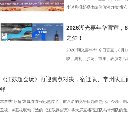
小说月报影视改编价值潜力榜”发
活动由中国世界电影学会、江苏省
化广电和旅游局、盐城经济技术开
2026湖光嘉年华官宣
公司、中子星（陕西）影业有限公
之梦！
达文化传媒公司联合主办，盐城师
活动当天，众多知名编剧、导演、
2026“湖光嘉年华”今日官宣，8
人齐聚一堂，共同见证文学与影视
映、典礼、沙龙、市集、表演等活
了一场关于IP价值转化与产业生态
由此开启的一场夏日约会。湖光嘉年
作，点亮IP改编新航向 作为本次
「观看」「典礼」「理解」「生活
《江苏超会玩》再迎焦点对决，宿迁队、常州队正
视改编价值潜力榜”的发布备受瞩
爱电影、爱生活的人，在常熟的湖
锋
《小说月报》《小说月报·大字版
连接的集体体验。 同步发布的主
本赛季“苏超”常规赛赛程已然过半，前八名的竞争日趋白热化。今晚，由
名文学期刊2024年第9期至2025
步路线“雄鹰线”为灵感、以“雕刻
卫视、ai荔枝联动打造的《江苏超会玩》将大屏直播宿迁队与常州队的焦
影视改编潜力的佳作，旨在为影视
线路相映成趣，将为观众打开一条
决，小屏同步直播南通队VS扬州队的比赛。主持人李响、解说员洪超将
接的桥梁。 第二届“中子星·小说
市生活相融共生的别样魅力。 银幕
袂为大家带来比赛的精彩解读。目前，在积分榜上，宿迁队与常州队同积
复评阶段共有18篇作品入围，涵
湖光嘉年华下属的「观看」单元，