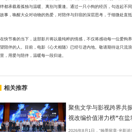
绊都承载着孤独与温暖、离别与重逢。通过一只小狗的经历，
勾连
起不同
故事，唤醒大众对动物的热爱，对陪伴与归宿的深层思考，于细微处直抵
在快节奏的当下，这部影片将以最纯粹的情感，不仅将感动每一位爱狗养
望陪伴的人。目前，电影《心犬相随》已经引进内地。敬请期待这只流浪
里，用爱与陪伴，温暖每一段归途。
相关推荐
聚焦文学与影视跨界共振
视改编价值潜力榜”在盐
2026年8月1日，“翰墨留章·光影