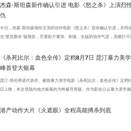
轮》正在全国院线热映。风暴已至，轮回开启。那艘名为“埃俄罗斯”号的
频，屏幕内外，一场人与考拉、平台与家庭的温柔双向陪伴悄然成型。 
思。传球、防守与射门在此处演化为一场场精心编排的功夫交锋。这种打
疯狂创意，将足球竞技、各路奇招与喜剧包袱熔于一炉，创造出别具一格
公堂，三高风险藏不住了 三高离年轻人很远吗？本期节目中，国医少年
得前所未有的震撼呈现。 百万人认证必看神作 大银幕揭开轮回真相 《恐
老搭档夏宇翔一起，为大家带来本轮赛事的精彩解读。目前，在积分榜上
杰森·斯坦森新作确认引进 电影《怒之杀》上演烈
游轮上的秘密，正等待更多观众走进影院揭晓。
的故事走到了尾声，但属于考拉的生活永远没有休止符。长隆的桉树林依
有认知的奇幻设定，不仅展现了女足队员的柔韧与武艺的刚猛，也为全片
幕奇观。 在电影《功夫女足》中，周星驰的脑洞或许更体现在角色塑造
了一堂“三高健康课”。预防高血压环节，李峰师父通过“身体信号盲盒”带
轮》豆瓣评分长年保持在8.5，超百万观众评价打分，位列豆瓣电影 TOP2
州队2胜3负位列第十，镇江队则六战皆墨排名倒数第一。对两支球队而
仇
日鲜活，八代考拉大家族在这片专属家园里自在吃喝、安然休憩，而横跨
了兼具燃感与爽感的视觉张力。 而在精彩的动作呈现与幽
编排上。影片中，女足队员们性格迥异，彼此间的摩擦反而成为戏剧张力
认识高血压风险，陈妍希“屡屡中招”，高卿尘感叹“姐姐，这节目来的真值
第 191 位。相比单纯依靠反转取胜的悬疑片，《恐怖游轮》将时间循环
场比赛既是荣誉之战，更事关常规赛后半段的走势，双方势必将拼尽全力
国、助力野生考拉种群复壮的保育计划也在稳步推进。 图片15 (1).jpg 
素的包裹之下，影片最能触动观众的，莫过于周星驰导演一贯的人文精神
源。夸张技能混搭竞技场面，碰撞出独特的喜剧火花。可以预见，影片将
笑点拉满。含盐量竞猜中，面包、话梅、泡面等常见食物轮番登场，谁才
惊悚、命运寓言与人性剖析巧妙融合，创造出一个逻辑严密却又充满哲学
州队主场不容有失，“冠军泰”盼逆风起势 对泰州队来说，这是一场不容
今日，杰森·斯坦森领衔主演的动作电影《怒之杀》宣布确认引进，并同
14.jpg 我们暂时和这段温柔的线上陪伴挥手作别，可这段旅程带给我们
四大看点在于接地气的小人物成长与蜕变。 剧中的女足队员们并非完美
集笑料中展现一支队伍从摩擦到凝聚的转变，让观众在让观众在欢笑中看
藏最深的“盐”值刺客？随后，高卿尘迎来“摸脉初体验”，认真学习“寸关尺
的故事世界。许多观众在首次观影后往往会立刻开启第二遍、第三遍观看
比赛！ 此前四场比赛，泰州队接连负于徐州队、无锡队、苏州队等传统
光“窒息厮杀”版预告，尽显影片紧张、刺激、生猛的动作气质，高燃打斗
不会消散，看过考拉母子间的不舍牵挂，读懂保育员二十年默默坚守，了
她们在面对强敌和外界施压时，同样会历经迷茫、退缩与自我怀疑。正是
长和坚持。这份奇思，正是《功夫女足》献给观众的独特惊喜。 电影《
次上手诊脉，现场又紧张又好笑。 高血糖环节则化身趣味公堂，大米粥
为寻找那些隐藏在细节中的线索与答案。 在今日发布的定档预告中可以
仅在扬州身上全取三分，表现可以用差强人意来形容。究其原因，在于泰
与肃杀氛围扑面而来。《怒之杀》作为杰森·斯坦森近五年来最刺激的限
危物种保护的重量后，心底生出对所有弱小生命的温柔与敬畏，会长久留
真实的脆弱与挣扎，让她们在团队默契与不屈斗志下的逆风翻盘更具说服
足》由周星驰执导并编剧，张小斐、迪丽热巴、张艺兴领衔主演，刘嘉玲
瓜、小夜灯接连登场“喊冤”，国医少年团边断案边解锁控糖知识。随后的
影片讲述了单亲母亲杰丝（梅利莎·乔治饰）与一群朋友乘游艇出海游玩
核心阵容的流失。新赛季，泰州队阵中缺少了巴特、樊超等诸多核心球员
银幕复仇爽片，在延续其拳拳到肉的硬核动作风格之外，更以直白凌厉、
《杀死比尔：血色全传》定档8月7日 昆汀暴力美
我们静静期待下一次相逢，再走进这个满是温暖与生机的考拉之家，八代
也更容易让身处现实中的普通观众产生深度共鸣。 电影《
藤健特别出演，艾米、雪野、蔡思贝、胡予安、倪好特别介绍，赵丽娜、
脂环节，李雅娟自述是高血脂患者，国医少年团开启现场问诊。夏之光一
中遭遇风暴，众人被迫弃船，登上一艘路过的巨大游轮。这艘名为“埃俄罗
心轮换出现断层。如此一来，球队战斗力明显下滑，曾经固若金汤的防守
爆头的感官冲击，点燃动作片影迷期待。 影片由让-弗朗索瓦·雷切执导
峰首登大银幕
大家族的故事仍在继续，我们的故事也是。
女足》由周星驰执导并编剧，张小斐、迪丽热巴、张艺兴领衔主演，刘嘉
靖、张继聪、欧阳万成友情出演，陈旻、李卓媚、秦鹏飞、张天一、孙子
入“问诊”状态，从饮食到作息层层追问，被夸“好专业”。师父现场解锁“三
的游轮早在1930年便已失踪，船上空无一人。随处可见的血迹，神秘的
频出现漏洞。目前，泰州队失球数达9个，仅略少于镇江队的13个，后场
·斯坦森领衔主演，将以生猛复仇贴脸暴击的烈度与全新海上密闭空间厮
佐藤健特别出演，艾米、雪野、蔡思贝、胡予安、倪好特别介绍，赵丽娜
洪蕾、施予斐、景如洋、李奕臻、赖赖、葛依萱、王奕彤、马睎悦、邹霞
护法”，哪种抗阻运动有助于预防高血压？日常护糖又有哪些小妙招？ 从
接踵而至的凶杀事件，将杰丝拖入一个无法逃脱的恐怖轮回——她必须反
的压力可想而知。 不过，好消息是，在上一场与南通队的比赛中，泰州
命的设定，为观众带来一场新鲜刺激的银幕体验。 电影《怒之杀》引进图.
昆汀·塔伦蒂诺代表作、极致暴力美学电影《杀死比尔：血色全传》定档8
阳靖、张继聪、欧阳万成友情出演，陈旻、李卓媚、秦鹏飞、张天一、孙
桐侥、张娣主演，张琪、房岩、邓月平、CHANYA、许君聪、门腔、冯
人的深夜困扰，到女性经期健康课，再到“三高刺客”的层层现身，国医少
历同一段噩梦，而每一次循环都隐藏着更深的真相…… 而在同步释出的
明显回升，以1:0赢下了这场“宿命对决”，继上届决赛后再度战胜对手。
杰森·斯坦森硬核暴击贴脸输出 密闭空间厮杀肾上腺素飙升 在今日发布的
日上映，本次登陆内地大银幕的为终极导剪版。作为影史公认暴力美学巅
七、洪蕾、施予斐、景如洋、李奕臻、赖赖、葛依萱、王奕彤、马睎悦、
唐香玉、李明远、苗溢伦、鄂靖文、AVANTGARDEY、张美娥、那迪、
将会收获哪些生活里的健康智慧？锁定本期节目，今晚21:10江苏卫视、a
报中，杰丝手持染血利斧站立于邮轮甲板之上，脚下猩红海面如同镜像般
南通队上下兴奋异常。打进制胜一球的吴硕涛表示：“我们前几场的战绩
厮杀”版预告中，杰森·斯坦森孤身置身危机四伏的楼梯间，面对接连不断
作，影片承载着几代影迷的情怀与执念，此次《杀死比尔：血色全传》重
霞、崔桐侥、张娣主演，张琪、房岩、邓月平、CHANYA、许君聪、门
别出演，由深圳电影制片厂有限公司、星辉海外有限公司、上海猫眼影业
枝播出。更多身体发出的“小信号”，等你一起揭晓！
出另一个自己。上下颠倒的人物构图与血色海面形成强烈的视觉冲击，不
好，急需要一场翻身仗，大家都咬着牙、拼着一股劲，就是一定要拿下这
堵与追杀，以凌厉身手展开绝地反击，在狭小空间开启一对多高能打斗。
档，大银幕原汁原味展现昆汀·塔伦蒂诺导演对影片的原初创想，更收录
港产动作大片《火遮眼》全程高能搏杀到底
勉恒、唐香玉、李明远、苗溢伦、鄂靖文、AVANTGARDEY、张美娥、
公司、中国电影产业集团股份有限公司、QUAK LIMITED、深圳乐丰投
现出影片浓烈的悬疑惊悚氛围，也暗示着故事中不断重复、永无止境的循
球！” “泰州发布”则用“一场久违的胜利”来形容这场关键战，并点赞道：“
追逐、持刃肉搏、贴脸爆头等动作名场面轮番上演，高强度高观赏性打斗
独家动画片段、上下篇章合映，一站式呈现酣畅淋漓的复仇狂宴。 微信
冯禧特别出演，由深圳电影制片厂有限公司、星辉海外有限公司、上海猫
有限公司、未来资本投资管理有限公司、小艾科技有限公司、STEAM RO
命。海报上方“越挣扎 越循环”的标语更进一步点明影片核心主题，当命
分拼出了血性，拼出了骄傲，更拼出了球迷心中的希望。”那么，面对联
搭配快节奏的镜头调度，让影片的紧张氛围持续升级。 作为全球最具代
_20260702101109.jpg 影史暴力美学巅峰终极导剪版 首登内地大银幕 