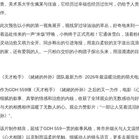
查、美术系大学生佩莱与佳迪，它经历过幸福也经历过坎坷，
仍
给予人类
伴。
此次预告以小狗的第一视角展开，视线穿过绿油油的草丛，好奇地来到一
着远处传来的一声
“米饭”呼唤，小狗终于正式亮相！它通体雪白，顶着
灵动治愈又萌力全开。同步释出的引进海报，用直白柔软的文字道出流浪
的家，还有爱我的人。一只粉白交织的小狗团子探出头来，用湿漉漉的目
《天才枪手》《姥姥的外孙》团队最新力作
2026年最温暖治愈的萌犬电
作为
GDH 559继《天才枪手》《姥姥的外孙》之后的又一力作，电影
细腻的叙事、真挚的情感和治愈的内核，收获了全球观众的无数感动与好
与犬的相携相伴温暖了无数人的心。观众力赞影片：
“一部让人笑着流泪
孙》”。
该片制作精良，延续了
GDH 559一贯的叙事风格，将市井烟火与人文
《心犬相随》以克制而温柔的笔触、细腻动人的镜头语言，更多去展现生