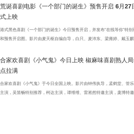
敢拼！”“我们只需要轻装上阵，胜利一定会水到渠成的！”球迷们纷纷在
还能一人爆头多个敌人，干净利落的打斗超出了我的预想！”影片在保留杰
尔：血色全传》以极致惨烈的悲剧开篇，全程围绕女主“新娘”的终极复仇
坦言，拍摄这部电影的心理压力有点大，因为大家都想把最好的一面展示
突破1%，稳居同时段收视TOP2，展现出强大的观众黏性。 网络热度同
片中，阿志（王源 饰）始终对眼前世界的真实性保持怀疑，并执着寻找
荒诞喜剧电影《一个部门的诞生》预售开启 6月27
台留言道。 那么，究竟是泰州队如愿赢下这关键三分，还是镇江队“爆冷
斯坦森最具代表性的动作风格的同时，又加入了海上封闭货轮的场景设定
展开，层层递进谱写了一场贯穿全篇的血色救赎与复仇史诗。作为前杀手
来，全都不怕累、自己卷，却也因此在动作呈现上碰撞出了不少新东西。 
面引爆。整季节目全网曝光量超16亿，相关短视频播放量累计达5亿，强
案的线索。古灵精怪的小一（文淇 饰）闯入他的生活，也让这场关于真
式上映
分？今晚19:30，锁定江苏卫视、ai荔枝《江苏超会玩》，悬念即将揭晓
信这个孤狼杀神在高压环境中极限反杀复仇的故事，将为中国观众带来更
“新娘”在发现自己怀有身孕后意欲金盆洗手，远走他乡。谁知，看似寻常
电影《火遮眼》北京路演现场图-领衔主演谢苗.jpg 人物旧伤疤背后藏着
获全网热搜热榜529个；在猫眼腾讯视频电视综艺热度榜13次登顶TOP1
的探寻有了新的方向。两人在真假难辨的世界中相遇相伴、彼此影响，共
奇、更直白生猛的感官体验。 电影《怒之杀》由中国电影集团公司进口
礼彩排，却遭遇了一场惨绝人寰的屠戮。前爱人暨杀手组织头目比尔带领
杨恩又解读雨晴用手语说气话 北京路演现场不乏已经三刷、五刷，既有
频号整季直播观看人数突破300万。从情怀满满的#一站到底回归#，到引
向未知的出口。电影由严艺之导演、编剧，吴楠联合编剧，王源、文淇领
港式黑色喜剧《一个部门的诞生》今日预售开启，并发布“在线等你”特别
电影产业集团股份有限公司发行、译制，霍尔果斯千澄影业有限公司协助
成员血洗现场，“新娘”头部中弹，亲友惨遭毒手。在长达四年的昏迷之后
港产动作片黄金时代的观众，亦有因为《火遮眼》而爱上动作片的05后
民惊叹的#被10后小学生的格局震惊#，节目实现了从垂直知识圈层向大
演，温茉言、闫楠主演，张颂文特别出演，陈创、杨九郎、赵子琪、赵天
和预售开启图。影片由麦天枢自编自导，白只、麦沛东、梁雍婷、戴玉麒
广，影片即将登陆全国影院，敬请期待！
难不死的“新娘”苏醒，心底只剩滔天恨意。为了完成复仇，她必须先逐一
众，他们纷纷称赞，《火遮眼》是一部非常适合在暑期观看的解压大爽片
领域的成功穿透，铸就了其“脑综天花板”的行业地位。 带着上一季的满
钎城友情出演，目前正在全国热映。 1.jpg 主创畅聊取景地拍摄回忆 粤
主演，廖子妤、谢君豪、鲍起静特别演出，谢咏欣、伍咏诗、邓月平、卢
组织的四名成员，最终直面宿敌比尔。 定档预告直观展露《杀死比尔：
仅有毫不拖泥带水的密集动作场面，还有王伟、纳文对抗恶势力时爆发的
誉，《一站到底·少年季》第二季在赛制内容与教育立意上迎来了全方位
趣味十足 再次回到影片取景地之一佛山，主创们感慨颇多，现场分享了
主演，以一桩荒诞的“退订风波”为故事主线，讲述了青年德仔多次申请退
合家欢喜剧《小气鬼》今日上映 椒麻味喜剧熟人局
传》的超高含金量，变奏后的经典配乐《Twisted Nerve》口哨声伴随着
能量，同样让人热血沸腾。此外，片中不少细节也让观众感受到主创团队
考与升级。 第二季节目紧密结合当下校内教育的最新要求与育人导向，
拍摄地有关的回忆。导演严艺之率先表示：“影片选择在佛山拍摄，是因
却遭遇繁琐僵化的流程、推诿敷衍的态度，屡屡碰壁，最终在无奈与压抑
点拉满
响起，紧张刺激的氛围感瞬间拉满，镜头从“新娘”执笔写下复仇名单的瞬
心。王伟凉水浇头的那场戏中，王伟身上的多处旧伤疤，昭示着人物不为
和题库聚焦于少年的“自主学习能力”与“动手操作能力”。在节目形式上，
里的街道质感与电影想要呈现的熟悉又陌生的科幻世界十分契合，因此选
绪失控，阴差阳错引发一场全城关注的荒诞劫案的故事。影片作为入围第
始，一条复仇之路就此铺开。预告展现了片中部分封神名场面，从硬核对
的复杂经历。谢苗透露，原先剧本里并没有这场戏，导演直到开拍前半个
通过引入更严苛的题目梯度、更多元的知识触角，将学科素养、科学探究
人码头小河街、废弃泳池等实景，在原生生活气息之上叠加了复古未来感
八届上海国际电影节金爵奖亚洲新人单元的优质新作，自筹备阶段便备受
合家欢喜剧《小气鬼》于今日全国上映。影片由钟伟执导，孟鹤堂、管乐
女杀手合子、到一战封神的疯狂88人大乱斗，“新娘”单人持刀横扫一众黑
告诉他，在拍摄现场，特效化妆师工作非常细致，给每道伤疤设计了不同
活实践深度融合，考验少年们在真实情境中解决实际问题的综合能力。 
影片以日常场景承载科幻设定，打造出真假难辨的故事氛围。”王源回忆
目，影片内容聚焦普通人困境，6月22日至26日两广地区第二轮点映，6月
主演，吴笛畅特别推荐，柯达主演，谭维维、雷淞然特邀主演，庞博特邀
手，猩红交织，刀光凌厉、招式酣畅，复刻港式功夫片的美学。伤害她的
伤原因，并做出深浅大小各异的效果，一道伤疤背后就藏着一段故事。还
节目的核心筹备工作正在如火如荼地进行中，正式录制也蓄势待发，将为
“片中火锅店、游戏机等多场戏份都在同一处公园空间完成拍摄。”一景多
日正式上映。 电影《一个部门的诞生》预售开启图.jpg 聚焦职场真实生
演。影片用轻松接地气的市井喜剧包裹温暖治愈的情感内核，既有密集落
同僚——石井尾莲、艾尔、巴德等相继亮相，“新娘”将一路浴血厮杀、步
众留意到雨晴跟爸爸王伟发生分歧时雨晴用手语说“你不爱我”的设计。杨
观众带来一场更有教育共鸣、更具时代启发性的知识盛宴。 城市赛济南
设计让他对这片取景地印象格外深刻。文淇也提到：“复古质感的街景很
打工人群像 直戳隐藏弊病 今日发布的“在线等你”特别视频，以伪招聘的
生活化笑点，也有戳中普通人的情感共鸣，是全年龄段皆宜的暑期观影选
算仇敌，最终直指一切仇恨的源头——比尔。预告点睛爆出新娘复仇宣言
分享这一幕中角色的内心世界，表示雨晴当时很生气，但不想当着周围人
见证首个“小小站神”诞生 作为本季节目的序曲，《一站到底·少年季》第
烘托了故事氛围，阿志拉着我奔跑的戏份，正是在这样的场景里生出了自
式带来反差暴击感：表面是要擅长沟通，实际是言语压力；表面是解决退
影片在点映期间也收获了大量观众好评，“笑点清爽超预期”“喜剧背后的
台词：“走到今天，我杀出了一条血路，等我到达目的地，我将要杀死比尔
说出这么伤人的气话，所以改用手语，让爸爸不会过于难堪。主创们对于
城市赛首站定于7月4日在山东济南华山环宇城举办。今年济南站延续并
青春浪漫感。”主创们从场景记忆聊到角色关系，也让佛山这座取景地与
题，实际在座人人都是黑心苦主...这份看似体面的“招聘启事”，是对影片
治愈”，更有许多人看完后仍久久回味，表示上映后想要二刷。 影片今日