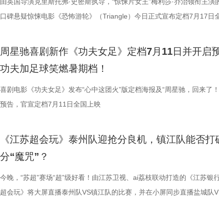
烧脑反转，而是一整套严丝合缝的循环叙事，越品越压抑。”一位影迷在
考拉、中澳保育同行三重情感线，让观众看见：爱不分物种，牵挂不分距
氛围，搭配热血功夫元素，展现出周星驰作品里特有的荒诞而欢乐的喜剧
队员们开局就闯入大型高手内卷现场。参赛各队绝活花样百出：梨花队凭
宇宙用一首改编曲《若是睡眠还没来》唱出失眠人的真实心声。陈妍希、
由英国导演克里斯托弗·史密斯执导，“惊悚片女王”梅利莎·乔治领衔主演
分享道。还有观众感叹：“在电脑上看过无数遍，但坐在电影院里，那些
图片10 (1).jpg 图片9.jpg 以纪实为载体，藏在温柔画面里的硬核自然科普
围。这场各路奇人爆笑集结的奇幻赛事，必将为观众奉上一段兼具极致笑
美瞳大法把控全场，珊瑚队巨人射门输出攻击力拉满......各路对手招式天
尘纷纷认领睡眠困扰，李雅娟一句“我睡眠超过八小时才能睡够”，更让全
口碑悬疑惊悚电影《恐怖游轮》（Triangle）今日正式宣布定档7月17日
的画面完全变了一个模样。” 越挣扎越循环 暑期档最“冷”选择 正如定档
愈之外，节目始终坚守专业科普底色，把冷门考拉知识点转化为老少皆宜
燃爽功夫对决的高能体验。 周星驰脑洞全开，解锁功夫女
空，难题一波接着一波袭来，一场欢乐“大乱斗”就此展开。面对愈战愈强
慕不已。睡不着、睡不醒、半夜醒来难再入睡，原来不少人都有自己的睡
上映，并同步释出定档海报及定档预告。《恐怖游轮》自2009年问世以
所写——“越挣扎，越循环”，当命运开始重复，每一次试图逃离的努力，
懂内容，成为无数家长首选亲子自然教育素材。镜头向观众呈现长隆二十
大看点 纵观整部影片，其所展现出的多重艺术维度与情感
手和层出不穷的圈套，这支内忧外患的“奇兵”能否在赛前重塑信任、突破
题。 本期节目，北京中医药大学中医学院党委书记，曾任北京中医药大
借精妙绝伦的叙事结构、层层递进的悬疑反转以及令人细思极恐的结局，
周星驰喜剧新作《功夫女足》定档7月11日并开启
能成为下一次循环的起点。不少首批观众在观影后纷纷表示“后劲远超普
育硬核体系，早在考拉落地十年前便布局四大桉树基地，培育16种、三
核，无疑构成了吸引观众的核心亮点。第一大看点便在于不可替代的周星
肋？预告悬念感十足，令人对正片走向倍感好奇。 同步释出的“坐等开场
学院院长的李峰师父从摸脉切入，开启一堂轻松又实用的睡眠课堂。夏之
无数观众心中的烧脑神作。影片豆瓣评分高达8.5，累计超过百万人打分
功夫加足球笑燃暑期档！
悚片”“值得反复细品”。有观众评价道：“看似是时空悬疑，实则是无法和
株桉树，每日供应上千斤新鲜枝叶，根据粪便状态精准调整树种；恒温恒
怀。作为无数影迷心中的喜剧标志，周星驰再度执导并编剧，本身就赋予
报则以强烈的反差感抓人眼球。大家姿态惬意潇洒，浑身散发一股漫不经
场给成员们摸脉判断状态，不仅说得头头是道，还获得师父肯定。随后，
无数影迷奉为“人生必看的悬疑电影之一”。 【7.1M】《恐怖游轮》定档
自我惩罚。大银幕放大宿命的无力，看完后劲绵长，不愧是循环悬疑天花
属居所、定期火焰消毒树架、夏令时户外放风机制，全方位还原考拉舒适
片独特的号召力。相信此次新作不仅能够唤醒观众内心深处的观影记忆，
悠闲。看似是一群闲散自在的小人物，却个个眼神坚定，霸气侧漏，反差
少年团展开睡眠知识问答，从几点睡最合适、睡多久更健康，到半夜醒来
副本.jpg 无限循环鼻祖首登内地大银幕 作为影迷心中的“循环电影天花板
喜剧电影《功夫女足》发布“心中这团火”版定档海报及“周星驰，回来了！
板。” 还有影迷指出，在观众已经看了大量类似叙事结构的作品后，《恐
环境 繁育科普更是干货满满，考拉仅 33-35 天短暂孕期，新生儿仅有花
一次对经典喜剧基因的深情回望，让人在银幕前得以重温那份久违的“星”
现得淋漓尽致。这群惹不起的市井奇人，上场将会掀起怎样的热血风浪呢
办，美食奖励不断加码。面对这些困扰打工人的睡眠问题，师父又会带来
次《恐怖游轮》首次登陆中国内地大银幕，对于无数曾经在电脑屏幕前反
预告，官宣定档7月11日全国上映
轮》的口碑仍旧坚挺，逻辑也仍经得起推敲，甚至可以开辟出新的解读方
大小，需在育儿袋发育半年；幼崽必须食用母考拉特殊分泌物才能消化带
剧感动。 在情怀的依托下，影片标志性的戏剧张力同样引
这份悬念，唯有走进影院方能揭晓。 周星驰脑洞全开，功夫女足奇招尽现
助眠小妙招？ 2、痛经不要硬扛！国医少年团解锁女性经期健康课 走进“
究剧情细节、绘制时间线、分析循环逻辑的观众而言，不仅是一次重温经
早已成为经得住时间考验的作品。“十多年之后依然新奇的无限嵌套循环
树叶；野外考拉单胎进化逻辑、野外栖息地危机、迁地保护野外复壮长远
胜。第二大看点则聚焦于原汁原味的无厘头喜剧风格。从目前释出的物料
星驰导演的电影素以天马行空、充满脑洞著称，他总能在看似荒诞的设定
走廊”，“钝刀割肉”“疼到眼前一黑”等真实描述，让夏之光、高卿尘震惊不
机会，还是一场迟到了17年的大银幕之约。 从论坛时代到短视频时代，
《江苏超会玩》泰州队迎抢分良机，镇江队能否打
构，经典真的永远不过时。” 上映前夕，影片超前点映已在全国率先开启
等专业知识，都通过日常饲养场景自然输出。孩子看得津津有味，家长也
看，电影依然保留着那种荒诞中透着温情的幽默底色。密集的喜剧笑料与
建出自洽而动人的世界观，将日常细节转化为极具戏剧张力的笑料，同时
李雅娟分享自己的痛经经历，陈妍希也提醒大家多理解女性经期状态。痛
迷圈层到大众观众，这部作品始终保持着惊人的讨论热度。关于结局的解
分“魔咒”？
批观众纷纷在社交平台分享观后感：“大银幕太震撼了”“细节多到头皮发麻”
完整野生动物保育知识，真正实现看纪录片的同时完成自然启蒙。 图片11.
路的台词设计层出不穷，力求让观众在捧腹大笑之余，也能感受到周氏喜
对人物成长与团队精神的深刻观照。想必《功夫女足》也延续了这一创作
的“忍忍就好”吗？ 杭州市中医院中医妇科主任医师马景师父通过黑巧克
循环逻辑的推演以及隐藏细节的分析至今仍层出不穷。如今，这部曾陪伴
完立刻想二刷”。这些评价也印证了一个事实——《恐怖游轮》不仅属于
图片12 (1).jpg 一场双向奔赴的陪伴，节目完结但故事未完待续 上线至
生活细节的独特解构。 与幽默风格相辅相成的，是表现形
因，他将功夫足球的舞台拓展至全球性赛事，风格迥异的多国队伍轮番登
红汤、暖宝宝等日常话题，带领国医少年团破解痛经护理误区。高卿尘凭
影迷深夜研究剧情的经典之作终于首次登陆内地影院。相比电脑与手机屏
今晚，“苏超”赛场“超”级好看！由江苏卫视、ai荔枝联动打造的《江苏银
十七年，它同样属于今天。豆瓣8.5分、超百万人评分的成绩，让它成为
数粉丝自发蹲守更新、记录每只考拉生日，把考拉当成生活里温柔精神寄
的大胆突破。第三大看点则是功夫与现代女足跨界碰撞的脑洞设定。影片
各种稀奇古怪的招数与功夫绝技混搭碰撞。如此多样的元素，在周星驰手
活经验答对师父问题，被夸“适合学妇科”，意外找到新赛道。除了常见的
大银幕所带来的沉浸体验将进一步放大影片的悬疑氛围与情绪张力。每一
超会玩》将大屏直播泰州队VS镇江队的比赛，并在小屏同步直播盐城队V
留名的经典，而首次登陆内地大银幕，则让它拥有了全新的生命。 《恐
有人每周奔赴园区只为远远看一眼心爱考拉，有人为每只小家伙剪辑专属
统的功夫招式与绿茵竞技巧妙交织，在动作设计与视听语言上倾注了大量
但不显凌乱，反而因独特的喜剧逻辑而妙趣横生，让人期待他如何延续一
误区，师父还会现场教学哪些缓解痛经的按揉方法？ 3、从“盐”值刺客到升
复出现的场景、每一个细微的伏笔、每一次命运轮回的开启，都将在影院
州队、无锡队VS宿迁队、徐州队VS南京队的三场焦点对决。主持人李响