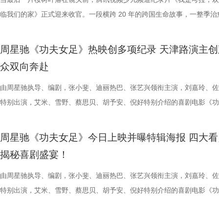
击、连奏凯歌吗？ 常州摇身一变成“常威”，全力冲击四连胜 和宿迁队一
无法逃脱的恐怖轮回——她必须反复经历同一段噩梦，而每一次循环都隐
后，却暗藏健康危机，四人一路推理、层层分析，最终能否锁定真正病因
临我们的家》正式迎来收官。一段横跨 20 年的跨国生命故事，一整季治
质文学IP在盐城落地转化，实现“内
“造梦”的乐趣。 梦的乐园不止光
赛季常州队也给球迷们带来了足够多的惊喜。他们不仅在揭幕战中3:0完
更深的真相。 如今，这部曾陪伴无数影迷深夜研究剧情的经典之作终于
案结束后，李峰师父结合案例揭秘中风预警信号，陈妍希听得频频“对号
暖的朝夕陪伴，缓缓落下温柔帷幕。节目上线以来，无数家庭被镜头里软
业资源，不仅为街区注入了持续的
年华还以“电影+”为核心设立「生
届亚军南通队，而且最近三场比赛接连战胜镇江队、盐城队、连云港队，
陆内地影院。相比电脑与手机屏幕，大银幕所带来的沉浸体验将进一步放
座”，一句“我有时候也会”瞬间把夏之光吓得连喊“快去医院”。随后，师父
爱的考拉、动人的保育故事与专业详实的自然科普深深打动，留下许多触
配套体系。 多方联动：共筑影视生
活烟火气的沉浸式体验。「特色市
周星驰《功夫女足》热映创多项纪录 天津路演主创
三连胜的同时，稳居积分榜第四位，从“常宝”摇身一变成为“常威”。 不过
片的悬疑氛围与情绪张力——每一次重复出现的场景、每一个细微的伏笔
传授预防口诀和推经点穴降压操，夏之光秒变“带练老师”，一本正经带着
心的观看回忆。 图片1 (1).jpg 图片2 (1).jpg 一整季萌趣治愈，解锁考拉
秀文学作品的展示平台，更是多方
与生活美学的文化奇遇。「演出快
众双向奔赴
下来常州队将迎来“魔鬼”赛程，除了宿迁队之外，将陆续迎战泰州队、徐
一次命运轮回的开启，都将在影院里获得前所未有的震撼呈现。 沉浸式
边学边练，陈妍希却忍不住笑称：“动作越标准越好笑！” 观耳辨健康，
松弛日常 整部纪录片没有戏剧化冲突，只用纯粹纪实镜头捕捉考拉家族
场，江苏世纪新城集团、中子星影
律互动中点燃欢乐氛围。「全城多
队、无锡队和苏州队，稍有不慎排名或将出现大变化。对此，主教练郑小
验 限定周边引爆收藏热情 首映礼当晚，英皇电影城大堂被精心还原为一
年团开启“肾气大测评” 新师父刘兰英登场，一场趣味十足的“观耳识健康”
生活，把独一份的“软萌治愈”送到观众眼前。我们认识了一整个性格鲜活
由周星驰执导、编剧，张小斐、迪丽热巴、张艺兴领衔主演，刘嘉玲、佐
议，此举标志着三方将在剧本开发
动，让光影之美成为点亮常熟的景
终保持着很清醒的认识。“今年各个对手都很强，没有弱队，我们每一场
雾海面”——血色海面上的巨轮正驶向未知真相，仿佛将“埃俄罗斯”号的
率先开启。夏之光意外获评“夯中之夯”，陈妍希、李雅娟、高卿尘也纷纷
拉明星天团：自带贵公子气质、一见到桉树叶就丢掉偶像包袱的园草小叶
特别出演，艾米、雪野、蔡思贝、胡予安、倪好特别介绍的喜剧电影《功
构建可持续发展的影视产业生态。
限公司、常熟市人民政府主办，中
都赢得很艰难。7月、8月的四场球，对手的积分都比较靠前，我们还是
围从银幕延伸至现实。8位coser化身电影中的核心角色，2位露脸版“杰丝
专属“健康测评”，现场笑料不断。 除了耳朵，身体还有哪些细节藏着健
眼里只有干饭、冲锋像小坦克的食神小九； 一天睡足二十小时、随处皆
足》爆笑热映中。
丰富了活动内涵。都市剧《余音》
意（北京）电影有限公司、中影（
心态，一场场打、一场场做准备。”郑小田说道。 那么，究竟是宿迁队继
位蒙面版“杰丝”穿梭于人群之间，让现场观众仿佛置身于循环之中。 现
号？刘兰英师父带领国医少年团通过耳朵、指甲等细节了解身体状态，并
席睡眠官笑哥； 当年四处示爱、如今佛系养老的Happy； 曾经霸气护树
要取景地，通过影像语言展现盐城
传部、常熟高新技术产业开发区、常
周星驰《功夫女足》今日上映并曝特辑海报 四大看
卫“项羽故里”的荣光，还是常州队迎来创纪录的四连胜？今晚19:30，锁
影迷准备了极为丰富的限定周边。精美工艺海报上，杰丝手持染血利斧站
传授养耳、护肾的实用小妙招。高卿尘现场上演“手搓吴彦祖”名场面，轻
动给后辈让道的Edison； 16 岁优雅美人Alice，专属树叶糊配奶粉的老
了“剧有料”分享活动，邀请陈宇、
至18日，以拾光为名，赴光影之
揭秘喜剧盛宴！
卫视、ai荔枝《江苏超会玩》，悬念即将揭晓，让我们一起为家乡球队加
邮轮甲板之上，脚下猩红海面如同镜像般倒映出另一个自己。看似平平无
趣的互动中，大家也对肾脏健康有了更多认识。 护肾课堂欢乐开讲，夏
日常； 还有黏着妈妈不肯独立的“妈宝”洋葱头。 图片3.jpg 图片4 (1).jpg
张楚、老藤等业内大咖，围绕“什么
彩！
游轮舷窗画面明信片，用手掌摁住再放开，竟在黑漆漆的舷窗中浮现另一
身“肾先生”代言人 什么习惯最伤肾？哪些护肾方式其实是误区？夏之光
戳中全网可爱画面至今历历在目：慢吞吞啃叶子时微醺的小脸、从树上笨
由周星驰执导、编剧，张小斐、迪丽热巴、张艺兴领衔主演，刘嘉玲、佐
达观众”的主题展开深入探讨，围
掌，似乎有人试图呼救。电影中经典的“Go to Theater（剧院等你）”镜
持人，与“肾先生”展开一场爆笑访谈，通过轻松有趣的情景演绎带大家重
落的笨拙身形、搬新家后被雌性邻居包围荷尔蒙爆棚的小叶子，还有洋葱
特别出演，艾米、雪野、蔡思贝、胡予安、倪好特别介绍的喜剧电影《功
花。 随着盐城师范学院青年影视
化为透卡和斧头透扇，观众可在任何地方透过透卡回到“埃俄罗斯号”的洗
识肾脏健康。 随后，刘兰英师父现场教授补肾穴位、健肾小动作和日常
一次离开妈妈，独自和哥哥姐姐相处时慌张又懵懂的模样。无数观众被这
足》发布“众神经归位”喜剧特辑和“今日开赛”版海报，并于今日正式上映
地的揭牌，盐城在影视人才培育方