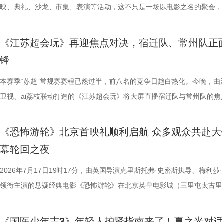
动。夜幕降临，活动转场至圆融天幕，嘉宾们的爱情箴言将在500米巨型L
年凭借扎实数理基础与超快临场反应同台竞速、排名定序，为后续战队组
人齐聚一堂，共同见证文学与影视两大艺术形态的深度对话与跨界共振，
映、典礼、沙龙、市集、表演等活动，这不只是一场以电影之名的聚会，
天幕上滚动播出。最后，所有人登船夜游金鸡湖，于湖心开启“心动告白”
定基础。紧接着的团队轮答赛考点包罗万象，少年们需在1小时内极速研
了一场关于IP价值转化与产业生态构建的思想盛宴。 榜单揭晓：九部潜
由此开启的一场夏日约会。湖光嘉年华以“拾光之约 光影之梦”为主题，
节，参与者将获颁“觅缘通关证书”。 图片10.png 本次活动全程将在《非
料，掌握幻方、数独、杨辉三角、九章算术、圆周率、张衡历法、古诗词
作，点亮IP改编新航向 作为本次活动的核心环节，第二届“中子星·小说
「观看」「典礼」「理解」「生活」「参与」五大主题活动单元，邀请每
《江苏超会玩》再迎焦点对决，宿迁队、常州队正
扰》官方微博、抖音、视频号及ai荔枝客户端同步直播，由主持人及男女
综合常识等多元内容，极致考验全员知识吸收效率与答题默契，本轮获胜
视改编价值潜力榜”的发布备受瞩目。该榜单经过严格筛选与专业评审，
爱电影、爱生活的人，在常熟的湖光山色中，共同完成一次关于观看、感
锋
共同展示各打卡点特色风景。8月16日，金鸡湖畔，双湖为证。一场关于
可直接解锁终极项目挑战专属资源包，在最后一关抢占天然优势。 
《小说月报》《小说月报·大字版》《小说月报原创版》《科幻立方》四
连接的集体体验。 同步发布的主视觉海报与主题活动单元海报，以常熟
与心动的城市漫游，一次《非诚勿扰》与苏州之间的七夕之约，即将开启
阵作为终极试炼的PBL项目挑战，跳出传统纸笔答题框架，少年们将前期
名文学期刊2024年第9期至2025年第12期上刊载的480余篇小说中甄选
步路线“雄鹰线”为灵感、以“雕刻现在 飞向未来”为寓意，绚烂的湖面与斑
本赛季“苏超”常规赛赛程已然过半，前八名的竞争日趋白热化。今晚，由
片11.png
的知识全部投入实操应用，在任务场景中探索、拆解问题，灵活运用数独
影视改编潜力的佳作，旨在为影视行业输送优质文本，搭建文学与影视高
线路相映成趣，将为观众打开一条光影与现实交织的道路，解锁影像艺术
卫视、ai荔枝联动打造的《江苏超会玩》将大屏直播宿迁队与常州队的焦
巧、高阶速算、幻方构造原理，搭建完整立体四阶幻阵，同时结合拼接匹
接的桥梁。 第二届“中子星·小说月报影视改编价值潜力榜”的评选异常激
市生活相融共生的别样魅力。 银幕内做电影美梦，银幕外致敬造梦的人 2
决，小屏同步直播南通队VS扬州队的比赛。主持人李响、解说员洪超将
典古诗词，实现数理逻辑与传统文化的深度融合，全方位考验少年们的逻
复评阶段共有18篇作品入围，涵盖短篇、中篇、科幻三大类别。经过终
湖光嘉年华下属的「观看」单元，将精选中外经典电影，为观众献上兼具
袂为大家带来比赛的精彩解读。目前，在积分榜上，宿迁队与常州队同积
《恐怖游轮》北京首映礼顺利启航 众多观众共赴大
维、统筹能力、抗压能力与团队协作素养。 本期十位少年分为两组
团的深入研讨与审慎评议，最终9篇作品脱颖而出，成功入选终评榜单。 
性与商业性的展映片单。不仅如此，展映还将因地制宜打造多元化放映场
分，宿迁队凭借净胜球优势排名第三。这场比赛的胜负走向，将直接决定
幕轮回之夜
宇轩、陈铭意两位专业领队分别带队布局，两种截然不同的带队风格、战
终评的9篇作品分别为： 活动现场，主办方为上榜作者颁发荣誉证书。榜
深度融合常熟的自然肌理与人文底蕴，在常熟的湖光山色里搭建户外银幕
球队的排名位次。 大胜无锡士气高涨，宿迁主场静候强敌 “苏超”上一个
路正面交锋，谁将更胜一筹、成功晋级下一赛程？今晚拭目以待！ 
动总策划及推介人、著名编剧、导演陈宇对上榜作品进行了影视改编价值
观众在不同的自然与文化场域中，获得前所未有的沉浸式光影体验。本次
日，最精彩的对决当属宿迁队客场挑战无锡队。最终，宿迁队反客为主，
2026年7月17日19时17分，由英国导演克里斯托弗·史密斯执导、梅利莎
理性剖析战局，“班主任”黄圣依暖心回归 首期节目迎来张泉灵惊喜加
介。他结合市场前景与创作经验，深度剖析了每部作品的故事内核、人物
影片，都将通过公益放映形式开放预约，借此让电影回归大众。 「典礼
高驰的梅开二度，以4:2战胜无锡队，终结对手不败金身。这场胜利，让
领衔主演的悬疑经典电影《恐怖游轮》在北京英皇电影城（三里屯太古里
她将从成长角度解读少年的赛场表现，输出专业的教育观点，为少年们带
及影视化潜力，为后续的IP孵化与影视改编提供了专业而富有洞见的方向
将举办“拾光之约荣誉典礼”，邀请幕前幕后电影人，星光汇聚点亮常熟。
全队上下士气高涨。进球功臣高驰表示，这场比赛队友们的发挥都十分出
举办“一起登船坠入循环”主题首映礼。300名影迷齐聚一堂，共同见证了
刻启发。在激烈的赛场比拼中，张泉灵看见少年们思路受阻后及时调整策
引。 第二届“中子星·小说月报影视改编价值潜力榜”的圆满落幕不仅是对
以“回望十年光影、致敬同行伙伴、开启全新未来”为主线，在表彰“拾光影
在他看来，无锡队是综合实力很强的队伍，自己和队友只能全程依靠高强
被全球影迷奉为“无限循环题材鼻祖”的影片首次登陆内地大银幕。 17年
《国医少年志3》年轻人护肾指南来了！夏之光对