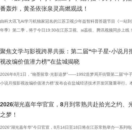
官方微博、抖音、视频号及ai荔枝客户端同步直播。江苏广电总台主持人
番轰炸，黄圣依张泉灵高燃观战！
珏、孙嬿婉将携手《非诚勿扰》人气女嘉宾张程鑫、翟亚丽、肖宁宁、金
组成“打卡团”阵容，带领多组情侣沿金鸡湖与独墅湖双湖动线，开启一场
由科大讯飞AI学习机独家冠名的江苏卫视少年益智科普答题节目《一站到
觅缘之旅。 图片8.png 苏州是一座“双面绣”城市，一面是古典园林的吴侬
年季》第二季，将于今日19:30在江苏卫视、ai荔枝、腾讯视频同步上线
语，一面是工业园区的摩登璀璨。本次活动以金鸡湖为画卷，以“缘”为笔
位优秀少年集结登场，开启一场兼具脑力竞速、知识比拼与团队协作的全
依托金鸡湖与独墅湖双湖水域联动，将幸福缘分与年轻婚恋相结合，绘制
量。首期赛场就将迎来二选一残酷对决，十位选手分为两支战队同台竞技
聚焦文学与影视跨界共振：第二届“中子星·小说月
心动美好的浪漫之旅。打卡动线贯穿中法爱墙结婚登记点、金鸡驿01、
有一支队伍能够晋级进入下一赛程，层层试炼、步步突围，谁能顶住压力
视改编价值潜力榜”在盐城揭晓
02、独墅湖月亮湾码头、飞翔雕塑、“苏州之眼”摩天轮、苏州当代美术馆
而出？答案今晚揭晓！ PBL项目挑战开启！少年们直面多重考核
融天幕、月光码头九大地标，让参与者在移动中感受城市魅力，在互动中
较于第一季，本季赛制紧扣新课标要求和育人导向实现全方位升级，创新
2026年8月1日，“翰墨留章·光影追梦”——1992造梦局开街暨第二届“中子
浪漫故事。 图片9.png 打卡之旅从中法爱墙结婚登记点启程，这里能同
PBL项目挑战模式，模拟真实学习场景，让学习跳出纸面、落地实践，真
小说月报影视改编价值潜力榜”发布会在盐城经济技术开发区隆重举行。
地居民及外籍人士、港澳台同胞提供结婚登记服务。随后众人前往金鸡驿
行知行合一、学以致用的教育内核。节目依托科大讯飞AI学习机专业教研
活动由中国世界电影学会、江苏省作家协会、中共盐城市委宣传部、盐城
02两座旅游驿站，在“婚拍友好驿站”和小木屋的治愈氛围中完成趣味挑战
加持、学科专家权威解读，以科学化、专业化教育力量赋能少年成长，助
化广电和旅游局、盐城经济技术开发区指导，江苏世纪新城投资控股集团
2026湖光嘉年华官宣，8月到常熟共赴拾光之约、
宾还会前往独墅湖月亮湾码头，体验网红透明船水上竞速。下午全员集结
子告别被动学习，培养自主学习、知识迁移与应用、动手实操与探究思维
公司、中子星（陕西）影业有限公司、百花文艺出版社、陕西文投（影视
之梦！
翔雕塑，嘉宾们将登上128米亚洲最大水上摩天轮“苏州之眼”，于高空俯
力。 节目通过抢位赛、团队轮答赛、项目挑战赛三重递进式竞技体
达文化传媒公司联合主办，盐城师范学院、盐城幼儿师范高等专科学校协
鸡湖全景，随后前往苏州当代美术馆，在极简建筑与光影交错中完成艺术
方位检验少年们的综合素养。首轮抢位赛考验选手们的空间几何能力，十
活动当天，众多知名编剧、导演、作家、行业专家、平台代表及影视公司
2026“湖光嘉年华”今日官宣，8月14日至18日将在江苏常熟举办一系列