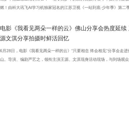
传媒有限公司、北京锦橙文化传媒有限公司、晋思拓展有限公司、北京微
赛，我们影院见！
文、英语、塞尔维亚语，持欧足联A级教练证书。他与镇江渊源颇深，早
身亡后，贴身保镖科尔·里德被栽赃为凶手，遭到全境通缉。为躲避警方
昆汀率剧组在此驻扎拍摄长达三个月，并特邀袁和平出任武术指导，袁家
的巅峰对决，一招一式不留退路，暴烈的拼杀，喷涌的怒火，打出了极致
燃！由科大讯飞AI学习机独家冠名的江苏卫视《一站到底·少年季》第二
科网络技术有限公司联合出品。影片今日上映，诚邀广大观众步入影院，
2017年就担任镇江华萨文旅足球俱乐部（中乙）职业队第一助理教练，
捕，也为了查明真相、替老板复仇，科尔登上一艘驶向公海的远洋货轮，
演“疯狂88人”，并联合一众中方人员、华人影人协同创作。追溯创作根源
听冲击。北京路演现场，观众称赞打戏镜头给得非常扎实，每一招的攻防
式启动选手招募。作为全国青少年益智科普答题节目标杆，新一季节目在
这场融汇喜剧色彩与竞技魅力、兼具欢笑与热血的绿茵较量。
执行主教；2018年，出任镇江华萨文旅足球俱乐部（中乙）职业队第一
外卷入一场牵涉国际势力的巨大阴谋。货轮成为血色牢笼，一场避无可避
汀深度热爱邵氏经典功夫片，《杀死比尔》的动作美学、叙事内核甚至配
解都一览无余，彰显出“港产动作片最硬派的暴力美学”。谈及让无数观众
打磨、题目梯度、内容设计上也将迎来全面的重磅升级。 与此同时，备
电影《我看见两朵一样的云》佛山分享会热度延续 
练。 展望后续的比赛，刘丹表示，整个队伍都在一个求新求变的状态，
上密室死斗正式打响。 影片在海外首次官宣后，就引起了热烈反响，海
深受经典港式武侠熏陶。 此次定档8月7日的《杀死比尔：血色全传》，
了”的终极混战戏，谢苗透露总共拍了18个晚上，天黑就开打，天亮就收
的线下城市赛也同步火热开启，首场线下城市赛定于7月4日在山东济南
源文淇分享拍摄时鲜活回忆
练组也会给队员带来一些新鲜感，让一切向好的方向发展。“作为教练组
纷纷留言表示期待，直言：“记忆中的杰森·斯坦森又杀回来了！”“为了杰
原昆汀导演原生创作意图的终极导剪版，包含海外公映的《杀死比尔1》
不仅五位演员之间需要默契，还要跟摄影机配合，其中有个镜头拍足8个
宇城隆重举办。新一季的智慧风暴将从泉城出发，再次席卷全国，寻找最
们会努力提供一切可能的帮助，去制定一个比较详细的目标和规划，从进
一定第一时间冲进影院！”也有网友对释出的预告印象深刻，表示：“近身
《杀死比尔2》，更追加多段从未公开的全新动画素材；放映中途设置15
时，只为捕捉到最完美的动作瞬间。这场戏的动作编排难度之高，也让谢
力与临场风采的“小小站神”！ 首季斩获全网热搜520+ “脑综天花板”回归
6月28日，电影《我看见两朵一样的云》“只要相念 终会相见”分享会走进
球、得一分、赢一场去逐步完成。”刘丹说道。 虽然成绩不理想，镇江球
戏干净利落，一枪爆头的场面刺激生猛，我预感这将是一场值回票价的视
中场休息，让大家更为舒适观影，尽情沉淀影片浓烈情绪，可谓是前所未
忆犹新。有个镜头是王伟被打到一边，重新加入战团时要用一个滑跪走位
接暑期档 回顾上一季，《一站到底·少年季》自开播以来便持续领跑同档
山。导演、编剧严艺之，领衔主演王源、文淇现身活动现场，与到场观众
是对主队给予了最大的支持。“现在已经没有任何压力了，我们比任何球
宴。”“没想到短短二十秒的预告里有这么多冲击力十足的画面，被围困在
不容错过的大银幕体验。 血色宿命启幕 利刃新娘踏上终极复仇之路 《杀
柏龙扎向纳文的刀，为找准出刀、踩刀的时间点，几位演员练习了很久。
艺赛道，交出了一份惊艳的行业成绩单。节目CSM35城与71城平均收视
影片角色内核与幕后创作等内容展开深度交流，现场氛围热烈，掌声不断
敢拼！”“我们只需要轻装上阵，胜利一定会水到渠成的！”球迷们纷纷在
还能一人爆头多个敌人，干净利落的打斗超出了我的预想！”影片在保留杰
尔：血色全传》以极致惨烈的悲剧开篇，全程围绕女主“新娘”的终极复仇
坦言，拍摄这部电影的心理压力有点大，因为大家都想把最好的一面展示
突破1%，稳居同时段收视TOP2，展现出强大的观众黏性。 网络热度同
片中，阿志（王源 饰）始终对眼前世界的真实性保持怀疑，并执着寻找
台留言道。 那么，究竟是泰州队如愿赢下这关键三分，还是镇江队“爆冷
斯坦森最具代表性的动作风格的同时，又加入了海上封闭货轮的场景设定
展开，层层递进谱写了一场贯穿全篇的血色救赎与复仇史诗。作为前杀手
来，全都不怕累、自己卷，却也因此在动作呈现上碰撞出了不少新东西。 
面引爆。整季节目全网曝光量超16亿，相关短视频播放量累计达5亿，强
案的线索。古灵精怪的小一（文淇 饰）闯入他的生活，也让这场关于真
分？今晚19:30，锁定江苏卫视、ai荔枝《江苏超会玩》，悬念即将揭晓
信这个孤狼杀神在高压环境中极限反杀复仇的故事，将为中国观众带来更
“新娘”在发现自己怀有身孕后意欲金盆洗手，远走他乡。谁知，看似寻常
电影《火遮眼》北京路演现场图-领衔主演谢苗.jpg 人物旧伤疤背后藏着
获全网热搜热榜529个；在猫眼腾讯视频电视综艺热度榜13次登顶TOP1
的探寻有了新的方向。两人在真假难辨的世界中相遇相伴、彼此影响，共
奇、更直白生猛的感官体验。 电影《怒之杀》由中国电影集团公司进口
礼彩排，却遭遇了一场惨绝人寰的屠戮。前爱人暨杀手组织头目比尔带领
杨恩又解读雨晴用手语说气话 北京路演现场不乏已经三刷、五刷，既有
频号整季直播观看人数突破300万。从情怀满满的#一站到底回归#，到引
向未知的出口。电影由严艺之导演、编剧，吴楠联合编剧，王源、文淇领
电影产业集团股份有限公司发行、译制，霍尔果斯千澄影业有限公司协助
成员血洗现场，“新娘”头部中弹，亲友惨遭毒手。在长达四年的昏迷之后
港产动作片黄金时代的观众，亦有因为《火遮眼》而爱上动作片的05后
民惊叹的#被10后小学生的格局震惊#，节目实现了从垂直知识圈层向大
演，温茉言、闫楠主演，张颂文特别出演，陈创、杨九郎、赵子琪、赵天
广，影片即将登陆全国影院，敬请期待！
难不死的“新娘”苏醒，心底只剩滔天恨意。为了完成复仇，她必须先逐一
众，他们纷纷称赞，《火遮眼》是一部非常适合在暑期观看的解压大爽片
领域的成功穿透，铸就了其“脑综天花板”的行业地位。 带着上一季的满
钎城友情出演，目前正在全国热映。 1.jpg 主创畅聊取景地拍摄回忆 粤
组织的四名成员，最终直面宿敌比尔。 定档预告直观展露《杀死比尔：
仅有毫不拖泥带水的密集动作场面，还有王伟、纳文对抗恶势力时爆发的
誉，《一站到底·少年季》第二季在赛制内容与教育立意上迎来了全方位
趣味十足 再次回到影片取景地之一佛山，主创们感慨颇多，现场分享了