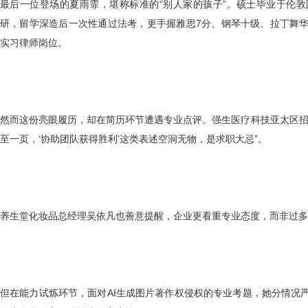
最后一位登场的夏雨霏，堪称标准的
“别人家的孩子”。硕士毕业于伦
研，留学深造后一次性通过法考，更手握雅思7分、钢琴十级、拉丁舞
实习律师岗位。
然而这份亮眼履历，却在简历环节遭遇专业点评。
强生医疗科技亚太区
至一页，‘协助团队获得胜利’这类表述空洞无物，是求职大忌”。
养生堂化妆品总经理吴依凡
也善意提醒，企业更看重专业态度，而非过多
但在能力试炼环节，面对
AI生成图片著作权侵权的专业考题，她分情况