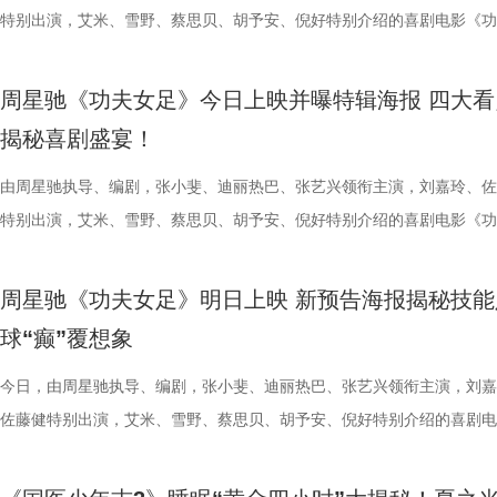
构建可持续发展的影视产业生态。 此外，一系列配套活动也同步展开，
限公司、常熟市人民政府主办，中影江南（苏州）电影产业有限公司、中
终保持着很清醒的认识。“今年各个对手都很强，没有弱队，我们每一场
雾海面”——血色海面上的巨轮正驶向未知真相，仿佛将“埃俄罗斯”号的
率先开启。夏之光意外获评“夯中之夯”，陈妍希、李雅娟、高卿尘也纷纷
拉明星天团：自带贵公子气质、一见到桉树叶就丢掉偶像包袱的园草小叶
特别出演，艾米、雪野、蔡思贝、胡予安、倪好特别介绍的喜剧电影《功
丰富了活动内涵。都市剧《余音》的开机仪式在现场举行，该剧将以盐城
意（北京）电影有限公司、中影（文创）北京电影有限公司、中共常熟市
都赢得很艰难。7月、8月的四场球，对手的积分都比较靠前，我们还是
围从银幕延伸至现实。8位coser化身电影中的核心角色，2位露脸版“杰丝
专属“健康测评”，现场笑料不断。 除了耳朵，身体还有哪些细节藏着健
眼里只有干饭、冲锋像小坦克的食神小九； 一天睡足二十小时、随处皆
足》爆笑热映中。
要取景地，通过影像语言展现盐城的城市魅力与人文风情。 当天下午，
传部、常熟高新技术产业开发区、常熟文旅发展集团有限公司承办。 8月
心态，一场场打、一场场做准备。”郑小田说道。 那么，究竟是宿迁队继
位蒙面版“杰丝”穿梭于人群之间，让现场观众仿佛置身于循环之中。 现
号？刘兰英师父带领国医少年团通过耳朵、指甲等细节了解身体状态，并
席睡眠官笑哥； 当年四处示爱、如今佛系养老的Happy； 曾经霸气护树
周星驰《功夫女足》今日上映并曝特辑海报 四大看
了“剧有料”分享活动，邀请陈宇、宋方金、郭现春、谭凯、韩浩月、贾轶
至18日，以拾光为名，赴光影之梦。湖光嘉年华，让我们与电影同行。
卫“项羽故里”的荣光，还是常州队迎来创纪录的四连胜？今晚19:30，锁
影迷准备了极为丰富的限定周边。精美工艺海报上，杰丝手持染血利斧站
传授养耳、护肾的实用小妙招。高卿尘现场上演“手搓吴彦祖”名场面，轻
动给后辈让道的Edison； 16 岁优雅美人Alice，专属树叶糊配奶粉的老
揭秘喜剧盛宴！
张楚、老藤等业内大咖，围绕“什么是好故事”“一个故事要穿越多少关隘
卫视、ai荔枝《江苏超会玩》，悬念即将揭晓，让我们一起为家乡球队加
邮轮甲板之上，脚下猩红海面如同镜像般倒映出另一个自己。看似平平无
趣的互动中，大家也对肾脏健康有了更多认识。 护肾课堂欢乐开讲，夏
日常； 还有黏着妈妈不肯独立的“妈宝”洋葱头。 图片3.jpg 图片4 (1).jpg
达观众”的主题展开深入探讨，围绕文学与影视的融合发展碰撞出思想的
彩！
游轮舷窗画面明信片，用手掌摁住再放开，竟在黑漆漆的舷窗中浮现另一
身“肾先生”代言人 什么习惯最伤肾？哪些护肾方式其实是误区？夏之光
戳中全网可爱画面至今历历在目：慢吞吞啃叶子时微醺的小脸、从树上笨
由周星驰执导、编剧，张小斐、迪丽热巴、张艺兴领衔主演，刘嘉玲、佐
花。 随着盐城师范学院青年影视创作人才实训基地、盐城幼专校外总部
掌，似乎有人试图呼救。电影中经典的“Go to Theater（剧院等你）”镜
持人，与“肾先生”展开一场爆笑访谈，通过轻松有趣的情景演绎带大家重
落的笨拙身形、搬新家后被雌性邻居包围荷尔蒙爆棚的小叶子，还有洋葱
特别出演，艾米、雪野、蔡思贝、胡予安、倪好特别介绍的喜剧电影《功
地的揭牌，盐城在影视人才培育方面也取得了新进展。此次活动有效整合
化为透卡和斧头透扇，观众可在任何地方透过透卡回到“埃俄罗斯号”的洗
识肾脏健康。 随后，刘兰英师父现场教授补肾穴位、健肾小动作和日常
一次离开妈妈，独自和哥哥姐姐相处时慌张又懵懂的模样。无数观众被这
足》发布“众神经归位”喜剧特辑和“今日开赛”版海报，并于今日正式上映
学、影视、文旅等多方资源，将有力推动优质项目落地盐城，助力盐城打
里，仿佛也在呼吁观众都进入影院完整感受这部影片的精妙。表面上显示
法。陈妍希挑战养生饮品，喝出“痛苦面具”；夏之光示范补肾手法时“下手
加修饰的可爱治愈，在快节奏生活里，从考拉慢节奏日常中寻得片刻喘息
影官宣至今，收获了大量网友的关注。影片讲述了“至尊无敌杯”开赛在即
周星驰《功夫女足》明日上映 新预告海报揭秘技能
有全国影响力的影视文化高地和文旅融合新标杆。
神秘人的徽章，撕开后竟显露女主角杰丝的面容，观众们也收获了惊喜体
不留情，高卿尘体验后直呼“一下子就通了”，护肾课堂笑点不断。还有哪
幕里满是“看完瞬间抚平内耗”“考拉过上了我想过的生活”的走心留言。 图
众顶尖球队即将展开一场前所未有的巅峰对决！而此时的功夫女足队员们
球“癫”覆想象
似乎和刚进入第一轮循环的杰丝一起揭露了神秘人的身份。此外，现场还
单实用的养肾方法，等待国医少年团现场解锁？ 求真挑战欢乐升级，护
5.jpg 图片6 (1).jpg 藏在桉树叶下的深情，读懂万物共通的温柔 如果说
直接拿了地狱难度剧本？！对手各个身怀绝技，外界也在层层施压，赛场
集章活动，影迷们踊跃参与，将这份独特的“登船凭证”珍藏带回家。 大
边玩边学 护肾求真挑战正式开启，刘兰英师父围绕护肾食材、养肾动作
节目出圈密码，贯穿全季的亲情羁绊、双向守护，则是戳中千万女性家庭
一环套一环……她们能否靠功夫在绿茵场上逆风翻盘？影片今日公映，并
今日，由周星驰执导、编剧，张小斐、迪丽热巴、张艺兴领衔主演，刘嘉
浸观影 首批观众口碑出炉 19时17分，随着影厅灯光渐暗，这场等待了1
搭配等内容，为大家分享实用健康知识。挑战过程中，夏之光化身高卿尘
的情感内核。观众们被片中细腻情感深度共情，尤其是洋葱头断奶独立的
启为期五天的全国路演，主创团队将悉数现身映后见面会，与首批观众进
佐藤健特别出演，艾米、雪野、蔡思贝、胡予安、倪好特别介绍的喜剧电
“登船”仪式正式开启。200余名观众在大银幕上沉浸式体验了这场无处可
“场外热线”，隔空支招默契十足，现场火花不断。最后，陈妍希、高卿尘
段，成为全片情绪高光。考拉妈妈Hana整日背着幼崽，即便负重疲惫，
度交流，倾听最新鲜、最真实的观影反馈。 周星驰片场高
《功夫女足》发布“来吧！出招！”版预告及“坐等开场”版海报，并将于明
轮回噩梦。漆黑封闭的影厅完美贴合了游轮孤立无援的压抑氛围，环绕音
验了针灸调理，在轻松欢乐的氛围中收获更多养生知识。 从破解中风谜
分开后仍隔着围栏不停呼唤、四处寻觅的模样，完美复刻人间父母“想放
戏，脑洞大开点燃爆笑赛事 在今日发布的“众神经归位”喜
式上映。随着“至尊无敌杯”赛事进入倒计时，来自世界各地的顶尖球队高