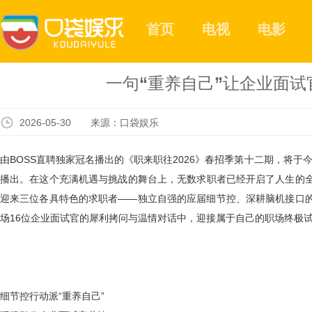
首页
电视
电影
一句“重养自己”让企业面试
2026-05-30 来源：口袋娱乐
由
BOSS直聘独家冠名播出的《
职来职往
2026》春招季第十二期，将于今
播出。在这个充满机遇与挑战的舞台上，无数求职者已经开启了人生的
迎来三位各具特色的求职者——独立自强的应届细节控、深耕脑机接口
场16位企业面试官的犀利拷问与温情对话中，迎接属于自己的职场终极
细节控行动派
“重养自己”