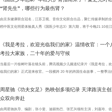
由衷感慨道“年轻人为什么不怕错，是因为你们可以再来一遍”，在张泉灵
文学与影视跨界探索的深度回望，更是一个崭新的起点。未来，榜单将持
及“拾光伙伴”的同时，回望中国电影的发展脉络与人物足迹，共启中国电
动和顽强拼抢创造进攻机会。“这份来之不易的胜利，离不开每一名队友
登内地大银幕 百万人认证必看神作 自2009年问世以来，《恐怖游轮》
“肾先生”，哪些行为最伤肾？
拨之下，少年们会迎来哪些成长与蜕变？静待节目揭晓！ 作为节目
耕优质文本，期待更多好故事从这里走向荧幕，持续为影视产业的高质量
一个黄金时代的篇章。 每一次思想的碰撞，都将抵达梦的更深处 作为湖
力付出。”高驰表示。 目前，在积分榜上，宿迁队与常州队、苏州队同积1
精妙绝伦的叙事结构、层层递进的悬疑反转以及令人细思极恐的结局，成
友，黄圣依再度回归，以细腻敏锐的共情力与成熟通透的育儿理念，成为
注入不竭动力。 产业共振：1992造梦局开街，构筑影视文旅新地标 本
年华的精神角落，「理解」单元将为观众呈现对谈系列活动。「沙龙」将
分，凭借净胜球优势暂列第三位，与排名第二的无锡队也只有2分的差距
数观众心中的烧脑神作。豆瓣评分长年保持在8.5，累计超过百万人打分
由京东健康联合冠名，江苏卫视、音你文化联合出品，聚仁传媒承制的全
们的暖心后盾。赛场之上，她总能精准捕捉选手们的临场心态变化和细微
的另一大亮点是1992造梦局的正式开街。作为盐城“短剧之城”建设的核
形交流、开放互动与轻社交形式，为不同电影爱好者提供一个全方位交流
本轮无锡队轮空的情况下，宿迁队若能全取三分，将让自己的排名更进一
列豆瓣电影TOP250第191位。从论坛时代到短视频时代，从影迷圈层到
档中医文化明星体验真人秀《国医少年志3》第六期，将于今晚21:10在
绪，在开场前她特别提到华璟甜，去年赛场落泪，今年依旧勇敢站上舞台
体，1992造梦局依托丰富多元的拍摄场景，已构建起“创作—拍摄—制作
的平台。「大师班」则将邀请顶级电影创作者亲临现场，以大师公开课形
对此，宿迁队主教练张玉宁却显得十分谦逊，在采访中直言“宿迁是弱队”
观众，这部作品始终保持着惊人的讨论热度——关于结局的解读、循环逻
视、ai荔枝播出。本期，国医少年团不仅将破解“中风谜案”，还将解锁望
份勇气特别可嘉。“我这个‘班主任’今年又来了，还要再给他们加油”，一
化”的全产业链影视生态。街区不仅拥有多种主题的实景拍摄基地，还配
打造专业电影课堂。「工作坊」将以沉浸式实践工作坊的形式，拓宽创作
对任何一个对手都要立足于拼。本赛季开始前，张玉宁曾喊出“进入前八”
推演以及隐藏细节的分析至今仍层出不穷。 影片讲述了单亲母亲杰丝（
健康、护肾课堂、健康求真等精彩内容。哪些健康误区值得警惕？又有哪
《我是考拉，欢迎光临我们的家》温情收官：一个
出了她对少年们始终如一的守护与期待。 从单人抢位的实力突围，
后期制作中心、服装道具库、艺人库等专业服务，致力于实现“一城千面
界，打造专属艺术工坊。这不仅是一场观影盛会，更是一次思想与创造的
号，当时外界普遍认为宿迁队完成该目标存在不小难度。但随着它接连战
·乔治饰）与一群朋友乘游艇出海游玩，途中遭遇风暴，众人被迫弃船，
单实用的养生妙招值得收藏？答案即将揭晓！ 病发现场抽丝剥茧，国医
考拉大家族，二十年的爱与守候
轮答的默契博弈，再到项目实战的综合试炼，三重赛制层层递进、环环相
站拍遍”的影视拍摄服务目标。 1992造梦局的开街，标志着盐城在影视
撞。 「参与」单元则将通过「光影极客限时创作赛」，面向全国遴选优质
京队、苏州队、无锡队等传统强队，这支昔日并不被看好的球队一路高歌
一艘名为“埃俄罗斯”号的神秘游轮。这艘游轮早在1930年便已失踪，船
破解“中风谜案” “病发现场探案”再度开启，国医少年团化身“健康侦探”，
究竟哪一队能冲破关卡、率先晋级？今日19:30锁定江苏卫视、ai荔枝、
业布局上迈出了坚实一步。潜力榜活动与街区载体的深度融合，将有效推
视频创作者，开展限时20小时的创作竞赛主题沙龙与作品展映，让更多
进，正不断上演“霸王归来”的“好戏”。此番坐拥主场之利，宿迁队能乘胜
一人。随处可见的血迹、神秘的指示、接踵而至的凶杀事件，将杰丝拖入
活环境、身体表现等线索中抽丝剥茧，还原病发真相。看似平常的生活习
当最后一片桉树叶落在镜头前，腾讯视频少儿频道纪录片《我是考拉，欢
视频《一站到底·少年季》第二季首期节目，见证十位少年突破自我，全
质文学IP在盐城落地转化，实现“内容”与“场景”的无缝对接。通过导入优
“造梦”的乐趣。 梦的乐园不止光影，编织更多现实的乐趣 在电影之外，
击、连奏凯歌吗？ 常州摇身一变成“常威”，全力冲击四连胜 和宿迁队一
无法逃脱的恐怖轮回——她必须反复经历同一段噩梦，而每一次循环都隐
后，却暗藏健康危机，四人一路推理、层层分析，最终能否锁定真正病因
临我们的家》正式迎来收官。一段横跨 20 年的跨国生命故事，一整季治
逐，看强者如何高光登场、强势突围！
业资源，不仅为街区注入了持续的内容活力，也进一步完善了区域的影视
年华还以“电影+”为核心设立「生活」单元，多种玩法营造兼具电影氛围
赛季常州队也给球迷们带来了足够多的惊喜。他们不仅在揭幕战中3:0完
更深的真相。 如今，这部曾陪伴无数影迷深夜研究剧情的经典之作终于
案结束后，李峰师父结合案例揭秘中风预警信号，陈妍希听得频频“对号
暖的朝夕陪伴，缓缓落下温柔帷幕。节目上线以来，无数家庭被镜头里软
配套体系。 多方联动：共筑影视生态，赋能盐城文旅新篇 本次活动不仅
活烟火气的沉浸式体验。「特色市集」结合电影元素，打造一场融合艺术
届亚军南通队，而且最近三场比赛接连战胜镇江队、盐城队、连云港队，
陆内地影院。相比电脑与手机屏幕，大银幕所带来的沉浸体验将进一步放
座”，一句“我有时候也会”瞬间把夏之光吓得连喊“快去医院”。随后，师父
爱的考拉、动人的保育故事与专业详实的自然科普深深打动，留下许多触
周星驰《功夫女足》热映创多项纪录 天津路演主创
秀文学作品的展示平台，更是多方资源联动、共谋发展的合作盛会。活动
与生活美学的文化奇遇。「演出快闪」将带来充满夏日活力的舞蹈表演，
三连胜的同时，稳居积分榜第四位，从“常宝”摇身一变成为“常威”。 不过
片的悬疑氛围与情绪张力——每一次重复出现的场景、每一个细微的伏笔
传授预防口诀和推经点穴降压操，夏之光秒变“带练老师”，一本正经带着
心的观看回忆。 图片1 (1).jpg 图片2 (1).jpg 一整季萌趣治愈，解锁考拉
众双向奔赴
场，江苏世纪新城集团、中子星影业、百花文艺出版社共同签署了战略合
律互动中点燃欢乐氛围。「全城多巴胺激活计划」则将贯穿全城开展打卡
下来常州队将迎来“魔鬼”赛程，除了宿迁队之外，将陆续迎战泰州队、徐
一次命运轮回的开启，都将在影院里获得前所未有的震撼呈现。 沉浸式
边学边练，陈妍希却忍不住笑称：“动作越标准越好笑！” 观耳辨健康，
松弛日常 整部纪录片没有戏剧化冲突，只用纯粹纪实镜头捕捉考拉家族
议，此举标志着三方将在剧本开发、IP孵化、人才培养等领域深化协同，
动，让光影之美成为点亮常熟的景色。 湖光嘉年华由中国电影产业集团
队、无锡队和苏州队，稍有不慎排名或将出现大变化。对此，主教练郑小
验 限定周边引爆收藏热情 首映礼当晚，英皇电影城大堂被精心还原为一
年团开启“肾气大测评” 新师父刘兰英登场，一场趣味十足的“观耳识健康”
生活，把独一份的“软萌治愈”送到观众眼前。我们认识了一整个性格鲜活
由周星驰执导、编剧，张小斐、迪丽热巴、张艺兴领衔主演，刘嘉玲、佐