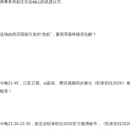
师事务所副主任岳屾山
的高度认可。
这场由简历瑕疵引发的
“危机”，夏雨霏最终能否化解？
今晚
21:45，江苏卫视、ai荔枝、腾讯视频同步播出《职来职往202
蜕变！
今晚
21:30-22:30，锁定@职来职往2026官方微博账号，《职来职往