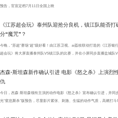
板。” 还有影迷指出，在观众已经看了大量类似叙事结构的作品后，《恐
环境 繁育科普更是干货满满，考拉仅 33-35 天短暂孕期，新生儿仅有花
一次对经典喜剧基因的深情回望，让人在银幕前得以重温那份久违的“星”
现得淋漓尽致。这群惹不起的市井奇人，上场将会掀起怎样的热血风浪呢
办，美食奖励不断加码。面对这些困扰打工人的睡眠问题，师父又会带来
次《恐怖游轮》首次登陆中国内地大银幕，对于无数曾经在电脑屏幕前反
预告，官宣定档7月11日全国上映
轮》的口碑仍旧坚挺，逻辑也仍经得起推敲，甚至可以开辟出新的解读方
大小，需在育儿袋发育半年；幼崽必须食用母考拉特殊分泌物才能消化带
剧感动。 在情怀的依托下，影片标志性的戏剧张力同样引
这份悬念，唯有走进影院方能揭晓。 周星驰脑洞全开，功夫女足奇招尽现
助眠小妙招？ 2、痛经不要硬扛！国医少年团解锁女性经期健康课 走进“
究剧情细节、绘制时间线、分析循环逻辑的观众而言，不仅是一次重温经
早已成为经得住时间考验的作品。“十多年之后依然新奇的无限嵌套循环
树叶；野外考拉单胎进化逻辑、野外栖息地危机、迁地保护野外复壮长远
胜。第二大看点则聚焦于原汁原味的无厘头喜剧风格。从目前释出的物料
星驰导演的电影素以天马行空、充满脑洞著称，他总能在看似荒诞的设定
走廊”，“钝刀割肉”“疼到眼前一黑”等真实描述，让夏之光、高卿尘震惊不
机会，还是一场迟到了17年的大银幕之约。 从论坛时代到短视频时代，
《江苏超会玩》泰州队迎抢分良机，镇江队能否打
构，经典真的永远不过时。” 上映前夕，影片超前点映已在全国率先开启
等专业知识，都通过日常饲养场景自然输出。孩子看得津津有味，家长也
看，电影依然保留着那种荒诞中透着温情的幽默底色。密集的喜剧笑料与
建出自洽而动人的世界观，将日常细节转化为极具戏剧张力的笑料，同时
李雅娟分享自己的痛经经历，陈妍希也提醒大家多理解女性经期状态。痛
迷圈层到大众观众，这部作品始终保持着惊人的讨论热度。关于结局的解
分“魔咒”？
批观众纷纷在社交平台分享观后感：“大银幕太震撼了”“细节多到头皮发麻”
完整野生动物保育知识，真正实现看纪录片的同时完成自然启蒙。 图片11.
路的台词设计层出不穷，力求让观众在捧腹大笑之余，也能感受到周氏喜
对人物成长与团队精神的深刻观照。想必《功夫女足》也延续了这一创作
的“忍忍就好”吗？ 杭州市中医院中医妇科主任医师马景师父通过黑巧克
循环逻辑的推演以及隐藏细节的分析至今仍层出不穷。如今，这部曾陪伴
完立刻想二刷”。这些评价也印证了一个事实——《恐怖游轮》不仅属于
图片12 (1).jpg 一场双向奔赴的陪伴，节目完结但故事未完待续 上线至
生活细节的独特解构。 与幽默风格相辅相成的，是表现形
因，他将功夫足球的舞台拓展至全球性赛事，风格迥异的多国队伍轮番登
红汤、暖宝宝等日常话题，带领国医少年团破解痛经护理误区。高卿尘凭
影迷深夜研究剧情的经典之作终于首次登陆内地影院。相比电脑与手机屏
今晚，“苏超”赛场“超”级好看！由江苏卫视、ai荔枝联动打造的《江苏银
十七年，它同样属于今天。豆瓣8.5分、超百万人评分的成绩，让它成为
数粉丝自发蹲守更新、记录每只考拉生日，把考拉当成生活里温柔精神寄
的大胆突破。第三大看点则是功夫与现代女足跨界碰撞的脑洞设定。影片
各种稀奇古怪的招数与功夫绝技混搭碰撞。如此多样的元素，在周星驰手
活经验答对师父问题，被夸“适合学妇科”，意外找到新赛道。除了常见的
大银幕所带来的沉浸体验将进一步放大影片的悬疑氛围与情绪张力。每一
超会玩》将大屏直播泰州队VS镇江队的比赛，并在小屏同步直播盐城队V
留名的经典，而首次登陆内地大银幕，则让它拥有了全新的生命。 《恐
有人每周奔赴园区只为远远看一眼心爱考拉，有人为每只小家伙剪辑专属
统的功夫招式与绿茵竞技巧妙交织，在动作设计与视听语言上倾注了大量
但不显凌乱，反而因独特的喜剧逻辑而妙趣横生，让人期待他如何延续一
误区，师父还会现场教学哪些缓解痛经的按揉方法？ 3、从“盐”值刺客到升
复出现的场景、每一个细微的伏笔、每一次命运轮回的开启，都将在影院
州队、无锡队VS宿迁队、徐州队VS南京队的三场焦点对决。主持人李响
轮》正在全国院线热映。风暴已至，轮回开启。那艘名为“埃俄罗斯”号的
频，屏幕内外，一场人与考拉、平台与家庭的温柔双向陪伴悄然成型。 
思。传球、防守与射门在此处演化为一场场精心编排的功夫交锋。这种打
疯狂创意，将足球竞技、各路奇招与喜剧包袱熔于一炉，创造出别具一格
公堂，三高风险藏不住了 三高离年轻人很远吗？本期节目中，国医少年
得前所未有的震撼呈现。 百万人认证必看神作 大银幕揭开轮回真相 《恐
老搭档夏宇翔一起，为大家带来本轮赛事的精彩解读。目前，在积分榜上
杰森·斯坦森新作确认引进 电影《怒之杀》上演烈
游轮上的秘密，正等待更多观众走进影院揭晓。
的故事走到了尾声，但属于考拉的生活永远没有休止符。长隆的桉树林依
有认知的奇幻设定，不仅展现了女足队员的柔韧与武艺的刚猛，也为全片
幕奇观。 在电影《功夫女足》中，周星驰的脑洞或许更体现在角色塑造
了一堂“三高健康课”。预防高血压环节，李峰师父通过“身体信号盲盒”带
轮》豆瓣评分长年保持在8.5，超百万观众评价打分，位列豆瓣电影 TOP2
州队2胜3负位列第十，镇江队则六战皆墨排名倒数第一。对两支球队而
仇
日鲜活，八代考拉大家族在这片专属家园里自在吃喝、安然休憩，而横跨
了兼具燃感与爽感的视觉张力。 而在精彩的动作呈现与幽
编排上。影片中，女足队员们性格迥异，彼此间的摩擦反而成为戏剧张力
认识高血压风险，陈妍希“屡屡中招”，高卿尘感叹“姐姐，这节目来的真值
第 191 位。相比单纯依靠反转取胜的悬疑片，《恐怖游轮》将时间循环
场比赛既是荣誉之战，更事关常规赛后半段的走势，双方势必将拼尽全力
国、助力野生考拉种群复壮的保育计划也在稳步推进。 图片15 (1).jpg 
素的包裹之下，影片最能触动观众的，莫过于周星驰导演一贯的人文精神
源。夸张技能混搭竞技场面，碰撞出独特的喜剧火花。可以预见，影片将
笑点拉满。含盐量竞猜中，面包、话梅、泡面等常见食物轮番登场，谁才
惊悚、命运寓言与人性剖析巧妙融合，创造出一个逻辑严密却又充满哲学
州队主场不容有失，“冠军泰”盼逆风起势 对泰州队来说，这是一场不容
今日，杰森·斯坦森领衔主演的动作电影《怒之杀》宣布确认引进，并同
14.jpg 我们暂时和这段温柔的线上陪伴挥手作别，可这段旅程带给我们
四大看点在于接地气的小人物成长与蜕变。 剧中的女足队员们并非完美
集笑料中展现一支队伍从摩擦到凝聚的转变，让观众在让观众在欢笑中看
藏最深的“盐”值刺客？随后，高卿尘迎来“摸脉初体验”，认真学习“寸关尺
的故事世界。许多观众在首次观影后往往会立刻开启第二遍、第三遍观看
比赛！ 此前四场比赛，泰州队接连负于徐州队、无锡队、苏州队等传统
光“窒息厮杀”版预告，尽显影片紧张、刺激、生猛的动作气质，高燃打斗
不会消散，看过考拉母子间的不舍牵挂，读懂保育员二十年默默坚守，了
她们在面对强敌和外界施压时，同样会历经迷茫、退缩与自我怀疑。正是
长和坚持。这份奇思，正是《功夫女足》献给观众的独特惊喜。 电影《
次上手诊脉，现场又紧张又好笑。 高血糖环节则化身趣味公堂，大米粥
为寻找那些隐藏在细节中的线索与答案。 在今日发布的定档预告中可以
仅在扬州身上全取三分，表现可以用差强人意来形容。究其原因，在于泰
与肃杀氛围扑面而来。《怒之杀》作为杰森·斯坦森近五年来最刺激的限
危物种保护的重量后，心底生出对所有弱小生命的温柔与敬畏，会长久留
真实的脆弱与挣扎，让她们在团队默契与不屈斗志下的逆风翻盘更具说服
足》由周星驰执导并编剧，张小斐、迪丽热巴、张艺兴领衔主演，刘嘉玲
瓜、小夜灯接连登场“喊冤”，国医少年团边断案边解锁控糖知识。随后的
影片讲述了单亲母亲杰丝（梅利莎·乔治饰）与一群朋友乘游艇出海游玩
核心阵容的流失。新赛季，泰州队阵中缺少了巴特、樊超等诸多核心球员
银幕复仇爽片，在延续其拳拳到肉的硬核动作风格之外，更以直白凌厉、