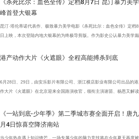
《杀死比尔：血色全传》定档8月7日 昆汀暴力美
我们静静期待下一次相逢，再走进这个满是温暖与生机的考拉之家，八代
也更容易让身处现实中的普通观众产生深度共鸣。 电影《
藤健特别出演，艾米、雪野、蔡思贝、胡予安、倪好特别介绍，赵丽娜、
脂环节，李雅娟自述是高血脂患者，国医少年团开启现场问诊。夏之光一
中遭遇风暴，众人被迫弃船，登上一艘路过的巨大游轮。这艘名为“埃俄罗
心轮换出现断层。如此一来，球队战斗力明显下滑，曾经固若金汤的防守
爆头的感官冲击，点燃动作片影迷期待。 影片由让-弗朗索瓦·雷切执导
峰首登大银幕
大家族的故事仍在继续，我们的故事也是。
女足》由周星驰执导并编剧，张小斐、迪丽热巴、张艺兴领衔主演，刘嘉
靖、张继聪、欧阳万成友情出演，陈旻、李卓媚、秦鹏飞、张天一、孙子
入“问诊”状态，从饮食到作息层层追问，被夸“好专业”。师父现场解锁“三
的游轮早在1930年便已失踪，船上空无一人。随处可见的血迹，神秘的
频出现漏洞。目前，泰州队失球数达9个，仅略少于镇江队的13个，后场
·斯坦森领衔主演，将以生猛复仇贴脸暴击的烈度与全新海上密闭空间厮
佐藤健特别出演，艾米、雪野、蔡思贝、胡予安、倪好特别介绍，赵丽娜
洪蕾、施予斐、景如洋、李奕臻、赖赖、葛依萱、王奕彤、马睎悦、邹霞
护法”，哪种抗阻运动有助于预防高血压？日常护糖又有哪些小妙招？ 从
接踵而至的凶杀事件，将杰丝拖入一个无法逃脱的恐怖轮回——她必须反
的压力可想而知。 不过，好消息是，在上一场与南通队的比赛中，泰州
命的设定，为观众带来一场新鲜刺激的银幕体验。 电影《怒之杀》引进图.
昆汀·塔伦蒂诺代表作、极致暴力美学电影《杀死比尔：血色全传》定档8
阳靖、张继聪、欧阳万成友情出演，陈旻、李卓媚、秦鹏飞、张天一、孙
桐侥、张娣主演，张琪、房岩、邓月平、CHANYA、许君聪、门腔、冯
人的深夜困扰，到女性经期健康课，再到“三高刺客”的层层现身，国医少
历同一段噩梦，而每一次循环都隐藏着更深的真相…… 而在同步释出的
明显回升，以1:0赢下了这场“宿命对决”，继上届决赛后再度战胜对手。
杰森·斯坦森硬核暴击贴脸输出 密闭空间厮杀肾上腺素飙升 在今日发布的
日上映，本次登陆内地大银幕的为终极导剪版。作为影史公认暴力美学巅
七、洪蕾、施予斐、景如洋、李奕臻、赖赖、葛依萱、王奕彤、马睎悦、
唐香玉、李明远、苗溢伦、鄂靖文、AVANTGARDEY、张美娥、那迪、
将会收获哪些生活里的健康智慧？锁定本期节目，今晚21:10江苏卫视、a
报中，杰丝手持染血利斧站立于邮轮甲板之上，脚下猩红海面如同镜像般
南通队上下兴奋异常。打进制胜一球的吴硕涛表示：“我们前几场的战绩
厮杀”版预告中，杰森·斯坦森孤身置身危机四伏的楼梯间，面对接连不断
作，影片承载着几代影迷的情怀与执念，此次《杀死比尔：血色全传》重
霞、崔桐侥、张娣主演，张琪、房岩、邓月平、CHANYA、许君聪、门
别出演，由深圳电影制片厂有限公司、星辉海外有限公司、上海猫眼影业
枝播出。更多身体发出的“小信号”，等你一起揭晓！
出另一个自己。上下颠倒的人物构图与血色海面形成强烈的视觉冲击，不
好，急需要一场翻身仗，大家都咬着牙、拼着一股劲，就是一定要拿下这
堵与追杀，以凌厉身手展开绝地反击，在狭小空间开启一对多高能打斗。
档，大银幕原汁原味展现昆汀·塔伦蒂诺导演对影片的原初创想，更收录
港产动作大片《火遮眼》全程高能搏杀到底
勉恒、唐香玉、李明远、苗溢伦、鄂靖文、AVANTGARDEY、张美娥、
公司、中国电影产业集团股份有限公司、QUAK LIMITED、深圳乐丰投
现出影片浓烈的悬疑惊悚氛围，也暗示着故事中不断重复、永无止境的循
球！” “泰州发布”则用“一场久违的胜利”来形容这场关键战，并点赞道：“
追逐、持刃肉搏、贴脸爆头等动作名场面轮番上演，高强度高观赏性打斗
独家动画片段、上下篇章合映，一站式呈现酣畅淋漓的复仇狂宴。 微信
冯禧特别出演，由深圳电影制片厂有限公司、星辉海外有限公司、上海猫
有限公司、未来资本投资管理有限公司、小艾科技有限公司、STEAM RO
命。海报上方“越挣扎 越循环”的标语更进一步点明影片核心主题，当命
分拼出了血性，拼出了骄傲，更拼出了球迷心中的希望。”那么，面对联
搭配快节奏的镜头调度，让影片的紧张氛围持续升级。 作为全球最具代
_20260702101109.jpg 影史暴力美学巅峰终极导剪版 首登内地大银幕 
业有限公司、中国电影产业集团股份有限公司、QUAK LIMITED、深圳
HK LIMITED、大喜市影视文化（山西）有限公司、华艺视界（深圳）影
重复，每一次试图逃离的努力，都可能成为下一次循环的起点。 电影《
名垫底的镇江队，泰州队能否继续上演“冠军泰”归来的好戏？ “穷”则思变
动作明星之一，杰森·斯坦森凭借极具观赏性与力量感的动作表演塑造了
汀最具代表性的传奇作品，《杀死比尔》系列自问世以来，便凭借极致的
6月28日、29日，由安乐影片有限公司、浙江横店影业有限公司出品的港
资管理有限公司、未来资本投资管理有限公司、小艾科技有限公司、STE
限公司、万维仁和（北京）科技有限责任公司、深圳大自在创意文化有限
轮》将于7月17日全国上映。这个夏天，一同登上“埃俄罗斯”号，开启命
江队官宣调整教练团队 镇江队什么时候能收获第一场胜利，已然成为新
经典银幕硬汉形象，其干净利落的动作风格早已成为无数观众心中的“动
美学、引领潮流的符号化风格、极具张力的复仇叙事封神影坛，成为跨越
作大片《火遮眼》在北京迎来全国路演收官，领衔主演谢苗、杨恩又解读
ROOD HK LIMITED、大喜市影视文化（山西）有限公司、华艺视界（
司、深圳市八合里投资有限公司、北京高兴文化传媒有限公司、深圳市禧
回！
“苏超”最大的悬念！ 目前，常规赛已经过半，镇江队却只收获了0胜6负
花板”。这部限制级猛片不仅延续了观众熟悉的硬核动作场面，更将封闭
余年的不朽经典，是无数影迷心中的必刷神作。昆汀将中国武侠片、剑戟
细节，并感谢观众对影片的支持和喜爱。《火遮眼》真打真干真解恨，暴
影业有限公司、万维仁和（北京）科技有限责任公司、深圳大自在创意文
宝有限公司、比高集团控股有限公司、广东猿能量体育发展有限公司出品
绩，排名积分榜倒数第一的同时，还创造了跨赛季十七连败的尴尬纪录。
作为主要场景，在逼仄高压的船舱环境中，杰森·斯坦森孤身对战多名敌
西部片等美学完美融合，搭配极致的色彩构图、酣畅淋漓的动作设计、精
作和浓烈情绪的双重输出，直接又生猛，打出全球好口碑，烂番茄网站新
《一站到底·少年季》第二季城市赛全面开启！唐九
限公司、深圳市八合里投资有限公司、北京高兴文化传媒有限公司、深圳
辉海外电影有限公司、北京我行文化发展有限公司、天津猫眼微影文化传
谓“穷则思变，变则思通”，7月1日，镇江队宣布调整教练团队，由副领队
围攻，将以贴脸搏杀、招招见血的狠戾打斗为观众带来直白生猛的感官冲
配乐卡点、鲜明的角色塑造、极具风格化的镜头调度，打造出独一无二的
98%、豆瓣评分7.9、淘票票评分9.4、猫眼评分9.4，正在好评热映中。 
月4日惊喜空降济南站
月珠宝有限公司、比高集团控股有限公司、广东猿能量体育发展有限公司
限公司、北京锦橙文化传媒有限公司、晋思拓展有限公司、北京微梦创科
兼任教练员，统筹球队训练、管理工作；特聘德拉甘・斯坦季奇为技术总
也让杰森·斯坦森标志性的暴力美学得到更充分的释放。 硬汉蒙冤解恨复
风格和质感，影响了后世无数影视创作。 值得一提的是，这部影片与中
影《火遮眼》北京路演现场图-大合影.jpg 谢苗回顾终极混战打了18晚 众
品，星辉海外电影有限公司、北京我行文化发展有限公司、天津猫眼微影
技术有限公司联合出品。影片将于明日全国上映，“至尊无敌杯”即将盛大
韩崑（kun）担任守门员教练；戴杨负责技术分析。德拉甘·斯坦季奇精
力全开 海外口碑未映先热 点燃期待 电影《怒之杀》讲述了富豪蒂布遭遇
着深厚的缘分。当年影片大量内景戏份均在北京电影制片厂摄影棚搭建摄
卷出动作戏新高度 电影《火遮眼》集结全球五位实战动作高手，上演不
当少年热血遇上知识锋芒，一场专属少年的脑力竞技将在今年夏天再度被