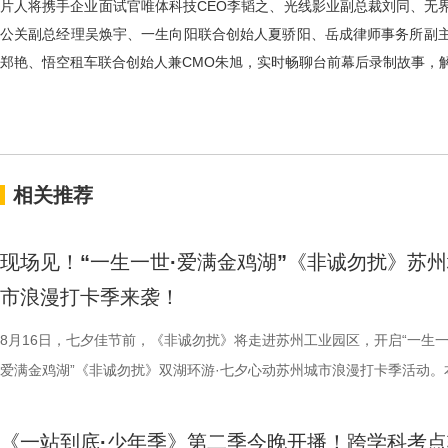
片人将携手企业面试官唯体科技CEO李韬之、光线影业副总裁刘同、无
公关副总经理吴焕宇、一生向阳联合创始人夏骄阳、岳成律师事务所副
郑艳、悟空租车联合创始人兼CMO朱旭，实时畅聊台前幕后录制故事，
相关推荐
现场见！“一生一世·爱满金鸡湖”《非诚勿扰》苏
市浪漫打卡季来袭！
8月16日，七夕佳节前，《非诚勿扰》将走进苏州工业园区，开启“一生一
爱满金鸡湖”《非诚勿扰》双湖环游·七夕心动苏州城市浪漫打卡季活动。
活动紧密围绕园区“一生一世·爱满金鸡湖” 甜蜜消费季核心IP展开，由江
《非诚勿扰》节目组联合苏州工业园区共同打造。活动全程将在《非诚勿
《一站到底·少年季》第二季今晚开播！跨学科考点