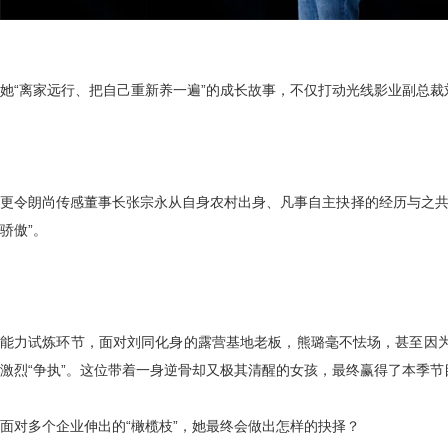
她
“离家远行、把自己重新养一遍”的成长故事，不仅打动光线影业
副总裁
更令朗尚传感
董事长张宗永
从自身农村出身、凡事自主抉择的经历与之
骄傲”。
能力试炼环节，面对刘同化身的露营基地老板，熊璐毫不怯场，甚至因
激烈
“争执”。这位带着一身逆骨却又极其清醒的女孩，最终赢得了本季
面对多个企业伸出的
“橄榄枝”，她最终会做出怎样的抉择？