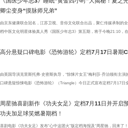
《国医少年志3》睡眠“黄金四小时”大揭秘！夏之
海风、空荡走廊的脚步声、细碎琴音尽数放大。海面风暴来袭时的压迫感
观耳识健康，再到“肾先生”国医讲堂和护肾求真挑战，国医少年团还将解
舍不得”的矛盾心绪。还有20年前远渡重洋的老祖宗淘淘，克服物种繁育
辑中，周星驰导演那原汁原味的无厘头幽默再度席卷片场。演员们在拍摄
结，一场融合功夫奇招与绿茵较量的爆笑视听盛宴即将拉开帷幕。影片讲
卿尘变身“摸脉师兄弟”
轮内部空旷幽深的窒息氛围，在大银幕与环绕声的加持下被极致放大。 “
些容易被忽视的身体提醒？锁定今晚21:10江苏卫视、ai荔枝播出的《国
限，诞下全球唯一海外存活考拉双胞胎，保育员青姐二十余年与它“相爱
情投入，在一次次的尝试中挖掘自身更多可能。周星驰导演也亲自下场示
“至尊无敌杯”开赛在即，一众顶尖球队即将展开一场前所未有的巅峰对决
影院观看《恐怖游轮》的体验，确实要比以前在电脑上看强多了，无论视
年志3》，更多关于护肾与健康生活的答案，等你一起揭晓！
杀”，从初见胆怯到晚年细心照料，一整本泛黄饲养日记写满人与动物的
用标志性的无厘头表演为演员打开思路，从节奏把控到表情拿捏，逐一拆
此时的女足队员们开局直接拿了地狱难度剧本？！对手各个身怀绝技，外
由京东健康联合冠名，江苏卫视、音你文化联合出品，聚仁传媒承制的全
果还是相应的沉浸感，都令我感慨‘这票补得值’。”有影迷在映后感叹道。
羁绊。 图片7.jpg 图片8 (1).jpg 除了园内朝夕相伴，纪录片还跨越山海
反复调整，帮助全组迅速进入“星”式喜剧状态，将其独特的喜剧风格融入
在层层施压，赛场诡计一环套一环……她们能否靠功夫在绿茵场上逆风翻
档中医文化明星体验真人秀《国医少年志3》第五期，将于今晚21:10，
观众表示：“全程没有突兀的jump scare，却让每一寸寂静都透着未知的
洲溯源。20 年前护送考拉来华的保育专家、澳洲本土考拉保育员再度重
个镜头。三位主演亦坦言，星爷的无厘头喜剧风格极具感染力，这场大师
我们拭目以待！ “坐等开场”版海报.jpg 技能足球各显神通，绿茵对决爆
卫视、ai荔枝播出。本期，国医少年团将从睡眠难题、痛经科普到三高调
意。全场影迷屏息观影、情绪同频，这种集体沉浸式的紧绷感，让影片的
两地守护者回望当年并肩种树、改造家园的岁月。澳洲野外栖息地退化、
导与演员突破自我的碰撞，令人对影片期待值拉满。 同步
电影《功夫女足》脑洞大开，将功夫与足球融合成一个颠覆想象、高能爆
解锁一堂贴近打工人、女性群体和年轻人日常生活的健康课。睡不着、痛
高分悬疑口碑电影《恐怖游轮》定档7月17日暑期
氛围格外真实。” 影片结束后，不少观众仍在影厅内驻足讨论。“第一次
考拉濒危的现实镜头，搭配长隆迁地保护的二十年实践，让这份情感跳出
的“今日开赛”版海报中，功夫女队全员集结，飒爽英姿气场全开，个个拿
全新世界。在这里，比赛不再是常规的体力与战术较量，而是各个队伍绝
忍、吃得咸、糖分高，这些看似普通的小问题，背后究竟藏着哪些身体信
反转惊到，时隔多年坐在大银幕重看，完全是两种感受。它厉害的不是单
园区，升华为跨越国界、守护同一物种的共同初心。从考拉母子、奶爸奶
核武器，散发着一股来势汹汹的气势，似乎随时准备迎战！明亮海报呈现
奇招的碰撞。今日发布的“来吧！出招！”版预告中，“至尊无敌杯”赛事启
1、睡眠难题引共鸣，夏之光摸脉“开挂” “好烦又睁眼到夜半”，节目一开
烧脑反转，而是一整套严丝合缝的循环叙事，越品越压抑。”一位影迷在
考拉、中澳保育同行三重情感线，让观众看见：爱不分物种，牵挂不分距
氛围，搭配热血功夫元素，展现出周星驰作品里特有的荒诞而欢乐的喜剧
队员们开局就闯入大型高手内卷现场。参赛各队绝活花样百出：梨花队凭
宇宙用一首改编曲《若是睡眠还没来》唱出失眠人的真实心声。陈妍希、
由英国导演克里斯托弗·史密斯执导，“惊悚片女王”梅利莎·乔治领衔主演
分享道。还有观众感叹：“在电脑上看过无数遍，但坐在电影院里，那些
图片10 (1).jpg 图片9.jpg 以纪实为载体，藏在温柔画面里的硬核自然科普
围。这场各路奇人爆笑集结的奇幻赛事，必将为观众奉上一段兼具极致笑
美瞳大法把控全场，珊瑚队巨人射门输出攻击力拉满......各路对手招式天
尘纷纷认领睡眠困扰，李雅娟一句“我睡眠超过八小时才能睡够”，更让全
口碑悬疑惊悚电影《恐怖游轮》（Triangle）今日正式宣布定档7月17日
的画面完全变了一个模样。” 越挣扎越循环 暑期档最“冷”选择 正如定档
愈之外，节目始终坚守专业科普底色，把冷门考拉知识点转化为老少皆宜
燃爽功夫对决的高能体验。 周星驰脑洞全开，解锁功夫女
空，难题一波接着一波袭来，一场欢乐“大乱斗”就此展开。面对愈战愈强
慕不已。睡不着、睡不醒、半夜醒来难再入睡，原来不少人都有自己的睡
上映，并同步释出定档海报及定档预告。《恐怖游轮》自2009年问世以
所写——“越挣扎，越循环”，当命运开始重复，每一次试图逃离的努力，
懂内容，成为无数家长首选亲子自然教育素材。镜头向观众呈现长隆二十
大看点 纵观整部影片，其所展现出的多重艺术维度与情感
手和层出不穷的圈套，这支内忧外患的“奇兵”能否在赛前重塑信任、突破
题。 本期节目，北京中医药大学中医学院党委书记，曾任北京中医药大
借精妙绝伦的叙事结构、层层递进的悬疑反转以及令人细思极恐的结局，
周星驰喜剧新作《功夫女足》定档7月11日并开启
能成为下一次循环的起点。不少首批观众在观影后纷纷表示“后劲远超普
育硬核体系，早在考拉落地十年前便布局四大桉树基地，培育16种、三
核，无疑构成了吸引观众的核心亮点。第一大看点便在于不可替代的周星
肋？预告悬念感十足，令人对正片走向倍感好奇。 同步释出的“坐等开场
学院院长的李峰师父从摸脉切入，开启一堂轻松又实用的睡眠课堂。夏之
无数观众心中的烧脑神作。影片豆瓣评分高达8.5，累计超过百万人打分
功夫加足球笑燃暑期档！
悚片”“值得反复细品”。有观众评价道：“看似是时空悬疑，实则是无法和
株桉树，每日供应上千斤新鲜枝叶，根据粪便状态精准调整树种；恒温恒
怀。作为无数影迷心中的喜剧标志，周星驰再度执导并编剧，本身就赋予
报则以强烈的反差感抓人眼球。大家姿态惬意潇洒，浑身散发一股漫不经
场给成员们摸脉判断状态，不仅说得头头是道，还获得师父肯定。随后，
无数影迷奉为“人生必看的悬疑电影之一”。 【7.1M】《恐怖游轮》定档
自我惩罚。大银幕放大宿命的无力，看完后劲绵长，不愧是循环悬疑天花
属居所、定期火焰消毒树架、夏令时户外放风机制，全方位还原考拉舒适
片独特的号召力。相信此次新作不仅能够唤醒观众内心深处的观影记忆，
悠闲。看似是一群闲散自在的小人物，却个个眼神坚定，霸气侧漏，反差
少年团展开睡眠知识问答，从几点睡最合适、睡多久更健康，到半夜醒来
副本.jpg 无限循环鼻祖首登内地大银幕 作为影迷心中的“循环电影天花板
喜剧电影《功夫女足》发布“心中这团火”版定档海报及“周星驰，回来了！