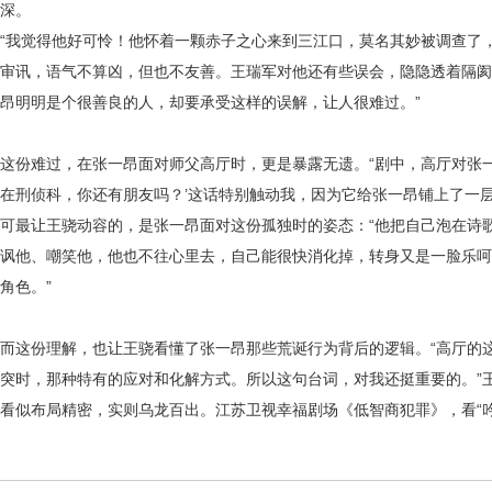
深。
“我觉得他好可怜！他怀着一颗赤子之心来到三江口，莫名其妙被调查了
审讯，语气不算凶，但也不友善。王瑞军对他还有些误会，隐隐透着隔阂
昂明明是个很善良的人，却要承受这样的误解，让人很难过。”
这份难过，在张一昂面对师父高厅时，更是暴露无遗。
“剧中，高厅对张
在刑侦科，你还有朋友吗？’这话特别触动我，因为它给张一昂铺上了一
可最让王骁动容的，是张一昂面对这份孤独时的姿态：
“他把自己泡在诗
讽他、嘲笑他，他也不往心里去，自己能很快消化掉，转身又是一脸乐呵
角色。”
而这份理解，也让王骁看懂了张一昂那些荒诞行为背后的逻辑。
“高厅的
突时，那种特有的应对和化解方式。所以这句台词，对我还挺重要的。”
看似布局精密，实则乌龙百出。江苏卫视幸福剧场《低智商犯罪》，看
“