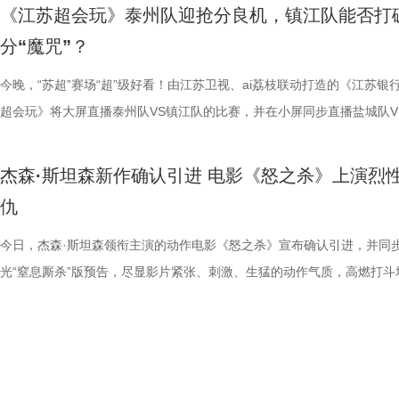
早已成为经得住时间考验的作品。“十多年之后依然新奇的无限嵌套循环
树叶；野外考拉单胎进化逻辑、野外栖息地危机、迁地保护野外复壮长远
胜。第二大看点则聚焦于原汁原味的无厘头喜剧风格。从目前释出的物料
星驰导演的电影素以天马行空、充满脑洞著称，他总能在看似荒诞的设定
走廊”，“钝刀割肉”“疼到眼前一黑”等真实描述，让夏之光、高卿尘震惊不
机会，还是一场迟到了17年的大银幕之约。 从论坛时代到短视频时代，
《江苏超会玩》泰州队迎抢分良机，镇江队能否打
构，经典真的永远不过时。” 上映前夕，影片超前点映已在全国率先开启
等专业知识，都通过日常饲养场景自然输出。孩子看得津津有味，家长也
看，电影依然保留着那种荒诞中透着温情的幽默底色。密集的喜剧笑料与
建出自洽而动人的世界观，将日常细节转化为极具戏剧张力的笑料，同时
李雅娟分享自己的痛经经历，陈妍希也提醒大家多理解女性经期状态。痛
迷圈层到大众观众，这部作品始终保持着惊人的讨论热度。关于结局的解
分“魔咒”？
批观众纷纷在社交平台分享观后感：“大银幕太震撼了”“细节多到头皮发麻”
完整野生动物保育知识，真正实现看纪录片的同时完成自然启蒙。 图片11.
路的台词设计层出不穷，力求让观众在捧腹大笑之余，也能感受到周氏喜
对人物成长与团队精神的深刻观照。想必《功夫女足》也延续了这一创作
的“忍忍就好”吗？ 杭州市中医院中医妇科主任医师马景师父通过黑巧克
循环逻辑的推演以及隐藏细节的分析至今仍层出不穷。如今，这部曾陪伴
完立刻想二刷”。这些评价也印证了一个事实——《恐怖游轮》不仅属于
图片12 (1).jpg 一场双向奔赴的陪伴，节目完结但故事未完待续 上线至
生活细节的独特解构。 与幽默风格相辅相成的，是表现形
因，他将功夫足球的舞台拓展至全球性赛事，风格迥异的多国队伍轮番登
红汤、暖宝宝等日常话题，带领国医少年团破解痛经护理误区。高卿尘凭
影迷深夜研究剧情的经典之作终于首次登陆内地影院。相比电脑与手机屏
今晚，“苏超”赛场“超”级好看！由江苏卫视、ai荔枝联动打造的《江苏银
十七年，它同样属于今天。豆瓣8.5分、超百万人评分的成绩，让它成为
数粉丝自发蹲守更新、记录每只考拉生日，把考拉当成生活里温柔精神寄
的大胆突破。第三大看点则是功夫与现代女足跨界碰撞的脑洞设定。影片
各种稀奇古怪的招数与功夫绝技混搭碰撞。如此多样的元素，在周星驰手
活经验答对师父问题，被夸“适合学妇科”，意外找到新赛道。除了常见的
大银幕所带来的沉浸体验将进一步放大影片的悬疑氛围与情绪张力。每一
超会玩》将大屏直播泰州队VS镇江队的比赛，并在小屏同步直播盐城队V
留名的经典，而首次登陆内地大银幕，则让它拥有了全新的生命。 《恐
有人每周奔赴园区只为远远看一眼心爱考拉，有人为每只小家伙剪辑专属
统的功夫招式与绿茵竞技巧妙交织，在动作设计与视听语言上倾注了大量
但不显凌乱，反而因独特的喜剧逻辑而妙趣横生，让人期待他如何延续一
误区，师父还会现场教学哪些缓解痛经的按揉方法？ 3、从“盐”值刺客到升
复出现的场景、每一个细微的伏笔、每一次命运轮回的开启，都将在影院
州队、无锡队VS宿迁队、徐州队VS南京队的三场焦点对决。主持人李响
轮》正在全国院线热映。风暴已至，轮回开启。那艘名为“埃俄罗斯”号的
频，屏幕内外，一场人与考拉、平台与家庭的温柔双向陪伴悄然成型。 
思。传球、防守与射门在此处演化为一场场精心编排的功夫交锋。这种打
疯狂创意，将足球竞技、各路奇招与喜剧包袱熔于一炉，创造出别具一格
公堂，三高风险藏不住了 三高离年轻人很远吗？本期节目中，国医少年
得前所未有的震撼呈现。 百万人认证必看神作 大银幕揭开轮回真相 《恐
老搭档夏宇翔一起，为大家带来本轮赛事的精彩解读。目前，在积分榜上
杰森·斯坦森新作确认引进 电影《怒之杀》上演烈
游轮上的秘密，正等待更多观众走进影院揭晓。
的故事走到了尾声，但属于考拉的生活永远没有休止符。长隆的桉树林依
有认知的奇幻设定，不仅展现了女足队员的柔韧与武艺的刚猛，也为全片
幕奇观。 在电影《功夫女足》中，周星驰的脑洞或许更体现在角色塑造
了一堂“三高健康课”。预防高血压环节，李峰师父通过“身体信号盲盒”带
轮》豆瓣评分长年保持在8.5，超百万观众评价打分，位列豆瓣电影 TOP2
州队2胜3负位列第十，镇江队则六战皆墨排名倒数第一。对两支球队而
仇
日鲜活，八代考拉大家族在这片专属家园里自在吃喝、安然休憩，而横跨
了兼具燃感与爽感的视觉张力。 而在精彩的动作呈现与幽
编排上。影片中，女足队员们性格迥异，彼此间的摩擦反而成为戏剧张力
认识高血压风险，陈妍希“屡屡中招”，高卿尘感叹“姐姐，这节目来的真值
第 191 位。相比单纯依靠反转取胜的悬疑片，《恐怖游轮》将时间循环
场比赛既是荣誉之战，更事关常规赛后半段的走势，双方势必将拼尽全力
国、助力野生考拉种群复壮的保育计划也在稳步推进。 图片15 (1).jpg 
素的包裹之下，影片最能触动观众的，莫过于周星驰导演一贯的人文精神
源。夸张技能混搭竞技场面，碰撞出独特的喜剧火花。可以预见，影片将
笑点拉满。含盐量竞猜中，面包、话梅、泡面等常见食物轮番登场，谁才
惊悚、命运寓言与人性剖析巧妙融合，创造出一个逻辑严密却又充满哲学
州队主场不容有失，“冠军泰”盼逆风起势 对泰州队来说，这是一场不容
今日，杰森·斯坦森领衔主演的动作电影《怒之杀》宣布确认引进，并同
14.jpg 我们暂时和这段温柔的线上陪伴挥手作别，可这段旅程带给我们
四大看点在于接地气的小人物成长与蜕变。 剧中的女足队员们并非完美
集笑料中展现一支队伍从摩擦到凝聚的转变，让观众在让观众在欢笑中看
藏最深的“盐”值刺客？随后，高卿尘迎来“摸脉初体验”，认真学习“寸关尺
的故事世界。许多观众在首次观影后往往会立刻开启第二遍、第三遍观看
比赛！ 此前四场比赛，泰州队接连负于徐州队、无锡队、苏州队等传统
光“窒息厮杀”版预告，尽显影片紧张、刺激、生猛的动作气质，高燃打斗
不会消散，看过考拉母子间的不舍牵挂，读懂保育员二十年默默坚守，了
她们在面对强敌和外界施压时，同样会历经迷茫、退缩与自我怀疑。正是
长和坚持。这份奇思，正是《功夫女足》献给观众的独特惊喜。 电影《
次上手诊脉，现场又紧张又好笑。 高血糖环节则化身趣味公堂，大米粥
为寻找那些隐藏在细节中的线索与答案。 在今日发布的定档预告中可以
仅在扬州身上全取三分，表现可以用差强人意来形容。究其原因，在于泰
与肃杀氛围扑面而来。《怒之杀》作为杰森·斯坦森近五年来最刺激的限
危物种保护的重量后，心底生出对所有弱小生命的温柔与敬畏，会长久留
真实的脆弱与挣扎，让她们在团队默契与不屈斗志下的逆风翻盘更具说服
足》由周星驰执导并编剧，张小斐、迪丽热巴、张艺兴领衔主演，刘嘉玲
瓜、小夜灯接连登场“喊冤”，国医少年团边断案边解锁控糖知识。随后的
影片讲述了单亲母亲杰丝（梅利莎·乔治饰）与一群朋友乘游艇出海游玩
核心阵容的流失。新赛季，泰州队阵中缺少了巴特、樊超等诸多核心球员
银幕复仇爽片，在延续其拳拳到肉的硬核动作风格之外，更以直白凌厉、
《杀死比尔：血色全传》定档8月7日 昆汀暴力美
我们静静期待下一次相逢，再走进这个满是温暖与生机的考拉之家，八代
也更容易让身处现实中的普通观众产生深度共鸣。 电影《
藤健特别出演，艾米、雪野、蔡思贝、胡予安、倪好特别介绍，赵丽娜、
脂环节，李雅娟自述是高血脂患者，国医少年团开启现场问诊。夏之光一
中遭遇风暴，众人被迫弃船，登上一艘路过的巨大游轮。这艘名为“埃俄罗
心轮换出现断层。如此一来，球队战斗力明显下滑，曾经固若金汤的防守
爆头的感官冲击，点燃动作片影迷期待。 影片由让-弗朗索瓦·雷切执导
峰首登大银幕
大家族的故事仍在继续，我们的故事也是。
女足》由周星驰执导并编剧，张小斐、迪丽热巴、张艺兴领衔主演，刘嘉
靖、张继聪、欧阳万成友情出演，陈旻、李卓媚、秦鹏飞、张天一、孙子
入“问诊”状态，从饮食到作息层层追问，被夸“好专业”。师父现场解锁“三
的游轮早在1930年便已失踪，船上空无一人。随处可见的血迹，神秘的
频出现漏洞。目前，泰州队失球数达9个，仅略少于镇江队的13个，后场
·斯坦森领衔主演，将以生猛复仇贴脸暴击的烈度与全新海上密闭空间厮