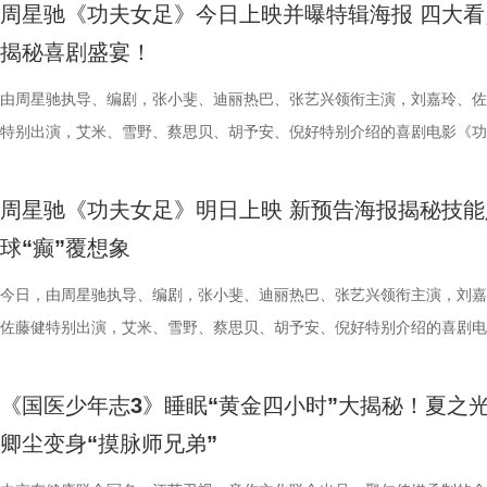
要取景地，通过影像语言展现盐城的城市魅力与人文风情。 当天下午，
传部、常熟高新技术产业开发区、常熟文旅发展集团有限公司承办。 8月
心态，一场场打、一场场做准备。”郑小田说道。 那么，究竟是宿迁队继
位蒙面版“杰丝”穿梭于人群之间，让现场观众仿佛置身于循环之中。 现
号？刘兰英师父带领国医少年团通过耳朵、指甲等细节了解身体状态，并
席睡眠官笑哥； 当年四处示爱、如今佛系养老的Happy； 曾经霸气护树
周星驰《功夫女足》今日上映并曝特辑海报 四大看
了“剧有料”分享活动，邀请陈宇、宋方金、郭现春、谭凯、韩浩月、贾轶
至18日，以拾光为名，赴光影之梦。湖光嘉年华，让我们与电影同行。
卫“项羽故里”的荣光，还是常州队迎来创纪录的四连胜？今晚19:30，锁
影迷准备了极为丰富的限定周边。精美工艺海报上，杰丝手持染血利斧站
传授养耳、护肾的实用小妙招。高卿尘现场上演“手搓吴彦祖”名场面，轻
动给后辈让道的Edison； 16 岁优雅美人Alice，专属树叶糊配奶粉的老
揭秘喜剧盛宴！
张楚、老藤等业内大咖，围绕“什么是好故事”“一个故事要穿越多少关隘
卫视、ai荔枝《江苏超会玩》，悬念即将揭晓，让我们一起为家乡球队加
邮轮甲板之上，脚下猩红海面如同镜像般倒映出另一个自己。看似平平无
趣的互动中，大家也对肾脏健康有了更多认识。 护肾课堂欢乐开讲，夏
日常； 还有黏着妈妈不肯独立的“妈宝”洋葱头。 图片3.jpg 图片4 (1).jpg
达观众”的主题展开深入探讨，围绕文学与影视的融合发展碰撞出思想的
彩！
游轮舷窗画面明信片，用手掌摁住再放开，竟在黑漆漆的舷窗中浮现另一
身“肾先生”代言人 什么习惯最伤肾？哪些护肾方式其实是误区？夏之光
戳中全网可爱画面至今历历在目：慢吞吞啃叶子时微醺的小脸、从树上笨
由周星驰执导、编剧，张小斐、迪丽热巴、张艺兴领衔主演，刘嘉玲、佐
花。 随着盐城师范学院青年影视创作人才实训基地、盐城幼专校外总部
掌，似乎有人试图呼救。电影中经典的“Go to Theater（剧院等你）”镜
持人，与“肾先生”展开一场爆笑访谈，通过轻松有趣的情景演绎带大家重
落的笨拙身形、搬新家后被雌性邻居包围荷尔蒙爆棚的小叶子，还有洋葱
特别出演，艾米、雪野、蔡思贝、胡予安、倪好特别介绍的喜剧电影《功
地的揭牌，盐城在影视人才培育方面也取得了新进展。此次活动有效整合
化为透卡和斧头透扇，观众可在任何地方透过透卡回到“埃俄罗斯号”的洗
识肾脏健康。 随后，刘兰英师父现场教授补肾穴位、健肾小动作和日常
一次离开妈妈，独自和哥哥姐姐相处时慌张又懵懂的模样。无数观众被这
足》发布“众神经归位”喜剧特辑和“今日开赛”版海报，并于今日正式上映
学、影视、文旅等多方资源，将有力推动优质项目落地盐城，助力盐城打
里，仿佛也在呼吁观众都进入影院完整感受这部影片的精妙。表面上显示
法。陈妍希挑战养生饮品，喝出“痛苦面具”；夏之光示范补肾手法时“下手
加修饰的可爱治愈，在快节奏生活里，从考拉慢节奏日常中寻得片刻喘息
影官宣至今，收获了大量网友的关注。影片讲述了“至尊无敌杯”开赛在即
周星驰《功夫女足》明日上映 新预告海报揭秘技能
有全国影响力的影视文化高地和文旅融合新标杆。
神秘人的徽章，撕开后竟显露女主角杰丝的面容，观众们也收获了惊喜体
不留情，高卿尘体验后直呼“一下子就通了”，护肾课堂笑点不断。还有哪
幕里满是“看完瞬间抚平内耗”“考拉过上了我想过的生活”的走心留言。 图
众顶尖球队即将展开一场前所未有的巅峰对决！而此时的功夫女足队员们
球“癫”覆想象
似乎和刚进入第一轮循环的杰丝一起揭露了神秘人的身份。此外，现场还
单实用的养肾方法，等待国医少年团现场解锁？ 求真挑战欢乐升级，护
5.jpg 图片6 (1).jpg 藏在桉树叶下的深情，读懂万物共通的温柔 如果说
直接拿了地狱难度剧本？！对手各个身怀绝技，外界也在层层施压，赛场
集章活动，影迷们踊跃参与，将这份独特的“登船凭证”珍藏带回家。 大
边玩边学 护肾求真挑战正式开启，刘兰英师父围绕护肾食材、养肾动作
节目出圈密码，贯穿全季的亲情羁绊、双向守护，则是戳中千万女性家庭
一环套一环……她们能否靠功夫在绿茵场上逆风翻盘？影片今日公映，并
今日，由周星驰执导、编剧，张小斐、迪丽热巴、张艺兴领衔主演，刘嘉
浸观影 首批观众口碑出炉 19时17分，随着影厅灯光渐暗，这场等待了1
搭配等内容，为大家分享实用健康知识。挑战过程中，夏之光化身高卿尘
的情感内核。观众们被片中细腻情感深度共情，尤其是洋葱头断奶独立的
启为期五天的全国路演，主创团队将悉数现身映后见面会，与首批观众进
佐藤健特别出演，艾米、雪野、蔡思贝、胡予安、倪好特别介绍的喜剧电
“登船”仪式正式开启。200余名观众在大银幕上沉浸式体验了这场无处可
“场外热线”，隔空支招默契十足，现场火花不断。最后，陈妍希、高卿尘
段，成为全片情绪高光。考拉妈妈Hana整日背着幼崽，即便负重疲惫，
度交流，倾听最新鲜、最真实的观影反馈。 周星驰片场高
《功夫女足》发布“来吧！出招！”版预告及“坐等开场”版海报，并将于明
轮回噩梦。漆黑封闭的影厅完美贴合了游轮孤立无援的压抑氛围，环绕音
验了针灸调理，在轻松欢乐的氛围中收获更多养生知识。 从破解中风谜
分开后仍隔着围栏不停呼唤、四处寻觅的模样，完美复刻人间父母“想放
戏，脑洞大开点燃爆笑赛事 在今日发布的“众神经归位”喜
式上映。随着“至尊无敌杯”赛事进入倒计时，来自世界各地的顶尖球队高
《国医少年志3》睡眠“黄金四小时”大揭秘！夏之
海风、空荡走廊的脚步声、细碎琴音尽数放大。海面风暴来袭时的压迫感
观耳识健康，再到“肾先生”国医讲堂和护肾求真挑战，国医少年团还将解
舍不得”的矛盾心绪。还有20年前远渡重洋的老祖宗淘淘，克服物种繁育
辑中，周星驰导演那原汁原味的无厘头幽默再度席卷片场。演员们在拍摄
结，一场融合功夫奇招与绿茵较量的爆笑视听盛宴即将拉开帷幕。影片讲
卿尘变身“摸脉师兄弟”
轮内部空旷幽深的窒息氛围，在大银幕与环绕声的加持下被极致放大。 “
些容易被忽视的身体提醒？锁定今晚21:10江苏卫视、ai荔枝播出的《国
限，诞下全球唯一海外存活考拉双胞胎，保育员青姐二十余年与它“相爱
情投入，在一次次的尝试中挖掘自身更多可能。周星驰导演也亲自下场示
“至尊无敌杯”开赛在即，一众顶尖球队即将展开一场前所未有的巅峰对决