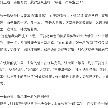
打正着、屡破奇案，惹得观众直呼：“接张一昂事业运！”
张一昂这份让人羡慕的
“事业运”，在王骁看来，关键就是“事急从权，事
冲，而是先缓一缓、放一放。”在旁人看来，这或许是装傻充愣，又或许
里，这就是一种大智若愚。
“这也给我自己提了个醒。”王骁将角色的特质延伸到对生活感悟中：“生
判。慢一点，反而可能会冒出新思路。”在他看来，张一昂的“稳”不仅仅
能慌，稳住了，思路才清晰。如果说他办案有逻辑，那么这就是他最底层
在惯常的认知里，主角的魅力往往与完美、强大画上等号。到了王骁这
陷”。“这份缺陷，我们每个人都有。”王骁举例说，“比如遇到矛盾冲突
常生活里常干的事吗？”可妙就妙在，张一昂是个刑警，居然也这样。正是
思。
一句台词，道尽张一昂的悲剧色彩
剧中，叶剑遇害现场留下一块石头，上面写着
“一昂”二字，直接将张一