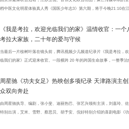
的另一大亮点是1992造梦局的正式开街。作为盐城“短剧之城”建设的核
形交流、开放互动与轻社交形式，为不同电影爱好者提供一个全方位交流
本轮无锡队轮空的情况下，宿迁队若能全取三分，将让自己的排名更进一
列豆瓣电影TOP250第191位。从论坛时代到短视频时代，从影迷圈层到
档中医文化明星体验真人秀《国医少年志3》第六期，将于今晚21:10在
体，1992造梦局依托丰富多元的拍摄场景，已构建起“创作—拍摄—制作
的平台。「大师班」则将邀请顶级电影创作者亲临现场，以大师公开课形
对此，宿迁队主教练张玉宁却显得十分谦逊，在采访中直言“宿迁是弱队”
观众，这部作品始终保持着惊人的讨论热度——关于结局的解读、循环逻
视、ai荔枝播出。本期，国医少年团不仅将破解“中风谜案”，还将解锁望
化”的全产业链影视生态。街区不仅拥有多种主题的实景拍摄基地，还配
打造专业电影课堂。「工作坊」将以沉浸式实践工作坊的形式，拓宽创作
对任何一个对手都要立足于拼。本赛季开始前，张玉宁曾喊出“进入前八”
推演以及隐藏细节的分析至今仍层出不穷。 影片讲述了单亲母亲杰丝（
健康、护肾课堂、健康求真等精彩内容。哪些健康误区值得警惕？又有哪
《我是考拉，欢迎光临我们的家》温情收官：一个
后期制作中心、服装道具库、艺人库等专业服务，致力于实现“一城千面
界，打造专属艺术工坊。这不仅是一场观影盛会，更是一次思想与创造的
号，当时外界普遍认为宿迁队完成该目标存在不小难度。但随着它接连战
·乔治饰）与一群朋友乘游艇出海游玩，途中遭遇风暴，众人被迫弃船，
单实用的养生妙招值得收藏？答案即将揭晓！ 病发现场抽丝剥茧，国医
考拉大家族，二十年的爱与守候
站拍遍”的影视拍摄服务目标。 1992造梦局的开街，标志着盐城在影视
撞。 「参与」单元则将通过「光影极客限时创作赛」，面向全国遴选优质
京队、苏州队、无锡队等传统强队，这支昔日并不被看好的球队一路高歌
一艘名为“埃俄罗斯”号的神秘游轮。这艘游轮早在1930年便已失踪，船
破解“中风谜案” “病发现场探案”再度开启，国医少年团化身“健康侦探”，
业布局上迈出了坚实一步。潜力榜活动与街区载体的深度融合，将有效推
视频创作者，开展限时20小时的创作竞赛主题沙龙与作品展映，让更多
进，正不断上演“霸王归来”的“好戏”。此番坐拥主场之利，宿迁队能乘胜
一人。随处可见的血迹、神秘的指示、接踵而至的凶杀事件，将杰丝拖入
活环境、身体表现等线索中抽丝剥茧，还原病发真相。看似平常的生活习
当最后一片桉树叶落在镜头前，腾讯视频少儿频道纪录片《我是考拉，欢
质文学IP在盐城落地转化，实现“内容”与“场景”的无缝对接。通过导入优
“造梦”的乐趣。 梦的乐园不止光影，编织更多现实的乐趣 在电影之外，
击、连奏凯歌吗？ 常州摇身一变成“常威”，全力冲击四连胜 和宿迁队一
无法逃脱的恐怖轮回——她必须反复经历同一段噩梦，而每一次循环都隐
后，却暗藏健康危机，四人一路推理、层层分析，最终能否锁定真正病因
临我们的家》正式迎来收官。一段横跨 20 年的跨国生命故事，一整季治
业资源，不仅为街区注入了持续的内容活力，也进一步完善了区域的影视
年华还以“电影+”为核心设立「生活」单元，多种玩法营造兼具电影氛围
赛季常州队也给球迷们带来了足够多的惊喜。他们不仅在揭幕战中3:0完
更深的真相。 如今，这部曾陪伴无数影迷深夜研究剧情的经典之作终于
案结束后，李峰师父结合案例揭秘中风预警信号，陈妍希听得频频“对号
暖的朝夕陪伴，缓缓落下温柔帷幕。节目上线以来，无数家庭被镜头里软
配套体系。 多方联动：共筑影视生态，赋能盐城文旅新篇 本次活动不仅
活烟火气的沉浸式体验。「特色市集」结合电影元素，打造一场融合艺术
届亚军南通队，而且最近三场比赛接连战胜镇江队、盐城队、连云港队，
陆内地影院。相比电脑与手机屏幕，大银幕所带来的沉浸体验将进一步放
座”，一句“我有时候也会”瞬间把夏之光吓得连喊“快去医院”。随后，师父
爱的考拉、动人的保育故事与专业详实的自然科普深深打动，留下许多触
周星驰《功夫女足》热映创多项纪录 天津路演主创
秀文学作品的展示平台，更是多方资源联动、共谋发展的合作盛会。活动
与生活美学的文化奇遇。「演出快闪」将带来充满夏日活力的舞蹈表演，
三连胜的同时，稳居积分榜第四位，从“常宝”摇身一变成为“常威”。 不过
片的悬疑氛围与情绪张力——每一次重复出现的场景、每一个细微的伏笔
传授预防口诀和推经点穴降压操，夏之光秒变“带练老师”，一本正经带着
心的观看回忆。 图片1 (1).jpg 图片2 (1).jpg 一整季萌趣治愈，解锁考拉
众双向奔赴
场，江苏世纪新城集团、中子星影业、百花文艺出版社共同签署了战略合
律互动中点燃欢乐氛围。「全城多巴胺激活计划」则将贯穿全城开展打卡
下来常州队将迎来“魔鬼”赛程，除了宿迁队之外，将陆续迎战泰州队、徐
一次命运轮回的开启，都将在影院里获得前所未有的震撼呈现。 沉浸式
边学边练，陈妍希却忍不住笑称：“动作越标准越好笑！” 观耳辨健康，
松弛日常 整部纪录片没有戏剧化冲突，只用纯粹纪实镜头捕捉考拉家族
议，此举标志着三方将在剧本开发、IP孵化、人才培养等领域深化协同，
动，让光影之美成为点亮常熟的景色。 湖光嘉年华由中国电影产业集团
队、无锡队和苏州队，稍有不慎排名或将出现大变化。对此，主教练郑小
验 限定周边引爆收藏热情 首映礼当晚，英皇电影城大堂被精心还原为一
年团开启“肾气大测评” 新师父刘兰英登场，一场趣味十足的“观耳识健康”
生活，把独一份的“软萌治愈”送到观众眼前。我们认识了一整个性格鲜活
由周星驰执导、编剧，张小斐、迪丽热巴、张艺兴领衔主演，刘嘉玲、佐
构建可持续发展的影视产业生态。 此外，一系列配套活动也同步展开，
限公司、常熟市人民政府主办，中影江南（苏州）电影产业有限公司、中
终保持着很清醒的认识。“今年各个对手都很强，没有弱队，我们每一场
雾海面”——血色海面上的巨轮正驶向未知真相，仿佛将“埃俄罗斯”号的
率先开启。夏之光意外获评“夯中之夯”，陈妍希、李雅娟、高卿尘也纷纷
拉明星天团：自带贵公子气质、一见到桉树叶就丢掉偶像包袱的园草小叶
特别出演，艾米、雪野、蔡思贝、胡予安、倪好特别介绍的喜剧电影《功
丰富了活动内涵。都市剧《余音》的开机仪式在现场举行，该剧将以盐城
意（北京）电影有限公司、中影（文创）北京电影有限公司、中共常熟市
都赢得很艰难。7月、8月的四场球，对手的积分都比较靠前，我们还是
围从银幕延伸至现实。8位coser化身电影中的核心角色，2位露脸版“杰丝
专属“健康测评”，现场笑料不断。 除了耳朵，身体还有哪些细节藏着健
眼里只有干饭、冲锋像小坦克的食神小九； 一天睡足二十小时、随处皆
足》爆笑热映中。