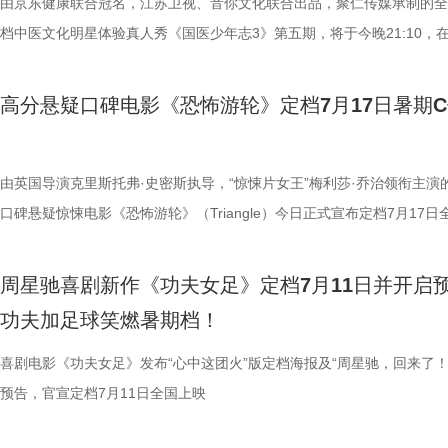
影院观看《恐怖游轮》的体验，确实要比以前在电脑上看强多了，无论视
年志3》，更多关于护肾与健康生活的答案，等你一起揭晓！
杀”，从初见胆怯到晚年细心照料，一整本泛黄饲养日记写满人与动物的
用标志性的无厘头表演为演员打开思路，从节奏把控到表情拿捏，逐一拆
此时的女足队员们开局直接拿了地狱难度剧本？！对手各个身怀绝技，外
由京东健康联合冠名，江苏卫视、音你文化联合出品，聚仁传媒承制的全
果还是相应的沉浸感，都令我感慨‘这票补得值’。”有影迷在映后感叹道。
羁绊。 图片7.jpg 图片8 (1).jpg 除了园内朝夕相伴，纪录片还跨越山海
反复调整，帮助全组迅速进入“星”式喜剧状态，将其独特的喜剧风格融入
在层层施压，赛场诡计一环套一环……她们能否靠功夫在绿茵场上逆风翻
档中医文化明星体验真人秀《国医少年志3》第五期，将于今晚21:10，
观众表示：“全程没有突兀的jump scare，却让每一寸寂静都透着未知的
洲溯源。20 年前护送考拉来华的保育专家、澳洲本土考拉保育员再度重
个镜头。三位主演亦坦言，星爷的无厘头喜剧风格极具感染力，这场大师
我们拭目以待！ “坐等开场”版海报.jpg 技能足球各显神通，绿茵对决爆
卫视、ai荔枝播出。本期，国医少年团将从睡眠难题、痛经科普到三高调
意。全场影迷屏息观影、情绪同频，这种集体沉浸式的紧绷感，让影片的
两地守护者回望当年并肩种树、改造家园的岁月。澳洲野外栖息地退化、
导与演员突破自我的碰撞，令人对影片期待值拉满。 同步
电影《功夫女足》脑洞大开，将功夫与足球融合成一个颠覆想象、高能爆
解锁一堂贴近打工人、女性群体和年轻人日常生活的健康课。睡不着、痛
高分悬疑口碑电影《恐怖游轮》定档7月17日暑期
氛围格外真实。” 影片结束后，不少观众仍在影厅内驻足讨论。“第一次
考拉濒危的现实镜头，搭配长隆迁地保护的二十年实践，让这份情感跳出
的“今日开赛”版海报中，功夫女队全员集结，飒爽英姿气场全开，个个拿
全新世界。在这里，比赛不再是常规的体力与战术较量，而是各个队伍绝
忍、吃得咸、糖分高，这些看似普通的小问题，背后究竟藏着哪些身体信
反转惊到，时隔多年坐在大银幕重看，完全是两种感受。它厉害的不是单
园区，升华为跨越国界、守护同一物种的共同初心。从考拉母子、奶爸奶
核武器，散发着一股来势汹汹的气势，似乎随时准备迎战！明亮海报呈现
奇招的碰撞。今日发布的“来吧！出招！”版预告中，“至尊无敌杯”赛事启
1、睡眠难题引共鸣，夏之光摸脉“开挂” “好烦又睁眼到夜半”，节目一开
烧脑反转，而是一整套严丝合缝的循环叙事，越品越压抑。”一位影迷在
考拉、中澳保育同行三重情感线，让观众看见：爱不分物种，牵挂不分距
氛围，搭配热血功夫元素，展现出周星驰作品里特有的荒诞而欢乐的喜剧
队员们开局就闯入大型高手内卷现场。参赛各队绝活花样百出：梨花队凭
宇宙用一首改编曲《若是睡眠还没来》唱出失眠人的真实心声。陈妍希、
由英国导演克里斯托弗·史密斯执导，“惊悚片女王”梅利莎·乔治领衔主演
分享道。还有观众感叹：“在电脑上看过无数遍，但坐在电影院里，那些
图片10 (1).jpg 图片9.jpg 以纪实为载体，藏在温柔画面里的硬核自然科普
围。这场各路奇人爆笑集结的奇幻赛事，必将为观众奉上一段兼具极致笑
美瞳大法把控全场，珊瑚队巨人射门输出攻击力拉满......各路对手招式天
尘纷纷认领睡眠困扰，李雅娟一句“我睡眠超过八小时才能睡够”，更让全
口碑悬疑惊悚电影《恐怖游轮》（Triangle）今日正式宣布定档7月17日
的画面完全变了一个模样。” 越挣扎越循环 暑期档最“冷”选择 正如定档
愈之外，节目始终坚守专业科普底色，把冷门考拉知识点转化为老少皆宜
燃爽功夫对决的高能体验。 周星驰脑洞全开，解锁功夫女
空，难题一波接着一波袭来，一场欢乐“大乱斗”就此展开。面对愈战愈强
慕不已。睡不着、睡不醒、半夜醒来难再入睡，原来不少人都有自己的睡
上映，并同步释出定档海报及定档预告。《恐怖游轮》自2009年问世以
所写——“越挣扎，越循环”，当命运开始重复，每一次试图逃离的努力，
懂内容，成为无数家长首选亲子自然教育素材。镜头向观众呈现长隆二十
大看点 纵观整部影片，其所展现出的多重艺术维度与情感
手和层出不穷的圈套，这支内忧外患的“奇兵”能否在赛前重塑信任、突破
题。 本期节目，北京中医药大学中医学院党委书记，曾任北京中医药大
借精妙绝伦的叙事结构、层层递进的悬疑反转以及令人细思极恐的结局，
周星驰喜剧新作《功夫女足》定档7月11日并开启
能成为下一次循环的起点。不少首批观众在观影后纷纷表示“后劲远超普
育硬核体系，早在考拉落地十年前便布局四大桉树基地，培育16种、三
核，无疑构成了吸引观众的核心亮点。第一大看点便在于不可替代的周星
肋？预告悬念感十足，令人对正片走向倍感好奇。 同步释出的“坐等开场
学院院长的李峰师父从摸脉切入，开启一堂轻松又实用的睡眠课堂。夏之
无数观众心中的烧脑神作。影片豆瓣评分高达8.5，累计超过百万人打分
功夫加足球笑燃暑期档！
悚片”“值得反复细品”。有观众评价道：“看似是时空悬疑，实则是无法和
株桉树，每日供应上千斤新鲜枝叶，根据粪便状态精准调整树种；恒温恒
怀。作为无数影迷心中的喜剧标志，周星驰再度执导并编剧，本身就赋予
报则以强烈的反差感抓人眼球。大家姿态惬意潇洒，浑身散发一股漫不经
场给成员们摸脉判断状态，不仅说得头头是道，还获得师父肯定。随后，
无数影迷奉为“人生必看的悬疑电影之一”。 【7.1M】《恐怖游轮》定档
自我惩罚。大银幕放大宿命的无力，看完后劲绵长，不愧是循环悬疑天花
属居所、定期火焰消毒树架、夏令时户外放风机制，全方位还原考拉舒适
片独特的号召力。相信此次新作不仅能够唤醒观众内心深处的观影记忆，
悠闲。看似是一群闲散自在的小人物，却个个眼神坚定，霸气侧漏，反差
少年团展开睡眠知识问答，从几点睡最合适、睡多久更健康，到半夜醒来
副本.jpg 无限循环鼻祖首登内地大银幕 作为影迷心中的“循环电影天花板
喜剧电影《功夫女足》发布“心中这团火”版定档海报及“周星驰，回来了！
板。” 还有影迷指出，在观众已经看了大量类似叙事结构的作品后，《恐
环境 繁育科普更是干货满满，考拉仅 33-35 天短暂孕期，新生儿仅有花
一次对经典喜剧基因的深情回望，让人在银幕前得以重温那份久违的“星”
现得淋漓尽致。这群惹不起的市井奇人，上场将会掀起怎样的热血风浪呢
办，美食奖励不断加码。面对这些困扰打工人的睡眠问题，师父又会带来
次《恐怖游轮》首次登陆中国内地大银幕，对于无数曾经在电脑屏幕前反
预告，官宣定档7月11日全国上映
轮》的口碑仍旧坚挺，逻辑也仍经得起推敲，甚至可以开辟出新的解读方
大小，需在育儿袋发育半年；幼崽必须食用母考拉特殊分泌物才能消化带
剧感动。 在情怀的依托下，影片标志性的戏剧张力同样引
这份悬念，唯有走进影院方能揭晓。 周星驰脑洞全开，功夫女足奇招尽现
助眠小妙招？ 2、痛经不要硬扛！国医少年团解锁女性经期健康课 走进“
究剧情细节、绘制时间线、分析循环逻辑的观众而言，不仅是一次重温经