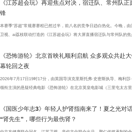
《江苏超会玩》再迎焦点对决，宿迁队、常州队正
视改编价值潜力榜”的发布备受瞩目。该榜单经过严格筛选与专业评审，
爱电影、爱生活的人，在常熟的湖光山色中，共同完成一次关于观看、感
锋
《小说月报》《小说月报·大字版》《小说月报原创版》《科幻立方》四
连接的集体体验。 同步发布的主视觉海报与主题活动单元海报，以常熟
名文学期刊2024年第9期至2025年第12期上刊载的480余篇小说中甄选
步路线“雄鹰线”为灵感、以“雕刻现在 飞向未来”为寓意，绚烂的湖面与斑
本赛季“苏超”常规赛赛程已然过半，前八名的竞争日趋白热化。今晚，由
影视改编潜力的佳作，旨在为影视行业输送优质文本，搭建文学与影视高
线路相映成趣，将为观众打开一条光影与现实交织的道路，解锁影像艺术
卫视、ai荔枝联动打造的《江苏超会玩》将大屏直播宿迁队与常州队的焦
接的桥梁。 第二届“中子星·小说月报影视改编价值潜力榜”的评选异常激
市生活相融共生的别样魅力。 银幕内做电影美梦，银幕外致敬造梦的人 2
决，小屏同步直播南通队VS扬州队的比赛。主持人李响、解说员洪超将
复评阶段共有18篇作品入围，涵盖短篇、中篇、科幻三大类别。经过终
湖光嘉年华下属的「观看」单元，将精选中外经典电影，为观众献上兼具
袂为大家带来比赛的精彩解读。目前，在积分榜上，宿迁队与常州队同积
《恐怖游轮》北京首映礼顺利启航 众多观众共赴大
团的深入研讨与审慎评议，最终9篇作品脱颖而出，成功入选终评榜单。 
性与商业性的展映片单。不仅如此，展映还将因地制宜打造多元化放映场
分，宿迁队凭借净胜球优势排名第三。这场比赛的胜负走向，将直接决定
幕轮回之夜
终评的9篇作品分别为： 活动现场，主办方为上榜作者颁发荣誉证书。榜
深度融合常熟的自然肌理与人文底蕴，在常熟的湖光山色里搭建户外银幕
球队的排名位次。 大胜无锡士气高涨，宿迁主场静候强敌 “苏超”上一个
动总策划及推介人、著名编剧、导演陈宇对上榜作品进行了影视改编价值
观众在不同的自然与文化场域中，获得前所未有的沉浸式光影体验。本次
日，最精彩的对决当属宿迁队客场挑战无锡队。最终，宿迁队反客为主，
2026年7月17日19时17分，由英国导演克里斯托弗·史密斯执导、梅利莎
介。他结合市场前景与创作经验，深度剖析了每部作品的故事内核、人物
影片，都将通过公益放映形式开放预约，借此让电影回归大众。 「典礼
高驰的梅开二度，以4:2战胜无锡队，终结对手不败金身。这场胜利，让
领衔主演的悬疑经典电影《恐怖游轮》在北京英皇电影城（三里屯太古里
及影视化潜力，为后续的IP孵化与影视改编提供了专业而富有洞见的方向
将举办“拾光之约荣誉典礼”，邀请幕前幕后电影人，星光汇聚点亮常熟。
全队上下士气高涨。进球功臣高驰表示，这场比赛队友们的发挥都十分出
举办“一起登船坠入循环”主题首映礼。300名影迷齐聚一堂，共同见证了
引。 第二届“中子星·小说月报影视改编价值潜力榜”的圆满落幕不仅是对
以“回望十年光影、致敬同行伙伴、开启全新未来”为主线，在表彰“拾光影
在他看来，无锡队是综合实力很强的队伍，自己和队友只能全程依靠高强
被全球影迷奉为“无限循环题材鼻祖”的影片首次登陆内地大银幕。 17年
《国医少年志3》年轻人护肾指南来了！夏之光对
文学与影视跨界探索的深度回望，更是一个崭新的起点。未来，榜单将持
及“拾光伙伴”的同时，回望中国电影的发展脉络与人物足迹，共启中国电
动和顽强拼抢创造进攻机会。“这份来之不易的胜利，离不开每一名队友
登内地大银幕 百万人认证必看神作 自2009年问世以来，《恐怖游轮》
“肾先生”，哪些行为最伤肾？
耕优质文本，期待更多好故事从这里走向荧幕，持续为影视产业的高质量
一个黄金时代的篇章。 每一次思想的碰撞，都将抵达梦的更深处 作为湖
力付出。”高驰表示。 目前，在积分榜上，宿迁队与常州队、苏州队同积1
精妙绝伦的叙事结构、层层递进的悬疑反转以及令人细思极恐的结局，成
注入不竭动力。 产业共振：1992造梦局开街，构筑影视文旅新地标 本
年华的精神角落，「理解」单元将为观众呈现对谈系列活动。「沙龙」将
分，凭借净胜球优势暂列第三位，与排名第二的无锡队也只有2分的差距
数观众心中的烧脑神作。豆瓣评分长年保持在8.5，累计超过百万人打分
由京东健康联合冠名，江苏卫视、音你文化联合出品，聚仁传媒承制的全