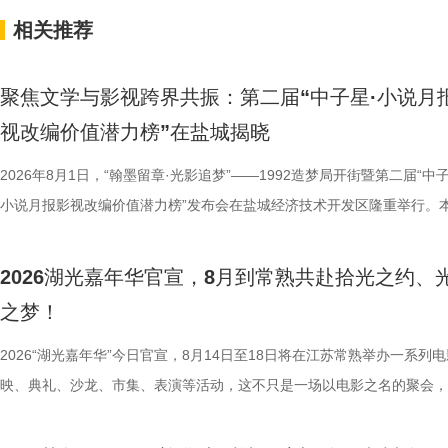
相关推荐
聚焦文学与影视跨界共振：第二届“中子星·小说月
视改编价值潜力榜”在盐城揭晓
2026年8月1日，“翰墨留章·光影追梦”——1992造梦局开街暨第二届“中子
小说月报影视改编价值潜力榜”发布会在盐城经济技术开发区隆重举行。
活动由中国世界电影学会、江苏省作家协会、中共盐城市委宣传部、盐城
化广电和旅游局、盐城经济技术开发区指导，江苏世纪新城投资控股集团
2026湖光嘉年华官宣，8月到常熟共赴拾光之约、
公司、中子星（陕西）影业有限公司、百花文艺出版社、陕西文投（影视
之梦！
达文化传媒公司联合主办，盐城师范学院、盐城幼儿师范高等专科学校协
活动当天，众多知名编剧、导演、作家、行业专家、平台代表及影视公司
2026“湖光嘉年华”今日官宣，8月14日至18日将在江苏常熟举办一系列
人齐聚一堂，共同见证文学与影视两大艺术形态的深度对话与跨界共振，
映、典礼、沙龙、市集、表演等活动，这不只是一场以电影之名的聚会，
了一场关于IP价值转化与产业生态构建的思想盛宴。 榜单揭晓：九部潜
由此开启的一场夏日约会。湖光嘉年华以“拾光之约 光影之梦”为主题，
作，点亮IP改编新航向 作为本次活动的核心环节，第二届“中子星·小说
「观看」「典礼」「理解」「生活」「参与」五大主题活动单元，邀请每