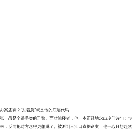
办案逻辑？
“别着急”就是他的底层代码
张一昂是个很另类的刑警。面对跳楼者，他一本正经地念出冷门诗句：
“
来，反而把对方念得更想跳了。被派到三江口查探命案，他一心只想赶紧