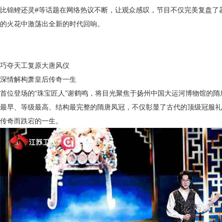
比锦鲤还灵#等话题在网络热议不断，让观众感叹，节目不仅完美复盘了
的火花中激荡出全新
的时代
回响。
巧夺天工复原大唐风仪
深情解构萧皇后传奇一生
首位登场的
“珠宝匠人”谢鹤鸣，将目光聚焦于
扬州中国大运河博物馆的隋
最早、等级最高、结构最完整的隋唐凤冠，不仅彰显了古代的顶级冠服礼
传奇而跌宕的一生。