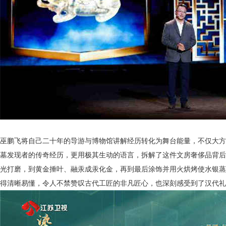
巫鹏飞将自己二十年的导游与博物馆讲解经历转化为舞台能量，不仅大方
墓发现者的传奇经历，更用极其生动的语言，拆解了这件文房奢侈品背后
光打磨，到黄金捶叶、融汞成汞化金，再到最后涂饰并用火烘烤使水银蒸
得清晰易懂，令人不禁赞叹古代工匠的非凡匠心，也深刻感受到了汉代礼