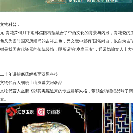
文物科普：
元
·青花萧何月下追韩信图梅瓶融合了中西文化的背景与内涵，青花瓷的
色又为当时
国家
所崇尚的吉祥之色
，元文献中
就有
“国俗尚白，
以白为吉
树是我国古代瓷器的传统装饰，即所谓的
“岁寒三友”，通常隐喻文人士
二十年讲解底蕴解密两汉黑科技
文物代言人细说土山汉墓文房奢品
文物代言人巫鹏飞以其娓娓道来的专业讲解风格，带领全场细细品味了
南
盒。