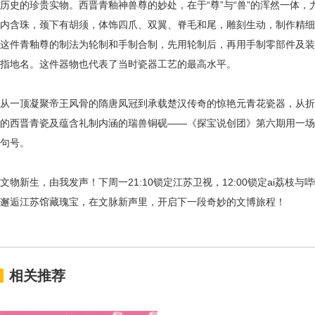
历史的珍贵实物。
西晋青釉神兽尊的妙处，在于
“尊”与“兽”的浑然一
内含珠，颈下有胡须，体饰四爪、双翼、脊毛和尾，雕刻生动，制作精细
这件青釉尊的制法为轮制和手制合制，先用轮制后，再用手制零部件及装
指地名。
这件器物也代表了当时瓷器工艺的最高水平。
从一顶凝聚帝王风骨的隋唐凤冠到承载楚汉传奇的惊艳元青花瓷器，从折
的西晋青瓷及蕴含礼制内涵的瑞兽铜砚
——《探宝说创团》第六期用一场
句号。
文物新生，由我发声！下周一
21:10锁定江苏卫视，12:00锁定ai荔
邂逅江苏馆藏瑰宝，在文脉新声里，开启下一段奇妙的文博旅程！
相关推荐