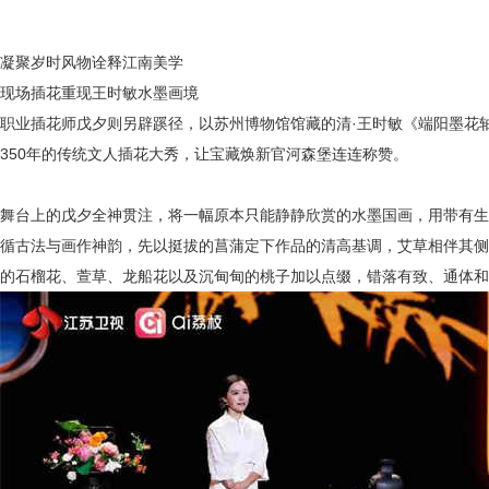
凝聚岁时风物诠释江南美学
现场插花重现王时敏水墨画境
职业插花师戊夕则另辟蹊径，以
苏州博物馆馆藏的清
·王时敏《端阳墨花
350年的传统文人插花大秀，让宝藏焕新官河森堡连连称赞。
舞台上的戊夕全神贯注，将一幅原本只能静静欣赏的水墨国画，用带有生
循古法与画作神韵，先以挺拔的菖蒲定下作品的清高基调，艾草相伴其侧
的石榴花、萱草、龙船花以及沉甸甸的桃子加以点缀，错落有致、通体和