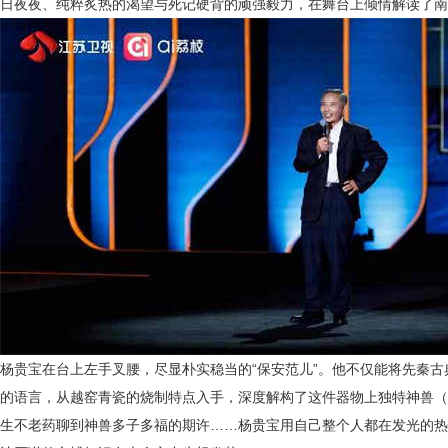
日夜夜、纯粹炙热的渴望
与死记硬背的顽强毅力
，在舞台上倾情解读了
南
杨贵宝在台上左手叉腰，尽显朴实稳当的
“保安范儿”。他不仅能将先秦
的语言，从越窑青瓷的烧制特点入手，深度解构了这件器物上独特神兽（
生不老药聊到神兽多子多福的期许……杨贵宝用自己整个人都在发光的热