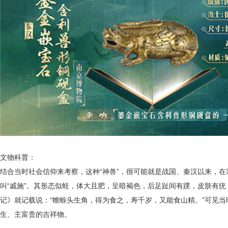
文物科普：
结合当时社会信仰来考察，这种
“神兽”，很可能就是战国、秦汉以来，
叫
“戚施”。其形态似蛙，体大且肥，呈暗褐色，后足趾间有蹼，皮肤有疣
记》就记载说：
“蟾蜍头生角，得为食之，寿千岁，又能食山精。”可见
生、主富贵的吉祥物。