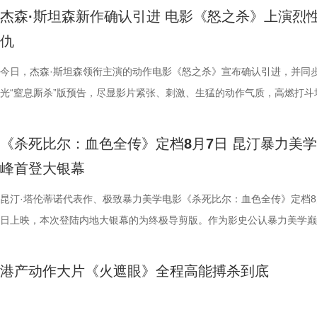
老搭档夏宇翔一起，为大家带来本轮赛事的精彩解读。目前，在积分榜上
轮》正在全国院线热映。风暴已至，
频，屏幕内外，一场人与考拉、平
思。传球、防守与射门在此处演化
疯狂创意，将足球竞技、各路奇招
公堂，三高风险藏不住了 三高离
得前所未有的震撼呈现。 百万人认
杰森·斯坦森新作确认引进 电影《怒之杀》上演烈
州队2胜3负位列第十，镇江队则六战皆墨排名倒数第一。对两支球队而
游轮上的秘密，正等待更多观众走
的故事走到了尾声，但属于考拉的
有认知的奇幻设定，不仅展现了女
幕奇观。 在电影《功夫女足》中
了一堂“三高健康课”。预防高血压
轮》豆瓣评分长年保持在8.5，超百
仇
场比赛既是荣誉之战，更事关常规赛后半段的走势，双方势必将拼尽全力
日鲜活，八代考拉大家族在这片专
了兼具燃感与爽感的视觉张
编排上。影片中，女足队员们性格
认识高血压风险，陈妍希“屡屡中招
第 191 位。相比单纯依靠反转
州队主场不容有失，“冠军泰”盼逆风起势 对泰州队来说，这是一场不容
今日，杰森·斯坦森领衔主演的动作电影《怒之杀》宣布确认引进，并同
国、助力野生考拉种群复壮的保育计划也
素的包裹之下，影片最能触动观众
源。夸张技能混搭竞技场面，碰撞
笑点拉满。含盐量竞猜中，面包、
惊悚、命运寓言与人性剖析巧妙融
比赛！ 此前四场比赛，泰州队接连负于徐州队、无锡队、苏州队等传统
光“窒息厮杀”版预告，尽显影片紧张、刺激、生猛的动作气质，高燃打斗
14.jpg 我们暂时和这段温柔的
四大看点在于接地气的小人物成长
集笑料中展现一支队伍从摩擦到凝
藏最深的“盐”值刺客？随后，高卿尘
的故事世界。许多观众在首次观影
仅在扬州身上全取三分，表现可以用差强人意来形容。究其原因，在于泰
与肃杀氛围扑面而来。《怒之杀》作为杰森·斯坦森近五年来最刺激的限
不会消散，看过考拉母子间的不舍
她们在面对强敌和外界施压时，同
长和坚持。这份奇思，正是《功夫
次上手诊脉，现场又紧张又好笑。
为寻找那些隐藏在细节中的线索与
核心阵容的流失。新赛季，泰州队阵中缺少了巴特、樊超等诸多核心球员
银幕复仇爽片，在延续其拳拳到肉的硬核动作风格之外，更以直白凌厉、
危物种保护的重量后，心底生出对
真实的脆弱与挣扎，让她们在团队
足》由周星驰执导并编剧，张小斐
瓜、小夜灯接连登场“喊冤”，国医
影片讲述了单亲母亲杰丝（梅利莎
《杀死比尔：血色全传》定档8月7日 昆汀暴力美
心轮换出现断层。如此一来，球队战斗力明显下滑，曾经固若金汤的防守
爆头的感官冲击，点燃动作片影迷期待。 影片由让-弗朗索瓦·雷切执导
我们静静期待下一次相逢，再走进
也更容易让身处现实中的普
藤健特别出演，艾米、雪野、蔡思
脂环节，李雅娟自述是高血脂患者
中遭遇风暴，众人被迫弃船，登上一
峰首登大银幕
频出现漏洞。目前，泰州队失球数达9个，仅略少于镇江队的13个，后场
·斯坦森领衔主演，将以生猛复仇贴脸暴击的烈度与全新海上密闭空间厮
大家族的故事仍在继续，我们的故
女足》由周星驰执导并编剧，张小
靖、张继聪、欧阳万成友情出演，
入“问诊”状态，从饮食到作息层层
的游轮早在1930年便已失踪，船
的压力可想而知。 不过，好消息是，在上一场与南通队的比赛中，泰州
命的设定，为观众带来一场新鲜刺激的银幕体验。 电影《怒之杀》引进图.
昆汀·塔伦蒂诺代表作、极致暴力美学电影《杀死比尔：血色全传》定档8
佐藤健特别出演，艾米、雪野、蔡
洪蕾、施予斐、景如洋、李奕臻、
护法”，哪种抗阻运动有助于预防高
接踵而至的凶杀事件，将杰丝拖入
明显回升，以1:0赢下了这场“宿命对决”，继上届决赛后再度战胜对手。
杰森·斯坦森硬核暴击贴脸输出 密闭空间厮杀肾上腺素飙升 在今日发布的
日上映，本次登陆内地大银幕的为终极导剪版。作为影史公认暴力美学巅
阳靖、张继聪、欧阳万成友情出演
桐侥、张娣主演，张琪、房岩、邓月
人的深夜困扰，到女性经期健康课，
历同一段噩梦，而每一次循环都隐
南通队上下兴奋异常。打进制胜一球的吴硕涛表示：“我们前几场的战绩
厮杀”版预告中，杰森·斯坦森孤身置身危机四伏的楼梯间，面对接连不断
作，影片承载着几代影迷的情怀与执念，此次《杀死比尔：血色全传》重
七、洪蕾、施予斐、景如洋、李奕
唐香玉、李明远、苗溢伦、鄂靖文、A
将会收获哪些生活里的健康智慧？锁定
报中，杰丝手持染血利斧站立于邮
好，急需要一场翻身仗，大家都咬着牙、拼着一股劲，就是一定要拿下这
堵与追杀，以凌厉身手展开绝地反击，在狭小空间开启一对多高能打斗。
档，大银幕原汁原味展现昆汀·塔伦蒂诺导演对影片的原初创想，更收录
霞、崔桐侥、张娣主演，张琪、房岩
别出演，由深圳电影制片厂有限公
枝播出。更多身体发出的“小信号”
出另一个自己。上下颠倒的人物构
港产动作大片《火遮眼》全程高能搏杀到底
球！” “泰州发布”则用“一场久违的胜利”来形容这场关键战，并点赞道：“
追逐、持刃肉搏、贴脸爆头等动作名场面轮番上演，高强度高观赏性打斗
独家动画片段、上下篇章合映，一站式呈现酣畅淋漓的复仇狂宴。 微信
勉恒、唐香玉、李明远、苗溢伦、鄂靖
公司、中国电影产业集团股份有限公司
现出影片浓烈的悬疑惊悚氛围，也
分拼出了血性，拼出了骄傲，更拼出了球迷心中的希望。”那么，面对联
搭配快节奏的镜头调度，让影片的紧张氛围持续升级。 作为全球最具代
_20260702101109.jpg 影史暴力美学巅峰终极导剪版 首登内地大银幕 
冯禧特别出演，由深圳电影制片厂
有限公司、未来资本投资管理有限公
命。海报上方“越挣扎 越循环”的