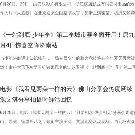
名垫底的镇江队，泰州队能否继续上演“冠军泰”归来的好戏？ “穷”则思变
动作明星之一，杰森·斯坦森凭借极具观赏性与力量感的动作表演塑造了
汀最具代表性的传奇作品，《杀死比尔》系列自问世以来，便凭借极致的
6月28日、29日，由安乐影片有限公司、浙江横店影业有限公司出品的港
业有限公司、中国电影产业集团股份有
HK LIMITED、大喜市影视文
重复，每一次试图逃离的努力，都
江队官宣调整教练团队 镇江队什么时候能收获第一场胜利，已然成为新
经典银幕硬汉形象，其干净利落的动作风格早已成为无数观众心中的“动
美学、引领潮流的符号化风格、极具张力的复仇叙事封神影坛，成为跨越
作大片《火遮眼》在北京迎来全国路演收官，领衔主演谢苗、杨恩又解读
资管理有限公司、未来资本投资管理
限公司、万维仁和（北京）科技有
轮》将于7月17日全国上映。这个
“苏超”最大的悬念！ 目前，常规赛已经过半，镇江队却只收获了0胜6负
花板”。这部限制级猛片不仅延续了观众熟悉的硬核动作场面，更将封闭
余年的不朽经典，是无数影迷心中的必刷神作。昆汀将中国武侠片、剑戟
细节，并感谢观众对影片的支持和喜爱。《火遮眼》真打真干真解恨，暴
ROOD HK LIMITED、大喜
司、深圳市八合里投资有限公司、
回！
绩，排名积分榜倒数第一的同时，还创造了跨赛季十七连败的尴尬纪录。
作为主要场景，在逼仄高压的船舱环境中，杰森·斯坦森孤身对战多名敌
西部片等美学完美融合，搭配极致的色彩构图、酣畅淋漓的动作设计、精
作和浓烈情绪的双重输出，直接又生猛，打出全球好口碑，烂番茄网站新
影业有限公司、万维仁和（北京）
宝有限公司、比高集团控股有限公
《一站到底·少年季》第二季城市赛全面开启！唐九
谓“穷则思变，变则思通”，7月1日，镇江队宣布调整教练团队，由副领队
围攻，将以贴脸搏杀、招招见血的狠戾打斗为观众带来直白生猛的感官冲
配乐卡点、鲜明的角色塑造、极具风格化的镜头调度，打造出独一无二的
98%、豆瓣评分7.9、淘票票评分9.4、猫眼评分9.4，正在好评热映中。 
限公司、深圳市八合里投资有限公
辉海外电影有限公司、北京我行文
月4日惊喜空降济南站
兼任教练员，统筹球队训练、管理工作；特聘德拉甘・斯坦季奇为技术总
也让杰森·斯坦森标志性的暴力美学得到更充分的释放。 硬汉蒙冤解恨复
风格和质感，影响了后世无数影视创作。 值得一提的是，这部影片与中
影《火遮眼》北京路演现场图-大合影.jpg 谢苗回顾终极混战打了18晚 众
月珠宝有限公司、比高集团控股有
限公司、北京锦橙文化传媒有限公
韩崑（kun）担任守门员教练；戴杨负责技术分析。德拉甘·斯坦季奇精
力全开 海外口碑未映先热 点燃期待 电影《怒之杀》讲述了富豪蒂布遭遇
着深厚的缘分。当年影片大量内景戏份均在北京电影制片厂摄影棚搭建摄
卷出动作戏新高度 电影《火遮眼》集结全球五位实战动作高手，上演不
当少年热血遇上知识锋芒，一场专属少年的脑力竞技将在今年夏天再度被
品，星辉海外电影有限公司、北京
技术有限公司联合出品。影片将于明
文、英语、塞尔维亚语，持欧足联A级教练证书。他与镇江渊源颇深，早
身亡后，贴身保镖科尔·里德被栽赃为凶手，遭到全境通缉。为躲避警方
昆汀率剧组在此驻扎拍摄长达三个月，并特邀袁和平出任武术指导，袁家
的巅峰对决，一招一式不留退路，暴烈的拼杀，喷涌的怒火，打出了极致
燃！由科大讯飞AI学习机独家冠名的江苏卫视《一站到底·少年季》第二
传媒有限公司、北京锦橙文化传媒
赛，我们影院见！
2017年就担任镇江华萨文旅足球俱乐部（中乙）职业队第一助理教练，
捕，也为了查明真相、替老板复仇，科尔登上一艘驶向公海的远洋货轮，
演“疯狂88人”，并联合一众中方人员、华人影人协同创作。追溯创作根源
听冲击。北京路演现场，观众称赞打戏镜头给得非常扎实，每一招的攻防
式启动选手招募。作为全国青少年益智科普答题节目标杆，新一季节目在
科网络技术有限公司联合出品。影
执行主教；2018年，出任镇江华萨文旅足球俱乐部（中乙）职业队第一
外卷入一场牵涉国际势力的巨大阴谋。货轮成为血色牢笼，一场避无可避
汀深度热爱邵氏经典功夫片，《杀死比尔》的动作美学、叙事内核甚至配
解都一览无余，彰显出“港产动作片最硬派的暴力美学”。谈及让无数观众
打磨、题目梯度、内容设计上也将迎来全面的重磅升级。 与此同时，备
这场融汇喜剧色彩与竞技魅力、兼
电影《我看见两朵一样的云》佛山分享会热度延续 
练。 展望后续的比赛，刘丹表示，整个队伍都在一个求新求变的状态，
上密室死斗正式打响。 影片在海外首次官宣后，就引起了热烈反响，海
深受经典港式武侠熏陶。 此次定档8月7日的《杀死比尔：血色全传》，
了”的终极混战戏，谢苗透露总共拍了18个晚上，天黑就开打，天亮就收
的线下城市赛也同步火热开启，首场线下城市赛定于7月4日在山东济南
源文淇分享拍摄时鲜活回忆
练组也会给队员带来一些新鲜感，让一切向好的方向发展。“作为教练组
纷纷留言表示期待，直言：“记忆中的杰森·斯坦森又杀回来了！”“为了杰
原昆汀导演原生创作意图的终极导剪版，包含海外公映的《杀死比尔1》
不仅五位演员之间需要默契，还要跟摄影机配合，其中有个镜头拍足8个
宇城隆重举办。新一季的智慧风暴将从泉城出发，再次席卷全国，寻找最
们会努力提供一切可能的帮助，去制定一个比较详细的目标和规划，从进
一定第一时间冲进影院！”也有网友对释出的预告印象深刻，表示：“近身
《杀死比尔2》，更追加多段从未公开的全新动画素材；放映中途设置15
时，只为捕捉到最完美的动作瞬间。这场戏的动作编排难度之高，也让谢
力与临场风采的“小小站神”！ 首季斩获全网热搜520+ “脑综天花板”回归
6月28日，电影《我看见两朵一样的云》“只要相念 终会相见”分享会走进
球、得一分、赢一场去逐步完成。”刘丹说道。 虽然成绩不理想，镇江球
戏干净利落，一枪爆头的场面刺激生猛，我预感这将是一场值回票价的视
中场休息，让大家更为舒适观影，尽情沉淀影片浓烈情绪，可谓是前所未
忆犹新。有个镜头是王伟被打到一边，重新加入战团时要用一个滑跪走位
接暑期档 回顾上一季，《一站到底·少年季》自开播以来便持续领跑同档
山。导演、编剧严艺之，领衔主演王源、文淇现身活动现场，与到场观众
是对主队给予了最大的支持。“现在已经没有任何压力了，我们比任何球
宴。”“没想到短短二十秒的预告里有这么多冲击力十足的画面，被围困在
不容错过的大银幕体验。 血色宿命启幕 利刃新娘踏上终极复仇之路 《杀
柏龙扎向纳文的刀，为找准出刀、踩刀的时间点，几位演员练习了很久。
艺赛道，交出了一份惊艳的行业成绩单。节目CSM35城与71城平均收视
影片角色内核与幕后创作等内容展开深度交流，现场氛围热烈，掌声不断