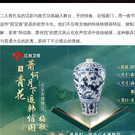
二人将扎实的话剧与曲艺功底融入舞台，手持快板、自报家门，用一曲节
这件
“国宝级”瓷器的前世今生。他们不仅将文物的特殊铁锈斑特征、烧
解，更将“韩信跑、萧何找”的楚汉风云在欢声笑语中徐徐铺展，这种极
与普通大众的距离，获得了不少观众的青睐。