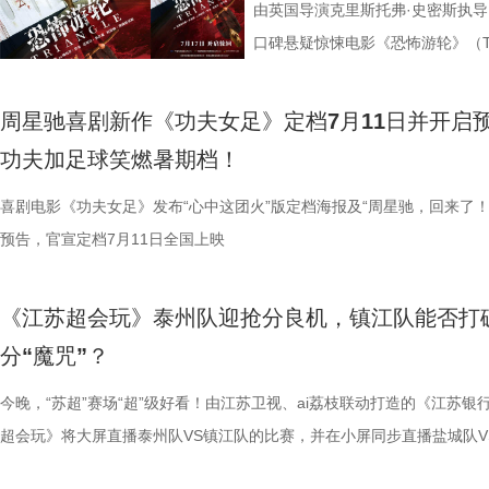
烧脑反转，而是一整套严丝合缝的
考拉、中澳保育同行三重情感线，
氛围，搭配热血功夫元素，展现出
队员们开局就闯入大型高手内卷现
宇宙用一首改编曲《若是睡眠还没
由英国导演克里斯托弗·史密斯执导
分享道。还有观众感叹：“在电脑
图片10 (1).jpg 图片9.jpg
围。这场各路奇人爆笑集结的奇幻
美瞳大法把控全场，珊瑚队巨人射门输
尘纷纷认领睡眠困扰，李雅娟一句“
口碑悬疑惊悚电影《恐怖游轮》（Tri
的画面完全变了一个模样。” 越挣扎
愈之外，节目始终坚守专业科普底
燃爽功夫对决的高能体验。
空，难题一波接着一波袭来，一场欢
慕不已。睡不着、睡不醒、半夜醒
上映，并同步释出定档海报及定档预
所写——“越挣扎，越循环”，当命
懂内容，成为无数家长首选亲子自
大看点 纵观整部影片，其
手和层出不穷的圈套，这支内忧外患
题。 本期节目，北京中医药大学
借精妙绝伦的叙事结构、层层递进
周星驰喜剧新作《功夫女足》定档7月11日并开启
能成为下一次循环的起点。不少首
育硬核体系，早在考拉落地十年前
核，无疑构成了吸引观众的核心亮
肋？预告悬念感十足，令人对正片走
学院院长的李峰师父从摸脉切入，
无数观众心中的烧脑神作。影片豆瓣
功夫加足球笑燃暑期档！
悚片”“值得反复细品”。有观众评
株桉树，每日供应上千斤新鲜枝叶
怀。作为无数影迷心中的喜剧标志
报则以强烈的反差感抓人眼球。大
场给成员们摸脉判断状态，不仅说
无数影迷奉为“人生必看的悬疑电影之
喜剧电影《功夫女足》发布“心中这团火”版定档海报及“周星驰，回来了！
自我惩罚。大银幕放大宿命的无力
属居所、定期火焰消毒树架、夏令
片独特的号召力。相信此次新作不
悠闲。看似是一群闲散自在的小人
少年团展开睡眠知识问答，从几点
副本.jpg 无限循环鼻祖首登内地
预告，官宣定档7月11日全国上映
板。” 还有影迷指出，在观众已经
环境 繁育科普更是干货满满，考拉仅
一次对经典喜剧基因的深情回望，让
现得淋漓尽致。这群惹不起的市井
办，美食奖励不断加码。面对这些
次《恐怖游轮》首次登陆中国内地
轮》的口碑仍旧坚挺，逻辑也仍经
大小，需在育儿袋发育半年；幼崽
剧感动。 在情怀的依托下
这份悬念，唯有走进影院方能揭晓。
助眠小妙招？ 2、痛经不要硬扛！
究剧情细节、绘制时间线、分析循
早已成为经得住时间考验的作品。
树叶；野外考拉单胎进化逻辑、野
胜。第二大看点则聚焦于原汁原味
星驰导演的电影素以天马行空、充
走廊”，“钝刀割肉”“疼到眼前一
机会，还是一场迟到了17年的大银
《江苏超会玩》泰州队迎抢分良机，镇江队能否打
构，经典真的永远不过时。” 上映
等专业知识，都通过日常饲养场景
看，电影依然保留着那种荒诞中透
建出自洽而动人的世界观，将日常
李雅娟分享自己的痛经经历，陈妍
迷圈层到大众观众，这部作品始终
分“魔咒”？
批观众纷纷在社交平台分享观后感：
完整野生动物保育知识，真正实现看纪
路的台词设计层出不穷，力求让观
对人物成长与团队精神的深刻观照
的“忍忍就好”吗？ 杭州市中医院
循环逻辑的推演以及隐藏细节的分
今晚，“苏超”赛场“超”级好看！由江苏卫视、ai荔枝联动打造的《江苏银
完立刻想二刷”。这些评价也印证
图片12 (1).jpg 一场双向奔
生活细节的独特解构。 与
因，他将功夫足球的舞台拓展至全
红汤、暖宝宝等日常话题，带领国
影迷深夜研究剧情的经典之作终于
超会玩》将大屏直播泰州队VS镇江队的比赛，并在小屏同步直播盐城队V
十七年，它同样属于今天。豆瓣8.
数粉丝自发蹲守更新、记录每只考
的大胆突破。第三大看点则是功夫
各种稀奇古怪的招数与功夫绝技混
活经验答对师父问题，被夸“适合学
大银幕所带来的沉浸体验将进一步
州队、无锡队VS宿迁队、徐州队VS南京队的三场焦点对决。主持人李响
留名的经典，而首次登陆内地大银
有人每周奔赴园区只为远远看一眼
统的功夫招式与绿茵竞技巧妙交织
但不显凌乱，反而因独特的喜剧逻
误区，师父还会现场教学哪些缓解痛经
复出现的场景、每一个细微的伏笔