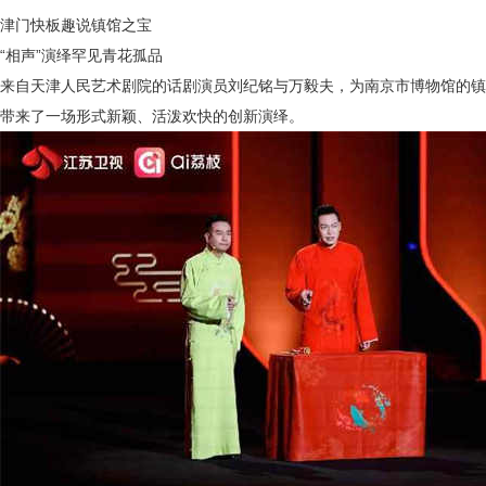
津门快板趣说镇馆之宝
“相声”演绎罕见青花孤品
来自天津人民艺术剧院的话剧演员刘纪铭与万毅夫，为
南京市博物馆的镇
带来了一场形式新颖、活泼欢快的创新演绎。