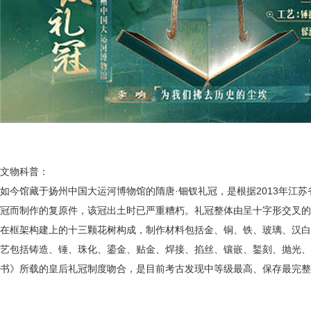
文物科普：
如今馆藏于扬州中国大运河博物馆的
隋唐
·钿钗礼冠
，
是根据
2013年江
冠而制作的复原件，该冠出土时已严重糟朽。礼冠整体由呈十字形交叉的
在框架构建上的十三颗花树构成，制作材料包括金、铜、铁、玻璃、汉白
艺包括铸造、锤、珠化、鎏金、贴金、焊接、掐丝、镶嵌、錾刻、抛光、
书》所载的皇后礼冠制度吻合，是目前考古发现中等级最高、保存最完整