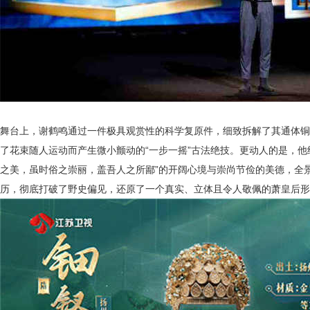
舞台上，谢鹤鸣通过一件极具观赏性的科学复原件，细致拆解了其通体铜
了花束随人运动而产生微小颤动的
“一步一摇”古法
绝技
。更动人的是，他
之美，虽时俗之崇丽，
盖吾人之所鄙
”的开阔心境与崇尚节俭的美德，全
历，彻底打破了野史偏见，还原了一个真实、立体且令人敬佩的萧皇后形