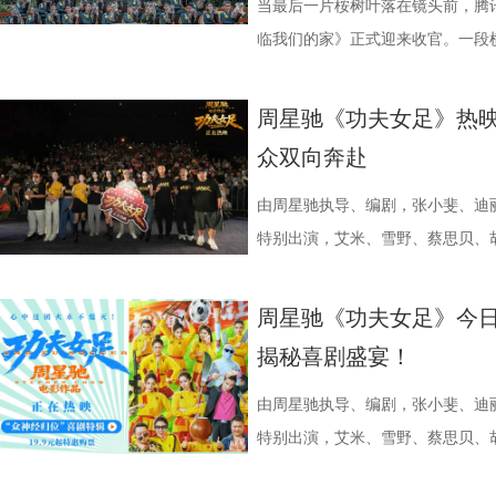
究竟哪一队能冲破关卡、率先晋级？今
业布局上迈出了坚实一步。潜力榜
视频创作者，开展限时20小时的
进，正不断上演“霸王归来”的“好
一人。随处可见的血迹、神秘的指
活环境、身体表现等线索中抽丝剥
当最后一片桉树叶落在镜头前，腾
视频《一站到底·少年季》第二季
质文学IP在盐城落地转化，实现“内
“造梦”的乐趣。 梦的乐园不止光
击、连奏凯歌吗？ 常州摇身一变成
无法逃脱的恐怖轮回——她必须反
后，却暗藏健康危机，四人一路推
临我们的家》正式迎来收官。一段横
逐，看强者如何高光登场、强势突
业资源，不仅为街区注入了持续的
年华还以“电影+”为核心设立「生
赛季常州队也给球迷们带来了足够多
更深的真相。 如今，这部曾陪伴
案结束后，李峰师父结合案例揭秘
暖的朝夕陪伴，缓缓落下温柔帷幕
配套体系。 多方联动：共筑影视生
活烟火气的沉浸式体验。「特色市
届亚军南通队，而且最近三场比赛
陆内地影院。相比电脑与手机屏幕
座”，一句“我有时候也会”瞬间把
爱的考拉、动人的保育故事与专业
周星驰《功夫女足》热映
秀文学作品的展示平台，更是多方
与生活美学的文化奇遇。「演出快
三连胜的同时，稳居积分榜第四位，
片的悬疑氛围与情绪张力——每一
传授预防口诀和推经点穴降压操，夏
心的观看回忆。 图片1 (1).jpg 图
众双向奔赴
场，江苏世纪新城集团、中子星影
律互动中点燃欢乐氛围。「全城多
下来常州队将迎来“魔鬼”赛程，除
一次命运轮回的开启，都将在影院
边学边练，陈妍希却忍不住笑称：“
松弛日常 整部纪录片没有戏剧化
议，此举标志着三方将在剧本开发
动，让光影之美成为点亮常熟的景
队、无锡队和苏州队，稍有不慎排
验 限定周边引爆收藏热情 首映礼
年团开启“肾气大测评” 新师父刘
生活，把独一份的“软萌治愈”送到
由周星驰执导、编剧，张小斐、迪
构建可持续发展的影视产业生态。
限公司、常熟市人民政府主办，中
终保持着很清醒的认识。“今年各
雾海面”——血色海面上的巨轮正驶
率先开启。夏之光意外获评“夯中之
拉明星天团：自带贵公子气质、一
特别出演，艾米、雪野、蔡思贝、
丰富了活动内涵。都市剧《余音》
意（北京）电影有限公司、中影（
都赢得很艰难。7月、8月的四场
围从银幕延伸至现实。8位coser
专属“健康测评”，现场笑料不断。
眼里只有干饭、冲锋像小坦克的食
足》爆笑热映中。
要取景地，通过影像语言展现盐城
传部、常熟高新技术产业开发区、常
心态，一场场打、一场场做准备。”
位蒙面版“杰丝”穿梭于人群之间，
号？刘兰英师父带领国医少年团通
席睡眠官笑哥； 当年四处示爱、如今
周星驰《功夫女足》今日
了“剧有料”分享活动，邀请陈宇、
至18日，以拾光为名，赴光影之
卫“项羽故里”的荣光，还是常州队迎
影迷准备了极为丰富的限定周边。
传授养耳、护肾的实用小妙招。高卿
动给后辈让道的Edison； 16 岁
揭秘喜剧盛宴！
张楚、老藤等业内大咖，围绕“什么
卫视、ai荔枝《江苏超会玩》，
邮轮甲板之上，脚下猩红海面如同
趣的互动中，大家也对肾脏健康有
日常； 还有黏着妈妈不肯独立的“妈宝”洋
达观众”的主题展开深入探讨，围
彩！
游轮舷窗画面明信片，用手掌摁住
身“肾先生”代言人 什么习惯最伤
戳中全网可爱画面至今历历在目：
由周星驰执导、编剧，张小斐、迪
花。 随着盐城师范学院青年影视
掌，似乎有人试图呼救。电影中经典的“G
持人，与“肾先生”展开一场爆笑访
落的笨拙身形、搬新家后被雌性邻
特别出演，艾米、雪野、蔡思贝、
地的揭牌，盐城在影视人才培育方
化为透卡和斧头透扇，观众可在任何
识肾脏健康。 随后，刘兰英师父
一次离开妈妈，独自和哥哥姐姐相
足》发布“众神经归位”喜剧特辑和