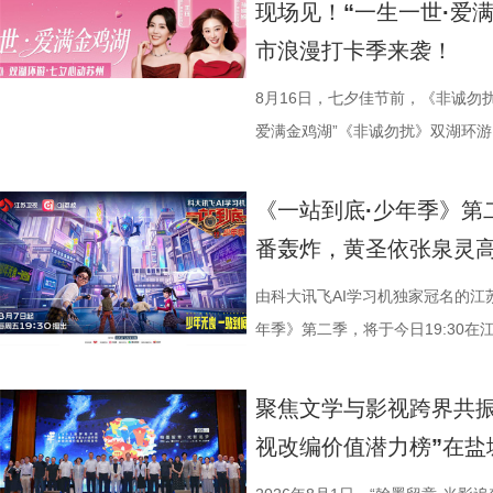
现场见！“一生一世·爱
市浪漫打卡季来袭！
8月16日，七夕佳节前，《非诚勿
爱满金鸡湖”《非诚勿扰》双湖环游
活动紧密围绕园区“一生一世·爱满金
《非诚勿扰》节目组联合苏州工业
《一站到底·少年季》第
官方微博、抖音、视频号及ai荔枝
番轰炸，黄圣依张泉灵
珏、孙嬿婉将携手《非诚勿扰》人
组成“打卡团”阵容，带领多组情侣
由科大讯飞AI学习机独家冠名的江
觅缘之旅。 图片8.png 苏州是
年季》第二季，将于今日19:30在
语，一面是工业园区的摩登璀璨。本
位优秀少年集结登场，开启一场兼
依托金鸡湖与独墅湖双湖水域联动
量。首期赛场就将迎来二选一残酷
聚焦文学与影视跨界共振
心动美好的浪漫之旅。打卡动线贯
有一支队伍能够晋级进入下一赛程
视改编价值潜力榜”在盐
02、独墅湖月亮湾码头、飞翔雕塑
而出？答案今晚揭晓！ PBL