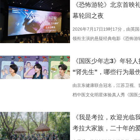
典古诗词，实现数理逻辑与传统文
复评阶段共有18篇作品入围，涵
湖光嘉年华下属的「观看」单元，
袂为大家带来比赛的精彩解读。目
《恐怖游轮》北京首映礼
维、统筹能力、抗压能力与团队
团的深入研讨与审慎评议，最终9
性与商业性的展映片单。不仅如此
分，宿迁队凭借净胜球优势排名第
幕轮回之夜
宇轩、陈铭意两位专业领队分别带
终评的9篇作品分别为： 活动现
深度融合常熟的自然肌理与人文底
球队的排名位次。 大胜无锡士气高
路正面交锋，谁将更胜一筹、成
动总策划及推介人、著名编剧、导
观众在不同的自然与文化场域中，
日，最精彩的对决当属宿迁队客场
2026年7月17日19时17分，由
理性剖析战局，“班主任”黄圣依
介。他结合市场前景与创作经验，
影片，都将通过公益放映形式开放
高驰的梅开二度，以4:2战胜无锡
领衔主演的悬疑经典电影《恐怖游
她将从成长角度解读少年的赛场表
及影视化潜力，为后续的IP孵化
将举办“拾光之约荣誉典礼”，邀请
全队上下士气高涨。进球功臣高驰
举办“一起登船坠入循环”主题首映
刻启发。在激烈的赛场比拼中，张
引。 第二届“中子星·小说月报影
以“回望十年光影、致敬同行伙伴、
在他看来，无锡队是综合实力很强
被全球影迷奉为“无限循环题材鼻祖
《国医少年志3》年轻人
由衷感慨道“年轻人为什么不怕错，
文学与影视跨界探索的深度回望，
及“拾光伙伴”的同时，回望中国电
动和顽强拼抢创造进攻机会。“这
登内地大银幕 百万人认证必看神作
“肾先生”，哪些行为最
拨之下，少年们会迎来哪些成长
耕优质文本，期待更多好故事从这
一个黄金时代的篇章。 每一次思想
力付出。”高驰表示。 目前，在积
精妙绝伦的叙事结构、层层递进的
友，黄圣依再度回归，以细腻敏锐
注入不竭动力。 产业共振：199
年华的精神角落，「理解」单元将
分，凭借净胜球优势暂列第三位，
数观众心中的烧脑神作。豆瓣评分长
由京东健康联合冠名，江苏卫视、
们的暖心后盾。赛场之上，她总能
的另一大亮点是1992造梦局的正
形交流、开放互动与轻社交形式，
本轮无锡队轮空的情况下，宿迁队
列豆瓣电影TOP250第191位。
档中医文化明星体验真人秀《国医少
绪，在开场前她特别提到华璟甜，
体，1992造梦局依托丰富多元的
的平台。「大师班」则将邀请顶级
对此，宿迁队主教练张玉宁却显得十
观众，这部作品始终保持着惊人的
视、ai荔枝播出。本期，国医少年
份勇气特别可嘉。“我这个‘班主任
化”的全产业链影视生态。街区不
打造专业电影课堂。「工作坊」将
对任何一个对手都要立足于拼。本赛
推演以及隐藏细节的分析至今仍层
健康、护肾课堂、健康求真等精彩
《我是考拉，欢迎光临
出了她对少年们始终如一的守护
后期制作中心、服装道具库、艺人
界，打造专属艺术工坊。这不仅是
号，当时外界普遍认为宿迁队完成
·乔治饰）与一群朋友乘游艇出海
单实用的养生妙招值得收藏？答案
考拉大家族，二十年的
轮答的默契博弈，再到项目实战的
站拍遍”的影视拍摄服务目标。 1
撞。 「参与」单元则将通过「光影
京队、苏州队、无锡队等传统强队
一艘名为“埃俄罗斯”号的神秘游轮
破解“中风谜案” “病发现场探案”