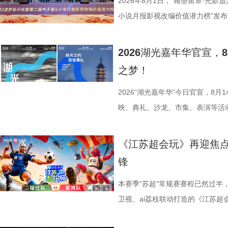
融天幕、月光码头九大地标，让参
较于第一季，本季赛制紧扣新课标
2026年8月1日，“翰墨留章·光影
浪漫故事。 图片9.png 打卡之
PBL项目挑战模式，模拟真实学
小说月报影视改编价值潜力榜”发
地居民及外籍人士、港澳台同胞提
行知行合一、学以致用的教育内核
活动由中国世界电影学会、江苏省
02两座旅游驿站，在“婚拍友好驿
加持、学科专家权威解读，以科学
化广电和旅游局、盐城经济技术开
2026湖光嘉年华官宣
宾还会前往独墅湖月亮湾码头，体
子告别被动学习，培养自主学习、
公司、中子星（陕西）影业有限公
之梦！
翔雕塑，嘉宾们将登上128米亚洲
力。 节目通过抢位赛、团队轮
达文化传媒公司联合主办，盐城师
鸡湖全景，随后前往苏州当代美术
方位检验少年们的综合素养。首轮
活动当天，众多知名编剧、导演、
2026“湖光嘉年华”今日官宣，8
动。夜幕降临，活动转场至圆融天幕
年凭借扎实数理基础与超快临场反
人齐聚一堂，共同见证文学与影视
映、典礼、沙龙、市集、表演等活
天幕上滚动播出。最后，所有人登船
定基础。紧接着的团队轮答赛考点
了一场关于IP价值转化与产业生态
由此开启的一场夏日约会。湖光嘉年
节，参与者将获颁“觅缘通关证书”。 
料，掌握幻方、数独、杨辉三角、
作，点亮IP改编新航向 作为本次
「观看」「典礼」「理解」「生活
《江苏超会玩》再迎焦
扰》官方微博、抖音、视频号及a
综合常识等多元内容，极致考验全
视改编价值潜力榜”的发布备受瞩
爱电影、爱生活的人，在常熟的湖
锋
共同展示各打卡点特色风景。8月1
可直接解锁终极项目挑战专属资
《小说月报》《小说月报·大字版
连接的集体体验。 同步发布的主
与心动的城市漫游，一次《非诚勿
阵作为终极试炼的PBL项目挑战
名文学期刊2024年第9期至2025
步路线“雄鹰线”为灵感、以“雕刻
本赛季“苏超”常规赛赛程已然过半
片11.png
的知识全部投入实操应用，在任务
影视改编潜力的佳作，旨在为影视
线路相映成趣，将为观众打开一条
卫视、ai荔枝联动打造的《江苏
巧、高阶速算、幻方构造原理，搭
接的桥梁。 第二届“中子星·小说
市生活相融共生的别样魅力。 银幕
决，小屏同步直播南通队VS扬州