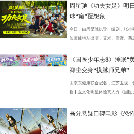
学、影视、文旅等多方资源，将有
里，仿佛也在呼吁观众都进入影院
法。陈妍希挑战养生饮品，喝出“痛
加修饰的可爱治愈，在快节奏生活
影官宣至今，收获了大量网友的关注
周星驰《功夫女足》明日
有全国影响力的影视文化高地和文
神秘人的徽章，撕开后竟显露女主
不留情，高卿尘体验后直呼“一下子
幕里满是“看完瞬间抚平内耗”“考
众顶尖球队即将展开一场前所未有
球“癫”覆想象
似乎和刚进入第一轮循环的杰丝一
单实用的养肾方法，等待国医少年
5.jpg 图片6 (1).jpg 藏在
直接拿了地狱难度剧本？！对手各
集章活动，影迷们踊跃参与，将这份
边玩边学 护肾求真挑战正式开启
节目出圈密码，贯穿全季的亲情羁
一环套一环……她们能否靠功夫在
今日，由周星驰执导、编剧，张小
浸观影 首批观众口碑出炉 19时1
搭配等内容，为大家分享实用健康
的情感内核。观众们被片中细腻情
启为期五天的全国路演，主创团队
佐藤健特别出演，艾米、雪野、蔡
“登船”仪式正式开启。200余名
“场外热线”，隔空支招默契十足，
段，成为全片情绪高光。考拉妈妈H
度交流，倾听最新鲜、最真
《功夫女足》发布“来吧！出招！”
轮回噩梦。漆黑封闭的影厅完美贴
验了针灸调理，在轻松欢乐的氛围
分开后仍隔着围栏不停呼唤、四处
戏，脑洞大开点燃爆笑赛事 
式上映。随着“至尊无敌杯”赛事进
《国医少年志3》睡眠“
海风、空荡走廊的脚步声、细碎琴
观耳识健康，再到“肾先生”国医讲
舍不得”的矛盾心绪。还有20年前
辑中，周星驰导演那原汁原味的无
结，一场融合功夫奇招与绿茵较量
卿尘变身“摸脉师兄弟”
轮内部空旷幽深的窒息氛围，在大银
些容易被忽视的身体提醒？锁定今晚2
限，诞下全球唯一海外存活考拉双
情投入，在一次次的尝试中挖掘自
“至尊无敌杯”开赛在即，一众顶尖
影院观看《恐怖游轮》的体验，确
年志3》，更多关于护肾与健康生
杀”，从初见胆怯到晚年细心照料
用标志性的无厘头表演为演员打开
此时的女足队员们开局直接拿了地
由京东健康联合冠名，江苏卫视、
果还是相应的沉浸感，都令我感慨‘
羁绊。 图片7.jpg 图片8 (1).
反复调整，帮助全组迅速进入“星”
在层层施压，赛场诡计一环套一环
档中医文化明星体验真人秀《国医少
观众表示：“全程没有突兀的jump 
洲溯源。20 年前护送考拉来华的
个镜头。三位主演亦坦言，星爷的
我们拭目以待！ “坐等开场”版海报
卫视、ai荔枝播出。本期，国医
意。全场影迷屏息观影、情绪同频
两地守护者回望当年并肩种树、改
导与演员突破自我的碰撞，
电影《功夫女足》脑洞大开，将功
解锁一堂贴近打工人、女性群体和
高分悬疑口碑电影《恐怖
氛围格外真实。” 影片结束后，不
考拉濒危的现实镜头，搭配长隆迁
的“今日开赛”版海报中，功夫女队
全新世界。在这里，比赛不再是常
忍、吃得咸、糖分高，这些看似普
反转惊到，时隔多年坐在大银幕重
园区，升华为跨越国界、守护同一
核武器，散发着一股来势汹汹的气
奇招的碰撞。今日发布的“来吧！出
1、睡眠难题引共鸣，夏之光摸脉“开