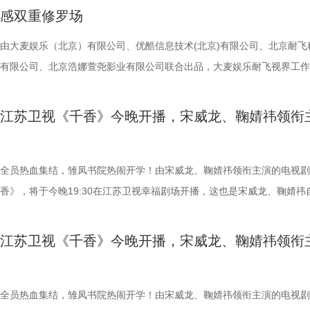
公司、北京优酷传媒有限公司联合出品，该剧不仅是国家广播电视总局重
万般情绪涌上头，她本能地想逃回
感双重修罗场
持项目、江苏重大题材文艺创作资助项目、江苏省广播电视局精品扶持项
疼，并涌现出一段并不属于她的记
也是近年来聚焦中国近代民族工业发展历程的重大历史题材精品力作。 
由大麦娱乐（北京）有限公司、优酷信息技术(北京)有限公司、北京耐飞
的农村，不久前因不堪流言蜚语，
潮生》以近代民族实业家、教育家张謇的毕生实践为线索，回溯在清末民
有限公司、北京浩娜萱尧影业有限公司联合出品，大麦娱乐耐飞视界工作
摆在她面前的，是比2026年还要
历史时期中国民族工业筚路蓝缕的创业历程。剧集以甲午战争后风云激荡
作的电视剧《二龙湖·“村”暖花开3》正式官宣将于7月17日在优酷全网独
助的母亲，以及一张尚带稚气的脸
会变局为背景，讲述张謇高中状元后弃政从商，创办近代中国最早的民营
该剧由东北喜剧代表人物张浩执导、编剧并领衔主演，许玉军（来喜）、
剧集从一开始，就牢牢把人按在了屏
江苏卫视《千香》今晚开播，宋威龙、鞠婧祎领衔
企业之一——大生纱厂，并在外资挤压、市场动荡中拓展盐垦等实业版图
萌、张洪杰、郑舒环、郭铁城、黄晓娟、穆玉环（穆乐恩）等实力演员联
拥有完美人生？”这话，几乎人人
时倾力兴办学校、医院、育婴堂等公共事业，以实业反哺地方，探索“实
盟。时隔一年，“浩氏喜剧”强势回归，誓将东北那股子热辣滚烫的烟火气
的意外，于是人们忍不住幻想：若
国、教育兴邦”的可行路径。全剧将个人命运嵌入国家转型的宏大叙事，
席卷荧屏。 1.jpg 村官上任剧情升级，浩哥遭遇“连环劫” 《二龙湖·“村”
全员热血集结，雏凤书院热闹开学！由宋威龙、鞠婧祎领衔主演的电视剧
来的路就会顺畅许多？可《你好19
近代知识分子从庙堂走向民间、以社会建设回应时代的使命担当。 创作
开》系列深耕乡村振兴题材，以原汁原味的东北方言与接地气的人物群像
香》，将于今晚19:30在江苏卫视幸福剧场开播，这也是宋威龙、鞠婧祎
之口，轻轻甩出一句醒脑的话：别
时多年搜集史料、实地调研，围绕张謇作为士人、企业家与社会改革者的
称。第三季在延续前作“温情底色+爆笑叙事”的基础上，全面升级矛盾冲
《漂亮书生》后的二搭之作。剧中两人从同窗到宿敌，二搭默契也拉满了
这句话，也给出了整部剧的底色：
身份进行多维度刻画，力求在历史事实基础上还原其精神抉择。据制片方
物关系。 本季最大的变数，莫过于大学生村官秦淑宇【穆玉环（穆乐恩
们的期待。 入书院遇良人，也遇天敌 《千香》的故事，始于一场命运的
坦途。也恰恰因此，让人更想看下
江苏卫视《千香》今晚开播，宋威龙、鞠婧祎领衔
绍，剧本数易其稿，并邀请近代史学者参与论证，确保重大史实准确。并
饰】的空降。这位带着新思想、新章程的“村官”，一上任便强势推进“旅
错。青丘孤女小棒槌（鞠婧祎 饰）原本和师父过着与世无争的日子，却
也、翟潇闻领衔主演 在八十年代闯
历史事实为根基的基础上，以艺术表达呈现精神世界，力求刻画一位有理
示范村”建设，直接将张浩原本“脚踩西瓜皮，滑到哪里算哪里”的乡村治
失踪后，为追寻线索而踏入雏凤书院。与此同时，为救兄长而刻意接近她
莱，到如今坚强向上的夏晓兰，这
有担当、有家国情怀的民族企业家形象，让更多观众走近民族先贤，感受
彻底打乱。当秦淑宇严苛的规范化管理，撞上张浩灵活变通的“野路子”，
修远（宋威龙 饰），也以温润少年的身份步入书院。同窗修习的时光里
全员热血集结，雏凤书院热闹开学！由宋威龙、鞠婧祎领衔主演的电视剧
而这一次，她将一个“36岁现代女