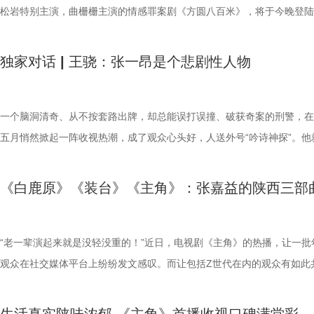
对家乡的眷恋与热爱，尽数融入十年创作之中。“陕西三部曲”不仅是他个
《生命48小时》和《迷墙》《罪恶拼图》等更多优质影视作品，为观众
圆梦大学。 精准复刻往日风貌 触动观众对情感与理想的思考 《纯真年代
盈盈笑意隔空相应，展现出对生活质朴而热切的向往。郭晓婷与王天辰则
观众的麻筋上，“做自己人生的主角”“认栽不认命”的精神破圈回响，“为一
松岩特别主演，曲栅栅主演的情感罪案剧《方圆八百米》，将于今晚登陆
艺生涯的重要印记，更是一位文艺工作者深挖地域文脉、记录家乡百态的
具感染力的角色与更精彩的表演。
情》以“生活流”的叙事细腻刻画了人物情感的沉淀与变化，四位主演的演
书本，安然坐于案前，文雅沉静中透出知性气质。角色的细腻神态悄然透
奔赴一座城”的“影视+文旅”联动火到线下，古老非遗秦腔的“吹火”绝技掀
卫视幸福剧场。一场关乎真相、亲情与救赎的较量即将上演，让这段方圆
表达。这份创作早已超越单纯的职业范畴，升华为对传统文化、地域故事
令人惊喜。陈飞宇此次透过诸多生活化细节，生动展现了方穆扬身上独有
人物性格，也提升了观众对这段年代青春的期待值。 精品匠心铸就烟火
据热，《主角》用品质一证再证；长剧尊重观众，定然会被观众托举！ 2
米的故事，直抵千米之外的你我心中。 开局即为“亮牌”，以“父子对决”为
独家对话 | 王骁：张一昂是个悲剧性人物
护与传承，彰显出文艺从业者的责任、坚守与笃定。 地域故事从不会被
诚与浪漫；孙千则跳脱出固有标签，将费霓在困境中持续成长的坚韧气质
引发跨时代情感共鸣 《纯真年代的爱情》以朴实的镜头语言，精准捕捉
存 饰 忆秦娥.jpg 全网登顶：刷新现实主义年代剧台网纪录 长久以来，
驱动 《方圆八百米》的故事聚焦上世纪九十年代末的丰阳小镇矿区。一
土所局限，小人物的执着、匠人的坚守、土地蕴藏的温暖，拥有跨越山海
得深入人心。此外，郭晓婷与王天辰演绎了一段更为成熟反差的情感关系
时光的肌理与温度。无论是集体生活的互助温情，还是青年挑灯夜读的拼
在网络播放数据上一直处于“吃亏”的位置。悬疑、古偶、仙侠等类型凭借
女尸的出现，打破了表面的平静，小镇内的违禁药品贩卖网络随之浮出水
越时光的力量。张嘉益用十年深耕，让陕西故事走出地域，让普通人的人
方穆扬、费霓形成鲜明对照，丰富了剧集的情感维度。 值得一提的是，
影，剧集通过对日常生活流的扎实呈现，还原了一个真实可感、充满烟火
突、快节奏天然吸睛，而现实主义年代剧因题材厚重、情感含蓄，往往被
警察陈红兵（丁勇岱 饰）紧跟线索，却步步逼近亲生儿子陈辉（许凯 饰
一个脑洞清奇、从不按套路出牌，却总能误打误撞、破获奇案的刑警，在
动全国观众。岁月不负深耕者，相信未来，张嘉益依旧会带着这份赤诚与
制作上尤为注重时代氛围的营造与美学品质的追求。导演陈畅着力构建了
年代空间。这一富有感染力的艺术表达，得益于主创团队的匠心制作。导
为“口碑高地、热度洼地”；还会被划分受众圈层，打上“中老年传统电视
在方圆八百米的小天地里，父子间的对抗、职责与亲情的纠结、法律与人
五月悄然掀起一阵收视热潮，成了观众心头好，人送外号“吟诗神探”。‌他
守，继续行走在创作之路上，为观众带来更多有温度、有力量、有深度的
“强烈质感+高饱和暖色调+丰富生态细节”的视觉体系。从服装道具的精准
畅延续其对细腻情感的把控优势，通过精心搭建的实景与考究的服化道细
供”标签，年轻网生观众则被自动除名。 3.秦海璐 饰 花彩香.jpg 《主角
交缠，让这个家庭与小城一同面临善恶的抉择与考验。 不同于悬疑剧常
张一昂，也是江苏卫视幸福剧场热播剧《低智商犯罪》的男主角。 这份“
品。
原，到场景搭建的生活气息注入，均体现其严谨的创作态度。剧中出现的
复现了时代风貌，并在光影与色调上着力营造温暖、明亮、充满希望的视
央视一套黄金档历史收视冠军，在腾讯视频热度破30000，登顶站内热度
念设置，《方圆八百米》开局即“亮牌”，毫不避讳地揭露主角陈辉就是小
常”的迷人劲儿，连扮演者王骁也招架不住。“这个角色最打动我的地方，
《白鹿原》《装台》《主角》：张嘉益的陕西三部
衫、二八大杠、工厂宿舍等元素，不仅复刻了年代的印记，更承载了一代
调，让年代记忆焕发时代新意。 该剧通过展现方穆扬、费霓等青年在时
的现实主义年代剧，这两顶桂冠的分量远超数字本身。它不仅“统一全家
禁药品网络的幕后推手。这种“明牌式”叙事，把戏剧张力从“谁是凶手”转
就在于他的‘不正常’，那种另类感，特别能挑起演员的表演欲。” 办案逻
集体记忆与情感共鸣。这些超越爱情本身的表达，构成了剧集扎实的基地
中相携成长的奋斗历程，真诚致敬了那个物质虽不丰足、精神却充沛的岁
控器”，让观众愿意重新打开电视，潜移默化影响观剧习惯。年轻观众还
了“父子何时摊牌”，观众也不再是追着真相跑，而是猜测警察父亲何时看
“别着急”就是他的底层代码 张一昂是个很另类的刑警。面对跳楼者，他
其既能唤起长辈对往昔岁月的情怀，亦能触动年轻观众对情感与理想的思
深入探讨了“实用与浪漫”、“理想与现实”等承载时代印记与精神共性的重
母辈“反向种草”，他们在电视上追剧，到网络上讨论，打开弹幕，满屏“
子的伪装、这对父子何时迎来正面对峙。观众已知结局，却只能揪着心，
经地念出冷门诗句：“诗歌现在在挽留你。”结果不但没把人劝下来，反而
“老一辈演起来就是没轻没重的！”近日，电视剧《主角》的热播，让一批
陈畅用“年代戏新拍”概括了他的创作思路。他认为，“新拍”的基础是史实
题。这种植根于岁月、彰显于当下的坚韧精神，跨越时空依然鲜活，必将
三刷”，还有人说“这是我妈推荐给我的，结果我哭得比她还凶”。过去那些
剧中人一步步走向那个注定的悲剧，仿佛在看一场无力回天的倒计时。 
方念得更想跳了。被派到三江口查探命案，他一心只想赶紧回省城交差了
观众在社交媒体平台上纷纷发文感叹。而让包括Z世代在内的观众有如此
核心则是融入当代观众的审美习惯。他在剧中植入了新的视听语言，比如
大观众产生深切共鸣，为其注入温暖而坚实的情感力量。 电视剧《纯真
代剧注定小众”“年轻观众不是受众”的有色眼镜被彻底打破。严肃文学改
“父子对决”为核心驱动力，用强对抗性的人物关系编织出一张密不透风的
却偏偏凭借“锦鲤体质”歪打正着、屡破奇案，惹得观众直呼：“接张一昂
的，其中之一便是该剧艺术总监、主演张嘉益，他在剧中饰演县剧团司鼓
效呈现对家的想象、用幕布拍摄影子舞等，都是为了表达：“不管哪个年
爱情》现已正式定档，6月2日起，锁定江苏卫视幸福剧场，让我们一同
实主义创作完全有能力同时拿下“口碑”与“流量”两块金牌。对于创作者而
网络。陈红兵与陈辉之间，既是血脉至亲，又是潜在的追逃对手，每一次
运！” 张一昂这份让人羡慕的“事业运”，在王骁看来，关键就是“事急从权
秦娥的舅舅胡三元。已播剧情中，胡三元先是在剧团演出中被临时拉上台