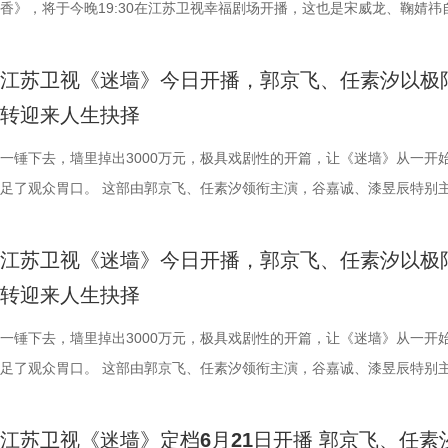
民族自强不息、实干报国的精神品格。 张謇一生与近代中国命运紧密相
从工作理念到执行细节频频交锋，火花四溅，笑料百出。 2.jpg 与此同
生到熟悉，从试探到依赖，情愫在一次次共渡难关中悄然滋生。 鞠婧祎
香》，将于今晚19:30在江苏卫视幸福剧场开播，这也是宋威龙、鞠婧祎
次分明、真实可感。 面对乡邻泼
是时代亲历者，也是重要参与者。该剧将个人命运与国家命运相结合，展
角张浩的工作、情感也陷入前所未有的“至暗时刻”。事业上，快递打包设
角色，实为建木神女姜黎非，一人双面，前期是天真烂漫的乡野丫头，后
《漂亮书生》后的二搭之作。剧中两人从同窗到宿敌，二搭默契也拉满了
害。到了支摊卖鸭蛋时，她又换上
张謇从状元到实业家的身份转变，以及近代知识分子通过实业和社会实践
本居高不下，示范村评选更是强敌环伺，每一步都走得如履薄冰；感情上
蜕变为清冷坚韧、身负三界命运的神女；而雷修远的真实身份，则是身负
们的期待。 入书院遇良人，也遇天敌 《千香》的故事，始于一场命运的
代，机灵劲儿全写在眼角眉梢。 
江苏卫视《迷墙》今日开播，郭京飞、任素汐以极
国家进步的努力。今年是张謇逝世100周年，该剧在此节点推出，具有特
与李茗涵（郑舒环 饰）敲定婚期，沉浸在幸福中的他，猝不及防被白富
咒、隐忍腹黑的夜叉族后裔。“夜叉克建木”的天生命格，注定他们生而为
错。青丘孤女小棒槌（鞠婧祎 饰）原本和师父过着与世无争的日子，却
发、身着西装裙的商界女强人，周
转迎来人生抉择
历史纪念价值。剧名“江海潮生”既点明南通通江达海的地域特征，也隐喻
黄涌泉（刘萌萌 饰）带来的“亲子关系”风波砸中。外有示范村评选“紧箍咒
当真相渐露，相爱之人被迫站在对立的两端，上演一段跨越宿命的爱情。
失踪后，为追寻线索而踏入雏凤书院。与此同时，为救兄长而刻意接近她
不只是夏晓兰的逆袭，更是一个演
立足本土、顺应时代潮流的开放视野。剧中以平实细腻的笔触呈现张謇的
内有情感信任危机，张浩能否凭借他的“草根智慧”化解这场事业与情感的
的设定，也让不少观众将其称呼为修仙版的“梁山伯与祝英台”。 视觉层
修远（宋威龙 饰），也以温润少年的身份步入书院。同窗修习的时光里
一锤下去，墙里掉出3000万元，极具戏剧性的开篇，让《迷墙》从一开
歌曲类节目的舞台上。而这一次，
抉择与命运沉浮，将其突破陈规、敢为人先的开阔眼界，埋头苦干、坚韧
危机，成为本季最大看点！ 全村整活群像生辉，绘就乡村振兴新图景 除
《千香》也呈现了一场国风美学的精致范本。剧组历时数月，手工打造了8
生到熟悉，从试探到依赖，情愫在一次次共渡难关中悄然滋生。 鞠婧祎
足了观众胃口。 这部由郭京飞、任素汐领衔主演，谷嘉诚、漆昱辰特别
演一个青涩、温润的八十年代青年
的实干精神，以及心系百姓、实业报国的家国情怀，化作跨越百年的精神
线外，张浩标志性的“浩氏喜剧”风格在本季更趋醇厚细腻，在密集笑点之
余套戏服，将点翠、云绣等非遗技艺融入一针一线。女主角鞠婧祎造型以
角色，实为建木神女姜黎非，一人双面，前期是天真烂漫的乡野丫头，后
电视剧，将于今晚19:30在江苏卫视幸福剧场开播。一堵被砸开的墙，一
晓兰。这个角色原本容易写得单薄
话，与当代观众形成深刻共鸣。 该剧由幸福蓝海影视文化集团股份有限
剧集亦不乏温情落点。既有大权、福生、二狗、郝成功等配角贡献的魔性
罗裙、简约头饰为主，展现灵动娇俏。后期蜕变为清冷神女姜黎非，以蓝
蜕变为清冷坚韧、身负三界命运的神女；而雷修远的真实身份，则是身负
降巨款，一对被推入命运漩涡的普通夫妻，这场关于金钱、婚姻与人性的
成为很多人心里的“白月光”。 初
江苏卫视《迷墙》今日开播，郭京飞、任素汐以极
作，王伟民执导，张强编剧，王鸥、杨立新、何冰、郝平等领衔主演（按
袱，也有张家爷仨笑闹互怼背后的默默守护，以及张洪杰饰演的老一辈对
系纱裙搭配银饰，眉间点缀冰纹花钿造型，其中标志性的“建木神树”造型
咒、隐忍腹黑的夜叉族后裔。“夜叉克建木”的天生命格，注定他们生而为
即将上演。 荒诞暴富开局：黑色幽默与人生抉择交织 剧集开篇，便呈现
护，周诚的爱始终热烈而滚烫。有
转迎来人生抉择
笔画排序）。主创团队表示，希望借助扎实的表演与严谨的制作，让观众
深沉的爱。这种笑中带泪的叙事，让观众在收获高密度快乐的同时，更能
件手工缝制便耗时400小时。男主角宋威龙的水墨袍则走内敛路线，蓝白
当真相渐露，相爱之人被迫站在对立的两端，上演一段跨越宿命的爱情。
对带着几分霉运的夫妻。丈夫余鸣（郭京飞 饰）在生活和赚钱上都颇为
踏实感。”这是对角色的认可，更是
这位“状元实业家”的真实人生，感受近代中国实业报国精神的厚重分量。 
见证年轻一代对家乡建设的执着探索与赤诚之心。 作为“二龙湖”IP的成
看似清雅素净，实则腰封与袖口暗藏金线雷纹，正应了造型团队“藏雷于水
的设定，也让不少观众将其称呼为修仙版的“梁山伯与祝英台”。 视觉层
调：直播卖珍珠粉被曝质量问题，急于救人却忘了拉手刹导致车辆刮蹭，
一锤下去，墙里掉出3000万元，极具戏剧性的开篇，让《迷墙》从一开
外，王冠逸、郑伟、林潇、赵达、
20日起，《江海潮生》将在央视一套及爱奇艺、腾讯视频、优酷同步播
作，第三季也从未止步于插科打诨，而是敏锐捕捉时代脉搏，将直播助农
设计巧思，于无声处见惊雷。 宋威龙、鞠婧祎共赴一场避不可避的宿命 
《千香》也呈现了一场国风美学的精致范本。剧组历时数月，手工打造了8
赔付30万元压得他喘不过气；为解家庭危机，他甚至铤而走险，听信损
足了观众胃口。 这部由郭京飞、任素汐领衔主演，谷嘉诚、漆昱辰特别
加盟，也为剧集质感保驾护航。王
旅融合、新老观念碰撞等现实议题巧妙织入剧情。剧集在二龙湖村实景拍
的身形、立体的五官、利落的打戏，宋威龙饰演的雷修远，一出场便将观
余套戏服，将点翠、云绣等非遗技艺融入一针一线。女主角鞠婧祎造型以
借高利贷买下一栋“凶宅”。这个带着一口蹩脚的闽南普通话的余鸣，活脱
电视剧，将于今晚19:30在江苏卫视幸福剧场开播。一堵被砸开的墙，一
者，也是她创业路上的伯乐；董璇
深度融合四平本地地标与文化符号，用“草根智慧”化解发展难题，在鸡飞
目光牢牢锁定。虽是古装剧的“常客”，但此次在《千香》中，他完成了一
罗裙、简约头饰为主，展现灵动娇俏。后期蜕变为清冷神女姜黎非，以蓝
个生活不如意、处处惹是生非的倒霉蛋。 妻子文一彤（任素汐 饰）同样
降巨款，一对被推入命运漩涡的普通夫妻，这场关于金钱、婚姻与人性的
支持下摆脱不幸福的婚姻，找回自
江苏卫视《迷墙》定档6月21日开播 郭京飞、任素