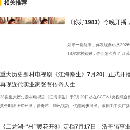
相关推荐
《你好1983》今晚开
如果一觉醒来，你发现自己从2026
18岁农村姑娘，你会怎么办？ 江
1983》，讲的正是这样一个“满
领衔主演，他们将带领各位一起，
重大历史题材电视剧《江海潮生》7月20日正式开
重新闯荡一回八十年代初的江湖。 
再现近代实业家张謇传奇人生
旦，醉酒后的夏晓兰（周也 饰）
28集重大历史题材电视剧《江海潮生》于7月20日起在CCTV-1央视综合
她此刻的人生。勤勤恳恳当了多年“
黄金时段正式开播，爱奇艺、腾讯视频、优酷同步播出。该剧由中央广播
个大窟窿，也把自己一脚踹进了深
总台、江苏省广播电视总台、幸福蓝海影视文化集团股份有限公司、中共
“叮叮叮”的声响，而时间，也在这
市委宣传部共同出品，北京爱奇艺科技有限公司、深圳市腾讯计算机系统
年的夏晓兰，而是1983年一个同
《二龙湖·“村”暖花开3》定档7月17日，浩哥陷事