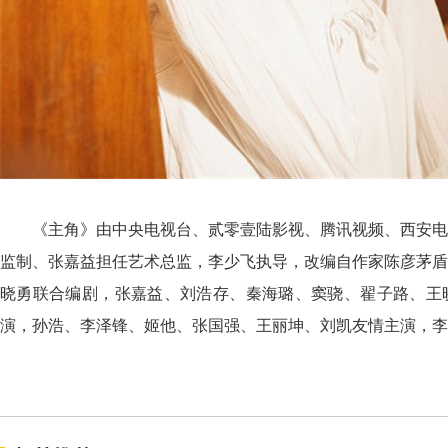
《主角》由中央电视台、贰零壹陆影视、腾讯视频、西安电
监制、张嘉益担任艺术总监，李少飞执导，改编自作家陈彦茅盾
晓勇联合编剧，张嘉益、刘浩存、秦海璐、窦骁、翟子路、王
演，孙浩、李泽锋、姬他、张国强、王丽坤、刘凯友情主演，李