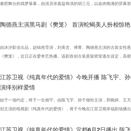
一众实力不俗的年轻演员：叶盛佳饰演的狐妖陆离神秘莫测，朱丽岚化身
实内核，同时也兼具了浓厚的都市生活流质感。《迷墙》用贴近市井烟火
的各类生活风波与人际纠葛之中。当一切美好的幻想轰然坍塌，面对生存
笔横财，将如何搅动这对中年夫妻看似平静的生活？ 值得一提的是，郭
顶着压力准备装修，却意外从墙体砸出三千万现金。这笔天降横财让两人
秦腔舞台的戏梦落幕，由演员张嘉益饰演的胡三元，以血肉饱满的荧幕形
唱月温婉动人，刘梦芮演绎的百里歌林亦各具锋芒……每一个角色都被用
活描摹，深度聚焦中年婚姻里的信任危机、成年人的职场生存焦虑、人性
富、诱惑与底线的艰难抉择，余鸣与文一彤逐渐重拾初心，找回了属于夫
任素汐此前各自塑造过许多深入人心的角色，此次首度合作便“欢喜冤家”
暴富，鸡飞狗跳的日子似乎终于迎来曙光，周遭人的态度也瞬间扭转，荒
获广泛好评。从《白鹿原》到《装台》再到如今的《主角》，张嘉益前后
琢，每一位演员都倾情投入，带领观众一同感受这场仙侠大戏中的爱恨情
望面前的摇摆以及财富面前道德与善恶的抉择等现实议题。在荒诞现实主
的信任。而预告中出现的“齐天大圣”更暗藏深意、引人深思。它的存在如
差设定令人期待。总编剧余耕在谈到创作时就坦言：“写剧本的时候，脑
真实的人性百态就此展开。 郭京飞演绎的余鸣充满市井烟火气，将中年
十年，用三部作品、三个人物、三种人生切面，勾勒出三秦大地的人间百
陶德燕主演黑马剧《樊笼》 首演蛇蝎美人扮相惊艳
7月2日起每晚19:30，锁定江苏卫视幸福剧场《千香》，雏凤小分队已集
外壳之下，该剧传递出一个朴素的生活哲理：钱财从不是人生的终极答案
面可以照见内心的镜子，引导主人公打破心墙，走出迷墙，探寻平凡生活
会跳出郭京飞的表情。”这位擅长演绎市井小人物的演员，把余鸣身上的
事无成时窘迫又不甘的状态拿捏得恰到好处，举手投足间自带独特喜感。
1 (3).jpg 十年深耕：一域乡土，三幕人间 对于创作者而言，艺术生命宝
一同开启这段奇幻之旅。
正的幸福不在于物质的堆砌，而在于本心的坚守、家人的相伴与内心的安
正的幸福真谛。
与不甘诠释得层次分明，与任素汐的对手戏更是火花四溢，看点不断。 
汐生活化的演技既真实又富有代入感，精准呈现了文一彤被生活磨平棱角
张嘉益用十年时间扎根家乡故土，讲述普通人的故事。《白鹿原》拉开张
心困则路迷，心定则路安。今晚19:30锁定江苏卫视幸福剧场，一同走进
壳藏现实内核 实力主创护航品质 作为一部聚焦都市小人物生活百态的作
疲惫与无奈。而剧集“一锤砸出三千万”的极致设定，更让人忍不住好奇—
“陕西三部曲”的序章，他所饰演的白嘉轩，立足苍茫厚重的关中乡土，演
由沐汐影业出品，赵锦焘导演，刘美含、傅菁、陶德燕主演的古装女性悬
墙》的命运世界，在生活浮沉中找寻属于自己的幸福本真。
《迷墙》以荒诞现实主义为底色，跳出传统都市剧叙事套路，用黑色幽默
笔横财，将如何搅动这对中年夫妻看似平静的生活？ 值得一提的是，郭
旧时代乡村宗族的风云变幻，将黄土高原上一代人的挣扎、坚守与风骨刻
《樊笼》，近日正在爱奇艺热播。该剧首创古装悬疑密室逃生设定，高密
深刻现实内核，借“钱是照妖镜”的核心设定，深入探讨中年婚姻的信任危
任素汐此前各自塑造过许多深入人心的角色，此次首度合作便“欢喜冤家”
入木三分。而后《装台》转向市井街巷，镜头对准普通劳动者的烟火日常
反转情节与全员女强阵容，引发大量“自来水”好评。陶德燕在《樊笼》中
普通人的生存压力与人性善恶的边界，从表层的暴富爽感逐步升维至对人
差设定令人期待。总编剧余耕在谈到创作时就坦言：“写剧本的时候，脑
嘉益饰演的勤恳坚韧的刁顺子，融入城市劳动者的日常生活，市井人家的
的万红柳，是幕后最强反派的心腹，美艳狠辣，智计深藏。陶德燕精准拿
江苏卫视《纯真年代的爱情》今晚开播 陈飞宇、孙
生活真谛的思考，让观众在欢笑中读懂生活，照见自己。 剧集以三千万
会跳出郭京飞的表情。”这位擅长演绎市井小人物的演员，把余鸣身上的
酸甜、善良热忱随着刁顺子的三轮车，“蹬”进时代浪潮里。近日收官的《
色复杂内核，将万红柳的狠戾果决、心机深沉与宿命悲凉演绎得入木三分
演绎别样爱情
财为核心驱动，引领各色人物展开各自的故事线。余鸣夫妇在有钱之前有
与不甘诠释得层次分明，与任素汐的对手戏更是火花四溢，看点不断。 
角》则将视角聚焦传统秦腔梨园，以戏曲行业的起起落落折射时代变迁，
底打破观众对反派角色的刻板印象。 1.jpg 陶德燕首演蛇蝎美人 古典舞
迫，有钱之后便有多狂妄，身边的亲朋好友也瞬间变了一副嘴脸：曾经鄙
壳藏现实内核 实力主创护航品质 作为一部聚焦都市小人物生活百态的作
元这一角色，带着梨园艺人的执着与担当，有亲人长辈的爱和托举，一副
学院派风采 在《樊笼》大雅之堂篇章，陶德燕饰演的万红柳一出场，便
始于一场约定，终于一生相守。由陈飞宇、孙千领衔主演，郭晓婷、王天
的亲戚，从冷眼转为攀亲；当年下套转卖凶宅的发小，竟主动偿还物业费
《迷墙》以荒诞现实主义为底色，跳出传统都市剧叙事套路，用黑色幽默
“敲”在观众的麻筋上。 2 (2).jpg 从乡村宗族到城市市井，再到传统梨园
目、气场慑人，作为颜值担当领舞一曲，水袖翩然，舞姿轻盈，一颦一笑
别主演的电视剧《纯真年代的爱情》，将于今晚在江苏卫视幸福剧场播出
“投名状”。一时间，围绕余鸣的鲜花与掌声，与此前他所遭受的白眼与冷
深刻现实内核，借“钱是照妖镜”的核心设定，深入探讨中年婚姻的信任危
多维度、全方位描摹出陕西深厚的人文底蕴与鲜活的众生百态。张嘉益以
是美人风姿。可这般绝色之下，却视人命如草芥，决断生死于股掌，柔美
剧讲述了因救人受伤失忆的知青方穆扬（陈飞宇 饰）与一心想上大学改
形成了鲜明的对比。 可是，当一夜暴富的狂欢过去，余鸣和文一彤很快
普通人的生存压力与人性善恶的边界，从表层的暴富爽感逐步升维至对人
者的视角行走于故土之上，用十年时光梳理地域文脉，让三秦大地的风土
与狠辣心性形成极致反差，塑造了荧幕上少有的蛇蝎美人形象。这一精彩
的追梦女工费霓（孙千 饰），阴差阳错“先婚后爱”，最终彼此扶持实现
江苏卫视《纯真年代的爱情》定档6月2日播出 陈