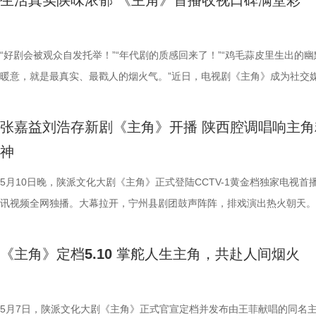
生活真实陕味浓郁 《主角》首播收视口碑满堂彩
能把日子过好，靠的是彼此的理解和愿意一起往前走的心意。” 今晚锁定
段烟火氤氲的岁月，见证在时代洪流中熠熠生辉的青春理想。
这是一个尤为珍贵的行业信号，只要沉下心做内容，市场会报以回响。在
视、每一场对话都可能是谎言与真相的博弈。而高松格（邓恩熙 饰）、
缓则圆”八个字。“碰到什么事，他不着急往前冲，而是先缓一缓、放一放
演，饰演《红灯记》中的日本军官，夸张的造型和生动的表演，引得观众
卫视幸福剧场《纯真年代的爱情》，透过这段“纯真年代的爱情”，共同收
长剧最关键的时刻，《主角》送给现实主义创作一枚勋章，也给所有扎实
（胡可 饰）看似是温暖的情感锚点，但她们的隐忍与选择或将引爆家庭
旁人看来，这或许是装傻充愣，又或许是束手无策下的假装镇定，但在王
笑，还将他的舞台造型做成了表情包；令人揪心的意外接踵而至，舞台事
手并进的温暖力量。
剧，相信慢工出细活的从业者吃下一颗定心丸。 全民托举：国民口碑成
的矛盾。此外，霍开明（涂松岩 饰）、刘娜（曲栅栅 饰）等人各自也与
理解里，这就是一种大智若愚。 “这也给我自己提了个醒。”王骁将角色
成小钉子离世，他自己也身受重伤，但他独自扛下责任，在入狱前向剧团
“好剧会被观众自发托举！”“年代剧的质感回来了！”“鸡毛蒜皮里生出的幽
之光 《主角》的热播，其引发的联动已经衍生为一种文化现象。它为非
有着千丝万缕的牵连。每一个人都身陷在自己的困局之中，每段关系都缠
延伸到对生活感悟中：“生活中遇到一些事情，不必着急去决定、去评判
“托孤”，请求大家照顾好忆秦娥，同时叮嘱小秦娥无论任何时候都别放弃
暖意，就是最真实、最戳人的烟火气。”近日，电视剧《主角》成为社交
化提供了行之有效的融合路径，带火了西北五省的秦腔热。打开社交媒体
愧疚、隐瞒或救赎的暗线，他们彼此交错共同勾勒出一幅悬念与温情交织
一点，反而可能会冒出新思路。”在他看来，张一昂的“稳”不仅仅是让自
戏。 《主角》用扎实的笔触勾勒剧团众生相，对生命无常的书写，落在
上网友热议焦点。作为一部以秦地、秦腔为背景，讲述普通人在时代变迁
台，秦腔名家出演的《打焦赞》《鬼怨·杀生》《杨门女将》霸屏首页，
镇众生相。 预告拉满期待，层层反转逼近案件真相 《方圆八百米》已释
清晰，更能稳定身边的人，“他不能慌，稳住了，思路才清晰。如果说他
这个角色身上尤为令人唏嘘，张嘉益在生活中沉淀的扎实、生动表演，更
做自己人生主角的现实主义年代大剧，《主角》以真实笔触和真情共鸣收
张嘉益刘浩存新剧《主角》开播 陕西腔调唱响主角
绝技“吹火”更由专业秦腔演员惊艳再现。“他大舅他二舅都是他舅”的地道
预告，将观众的期待值拉满，开篇一封举报信串联起父子二人看似平静却
有逻辑，那么这就是他最底层的逻辑。” 在惯常的认知里，主角的魅力往
个戏比天大的司鼓、全力托举外甥女的“舅”深入人心。 截至目前，根据C
众满堂彩。 2刘浩存 饰 忆秦娥.jpg 1张嘉益 饰 胡三元.jpg 《主角》于5月
神
方言被网友争相效仿，秦腔旅拍更成为西安新晋“落地签”，广大游客慕名
试探的对话。随着调查的步步深入，案件线索层层反转，每一次接近真相
完美、强大画上等号。到了王骁这儿，张一昂的吸引力偏偏来自他人格里
家视听大数据收视率，《主角》黄金时段收视率已破4%，连续多日位居
登陆CCTV-1黄金档，腾讯视频全网独播，台网热度持续攀升。据CVB数
该剧拍摄地风雷电影厂，到小秦娥藏盒子的砖缝里给她藏钱送糖。4.窦骁
随着更深的谎言，每一个疑点浮出水面都指向更复杂的人性迷局。而这场
“缺陷”。“这份缺陷，我们每个人都有。”王骁举例说，“比如遇到矛盾冲突
日榜第一名，酷云端显示，该剧在西北地区收视峰值达9.8%，浓郁的地
示，该剧黄金时段收视率达到3.936%。酷云实时数据方面，该剧全国实
5月10日晚，陕派文化大剧《主角》正式登陆CCTV-1黄金档独家电视首
刘红兵.jpg “每个人都是自己人生的主角”成为全民耳熟能详的社交货币。
较量背后，更牵扯出陈辉女友高松格、陈红兵妻子丁月，以及小镇一众人
会不自觉地顾左右而言他，这不就是我们日常生活里常干的事吗？”可妙
色、“每个人都是自己人生的主角”的情感共鸣奠定了该剧坚实的国民基础
值达3.6124%，其中西北地区收视实时峰值高达8.6620%。该剧在欢网
讯视频全网独播。大幕拉开，宁州县剧团鼓声阵阵，排戏演出热火朝天。
卷、躺平、上岸、PUA等词汇流行的当下，当代人普遍面临身份焦虑和
开明、刘娜等人的隐秘往事与情感纠葛。 同步释出的群像海报以墨色质
在，张一昂是个刑警，居然也这样。正是这份“不完美”的真实，让人觉得
《主角》是身兼艺术总监、主演双重身份的陕籍演员张嘉益，在十年间第
统计的实时收视峰值则达到4.4796%。此外，《主角》在腾讯视频热度
招收新学员的计划，让司鼓胡三元看到让外甥女忆秦娥吃上商品粮的机会
境，大家拼命努力，却常常觉得自己是配角，公司的配角、生活的配角、
陈，营造出压抑而神秘的氛围。陈红兵双手插兜神情凝重，仿佛背负着无
有意思。 一句台词，道尽张一昂的悲剧色彩 剧中，叶剑遇害现场留下一
完成对家乡的回望，从《白鹿原》上立住精神脊梁的白嘉轩，到《装台》
27045，跻身“爱看俱乐部”，打破今年以来腾讯视频年代剧最快突破2700
“闭嘴的娃”“固执的舅”在开口唱戏这件事上数度交锋，胳膊能否拧过大腿
《主角》定档5.10 掌舵人生主角，共赴人间烟火
的配角。《主角》中时代众生相，全员精湛的演技，让观众看到“戏比天大
下的重担；陈辉与高松格并肩站在一处，两人警惕担忧的神情仿佛隐藏着
头，上面写着“一昂”二字，直接将张一昂推到了风口浪尖。这场戏，王骁
活在城中村，“为别人装台，也为自己生活装台”的刁顺子，再到《主角》
纪录。 改编自陈彦茅盾文学奖同名小说的电视剧《主角》，以近半个世
好奇。与此同时，剧团里，台上台下都是戏：花彩香和米兰正为争当主角
只是舞台专属，也可以是为所热爱的事业付出一切的职业精神。“认栽不
的秘密；散落于画面各处的汽车、摩托车、提包等物件，如同被刻意掩埋
印象极深。 “我觉得他好可怜！他怀着一颗赤子之心来到三江口，莫名其
比天大、以鼓托戏又托人的胡三元，他把自己比喻成“一杯水”，把自己倒
命跨度、一个秦腔女演员沉浮半生的故事，给出了一种截然不同的艺术选
劲，胡三元与何大锤的“西北锤王”之争更引出一连串笑点。《主角》吼出
命，吃苦如吃糖”的秦腔精神更是鼓舞人心，令观众重拾生活的奔头，“攒
索，等待有人拼凑完整。 方圆八百米，步步皆为营。今晚锁定江苏卫视
调查了，没有一个人站在他身边，每个人说话都像在审讯，语气不算凶，
去，把角色装进来，让人物在自己身上生长，用经典荧屏形象串联起“陕
它让生活以它本来的重量落地，这种拒绝人工戏剧性、让叙事从日常烟火
腔有力气，剧团内外争着向上奔生活的人更有朝气，一方舞台定格时代众
5月7日，陕派文化大剧《主角》正式官宣定档并发布由王菲献唱的同名