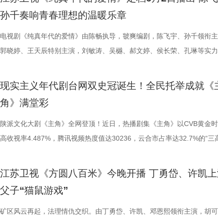
到钱财背后藏匿的危险：三千万从何而来？是否有人暗中觊觎？种种悬念
生活真谛的思考，让观众在欢笑中读懂生活，照见自己。 剧集以三千万
情，透过荧幕走进万千观众心中。 3 (3).jpg 褪去浮华：以生活毛边，雕
与陶德燕扎实的舞蹈功底密不可分。她自幼学习舞蹈，科班出身的专业训
想的年代爱情故事。 青春叙事彰显内核 务实成长见证年代浪漫 上世纪的
孙千奏响青春理想的温暖乐章
层反转，尽在《迷墙》之中。 《迷墙》同时汇聚一众实力制作班底：导
财为核心驱动，引领各色人物展开各自的故事线。余鸣夫妇在有钱之前有
色真实 随着《主角》热播，剧中亲切实在的胡三元被众多年轻观众戏称“
予了她优越的形体控制力与古典气质。无论是万红柳的端坐、行走，还是
城，江棉一厂的女工费霓一心想拿到上大学的推荐名额。她认真学习，积
钧曾执导《猎罪图鉴》等口碑佳作，镜头语言沉稳有度，擅长将生活质感
迫，有钱之后便有多狂妄，身边的亲朋好友也瞬间变了一副嘴脸：曾经鄙
舅舅”，足见角色深入人心。在综艺《十三邀》的拍摄花絮里，行走在西
惊艳全场的舞蹈，陶德燕都以妩媚的身韵将人物“美而危险”的特质诠释得
步，踊跃参加集体活动。然而，一次次申请都被驳回，满心委屈的她不理
电视剧《纯真年代的爱情》由陈畅执导，虢爽编剧，陈飞宇、孙千领衔主
性刻画深度融合；导演路云飞深耕现实题材，曾参与执导《三大队》等多
的亲戚，从冷眼转为攀亲；当年下套转卖凶宅的发小，竟主动偿还物业费
头的张嘉益，频频被路人认出，他也一一热情回应观众的招呼，一个演员
尽致。舞蹈功底与角色需求的高度匹配，成为她成功塑造角色的关键加分
自己究竟还要怎样做，才能走进大学校门。与此同时，离家多年的方穆扬
郭晓婷、王天辰特别主演，刘敏涛、吴樾、郝文婷、侯长荣、孔琳等实力
品，画面表达极具张力；总编剧余耕作为《我是余欢水》原著小说的作者
“投名状”。一时间，围绕余鸣的鲜花与掌声，与此前他所遭受的白眼与冷
养他的土地，和生活的密切联系在此刻变得具象，演员与生活、与观众本
2.jpg 陶德燕深耕表演领域 不断挑战全新人设 早在《樊笼》之前，陶德
了江城。时过境迁，曾经属于他家的小洋楼早已成了住着十几户人家的职
主演。这部始于现实考量，终于真心契合的年代爱情剧今日正式官宣定档
以黑色幽默书写现实主义的独特创作风格此番在剧中得以延续。实力主创
形成了鲜明的对比。 可是，当一夜暴富的狂欢过去，余鸣和文一彤很快
不可分。 4 (3).jpg 手握飞天奖、白玉兰奖、金鹰奖等国内影视行业多项
借年代大剧《冬去春来》中单纯质朴的“鲁艳丽”一角，被观众亲切地称为
属院。无处可去的他，只能在简陋的车棚里打地铺。当晚暴雨袭来，居民
于6月2日起，在江苏卫视幸福剧场强档播出。 新鲜面孔共绘年代画卷 多
现实主义年代剧台网双史冠诞生！全民托举成就《
联手，为剧集的荒诞质感与现实温度提供了坚实保障。 6月21日起每晚
到钱财背后藏匿的危险：三千万从何而来？是否有人暗中觊觎？种种悬念
荣誉，张嘉益早已是业内公认的实力派演员，可盛名与光环从未让他迷失
美人”。彼时她以细腻自然的表演，将角色的懵懂天真与勇敢追爱刻画得
毁严重，方穆扬却因在危急时刻挺身救人，成了大家口中见义勇为的英雄
长映照奋斗青春 电视剧《纯真年代的爱情》此次释出的定档预告以温暖
角》满堂彩
19:30，锁定江苏卫视幸福剧场《迷墙》，感受生活的跌宕起伏。
层反转，尽在《迷墙》之中。 《迷墙》同时汇聚一众实力制作班底：导
向，反而让他始终保持着清醒与谦逊。此前他在《人民日报》撰文谈及表
人心，收获了大批观众的喜爱。从鲁艳丽的清纯质朴，到《唐朝诡事录之
了争取上大学的机会，费霓主动承担起照顾受伤昏迷的方穆扬的责任。但
视觉风格，展开一幅生机勃勃的年代画卷。陈飞宇饰演乐观洒脱的浪漫青
钧曾执导《猎罪图鉴》等口碑佳作，镜头语言沉稳有度，擅长将生活质感
得，坦言塑造角色的核心，是把自己彻底变成“在那个时代和生活里扑腾
安》中的捡钱女子，再到《朱雀堂》里虚荣泼辣的上海滩歌女朱玉荷，以
扬苏醒后，却暂时失去了部分记忆。两人的关系和各自的前路，也因此充
穆扬，孙千则出演渴望用知识改变命运的工厂女工费霓。二人的故事始于
陕派文化大剧《主角》全网登顶！近日，热播剧集《主角》以CVB黄金
性刻画深度融合；导演路云飞深耕现实题材，曾参与执导《三大队》等多
通人”。在《十三邀》的深度对谈中，他提出，希望在创作中能保留生活
《唐宫奇案之青雾凤鸣》中多才多艺的丽妃，陶德燕在古装、年代、悬疑
变数。该剧打破了传统年代剧的叙事模式，细腻呈现了一段情感从“实用”
的考量，却在共同应对生活挑战的过程中，逐渐建立起真挚深厚的情感联
高收视率4.487%，腾讯视频热度值达30236，云合市占率达32.7%的“三
品，画面表达极具张力；总编剧余耕作为《我是余欢水》原著小说的作者
的“毛边”，而表演灵感则是“从生活里捡来的”。也正是有这些细碎的、不
种题材中不断切换，塑造了性格跨度极大的女性群像，一步一个脚印诠释
发、历经生活的淬炼、最终抵达“纯真”的动人历程，洋溢着浓郁的时代氛
剧集不仅聚焦于二人的成长轨迹，也通过郭晓婷与王天辰饰演的方穆静、
绩全面刷新现实主义年代剧收视热度纪录，成为台网双爆的现象级国产长
以黑色幽默书写现实主义的独特创作风格此番在剧中得以延续。实力主创
的生活“毛边”，让白嘉轩的厚重、刁顺子的坚韧和胡三元的担当落地入心
“角色多变，表演用心”的演员初心。 3_副本.jpg 作为新生代实力派演员
情感张力。 《纯真年代的爱情》细腻刻画了一代青年在现实与理想之间
桦，勾勒出不同青年在事业、家庭与情感中的多样选择与精神风貌。多条
1.张嘉益 饰 胡三元.jpg 《主角》扎根三秦大地，“乡党”托举助力该剧迎
江苏卫视《方圆八百米》今晚开播 丁勇岱、许凯上
联手，为剧集的荒诞质感与现实温度提供了坚实保障。 6月21日起每晚
名不加身，光环不扰心，张嘉益始终坚守演员的本分，令角色大于名气，
燕始终保持对表演的敬畏与热爱，专注角色、潜心创作，以作品说话、用
扎、抉择与成长历程。因救人负伤暂时失忆的知青方穆扬，在迷茫中努力
线索交织并行，共同诠释了那个纯真年代里，年轻人如何扎根于现实土壤
性爆发，在西北地区实时收视率飙至10%-15%，其中西安本地峰值高达
父子“猫鼠游戏”
19:30，锁定江苏卫视幸福剧场《迷墙》，感受生活的跌宕起伏。
大于流量。 5 (3).jpg 一方水土养一方人，西北大地的赤诚、坚韧与人间
立身。随着《樊笼》的热播，陶德燕的表演实力再获认可。未来，陶德燕
人生的新方向；而工厂女工费霓则积极争取上大学的机会，渴望以知识改
理想与情感焕发光芒。 同步曝光的一组角色海报则以清新简约的视觉风
15.1%，相当于每10台开机电视有1台在播放《主角》，在西北市场收视
火，滋养了张嘉益的艺术创作。生于陕西、长于陕西，他也始终咏颂陕西
续坚守演员初心，不断挑战自我、打磨演技，带来院线作品《一只绣花鞋
运。两人因“各取所需”结为伴侣，逐渐建立起深厚的情感纽带，最终彼此
递出人物积极向上的精神气质。画面中，陈飞宇眼神清澈，嘴角微扬，与
超35%，被观众称为“西北人民的电子榨菜”。《主角》的现实共鸣敲打在
矿区风云再起，法理情仇交织。由丁勇岱、许凯、邓恩熙领衔主演，胡可