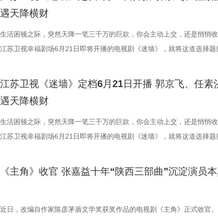
的日常中折射新时代东北乡村的蜕变。 冬天看春晚，夏天看“村”暖！从
人惊喜的突破。前期的雷修远温润如玉、病弱无害，后期则展露夜叉族人
系纱裙搭配银饰，眉间点缀冰纹花钿造型，其中标志性的“建木神树”造型
焦虑。她理解余鸣背负的道德枷锁，也用十余年的时间将侄女雯雯养大成
即将上演。 荒诞暴富开局：黑色幽默与人生抉择交织 剧集开篇，便呈现
八十年代的烟火气，让整个故事更显
遇天降横财
到烟火气，“二龙湖”系列始终记录着黑土地上的喜怒哀乐。7月17日起，
里的狠厉与隐忍，前后判若两人，将一出“白切黑”演绎得层层递进、张力
件手工缝制便耗时400小时。男主角宋威龙的水墨袍则走内敛路线，蓝白
视如己出。然而生活的重担与余鸣的不着调，让她看不到任何希望。无奈
对带着几分霉运的夫妻。丈夫余鸣（郭京飞 饰）在生活和赚钱上都颇为
剧场《你好1983》，看周也如何
优酷《二龙湖·“村”暖花开3》，邀你见证浩哥如何在事业滑铁卢与情感修
足。 鞠婧祎的每一次古装亮相，都不曾让人失望。这一次，她化身青丘
看似清雅素净，实则腰封与袖口暗藏金线雷纹，正应了造型团队“藏雷于水
下，她只能选择离婚。 《迷墙》正是聚焦余鸣、文一彤这对普通中年夫
调：直播卖珍珠粉被曝质量问题，急于救人却忘了拉手刹导致车辆刮蹭，
生活困顿之际，突然天降一笔三千万的巨款，你会主动上交，还是悄悄收
天地！
中见招拆招，靠一股子韧劲儿把日子过得“村”暖花开！
棒槌，从伪装“特困生”时的狡黠灵动、戏精附体，到进入雏凤书院后踏实
设计巧思，于无声处见惊雷。 宋威龙、鞠婧祎共赴一场避不可避的宿命 
活轨迹，让他们在人生最低谷处迎来绝境翻盘，买下“凶宅”的余鸣竟从墙
赔付30万元压得他喘不过气；为解家庭危机，他甚至铤而走险，听信损
江苏卫视幸福剧场6月21日即将开播的电视剧《迷墙》，就将这道选择题
的专注认真，再到与爱人立场对立时那份撕心裂肺的悲伤痛绝，她将角色
的身形、立体的五官、利落的打戏，宋威龙饰演的雷修远，一出场便将观
发现3000万元现金。一夜暴富，小两口的生活天翻地覆，但随之而来的
借高利贷买下一栋“凶宅”。这个带着一口蹩脚的闽南普通话的余鸣，活脱
现实。 该剧由郭京飞、任素汐领衔主演，谷嘉诚、漆昱辰特别主演，温
层蜕变拿捏得细腻而动人。 这是宋威龙与鞠婧祎继《漂亮书生》后的二
目光牢牢锁定。虽是古装剧的“常客”，但此次在《千香》中，他完成了一
边人的变化与陌生人的觊觎，这3000万就像一面照妖镜，揭开了这对中
个生活不如意、处处惹是生非的倒霉蛋。 妻子文一彤（任素汐 饰）同样
刘天佐友情主演。面对天降横财，他们到底会发什么啼笑皆非的故事？ 
江苏卫视《迷墙》定档6月21日开播 郭京飞、任素
作。彼时两人便上演过女扮男装、共赴学堂的青春故事，如今在《千香》
人惊喜的突破。前期的雷修远温润如玉、病弱无害，后期则展露夜叉族人
和周围人的真实百态。 破迷墙见本心：于世俗欲望中读懂生活与相守 突
焦虑。她理解余鸣背负的道德枷锁，也用十余年的时间将侄女雯雯养大成
妻陷生活困局 天降横财掀人心波澜 《迷墙》中，时运不济的余鸣（郭京
遇天降横财
度以同窗身份相遇，从昔日的轻喜剧画风转向宿命纠葛的仙侠爱恋，两人
里的狠厉与隐忍，前后判若两人，将一出“白切黑”演绎得层层递进、张力
来的财富彻底打破了余鸣和文一彤原本的平凡生活，但没想到钱带来的不
视如己出。然而生活的重担与余鸣的不着调，让她看不到任何希望。无奈
饰）被扣上“一事无成”的标签，妻子文一彤（任素汐 饰）在生活重压下
的化学反应会碰撞出怎样新的火花？着实令人期待！ 此外，《千香》还
足。 鞠婧祎的每一次古装亮相，都不曾让人失望。这一次，她化身青丘
稳，而是无尽的迷茫与恐慌。夫妻二人从穷途乍富到手足无措，深陷金钱
下，她只能选择离婚。 《迷墙》正是聚焦余鸣、文一彤这对普通中年夫
怠，二人隔阂渐深。然而峰回路转的情节发生了——两人辛苦攒钱买下旧
生活困顿之际，突然天降一笔三千万的巨款，你会主动上交，还是悄悄收
一众实力不俗的年轻演员：叶盛佳饰演的狐妖陆离神秘莫测，朱丽岚化身
棒槌，从伪装“特困生”时的狡黠灵动、戏精附体，到进入雏凤书院后踏实
的各类生活风波与人际纠葛之中。当一切美好的幻想轰然坍塌，面对生存
活轨迹，让他们在人生最低谷处迎来绝境翻盘，买下“凶宅”的余鸣竟从墙
顶着压力准备装修，却意外从墙体砸出三千万现金。这笔天降横财让两人
江苏卫视幸福剧场6月21日即将开播的电视剧《迷墙》，就将这道选择题
唱月温婉动人，刘梦芮演绎的百里歌林亦各具锋芒……每一个角色都被用
的专注认真，再到与爱人立场对立时那份撕心裂肺的悲伤痛绝，她将角色
富、诱惑与底线的艰难抉择，余鸣与文一彤逐渐重拾初心，找回了属于夫
发现3000万元现金。一夜暴富，小两口的生活天翻地覆，但随之而来的
暴富，鸡飞狗跳的日子似乎终于迎来曙光，周遭人的态度也瞬间扭转，荒
现实。 该剧由郭京飞、任素汐领衔主演，谷嘉诚、漆昱辰特别主演，温
琢，每一位演员都倾情投入，带领观众一同感受这场仙侠大戏中的爱恨情
层蜕变拿捏得细腻而动人。 这是宋威龙与鞠婧祎继《漂亮书生》后的二
的信任。而预告中出现的“齐天大圣”更暗藏深意、引人深思。它的存在如
边人的变化与陌生人的觊觎，这3000万就像一面照妖镜，揭开了这对中
真实的人性百态就此展开。 郭京飞演绎的余鸣充满市井烟火气，将中年
刘天佐友情主演。面对天降横财，他们到底会发什么啼笑皆非的故事？ 
《主角》收官 张嘉益十年“陕西三部曲”沉淀演员本
7月2日起每晚19:30，锁定江苏卫视幸福剧场《千香》，雏凤小分队已集
作。彼时两人便上演过女扮男装、共赴学堂的青春故事，如今在《千香》
面可以照见内心的镜子，引导主人公打破心墙，走出迷墙，探寻平凡生活
和周围人的真实百态。 破迷墙见本心：于世俗欲望中读懂生活与相守 突
事无成时窘迫又不甘的状态拿捏得恰到好处，举手投足间自带独特喜感。
妻陷生活困局 天降横财掀人心波澜 《迷墙》中，时运不济的余鸣（郭京
一同开启这段奇幻之旅。
度以同窗身份相遇，从昔日的轻喜剧画风转向宿命纠葛的仙侠爱恋，两人
正的幸福真谛。 该剧由《猎罪图鉴》导演邢键钧、《三大队》分组导演
来的财富彻底打破了余鸣和文一彤原本的平凡生活，但没想到钱带来的不
汐生活化的演技既真实又富有代入感，精准呈现了文一彤被生活磨平棱角
饰）被扣上“一事无成”的标签，妻子文一彤（任素汐 饰）在生活重压下
的化学反应会碰撞出怎样新的火花？着实令人期待！ 此外，《千香》还
执导，《我是余欢水》原著小说作者余耕执笔。剧集以黑色幽默包裹尖锐
稳，而是无尽的迷茫与恐慌。夫妻二人从穷途乍富到手足无措，深陷金钱
疲惫与无奈。而剧集“一锤砸出三千万”的极致设定，更让人忍不住好奇—
怠，二人隔阂渐深。然而峰回路转的情节发生了——两人辛苦攒钱买下旧
近日，改编自作家陈彦茅盾文学奖获奖作品的电视剧《主角》正式收官。