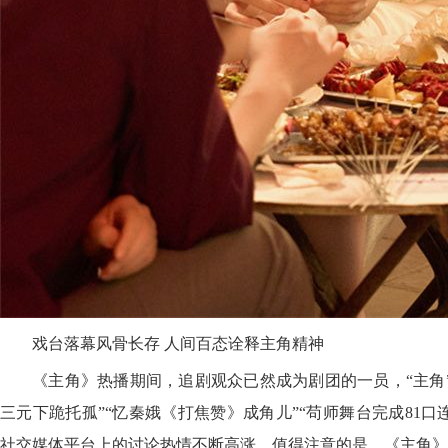
戏台落幕风骨长存 人间百态诠释主角精神
《主角》热播期间，追剧观众已然成为剧团的一员，“主角
三元下跪托孤”“忆秦娥《打焦赞》成角儿”“苟师舞台完成81口
社交媒体平台上的讨论热情不断高涨。值得注意的是，《主角》