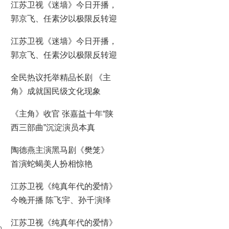
江苏卫视《迷墙》今日开播，
郭京飞、任素汐以极限反转迎
来人生抉择
江苏卫视《迷墙》今日开播，
郭京飞、任素汐以极限反转迎
来人生抉择
全民热议托举精品长剧 《主
角》成就国民级文化现象
《主角》收官 张嘉益十年“陕
西三部曲”沉淀演员本真
陶德燕主演黑马剧《樊笼》
首演蛇蝎美人扮相惊艳
江苏卫视《纯真年代的爱情》
今晚开播 陈飞宇、孙千演绎
别样爱情
江苏卫视《纯真年代的爱情》