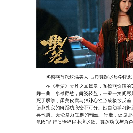
陶德燕首演蛇蝎美人 古典舞蹈尽显学院派
在《樊笼》大雅之堂篇章，陶德燕饰演的
舞一曲，水袖翩然，舞姿轻盈，一颦一笑间尽
死于股掌，柔美皮囊与狠辣心性形成极致反差
德燕扎实的舞蹈功底密不可分。她自幼学习舞
典气质。无论是万红柳的端坐、行走，还是那
危险”的特质诠释得淋漓尽致。舞蹈功底与角