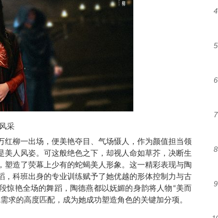
4
5
6
7
风采
万红柳一出场，便美艳夺目、气场慑人，作为颜值担当领
8
是美人风姿。可这般绝色之下，却视人命如草芥，决断生
，塑造了荧幕上少有
的蛇蝎美人形象。这一精彩表现与陶
蹈，科班出身的专业训练赋予了她优越的形体控制力与古
9
段惊艳全场的舞蹈，陶德燕都以妩媚的身韵将人物“美而
色需求的高度匹配，成为她成功塑造角色的关键加分项。