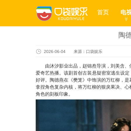
首页
电
≫
陶
2026-06-04 来源：口袋娱乐
由沐汐影业出品，赵锦焘导演，刘美含、
爱奇艺热播。该剧首创古装悬疑密室逃生设定
好评。陶德燕在《樊笼》中饰演的万红柳，是
拿捏角色复杂内核，将万红柳的狠戾果决、心
角色的刻板印象。