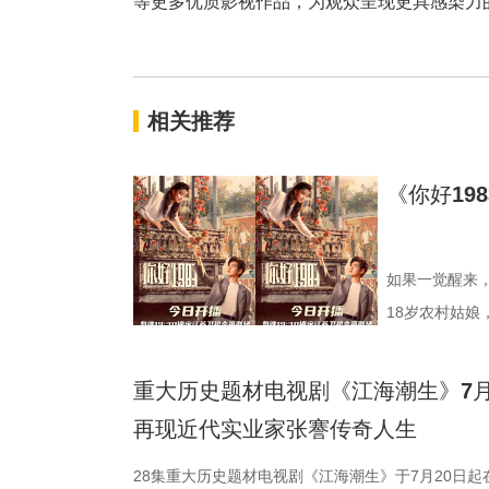
等更多优质影视作品，为观众呈现更具感染力
相关推荐
《你好19
如果一觉醒来，
18岁农村姑娘
1983》，讲
领衔主演，他
重大历史
重新闯荡一回八
再现近代
旦，醉酒后的
她此刻的人生
28集重大历史