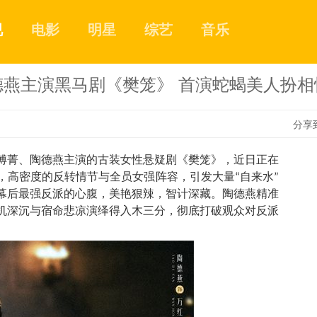
视
电影
明星
综艺
音乐
德燕主演黑马剧《樊笼》 首演蛇蝎美人扮相
分享
傅菁、陶德燕主演的古装女性悬疑剧《樊笼》，近日正在
，高密度的反转情节与全员女强阵容，引发大量“自来水”
1
幕后最强反派的心腹，美艳狠辣，智计深藏。陶德燕精准
机深沉与宿命悲凉演绎得入木三分，彻底打破观众对反派
2
3