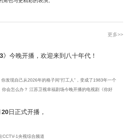
的角色与更精彩的表演。
更多>>
83》今晚开播，欢迎来到八十年代！
你发现自己从2026年的格子间“打工人”，变成了1983年一个
，你会怎么办？ 江苏卫视幸福剧场今晚开播的电视剧《你好
的正是这样一个“满级大佬回新手村”的故事。该剧由周也、翟潇闻
们将带领各位一起，在叫卖声、自行车铃铛声和早市的热气里，
题材电视剧《江海潮生》7月20日正式开播，
十年代初的江湖。 一觉醒来，竟然回到八十年代？ 2026年元
实业家张謇传奇人生
夏晓兰（周也 饰）独自瘫倒在自家客厅，房间里一片狼藉，正如
。勤勤恳恳当了多年“打工人”，却因合同上的疏漏，给公司捅了
题材电视剧《江海潮生》于7月20日起在CCTV-1央视综合频道