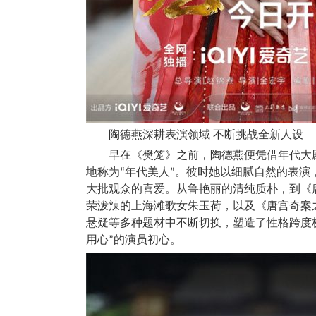
陶德燕深耕表演领域 不断挑战全新人设
早在《樊笼》之前，陶德燕便凭借年代大
地称为“年代美人”。彼时她以细腻自然的表
大批观众的喜爱。从鲁艳丽的清纯质朴，到《
荣泼辣的上海滩歌女朱玉荷，以及《唐宫奇案
悬疑等多种题材中不断切换，塑造了性格跨度
用心”的演员初心。