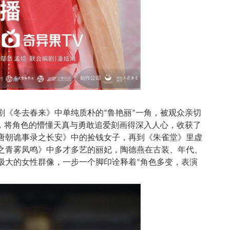
剧《冬去春来》中单纯质朴的“鲁艳丽”一角，被观众亲切
演，将角色的懵懂天真与勇敢追爱刻画得深入人心，收获了
唐朝诡事录之长安》中的捡钱女子，再到《朱雀堂》里虚
之青雾凤鸣》中多才多艺的丽妃，陶德燕在古装、年代、
极大的女性群像，一步一个脚印诠释着“角色多变，表演