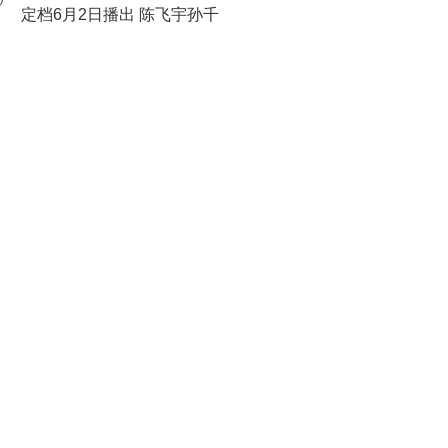
0
定档6月2日播出 陈飞宇孙千
奏响青春理想的温暖乐章