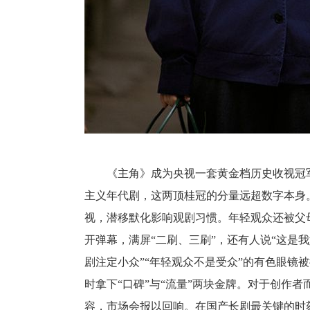
《主角》成为央视一套黄金档历史收视冠军
主义年代剧，这两顶桂冠的分量远超数字本身
视，潜移默化影响观剧习惯。年轻观众还被父
开弹幕，满屏“二刷、三刷”，还有人说“这是
剧注定小众”“年轻观众不是受众”的有色眼镜
时拿下“口碑”与“流量”两块金牌。对于创作
容，市场会报以回响。在国产长剧最关键的时