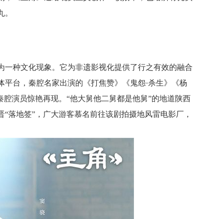
丸。
为一种文化现象。它为非遗影视化提供了行之有效的融合
体平台，秦腔名家出演的《打焦赞》《鬼怨·杀生》《杨
秦腔演员惊艳再现。“他大舅他二舅都是他舅”的地道陕西
晋“落地签”，广大游客慕名前往该剧拍摄地风雷电影厂，