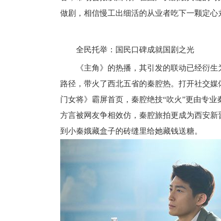
做剧，相信慢工出细活的从业者吃下一颗定心
全民托举：国民口碑成就国剧之光
《主角》的热播，其引发的联动已经衍生
路径，带火了西北五省的秦腔热。打开社交媒
门女将》霸屏首页，秦腔绝技“吹火”更由专业
方言被网友争相效仿，秦腔旅拍更成为西安新
到小秦娥藏盒子的砖缝里给她藏钱送糖。