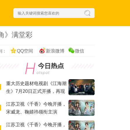
角》满堂彩
QQ空间
新浪微博
微信
到：
重大历史题材电视剧《江海潮
生》7月20日正式开播，再现
近代实业家张謇传奇人生
江苏卫视《千香》今晚开播，
宋威龙、鞠婧祎领衔主演
江苏卫视《千香》今晚开播，