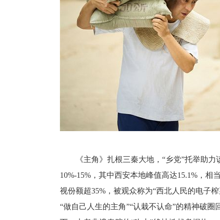
《主角》扎根三秦大地，“乡党”托举助
10%-15%，其中西安本地峰值高达15.1%
视份额超35%，被观众称为“西北人民的电子
“做自己人生的主角”“认栽不认命”的精神破圈