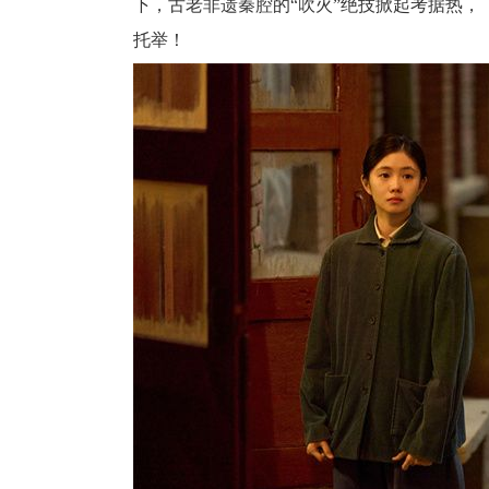
下，古老非遗秦腔的“吹火”绝技掀起考据热
托举！