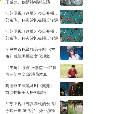
宋威龙、鞠婧祎领衔主演
江苏卫视《迷墙》今日开播，
郭京飞、任素汐以极限反转迎
来人生抉择
江苏卫视《迷墙》今日开播，
郭京飞、任素汐以极限反转迎
来人生抉择
全民热议托举精品长剧 《主
角》成就国民级文化现象
《主角》收官 张嘉益十年“陕
西三部曲”沉淀演员本真
陶德燕主演黑马剧《樊笼》
首演蛇蝎美人扮相惊艳
江苏卫视《纯真年代的爱情》
今晚开播 陈飞宇、孙千演绎