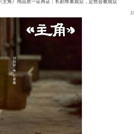
，《主角》用品质一证再证；长剧尊重观众，定然会被观众
1