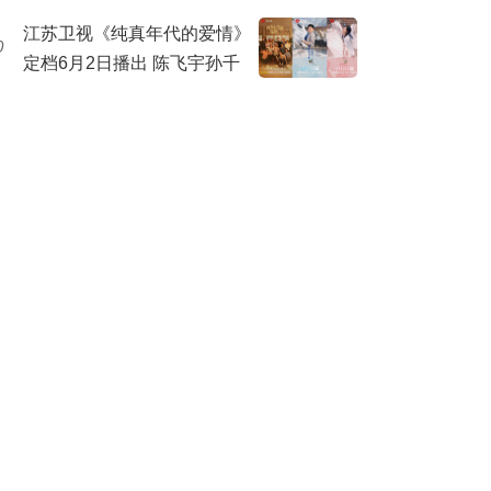
别样爱情
江苏卫视《纯真年代的爱情》
0
定档6月2日播出 陈飞宇孙千
奏响青春理想的温暖乐章