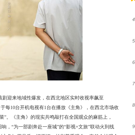
4
5
6
7
力该剧迎来地域性爆发，在西北地区实时收视率飙至
8
，相当于每10台开机电视有1台在播放《主角》，在西北市场收
榨菜”。《主角》的现实共鸣敲打在全国观众的麻筋上，
9
回响，“为一部剧奔赴一座城”的“影视+文旅”联动火到线