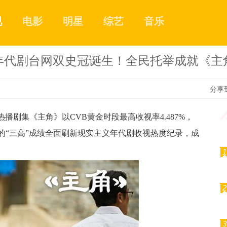
视
电影
明星
综艺
音乐
年代剧台网双史冠诞生！全民托举成就《主
分享
剧集《主角》以CVB黄金时段最高收视率4.487%，
7%的“三高”成绩全面刷新现实主义年代剧收视热度纪录，成
1
2
3