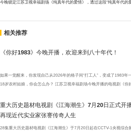
今晚锁定江苏卫视幸福剧场《纯真年代的爱情》，透过这段
“纯真年代的
相关推荐
《你好1983》今晚开播，欢迎来到八十年代！
如果一觉醒来，你发现自己从2026年的格子间“打工人”，变成了1983年
18岁农村姑娘，你会怎么办？ 江苏卫视幸福剧场今晚开播的电视剧《你
1983》，讲的正是这样一个“满级大佬回新手村”的故事。该剧由周也、
领衔主演，他们将带领各位一起，在叫卖声、自行车铃铛声和早市的热气
重大历史题材电视剧《江海潮生》7月20日正式开
重新闯荡一回八十年代初的江湖。 一觉醒来，竟然回到八十年代？ 202
再现近代实业家张謇传奇人生
旦，醉酒后的夏晓兰（周也 饰）独自瘫倒在自家客厅，房间里一片狼藉
她此刻的人生。勤勤恳恳当了多年“打工人”，却因合同上的疏漏，给公司
28集重大历史题材电视剧《江海潮生》于7月20日起在CCTV-1央视综合