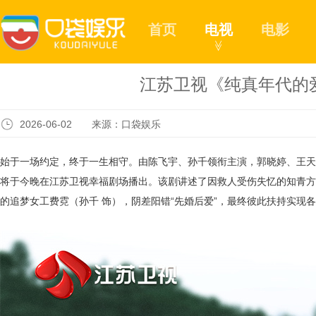
首页
电视
电影
≫
江苏卫视《纯真年代的
2026-06-02 来源：口袋娱乐
始于一场约定，终于一生相守。由陈飞宇、孙千领衔主演，郭晓婷、王天
将于今晚在江苏卫视幸福剧场播出。该剧讲述了因救人受伤失忆的知青方
的追梦女工费霓（孙千
饰），阴差阳错
“先婚后爱”，最终彼此扶持实现