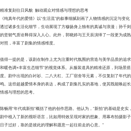
精准复刻往日风貌
触动观众对情感与理想的思考
《纯真年代的爱情》以
“生活流”的叙事细腻刻画了人物情感的沉淀与变
透过诸多生活化细节，生动展现了方穆扬身上独有的真诚与浪漫；孙千则
的坚韧气质诠释得深入人心。此外，郭晓婷与王天辰演绎了一段更为成熟
对照，丰富了剧集的情感维度。
值得一提的是，该剧在制作上尤为注重时代氛围的营造与美学品质的追求
和暖色调+丰富生态细节”的视觉体系。从服装道具的精准还原，到场景
度。剧中出现的白衬衫、二八大杠、工厂宿舍等元素，不仅复刻了年代的
鸣。这些超越爱情本身的表达，构成了剧集扎实的基地，使其既能唤起长
情感与理想的思考。
陈畅用
“年代戏新拍”概括了他的创作思路。他认为，“新拍”的基础是史
剧中植入了新的视听语言，比如用特效呈现对家的想象、用幕布拍摄影子
日子过好，靠的是彼此的理解和愿意一起往前走的心意。”