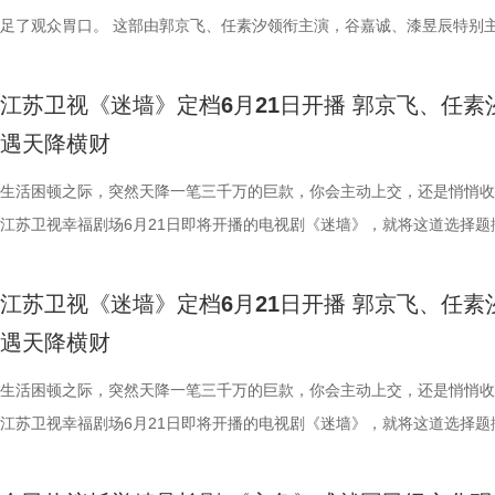
加盟，也为剧集质感保驾护航。王冠逸饰演的富商杜兆辉，既是夏晓兰的
20日起，《江海潮生》将在央视一套及爱奇艺、腾讯视频、优酷同步播
作，第三季也从未止步于插科打诨，而是敏锐捕捉时代脉搏，将直播助农
设计巧思，于无声处见惊雷。 宋威龙、鞠婧祎共赴一场避不可避的宿命 
《千香》也呈现了一场国风美学的精致范本。剧组历时数月，手工打造了8
赔付30万元压得他喘不过气；为解家庭危机，他甚至铤而走险，听信损
足了观众胃口。 这部由郭京飞、任素汐领衔主演，谷嘉诚、漆昱辰特别
者，也是她创业路上的伯乐；董璇饰演的刘芬善良、懦弱，却在女儿夏晓
旅融合、新老观念碰撞等现实议题巧妙织入剧情。剧集在二龙湖村实景拍
的身形、立体的五官、利落的打戏，宋威龙饰演的雷修远，一出场便将观
余套戏服，将点翠、云绣等非遗技艺融入一针一线。女主角鞠婧祎造型以
借高利贷买下一栋“凶宅”。这个带着一口蹩脚的闽南普通话的余鸣，活脱
电视剧，将于今晚19:30在江苏卫视幸福剧场开播。一堵被砸开的墙，一
支持下摆脱不幸福的婚姻，找回自我……每位演员都用自己的细腻演技，
深度融合四平本地地标与文化符号，用“草根智慧”化解发展难题，在鸡飞
目光牢牢锁定。虽是古装剧的“常客”，但此次在《千香》中，他完成了一
罗裙、简约头饰为主，展现灵动娇俏。后期蜕变为清冷神女姜黎非，以蓝
个生活不如意、处处惹是生非的倒霉蛋。 妻子文一彤（任素汐 饰）同样
降巨款，一对被推入命运漩涡的普通夫妻，这场关于金钱、婚姻与人性的
江苏卫视《迷墙》定档6月21日开播 郭京飞、任素
八十年代的烟火气，让整个故事更显真实动人。 今晚19:30锁定江苏卫
的日常中折射新时代东北乡村的蜕变。 冬天看春晚，夏天看“村”暖！从
人惊喜的突破。前期的雷修远温润如玉、病弱无害，后期则展露夜叉族人
系纱裙搭配银饰，眉间点缀冰纹花钿造型，其中标志性的“建木神树”造型
焦虑。她理解余鸣背负的道德枷锁，也用十余年的时间将侄女雯雯养大成
即将上演。 荒诞暴富开局：黑色幽默与人生抉择交织 剧集开篇，便呈现
遇天降横财
剧场《你好1983》，看周也如何在热气腾腾的八十年代，闯出一番属于
到烟火气，“二龙湖”系列始终记录着黑土地上的喜怒哀乐。7月17日起，
里的狠厉与隐忍，前后判若两人，将一出“白切黑”演绎得层层递进、张力
件手工缝制便耗时400小时。男主角宋威龙的水墨袍则走内敛路线，蓝白
视如己出。然而生活的重担与余鸣的不着调，让她看不到任何希望。无奈
对带着几分霉运的夫妻。丈夫余鸣（郭京飞 饰）在生活和赚钱上都颇为
天地！
优酷《二龙湖·“村”暖花开3》，邀你见证浩哥如何在事业滑铁卢与情感修
足。 鞠婧祎的每一次古装亮相，都不曾让人失望。这一次，她化身青丘
看似清雅素净，实则腰封与袖口暗藏金线雷纹，正应了造型团队“藏雷于水
下，她只能选择离婚。 《迷墙》正是聚焦余鸣、文一彤这对普通中年夫
调：直播卖珍珠粉被曝质量问题，急于救人却忘了拉手刹导致车辆刮蹭，
生活困顿之际，突然天降一笔三千万的巨款，你会主动上交，还是悄悄收
中见招拆招，靠一股子韧劲儿把日子过得“村”暖花开！
棒槌，从伪装“特困生”时的狡黠灵动、戏精附体，到进入雏凤书院后踏实
设计巧思，于无声处见惊雷。 宋威龙、鞠婧祎共赴一场避不可避的宿命 
活轨迹，让他们在人生最低谷处迎来绝境翻盘，买下“凶宅”的余鸣竟从墙
赔付30万元压得他喘不过气；为解家庭危机，他甚至铤而走险，听信损
江苏卫视幸福剧场6月21日即将开播的电视剧《迷墙》，就将这道选择题
的专注认真，再到与爱人立场对立时那份撕心裂肺的悲伤痛绝，她将角色
的身形、立体的五官、利落的打戏，宋威龙饰演的雷修远，一出场便将观
发现3000万元现金。一夜暴富，小两口的生活天翻地覆，但随之而来的
借高利贷买下一栋“凶宅”。这个带着一口蹩脚的闽南普通话的余鸣，活脱
现实。 该剧由郭京飞、任素汐领衔主演，谷嘉诚、漆昱辰特别主演，温
层蜕变拿捏得细腻而动人。 这是宋威龙与鞠婧祎继《漂亮书生》后的二
目光牢牢锁定。虽是古装剧的“常客”，但此次在《千香》中，他完成了一
边人的变化与陌生人的觊觎，这3000万就像一面照妖镜，揭开了这对中
个生活不如意、处处惹是生非的倒霉蛋。 妻子文一彤（任素汐 饰）同样
刘天佐友情主演。面对天降横财，他们到底会发什么啼笑皆非的故事？ 
江苏卫视《迷墙》定档6月21日开播 郭京飞、任素
作。彼时两人便上演过女扮男装、共赴学堂的青春故事，如今在《千香》
人惊喜的突破。前期的雷修远温润如玉、病弱无害，后期则展露夜叉族人
和周围人的真实百态。 破迷墙见本心：于世俗欲望中读懂生活与相守 突
焦虑。她理解余鸣背负的道德枷锁，也用十余年的时间将侄女雯雯养大成
妻陷生活困局 天降横财掀人心波澜 《迷墙》中，时运不济的余鸣（郭京
遇天降横财
度以同窗身份相遇，从昔日的轻喜剧画风转向宿命纠葛的仙侠爱恋，两人
里的狠厉与隐忍，前后判若两人，将一出“白切黑”演绎得层层递进、张力
来的财富彻底打破了余鸣和文一彤原本的平凡生活，但没想到钱带来的不
视如己出。然而生活的重担与余鸣的不着调，让她看不到任何希望。无奈
饰）被扣上“一事无成”的标签，妻子文一彤（任素汐 饰）在生活重压下
的化学反应会碰撞出怎样新的火花？着实令人期待！ 此外，《千香》还
足。 鞠婧祎的每一次古装亮相，都不曾让人失望。这一次，她化身青丘
稳，而是无尽的迷茫与恐慌。夫妻二人从穷途乍富到手足无措，深陷金钱
下，她只能选择离婚。 《迷墙》正是聚焦余鸣、文一彤这对普通中年夫
怠，二人隔阂渐深。然而峰回路转的情节发生了——两人辛苦攒钱买下旧
生活困顿之际，突然天降一笔三千万的巨款，你会主动上交，还是悄悄收
一众实力不俗的年轻演员：叶盛佳饰演的狐妖陆离神秘莫测，朱丽岚化身
棒槌，从伪装“特困生”时的狡黠灵动、戏精附体，到进入雏凤书院后踏实
的各类生活风波与人际纠葛之中。当一切美好的幻想轰然坍塌，面对生存
活轨迹，让他们在人生最低谷处迎来绝境翻盘，买下“凶宅”的余鸣竟从墙
顶着压力准备装修，却意外从墙体砸出三千万现金。这笔天降横财让两人
江苏卫视幸福剧场6月21日即将开播的电视剧《迷墙》，就将这道选择题
唱月温婉动人，刘梦芮演绎的百里歌林亦各具锋芒……每一个角色都被用
的专注认真，再到与爱人立场对立时那份撕心裂肺的悲伤痛绝，她将角色
富、诱惑与底线的艰难抉择，余鸣与文一彤逐渐重拾初心，找回了属于夫
发现3000万元现金。一夜暴富，小两口的生活天翻地覆，但随之而来的
暴富，鸡飞狗跳的日子似乎终于迎来曙光，周遭人的态度也瞬间扭转，荒
现实。 该剧由郭京飞、任素汐领衔主演，谷嘉诚、漆昱辰特别主演，温
琢，每一位演员都倾情投入，带领观众一同感受这场仙侠大戏中的爱恨情
层蜕变拿捏得细腻而动人。 这是宋威龙与鞠婧祎继《漂亮书生》后的二
的信任。而预告中出现的“齐天大圣”更暗藏深意、引人深思。它的存在如
边人的变化与陌生人的觊觎，这3000万就像一面照妖镜，揭开了这对中
真实的人性百态就此展开。 郭京飞演绎的余鸣充满市井烟火气，将中年
刘天佐友情主演。面对天降横财，他们到底会发什么啼笑皆非的故事？ 