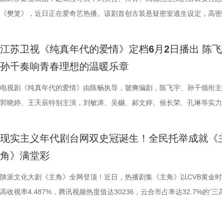
的亲戚，从冷眼转为攀亲；当年下套转卖凶宅的发小，竟主动偿还物业费
《迷墙》以荒诞现实主义为底色，跳出传统都市剧叙事套路，用黑色幽默
破圈，催生全新“社交货币”，该剧在腾讯视频的热度峰值达30236，屡创
旧时代乡村宗族的风云变幻，将黄土高原上一代人的挣扎、坚守与风骨刻
《樊笼》，近日正在爱奇艺热播。该剧首创古装悬疑密室逃生设定，高密
“投名状”。一时间，围绕余鸣的鲜花与掌声，与此前他所遭受的白眼与冷
深刻现实内核，借“钱是照妖镜”的核心设定，深入探讨中年婚姻的信任危
纪录，成为站内热度最高的现实主义年代剧。网友们自发讨论群像命运、
入木三分。而后《装台》转向市井街巷，镜头对准普通劳动者的烟火日常
反转情节与全员女强阵容，引发大量“自来水”好评。陶德燕在《樊笼》中
形成了鲜明的对比。 可是，当一夜暴富的狂欢过去，余鸣和文一彤很快
普通人的生存压力与人性善恶的边界，从表层的暴富爽感逐步升维至对人
非遗、陕西文化、视听影像，更带动拍摄地“落地签”打卡热，实现“影视+
嘉益饰演的勤恳坚韧的刁顺子，融入城市劳动者的日常生活，市井人家的
的万红柳，是幕后最强反派的心腹，美艳狠辣，智计深藏。陶德燕精准拿
江苏卫视《纯真年代的爱情》定档6月2日播出 陈
到钱财背后藏匿的危险：三千万从何而来？是否有人暗中觊觎？种种悬念
生活真谛的思考，让观众在欢笑中读懂生活，照见自己。 剧集以三千万
深度融合，为传统文化改编、现实题材创作树立具有参考价值的行业范本。
酸甜、善良热忱随着刁顺子的三轮车，“蹬”进时代浪潮里。近日收官的《
色复杂内核，将万红柳的狠戾果决、心机深沉与宿命悲凉演绎得入木三分
孙千奏响青春理想的温暖乐章
层反转，尽在《迷墙》之中。 《迷墙》同时汇聚一众实力制作班底：导
财为核心驱动，引领各色人物展开各自的故事线。余鸣夫妇在有钱之前有
(2).jpg 4 (2).jpg 全民热议托举精品长剧 现实强音广泛回响 《主角》承
角》则将视角聚焦传统秦腔梨园，以戏曲行业的起起落落折射时代变迁，
底打破观众对反派角色的刻板印象。 1.jpg 陶德燕首演蛇蝎美人 古典舞
钧曾执导《猎罪图鉴》等口碑佳作，镜头语言沉稳有度，擅长将生活质感
迫，有钱之后便有多狂妄，身边的亲朋好友也瞬间变了一副嘴脸：曾经鄙
大地风貌人情，连接当下普通人的生活体悟，该剧的热播，形成了从荧屏
元这一角色，带着梨园艺人的执着与担当，有亲人长辈的爱和托举，一副
学院派风采 在《樊笼》大雅之堂篇章，陶德燕饰演的万红柳一出场，便
电视剧《纯真年代的爱情》由陈畅执导，虢爽编剧，陈飞宇、孙千领衔主
性刻画深度融合；导演路云飞深耕现实题材，曾参与执导《三大队》等多
的亲戚，从冷眼转为攀亲；当年下套转卖凶宅的发小，竟主动偿还物业费
活多维破壁的文化现象。中国中央广播电视总台《新闻联播》、央视文旅
“敲”在观众的麻筋上。 2 (2).jpg 从乡村宗族到城市市井，再到传统梨园
目、气场慑人，作为颜值担当领舞一曲，水袖翩然，舞姿轻盈，一颦一笑
郭晓婷、王天辰特别主演，刘敏涛、吴樾、郝文婷、侯长荣、孔琳等实力
品，画面表达极具张力；总编剧余耕作为《我是余欢水》原著小说的作者
“投名状”。一时间，围绕余鸣的鲜花与掌声，与此前他所遭受的白眼与冷
华社、《人民日报》《工人日报》《光明日报》等50余家主流媒体展开
多维度、全方位描摹出陕西深厚的人文底蕴与鲜活的众生百态。张嘉益以
是美人风姿。可这般绝色之下，却视人命如草芥，决断生死于股掌，柔美
主演。这部始于现实考量，终于真心契合的年代爱情剧今日正式官宣定档
以黑色幽默书写现实主义的独特创作风格此番在剧中得以延续。实力主创
形成了鲜明的对比。 可是，当一夜暴富的狂欢过去，余鸣和文一彤很快
道；来自曲艺界、文学界、影视行业的专家学者从艺术审美到主题内蕴对
者的视角行走于故土之上，用十年时光梳理地域文脉，让三秦大地的风土
与狠辣心性形成极致反差，塑造了荧幕上少有的蛇蝎美人形象。这一精彩
于6月2日起，在江苏卫视幸福剧场强档播出。 新鲜面孔共绘年代画卷 多
现实主义年代剧台网双史冠诞生！全民托举成就《
联手，为剧集的荒诞质感与现实温度提供了坚实保障。 6月21日起每晚
到钱财背后藏匿的危险：三千万从何而来？是否有人暗中觊觎？种种悬念
予以高度评价，认为创作团队用“工匠精神”致敬剧中主人公的“工匠精神”
情，透过荧幕走进万千观众心中。 3 (3).jpg 褪去浮华：以生活毛边，雕
与陶德燕扎实的舞蹈功底密不可分。她自幼学习舞蹈，科班出身的专业训
长映照奋斗青春 电视剧《纯真年代的爱情》此次释出的定档预告以温暖
角》满堂彩
19:30，锁定江苏卫视幸福剧场《迷墙》，感受生活的跌宕起伏。
层反转，尽在《迷墙》之中。 《迷墙》同时汇聚一众实力制作班底：导
慢火细煨的节奏，拍出生活的本来质地；借秦腔这门古老的艺术，讲述了
色真实 随着《主角》热播，剧中亲切实在的胡三元被众多年轻观众戏称“
予了她优越的形体控制力与古典气质。无论是万红柳的端坐、行走，还是
视觉风格，展开一幅生机勃勃的年代画卷。陈飞宇饰演乐观洒脱的浪漫青
钧曾执导《猎罪图鉴》等口碑佳作，镜头语言沉稳有度，擅长将生活质感
文化传承、个人奋斗和民族精神的动人篇章。 在短视频碎片化、长剧流
舅舅”，足见角色深入人心。在综艺《十三邀》的拍摄花絮里，行走在西
惊艳全场的舞蹈，陶德燕都以妩媚的身韵将人物“美而危险”的特质诠释得
穆扬，孙千则出演渴望用知识改变命运的工厂女工费霓。二人的故事始于
陕派文化大剧《主角》全网登顶！近日，热播剧集《主角》以CVB黄金
性刻画深度融合；导演路云飞深耕现实题材，曾参与执导《三大队》等多
的当下，《主角》成功唤醒大众守在电视机前追剧的习惯，让沉寂的大屏
头的张嘉益，频频被路人认出，他也一一热情回应观众的招呼，一个演员
尽致。舞蹈功底与角色需求的高度匹配，成为她成功塑造角色的关键加分
的考量，却在共同应对生活挑战的过程中，逐渐建立起真挚深厚的情感联
高收视率4.487%，腾讯视频热度值达30236，云合市占率达32.7%的“三
品，画面表达极具张力；总编剧余耕作为《我是余欢水》原著小说的作者
重回大众视野，成为当下稀缺的、真正被国民全员托举的精品国产长剧。
养他的土地，和生活的密切联系在此刻变得具象，演员与生活、与观众本
2.jpg 陶德燕深耕表演领域 不断挑战全新人设 早在《樊笼》之前，陶德
剧集不仅聚焦于二人的成长轨迹，也通过郭晓婷与王天辰饰演的方穆静、
绩全面刷新现实主义年代剧收视热度纪录，成为台网双爆的现象级国产长
以黑色幽默书写现实主义的独特创作风格此番在剧中得以延续。实力主创
角精神”从剧中内核升级为全民社交热词，“戏比天大”“戏如人生”等金句广
不可分。 4 (3).jpg 手握飞天奖、白玉兰奖、金鹰奖等国内影视行业多项
借年代大剧《冬去春来》中单纯质朴的“鲁艳丽”一角，被观众亲切地称为
桦，勾勒出不同青年在事业、家庭与情感中的多样选择与精神风貌。多条
1.张嘉益 饰 胡三元.jpg 《主角》扎根三秦大地，“乡党”托举助力该剧迎