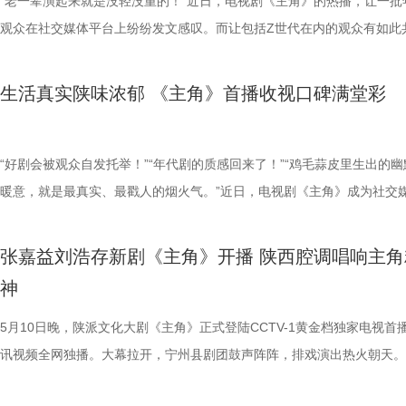
的创作态度，扎实复刻个人、秦腔艺术在时代进程中的浮沉，不回避个体
越时光的力量。张嘉益用十年深耕，让陕西故事走出地域，让普通人的人
深入探讨了“实用与浪漫”、“理想与现实”等承载时代印记与精神共性的重
母辈“反向种草”，他们在电视上追剧，到网络上讨论，打开弹幕，满屏“
子的伪装、这对父子何时迎来正面对峙。观众已知结局，却只能揪着心，
经地念出冷门诗句：“诗歌现在在挽留你。”结果不但没把人劝下来，反而
“老一辈演起来就是没轻没重的！”近日，电视剧《主角》的热播，让一批
限，不美化苦难，彰显现实主义的深度、温度和力度。剧集对时代生活的
动全国观众。岁月不负深耕者，相信未来，张嘉益依旧会带着这份赤诚与
题。这种植根于岁月、彰显于当下的坚韧精神，跨越时空依然鲜活，必将
三刷”，还有人说“这是我妈推荐给我的，结果我哭得比她还凶”。过去那些
剧中人一步步走向那个注定的悲剧，仿佛在看一场无力回天的倒计时。 
方念得更想跳了。被派到三江口查探命案，他一心只想赶紧回省城交差了
观众在社交媒体平台上纷纷发文感叹。而让包括Z世代在内的观众有如此
洞察和真实描摹，引发观众对镜自照的广泛热议：从忆秦娥和刘红兵的情
守，继续行走在创作之路上，为观众带来更多有温度、有力量、有深度的
大观众产生深切共鸣，为其注入温暖而坚实的情感力量。 电视剧《纯真
代剧注定小众”“年轻观众不是受众”的有色眼镜被彻底打破。严肃文学改
“父子对决”为核心驱动力，用强对抗性的人物关系编织出一张密不透风的
却偏偏凭借“锦鲤体质”歪打正着、屡破奇案，惹得观众直呼：“接张一昂
的，其中之一便是该剧艺术总监、主演张嘉益，他在剧中饰演县剧团司鼓
伸至婚姻中的情感关系；从剧中人对秦腔艺术的不同态度，延伸至现实与
品。
爱情》现已正式定档，6月2日起，锁定江苏卫视幸福剧场，让我们一同
实主义创作完全有能力同时拿下“口碑”与“流量”两块金牌。对于创作者而
网络。陈红兵与陈辉之间，既是血脉至亲，又是潜在的追逃对手，每一次
运！” 张一昂这份让人羡慕的“事业运”，在王骁看来，关键就是“事急从权
秦娥的舅舅胡三元。已播剧情中，胡三元先是在剧团演出中被临时拉上台
生活真实陕味浓郁 《主角》首播收视口碑满堂彩
的取舍……观众的声音宝贵，进一步放大现实主义创作的现实音量。 8 (2).
段烟火氤氲的岁月，见证在时代洪流中熠熠生辉的青春理想。
这是一个尤为珍贵的行业信号，只要沉下心做内容，市场会报以回响。在
视、每一场对话都可能是谎言与真相的博弈。而高松格（邓恩熙 饰）、
缓则圆”八个字。“碰到什么事，他不着急往前冲，而是先缓一缓、放一放
演，饰演《红灯记》中的日本军官，夸张的造型和生动的表演，引得观众
7 (2).jpg 剧火城兴双向赋能 解锁地域文化新活力 依托扎实的西北地域
长剧最关键的时刻，《主角》送给现实主义创作一枚勋章，也给所有扎实
（胡可 饰）看似是温暖的情感锚点，但她们的隐忍与选择或将引爆家庭
旁人看来，这或许是装傻充愣，又或许是束手无策下的假装镇定，但在王
笑，还将他的舞台造型做成了表情包；令人揪心的意外接踵而至，舞台事
原汁原味的风土人情、极具质感的场景镜头，《主角》深度展现陕西的风
剧，相信慢工出细活的从业者吃下一颗定心丸。 全民托举：国民口碑成
的矛盾。此外，霍开明（涂松岩 饰）、刘娜（曲栅栅 饰）等人各自也与
理解里，这就是一种大智若愚。 “这也给我自己提了个醒。”王骁将角色
成小钉子离世，他自己也身受重伤，但他独自扛下责任，在入狱前向剧团
“好剧会被观众自发托举！”“年代剧的质感回来了！”“鸡毛蒜皮里生出的幽
貌、市井烟火与戏曲文脉，成功打造“一部剧、一座城、一种文化”的文旅
之光 《主角》的热播，其引发的联动已经衍生为一种文化现象。它为非
有着千丝万缕的牵连。每一个人都身陷在自己的困局之中，每段关系都缠
延伸到对生活感悟中：“生活中遇到一些事情，不必着急去决定、去评判
“托孤”，请求大家照顾好忆秦娥，同时叮嘱小秦娥无论任何时候都别放弃
暖意，就是最真实、最戳人的烟火气。”近日，电视剧《主角》成为社交
热潮，掀起“为一部剧奔赴一座城”的沉浸式打卡热潮。观众因剧集爱上秦
化提供了行之有效的融合路径，带火了西北五省的秦腔热。打开社交媒体
愧疚、隐瞒或救赎的暗线，他们彼此交错共同勾勒出一幅悬念与温情交织
一点，反而可能会冒出新思路。”在他看来，张一昂的“稳”不仅仅是让自
戏。 《主角》用扎实的笔触勾勒剧团众生相，对生命无常的书写，落在
上网友热议焦点。作为一部以秦地、秦腔为背景，讲述普通人在时代变迁
向往陕西，实现影视热度向文旅流量的高效转化，让地域文化借助影视 IP
台，秦腔名家出演的《打焦赞》《鬼怨·杀生》《杨门女将》霸屏首页，
镇众生相。 预告拉满期待，层层反转逼近案件真相 《方圆八百米》已释
清晰，更能稳定身边的人，“他不能慌，稳住了，思路才清晰。如果说他
这个角色身上尤为令人唏嘘，张嘉益在生活中沉淀的扎实、生动表演，更
做自己人生主角的现实主义年代大剧，《主角》以真实笔触和真情共鸣收
张嘉益刘浩存新剧《主角》开播 陕西腔调唱响主角
现全民破圈。 剧集不仅带动线下文旅消费、地域景点热度攀升，更持续
绝技“吹火”更由专业秦腔演员惊艳再现。“他大舅他二舅都是他舅”的地道
预告，将观众的期待值拉满，开篇一封举报信串联起父子二人看似平静却
有逻辑，那么这就是他最底层的逻辑。” 在惯常的认知里，主角的魅力往
个戏比天大的司鼓、全力托举外甥女的“舅”深入人心。 截至目前，根据C
众满堂彩。 2刘浩存 饰 忆秦娥.jpg 1张嘉益 饰 胡三元.jpg 《主角》于5月
神
西文化内核，让秦腔艺术、西北人文精神深入人心，持续擦亮陕西文化名
方言被网友争相效仿，秦腔旅拍更成为西安新晋“落地签”，广大游客慕名
试探的对话。随着调查的步步深入，案件线索层层反转，每一次接近真相
完美、强大画上等号。到了王骁这儿，张一昂的吸引力偏偏来自他人格里
家视听大数据收视率，《主角》黄金时段收视率已破4%，连续多日位居
登陆CCTV-1黄金档，腾讯视频全网独播，台网热度持续攀升。据CVB数
从《装台》的市井烟火到《主角》的戏曲风骨，贰零壹陆影视持续深耕家
该剧拍摄地风雷电影厂，到小秦娥藏盒子的砖缝里给她藏钱送糖。4.窦骁
随着更深的谎言，每一个疑点浮出水面都指向更复杂的人性迷局。而这场
“缺陷”。“这份缺陷，我们每个人都有。”王骁举例说，“比如遇到矛盾冲突
日榜第一名，酷云端显示，该剧在西北地区收视峰值达9.8%，浓郁的地
示，该剧黄金时段收视率达到3.936%。酷云实时数据方面，该剧全国实
5月10日晚，陕派文化大剧《主角》正式登陆CCTV-1黄金档独家电视首
化，用影视语言讲好西北故事、中国故事。 戏台终有落幕之时，但坚守
刘红兵.jpg “每个人都是自己人生的主角”成为全民耳熟能详的社交货币。
较量背后，更牵扯出陈辉女友高松格、陈红兵妻子丁月，以及小镇一众人
会不自觉地顾左右而言他，这不就是我们日常生活里常干的事吗？”可妙
色、“每个人都是自己人生的主角”的情感共鸣奠定了该剧坚实的国民基础
值达3.6124%，其中西北地区收视实时峰值高达8.6620%。该剧在欢网
讯视频全网独播。大幕拉开，宁州县剧团鼓声阵阵，排戏演出热火朝天。
永无终点。《主角》的成功，不只是一部剧集的口碑与热度，更是传统文
卷、躺平、上岸、PUA等词汇流行的当下，当代人普遍面临身份焦虑和
开明、刘娜等人的隐秘往事与情感纠葛。 同步释出的群像海报以墨色质
在，张一昂是个刑警，居然也这样。正是这份“不完美”的真实，让人觉得
《主角》是身兼艺术总监、主演双重身份的陕籍演员张嘉益，在十年间第
统计的实时收视峰值则达到4.4796%。此外，《主角》在腾讯视频热度
招收新学员的计划，让司鼓胡三元看到让外甥女忆秦娥吃上商品粮的机会