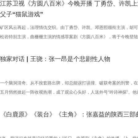
江苏卫视《方圆八百米》今晚开播 丁勇岱、许凯上
联手，为剧集的荒诞质感与现实温度提供了坚实保障。 6月21日起每晚
播，让古老秦腔走出戏曲圈层、走进年轻群体，完成非遗文化与大众文化
荣誉，张嘉益早已是业内公认的实力派演员，可盛名与光环从未让他迷失
美人”。彼时她以细腻自然的表演，将角色的懵懂天真与勇敢追爱刻画得
线索交织并行，共同诠释了那个纯真年代里，年轻人如何扎根于现实土壤
性爆发，在西北地区实时收视率飙至10%-15%，其中西安本地峰值高达
父子“猫鼠游戏”
19:30，锁定江苏卫视幸福剧场《迷墙》，感受生活的跌宕起伏。
向赋能、双向破圈，真正实现主流价值传递、传统文化活化、全民情感共
向，反而让他始终保持着清醒与谦逊。此前他在《人民日报》撰文谈及表
人心，收获了大批观众的喜爱。从鲁艳丽的清纯质朴，到《唐朝诡事录之
理想与情感焕发光芒。 同步曝光的一组角色海报则以清新简约的视觉风
15.1%，相当于每10台开机电视有1台在播放《主角》，在西北市场收视
三重传播使命。该剧摒弃悬浮叙事、拒绝流量套路，深耕生活本质、扎根
得，坦言塑造角色的核心，是把自己彻底变成“在那个时代和生活里扑腾
安》中的捡钱女子，再到《朱雀堂》里虚荣泼辣的上海滩歌女朱玉荷，以
递出人物积极向上的精神气质。画面中，陈飞宇眼神清澈，嘴角微扬，与
超35%，被观众称为“西北人民的电子榨菜”。《主角》的现实共鸣敲打在
矿区风云再起，法理情仇交织。由丁勇岱、许凯、邓恩熙领衔主演，胡可
文化，用真诚的内容创作证明：有温度、有底蕴、有深度的现实题材，永
通人”。在《十三邀》的深度对谈中，他提出，希望在创作中能保留生活
《唐宫奇案之青雾凤鸣》中多才多艺的丽妃，陶德燕在古装、年代、悬疑
盈盈笑意隔空相应，展现出对生活质朴而热切的向往。郭晓婷与王天辰则
观众的麻筋上，“做自己人生的主角”“认栽不认命”的精神破圈回响，“为一
松岩特别主演，曲栅栅主演的情感罪案剧《方圆八百米》，将于今晚登陆
有最广阔的市场， 5 (2).jpg 6 (2).jpg 戏台落幕风骨长存 人间百态诠释
的“毛边”，而表演灵感则是“从生活里捡来的”。也正是有这些细碎的、不
种题材中不断切换，塑造了性格跨度极大的女性群像，一步一个脚印诠释
书本，安然坐于案前，文雅沉静中透出知性气质。角色的细腻神态悄然透
奔赴一座城”的“影视+文旅”联动火到线下，古老非遗秦腔的“吹火”绝技掀
卫视幸福剧场。一场关乎真相、亲情与救赎的较量即将上演，让这段方圆
神 《主角》热播期间，追剧观众已然成为剧团的一员，“主角”们的命运
的生活“毛边”，让白嘉轩的厚重、刁顺子的坚韧和胡三元的担当落地入心
“角色多变，表演用心”的演员初心。 3_副本.jpg 作为新生代实力派演员
人物性格，也提升了观众对这段年代青春的期待值。 精品匠心铸就烟火
据热，《主角》用品质一证再证；长剧尊重观众，定然会被观众托举！ 2
米的故事，直抵千米之外的你我心中。 开局即为“亮牌”，以“父子对决”为
独家对话 | 王骁：张一昂是个悲剧性人物
深牵动大众心绪。“胡三元下跪托孤”“忆秦娥《打焦赞》成角儿”“苟师舞台
名不加身，光环不扰心，张嘉益始终坚守演员的本分，令角色大于名气，
燕始终保持对表演的敬畏与热爱，专注角色、潜心创作，以作品说话、用
引发跨时代情感共鸣 《纯真年代的爱情》以朴实的镜头语言，精准捕捉
存 饰 忆秦娥.jpg 全网登顶：刷新现实主义年代剧台网纪录 长久以来，
驱动 《方圆八百米》的故事聚焦上世纪九十年代末的丰阳小镇矿区。一
81口连珠火”“忆秦娥即秦腔本身”等名场面在社交媒体平台上的讨论热情
大于流量。 5 (3).jpg 一方水土养一方人，西北大地的赤诚、坚韧与人间
立身。随着《樊笼》的热播，陶德燕的表演实力再获认可。未来，陶德燕
时光的肌理与温度。无论是集体生活的互助温情，还是青年挑灯夜读的拼
在网络播放数据上一直处于“吃亏”的位置。悬疑、古偶、仙侠等类型凭借
女尸的出现，打破了表面的平静，小镇内的违禁药品贩卖网络随之浮出水
涨。值得注意的是，《主角》播出期间，观众的注意力被剧集内容本身牢
火，滋养了张嘉益的艺术创作。生于陕西、长于陕西，他也始终咏颂陕西
续坚守演员初心，不断挑战自我、打磨演技，带来院线作品《一只绣花鞋
影，剧集通过对日常生活流的扎实呈现，还原了一个真实可感、充满烟火
突、快节奏天然吸睛，而现实主义年代剧因题材厚重、情感含蓄，往往被
警察陈红兵（丁勇岱 饰）紧跟线索，却步步逼近亲生儿子陈辉（许凯 饰
一个脑洞清奇、从不按套路出牌，却总能误打误撞、破获奇案的刑警，在
引，在“显微镜式”追剧解读下不断发现剧中的“隐藏彩蛋”。小秦娥第一次
对家乡的眷恋与热爱，尽数融入十年创作之中。“陕西三部曲”不仅是他个
《生命48小时》和《迷墙》《罪恶拼图》等更多优质影视作品，为观众
年代空间。这一富有感染力的艺术表达，得益于主创团队的匠心制作。导
为“口碑高地、热度洼地”；还会被划分受众圈层，打上“中老年传统电视
在方圆八百米的小天地里，父子间的对抗、职责与亲情的纠结、法律与人
五月悄然掀起一阵收视热潮，成了观众心头好，人送外号“吟诗神探”。‌他
向朱继儒展示和四位老师父学戏的成果，藏在顶棚上的老戏服从天而降，
艺生涯的重要印记，更是一位文艺工作者深挖地域文脉、记录家乡百态的
具感染力的角色与更精彩的表演。
畅延续其对细腻情感的把控优势，通过精心搭建的实景与考究的服化道细
供”标签，年轻网生观众则被自动除名。 3.秦海璐 饰 花彩香.jpg 《主角
交缠，让这个家庭与小城一同面临善恶的抉择与考验。 不同于悬疑剧常
张一昂，也是江苏卫视幸福剧场热播剧《低智商犯罪》的男主角。 这份“
名场面也被观众称为拍出了武侠剧“神器认主”的气韵。临近尾声，剧团演
表达。这份创作早已超越单纯的职业范畴，升华为对传统文化、地域故事
复现了时代风貌，并在光影与色调上着力营造温暖、明亮、充满希望的视
央视一套黄金档历史收视冠军，在腾讯视频热度破30000，登顶站内热度
念设置，《方圆八百米》开局即“亮牌”，毫不避讳地揭露主角陈辉就是小
常”的迷人劲儿，连扮演者王骁也招架不住。“这个角色最打动我的地方，
《白鹿原》《装台》《主角》：张嘉益的陕西三部
遭遇狂风，漫天黄沙没有吹走看戏的观众，“秦人不死，秦腔不绝”在此刻
护与传承，彰显出文艺从业者的责任、坚守与笃定。 地域故事从不会被
调，让年代记忆焕发时代新意。 该剧通过展现方穆扬、费霓等青年在时
的现实主义年代剧，这两顶桂冠的分量远超数字本身。它不仅“统一全家
禁药品网络的幕后推手。这种“明牌式”叙事，把戏剧张力从“谁是凶手”转
就在于他的‘不正常’，那种另类感，特别能挑起演员的表演欲。” 办案逻
具象。 作为严肃文学改编的现实主义年代剧，《主角》始终秉持扎根时
土所局限，小人物的执着、匠人的坚守、土地蕴藏的温暖，拥有跨越山海
中相携成长的奋斗历程，真诚致敬了那个物质虽不丰足、精神却充沛的岁
控器”，让观众愿意重新打开电视，潜移默化影响观剧习惯。年轻观众还
了“父子何时摊牌”，观众也不再是追着真相跑，而是猜测警察父亲何时看
“别着急”就是他的底层代码 张一昂是个很另类的刑警。面对跳楼者，他