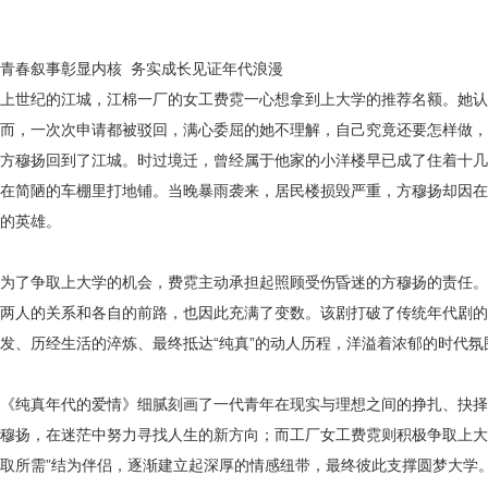
青春叙事彰显内核
务实成长见证年代浪漫
上世纪的江城，江棉一厂的女工费霓一心想拿到上大学的推荐名额。她认
而，一次次申请都被驳回，满心委屈的她不理解，自己究竟还要怎样做，
方穆扬回到了江城。时过境迁，曾经属于他家的小洋楼早已成了住着十几
在简陋的车棚里打地铺。当晚暴雨袭来，居民楼损毁严重，方穆扬却因在
的英雄。
为了争取上大学的机会，费霓主动承担起照顾受伤昏迷的方穆扬的责任。
两人的关系和各自的前路，也因此充满了变数。该剧打破了传统年代剧的
发、历经生活的淬炼、最终抵达“纯真”的动人历程，洋溢着浓郁的时代氛
《纯真年代的爱情》细腻刻画了一代青年在现实与理想之间的挣扎、抉择
穆扬，在迷茫中努力寻找人生的新方向；而工厂女工费霓则积极争取上大
取所需”结为伴侣，逐渐建立起深厚的情感纽带，最终彼此支撑圆梦大学