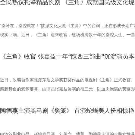
全民热议托举精品长剧 《主角》成就国民级文化现
7月2日起每晚19:30，锁定江苏卫视幸福剧场《千香》，雏凤小分队已集
作。彼时两人便上演过女扮男装、共赴学堂的青春故事，如今在《千香》
面可以照见内心的镜子，引导主人公打破心墙，走出迷墙，探寻平凡生活
和周围人的真实百态。 破迷墙见本心：于世俗欲望中读懂生活与相守 突
事无成时窘迫又不甘的状态拿捏得恰到好处，举手投足间自带独特喜感。
妻陷生活困局 天降横财掀人心波澜 《迷墙》中，时运不济的余鸣（郭京
一同开启这段奇幻之旅。
度以同窗身份相遇，从昔日的轻喜剧画风转向宿命纠葛的仙侠爱恋，两人
正的幸福真谛。 该剧由《猎罪图鉴》导演邢键钧、《三大队》分组导演
来的财富彻底打破了余鸣和文一彤原本的平凡生活，但没想到钱带来的不
汐生活化的演技既真实又富有代入感，精准呈现了文一彤被生活磨平棱角
饰）被扣上“一事无成”的标签，妻子文一彤（任素汐 饰）在生活重压下
的化学反应会碰撞出怎样新的火花？着实令人期待！ 此外，《千香》还
执导，《我是余欢水》原著小说作者余耕执笔。剧集以黑色幽默包裹尖锐
稳，而是无尽的迷茫与恐慌。夫妻二人从穷途乍富到手足无措，深陷金钱
疲惫与无奈。而剧集“一锤砸出三千万”的极致设定，更让人忍不住好奇—
怠，二人隔阂渐深。然而峰回路转的情节发生了——两人辛苦攒钱买下旧
“秦岭在，秦腔就在！”陕派文化大剧《主角》中的台词，正在形成长期广
一众实力不俗的年轻演员：叶盛佳饰演的狐妖陆离神秘莫测，朱丽岚化身
实内核，同时也兼具了浓厚的都市生活流质感。《迷墙》用贴近市井烟火
的各类生活风波与人际纠葛之中。当一切美好的幻想轰然坍塌，面对生存
笔横财，将如何搅动这对中年夫妻看似平静的生活？ 值得一提的是，郭
顶着压力准备装修，却意外从墙体砸出三千万现金。这笔天降横财让两人
现实回响。近日，《主角》迎来收官，这场横跨数十年的秦腔人生、一曲
唱月温婉动人，刘梦芮演绎的百里歌林亦各具锋芒……每一个角色都被用
活描摹，深度聚焦中年婚姻里的信任危机、成年人的职场生存焦虑、人性
富、诱惑与底线的艰难抉择，余鸣与文一彤逐渐重拾初心，找回了属于夫
任素汐此前各自塑造过许多深入人心的角色，此次首度合作便“欢喜冤家”
暴富，鸡飞狗跳的日子似乎终于迎来曙光，周遭人的态度也瞬间扭转，荒
黄土的时代长歌圆满落幕。剧集交织师徒情、同行情、亲情与人生取舍，
琢，每一位演员都倾情投入，带领观众一同感受这场仙侠大戏中的爱恨情
望面前的摇摆以及财富面前道德与善恶的抉择等现实议题。在荒诞现实主
的信任。而预告中出现的“齐天大圣”更暗藏深意、引人深思。它的存在如
差设定令人期待。总编剧余耕在谈到创作时就坦言：“写剧本的时候，脑
真实的人性百态就此展开。 郭京飞演绎的余鸣充满市井烟火气，将中年
满亦有遗憾，用最真实的人间烟火，复刻普通人的坚守与成长，让每个平
《主角》收官 张嘉益十年“陕西三部曲”沉淀演员本
7月2日起每晚19:30，锁定江苏卫视幸福剧场《千香》，雏凤小分队已集
外壳之下，该剧传递出一个朴素的生活哲理：钱财从不是人生的终极答案
面可以照见内心的镜子，引导主人公打破心墙，走出迷墙，探寻平凡生活
会跳出郭京飞的表情。”这位擅长演绎市井小人物的演员，把余鸣身上的
事无成时窘迫又不甘的状态拿捏得恰到好处，举手投足间自带独特喜感。
都能在角色中看见自己的影子，从荧屏热播拓展为全民共情。《主角》以
一同开启这段奇幻之旅。
正的幸福不在于物质的堆砌，而在于本心的坚守、家人的相伴与内心的安
正的幸福真谛。
与不甘诠释得层次分明，与任素汐的对手戏更是火花四溢，看点不断。 
汐生活化的演技既真实又富有代入感，精准呈现了文一彤被生活磨平棱角
人生照见普通人的生命坚守，成为 2026 年度现实主义题材与传统文化
心困则路迷，心定则路安。今晚19:30锁定江苏卫视幸福剧场，一同走进
壳藏现实内核 实力主创护航品质 作为一部聚焦都市小人物生活百态的作
疲惫与无奈。而剧集“一锤砸出三千万”的极致设定，更让人忍不住好奇—
标杆之作。 1 (2).jpg 2.JPG 据CVB数据显示，《主角》黄金时段收视率
近日，改编自作家陈彦茅盾文学奖获奖作品的电视剧《主角》正式收官。
墙》的命运世界，在生活浮沉中找寻属于自己的幸福本真。
《迷墙》以荒诞现实主义为底色，跳出传统都市剧叙事套路，用黑色幽默
笔横财，将如何搅动这对中年夫妻看似平静的生活？ 值得一提的是，郭
达4.615%，忠实度68.041%，最高收视份额20.176%。酷云数据显示，
秦腔舞台的戏梦落幕，由演员张嘉益饰演的胡三元，以血肉饱满的荧幕形
深刻现实内核，借“钱是照妖镜”的核心设定，深入探讨中年婚姻的信任危
任素汐此前各自塑造过许多深入人心的角色，此次首度合作便“欢喜冤家”
最高收视峰值达4.1378%，在西北地区最高收视峰值达到10.1552%。欢
获广泛好评。从《白鹿原》到《装台》再到如今的《主角》，张嘉益前后
普通人的生存压力与人性善恶的边界，从表层的暴富爽感逐步升维至对人
差设定令人期待。总编剧余耕在谈到创作时就坦言：“写剧本的时候，脑
据方面，该剧实时收视峰值最高达5.4323%，位居央卫视首轮剧收视榜
十年，用三部作品、三个人物、三种人生切面，勾勒出三秦大地的人间百
陶德燕主演黑马剧《樊笼》 首演蛇蝎美人扮相惊艳
生活真谛的思考，让观众在欢笑中读懂生活，照见自己。 剧集以三千万
会跳出郭京飞的表情。”这位擅长演绎市井小人物的演员，把余鸣身上的
TOP1，大屏点播市占率29.68%，大屏点播指数峰值达10844。《主角
1 (3).jpg 十年深耕：一域乡土，三幕人间 对于创作者而言，艺术生命宝
财为核心驱动，引领各色人物展开各自的故事线。余鸣夫妇在有钱之前有
与不甘诠释得层次分明，与任素汐的对手戏更是火花四溢，看点不断。 
视端的热播，强力带动国民收视回归，重塑大屏价值，更被观众称为“统
张嘉益用十年时间扎根家乡故土，讲述普通人的故事。《白鹿原》拉开张
迫，有钱之后便有多狂妄，身边的亲朋好友也瞬间变了一副嘴脸：曾经鄙
壳藏现实内核 实力主创护航品质 作为一部聚焦都市小人物生活百态的作
家遥控器”的作品。在年轻人聚集的网络和社交媒体平台，《主角》实现
“陕西三部曲”的序章，他所饰演的白嘉轩，立足苍茫厚重的关中乡土，演
由沐汐影业出品，赵锦焘导演，刘美含、傅菁、陶德燕主演的古装女性悬