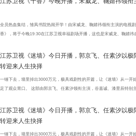
江苏卫视《千香》今晚开播，宋威龙、鞠婧祎领衔
也、翟潇闻领衔主演 在八十年代闯出一番自己的天地！ 从虚伪又残忍的
绍，剧本数易其稿，并邀请近代史学者参与论证，确保重大史实准确。并
饰】的空降。这位带着新思想、新章程的“村官”，一上任便强势推进“旅
错。青丘孤女小棒槌（鞠婧祎 饰）原本和师父过着与世无争的日子，却
莱，到如今坚强向上的夏晓兰，这几年，周也一直在刷新着观众对她的认
历史事实为根基的基础上，以艺术表达呈现精神世界，力求刻画一位有理
示范村”建设，直接将张浩原本“脚踩西瓜皮，滑到哪里算哪里”的乡村治
失踪后，为追寻线索而踏入雏凤书院。与此同时，为救兄长而刻意接近她
而这一次，她将一个“36岁现代女性魂穿18岁农村少女”的极致设定，演
有担当、有家国情怀的民族企业家形象，让更多观众走近民族先贤，感受
彻底打乱。当秦淑宇严苛的规范化管理，撞上张浩灵活变通的“野路子”，
修远（宋威龙 饰），也以温润少年的身份步入书院。同窗修习的时光里
全员热血集结，雏凤书院热闹开学！由宋威龙、鞠婧祎领衔主演的电视剧
次分明、真实可感。 面对乡邻泼来的脏水，她眼神冷冽，寥寥几句便直
民族自强不息、实干报国的精神品格。 张謇一生与近代中国命运紧密相
从工作理念到执行细节频频交锋，火花四溅，笑料百出。 2.jpg 与此同
生到熟悉，从试探到依赖，情愫在一次次共渡难关中悄然滋生。 鞠婧祎
香》，将于今晚19:30在江苏卫视幸福剧场开播，这也是宋威龙、鞠婧祎
害。到了支摊卖鸭蛋时，她又换上笑脸，把现代销售策略活学活用进八十
是时代亲历者，也是重要参与者。该剧将个人命运与国家命运相结合，展
角张浩的工作、情感也陷入前所未有的“至暗时刻”。事业上，快递打包设
角色，实为建木神女姜黎非，一人双面，前期是天真烂漫的乡野丫头，后
《漂亮书生》后的二搭之作。剧中两人从同窗到宿敌，二搭默契也拉满了
代，机灵劲儿全写在眼角眉梢。 从穿碎花衫、踩解放鞋的女孩，到梳着
张謇从状元到实业家的身份转变，以及近代知识分子通过实业和社会实践
本居高不下，示范村评选更是强敌环伺，每一步都走得如履薄冰；感情上
蜕变为清冷坚韧、身负三界命运的神女；而雷修远的真实身份，则是身负
们的期待。 入书院遇良人，也遇天敌 《千香》的故事，始于一场命运的
江苏卫视《迷墙》今日开播，郭京飞、任素汐以极
发、身着西装裙的商界女强人，周也用一张脸演出两种人生。观众看得见
国家进步的努力。今年是张謇逝世100周年，该剧在此节点推出，具有特
与李茗涵（郑舒环 饰）敲定婚期，沉浸在幸福中的他，猝不及防被白富
咒、隐忍腹黑的夜叉族后裔。“夜叉克建木”的天生命格，注定他们生而为
错。青丘孤女小棒槌（鞠婧祎 饰）原本和师父过着与世无争的日子，却
转迎来人生抉择
不只是夏晓兰的逆袭，更是一个演员稳扎稳打的蜕变。 最初认识翟潇闻
历史纪念价值。剧名“江海潮生”既点明南通通江达海的地域特征，也隐喻
黄涌泉（刘萌萌 饰）带来的“亲子关系”风波砸中。外有示范村评选“紧箍咒
当真相渐露，相爱之人被迫站在对立的两端，上演一段跨越宿命的爱情。
失踪后，为追寻线索而踏入雏凤书院。与此同时，为救兄长而刻意接近她
歌曲类节目的舞台上。而这一次，他褪去歌手的锋芒，走进了周诚的世界
立足本土、顺应时代潮流的开放视野。剧中以平实细腻的笔触呈现张謇的
内有情感信任危机，张浩能否凭借他的“草根智慧”化解这场事业与情感的
的设定，也让不少观众将其称呼为修仙版的“梁山伯与祝英台”。 视觉层
修远（宋威龙 饰），也以温润少年的身份步入书院。同窗修习的时光里
一锤下去，墙里掉出3000万元，极具戏剧性的开篇，让《迷墙》从一开
演一个青涩、温润的八十年代青年。 周诚是个温柔、真诚的人，始终支
抉择与命运沉浮，将其突破陈规、敢为人先的开阔眼界，埋头苦干、坚韧
危机，成为本季最大看点！ 全村整活群像生辉，绘就乡村振兴新图景 除
《千香》也呈现了一场国风美学的精致范本。剧组历时数月，手工打造了8
生到熟悉，从试探到依赖，情愫在一次次共渡难关中悄然滋生。 鞠婧祎
足了观众胃口。 这部由郭京飞、任素汐领衔主演，谷嘉诚、漆昱辰特别
晓兰。这个角色原本容易写得单薄，但翟潇闻用细腻的表演让他落到了实
的实干精神，以及心系百姓、实业报国的家国情怀，化作跨越百年的精神
线外，张浩标志性的“浩氏喜剧”风格在本季更趋醇厚细腻，在密集笑点之
余套戏服，将点翠、云绣等非遗技艺融入一针一线。女主角鞠婧祎造型以
角色，实为建木神女姜黎非，一人双面，前期是天真烂漫的乡野丫头，后
电视剧，将于今晚19:30在江苏卫视幸福剧场开播。一堵被砸开的墙，一
成为很多人心里的“白月光”。 初见夏晓兰时藏不住的心动，到后来固执
话，与当代观众形成深刻共鸣。 该剧由幸福蓝海影视文化集团股份有限
剧集亦不乏温情落点。既有大权、福生、二狗、郝成功等配角贡献的魔性
罗裙、简约头饰为主，展现灵动娇俏。后期蜕变为清冷神女姜黎非，以蓝
蜕变为清冷坚韧、身负三界命运的神女；而雷修远的真实身份，则是身负
降巨款，一对被推入命运漩涡的普通夫妻，这场关于金钱、婚姻与人性的
江苏卫视《迷墙》今日开播，郭京飞、任素汐以极
护，周诚的爱始终热烈而滚烫。有观众感叹：“周诚身上，真有那种老一
作，王伟民执导，张强编剧，王鸥、杨立新、何冰、郝平等领衔主演（按
袱，也有张家爷仨笑闹互怼背后的默默守护，以及张洪杰饰演的老一辈对
系纱裙搭配银饰，眉间点缀冰纹花钿造型，其中标志性的“建木神树”造型
咒、隐忍腹黑的夜叉族后裔。“夜叉克建木”的天生命格，注定他们生而为
即将上演。 荒诞暴富开局：黑色幽默与人生抉择交织 剧集开篇，便呈现
转迎来人生抉择
踏实感。”这是对角色的认可，更是对演员的褒奖。 除了年轻主演撑起主
笔画排序）。主创团队表示，希望借助扎实的表演与严谨的制作，让观众
深沉的爱。这种笑中带泪的叙事，让观众在收获高密度快乐的同时，更能
件手工缝制便耗时400小时。男主角宋威龙的水墨袍则走内敛路线，蓝白
当真相渐露，相爱之人被迫站在对立的两端，上演一段跨越宿命的爱情。
对带着几分霉运的夫妻。丈夫余鸣（郭京飞 饰）在生活和赚钱上都颇为
外，王冠逸、郑伟、林潇、赵达、涂凌、董璇、蒋易、樊霖锋等实力派演
这位“状元实业家”的真实人生，感受近代中国实业报国精神的厚重分量。 
见证年轻一代对家乡建设的执着探索与赤诚之心。 作为“二龙湖”IP的成
看似清雅素净，实则腰封与袖口暗藏金线雷纹，正应了造型团队“藏雷于水
的设定，也让不少观众将其称呼为修仙版的“梁山伯与祝英台”。 视觉层
调：直播卖珍珠粉被曝质量问题，急于救人却忘了拉手刹导致车辆刮蹭，
一锤下去，墙里掉出3000万元，极具戏剧性的开篇，让《迷墙》从一开