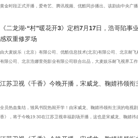
个大窟窿，也把自己一脚踹进了深渊。醉意沉沉间，手边的闹钟滑落，发
黄金时段正式开播，爱奇艺、腾讯视频、优酷同步播出。该剧由中央广播
“叮叮叮”的声响，而时间，也在这声响中快速倒转。再睁眼，她已不再是2
总台、江苏省广播电视总台、幸福蓝海影视文化集团股份有限公司、中共
年的夏晓兰，而是1983年一个同名同姓的农村姑娘。 震惊、恍惚、不解
市委宣传部共同出品，北京爱奇艺科技有限公司、深圳市腾讯计算机系统
《二龙湖·“村”暖花开3》定档7月17日，浩哥陷事
万般情绪涌上头，她本能地想逃回属于自己的时代，可刚迈出两步就脑袋
公司、北京优酷传媒有限公司联合出品，该剧不仅是国家广播电视总局重
感双重修罗场
疼，并涌现出一段并不属于她的记忆。原来这具身体的主人，生活在八十
持项目、江苏重大题材文艺创作资助项目、江苏省广播电视局精品扶持项
的农村，不久前因不堪流言蜚语，走上了绝路。 没有金手指，没有系统
也是近年来聚焦中国近代民族工业发展历程的重大历史题材精品力作。 
由大麦娱乐（北京）有限公司、优酷信息技术(北京)有限公司、北京耐飞
摆在她面前的，是比2026年还要棘手的困境：没钱、没人脉、只有一个
潮生》以近代民族实业家、教育家张謇的毕生实践为线索，回溯在清末民
有限公司、北京浩娜萱尧影业有限公司联合出品，大麦娱乐耐飞视界工作
助的母亲，以及一张尚带稚气的脸庞。这样的开局，能走多远？谁也说不
历史时期中国民族工业筚路蓝缕的创业历程。剧集以甲午战争后风云激荡
作的电视剧《二龙湖·“村”暖花开3》正式官宣将于7月17日在优酷全网独
剧集从一开始，就牢牢把人按在了屏幕前。 “如果一切可以重来，是不是
会变局为背景，讲述张謇高中状元后弃政从商，创办近代中国最早的民营
该剧由东北喜剧代表人物张浩执导、编剧并领衔主演，许玉军（来喜）、
江苏卫视《千香》今晚开播，宋威龙、鞠婧祎领衔
拥有完美人生？”这话，几乎人人都曾扪心自问过。生活里总有一些无力
企业之一——大生纱厂，并在外资挤压、市场动荡中拓展盐垦等实业版图
萌、张洪杰、郑舒环、郭铁城、黄晓娟、穆玉环（穆乐恩）等实力演员联
的意外，于是人们忍不住幻想：若能退回某个岔路口，轻巧地绕开，是不
时倾力兴办学校、医院、育婴堂等公共事业，以实业反哺地方，探索“实
盟。时隔一年，“浩氏喜剧”强势回归，誓将东北那股子热辣滚烫的烟火气
来的路就会顺畅许多？可《你好1983》偏不急着给答案，反倒在开篇借
国、教育兴邦”的可行路径。全剧将个人命运嵌入国家转型的宏大叙事，
席卷荧屏。 1.jpg 村官上任剧情升级，浩哥遭遇“连环劫” 《二龙湖·“村”
全员热血集结，雏凤书院热闹开学！由宋威龙、鞠婧祎领衔主演的电视剧
之口，轻轻甩出一句醒脑的话：别忘了，命运的礼物，早就悄悄标好了价
近代知识分子从庙堂走向民间、以社会建设回应时代的使命担当。 创作
开》系列深耕乡村振兴题材，以原汁原味的东北方言与接地气的人物群像
香》，将于今晚19:30在江苏卫视幸福剧场开播，这也是宋威龙、鞠婧祎
这句话，也给出了整部剧的底色：重来，未必是捷径；重生之路，从来都
时多年搜集史料、实地调研，围绕张謇作为士人、企业家与社会改革者的
称。第三季在延续前作“温情底色+爆笑叙事”的基础上，全面升级矛盾冲
《漂亮书生》后的二搭之作。剧中两人从同窗到宿敌，二搭默契也拉满了
坦途。也恰恰因此，让人更想看下去，夏晓兰究竟能闯出一片怎样的天。
身份进行多维度刻画，力求在历史事实基础上还原其精神抉择。据制片方
物关系。 本季最大的变数，莫过于大学生村官秦淑宇【穆玉环（穆乐恩
们的期待。 入书院遇良人，也遇天敌 《千香》的故事，始于一场命运的