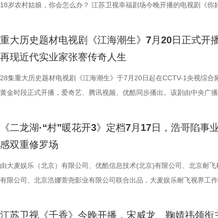
18岁农村姑娘，你会怎么办？ 江苏卫视幸福剧场今晚开播的电视剧《你
1983》，讲的正是这样一个“满级大佬回新手村”的故事。该剧由周也、
领衔主演，他们将带领各位一起，在叫卖声、自行车铃铛声和早市的热气
重大历史题材电视剧《江海潮生》7月20日正式开
重新闯荡一回八十年代初的江湖。 一觉醒来，竟然回到八十年代？ 202
再现近代实业家张謇传奇人生
旦，醉酒后的夏晓兰（周也 饰）独自瘫倒在自家客厅，房间里一片狼藉
她此刻的人生。勤勤恳恳当了多年“打工人”，却因合同上的疏漏，给公司
28集重大历史题材电视剧《江海潮生》于7月20日起在CCTV-1央视综合
个大窟窿，也把自己一脚踹进了深渊。醉意沉沉间，手边的闹钟滑落，发
黄金时段正式开播，爱奇艺、腾讯视频、优酷同步播出。该剧由中央广播
“叮叮叮”的声响，而时间，也在这声响中快速倒转。再睁眼，她已不再是2
总台、江苏省广播电视总台、幸福蓝海影视文化集团股份有限公司、中共
年的夏晓兰，而是1983年一个同名同姓的农村姑娘。 震惊、恍惚、不解
市委宣传部共同出品，北京爱奇艺科技有限公司、深圳市腾讯计算机系统
《二龙湖·“村”暖花开3》定档7月17日，浩哥陷事
万般情绪涌上头，她本能地想逃回属于自己的时代，可刚迈出两步就脑袋
公司、北京优酷传媒有限公司联合出品，该剧不仅是国家广播电视总局重
感双重修罗场
疼，并涌现出一段并不属于她的记忆。原来这具身体的主人，生活在八十
持项目、江苏重大题材文艺创作资助项目、江苏省广播电视局精品扶持项
的农村，不久前因不堪流言蜚语，走上了绝路。 没有金手指，没有系统
也是近年来聚焦中国近代民族工业发展历程的重大历史题材精品力作。 
由大麦娱乐（北京）有限公司、优酷信息技术(北京)有限公司、北京耐飞
摆在她面前的，是比2026年还要棘手的困境：没钱、没人脉、只有一个
潮生》以近代民族实业家、教育家张謇的毕生实践为线索，回溯在清末民
有限公司、北京浩娜萱尧影业有限公司联合出品，大麦娱乐耐飞视界工作
助的母亲，以及一张尚带稚气的脸庞。这样的开局，能走多远？谁也说不
历史时期中国民族工业筚路蓝缕的创业历程。剧集以甲午战争后风云激荡
作的电视剧《二龙湖·“村”暖花开3》正式官宣将于7月17日在优酷全网独
剧集从一开始，就牢牢把人按在了屏幕前。 “如果一切可以重来，是不是
会变局为背景，讲述张謇高中状元后弃政从商，创办近代中国最早的民营
该剧由东北喜剧代表人物张浩执导、编剧并领衔主演，许玉军（来喜）、
江苏卫视《千香》今晚开播，宋威龙、鞠婧祎领衔