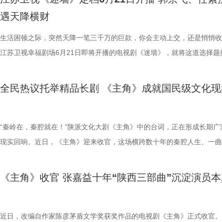
作。彼时两人便上演过女扮男装、共赴学堂的青春故事，如今在《千香》
人惊喜的突破。前期的雷修远温润如玉、病弱无害，后期则展露夜叉族人
和周围人的真实百态。 破迷墙见本心：于世俗欲望中读懂生活与相守 突
焦虑。她理解余鸣背负的道德枷锁，也用十余年的时间将侄女雯雯养大成
妻陷生活困局 天降横财掀人心波澜 《迷墙》中，时运不济的余鸣（郭京
遇天降横财
度以同窗身份相遇，从昔日的轻喜剧画风转向宿命纠葛的仙侠爱恋，两人
里的狠厉与隐忍，前后判若两人，将一出“白切黑”演绎得层层递进、张力
来的财富彻底打破了余鸣和文一彤原本的平凡生活，但没想到钱带来的不
视如己出。然而生活的重担与余鸣的不着调，让她看不到任何希望。无奈
饰）被扣上“一事无成”的标签，妻子文一彤（任素汐 饰）在生活重压下
的化学反应会碰撞出怎样新的火花？着实令人期待！ 此外，《千香》还
足。 鞠婧祎的每一次古装亮相，都不曾让人失望。这一次，她化身青丘
稳，而是无尽的迷茫与恐慌。夫妻二人从穷途乍富到手足无措，深陷金钱
下，她只能选择离婚。 《迷墙》正是聚焦余鸣、文一彤这对普通中年夫
怠，二人隔阂渐深。然而峰回路转的情节发生了——两人辛苦攒钱买下旧
生活困顿之际，突然天降一笔三千万的巨款，你会主动上交，还是悄悄收
一众实力不俗的年轻演员：叶盛佳饰演的狐妖陆离神秘莫测，朱丽岚化身
棒槌，从伪装“特困生”时的狡黠灵动、戏精附体，到进入雏凤书院后踏实
的各类生活风波与人际纠葛之中。当一切美好的幻想轰然坍塌，面对生存
活轨迹，让他们在人生最低谷处迎来绝境翻盘，买下“凶宅”的余鸣竟从墙
顶着压力准备装修，却意外从墙体砸出三千万现金。这笔天降横财让两人
江苏卫视幸福剧场6月21日即将开播的电视剧《迷墙》，就将这道选择题
唱月温婉动人，刘梦芮演绎的百里歌林亦各具锋芒……每一个角色都被用
的专注认真，再到与爱人立场对立时那份撕心裂肺的悲伤痛绝，她将角色
富、诱惑与底线的艰难抉择，余鸣与文一彤逐渐重拾初心，找回了属于夫
发现3000万元现金。一夜暴富，小两口的生活天翻地覆，但随之而来的
暴富，鸡飞狗跳的日子似乎终于迎来曙光，周遭人的态度也瞬间扭转，荒
现实。 该剧由郭京飞、任素汐领衔主演，谷嘉诚、漆昱辰特别主演，温
琢，每一位演员都倾情投入，带领观众一同感受这场仙侠大戏中的爱恨情
层蜕变拿捏得细腻而动人。 这是宋威龙与鞠婧祎继《漂亮书生》后的二
的信任。而预告中出现的“齐天大圣”更暗藏深意、引人深思。它的存在如
边人的变化与陌生人的觊觎，这3000万就像一面照妖镜，揭开了这对中
真实的人性百态就此展开。 郭京飞演绎的余鸣充满市井烟火气，将中年
刘天佐友情主演。面对天降横财，他们到底会发什么啼笑皆非的故事？ 
全民热议托举精品长剧 《主角》成就国民级文化现
7月2日起每晚19:30，锁定江苏卫视幸福剧场《千香》，雏凤小分队已集
作。彼时两人便上演过女扮男装、共赴学堂的青春故事，如今在《千香》
面可以照见内心的镜子，引导主人公打破心墙，走出迷墙，探寻平凡生活
和周围人的真实百态。 破迷墙见本心：于世俗欲望中读懂生活与相守 突
事无成时窘迫又不甘的状态拿捏得恰到好处，举手投足间自带独特喜感。
妻陷生活困局 天降横财掀人心波澜 《迷墙》中，时运不济的余鸣（郭京
一同开启这段奇幻之旅。
度以同窗身份相遇，从昔日的轻喜剧画风转向宿命纠葛的仙侠爱恋，两人
正的幸福真谛。 该剧由《猎罪图鉴》导演邢键钧、《三大队》分组导演
来的财富彻底打破了余鸣和文一彤原本的平凡生活，但没想到钱带来的不
汐生活化的演技既真实又富有代入感，精准呈现了文一彤被生活磨平棱角
饰）被扣上“一事无成”的标签，妻子文一彤（任素汐 饰）在生活重压下
的化学反应会碰撞出怎样新的火花？着实令人期待！ 此外，《千香》还
执导，《我是余欢水》原著小说作者余耕执笔。剧集以黑色幽默包裹尖锐
稳，而是无尽的迷茫与恐慌。夫妻二人从穷途乍富到手足无措，深陷金钱
疲惫与无奈。而剧集“一锤砸出三千万”的极致设定，更让人忍不住好奇—
怠，二人隔阂渐深。然而峰回路转的情节发生了——两人辛苦攒钱买下旧
“秦岭在，秦腔就在！”陕派文化大剧《主角》中的台词，正在形成长期广
一众实力不俗的年轻演员：叶盛佳饰演的狐妖陆离神秘莫测，朱丽岚化身
实内核，同时也兼具了浓厚的都市生活流质感。《迷墙》用贴近市井烟火
的各类生活风波与人际纠葛之中。当一切美好的幻想轰然坍塌，面对生存
笔横财，将如何搅动这对中年夫妻看似平静的生活？ 值得一提的是，郭
顶着压力准备装修，却意外从墙体砸出三千万现金。这笔天降横财让两人
现实回响。近日，《主角》迎来收官，这场横跨数十年的秦腔人生、一曲
唱月温婉动人，刘梦芮演绎的百里歌林亦各具锋芒……每一个角色都被用
活描摹，深度聚焦中年婚姻里的信任危机、成年人的职场生存焦虑、人性
富、诱惑与底线的艰难抉择，余鸣与文一彤逐渐重拾初心，找回了属于夫
任素汐此前各自塑造过许多深入人心的角色，此次首度合作便“欢喜冤家”
暴富，鸡飞狗跳的日子似乎终于迎来曙光，周遭人的态度也瞬间扭转，荒
黄土的时代长歌圆满落幕。剧集交织师徒情、同行情、亲情与人生取舍，
琢，每一位演员都倾情投入，带领观众一同感受这场仙侠大戏中的爱恨情
望面前的摇摆以及财富面前道德与善恶的抉择等现实议题。在荒诞现实主
的信任。而预告中出现的“齐天大圣”更暗藏深意、引人深思。它的存在如
差设定令人期待。总编剧余耕在谈到创作时就坦言：“写剧本的时候，脑
真实的人性百态就此展开。 郭京飞演绎的余鸣充满市井烟火气，将中年
满亦有遗憾，用最真实的人间烟火，复刻普通人的坚守与成长，让每个平
《主角》收官 张嘉益十年“陕西三部曲”沉淀演员本
7月2日起每晚19:30，锁定江苏卫视幸福剧场《千香》，雏凤小分队已集
外壳之下，该剧传递出一个朴素的生活哲理：钱财从不是人生的终极答案
面可以照见内心的镜子，引导主人公打破心墙，走出迷墙，探寻平凡生活
会跳出郭京飞的表情。”这位擅长演绎市井小人物的演员，把余鸣身上的
事无成时窘迫又不甘的状态拿捏得恰到好处，举手投足间自带独特喜感。
都能在角色中看见自己的影子，从荧屏热播拓展为全民共情。《主角》以
一同开启这段奇幻之旅。
正的幸福不在于物质的堆砌，而在于本心的坚守、家人的相伴与内心的安
正的幸福真谛。
与不甘诠释得层次分明，与任素汐的对手戏更是火花四溢，看点不断。 
汐生活化的演技既真实又富有代入感，精准呈现了文一彤被生活磨平棱角
人生照见普通人的生命坚守，成为 2026 年度现实主义题材与传统文化
心困则路迷，心定则路安。今晚19:30锁定江苏卫视幸福剧场，一同走进
壳藏现实内核 实力主创护航品质 作为一部聚焦都市小人物生活百态的作
疲惫与无奈。而剧集“一锤砸出三千万”的极致设定，更让人忍不住好奇—
标杆之作。 1 (2).jpg 2.JPG 据CVB数据显示，《主角》黄金时段收视率
近日，改编自作家陈彦茅盾文学奖获奖作品的电视剧《主角》正式收官。