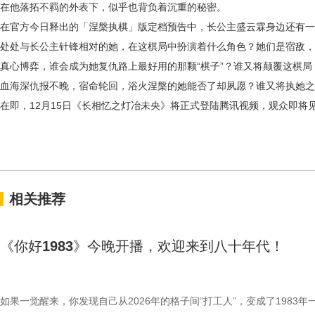
在他落拓不羁的外表下，似乎也背负着沉重的秘密。
在官方今日释出的「涅槃执棋」版定档预告中，长公主盛云霖身边还有一
处处与长公主针锋相对的她，在这棋局中扮演着什么角色？她们是宿敌，
真心博弈，谁会成为她复仇路上最好用的那颗“棋子”？谁又将颠覆这棋局
血海深仇报不晚，宿命轮回，浴火涅槃的她能否了却夙愿？谁又将执她之
在即，
12月15日《长相忆之灯冶未央》将正式登陆腾讯视频，观众即将
相关推荐
《你好1983》今晚开播，欢迎来到八十年代！
如果一觉醒来，你发现自己从2026年的格子间“打工人”，变成了1983年