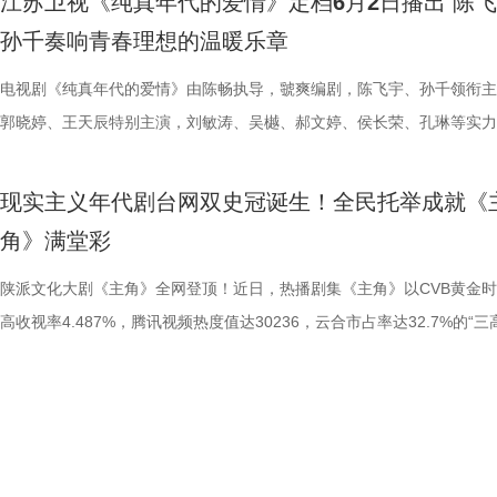
江苏卫视《纯真年代的爱情》定档6月2日播出 陈
联手，为剧集的荒诞质感与现实温度提供了坚实保障。 6月21日起每晚
到钱财背后藏匿的危险：三千万从何而来？是否有人暗中觊觎？种种悬念
予以高度评价，认为创作团队用“工匠精神”致敬剧中主人公的“工匠精神”
情，透过荧幕走进万千观众心中。 3 (3).jpg 褪去浮华：以生活毛边，雕
与陶德燕扎实的舞蹈功底密不可分。她自幼学习舞蹈，科班出身的专业训
想的年代爱情故事。 青春叙事彰显内核 务实成长见证年代浪漫 上世纪的
孙千奏响青春理想的温暖乐章
19:30，锁定江苏卫视幸福剧场《迷墙》，感受生活的跌宕起伏。
层反转，尽在《迷墙》之中。 《迷墙》同时汇聚一众实力制作班底：导
慢火细煨的节奏，拍出生活的本来质地；借秦腔这门古老的艺术，讲述了
色真实 随着《主角》热播，剧中亲切实在的胡三元被众多年轻观众戏称“
予了她优越的形体控制力与古典气质。无论是万红柳的端坐、行走，还是
城，江棉一厂的女工费霓一心想拿到上大学的推荐名额。她认真学习，积
钧曾执导《猎罪图鉴》等口碑佳作，镜头语言沉稳有度，擅长将生活质感
文化传承、个人奋斗和民族精神的动人篇章。 在短视频碎片化、长剧流
舅舅”，足见角色深入人心。在综艺《十三邀》的拍摄花絮里，行走在西
惊艳全场的舞蹈，陶德燕都以妩媚的身韵将人物“美而危险”的特质诠释得
步，踊跃参加集体活动。然而，一次次申请都被驳回，满心委屈的她不理
电视剧《纯真年代的爱情》由陈畅执导，虢爽编剧，陈飞宇、孙千领衔主
性刻画深度融合；导演路云飞深耕现实题材，曾参与执导《三大队》等多
的当下，《主角》成功唤醒大众守在电视机前追剧的习惯，让沉寂的大屏
头的张嘉益，频频被路人认出，他也一一热情回应观众的招呼，一个演员
尽致。舞蹈功底与角色需求的高度匹配，成为她成功塑造角色的关键加分
自己究竟还要怎样做，才能走进大学校门。与此同时，离家多年的方穆扬
郭晓婷、王天辰特别主演，刘敏涛、吴樾、郝文婷、侯长荣、孔琳等实力
品，画面表达极具张力；总编剧余耕作为《我是余欢水》原著小说的作者
重回大众视野，成为当下稀缺的、真正被国民全员托举的精品国产长剧。
养他的土地，和生活的密切联系在此刻变得具象，演员与生活、与观众本
2.jpg 陶德燕深耕表演领域 不断挑战全新人设 早在《樊笼》之前，陶德
了江城。时过境迁，曾经属于他家的小洋楼早已成了住着十几户人家的职
主演。这部始于现实考量，终于真心契合的年代爱情剧今日正式官宣定档
以黑色幽默书写现实主义的独特创作风格此番在剧中得以延续。实力主创
角精神”从剧中内核升级为全民社交热词，“戏比天大”“戏如人生”等金句广
不可分。 4 (3).jpg 手握飞天奖、白玉兰奖、金鹰奖等国内影视行业多项
借年代大剧《冬去春来》中单纯质朴的“鲁艳丽”一角，被观众亲切地称为
属院。无处可去的他，只能在简陋的车棚里打地铺。当晚暴雨袭来，居民
于6月2日起，在江苏卫视幸福剧场强档播出。 新鲜面孔共绘年代画卷 多
现实主义年代剧台网双史冠诞生！全民托举成就《
联手，为剧集的荒诞质感与现实温度提供了坚实保障。 6月21日起每晚
播，让古老秦腔走出戏曲圈层、走进年轻群体，完成非遗文化与大众文化
荣誉，张嘉益早已是业内公认的实力派演员，可盛名与光环从未让他迷失
美人”。彼时她以细腻自然的表演，将角色的懵懂天真与勇敢追爱刻画得
毁严重，方穆扬却因在危急时刻挺身救人，成了大家口中见义勇为的英雄
长映照奋斗青春 电视剧《纯真年代的爱情》此次释出的定档预告以温暖
角》满堂彩
19:30，锁定江苏卫视幸福剧场《迷墙》，感受生活的跌宕起伏。
向赋能、双向破圈，真正实现主流价值传递、传统文化活化、全民情感共
向，反而让他始终保持着清醒与谦逊。此前他在《人民日报》撰文谈及表
人心，收获了大批观众的喜爱。从鲁艳丽的清纯质朴，到《唐朝诡事录之
了争取上大学的机会，费霓主动承担起照顾受伤昏迷的方穆扬的责任。但
视觉风格，展开一幅生机勃勃的年代画卷。陈飞宇饰演乐观洒脱的浪漫青
三重传播使命。该剧摒弃悬浮叙事、拒绝流量套路，深耕生活本质、扎根
得，坦言塑造角色的核心，是把自己彻底变成“在那个时代和生活里扑腾
安》中的捡钱女子，再到《朱雀堂》里虚荣泼辣的上海滩歌女朱玉荷，以
扬苏醒后，却暂时失去了部分记忆。两人的关系和各自的前路，也因此充
穆扬，孙千则出演渴望用知识改变命运的工厂女工费霓。二人的故事始于
陕派文化大剧《主角》全网登顶！近日，热播剧集《主角》以CVB黄金
文化，用真诚的内容创作证明：有温度、有底蕴、有深度的现实题材，永
通人”。在《十三邀》的深度对谈中，他提出，希望在创作中能保留生活
《唐宫奇案之青雾凤鸣》中多才多艺的丽妃，陶德燕在古装、年代、悬疑
变数。该剧打破了传统年代剧的叙事模式，细腻呈现了一段情感从“实用”
的考量，却在共同应对生活挑战的过程中，逐渐建立起真挚深厚的情感联
高收视率4.487%，腾讯视频热度值达30236，云合市占率达32.7%的“三
有最广阔的市场， 5 (2).jpg 6 (2).jpg 戏台落幕风骨长存 人间百态诠释
的“毛边”，而表演灵感则是“从生活里捡来的”。也正是有这些细碎的、不
种题材中不断切换，塑造了性格跨度极大的女性群像，一步一个脚印诠释
发、历经生活的淬炼、最终抵达“纯真”的动人历程，洋溢着浓郁的时代氛
剧集不仅聚焦于二人的成长轨迹，也通过郭晓婷与王天辰饰演的方穆静、
绩全面刷新现实主义年代剧收视热度纪录，成为台网双爆的现象级国产长
神 《主角》热播期间，追剧观众已然成为剧团的一员，“主角”们的命运
的生活“毛边”，让白嘉轩的厚重、刁顺子的坚韧和胡三元的担当落地入心
“角色多变，表演用心”的演员初心。 3_副本.jpg 作为新生代实力派演员
情感张力。 《纯真年代的爱情》细腻刻画了一代青年在现实与理想之间
桦，勾勒出不同青年在事业、家庭与情感中的多样选择与精神风貌。多条
1.张嘉益 饰 胡三元.jpg 《主角》扎根三秦大地，“乡党”托举助力该剧迎
江苏卫视《方圆八百米》今晚开播 丁勇岱、许凯上
深牵动大众心绪。“胡三元下跪托孤”“忆秦娥《打焦赞》成角儿”“苟师舞台
名不加身，光环不扰心，张嘉益始终坚守演员的本分，令角色大于名气，
燕始终保持对表演的敬畏与热爱，专注角色、潜心创作，以作品说话、用
扎、抉择与成长历程。因救人负伤暂时失忆的知青方穆扬，在迷茫中努力
线索交织并行，共同诠释了那个纯真年代里，年轻人如何扎根于现实土壤
性爆发，在西北地区实时收视率飙至10%-15%，其中西安本地峰值高达
父子“猫鼠游戏”
81口连珠火”“忆秦娥即秦腔本身”等名场面在社交媒体平台上的讨论热情
大于流量。 5 (3).jpg 一方水土养一方人，西北大地的赤诚、坚韧与人间
立身。随着《樊笼》的热播，陶德燕的表演实力再获认可。未来，陶德燕
人生的新方向；而工厂女工费霓则积极争取上大学的机会，渴望以知识改
理想与情感焕发光芒。 同步曝光的一组角色海报则以清新简约的视觉风
15.1%，相当于每10台开机电视有1台在播放《主角》，在西北市场收视
涨。值得注意的是，《主角》播出期间，观众的注意力被剧集内容本身牢
火，滋养了张嘉益的艺术创作。生于陕西、长于陕西，他也始终咏颂陕西
续坚守演员初心，不断挑战自我、打磨演技，带来院线作品《一只绣花鞋
运。两人因“各取所需”结为伴侣，逐渐建立起深厚的情感纽带，最终彼此
递出人物积极向上的精神气质。画面中，陈飞宇眼神清澈，嘴角微扬，与
超35%，被观众称为“西北人民的电子榨菜”。《主角》的现实共鸣敲打在
矿区风云再起，法理情仇交织。由丁勇岱、许凯、邓恩熙领衔主演，胡可