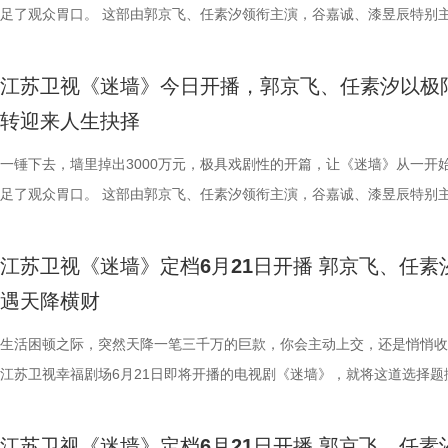
演一个青涩、温润的八十年代青年。 周诚是个温柔、真诚的人，始终支
抉择与命运沉浮，将其突破陈规、敢为人先的开阔眼界，埋头苦干、坚韧
危机，成为本季最大看点！ 全村整活群像生辉，绘就乡村振兴新图景 除
《千香》也呈现了一场国风美学的精致范本。剧组历时数月，手工打造了8
生到熟悉，从试探到依赖，情愫在一次次共渡难关中悄然滋生。 鞠婧祎
足了观众胃口。 这部由郭京飞、任素汐领衔主演，谷嘉诚、漆昱辰特别
晓兰。这个角色原本容易写得单薄，但翟潇闻用细腻的表演让他落到了实
的实干精神，以及心系百姓、实业报国的家国情怀，化作跨越百年的精神
线外，张浩标志性的“浩氏喜剧”风格在本季更趋醇厚细腻，在密集笑点之
余套戏服，将点翠、云绣等非遗技艺融入一针一线。女主角鞠婧祎造型以
角色，实为建木神女姜黎非，一人双面，前期是天真烂漫的乡野丫头，后
电视剧，将于今晚19:30在江苏卫视幸福剧场开播。一堵被砸开的墙，一
成为很多人心里的“白月光”。 初见夏晓兰时藏不住的心动，到后来固执
话，与当代观众形成深刻共鸣。 该剧由幸福蓝海影视文化集团股份有限
剧集亦不乏温情落点。既有大权、福生、二狗、郝成功等配角贡献的魔性
罗裙、简约头饰为主，展现灵动娇俏。后期蜕变为清冷神女姜黎非，以蓝
蜕变为清冷坚韧、身负三界命运的神女；而雷修远的真实身份，则是身负
降巨款，一对被推入命运漩涡的普通夫妻，这场关于金钱、婚姻与人性的
江苏卫视《迷墙》今日开播，郭京飞、任素汐以极
护，周诚的爱始终热烈而滚烫。有观众感叹：“周诚身上，真有那种老一
作，王伟民执导，张强编剧，王鸥、杨立新、何冰、郝平等领衔主演（按
袱，也有张家爷仨笑闹互怼背后的默默守护，以及张洪杰饰演的老一辈对
系纱裙搭配银饰，眉间点缀冰纹花钿造型，其中标志性的“建木神树”造型
咒、隐忍腹黑的夜叉族后裔。“夜叉克建木”的天生命格，注定他们生而为
即将上演。 荒诞暴富开局：黑色幽默与人生抉择交织 剧集开篇，便呈现
转迎来人生抉择
踏实感。”这是对角色的认可，更是对演员的褒奖。 除了年轻主演撑起主
笔画排序）。主创团队表示，希望借助扎实的表演与严谨的制作，让观众
深沉的爱。这种笑中带泪的叙事，让观众在收获高密度快乐的同时，更能
件手工缝制便耗时400小时。男主角宋威龙的水墨袍则走内敛路线，蓝白
当真相渐露，相爱之人被迫站在对立的两端，上演一段跨越宿命的爱情。
对带着几分霉运的夫妻。丈夫余鸣（郭京飞 饰）在生活和赚钱上都颇为
外，王冠逸、郑伟、林潇、赵达、涂凌、董璇、蒋易、樊霖锋等实力派演
这位“状元实业家”的真实人生，感受近代中国实业报国精神的厚重分量。 
见证年轻一代对家乡建设的执着探索与赤诚之心。 作为“二龙湖”IP的成
看似清雅素净，实则腰封与袖口暗藏金线雷纹，正应了造型团队“藏雷于水
的设定，也让不少观众将其称呼为修仙版的“梁山伯与祝英台”。 视觉层
调：直播卖珍珠粉被曝质量问题，急于救人却忘了拉手刹导致车辆刮蹭，
一锤下去，墙里掉出3000万元，极具戏剧性的开篇，让《迷墙》从一开
加盟，也为剧集质感保驾护航。王冠逸饰演的富商杜兆辉，既是夏晓兰的
20日起，《江海潮生》将在央视一套及爱奇艺、腾讯视频、优酷同步播
作，第三季也从未止步于插科打诨，而是敏锐捕捉时代脉搏，将直播助农
设计巧思，于无声处见惊雷。 宋威龙、鞠婧祎共赴一场避不可避的宿命 
《千香》也呈现了一场国风美学的精致范本。剧组历时数月，手工打造了8
赔付30万元压得他喘不过气；为解家庭危机，他甚至铤而走险，听信损
足了观众胃口。 这部由郭京飞、任素汐领衔主演，谷嘉诚、漆昱辰特别
者，也是她创业路上的伯乐；董璇饰演的刘芬善良、懦弱，却在女儿夏晓
旅融合、新老观念碰撞等现实议题巧妙织入剧情。剧集在二龙湖村实景拍
的身形、立体的五官、利落的打戏，宋威龙饰演的雷修远，一出场便将观
余套戏服，将点翠、云绣等非遗技艺融入一针一线。女主角鞠婧祎造型以
借高利贷买下一栋“凶宅”。这个带着一口蹩脚的闽南普通话的余鸣，活脱
电视剧，将于今晚19:30在江苏卫视幸福剧场开播。一堵被砸开的墙，一
支持下摆脱不幸福的婚姻，找回自我……每位演员都用自己的细腻演技，
深度融合四平本地地标与文化符号，用“草根智慧”化解发展难题，在鸡飞
目光牢牢锁定。虽是古装剧的“常客”，但此次在《千香》中，他完成了一
罗裙、简约头饰为主，展现灵动娇俏。后期蜕变为清冷神女姜黎非，以蓝
个生活不如意、处处惹是生非的倒霉蛋。 妻子文一彤（任素汐 饰）同样
降巨款，一对被推入命运漩涡的普通夫妻，这场关于金钱、婚姻与人性的
江苏卫视《迷墙》定档6月21日开播 郭京飞、任素
八十年代的烟火气，让整个故事更显真实动人。 今晚19:30锁定江苏卫
的日常中折射新时代东北乡村的蜕变。 冬天看春晚，夏天看“村”暖！从
人惊喜的突破。前期的雷修远温润如玉、病弱无害，后期则展露夜叉族人
系纱裙搭配银饰，眉间点缀冰纹花钿造型，其中标志性的“建木神树”造型
焦虑。她理解余鸣背负的道德枷锁，也用十余年的时间将侄女雯雯养大成
即将上演。 荒诞暴富开局：黑色幽默与人生抉择交织 剧集开篇，便呈现
遇天降横财
剧场《你好1983》，看周也如何在热气腾腾的八十年代，闯出一番属于
到烟火气，“二龙湖”系列始终记录着黑土地上的喜怒哀乐。7月17日起，
里的狠厉与隐忍，前后判若两人，将一出“白切黑”演绎得层层递进、张力
件手工缝制便耗时400小时。男主角宋威龙的水墨袍则走内敛路线，蓝白
视如己出。然而生活的重担与余鸣的不着调，让她看不到任何希望。无奈
对带着几分霉运的夫妻。丈夫余鸣（郭京飞 饰）在生活和赚钱上都颇为
天地！
优酷《二龙湖·“村”暖花开3》，邀你见证浩哥如何在事业滑铁卢与情感修
足。 鞠婧祎的每一次古装亮相，都不曾让人失望。这一次，她化身青丘
看似清雅素净，实则腰封与袖口暗藏金线雷纹，正应了造型团队“藏雷于水
下，她只能选择离婚。 《迷墙》正是聚焦余鸣、文一彤这对普通中年夫
调：直播卖珍珠粉被曝质量问题，急于救人却忘了拉手刹导致车辆刮蹭，
生活困顿之际，突然天降一笔三千万的巨款，你会主动上交，还是悄悄收
中见招拆招，靠一股子韧劲儿把日子过得“村”暖花开！
棒槌，从伪装“特困生”时的狡黠灵动、戏精附体，到进入雏凤书院后踏实
设计巧思，于无声处见惊雷。 宋威龙、鞠婧祎共赴一场避不可避的宿命 
活轨迹，让他们在人生最低谷处迎来绝境翻盘，买下“凶宅”的余鸣竟从墙
赔付30万元压得他喘不过气；为解家庭危机，他甚至铤而走险，听信损
江苏卫视幸福剧场6月21日即将开播的电视剧《迷墙》，就将这道选择题
的专注认真，再到与爱人立场对立时那份撕心裂肺的悲伤痛绝，她将角色
的身形、立体的五官、利落的打戏，宋威龙饰演的雷修远，一出场便将观
发现3000万元现金。一夜暴富，小两口的生活天翻地覆，但随之而来的
借高利贷买下一栋“凶宅”。这个带着一口蹩脚的闽南普通话的余鸣，活脱
现实。 该剧由郭京飞、任素汐领衔主演，谷嘉诚、漆昱辰特别主演，温
层蜕变拿捏得细腻而动人。 这是宋威龙与鞠婧祎继《漂亮书生》后的二
目光牢牢锁定。虽是古装剧的“常客”，但此次在《千香》中，他完成了一
边人的变化与陌生人的觊觎，这3000万就像一面照妖镜，揭开了这对中
个生活不如意、处处惹是生非的倒霉蛋。 妻子文一彤（任素汐 饰）同样
刘天佐友情主演。面对天降横财，他们到底会发什么啼笑皆非的故事？ 
江苏卫视《迷墙》定档6月21日开播 郭京飞、任素