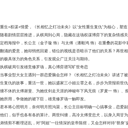
重生
+权谋+情爱，《长相忆之灯冶未央》以“女性重生复仇”为核心，塑
随着剧情层层推进，从棋局到心局，隐藏在这场权谋博弈下的复杂情感关
定档海报中，长公主（金子璇 饰）与太傅（潘毅鸿 饰）在重叠的花影
翻涌的爱意，她却悄然回避，错位的视线是否暗示了他们的关系？再世相
的极具张力的角色关系，引发观众广泛关注与期待。
执棋破局引发雄竞修罗场，真心博弈谱写旷世奇恋
当事业型大女主遇到一群恋爱脑会怎样？《长相忆之灯冶未央》讲述了被
生复仇的故事，重活一世，她以盛家三小姐云霏之名，步步为营报前世仇
缠不休的太傅谢斐、为她仗剑走天涯的神秘年下风无痕（罗麦一
饰）、
她所用，争做她的裙下臣，雄竟修罗场一触即发。
君本将心照明月，奈何明月照沟渠，长公主目标明确一心搞事业，恋爱副
他们，似乎也各有各的算计。两世纠缠，高冷太傅变忠犬，以身入局甘为
弟情剪不断理还乱，对
“阿姐”一往情深的皇帝陈煜，又会怎样对待“替身”