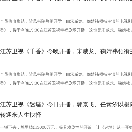
拥有完美人生？”这话，几乎人人都曾扪心自问过。生活里总有一些无力
企业之一——大生纱厂，并在外资挤压、市场动荡中拓展盐垦等实业版图
萌、张洪杰、郑舒环、郭铁城、黄晓娟、穆玉环（穆乐恩）等实力演员联
的意外，于是人们忍不住幻想：若能退回某个岔路口，轻巧地绕开，是不
时倾力兴办学校、医院、育婴堂等公共事业，以实业反哺地方，探索“实
盟。时隔一年，“浩氏喜剧”强势回归，誓将东北那股子热辣滚烫的烟火气
来的路就会顺畅许多？可《你好1983》偏不急着给答案，反倒在开篇借
国、教育兴邦”的可行路径。全剧将个人命运嵌入国家转型的宏大叙事，
席卷荧屏。 1.jpg 村官上任剧情升级，浩哥遭遇“连环劫” 《二龙湖·“村”
全员热血集结，雏凤书院热闹开学！由宋威龙、鞠婧祎领衔主演的电视剧
之口，轻轻甩出一句醒脑的话：别忘了，命运的礼物，早就悄悄标好了价
近代知识分子从庙堂走向民间、以社会建设回应时代的使命担当。 创作
开》系列深耕乡村振兴题材，以原汁原味的东北方言与接地气的人物群像
香》，将于今晚19:30在江苏卫视幸福剧场开播，这也是宋威龙、鞠婧祎
这句话，也给出了整部剧的底色：重来，未必是捷径；重生之路，从来都
时多年搜集史料、实地调研，围绕张謇作为士人、企业家与社会改革者的
称。第三季在延续前作“温情底色+爆笑叙事”的基础上，全面升级矛盾冲
《漂亮书生》后的二搭之作。剧中两人从同窗到宿敌，二搭默契也拉满了
坦途。也恰恰因此，让人更想看下去，夏晓兰究竟能闯出一片怎样的天。
身份进行多维度刻画，力求在历史事实基础上还原其精神抉择。据制片方
物关系。 本季最大的变数，莫过于大学生村官秦淑宇【穆玉环（穆乐恩
们的期待。 入书院遇良人，也遇天敌 《千香》的故事，始于一场命运的
江苏卫视《千香》今晚开播，宋威龙、鞠婧祎领衔
也、翟潇闻领衔主演 在八十年代闯出一番自己的天地！ 从虚伪又残忍的
绍，剧本数易其稿，并邀请近代史学者参与论证，确保重大史实准确。并
饰】的空降。这位带着新思想、新章程的“村官”，一上任便强势推进“旅
错。青丘孤女小棒槌（鞠婧祎 饰）原本和师父过着与世无争的日子，却
莱，到如今坚强向上的夏晓兰，这几年，周也一直在刷新着观众对她的认
历史事实为根基的基础上，以艺术表达呈现精神世界，力求刻画一位有理
示范村”建设，直接将张浩原本“脚踩西瓜皮，滑到哪里算哪里”的乡村治
失踪后，为追寻线索而踏入雏凤书院。与此同时，为救兄长而刻意接近她
而这一次，她将一个“36岁现代女性魂穿18岁农村少女”的极致设定，演
有担当、有家国情怀的民族企业家形象，让更多观众走近民族先贤，感受
彻底打乱。当秦淑宇严苛的规范化管理，撞上张浩灵活变通的“野路子”，
修远（宋威龙 饰），也以温润少年的身份步入书院。同窗修习的时光里
全员热血集结，雏凤书院热闹开学！由宋威龙、鞠婧祎领衔主演的电视剧
次分明、真实可感。 面对乡邻泼来的脏水，她眼神冷冽，寥寥几句便直
民族自强不息、实干报国的精神品格。 张謇一生与近代中国命运紧密相
从工作理念到执行细节频频交锋，火花四溅，笑料百出。 2.jpg 与此同
生到熟悉，从试探到依赖，情愫在一次次共渡难关中悄然滋生。 鞠婧祎
香》，将于今晚19:30在江苏卫视幸福剧场开播，这也是宋威龙、鞠婧祎
害。到了支摊卖鸭蛋时，她又换上笑脸，把现代销售策略活学活用进八十
是时代亲历者，也是重要参与者。该剧将个人命运与国家命运相结合，展
角张浩的工作、情感也陷入前所未有的“至暗时刻”。事业上，快递打包设
角色，实为建木神女姜黎非，一人双面，前期是天真烂漫的乡野丫头，后
《漂亮书生》后的二搭之作。剧中两人从同窗到宿敌，二搭默契也拉满了
代，机灵劲儿全写在眼角眉梢。 从穿碎花衫、踩解放鞋的女孩，到梳着
张謇从状元到实业家的身份转变，以及近代知识分子通过实业和社会实践
本居高不下，示范村评选更是强敌环伺，每一步都走得如履薄冰；感情上
蜕变为清冷坚韧、身负三界命运的神女；而雷修远的真实身份，则是身负
们的期待。 入书院遇良人，也遇天敌 《千香》的故事，始于一场命运的
江苏卫视《迷墙》今日开播，郭京飞、任素汐以极
发、身着西装裙的商界女强人，周也用一张脸演出两种人生。观众看得见
国家进步的努力。今年是张謇逝世100周年，该剧在此节点推出，具有特
与李茗涵（郑舒环 饰）敲定婚期，沉浸在幸福中的他，猝不及防被白富
咒、隐忍腹黑的夜叉族后裔。“夜叉克建木”的天生命格，注定他们生而为
错。青丘孤女小棒槌（鞠婧祎 饰）原本和师父过着与世无争的日子，却
转迎来人生抉择
不只是夏晓兰的逆袭，更是一个演员稳扎稳打的蜕变。 最初认识翟潇闻
历史纪念价值。剧名“江海潮生”既点明南通通江达海的地域特征，也隐喻
黄涌泉（刘萌萌 饰）带来的“亲子关系”风波砸中。外有示范村评选“紧箍咒
当真相渐露，相爱之人被迫站在对立的两端，上演一段跨越宿命的爱情。
失踪后，为追寻线索而踏入雏凤书院。与此同时，为救兄长而刻意接近她
歌曲类节目的舞台上。而这一次，他褪去歌手的锋芒，走进了周诚的世界
立足本土、顺应时代潮流的开放视野。剧中以平实细腻的笔触呈现张謇的
内有情感信任危机，张浩能否凭借他的“草根智慧”化解这场事业与情感的
的设定，也让不少观众将其称呼为修仙版的“梁山伯与祝英台”。 视觉层
修远（宋威龙 饰），也以温润少年的身份步入书院。同窗修习的时光里
一锤下去，墙里掉出3000万元，极具戏剧性的开篇，让《迷墙》从一开