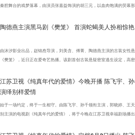
墙》的命运世界，在生活浮沉中找寻属于自己的幸福本真。
《迷墙》以荒诞现实主义为底色，跳出传统都市剧叙事套路，用黑色幽默
笔横财，将如何搅动这对中年夫妻看似平静的生活？ 值得一提的是，郭
达4.615%，忠实度68.041%，最高收视份额20.176%。酷云数据显示，
秦腔舞台的戏梦落幕，由演员张嘉益饰演的胡三元，以血肉饱满的荧幕形
深刻现实内核，借“钱是照妖镜”的核心设定，深入探讨中年婚姻的信任危
任素汐此前各自塑造过许多深入人心的角色，此次首度合作便“欢喜冤家”
最高收视峰值达4.1378%，在西北地区最高收视峰值达到10.1552%。欢
获广泛好评。从《白鹿原》到《装台》再到如今的《主角》，张嘉益前后
普通人的生存压力与人性善恶的边界，从表层的暴富爽感逐步升维至对人
差设定令人期待。总编剧余耕在谈到创作时就坦言：“写剧本的时候，脑
据方面，该剧实时收视峰值最高达5.4323%，位居央卫视首轮剧收视榜
十年，用三部作品、三个人物、三种人生切面，勾勒出三秦大地的人间百
陶德燕主演黑马剧《樊笼》 首演蛇蝎美人扮相惊艳
生活真谛的思考，让观众在欢笑中读懂生活，照见自己。 剧集以三千万
会跳出郭京飞的表情。”这位擅长演绎市井小人物的演员，把余鸣身上的
TOP1，大屏点播市占率29.68%，大屏点播指数峰值达10844。《主角
1 (3).jpg 十年深耕：一域乡土，三幕人间 对于创作者而言，艺术生命宝
财为核心驱动，引领各色人物展开各自的故事线。余鸣夫妇在有钱之前有
与不甘诠释得层次分明，与任素汐的对手戏更是火花四溢，看点不断。 
视端的热播，强力带动国民收视回归，重塑大屏价值，更被观众称为“统
张嘉益用十年时间扎根家乡故土，讲述普通人的故事。《白鹿原》拉开张
迫，有钱之后便有多狂妄，身边的亲朋好友也瞬间变了一副嘴脸：曾经鄙
壳藏现实内核 实力主创护航品质 作为一部聚焦都市小人物生活百态的作
家遥控器”的作品。在年轻人聚集的网络和社交媒体平台，《主角》实现
“陕西三部曲”的序章，他所饰演的白嘉轩，立足苍茫厚重的关中乡土，演
由沐汐影业出品，赵锦焘导演，刘美含、傅菁、陶德燕主演的古装女性悬
的亲戚，从冷眼转为攀亲；当年下套转卖凶宅的发小，竟主动偿还物业费
《迷墙》以荒诞现实主义为底色，跳出传统都市剧叙事套路，用黑色幽默
破圈，催生全新“社交货币”，该剧在腾讯视频的热度峰值达30236，屡创
旧时代乡村宗族的风云变幻，将黄土高原上一代人的挣扎、坚守与风骨刻
《樊笼》，近日正在爱奇艺热播。该剧首创古装悬疑密室逃生设定，高密
“投名状”。一时间，围绕余鸣的鲜花与掌声，与此前他所遭受的白眼与冷
深刻现实内核，借“钱是照妖镜”的核心设定，深入探讨中年婚姻的信任危
纪录，成为站内热度最高的现实主义年代剧。网友们自发讨论群像命运、
入木三分。而后《装台》转向市井街巷，镜头对准普通劳动者的烟火日常
反转情节与全员女强阵容，引发大量“自来水”好评。陶德燕在《樊笼》中
形成了鲜明的对比。 可是，当一夜暴富的狂欢过去，余鸣和文一彤很快
普通人的生存压力与人性善恶的边界，从表层的暴富爽感逐步升维至对人
非遗、陕西文化、视听影像，更带动拍摄地“落地签”打卡热，实现“影视+
嘉益饰演的勤恳坚韧的刁顺子，融入城市劳动者的日常生活，市井人家的
的万红柳，是幕后最强反派的心腹，美艳狠辣，智计深藏。陶德燕精准拿
江苏卫视《纯真年代的爱情》今晚开播 陈飞宇、孙
到钱财背后藏匿的危险：三千万从何而来？是否有人暗中觊觎？种种悬念
生活真谛的思考，让观众在欢笑中读懂生活，照见自己。 剧集以三千万
深度融合，为传统文化改编、现实题材创作树立具有参考价值的行业范本。
酸甜、善良热忱随着刁顺子的三轮车，“蹬”进时代浪潮里。近日收官的《
色复杂内核，将万红柳的狠戾果决、心机深沉与宿命悲凉演绎得入木三分
演绎别样爱情
层反转，尽在《迷墙》之中。 《迷墙》同时汇聚一众实力制作班底：导
财为核心驱动，引领各色人物展开各自的故事线。余鸣夫妇在有钱之前有
(2).jpg 4 (2).jpg 全民热议托举精品长剧 现实强音广泛回响 《主角》承
角》则将视角聚焦传统秦腔梨园，以戏曲行业的起起落落折射时代变迁，
底打破观众对反派角色的刻板印象。 1.jpg 陶德燕首演蛇蝎美人 古典舞
钧曾执导《猎罪图鉴》等口碑佳作，镜头语言沉稳有度，擅长将生活质感
迫，有钱之后便有多狂妄，身边的亲朋好友也瞬间变了一副嘴脸：曾经鄙
大地风貌人情，连接当下普通人的生活体悟，该剧的热播，形成了从荧屏
元这一角色，带着梨园艺人的执着与担当，有亲人长辈的爱和托举，一副
学院派风采 在《樊笼》大雅之堂篇章，陶德燕饰演的万红柳一出场，便
始于一场约定，终于一生相守。由陈飞宇、孙千领衔主演，郭晓婷、王天
性刻画深度融合；导演路云飞深耕现实题材，曾参与执导《三大队》等多
的亲戚，从冷眼转为攀亲；当年下套转卖凶宅的发小，竟主动偿还物业费
活多维破壁的文化现象。中国中央广播电视总台《新闻联播》、央视文旅
“敲”在观众的麻筋上。 2 (2).jpg 从乡村宗族到城市市井，再到传统梨园
目、气场慑人，作为颜值担当领舞一曲，水袖翩然，舞姿轻盈，一颦一笑
别主演的电视剧《纯真年代的爱情》，将于今晚在江苏卫视幸福剧场播出
品，画面表达极具张力；总编剧余耕作为《我是余欢水》原著小说的作者
“投名状”。一时间，围绕余鸣的鲜花与掌声，与此前他所遭受的白眼与冷
华社、《人民日报》《工人日报》《光明日报》等50余家主流媒体展开
多维度、全方位描摹出陕西深厚的人文底蕴与鲜活的众生百态。张嘉益以
是美人风姿。可这般绝色之下，却视人命如草芥，决断生死于股掌，柔美
剧讲述了因救人受伤失忆的知青方穆扬（陈飞宇 饰）与一心想上大学改
以黑色幽默书写现实主义的独特创作风格此番在剧中得以延续。实力主创
形成了鲜明的对比。 可是，当一夜暴富的狂欢过去，余鸣和文一彤很快
道；来自曲艺界、文学界、影视行业的专家学者从艺术审美到主题内蕴对
者的视角行走于故土之上，用十年时光梳理地域文脉，让三秦大地的风土
与狠辣心性形成极致反差，塑造了荧幕上少有的蛇蝎美人形象。这一精彩
的追梦女工费霓（孙千 饰），阴差阳错“先婚后爱”，最终彼此扶持实现