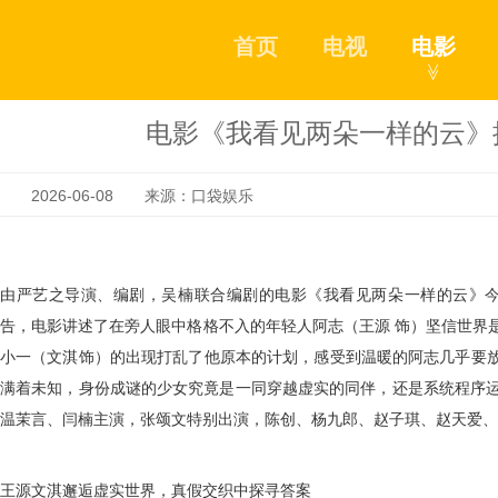
首页
电视
电影
≫
电影《我看见两朵一样的云》
2026-06-08 来源：口袋娱乐
由严艺之导演、编剧，吴楠联合编剧的电影《我看见两朵一样的云》
告，电影讲述了在旁人眼中格格不入的年轻人阿志（王源 饰）
坚信世界
小一（文淇
饰）的出现打乱了他原本的计划，感受到温暖的阿志几乎要
满着未知，身份成谜的少女究竟是一同穿越虚实的同伴，还是系统程序
温茉言、闫楠主演，张颂文特别出演，陈创、杨九郎、赵子琪、赵天爱、
王源文淇邂逅虚实世界
，真假交织中探寻答案