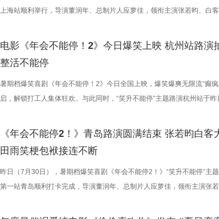
品，我十分欣慰！”语气一本正经，惹得全场欢笑鼓掌。作为中国首部喜
为主要视觉元素，龙餐馆的烟火气与异域氛围交相辉映，碰撞出中外文化
将走向何方？ 4赛夫.jpg 3沈腾 蒋奇明.jpg 文牧野带领新组合碰撞新火花
祝福，爆笑声四起，整场路演就在欢笑与温情交织的氛围中圆满收官。
真挚发言令现场观众动容落泪；张若昀亦对此有所解读，他表示刘奔虽被
众提问刘马组合穿越闯关是否也对应《西游记》里师徒取经的情节，导演
敬。影片以万国来朝的大唐为故事背景，将机械动能与唐代都市风貌相融
上海站顺利举行，导演董润年、总制片人应萝佳，领衔主演张若昀、白客
案动画，《大唐妖探》以全年龄适配的合家欢质感，点燃了暑期档家庭观
的别样火花。画面既呈现出开灶前的充分准备，也将“好好吃饭”的氛围具
好吃饭传递最朴素的温暖 同步发布的定档海报，龙餐馆主厨徐福站在红
3.jpg4.jpg 爆笑喜剧引燃观影热潮 多元受众共赴欢乐之旅 电影《年会不
蒙尘却从未熄灭过理想火种，只要时机环境合适，每个人都愿意为理想再
年一连分享影片与四大名著关联的多个隐喻巧思：除去《西游记》，马杰
参照唐代长安“二市一百零八坊”的城市布局，打造出一座前所未见的“机
别主演孙艺洲，特别出演田雨、王耀庆，主演范湉湉齐聚现场，畅聊台前
观影期待。 电影《大唐妖探》由深圳千万间影业有限公司、冰
化。在温暖的光线中，呈现出三人之间如同亲人般的亲密关系，也展现出
前，身后巨幅龙纹折扇展开，东方韵味十足。身前一桌中式菜品依次铺陈
2》正在全国热映，高能欢乐戏份贯穿始终，沉浸式爆笑观影体验，让观
一番；面对年轻观众对未来职场的焦虑，白客送上通透的人生态度，他直
掌名场面对应《水浒传》除暴安良的侠义底色、片中 “卧龙凤雏”“三顾茅庐
城”。此外，主创团队还依托“八水绕长安”的经典水系布局，设计贯穿整
后，惊喜互动不断。影片已于昨日全国公映，猫眼电影开分9.6，爆笑爆
电影《年会不能停！2》今日爆笑上映 杭州站路演
画影视传媒（天津）有限公司、天津猫眼微影文化传媒有限公司、北京梦
的大片质感与人情温度。 在对于美食呈现的执着，体现出整个
带笑意的徐福专注掌勺，将酱汁淋入松鼠桂鱼之上，热气腾腾格外诱人。
底卸下生活与工作疲惫，收获满分解压爽感。张若昀与白客组成的刘马组
“做恶人也可以，做勇士也可以，做好人也可以，做‘坏人’也可以，只要你
设计出自《三国演义》，至于《红楼梦》的巧妙化用，导演更是风趣概括
的动力脉络，将大唐千年璀璨文明与奇巧精妙的机关创意完美融合，构建
感全网认证，口碑热度持续走高，成为暑期档打工人解压放松的狂欢盛宴
整活不能停
文化有限公司、幸福蓝海影视文化集团股份有限公司、郭帆（北京）影业
团队对细节的极致追求的创作态度。菜品设计围绕人物处境与时代背景，
之下，墙面弹痕与裂纹清晰可见，与前景的活色生香形成强烈反差，残酷
为全片一大亮点，二人一冲一稳，性格反差感拉满，碰撞发出源源不断的
自己能成为这个角色，并且愿意为一切后果负责，就可以”；庄达菲则分
“宝二爷直接变身董事长”。 他表示，创作时特意将中华传统文化融入故
具想象力的大唐奇幻都市图景。 2.jpg 作为暑期档适配全年龄段的合家
片讲述了“缺心眼”刘奔与“没脾气”马杰包子铺“癫疯”相遇、喜提“无限流体
公司、深圳市一怡以艺文化传媒有限公司、北京千万间文化传播有限公司
载情感记忆的家常味道，到龙餐馆中坚守正宗体系的餐厅菜式，再到特殊
安穿透画面，为这幅祥和图景铺上了一层无法忽视的战争底色。通过“美
花火，不少观众看完直呼“又癫又好看，越品越上头”。随着六城路演火热
怡然不内耗、勇敢追梦的角色内核，为观众送上 “四面八方皆是前方” 的
望观众观影时能读出独有的熟悉感与亲切感；制片人应萝佳谈及现实与理
电影，《大唐妖探》满足了大小观众双向适配的观影体验。对小朋友而言
卡”，由此开启掀桌狂欢、打脸逆袭的全新脑洞故事，由董润年执导，应
暑期档爆笑喜剧《年会不能停！2》今日全国上映，爆笑爆爽无限流“癫疯
京萌谷文化传媒有限公司、北京微梦创科网络技术有限公司出品，将于8月
下因地制宜的融合表达，逐步构建起影片完整而清晰的叙事脉络。为贴合
前硝烟在后”的对比，将日常烟火与流离动荡呈现在同一画面，一边是令
展，主创辗转多座城市近距离和影迷互动，映后现场笑声、欢呼声接连不
语；孙艺洲、田雨互评所饰演角色Peter和Bob的心眼，欧阳奋强也以片
义，她表示如果现实环境一时半会难以改变，不如先走进影院开心：“随
片跌宕起伏的探案冒险故事，能够让孩子在奇幻的机关世界中开拓眼界，
担任总制片人，张若昀、白客、高叶领衔主演，大鹏、庄达菲惊喜出演，
启，解锁打工人集体狂欢。与此同时，“笑升不能停”主题路演杭州站于昨
日全国上映，预售火热进行中。此外，8月7日多城特别放映、8月8日—9
饮食习惯，团队对菜单结构与烹饪方式反复推敲，并结合当地饮食习惯进
涎欲滴的厨房场景，一边是尚未散去的战争阴影，徐福则面带从容，游刃
来自各地的观众现场输出花式好评，真实口碑持续出圈扩散。影片在精准
长身份加入互动，上演众和高层互怼名场面，台上台下笑声不断。脱口秀
声集合越来越大，我们的勇气出现了，很多事情会慢慢发生变化”。谈及
在主角的冒险征程中收获勇气、善良与成长，汲取积极向上的价值观；对
洲特别主演，田雨、王耀庆特别出演，李乃文、李晨、欧阳奋强友情出演
利举行，导演董润年、总制片人应萝佳，领衔主演张若昀、白客，特别出
国超前点映均可正常购票观影，特殊场次（含已购票场次）周边照常发放
配，在保留中餐技法的同时实现文化语境的自然融入。所有出现在影片里
地烹饪佳肴，使得影片“好好吃饭”的情感，在非常时刻呈现出了新的温度
当代打工人内心的同时，也依靠纯粹的爆笑爽感俘获亲子家庭受众。“癫
嘻哈也惊喜现身并分享观影感受，称“完全演出了我和我同事们的日常”，
前后的成长变化，张若昀分别使用了“燃”和“登”两个字来概括不同阶段的
年观众而言，环环相扣、悬念十足的探案剧情极具观赏性，细节满满的大
漠男、酷酷的滕、闫佩伦主演，钟汉良特邀出演。影片爆笑热映中，一起
庚戌亮相现场，与观众展开热情互动，畅聊幕后趣闻。此前影片限时点映
《年会不能停2！》青岛路演圆满结束 张若昀白客
您全家抢先入城欢乐探案！
物均以“真实可食”为前提，在保证视觉表达的同时强调食物原本的色香味
义。 5李治廷.jpg 6老扎.jpg 文牧野导演作为国产现实主义商业片的探索
别真实，仿佛在演我上班日常”“带爸妈看完，没想到他们也全程笑不停”
满满。 影片笑点爽感双在线 全年龄观影适配满分 电
奔，还调侃前期刘奔一定会吐槽后期的自己；面对观众“选热爱还是选稳定
物、根植传统的文化内核，也让观众沉浸式感受大唐盛世的独特魅力与中
影院越笑越大「升」！ 2.jpg 1.jpg 上海站路演顺利举行 笑声掌声交织欢
爆棚，猫眼电影点映开分9.6、淘票票点映开分9.6，双平台高分认证，
田雨笑梗包袱接连不断
每一道菜既服务叙事，也具备生活质感。在战火背景之下，这些具体而鲜
《我不是药神》到《奇迹·笨小孩》，其作品始终在兼顾市场与作者表达
色好评强势印证，电影《年会不能停！2》适配各类观影人群，年轻人结
《年会不能停！2》正在全国院线火热公映，上映以来持续收获海量观众
择业难题，白客再度引用《出师表》表达观点：“开张圣听，以光先帝遗
统文化的深厚底蕴。 3.jpg 在西安特别放映的活动现场，不少家长专程
断 上海站路演映后见面，董润年、应萝佳、张若昀、白客、孙艺洲、田
情一路高涨。 影片讲述了“缺心眼”刘奔与“没脾气”马杰包子铺“癫疯”相遇
食物不再只是场景元素，而成为连接人物情感、消解隔阂的媒介，也让“
找到平衡，旨在挖掘普通人身上的人性闪光。电影《欢迎来龙餐馆》首次
卡解压解气，全家组团观影笑声不断，在捧腹大笑之余皆能收获共鸣与放
好评，猫眼购票平台稳定保持高分，影院场均笑声不断。影片创新融入无
恢弘志士之气，不宜妄自菲薄，引喻失义，以塞忠谏”，他认为不必局限
到场观影。轻松欢乐的剧情、精巧奇幻的机关场景、鲜活可爱的古典妖怪
耀庆、范湉湉等一众主创齐聚现场，全程笑点与走心感悟交织，亮点纷呈
提“无限流体验卡”，由此开启掀桌狂欢、打脸逆袭的全新脑洞故事，由董
昨日（7月30日），暑期档爆笑喜剧《年会不能停2！》“笑升不能停”主
吃饭”在极端环境中，延展出关于生存与和平的更深层表达。 电
事从本土社会议题延伸至国际化战争背景，在更强烈的冲突情境中，展开
5.jpg6.jpg7.jpg 电影《年会不能停！2》由北京合众睿客影视文化传播有
循环设定，全程笑点高密度输出，把职场里令人憋屈的形式主义、空洞画
即彼的答案；酷酷的滕全程输出满满情绪价值，将影片金句“展翅高飞”贯
象，全程牢牢吸引着观众们的目光。观影过程中，孩子们跟随剧情一同寻
动环节欢乐整活不断，张若昀、白客趣味回答“如果角色穿越宫斗剧能存
执导，应萝佳担任总制片人，张若昀、白客、高叶领衔主演，大鹏、庄达
第一站青岛顺利打卡完成，导演董润年、总制片人应萝佳，领衔主演张若
《欢迎来龙餐馆》由坏猴子（上海）文化传播有限公司、北京大麦娱乐文
通人处境与选择的刻画，以此完成文牧野对现实题材的一次全新类型突破
司、天津猫眼文化传媒有限公司、中国电影产业集团股份有限公司、儒意
无效内卷、任人唯亲等糟心日常尽数拆解，用酣畅淋漓的剧情走向狠狠解
场，持续点燃现场氛围；影片片尾彩蛋编舞指导喜多卉也惊喜现身观众席
索、推敲真相，化身民间小神探，迫不及待想要走进长安城参与探案。观
集”的脑洞提问，二人调侃刘奔很难立足，但马杰能活到最后；面对领导
喜出演，孙艺洲特别主演，田雨、王耀庆特别出演，李乃文、李晨、欧阳
白客，惊喜出演大鹏、特别出演田雨齐齐亮相。现场全员与观众欢乐互动
限公司、中国电影产业集团股份有限公司、儒意电影娱乐股份有限公司、
腾此次也在角色塑造上呈现出更为深沉与内敛的一面，其饰演的中国大厨
娱乐股份有限公司、上海有态度文化传播有限公司、中青新影文化传媒（
观影全程极致解压，爽感贯穿始终。张若昀、白客“卧龙凤雏”碰撞出全新
大家分享了《阳光开朗大男孩》舞蹈排练的趣味幕后。 4.jpg 3.jpg 高分
束后，不少家长纷纷给出好评，表示影片“十分有趣”。有家长表示孩子不
提问的情景设置，孙艺洲、田雨、王耀庆、范湉湉临场抖出各类高情商回
友情出演，童漠男、酷酷的滕、闫佩伦主演，钟汉良特邀出演。影片爆笑
享幕后趣闻，将7月29日北京首映礼的笑声一直延续至青岛路演，今日至8