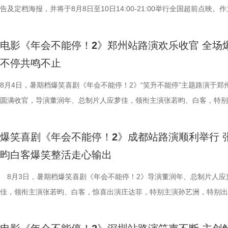
也围绕影片展开了真诚分享。 导演程腾率先分享创作心得：“这
人物之间的情感呈现给观众。“菜备好 请就胃”版海报则定格“一家三口”在
告及定档海报，并将于8月8日至10日14:00-21:00举行全国超前点映。
影我们做了六年，花大力气打造原创的机关长安城，希望用轻松娱乐的方
的温馨画面，展现龙餐馆人与人之间鲜活、真实的一面。电影《欢迎来龙
争美食大片，影片讲述的是中国厨师徐福（沈腾 饰）为养家还债远赴中
现一个探案故事，让它适合全年龄段的朋友们观看。”联合导演黄珉紧接
馆》由文牧野执导，宁浩监制，文牧野、郎群力、钟伟编剧，沈腾领衔主
当地结识餐馆经理马俊生（蒋奇明 饰），两人携手经营龙餐馆。然而战
电影《年会不能停！2》郑州站路演欢乐收官 全场
秘了“机关长安城”的设计理念：“我们构建的是一个有着东方幻想的架空
蒋奇明、奥马尔·谢里夫主演，李治廷特别出演，影片将于8月11日，全
发，他们也被迫卷入其中，不得不直面动荡与生存考验。定档预告呈现了
不停共鸣不止
把大唐与机关结构相融合，城市里翻转招牌、空中轨道、机关餐馆，一切
映。 匠心烹制银幕美食奇观 龙餐馆“核心团队”首聚展现热闹氛
馆从生意渐入正轨到突遭战争打断的转变过程，影片在热闹营业与战火四
靠机关运行的，希望让大家觉得熟悉的同时又感到新奇。” 领衔
此次发布的美食特辑以徐福、马俊生和龙餐馆的孩子们，通过视
间形成鲜明反差。定档海报中，徐福立于满是弹孔的红墙之前专注掌勺，
8月4日，暑期档爆笑喜剧《年会不能停！2》“笑升不能停”主题路演于郑
出演雷淞然、张呈也在现场畅聊从舞台搭档到声音出演搭档的感受。雷淞
话和观众们隔空打招呼开头，迅速将观众带入烟火气十足的龙餐馆。炉火
佳肴满桌，与身后未散的硝烟痕迹形成鲜明对照。定档预告与海报将战争
圆满收官，导演董润年、总制片人应萝佳，领衔主演张若昀、白客，特别
言：“我们从舞台走到大银幕后面，配合还是很默契。”并透露“狄少和我
腾、锅气升腾，各式中式菜肴在翻炒与焖煮间接连出锅。随即，龙餐馆核
酷、美食的烟火气与热闹的氛围一同装盘上桌，让人对这道别具风味的暑
田雨，友情出演欧阳奋强亮相现场，与现场观众面对面畅聊互动，现场氛
会更贴近一些，都比较内敛；张呈热血的一面和阿萨也很像。”张呈也补
员逐一亮相，金牌主厨徐福掌勺稳健，技艺了得，在花絮里，沈腾上手学
“硬菜”充满期待。《欢迎来龙餐馆》由IMAX特制拍摄，在IMAX银幕上，
情洋溢。影片讲述了“缺心眼”刘奔与“没脾气”马杰包子铺“癫疯”相遇、喜提
爆笑喜剧《年会不能停！2》成都站路演顺利举行 
读二人角色内核：“阿萨代表纯真，狄少代表求真，两个人身上有共通之处
勺、切墩，学习的过程轻松又充满欢乐；大堂经理马俊生在前厅后厨间来
重要场景将上下延展，为观众独家呈现多26%的画面内容，身临其境体
限流体验卡”，由此开启掀桌狂欢、打脸逆袭的全新脑洞故事，由董润年
昀白客爆笑整活走心输出
总制片人曹紫建分享了创作团队探索国漫新类型的初心：“希望
忙，与徐福的初次碰面便“独自扛下所有”；餐馆学徒赛夫起初与师父徐福
的战争场面与美食烹制的烟火细节。电影《欢迎来龙餐馆》由文牧野执导
导，应萝佳担任总制片人，张若昀、白客、高叶领衔主演，大鹏、庄达菲
动画百花齐放，让观众看到更多元的作品。”制片人李莹莹则现场澄清此前
付，但在相处中逐渐形成默契，马俊生如同徐福与赛夫的“润滑剂”，让两
浩监制，文牧野、郎群力、钟伟编剧，沈腾领衔主演，蒋奇明、奥马尔·
出演，孙艺洲特别主演，田雨、王耀庆特别出演，李乃文、李晨、欧阳奋
8月3日，暑期档爆笑喜剧《年会不能停！2》导演董润年、总制片人应
打”导演的趣事，笑称导演“想要的东西都非常精密”，对细节有着极高要
够磨合成功。而徐福与龙餐馆里其他孩子们的互动也让龙餐馆里氛围更加
夫主演，李治廷特别出演，谢里夫·萨比、艾哈迈德·萨利姆、法鲁克·穆
情出演，童漠男、酷酷的滕、闫佩伦主演，钟汉良特邀出演。影片猫眼电
佳，领衔主演张若昀、白客，惊喜出演庄达菲，特别主演孙艺洲，特别出
终才呈现出这座充满生命力的长安城。配音导演张喆则表示这部电影是非
闹。伴随着一道道菜品出锅，不仅展现出徐福的高超技艺与中国饮食的独
德、拉塞尔·希利、奈拉·阿克拉姆、卡尔玛·哈齐姆参加演出，苇青、张
分9.6，正在爆笑热映，一起走进影院越笑越大「升」！ 1.jpg2.jpg 郑州
雨，友情出演欧阳奋强出席成都路演，与观众近距离互动，分享台前幕后
合家庭观众看的一部电影——孩子看冒险和主角搭档，家长也能感受其中
味，也折射出每个角色不同的性格底色与处世方式。 美食特辑
情出演。 海报.jpg 沈腾勇闯中东做地道中餐 携手蒋奇明演绎战火下的小
演热情似火 欢笑声中圆满收官 郑州站路演映后交流全程氛围热烈，董润
事。现场不同年龄、职业的观众走心分享观影感受，全程欢笑与掌声交织