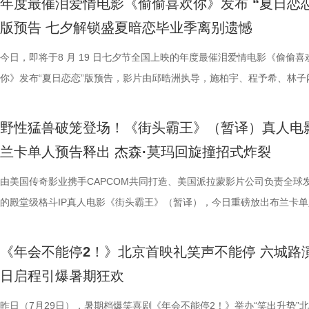
年度最催泪爱情电影《偷偷喜欢你》发布 “夏日恋恋
军（上海）影业有限公司、北京元气娱乐文化有限公司、浙江开心麻花影
福，从后厨掌勺时的沉稳从容，到突遭战火时的紧张与失措，人物命运在
南）有限公司出品，正在爆笑热映。
反应，高叶化身理想上班搭子，搭档大鹏、庄达菲、孙艺洲、田雨、王耀
评如潮 嗨爽爆笑后劲十足 电影《年会不能停！2》以脑洞大开的全新故
程看得投入、看得开心，更在轻松的观影过程中接触到丰富的唐代传统文
引得台下掌声连连；全员歌舞成为每站路演固定保留环节，《阳光开朗大
中，一起走进影院越笑越大「升」！ 全国热映中爆笑不能停 口碑热度持
日还将继续在杭州、上海、深圳、成都、郑州五城与大家爆笑相见。此前
版预告 七夕解锁盛夏暗恋毕业季离别遗憾
限公司、东阳浦天影视文化有限公司、北京上狮文化集团有限公司、上海
反差中层层展开。预告结尾的一声警告，让徐福的处境愈发扑朔迷离，不
一众实力派演员，精准拿捏不同层级人物的鲜活状态，为观众输出接连不
观众献上一场爆笑爆爽的极致观影盛宴。目前影片猫眼电影开分高达9.6
这部电影也激发了孩子对传统文化与东方美学的探索兴趣，真正实现了“
孩》音乐声响起，张若昀、白客歌声助兴，其余主创零帧起跳，现场氛围
升 同步释出的今日上映新媒体图，将癫狂抽象进行到底。巨大红色键盘
点映期间，影片上座率累计三次登顶，口碑认证、预售票房一路上涨，目
影视制作有限公司出品，影片将于8月11日全国上映，预售已开启，8月8
他揪心动荡又未知的命运。蒋奇明则以他一贯的细腻表演，演绎出角色的
爆笑桥段。 不少观众看完直呼 “完全演我上班日常”“整场笑到停
平台好评层出不穷，从密集笑点塑造、完整角色弧光、犀利叙事节奏到深
育人、寓教于乐”的效果。现场的小朋友们也纷纷分享观影感受，直言“机
火爆。惊喜嘉宾钟楚曦现身观众席，真诚分享观影感受，她表示刘奔这个
上，全员姿势神态魔性夸张，把当代打工人“不想工作只想发疯”的精神状
映及预售总票房已突破3000万，猫眼电影点映开分9.6、淘票票点映开分9
今日，即将于8 月 19 日七夕节全国上映的年度最催泪爱情电影《偷偷喜
10日14:00-21:00举行全国超前点映。
张力。首次搭档的二人以戏里戏外的默契，碰撞出全新的火花，共同推动
来，看得太解气”“和同事边看边共鸣，笑到拍大腿”。带娃观影的家长也
实内核，全维度收获观众一致盛赞。主角刘奔 “屠龙少年终成恶龙” 的细
太酷了”“看得非常开心”。此次观影后，观众们也更加期待这部暑期国漫
“让我们都变成更好的人”，收获全场欢呼鼓掌。 4.jpg 3.jpg 导演董润年
释得淋漓尽致。自《年会不能停！2》限时点映开启后，“爆笑”“解压”“解气
高分加持笑“升”不能停。 1.jpg 影片讲述了新老打工人“癫疯”相见，群像
你》发布“夏日恋恋”版预告，影片由邱晧洲执导，施柏宇、程予希、林子
的情感张力层层递进，也让观众对这部在战火中淬炼人性的作品更添期待。
评，坦言影片笑点轻松，无晦涩内容，亲子同看全程欢乐，全家观影适配
转变极具冲击力，最终幡然醒悟点名的高燃片段更完整撑起故事层次感，
日登陆全国影院，相约家人朋友共赴一场妙趣横生的大唐奇幻冒险。 4.jp
影片细节，透露片中《题菊花》一诗的作者黄巢，以及创作背景与刘奔存
爽”等口碑关键词全网刷屏，以最直观的情绪感受，全方位肯定影片纯粹
乱“逗”，爆梗整活不能停的全新脑洞故事，由董润年执导，应萝佳担任总
衔主演。该预告以盛夏校园为底色，完整铺展三人错综复杂的暗恋拉扯，
苏苏.jpg 7丽娜.jpg 电影《欢迎来龙餐馆》由坏猴子（上海）文化传播有
满。影片牢牢抓住大众情绪需求，以纯粹畅快的喜剧质感俘获全年龄段观
少观众深受触动；刘马组合借助无限流外挂“癫疯”冲击，全程高能输出，
5.jpg 电影《大唐妖探》由深圳千万间影业有限公司、冰滴映画影视传媒(
性关联；面对观众提出的对于当下“社会化”议题的困惑，总制片人应萝佳
的爆笑喜剧气质。今日电影全国上映，口碑热度更是持续攀升，全新设定
人，张若昀、白客、高叶领衔主演，大鹏、庄达菲惊喜出演，孙艺洲特别
女单向奔赴的心动、少年隐忍沉默的守护、毕业即分手的青春遗憾尽数呈
野性猛兽破笼登场！《街头霸王》（暂译）真人电
司、北京大麦娱乐文化有限公司、中国电影产业集团股份有限公司、儒意
兼具直击人心的情感共鸣。影片正在爆笑热映，和朋友家人一起走进影院
影的爆笑氛围与打工人的解压爽感双双拉到极致。 5.jpg 6.jpg 7.jpg 与
有限公司、天津猫眼微影文化传媒有限公司、北京梦之城文化有限公司、
分享亲身经历，她认为认清自己想做什么，便朝着这个方向稳步前行，不
“无限流”脑洞大开，在极致喜感之外再叠加惊喜观感，被网友亲切称呼为
演，田雨、王耀庆特别出演，李乃文、李晨、欧阳奋强友情出演，童漠男
延续台式青春细腻治愈的叙事质感，用满是烟火气的校园日常，戳中所有
兰卡单人预告释出 杰森·莫玛回旋撞招式炸裂
娱乐股份有限公司、梦将军（上海）影业有限公司、北京元气娱乐文化有
浸式收获一场痛快解压的欢乐观影之旅。 电影《年会不能停！2
时，影片层层撕开欺上媚下、裙带关系、无效内卷、形式主义等各类现实
蓝海影视文化集团股份有限公司、郭帆（北京）影业有限公司、深圳市一
求融入不适应的环境；张若昀也带来自己的感悟，称坚持本心和“社会化”
人最强外挂”。刘马组合喜提金手指在众和集团一路卡bug打怪升级，爆
酷的滕、闫佩伦主演，钟汉良特邀出演。影片目前火热预售中，8月1日
在夏日里不敢宣之于口的年少心事。 盛夏心事尽数展露 三角爱
司、浙江开心麻花影业有限公司、东阳浦天影视文化有限公司、北京上狮
北京合众睿客影视文化传播有限公司、天津猫眼文化传媒有限公司、中国
象，精准戳中打工人爽点，让观众在捧腹大笑后亦获得深层的情感释放与
艺文化传媒有限公司、北京千万间文化传播有限公司、北京萌谷文化传媒
矛盾，找到自己的定位，也可以在秩序中稍作改变；白客则引用《出师表
爽感层层升级，“狂扇巴掌”的高燃名场面更是让网友直呼“爽得乳腺通畅”“
上映，一起走进影院越笑越大「升」！ 2.jpg 青岛路演全场热情拉满 花
织甜蜜与离别酸涩 此次发布的“夏日恋恋” 版预告以苏明仪第一
由美国传奇影业携手CAPCOM共同打造、美国派拉蒙影片公司负责全球
集团有限公司、上海儒意影视制作有限公司出品，影片将于8月11日全国
产业集团股份有限公司、儒意电影娱乐股份有限公司、上海有态度文化传
鸣。随着口碑持续走高，越来越多的观众选择二刷三刷，“全程爆笑”“很
公司、北京微梦创科网络技术有限公司出品，将于8月8日全国上映，正
表达观点，一句“亲贤臣，远小人，此先汉所以兴隆也；亲小人，远贤臣
掌下去整个人都通透了”。荒诞又真实的现实刻画也令人感同身受、共鸣
笑点共鸣双在线 青岛路演现场互动氛围热烈十足，董润年、应萝佳，张
切入，开篇便直白袒露少女暗恋：她总能在人群一眼望见颜立尧，偷偷坐
的殿堂级格斗IP真人电影《街头霸王》（暂译），今日重磅放出布兰卡单
映，8月8日至10日14:00-21:00举行全国超前点映。
限公司、中青新影文化传媒（海南）有限公司出品，正在爆笑热映。
笑成这样了”“看完就一个字爽”的自来水短评依然刷屏不断。这个暑假，
预售中！此外，电影8月4日-7日多城特别放映惊喜加码，欢迎观众抢先
后汉所以倾颓也”，令现场笑声四起，同时也引人回味深思。 6.jpg 5.jpg 7.
满，不少影评人盛赞其轻松的喜剧外壳下，是一把刺向现实职场乱象的利
白客、大鹏、田雨集结花式整活玩梗，戳中观众笑点，同时走心互动直击
偷拍骑车的他，即便被闺蜜戳中心事仍嘴硬不肯承认；镜头切换至颜立尧
告。作为街霸系列辨识度拉满的野性格斗家，由杰森・莫玛颠覆形象饰演
院看《年会不能停！2》，解压不能停、快乐不能停。 电影《年会不能停
锁长安奇案！
影片全国热映口碑走高 爆笑燃爽解压共鸣 电影《年会不能停！2》正式
既有娱乐爽感，亦有现实温度。影片正在爆笑热映，和搭子走进影院享受
心。张若昀与白客现场接受观众挑战，对视十秒比拼剪刀石头布，几局博
角，他因保健室被苏明仪细心照料对她产生了兴趣，当风吹落的帽子被他
兰卡携雷电之力震撼登场，笼斗绝境、兽化嘶吼、回旋撞等完整亮相，带
《年会不能停2！》北京首映礼笑声不能停 六城路
2》由北京合众睿客影视文化传播有限公司、天津猫眼文化传媒有限公司
线后，猫眼电影开分9.6，各大媒体平台收获海量好评，“好看好笑好爽”的
酣畅淋漓的观影体验。 杭州站路演顺利举行 主创嗨聊互动笑声不断 昨日
翻全场；大鹏现身惊喜拉满，谈及这次年会表演笑称心情非常激动，更爆
戴上、下雨天他带着她躲雨等细碎画面，铺展出两人暗藏情愫的双向试探
汁原味的游戏经典设定，作为丛林的电击猛兽，布兰卡以其独特的野性魅
日启程引爆暑期狂欢
国电影产业集团股份有限公司、儒意电影娱乐股份有限公司、上海有态度
好”评价构成观众热议高频词汇，精准凸显影片纯粹的喜剧质感与超强解
小分队董润年、应萝佳、张若昀、白客、卢庚戌集结杭州站，与观众欢乐
时与白客“在台上吸氧把歌唱完”；还有观众称田雨饰演的 Bob 总甩手掌
当苏明仪主动追问心意，颜立尧的沉默，瞬间击碎少女的满心期待。随着
强大的电击能力在游戏中成为了众多玩家的心头好，这次从游戏到屏幕，
传播有限公司、中青新影文化传媒（海南）有限公司出品，正在爆笑热映
性。伴随观影热度持续攀升，“猴子大闹众和”“小学奥数题”“打脸反击”等
动，分享观影感受。导演董润年分享关于“三味真火”包子铺摆放“太上老君
标待人的行事风格与自家领导完美重合；主创更复刻片中扇巴掌名场面，
误会接连爆发：颜立尧被现任质问动心无从辩解，程砚的出现让苏明仪情
压迫感直击而来，再度点燃全球老玩家情怀。 封面图_26.jpg 电影《街
昨日（7月29日），暑期档爆笑喜剧《年会不能停2！》举办“笑出升势”