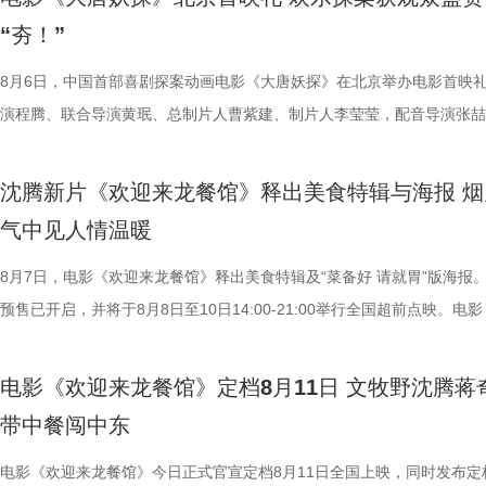
“夯！”
8月6日，中国首部喜剧探案动画电影《大唐妖探》在北京举办电影首映
演程腾、联合导演黄珉、总制片人曹紫建、制片人李莹莹，配音导演张喆
白指导程寅，领衔声音出演雷淞然、张呈（排名不分先后），声音出演郭
建、蔡海婷、范哲琛等主创悉数亮相，分享幕后趣事，并与现场观众热情
沈腾新片《欢迎来龙餐馆》释出美食特辑与海报 烟
交流。 影片讲述了立志成为“长安第一神探”的天才少年狄少（
气中见人情温暖
演 雷淞然）与初入长安的狼妖实习捕快阿萨（声音出演 张呈）在机关长
开启了一段笑闹互怼的刺激探案之旅。自定档以来，影片以其新奇的世界
8月7日，电影《欢迎来龙餐馆》释出美食特辑及“菜备好 请就胃”版海报
欢乐热血的冒险故事，以及“喜剧+探案”的类型创新，引发了无数观众的
预售已开启，并将于8月8日至10日14:00-21:00举行全国超前点映。电
论。影片将于8月22日全国上映，8月7日多城特别放映、8月8日—9日全
迎来龙餐馆》作为战争美食喜剧大片，讲述了中国厨师徐福（沈腾 饰）
前点映火热进行中，预售现已全面开启。 主创齐聚畅聊 幕后分
远赴中东谋生，在当地与餐馆经理马俊生（蒋奇明 饰）相识，并共同打
电影《欢迎来龙餐馆》定档8月11日 文牧野沈腾蒋
货满满 活动现场趣味互动接连不断，有观众特意带来鲁班锁，
馆，将中华美食带入异乡。在餐馆经营逐渐步入正轨之际，战火骤然降临
带中餐闯中东
主创现场上手挑战，将片中巧思满满的机关设定延伸至现实；更有观众专
人被迫卷入动荡之中，在生存与抉择间面对命运考验。美食特辑以徐福、
cos狄少、阿萨现身活动，邀请主创即兴配音互动。在火热的氛围中，主
生、赛夫（奥马尔·谢里夫 饰）在龙餐馆的日常为线索，通过中华美食将
电影《欢迎来龙餐馆》今日正式官宣定档8月11日全国上映，同时发布定