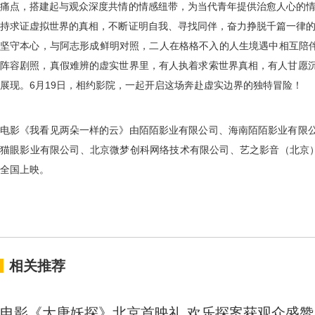
痛点，搭建起与观众深度共情的情感纽带，为当代青年提供治愈人心的
持求证虚拟世界的真相，不断证明自我、寻找
同伴
，
奋力
挣脱千篇一律
坚守本心，与阿志形成鲜明对照，二人在格格不入的人生境遇中相互陪
阵容剧照，真假难辨的虚实世界
里
，有人执着求索世界真相，有人甘愿
展现。
6月
19
日，相约影院，一起开启这场奔赴虚实边界的独特冒险！
电影《我看见两朵一样的云》由陌陌影业有限公司、海南陌陌影业有限
猫眼影业有限公司、北京微梦创科网络技术有限公司、艺之影音（北京
全国上映。
相关推荐
电影《大唐妖探》北京首映礼 欢乐探案获观众盛赞