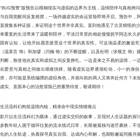
“BUG预警”版预告以模糊现实与虚拟的边界为主线，温情陪伴与真相拷
与自我觉醒间反复摇摆，一场跨越虚实的命运冒险即将开启。预告中，
直搜集各种证据
，
来证明这个世界并非真实。直到他遇见了古灵精怪的
单重复的生活带来了温暖和陪伴，平淡日常里的相处慢慢抚平阿志长久
固有认知，让他开始愿意接受这个世界的真实性。可这场温柔的邂逅究
（温茉言
饰）和加缪（闫楠
饰）的不断提醒，以及杜明（张颂文
饰）
判断，致使他在真实和虚拟之间
反复挣扎
。一边是来之不易的温情，一
在爱意与真相之间做出艰难抉择。随着虚实边
界逐渐松动
，小一的
身份
类，
亦可能是系统编撰的
虚拟角色
，并肩向前的两人又将奔赴何方？
未
虚实、直面本心的治愈冒险已然蓄势待发，敬请期待
！
生活流科幻构筑温情内核
，精准命中
现实
情绪痛点
影片
以生活流科幻为载体，通过虚实交织的叙事，呈现对人生议题的探
多数年轻人困于循环往复的流水线式日常，长期被孤独与迷茫裹挟，不
化的人生轨迹，执着探寻真实自我、达成内心和解，也期盼邂逅同频共