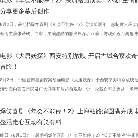
电影《年会不能停！2》深圳站路演笑声不断 主创
与真挚。 大小观众踊跃分享 欢乐冒险获全龄观众好评
餐馆的日常与各个人物关系自然融合，在轻松、愉快的氛围中传递出更具
困境 电影《欢迎来龙餐馆》聚焦中东的中餐馆里徐福与马俊生在战火中
应萝佳、张若昀、白客、田雨、欧阳奋强等一众主创与不同年龄、职业的
片讲述了“缺心眼”刘奔与“没脾气”马杰包子铺“癫疯”相遇、喜提“无限流体
分享更多幕后创作
动现场不仅有主创们干货满满的分享，还有演员谭卓、雪野，喜剧演员周
的生活气息。为了将色香味俱全的中式美食真实呈现在银幕之上，剧组专
和羁绊，从烟火日常到战争突发，原本稳定的生活被打破，个体被卷入更
齐聚于此，既有轻松欢乐的趣味互动，也有直击人心的走心分享。现场欢
卡”，由此开启掀桌狂欢、打脸逆袭的全新脑洞故事，由董润年执导，应
男、罗圣灯、黄金豆，动画导演赵霁、李夏、梁旋等业内嘉宾前来观影并
建了美食团队，与文牧野导演、美术指导反复打磨菜品，从食材选择到烹
时代动荡之中。在不断逼近的现实压力下，小人物的去留、选择与命运走
围拉满，张若昀、白客现场比心，大喊“不要小看我们之间的羁绊啊！”，
担任总制片人，张若昀、白客、高叶领衔主演，大鹏、庄达菲惊喜出演，
8月2日，暑期档爆笑喜剧《年会不能停！2》导演董润年、总制片人应萝
观影感受。谭卓真诚赞道：“中国的动画越来越有自己的模样了，建模技
式，前后尝试了二三十道菜式。其中一口直径两米多的大铁锅尤为吸睛，
成为故事展开的核心。 1沈腾.jpg 2蒋奇明.jpg 在此次发布的定档预告中
声此起彼伏；化身“诸葛卧龙”的白客现场为其余主创匹配《三国演义》人
洲特别主演，田雨、王耀庆特别出演，李乃文、李晨、欧阳奋强友情出演
领衔主演张若昀、白客，主演酷酷的滕出席深圳路演，与观众近距离趣味
越来越棒。我看得意犹未尽，有太多好看的画面和场景，非常期待第二部
甚至需要借助滑轮才能开启。这道菜将中东烤鱼融入东北铁锅炖的融合创
沈腾饰演的徐福一声“上菜”，菜品热气上桌，龙餐馆的日常徐徐展开。徐
张若昀饰演的刘奔对标刘备，欧阳奋强饰演的董事长类比献帝，几人现场
漠男、酷酷的滕、闫佩伦主演，钟汉良特邀出演。影片猫眼电影开分9.6
动，畅聊创作细节与名场面，一路笑声不断。影片讲述了“缺心眼”刘奔与
周铁男则称赞“这是一部诚意满满的原创动画电影。”而罗圣灯更是在观影
不同饮食文化在碰撞中，呈现出新鲜感与奇特的视觉。随着一道道菜肴陆
蒋奇明饰演的马俊生分工合作，在轻松热闹的氛围下，将餐馆经营得井井
抛梗调侃，轻松欢乐。 谈及影片结尾刘奔高燃点名之后的去留问题，导
在爆笑热映，一起走进影院越笑越大「升」！ 成都站路演顺利
气”马杰包子铺“癫疯”相遇、喜提“无限流体验卡”，由此开启掀桌狂欢、打
电影《大唐妖探》西安特别放映 开启古城合家欢奇
中落泪，并表示很喜欢这部电影的风格：“把大唐重新架构了一下，变成
锅，热气升腾、香气弥漫，食客围坐之间的热闹场面，不仅呈现出浓郁鲜
条。徐福凭借地道的中餐手艺，让这间小店在异国逐渐打开局面，生意日
年和总制片人应萝佳分别给出不同答案：导演董润年认为刘奔经历多年循
欢笑温情双向在线 成都站路演映后，导演董润年、总制片人应
袭的全新脑洞故事，由董润年执导，应萝佳担任总制片人，张若昀、白客
冒险！
关满满的度假胜地。” 台下其他观众的分享同样踊跃，一位驱车
生活气息，也让人与人之间的情感在一餐一饭中被悄然连接。美食特辑的
火。烤全羊、铁锅炖等中式美食在异国他乡接连登场，呈现出一派火热的
已看淡得失，不在乎去留，而胡董事长清楚公司管理弊病，认可刘奔的想
携张若昀、白客、庄达菲、孙艺洲、田雨、欧阳奋强等一众主创现身，整
叶领衔主演，大鹏、庄达菲惊喜出演，孙艺洲特别主演，田雨、王耀庆特
小时带孩子赶来的妈妈感慨：“咱们中国的《山海经》、榫卯结构，这些
尾，文牧野导演道出“在徐福眼里，没有什么事儿是比好好吃饭更重要的了
景象。然而，突如其来的战火打破平静，炮声骤起，熟悉的日常被迫中断
初心，会尽力留下他；总制片人应萝佳则从企业发展视角进行分析，称刘
后交流兼具趣味互动与走心分享，收获现场观众热烈反响。现场观众发起
演，李乃文、李晨、欧阳奋强友情出演，童漠男、酷酷的滕、闫佩伦主演
8月2日，中国首部喜剧探案动画电影《大唐妖探》于西安举办特别放映
西应该让孩子们见识到。”一位带着弟弟前来观影的姐姐分享道：“我弟弟
朴素表达，让这份关于生存与温暖的理解更具分量。美食特辑在展现温暖
火逐渐席卷整座城市。镜头在美食与硝烟之间快速切换，一边是孩子围在
发言极具正向价值，公司若将其开除极易引发危机，高层势必会力保他。
表情管理小游戏，结合加班、功劳被抢、团建取消等各类扎心场景让各位
汉良特邀出演。影片猫眼电影开分9.6，正在爆笑热映，一起走进影院越
活动面向西安市民及广大游客开放超前观影，让一众观众率先奔赴一场新
11岁，被探案剧情牢牢吸引住。我个人也很喜欢借着破案带出的盛唐市
的同时，也进一步凸显出创作团队对人物关系与叙事质感的细致打磨，让
边学做菜，另一边却是孩子们接受军事训练，一边是热油翻滚，一边是战
不同维度的解读，让观众对年会落幕之后的故事走向有了更多想象空间。
整活演绎，金句频出、笑点拉满；还有观众送趣味锦旗、请主创复刻Bob
大「升」！ 1.jpg 2.jpg 深圳路演欢乐举行 主创趣谈幕后创作 深圳站路
乐的大唐探案之旅，沉浸式体验“机关长安城”独具韵味的东方美学与震撼
情，中式机关设计也很有巧思。”还有一位带着孩子二刷的家长表示：“孩
好菜与一段故事在影像中形成彼此映照。 厨房三人组定格龙餐
飞。预告前半段喜感松弛，后半段局势陡转，也让这部战争题材影片呈现
还有小观众大胆发言，在线喊话主创助力“取消暑假作业”，其家长盛赞影
牌比心名场面等，各类花活接连呈现，笑声此起彼伏。 导演董
场，董润年、应萝佳、张若昀、白客、酷酷的滕等主创齐聚亮相，现场多
觉奇观。不少携孩子一同观影的家长纷纷表示：“孩子看得很开心”“让孩
爆笑喜剧《年会不能停！2》上海站路演圆满完成 
别喜欢龙宫浴场、百妖夜行的情节。这个电影特别适合全家一起看，不光
馨日常 色香味承载和平表达 同步释出的“菜备好 请就胃”版海报
同于以往的面貌。身处动荡之中，徐福和马俊生也被裹挟，甚至被爆炸波
点极度适配全家观看，现场笑声迭起，欢乐四溢。更有一位三刷观众表示
解读影片循环设定暗含人生成长的隐喻，他以刘奔、马杰示例，称当真正
刷、三刷观众踊跃分享新的感悟和发现，还有不少亲子观众到场观影，与
到了传统文化的魅力”。影片由程腾执导，黄珉联合导演，雷淞然、张呈
整活走心互动有笑有料
友能参与探案，大朋友也能感受到人与妖之间的大爱与温情。”现场还有
龙餐馆后厨的备菜日常切分为层层展开的窗口式结构，徐福、马俊生、赛
预告结尾，一句“徐先生，你真觉得这战争跟你没关系吗？”警告声响起，
分别带孩子和母亲一刷、二刷，一家人各有感悟，共享欢乐与共鸣。即将
自己内心所求就能跳出循环；谈及现实与理想主义的冲突，总制片人应萝
共同嗨聊，氛围热烈。现场趣味互动花样不断，张若昀复刻假面骑士、全
名不分先后）领衔声音出演，将于8月8日全国上映，目前正在火热预售
小男孩激动地表示：“这部电影我给到夯！看到中国动画出了这么一部新
人穿插其间，与食材一同构成一幅鲜活而具体的烟火图景。画面以食材与
人们对故事走向的好奇，龙餐馆在战火中会遭遇什么？徐福与马俊生的生
之时，全体主创向现场观众致以诚挚谢意，现场更趣味玩梗为张若昀送上
合亲身经历，坦言看清现实后依旧坚守理想主义才是独属于自己的人生底
择“马”系人设、一起说“爱你呦”等整活轮番上演，欢声笑语贯穿全程。 现
1.jpg 此次影片选择在西安开启特别放映，正是出于对千年长安盛唐底蕴
昨日（8月1日），暑期档爆笑喜剧《年会不能停！2》“笑升不能停”主题