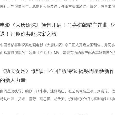
场面火速出圈，全网刷屏玩梗，传播声势持续走高。“笑到崩溃”“全场爆
幕后创作巧思，他指出炼丹炉里反复熔炼才能成就一颗仙丹，影片无限循
影片这次是打工人“嘴替 + 手替”，双重解压爽感拉满。 4.jpg 3.jpg 谈及
溃，颜立尧和程砚大打出手......故事拉扯感持续升级。预告结尾单车告白
王》（暂译）故事聚焦1993年世界格斗大赛，赛场之内拳脚交锋、知名
映礼。导演董润年、总制片人应萝佳，领衔主演张若昀、白客，惊喜出演
停”等真实反馈层出不穷，再度印证影片实打实的高密度笑点。更有观众
意义本质与此相同，同时也是呼应第一部金银角大王的隐藏彩蛋。总制片
心创作，导演董润年现场透露故事有取材近年真实采访素材，无限流设定
名场面，与毕业分手的泪目画面形成鲜明对比，将少年爱而不得的青春遗
番上演；赛场之下邪恶组织暗流涌动，利用地下笼斗、全球赛事酝酿巨大
菲，特别出演田雨、王耀庆，友情出演李乃文、李晨，主演童漠男、闫佩
电影是“打工人的最强续命神器”，盛赞角色马杰为“今年银幕第一乳腺恩人
萝佳的走心发言令观众动容，她坦言《年会不能停！2》创作最大的动力
下，内核依旧聚焦普通人在职场遭遇的现实困境。总制片人应萝佳表示对
至顶点。 影片横跨十年光阴，高中时期身为风纪股长的苏明仪
谋。隆不仅要直面昔日战友的宿命对决，还要迎战布兰卡这类能力诡异、
吕星辰等主创悉数亮相，现场分享创作巧思与幕后故事。同时，路演也将
电影《大唐妖探》预售开启！马嘉祺献唱主题曲《
生动道出观影过程中酣畅淋漓、解压放松的极致爽感。 8.jpg 9.jpg 与此
于观众，真诚希望大家能在笑声中消解职场的烦恼、拥有很多幸运。现场
中极具仪式感的年会戏份，剧组特意沿用第一部同款拍摄场地，保留情怀
登记违纪之名靠近随性不羁的颜立尧，把心动藏进每一次记名；程砚始终
凶悍的特殊格斗家，多重危机交织，对决悬念拉满。影片已定档2026年1
日开启，主创们将在青岛、杭州、上海、深圳、成都、郑州六城陆续与观
退！》邀你共赴探案之旅
影片的深度内核与温情共鸣向内容也在持续发酵，不同于前作“大点名”的
整活接连不断，张若昀、白客神还原“三顾茅庐”名场面，乱讲“PPT”精神
续，在她眼中，年会戏份的本质是打工人的精神寄托，这也是贯穿整个系
守在少女身后，将满腔爱意独自封存，始终没有勇气袒露心意。同龄人肆
16日北美上映。 地下笼斗氛围拉满 经典招式高燃呈现 这支单人预告以
面。 自开启限时点映以来，电影密集的爆笑笑点、脑洞大开的
戏剧表达，本片结尾刘奔的高燃点名名场面，让一众踏实肯干、默默付出
魔性抽象，引得台下笑声此起彼伏。张若昀更是喜提一把“教育之剑”，一
精神内核。张若昀与观众同样感动于片尾演讲戏份，直言“个人力量很难
霍青春，三人却被迫提前面对情爱纠葛与成长别离，那些藏在盛夏、止于
黑张力的斗兽场牢笼拉开序幕。铁笼栏杆之内，无数被囚禁者疯狂冲撞栏
叙事，搭配燃爽的逆袭情节，持续收获广大观众强烈共鸣。影片讲述了新
中国首部喜剧探案动画电影《大唐妖探》今日正式开启全国预售，并同步
层从业者被看见、被认可，这一细腻呈现瞬间戳中无数观众的心声，不少
断刘奔的奥数烦恼。面对观众的“求扇”名单，白客幽默在线“普法”，现场
结构性问题”，真正改变环境的力量藏在每一个普通打工人身上；白客谈
的心动，最终化作跨越十年无法抹平的青春怅惘。 塑造多元暗
将这场生死擂台的狂暴气息推向极致。转瞬之间，牢笼深处电光骤然闪烁
工人“癫疯”相见，群像集结大乱“逗”，爆梗整活不能停的全新脑洞故事，
由马嘉祺演唱的主题曲《不退！》MV。清亮有力的歌声配合高能刺激的
观影后表示“眼泪唰的一下就掉下来了”，共情感染力十足。影片正在爆笑
连连。接续青岛站主创跳舞名场面，在张若昀的歌声下，导演董润年与卢
杰的“打脸式反击”，调侃其反差感拉满的举动是“民谣风混搭摇滚风”；大
像 联动毕业季戳中青春离别共鸣 区别于市面上甜宠向青春片，
道覆盖高压电流的绿色兽形身影破土而出，布兰卡正式登场，野性威压瞬
润年执导，应萝佳担任总制片人，张若昀、白客、高叶领衔主演，大鹏、
片段，将狄少（声音出演 雷淞然）、阿萨（声音出演 张呈）不信天命、
映，结伴观影开怀大笑！ 电影《年会不能停！2》由北京合众睿客影视文
两位“开朗大男孩”即兴开跳，歌舞不能停，全场欢呼鼓掌更是热闹十足。
演现场更高歌一曲《我的未来不是梦》将场面直接拉回影片年会表演高燃
偷喜欢你》以写实笔触刻画两种截然不同的暗恋：苏明仪明目张胆、小心
卷整片斗兽场。 电光缠绕全身、蓬松鬃毛根根竖立，杰森・莫玛饰演的
菲惊喜出演，孙艺洲特别主演，田雨、王耀庆特别出演，李乃文、李晨、
妥协的态度诠释得淋漓尽致。 平台单曲图.jpg 影片由程腾执导，黄珉联
《功夫女足》曝“缺一不可”版特辑 揭秘周星驰新作
播有限公司、天津猫眼文化传媒有限公司、中国电影产业集团股份有限公
正在爆笑热映，今日至8月4日还将在上海、深圳、成都、郑州相继与大
落；田雨则幽默建议现场观众“送一张电影票给领导”，在欢乐中青岛站路
的单向奔赴，程砚沉默隐忍、不求回应的长久守护，两种隐秘心事交织，
遵从游戏形象，绿色兽化皮肤、锋利爪牙与狂暴体态高度还原玩家记忆中
奋强友情出演，童漠男、酷酷的滕、闫佩伦主演，钟汉良特邀出演。影片
演，雷淞然、张呈（排名不分先后）领衔声音出演，将于8月8日全国上
的新人力量
儒意电影娱乐股份有限公司、上海有态度文化传播有限公司、中青新影文
面，带来更多欢声笑语。 电影《年会不能停！2》由北京合众睿客影视文
满落幕。8月1日，与搭子结伴走进电影院共享欢乐盛宴。 5.jpg 限时点
极具共鸣的青春情感群像。影片紧扣 “毕业季就是分手季” 这一大众青春
林兽人。登场瞬间，周身不断迸发噼啪电光，完美呈现布兰卡特有的雷电
眼、淘票票点映评分9.6，目前火热预售中，8月1日，全国上映，一起走
售现已开启，可提前购票共赴这场欢乐探案之旅。 主题曲《不退！》MV
媒（海南）有限公司出品，正在爆笑热映。
播有限公司、天津猫眼文化传媒有限公司、中国电影产业集团股份有限公
爆棚 爆笑解压高分认证 电影《年会不能停2！》此前已于7月25日至26
把夏日心动与毕业离别绑定，点明年少情爱最大的遗憾 便是盛夏热烈相
力。预告最令玩家热血沸腾的名场面紧随而至：布兰卡屈膝蓄力，身躯猛
院越笑越大「升」！ “笑出升势”北京首映礼圆满举行 主创爆笑
上线 声声铿锵勾勒热血无畏 此次释出的主题曲《不退！》由马嘉祺倾情
由周星驰执导、编剧，张小斐、迪丽热巴、张艺兴领衔主演，刘嘉玲、佐
儒意电影娱乐股份有限公司、上海有态度文化传播有限公司、中青新影文
多城限时点映，首轮点映开启后即好评刷屏、爆笑认证，为呼应广大观众
抵不过毕业分离，一句 “为你好” 成为分开最无力的借口，道尽少年相爱
缩成球状，全身电流同步爆发，高速旋转直冲向前，呈现经典回旋撞招式
现场笑声不断 本次首映礼现场氛围热烈，董润年、应萝佳、张
唱。整首歌以热血张扬的摇滚曲风为基底，用硬朗有力的旋律与态度鲜明
特别出演，艾米、雪野、蔡思贝、胡予安、倪好特别介绍的喜剧电影《功
媒（海南）有限公司出品，正在爆笑热映。
呼声，将笑声传递至更多城市，7月27日至28日再进一步开启全国限时点
守难的笨拙与心酸。 影片延续台湾青春片标志性氛围感镜头，
速翻滚带起强劲气流，冲击力视觉效果拉满，短短数十秒的片段里，既展
昀、白客等主创佩戴专属工牌道具亮相，庄达菲、李乃文随身携带与角色
词，搭配马嘉祺清亮且极具穿透力的高音，将少年身处困局绝不退缩的锐
足》燃爽热映中，今日影片发布“缺一不可”版特辑。特辑完美传递了“周
观影氛围热情浓烈，爆笑声量一路猛涨。“银幕里在认真升上去，银幕外
公车偷拍、保健室照料、雨天送伞、单车告白等校园场景，用柔和光影还
兰卡不受束缚的野兽格斗风格，也暗藏身世伏笔，他是流落丛林、变异、
有关的拍手器、著作《我和众和集团的故事》，全员精神状态满分，欢乐
坚守真相的凛然心气尽数唱出。“不退让、不低头”的内核贯穿始终，既有
中没有小角色，只有共同完成故事的人”这一精神。这群大银幕新面孔凭