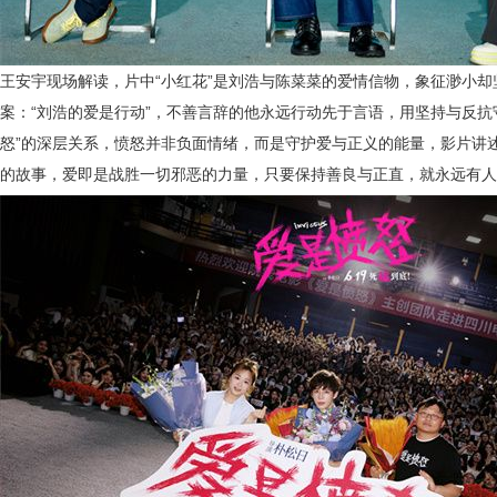
王安宇现场解读，片中
“小红花”是刘浩与陈菜菜的爱情信物，象征渺小
案：“刘浩的爱是行动”，不善言辞的他永远行动先于言语，用坚持与反抗
怒”的深层关系，愤怒并非负面情绪，而是守护爱与正义的能量，影片讲
的故事，爱即是战胜一切邪恶的力量，只要保持善良与正直，就永远有人