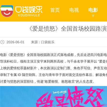
首页
电视
电影
≫
《爱是愤怒》全国首场校园路演
2026-06-01 来源：口袋娱乐
电影《爱是愤怒》全国首场校园路演正式落地成都，先后走进
四川电影电
导演朴松日、领衔主演王安宇
来到
两所高校，与千余名学子展开以
“爱是
上映的爱情犯罪题材影片，本次路演以定制门票、角色手写信、声音互动
录制了
专属
ID 隔空助阵。主创与青年学子面对面交流创作幕后、解读
讨爱与愤怒的深层联结，传递“敢爱敢恨、敢怒敢言”的
人生
态度。