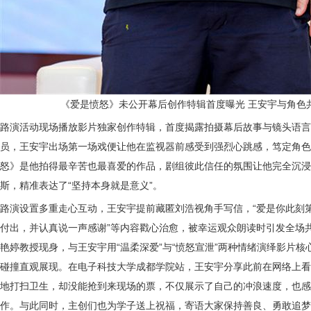
《
爱是愤怒》未公开幕后创作特辑首度
曝光
王安宇与角色
路演活动现场
播放影片独家创作特辑，首度揭露拍摄幕后
故事
与镜头语言
员，王安宇出场第一场戏便让他在监视器前感受到强烈心跳感，笃定角色
怒》是他拍得最辛苦也最喜爱的作品，剧组彼此信任的氛围让他完全沉浸
斯，
精准表达了
“
坚持本身就是意义
”
。
路演设置多重走心互动，王安宇提前藏匿刘浩视角手写信，
“爱是你此刻
付出，并认真说一声感谢”等内容戳心治愈，被幸运观众朗读时引发全场
艳婷教授现身，与王安宇用“温柔深爱”与“愤怒宣泄”两种情绪演绎影片
碰撞直观展现。
在电子科技大学成都学院站，王安宇分享此前在网络上看
地打扫卫生，却没能抢到来现场的票，不仅展示了自己的冲浪速度，也感
作。与此同时，
主创们也为学子送上祝福，寄语大家保持善良、勇敢追梦