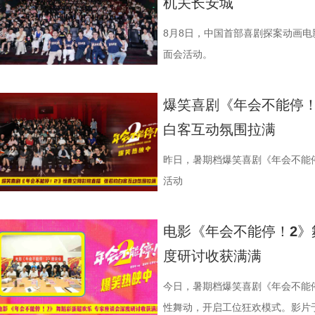
机关长安城
首站，现场气氛热烈，主创围绕影
展开交流，引发强烈共鸣。 微信图片_20
8月8日，中国首部喜剧探案动画
影片口碑持续发酵，被称为“近年少
面会活动。
达，唤起观众对爱与和平的深层思
宁浩监制，文牧野、郎群力、钟伟
爆笑喜剧《年会不能停！
里夫主演，李治廷特别出演，影片正
白客互动氛围拉满
1沈腾 蒋奇明.jpg 2蒋奇明 奥马
悄然逼近 影片同步发布终极预告，
昨日，暑期档爆笑喜剧《年会不能
事主线，通过分屏与往返切换串联
活动
馨、烟火气十足，“中华厨魂”的牌
在轻松、幽默的语气里，向徐母介
电影《年会不能停！2》
舞士气、日常相处等细节，将龙餐
度研讨收获满满
的深入，徐母问到归期时，徐福短暂
内心与现实选择为后续埋下伏笔。
今日，暑期档爆笑喜剧《年会不能停
馆陡然转向动荡处境。原本安稳的生
性舞动，开启工位狂欢模式。影片