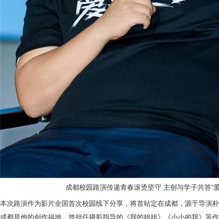
成都校园路演传递青春滚烫坚守
主创与学子共答
“
本次路演作为影片全国首次校园线下分享，将首站定在成都，源于导演朴
成都是他的创作福地，
曾担任摄影指导的
《我的姐姐》《小小的我》
等
作