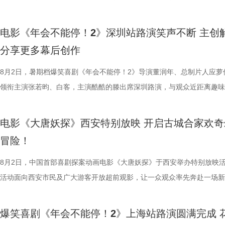
分9.6，正在爆笑热映，一起走进影院越笑越大「升」！ 1.jpg2.jpg 郑州
雨，友情出演欧阳奋强出席成都路演，与观众近距离互动，分享台前幕后
视制作有限公司出品，影片将于8月
现实感受之外，更具象化了年轻人
终才呈现出这座充满生命力的长安
闹。伴随着一道道菜品出锅，不仅
德、拉塞尔·希利、奈拉·阿克拉姆
演热情似火 欢笑声中圆满收官 郑州站路演映后交流全程氛围热烈，董润
事。现场不同年龄、职业的观众走心分享观影感受，全程欢笑与掌声交织
映中。
矛盾。 现场专家亦充分肯定
合家庭观众看的一部电影——孩子
味，也折射出每个角色不同的
情出演。 海报.jpg 沈腾勇闯中
电影《年会不能停！2》深圳站路演笑声不断 主创
应萝佳、张若昀、白客、田雨、欧阳奋强等一众主创与不同年龄、职业的
片讲述了“缺心眼”刘奔与“没脾气”马杰包子铺“癫疯”相遇、喜提“无限流体
饶曙光称其是兼具深度的高级讽刺
与真挚。 大小观众踊跃分
餐馆的日常与各个人物关系自然融
困境 电影《欢迎来龙餐馆》聚焦
分享更多幕后创作
齐聚于此，既有轻松欢乐的趣味互动，也有直击人心的走心分享。现场欢
卡”，由此开启掀桌狂欢、打脸逆袭的全新脑洞故事，由董润年执导，应
中国电影制片人协会理事长焦宏奋
动现场不仅有主创们干货满满的分
的生活气息。为了将色香味俱全的
和羁绊，从烟火日常到战争突发，
围拉满，张若昀、白客现场比心，大喊“不要小看我们之间的羁绊啊！”，
担任总制片人，张若昀、白客、高叶领衔主演，大鹏、庄达菲惊喜出演，
8月2日，暑期档爆笑喜剧《年会不能停！2》导演董润年、总制片人应萝
给予高度认可，称其是对外讲好中
男、罗圣灯、黄金豆，动画导演赵
建了美食团队，与文牧野导演、美
时代动荡之中。在不断逼近的现实
声此起彼伏；化身“诸葛卧龙”的白客现场为其余主创匹配《三国演义》人
洲特别主演，田雨、王耀庆特别出演，李乃文、李晨、欧阳奋强友情出演
领衔主演张若昀、白客，主演酷酷的滕出席深圳路演，与观众近距离趣味
心主任张红称赞影片职场刻画犀利
观影感受。谭卓真诚赞道：“中国
式，前后尝试了二三十道菜式。其
成为故事展开的核心。 1沈腾.jpg
张若昀饰演的刘奔对标刘备，欧阳奋强饰演的董事长类比献帝，几人现场
漠男、酷酷的滕、闫佩伦主演，钟汉良特邀出演。影片猫眼电影开分9.6
动，畅聊创作细节与名场面，一路笑声不断。影片讲述了“缺心眼”刘奔与
感十足；北京文艺评论家协会主席王
越来越棒。我看得意犹未尽，有太
甚至需要借助滑轮才能开启。这道
沈腾饰演的徐福一声“上菜”，菜品
抛梗调侃，轻松欢乐。 谈及影片结尾刘奔高燃点名之后的去留问题，导
在爆笑热映，一起走进影院越笑越大「升」！ 成都站路演顺利
气”马杰包子铺“癫疯”相遇、喜提“无限流体验卡”，由此开启掀桌狂欢、打
化循环叙事包裹职场异化的悲剧内
周铁男则称赞“这是一部诚意满满的
不同饮食文化在碰撞中，呈现出新
蒋奇明饰演的马俊生分工合作，在
电影《大唐妖探》西安特别放映 开启古城合家欢奇
年和总制片人应萝佳分别给出不同答案：导演董润年认为刘奔经历多年循
欢笑温情双向在线 成都站路演映后，导演董润年、总制片人应
袭的全新脑洞故事，由董润年执导，应萝佳担任总制片人，张若昀、白客
视研究所所长赵卫防、中国电影评
中落泪，并表示很喜欢这部电影的
锅，热气升腾、香气弥漫，食客围
条。徐福凭借地道的中餐手艺，让
冒险！
已看淡得失，不在乎去留，而胡董事长清楚公司管理弊病，认可刘奔的想
携张若昀、白客、庄达菲、孙艺洲、田雨、欧阳奋强等一众主创现身，整
叶领衔主演，大鹏、庄达菲惊喜出演，孙艺洲特别主演，田雨、王耀庆特
限流不是弱化现实主义，而是用魔
关满满的度假胜地。” 台下其
生活气息，也让人与人之间的情感
火。烤全羊、铁锅炖等中式美食在
初心，会尽力留下他；总制片人应萝佳则从企业发展视角进行分析，称刘
后交流兼具趣味互动与走心分享，收获现场观众热烈反响。现场观众发起
演，李乃文、李晨、欧阳奋强友情出演，童漠男、酷酷的滕、闫佩伦主演
8月2日，中国首部喜剧探案动画电影《大唐妖探》于西安举办特别放映
架，为国产喜剧题材影片提供宝贵
小时带孩子赶来的妈妈感慨：“咱
尾，文牧野导演道出“在徐福眼里，
景象。然而，突如其来的战火打破
发言极具正向价值，公司若将其开除极易引发危机，高层势必会力保他。
表情管理小游戏，结合加班、功劳被抢、团建取消等各类扎心场景让各位
汉良特邀出演。影片猫眼电影开分9.6，正在爆笑热映，一起走进影院越
活动面向西安市民及广大游客开放超前观影，让一众观众率先奔赴一场新
一致认可影片兼具艺术创新、现实
西应该让孩子们见识到。”一位带着
朴素表达，让这份关于生存与温暖
火逐渐席卷整座城市。镜头在美食
不同维度的解读，让观众对年会落幕之后的故事走向有了更多想象空间。
整活演绎，金句频出、笑点拉满；还有观众送趣味锦旗、请主创复刻Bob
大「升」！ 1.jpg 2.jpg 深圳路演欢乐举行 主创趣谈幕后创作 深圳站路
乐的大唐探案之旅，沉浸式体验“机关长安城”独具韵味的东方美学与震撼
材、打造兼顾共情与深度的作
11岁，被探案剧情牢牢吸引住。
的同时，也进一步凸显出创作团队
边学做菜，另一边却是孩子们接受
还有小观众大胆发言，在线喊话主创助力“取消暑假作业”，其家长盛赞影
牌比心名场面等，各类花活接连呈现，笑声此起彼伏。 导演董
场，董润年、应萝佳、张若昀、白客、酷酷的滕等主创齐聚亮相，现场多
觉奇观。不少携孩子一同观影的家长纷纷表示：“孩子看得很开心”“让孩
停！2》由北京合众睿客影视文化
情，中式机关设计也很有巧思。”还
好菜与一段故事在影像中形成
飞。预告前半段喜感松弛，后半段
爆笑喜剧《年会不能停！2》上海站路演圆满完成 
点极度适配全家观看，现场笑声迭起，欢乐四溢。更有一位三刷观众表示
解读影片循环设定暗含人生成长的隐喻，他以刘奔、马杰示例，称当真正
刷、三刷观众踊跃分享新的感悟和发现，还有不少亲子观众到场观影，与
到了传统文化的魅力”。影片由程腾执导，黄珉联合导演，雷淞然、张呈
司、中国电影产业集团股份有限公
别喜欢龙宫浴场、百妖夜行的情节
馨日常 色香味承载和平表达 同
同于以往的面貌。身处动荡之中，