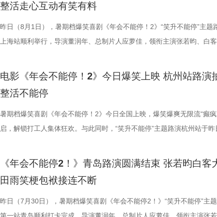
整活走心互动有笑有料
分别带孩子和母亲一刷、二刷，一家人各有感悟，共享欢乐与共鸣。即将
自己内心所求就能跳出循环；谈及现实与理想主义的冲突，总制片人应萝
共同嗨聊，氛围热烈。现场趣味互动花样不断，张若昀复刻假面骑士、全
名不分先后）领衔声音出演，将于8月8日全国上映，目前正在火热预售
度文化传播有限公司、中青新影文
友能参与探案，大朋友也能感受到
龙餐馆后厨的备菜日常切分为层层
预告结尾，一句“徐先生，你真觉得
之时，全体主创向现场观众致以诚挚谢意，现场更趣味玩梗为张若昀送上
合亲身经历，坦言看清现实后依旧坚守理想主义才是独属于自己的人生底
择“马”系人设、一起说“爱你呦”等整活轮番上演，欢声笑语贯穿全程。 现
1.jpg 此次影片选择在西安开启特别放映，正是出于对千年长安盛唐底蕴
昨日（8月1日），暑期档爆笑喜剧《年会不能停！2》“笑升不能停”主题
映。
小男孩激动地表示：“这部电影我
人穿插其间，与食材一同构成一幅
人们对故事走向的好奇，龙餐馆在
祝福，爆笑声四起，整场路演就在欢笑与温情交织的氛围中圆满收官。
真挚发言令现场观众动容落泪；张若昀亦对此有所解读，他表示刘奔虽被
众提问刘马组合穿越闯关是否也对应《西游记》里师徒取经的情节，导演
敬。影片以万国来朝的大唐为故事背景，将机械动能与唐代都市风貌相融
上海站顺利举行，导演董润年、总制片人应萝佳，领衔主演张若昀、白客
品，我十分欣慰！”语气一本正经
为主要视觉元素，龙餐馆的烟火气
将走向何方？ 4赛夫.jpg 3沈腾 
3.jpg4.jpg 爆笑喜剧引燃观影热潮 多元受众共赴欢乐之旅 电影《年会不
蒙尘却从未熄灭过理想火种，只要时机环境合适，每个人都愿意为理想再
年一连分享影片与四大名著关联的多个隐喻巧思：除去《西游记》，马杰
参照唐代长安“二市一百零八坊”的城市布局，打造出一座前所未见的“机
别主演孙艺洲，特别出演田雨、王耀庆，主演范湉湉齐聚现场，畅聊台前
案动画，《大唐妖探》以全年龄适
的别样火花。画面既呈现出开灶前的
好吃饭传递最朴素的温暖 同步发
2》正在全国热映，高能欢乐戏份贯穿始终，沉浸式爆笑观影体验，让观
一番；面对年轻观众对未来职场的焦虑，白客送上通透的人生态度，他直
掌名场面对应《水浒传》除暴安良的侠义底色、片中 “卧龙凤雏”“三顾茅庐
城”。此外，主创团队还依托“八水绕长安”的经典水系布局，设计贯穿整
后，惊喜互动不断。影片已于昨日全国公映，猫眼电影开分9.6，爆笑爆
观影期待。 电影《大唐妖探
化。在温暖的光线中，呈现出三人
前，身后巨幅龙纹折扇展开，东方
电影《年会不能停！2》今日爆笑上映 杭州站路演
底卸下生活与工作疲惫，收获满分解压爽感。张若昀与白客组成的刘马组
“做恶人也可以，做勇士也可以，做好人也可以，做‘坏人’也可以，只要你
设计出自《三国演义》，至于《红楼梦》的巧妙化用，导演更是风趣概括
的动力脉络，将大唐千年璀璨文明与奇巧精妙的机关创意完美融合，构建
感全网认证，口碑热度持续走高，成为暑期档打工人解压放松的狂欢盛宴
画影视传媒（天津）有限公司、天
的大片质感与人情温度。 在
带笑意的徐福专注掌勺，将酱汁淋
整活不能停
为全片一大亮点，二人一冲一稳，性格反差感拉满，碰撞发出源源不断的
自己能成为这个角色，并且愿意为一切后果负责，就可以”；庄达菲则分
“宝二爷直接变身董事长”。 他表示，创作时特意将中华传统文化融入故
具想象力的大唐奇幻都市图景。 2.jpg 作为暑期档适配全年龄段的合家
片讲述了“缺心眼”刘奔与“没脾气”马杰包子铺“癫疯”相遇、喜提“无限流体
文化有限公司、幸福蓝海影视文化
团队对细节的极致追求的创作态度
之下，墙面弹痕与裂纹清晰可见，
花火，不少观众看完直呼“又癫又好看，越品越上头”。随着六城路演火热
怡然不内耗、勇敢追梦的角色内核，为观众送上 “四面八方皆是前方” 的
望观众观影时能读出独有的熟悉感与亲切感；制片人应萝佳谈及现实与理
电影，《大唐妖探》满足了大小观众双向适配的观影体验。对小朋友而言
卡”，由此开启掀桌狂欢、打脸逆袭的全新脑洞故事，由董润年执导，应
暑期档爆笑喜剧《年会不能停！2》今日全国上映，爆笑爆爽无限流“癫疯
公司、深圳市一怡以艺文化传媒有
载情感记忆的家常味道，到龙餐馆
安穿透画面，为这幅祥和图景铺上
展，主创辗转多座城市近距离和影迷互动，映后现场笑声、欢呼声接连不
语；孙艺洲、田雨互评所饰演角色Peter和Bob的心眼，欧阳奋强也以片
义，她表示如果现实环境一时半会难以改变，不如先走进影院开心：“随
片跌宕起伏的探案冒险故事，能够让孩子在奇幻的机关世界中开拓眼界，
担任总制片人，张若昀、白客、高叶领衔主演，大鹏、庄达菲惊喜出演，
启，解锁打工人集体狂欢。与此同时，“笑升不能停”主题路演杭州站于昨
京萌谷文化传媒有限公司、北京微梦
下因地制宜的融合表达，逐步构建
前硝烟在后”的对比，将日常烟火
来自各地的观众现场输出花式好评，真实口碑持续出圈扩散。影片在精准
长身份加入互动，上演众和高层互怼名场面，台上台下笑声不断。脱口秀
声集合越来越大，我们的勇气出现了，很多事情会慢慢发生变化”。谈及
在主角的冒险征程中收获勇气、善良与成长，汲取积极向上的价值观；对
洲特别主演，田雨、王耀庆特别出演，李乃文、李晨、欧阳奋强友情出演
利举行，导演董润年、总制片人应萝佳，领衔主演张若昀、白客，特别出
日全国上映，预售火热进行中。此外
饮食习惯，团队对菜单结构与烹饪
涎欲滴的厨房场景，一边是尚未散
当代打工人内心的同时，也依靠纯粹的爆笑爽感俘获亲子家庭受众。“癫
嘻哈也惊喜现身并分享观影感受，称“完全演出了我和我同事们的日常”，
前后的成长变化，张若昀分别使用了“燃”和“登”两个字来概括不同阶段的
年观众而言，环环相扣、悬念十足的探案剧情极具观赏性，细节满满的大
漠男、酷酷的滕、闫佩伦主演，钟汉良特邀出演。影片爆笑热映中，一起
庚戌亮相现场，与观众展开热情互动，畅聊幕后趣闻。此前影片限时点映
国超前点映均可正常购票观影，特
配，在保留中餐技法的同时实现文
地烹饪佳肴，使得影片“好好吃饭”
《年会不能停2！》青岛路演圆满结束 张若昀白客
别真实，仿佛在演我上班日常”“带爸妈看完，没想到他们也全程笑不停”
满满。 影片笑点爽感双在线 全年龄观影适配满分 电
奔，还调侃前期刘奔一定会吐槽后期的自己；面对观众“选热爱还是选稳定
物、根植传统的文化内核，也让观众沉浸式感受大唐盛世的独特魅力与中
影院越笑越大「升」！ 2.jpg 1.jpg 上海站路演顺利举行 笑声掌声交织欢
爆棚，猫眼电影点映开分9.6、淘票票点映开分9.6，双平台高分认证，
您全家抢先入城欢乐探案！
物均以“真实可食”为前提，在保证
义。 5李治廷.jpg 6老扎.jp
田雨笑梗包袱接连不断
色好评强势印证，电影《年会不能停！2》适配各类观影人群，年轻人结
《年会不能停！2》正在全国院线火热公映，上映以来持续收获海量观众
择业难题，白客再度引用《出师表》表达观点：“开张圣听，以光先帝遗
统文化的深厚底蕴。 3.jpg 在西安特别放映的活动现场，不少家长专程
断 上海站路演映后见面，董润年、应萝佳、张若昀、白客、孙艺洲、田
情一路高涨。 影片讲述了“缺心眼”刘奔与“没脾气”马杰包子铺“癫疯”相遇
每一道菜既服务叙事，也具备生活
《我不是药神》到《奇迹·笨小孩
卡解压解气，全家组团观影笑声不断，在捧腹大笑之余皆能收获共鸣与放
好评，猫眼购票平台稳定保持高分，影院场均笑声不断。影片创新融入无
恢弘志士之气，不宜妄自菲薄，引喻失义，以塞忠谏”，他认为不必局限
到场观影。轻松欢乐的剧情、精巧奇幻的机关场景、鲜活可爱的古典妖怪
耀庆、范湉湉等一众主创齐聚现场，全程笑点与走心感悟交织，亮点纷呈
提“无限流体验卡”，由此开启掀桌狂欢、打脸逆袭的全新脑洞故事，由董
昨日（7月30日），暑期档爆笑喜剧《年会不能停2！》“笑升不能停”主
食物不再只是场景元素，而成为连
找到平衡，旨在挖掘普通人身上的
5.jpg6.jpg7.jpg 电影《年会不能停！2》由北京合众睿客影视文化传播有
循环设定，全程笑点高密度输出，把职场里令人憋屈的形式主义、空洞画
即彼的答案；酷酷的滕全程输出满满情绪价值，将影片金句“展翅高飞”贯
象，全程牢牢吸引着观众们的目光。观影过程中，孩子们跟随剧情一同寻
动环节欢乐整活不断，张若昀、白客趣味回答“如果角色穿越宫斗剧能存
执导，应萝佳担任总制片人，张若昀、白客、高叶领衔主演，大鹏、庄达
第一站青岛顺利打卡完成，导演董润年、总制片人应萝佳，领衔主演张若
吃饭”在极端环境中，延展出关
事从本土社会议题延伸至国际化战