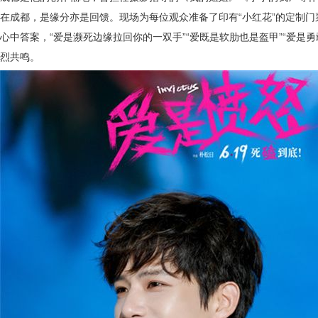
在
成都，是缘分亦是回馈。现场为每位观众准备了印有
“
小红花
”
的定制门
心中答案，“爱是濒死边缘拉回你的一双手”“爱既是软肋也是盔甲”“爱是勇
烈共鸣。