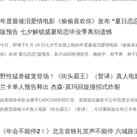
司、天津猫眼文化传媒有限公司、中国电影产业集团股份有限公司、儒意
无效内卷、任人唯亲等糟心日常尽数拆解，用酣畅淋漓的剧情走向狠狠解
场，持续点燃现场氛围；影片片尾彩蛋编舞指导喜多卉也惊喜现身观众席
索、推敲真相，化身民间小神探，迫不及待想要走进长安城参与探案。观
集”的脑洞提问，二人调侃刘奔很难立足，但马杰能活到最后；面对领导
喜出演，孙艺洲特别主演，田雨、王耀庆特别出演，李乃文、李晨、欧阳
白客，惊喜出演大鹏、特别出演田雨齐齐亮相。现场全员与观众欢乐互动
《欢迎来龙餐馆》由坏猴子（上海
通人处境与选择的刻画，以此完成
娱乐股份有限公司、上海有态度文化传播有限公司、中青新影文化传媒（
观影全程极致解压，爽感贯穿始终。张若昀、白客“卧龙凤雏”碰撞出全新
大家分享了《阳光开朗大男孩》舞蹈排练的趣味幕后。 4.jpg 3.jpg 高分
束后，不少家长纷纷给出好评，表示影片“十分有趣”。有家长表示孩子不
提问的情景设置，孙艺洲、田雨、王耀庆、范湉湉临场抖出各类高情商回
友情出演，童漠男、酷酷的滕、闫佩伦主演，钟汉良特邀出演。影片爆笑
享幕后趣闻，将7月29日北京首映礼的笑声一直延续至青岛路演，今日至8
限公司、中国电影产业集团股份有
腾此次也在角色塑造上呈现出更为
年度最催泪爱情电影《偷偷喜欢你》发布 “夏日恋恋
南）有限公司出品，正在爆笑热映。
反应，高叶化身理想上班搭子，搭档大鹏、庄达菲、孙艺洲、田雨、王耀
评如潮 嗨爽爆笑后劲十足 电影《年会不能停！2》以脑洞大开的全新故
程看得投入、看得开心，更在轻松的观影过程中接触到丰富的唐代传统文
引得台下掌声连连；全员歌舞成为每站路演固定保留环节，《阳光开朗大
中，一起走进影院越笑越大「升」！ 全国热映中爆笑不能停 口碑热度持
日还将继续在杭州、上海、深圳、成都、郑州五城与大家爆笑相见。此前
军（上海）影业有限公司、北京元
福，从后厨掌勺时的沉稳从容，到
版预告 七夕解锁盛夏暗恋毕业季离别遗憾
一众实力派演员，精准拿捏不同层级人物的鲜活状态，为观众输出接连不
观众献上一场爆笑爆爽的极致观影盛宴。目前影片猫眼电影开分高达9.6
这部电影也激发了孩子对传统文化与东方美学的探索兴趣，真正实现了“
孩》音乐声响起，张若昀、白客歌声助兴，其余主创零帧起跳，现场氛围
升 同步释出的今日上映新媒体图，将癫狂抽象进行到底。巨大红色键盘
点映期间，影片上座率累计三次登顶，口碑认证、预售票房一路上涨，目
限公司、东阳浦天影视文化有限公
反差中层层展开。预告结尾的一声
爆笑桥段。 不少观众看完直呼 “完全演我上班日常”“整场笑到停
平台好评层出不穷，从密集笑点塑造、完整角色弧光、犀利叙事节奏到深
育人、寓教于乐”的效果。现场的小朋友们也纷纷分享观影感受，直言“机
火爆。惊喜嘉宾钟楚曦现身观众席，真诚分享观影感受，她表示刘奔这个
上，全员姿势神态魔性夸张，把当代打工人“不想工作只想发疯”的精神状
映及预售总票房已突破3000万，猫眼电影点映开分9.6、淘票票点映开分9
今日，即将于8 月 19 日七夕节全国上映的年度最催泪爱情电影《偷偷喜
影视制作有限公司出品，影片将于8
他揪心动荡又未知的命运。蒋奇明
来，看得太解气”“和同事边看边共鸣，笑到拍大腿”。带娃观影的家长也
实内核，全维度收获观众一致盛赞。主角刘奔 “屠龙少年终成恶龙” 的细
太酷了”“看得非常开心”。此次观影后，观众们也更加期待这部暑期国漫
“让我们都变成更好的人”，收获全场欢呼鼓掌。 4.jpg 3.jpg 导演董润年
释得淋漓尽致。自《年会不能停！2》限时点映开启后，“爆笑”“解压”“解气
高分加持笑“升”不能停。 1.jpg 影片讲述了新老打工人“癫疯”相见，群像
你》发布“夏日恋恋”版预告，影片由邱晧洲执导，施柏宇、程予希、林子
10日14:00-21:00举行全国超前点
张力。首次搭档的二人以戏里戏外
评，坦言影片笑点轻松，无晦涩内容，亲子同看全程欢乐，全家观影适配
转变极具冲击力，最终幡然醒悟点名的高燃片段更完整撑起故事层次感，
日登陆全国影院，相约家人朋友共赴一场妙趣横生的大唐奇幻冒险。 4.jp
影片细节，透露片中《题菊花》一诗的作者黄巢，以及创作背景与刘奔存
爽”等口碑关键词全网刷屏，以最直观的情绪感受，全方位肯定影片纯粹
乱“逗”，爆梗整活不能停的全新脑洞故事，由董润年执导，应萝佳担任总
衔主演。该预告以盛夏校园为底色，完整铺展三人错综复杂的暗恋拉扯，
的情感张力层层递进，也让观众对
满。影片牢牢抓住大众情绪需求，以纯粹畅快的喜剧质感俘获全年龄段观
少观众深受触动；刘马组合借助无限流外挂“癫疯”冲击，全程高能输出，
5.jpg 电影《大唐妖探》由深圳千万间影业有限公司、冰滴映画影视传媒(
性关联；面对观众提出的对于当下“社会化”议题的困惑，总制片人应萝佳
的爆笑喜剧气质。今日电影全国上映，口碑热度更是持续攀升，全新设定
人，张若昀、白客、高叶领衔主演，大鹏、庄达菲惊喜出演，孙艺洲特别
女单向奔赴的心动、少年隐忍沉默的守护、毕业即分手的青春遗憾尽数呈
苏苏.jpg 7丽娜.jpg 电影《
野性猛兽破笼登场！《街头霸王》（暂译）真人电
兼具直击人心的情感共鸣。影片正在爆笑热映，和朋友家人一起走进影院
影的爆笑氛围与打工人的解压爽感双双拉到极致。 5.jpg 6.jpg 7.jpg 与
有限公司、天津猫眼微影文化传媒有限公司、北京梦之城文化有限公司、
分享亲身经历，她认为认清自己想做什么，便朝着这个方向稳步前行，不
“无限流”脑洞大开，在极致喜感之外再叠加惊喜观感，被网友亲切称呼为
演，田雨、王耀庆特别出演，李乃文、李晨、欧阳奋强友情出演，童漠男
延续台式青春细腻治愈的叙事质感，用满是烟火气的校园日常，戳中所有
司、北京大麦娱乐文化有限公司、
兰卡单人预告释出 杰森·莫玛回旋撞招式炸裂
浸式收获一场痛快解压的欢乐观影之旅。 电影《年会不能停！2
时，影片层层撕开欺上媚下、裙带关系、无效内卷、形式主义等各类现实
蓝海影视文化集团股份有限公司、郭帆（北京）影业有限公司、深圳市一
求融入不适应的环境；张若昀也带来自己的感悟，称坚持本心和“社会化”
人最强外挂”。刘马组合喜提金手指在众和集团一路卡bug打怪升级，爆
酷的滕、闫佩伦主演，钟汉良特邀出演。影片目前火热预售中，8月1日
在夏日里不敢宣之于口的年少心事。 盛夏心事尽数展露 三角爱
娱乐股份有限公司、梦将军（上海
北京合众睿客影视文化传播有限公司、天津猫眼文化传媒有限公司、中国
象，精准戳中打工人爽点，让观众在捧腹大笑后亦获得深层的情感释放与
艺文化传媒有限公司、北京千万间文化传播有限公司、北京萌谷文化传媒
矛盾，找到自己的定位，也可以在秩序中稍作改变；白客则引用《出师表
爽感层层升级，“狂扇巴掌”的高燃名场面更是让网友直呼“爽得乳腺通畅”“
上映，一起走进影院越笑越大「升」！ 2.jpg 青岛路演全场热情拉满 花
织甜蜜与离别酸涩 此次发布的“夏日恋恋” 版预告以苏明仪第一
由美国传奇影业携手CAPCOM共同打造、美国派拉蒙影片公司负责全球
司、浙江开心麻花影业有限公司、
产业集团股份有限公司、儒意电影娱乐股份有限公司、上海有态度文化传
鸣。随着口碑持续走高，越来越多的观众选择二刷三刷，“全程爆笑”“很
公司、北京微梦创科网络技术有限公司出品，将于8月8日全国上映，正
表达观点，一句“亲贤臣，远小人，此先汉所以兴隆也；亲小人，远贤臣
掌下去整个人都通透了”。荒诞又真实的现实刻画也令人感同身受、共鸣
笑点共鸣双在线 青岛路演现场互动氛围热烈十足，董润年、应萝佳，张
切入，开篇便直白袒露少女暗恋：她总能在人群一眼望见颜立尧，偷偷坐
的殿堂级格斗IP真人电影《街头霸王》（暂译），今日重磅放出布兰卡单
集团有限公司、上海儒意影视制作有
限公司、中青新影文化传媒（海南）有限公司出品，正在爆笑热映。
笑成这样了”“看完就一个字爽”的自来水短评依然刷屏不断。这个暑假，
预售中！此外，电影8月4日-7日多城特别放映惊喜加码，欢迎观众抢先
后汉所以倾颓也”，令现场笑声四起，同时也引人回味深思。 6.jpg 5.jpg 7.
满，不少影评人盛赞其轻松的喜剧外壳下，是一把刺向现实职场乱象的利
白客、大鹏、田雨集结花式整活玩梗，戳中观众笑点，同时走心互动直击
偷拍骑车的他，即便被闺蜜戳中心事仍嘴硬不肯承认；镜头切换至颜立尧
告。作为街霸系列辨识度拉满的野性格斗家，由杰森・莫玛颠覆形象饰演
映，8月8日至10日14:00-21:0
院看《年会不能停！2》，解压不能停、快乐不能停。 电影《年会不能停
锁长安奇案！
影片全国热映口碑走高 爆笑燃爽解压共鸣 电影《年会不能停！2》正式
既有娱乐爽感，亦有现实温度。影片正在爆笑热映，和搭子走进影院享受
心。张若昀与白客现场接受观众挑战，对视十秒比拼剪刀石头布，几局博
角，他因保健室被苏明仪细心照料对她产生了兴趣，当风吹落的帽子被他
兰卡携雷电之力震撼登场，笼斗绝境、兽化嘶吼、回旋撞等完整亮相，带
《年会不能停2！》北京首映礼笑声不能停 六城路
2》由北京合众睿客影视文化传播有限公司、天津猫眼文化传媒有限公司
线后，猫眼电影开分9.6，各大媒体平台收获海量好评，“好看好笑好爽”的
酣畅淋漓的观影体验。 杭州站路演顺利举行 主创嗨聊互动笑声不断 昨日
翻全场；大鹏现身惊喜拉满，谈及这次年会表演笑称心情非常激动，更爆
戴上、下雨天他带着她躲雨等细碎画面，铺展出两人暗藏情愫的双向试探
汁原味的游戏经典设定，作为丛林的电击猛兽，布兰卡以其独特的野性魅