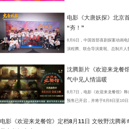
的场面快切，人物关系与命运走向
总制片人应萝佳出席现场，与一众
与女儿“好好吃饭”，以克制而含蓄
流，研讨成果丰硕。影片讲述了“缺心
电影《大唐妖探》北京首
对照中，引出人物命运走向与故事
遇、喜提“无限流体验卡”，由此开
“夯！”
与叙事走向的期待。 3沈腾 蒋奇明.j
董润年执导，应萝佳担任总制片人
以龙餐馆开业为核心，红灯高挂、
达菲惊喜出演，孙艺洲特别主演，
8月6日，中国首部喜剧探案动画
闹瞬间。徐福、马俊生（蒋奇明 饰
阳奋强友情出演，童漠男、酷酷的
演程腾、联合导演黄珉、总制片人
治廷 饰）与龙餐馆的朋友们置身
眼电影开分9.6，正在爆笑热
白指导程寅，领衔声音出演雷淞然
材，笑意天真烂漫。但表面喜庆之
尾彩蛋全员舞力全开 魔性洗脑
建、蔡海婷、范哲琛等主创悉数亮
沈腾新片《欢迎来龙餐馆
新生与希望，也隐约映照时代动荡
停！2》惊喜释出“阳光开朗大男孩
交流。 影片讲述了立志成为“
气中见人情温暖
为情感纽带，为画面增添耐人寻味的现实
场面，为观众献上一场专属打工人
演 雷淞然）与初入长安的狼妖实习
腾 奥马尔·谢里夫.jpg 路演首
闪烁，沉闷的办公室一秒切换热舞
开启了一段笑闹互怼的刺激探案之
8月7日，电影《欢迎来龙餐馆》释
首站电影《欢迎来龙餐馆》“美味配
动全体员工律动起舞，将所有工作
欢乐热血的冒险故事，以及“喜剧+
预售已开启，并将于8月8日至10日1
观众近距离交流。现场主创们一起
酷的滕、闫佩伦更是解锁各式魔性
论。影片将于8月22日全国上映，8
迎来龙餐馆》作为战争美食喜剧大
出、即兴抻面互动点燃气氛，蒋奇
solo气场拉满，霸气夺人；李晨
前点映火热进行中，预售现已全
远赴中东谋生，在当地与餐馆经理
电影《欢迎来龙餐馆》定
“龙餐馆找到家的感觉”。现场不仅
和集团全员卸下压力，跟随舞步一
货满满 活动现场趣味互动接
馆，将中华美食带入异乡。在餐馆