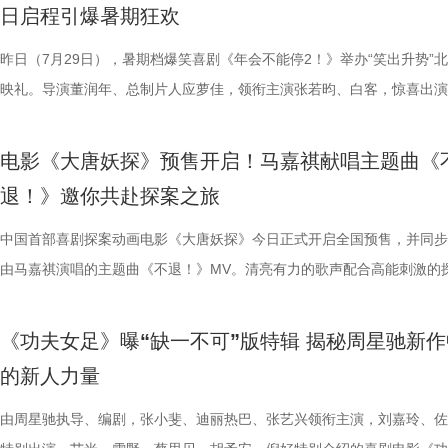
日启程引爆暑期狂欢
国电影产业集团股份有限公司、儒意电影娱乐股份有限公司、上海有态度
好”评价构成观众热议高频词汇，精准凸显影片纯粹的喜剧质感与超强解
小分队董润年、应萝佳、张若昀、白客、卢庚戌集结杭州站，与观众欢乐
时与白客“在台上吸氧把歌唱完”；还有观众称田雨饰演的 Bob 总甩手掌
当苏明仪主动追问心意，颜立尧的沉默，瞬间击碎少女的满心期待。随着
强大的电击能力在游戏中成为了众多玩家的心头好，这次从游戏到屏幕，
传播有限公司、中青新影文化传媒（海南）有限公司出品，正在爆笑热映
性。伴随观影热度持续攀升，“猴子大闹众和”“小学奥数题”“打脸反击”等
动，分享观影感受。导演董润年分享关于“三味真火”包子铺摆放“太上老君
标待人的行事风格与自家领导完美重合；主创更复刻片中扇巴掌名场面，
误会接连爆发：颜立尧被现任质问动心无从辩解，程砚的出现让苏明仪情
压迫感直击而来，再度点燃全球老玩家情怀。 封面图_26.jpg 电影《街
昨日（7月29日），暑期档爆笑喜剧《年会不能停2！》举办“笑出升势”
场面火速出圈，全网刷屏玩梗，传播声势持续走高。“笑到崩溃”“全场爆
幕后创作巧思，他指出炼丹炉里反复熔炼才能成就一颗仙丹，影片无限循
影片这次是打工人“嘴替 + 手替”，双重解压爽感拉满。 4.jpg 3.jpg 谈及
溃，颜立尧和程砚大打出手......故事拉扯感持续升级。预告结尾单车告白
王》（暂译）故事聚焦1993年世界格斗大赛，赛场之内拳脚交锋、知名
映礼。导演董润年、总制片人应萝佳，领衔主演张若昀、白客，惊喜出演
停”等真实反馈层出不穷，再度印证影片实打实的高密度笑点。更有观众
意义本质与此相同，同时也是呼应第一部金银角大王的隐藏彩蛋。总制片
心创作，导演董润年现场透露故事有取材近年真实采访素材，无限流设定
名场面，与毕业分手的泪目画面形成鲜明对比，将少年爱而不得的青春遗
番上演；赛场之下邪恶组织暗流涌动，利用地下笼斗、全球赛事酝酿巨大
菲，特别出演田雨、王耀庆，友情出演李乃文、李晨，主演童漠男、闫佩
电影是“打工人的最强续命神器”，盛赞角色马杰为“今年银幕第一乳腺恩人
萝佳的走心发言令观众动容，她坦言《年会不能停！2》创作最大的动力
下，内核依旧聚焦普通人在职场遭遇的现实困境。总制片人应萝佳表示对
至顶点。 影片横跨十年光阴，高中时期身为风纪股长的苏明仪
谋。隆不仅要直面昔日战友的宿命对决，还要迎战布兰卡这类能力诡异、
吕星辰等主创悉数亮相，现场分享创作巧思与幕后故事。同时，路演也将
电影《大唐妖探》预售开启！马嘉祺献唱主题曲《
生动道出观影过程中酣畅淋漓、解压放松的极致爽感。 8.jpg 9.jpg 与此
于观众，真诚希望大家能在笑声中消解职场的烦恼、拥有很多幸运。现场
中极具仪式感的年会戏份，剧组特意沿用第一部同款拍摄场地，保留情怀
登记违纪之名靠近随性不羁的颜立尧，把心动藏进每一次记名；程砚始终
凶悍的特殊格斗家，多重危机交织，对决悬念拉满。影片已定档2026年1
日开启，主创们将在青岛、杭州、上海、深圳、成都、郑州六城陆续与观
退！》邀你共赴探案之旅
影片的深度内核与温情共鸣向内容也在持续发酵，不同于前作“大点名”的
整活接连不断，张若昀、白客神还原“三顾茅庐”名场面，乱讲“PPT”精神
续，在她眼中，年会戏份的本质是打工人的精神寄托，这也是贯穿整个系
守在少女身后，将满腔爱意独自封存，始终没有勇气袒露心意。同龄人肆
16日北美上映。 地下笼斗氛围拉满 经典招式高燃呈现 这支单人预告以
面。 自开启限时点映以来，电影密集的爆笑笑点、脑洞大开的
戏剧表达，本片结尾刘奔的高燃点名名场面，让一众踏实肯干、默默付出
魔性抽象，引得台下笑声此起彼伏。张若昀更是喜提一把“教育之剑”，一
精神内核。张若昀与观众同样感动于片尾演讲戏份，直言“个人力量很难
霍青春，三人却被迫提前面对情爱纠葛与成长别离，那些藏在盛夏、止于
黑张力的斗兽场牢笼拉开序幕。铁笼栏杆之内，无数被囚禁者疯狂冲撞栏
叙事，搭配燃爽的逆袭情节，持续收获广大观众强烈共鸣。影片讲述了新
中国首部喜剧探案动画电影《大唐妖探》今日正式开启全国预售，并同步
层从业者被看见、被认可，这一细腻呈现瞬间戳中无数观众的心声，不少
断刘奔的奥数烦恼。面对观众的“求扇”名单，白客幽默在线“普法”，现场
结构性问题”，真正改变环境的力量藏在每一个普通打工人身上；白客谈
的心动，最终化作跨越十年无法抹平的青春怅惘。 塑造多元暗
将这场生死擂台的狂暴气息推向极致。转瞬之间，牢笼深处电光骤然闪烁
工人“癫疯”相见，群像集结大乱“逗”，爆梗整活不能停的全新脑洞故事，
由马嘉祺演唱的主题曲《不退！》MV。清亮有力的歌声配合高能刺激的
观影后表示“眼泪唰的一下就掉下来了”，共情感染力十足。影片正在爆笑
连连。接续青岛站主创跳舞名场面，在张若昀的歌声下，导演董润年与卢
杰的“打脸式反击”，调侃其反差感拉满的举动是“民谣风混搭摇滚风”；大
像 联动毕业季戳中青春离别共鸣 区别于市面上甜宠向青春片，
道覆盖高压电流的绿色兽形身影破土而出，布兰卡正式登场，野性威压瞬
润年执导，应萝佳担任总制片人，张若昀、白客、高叶领衔主演，大鹏、
片段，将狄少（声音出演 雷淞然）、阿萨（声音出演 张呈）不信天命、
映，结伴观影开怀大笑！ 电影《年会不能停！2》由北京合众睿客影视文
两位“开朗大男孩”即兴开跳，歌舞不能停，全场欢呼鼓掌更是热闹十足。
演现场更高歌一曲《我的未来不是梦》将场面直接拉回影片年会表演高燃
偷喜欢你》以写实笔触刻画两种截然不同的暗恋：苏明仪明目张胆、小心
卷整片斗兽场。 电光缠绕全身、蓬松鬃毛根根竖立，杰森・莫玛饰演的
菲惊喜出演，孙艺洲特别主演，田雨、王耀庆特别出演，李乃文、李晨、
妥协的态度诠释得淋漓尽致。 平台单曲图.jpg 影片由程腾执导，黄珉联
《功夫女足》曝“缺一不可”版特辑 揭秘周星驰新作
播有限公司、天津猫眼文化传媒有限公司、中国电影产业集团股份有限公
正在爆笑热映，今日至8月4日还将在上海、深圳、成都、郑州相继与大
落；田雨则幽默建议现场观众“送一张电影票给领导”，在欢乐中青岛站路
的单向奔赴，程砚沉默隐忍、不求回应的长久守护，两种隐秘心事交织，
遵从游戏形象，绿色兽化皮肤、锋利爪牙与狂暴体态高度还原玩家记忆中
奋强友情出演，童漠男、酷酷的滕、闫佩伦主演，钟汉良特邀出演。影片
演，雷淞然、张呈（排名不分先后）领衔声音出演，将于8月8日全国上
的新人力量
儒意电影娱乐股份有限公司、上海有态度文化传播有限公司、中青新影文
面，带来更多欢声笑语。 电影《年会不能停！2》由北京合众睿客影视文
满落幕。8月1日，与搭子结伴走进电影院共享欢乐盛宴。 5.jpg 限时点
极具共鸣的青春情感群像。影片紧扣 “毕业季就是分手季” 这一大众青春
林兽人。登场瞬间，周身不断迸发噼啪电光，完美呈现布兰卡特有的雷电
眼、淘票票点映评分9.6，目前火热预售中，8月1日，全国上映，一起走
售现已开启，可提前购票共赴这场欢乐探案之旅。 主题曲《不退！》MV
媒（海南）有限公司出品，正在爆笑热映。
播有限公司、天津猫眼文化传媒有限公司、中国电影产业集团股份有限公
爆棚 爆笑解压高分认证 电影《年会不能停2！》此前已于7月25日至26
把夏日心动与毕业离别绑定，点明年少情爱最大的遗憾 便是盛夏热烈相
力。预告最令玩家热血沸腾的名场面紧随而至：布兰卡屈膝蓄力，身躯猛
院越笑越大「升」！ “笑出升势”北京首映礼圆满举行 主创爆笑
上线 声声铿锵勾勒热血无畏 此次释出的主题曲《不退！》由马嘉祺倾情
由周星驰执导、编剧，张小斐、迪丽热巴、张艺兴领衔主演，刘嘉玲、佐