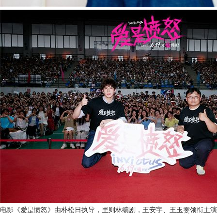
电影《爱是愤怒》由朴松日执导，里则林编剧，王安宇、王玉雯领衔主演