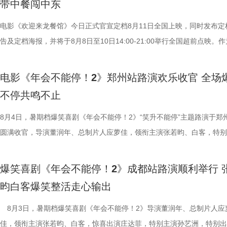
带中餐闯中东
撼美味，大片质感拉满”。参演演
片一大出圈名场面，首映礼、路演
主创现场上手挑战，将片中巧思满
人被迫卷入动荡之中，在生存与抉
的王立轩直言“电影里演的都是我的
少网友称“看完电影后脑子里全是阳
cos狄少、阿萨现身活动，邀请主
生、赛夫（奥马尔·谢里夫 饰）在
电影《欢迎来龙餐馆》今日正式官宣
“好好吃饭在战乱中是奢侈，在中国
除嗨舞彩蛋之外，影片凭借高
也围绕影片展开了真诚分享。 
人物之间的情感呈现给观众。“菜备
告及定档海报，并将于8月8日至10日
影片更深刻的现实意义。 8文牧野 沈腾
达，收获大量口碑好评，不少观众评
影我们做了六年，花大力气打造原
的温馨画面，展现龙餐馆人与人之
争美食大片，影片讲述的是中国厨
牧野 沈腾 蒋奇明 李治廷.jpg
从头笑到尾狠狠解压”“带着爸妈一
现一个探案故事，让它适合全年龄
馆》由文牧野执导，宁浩监制，文
当地结识餐馆经理马俊生（蒋奇明
电影《年会不能停！2》郑州站路演欢乐收官 全场
为“近年少见的高质量之作”。不少
内笑声此起彼伏，无数观众在故事
秘了“机关长安城”的设计理念：“
蒋奇明、奥马尔·谢里夫主演，李治
发，他们也被迫卷入其中，不得不
不停共鸣不止
难与守护的深层含义，将其塑造成承
对职场百态的犀利描摹，荒诞戏谑
把大唐与机关结构相融合，城市里
映。 匠心烹制银幕美食奇观 
馆从生意渐入正轨到突遭战争打断
8月4日，暑期档爆笑喜剧《年会不能停！2》“笑升不能停”主题路演于郑
停留于反战表层，而是深入呈现普
压感直抵心底。影片正在热映，和
靠机关运行的，希望让大家觉得
此次发布的美食特辑以徐福、
间形成鲜明反差。定档海报中，徐
圆满收官，导演董润年、总制片人应萝佳，领衔主演张若昀、白客，特别
“好好吃饭”的朴素信念传递人文关
瘾的解压狂欢！ 专家座谈会顺
出演雷淞然、张呈也在现场畅聊从
话和观众们隔空打招呼开头，迅速
佳肴满桌，与身后未散的硝烟痕迹
田雨，友情出演欧阳奋强亮相现场，与现场观众面对面畅聊互动，现场氛
度的表演；蒋奇明则展现其优秀的
昨日（8 月 7 日），电影《
言：“我们从舞台走到大银幕后面，
腾、锅气升腾，各式中式菜肴在翻
酷、美食的烟火气与热闹的氛围一
情洋溢。影片讲述了“缺心眼”刘奔与“没脾气”马杰包子铺“癫疯”相遇、喜提
引发观众对爱与和平的持续共鸣。 9文
开，影片导演董润年、总制片人应
会更贴近一些，都比较内敛；张呈
员逐一亮相，金牌主厨徐福掌勺稳
“硬菜”充满期待。《欢迎来龙餐馆》
爆笑喜剧《年会不能停！2》成都站路演顺利举行 
限流体验卡”，由此开启掀桌狂欢、打脸逆袭的全新脑洞故事，由董润年
迎来龙餐馆》由坏猴子（上海）文
创新叙事、现实表达与市场传播等议
读二人角色内核：“阿萨代表纯真，
勺、切墩，学习的过程轻松又充满
重要场景将上下延展，为观众独家
昀白客爆笑整活走心输出
导，应萝佳担任总制片人，张若昀、白客、高叶领衔主演，大鹏、庄达菲
司、中国电影产业集团股份有限公
式，导演董润年表示，创作中借用
总制片人曹紫建分享了创作团
忙，与徐福的初次碰面便“独自扛下
的战争场面与美食烹制的烟火细节
出演，孙艺洲特别主演，田雨、王耀庆特别出演，李乃文、李晨、欧阳奋
8月3日，暑期档爆笑喜剧《年会不能停！2》导演董润年、总制片人应
（上海）影业有限公司、北京元气
拆解送礼、站队等各类潜规则，以
动画百花齐放，让观众看到更多元的
付，但在相处中逐渐形成默契，马俊
浩监制，文牧野、郎群力、钟伟编
情出演，童漠男、酷酷的滕、闫佩伦主演，钟汉良特邀出演。影片猫眼电
佳，领衔主演张若昀、白客，惊喜出演庄达菲，特别主演孙艺洲，特别出
公司、东阳浦天影视文化有限公司
的现实困境。总制片人应萝佳补充，
打”导演的趣事，笑称导演“想要的
够磨合成功。而徐福与龙餐馆里其
夫主演，李治廷特别出演，谢里夫·