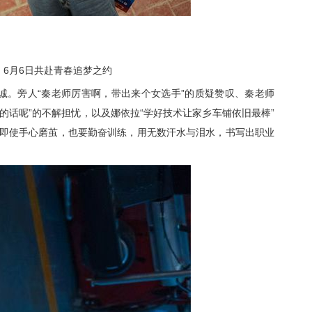
，
6
月
6
日共赴青春追梦之约
诚。旁人
“秦老师厉害啊，带出来个女选手”的质疑赞叹、秦老师
的话呢”的不解担忧，以及娜依拉“学好技术让家乡车铺依旧最棒”
即使
手心磨茧
，也要勤奋训练，
用无数汗水与
泪水
，书写
出职业