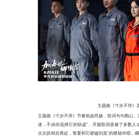
主题曲
《寸步不停》
主题曲《寸步不停》
节奏热血昂扬，
歌词句句戳心、
迷，不由你选择它的轨迹”，开篇歌词道破了多数人
次次跌倒后再起，誓要和它硬磕到底”的硬核吟唱，