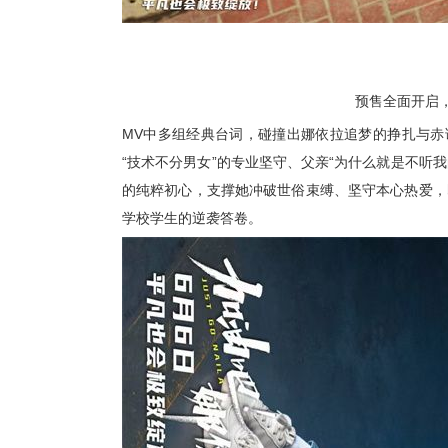
预售全面开启
MV
中
多组经典台词
，
碰撞出
娜依拉
追梦的挣扎与赤
“技术不分男女”的专业坚守、
父亲
“为什么就是不听我
的纯粹初心，
支撑
她冲破世俗束缚、坚守本心热爱
，
学校学生
的逆袭答卷。