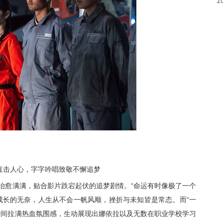
1
直击人心
，
字字吟唱致敬不懈追梦
治愈满满，贴合影片跌宕起伏的追梦剧情。
“命运有时像极了一个
成长的无奈，人生从不会一帆风顺，挫折与未知皆是常态。而“一
瞬间拉满热血氛围感，生动展现出娜依拉以及无数
在职业学校学习