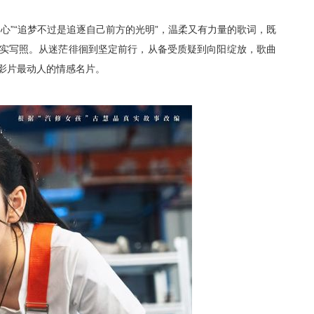
心”“追梦不过是追逐自己前方的光明”，温柔又有力量的歌词，既
实写照。
从迷茫徘徊到坚定前行，从备受质疑到向阳绽放，歌
曲
影片最动人的情感名片。