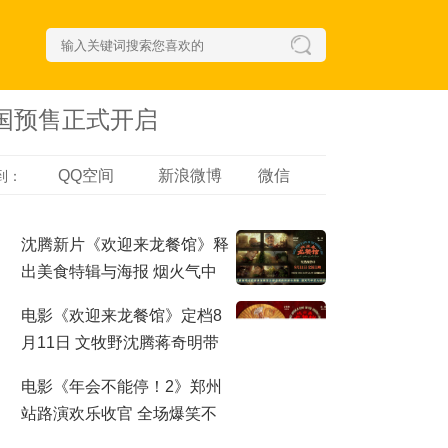
国预售正式开启
QQ空间
新浪微博
微信
到：
沈腾新片《欢迎来龙餐馆》释
出美食特辑与海报 烟火气中
见人情温暖
电影《欢迎来龙餐馆》定档8
月11日 文牧野沈腾蒋奇明带
中餐闯中东
电影《年会不能停！2》郑州
站路演欢乐收官 全场爆笑不
停共鸣不止