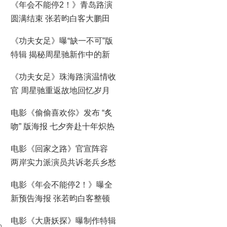
《年会不能停2！》青岛路演
圆满结束 张若昀白客大鹏田
雨笑梗包袱接连不断
《功夫女足》曝“缺一不可”版
特辑 揭秘周星驰新作中的新
人力量
《功夫女足》珠海路演温情收
官 周星驰重返故地回忆岁月
情怀
电影《偷偷喜欢你》发布 “炙
吻” 版海报 七夕奔赴十年炽热
暗恋之约
电影《回家之路》官宣阵容
两岸实力派演员共诉老兵乡愁
电影《年会不能停2！》曝全
新预告海报 张若昀白客整顿
职场爆笑逆袭
电影《大唐妖探》曝制作特辑