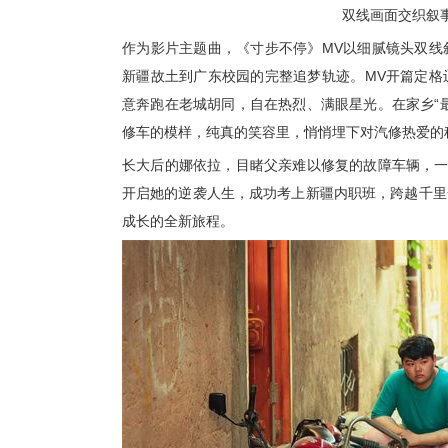
双线画面交织叙
作为影片主题曲，《寸步不停》
MV
以细腻镜头双线
新疆故土到
广东
校园的完整追梦轨迹。
MV
开篇定格
意奔跑在老城胡同，自在热烈、满眼星光。在家乡“
修车的模样，纯真的笑容里，悄悄埋下
对
汽修
热爱
的
长大后的娜依拉，目睹父亲难以修复的故障车辆，
开启她的逆袭人生
，
成功考上新疆内职班，跨越千里
成长的全新旅程。