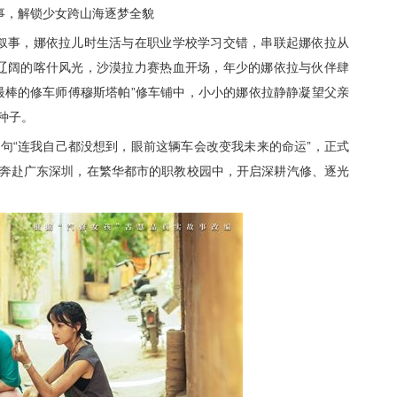
事
，
解锁少女跨山海逐梦全貌
叙事，
娜依拉儿时生活与在职业学校学习交错，
串联起娜依拉从
辽阔的喀什风光，沙漠拉力赛热血开场，年少的娜依拉与伙伴肆
最棒的修车师傅穆斯塔帕”修车铺中，小小的娜依拉静静凝望父亲
种子。
一句
“连我自己都没想到，眼前这辆车会改变我未来的命运”，正式
奔赴广东深圳，在繁华都市的职教校园中，开启深耕汽修、逐光