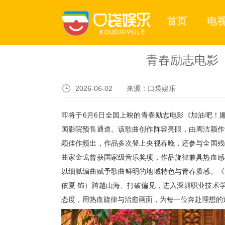
首页
电
青春励志电影
2026-06-02 来源：口袋娱乐
即将于
6
月
6
日全国上映的
青春励志电影《加油吧！
国影院预售通道。
该
歌曲
创作阵容亮眼，
由周洁颖作
颖佳作频出，作品多次登上央视春晚，还
参与全国残
曲家金戈曾获国家级音乐奖项，作品旋律兼具热血感
以细腻
编曲
赋予
歌曲鲜明的地域特色与青春质感
。
《
依夏
饰）
跨越山海、
打破
偏见
，进入深圳职业技术
态度，用热血旋律与治愈画面，为每一位奔赴理想的