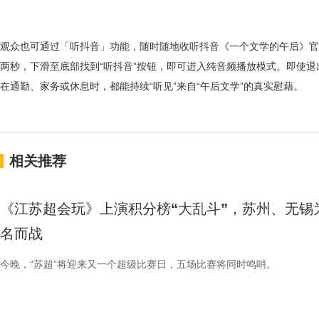
观众也可通过「听抖音」功能，随时随地收听抖音《一个文学的午后》官
两秒，下滑至底部找到
“
听抖音
”
按钮，即可进入纯音频播放模式。即使退
在通勤、家务或休息时，都能持续
“
听见
”
来自
“
午后文学
”
的真实慰
藉。
相关推荐
《江苏超会玩》上演积分榜“大乱斗”，苏州、无锡
名而战
今晚，“苏超”将迎来又一个超级比赛日，五场比赛将同时鸣哨。