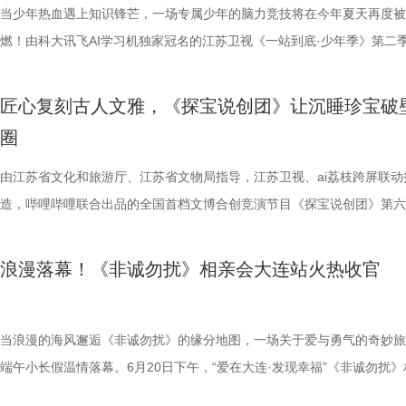
少年团展开睡眠知识问答，从几点睡最合适、睡多久更健康，到半夜醒来
州队主场不容有失，“冠军泰”盼逆风起势 对泰州队来说，这是一场不容
当少年热血遇上知识锋芒，一场专属少年的脑力竞技将在今年夏天再度被
办，美食奖励不断加码。面对这些困扰打工人的睡眠问题，师父又会带来
比赛！ 此前四场比赛，泰州队接连负于徐州队、无锡队、苏州队等传统
燃！由科大讯飞AI学习机独家冠名的江苏卫视《一站到底·少年季》第二
助眠小妙招？ 2、痛经不要硬扛！国医少年团解锁女性经期健康课 走进“
仅在扬州身上全取三分，表现可以用差强人意来形容。究其原因，在于泰
式启动选手招募。作为全国青少年益智科普答题节目标杆，新一季节目在
走廊”，“钝刀割肉”“疼到眼前一黑”等真实描述，让夏之光、高卿尘震惊不
核心阵容的流失。新赛季，泰州队阵中缺少了巴特、樊超等诸多核心球员
打磨、题目梯度、内容设计上也将迎来全面的重磅升级。 与此同时，备
匠心复刻古人文雅，《探宝说创团》让沉睡珍宝破
李雅娟分享自己的痛经经历，陈妍希也提醒大家多理解女性经期状态。痛
心轮换出现断层。如此一来，球队战斗力明显下滑，曾经固若金汤的防守
的线下城市赛也同步火热开启，首场线下城市赛定于7月4日在山东济南
圈
的“忍忍就好”吗？ 杭州市中医院中医妇科主任医师马景师父通过黑巧克
频出现漏洞。目前，泰州队失球数达9个，仅略少于镇江队的13个，后场
宇城隆重举办。新一季的智慧风暴将从泉城出发，再次席卷全国，寻找最
红汤、暖宝宝等日常话题，带领国医少年团破解痛经护理误区。高卿尘凭
的压力可想而知。 不过，好消息是，在上一场与南通队的比赛中，泰州
力与临场风采的“小小站神”！ 首季斩获全网热搜520+ “脑综天花板”回归
由江苏省文化和旅游厅、江苏省文物局指导，江苏卫视、ai荔枝跨屏联动
活经验答对师父问题，被夸“适合学妇科”，意外找到新赛道。除了常见的
明显回升，以1:0赢下了这场“宿命对决”，继上届决赛后再度战胜对手。
接暑期档 回顾上一季，《一站到底·少年季》自开播以来便持续领跑同档
造，哔哩哔哩联合出品的全国首档文博合创竞演节目《探宝说创团》第六
误区，师父还会现场教学哪些缓解痛经的按揉方法？ 3、从“盐”值刺客到升
南通队上下兴奋异常。打进制胜一球的吴硕涛表示：“我们前几场的战绩
艺赛道，交出了一份惊艳的行业成绩单。节目CSM35城与71城平均收视
燃播出。五组文物代言人重磅集结，带着赤诚的热爱与独特的创意依次登
公堂，三高风险藏不住了 三高离年轻人很远吗？本期节目中，国医少年
好，急需要一场翻身仗，大家都咬着牙、拼着一股劲，就是一定要拿下这
突破1%，稳居同时段收视TOP2，展现出强大的观众黏性。 网络热度同
将中华文明的深厚底蕴与现代舞台的年轻化视听语言融合，真正让沉睡千
浪漫落幕！《非诚勿扰》相亲会大连站火热收官
了一堂“三高健康课”。预防高血压环节，李峰师父通过“身体信号盲盒”带
球！” “泰州发布”则用“一场久违的胜利”来形容这场关键战，并点赞道：“
面引爆。整季节目全网曝光量超16亿，相关短视频播放量累计达5亿，强
江苏馆藏珍宝“破壁出圈”，完成了一场极其惊艳的古今跨时空复盘与对话
认识高血压风险，陈妍希“屡屡中招”，高卿尘感叹“姐姐，这节目来的真值
分拼出了血性，拼出了骄傲，更拼出了球迷心中的希望。”那么，面对联
获全网热搜热榜529个；在猫眼腾讯视频电视综艺热度榜13次登顶TOP1
目播出后，#六千年前马就在给人类打工了#、#史上最美凤冠竟是复原件#
笑点拉满。含盐量竞猜中，面包、话梅、泡面等常见食物轮番登场，谁才
名垫底的镇江队，泰州队能否继续上演“冠军泰”归来的好戏？ “穷”则思变
频号整季直播观看人数突破300万。从情怀满满的#一站到底回归#，到引
朱元璋严选国宝长啥样#、#这只蟾蜍比锦鲤还灵#等话题在网络热议不断
当浪漫的海风邂逅《非诚勿扰》的缘分地图，一场关于爱与勇气的奇妙旅
藏最深的“盐”值刺客？随后，高卿尘迎来“摸脉初体验”，认真学习“寸关尺
江队官宣调整教练团队 镇江队什么时候能收获第一场胜利，已然成为新
民惊叹的#被10后小学生的格局震惊#，节目实现了从垂直知识圈层向大
观众感叹，节目不仅完美复盘了器物背后的历史典故，更让中华文脉在创
端午小长假温情落幕。6月20日下午，“爱在大连·发现幸福”《非诚勿扰》
次上手诊脉，现场又紧张又好笑。 高血糖环节则化身趣味公堂，大米粥
“苏超”最大的悬念！ 目前，常规赛已经过半，镇江队却只收获了0胜6负
领域的成功穿透，铸就了其“脑综天花板”的行业地位。 带着上一季的满
火花中激荡出全新的时代回响。 巧夺天工复原大唐风仪 深情解构萧皇后
会大连站在海昌发现王国主题公园水上舞台圆满落幕。本次活动由江苏卫