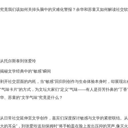
究竟我们该如何关掉头脑中的灾难化警报？余华和苏童又如何解读社交软
从托尔斯泰到张爱玲
揭秘文学经典中的
“
敏感
”
瞬间
剥开社交层面的内耗，当
“
敏感
”
回归到创作与生命体验本身时，却展现出
“
气味卡片
”
的方式，为文坛大家们
“
定义
”
气味
——
有人是芬芳扑鼻的
“
丁香
华、苏童的
“
文学气味
”
究竟是什么？
从日常社交延伸至文学创作，嘉宾们深度探讨敏感与文学的紧密联结。从
大的耳朵
”
，到张爱玲送别保姆时
“
将手帕盖在脸上发出压抑的哭声
,
像灭火