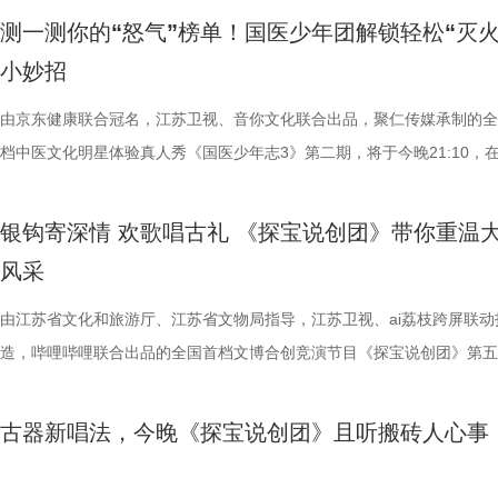
瓜、小夜灯接连登场“喊冤”，国医少年团边断案边解锁控糖知识。随后的
绩，排名积分榜倒数第一的同时，还创造了跨赛季十七连败的尴尬纪录。
誉，《一站到底·少年季》第二季在赛制内容与教育立意上迎来了全方位
一生 首位登场的“珠宝匠人”谢鹤鸣，将目光聚焦于扬州中国大运河博物
合半岛晨报共同主办，大连市金普新区民政局、金普新区文化和旅游局提
测一测你的“怒气”榜单！国医少年团解锁轻松“灭火
脂环节，李雅娟自述是高血脂患者，国医少年团开启现场问诊。夏之光一
谓“穷则思变，变则思通”，7月1日，镇江队宣布调整教练团队，由副领队
考与升级。 第二季节目紧密结合当下校内教育的最新要求与育人导向，
唐·钿钗礼冠。这件作为目前考古发现中年代最早、等级最高、结构最完
方支持。活动还同步在《非诚勿扰》官方微博、抖音、视频号及ai荔枝多
小妙招
入“问诊”状态，从饮食到作息层层追问，被夸“好专业”。师父现场解锁“三
兼任教练员，统筹球队训练、管理工作；特聘德拉甘・斯坦季奇为技术总
和题库聚焦于少年的“自主学习能力”与“动手操作能力”。在节目形式上，
隋唐凤冠，不仅彰显了古代的顶级冠服礼制与精湛工艺，更无声地诉说着
同步直播，节目官方抖音直播间最高在线人数近万人，全网直播观看量超1
护法”，哪种抗阻运动有助于预防高血压？日常护糖又有哪些小妙招？ 从
韩崑（kun）担任守门员教练；戴杨负责技术分析。德拉甘·斯坦季奇精
通过引入更严苛的题目梯度、更多元的知识触角，将学科素养、科学探究
萧皇后传奇而跌宕的一生。 舞台上，谢鹤鸣通过一件极具观赏性的科学
万，直播间里网友们纷纷留言想报名参加活动，而活动现场也是人头攒动
由京东健康联合冠名，江苏卫视、音你文化联合出品，聚仁传媒承制的全
人的深夜困扰，到女性经期健康课，再到“三高刺客”的层层现身，国医少
文、英语、塞尔维亚语，持欧足联A级教练证书。他与镇江渊源颇深，早
活实践深度融合，考验少年们在真实情境中解决实际问题的综合能力。 
件，细致拆解了其通体铜鎏金、由13个花束组成的精妙结构，并阐述了
热闹，活动在一片欢声笑语中圆满收官。 本次活动由《非诚勿扰》大连
档中医文化明星体验真人秀《国医少年志3》第二期，将于今晚21:10，
将会收获哪些生活里的健康智慧？锁定本期节目，今晚21:10江苏卫视、a
2017年就担任镇江华萨文旅足球俱乐部（中乙）职业队第一助理教练，
节目的核心筹备工作正在如火如荼地进行中，正式录制也蓄势待发，将为
人运动而产生微小颤动的“一步一摇”古法绝技。更动人的是，他结合史料
嘉宾官晶晶、朱峰与发现王国导游带来的游园直播正式开启。他们一起打
卫视、ai荔枝播出。生气会伤身，久坐也可能“惹大事”？本期，国医少年
枝播出。更多身体发出的“小信号”，等你一起揭晓！
执行主教；2018年，出任镇江华萨文旅足球俱乐部（中乙）职业队第一
观众带来一场更有教育共鸣、更具时代启发性的知识盛宴。 城市赛济南
皇后“珠簾玉箔之奇，金屋瑶台之美，虽时俗之崇丽，盖吾人之所鄙”的开
区的浪漫地标，带领线上观众沉浸式体验发现王国中的各类趣味项目。直
在怒气测试、病发现场探案与护脑挑战中，解锁一连串意想不到的养生答
银钩寄深情 欢歌唱古礼 《探宝说创团》带你重温
练。 展望后续的比赛，刘丹表示，整个队伍都在一个求新求变的状态，
见证首个“小小站神”诞生 作为本季节目的序曲，《一站到底·少年季》第
境与崇尚节俭的美德，全景再现了萧皇后在乱世之中运筹帷幄的政治阅历
中，官晶晶、朱峰夫妇更是走进发现王国的婚礼殿堂，这里也是他们婚纱
“怒气”测试代入感太强 国医少年团揭秘“不生气锦囊” “为了小事发脾气，
风采
练组也会给队员带来一些新鲜感，让一切向好的方向发展。“作为教练组
城市赛首站定于7月4日在山东济南华山环宇城举办。今年济南站延续并
底打破了野史偏见，还原了一个真实、立体且令人敬佩的萧皇后形象。 
拍摄地，两人重温了当年在此拍摄童话婚礼的点点滴滴。官晶晶回忆道：
想想又何必。”一首《莫生气》，拉开了本期情绪健康课的序幕。 国医少
们会努力提供一切可能的帮助，去制定一个比较详细的目标和规划，从进
“分组对抗+擂台攻防”的经典赛制。少年选手将分为多组，面对涵盖百科
普： 如今馆藏于扬州中国大运河博物馆的隋唐·钿钗礼冠，是根据2013
次回到这个地方，感觉很有氛围感，太适合结婚了！”游园途中，他们体
走进“怒气”测试现场，面对工作、爱情、亲情、友情四大场景里的生气榜
由江苏省文化和旅游厅、江苏省文物局指导，江苏卫视、ai荔枝跨屏联动
球、得一分、赢一场去逐步完成。”刘丹说道。 虽然成绩不理想，镇江球
逻辑思维、时事热点等多元领域的题库，难度层层递进。 在“分组对抗赛
省扬州市曹庄隋炀帝陵萧后墓出土的钿钗礼冠而制作的复原件，该冠出土
非遗糖画、许愿牌，为这场寻爱之旅留下了甜蜜的印记。 游园直播结束
大家纷纷被戳中情绪开关。工作榜单让四人“集体破防”，陈妍希直呼只能
造，哔哩哔哩联合出品的全国首档文博合创竞演节目《探宝说创团》第五
是对主队给予了最大的支持。“现在已经没有任何压力了，我们比任何球
小组依次登场进行限时答题，综合准确率与用时，每组仅限1人突围；晋
严重糟朽。礼冠整体由呈十字形交叉的两道梁和与其相连的三道箍，以及
亲大会在水上舞台正式拉开帷幕。江苏卫视主持人王珏登台，热情洋溢欢
个太少，夏之光被友情榜单戳中伤心处。 生气时身体会经历怎样的变化
彩落幕。本期四组文物代言人依次登台，分别演绎南京博物院西汉·“长毋
敢拼！”“我们只需要轻装上阵，胜利一定会水到渠成的！”球迷们纷纷在
10强选手则直接进入第二轮“擂台攻防赛”，通过轮流攻守、率先积满5分
分布在框架构建上的十三颗花树构成，制作材料包括金、铜、铁、玻璃、
场及直播间的观众们。随后，大连市金普新区民政局局长徐洋、大连市金
我们常挂在嘴边的“气得吃不下饭”“气到心口疼”，背后又藏着哪些健康信
铭合符银带钩、常熟博物馆清光绪官窑瓷礼器、南京城墙博物馆明·“隋赟
古器新唱法，今晚《探宝说创团》且听搬砖人心事
台留言道。 那么，究竟是泰州队如愿赢下这关键三分，还是镇江队“爆冷
的快节奏车轮战一决高下，最终留在擂台上的唯一胜者将加冕为济南站的
玉、珍珠、木、漆、棉、丝等十种，加工工艺包括铸造、锤、珠化、鎏金
区文化和旅游局局长李想与《非诚勿扰》主持人孟非共同登台。孟非上台
面对师父抛出的“不生气锦囊”，国医少年团又将解锁哪些轻松“灭火”的小
城砖、南京博物院南朝·竹林七贤与荣启期砖画四件江苏馆藏瑰宝。众人
分？今晚19:30，锁定江苏卫视、ai荔枝《江苏超会玩》，悬念即将揭晓
市优胜者”。谁能在紧张交锋中稳住心态？谁又能在一轮轮攻防战中拿下20
金、焊接、掐丝、镶嵌、錾刻、抛光、剪裁、髹漆等十二类，其部件配置
慨：“大连是一座特别浪漫、特别有烟火气的城市，山海辽阔，人也真诚
呢？ 探案时刻开启 “血栓谜案”将如何被破解？ 想当舞蹈主播？先来一段
元形式，从多个维度解读文物内涵，让沉睡千年的馆藏珍宝在舞台上鲜活