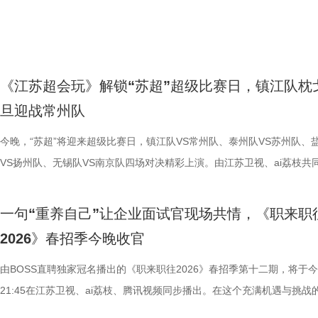
年首个“小小站神”荣誉？答案现场揭晓。 嘉宾大咖助力少年成长 沉浸式A
《隋书》所载的皇后礼冠制度吻合，是目前考古发现中等级最高、保存最
爽。”谈及《非诚勿扰》被誉为“最强售后恋综”，孟非分享了节目多年来
展示！节目中，国医少年团化身面试者走进直播间，音乐一起，夏之光直
来，完成一场跨越时空的古今对话。 节目播出后，#两千年前的情书长啥
区再升级 《一站到底·少年季》第二季城市赛不仅是少年们智力交锋的舞
的古代礼冠实物。 津门快板趣说镇馆之宝 “相声”演绎罕见青花孤品 来自
无数美好姻缘，并表示大连对《非诚勿扰》来说是最特别的城市，期待更
帧起手，和高卿尘大秀舞艺，帅气跳起“爱情鸟”，现场秒变舞台。 热闹
#18岁大学生把古董唱活过来了# #600年前搬砖人把砖搬成了世界第一# 
更是连接破圈话题与社会探讨的桥梁。在去年的城市突围赛中，多位明星
人民艺术剧院的话剧演员刘纪铭与万毅夫，为南京市博物馆的镇馆之宝—
连单身男女参加节目获得良缘。 随后，20位优质单身男女嘉宾登台亮相
没持续多久，隔壁主播突然“受伤”倒地，国医少年团随即进入“探案模式”
火了1600年的超级男团# 等话题陆续出圈，众多观众留言表示在趣味演
以“突围助力官”与“突围见证者”的身份空降现场，为节目带来了实打实的
·青花萧何月下追韩信图梅瓶，带来了一场形式新颖、活泼欢快的创新演
们通过三轮速配游戏互动增进彼此了解，现场掌声与笑声此起彼伏。大连
房间里的饮料、健身器械，到身体异常、体检报告，每一处细节都可能藏
懂了文物故事、收获了历史知识。 带钩藏千年浪漫 动情解读汉代信物 银
《江苏超会玩》解锁“苏超”超级比赛日，镇江队枕
热度。 北京赛区，从《最强大脑》节目中脱颖而出的“水哥”王昱珩与朱
二人将扎实的话剧与曲艺功底融入舞台，手持快板、自报家门，用一曲节
宾官晶晶、朱峰夫妇也登台返场，孟非看到两人带着两个儿子笑着表示，
键线索。夏之光凭九宫格线索成功解锁手机，高卿尘暴力拆箱贡献“魔丸”
休人员、博物馆志愿者孙军带来温情讲解，聚焦南京博物院的西汉·“长毋
旦迎战常州队
身现场，与少年选手亲密互动，大方分享学习与成长心得，活动期间相关
快、韵味十足的天津快板，生动讲述了这件“国宝级”瓷器的前世今生。他
看到节目的嘉宾们幸福归来都格外开心。节目现场，人气男嘉宾孙永挺、
面。看似普通的生活习惯，究竟如何一步步引发危机？国医少年团能否锁
铭合符银带钩。她结合文物形制与历史背景，用沉浸式情景演绎。即便史
#小孩哥这可是水哥啊#登上微博热搜榜TOP23及微博文娱榜TOP21，#
仅将文物的特殊铁锈斑特征、烧制工艺的极致难度，用接地气的语言趣味
妮也登台与孟非互动，他们坦言曾被朱峰的直球追爱故事深深打动。当天
正“病因”？ 从“防栓小课堂”到“护脑问答” 解锁实用养生法 破解“谜案”后
有详细记载江都王刘非与宠妃淳于婴儿的过往，孙军依旧凭借细腻表达，
今晚，“苏超”将迎来超级比赛日，镇江队VS常州队、泰州队VS苏州队、
学就困不是我的问题#同样跻身微博文娱榜TOP47；在合肥赛区，著名辩
解，更将“韩信跑、萧何找”的楚汉风云在欢声笑语中徐徐铺展，这种极具
“苏超”与“东北超”的比赛日，嘉宾们与“苏超”南京会场进行了连线互动，
现场开启防栓小课堂。久坐人群该如何在日常中动起来？简单的“踝泵运动
这件定情信物背后的缱绻心意，生动诠释这枚信物承载的真挚情感，将文
VS扬州队、无锡队VS南京队四场对决精彩上演。由江苏卫视、ai荔枝共
主持人陈铭倾情分享AI工具对青少年教育的影响；上海赛区，脱口秀演员
基础的传统曲艺形式，无疑拉近了国宝与普通大众的距离，获得了不少观
文化和旅游局局长单美娜更是送上了联动祝福，体育的激情与爱情的浪漫
蹬自行车”究竟暗藏怎样的养生门道？国医少年团跟着师父边学边练，夏
后的情感价值深度挖掘。 真挚的讲述不仅让孙军自己热泪盈眶，也打动
造的《江苏超会玩》将大屏直播镇江队与常州队的比赛，并同步小屏直播
以自身转型经历鼓舞现场选手，相关话题#庞博建议不要给高考生建议#
青睐。 文物科普： 元·青花萧何月下追韩信图梅瓶融合了中西文化的背
一刻交汇。最后，全场嘉宾与观众一齐为“苏超”、“东北超”加油助力，将
练到忍不住调侃“血栓没解决，腹肌练成了”，养生动作秒变“练腹现场”。 
观众。宝藏焕新官河森堡感慨道：“刚刚你讲得那么动情，也确实让我感
三场比赛。主持人王晓亚将继续搭档解说员夏宇翔，为观众带来赛场内外
一句“重养自己”让企业面试官现场共情，《职来职
博文娱榜TOP11，#庞博说入行初期脱口秀群不超过100人#等内容也同
涵，青花瓷的主体蓝白相间，是波斯地区的喜爱之色，而白色又为当时国
气氛推向最高潮。 从2014年孟非奔赴大连掀起全城热恋，到2026年端
来的健康求真环节，国医少年团围绕阿尔茨海默症展开趣味问答，破解生
了这件文物非常难得。”宝藏焕新官任万平也大加赞赏：“您的讲述真的征
手动态。目前，在积分榜上，镇江队与常州队的形势都不容乐观，前者三
2026》春招季今晚收官
网友热议。 延续这一火爆的“热搜体质”，《一站到底·少年季》第二季在
崇尚的吉祥之色，元文献中就有“国俗尚白，以白为吉”的记载。再看梅瓶
再度回归，《非诚勿扰》与大连这座浪漫之城的缘分始终绵延不断。正如
真假难辨的“护脑传言”。诸多看似“送分”的题目却频频反转，让国医少年
我们，你把它蕴含的情感价值深深地挖掘到了。” 文物科普： 带钩的出
墨，跨赛季14连败；后者接连负于南京队、淮安队，遭遇两连败。此番
互动形式上进行了全方位升级。本季城市赛除了激烈的前线答题外，还将
所绘梅花、竹子、松树是我国古代瓷器的传统装饰，即所谓的“岁寒三友”
所言，大连是一座特别浪漫、特别有烟火气的城市，愿每一位勇敢追爱的
呼意外。因判断失误，大家受到“苦味养生茶惩罚”，一秒变身“人间小苦瓜
是用于束带，虽然战国至秦汉的带钩出土的数量巨大，彼时“满堂之坐，
两支球队都希望能够止住颓势，谁能逆势取胜？ 镇江14连败泪洒赛场，
由BOSS直聘独家冠名播出的《职来职往2026》春招季第十二期，将于
更广阔的观众与粉丝互动区域。届时，由科大讯飞AI学习机精心打造的互
常隐喻文人士大夫超逸的情感和清高的节气。 二十年讲解底蕴解密两汉
都能在这里发现幸福、遇见对的人。Image title
何裕民教授还现场传授“24点”运算、手指操等护脑方法，在动脑与动手的
各异”（《淮南子·说林训》）这样盛景早已不见于当今，但其佩用方式还
练：“下一场必拿下” 上一场比赛，镇江队0:1不敌扬州队，创造了长达37
21:45在江苏卫视、ai荔枝、腾讯视频同步播出。在这个充满机遇与挑战
验区将同步开放。在这里，灵敏度测试游戏、平稳性挑战装置、AI答题体
文物代言人细说土山汉墓文房奢品 文物代言人巫鹏飞以其娓娓道来的专
挑战中，带领国医少年团解锁更多实用护脑知识。 6月19起每周五21:10
现在留存至今的诸多雕塑艺术品当中。汉代是带钩使用的鼎盛时期，它不
跨赛季14连败的尴尬纪录。赛后，球员们泪洒赛场，失落和不甘写在每
台上，无数求职者已经开启了人生的全新征程。本期节目作为春招季的收