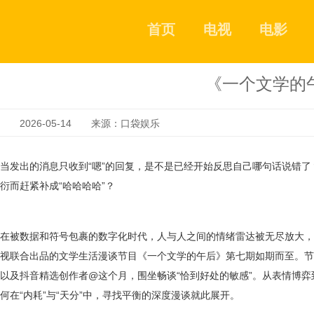
首页
电视
电影
《一个文学的
2026-05-14 来源：口袋娱乐
当发出的消息只收到
“
嗯
”
的回复，是不是已经开始反思自己哪句话说错了
衍而赶紧补成
“
哈哈哈哈
”
？
在被数据和符号包裹的数字化时代，人与人之间的情绪雷达被无尽放大，
视联合出品的文学生活漫谈节目《一个文学的午后》第七期如期而至。节
以及抖音精选创作者
@
这个月，围坐畅谈
“
恰到好处的敏感”。
从表情博弈
何在
“
内耗
”
与
“
天分
”
中，寻找平衡的深度漫谈就此展开。