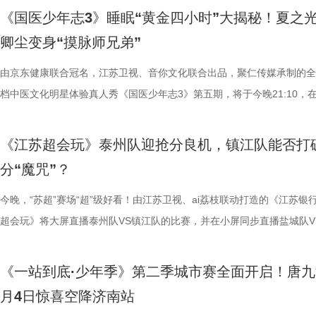
《国医少年志3》睡眠“黄金四小时”大揭秘！夏之
卿尘变身“摸脉师兄弟”
由京东健康联合冠名，江苏卫视、音你文化联合出品，聚仁传媒承制的全
档中医文化明星体验真人秀《国医少年志3》第五期，将于今晚21:10，
卫视、ai荔枝播出。本期，国医少年团将从睡眠难题、痛经科普到三高调
解锁一堂贴近打工人、女性群体和年轻人日常生活的健康课。睡不着、痛
《江苏超会玩》泰州队迎抢分良机，镇江队能否打
忍、吃得咸、糖分高，这些看似普通的小问题，背后究竟藏着哪些身体信
分“魔咒”？
1、睡眠难题引共鸣，夏之光摸脉“开挂” “好烦又睁眼到夜半”，节目一开
宇宙用一首改编曲《若是睡眠还没来》唱出失眠人的真实心声。陈妍希、
今晚，“苏超”赛场“超”级好看！由江苏卫视、ai荔枝联动打造的《江苏银
尘纷纷认领睡眠困扰，李雅娟一句“我睡眠超过八小时才能睡够”，更让全
超会玩》将大屏直播泰州队VS镇江队的比赛，并在小屏同步直播盐城队V
慕不已。睡不着、睡不醒、半夜醒来难再入睡，原来不少人都有自己的睡
州队、无锡队VS宿迁队、徐州队VS南京队的三场焦点对决。主持人李响
题。 本期节目，北京中医药大学中医学院党委书记，曾任北京中医药大
老搭档夏宇翔一起，为大家带来本轮赛事的精彩解读。目前，在积分榜上
《一站到底·少年季》第二季城市赛全面开启！唐九
学院院长的李峰师父从摸脉切入，开启一堂轻松又实用的睡眠课堂。夏之
州队2胜3负位列第十，镇江队则六战皆墨排名倒数第一。对两支球队而
月4日惊喜空降济南站
场给成员们摸脉判断状态，不仅说得头头是道，还获得师父肯定。随后，
场比赛既是荣誉之战，更事关常规赛后半段的走势，双方势必将拼尽全力