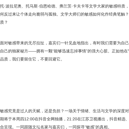
托
·
波拉尼奥、托马斯
·
伯恩哈德、弗兰茨
·
卡夫卡等文学大家的敏感特质
何反过来让个体走向脆弱与孤独。文学大师们的敏感如何化作经典笔触？
质？
面对敏感带来的无尽拉扯，嘉宾们一针见血地指出，有时我们需要为自己
自己的独家秘方
——
拥有一颗
“
能够迅速忘掉事情
”
的强大心脏。正如他在
品质，我们要留住它，不要回避它。
敏感究竟是过人的天赋，还是
负担
？一场关于情绪、生活与文学的深度对
期将于本周四
12:00
在抖音全网独播，
21:20
在江苏卫视播出，抖音精选
合呈现。一同跟随文坛名家与嘉宾们，一同探寻
“
敏感
”
的真相。