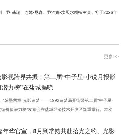
剧，乔·基瑞、连姆·尼森、乔治娜·坎贝尔领衔主演，将于
2026
年
更多>>
与影视跨界共振：第二届“中子星·小说月报影
值潜力榜”在盐城揭晓
日，“翰墨留章·光影追梦”——1992造梦局开街暨第二届“中子星·
改编价值潜力榜”发布会在盐城经济技术开发区隆重举行。本次
界电影学会、江苏省作家协会、中共盐城市委宣传部、盐城市文
局、盐城经济技术开发区指导，江苏世纪新城投资控股集团有限
光嘉年华官宣，8月到常熟共赴拾光之约、光影