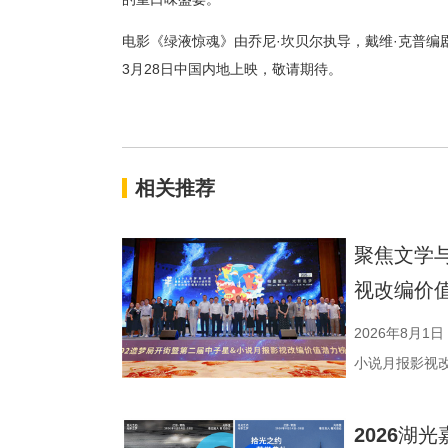
电影《绿液惊魂》由乔尼·坎贝尔执导，戴维·克普编
3
月
28
日中国内地上映，敬请期待。
相关推荐
聚焦文学
视改编价
2026年8月1
小说月报影视
活动由中国世
化广电和旅游
2026湖