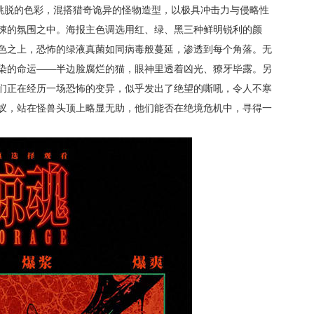
胆跳脱的色彩，混搭猎奇诡异的怪物造型，以极具冲击力与侵略性
悚的氛围之中。海报主色调选用红、绿、黑三种鲜明锐利的颜
色之上，恐怖的绿液真菌如同病毒般蔓延，渗透到每个角落。无
染的命运——半边脸腐烂的猫，眼神里透着凶光、獠牙毕露。另
们正在经历一场恐怖的变异，似乎发出了绝望的嘶吼，令人不寒
蚁，站在怪兽头顶上略显无助，他们能否在绝境危机中，寻得一