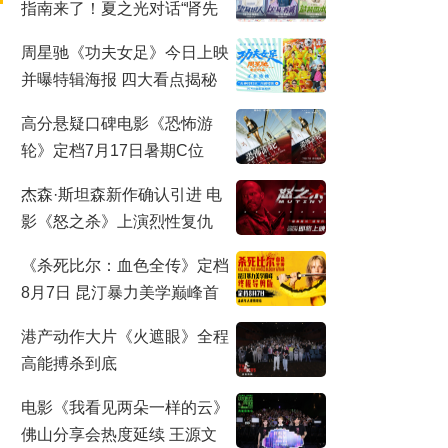
指南来了！夏之光对话“肾先
生”，哪些行为最伤肾？
周星驰《功夫女足》今日上映
并曝特辑海报 四大看点揭秘
喜剧盛宴！
高分悬疑口碑电影《恐怖游
轮》定档7月17日暑期C位
杰森·斯坦森新作确认引进 电
影《怒之杀》上演烈性复仇
《杀死比尔：血色全传》定档
8月7日 昆汀暴力美学巅峰首
登大银幕
港产动作大片《火遮眼》全程
高能搏杀到底
电影《我看见两朵一样的云》
佛山分享会热度延续 王源文