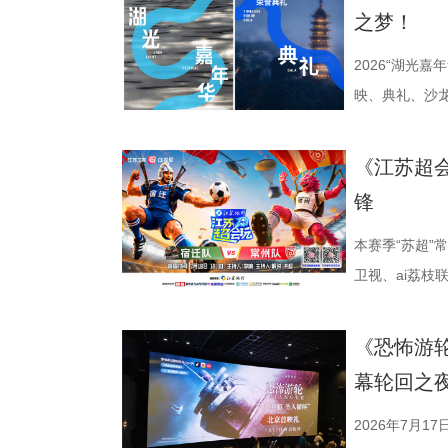
公司、中子星
之梦！
达文化传媒公
活动当天，众
2026“湖光
人齐聚一堂，
映、典礼、沙
了一场关于IP
由此开启的一场
作，点亮IP改
「观看」「典
《江苏超
视改编价值潜
爱电影、爱生
锋
《小说月报》
连接的集体体
名文学期刊20
步路线“雄鹰线
本赛季“苏超
影视改编潜力
线路相映成趣
卫视、ai荔
接的桥梁。 第
市生活相融共生
决，小屏同步
复评阶段共有
湖光嘉年华下
袂为大家带来
《恐怖游
团的深入研讨
性与商业性的
分，宿迁队凭
幕轮回之
终评的9篇作
深度融合常熟
球队的排名位次
动总策划及推
观众在不同的
日，最精彩的
2026年7月