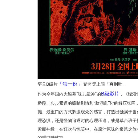
「
独一份」
罕见
B
级片
猎奇无上限「爽到吐」
B
级影片
作为今年国内大银幕“味儿最冲”的
，《绿液
桥段、步步紧逼的吸睛剧情和“脑洞乱飞”的解压氛围
癫、最重口的方式刺激观众的感官，打造出独属于当
理恐惧，还是怪物追逐时的心理压迫，或是草台班子
紧绷神经，在狂欢与惊笑中、在原汁原味的爆浆之旅
的重口味盛宴。