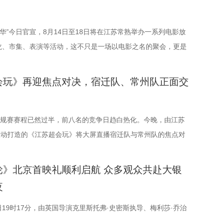
（陕西）影业有限公司、百花文艺出版社、陕西文投（影视）艺
司联合主办，盐城师范学院、盐城幼儿师范高等专科学校协办。
多知名编剧、导演、作家、行业专家、平台代表及影视公司负责
嘉年华”今日官宣，8月14日至18日将在江苏常熟举办一系列电影放
共同见证文学与影视两大艺术形态的深度对话与跨界共振，开启
龙、市集、表演等活动，这不只是一场以电影之名的聚会，更是
价值转化与产业生态构建的思想盛宴。 榜单揭晓：九部潜力佳
夏日约会。湖光嘉年华以“拾光之约 光影之梦”为主题，设立
编新航向 作为本次活动的核心环节，第二届“中子星·小说月报影
礼」「理解」「生活」「参与」五大主题活动单元，邀请每一个
会玩》再迎焦点对决，宿迁队、常州队正面交
力榜”的发布备受瞩目。该榜单经过严格筛选与专业评审，从
活的人，在常熟的湖光山色中，共同完成一次关于观看、感受与
《小说月报·大字版》《小说月报原创版》《科幻立方》四本知
验。 同步发布的主视觉海报与主题活动单元海报，以常熟热门徒
24年第9期至2025年第12期上刊载的480余篇小说中甄选出最具
”为灵感、以“雕刻现在 飞向未来”为寓意，绚烂的湖面与斑斓的
”常规赛赛程已然过半，前八名的竞争日趋白热化。今晚，由江苏
的佳作，旨在为影视行业输送优质文本，搭建文学与影视高效对
，将为观众打开一条光影与现实交织的道路，解锁影像艺术与城
枝联动打造的《江苏超会玩》将大屏直播宿迁队与常州队的焦点对
二届“中子星·小说月报影视改编价值潜力榜”的评选异常激烈，
的别样魅力。 银幕内做电影美梦，银幕外致敬造梦的人 2026
直播南通队VS扬州队的比赛。主持人李响、解说员洪超将继续联
18篇作品入围，涵盖短篇、中篇、科幻三大类别。经过终评评委
属的「观看」单元，将精选中外经典电影，为观众献上兼具艺术
比赛的精彩解读。目前，在积分榜上，宿迁队与常州队同积12
轮》北京首映礼顺利启航 众多观众共赴大银
与审慎评议，最终9篇作品脱颖而出，成功入选终评榜单。 入选
展映片单。不仅如此，展映还将因地制宜打造多元化放映场景，
借净胜球优势排名第三。这场比赛的胜负走向，将直接决定两支
夜
品分别为： 活动现场，主办方为上榜作者颁发荣誉证书。榜单活
的自然肌理与人文底蕴，在常熟的湖光山色里搭建户外银幕，让
。 大胜无锡士气高涨，宿迁主场静候强敌 “苏超”上一个比赛
介人、著名编剧、导演陈宇对上榜作品进行了影视改编价值推
自然与文化场域中，获得前所未有的沉浸式光影体验。本次展映
对决当属宿迁队客场挑战无锡队。最终，宿迁队反客为主，凭借
17日19时17分，由英国导演克里斯托弗·史密斯执导、梅利莎·乔治