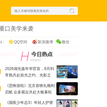
重口美学来袭
QQ空间
新浪微博
微信
到：
2026湖光嘉年华官宣，8月到
常熟共赴拾光之约、光影之
梦！
《恐怖游轮》北京首映礼顺利
启航 众多观众共赴大银幕轮
回之夜
《国医少年志3》年轻人护肾