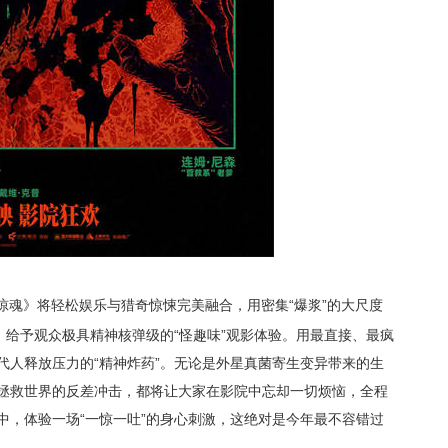
惊魂》将轻松娱乐与猎奇惊悚完美融合，用密集“爆浆”的大尺度
，给予观众极具精神核弹级的“怪趣味”观影体验。用最直接、最疯
代人释放压力的“精神炸药”。无论是外星真菌寄生变异带来的生
拯救世界的反差冲击，都将让大家在影院中忘却一切烦恼，全程
中，体验一场“一惊一吐”的身心刺激，这绝对是今年最不容错过