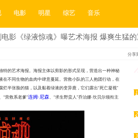
视
电影
明星
综艺
音乐
剧电影《绿液惊魂》曝艺术海报 爆爽生猛的
分享
独特的艺术海报。海报主体以剪影的形式呈现，营造出一种神秘
液在不同生物的血肉中肆意蔓延。营救小队的三人抱团行动，在
腐烂半张脸的猫，以及黏着绿液的变异鹿，它们露出“死亡凝视”
1
连姆·尼森
、“营救系老爹”
、“求生野蛮人”乔治娜·坎贝尔领衔主
2
3