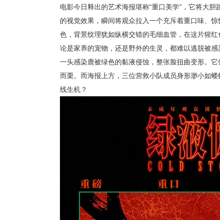
电影今日释出的艺术海报堪称“重口美学”，它将大
的视觉效果，瞬间将观众拉入一个充斥着重口味、惊
色，背景纹理犹如纵横交错的毛细血管，在这片猩红
论是家养的宠物，还是野外的生灵，都难以逃脱被感
一头感染鹿被绿色的黏液侵蚀，整张脸扭曲变形。它
而栗。而海报上方，三位营救小队成员身形渺小如蝼
线生机？