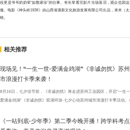
役更是爷爷奶奶辈
“
如数家珍
”
的
往事。
有长辈看完影片当场落泪，观众也因这
傲。
电影《神头岭
1938
》由
山西省潞新文化旅游发展有限公司出品，来米（太
映。
相关推荐
现场见！“一生一世·爱满金鸡湖”《非诚勿扰》苏
市浪漫打卡季来袭！
8月16日，七夕佳节前，《非诚勿扰》将走进苏州工业园区，开启“一生一
爱满金鸡湖”《非诚勿扰》双湖环游·七夕心动苏州城市浪漫打卡季活动。
活动紧密围绕园区“一生一世·爱满金鸡湖” 甜蜜消费季核心IP展开，由江
《非诚勿扰》节目组联合苏州工业园区共同打造。活动全程将在《非诚勿
《一站到底·少年季》第二季今晚开播！跨学科考点
官方微博、抖音、视频号及ai荔枝客户端同步直播。江苏广电总台主持人