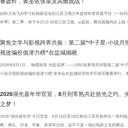
番轰炸，黄圣依张泉灵高燃观战！
珏、孙嬿婉将携手《非诚勿扰》人气女嘉宾张程鑫、翟亚丽、肖宁宁、金
组成“打卡团”阵容，带领多组情侣沿金鸡湖与独墅湖双湖动线，开启一场
由科大讯飞AI学习机独家冠名的江苏卫视少年益智科普答题节目《一站到
觅缘之旅。 图片8.png 苏州是一座“双面绣”城市，一面是古典园林的吴侬
年季》第二季，将于今日19:30在江苏卫视、ai荔枝、腾讯视频同步上线
语，一面是工业园区的摩登璀璨。本次活动以金鸡湖为画卷，以“缘”为笔
位优秀少年集结登场，开启一场兼具脑力竞速、知识比拼与团队协作的全
依托金鸡湖与独墅湖双湖水域联动，将幸福缘分与年轻婚恋相结合，绘制
量。首期赛场就将迎来二选一残酷对决，十位选手分为两支战队同台竞技
聚焦文学与影视跨界共振：第二届“中子星·小说月
心动美好的浪漫之旅。打卡动线贯穿中法爱墙结婚登记点、金鸡驿01、
有一支队伍能够晋级进入下一赛程，层层试炼、步步突围，谁能顶住压力
视改编价值潜力榜”在盐城揭晓
02、独墅湖月亮湾码头、飞翔雕塑、“苏州之眼”摩天轮、苏州当代美术馆
而出？答案今晚揭晓！ PBL项目挑战开启！少年们直面多重考核
融天幕、月光码头九大地标，让参与者在移动中感受城市魅力，在互动中
较于第一季，本季赛制紧扣新课标要求和育人导向实现全方位升级，创新
2026年8月1日，“翰墨留章·光影追梦”——1992造梦局开街暨第二届“中子
浪漫故事。 图片9.png 打卡之旅从中法爱墙结婚登记点启程，这里能同
PBL项目挑战模式，模拟真实学习场景，让学习跳出纸面、落地实践，真
小说月报影视改编价值潜力榜”发布会在盐城经济技术开发区隆重举行。
地居民及外籍人士、港澳台同胞提供结婚登记服务。随后众人前往金鸡驿
行知行合一、学以致用的教育内核。节目依托科大讯飞AI学习机专业教研
活动由中国世界电影学会、江苏省作家协会、中共盐城市委宣传部、盐城
02两座旅游驿站，在“婚拍友好驿站”和小木屋的治愈氛围中完成趣味挑战
加持、学科专家权威解读，以科学化、专业化教育力量赋能少年成长，助
化广电和旅游局、盐城经济技术开发区指导，江苏世纪新城投资控股集团
2026湖光嘉年华官宣，8月到常熟共赴拾光之约、
宾还会前往独墅湖月亮湾码头，体验网红透明船水上竞速。下午全员集结
子告别被动学习，培养自主学习、知识迁移与应用、动手实操与探究思维
公司、中子星（陕西）影业有限公司、百花文艺出版社、陕西文投（影视
之梦！
翔雕塑，嘉宾们将登上128米亚洲最大水上摩天轮“苏州之眼”，于高空俯
力。 节目通过抢位赛、团队轮答赛、项目挑战赛三重递进式竞技体
达文化传媒公司联合主办，盐城师范学院、盐城幼儿师范高等专科学校协
鸡湖全景，随后前往苏州当代美术馆，在极简建筑与光影交错中完成艺术
方位检验少年们的综合素养。首轮抢位赛考验选手们的空间几何能力，十
活动当天，众多知名编剧、导演、作家、行业专家、平台代表及影视公司
2026“湖光嘉年华”今日官宣，8月14日至18日将在江苏常熟举办一系列
动。夜幕降临，活动转场至圆融天幕，嘉宾们的爱情箴言将在500米巨型L
年凭借扎实数理基础与超快临场反应同台竞速、排名定序，为后续战队组
人齐聚一堂，共同见证文学与影视两大艺术形态的深度对话与跨界共振，
映、典礼、沙龙、市集、表演等活动，这不只是一场以电影之名的聚会，