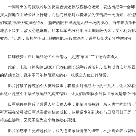
一同释出的海报以冷峻的反差色调还原战役核心场景
，
表达出战争一触即
摇大摆地在山岭公路上行进，而他们显然对即将爆发的伏击战一无所知。在遗
们或凝神潜伏
或
握枪待发，坚毅的眼神里满是
大战一场
的决心。当年陈赓旅
地形不险要，敌人必然麻痹
。
如果我军充分利用旧工事隐蔽伪装，变不利为有
效果。
”
此外，影片的今日上映图则以三段式画面，道尽从烟火到守护的转变，
口碑获赞：它让抗战记忆不再遥远，更把
“家国”二字还给普通人
此前，电影《神头岭
1938
》已在
山西
长治举行首映礼，影片
以
真实
的
场景
的情感表达，戳中不同年龄段观众的
心
，收获全方位口碑赞誉。
影片打破了传统的个人英雄叙事，将镜头对准战火中的平凡人，让大家看
而这正是整个中华民族抗战的真实缩影，
让人们深刻
体会到保卫家国是每个中
日军的侵略撕碎了普通人的安稳人生，祖传诊所被毁
、亲人
离世的剧情，
靳万福在父母被日军杀害后的快速成长，从叛逆少年到决心与
日寇
同归于尽，
得热血沸腾，又忍不住为这个角色揪心落泪。
影片的感染力更跨越代际，成为连接家庭情感的纽带，不少观众表示观影