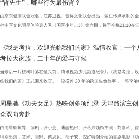
“肾先生”，哪些行为最伤肾？
拨之下，少年们会迎来哪些成长与蜕变？静待节目揭晓！ 作为节目
耕优质文本，期待更多好故事从这里走向荧幕，持续为影视产业的高质量
一个黄金时代的篇章。 每一次思想的碰撞，都将抵达梦的更深处 作为湖
力付出。”高驰表示。 目前，在积分榜上，宿迁队与常州队、苏州队同积1
精妙绝伦的叙事结构、层层递进的悬疑反转以及令人细思极恐的结局，成
友，黄圣依再度回归，以细腻敏锐的共情力与成熟通透的育儿理念，成为
注入不竭动力。 产业共振：1992造梦局开街，构筑影视文旅新地标 本
年华的精神角落，「理解」单元将为观众呈现对谈系列活动。「沙龙」将
分，凭借净胜球优势暂列第三位，与排名第二的无锡队也只有2分的差距
数观众心中的烧脑神作。豆瓣评分长年保持在8.5，累计超过百万人打分
由京东健康联合冠名，江苏卫视、音你文化联合出品，聚仁传媒承制的全
们的暖心后盾。赛场之上，她总能精准捕捉选手们的临场心态变化和细微
的另一大亮点是1992造梦局的正式开街。作为盐城“短剧之城”建设的核
形交流、开放互动与轻社交形式，为不同电影爱好者提供一个全方位交流
本轮无锡队轮空的情况下，宿迁队若能全取三分，将让自己的排名更进一
列豆瓣电影TOP250第191位。从论坛时代到短视频时代，从影迷圈层到
档中医文化明星体验真人秀《国医少年志3》第六期，将于今晚21:10在
绪，在开场前她特别提到华璟甜，去年赛场落泪，今年依旧勇敢站上舞台
体，1992造梦局依托丰富多元的拍摄场景，已构建起“创作—拍摄—制作
的平台。「大师班」则将邀请顶级电影创作者亲临现场，以大师公开课形
对此，宿迁队主教练张玉宁却显得十分谦逊，在采访中直言“宿迁是弱队”
观众，这部作品始终保持着惊人的讨论热度——关于结局的解读、循环逻
视、ai荔枝播出。本期，国医少年团不仅将破解“中风谜案”，还将解锁望
份勇气特别可嘉。“我这个‘班主任’今年又来了，还要再给他们加油”，一
化”的全产业链影视生态。街区不仅拥有多种主题的实景拍摄基地，还配
打造专业电影课堂。「工作坊」将以沉浸式实践工作坊的形式，拓宽创作
对任何一个对手都要立足于拼。本赛季开始前，张玉宁曾喊出“进入前八”
推演以及隐藏细节的分析至今仍层出不穷。 影片讲述了单亲母亲杰丝（
健康、护肾课堂、健康求真等精彩内容。哪些健康误区值得警惕？又有哪
《我是考拉，欢迎光临我们的家》温情收官：一个
出了她对少年们始终如一的守护与期待。 从单人抢位的实力突围，
后期制作中心、服装道具库、艺人库等专业服务，致力于实现“一城千面
界，打造专属艺术工坊。这不仅是一场观影盛会，更是一次思想与创造的
号，当时外界普遍认为宿迁队完成该目标存在不小难度。但随着它接连战
·乔治饰）与一群朋友乘游艇出海游玩，途中遭遇风暴，众人被迫弃船，
单实用的养生妙招值得收藏？答案即将揭晓！ 病发现场抽丝剥茧，国医
考拉大家族，二十年的爱与守候
轮答的默契博弈，再到项目实战的综合试炼，三重赛制层层递进、环环相
站拍遍”的影视拍摄服务目标。 1992造梦局的开街，标志着盐城在影视
撞。 「参与」单元则将通过「光影极客限时创作赛」，面向全国遴选优质
京队、苏州队、无锡队等传统强队，这支昔日并不被看好的球队一路高歌
一艘名为“埃俄罗斯”号的神秘游轮。这艘游轮早在1930年便已失踪，船
破解“中风谜案” “病发现场探案”再度开启，国医少年团化身“健康侦探”，
究竟哪一队能冲破关卡、率先晋级？今日19:30锁定江苏卫视、ai荔枝、
业布局上迈出了坚实一步。潜力榜活动与街区载体的深度融合，将有效推
视频创作者，开展限时20小时的创作竞赛主题沙龙与作品展映，让更多
进，正不断上演“霸王归来”的“好戏”。此番坐拥主场之利，宿迁队能乘胜
一人。随处可见的血迹、神秘的指示、接踵而至的凶杀事件，将杰丝拖入
活环境、身体表现等线索中抽丝剥茧，还原病发真相。看似平常的生活习
当最后一片桉树叶落在镜头前，腾讯视频少儿频道纪录片《我是考拉，欢
视频《一站到底·少年季》第二季首期节目，见证十位少年突破自我，全
质文学IP在盐城落地转化，实现“内容”与“场景”的无缝对接。通过导入优
“造梦”的乐趣。 梦的乐园不止光影，编织更多现实的乐趣 在电影之外，
击、连奏凯歌吗？ 常州摇身一变成“常威”，全力冲击四连胜 和宿迁队一
无法逃脱的恐怖轮回——她必须反复经历同一段噩梦，而每一次循环都隐
后，却暗藏健康危机，四人一路推理、层层分析，最终能否锁定真正病因
临我们的家》正式迎来收官。一段横跨 20 年的跨国生命故事，一整季治
逐，看强者如何高光登场、强势突围！
业资源，不仅为街区注入了持续的内容活力，也进一步完善了区域的影视
年华还以“电影+”为核心设立「生活」单元，多种玩法营造兼具电影氛围
赛季常州队也给球迷们带来了足够多的惊喜。他们不仅在揭幕战中3:0完
更深的真相。 如今，这部曾陪伴无数影迷深夜研究剧情的经典之作终于
案结束后，李峰师父结合案例揭秘中风预警信号，陈妍希听得频频“对号
暖的朝夕陪伴，缓缓落下温柔帷幕。节目上线以来，无数家庭被镜头里软
配套体系。 多方联动：共筑影视生态，赋能盐城文旅新篇 本次活动不仅
活烟火气的沉浸式体验。「特色市集」结合电影元素，打造一场融合艺术
届亚军南通队，而且最近三场比赛接连战胜镇江队、盐城队、连云港队，
陆内地影院。相比电脑与手机屏幕，大银幕所带来的沉浸体验将进一步放
座”，一句“我有时候也会”瞬间把夏之光吓得连喊“快去医院”。随后，师父
爱的考拉、动人的保育故事与专业详实的自然科普深深打动，留下许多触
周星驰《功夫女足》热映创多项纪录 天津路演主创
秀文学作品的展示平台，更是多方资源联动、共谋发展的合作盛会。活动
与生活美学的文化奇遇。「演出快闪」将带来充满夏日活力的舞蹈表演，
三连胜的同时，稳居积分榜第四位，从“常宝”摇身一变成为“常威”。 不过
片的悬疑氛围与情绪张力——每一次重复出现的场景、每一个细微的伏笔
传授预防口诀和推经点穴降压操，夏之光秒变“带练老师”，一本正经带着
心的观看回忆。 图片1 (1).jpg 图片2 (1).jpg 一整季萌趣治愈，解锁考拉
众双向奔赴
场，江苏世纪新城集团、中子星影业、百花文艺出版社共同签署了战略合
律互动中点燃欢乐氛围。「全城多巴胺激活计划」则将贯穿全城开展打卡
下来常州队将迎来“魔鬼”赛程，除了宿迁队之外，将陆续迎战泰州队、徐
一次命运轮回的开启，都将在影院里获得前所未有的震撼呈现。 沉浸式
边学边练，陈妍希却忍不住笑称：“动作越标准越好笑！” 观耳辨健康，
松弛日常 整部纪录片没有戏剧化冲突，只用纯粹纪实镜头捕捉考拉家族
议，此举标志着三方将在剧本开发、IP孵化、人才培养等领域深化协同，
动，让光影之美成为点亮常熟的景色。 湖光嘉年华由中国电影产业集团
队、无锡队和苏州队，稍有不慎排名或将出现大变化。对此，主教练郑小
验 限定周边引爆收藏热情 首映礼当晚，英皇电影城大堂被精心还原为一
年团开启“肾气大测评” 新师父刘兰英登场，一场趣味十足的“观耳识健康”
生活，把独一份的“软萌治愈”送到观众眼前。我们认识了一整个性格鲜活
由周星驰执导、编剧，张小斐、迪丽热巴、张艺兴领衔主演，刘嘉玲、佐
构建可持续发展的影视产业生态。 此外，一系列配套活动也同步展开，
限公司、常熟市人民政府主办，中影江南（苏州）电影产业有限公司、中
终保持着很清醒的认识。“今年各个对手都很强，没有弱队，我们每一场
雾海面”——血色海面上的巨轮正驶向未知真相，仿佛将“埃俄罗斯”号的
率先开启。夏之光意外获评“夯中之夯”，陈妍希、李雅娟、高卿尘也纷纷
拉明星天团：自带贵公子气质、一见到桉树叶就丢掉偶像包袱的园草小叶
特别出演，艾米、雪野、蔡思贝、胡予安、倪好特别介绍的喜剧电影《功