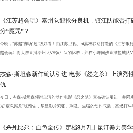
轮》的口碑仍旧坚挺，逻辑也仍经得起推敲，甚至可以开辟出新的解读方
大小，需在育儿袋发育半年；幼崽必须食用母考拉特殊分泌物才能消化带
剧感动。 在情怀的依托下，影片标志性的戏剧张力同样引
这份悬念，唯有走进影院方能揭晓。 周星驰脑洞全开，功夫女足奇招尽现
助眠小妙招？ 2、痛经不要硬扛！国医少年团解锁女性经期健康课 走进“
究剧情细节、绘制时间线、分析循环逻辑的观众而言，不仅是一次重温经
早已成为经得住时间考验的作品。“十多年之后依然新奇的无限嵌套循环
树叶；野外考拉单胎进化逻辑、野外栖息地危机、迁地保护野外复壮长远
胜。第二大看点则聚焦于原汁原味的无厘头喜剧风格。从目前释出的物料
星驰导演的电影素以天马行空、充满脑洞著称，他总能在看似荒诞的设定
走廊”，“钝刀割肉”“疼到眼前一黑”等真实描述，让夏之光、高卿尘震惊不
机会，还是一场迟到了17年的大银幕之约。 从论坛时代到短视频时代，
《江苏超会玩》泰州队迎抢分良机，镇江队能否打
构，经典真的永远不过时。” 上映前夕，影片超前点映已在全国率先开启
等专业知识，都通过日常饲养场景自然输出。孩子看得津津有味，家长也
看，电影依然保留着那种荒诞中透着温情的幽默底色。密集的喜剧笑料与
建出自洽而动人的世界观，将日常细节转化为极具戏剧张力的笑料，同时
李雅娟分享自己的痛经经历，陈妍希也提醒大家多理解女性经期状态。痛
迷圈层到大众观众，这部作品始终保持着惊人的讨论热度。关于结局的解
分“魔咒”？
批观众纷纷在社交平台分享观后感：“大银幕太震撼了”“细节多到头皮发麻”
完整野生动物保育知识，真正实现看纪录片的同时完成自然启蒙。 图片11.
路的台词设计层出不穷，力求让观众在捧腹大笑之余，也能感受到周氏喜
对人物成长与团队精神的深刻观照。想必《功夫女足》也延续了这一创作
的“忍忍就好”吗？ 杭州市中医院中医妇科主任医师马景师父通过黑巧克
循环逻辑的推演以及隐藏细节的分析至今仍层出不穷。如今，这部曾陪伴
完立刻想二刷”。这些评价也印证了一个事实——《恐怖游轮》不仅属于
图片12 (1).jpg 一场双向奔赴的陪伴，节目完结但故事未完待续 上线至
生活细节的独特解构。 与幽默风格相辅相成的，是表现形
因，他将功夫足球的舞台拓展至全球性赛事，风格迥异的多国队伍轮番登
红汤、暖宝宝等日常话题，带领国医少年团破解痛经护理误区。高卿尘凭
影迷深夜研究剧情的经典之作终于首次登陆内地影院。相比电脑与手机屏
今晚，“苏超”赛场“超”级好看！由江苏卫视、ai荔枝联动打造的《江苏银
十七年，它同样属于今天。豆瓣8.5分、超百万人评分的成绩，让它成为
数粉丝自发蹲守更新、记录每只考拉生日，把考拉当成生活里温柔精神寄
的大胆突破。第三大看点则是功夫与现代女足跨界碰撞的脑洞设定。影片
各种稀奇古怪的招数与功夫绝技混搭碰撞。如此多样的元素，在周星驰手
活经验答对师父问题，被夸“适合学妇科”，意外找到新赛道。除了常见的
大银幕所带来的沉浸体验将进一步放大影片的悬疑氛围与情绪张力。每一
超会玩》将大屏直播泰州队VS镇江队的比赛，并在小屏同步直播盐城队V
留名的经典，而首次登陆内地大银幕，则让它拥有了全新的生命。 《恐
有人每周奔赴园区只为远远看一眼心爱考拉，有人为每只小家伙剪辑专属
统的功夫招式与绿茵竞技巧妙交织，在动作设计与视听语言上倾注了大量
但不显凌乱，反而因独特的喜剧逻辑而妙趣横生，让人期待他如何延续一
误区，师父还会现场教学哪些缓解痛经的按揉方法？ 3、从“盐”值刺客到升
复出现的场景、每一个细微的伏笔、每一次命运轮回的开启，都将在影院
州队、无锡队VS宿迁队、徐州队VS南京队的三场焦点对决。主持人李响
轮》正在全国院线热映。风暴已至，轮回开启。那艘名为“埃俄罗斯”号的
频，屏幕内外，一场人与考拉、平台与家庭的温柔双向陪伴悄然成型。 
思。传球、防守与射门在此处演化为一场场精心编排的功夫交锋。这种打
疯狂创意，将足球竞技、各路奇招与喜剧包袱熔于一炉，创造出别具一格
公堂，三高风险藏不住了 三高离年轻人很远吗？本期节目中，国医少年
得前所未有的震撼呈现。 百万人认证必看神作 大银幕揭开轮回真相 《恐
老搭档夏宇翔一起，为大家带来本轮赛事的精彩解读。目前，在积分榜上
杰森·斯坦森新作确认引进 电影《怒之杀》上演烈
游轮上的秘密，正等待更多观众走进影院揭晓。
的故事走到了尾声，但属于考拉的生活永远没有休止符。长隆的桉树林依
有认知的奇幻设定，不仅展现了女足队员的柔韧与武艺的刚猛，也为全片
幕奇观。 在电影《功夫女足》中，周星驰的脑洞或许更体现在角色塑造
了一堂“三高健康课”。预防高血压环节，李峰师父通过“身体信号盲盒”带
轮》豆瓣评分长年保持在8.5，超百万观众评价打分，位列豆瓣电影 TOP2
州队2胜3负位列第十，镇江队则六战皆墨排名倒数第一。对两支球队而
仇
日鲜活，八代考拉大家族在这片专属家园里自在吃喝、安然休憩，而横跨
了兼具燃感与爽感的视觉张力。 而在精彩的动作呈现与幽
编排上。影片中，女足队员们性格迥异，彼此间的摩擦反而成为戏剧张力
认识高血压风险，陈妍希“屡屡中招”，高卿尘感叹“姐姐，这节目来的真值
第 191 位。相比单纯依靠反转取胜的悬疑片，《恐怖游轮》将时间循环
场比赛既是荣誉之战，更事关常规赛后半段的走势，双方势必将拼尽全力
国、助力野生考拉种群复壮的保育计划也在稳步推进。 图片15 (1).jpg 
素的包裹之下，影片最能触动观众的，莫过于周星驰导演一贯的人文精神
源。夸张技能混搭竞技场面，碰撞出独特的喜剧火花。可以预见，影片将
笑点拉满。含盐量竞猜中，面包、话梅、泡面等常见食物轮番登场，谁才
惊悚、命运寓言与人性剖析巧妙融合，创造出一个逻辑严密却又充满哲学
州队主场不容有失，“冠军泰”盼逆风起势 对泰州队来说，这是一场不容
今日，杰森·斯坦森领衔主演的动作电影《怒之杀》宣布确认引进，并同
14.jpg 我们暂时和这段温柔的线上陪伴挥手作别，可这段旅程带给我们
四大看点在于接地气的小人物成长与蜕变。 剧中的女足队员们并非完美
集笑料中展现一支队伍从摩擦到凝聚的转变，让观众在让观众在欢笑中看
藏最深的“盐”值刺客？随后，高卿尘迎来“摸脉初体验”，认真学习“寸关尺
的故事世界。许多观众在首次观影后往往会立刻开启第二遍、第三遍观看
比赛！ 此前四场比赛，泰州队接连负于徐州队、无锡队、苏州队等传统
光“窒息厮杀”版预告，尽显影片紧张、刺激、生猛的动作气质，高燃打斗
不会消散，看过考拉母子间的不舍牵挂，读懂保育员二十年默默坚守，了
她们在面对强敌和外界施压时，同样会历经迷茫、退缩与自我怀疑。正是
长和坚持。这份奇思，正是《功夫女足》献给观众的独特惊喜。 电影《
次上手诊脉，现场又紧张又好笑。 高血糖环节则化身趣味公堂，大米粥
为寻找那些隐藏在细节中的线索与答案。 在今日发布的定档预告中可以
仅在扬州身上全取三分，表现可以用差强人意来形容。究其原因，在于泰
与肃杀氛围扑面而来。《怒之杀》作为杰森·斯坦森近五年来最刺激的限
危物种保护的重量后，心底生出对所有弱小生命的温柔与敬畏，会长久留
真实的脆弱与挣扎，让她们在团队默契与不屈斗志下的逆风翻盘更具说服
足》由周星驰执导并编剧，张小斐、迪丽热巴、张艺兴领衔主演，刘嘉玲
瓜、小夜灯接连登场“喊冤”，国医少年团边断案边解锁控糖知识。随后的
影片讲述了单亲母亲杰丝（梅利莎·乔治饰）与一群朋友乘游艇出海游玩
核心阵容的流失。新赛季，泰州队阵中缺少了巴特、樊超等诸多核心球员
银幕复仇爽片，在延续其拳拳到肉的硬核动作风格之外，更以直白凌厉、
《杀死比尔：血色全传》定档8月7日 昆汀暴力美
我们静静期待下一次相逢，再走进这个满是温暖与生机的考拉之家，八代
也更容易让身处现实中的普通观众产生深度共鸣。 电影《
藤健特别出演，艾米、雪野、蔡思贝、胡予安、倪好特别介绍，赵丽娜、
脂环节，李雅娟自述是高血脂患者，国医少年团开启现场问诊。夏之光一
中遭遇风暴，众人被迫弃船，登上一艘路过的巨大游轮。这艘名为“埃俄罗
心轮换出现断层。如此一来，球队战斗力明显下滑，曾经固若金汤的防守
爆头的感官冲击，点燃动作片影迷期待。 影片由让-弗朗索瓦·雷切执导