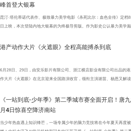
峰首登大银幕
大家族的故事仍在继续，我们的故事也是。
女足》由周星驰执导并编剧，张小斐、迪丽热巴、张艺兴领衔主演，刘嘉
靖、张继聪、欧阳万成友情出演，陈旻、李卓媚、秦鹏飞、张天一、孙子
入“问诊”状态，从饮食到作息层层追问，被夸“好专业”。师父现场解锁“三
的游轮早在1930年便已失踪，船上空无一人。随处可见的血迹，神秘的
频出现漏洞。目前，泰州队失球数达9个，仅略少于镇江队的13个，后场
·斯坦森领衔主演，将以生猛复仇贴脸暴击的烈度与全新海上密闭空间厮
佐藤健特别出演，艾米、雪野、蔡思贝、胡予安、倪好特别介绍，赵丽娜
洪蕾、施予斐、景如洋、李奕臻、赖赖、葛依萱、王奕彤、马睎悦、邹霞
护法”，哪种抗阻运动有助于预防高血压？日常护糖又有哪些小妙招？ 从
接踵而至的凶杀事件，将杰丝拖入一个无法逃脱的恐怖轮回——她必须反
的压力可想而知。 不过，好消息是，在上一场与南通队的比赛中，泰州
命的设定，为观众带来一场新鲜刺激的银幕体验。 电影《怒之杀》引进图.
昆汀·塔伦蒂诺代表作、极致暴力美学电影《杀死比尔：血色全传》定档8
阳靖、张继聪、欧阳万成友情出演，陈旻、李卓媚、秦鹏飞、张天一、孙
桐侥、张娣主演，张琪、房岩、邓月平、CHANYA、许君聪、门腔、冯
人的深夜困扰，到女性经期健康课，再到“三高刺客”的层层现身，国医少
历同一段噩梦，而每一次循环都隐藏着更深的真相…… 而在同步释出的
明显回升，以1:0赢下了这场“宿命对决”，继上届决赛后再度战胜对手。
杰森·斯坦森硬核暴击贴脸输出 密闭空间厮杀肾上腺素飙升 在今日发布的
日上映，本次登陆内地大银幕的为终极导剪版。作为影史公认暴力美学巅
七、洪蕾、施予斐、景如洋、李奕臻、赖赖、葛依萱、王奕彤、马睎悦、
唐香玉、李明远、苗溢伦、鄂靖文、AVANTGARDEY、张美娥、那迪、
将会收获哪些生活里的健康智慧？锁定本期节目，今晚21:10江苏卫视、a
报中，杰丝手持染血利斧站立于邮轮甲板之上，脚下猩红海面如同镜像般
南通队上下兴奋异常。打进制胜一球的吴硕涛表示：“我们前几场的战绩
厮杀”版预告中，杰森·斯坦森孤身置身危机四伏的楼梯间，面对接连不断
作，影片承载着几代影迷的情怀与执念，此次《杀死比尔：血色全传》重
霞、崔桐侥、张娣主演，张琪、房岩、邓月平、CHANYA、许君聪、门
别出演，由深圳电影制片厂有限公司、星辉海外有限公司、上海猫眼影业
枝播出。更多身体发出的“小信号”，等你一起揭晓！
出另一个自己。上下颠倒的人物构图与血色海面形成强烈的视觉冲击，不
好，急需要一场翻身仗，大家都咬着牙、拼着一股劲，就是一定要拿下这
堵与追杀，以凌厉身手展开绝地反击，在狭小空间开启一对多高能打斗。
档，大银幕原汁原味展现昆汀·塔伦蒂诺导演对影片的原初创想，更收录
港产动作大片《火遮眼》全程高能搏杀到底
勉恒、唐香玉、李明远、苗溢伦、鄂靖文、AVANTGARDEY、张美娥、
公司、中国电影产业集团股份有限公司、QUAK LIMITED、深圳乐丰投
现出影片浓烈的悬疑惊悚氛围，也暗示着故事中不断重复、永无止境的循
球！” “泰州发布”则用“一场久违的胜利”来形容这场关键战，并点赞道：“
追逐、持刃肉搏、贴脸爆头等动作名场面轮番上演，高强度高观赏性打斗
独家动画片段、上下篇章合映，一站式呈现酣畅淋漓的复仇狂宴。 微信
冯禧特别出演，由深圳电影制片厂有限公司、星辉海外有限公司、上海猫
有限公司、未来资本投资管理有限公司、小艾科技有限公司、STEAM RO
命。海报上方“越挣扎 越循环”的标语更进一步点明影片核心主题，当命
分拼出了血性，拼出了骄傲，更拼出了球迷心中的希望。”那么，面对联
搭配快节奏的镜头调度，让影片的紧张氛围持续升级。 作为全球最具代
_20260702101109.jpg 影史暴力美学巅峰终极导剪版 首登内地大银幕 
业有限公司、中国电影产业集团股份有限公司、QUAK LIMITED、深圳
HK LIMITED、大喜市影视文化（山西）有限公司、华艺视界（深圳）影
重复，每一次试图逃离的努力，都可能成为下一次循环的起点。 电影《
名垫底的镇江队，泰州队能否继续上演“冠军泰”归来的好戏？ “穷”则思变
动作明星之一，杰森·斯坦森凭借极具观赏性与力量感的动作表演塑造了
汀最具代表性的传奇作品，《杀死比尔》系列自问世以来，便凭借极致的
6月28日、29日，由安乐影片有限公司、浙江横店影业有限公司出品的港
资管理有限公司、未来资本投资管理有限公司、小艾科技有限公司、STE
限公司、万维仁和（北京）科技有限责任公司、深圳大自在创意文化有限
轮》将于7月17日全国上映。这个夏天，一同登上“埃俄罗斯”号，开启命
江队官宣调整教练团队 镇江队什么时候能收获第一场胜利，已然成为新
经典银幕硬汉形象，其干净利落的动作风格早已成为无数观众心中的“动
美学、引领潮流的符号化风格、极具张力的复仇叙事封神影坛，成为跨越
作大片《火遮眼》在北京迎来全国路演收官，领衔主演谢苗、杨恩又解读
ROOD HK LIMITED、大喜市影视文化（山西）有限公司、华艺视界（
司、深圳市八合里投资有限公司、北京高兴文化传媒有限公司、深圳市禧
回！
“苏超”最大的悬念！ 目前，常规赛已经过半，镇江队却只收获了0胜6负
花板”。这部限制级猛片不仅延续了观众熟悉的硬核动作场面，更将封闭
余年的不朽经典，是无数影迷心中的必刷神作。昆汀将中国武侠片、剑戟
细节，并感谢观众对影片的支持和喜爱。《火遮眼》真打真干真解恨，暴
影业有限公司、万维仁和（北京）科技有限责任公司、深圳大自在创意文
宝有限公司、比高集团控股有限公司、广东猿能量体育发展有限公司出品
绩，排名积分榜倒数第一的同时，还创造了跨赛季十七连败的尴尬纪录。
作为主要场景，在逼仄高压的船舱环境中，杰森·斯坦森孤身对战多名敌
西部片等美学完美融合，搭配极致的色彩构图、酣畅淋漓的动作设计、精
作和浓烈情绪的双重输出，直接又生猛，打出全球好口碑，烂番茄网站新
《一站到底·少年季》第二季城市赛全面开启！唐九
限公司、深圳市八合里投资有限公司、北京高兴文化传媒有限公司、深圳
辉海外电影有限公司、北京我行文化发展有限公司、天津猫眼微影文化传
谓“穷则思变，变则思通”，7月1日，镇江队宣布调整教练团队，由副领队
围攻，将以贴脸搏杀、招招见血的狠戾打斗为观众带来直白生猛的感官冲
配乐卡点、鲜明的角色塑造、极具风格化的镜头调度，打造出独一无二的
98%、豆瓣评分7.9、淘票票评分9.4、猫眼评分9.4，正在好评热映中。 
月4日惊喜空降济南站
月珠宝有限公司、比高集团控股有限公司、广东猿能量体育发展有限公司
限公司、北京锦橙文化传媒有限公司、晋思拓展有限公司、北京微梦创科
兼任教练员，统筹球队训练、管理工作；特聘德拉甘・斯坦季奇为技术总
也让杰森·斯坦森标志性的暴力美学得到更充分的释放。 硬汉蒙冤解恨复
风格和质感，影响了后世无数影视创作。 值得一提的是，这部影片与中
影《火遮眼》北京路演现场图-大合影.jpg 谢苗回顾终极混战打了18晚 众
品，星辉海外电影有限公司、北京我行文化发展有限公司、天津猫眼微影
技术有限公司联合出品。影片将于明日全国上映，“至尊无敌杯”即将盛大
韩崑（kun）担任守门员教练；戴杨负责技术分析。德拉甘·斯坦季奇精
力全开 海外口碑未映先热 点燃期待 电影《怒之杀》讲述了富豪蒂布遭遇
着深厚的缘分。当年影片大量内景戏份均在北京电影制片厂摄影棚搭建摄
卷出动作戏新高度 电影《火遮眼》集结全球五位实战动作高手，上演不
当少年热血遇上知识锋芒，一场专属少年的脑力竞技将在今年夏天再度被