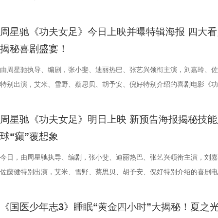
丰富了活动内涵。都市剧《余音》的开机仪式在现场举行，该剧将以盐城
意（北京）电影有限公司、中影（文创）北京电影有限公司、中共常熟市
都赢得很艰难。7月、8月的四场球，对手的积分都比较靠前，我们还是
围从银幕延伸至现实。8位coser化身电影中的核心角色，2位露脸版“杰丝
专属“健康测评”，现场笑料不断。 除了耳朵，身体还有哪些细节藏着健
眼里只有干饭、冲锋像小坦克的食神小九； 一天睡足二十小时、随处皆
足》爆笑热映中。
要取景地，通过影像语言展现盐城的城市魅力与人文风情。 当天下午，
传部、常熟高新技术产业开发区、常熟文旅发展集团有限公司承办。 8月
心态，一场场打、一场场做准备。”郑小田说道。 那么，究竟是宿迁队继
位蒙面版“杰丝”穿梭于人群之间，让现场观众仿佛置身于循环之中。 现
号？刘兰英师父带领国医少年团通过耳朵、指甲等细节了解身体状态，并
席睡眠官笑哥； 当年四处示爱、如今佛系养老的Happy； 曾经霸气护树
周星驰《功夫女足》今日上映并曝特辑海报 四大看
了“剧有料”分享活动，邀请陈宇、宋方金、郭现春、谭凯、韩浩月、贾轶
至18日，以拾光为名，赴光影之梦。湖光嘉年华，让我们与电影同行。
卫“项羽故里”的荣光，还是常州队迎来创纪录的四连胜？今晚19:30，锁
影迷准备了极为丰富的限定周边。精美工艺海报上，杰丝手持染血利斧站
传授养耳、护肾的实用小妙招。高卿尘现场上演“手搓吴彦祖”名场面，轻
动给后辈让道的Edison； 16 岁优雅美人Alice，专属树叶糊配奶粉的老
揭秘喜剧盛宴！
张楚、老藤等业内大咖，围绕“什么是好故事”“一个故事要穿越多少关隘
卫视、ai荔枝《江苏超会玩》，悬念即将揭晓，让我们一起为家乡球队加
邮轮甲板之上，脚下猩红海面如同镜像般倒映出另一个自己。看似平平无
趣的互动中，大家也对肾脏健康有了更多认识。 护肾课堂欢乐开讲，夏
日常； 还有黏着妈妈不肯独立的“妈宝”洋葱头。 图片3.jpg 图片4 (1).jpg
达观众”的主题展开深入探讨，围绕文学与影视的融合发展碰撞出思想的
彩！
游轮舷窗画面明信片，用手掌摁住再放开，竟在黑漆漆的舷窗中浮现另一
身“肾先生”代言人 什么习惯最伤肾？哪些护肾方式其实是误区？夏之光
戳中全网可爱画面至今历历在目：慢吞吞啃叶子时微醺的小脸、从树上笨
由周星驰执导、编剧，张小斐、迪丽热巴、张艺兴领衔主演，刘嘉玲、佐
花。 随着盐城师范学院青年影视创作人才实训基地、盐城幼专校外总部
掌，似乎有人试图呼救。电影中经典的“Go to Theater（剧院等你）”镜
持人，与“肾先生”展开一场爆笑访谈，通过轻松有趣的情景演绎带大家重
落的笨拙身形、搬新家后被雌性邻居包围荷尔蒙爆棚的小叶子，还有洋葱
特别出演，艾米、雪野、蔡思贝、胡予安、倪好特别介绍的喜剧电影《功
地的揭牌，盐城在影视人才培育方面也取得了新进展。此次活动有效整合
化为透卡和斧头透扇，观众可在任何地方透过透卡回到“埃俄罗斯号”的洗
识肾脏健康。 随后，刘兰英师父现场教授补肾穴位、健肾小动作和日常
一次离开妈妈，独自和哥哥姐姐相处时慌张又懵懂的模样。无数观众被这
足》发布“众神经归位”喜剧特辑和“今日开赛”版海报，并于今日正式上映
学、影视、文旅等多方资源，将有力推动优质项目落地盐城，助力盐城打
里，仿佛也在呼吁观众都进入影院完整感受这部影片的精妙。表面上显示
法。陈妍希挑战养生饮品，喝出“痛苦面具”；夏之光示范补肾手法时“下手
加修饰的可爱治愈，在快节奏生活里，从考拉慢节奏日常中寻得片刻喘息
影官宣至今，收获了大量网友的关注。影片讲述了“至尊无敌杯”开赛在即
周星驰《功夫女足》明日上映 新预告海报揭秘技能
有全国影响力的影视文化高地和文旅融合新标杆。
神秘人的徽章，撕开后竟显露女主角杰丝的面容，观众们也收获了惊喜体
不留情，高卿尘体验后直呼“一下子就通了”，护肾课堂笑点不断。还有哪
幕里满是“看完瞬间抚平内耗”“考拉过上了我想过的生活”的走心留言。 图
众顶尖球队即将展开一场前所未有的巅峰对决！而此时的功夫女足队员们
球“癫”覆想象
似乎和刚进入第一轮循环的杰丝一起揭露了神秘人的身份。此外，现场还
单实用的养肾方法，等待国医少年团现场解锁？ 求真挑战欢乐升级，护
5.jpg 图片6 (1).jpg 藏在桉树叶下的深情，读懂万物共通的温柔 如果说
直接拿了地狱难度剧本？！对手各个身怀绝技，外界也在层层施压，赛场
集章活动，影迷们踊跃参与，将这份独特的“登船凭证”珍藏带回家。 大
边玩边学 护肾求真挑战正式开启，刘兰英师父围绕护肾食材、养肾动作
节目出圈密码，贯穿全季的亲情羁绊、双向守护，则是戳中千万女性家庭
一环套一环……她们能否靠功夫在绿茵场上逆风翻盘？影片今日公映，并
今日，由周星驰执导、编剧，张小斐、迪丽热巴、张艺兴领衔主演，刘嘉
浸观影 首批观众口碑出炉 19时17分，随着影厅灯光渐暗，这场等待了1
搭配等内容，为大家分享实用健康知识。挑战过程中，夏之光化身高卿尘
的情感内核。观众们被片中细腻情感深度共情，尤其是洋葱头断奶独立的
启为期五天的全国路演，主创团队将悉数现身映后见面会，与首批观众进
佐藤健特别出演，艾米、雪野、蔡思贝、胡予安、倪好特别介绍的喜剧电
“登船”仪式正式开启。200余名观众在大银幕上沉浸式体验了这场无处可
“场外热线”，隔空支招默契十足，现场火花不断。最后，陈妍希、高卿尘
段，成为全片情绪高光。考拉妈妈Hana整日背着幼崽，即便负重疲惫，
度交流，倾听最新鲜、最真实的观影反馈。 周星驰片场高
《功夫女足》发布“来吧！出招！”版预告及“坐等开场”版海报，并将于明
轮回噩梦。漆黑封闭的影厅完美贴合了游轮孤立无援的压抑氛围，环绕音
验了针灸调理，在轻松欢乐的氛围中收获更多养生知识。 从破解中风谜
分开后仍隔着围栏不停呼唤、四处寻觅的模样，完美复刻人间父母“想放
戏，脑洞大开点燃爆笑赛事 在今日发布的“众神经归位”喜
式上映。随着“至尊无敌杯”赛事进入倒计时，来自世界各地的顶尖球队高
《国医少年志3》睡眠“黄金四小时”大揭秘！夏之
海风、空荡走廊的脚步声、细碎琴音尽数放大。海面风暴来袭时的压迫感
观耳识健康，再到“肾先生”国医讲堂和护肾求真挑战，国医少年团还将解
舍不得”的矛盾心绪。还有20年前远渡重洋的老祖宗淘淘，克服物种繁育
辑中，周星驰导演那原汁原味的无厘头幽默再度席卷片场。演员们在拍摄
结，一场融合功夫奇招与绿茵较量的爆笑视听盛宴即将拉开帷幕。影片讲