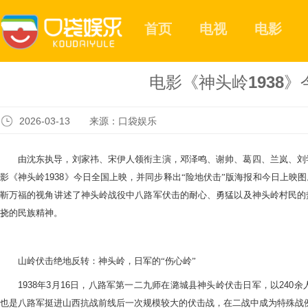
首页
电视
电影
电影《神头岭1938
2026-03-13 来源：口袋娱乐
由沈东执导，刘家祎、宋伊人领衔主演，邓泽鸣、谢帅、葛四、兰岚、刘
影《神头岭
1938
》今日全国上映
，并
同步释出
“险地伏击”版海报和今日上映
靳万福的视角讲述
了
神头岭战役中八路军伏击的耐心
、勇猛以及
神头岭村民的
挠的民族精神。
山岭伏击绝地反转：神头岭，日军的
“伤心岭”
1938
年
3
月
16
日，八路军第一二九师在潞城县神头岭伏击日军，
以
240
余
也是八路军挺进山西抗战前线后一次规模较大的伏击战，
在二战中成为特殊战