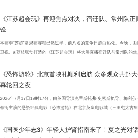
天幕上滚动播出。最后，所有人登船夜游金鸡湖，于湖心开启“心动告白”
定基础。紧接着的团队轮答赛考点包罗万象，少年们需在1小时内极速研
了一场关于IP价值转化与产业生态构建的思想盛宴。 榜单揭晓：九部潜
由此开启的一场夏日约会。湖光嘉年华以“拾光之约 光影之梦”为主题，
节，参与者将获颁“觅缘通关证书”。 图片10.png 本次活动全程将在《非
料，掌握幻方、数独、杨辉三角、九章算术、圆周率、张衡历法、古诗词
作，点亮IP改编新航向 作为本次活动的核心环节，第二届“中子星·小说
「观看」「典礼」「理解」「生活」「参与」五大主题活动单元，邀请每
《江苏超会玩》再迎焦点对决，宿迁队、常州队正
扰》官方微博、抖音、视频号及ai荔枝客户端同步直播，由主持人及男女
综合常识等多元内容，极致考验全员知识吸收效率与答题默契，本轮获胜
视改编价值潜力榜”的发布备受瞩目。该榜单经过严格筛选与专业评审，
爱电影、爱生活的人，在常熟的湖光山色中，共同完成一次关于观看、感
锋
共同展示各打卡点特色风景。8月16日，金鸡湖畔，双湖为证。一场关于
可直接解锁终极项目挑战专属资源包，在最后一关抢占天然优势。 
《小说月报》《小说月报·大字版》《小说月报原创版》《科幻立方》四
连接的集体体验。 同步发布的主视觉海报与主题活动单元海报，以常熟
与心动的城市漫游，一次《非诚勿扰》与苏州之间的七夕之约，即将开启
阵作为终极试炼的PBL项目挑战，跳出传统纸笔答题框架，少年们将前期
名文学期刊2024年第9期至2025年第12期上刊载的480余篇小说中甄选
步路线“雄鹰线”为灵感、以“雕刻现在 飞向未来”为寓意，绚烂的湖面与斑
本赛季“苏超”常规赛赛程已然过半，前八名的竞争日趋白热化。今晚，由
片11.png
的知识全部投入实操应用，在任务场景中探索、拆解问题，灵活运用数独
影视改编潜力的佳作，旨在为影视行业输送优质文本，搭建文学与影视高
线路相映成趣，将为观众打开一条光影与现实交织的道路，解锁影像艺术
卫视、ai荔枝联动打造的《江苏超会玩》将大屏直播宿迁队与常州队的焦
巧、高阶速算、幻方构造原理，搭建完整立体四阶幻阵，同时结合拼接匹
接的桥梁。 第二届“中子星·小说月报影视改编价值潜力榜”的评选异常激
市生活相融共生的别样魅力。 银幕内做电影美梦，银幕外致敬造梦的人 2
决，小屏同步直播南通队VS扬州队的比赛。主持人李响、解说员洪超将
典古诗词，实现数理逻辑与传统文化的深度融合，全方位考验少年们的逻
复评阶段共有18篇作品入围，涵盖短篇、中篇、科幻三大类别。经过终
湖光嘉年华下属的「观看」单元，将精选中外经典电影，为观众献上兼具
袂为大家带来比赛的精彩解读。目前，在积分榜上，宿迁队与常州队同积
《恐怖游轮》北京首映礼顺利启航 众多观众共赴大
维、统筹能力、抗压能力与团队协作素养。 本期十位少年分为两组
团的深入研讨与审慎评议，最终9篇作品脱颖而出，成功入选终评榜单。 
性与商业性的展映片单。不仅如此，展映还将因地制宜打造多元化放映场
分，宿迁队凭借净胜球优势排名第三。这场比赛的胜负走向，将直接决定
幕轮回之夜
宇轩、陈铭意两位专业领队分别带队布局，两种截然不同的带队风格、战
终评的9篇作品分别为： 活动现场，主办方为上榜作者颁发荣誉证书。榜
深度融合常熟的自然肌理与人文底蕴，在常熟的湖光山色里搭建户外银幕
球队的排名位次。 大胜无锡士气高涨，宿迁主场静候强敌 “苏超”上一个
路正面交锋，谁将更胜一筹、成功晋级下一赛程？今晚拭目以待！ 
动总策划及推介人、著名编剧、导演陈宇对上榜作品进行了影视改编价值
观众在不同的自然与文化场域中，获得前所未有的沉浸式光影体验。本次
日，最精彩的对决当属宿迁队客场挑战无锡队。最终，宿迁队反客为主，
2026年7月17日19时17分，由英国导演克里斯托弗·史密斯执导、梅利莎
理性剖析战局，“班主任”黄圣依暖心回归 首期节目迎来张泉灵惊喜加
介。他结合市场前景与创作经验，深度剖析了每部作品的故事内核、人物
影片，都将通过公益放映形式开放预约，借此让电影回归大众。 「典礼
高驰的梅开二度，以4:2战胜无锡队，终结对手不败金身。这场胜利，让
领衔主演的悬疑经典电影《恐怖游轮》在北京英皇电影城（三里屯太古里
她将从成长角度解读少年的赛场表现，输出专业的教育观点，为少年们带
及影视化潜力，为后续的IP孵化与影视改编提供了专业而富有洞见的方向
将举办“拾光之约荣誉典礼”，邀请幕前幕后电影人，星光汇聚点亮常熟。
全队上下士气高涨。进球功臣高驰表示，这场比赛队友们的发挥都十分出
举办“一起登船坠入循环”主题首映礼。300名影迷齐聚一堂，共同见证了
刻启发。在激烈的赛场比拼中，张泉灵看见少年们思路受阻后及时调整策
引。 第二届“中子星·小说月报影视改编价值潜力榜”的圆满落幕不仅是对
以“回望十年光影、致敬同行伙伴、开启全新未来”为主线，在表彰“拾光影
在他看来，无锡队是综合实力很强的队伍，自己和队友只能全程依靠高强
被全球影迷奉为“无限循环题材鼻祖”的影片首次登陆内地大银幕。 17年
《国医少年志3》年轻人护肾指南来了！夏之光对
由衷感慨道“年轻人为什么不怕错，是因为你们可以再来一遍”，在张泉灵
文学与影视跨界探索的深度回望，更是一个崭新的起点。未来，榜单将持
及“拾光伙伴”的同时，回望中国电影的发展脉络与人物足迹，共启中国电
动和顽强拼抢创造进攻机会。“这份来之不易的胜利，离不开每一名队友
登内地大银幕 百万人认证必看神作 自2009年问世以来，《恐怖游轮》