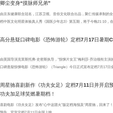
卿尘变身“摸脉师兄弟”
轮内部空旷幽深的窒息氛围，在大银幕与环绕声的加持下被极致放大。 “
些容易被忽视的身体提醒？锁定今晚21:10江苏卫视、ai荔枝播出的《国
限，诞下全球唯一海外存活考拉双胞胎，保育员青姐二十余年与它“相爱
情投入，在一次次的尝试中挖掘自身更多可能。周星驰导演也亲自下场示
“至尊无敌杯”开赛在即，一众顶尖球队即将展开一场前所未有的巅峰对决
影院观看《恐怖游轮》的体验，确实要比以前在电脑上看强多了，无论视
年志3》，更多关于护肾与健康生活的答案，等你一起揭晓！
杀”，从初见胆怯到晚年细心照料，一整本泛黄饲养日记写满人与动物的
用标志性的无厘头表演为演员打开思路，从节奏把控到表情拿捏，逐一拆
此时的女足队员们开局直接拿了地狱难度剧本？！对手各个身怀绝技，外
由京东健康联合冠名，江苏卫视、音你文化联合出品，聚仁传媒承制的全
果还是相应的沉浸感，都令我感慨‘这票补得值’。”有影迷在映后感叹道。
羁绊。 图片7.jpg 图片8 (1).jpg 除了园内朝夕相伴，纪录片还跨越山海
反复调整，帮助全组迅速进入“星”式喜剧状态，将其独特的喜剧风格融入
在层层施压，赛场诡计一环套一环……她们能否靠功夫在绿茵场上逆风翻
档中医文化明星体验真人秀《国医少年志3》第五期，将于今晚21:10，
观众表示：“全程没有突兀的jump scare，却让每一寸寂静都透着未知的
洲溯源。20 年前护送考拉来华的保育专家、澳洲本土考拉保育员再度重
个镜头。三位主演亦坦言，星爷的无厘头喜剧风格极具感染力，这场大师
我们拭目以待！ “坐等开场”版海报.jpg 技能足球各显神通，绿茵对决爆
卫视、ai荔枝播出。本期，国医少年团将从睡眠难题、痛经科普到三高调
意。全场影迷屏息观影、情绪同频，这种集体沉浸式的紧绷感，让影片的
两地守护者回望当年并肩种树、改造家园的岁月。澳洲野外栖息地退化、
导与演员突破自我的碰撞，令人对影片期待值拉满。 同步
电影《功夫女足》脑洞大开，将功夫与足球融合成一个颠覆想象、高能爆
解锁一堂贴近打工人、女性群体和年轻人日常生活的健康课。睡不着、痛
高分悬疑口碑电影《恐怖游轮》定档7月17日暑期
氛围格外真实。” 影片结束后，不少观众仍在影厅内驻足讨论。“第一次
考拉濒危的现实镜头，搭配长隆迁地保护的二十年实践，让这份情感跳出
的“今日开赛”版海报中，功夫女队全员集结，飒爽英姿气场全开，个个拿
全新世界。在这里，比赛不再是常规的体力与战术较量，而是各个队伍绝
忍、吃得咸、糖分高，这些看似普通的小问题，背后究竟藏着哪些身体信
反转惊到，时隔多年坐在大银幕重看，完全是两种感受。它厉害的不是单
园区，升华为跨越国界、守护同一物种的共同初心。从考拉母子、奶爸奶
核武器，散发着一股来势汹汹的气势，似乎随时准备迎战！明亮海报呈现
奇招的碰撞。今日发布的“来吧！出招！”版预告中，“至尊无敌杯”赛事启
1、睡眠难题引共鸣，夏之光摸脉“开挂” “好烦又睁眼到夜半”，节目一开
烧脑反转，而是一整套严丝合缝的循环叙事，越品越压抑。”一位影迷在
考拉、中澳保育同行三重情感线，让观众看见：爱不分物种，牵挂不分距
氛围，搭配热血功夫元素，展现出周星驰作品里特有的荒诞而欢乐的喜剧
队员们开局就闯入大型高手内卷现场。参赛各队绝活花样百出：梨花队凭
宇宙用一首改编曲《若是睡眠还没来》唱出失眠人的真实心声。陈妍希、
由英国导演克里斯托弗·史密斯执导，“惊悚片女王”梅利莎·乔治领衔主演
分享道。还有观众感叹：“在电脑上看过无数遍，但坐在电影院里，那些
图片10 (1).jpg 图片9.jpg 以纪实为载体，藏在温柔画面里的硬核自然科普
围。这场各路奇人爆笑集结的奇幻赛事，必将为观众奉上一段兼具极致笑
美瞳大法把控全场，珊瑚队巨人射门输出攻击力拉满......各路对手招式天
尘纷纷认领睡眠困扰，李雅娟一句“我睡眠超过八小时才能睡够”，更让全
口碑悬疑惊悚电影《恐怖游轮》（Triangle）今日正式宣布定档7月17日
的画面完全变了一个模样。” 越挣扎越循环 暑期档最“冷”选择 正如定档
愈之外，节目始终坚守专业科普底色，把冷门考拉知识点转化为老少皆宜
燃爽功夫对决的高能体验。 周星驰脑洞全开，解锁功夫女
空，难题一波接着一波袭来，一场欢乐“大乱斗”就此展开。面对愈战愈强
慕不已。睡不着、睡不醒、半夜醒来难再入睡，原来不少人都有自己的睡
上映，并同步释出定档海报及定档预告。《恐怖游轮》自2009年问世以
所写——“越挣扎，越循环”，当命运开始重复，每一次试图逃离的努力，
懂内容，成为无数家长首选亲子自然教育素材。镜头向观众呈现长隆二十
大看点 纵观整部影片，其所展现出的多重艺术维度与情感
手和层出不穷的圈套，这支内忧外患的“奇兵”能否在赛前重塑信任、突破
题。 本期节目，北京中医药大学中医学院党委书记，曾任北京中医药大
借精妙绝伦的叙事结构、层层递进的悬疑反转以及令人细思极恐的结局，
周星驰喜剧新作《功夫女足》定档7月11日并开启
能成为下一次循环的起点。不少首批观众在观影后纷纷表示“后劲远超普
育硬核体系，早在考拉落地十年前便布局四大桉树基地，培育16种、三
核，无疑构成了吸引观众的核心亮点。第一大看点便在于不可替代的周星
肋？预告悬念感十足，令人对正片走向倍感好奇。 同步释出的“坐等开场
学院院长的李峰师父从摸脉切入，开启一堂轻松又实用的睡眠课堂。夏之
无数观众心中的烧脑神作。影片豆瓣评分高达8.5，累计超过百万人打分
功夫加足球笑燃暑期档！
悚片”“值得反复细品”。有观众评价道：“看似是时空悬疑，实则是无法和
株桉树，每日供应上千斤新鲜枝叶，根据粪便状态精准调整树种；恒温恒
怀。作为无数影迷心中的喜剧标志，周星驰再度执导并编剧，本身就赋予
报则以强烈的反差感抓人眼球。大家姿态惬意潇洒，浑身散发一股漫不经
场给成员们摸脉判断状态，不仅说得头头是道，还获得师父肯定。随后，
无数影迷奉为“人生必看的悬疑电影之一”。 【7.1M】《恐怖游轮》定档
自我惩罚。大银幕放大宿命的无力，看完后劲绵长，不愧是循环悬疑天花
属居所、定期火焰消毒树架、夏令时户外放风机制，全方位还原考拉舒适
片独特的号召力。相信此次新作不仅能够唤醒观众内心深处的观影记忆，
悠闲。看似是一群闲散自在的小人物，却个个眼神坚定，霸气侧漏，反差
少年团展开睡眠知识问答，从几点睡最合适、睡多久更健康，到半夜醒来
副本.jpg 无限循环鼻祖首登内地大银幕 作为影迷心中的“循环电影天花板
喜剧电影《功夫女足》发布“心中这团火”版定档海报及“周星驰，回来了！
板。” 还有影迷指出，在观众已经看了大量类似叙事结构的作品后，《恐
环境 繁育科普更是干货满满，考拉仅 33-35 天短暂孕期，新生儿仅有花
一次对经典喜剧基因的深情回望，让人在银幕前得以重温那份久违的“星”
现得淋漓尽致。这群惹不起的市井奇人，上场将会掀起怎样的热血风浪呢
办，美食奖励不断加码。面对这些困扰打工人的睡眠问题，师父又会带来
次《恐怖游轮》首次登陆中国内地大银幕，对于无数曾经在电脑屏幕前反
预告，官宣定档7月11日全国上映