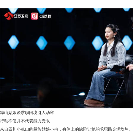
凉山姑娘谈求职困境引人动容
行动不便并不代表能力受限
来自四川小凉山的彝族姑娘小冉，身体上的缺陷让她的求职路充满坎坷。