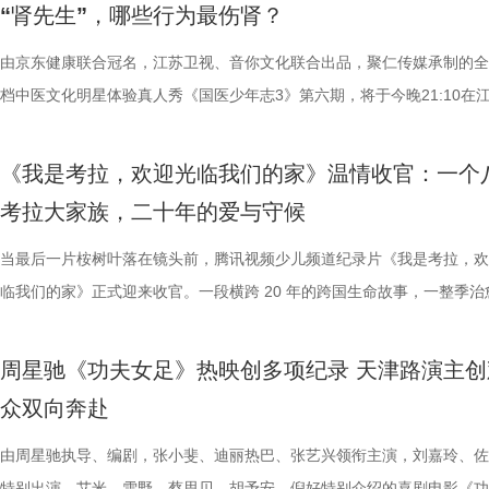
“肾先生”，哪些行为最伤肾？
力付出。”高驰表示。 目前，在积分榜上，宿迁队与常州队、苏州队同积1
精妙绝伦的叙事结构、层层递进的悬疑反转以及令人细思极恐的结局，成
拨之下，少年们会迎来哪些成长
耕优质文本，期待更多好故事从这
一个黄金时代的篇章。 每一次思想
分，凭借净胜球优势暂列第三位，与排名第二的无锡队也只有2分的差距
数观众心中的烧脑神作。豆瓣评分长年保持在8.5，累计超过百万人打分
由京东健康联合冠名，江苏卫视、音你文化联合出品，聚仁传媒承制的全
友，黄圣依再度回归，以细腻敏锐
注入不竭动力。 产业共振：199
年华的精神角落，「理解」单元将
本轮无锡队轮空的情况下，宿迁队若能全取三分，将让自己的排名更进一
列豆瓣电影TOP250第191位。从论坛时代到短视频时代，从影迷圈层到
档中医文化明星体验真人秀《国医少年志3》第六期，将于今晚21:10在
们的暖心后盾。赛场之上，她总能
的另一大亮点是1992造梦局的正
形交流、开放互动与轻社交形式，
对此，宿迁队主教练张玉宁却显得十分谦逊，在采访中直言“宿迁是弱队”
观众，这部作品始终保持着惊人的讨论热度——关于结局的解读、循环逻
视、ai荔枝播出。本期，国医少年团不仅将破解“中风谜案”，还将解锁望
绪，在开场前她特别提到华璟甜，
体，1992造梦局依托丰富多元的
的平台。「大师班」则将邀请顶级
对任何一个对手都要立足于拼。本赛季开始前，张玉宁曾喊出“进入前八”
推演以及隐藏细节的分析至今仍层出不穷。 影片讲述了单亲母亲杰丝（
健康、护肾课堂、健康求真等精彩内容。哪些健康误区值得警惕？又有哪
份勇气特别可嘉。“我这个‘班主任
化”的全产业链影视生态。街区不
打造专业电影课堂。「工作坊」将
《我是考拉，欢迎光临我们的家》温情收官：一个
号，当时外界普遍认为宿迁队完成该目标存在不小难度。但随着它接连战
·乔治饰）与一群朋友乘游艇出海游玩，途中遭遇风暴，众人被迫弃船，
单实用的养生妙招值得收藏？答案即将揭晓！ 病发现场抽丝剥茧，国医
出了她对少年们始终如一的守护
后期制作中心、服装道具库、艺人
界，打造专属艺术工坊。这不仅是
考拉大家族，二十年的爱与守候
京队、苏州队、无锡队等传统强队，这支昔日并不被看好的球队一路高歌
一艘名为“埃俄罗斯”号的神秘游轮。这艘游轮早在1930年便已失踪，船
破解“中风谜案” “病发现场探案”再度开启，国医少年团化身“健康侦探”，
轮答的默契博弈，再到项目实战的
站拍遍”的影视拍摄服务目标。 1
撞。 「参与」单元则将通过「光影
进，正不断上演“霸王归来”的“好戏”。此番坐拥主场之利，宿迁队能乘胜
一人。随处可见的血迹、神秘的指示、接踵而至的凶杀事件，将杰丝拖入
活环境、身体表现等线索中抽丝剥茧，还原病发真相。看似平常的生活习
当最后一片桉树叶落在镜头前，腾讯视频少儿频道纪录片《我是考拉，欢
究竟哪一队能冲破关卡、率先晋级？今
业布局上迈出了坚实一步。潜力榜
视频创作者，开展限时20小时的
击、连奏凯歌吗？ 常州摇身一变成“常威”，全力冲击四连胜 和宿迁队一
无法逃脱的恐怖轮回——她必须反复经历同一段噩梦，而每一次循环都隐
后，却暗藏健康危机，四人一路推理、层层分析，最终能否锁定真正病因
临我们的家》正式迎来收官。一段横跨 20 年的跨国生命故事，一整季治
视频《一站到底·少年季》第二季
质文学IP在盐城落地转化，实现“内
“造梦”的乐趣。 梦的乐园不止光
赛季常州队也给球迷们带来了足够多的惊喜。他们不仅在揭幕战中3:0完
更深的真相。 如今，这部曾陪伴无数影迷深夜研究剧情的经典之作终于
案结束后，李峰师父结合案例揭秘中风预警信号，陈妍希听得频频“对号
暖的朝夕陪伴，缓缓落下温柔帷幕。节目上线以来，无数家庭被镜头里软
逐，看强者如何高光登场、强势突
业资源，不仅为街区注入了持续的
年华还以“电影+”为核心设立「生
届亚军南通队，而且最近三场比赛接连战胜镇江队、盐城队、连云港队，
陆内地影院。相比电脑与手机屏幕，大银幕所带来的沉浸体验将进一步放
座”，一句“我有时候也会”瞬间把夏之光吓得连喊“快去医院”。随后，师父
爱的考拉、动人的保育故事与专业详实的自然科普深深打动，留下许多触
配套体系。 多方联动：共筑影视生
活烟火气的沉浸式体验。「特色市
周星驰《功夫女足》热映创多项纪录 天津路演主创
三连胜的同时，稳居积分榜第四位，从“常宝”摇身一变成为“常威”。 不过
片的悬疑氛围与情绪张力——每一次重复出现的场景、每一个细微的伏笔
传授预防口诀和推经点穴降压操，夏之光秒变“带练老师”，一本正经带着
心的观看回忆。 图片1 (1).jpg 图片2 (1).jpg 一整季萌趣治愈，解锁考拉
秀文学作品的展示平台，更是多方
与生活美学的文化奇遇。「演出快
众双向奔赴
下来常州队将迎来“魔鬼”赛程，除了宿迁队之外，将陆续迎战泰州队、徐
一次命运轮回的开启，都将在影院里获得前所未有的震撼呈现。 沉浸式
边学边练，陈妍希却忍不住笑称：“动作越标准越好笑！” 观耳辨健康，
松弛日常 整部纪录片没有戏剧化冲突，只用纯粹纪实镜头捕捉考拉家族
场，江苏世纪新城集团、中子星影
律互动中点燃欢乐氛围。「全城多
队、无锡队和苏州队，稍有不慎排名或将出现大变化。对此，主教练郑小
验 限定周边引爆收藏热情 首映礼当晚，英皇电影城大堂被精心还原为一
年团开启“肾气大测评” 新师父刘兰英登场，一场趣味十足的“观耳识健康”
生活，把独一份的“软萌治愈”送到观众眼前。我们认识了一整个性格鲜活
由周星驰执导、编剧，张小斐、迪丽热巴、张艺兴领衔主演，刘嘉玲、佐
议，此举标志着三方将在剧本开发
动，让光影之美成为点亮常熟的景
终保持着很清醒的认识。“今年各个对手都很强，没有弱队，我们每一场
雾海面”——血色海面上的巨轮正驶向未知真相，仿佛将“埃俄罗斯”号的
率先开启。夏之光意外获评“夯中之夯”，陈妍希、李雅娟、高卿尘也纷纷
拉明星天团：自带贵公子气质、一见到桉树叶就丢掉偶像包袱的园草小叶
特别出演，艾米、雪野、蔡思贝、胡予安、倪好特别介绍的喜剧电影《功
构建可持续发展的影视产业生态。
限公司、常熟市人民政府主办，中