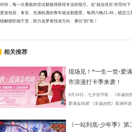
对待，每一次勇敢的尝试都值得获得专业的指引。在“就业优先”的导向
更加包容、务实、充满机遇的青年就业新图景。
每周六晚
21:45，锁
续解锁职场干货，助力追梦者找准方向、勇往“职”前！
相关推荐
现场见！“一生一世·爱
市浪漫打卡季来袭！
8月16日，七夕佳节前，《非诚勿
爱满金鸡湖”《非诚勿扰》双湖环游
活动紧密围绕园区“一生一世·爱满金
《非诚勿扰》节目组联合苏州工业
《一站到底·少年季》第
官方微博、抖音、视频号及ai荔枝