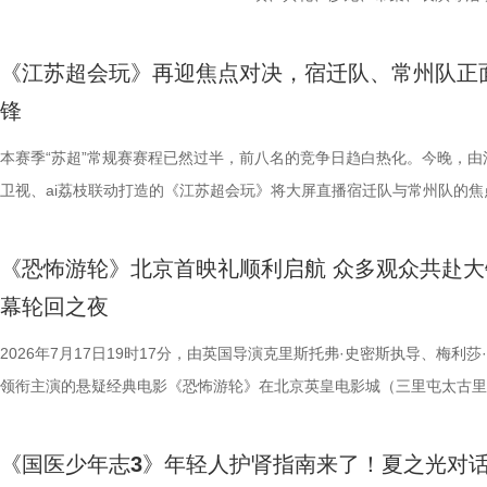
天幕上滚动播出。最后，所有人登船
定基础。紧接着的团队轮答赛考点
了一场关于IP价值转化与产业生态
由此开启的一场夏日约会。湖光嘉年
节，参与者将获颁“觅缘通关证书”。 
料，掌握幻方、数独、杨辉三角、
作，点亮IP改编新航向 作为本次
「观看」「典礼」「理解」「生活
《江苏超会玩》再迎焦点对决，宿迁队、常州队正
扰》官方微博、抖音、视频号及a
综合常识等多元内容，极致考验全
视改编价值潜力榜”的发布备受瞩
爱电影、爱生活的人，在常熟的湖
锋
共同展示各打卡点特色风景。8月1
可直接解锁终极项目挑战专属资
《小说月报》《小说月报·大字版
连接的集体体验。 同步发布的主
本赛季“苏超”常规赛赛程已然过半，前八名的竞争日趋白热化。今晚，由
与心动的城市漫游，一次《非诚勿
阵作为终极试炼的PBL项目挑战
名文学期刊2024年第9期至2025
步路线“雄鹰线”为灵感、以“雕刻
卫视、ai荔枝联动打造的《江苏超会玩》将大屏直播宿迁队与常州队的焦
片11.png
的知识全部投入实操应用，在任务
影视改编潜力的佳作，旨在为影视
线路相映成趣，将为观众打开一条
决，小屏同步直播南通队VS扬州队的比赛。主持人李响、解说员洪超将
巧、高阶速算、幻方构造原理，搭
接的桥梁。 第二届“中子星·小说
市生活相融共生的别样魅力。 银幕
袂为大家带来比赛的精彩解读。目前，在积分榜上，宿迁队与常州队同积
典古诗词，实现数理逻辑与传统文
复评阶段共有18篇作品入围，涵
湖光嘉年华下属的「观看」单元，
《恐怖游轮》北京首映礼顺利启航 众多观众共赴大
分，宿迁队凭借净胜球优势排名第三。这场比赛的胜负走向，将直接决定
维、统筹能力、抗压能力与团队
团的深入研讨与审慎评议，最终9
性与商业性的展映片单。不仅如此
幕轮回之夜
球队的排名位次。 大胜无锡士气高涨，宿迁主场静候强敌 “苏超”上一个
宇轩、陈铭意两位专业领队分别带
终评的9篇作品分别为： 活动现
深度融合常熟的自然肌理与人文底
日，最精彩的对决当属宿迁队客场挑战无锡队。最终，宿迁队反客为主，
2026年7月17日19时17分，由英国导演克里斯托弗·史密斯执导、梅利莎
路正面交锋，谁将更胜一筹、成
动总策划及推介人、著名编剧、导
观众在不同的自然与文化场域中，
高驰的梅开二度，以4:2战胜无锡队，终结对手不败金身。这场胜利，让
领衔主演的悬疑经典电影《恐怖游轮》在北京英皇电影城（三里屯太古里
理性剖析战局，“班主任”黄圣依
介。他结合市场前景与创作经验，
影片，都将通过公益放映形式开放
全队上下士气高涨。进球功臣高驰表示，这场比赛队友们的发挥都十分出
举办“一起登船坠入循环”主题首映礼。300名影迷齐聚一堂，共同见证了
她将从成长角度解读少年的赛场表
及影视化潜力，为后续的IP孵化
将举办“拾光之约荣誉典礼”，邀请
在他看来，无锡队是综合实力很强的队伍，自己和队友只能全程依靠高强
被全球影迷奉为“无限循环题材鼻祖”的影片首次登陆内地大银幕。 17年
刻启发。在激烈的赛场比拼中，张
引。 第二届“中子星·小说月报影
以“回望十年光影、致敬同行伙伴、
《国医少年志3》年轻人护肾指南来了！夏之光对
动和顽强拼抢创造进攻机会。“这份来之不易的胜利，离不开每一名队友
登内地大银幕 百万人认证必看神作 自2009年问世以来，《恐怖游轮》
由衷感慨道“年轻人为什么不怕错，
文学与影视跨界探索的深度回望，
及“拾光伙伴”的同时，回望中国电