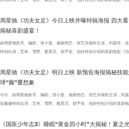
都赢得很艰难。7月、8月的四场球，对手的积分都比较靠前，我们还是
围从银幕延伸至现实。8位coser化身电影中的核心角色，2位露脸版“杰丝
专属“健康测评”，现场笑料不断。 除了耳朵，身体还有哪些细节藏着健
眼里只有干饭、冲锋像小坦克的食神小九； 一天睡足二十小时、随处皆
足》爆笑热映中。
丰富了活动内涵。都市剧《余音》
意（北京）电影有限公司、中影（
心态，一场场打、一场场做准备。”郑小田说道。 那么，究竟是宿迁队继
位蒙面版“杰丝”穿梭于人群之间，让现场观众仿佛置身于循环之中。 现
号？刘兰英师父带领国医少年团通过耳朵、指甲等细节了解身体状态，并
席睡眠官笑哥； 当年四处示爱、如今佛系养老的Happy； 曾经霸气护树
要取景地，通过影像语言展现盐城
传部、常熟高新技术产业开发区、常
周星驰《功夫女足》今日上映并曝特辑海报 四大看
卫“项羽故里”的荣光，还是常州队迎来创纪录的四连胜？今晚19:30，锁
影迷准备了极为丰富的限定周边。精美工艺海报上，杰丝手持染血利斧站
传授养耳、护肾的实用小妙招。高卿尘现场上演“手搓吴彦祖”名场面，轻
动给后辈让道的Edison； 16 岁优雅美人Alice，专属树叶糊配奶粉的老
了“剧有料”分享活动，邀请陈宇、
至18日，以拾光为名，赴光影之
揭秘喜剧盛宴！
卫视、ai荔枝《江苏超会玩》，悬念即将揭晓，让我们一起为家乡球队加
邮轮甲板之上，脚下猩红海面如同镜像般倒映出另一个自己。看似平平无
趣的互动中，大家也对肾脏健康有了更多认识。 护肾课堂欢乐开讲，夏
日常； 还有黏着妈妈不肯独立的“妈宝”洋葱头。 图片3.jpg 图片4 (1).jpg
张楚、老藤等业内大咖，围绕“什么
彩！
游轮舷窗画面明信片，用手掌摁住再放开，竟在黑漆漆的舷窗中浮现另一
身“肾先生”代言人 什么习惯最伤肾？哪些护肾方式其实是误区？夏之光
戳中全网可爱画面至今历历在目：慢吞吞啃叶子时微醺的小脸、从树上笨
由周星驰执导、编剧，张小斐、迪丽热巴、张艺兴领衔主演，刘嘉玲、佐
达观众”的主题展开深入探讨，围
掌，似乎有人试图呼救。电影中经典的“Go to Theater（剧院等你）”镜
持人，与“肾先生”展开一场爆笑访谈，通过轻松有趣的情景演绎带大家重
落的笨拙身形、搬新家后被雌性邻居包围荷尔蒙爆棚的小叶子，还有洋葱
特别出演，艾米、雪野、蔡思贝、胡予安、倪好特别介绍的喜剧电影《功
花。 随着盐城师范学院青年影视
化为透卡和斧头透扇，观众可在任何地方透过透卡回到“埃俄罗斯号”的洗
识肾脏健康。 随后，刘兰英师父现场教授补肾穴位、健肾小动作和日常
一次离开妈妈，独自和哥哥姐姐相处时慌张又懵懂的模样。无数观众被这
足》发布“众神经归位”喜剧特辑和“今日开赛”版海报，并于今日正式上映
地的揭牌，盐城在影视人才培育方
里，仿佛也在呼吁观众都进入影院完整感受这部影片的精妙。表面上显示
法。陈妍希挑战养生饮品，喝出“痛苦面具”；夏之光示范补肾手法时“下手
加修饰的可爱治愈，在快节奏生活里，从考拉慢节奏日常中寻得片刻喘息
影官宣至今，收获了大量网友的关注。影片讲述了“至尊无敌杯”开赛在即
学、影视、文旅等多方资源，将有
周星驰《功夫女足》明日上映 新预告海报揭秘技能
神秘人的徽章，撕开后竟显露女主角杰丝的面容，观众们也收获了惊喜体
不留情，高卿尘体验后直呼“一下子就通了”，护肾课堂笑点不断。还有哪
幕里满是“看完瞬间抚平内耗”“考拉过上了我想过的生活”的走心留言。 图
众顶尖球队即将展开一场前所未有的巅峰对决！而此时的功夫女足队员们
有全国影响力的影视文化高地和文
球“癫”覆想象
似乎和刚进入第一轮循环的杰丝一起揭露了神秘人的身份。此外，现场还
单实用的养肾方法，等待国医少年团现场解锁？ 求真挑战欢乐升级，护
5.jpg 图片6 (1).jpg 藏在桉树叶下的深情，读懂万物共通的温柔 如果说
直接拿了地狱难度剧本？！对手各个身怀绝技，外界也在层层施压，赛场
集章活动，影迷们踊跃参与，将这份独特的“登船凭证”珍藏带回家。 大
边玩边学 护肾求真挑战正式开启，刘兰英师父围绕护肾食材、养肾动作
节目出圈密码，贯穿全季的亲情羁绊、双向守护，则是戳中千万女性家庭
一环套一环……她们能否靠功夫在绿茵场上逆风翻盘？影片今日公映，并
今日，由周星驰执导、编剧，张小斐、迪丽热巴、张艺兴领衔主演，刘嘉
浸观影 首批观众口碑出炉 19时17分，随着影厅灯光渐暗，这场等待了1
搭配等内容，为大家分享实用健康知识。挑战过程中，夏之光化身高卿尘
的情感内核。观众们被片中细腻情感深度共情，尤其是洋葱头断奶独立的
启为期五天的全国路演，主创团队将悉数现身映后见面会，与首批观众进
佐藤健特别出演，艾米、雪野、蔡思贝、胡予安、倪好特别介绍的喜剧电
“登船”仪式正式开启。200余名观众在大银幕上沉浸式体验了这场无处可
“场外热线”，隔空支招默契十足，现场火花不断。最后，陈妍希、高卿尘
段，成为全片情绪高光。考拉妈妈Hana整日背着幼崽，即便负重疲惫，
度交流，倾听最新鲜、最真实的观影反馈。 周星驰片场高
《功夫女足》发布“来吧！出招！”版预告及“坐等开场”版海报，并将于明
轮回噩梦。漆黑封闭的影厅完美贴合了游轮孤立无援的压抑氛围，环绕音
验了针灸调理，在轻松欢乐的氛围中收获更多养生知识。 从破解中风谜
分开后仍隔着围栏不停呼唤、四处寻觅的模样，完美复刻人间父母“想放
戏，脑洞大开点燃爆笑赛事 在今日发布的“众神经归位”喜
式上映。随着“至尊无敌杯”赛事进入倒计时，来自世界各地的顶尖球队高
《国医少年志3》睡眠“黄金四小时”大揭秘！夏之