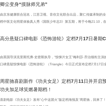
海风、空荡走廊的脚步声、细碎琴音尽数放大。海面风暴来袭时的压迫感
观耳识健康，再到“肾先生”国医讲堂和护肾求真挑战，国医少年团还将解
舍不得”的矛盾心绪。还有20年前远渡重洋的老祖宗淘淘，克服物种繁育
辑中，周星驰导演那原汁原味的无厘头幽默再度席卷片场。演员们在拍摄
结，一场融合功夫奇招与绿茵较量的爆笑视听盛宴即将拉开帷幕。影片讲
卿尘变身“摸脉师兄弟”
轮内部空旷幽深的窒息氛围，在大银幕与环绕声的加持下被极致放大。 “
些容易被忽视的身体提醒？锁定今晚21:10江苏卫视、ai荔枝播出的《国
限，诞下全球唯一海外存活考拉双胞胎，保育员青姐二十余年与它“相爱
情投入，在一次次的尝试中挖掘自身更多可能。周星驰导演也亲自下场示
“至尊无敌杯”开赛在即，一众顶尖球队即将展开一场前所未有的巅峰对决
影院观看《恐怖游轮》的体验，确实要比以前在电脑上看强多了，无论视
年志3》，更多关于护肾与健康生活的答案，等你一起揭晓！
杀”，从初见胆怯到晚年细心照料，一整本泛黄饲养日记写满人与动物的
用标志性的无厘头表演为演员打开思路，从节奏把控到表情拿捏，逐一拆
此时的女足队员们开局直接拿了地狱难度剧本？！对手各个身怀绝技，外
由京东健康联合冠名，江苏卫视、音你文化联合出品，聚仁传媒承制的全
果还是相应的沉浸感，都令我感慨‘这票补得值’。”有影迷在映后感叹道。
羁绊。 图片7.jpg 图片8 (1).jpg 除了园内朝夕相伴，纪录片还跨越山海
反复调整，帮助全组迅速进入“星”式喜剧状态，将其独特的喜剧风格融入
在层层施压，赛场诡计一环套一环……她们能否靠功夫在绿茵场上逆风翻
档中医文化明星体验真人秀《国医少年志3》第五期，将于今晚21:10，
观众表示：“全程没有突兀的jump scare，却让每一寸寂静都透着未知的
洲溯源。20 年前护送考拉来华的保育专家、澳洲本土考拉保育员再度重
个镜头。三位主演亦坦言，星爷的无厘头喜剧风格极具感染力，这场大师
我们拭目以待！ “坐等开场”版海报.jpg 技能足球各显神通，绿茵对决爆
卫视、ai荔枝播出。本期，国医少年团将从睡眠难题、痛经科普到三高调
意。全场影迷屏息观影、情绪同频，这种集体沉浸式的紧绷感，让影片的
两地守护者回望当年并肩种树、改造家园的岁月。澳洲野外栖息地退化、
导与演员突破自我的碰撞，令人对影片期待值拉满。 同步
电影《功夫女足》脑洞大开，将功夫与足球融合成一个颠覆想象、高能爆
解锁一堂贴近打工人、女性群体和年轻人日常生活的健康课。睡不着、痛
高分悬疑口碑电影《恐怖游轮》定档7月17日暑期
氛围格外真实。” 影片结束后，不少观众仍在影厅内驻足讨论。“第一次
考拉濒危的现实镜头，搭配长隆迁地保护的二十年实践，让这份情感跳出
的“今日开赛”版海报中，功夫女队全员集结，飒爽英姿气场全开，个个拿
全新世界。在这里，比赛不再是常规的体力与战术较量，而是各个队伍绝
忍、吃得咸、糖分高，这些看似普通的小问题，背后究竟藏着哪些身体信
反转惊到，时隔多年坐在大银幕重看，完全是两种感受。它厉害的不是单
园区，升华为跨越国界、守护同一物种的共同初心。从考拉母子、奶爸奶
核武器，散发着一股来势汹汹的气势，似乎随时准备迎战！明亮海报呈现
奇招的碰撞。今日发布的“来吧！出招！”版预告中，“至尊无敌杯”赛事启
1、睡眠难题引共鸣，夏之光摸脉“开挂” “好烦又睁眼到夜半”，节目一开
烧脑反转，而是一整套严丝合缝的循环叙事，越品越压抑。”一位影迷在
考拉、中澳保育同行三重情感线，让观众看见：爱不分物种，牵挂不分距
氛围，搭配热血功夫元素，展现出周星驰作品里特有的荒诞而欢乐的喜剧
队员们开局就闯入大型高手内卷现场。参赛各队绝活花样百出：梨花队凭
宇宙用一首改编曲《若是睡眠还没来》唱出失眠人的真实心声。陈妍希、
由英国导演克里斯托弗·史密斯执导，“惊悚片女王”梅利莎·乔治领衔主演
分享道。还有观众感叹：“在电脑上看过无数遍，但坐在电影院里，那些
图片10 (1).jpg 图片9.jpg 以纪实为载体，藏在温柔画面里的硬核自然科普
围。这场各路奇人爆笑集结的奇幻赛事，必将为观众奉上一段兼具极致笑
美瞳大法把控全场，珊瑚队巨人射门输出攻击力拉满......各路对手招式天
尘纷纷认领睡眠困扰，李雅娟一句“我睡眠超过八小时才能睡够”，更让全
口碑悬疑惊悚电影《恐怖游轮》（Triangle）今日正式宣布定档7月17日
的画面完全变了一个模样。” 越挣扎越循环 暑期档最“冷”选择 正如定档
愈之外，节目始终坚守专业科普底色，把冷门考拉知识点转化为老少皆宜
燃爽功夫对决的高能体验。 周星驰脑洞全开，解锁功夫女
空，难题一波接着一波袭来，一场欢乐“大乱斗”就此展开。面对愈战愈强
慕不已。睡不着、睡不醒、半夜醒来难再入睡，原来不少人都有自己的睡
上映，并同步释出定档海报及定档预告。《恐怖游轮》自2009年问世以
所写——“越挣扎，越循环”，当命运开始重复，每一次试图逃离的努力，
懂内容，成为无数家长首选亲子自然教育素材。镜头向观众呈现长隆二十
大看点 纵观整部影片，其所展现出的多重艺术维度与情感
手和层出不穷的圈套，这支内忧外患的“奇兵”能否在赛前重塑信任、突破
题。 本期节目，北京中医药大学中医学院党委书记，曾任北京中医药大
借精妙绝伦的叙事结构、层层递进的悬疑反转以及令人细思极恐的结局，
周星驰喜剧新作《功夫女足》定档7月11日并开启
能成为下一次循环的起点。不少首批观众在观影后纷纷表示“后劲远超普
育硬核体系，早在考拉落地十年前便布局四大桉树基地，培育16种、三
核，无疑构成了吸引观众的核心亮点。第一大看点便在于不可替代的周星
肋？预告悬念感十足，令人对正片走向倍感好奇。 同步释出的“坐等开场
学院院长的李峰师父从摸脉切入，开启一堂轻松又实用的睡眠课堂。夏之
无数观众心中的烧脑神作。影片豆瓣评分高达8.5，累计超过百万人打分
功夫加足球笑燃暑期档！
悚片”“值得反复细品”。有观众评价道：“看似是时空悬疑，实则是无法和
株桉树，每日供应上千斤新鲜枝叶，根据粪便状态精准调整树种；恒温恒
怀。作为无数影迷心中的喜剧标志，周星驰再度执导并编剧，本身就赋予
报则以强烈的反差感抓人眼球。大家姿态惬意潇洒，浑身散发一股漫不经
场给成员们摸脉判断状态，不仅说得头头是道，还获得师父肯定。随后，
无数影迷奉为“人生必看的悬疑电影之一”。 【7.1M】《恐怖游轮》定档
自我惩罚。大银幕放大宿命的无力，看完后劲绵长，不愧是循环悬疑天花
属居所、定期火焰消毒树架、夏令时户外放风机制，全方位还原考拉舒适
片独特的号召力。相信此次新作不仅能够唤醒观众内心深处的观影记忆，
悠闲。看似是一群闲散自在的小人物，却个个眼神坚定，霸气侧漏，反差
少年团展开睡眠知识问答，从几点睡最合适、睡多久更健康，到半夜醒来
副本.jpg 无限循环鼻祖首登内地大银幕 作为影迷心中的“循环电影天花板
喜剧电影《功夫女足》发布“心中这团火”版定档海报及“周星驰，回来了！