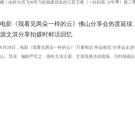
传媒有限公司、北京锦橙文化传媒有限公司、晋思拓展有限公司、北京微
赛，我们影院见！
文、英语、塞尔维亚语，持欧足联A级教练证书。他与镇江渊源颇深，早
身亡后，贴身保镖科尔·里德被栽赃为凶手，遭到全境通缉。为躲避警方
昆汀率剧组在此驻扎拍摄长达三个月，并特邀袁和平出任武术指导，袁家
的巅峰对决，一招一式不留退路，暴烈的拼杀，喷涌的怒火，打出了极致
燃！由科大讯飞AI学习机独家冠名的江苏卫视《一站到底·少年季》第二
科网络技术有限公司联合出品。影片今日上映，诚邀广大观众步入影院，
2017年就担任镇江华萨文旅足球俱乐部（中乙）职业队第一助理教练，
捕，也为了查明真相、替老板复仇，科尔登上一艘驶向公海的远洋货轮，
演“疯狂88人”，并联合一众中方人员、华人影人协同创作。追溯创作根源
听冲击。北京路演现场，观众称赞打戏镜头给得非常扎实，每一招的攻防
式启动选手招募。作为全国青少年益智科普答题节目标杆，新一季节目在
这场融汇喜剧色彩与竞技魅力、兼具欢笑与热血的绿茵较量。
执行主教；2018年，出任镇江华萨文旅足球俱乐部（中乙）职业队第一
外卷入一场牵涉国际势力的巨大阴谋。货轮成为血色牢笼，一场避无可避
汀深度热爱邵氏经典功夫片，《杀死比尔》的动作美学、叙事内核甚至配
解都一览无余，彰显出“港产动作片最硬派的暴力美学”。谈及让无数观众
打磨、题目梯度、内容设计上也将迎来全面的重磅升级。 与此同时，备
电影《我看见两朵一样的云》佛山分享会热度延续 
练。 展望后续的比赛，刘丹表示，整个队伍都在一个求新求变的状态，
上密室死斗正式打响。 影片在海外首次官宣后，就引起了热烈反响，海
深受经典港式武侠熏陶。 此次定档8月7日的《杀死比尔：血色全传》，
了”的终极混战戏，谢苗透露总共拍了18个晚上，天黑就开打，天亮就收
的线下城市赛也同步火热开启，首场线下城市赛定于7月4日在山东济南
源文淇分享拍摄时鲜活回忆
练组也会给队员带来一些新鲜感，让一切向好的方向发展。“作为教练组
纷纷留言表示期待，直言：“记忆中的杰森·斯坦森又杀回来了！”“为了杰
原昆汀导演原生创作意图的终极导剪版，包含海外公映的《杀死比尔1》
不仅五位演员之间需要默契，还要跟摄影机配合，其中有个镜头拍足8个
宇城隆重举办。新一季的智慧风暴将从泉城出发，再次席卷全国，寻找最
们会努力提供一切可能的帮助，去制定一个比较详细的目标和规划，从进
一定第一时间冲进影院！”也有网友对释出的预告印象深刻，表示：“近身
《杀死比尔2》，更追加多段从未公开的全新动画素材；放映中途设置15
时，只为捕捉到最完美的动作瞬间。这场戏的动作编排难度之高，也让谢
力与临场风采的“小小站神”！ 首季斩获全网热搜520+ “脑综天花板”回归
6月28日，电影《我看见两朵一样的云》“只要相念 终会相见”分享会走进
球、得一分、赢一场去逐步完成。”刘丹说道。 虽然成绩不理想，镇江球
戏干净利落，一枪爆头的场面刺激生猛，我预感这将是一场值回票价的视
中场休息，让大家更为舒适观影，尽情沉淀影片浓烈情绪，可谓是前所未
忆犹新。有个镜头是王伟被打到一边，重新加入战团时要用一个滑跪走位
接暑期档 回顾上一季，《一站到底·少年季》自开播以来便持续领跑同档
山。导演、编剧严艺之，领衔主演王源、文淇现身活动现场，与到场观众
是对主队给予了最大的支持。“现在已经没有任何压力了，我们比任何球
宴。”“没想到短短二十秒的预告里有这么多冲击力十足的画面，被围困在
不容错过的大银幕体验。 血色宿命启幕 利刃新娘踏上终极复仇之路 《杀
柏龙扎向纳文的刀，为找准出刀、踩刀的时间点，几位演员练习了很久。
艺赛道，交出了一份惊艳的行业成绩单。节目CSM35城与71城平均收视
影片角色内核与幕后创作等内容展开深度交流，现场氛围热烈，掌声不断
敢拼！”“我们只需要轻装上阵，胜利一定会水到渠成的！”球迷们纷纷在
还能一人爆头多个敌人，干净利落的打斗超出了我的预想！”影片在保留杰
尔：血色全传》以极致惨烈的悲剧开篇，全程围绕女主“新娘”的终极复仇
坦言，拍摄这部电影的心理压力有点大，因为大家都想把最好的一面展示
突破1%，稳居同时段收视TOP2，展现出强大的观众黏性。 网络热度同
片中，阿志（王源 饰）始终对眼前世界的真实性保持怀疑，并执着寻找
台留言道。 那么，究竟是泰州队如愿赢下这关键三分，还是镇江队“爆冷
斯坦森最具代表性的动作风格的同时，又加入了海上封闭货轮的场景设定
展开，层层递进谱写了一场贯穿全篇的血色救赎与复仇史诗。作为前杀手
来，全都不怕累、自己卷，却也因此在动作呈现上碰撞出了不少新东西。 
面引爆。整季节目全网曝光量超16亿，相关短视频播放量累计达5亿，强
案的线索。古灵精怪的小一（文淇 饰）闯入他的生活，也让这场关于真
分？今晚19:30，锁定江苏卫视、ai荔枝《江苏超会玩》，悬念即将揭晓
信这个孤狼杀神在高压环境中极限反杀复仇的故事，将为中国观众带来更
“新娘”在发现自己怀有身孕后意欲金盆洗手，远走他乡。谁知，看似寻常
电影《火遮眼》北京路演现场图-领衔主演谢苗.jpg 人物旧伤疤背后藏着
获全网热搜热榜529个；在猫眼腾讯视频电视综艺热度榜13次登顶TOP1
的探寻有了新的方向。两人在真假难辨的世界中相遇相伴、彼此影响，共
奇、更直白生猛的感官体验。 电影《怒之杀》由中国电影集团公司进口
礼彩排，却遭遇了一场惨绝人寰的屠戮。前爱人暨杀手组织头目比尔带领
杨恩又解读雨晴用手语说气话 北京路演现场不乏已经三刷、五刷，既有
频号整季直播观看人数突破300万。从情怀满满的#一站到底回归#，到引
向未知的出口。电影由严艺之导演、编剧，吴楠联合编剧，王源、文淇领
电影产业集团股份有限公司发行、译制，霍尔果斯千澄影业有限公司协助
成员血洗现场，“新娘”头部中弹，亲友惨遭毒手。在长达四年的昏迷之后
港产动作片黄金时代的观众，亦有因为《火遮眼》而爱上动作片的05后
民惊叹的#被10后小学生的格局震惊#，节目实现了从垂直知识圈层向大
演，温茉言、闫楠主演，张颂文特别出演，陈创、杨九郎、赵子琪、赵天
广，影片即将登陆全国影院，敬请期待！
难不死的“新娘”苏醒，心底只剩滔天恨意。为了完成复仇，她必须先逐一
众，他们纷纷称赞，《火遮眼》是一部非常适合在暑期观看的解压大爽片
领域的成功穿透，铸就了其“脑综天花板”的行业地位。 带着上一季的满
钎城友情出演，目前正在全国热映。 1.jpg 主创畅聊取景地拍摄回忆 粤
组织的四名成员，最终直面宿敌比尔。 定档预告直观展露《杀死比尔：
仅有毫不拖泥带水的密集动作场面，还有王伟、纳文对抗恶势力时爆发的
誉，《一站到底·少年季》第二季在赛制内容与教育立意上迎来了全方位
趣味十足 再次回到影片取景地之一佛山，主创们感慨颇多，现场分享了