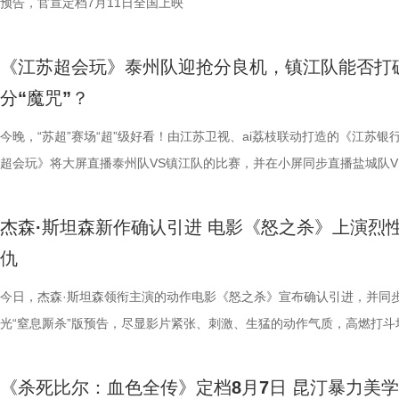
板。” 还有影迷指出，在观众已经看了大量类似叙事结构的作品后，《恐
环境 繁育科普更是干货满满，考拉仅 33-35 天短暂孕期，新生儿仅有花
一次对经典喜剧基因的深情回望，让人在银幕前得以重温那份久违的“星”
现得淋漓尽致。这群惹不起的市井奇人，上场将会掀起怎样的热血风浪呢
办，美食奖励不断加码。面对这些困扰打工人的睡眠问题，师父又会带来
次《恐怖游轮》首次登陆中国内地大银幕，对于无数曾经在电脑屏幕前反
预告，官宣定档7月11日全国上映
轮》的口碑仍旧坚挺，逻辑也仍经得起推敲，甚至可以开辟出新的解读方
大小，需在育儿袋发育半年；幼崽必须食用母考拉特殊分泌物才能消化带
剧感动。 在情怀的依托下，影片标志性的戏剧张力同样引
这份悬念，唯有走进影院方能揭晓。 周星驰脑洞全开，功夫女足奇招尽现
助眠小妙招？ 2、痛经不要硬扛！国医少年团解锁女性经期健康课 走进“
究剧情细节、绘制时间线、分析循环逻辑的观众而言，不仅是一次重温经
早已成为经得住时间考验的作品。“十多年之后依然新奇的无限嵌套循环
树叶；野外考拉单胎进化逻辑、野外栖息地危机、迁地保护野外复壮长远
胜。第二大看点则聚焦于原汁原味的无厘头喜剧风格。从目前释出的物料
星驰导演的电影素以天马行空、充满脑洞著称，他总能在看似荒诞的设定
走廊”，“钝刀割肉”“疼到眼前一黑”等真实描述，让夏之光、高卿尘震惊不
机会，还是一场迟到了17年的大银幕之约。 从论坛时代到短视频时代，
《江苏超会玩》泰州队迎抢分良机，镇江队能否打
构，经典真的永远不过时。” 上映前夕，影片超前点映已在全国率先开启
等专业知识，都通过日常饲养场景自然输出。孩子看得津津有味，家长也
看，电影依然保留着那种荒诞中透着温情的幽默底色。密集的喜剧笑料与
建出自洽而动人的世界观，将日常细节转化为极具戏剧张力的笑料，同时
李雅娟分享自己的痛经经历，陈妍希也提醒大家多理解女性经期状态。痛
迷圈层到大众观众，这部作品始终保持着惊人的讨论热度。关于结局的解
分“魔咒”？
批观众纷纷在社交平台分享观后感：“大银幕太震撼了”“细节多到头皮发麻”
完整野生动物保育知识，真正实现看纪录片的同时完成自然启蒙。 图片11.
路的台词设计层出不穷，力求让观众在捧腹大笑之余，也能感受到周氏喜
对人物成长与团队精神的深刻观照。想必《功夫女足》也延续了这一创作
的“忍忍就好”吗？ 杭州市中医院中医妇科主任医师马景师父通过黑巧克
循环逻辑的推演以及隐藏细节的分析至今仍层出不穷。如今，这部曾陪伴
完立刻想二刷”。这些评价也印证了一个事实——《恐怖游轮》不仅属于
图片12 (1).jpg 一场双向奔赴的陪伴，节目完结但故事未完待续 上线至
生活细节的独特解构。 与幽默风格相辅相成的，是表现形
因，他将功夫足球的舞台拓展至全球性赛事，风格迥异的多国队伍轮番登
红汤、暖宝宝等日常话题，带领国医少年团破解痛经护理误区。高卿尘凭
影迷深夜研究剧情的经典之作终于首次登陆内地影院。相比电脑与手机屏
今晚，“苏超”赛场“超”级好看！由江苏卫视、ai荔枝联动打造的《江苏银
十七年，它同样属于今天。豆瓣8.5分、超百万人评分的成绩，让它成为
数粉丝自发蹲守更新、记录每只考拉生日，把考拉当成生活里温柔精神寄
的大胆突破。第三大看点则是功夫与现代女足跨界碰撞的脑洞设定。影片
各种稀奇古怪的招数与功夫绝技混搭碰撞。如此多样的元素，在周星驰手
活经验答对师父问题，被夸“适合学妇科”，意外找到新赛道。除了常见的
大银幕所带来的沉浸体验将进一步放大影片的悬疑氛围与情绪张力。每一
超会玩》将大屏直播泰州队VS镇江队的比赛，并在小屏同步直播盐城队V
留名的经典，而首次登陆内地大银幕，则让它拥有了全新的生命。 《恐
有人每周奔赴园区只为远远看一眼心爱考拉，有人为每只小家伙剪辑专属
统的功夫招式与绿茵竞技巧妙交织，在动作设计与视听语言上倾注了大量
但不显凌乱，反而因独特的喜剧逻辑而妙趣横生，让人期待他如何延续一
误区，师父还会现场教学哪些缓解痛经的按揉方法？ 3、从“盐”值刺客到升
复出现的场景、每一个细微的伏笔、每一次命运轮回的开启，都将在影院
州队、无锡队VS宿迁队、徐州队VS南京队的三场焦点对决。主持人李响
轮》正在全国院线热映。风暴已至，轮回开启。那艘名为“埃俄罗斯”号的
频，屏幕内外，一场人与考拉、平台与家庭的温柔双向陪伴悄然成型。 
思。传球、防守与射门在此处演化为一场场精心编排的功夫交锋。这种打
疯狂创意，将足球竞技、各路奇招与喜剧包袱熔于一炉，创造出别具一格
公堂，三高风险藏不住了 三高离年轻人很远吗？本期节目中，国医少年
得前所未有的震撼呈现。 百万人认证必看神作 大银幕揭开轮回真相 《恐
老搭档夏宇翔一起，为大家带来本轮赛事的精彩解读。目前，在积分榜上
杰森·斯坦森新作确认引进 电影《怒之杀》上演烈
游轮上的秘密，正等待更多观众走进影院揭晓。
的故事走到了尾声，但属于考拉的生活永远没有休止符。长隆的桉树林依
有认知的奇幻设定，不仅展现了女足队员的柔韧与武艺的刚猛，也为全片
幕奇观。 在电影《功夫女足》中，周星驰的脑洞或许更体现在角色塑造
了一堂“三高健康课”。预防高血压环节，李峰师父通过“身体信号盲盒”带
轮》豆瓣评分长年保持在8.5，超百万观众评价打分，位列豆瓣电影 TOP2
州队2胜3负位列第十，镇江队则六战皆墨排名倒数第一。对两支球队而
仇
日鲜活，八代考拉大家族在这片专属家园里自在吃喝、安然休憩，而横跨
了兼具燃感与爽感的视觉张力。 而在精彩的动作呈现与幽
编排上。影片中，女足队员们性格迥异，彼此间的摩擦反而成为戏剧张力
认识高血压风险，陈妍希“屡屡中招”，高卿尘感叹“姐姐，这节目来的真值
第 191 位。相比单纯依靠反转取胜的悬疑片，《恐怖游轮》将时间循环
场比赛既是荣誉之战，更事关常规赛后半段的走势，双方势必将拼尽全力
国、助力野生考拉种群复壮的保育计划也在稳步推进。 图片15 (1).jpg 
素的包裹之下，影片最能触动观众的，莫过于周星驰导演一贯的人文精神
源。夸张技能混搭竞技场面，碰撞出独特的喜剧火花。可以预见，影片将
笑点拉满。含盐量竞猜中，面包、话梅、泡面等常见食物轮番登场，谁才
惊悚、命运寓言与人性剖析巧妙融合，创造出一个逻辑严密却又充满哲学
州队主场不容有失，“冠军泰”盼逆风起势 对泰州队来说，这是一场不容
今日，杰森·斯坦森领衔主演的动作电影《怒之杀》宣布确认引进，并同
14.jpg 我们暂时和这段温柔的线上陪伴挥手作别，可这段旅程带给我们
四大看点在于接地气的小人物成长与蜕变。 剧中的女足队员们并非完美
集笑料中展现一支队伍从摩擦到凝聚的转变，让观众在让观众在欢笑中看
藏最深的“盐”值刺客？随后，高卿尘迎来“摸脉初体验”，认真学习“寸关尺
的故事世界。许多观众在首次观影后往往会立刻开启第二遍、第三遍观看
比赛！ 此前四场比赛，泰州队接连负于徐州队、无锡队、苏州队等传统
光“窒息厮杀”版预告，尽显影片紧张、刺激、生猛的动作气质，高燃打斗
不会消散，看过考拉母子间的不舍牵挂，读懂保育员二十年默默坚守，了
她们在面对强敌和外界施压时，同样会历经迷茫、退缩与自我怀疑。正是
长和坚持。这份奇思，正是《功夫女足》献给观众的独特惊喜。 电影《
次上手诊脉，现场又紧张又好笑。 高血糖环节则化身趣味公堂，大米粥
为寻找那些隐藏在细节中的线索与答案。 在今日发布的定档预告中可以
仅在扬州身上全取三分，表现可以用差强人意来形容。究其原因，在于泰
与肃杀氛围扑面而来。《怒之杀》作为杰森·斯坦森近五年来最刺激的限
危物种保护的重量后，心底生出对所有弱小生命的温柔与敬畏，会长久留
真实的脆弱与挣扎，让她们在团队默契与不屈斗志下的逆风翻盘更具说服
足》由周星驰执导并编剧，张小斐、迪丽热巴、张艺兴领衔主演，刘嘉玲
瓜、小夜灯接连登场“喊冤”，国医少年团边断案边解锁控糖知识。随后的
影片讲述了单亲母亲杰丝（梅利莎·乔治饰）与一群朋友乘游艇出海游玩
核心阵容的流失。新赛季，泰州队阵中缺少了巴特、樊超等诸多核心球员
银幕复仇爽片，在延续其拳拳到肉的硬核动作风格之外，更以直白凌厉、
《杀死比尔：血色全传》定档8月7日 昆汀暴力美