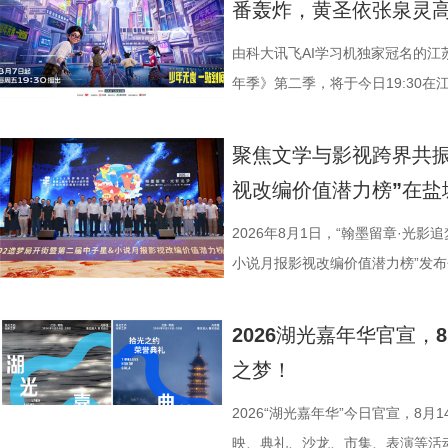
番轰炸，黄圣依张泉灵
珏、孙嬿婉将携手《非诚勿扰》人
组成“打卡团”阵容，带领多组情侣
由科大讯飞AI学习机独家冠名的江
觅缘之旅。 图片8.png 苏州是
年季》第二季，将于今日19:30在
语，一面是工业园区的摩登璀璨。本
位优秀少年集结登场，开启一场兼
依托金鸡湖与独墅湖双湖水域联动
量。首期赛场就将迎来二选一残酷
聚焦文学与影视跨界共振
心动美好的浪漫之旅。打卡动线贯
有一支队伍能够晋级进入下一赛程
视改编价值潜力榜”在盐
02、独墅湖月亮湾码头、飞翔雕塑
而出？答案今晚揭晓！ PBL
融天幕、月光码头九大地标，让参
较于第一季，本季赛制紧扣新课标
2026年8月1日，“翰墨留章·光影
浪漫故事。 图片9.png 打卡之
PBL项目挑战模式，模拟真实学
小说月报影视改编价值潜力榜”发
地居民及外籍人士、港澳台同胞提
行知行合一、学以致用的教育内核
活动由中国世界电影学会、江苏省
02两座旅游驿站，在“婚拍友好驿
加持、学科专家权威解读，以科学
化广电和旅游局、盐城经济技术开
2026湖光嘉年华官宣
宾还会前往独墅湖月亮湾码头，体
子告别被动学习，培养自主学习、
公司、中子星（陕西）影业有限公
之梦！
翔雕塑，嘉宾们将登上128米亚洲
力。 节目通过抢位赛、团队轮
达文化传媒公司联合主办，盐城师
鸡湖全景，随后前往苏州当代美术
方位检验少年们的综合素养。首轮
活动当天，众多知名编剧、导演、
2026“湖光嘉年华”今日官宣，8
动。夜幕降临，活动转场至圆融天幕
年凭借扎实数理基础与超快临场反
人齐聚一堂，共同见证文学与影视
映、典礼、沙龙、市集、表演等活