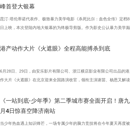
我们静静期待下一次相逢，再走进这个满是温暖与生机的考拉之家，八代
也更容易让身处现实中的普通观众产生深度共鸣。 电影《
藤健特别出演，艾米、雪野、蔡思贝、胡予安、倪好特别介绍，赵丽娜、
脂环节，李雅娟自述是高血脂患者，国医少年团开启现场问诊。夏之光一
中遭遇风暴，众人被迫弃船，登上一艘路过的巨大游轮。这艘名为“埃俄罗
心轮换出现断层。如此一来，球队战斗力明显下滑，曾经固若金汤的防守
爆头的感官冲击，点燃动作片影迷期待。 影片由让-弗朗索瓦·雷切执导
峰首登大银幕
大家族的故事仍在继续，我们的故事也是。
女足》由周星驰执导并编剧，张小斐、迪丽热巴、张艺兴领衔主演，刘嘉
靖、张继聪、欧阳万成友情出演，陈旻、李卓媚、秦鹏飞、张天一、孙子
入“问诊”状态，从饮食到作息层层追问，被夸“好专业”。师父现场解锁“三
的游轮早在1930年便已失踪，船上空无一人。随处可见的血迹，神秘的
频出现漏洞。目前，泰州队失球数达9个，仅略少于镇江队的13个，后场
·斯坦森领衔主演，将以生猛复仇贴脸暴击的烈度与全新海上密闭空间厮
佐藤健特别出演，艾米、雪野、蔡思贝、胡予安、倪好特别介绍，赵丽娜
洪蕾、施予斐、景如洋、李奕臻、赖赖、葛依萱、王奕彤、马睎悦、邹霞
护法”，哪种抗阻运动有助于预防高血压？日常护糖又有哪些小妙招？ 从
接踵而至的凶杀事件，将杰丝拖入一个无法逃脱的恐怖轮回——她必须反
的压力可想而知。 不过，好消息是，在上一场与南通队的比赛中，泰州
命的设定，为观众带来一场新鲜刺激的银幕体验。 电影《怒之杀》引进图.
昆汀·塔伦蒂诺代表作、极致暴力美学电影《杀死比尔：血色全传》定档8
阳靖、张继聪、欧阳万成友情出演，陈旻、李卓媚、秦鹏飞、张天一、孙
桐侥、张娣主演，张琪、房岩、邓月平、CHANYA、许君聪、门腔、冯
人的深夜困扰，到女性经期健康课，再到“三高刺客”的层层现身，国医少
历同一段噩梦，而每一次循环都隐藏着更深的真相…… 而在同步释出的
明显回升，以1:0赢下了这场“宿命对决”，继上届决赛后再度战胜对手。
杰森·斯坦森硬核暴击贴脸输出 密闭空间厮杀肾上腺素飙升 在今日发布的
日上映，本次登陆内地大银幕的为终极导剪版。作为影史公认暴力美学巅
七、洪蕾、施予斐、景如洋、李奕臻、赖赖、葛依萱、王奕彤、马睎悦、
唐香玉、李明远、苗溢伦、鄂靖文、AVANTGARDEY、张美娥、那迪、
将会收获哪些生活里的健康智慧？锁定本期节目，今晚21:10江苏卫视、a
报中，杰丝手持染血利斧站立于邮轮甲板之上，脚下猩红海面如同镜像般
南通队上下兴奋异常。打进制胜一球的吴硕涛表示：“我们前几场的战绩
厮杀”版预告中，杰森·斯坦森孤身置身危机四伏的楼梯间，面对接连不断
作，影片承载着几代影迷的情怀与执念，此次《杀死比尔：血色全传》重
霞、崔桐侥、张娣主演，张琪、房岩、邓月平、CHANYA、许君聪、门
别出演，由深圳电影制片厂有限公司、星辉海外有限公司、上海猫眼影业
枝播出。更多身体发出的“小信号”，等你一起揭晓！
出另一个自己。上下颠倒的人物构图与血色海面形成强烈的视觉冲击，不
好，急需要一场翻身仗，大家都咬着牙、拼着一股劲，就是一定要拿下这
堵与追杀，以凌厉身手展开绝地反击，在狭小空间开启一对多高能打斗。
档，大银幕原汁原味展现昆汀·塔伦蒂诺导演对影片的原初创想，更收录
港产动作大片《火遮眼》全程高能搏杀到底
勉恒、唐香玉、李明远、苗溢伦、鄂靖文、AVANTGARDEY、张美娥、
公司、中国电影产业集团股份有限公司、QUAK LIMITED、深圳乐丰投
现出影片浓烈的悬疑惊悚氛围，也暗示着故事中不断重复、永无止境的循
球！” “泰州发布”则用“一场久违的胜利”来形容这场关键战，并点赞道：“
追逐、持刃肉搏、贴脸爆头等动作名场面轮番上演，高强度高观赏性打斗
独家动画片段、上下篇章合映，一站式呈现酣畅淋漓的复仇狂宴。 微信
冯禧特别出演，由深圳电影制片厂有限公司、星辉海外有限公司、上海猫
有限公司、未来资本投资管理有限公司、小艾科技有限公司、STEAM RO
命。海报上方“越挣扎 越循环”的标语更进一步点明影片核心主题，当命
分拼出了血性，拼出了骄傲，更拼出了球迷心中的希望。”那么，面对联
搭配快节奏的镜头调度，让影片的紧张氛围持续升级。 作为全球最具代
_20260702101109.jpg 影史暴力美学巅峰终极导剪版 首登内地大银幕 
业有限公司、中国电影产业集团股份有限公司、QUAK LIMITED、深圳
HK LIMITED、大喜市影视文化（山西）有限公司、华艺视界（深圳）影
重复，每一次试图逃离的努力，都可能成为下一次循环的起点。 电影《
名垫底的镇江队，泰州队能否继续上演“冠军泰”归来的好戏？ “穷”则思变
动作明星之一，杰森·斯坦森凭借极具观赏性与力量感的动作表演塑造了
汀最具代表性的传奇作品，《杀死比尔》系列自问世以来，便凭借极致的
6月28日、29日，由安乐影片有限公司、浙江横店影业有限公司出品的港
资管理有限公司、未来资本投资管理有限公司、小艾科技有限公司、STE
限公司、万维仁和（北京）科技有限责任公司、深圳大自在创意文化有限
轮》将于7月17日全国上映。这个夏天，一同登上“埃俄罗斯”号，开启命
江队官宣调整教练团队 镇江队什么时候能收获第一场胜利，已然成为新
经典银幕硬汉形象，其干净利落的动作风格早已成为无数观众心中的“动
美学、引领潮流的符号化风格、极具张力的复仇叙事封神影坛，成为跨越
作大片《火遮眼》在北京迎来全国路演收官，领衔主演谢苗、杨恩又解读
ROOD HK LIMITED、大喜市影视文化（山西）有限公司、华艺视界（
司、深圳市八合里投资有限公司、北京高兴文化传媒有限公司、深圳市禧
回！
“苏超”最大的悬念！ 目前，常规赛已经过半，镇江队却只收获了0胜6负
花板”。这部限制级猛片不仅延续了观众熟悉的硬核动作场面，更将封闭
余年的不朽经典，是无数影迷心中的必刷神作。昆汀将中国武侠片、剑戟
细节，并感谢观众对影片的支持和喜爱。《火遮眼》真打真干真解恨，暴
影业有限公司、万维仁和（北京）科技有限责任公司、深圳大自在创意文
宝有限公司、比高集团控股有限公司、广东猿能量体育发展有限公司出品
绩，排名积分榜倒数第一的同时，还创造了跨赛季十七连败的尴尬纪录。
作为主要场景，在逼仄高压的船舱环境中，杰森·斯坦森孤身对战多名敌
西部片等美学完美融合，搭配极致的色彩构图、酣畅淋漓的动作设计、精
作和浓烈情绪的双重输出，直接又生猛，打出全球好口碑，烂番茄网站新
《一站到底·少年季》第二季城市赛全面开启！唐九
限公司、深圳市八合里投资有限公司、北京高兴文化传媒有限公司、深圳
辉海外电影有限公司、北京我行文化发展有限公司、天津猫眼微影文化传
谓“穷则思变，变则思通”，7月1日，镇江队宣布调整教练团队，由副领队
围攻，将以贴脸搏杀、招招见血的狠戾打斗为观众带来直白生猛的感官冲
配乐卡点、鲜明的角色塑造、极具风格化的镜头调度，打造出独一无二的
98%、豆瓣评分7.9、淘票票评分9.4、猫眼评分9.4，正在好评热映中。 
月4日惊喜空降济南站
月珠宝有限公司、比高集团控股有限公司、广东猿能量体育发展有限公司
限公司、北京锦橙文化传媒有限公司、晋思拓展有限公司、北京微梦创科
兼任教练员，统筹球队训练、管理工作；特聘德拉甘・斯坦季奇为技术总
也让杰森·斯坦森标志性的暴力美学得到更充分的释放。 硬汉蒙冤解恨复
风格和质感，影响了后世无数影视创作。 值得一提的是，这部影片与中
影《火遮眼》北京路演现场图-大合影.jpg 谢苗回顾终极混战打了18晚 众
品，星辉海外电影有限公司、北京我行文化发展有限公司、天津猫眼微影
技术有限公司联合出品。影片将于明日全国上映，“至尊无敌杯”即将盛大
韩崑（kun）担任守门员教练；戴杨负责技术分析。德拉甘·斯坦季奇精
力全开 海外口碑未映先热 点燃期待 电影《怒之杀》讲述了富豪蒂布遭遇
着深厚的缘分。当年影片大量内景戏份均在北京电影制片厂摄影棚搭建摄
卷出动作戏新高度 电影《火遮眼》集结全球五位实战动作高手，上演不
当少年热血遇上知识锋芒，一场专属少年的脑力竞技将在今年夏天再度被