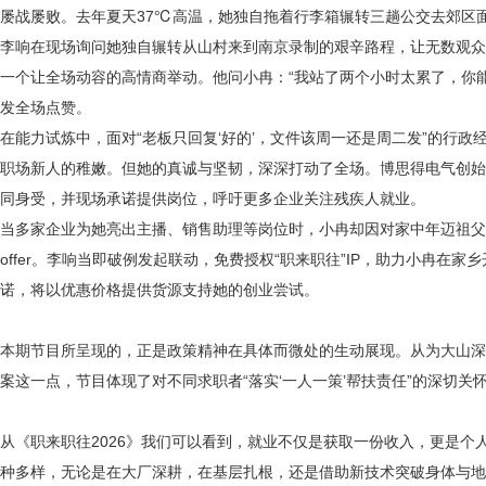
屡战屡败。去年夏天
37℃高温，她独自拖着行李箱辗转三趟公交去郊区面
李响在现场询问她独自辗转从山村来到南京录制的艰辛路程，让无数观众
一个让全场动容的高情商举动。他问小冉：
“我站了两个小时太累了，你
发全场点赞。
在能力试炼中，面对
“老板只回复‘好的’，文件该周一还是周二发”的行
职场新人的稚嫩。但她的真诚与坚韧，深深打动了全场。博思得电气创始
同身受，并现场承诺提供岗位，呼吁更多企业关注残疾人就业。
当多家企业为她亮出主播、销售助理等岗位时，小冉却因对家中年迈祖
offer。李响当即破例发起联动，免费授权“职来职往”IP，助力小冉在
诺，将以优惠价格提供货源支持她的创业尝试。
本期节目所呈现的，正是政策精神在具体而微处的生动展现。从为大山深
案这一点，节目体现了对不同求职者“落实‘一人一策’帮扶责任”的深切关
从《职来职往
2026》我们可以看到，就业不仅是获取一份收入，更是
种多样，无论是在大厂深耕，在基层扎根，还是借助新技术突破身体与地