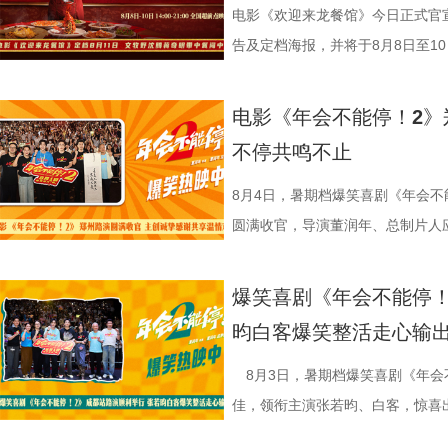
电影《欢迎来龙餐馆》今日正式官宣
告及定档海报，并将于8月8日至10日
争美食大片，影片讲述的是中国厨
当地结识餐馆经理马俊生（蒋奇明
电影《年会不能停！2》
发，他们也被迫卷入其中，不得不
不停共鸣不止
馆从生意渐入正轨到突遭战争打断
间形成鲜明反差。定档海报中，徐
8月4日，暑期档爆笑喜剧《年会不
佳肴满桌，与身后未散的硝烟痕迹
圆满收官，导演董润年、总制片人
酷、美食的烟火气与热闹的氛围一
田雨，友情出演欧阳奋强亮相现场
“硬菜”充满期待。《欢迎来龙餐馆》
情洋溢。影片讲述了“缺心眼”刘奔与
爆笑喜剧《年会不能停！
重要场景将上下延展，为观众独家
限流体验卡”，由此开启掀桌狂欢
昀白客爆笑整活走心输
的战争场面与美食烹制的烟火细节
导，应萝佳担任总制片人，张若昀
浩监制，文牧野、郎群力、钟伟编
出演，孙艺洲特别主演，田雨、王
8月3日，暑期档爆笑喜剧《年会
夫主演，李治廷特别出演，谢里夫·
情出演，童漠男、酷酷的滕、闫佩
佳，领衔主演张若昀、白客，惊喜
德、拉塞尔·希利、奈拉·阿克拉姆
分9.6，正在爆笑热映，一起走进影院越
雨，友情出演欧阳奋强出席成都路