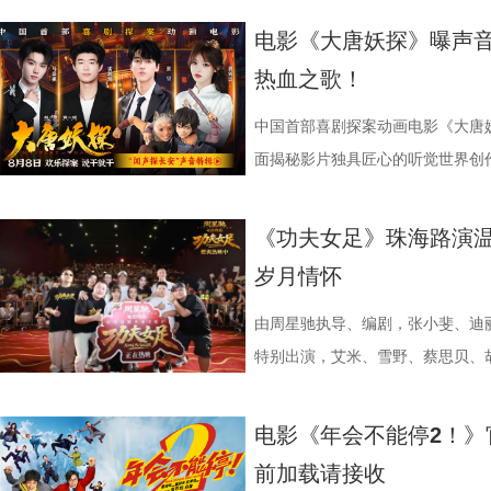
观影氛围热情浓烈，爆笑声量一路
公车偷拍、保健室照料、雨天送伞
兰卡不受束缚的野兽格斗风格，也
有关的拍手器、著作《我和众和集
坚守真相的凛然心气尽数唱出。“不
中没有小角色，只有共同完成故事
电影《大唐妖探》曝声音
得哈哈哈哈哈哈哈哈哈”“影院左右
属于夏日的青涩悸动。剧情不刻意
生存的孩子，被迫困于地下斗兽笼
扑面而来。现场高能整活轮番上演
成见的桀骜锋芒，也藏着明辨是非
自的倾情诠释与独特风格，碰撞出
热血之歌！
掌，感觉大脑褶皱被抚平”“让人在
离的青春常态，既有双向心动的甜
画 主创团队精工还原游戏内核 作
味联动，热血浓人和佛系淡人的反
境中，这首歌曲将给观众带来更强
不可的存在。截止7月28日，影片
评论中影片含笑量100%，更有网
感，情绪层次饱满动人。并且选择
卡从来不只是"那个绿色的怪物"。
王耀庆、李晨、李乃文四人现场“怪
同时，也让这份锐气与坚守更直击人心
的笑点让无数观众在影院收获了最
中国首部喜剧探案动画电影《大唐妖
泪”，还得备好金嗓子因为会“笑到
己止于毕业的暗恋遗憾画上句
雨林，长期的丛林生存令他的身体
金句频出，“等忙完这一阵，就可以
现上也颇具巧思，特别打造了极具
了家庭观影狂潮。 娥眉队团结一致
面揭秘影片独具匠心的听觉世界创
同样收获满堂好评，不少影评人称
股份有限公司、先势公关顾问股份
有的野兽格斗技，他虽然外表凶悍
……引得现场观众笑声不断。领衔
感十足。马嘉祺置身其中演唱，眼
全新发布的“缺一不可”特辑正式揭
分别献唱影片主题曲与片尾曲。特
讽刺，更抽象的爆笑名场面”以及“
司、力荣影业有限公司出品，华夏
让布兰卡的招式、气质贴合原作游
隔空与观众见面。 伴随轻松
锵，如同击碎枷锁的重拳，把歌曲
镜头前各显神通，为电影注入了无
节，在结合影片原创“机关长安城”
《功夫女足》珠海路演温
会心一笑”，“六连更”的高度评价
王》的人物设定，游戏总监中山贵
情、人物设定与创作巧思展开分享
让歌曲的情绪不止于听觉，更有了
度都发挥到了极致；雪野在影片中
充满未来感、科技感与机械质感的
岁月情怀
大家爆笑相见。 6.jpg 电影《
牌动作指导琼・瓦勒拉，为布兰卡
场现实，尤其是打工人循环往复的
萨与妙瑛更是化身为乐队成员出现
态，在拍摄期间几乎“长在了威亚上
唱三大维度精心雕琢，打造出一套
有限公司、天津猫眼文化传媒有限
规整的格斗套路，侧重无规则、原
痛点，希望担当起当代打工人的情
织的画面配合高燃的旋律，让歌曲
硬核打女角色的蔡思贝，打戏拳拳
体系，构筑起既承载大唐风貌又兼
由周星驰执导、编剧，张小斐、迪
意电影娱乐股份有限公司、上海有
效，让游戏里天马行空的必杀技呈
验，让观众在欢笑中释放压力、收
出了全新正片画面，狄少与阿萨并
演员打戏能这么像李小龙”；而全
由程腾执导，黄珉联合导演，雷淞
特别出演，艾米、雪野、蔡思贝、
（海南）有限公司出品，将于8月1
影片物料陆续释出，隆、肯、春丽
享道，“刘奔和马杰看似是对职场
演，于危机中默契配合、互为底气
高难度的翻跟头与威亚动作统统不
将于8月8日全国上映，邀观众一
足》全国爆笑热映中。7月26日，
次布兰卡单人预告放出，填补了观
是一样的，内心深处都有不愿意熄
曲不仅精准契合电影主角冲破偏见
展现了剧组“卧虎藏龙”的跨界专业
交织的大唐探案奇旅。 雷淞然张呈
——珠海站。导演兼编剧周星驰携
电影《年会不能停2！》
奇幻特效与异能设定，只是影片诸
具体的人，也让更多的打工人在自
鸣，献给每一个身处低谷、遭受质
冲浪运动员，饰演皓儿的李卓媚则
声境 影片以多元音乐作为情绪纽
安，主演秦鹏飞、陈旻，特别出演
前加载请接收
和人物特效不止升级了银幕视觉观
己饰演的刘奔一角，刘奔是一个充
命、不后退的力量。 全国预售现已
动员的孙子七不仅在演技方面不断
丰富的声音设计带领观众穿梭于喜
及联合导演林子聪等主创人员齐聚