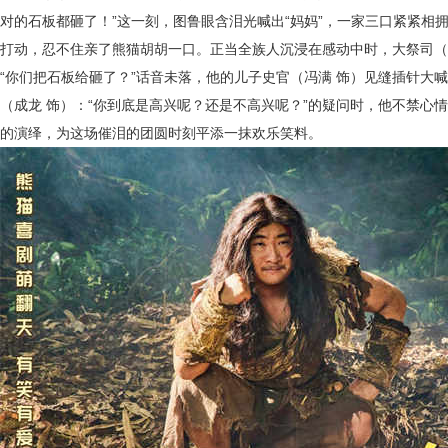
对的石板都砸了！”这一刻，图鲁眼含泪光喊出“妈妈”，一家三口紧紧相
打动，忍不住亲了熊猫胡胡一口。正当全族人沉浸在感动中时，大祭司（
“你们把石板给砸了？”话音未落，他的儿子史官（冯满 饰）见缝插针大喊
（成龙 饰）：“你到底是高兴呢？还是不高兴呢？”的疑问时，他不禁心情
的演绎，为这场催泪的团圆时刻平添一抹欢乐笑料。