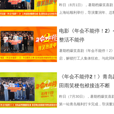
人们对故事走向的好奇，龙餐馆在
之时，全体主创向现场观众致以诚
合亲身经历，坦言看清现实后依旧
择“马”系人设、一起说“爱你呦”
1.jpg 此次影片选择在西安开启
昨日（8月1日），暑期档爆笑喜剧
将走向何方？ 4赛夫.jpg 3沈腾 
祝福，爆笑声四起，整场路演就在
真挚发言令现场观众动容落泪；张
众提问刘马组合穿越闯关是否也对
敬。影片以万国来朝的大唐为故事
上海站顺利举行，导演董润年、总
好吃饭传递最朴素的温暖 同步发
3.jpg4.jpg 爆笑喜剧引燃观
蒙尘却从未熄灭过理想火种，只要
年一连分享影片与四大名著关联的
参照唐代长安“二市一百零八坊”的
别主演孙艺洲，特别出演田雨、王
前，身后巨幅龙纹折扇展开，东方
2》正在全国热映，高能欢乐戏份
一番；面对年轻观众对未来职场的
掌名场面对应《水浒传》除暴安良的侠
城”。此外，主创团队还依托“八水
后，惊喜互动不断。影片已于昨日全
电影《年会不能停！2》
带笑意的徐福专注掌勺，将酱汁淋
底卸下生活与工作疲惫，收获满分
“做恶人也可以，做勇士也可以，做
设计出自《三国演义》，至于《红
的动力脉络，将大唐千年璀璨文明
感全网认证，口碑热度持续走高，
整活不能停
之下，墙面弹痕与裂纹清晰可见，
为全片一大亮点，二人一冲一稳，
自己能成为这个角色，并且愿意为
“宝二爷直接变身董事长”。 他表
具想象力的大唐奇幻都市图景。 2.
片讲述了“缺心眼”刘奔与“没脾气”
安穿透画面，为这幅祥和图景铺上
花火，不少观众看完直呼“又癫又好
怡然不内耗、勇敢追梦的角色内核，
望观众观影时能读出独有的熟悉感
电影，《大唐妖探》满足了大小观
卡”，由此开启掀桌狂欢、打脸逆
暑期档爆笑喜剧《年会不能停！2》
前硝烟在后”的对比，将日常烟火
展，主创辗转多座城市近距离和影
语；孙艺洲、田雨互评所饰演角色Pe
义，她表示如果现实环境一时半会
片跌宕起伏的探案冒险故事，能够
担任总制片人，张若昀、白客、高
启，解锁打工人集体狂欢。与此同时
涎欲滴的厨房场景，一边是尚未散
来自各地的观众现场输出花式好评
长身份加入互动，上演众和高层互
声集合越来越大，我们的勇气出现
在主角的冒险征程中收获勇气、善
洲特别主演，田雨、王耀庆特别出
利举行，导演董润年、总制片人应
地烹饪佳肴，使得影片“好好吃饭”
当代打工人内心的同时，也依靠纯
嘻哈也惊喜现身并分享观影感受，称
前后的成长变化，张若昀分别使用了
年观众而言，环环相扣、悬念十足
漠男、酷酷的滕、闫佩伦主演，钟
庚戌亮相现场，与观众展开热情互
《年会不能停2！》青岛
义。 5李治廷.jpg 6老扎.jp
别真实，仿佛在演我上班日常”“带
满满。 影片笑点爽感双在
奔，还调侃前期刘奔一定会吐槽后期
物、根植传统的文化内核，也让观
影院越笑越大「升」！ 2.jpg 1.
爆棚，猫眼电影点映开分9.6、淘
田雨笑梗包袱接连不断
《我不是药神》到《奇迹·笨小孩
色好评强势印证，电影《年会不能
《年会不能停！2》正在全国院线
择业难题，白客再度引用《出师表
统文化的深厚底蕴。 3.jpg 在
断 上海站路演映后见面，董润年
情一路高涨。 影片讲述了“缺心眼”
找到平衡，旨在挖掘普通人身上的
卡解压解气，全家组团观影笑声不
好评，猫眼购票平台稳定保持高分
恢弘志士之气，不宜妄自菲薄，引
到场观影。轻松欢乐的剧情、精巧
耀庆、范湉湉等一众主创齐聚现场
提“无限流体验卡”，由此开启掀桌
昨日（7月30日），暑期档爆笑喜
事从本土社会议题延伸至国际化战
5.jpg6.jpg7.jpg 电影《
循环设定，全程笑点高密度输出，
即彼的答案；酷酷的滕全程输出满满
象，全程牢牢吸引着观众们的目光
动环节欢乐整活不断，张若昀、白
执导，应萝佳担任总制片人，张若
第一站青岛顺利打卡完成，导演董
通人处境与选择的刻画，以此完成
司、天津猫眼文化传媒有限公司、
无效内卷、任人唯亲等糟心日常尽
场，持续点燃现场氛围；影片片尾
索、推敲真相，化身民间小神探，
集”的脑洞提问，二人调侃刘奔很
喜出演，孙艺洲特别主演，田雨、
白客，惊喜出演大鹏、特别出演田