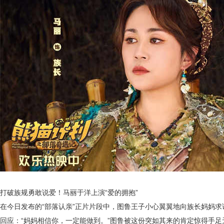
打破族规勇敢说爱！马丽于洋上演
“爱的拥抱”
在今日发布的
“部落认亲”正片片段
中，图鲁王子小心翼翼地向族长妈妈求
回应：“妈妈相信你，一定能做到。”图鲁被这份突如其来的肯定惊得手足