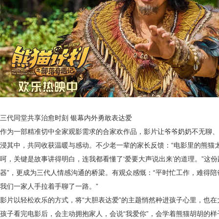
三代同堂共享治愈时刻
银幕内外勇敢
表达
爱
作为一部精准切中全家观影需求的合家欢作品
，
影片让爷爷奶奶不无聊、
浸其中，共同收获温暖与感动
。
不少老一辈的家长
反馈：
“电影里的熊猫
呵，关键是故事讲得明白，连我都看懂了‘爱要大声说出来’的道理。”这
器”，更成为三代人情感沟通的桥梁。有观众感慨：“平时忙工作，难得
我们一家人手拉着手聊了一路。”
影片以轻松
欢乐
的方式，将
“大胆表达爱”的主题悄然种进孩子心里，也
孩子看完电影后，会主动拥抱家人，会说“我爱你”，会学着熊猫胡胡的样