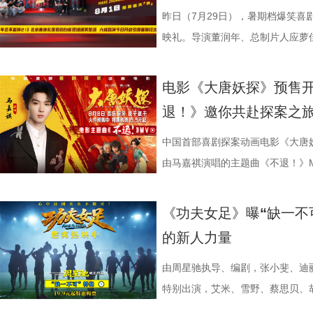
传播有限公司、中青新影文化传媒
性。伴随观影热度持续攀升，“猴子大
动，分享观影感受。导演董润年分享
标待人的行事风格与自家领导完美
误会接连爆发：颜立尧被现任质问
压迫感直击而来，再度点燃全球老玩家
昨日（7月29日），暑期档爆笑喜
场面火速出圈，全网刷屏玩梗，传播
幕后创作巧思，他指出炼丹炉里反
影片这次是打工人“嘴替 + 手替”，双重
溃，颜立尧和程砚大打出手.....
王》（暂译）故事聚焦1993年世
映礼。导演董润年、总制片人应萝
停”等真实反馈层出不穷，再度印
意义本质与此相同，同时也是呼应
心创作，导演董润年现场透露故事
名场面，与毕业分手的泪目画面形
番上演；赛场之下邪恶组织暗流涌
菲，特别出演田雨、王耀庆，友情
电影是“打工人的最强续命神器”，
萝佳的走心发言令观众动容，她坦
下，内核依旧聚焦普通人在职场遭
至顶点。 影片横跨十年光阴
谋。隆不仅要直面昔日战友的宿命
吕星辰等主创悉数亮相，现场分享
电影《大唐妖探》预售
生动道出观影过程中酣畅淋漓、解压放松
于观众，真诚希望大家能在笑声中
中极具仪式感的年会戏份，剧组特
登记违纪之名靠近随性不羁的颜立
凶悍的特殊格斗家，多重危机交织，
日开启，主创们将在青岛、杭州、
退！》邀你共赴探案之
影片的深度内核与温情共鸣向内容也
整活接连不断，张若昀、白客神还原“
续，在她眼中，年会戏份的本质是
守在少女身后，将满腔爱意独自封
16日北美上映。 地下笼斗氛围拉
面。 自开启限时点映以来，
戏剧表达，本片结尾刘奔的高燃点
魔性抽象，引得台下笑声此起彼伏。
精神内核。张若昀与观众同样感动
霍青春，三人却被迫提前面对情爱
黑张力的斗兽场牢笼拉开序幕。铁
叙事，搭配燃爽的逆袭情节，持续
中国首部喜剧探案动画电影《大唐
层从业者被看见、被认可，这一细
断刘奔的奥数烦恼。面对观众的“求
结构性问题”，真正改变环境的力
的心动，最终化作跨越十年无
将这场生死擂台的狂暴气息推向极
工人“癫疯”相见，群像集结大乱“
由马嘉祺演唱的主题曲《不退！》
观影后表示“眼泪唰的一下就掉下来
连连。接续青岛站主创跳舞名场面
杰的“打脸式反击”，调侃其反差感
像 联动毕业季戳中青春离别共
道覆盖高压电流的绿色兽形身影破
润年执导，应萝佳担任总制片人，
片段，将狄少（声音出演 雷淞然）
映，结伴观影开怀大笑！ 电影《
两位“开朗大男孩”即兴开跳，歌舞
演现场更高歌一曲《我的未来不是
偷喜欢你》以写实笔触刻画两种截
卷整片斗兽场。 电光缠绕全身、
菲惊喜出演，孙艺洲特别主演，田
妥协的态度诠释得淋漓尽致。 平台单
《功夫女足》曝“缺一不
播有限公司、天津猫眼文化传媒有
正在爆笑热映，今日至8月4日还
落；田雨则幽默建议现场观众“送一
的单向奔赴，程砚沉默隐忍、不求
遵从游戏形象，绿色兽化皮肤、锋
奋强友情出演，童漠男、酷酷的滕
演，雷淞然、张呈（排名不分先后
的新人力量
儒意电影娱乐股份有限公司、上海
面，带来更多欢声笑语。 电影《
满落幕。8月1日，与搭子结伴走进电
极具共鸣的青春情感群像。影片紧扣
林兽人。登场瞬间，周身不断迸发
眼、淘票票点映评分9.6，目前火
售现已开启，可提前购票共赴这场
媒（海南）有限公司出品，正在爆
播有限公司、天津猫眼文化传媒有
爆棚 爆笑解压高分认证 电影《年会
把夏日心动与毕业离别绑定，点明
力。预告最令玩家热血沸腾的名场
院越笑越大「升」！ “笑出升
上线 声声铿锵勾勒热血无畏 此次
由周星驰执导、编剧，张小斐、迪
儒意电影娱乐股份有限公司、上海
多城限时点映，首轮点映开启后即
抵不过毕业分离，一句 “为你好”
缩成球状，全身电流同步爆发，高
现场笑声不断 本次首映礼现
唱。整首歌以热血张扬的摇滚曲风
特别出演，艾米、雪野、蔡思贝、
媒（海南）有限公司出品，正在爆
呼声，将笑声传递至更多城市，7月
守难的笨拙与心酸。 影片延
速翻滚带起强劲气流，冲击力视觉
昀、白客等主创佩戴专属工牌道具
词，搭配马嘉祺清亮且极具穿透力
足》燃爽热映中，今日影片发布“缺