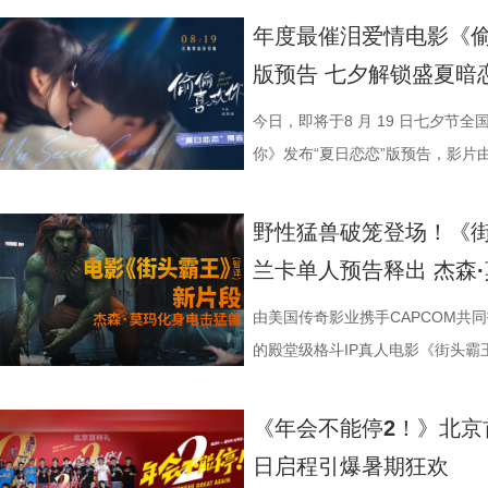
腾此次也在角色塑造上呈现出更为
娱乐股份有限公司、上海有态度文
观影全程极致解压，爽感贯穿始终。
大家分享了《阳光开朗大男孩》舞蹈排练
束后，不少家长纷纷给出好评，表示
提问的情景设置，孙艺洲、田雨、
友情出演，童漠男、酷酷的滕、闫
享幕后趣闻，将7月29日北京首映
年度最催泪爱情电影《偷
福，从后厨掌勺时的沉稳从容，到
南）有限公司出品，正在爆笑热映
反应，高叶化身理想上班搭子，搭
评如潮 嗨爽爆笑后劲十足 电影《
程看得投入、看得开心，更在轻松
引得台下掌声连连；全员歌舞成为
中，一起走进影院越笑越大「升」！
日还将继续在杭州、上海、深圳、
版预告 七夕解锁盛夏暗
反差中层层展开。预告结尾的一声
一众实力派演员，精准拿捏不同层
观众献上一场爆笑爆爽的极致观影盛
这部电影也激发了孩子对传统文化
孩》音乐声响起，张若昀、白客歌
升 同步释出的今日上映新媒体图
点映期间，影片上座率累计三次登
他揪心动荡又未知的命运。蒋奇明
爆笑桥段。 不少观众看完直呼 
平台好评层出不穷，从密集笑点塑
育人、寓教于乐”的效果。现场的小
火爆。惊喜嘉宾钟楚曦现身观众席
上，全员姿势神态魔性夸张，把当代
映及预售总票房已突破3000万，猫
今日，即将于8 月 19 日七夕节
张力。首次搭档的二人以戏里戏外
来，看得太解气”“和同事边看边共
实内核，全维度收获观众一致盛赞。
太酷了”“看得非常开心”。此次观
“让我们都变成更好的人”，收获全场欢呼
释得淋漓尽致。自《年会不能停！2》
高分加持笑“升”不能停。 1.jpg
你》发布“夏日恋恋”版预告，影片
的情感张力层层递进，也让观众对
评，坦言影片笑点轻松，无晦涩内
转变极具冲击力，最终幡然醒悟点
日登陆全国影院，相约家人朋友共赴一
影片细节，透露片中《题菊花》一
爽”等口碑关键词全网刷屏，以最
乱“逗”，爆梗整活不能停的全新脑
衔主演。该预告以盛夏校园为底色
苏苏.jpg 7丽娜.jpg 电影《
满。影片牢牢抓住大众情绪需求，
少观众深受触动；刘马组合借助无限
5.jpg 电影《大唐妖探》由深圳
性关联；面对观众提出的对于当下“
的爆笑喜剧气质。今日电影全国上
人，张若昀、白客、高叶领衔主演
女单向奔赴的心动、少年隐忍沉默
野性猛兽破笼登场！《
司、北京大麦娱乐文化有限公司、
兼具直击人心的情感共鸣。影片正
影的爆笑氛围与打工人的解压爽感双双拉到极
有限公司、天津猫眼微影文化传媒
分享亲身经历，她认为认清自己想
“无限流”脑洞大开，在极致喜感之
演，田雨、王耀庆特别出演，李乃
延续台式青春细腻治愈的叙事质感
兰卡单人预告释出 杰森
娱乐股份有限公司、梦将军（上海
浸式收获一场痛快解压的欢乐观
时，影片层层撕开欺上媚下、裙带
蓝海影视文化集团股份有限公司、
求融入不适应的环境；张若昀也带来
人最强外挂”。刘马组合喜提金手指
酷的滕、闫佩伦主演，钟汉良特邀
在夏日里不敢宣之于口的年少心
司、浙江开心麻花影业有限公司、
北京合众睿客影视文化传播有限公
象，精准戳中打工人爽点，让观众
艺文化传媒有限公司、北京千万间
矛盾，找到自己的定位，也可以在
爽感层层升级，“狂扇巴掌”的高燃
上映，一起走进影院越笑越大「升」！
织甜蜜与离别酸涩 此次发布的
由美国传奇影业携手CAPCOM共
集团有限公司、上海儒意影视制作有
产业集团股份有限公司、儒意电影
鸣。随着口碑持续走高，越来越多的
公司、北京微梦创科网络技术有限
表达观点，一句“亲贤臣，远小人
掌下去整个人都通透了”。荒诞又
笑点共鸣双在线 青岛路演现场互
切入，开篇便直白袒露少女暗恋：
的殿堂级格斗IP真人电影《街头
映，8月8日至10日14:00-21:0
限公司、中青新影文化传媒（海南
笑成这样了”“看完就一个字爽”的
预售中！此外，电影8月4日-7日
后汉所以倾颓也”，令现场笑声四起，同时也
满，不少影评人盛赞其轻松的喜剧
白客、大鹏、田雨集结花式整活玩
偷拍骑车的他，即便被闺蜜戳中心
告。作为街霸系列辨识度拉满的野
院看《年会不能停！2》，解压不
锁长安奇案！
影片全国热映口碑走高 爆笑燃爽解
既有娱乐爽感，亦有现实温度。影
心。张若昀与白客现场接受观众挑
角，他因保健室被苏明仪细心照料
兰卡携雷电之力震撼登场，笼斗绝
《年会不能停2！》北京
2》由北京合众睿客影视文化传播
线后，猫眼电影开分9.6，各大媒体
酣畅淋漓的观影体验。 杭州站路演
翻全场；大鹏现身惊喜拉满，谈及
戴上、下雨天他带着她躲雨等细碎
汁原味的游戏经典设定，作为丛林
日启程引爆暑期狂欢
国电影产业集团股份有限公司、儒
好”评价构成观众热议高频词汇，
小分队董润年、应萝佳、张若昀、
时与白客“在台上吸氧把歌唱完”；还
当苏明仪主动追问心意，颜立尧的
强大的电击能力在游戏中成为了众