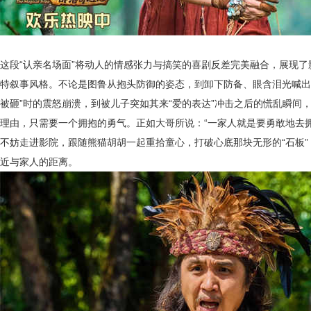
这段
“认亲名场面”将动人的情感张力与搞笑的喜剧反差完美融合，展现
特叙事风格。
不论是图鲁从抱头防御的姿态，到卸下防备、眼含泪光喊出
被砸”时的震怒崩溃，到
被儿子突如其来
“爱的表达”冲击之后的慌乱瞬间
理由，只需要一个拥抱的勇气。正如大哥所说：“一家人就是要勇敢地去
不妨走进影院，跟随熊猫胡胡一起重拾童心，打破心底那块无形的“石板
近与家人的距离。