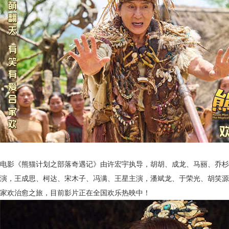
电影《熊猫计划之部落奇遇记》由许宏宇执导，胡胡、成龙、马丽、乔杉
演，王成思、柯达、宋木子、冯满、王星主演，潘斌龙、于荣光、胡笑源
家欢治愈之旅，
目前影片正在全国欢乐热映中！