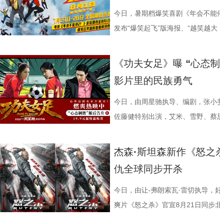
有自己的高光时刻。 《街头霸王
则，但他也指出，所有的无限流到了
高燃上线，影片全国预售也于7月3
专业足球技巧指导；哪怕是在影片
作赋予了角色动人的生命力，声音
日珠海遭遇风雨天气，主创团队与
今日，暑期档爆笑喜剧《年会不能停
年的情怀，将波动拳、升龙拳、百
望藏在没有外挂的普通人身上；并
探案动画电影，《大唐妖探》此前
拍摄了许多遍，毫无保留地全力以
出了一对贴合设定的欢喜冤家，让
致温情的双向奔赴。 周星驰时
发布“爆笑起飞”版海报、“越笑越
无论陪伴IP成长的老牌玩家，还
力，一个提供稳健的方向感”。白
观众关注，而此次主题曲所传递的“
人，但每个人都倾尽全力，周星驰
身上永不言弃的韧劲与少年热血；
青春 珠海对于周星驰而言，承
中，将于7月27日至28日开启全
见证这场全员集结的巅峰厮杀。电影
段最大的变化是经历了一段如梦似
悬疑之外的精神内核。 影片并没
谢大家并肩携手，共同完成了这部
绪直击人心，引得现场主创深受感
经典佳作《少林足球》正是在珠海
验抢先畅享。影片讲述了新老打工人
《功夫女足》曝 “心态制
16日北美上映。
成这一人物的成长弧光。活动现场
阿萨的探案之路，勾勒出冲破世俗
女足精神引爆口碑狂潮 随着电影
十分肯定：“他们再创造的能力非常
景地“春芳理发店”的主理人惊喜现
活不能停的全新脑洞故事，由董润
影片里的民族勇气
童漠男、闫佩伦、吕星辰也纷纷分
狄少与热血单纯的狼妖捕快阿萨，
的情感引发了广泛的口碑发酵。影
时，影片的群杂配音体量庞大，其中
起全场的岁月情怀。周星驰不仅一
客、高叶领衔主演，大鹏、庄达菲
事，在影片里参与出演的梁植、石
龙笑料不断，也在连环谜局与世俗
妙融合，讲述了一群足球女孩在低
有396个，大量的人声、乐声交织
老照片，并相约有机会定将再次光
特别出演，李乃文、李晨、欧阳奋
今日，由周星驰执导、编剧，张小
摄体验并到台上与主创汇合。形形
藏着细腻的温情。他们从不是自带
在观影后表示，电影不仅笑点密集
的大唐长安城。 此外，在电影配乐
1300公里，甚至在机场苦候7小
演，钟汉良特邀出演。8月1日，越笑越
佐藤健特别出演，艾米、雪野、蔡
维度展现职场百态。影片摒弃悬浮
局之中，却始终不肯向困境妥协；
的真实与韧劲。每一个角色都不是
活在一起的长安城真实存在，那它
典台词：“我养你”。 在映后
常 全员对戏笑声加载不停 全新曝
《功夫女足》释出“心态制胜”版后告
爆笑叙事之外，也试图探讨人生意
行，在探案路上一步步撕开迷雾。
着缺点却依然全力以赴的普通人。
建起了专属于《大唐妖探》的独特
的座位是否是留给金牌搭档吴孟达
剧组真实拍摄日常，幕后全员精神
突破17.1亿，口碑爆棚热议不断
杰森·斯坦森新作《怒之杀
情真诚的分享收获全场不断掌声
与热血的友情羁绊相得益彰，适配
互交织，让观众在轻松解压之余，
音乐表达，战斗段落依托人声渲染
全认同”观众心中达叔无可替代的
组更将“鼓掌”企业文化贯彻到底，
莞站已于7月23日圆满落幕。导演
仇全球同步开杀
今日启程引爆暑期狂欢 电影《
跳出剧情本身，戳中每个曾在低谷
与力量。 在爆笑的观影氛围之外，
抗；巧妙化用古籍《女则》，将歌
忱，周星驰坦言，其心中那团永不
很有一种恰到好处的刺头感”，在演
雪野，主演秦鹏飞、陈旻、景如洋
开启全国限时点映，多城场次座无
的首选，也是能引发大众共鸣的诚
数影迷，成为口碑扩散的核心燃点
心境，用婉转曲调倾泻角色深藏心
情陪伴与支持。 女足精神薪
唱、化身舞王等各种即兴发挥听取现
林子聪等主创现身映后互动现场。
今日，由让-弗朗索瓦·雷切执导，
登顶，观影氛围热烈浓厚。目前点映
业有限公司、冰滴映画影视传媒(天
搏姿态，生动诠释了“永不言弃、永
音一曲相融共生，赋予长安城鲜活
电影《功夫女足》中蕴含的拼搏
人进化为热血浓人，“像变色龙一样
中娥眉队正是中国风骨的具象载体
爽片《怒之杀》官宣8月21日同步
分9.6、淘票票点映开分9.6，
公司、北京梦之城文化有限公司、
比赛的推进同频共振，既为接连不
下的独特听觉体验。 马嘉祺黄霄雲
动当日，珠海少儿足球队的队员们
染下，马杰“中二疯癫”的一面也不
强，背后承载着博大精深的中国文
报。 影片讲述了科尔·里德（杰森·