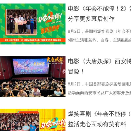
情出演。 海报.jpg 沈腾勇闯中
演热情似火 欢笑声中圆满收官 郑
事。现场不同年龄、职业的观众走
电影《年会不能停！2》
困境 电影《欢迎来龙餐馆》聚焦
应萝佳、张若昀、白客、田雨、欧
片讲述了“缺心眼”刘奔与“没脾气”
分享更多幕后创作
和羁绊，从烟火日常到战争突发，
齐聚于此，既有轻松欢乐的趣味互
卡”，由此开启掀桌狂欢、打脸逆
时代动荡之中。在不断逼近的现实
围拉满，张若昀、白客现场比心，大
担任总制片人，张若昀、白客、高
8月2日，暑期档爆笑喜剧《年会不
成为故事展开的核心。 1沈腾.jpg
声此起彼伏；化身“诸葛卧龙”的白
洲特别主演，田雨、王耀庆特别出
领衔主演张若昀、白客，主演酷酷
沈腾饰演的徐福一声“上菜”，菜品
张若昀饰演的刘奔对标刘备，欧阳
漠男、酷酷的滕、闫佩伦主演，钟汉
动，畅聊创作细节与名场面，一路笑
蒋奇明饰演的马俊生分工合作，在
抛梗调侃，轻松欢乐。 谈及影片
在爆笑热映，一起走进影院越
气”马杰包子铺“癫疯”相遇、喜提
电影《大唐妖探》西安特
条。徐福凭借地道的中餐手艺，让
年和总制片人应萝佳分别给出不同
欢笑温情双向在线 成都站路
袭的全新脑洞故事，由董润年执导
冒险！
火。烤全羊、铁锅炖等中式美食在
已看淡得失，不在乎去留，而胡董
携张若昀、白客、庄达菲、孙艺洲
叶领衔主演，大鹏、庄达菲惊喜出
景象。然而，突如其来的战火打破
初心，会尽力留下他；总制片人应
后交流兼具趣味互动与走心分享，
演，李乃文、李晨、欧阳奋强友情
8月2日，中国首部喜剧探案动画
火逐渐席卷整座城市。镜头在美食
发言极具正向价值，公司若将其开
表情管理小游戏，结合加班、功劳
汉良特邀出演。影片猫眼电影开分9
活动面向西安市民及广大游客开放
边学做菜，另一边却是孩子们接受
不同维度的解读，让观众对年会落
整活演绎，金句频出、笑点拉满；
大「升」！ 1.jpg 2.jpg 深
乐的大唐探案之旅，沉浸式体验“机
飞。预告前半段喜感松弛，后半段
还有小观众大胆发言，在线喊话主创
牌比心名场面等，各类花活接
场，董润年、应萝佳、张若昀、白
觉奇观。不少携孩子一同观影的家长
爆笑喜剧《年会不能停！
同于以往的面貌。身处动荡之中，
点极度适配全家观看，现场笑声迭
解读影片循环设定暗含人生成长的
刷、三刷观众踊跃分享新的感悟和
到了传统文化的魅力”。影片由程
整活走心互动有笑有料
预告结尾，一句“徐先生，你真觉得
分别带孩子和母亲一刷、二刷，一
自己内心所求就能跳出循环；谈及
共同嗨聊，氛围热烈。现场趣味互
名不分先后）领衔声音出演，将于