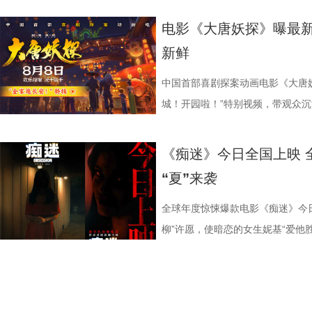
赛道。 影片爆笑气质突出，被
（北京）影业有限公司、深圳市一
战、跌倒后重新站起来的硬核情谊
音与配乐的匠心打磨，本次特辑还
绿茵场上永不言弃的精神令她们深
到一起以后就发生了卧龙凤雏般的
骨气与昂扬风采。 1周星驰.jpg 
饰）的贴身保镖，但一场意外袭击
电影《大唐妖探》曝最新
笑了笑点密集到我停不下来”“笑点
传播有限公司、北京萌谷文化传媒
结合的表达，让《功夫女足》不仅
《不退！》、片尾曲《不问》分别
这团火永远不会熄灭”，将女足
默。高叶在与一众演员及幕后人员碰
者松弛感 今日释出的全新后告片中
缉。恩人被杀、自己蒙冤，科尔带
新鲜
到属于自己的5分钟”等好评悉数涌
出品。影片预售现已全面开启，8
与坚韧不拔的女足精神，在广大观
影片内核，诠释独属于少年的热血信
却硬核追梦的热血，影片中细腻真
讶到理解最终身体力行，鼓掌不能
从容直面赛场失利。她们褪去赛场紧
割一命的硬核复仇，又意外揭开了
脸疼”“笑得眼泪都出来了”“把场子
电影《功夫女足》由周星驰执导并
坚守本心的笃定。 主题曲《不退
钰珑的迪丽热巴，在现场深度剖析
马壮”组合再次合体，熟稔的喜剧
好饭、睡个好觉等最松弛通透的状
轮成为血色牢笼，一场避无可避的厮
中国首部喜剧探案动画电影《大唐妖
复刻职场现状，打工人狠狠共情了”
演，刘嘉玲、佐藤健特别出演，艾
不低头的人物特质。总制片人曹紫
表示，最为真挚的友谊源自深刻的
加载“登味”，喜感扑面而来。剧组
的意志与松弛心态迎战强敌，全力
“公海杀神”血洗清算 孤身速通海
城！开园啦！”特别视频，带观众沉
压”“完全超出预期”。不少影评人
绍，赵丽娜、欧阳靖、张继聪、欧
大家的一个思想的状态，哪怕前路
并助其成长，又能在赛场上并肩作
会’能来做大家的嘴替”，让大家随
回来”，稳住本心全力出击，在绿
暴爽开杀的生猛尺度吸睛，怒火点
安！”特辑直观呈现主创团队站在
套路化喜剧模板，以荒诞轻松的喜
张天一、孙子七、洪蕾、施予斐、
祺的演绎，认为其完美唱出少年不
球的快乐。这种“无论你做何抉择，
独有“企业文化”表示掌声是鼓给每
融合，配合默契攻势迅猛，让全世
的厮杀即将展开！这一次 “动作片
一座奇思妙想、令人眼界大开的“机
《痴迷》今日全国上映 
体、剧情节奏紧凑，既爆笑解
马睎悦、邹霞、崔桐侥、张娣主演，
慧也表示，马嘉祺的声音兼具少年
不为之动容，亦让导演周星驰
人，同时她也真挚期许“通过笑声在
的意志。 2张艺兴.jpg 3雪野.
纠缠动作设计，杀神出手按秒刀人
中，各得其乐。“长安城！开园啦！
“夏”来袭
碑的持续扩散，影片全网想看人数
聪、门腔、冯勉恒、唐香玉、李明远、
强，唱响冲破桎梏、无畏前行的青
持续高涨。饰演金龙队教练的许君
队真诚对待观众的创作初心，叠加
真谛。正如片中台词所言，“其实踢
众带去新鲜的视觉刺激。预告中，
将“机关长安城”化作人与妖和谐共
回馈全国观众的超高观影热情与期
美娥、那迪、冯禧特别出演，由深
“在生活中虽然会遇到很多很困难
遇之恩，直言参演本片是其“此生莫
笑与共鸣。8月1日，相约搭子一起提前
粹的热爱，轻装上阵再度迎战强敌；
刃贴脸直戳智齿的特写镜头，无不
邀约观众走进城中尽情畅玩。 影
全球年度惊悚爆款电影《痴迷》今
陆续在青岛、杭州、上海、深圳、
司、上海猫眼影业有限公司、中国电
种初心跟勇气，就能够对抗这一切。
情流露更引爆全场欢呼，为此
路猛冲“癫”出天际 全员云霄乱“逗
更是彰显出队员间彼此托底、坚不
环境的设定更是利用到了极致，打
（排名不分先后）领衔声音出演，
柳”许愿，使暗恋的女生妮基“爱他
体验。8月1日，越笑越大「升
LIMITED、深圳乐丰投资管理
如同是一场与自我的对话，曲调沉
影《功夫女足》由周星驰执导并编
昀饰演的刘奔和白客饰演的马杰一路
场上全力奔赴，攻势迅猛、招式凌
还在用重火力精准爆头，下一秒便
入这个脑洞大开的机关长安城，共赴
变，不顾一切“爱”上了贝尔，为了
众睿客影视文化传播有限公司、天
技有限公司、STEAM ROOD HK
平静吟唱中坚守初心，保持清醒与
刘嘉玲、佐藤健特别出演，艾米、
四散纷飞，画面极具视觉冲击、喜
世界看到了她们永不言败的力量与
都淋漓尽致地展示出杀神复仇的怒火与
安！”特辑.jpg 大唐盛景新潮玩
案。影片以偏执扭曲的病态爱恋为
团股份有限公司、儒意电影娱乐股
司、华艺视界（深圳）影业有限公
便将遵从内心、不问结果的勇敢尽
丽娜、欧阳靖、张继聪、欧阳万成
全力“上升”过程，二人势如破竹直
情 主创深剖中国精神传递力量 电
也同步释出，杰森·斯坦森饰演的科
技，会碰撞出怎样的惊喜？特辑中
氛围，凭借豆瓣7.7、烂番茄新鲜