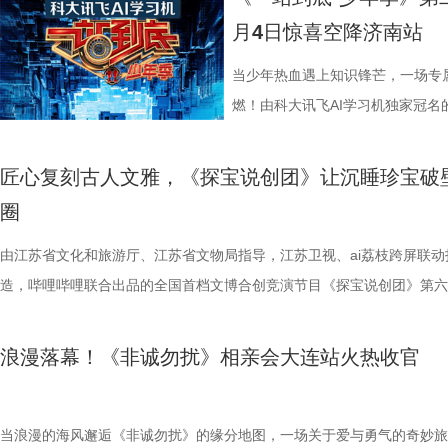
学院院长的李峰师父从摸脉切入，
州队2胜3负位列第十，镇江队则
月4日惊喜空降济南站
场给成员们摸脉判断状态，不仅说
场比赛既是荣誉之战，更事关常规
少年团展开睡眠知识问答，从几点
州队主场不容有失，“冠军泰”盼逆
当少年热血遇上知识锋芒，一场专
办，美食奖励不断加码。面对这些
比赛！ 此前四场比赛，泰州队接
燃！由科大讯飞AI学习机独家冠名
助眠小妙招？ 2、痛经不要硬扛！
仅在扬州身上全取三分，表现可以
式启动选手招募。作为全国青少年
走廊”，“钝刀割肉”“疼到眼前一
核心阵容的流失。新赛季，泰州队
打磨、题目梯度、内容设计上也将
匠心复刻古人文雅，《探宝说创团》让沉睡珍宝破
李雅娟分享自己的痛经经历，陈妍
心轮换出现断层。如此一来，球队
的线下城市赛也同步火热开启，首
圈
的“忍忍就好”吗？ 杭州市中医院
频出现漏洞。目前，泰州队失球数达
宇城隆重举办。新一季的智慧风暴
由江苏省文化和旅游厅、江苏省文物局指导，江苏卫视、ai荔枝跨屏联动
红汤、暖宝宝等日常话题，带领国
的压力可想而知。 不过，好消息
力与临场风采的“小小站神”！ 首季斩
造，哔哩哔哩联合出品的全国首档文博合创竞演节目《探宝说创团》第六
活经验答对师父问题，被夸“适合学
明显回升，以1:0赢下了这场“宿
接暑期档 回顾上一季，《一站到底
燃播出。五组文物代言人重磅集结，带着赤诚的热爱与独特的创意依次登
误区，师父还会现场教学哪些缓解痛经
南通队上下兴奋异常。打进制胜一
艺赛道，交出了一份惊艳的行业成绩
将中华文明的深厚底蕴与现代舞台的年轻化视听语言融合，真正让沉睡千
公堂，三高风险藏不住了 三高离
好，急需要一场翻身仗，大家都咬
突破1%，稳居同时段收视TOP2
浪漫落幕！《非诚勿扰》相亲会大连站火热收官
江苏馆藏珍宝“破壁出圈”，完成了一场极其惊艳的古今跨时空复盘与对话
了一堂“三高健康课”。预防高血压
球！” “泰州发布”则用“一场久违
面引爆。整季节目全网曝光量超16
目播出后，#六千年前马就在给人类打工了#、#史上最美凤冠竟是复原件#
认识高血压风险，陈妍希“屡屡中招
分拼出了血性，拼出了骄傲，更拼
获全网热搜热榜529个；在猫眼腾讯
朱元璋严选国宝长啥样#、#这只蟾蜍比锦鲤还灵#等话题在网络热议不断
当浪漫的海风邂逅《非诚勿扰》的缘分地图，一场关于爱与勇气的奇妙旅
笑点拉满。含盐量竞猜中，面包、
名垫底的镇江队，泰州队能否继续上
频号整季直播观看人数突破300万