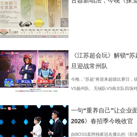
古器新唱法，今晚《探
玉、珍珠、木、漆、棉、丝等十种，加工工艺包括铸造、锤、珠化、鎏金
区文化和旅游局局长李想与《非诚勿扰》主持人孟非共同登台。孟非上台
面对师父抛出的“不生气锦囊”，国医少年团又将解锁哪些轻松“灭火”的小
台留言道。 那么，究竟是泰州队如
的快节奏车轮战一决高下，最终留
城砖、南京博物院南朝·竹林七贤
金、焊接、掐丝、镶嵌、錾刻、抛光、剪裁、髹漆等十二类，其部件配置
慨：“大连是一座特别浪漫、特别有烟火气的城市，山海辽阔，人也真诚
呢？ 探案时刻开启 “血栓谜案”将如何被破解？ 想当舞蹈主播？先来一段
分？今晚19:30，锁定江苏卫视、
市优胜者”。谁能在紧张交锋中稳住
元形式，从多个维度解读文物内涵
《隋书》所载的皇后礼冠制度吻合，是目前考古发现中等级最高、保存最
爽。”谈及《非诚勿扰》被誉为“最强售后恋综”，孟非分享了节目多年来
展示！节目中，国医少年团化身面试者走进直播间，音乐一起，夏之光直
年首个“小小站神”荣誉？答案现场揭
来，完成一场跨越时空的古今对话。
的古代礼冠实物。 津门快板趣说镇馆之宝 “相声”演绎罕见青花孤品 来自
无数美好姻缘，并表示大连对《非诚勿扰》来说是最特别的城市，期待更
帧起手，和高卿尘大秀舞艺，帅气跳起“爱情鸟”，现场秒变舞台。 热闹
区再升级 《一站到底·少年季》第
#18岁大学生把古董唱活过来了# #
人民艺术剧院的话剧演员刘纪铭与万毅夫，为南京市博物馆的镇馆之宝—
连单身男女参加节目获得良缘。 随后，20位优质单身男女嘉宾登台亮相
没持续多久，隔壁主播突然“受伤”倒地，国医少年团随即进入“探案模式”
更是连接破圈话题与社会探讨的桥
火了1600年的超级男团# 等话
·青花萧何月下追韩信图梅瓶，带来了一场形式新颖、活泼欢快的创新演
们通过三轮速配游戏互动增进彼此了解，现场掌声与笑声此起彼伏。大连
房间里的饮料、健身器械，到身体异常、体检报告，每一处细节都可能藏
以“突围助力官”与“突围见证者”
懂了文物故事、收获了历史知识。 
《江苏超会玩》解锁“苏
二人将扎实的话剧与曲艺功底融入舞台，手持快板、自报家门，用一曲节
宾官晶晶、朱峰夫妇也登台返场，孟非看到两人带着两个儿子笑着表示，
键线索。夏之光凭九宫格线索成功解锁手机，高卿尘暴力拆箱贡献“魔丸”
热度。 北京赛区，从《最强大脑》
休人员、博物馆志愿者孙军带来温情
旦迎战常州队
快、韵味十足的天津快板，生动讲述了这件“国宝级”瓷器的前世今生。他
看到节目的嘉宾们幸福归来都格外开心。节目现场，人气男嘉宾孙永挺、
面。看似普通的生活习惯，究竟如何一步步引发危机？国医少年团能否锁
身现场，与少年选手亲密互动，大
铭合符银带钩。她结合文物形制与
仅将文物的特殊铁锈斑特征、烧制工艺的极致难度，用接地气的语言趣味
妮也登台与孟非互动，他们坦言曾被朱峰的直球追爱故事深深打动。当天
正“病因”？ 从“防栓小课堂”到“护脑问答” 解锁实用养生法 破解“谜案”后
#小孩哥这可是水哥啊#登上微博热搜
有详细记载江都王刘非与宠妃淳于
今晚，“苏超”将迎来超级比赛日，
解，更将“韩信跑、萧何找”的楚汉风云在欢声笑语中徐徐铺展，这种极具
“苏超”与“东北超”的比赛日，嘉宾们与“苏超”南京会场进行了连线互动，
现场开启防栓小课堂。久坐人群该如何在日常中动起来？简单的“踝泵运动
学就困不是我的问题#同样跻身微博
这件定情信物背后的缱绻心意，生
VS扬州队、无锡队VS南京队四场
基础的传统曲艺形式，无疑拉近了国宝与普通大众的距离，获得了不少观
文化和旅游局局长单美娜更是送上了联动祝福，体育的激情与爱情的浪漫
蹬自行车”究竟暗藏怎样的养生门道？国医少年团跟着师父边学边练，夏
主持人陈铭倾情分享AI工具对青
后的情感价值深度挖掘。 真挚的
造的《江苏超会玩》将大屏直播镇
青睐。 文物科普： 元·青花萧何月下追韩信图梅瓶融合了中西文化的背
一刻交汇。最后，全场嘉宾与观众一齐为“苏超”、“东北超”加油助力，将
练到忍不住调侃“血栓没解决，腹肌练成了”，养生动作秒变“练腹现场”。 
以自身转型经历鼓舞现场选手，相
观众。宝藏焕新官河森堡感慨道：
三场比赛。主持人王晓亚将继续搭
一句“重养自己”让企业
涵，青花瓷的主体蓝白相间，是波斯地区的喜爱之色，而白色又为当时国
气氛推向最高潮。 从2014年孟非奔赴大连掀起全城热恋，到2026年端
来的健康求真环节，国医少年团围绕阿尔茨海默症展开趣味问答，破解生
博文娱榜TOP11，#庞博说入行初
了这件文物非常难得。”宝藏焕新官
手动态。目前，在积分榜上，镇江
2026》春招季今晚收官
崇尚的吉祥之色，元文献中就有“国俗尚白，以白为吉”的记载。再看梅瓶
再度回归，《非诚勿扰》与大连这座浪漫之城的缘分始终绵延不断。正如
真假难辨的“护脑传言”。诸多看似“送分”的题目却频频反转，让国医少年
网友热议。 延续这一火爆的“热搜
我们，你把它蕴含的情感价值深深地
墨，跨赛季14连败；后者接连负
所绘梅花、竹子、松树是我国古代瓷器的传统装饰，即所谓的“岁寒三友”
所言，大连是一座特别浪漫、特别有烟火气的城市，愿每一位勇敢追爱的
呼意外。因判断失误，大家受到“苦味养生茶惩罚”，一秒变身“人间小苦瓜
互动形式上进行了全方位升级。本
是用于束带，虽然战国至秦汉的带
两支球队都希望能够止住颓势，谁能
由BOSS直聘独家冠名播出的《职