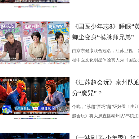
《国医少年志3》睡眠“
卿尘变身“摸脉师兄弟”
由京东健康联合冠名，江苏卫视、
档中医文化明星体验真人秀《国医少
卫视、ai荔枝播出。本期，国医
解锁一堂贴近打工人、女性群体和
《江苏超会玩》泰州队
忍、吃得咸、糖分高，这些看似普
分“魔咒”？
1、睡眠难题引共鸣，夏之光摸脉“开
宇宙用一首改编曲《若是睡眠还没
今晚，“苏超”赛场“超”级好看！由
尘纷纷认领睡眠困扰，李雅娟一句“
超会玩》将大屏直播泰州队VS镇江
慕不已。睡不着、睡不醒、半夜醒
州队、无锡队VS宿迁队、徐州队V
题。 本期节目，北京中医药大学
老搭档夏宇翔一起，为大家带来本
《一站到底·少年季》第