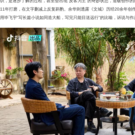
识，是逐步了解的过程，甚至会出现“反客为主”的奇妙状态，道破创作
11年打磨，在文字删减上反复斟酌。余华则透露《文城》历经20余年创作
用毕飞宇“写长篇小说如同造大船，写完只能目送远行”的比喻，诉说与