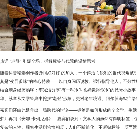
热词 “老登” 引爆全场，拆解标签与代际的温情思考
随着抖音精选创作者@阿好好好 的加入，一个鲜活而锐利的当代视角被引
其是“变异爹味”的核心特质——以自身阅历说教、强行指导他人，不分
结合亲身经历畅聊：李光洁分享“有一种冷叫爸妈觉得你冷”的代际小故
华、苏童从文学经典中挖掘“老登”形象，更对老年境遇、阿尔茨海默症
嘉宾们还由此延伸出一场跨代的讨论——标签是如何形成的？文学、生活
梦》再到《安娜·卡列尼娜》，嘉宾们谈到：文学人物虽然有鲜明标签，
复杂的人性。现实生活则恰恰相反，人们不断简化、不断贴标签，反而遮