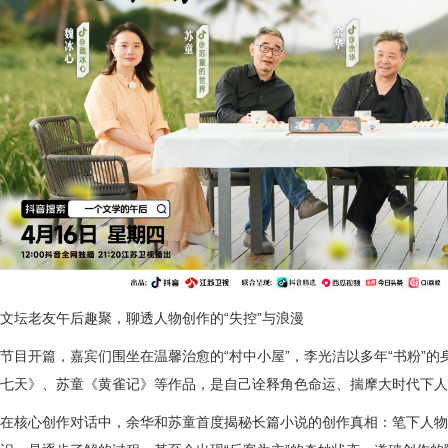
文坛老友午后趣聚，聊透人物创作的“失控”与浪漫
节目开篇，嘉宾们围坐在温馨治愈的“村中小屋”，李光洁以多年“书粉”
七天》、苏童《黄雀记》等作品，是自己诠释角色命运、揣摩大时代下人
在核心创作对话中，余华和苏童首度揭秘长篇小说的创作真相：笔下人物