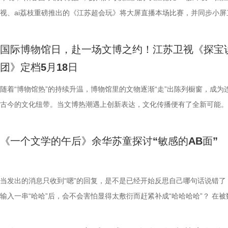
老、学到老 压轴登场的文物代言人杨贵宝，是一位普普通通的农民，但
场。 与此同时，雅迪品牌全球代言人王鹤棣也将亲临现场，与大家一同
为单色釉瓷器。元代以后彩绘瓷器
江苏卫视、ai荔枝《江苏超会玩》
堆砌的人生态度。 但在能力试炼环
的比赛。”徐州队副领队李锋说道
很难得。我们做AI+健康硬件，也
手握传播学优质学历，曾涉足科技
视、ai荔枝重磅推出的《江苏超
过十多年的博物馆保安。他凭借着对中华古文化日日夜夜、纯粹炙热的渴
登系列四款旗舰产品的神秘面纱，同时发放“DI”的福利，诚意拉满惊喜不
艺上屡获突破，至明清两代更集大
题，她分情况严谨分析，逻辑缜密
云港狂撒文旅福利 绿茵场上，
馈。” 面对AI+自动驾驶与AI+
期离职。身为“考证达人”的他拿下
常州队VS淮安队、苏州队VS连云
死记硬背的顽强毅力，在舞台上倾情解读了南京博物院的镇院之宝——西
此次新品发布会，雅迪将重磅推出雅迪摩登光芒Ⅱ、麦芒Pro、莱茵Ⅱ、
色釉的烧造尤以雍正时期最为鼎盛
屾山的高度认可。 这场由简历瑕疵
外，球员之间、球迷之间暖意流淌
会投向哪家企业？ “过目不忘”的法
次直指科大讯飞AI产品经理岗位。
员夏宇翔，为观众带来本周“苏超”
国际博物馆日，赴一场文博之约！江苏卫视《探宝
青釉神兽尊。 杨贵宝在台上左手叉腰，尽显朴实稳当的“保安范儿”。他
Ⅱ四款新品，主打高颜值、高安全、高智能三大核心优势，满足不同女性
峰。据唐英在雍正十三年著《陶成
21:45，江苏卫视、ai荔枝、腾
上场面对宿迁队，虽然最终遗憾失
法律硕士黄润研，除了拥有多段实习
开设计，却被指未抓住产品核心刚
队和镇江队位居最后两位，究竟是
团》定档5月18日
将先秦古典文献信手拈来、大声背诵，更用极富激情的语言，从越窑青瓷
的绿色出行需求，持续引领女性两轮电动车新标准，强化雅迪摩登“女性
釉彩，其中有三十七条是专讲单色釉
场，让我们一起见证勇敢者的职场蜕变！
了。“恭喜宿迁！吃完烧烤再回家！
忆天赋。节目中，她现场精准复述
眼高手低的问题，“你的学历很高
“赢球荒”？让我们拭目以待！ 扬
制特点入手，深度解构了这件器物上独特神兽（蟾蜍）的造型内涵。从民
美学定义者”的行业占位。 5月24日19:30，锁定江苏卫视及其新媒体矩阵
随着“博物馆热”的持续升温，博物馆里的文物逐渐“走”出陈列橱窗，成为
揭秘明城筑造史 文物代言人陈英琦
2026官方微博账号，《职来职往2
看台汇成同一个声浪。此情此景，
生堂化妆品法务岗，希望结合商业
应有的价值。每一份工作只做了半
季至今，扬州队、镇江队都还未品
说、西王母长生不老药聊到神兽多子多福的期许……杨贵宝用自己整个人
荔枝以及雅迪视频号、抖音、微博、快手、B站、小红书等官方自媒体平
古今的文化纽带。当文博热潮遇上创新表达，文化传播便有了全新可能。
·“隋赟”铭文城砖展开讲解。她从
目制片人将携手企业面试官唯体科
向主场球迷鼓掌、竖起大拇指，并
权”专业考题，她从资料整理、侵
踩了一踩就放弃了。” 科大讯飞副
泰州队，仅从淮安队手中抢得了1
发光的热情，完成了一次传统文化最棒的草根传播，让严谨的文博知识在
2026雅迪摩登之夜暨全球新品发布会，我们不见不散！
苏卫视、ai荔枝跨屏联动打造，哔哩哔哩联合出品的全国首档文博合创竞
“物勒工名”的严苛制度，详解城砖
漫步总经理陶亚冬、万事达卡大中
徐州烧烤”。 此番做客连云港，
整。岳成律师事务所副主任岳屾山
理所需素养匹配度不足。双名校光
后，遭遇两连败，积分暂时垫底。
心中生根发芽。 文物科普 作为南京博物院的镇院之宝，西晋青釉神兽尊
目《探宝说创团》今日官宣定档。5月18日起每周一晚22:00在江苏卫视
赟烧制优质城墙砖的故事，同时趣味
合创始人夏骄阳、岳成律师事务所
近日，连云港推出文旅优惠活动，5
著作权等多个维度，更提醒企业法
业，悬念拉满。 计算数学学霸征战
为本场比赛的最大看点。 相比上
《一个文学的午后》余华苏童探讨“敏感的AB面”
独特的造型、明确的纪年和精湛的工艺，成为研究古代陶瓷艺术和历史的
12:00 ai荔枝与哔哩哔哩，正式与大家见面。当“5·18国际博物馆日”的“联
见大，带领观众读懂六百年城墙屹
责人郑艳、悟空租车联合创始人兼
迷凭连云港VS徐州主场票根或购
品总经理吴依凡被其执着打动，破
算数学专业的曾麟惠，在校期间斩
球员吴雷，中乙球员井新博、王啸
实物。西晋青釉神兽尊的妙处，在于“尊”与“兽”的浑然一体，尤其是那只
心，遇上《探宝说创团》的“共创”内核，一场跨越时空、打破边界的文化
趣，收获嘉宾一致好评。宝藏焕新
解锁更多求职秘籍。
景区在内的连云港市45家A级旅
场多家企业抛出法务、证券风管部
覆盖外企、出行、生活服务等多领
容深度和硬实力。尽管此前三场比
的神兽，头部和双眼突出，口内含珠，颈下有胡须，体饰四爪、双翼、脊
就此启程。节目突破传统文博节目的叙事边界，以“舞台创演+文创开发”
当发出的消息只收到“嗯”的回复，是不是已经开始反思自己哪句话说错了
特别富有激情的讲解。”宝藏焕新官
这份“苏超”带来的快乐吧！今晚19
堂，补齐企业法务实习短板？ 简历
业咨询师一职。 面对近三年机器
日趋成熟，队员磨合也渐入佳境，
尾，雕刻生动，制作精细。 这件青釉尊的制法为轮制和手制合制，先用
形式，搭建起传统文化与年轻群体的沟通桥梁，为文化传承注入青春活力
输入一串“哈哈”后，会不会害怕显得太敷衍而赶紧补成“哈哈哈哈”？ 在被
文物科普： 南京明城墙是明太祖
玩》，精彩对局，我们一同守候！
第三位求职者伍逸馨拥有3年新媒
量与定性的平衡难题，企业面试官
队，扬州队的目标毫无疑问是全取
后，再用手制零部件及装饰物，器底外部还刻有“东州”二字，可能是指地
湃动能。 博物馆沉浸式体验，一键开启“数字文物百宝箱” 江苏地处江淮
和符号包裹的数字化时代，人与人之间的情绪雷达被无尽放大，同时又极
砖面镌刻各级造砖人员信息。其中“
老年群体直播带货，单账号最高涨
逻辑思维与行业认知存在短板。 
赛中，球队一度看到了“抢分”的希
这件器物也代表了当时瓷器工艺的最高水平。 从一顶凝聚帝王风骨的隋
兼具水乡灵秀与中原雄浑，孕育了以金陵文化、吴文化、楚汉文化为代表
弱。本周四，由抖音、江苏卫视联合出品的文学生活漫谈节目《一个文学
督造，他选用当地优质高岭土烧制
营岗。能力试炼中，她针对“大学生
素养与稳定性，现场抛出产品运营
球机会，奈何总在关键时刻欠缺了一