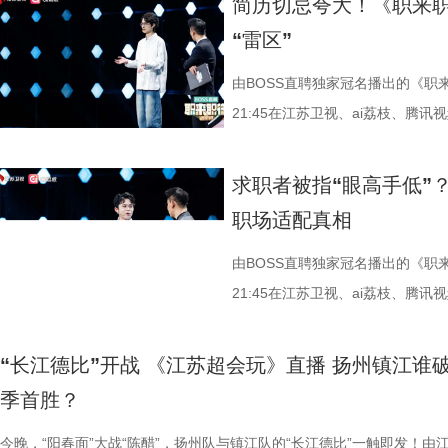
简历切忌夸大！《职来职
·王时敏《端阳墨花轴》为蓝本，在舞台上现场复刻了一场跨越350年的
光，带给观众温柔治愈的力量。而后，R.E.D女团将再度登台，带来《扑
力少年们的智慧交锋！ 与此同时《
声演绎清代礼器之美，让庄重的古
重回积分榜前八。究竟是镇江队触
术硕士刘畅，手握脑机接口相关专
2平1负积2分，位列第十一。两只
“雷区”
人插花大秀，让宝藏焕新官河森堡连连称赞。 舞台上的戊夕全神贯注，
通》《爱意弥漫》《影·迷》三首歌曲，活力唱跳与清新曲风，尽显新生
行中，只要你自信大方、敢闯敢拼
新官任万平补充专业知识点，指出
见分晓！ 镇江晒辛弃疾巨型画像，各
开发领域，因职业发展与工作强度
上更进一步。究竟是连云港队收获
原本只能静静欣赏的水墨国画，用带有生命力的花草赋予了活生生的现实
信张扬的摩登态度。“港风女神”张柏芝惊喜亮相，将带来《星语星愿》《
事物，敢于和同龄高手同台PK，
不再作为祭祀用具，转而成为陈设
如荼，球迷们之间的“应援”也花样
位。 舞台上，他现场讲解脑机接
今晚见分晓！ 连云港全力争取
由BOSS直聘独家冠名播出的《职
绎。她遵循古法与画作神韵，先以挺拔的菖蒲定下作品的清高基调，艾草
天气》《目的地》三首歌曲，温柔声线搭配灵动舞台，气质婉约又极具感
的高光时刻！
一代的年轻人都对于我们的国家的
战，镇江球迷看台展示了一幅以南宋
却随即遭遇安顿健康创始人白伟民
今，连云港队先后面对盐城队、无
21:45在江苏卫视、ai荔枝、腾
其侧，再插上端午时令的蜀葵与百合，并用蜿蜒的石榴花、萱草、龙船花
力，带来满满的温情与感动。摩登之夜的最后，乐坛天后李宇春将重磅登
多的自信，这是我们每个中国人都该
“何处望神州”将古典诗词、地方历
五种？”，当场检验其技术功底。 
锡队、苏州队时的两场平局，连云
势，三位风格迥异的求职者轮番登场
沉甸甸的桃子加以点缀，错落有致、通体和谐。 当这些蕴含着驱邪纳吉
唱响《无价之姐》《再不疯狂我们就老了》《下个，路口，见》《和你一
要用于国家诸祀和内廷诸祀，除在
了解，这幅Tifo由镇江球迷会自
行业如何拥抱AI上，却因表达偏向“
场挑战苏州队一役，连云港队开局
行自我营销、复旦法硕凭超强记忆
求职者被指“眼高手低”？
多福美好祝愿的花材，最终在青铜双耳尊中舒展出迷人姿态时，江南文人
样》。她兼具先锋质感与时代情怀，自如驾驭多元曲风，将以无可替代的
是丧葬、朝聘、征伐、宴享、婚冠
至全世界传递一份独属于镇江的城
位技术型大佬的犀利点评。 面对
16分钟便取得两球领先。绝境之
利拷问……当“AI+”成为避不开
职场适配真相
的闲情逸致与生活美学跃然眼前，让观众真切领略到了中式插花“重意境
气场与行业号召力，为摩登之夜画上极具分量的完美句号。 王鹤棣实力
馆藏有33件清光绪仿古瓷礼器，
不屈的千古心境，感召和激励每一
材生能否在最后关头重新证明自己的
质，最终连扳两球上演极限追分。
人因“用力过猛”遭遇信任危机。 0
人文”的东方哲学。 文物科普： 王时敏将芍药花、百合花、夹竹桃、蜀
见证摩登系列璀璨上新 作为“全球领先的中国电动车”，雅迪已经连续九
瓷，器型全部仿照青铜器，有敦15
示。 其实，不仅是镇江，如今各大
面试官当场给出简历避坑指南 最后
落后时并没有放弃，甚至在下半场
企业面试官青睐 05后求职者季铭琪
由BOSS直聘独家冠名播出的《职
卷丹花、杜鹃花、艾叶等放在一个铜壶里，以“清供”的表现形式画出，反
销量第一，累计销量超1亿台。2025年，雅迪摩登系列以“新奢复古美学”
件，彝、盘、炉各1件。这组礼器
冠军泰州队亮出“首冠苏超，凤鸣今朝
孩子”。硕士毕业于伦敦国王学院
有遗憾，但是也很满意。”为球队
并迭代至5.0版，靠它在AI峰会链
21:45在江苏卫视、ai荔枝、腾
画家对中国传统节日的喜爱，也反映了画家在绘画创作中的一种自然状态
女性出行市场，凭借独创的“摩登高颜值 10重安全守护”系列价值，迅速
标明所仿青铜器名，部分标注器物
来“李白”助阵，巨型主题Tifo上
深造后一次性通过法考，更手握雅
满，他表示：“我们现在急需一场
与Agent模型产品两段实习经历。
同的求职者——因“鞋不合脚”而两
幽淡雅的文人心境。此画款识名为“戏墨”，实则是一种“率意”。“率意”是
市年轻女性的“梦中情车”。此次举办2026雅迪摩登之夜暨全球新品发布
纹、卷云纹、雷纹等青铜器常见纹饰
而在这其中，最让人心潮澎湃的，当
等多项荣誉，目标企业法务或实习
三场比赛的表现可谓跌宕起伏。他们
理，深耕AI+车落地场景。 能力试
遇部门解散的“数据新秀”；13年深
“长江德比”开战 《江
代文人画家在绘画创作过程中，抒发思想情愫、体现其绘画理念的一种创
是其立足行业前沿、洞察女性出行需求、加码时尚化战略的重要举措。活
楷书款。 单色釉瓷器是我国古人
六，东北超开幕，现场江苏球迷亮出
节遭遇专业点评。强生医疗科技亚
州队，而后又0:0逼平上届亚军南
答，从用户价值、透明化原则到端
师”；还有为应对AI冲击而从艺术
季首胜？
态；“率意”的形成往往体现了画家深厚的绘画功底、丰富的文化底蕴，以
场，雅迪科技集团高级副总裁、轮值总裁周朝阳将讲述专属“摩登故事”，
色剂的青瓷和黑瓷；南北朝时期，
起酷”瞬间点燃全场氛围，跨地域的
历需精简至一页，‘协助团队获得胜
队的“楚汉德比”中，徐州队鏖战至
之道，思路清晰获得星辰未来汽车
动16位企业面试官？悬念即将揭晓
作时所处的文人心态。 终身“治愚”老保安硬核印证青瓷用途 实力演绎何
行让亿万人享受美好出行使命的征程上，用一场盛大的摩登派对庆祝你的
白、如冰似玉的邢窑和越窑名品。
更藏着热爱、情谊与双向奔赴，这便是
堂化妆品总经理吴依凡也善意提醒
面对连云港队，徐州队的目标自然
场点评：“我拍灯，是因为从你身上
之梦能否落地 加拿大卡尔顿大学
今晚，“阳春面”大战“陈醋”，扬州