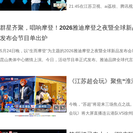
常隐喻文人士大夫超逸的情感和清高的节气。 二十年讲解底蕴解密两汉
都能在这里发现幸福、遇见对的人。Image title
何裕民教授还现场传授“24点”运算、手指操等护脑方法，在动脑与动手的
更广阔的观众与粉丝互动区域。届
各异”（《淮南子·说林训》）这样
练：“下一场必拿下” 上一场比赛，
21:45在江苏卫视、ai荔枝、腾
文物代言人细说土山汉墓文房奢品 文物代言人巫鹏飞以其娓娓道来的专
挑战中，带领国医少年团解锁更多实用护脑知识。 6月19起每周五21:10
验区将同步开放。在这里，灵敏度
现在留存至今的诸多雕塑艺术品当
跨赛季14连败的尴尬纪录。赛后
台上，无数求职者已经开启了人生
风格，带领全场细细品味了南京博物院的东汉·鎏金嵌宝石含利兽形铜砚
定江苏卫视、ai荔枝，一起跟着国医少年团开启这场高能又实用的健康探
沉浸式场景，将让每一位来到现场
古人束衣的服饰用品，也是身份地
脸上。“（很遗憾）没能用一场胜
场，将迎来三位各具特色的求职者
群星齐聚，唱响摩登！2026雅迪摩登之夜暨全球新
巫鹏飞将自己二十年的导游与博物馆讲解经历转化为舞台能量，不仅大方
旅！
趣，近距离感受“科技+知识”融合
西汉·“长毋相忘”铭合符银带钩出
步慢慢来。”镇江队队长纪龙刚说道
的技术学霸、全能法学海归精英，
发布会节目单出炉
了自己在金缕衣展柜前偶遇当年满城汉墓发现者的传奇经历，更用极其生
互动等你解锁 新一季城市赛首站
陪葬墓，墓主人为江都王刘非的妃
一个细节却十分打动人心。终场哨
温情对话中，迎接属于自己的职场终
语言，拆解了这件文房奢侈品背后堪称汉代“黑科技”的鎏金工艺。从铜胎
5月24日晚，以“生而摩登”为主题的2026雅迪摩登之夜暨全球新品发布会
事见证者身份惊喜空降！在这既能
精致小巧。带钩的钩首是类似简化
到场地上，对丢球的原因进行现场
发企业面试官共情 首位求职者熊璐
光打磨，到黄金捶叶、融汞成汞化金，再到最后涂饰并用火烘烤使水银蒸
昆山奥体中心燃情上演。今日，活动节目单正式发布。雅迪品牌全球代言
场互动分享，知识点和笑点双丰收，
鼓的钩身背部凸出一个圆形的钩钮
在帮助他们，告诉他们下次碰到这
遍布制造业、家电、体育户外、公
黄金留存，繁复的工序在他的讲述中变得清晰易懂，令人不禁赞叹古代工
鹤棣，表演嘉宾李宇春、李克勤、张柏芝、潘玮柏、R.E.D女团等群星齐
末打卡攻略速速码住，7月4日14:
处鎏金。这件银带钩精妙之处是其
事。”前江苏舜天球员王传松点赞道
科创大会执行，自称“在社会实践中
非凡匠心，也深刻感受到了汉代礼制的最高规制。 文物科普： 结合当时
将为观众呈现一场演唱会级别的视听狂欢，共同见证雅迪摩登系列的璀璨
济南市历城区将军路1688号），
以利用钩首、尾两端处突出的铆钉
镇江球迷。“把你们的脊梁挺起来！
新养一遍”的成长故事，不仅打动光
《江苏超会玩》聚焦“淮
信仰来考察，这种“神兽”，很可能就是战国、秦汉以来，在装饰中颇为流
新。 实力阵容倾情献唱，彰显时尚潮流力量 R.E.D女团以一曲《三彩》
勇。现场还有超多趣味脑力互动，
相忘”四字吉祥语，一侧钩身为阳
鼓励着队员们，成为球队最坚实、稳
令朗尚传感董事长张宗永从自身农
蟾蜍。蟾蜍，《诗经》中叫“戚施”。其形态似蛙，体大且肥，呈暗褐色，
场，兼具东方美学与国际化编舞的舞台呈现，将瞬间点燃现场氛围，为摩
位感受知识竞技的魅力。 泉城脑
匿不见。在汉代“长毋相忘”是最常
陆博飞则表示：“下一场必须拿下对
言“我们都在用努力超越父辈，让家
趾间有蹼，皮肤有疣，栖于阴湿之地。《太平御览》引《关中记》就记载
夜拉开精彩序幕。潮流天王潘玮柏热力加盟，将带来《反转地球》《Tell 
天，少年锋芒，无需隐藏；巅峰过招
常想念着对方，不要（因为距离和时
另一边，常州队本赛季的表现可谓喜
露营基地老板，熊璐毫不怯场，甚
今晚，“苏超”将迎来三场焦点之战
“蟾蜍头生角，得为食之，寿千岁，又能食山精。”可见当时人们相信蟾蜍
《爱你3000》《快乐崇拜》四首金曲连唱。从动感说唱到轻快旋律，每
南首站的集结号角已经吹响！接下
雅韵 欢唱解锁清代礼器 作为江苏
他们接连负于南京队和淮安队，目前
官们的激烈“争执”。这位带着一身
会玩》将大屏直播连云港队VS徐州
五兵、镇凶邪、助长生、主富贵的吉祥物。 凝聚岁时风物诠释江南美学 
是青春回忆，必将掀起全场大合唱，唤醒一代人的青春记忆。实力唱将李
将陆续登陆全国更多城市，为更多
读常熟博物馆馆藏清光绪官窑瓷礼
虽然排名暂时靠后，但是常州队距
节目罕见的超高亮灯数。 面对多个
盐城队、宿迁队VS南通队的两场
插花重现王时敏水墨画境 职业插花师戊夕则另辟蹊径，以苏州博物馆馆
温情登场，献唱《护花使者》《月半小夜曲》《红日》，醇厚声线将跨越
我的舞台。7月4日，让我们相约
融入歌词，用轻快灵动的旋律拆解
五的宿迁队也只有3分之遥。如果
抉择？ 脑机接口硕士转战AI应用
观众共享周末看球时光。目前，徐州