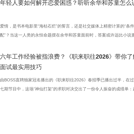
年轻人要如何解开恋爱困惑？听听余华和苏童怎么
到承载楚汉传奇的惊艳元青花瓷器，从折射文人闲情雅致的中式插花到寄
元文化体系，有着刚柔并济、兼容并蓄的文化特质。江苏省内的362家博
后》第七期如期而至。节目特邀余华、苏童、魏冰心、陈明昊、班宇以及
因制砖功绩卓著连连晋升。另有网红
秒、痛点场景等基础战术，未抓住
橄榄枝，这位数学学霸能否成功入职？
“领头羊”踢得如此难解难分，也让
朴期许的西晋青瓷及蕴含礼制内涵的瑞兽铜砚——《探宝说创团》第六期
馆，作为文化传承与展示的核心载体，158万件（套）馆藏文物涵盖不同
精选创作者@这个月，围坐畅谈“恰到好处的敏感”。从表情博弈到文学大
程益、司吏艾诚、上高县提调官县丞
疑。 光线影业副总裁刘同犀利指出
13年能否等到伯乐？ 梁永基自20
是，镇江队上一次在“苏超”联赛中
场极具诚意的跨界共创，为本期舞台画上圆满句号。 文物新生，由我发
时期、不同文化脉络，勾勒出这片土地跨越千年的文明积淀与文化多样性
的极致感官天赋，一场关于如何在“内耗”与“天分”中，寻找平衡的深度漫
爱情，是书本电影里“海枯石烂”的誓言，还是社交媒体上精密计算的“条
亨、甲首刘德华、小甲兰文华、窑
平，不能自称懂AI懂内容的全能运
年，日均品鉴超200杯咖啡，曾斩
正是扬州队。已经整整一年未赢球的
周一21:10锁定江苏卫视，12:00锁定ai荔枝与哔哩哔哩播出的《探宝说创
《探宝说创团》由江苏省文化和旅游厅、江苏省文物局指导，江苏广电总
此展开。 线上社交“敏感点”五花八门 文字与表情中藏着哪些情绪暗涌？ 
配”？当这一人类的永恒命题摆在余华和苏童面前时，答案或许远比小说
记录造砖全流程责任人。明代推行“
科技亚太区招聘负责人郑艳更是结
目前处于创业阶段，本次求职目标
连败？ “第二现场”火爆异常，文旅
团》，让我们继续邂逅江苏馆藏瑰宝，在文脉新声里，开启下一段奇妙的
哔哩哔哩联合出品。节目深度聚焦江苏省内博物馆集群，循着文明足迹探
伊始，嘉宾们便将视角对准了当下最真实的社交切片——线上聊天。看似
彩。由抖音、江苏卫视联合出品的文学生活漫谈节目《一个文学的午后》
匠、人夫姓名，落实质量追责，搭配
策划等经历未落地，强调简历绝不能
特调的“烟雨江南”，分子料理融合
景区优惠福利，张开双臂欢迎广大球迷
旅程！
京博物院、苏州博物馆、中国大运河博物馆、常熟博物馆、盐城市博物馆
的沟通，在敏感者的眼中却堪比“扫雷”游戏。班宇认为，如今的文字和表
期，将于本周四12:00在抖音全网独播，21:20在江苏卫视播出，抖音精
南京明城墙六百年坚固根基。 隋
历水分”质疑的伍逸馨，究竟能否在
发考题，他的创意思路亮眼，却在
日，瘦西湖、大明寺、个园、何园
六年工作经验被指浪费？《职来职往2026》带你了
苏省内一级博物馆。节目不止于文物的静态展示，更以沉浸式巡礼的姿态
正在经历严重的“通货膨胀”：两个“哈”字是敷衍，四个“哈”字才是真诚；
瓜视频、今日头条、ai荔枝客户端也将联合呈现。 作家余华、苏童携手
授予六安州英山县（治今湖北省英
节目不仅是一场精彩的求职博弈，
代数学家咖啡联合创始人张瑞芮追
区，将对镇江、苏州和持有当轮扬
面试最实用技巧
键开启“数字文物百宝箱”，深挖文物背后鲜为人知的历史故事，为文化遗
微笑表情显得冷漠，发一个捂脸流泪则可能只是表示“腼腆”。最致命的莫
明昊、王佳佳，媒体人魏冰心及抖音精选创作者@3号厅检票员工，在惬
又因消除了当地的虎患，1377年
终命运如何？谁能在这场春季大考中
位靠手艺立足的咖啡师，能否收获
政策。除此之外，今年以来，扬州还
创造性转化、创新性发展提供了鲜活实践样本。 舞台创演+文创开发，搭
对方已读不回，这种悬而未置的沉默往往会让敏感者瞬间开启“内心小剧场
弛的“午后”，试图和观众一同拆解爱情这件“小事”。 余华苏童同框再现“互
由BOSS直聘独家冠名播出的《职来职往2026》春招季已播出过半，在
正六品“通判”，以“提调官”之职
ai荔枝、腾讯视频同步播出《职来职
亮眼简历能否斩获实习 offer 
文旅消费动能。数据显示，比赛日
物活化完整链路 区别于传统文博节目，《探宝说创团》在“说”和“创”两个
甚至自我拉扯到“精力枯竭”。 当抖音精选创作者@这个月 坦诚分享自己
名场面 王佳佳自曝想演“疯子”独舞 作为相交多年的挚友，余华与苏童的
七期节目中，这场“神仙打架”的求职对决交出了一份令人振奋的成绩单：
间里，利用当地的优质黏土，创烧了
剧与影视专业的邓颖奇，跨专业瞄
156%，销售额同比增长145%，
上大胆突破，构建起“解读－演绎－转化”的文物活化完整链路。 节目邀
宇未及时回信息而暗自神伤、反复纠结时，全场爆发出共鸣的笑声。这种
动是本期节目的核心看点之一。从余华调侃苏童“睡到自然醒、打呼噜”的
半数的求职者已成功斩获心仪Offer，在这一方舞台实现了职业生涯的关
运到京城以后，轰动朝野。由于这
擅长整合营销与产品策划，心仪京
期间迎来首个主场赛事，并借势送
馆达人、知名科普博主、志愿者讲解员、在校学生、合唱团等文博爱好者
交中过度解读他人情绪、却又极度害怕伤害别人的状态，正是千万“高敏人
事，到两人关于“谁‘家’的外卖归谁吃”的日常斗嘴，两人一登场，便开启
跃。 上周六播出的节目中，三位求职者依次登场，在真实面试交锋、能
能增强墙体稳固性，所以被广泛使用
珠集团董事总经理周朔给他出了一道
渡、金山寺等景区客流明显上扬。“五
多元的“文物代言人”。他们摒弃单一的讲解模式，通过歌曲改编、情景短
的真实写照。 究竟我们该如何关掉头脑中的灾难化警报？余华和苏童又
默契的互怼模式，二人不分“捧哏”与“逗哏”，让一旁的魏冰心和王佳佳直
与职场思辨中，展现新媒体运营、语言专业转型、商科咨询三大赛道的求
瓷砖”有功，由正六品通判直升为
色并描述给用户的感受。邓颖奇将
次，同比增长8.03%；全市银联文
流行说唱、相声快板、舞蹈武术等年轻化、艺术化的多元形式，对文物故
读社交软件中五花八门的emoji背后含义呢？ 从托尔斯泰到张爱玲 揭秘
“大型嗑CP现场”。 围绕文学与影视、话剧改编的话题，嘉宾们展开了深
点与破局之道。节目播出后，#做自媒体应该传递的价值#、#AI取代不了
朱元璋对“性果敢有才略”的隋赟最
区分“职场复古红”“韩系梅调”等不
名第二名。如今的“苏超”，早已不
行多维度转译，让历史变得生动可感。 在嘉宾阵容上，节目邀请故宫博
典中的“敏感”瞬间 剥开社交层面的内耗，当“敏感”回归到创作与生命体验
流。苏童在节目中聊到自己的经典作品《妻妾成群》，谈及创作时刻意模
时的情境和情绪#、#什么是80分人生理念#等话题引发网友热议，为春招
见。 少年演绎名士风华 再现八贤
养生堂化妆品总经理吴依凡指出致
条、激活了城市烟火。 今晚19:3