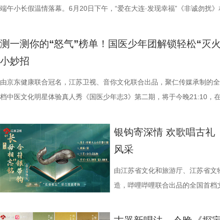
观众感叹，节目不仅完美复盘了器物背后的历史典故，更让中华文脉在创
端午小长假温情落幕。6月20日下午，“爱在大连·发现幸福”《非诚勿扰》
藏最深的“盐”值刺客？随后，高卿尘
江队官宣调整教练团队 镇江队什
民惊叹的#被10后小学生的格局震
火花中激荡出全新的时代回响。 巧夺天工复原大唐风仪 深情解构萧皇后
会大连站在海昌发现王国主题公园水上舞台圆满落幕。本次活动由江苏卫
次上手诊脉，现场又紧张又好笑。
“苏超”最大的悬念！ 目前，常规
领域的成功穿透，铸就了其“脑综天
一生 首位登场的“珠宝匠人”谢鹤鸣，将目光聚焦于扬州中国大运河博物
合半岛晨报共同主办，大连市金普新区民政局、金普新区文化和旅游局提
瓜、小夜灯接连登场“喊冤”，国医
绩，排名积分榜倒数第一的同时，
誉，《一站到底·少年季》第二季
测一测你的“怒气”榜单！国医少年团解锁轻松“灭火
唐·钿钗礼冠。这件作为目前考古发现中年代最早、等级最高、结构最完
方支持。活动还同步在《非诚勿扰》官方微博、抖音、视频号及ai荔枝多
脂环节，李雅娟自述是高血脂患者
谓“穷则思变，变则思通”，7月1
考与升级。 第二季节目紧密结合
小妙招
隋唐凤冠，不仅彰显了古代的顶级冠服礼制与精湛工艺，更无声地诉说着
同步直播，节目官方抖音直播间最高在线人数近万人，全网直播观看量超1
入“问诊”状态，从饮食到作息层层
兼任教练员，统筹球队训练、管理
和题库聚焦于少年的“自主学习能力
萧皇后传奇而跌宕的一生。 舞台上，谢鹤鸣通过一件极具观赏性的科学
万，直播间里网友们纷纷留言想报名参加活动，而活动现场也是人头攒动
由京东健康联合冠名，江苏卫视、音你文化联合出品，聚仁传媒承制的全
护法”，哪种抗阻运动有助于预防高
韩崑（kun）担任守门员教练；戴
通过引入更严苛的题目梯度、更多
件，细致拆解了其通体铜鎏金、由13个花束组成的精妙结构，并阐述了
热闹，活动在一片欢声笑语中圆满收官。 本次活动由《非诚勿扰》大连
档中医文化明星体验真人秀《国医少年志3》第二期，将于今晚21:10，
人的深夜困扰，到女性经期健康课，
文、英语、塞尔维亚语，持欧足联
活实践深度融合，考验少年们在真
人运动而产生微小颤动的“一步一摇”古法绝技。更动人的是，他结合史料
嘉宾官晶晶、朱峰与发现王国导游带来的游园直播正式开启。他们一起打
卫视、ai荔枝播出。生气会伤身，久坐也可能“惹大事”？本期，国医少年
将会收获哪些生活里的健康智慧？锁定
2017年就担任镇江华萨文旅足球
节目的核心筹备工作正在如火如荼
皇后“珠簾玉箔之奇，金屋瑶台之美，虽时俗之崇丽，盖吾人之所鄙”的开
区的浪漫地标，带领线上观众沉浸式体验发现王国中的各类趣味项目。直
在怒气测试、病发现场探案与护脑挑战中，解锁一连串意想不到的养生答
枝播出。更多身体发出的“小信号”
执行主教；2018年，出任镇江华
观众带来一场更有教育共鸣、更具
银钩寄深情 欢歌唱古礼
境与崇尚节俭的美德，全景再现了萧皇后在乱世之中运筹帷幄的政治阅历
中，官晶晶、朱峰夫妇更是走进发现王国的婚礼殿堂，这里也是他们婚纱
“怒气”测试代入感太强 国医少年团揭秘“不生气锦囊” “为了小事发脾气，
练。 展望后续的比赛，刘丹表示
见证首个“小小站神”诞生 作为本
风采
底打破了野史偏见，还原了一个真实、立体且令人敬佩的萧皇后形象。 
拍摄地，两人重温了当年在此拍摄童话婚礼的点点滴滴。官晶晶回忆道：
想想又何必。”一首《莫生气》，拉开了本期情绪健康课的序幕。 国医少
练组也会给队员带来一些新鲜感，
城市赛首站定于7月4日在山东济
普： 如今馆藏于扬州中国大运河博物馆的隋唐·钿钗礼冠，是根据2013
次回到这个地方，感觉很有氛围感，太适合结婚了！”游园途中，他们体
走进“怒气”测试现场，面对工作、爱情、亲情、友情四大场景里的生气榜
们会努力提供一切可能的帮助，去
“分组对抗+擂台攻防”的经典赛制
由江苏省文化和旅游厅、江苏省文物
省扬州市曹庄隋炀帝陵萧后墓出土的钿钗礼冠而制作的复原件，该冠出土
非遗糖画、许愿牌，为这场寻爱之旅留下了甜蜜的印记。 游园直播结束
大家纷纷被戳中情绪开关。工作榜单让四人“集体破防”，陈妍希直呼只能
球、得一分、赢一场去逐步完成。”
逻辑思维、时事热点等多元领域的题
造，哔哩哔哩联合出品的全国首档
严重糟朽。礼冠整体由呈十字形交叉的两道梁和与其相连的三道箍，以及
亲大会在水上舞台正式拉开帷幕。江苏卫视主持人王珏登台，热情洋溢欢
个太少，夏之光被友情榜单戳中伤心处。 生气时身体会经历怎样的变化
是对主队给予了最大的支持。“现
小组依次登场进行限时答题，综合
彩落幕。本期四组文物代言人依次登
分布在框架构建上的十三颗花树构成，制作材料包括金、铜、铁、玻璃、
场及直播间的观众们。随后，大连市金普新区民政局局长徐洋、大连市金
我们常挂在嘴边的“气得吃不下饭”“气到心口疼”，背后又藏着哪些健康信
敢拼！”“我们只需要轻装上阵，胜
10强选手则直接进入第二轮“擂台
铭合符银带钩、常熟博物馆清光绪官