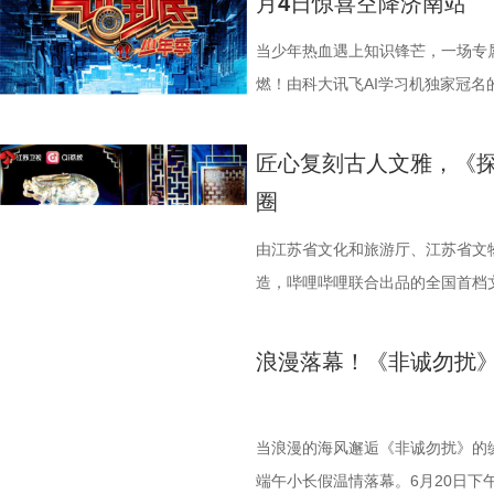
月4日惊喜空降济南站
场给成员们摸脉判断状态，不仅说
场比赛既是荣誉之战，更事关常规
少年团展开睡眠知识问答，从几点
州队主场不容有失，“冠军泰”盼逆
当少年热血遇上知识锋芒，一场专
办，美食奖励不断加码。面对这些
比赛！ 此前四场比赛，泰州队接
燃！由科大讯飞AI学习机独家冠名
助眠小妙招？ 2、痛经不要硬扛！
仅在扬州身上全取三分，表现可以
式启动选手招募。作为全国青少年
走廊”，“钝刀割肉”“疼到眼前一
核心阵容的流失。新赛季，泰州队
打磨、题目梯度、内容设计上也将
匠心复刻古人文雅，《
李雅娟分享自己的痛经经历，陈妍
心轮换出现断层。如此一来，球队
的线下城市赛也同步火热开启，首
圈
的“忍忍就好”吗？ 杭州市中医院
频出现漏洞。目前，泰州队失球数达
宇城隆重举办。新一季的智慧风暴
红汤、暖宝宝等日常话题，带领国
的压力可想而知。 不过，好消息
力与临场风采的“小小站神”！ 首季斩
由江苏省文化和旅游厅、江苏省文物
活经验答对师父问题，被夸“适合学
明显回升，以1:0赢下了这场“宿
接暑期档 回顾上一季，《一站到底
造，哔哩哔哩联合出品的全国首档
误区，师父还会现场教学哪些缓解痛经
南通队上下兴奋异常。打进制胜一
艺赛道，交出了一份惊艳的行业成绩
燃播出。五组文物代言人重磅集结
公堂，三高风险藏不住了 三高离
好，急需要一场翻身仗，大家都咬
突破1%，稳居同时段收视TOP2
将中华文明的深厚底蕴与现代舞台
浪漫落幕！《非诚勿扰
了一堂“三高健康课”。预防高血压
球！” “泰州发布”则用“一场久违
面引爆。整季节目全网曝光量超16
江苏馆藏珍宝“破壁出圈”，完成了
认识高血压风险，陈妍希“屡屡中招
分拼出了血性，拼出了骄傲，更拼
获全网热搜热榜529个；在猫眼腾讯
目播出后，#六千年前马就在给人类
笑点拉满。含盐量竞猜中，面包、
名垫底的镇江队，泰州队能否继续上
频号整季直播观看人数突破300万
朱元璋严选国宝长啥样#、#这只蟾
当浪漫的海风邂逅《非诚勿扰》的
藏最深的“盐”值刺客？随后，高卿尘
江队官宣调整教练团队 镇江队什
民惊叹的#被10后小学生的格局震
观众感叹，节目不仅完美复盘了器
端午小长假温情落幕。6月20日下