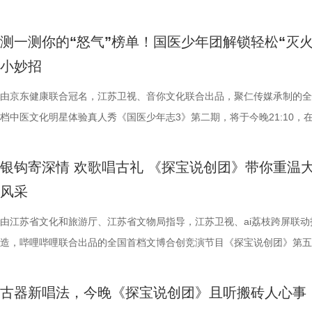
次上手诊脉，现场又紧张又好笑。
“苏超”最大的悬念！ 目前，常规
领域的成功穿透，铸就了其“脑综天
火花中激荡出全新的时代回响。 巧
会大连站在海昌发现王国主题公园
瓜、小夜灯接连登场“喊冤”，国医
绩，排名积分榜倒数第一的同时，
誉，《一站到底·少年季》第二季
一生 首位登场的“珠宝匠人”谢鹤
合半岛晨报共同主办，大连市金普
测一测你的“怒气”榜单！国医少年团解锁轻松“灭火
脂环节，李雅娟自述是高血脂患者
谓“穷则思变，变则思通”，7月1
考与升级。 第二季节目紧密结合
唐·钿钗礼冠。这件作为目前考古
方支持。活动还同步在《非诚勿扰
小妙招
入“问诊”状态，从饮食到作息层层
兼任教练员，统筹球队训练、管理
和题库聚焦于少年的“自主学习能力
隋唐凤冠，不仅彰显了古代的顶级
同步直播，节目官方抖音直播间最高
由京东健康联合冠名，江苏卫视、音你文化联合出品，聚仁传媒承制的全
护法”，哪种抗阻运动有助于预防高
韩崑（kun）担任守门员教练；戴
通过引入更严苛的题目梯度、更多
萧皇后传奇而跌宕的一生。 舞台
万，直播间里网友们纷纷留言想报
档中医文化明星体验真人秀《国医少年志3》第二期，将于今晚21:10，
人的深夜困扰，到女性经期健康课，
文、英语、塞尔维亚语，持欧足联
活实践深度融合，考验少年们在真
件，细致拆解了其通体铜鎏金、由
热闹，活动在一片欢声笑语中圆满
卫视、ai荔枝播出。生气会伤身，久坐也可能“惹大事”？本期，国医少年
将会收获哪些生活里的健康智慧？锁定
2017年就担任镇江华萨文旅足球
节目的核心筹备工作正在如火如荼
人运动而产生微小颤动的“一步一摇
嘉宾官晶晶、朱峰与发现王国导游
在怒气测试、病发现场探案与护脑挑战中，解锁一连串意想不到的养生答
枝播出。更多身体发出的“小信号”
执行主教；2018年，出任镇江华
观众带来一场更有教育共鸣、更具
皇后“珠簾玉箔之奇，金屋瑶台之美
区的浪漫地标，带领线上观众沉浸
银钩寄深情 欢歌唱古礼 《探宝说创团》带你重温
“怒气”测试代入感太强 国医少年团揭秘“不生气锦囊” “为了小事发脾气，
练。 展望后续的比赛，刘丹表示
见证首个“小小站神”诞生 作为本
境与崇尚节俭的美德，全景再现了
中，官晶晶、朱峰夫妇更是走进发
风采
想想又何必。”一首《莫生气》，拉开了本期情绪健康课的序幕。 国医少
练组也会给队员带来一些新鲜感，
城市赛首站定于7月4日在山东济
底打破了野史偏见，还原了一个真
拍摄地，两人重温了当年在此拍摄
走进“怒气”测试现场，面对工作、爱情、亲情、友情四大场景里的生气榜
由江苏省文化和旅游厅、江苏省文物局指导，江苏卫视、ai荔枝跨屏联动
们会努力提供一切可能的帮助，去
“分组对抗+擂台攻防”的经典赛制
普： 如今馆藏于扬州中国大运河博
次回到这个地方，感觉很有氛围感
大家纷纷被戳中情绪开关。工作榜单让四人“集体破防”，陈妍希直呼只能
造，哔哩哔哩联合出品的全国首档文博合创竞演节目《探宝说创团》第五
球、得一分、赢一场去逐步完成。”
逻辑思维、时事热点等多元领域的题
省扬州市曹庄隋炀帝陵萧后墓出土
非遗糖画、许愿牌，为这场寻爱之
个太少，夏之光被友情榜单戳中伤心处。 生气时身体会经历怎样的变化
彩落幕。本期四组文物代言人依次登台，分别演绎南京博物院西汉·“长毋
是对主队给予了最大的支持。“现
小组依次登场进行限时答题，综合
严重糟朽。礼冠整体由呈十字形交
亲大会在水上舞台正式拉开帷幕。
我们常挂在嘴边的“气得吃不下饭”“气到心口疼”，背后又藏着哪些健康信
铭合符银带钩、常熟博物馆清光绪官窑瓷礼器、南京城墙博物馆明·“隋赟
敢拼！”“我们只需要轻装上阵，胜
10强选手则直接进入第二轮“擂台
分布在框架构建上的十三颗花树构
场及直播间的观众们。随后，大连
古器新唱法，今晚《探宝说创团》且听搬砖人心事
面对师父抛出的“不生气锦囊”，国医少年团又将解锁哪些轻松“灭火”的小
城砖、南京博物院南朝·竹林七贤与荣启期砖画四件江苏馆藏瑰宝。众人
台留言道。 那么，究竟是泰州队如
的快节奏车轮战一决高下，最终留
玉、珍珠、木、漆、棉、丝等十种
区文化和旅游局局长李想与《非诚