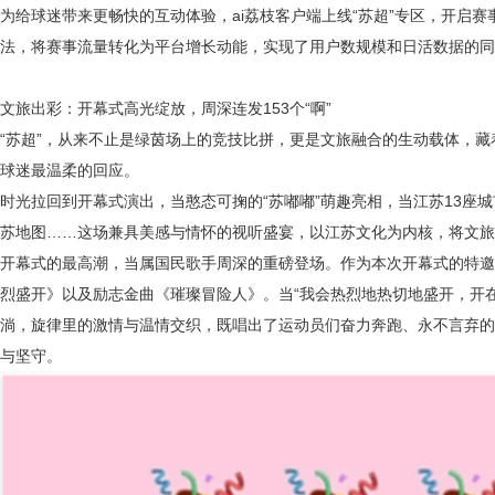
为给球迷带来更畅快的互动体验，
ai荔枝客户端上线“苏超”专区，开启赛
法，将赛事流量转化为平台增长动能，实现了用户数规模和日活数据的同
文旅出彩：开幕式高光绽放，周深连发
153个“啊”
“苏超”，从来不止是绿茵场上的竞技比拼，更是文旅融合的生动载体，
球迷最温柔的回应。
时光拉回到开幕式演出，当憨态可掬的
“苏嘟嘟”萌趣亮相，当江苏13
苏地图……这场兼具美感与情怀的视听盛宴，以江苏文化为内核，将文旅
开幕式的最高潮，当属国民歌手周深的重磅登场。作为本次开幕式的特邀
烈盛开》以及励志金曲《璀璨冒险人》。当“我会热烈地热切地盛开，开
淌，旋律里的激情与温情交织，既唱出了运动员们奋力奔跑、永不言弃的
与坚守。