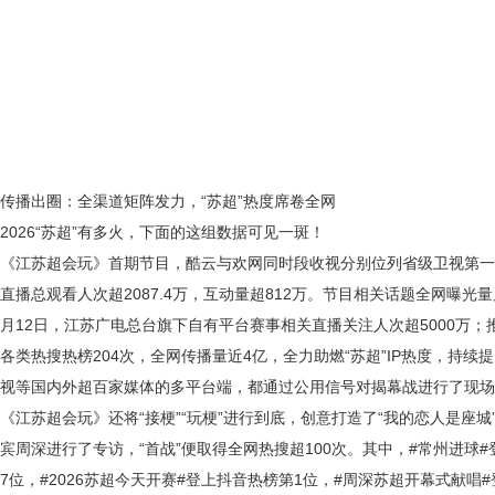
传播出圈：全渠道矩阵发力，
“苏超”热度席卷全网
2026“苏超”有多火，下面的这组数据可见一斑！
《江苏超会玩》首期节目，酷云与欢网同时段收视分别位列省级卫视第一
直播总观看人次超2087.4万，互动量超812万。节目相关话题全网曝光量累
月12日，江苏广电总台旗下自有平台赛事相关直播关注人次超5000万；
各类热搜热榜204次，全网传播量近4亿，全力助燃“苏超”IP热度，持
视等国内外超百家媒体的多平台端，都通过公用信号对揭幕战进行了现场
《江苏超会玩》还将“接梗”“玩梗”进行到底，创意打造了“我的恋人是座城
宾周深进行了专访，“首战”便取得全网热搜超100次。其中，#常州进球
7位，#2026苏超今天开赛#登上抖音热榜第1位，#周深苏超开幕式献唱