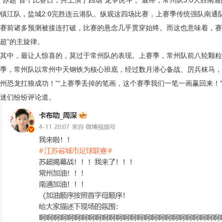
“苏超”首个比赛日，共上演了四场“龙争虎斗”。最终，常州队3:0大胜南通
镇江队，盐城2:0完胜连云港队。纵观这四场比赛，上赛季传统强队南通队
赛前诸多预测被接连打破，比赛的悬念几乎贯穿始终。而这也意味着，赛
超”的主旋律。
其中，最让人惊喜的，莫过于常州队的表现。上赛季，常州队前八轮颗粒
季，常州队以常州中天钢铁为核心班底，经过数月潜心备战、厉兵秣马，
州恐龙扛狼成功！”“上赛季丢掉的笔画，这个赛季我们一笔一画赢回来！”
迷们纷纷评论道。