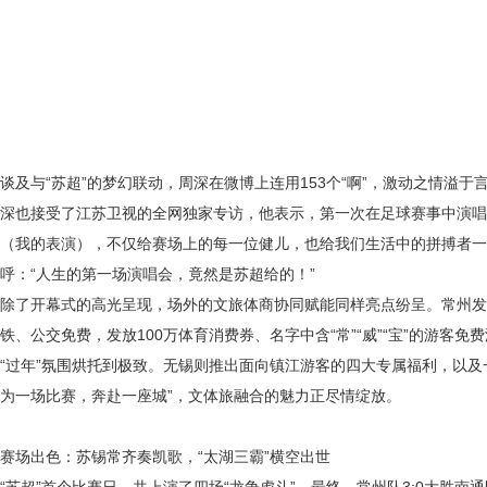
谈及与
“苏超”的梦幻联动，周深在微博上连用153个“啊”，激动之情溢
深也接受了江苏卫视的全网独家专访，他表示，第一次在足球赛事中演唱
（我的表演），不仅给赛场上的每一位健儿，也给我们生活中的拼搏者一
呼：“人生的第一场演唱会，竟然是苏超给的！”
除了开幕式的高光呈现，场外的文旅体商协同赋能同样亮点纷呈。常州发
铁、公交免费，发放
100万体育消费券、名字中含“常”“威”“宝”的游
“过年”氛围烘托到极致。无锡则推出面向镇江游客的四大专属福利，以及
为一场比赛，奔赴一座城”，文体旅融合的魅力正尽情绽放。
赛场出色：苏锡常齐奏凯歌，
“太湖三霸”横空出世