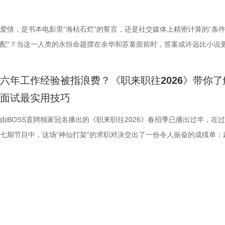
程益、司吏艾诚、上高县提调官县丞吕翊、司吏赵用宾”，另一侧刻“总甲
疑。 光线影业副总裁刘同犀利指出：“仅用软件制作数字人、内容播放量
13年能否等到伯乐？ 梁永基自2014年入行以来，深耕咖啡与饮品研发近1
是，镇江队上一次在“苏超”联赛中赢球，还要追溯到上赛季的揭幕战，而
馆，作为文化传承与展示的核心载体，158万件（套）馆藏文物涵盖不同
精选创作者@这个月，围坐畅谈“恰到好处的敏感”。从表情博弈到文学大
朴期许的西晋青瓷及蕴含礼制内涵
亨、甲首刘德华、小甲兰文华、窑匠晏文叁、造砖人夫刘德华”等铭文，
平，不能自称懂AI懂内容的全能运营，简历写太满易造成落差感”。 强生
年，日均品鉴超200杯咖啡，曾斩获潮流饮品全国十强、咖啡特调赛事冠
正是扬州队。已经整整一年未赢球的他们，能否从“唯一赢过的对手”身上
时期、不同文化脉络，勾勒出这片土地跨越千年的文明积淀与文化多样性
的极致感官天赋，一场关于如何在“内耗”与“天分”中，寻找平衡的深度漫
爱情，是书本电影里“海枯石烂”的誓言，还是社交媒体上精密计算的“条
场极具诚意的跨界共创，为本期舞
记录造砖全流程责任人。明代推行“物勒工名”制度，每块城砖标注官员、
科技亚太区招聘负责人郑艳更是结合简历逐条求证，直指其IP孵化、财经
目前处于创业阶段，本次求职目标为代数学家咖啡研发经理。 现场他带
连败？ “第二现场”火爆异常，文旅消费燃动全城 本周末，扬州推出“苏超
《探宝说创团》由江苏省文化和旅游厅、江苏省文物局指导，江苏广电总
此展开。 线上社交“敏感点”五花八门 文字与表情中藏着哪些情绪暗涌？ 
配”？当这一人类的永恒命题摆在余华和苏童面前时，答案或许远比小说
周一21:10锁定江苏卫视，12:0
匠、人夫姓名，落实质量追责，搭配“敲之有声，断之无孔”的验收标准，
策划等经历未落地，强调简历绝不能夸大，每一字都要经得起拷问。 深陷
特调的“烟雨江南”，分子料理融合江南风味惊艳全场。面对“苏超限定特调
景区优惠福利，张开双臂欢迎广大球迷“跟着苏超游扬州”。5月16日—5月
哔哩哔哩联合出品。节目深度聚焦江苏省内博物馆集群，循着文明足迹探
伊始，嘉宾们便将视角对准了当下最真实的社交切片——线上聊天。看似
彩。由抖音、江苏卫视联合出品的文学生活漫谈节目《一个文学的午后》
团》，让我们继续邂逅江苏馆藏瑰
南京明城墙六百年坚固根基。 隋赟，山东即墨人，元朝旧官，明朝建立
历水分”质疑的伍逸馨，究竟能否在后续的环节中自我证明、挽回局面？ 
发考题，他的创意思路亮眼，却在供应链、可复制性等落地环节被企业面
日，瘦西湖、大明寺、个园、何园、扬州八怪纪念馆等扬州全市国有收费
京博物院、苏州博物馆、中国大运河博物馆、常熟博物馆、盐城市博物馆
的沟通，在敏感者的眼中却堪比“扫雷”游戏。班宇认为，如今的文字和表
期，将于本周四12:00在抖音全网独播，21:20在江苏卫视播出，抖音精
旅程！
六年工作经验被指浪费？《职来职往2026》带你了
授予六安州英山县（治今湖北省英山县）正九品主簿，后升为正七品知县
节目不仅是一场精彩的求职博弈，更是一堂生动的职场公开课。三位求职
代数学家咖啡联合创始人张瑞芮追问，被指缺乏连锁品牌全流程落地思维
区，将对镇江、苏州和持有当轮扬州主场球票票根的球迷，实行日间免费
苏省内一级博物馆。节目不止于文物的静态展示，更以沉浸式巡礼的姿态
正在经历严重的“通货膨胀”：两个“哈”字是敷衍，四个“哈”字才是真诚；
瓜视频、今日头条、ai荔枝客户端也将联合呈现。 作家余华、苏童携手
面试最实用技巧
又因消除了当地的虎患，1377年被升调至江西袁州府（治今江西省宜春
终命运如何？谁能在这场春季大考中成功突围？敬请锁定21:45在江苏卫
位靠手艺立足的咖啡师，能否收获心仪企业的工作邀约？ 跨专业追梦美
政策。除此之外，今年以来，扬州还积极布局“第二现场”，将比赛热度转
键开启“数字文物百宝箱”，深挖文物背后鲜为人知的历史故事，为文化遗
微笑表情显得冷漠，发一个捂脸流泪则可能只是表示“腼腆”。最致命的莫
明昊、王佳佳，媒体人魏冰心及抖音精选创作者@3号厅检票员工，在惬
正六品“通判”，以“提调官”之职，负责南京城墙砖的烧制。他在袁州的两
ai荔枝、腾讯视频同步播出《职来职往2026》春招季第十一期！
亮眼简历能否斩获实习 offer 本科视觉传达设计、研究生就读中央民族大
文旅消费动能。数据显示，比赛日当天，扬州商场客流量平均同比增长
创造性转化、创新性发展提供了鲜活实践样本。 舞台创演+文创开发，搭
对方已读不回，这种悬而未置的沉默往往会让敏感者瞬间开启“内心小剧场
弛的“午后”，试图和观众一同拆解爱情这件“小事”。 余华苏童同框再现“互
由BOSS直聘独家冠名播出的《职来职往2026》春招季已播出过半，在
间里，利用当地的优质黏土，创烧了这类色泽洁白的城墙砖。据说，“白瓷
剧与影视专业的邓颖奇，跨专业瞄准市场营销岗位，拥有美妆相关实习经
156%，销售额同比增长145%，夜游、非遗体验同步升温。 而镇江则在“
物活化完整链路 区别于传统文博节目，《探宝说创团》在“说”和“创”两个
甚至自我拉扯到“精力枯竭”。 当抖音精选创作者@这个月 坦诚分享自己
名场面 王佳佳自曝想演“疯子”独舞 作为相交多年的挚友，余华与苏童的
七期节目中，这场“神仙打架”的求职对决交出了一份令人振奋的成绩单：
运到京城以后，轰动朝野。由于这种砖密度大、不吸水、不变形、质地坚
擅长整合营销与产品策划，心仪京润珍珠市场营销岗。 能力试炼环节，
期间迎来首个主场赛事，并借势送出万碗锅盖面、发放球迷文旅大礼包，
上大胆突破，构建起“解读－演绎－转化”的文物活化完整链路。 节目邀
宇未及时回信息而暗自神伤、反复纠结时，全场爆发出共鸣的笑声。这种
动是本期节目的核心看点之一。从余华调侃苏童“睡到自然醒、打呼噜”的
半数的求职者已成功斩获心仪Offer，在这一方舞台实现了职业生涯的关
能增强墙体稳固性，所以被广泛使用于南京城墙的“肚子”里。而隋赟因督
珠集团董事总经理周朔给他出了一道“颜色题”——用一盘口红综合盘，定
渡、金山寺等景区客流明显上扬。“五一”假期，镇江全市接待游客59.36
馆达人、知名科普博主、志愿者讲解员、在校学生、合唱团等文博爱好者
交中过度解读他人情绪、却又极度害怕伤害别人的状态，正是千万“高敏人
事，到两人关于“谁‘家’的外卖归谁吃”的日常斗嘴，两人一登场，便开启
跃。 上周六播出的节目中，三位求职者依次登场，在真实面试交锋、能
瓷砖”有功，由正六品通判直升为正三品的广东按察使，连升六级，这无
色并描述给用户的感受。邓颖奇将颜色按饱和度、质地分类，并站在用户
次，同比增长8.03%；全市银联文旅行业消费贡献度达42.32%，贡献度
多元的“文物代言人”。他们摒弃单一的讲解模式，通过歌曲改编、情景短
的真实写照。 究竟我们该如何关掉头脑中的灾难化警报？余华和苏童又
默契的互怼模式，二人不分“捧哏”与“逗哏”，让一旁的魏冰心和王佳佳直
与职场思辨中，展现新媒体运营、语言专业转型、商科咨询三大赛道的求
朱元璋对“性果敢有才略”的隋赟最大的赏识和重用，放眼整个明朝都难得
区分“职场复古红”“韩系梅调”等不同场景的买点，被周朔点赞“思路很好”。
名第二名。如今的“苏超”，早已不仅是90分钟的绿茵竞技，更拉长了文旅
流行说唱、相声快板、舞蹈武术等年轻化、艺术化的多元形式，对文物故
读社交软件中五花八门的emoji背后含义呢？ 从托尔斯泰到张爱玲 揭秘
“大型嗑CP现场”。 围绕文学与影视、话剧改编的话题，嘉宾们展开了深
点与破局之道。节目播出后，#做自媒体应该传递的价值#、#AI取代不了
见。 少年演绎名士风华 再现八贤风骨气质 南京市岱山实验小学的师生团
养生堂化妆品总经理吴依凡指出致命问题：“应该先问产品定价和竞品区
条、激活了城市烟火。 今晚19:30，锁定江苏卫视、ai荔枝《江苏超会玩
行多维度转译，让历史变得生动可感。 在嘉宾阵容上，节目邀请故宫博
典中的“敏感”瞬间 剥开社交层面的内耗，当“敏感”回归到创作与生命体验
流。苏童在节目中聊到自己的经典作品《妻妾成群》，谈及创作时刻意模
时的情境和情绪#、#什么是80分人生理念#等话题引发网友热议，为春招