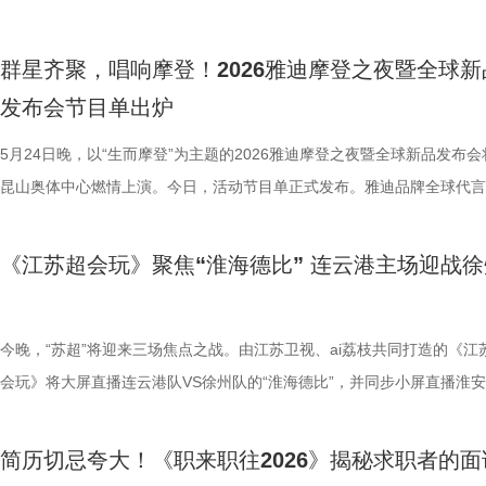
挑战中，带领国医少年团解锁更多实用护脑知识。 6月19起每周五21:10
现在留存至今的诸多雕塑艺术品当中。汉代是带钩使用的鼎盛时期，它不
跨赛季14连败的尴尬纪录。赛后，球员们泪洒赛场，失落和不甘写在每
台上，无数求职者已经开启了人生的全新征程。本期节目作为春招季的收
验区将同步开放。在这里，灵敏度
文物代言人细说土山汉墓文房奢品
定江苏卫视、ai荔枝，一起跟着国医少年团开启这场高能又实用的健康探
古人束衣的服饰用品，也是身份地位的象征，更是寄托心意的爱情信物。
脸上。“（很遗憾）没能用一场胜利回馈镇江球迷，但我们还年轻，只能
场，将迎来三位各具特色的求职者——独立自强的应届细节控、深耕脑机
沉浸式场景，将让每一位来到现场
风格，带领全场细细品味了南京博
群星齐聚，唱响摩登！2026雅迪摩登之夜暨全球新
旅！
西汉·“长毋相忘”铭合符银带钩出土于江苏盱眙大云山江都王刘非陵墓第
步慢慢来。”镇江队队长纪龙刚说道。 虽然拼尽全力依旧难求一胜，但赛
的技术学霸、全能法学海归精英，他们将在现场16位企业面试官的犀利
趣，近距离感受“科技+知识”融合
巫鹏飞将自己二十年的导游与博物
发布会节目单出炉
陪葬墓，墓主人为江都王刘非的妃子淳于婴儿。银带钩整体由纯银制成，
一个细节却十分打动人心。终场哨响之后，主教练陆博飞把杨兴宇和张卓
温情对话中，迎接属于自己的职场终极试炼。 细节控行动派“重养自己” 
互动等你解锁 新一季城市赛首站
了自己在金缕衣展柜前偶遇当年满
精致小巧。带钩的钩首是类似简化的龙头，有着鼓鼓的眼睛、挺立的双耳
到场地上，对丢球的原因进行现场复盘。“他没有责怪自己的队员，更多
发企业面试官共情 首位求职者熊璐是吉林大学2026届应届本科生，实习
5月24日晚，以“生而摩登”为主题的2026雅迪摩登之夜暨全球新品发布会
事见证者身份惊喜空降！在这既能
语言，拆解了这件文房奢侈品背后堪
鼓的钩身背部凸出一个圆形的钩钮；其身装饰着汉代所独有的典型云纹，
在帮助他们，告诉他们下次碰到这种情况该如何处理，这是非常好的一件
遍布制造业、家电、体育户外、公关、传统媒体五大领域，从品牌策划到
昆山奥体中心燃情上演。今日，活动节目单正式发布。雅迪品牌全球代言
场互动分享，知识点和笑点双丰收，
光打磨，到黄金捶叶、融汞成汞化
处鎏金。这件银带钩精妙之处是其既能沿中轴对半分为大小均等的二个，
事。”前江苏舜天球员王传松点赞道。 同样令人动容的，还有陪伴球队出
科创大会执行，自称“在社会实践中长大的行动派”。 她“离家远行、把自
鹤棣，表演嘉宾李宇春、李克勤、张柏芝、潘玮柏、R.E.D女团等群星齐
末打卡攻略速速码住，7月4日14:
黄金留存，繁复的工序在他的讲述
以利用钩首、尾两端处突出的铆钉符合成一钩。尤其在钩身内面，铸有“
镇江球迷。“把你们的脊梁挺起来！”“继续战斗！”……他们用不遗余力的
新养一遍”的成长故事，不仅打动光线影业副总裁刘同，引发其深度共情。
将为观众呈现一场演唱会级别的视听狂欢，共同见证雅迪摩登系列的璀璨
济南市历城区将军路1688号），
非凡匠心，也深刻感受到了汉代礼制
《江苏超会玩》聚焦“淮海德比” 连云港主场迎战徐
相忘”四字吉祥语，一侧钩身为阳文、另一侧钩身为阴文，两钩扣合文字
鼓励着队员们，成为球队最坚实、稳固的“第十二人”。展望对常州队的比
令朗尚传感董事长张宗永从自身农村出身、凡事自主抉择的经历与之共鸣
新。 实力阵容倾情献唱，彰显时尚潮流力量 R.E.D女团以一曲《三彩》
勇。现场还有超多趣味脑力互动，
信仰来考察，这种“神兽”，很可能
匿不见。在汉代“长毋相忘”是最常见的吉祥语句，意思是祝愿“（我们之
陆博飞则表示：“下一场必须拿下对手！输球不能输人，我们大家一起加油
言“我们都在用努力超越父辈，让家人骄傲”。 能力试炼环节，面对刘同
场，兼具东方美学与国际化编舞的舞台呈现，将瞬间点燃现场氛围，为摩
位感受知识竞技的魅力。 泉城脑
蟾蜍。蟾蜍，《诗经》中叫“戚施”
常想念着对方，不要（因为距离和时间）将我们的感情忘却。” 歌声演绎
另一边，常州队本赛季的表现可谓喜忧参半。揭幕战3:0强势战胜南通队
露营基地老板，熊璐毫不怯场，甚至因为直接的表达一度引发了场上企业
夜拉开精彩序幕。潮流天王潘玮柏热力加盟，将带来《反转地球》《Tell 
今晚，“苏超”将迎来三场焦点之战。由江苏卫视、ai荔枝共同打造的《江
天，少年锋芒，无需隐藏；巅峰过招
趾间有蹼，皮肤有疣，栖于阴湿之
雅韵 欢唱解锁清代礼器 作为江苏卫视的老朋友，韩甜甜以创意演唱的形
他们接连负于南京队和淮安队，目前1胜2负积3分，位列积分榜第十。不
官们的激烈“争执”。这位带着一身逆骨却又极其清醒的女孩，最终赢得了
《爱你3000》《快乐崇拜》四首金曲连唱。从动感说唱到轻快旋律，每
会玩》将大屏直播连云港队VS徐州队的“淮海德比”，并同步小屏直播淮安
南首站的集结号角已经吹响！接下
“蟾蜍头生角，得为食之，寿千岁，
读常熟博物馆馆藏清光绪官窑瓷礼器。她巧妙将瓷器造型、色彩、纹饰、
虽然排名暂时靠后，但是常州队距离排名第八的南京队仅差1分，距离排
节目罕见的超高亮灯数。 面对多个企业伸出的“橄榄枝”，她最终会做出
是青春回忆，必将掀起全场大合唱，唤醒一代人的青春记忆。实力唱将李
盐城队、宿迁队VS南通队的两场比赛。主持人王晓亚将搭档解说员洪超
将陆续登陆全国更多城市，为更多
五兵、镇凶邪、助长生、主富贵的吉
融入歌词，用轻快灵动的旋律拆解文物知识点，打破传统讲解模式，用欢
五的宿迁队也只有3分之遥。如果能从镇江队身上全取3分，常州队将很
抉择？ 脑机接口硕士转战AI应用 裸辞背后遭遇技术流拷问 天津大学计算
温情登场，献唱《护花使者》《月半小夜曲》《红日》，醇厚声线将跨越
观众共享周末看球时光。目前，徐州队1胜1平1负积4分，暂列第五；连
我的舞台。7月4日，让我们相约
插花重现王时敏水墨画境 职业插
简历切忌夸大！《职来职往2026》揭秘求职者的面
声演绎清代礼器之美，让庄重的古礼文物变得亲切易懂。 表演结束后，
重回积分榜前八。究竟是镇江队触底反弹，还是常州队成功抢分？今晚赛
术硕士刘畅，手握脑机接口相关专利，拥有三段大厂实习经历，深耕AI与
光，带给观众温柔治愈的力量。而后，R.E.D女团将再度登台，带来《扑
2平1负积2分，位列第十一。两只球队都急需要一场胜利，帮助他们在积
力少年们的智慧交锋！ 与此同时《
·王时敏《端阳墨花轴》为蓝本，在