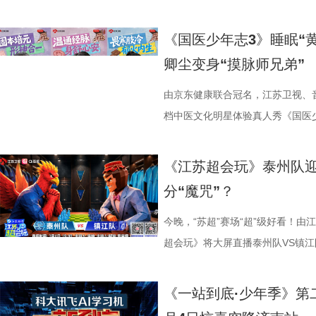
《国医少年志3》睡眠“
卿尘变身“摸脉师兄弟”
由京东健康联合冠名，江苏卫视、
档中医文化明星体验真人秀《国医少
卫视、ai荔枝播出。本期，国医
解锁一堂贴近打工人、女性群体和
《江苏超会玩》泰州队
忍、吃得咸、糖分高，这些看似普
分“魔咒”？
1、睡眠难题引共鸣，夏之光摸脉“开
宇宙用一首改编曲《若是睡眠还没
今晚，“苏超”赛场“超”级好看！由
尘纷纷认领睡眠困扰，李雅娟一句“
超会玩》将大屏直播泰州队VS镇江
慕不已。睡不着、睡不醒、半夜醒
州队、无锡队VS宿迁队、徐州队V
题。 本期节目，北京中医药大学
老搭档夏宇翔一起，为大家带来本
《一站到底·少年季》第
学院院长的李峰师父从摸脉切入，
州队2胜3负位列第十，镇江队则