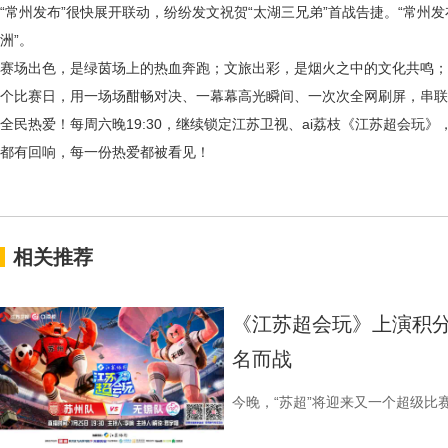
“常州发布”很快展开联动，纷纷发文祝贺“太湖三兄弟”首战告捷。“常州
洲”。
赛场出色，是绿茵场上的热血奔跑；文旅出彩，是烟火之中的文化共鸣；
个比赛日，用一场场酣畅对决、一幕幕高光瞬间、一次次全网刷屏，串联
全民热爱！每周六晚
19:30，继续锁定江苏卫视、ai荔枝《江苏超会
都有回响，每一份热爱都被看见！
相关推荐
《江苏超会玩》上演积分
名而战
今晚，“苏超”将迎来又一个超级比