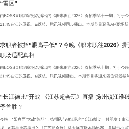
“雷区”
新官任万平补充专业知识点，指出这类紫、绿、粉等色彩的瓷器在晚清时
见分晓！ 镇江晒辛弃疾巨型画像，各大赛场Tifo花式助威 比赛场上的较
开发领域，因职业发展与工作强度问题选择裸辞，全力冲刺AI相关软件开
通》《爱意弥漫》《影·迷》三首歌曲，活力唱跳与清新曲风，尽显新生
上更进一步。究竟是连云港队收获赛季首场胜利，还是徐州队客场全身而
行中，只要你自信大方、敢闯敢拼
人插花大秀，让宝藏焕新官河森堡
不再作为祭祀用具，转而成为陈设摆件。宝藏焕新官李响也有感而发：“
如荼，球迷们之间的“应援”也花样迭出。5月2日，镇江队主场迎战盐城队
位。 舞台上，他现场讲解脑机接口在航天员状态监测中的应用，科技感
信张扬的摩登态度。“港风女神”张柏芝惊喜亮相，将带来《星语星愿》《
今晚见分晓！ 连云港全力争取首胜，徐州拒绝两连败 “苏超”开
由BOSS直聘独家冠名播出的《职来职往2026》春招季第十一期，将于
事物，敢于和同龄高手同台PK，
原本只能静静欣赏的水墨国画，用
一代的年轻人都对于我们的国家的文明有更多的了解，对我们国家的历史
战，镇江球迷看台展示了一幅以南宋爱国词人辛弃疾为主题的巨型Tifo。
却随即遭遇安顿健康创始人白伟民的专业灵魂拷问：“脑机接口的五种波
天气》《目的地》三首歌曲，温柔声线搭配灵动舞台，气质婉约又极具感
今，连云港队先后面对盐城队、无锡队和苏州队，至今未尝胜绩。但在面
21:45在江苏卫视、ai荔枝、腾讯视频同步播出。本期节目聚焦AI+职场新
的高光时刻！
绎。她遵循古法与画作神韵，先以
多的自信，这是我们每个中国人都该做的事情。” 文物科普： 清代瓷质
“何处望神州”将古典诗词、地方历史与足球激情巧妙融合，瞬间刷爆全网
五种？”，当场检验其技术功底。 在“能力试炼”环节中，他将目光锁定在
力，带来满满的温情与感动。摩登之夜的最后，乐坛天后李宇春将重磅登
锡队、苏州队时的两场平局，连云港充分展现出了自身的韧性。尤其是上
势，三位风格迥异的求职者轮番登场： 05后少年坚持多年升级“个人说明
其侧，再插上端午时令的蜀葵与百
要用于国家诸祀和内廷诸祀，除在祭祀天、地、神、祖中担任重要角色外
了解，这幅Tifo由镇江球迷会自发设计、组织安排，他们想通过此举向全
行业如何拥抱AI上，却因表达偏向“AI使用者”而非“技术开发者”，遭遇了
唱响《无价之姐》《再不疯狂我们就老了》《下个，路口，见》《和你一
场挑战苏州队一役，连云港队开局便陷入被动。苏州队开场1分钟先声夺
行自我营销、复旦法硕凭超强记忆惊艳全场、新媒体实战派因简历夸大面
沉甸甸的桃子加以点缀，错落有致
求职者被指“眼高手低”？今晚《职来职往2026》撕
是丧葬、朝聘、征伐、宴享、婚冠等多种皇室大型活动的重要用器。常熟
至全世界传递一份独属于镇江的城市底气。“我们想借辛弃疾胸怀家国、
位技术型大佬的犀利点评。 面对突如其来的情绪波动与专业质疑，这位
样》。她兼具先锋质感与时代情怀，自如驾驭多元曲风，将以无可替代的
16分钟便取得两球领先。绝境之下，连云港队展现出极强的战术素养和
利拷问……当“AI+”成为避不开的时代命题，有人凭借硬核实力赢得青睐
多福美好祝愿的花材，最终在青铜
职场适配真相
馆藏有33件清光绪仿古瓷礼器，它们是以青、红、黄、白为主基色的低
不屈的千古心境，感召和激励每一位球员，砥砺心志、奋勇拼搏。”球迷
材生能否在最后关头重新证明自己的核心价值？ 法学海归现场秀拉丁舞 
气场与行业号召力，为摩登之夜画上极具分量的完美句号。 王鹤棣实力
质，最终连扳两球上演极限追分。赛后，连云港队主教练王新欣表示，球
人因“用力过猛”遭遇信任危机。 05后少年凭借个人说明书出圈 AI产品之
的闲情逸致与生活美学跃然眼前，
瓷，器型全部仿照青铜器，有敦15件，簋5件，鼎4件，豆2件，簠2件，
示。 其实，不仅是镇江，如今各大赛场，都掀起了巨型Tifo的比拼浪潮
面试官当场给出简历避坑指南 最后一位登场的夏雨霏，堪称标准的“别人
见证摩登系列璀璨上新 作为“全球领先的中国电动车”，雅迪已经连续九
落后时并没有放弃，甚至在下半场创造了更多的进球机会，“客场拿到1分
企业面试官青睐 05后求职者季铭琪，17岁时便给自己做了份“个人产品说
由BOSS直聘独家冠名播出的《职来职往2026》春招季第十期，将于今晚
人文”的东方哲学。 文物科普： 
件，彝、盘、炉各1件。这组礼器器型工整、纹饰精美，每件都用篆书或
冠军泰州队亮出“首冠苏超，凤鸣今朝”的霸气Tifo，自带王者底蕴；扬州
孩子”。硕士毕业于伦敦国王学院的她，本科以专业第一成绩放弃保研，
销量第一，累计销量超1亿台。2025年，雅迪摩登系列以“新奢复古美学”
有遗憾，但是也很满意。”为球队打入扳平一球的嵇皓翔则对后续比赛信
并迭代至5.0版，靠它在AI峰会链接到百余位产品经理，拥有AIGC创作
21:45在江苏卫视、ai荔枝、腾讯视频播出。本期节目将迎来四位背景截
卷丹花、杜鹃花、艾叶等放在一个铜
标明所仿青铜器名，部分标注器物大小、重量、所仿原器铭文，再辅以神
来“李白”助阵，巨型主题Tifo上的“长风破浪会有时”尽显对主队的期许与
深造后一次性通过法考，更手握雅思7分、钢琴十级、拉丁舞华东赛区一
女性出行市场，凭借独创的“摩登高颜值 10重安全守护”系列价值，迅速
满，他表示：“我们现在急需一场胜利，来证明自己。” 反观徐州队，
与Agent模型产品两段实习经历。他求职目标明确——星辰未来汽车AI产
同的求职者——因“鞋不合脚”而两度离职的名校硕士；计算数学专业出身
画家对中国传统节日的喜爱，也反
纹、卷云纹、雷纹等青铜器常见纹饰，底部用青花书“大清光绪年制”二行
而在这其中，最让人心潮澎湃的，当属“苏超”与“东北超”的梦幻联动。上
等多项荣誉，目标企业法务或实习律师岗位。 然而这份亮眼履历，却在
市年轻女性的“梦中情车”。此次举办2026雅迪摩登之夜暨全球新品发布
三场比赛的表现可谓跌宕起伏。他们先是在第一场比赛中3:0战胜卫冕冠
理，深耕AI+车落地场景。 能力试炼环节，他围绕“AI手机隐私与效率边界
遇部门解散的“数据新秀”；13年深耕咖啡赛道、一天喝下200杯的“匠心
幽淡雅的文人心境。此画款识名为“戏
“长江德比”开战 《江苏超会玩》直播 扬州镇江谁
楷书款。 单色釉瓷器是我国古人的智慧结晶。早在东汉就出现了以铁为
六，东北超开幕，现场江苏球迷亮出巨型Tifo，一句“山海关不住，东北
节遭遇专业点评。强生医疗科技亚太区招聘负责人郑艳直言：“应届毕业
是其立足行业前沿、洞察女性出行需求、加码时尚化战略的重要举措。活
州队，而后又0:0逼平上届亚军南通队，展现出不俗的竞技状态。但在与
答，从用户价值、透明化原则到端侧运行，条理清晰地阐述了AI与隐私的
师”；还有为应对AI冲击而从艺术跨界营销的“全能策划人”。他们能否用
代文人画家在绘画创作过程中，抒
季首胜？
色剂的青瓷和黑瓷；南北朝时期，白瓷成功烧造，到唐代，则已出现南青
起酷”瞬间点燃全场氛围，跨地域的热爱相交相融。 当足球不止于胜负输
历需精简至一页，‘协助团队获得胜利’这类表述空洞无物，是求职大忌”。
场，雅迪科技集团高级副总裁、轮值总裁周朝阳将讲述专属“摩登故事”，
队的“楚汉德比”中，徐州队鏖战至最后一刻遭遇补时绝杀，最终1:2主场
之道，思路清晰获得星辰未来汽车总裁陈龙冬认可。 安顿健康创始人白
动16位企业面试官？悬念即将揭晓。 双名校加持却遭遇适配困境 AI产品
态；“率意”的形成往往体现了画家
白、如冰似玉的邢窑和越窑名品。宋代是单色釉瓷器的繁荣时期，五大名
更藏着热爱、情谊与双向奔赴，这便是“苏超”最动人的模样。今晚19:30
堂化妆品总经理吴依凡也善意提醒，企业更看重专业态度，而非过多兴趣
行让亿万人享受美好出行使命的征程上，用一场盛大的摩登派对庆祝你的
面对连云港队，徐州队的目标自然是全取三分，“我们一定会给大家带来
场点评：“我拍灯，是因为从你身上看到对AI的真正理解和自己的判断—
之梦能否落地 加拿大卡尔顿大学本科、新加坡国立大学研究生毕业的吴
今晚，“阳春面”大战“陈醋”，扬州队与镇江队的“长江德比”一触即发！由
作时所处的文人心态。 终身“治愚
为单色釉瓷器。元代以后彩绘瓷器后来居上，但单色釉瓷器仍不断发展，
江苏卫视、ai荔枝《江苏超会玩》，让我们一同解锁绿茵场上的别样魅力
堆砌的人生态度。 但在能力试炼环节，面对AI生成图片著作权侵权的专
场。 与此同时，雅迪品牌全球代言人王鹤棣也将亲临现场，与大家一同
的比赛。”徐州队副领队李锋说道。 徐州球迷喊话“吃完烧烤再回家”
很难得。我们做AI+健康硬件，也建议你走进AI+硬件组合产品去真实感
手握传播学优质学历，曾涉足科技媒体与大厂市场相关工作，却因岗位偏
视、ai荔枝重磅推出的《江苏超会玩》将大屏直播本场比赛，并同步小屏
老、学到老 压轴登场的文物代言