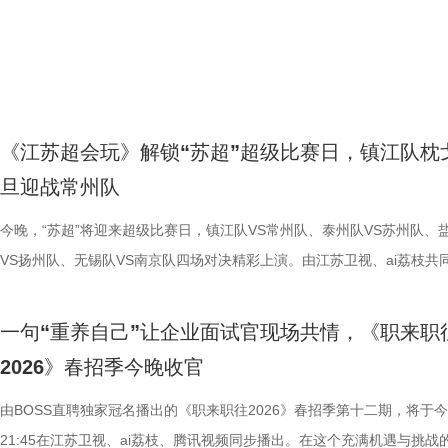
呢？ 探案时刻开启 “血栓谜案”将如何被破解？ 想当舞蹈主播？先来一段
元形式，从多个维度解读文物内涵，让沉睡千年的馆藏珍宝在舞台上鲜活
分？今晚19:30，锁定江苏卫视、
市优胜者”。谁能在紧张交锋中稳住
金、焊接、掐丝、镶嵌、錾刻、抛
慨：“大连是一座特别浪漫、特别
展示！节目中，国医少年团化身面试者走进直播间，音乐一起，夏之光直
来，完成一场跨越时空的古今对话。 节目播出后，#两千年前的情书长啥
年首个“小小站神”荣誉？答案现场揭
《隋书》所载的皇后礼冠制度吻合
爽。”谈及《非诚勿扰》被誉为“最
帧起手，和高卿尘大秀舞艺，帅气跳起“爱情鸟”，现场秒变舞台。 热闹
#18岁大学生把古董唱活过来了# #600年前搬砖人把砖搬成了世界第一# 
区再升级 《一站到底·少年季》第
的古代礼冠实物。 津门快板趣说镇馆
无数美好姻缘，并表示大连对《非
没持续多久，隔壁主播突然“受伤”倒地，国医少年团随即进入“探案模式”
火了1600年的超级男团# 等话题陆续出圈，众多观众留言表示在趣味演
更是连接破圈话题与社会探讨的桥
人民艺术剧院的话剧演员刘纪铭与
连单身男女参加节目获得良缘。 随
房间里的饮料、健身器械，到身体异常、体检报告，每一处细节都可能藏
懂了文物故事、收获了历史知识。 带钩藏千年浪漫 动情解读汉代信物 银
以“突围助力官”与“突围见证者”
·青花萧何月下追韩信图梅瓶，带
们通过三轮速配游戏互动增进彼此
《江苏超会玩》解锁“苏超”超级比赛日，镇江队枕
键线索。夏之光凭九宫格线索成功解锁手机，高卿尘暴力拆箱贡献“魔丸”
休人员、博物馆志愿者孙军带来温情讲解，聚焦南京博物院的西汉·“长毋
热度。 北京赛区，从《最强大脑》
二人将扎实的话剧与曲艺功底融入
宾官晶晶、朱峰夫妇也登台返场，
旦迎战常州队
面。看似普通的生活习惯，究竟如何一步步引发危机？国医少年团能否锁
铭合符银带钩。她结合文物形制与历史背景，用沉浸式情景演绎。即便史
身现场，与少年选手亲密互动，大
快、韵味十足的天津快板，生动讲述
看到节目的嘉宾们幸福归来都格外
正“病因”？ 从“防栓小课堂”到“护脑问答” 解锁实用养生法 破解“谜案”后
有详细记载江都王刘非与宠妃淳于婴儿的过往，孙军依旧凭借细腻表达，
今晚，“苏超”将迎来超级比赛日，镇江队VS常州队、泰州队VS苏州队、
#小孩哥这可是水哥啊#登上微博热搜
仅将文物的特殊铁锈斑特征、烧制
妮也登台与孟非互动，他们坦言曾
现场开启防栓小课堂。久坐人群该如何在日常中动起来？简单的“踝泵运动
这件定情信物背后的缱绻心意，生动诠释这枚信物承载的真挚情感，将文
VS扬州队、无锡队VS南京队四场对决精彩上演。由江苏卫视、ai荔枝共
学就困不是我的问题#同样跻身微博
解，更将“韩信跑、萧何找”的楚汉
“苏超”与“东北超”的比赛日，嘉宾
蹬自行车”究竟暗藏怎样的养生门道？国医少年团跟着师父边学边练，夏
后的情感价值深度挖掘。 真挚的讲述不仅让孙军自己热泪盈眶，也打动
造的《江苏超会玩》将大屏直播镇江队与常州队的比赛，并同步小屏直播
主持人陈铭倾情分享AI工具对青
基础的传统曲艺形式，无疑拉近了
文化和旅游局局长单美娜更是送上
练到忍不住调侃“血栓没解决，腹肌练成了”，养生动作秒变“练腹现场”。 
观众。宝藏焕新官河森堡感慨道：“刚刚你讲得那么动情，也确实让我感
三场比赛。主持人王晓亚将继续搭档解说员夏宇翔，为观众带来赛场内外
以自身转型经历鼓舞现场选手，相
青睐。 文物科普： 元·青花萧何
一刻交汇。最后，全场嘉宾与观众一
一句“重养自己”让企业面试官现场共情，《职来职
来的健康求真环节，国医少年团围绕阿尔茨海默症展开趣味问答，破解生
了这件文物非常难得。”宝藏焕新官任万平也大加赞赏：“您的讲述真的征
手动态。目前，在积分榜上，镇江队与常州队的形势都不容乐观，前者三
博文娱榜TOP11，#庞博说入行初
涵，青花瓷的主体蓝白相间，是波
气氛推向最高潮。 从2014年孟非
2026》春招季今晚收官
真假难辨的“护脑传言”。诸多看似“送分”的题目却频频反转，让国医少年
我们，你把它蕴含的情感价值深深地挖掘到了。” 文物科普： 带钩的出
墨，跨赛季14连败；后者接连负于南京队、淮安队，遭遇两连败。此番
网友热议。 延续这一火爆的“热搜
崇尚的吉祥之色，元文献中就有“国
再度回归，《非诚勿扰》与大连这
呼意外。因判断失误，大家受到“苦味养生茶惩罚”，一秒变身“人间小苦瓜
是用于束带，虽然战国至秦汉的带钩出土的数量巨大，彼时“满堂之坐，
两支球队都希望能够止住颓势，谁能逆势取胜？ 镇江14连败泪洒赛场，
由BOSS直聘独家冠名播出的《职来职往2026》春招季第十二期，将于
互动形式上进行了全方位升级。本
所绘梅花、竹子、松树是我国古代瓷
所言，大连是一座特别浪漫、特别
何裕民教授还现场传授“24点”运算、手指操等护脑方法，在动脑与动手的
各异”（《淮南子·说林训》）这样盛景早已不见于当今，但其佩用方式还
练：“下一场必拿下” 上一场比赛，镇江队0:1不敌扬州队，创造了长达37
21:45在江苏卫视、ai荔枝、腾讯视频同步播出。在这个充满机遇与挑战
更广阔的观众与粉丝互动区域。届
常隐喻文人士大夫超逸的情感和清
都能在这里发现幸福、遇见对的人。Imag