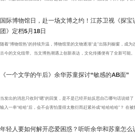
艺上屡获突破，至明清两代更集大成，形成了绚烂多彩的单色釉品种。清
题，她分情况严谨分析，逻辑缜密、专业扎实，获得岳成律师事务所副主
登系列四款旗舰产品的神秘面纱，同时发放“DI”的福利，诚意拉满惊喜不
云港狂撒文旅福利 绿茵场上，球队之间争锋相对、每球必争；但赛
馈。” 面对AI+自动驾驶与AI+健康监测两份橄榄枝，这位边界清晰的05
期离职。身为“考证达人”的他拿下经纪人从业资格、高中英语教师资格证
常州队VS淮安队、苏州队VS连云港队的两场比赛。主持人王晓亚将搭档
过十多年的博物馆保安。他凭借着
色釉的烧造尤以雍正时期最为鼎盛，其品种之富、水平之高均达到了历史
屾山的高度认可。 这场由简历瑕疵引发的“危机”，夏雨霏最终能否化解？
此次新品发布会，雅迪将重磅推出雅迪摩登光芒Ⅱ、麦芒Pro、莱茵Ⅱ、
外，球员之间、球迷之间暖意流淌，温情永远是“苏超”的主旋律。 徐
会投向哪家企业？ “过目不忘”的法律人 为何被全场面试官“劝改行”？ 复
次直指科大讯飞AI产品经理岗位。 能力试炼环节，他围绕AI学习机亲子
员夏宇翔，为观众带来本周“苏超”比赛的精彩解读。目前，在积分榜上，
死记硬背的顽强毅力，在舞台上倾
国际博物馆日，赴一场文博之约！江苏卫视《探宝
峰。据唐英在雍正十三年著《陶成纪事》所载，此时已能烧制出多达五十
21:45，江苏卫视、ai荔枝、腾讯视频同步播出《职来职往2026》春招季
Ⅱ四款新品，主打高颜值、高安全、高智能三大核心优势，满足不同女性
上场面对宿迁队，虽然最终遗憾失利，但当双方球员退场时，暖心的一幕
法律硕士黄润研，除了拥有多段实习经历外，更自带“过目不忘”的超强人
开设计，却被指未抓住产品核心刚需。德仁微课研究院院长于洪泽直言其
队和镇江队位居最后两位，究竟是扬州队主场全力抢下三分，还是镇江队
青釉神兽尊。 杨贵宝在台上左手叉
团》定档5月18日
釉彩，其中有三十七条是专讲单色釉的，可见当时盛况。 古砖镌刻匠心 
场，让我们一起见证勇敢者的职场蜕变！ 今晚21:30-22:30，锁定@职
的绿色出行需求，持续引领女性两轮电动车新标准，强化雅迪摩登“女性
了。“恭喜宿迁！吃完烧烤再回家！”没有组织，没有排练，整座体育场的
忆天赋。节目中，她现场精准复述十位观众的专业，惊艳全场。 本次她
眼高手低的问题，“你的学历很高，但求职过程中展现出来的根本没有体
“赢球荒”？让我们拭目以待！ 扬州主场全力抢分，镇江已整整一年未赢球
将先秦古典文献信手拈来、大声背
揭秘明城筑造史 文物代言人陈英琦化身“砖”家讲解员，围绕南京城墙博
2026官方微博账号，《职来职往2026》春招季收官直播特别场同步开启
美学定义者”的行业占位。 5月24日19:30，锁定江苏卫视及其新媒体矩阵
看台汇成同一个声浪。此情此景，让打进绝杀一球的高驰非常动容，他不
生堂化妆品法务岗，希望结合商业逻辑深耕企业法务。面对“竞品产品侵
应有的价值。每一份工作只做了半年，在我们看来，你根本没穿那双鞋，
季至今，扬州队、镇江队都还未品尝到胜利的滋味。扬州队先后负于苏州
随着“博物馆热”的持续升温，博物馆里的文物逐渐“走”出陈列橱窗，成为
制特点入手，深度解构了这件器物
·“隋赟”铭文城砖展开讲解。她从南京明城墙的建造历史切入，生动解读
目制片人将携手企业面试官唯体科技CEO李韬之、光线影业副总裁刘同
荔枝以及雅迪视频号、抖音、微博、快手、B站、小红书等官方自媒体平
向主场球迷鼓掌、竖起大拇指，并表示“球迷们真的很热情，一定会去尝
权”专业考题，她从资料整理、侵权比对、谈判诉讼等维度全面作答，思
踩了一踩就放弃了。” 科大讯飞副总裁章继东则表示，其从业经历与AI产
泰州队，仅从淮安队手中抢得了1分。而镇江队则在输给无锡队、盐城队
古今的文化纽带。当文博热潮遇上创新表达，文化传播便有了全新可能。
说、西王母长生不老药聊到神兽多
“物勒工名”的严苛制度，详解城砖“责任到人”的铸造规则，重点讲述督造
漫步总经理陶亚冬、万事达卡大中华区营销公关副总经理吴焕宇、一生向
2026雅迪摩登之夜暨全球新品发布会，我们不见不散！
徐州烧烤”。 此番做客连云港，徐州球迷将感受到来自“花果山”的热
整。岳成律师事务所副主任岳屾山补充，指出答题需覆盖专利、不正当竞
理所需素养匹配度不足。双名校光环能否弥补经验短板？他能否打动心仪
后，遭遇两连败，积分暂时垫底。谁能打破僵局、实现赛季首胜，毫无疑
苏卫视、ai荔枝跨屏联动打造，哔哩哔哩联合出品的全国首档文博合创竞
发光的热情，完成了一次传统文化
赟烧制优质城墙砖的故事，同时趣味解读带有“刘德华”字样的网红城砖，
合创始人夏骄阳、岳成律师事务所副主任岳屾山、强生医疗科技亚太区招
近日，连云港推出文旅优惠活动，5月22日-24日，徐州市民凭有效身份
著作权等多个维度，更提醒企业法务需兼顾领导决策与风险把控。 养生
业，悬念拉满。 计算数学学霸征战数据岗 数据分析试炼暗藏考题 湖南大
为本场比赛的最大看点。 相比上赛季，扬州队对阵容进行了针对性补强
目《探宝说创团》今日官宣定档。5月18日起每周一晚22:00在江苏卫视
心中生根发芽。 文物科普 作为南
《一个文学的午后》余华苏童探讨“敏感的AB面”
见大，带领观众读懂六百年城墙屹立不倒的秘密。 整场讲解激情满满、
责人郑艳、悟空租车联合创始人兼CMO朱旭，实时畅聊台前幕后录制故
迷凭连云港VS徐州主场票根或购买记录，可以免费游览包括花果山景区
品总经理吴依凡被其执着打动，破例提供多岗位轮岗实习机会，诚意拉满
算数学专业的曾麟惠，在校期间斩获多项国家级、省级数据类竞赛奖项，
球员吴雷，中乙球员井新博、王啸等职业球员的加盟，进一步提升了球队
12:00 ai荔枝与哔哩哔哩，正式与大家见面。当“5·18国际博物馆日”的“联
独特的造型、明确的纪年和精湛的
趣，收获嘉宾一致好评。宝藏焕新官任万平评价：“从一块砖讲到了南京
解锁更多求职秘籍。
景区在内的连云港市45家A级旅游区。 看球游完两不误，快来沉浸
场多家企业抛出法务、证券风管部橄榄枝，坚守初心的她，能否成功牵手
覆盖外企、出行、生活服务等多领域，立志深耕数据赛道，心仪和君咨询
容深度和硬实力。尽管此前三场比赛仅收获1平2负的成绩，但队伍技战
心，遇上《探宝说创团》的“共创”内核，一场跨越时空、打破边界的文化
实物。西晋青釉神兽尊的妙处，在于
特别富有激情的讲解。”宝藏焕新官李响也补充道：“讲解内容又细致又有
这份“苏超”带来的快乐吧！今晚19:30，锁定江苏卫视、ai荔枝《江苏超
堂，补齐企业法务实习短板？ 简历写太满遭质疑？ 企业面试官现场连环
业咨询师一职。 面对近三年机器人市场规模预估的专业考题，她的分析
日趋成熟，队员磨合也渐入佳境，进步可以说是显而易见。此番主场面对
就此启程。节目突破传统文博节目的叙事边界，以“舞台创演+文创开发”
当发出的消息只收到“嗯”的回复，是不是已经开始反思自己哪句话说错了
的神兽，头部和双眼突出，口内含
文物科普： 南京明城墙是明太祖朱元璋精心谋划建设的一项国家级重点
玩》，精彩对局，我们一同守候！
第三位求职者伍逸馨拥有3年新媒体实战经验，曾深入云南山区助力宝妈
量与定性的平衡难题，企业面试官和君咨询副总经理/资深合伙人张卢锋
队，扬州队的目标毫无疑问是全取三分。 反观镇江队，在上一场与盐城
形式，搭建起传统文化与年轻群体的沟通桥梁，为文化传承注入青春活力
输入一串“哈哈”后，会不会害怕显得太敷衍而赶紧补成“哈哈哈哈”？ 在被
尾，雕刻生动，制作精细。 这件
砖面镌刻各级造砖人员信息。其中“隋赟”铭文城砖，由明代袁州府提调官
老年群体直播带货，单账号最高涨粉70万，本次求职目标为德仁微课新
逻辑思维与行业认知存在短板。 与此同时，安顿健康创始人白伟民看中
赛中，球队一度看到了“抢分”的希望。全场比赛，镇江队甚至创造了更多
湃动能。 博物馆沉浸式体验，一键开启“数字文物百宝箱” 江苏地处江淮
和符号包裹的数字化时代，人与人之间的情绪雷达被无尽放大，同时又极
后，再用手制零部件及装饰物，器底
督造，他选用当地优质高岭土烧制出质地坚硬、不吸水、品相上乘的白瓷
营岗。能力试炼中，她针对“大学生就业APP短视频策划”作答，仅聚焦黄
素养与稳定性，现场抛出产品运营数据分析师的邀约。 坚守心仪岗位还
球机会，奈何总在关键时刻欠缺了一些运气，最终1:2遗憾败北。但能与
兼具水乡灵秀与中原雄浑，孕育了以金陵文化、吴文化、楚汉文化为代表
弱。本周四，由抖音、江苏卫视联合出品的文学生活漫谈节目《一个文学
这件器物也代表了当时瓷器工艺的
年轻人要如何解开恋爱困惑？听听余华和苏童怎么
因制砖功绩卓著连连晋升。另有网红“刘德华”城砖一侧刻有“瑞州府提调
秒、痛点场景等基础战术，未抓住大学生共情与创意核心，引发企业面试
橄榄枝，这位数学学霸能否成功入职？ 一天喝200杯咖啡的“匠心研发师”
“领头羊”踢得如此难解难分，也让球迷对镇江队后续的表现充满期待。巧
元文化体系，有着刚柔并济、兼容并蓄的文化特质。江苏省内的362家博
后》第七期如期而至。节目特邀余华、苏童、魏冰心、陈明昊、班宇以及
到承载楚汉传奇的惊艳元青花瓷器