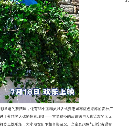
1
彩童趣的蘑菇屋，还有66个蓝精灵以各式姿态遍布蓝色港湾的爱神广
过于蓝精灵人偶的惊喜现身——古灵精怪的蓝妹妹与天真逗趣的蓝无
舞姿点燃现场，大小朋友们争相合影留念。当童真想象与现实奇遇交