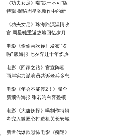
《功夫女足》曝“缺一不可”版
特辑 揭秘周星驰新作中的新
人力量
《功夫女足》珠海路演温情收
官 周星驰重返故地回忆岁月
情怀
电影《偷偷喜欢你》发布 “炙
吻” 版海报 七夕奔赴十年炽热
暗恋之约
电影《回家之路》官宣阵容
两岸实力派演员共诉老兵乡愁
电影《年会不能停2！》曝全
新预告海报 张若昀白客整顿
职场爆笑逆袭
电影《大唐妖探》曝制作特辑
考究入微匠心打造机关长安城
新世代爆款恐怖电影《痴迷》