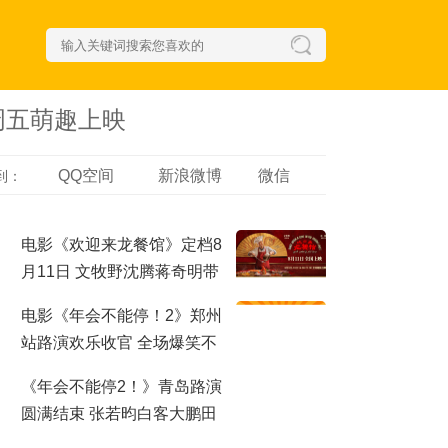
周五萌趣上映
QQ空间
新浪微博
微信
到：
电影《欢迎来龙餐馆》定档8
月11日 文牧野沈腾蒋奇明带
中餐闯中东
电影《年会不能停！2》郑州
站路演欢乐收官 全场爆笑不
停共鸣不止
《年会不能停2！》青岛路演
圆满结束 张若昀白客大鹏田
雨笑梗包袱接连不断