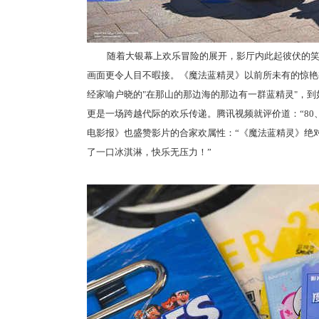
随着大银幕上欢乐冒险的展开，影厅内此起彼伏的
画面更令人目不暇接。《魔法蓝精灵》以前所未有的惊艳
经家喻户晓的"在那山的那边海的那边有一群蓝精灵"，到
更是一场跨越代际的欢乐传递。腾讯视频就评价道：“80
电影报》也盛赞影片的合家欢属性：“《魔法蓝精灵》绝
了一口冰淇淋，快乐无压力！”