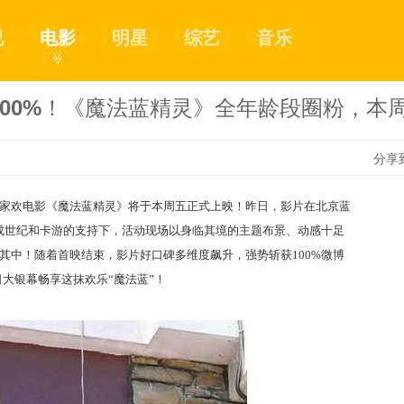
视
电影
明星
综艺
音乐
≫
100%！《魔法蓝精灵》全年龄段圈粉，本
分享
合家欢电影《魔法蓝精灵》将于本周五正式上映！昨日，影片在北京蓝
、捷成世纪和卡游的支持下，
活动现场以身临其境的主题布景、动感十足
1
其中！随着首映结束，影片好口碑多维度飙升，强势斩获100%微博
日大银幕畅享这抹欢乐“魔法蓝”！
2
3