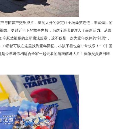
笑声与惊叹声交织成片，脑洞大开的设定让全场爆笑连连，丰富炫目的
视效、更贴近当下的故事内核，为这个经典IP注入了崭新活力。从曾
如今跃然银幕的全新魔法篇章，这不仅是一次为童年伙伴的"补票"，
、90后都可以在这里找到童年回忆，小孩子看也会非常快乐！”《中国
对是今年暑假档适合全家一起去看的清爽解暑大片！就像炎炎夏日吃