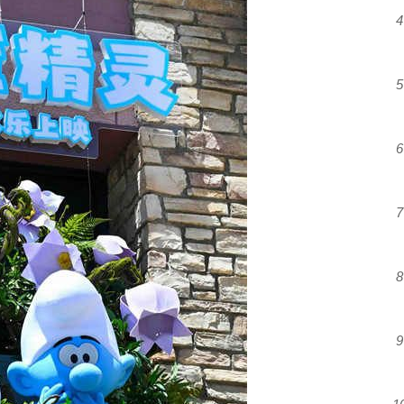
4
5
6
7
8
9