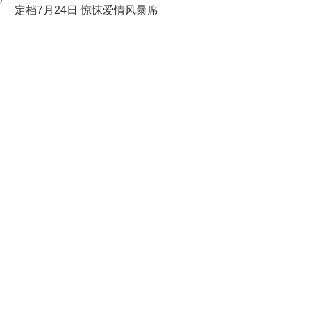
0
定档7月24日 惊悚爱情风暴席
卷大银幕