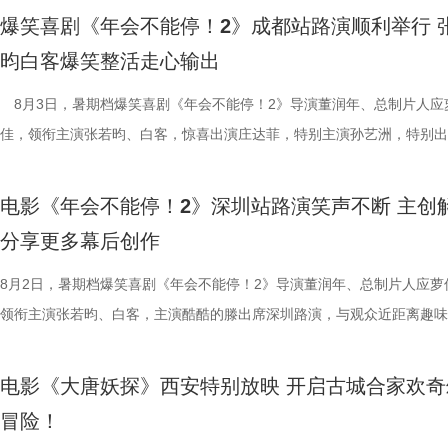
“硬菜”充满期待。《欢迎来龙餐馆》
情洋溢。影片讲述了“缺心眼”刘奔与
爆笑喜剧《年会不能停！2》成都站路演顺利举行 
重要场景将上下延展，为观众独家
限流体验卡”，由此开启掀桌狂欢
昀白客爆笑整活走心输出
的战争场面与美食烹制的烟火细节
导，应萝佳担任总制片人，张若昀
8月3日，暑期档爆笑喜剧《年会不能停！2》导演董润年、总制片人应
浩监制，文牧野、郎群力、钟伟编
出演，孙艺洲特别主演，田雨、王
佳，领衔主演张若昀、白客，惊喜出演庄达菲，特别主演孙艺洲，特别出
夫主演，李治廷特别出演，谢里夫·
情出演，童漠男、酷酷的滕、闫佩
雨，友情出演欧阳奋强出席成都路演，与观众近距离互动，分享台前幕后
德、拉塞尔·希利、奈拉·阿克拉姆
分9.6，正在爆笑热映，一起走进影院越
事。现场不同年龄、职业的观众走心分享观影感受，全程欢笑与掌声交织
情出演。 海报.jpg 沈腾勇闯中
演热情似火 欢笑声中圆满收官 郑
电影《年会不能停！2》深圳站路演笑声不断 主创
片讲述了“缺心眼”刘奔与“没脾气”马杰包子铺“癫疯”相遇、喜提“无限流体
困境 电影《欢迎来龙餐馆》聚焦
应萝佳、张若昀、白客、田雨、欧
分享更多幕后创作
卡”，由此开启掀桌狂欢、打脸逆袭的全新脑洞故事，由董润年执导，应
和羁绊，从烟火日常到战争突发，
齐聚于此，既有轻松欢乐的趣味互
担任总制片人，张若昀、白客、高叶领衔主演，大鹏、庄达菲惊喜出演，
8月2日，暑期档爆笑喜剧《年会不能停！2》导演董润年、总制片人应萝
时代动荡之中。在不断逼近的现实
围拉满，张若昀、白客现场比心，大
洲特别主演，田雨、王耀庆特别出演，李乃文、李晨、欧阳奋强友情出演
领衔主演张若昀、白客，主演酷酷的滕出席深圳路演，与观众近距离趣味
成为故事展开的核心。 1沈腾.jpg
声此起彼伏；化身“诸葛卧龙”的白
漠男、酷酷的滕、闫佩伦主演，钟汉良特邀出演。影片猫眼电影开分9.6
动，畅聊创作细节与名场面，一路笑声不断。影片讲述了“缺心眼”刘奔与
沈腾饰演的徐福一声“上菜”，菜品
张若昀饰演的刘奔对标刘备，欧阳
在爆笑热映，一起走进影院越笑越大「升」！ 成都站路演顺利
气”马杰包子铺“癫疯”相遇、喜提“无限流体验卡”，由此开启掀桌狂欢、打
蒋奇明饰演的马俊生分工合作，在
抛梗调侃，轻松欢乐。 谈及影片
电影《大唐妖探》西安特别放映 开启古城合家欢奇
欢笑温情双向在线 成都站路演映后，导演董润年、总制片人应
袭的全新脑洞故事，由董润年执导，应萝佳担任总制片人，张若昀、白客
条。徐福凭借地道的中餐手艺，让
年和总制片人应萝佳分别给出不同
冒险！
携张若昀、白客、庄达菲、孙艺洲、田雨、欧阳奋强等一众主创现身，整
叶领衔主演，大鹏、庄达菲惊喜出演，孙艺洲特别主演，田雨、王耀庆特
火。烤全羊、铁锅炖等中式美食在
已看淡得失，不在乎去留，而胡董