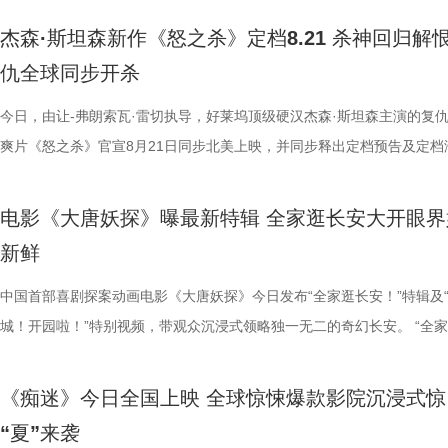
爆笑叙事之外，也试图探讨人生意义与价值、理想主义等现实议题，主创
行，在探案路上一步步撕开迷雾。轻松有趣的喜剧外壳、抽丝剥茧的探案
着缺点却依然全力以赴的普通人。这种天马行空的幽默与接地气的真情实
建起了专属于《大唐妖探》的独特声音体系。创作团队依托剧情场景灵活
的座位是否是留给金牌搭档吴孟达先生时，周星驰动情予以肯定，并表示
剧组真实拍摄日常，幕后全员精神状态超前松弛，同框切磋戏份笑声超标
突破17.1亿，口碑爆棚热议不断。“心中这团火”第二轮路演也火热进行中
杰森·斯坦森新作《怒之杀》定档8.21 杀神回归解
情真诚的分享收获全场不断掌声。 全国点映口碑持续升温 六城
与热血的友情羁绊相得益彰，适配全年龄段的观影需求；这份不服输的心
互交织，让观众在轻松解压之余，也能从小人物的酸甜苦辣中找到深切的
音乐表达，战斗段落依托人声渲染澎湃情绪，淋漓尽致地展现角色的愤怒
全认同”观众心中达叔无可替代的地位。谈及如何长久保持对电影梦想的
组更将“鼓掌”企业文化贯彻到底，现场情绪价值拉满。张若昀谈及角色称
莞站已于7月23日圆满落幕。导演兼编剧周星驰，领衔主演张艺兴，特别
仇全球同步开杀
今日启程引爆暑期狂欢 电影《年会不能停2！》已于7月27日至2
跳出剧情本身，戳中每个曾在低谷咬牙坚持的普通人。影片既是全家暑期
与力量。 在爆笑的观影氛围之外，影片所蕴含的“女足精神”更是彻底打
抗；巧妙化用古籍《女则》，将歌词融入隐娘登场配乐，从复仇视角描摹
忱，周星驰坦言，其心中那团永不熄灭的火焰，正是源于所有观众与粉丝
很有一种恰到好处的刺头感”，在演绎时“需要挺强大的信念感”，随时随
雪野，主演秦鹏飞、陈旻、景如洋，特别出演许君聪，演员梁潇瀚，联合
开启全国限时点映，多城场次座无虚席。自点映开始后，影片上座率累计
的首选，也是能引发大众共鸣的诚意之作。 电影《大唐妖探》由深圳千
数影迷，成为口碑扩散的核心燃点。娥眉队在赛场上不畏强手、绝地反击
心境，用婉转曲调倾泻角色深藏心底的委屈，曲风神秘幽怨，氛围感十足
情陪伴与支持。 女足精神薪火相传 热巴深度解读“对抗路闺
唱、化身舞王等各种即兴发挥听取现场“哈”声一片。白客在片场更是从佛
林子聪等主创现身映后互动现场。现场周星驰导演动情解读影片内核，表
今日，由让-弗朗索瓦·雷切执导，好莱坞顶级硬汉杰森·斯坦森主演的复
登顶，观影氛围热烈浓厚。目前点映及预售总票房已突破2700万，猫眼
业有限公司、冰滴映画影视传媒(天津)有限公司、天津猫眼微影文化传媒
搏姿态，生动诠释了“永不言弃、永不服输”的民族骨气。观众们在影厅里
音一曲相融共生，赋予长安城鲜活的生命力，打造出东方古韵与奇幻想象
电影《功夫女足》中蕴含的拼搏精神，同样在现实中激荡起强烈回响
人进化为热血浓人，“像变色龙一样，跟什么领导他就走什么范”，在刘奔
中娥眉队正是中国风骨的具象载体：她们在赛场之上以功夫融球技、遇强
爽片《怒之杀》官宣8月21日同步北美上映，并同步释出定档预告及定档
分9.6、淘票票点映开分9.6，全网好评刷屏，超前点映口碑持续领跑暑
公司、北京梦之城文化有限公司、幸福蓝海影视文化集团股份有限公司、
比赛的推进同频共振，既为接连不断的高能笑料前仰后合，又为女孩们并
下的独特听觉体验。 马嘉祺黄霄雲倾情献唱 不退亦不问演绎少年热血 除
动当日，珠海少儿足球队的队员们也受邀来到现场。她们纷纷表示，娥眉
染下，马杰“中二疯癫”的一面也不断被发掘。导演董润年解读“当刘奔和
强，背后承载着博大精深的中国文化底气，更向外界传递出中国人永不低
报。 影片讲述了科尔·里德（杰森·斯坦森 饰）是富豪蒂布（阿蒙·蒂卡拉
赛道。 影片爆笑气质突出，被形容为“打工人的电子布洛芬”，“
（北京）影业有限公司、深圳市一怡以艺文化传媒有限公司、北京千万间
战、跌倒后重新站起来的硬核情谊深受触动。这种将热血竞技与真挚情感
音与配乐的匠心打磨，本次特辑还惊喜揭晓了影片的演唱阵容，电影主题
绿茵场上永不言弃的精神令她们深受鼓舞，全队更齐声向星爷高呼“我们
到一起以后就发生了卧龙凤雏般的化学反应”，精准道出刘马组合的反差
骨气与昂扬风采。 1周星驰.jpg 释怀胜负回归热爱 “心态制胜”版后告片
饰）的贴身保镖，但一场意外袭击让蒂布丧命，科尔也被诬陷为凶手，全
电影《大唐妖探》曝最新特辑 全家逛长安大开眼界
笑了笑点密集到我停不下来”“笑点一波接一波”“所有上过班的都能在电影
传播有限公司、北京萌谷文化传媒有限公司、北京微梦创科网络技术有限
结合的表达，让《功夫女足》不仅带来欢笑，更用小人物拼尽全力的热血
《不退！》、片尾曲《不问》分别由马嘉祺、黄霄雲倾情献唱，两首歌曲
这团火永远不会熄灭”，将女足的坚韧精神与影片主旨完美交融。
默。高叶在与一众演员及幕后人员碰撞时，面对剧组鼓掌的“企业文化”，
者松弛感 今日释出的全新后告片中，娥眉队以“赢得了，输得起”的强者
缉。恩人被杀、自己蒙冤，科尔带着满腔愤怒，只身闯入远洋货轮开启一
新鲜
到属于自己的5分钟”等好评悉数涌现。许多观众看完直呼“脸都要笑裂了”
出品。影片预售现已全面开启，8月8日走进影院，欢乐探案，说干就干
与坚韧不拔的女足精神，在广大观众心中激起了久久不能平静的震撼与感
影片内核，诠释独属于少年的热血信念：“不退”是一往无前的胆魄，“不问
却硬核追梦的热血，影片中细腻真挚的情感刻画同样打动人心。饰演8号
讶到理解最终身体力行，鼓掌不能停；大鹏、庄达菲回归演绎年会舞台，
从容直面赛场失利。她们褪去赛场紧绷感，转而以“踢球就是为了踢球”、
割一命的硬核复仇，又意外揭开了一个骇人听闻的阴谋……怒火点燃大海
脸疼”“笑得眼泪都出来了”“把场子里的空气都笑稀薄了”，更有观众反馈，
电影《功夫女足》由周星驰执导并编剧，张小斐、迪丽热巴、张艺兴领衔
坚守本心的笃定。 主题曲《不退！》激昂热血，完美契合狄少与阿萨不
钰珑的迪丽热巴，在现场深度剖析了角色与双双之间势均力敌的深厚羁绊
马壮”组合再次合体，熟稔的喜剧氛围瞬间触发现场笑声开关；酷酷的滕
好饭、睡个好觉等最松弛通透的状态面对失败。她们调整自身状态，凭借
轮成为血色牢笼，一场避无可避的厮杀即将展开！ 《怒之杀》定档海报.J
中国首部喜剧探案动画电影《大唐妖探》今日发布“全家逛长安！”特辑及
复刻职场现状，打工人狠狠共情了”“笑点密集不尴尬，爽点十足，看完非
演，刘嘉玲、佐藤健特别出演，艾米、雪野、蔡思贝、胡予安、倪好特别
不低头的人物特质。总制片人曹紫建分享了歌曲创作初衷：“这首歌很像
表示，最为真挚的友谊源自深刻的相互理解：既能直言不讳地指出对方的
加载“登味”，喜感扑面而来。剧组日常欢乐爆棚，导演董润年真诚表达希望
的意志与松弛心态迎战强敌，全力奔赴每一场比赛。“打爆全世界，把冠
“公海杀神”血洗清算 孤身速通海上密室贴脸狂暴输出 定档预告以杰森登
城！开园啦！”特别视频，带观众沉浸式领略独一无二的奇幻长安。 “全
压”“完全超出预期”。不少影评人指出，影片延续前作现实主义喜剧内核
绍，赵丽娜、欧阳靖、张继聪、欧阳万成友情出演，陈旻、李卓媚、秦鹏
大家的一个思想的状态，哪怕前路很迷茫，我就是不退！”同时高度肯定
并助其成长，又能在赛场上并肩作战，更期盼对方能卸下重负，纯粹地享
会’能来做大家的嘴替”，让大家随心所欲表达自己；总制片人应萝佳解读
回来”，稳住本心全力出击，在绿茵场上她们招式利落凌厉，功夫与球技
暴爽开杀的生猛尺度吸睛，怒火点燃公海，货轮成为血色牢笼，一场避无
安！”特辑直观呈现主创团队站在不同年龄段观众的视角，以盛唐为底搭
套路化喜剧模板，以荒诞轻松的喜剧形式讲述真实职场故事，全员群像鲜
张天一、孙子七、洪蕾、施予斐、景如洋、李奕臻、赖赖、葛依萱、王奕
祺的演绎，认为其完美唱出少年不向世俗与规则妥协的血性风骨。音乐总
球的快乐。这种“无论你做何抉择，我皆与你并肩”的深厚情谊，令在场观
独有“企业文化”表示掌声是鼓给每一位工作人员，以鼓掌的动作连接起所
融合，配合默契攻势迅猛，让全世界看到了娥眉队永不言败的热血力量与
的厮杀即将展开！这一次 “动作片天花板”杰森·斯坦森抛弃所有花哨的试
一座奇思妙想、令人眼界大开的“机关长安城”，力求让每一位观众都沉浸
《痴迷》今日全国上映 全球惊悚爆款影院沉浸式惊
体、剧情节奏紧凑，既爆笑解压又极具现实意义。 伴随首轮优
马睎悦、邹霞、崔桐侥、张娣主演，张琪、房岩、邓月平、CHANYA、
慧也表示，马嘉祺的声音兼具少年感与力量感，精准诠释出歌曲骨子里的
不为之动容，亦让导演周星驰深感共鸣。 现场气氛在笑声与感
人，同时她也真挚期许“通过笑声在电影院把每一位观众连接在一起”。主
的意志。 2张艺兴.jpg 3雪野.jpg 重塑后的娥眉队，也更加深刻地领悟了
纠缠动作设计，杀神出手按秒刀人枪枪爆头，绝不拖泥带水，持续不断地
中，各得其乐。“长安城！开园啦！”特别视频则以主角狄少、阿萨作为导
“夏”来袭
碑的持续扩散，影片全网想看人数、话题热度与观众期待值持续稳步攀升
聪、门腔、冯勉恒、唐香玉、李明远、苗溢伦、鄂靖文、AVANTGARDE
强，唱响冲破桎梏、无畏前行的青春呐喊。马嘉祺也分享了对这首歌的理
持续高涨。饰演金龙队教练的许君聪在分享路演感悟时，动情致谢周星驰
队真诚对待观众的创作初心，叠加轻松欢快的片场氛围，让戏内戏外皆兼
真谛。正如片中台词所言，“其实踢球就是为了踢球”，她们找回了对足球
众带去新鲜的视觉刺激。预告中，杰森随手抄起的重型挂锁撕裂敌人脸颊
将“机关长安城”化作人与妖和谐共处的奇幻乐园，伴随欢快的开园氛围，