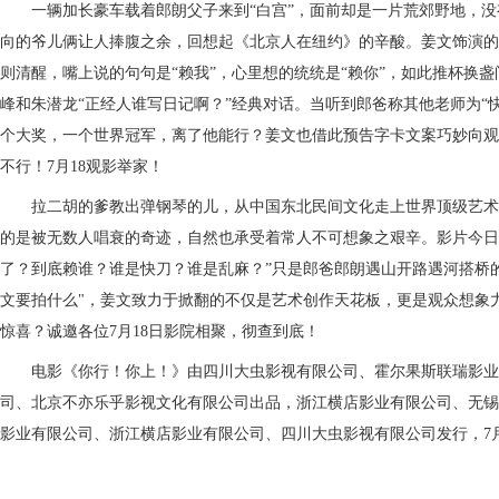
一辆加长豪车载着郎朗父子来到
“白宫”，面前却是一片荒郊野地，没
向的爷儿俩让人捧腹之余，回想起《北京人在纽约》的辛酸。姜文饰演的
则清醒，嘴上说的句句是
“赖我”，心里想的统统是“赖你”，如此推杯换
峰和朱潜龙“正经人谁写日记啊？”经典对话。当听到郎爸称其他老师为“
个大奖
，
一个世界冠军，离了他
能行？
姜文也借此预告字卡文案巧妙向观
不行！
7月1
8
观影举家！
拉二胡的爹教出弹钢琴的儿，从中国东北民间文化走上世界顶级艺术
的是被无数人唱衰的奇迹，自然也承受着常人不可想象之艰辛。影片今日
了？到底赖谁？谁是快刀？谁是乱麻？”只是郎爸郎朗遇山开路遇河搭桥
文要拍什么"，姜文致力于掀翻的不仅是艺术创作天花板，更是观众想象
惊喜？诚邀各位7月1
8
日影院相聚，彻查到底！
电影《你行！你上！》由四川大虫影视有限公司、霍尔果斯联瑞影业
司、北京不亦乐乎影视文化有限公司出品，浙江横店影业有限公司、无锡
影业有限公司、浙江横店影业有限公司、四川大虫影视有限公司发行，
7