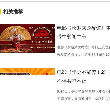
相关推荐
电影《欢迎来龙餐馆》定
带中餐闯中东
电影《欢迎来龙餐馆》今日正式官宣
告及定档海报，并将于8月8日至10日
争美食大片，影片讲述的是中国厨
当地结识餐馆经理马俊生（蒋奇明
电影《年会不能停！2》
发，他们也被迫卷入其中，不得不
不停共鸣不止
馆从生意渐入正轨到突遭战争打断
间形成鲜明反差。定档海报中，徐
8月4日，暑期档爆笑喜剧《年会不
佳肴满桌，与身后未散的硝烟痕迹
圆满收官，导演董润年、总制片人
酷、美食的烟火气与热闹的氛围一
田雨，友情出演欧阳奋强亮相现场