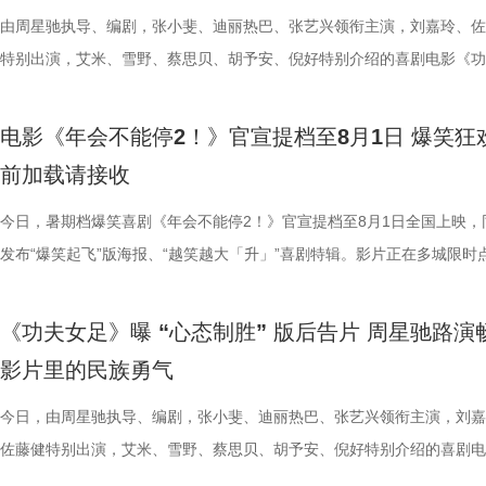
有限公司、天津猫眼文化传媒有限公司、中国电影产业集团股份有限公司
规整的格斗套路，侧重无规则、原生态的野性扑击与翻滚突进，搭配雷电
痛点，希望担当起当代打工人的情绪嘴替，提供一种新鲜且充满惊喜的观
织的画面配合高燃的旋律，让歌曲的情绪张力得到了充分的释放。 MV中
硬核打女角色的蔡思贝，打戏拳拳到肉表现惊艳，周星驰称赞“从未见一
体系，构筑起既承载大唐风貌又兼具新潮奇幻想象力的沉浸式听觉世界。
由周星驰执导、编剧，张小斐、迪丽热巴、张艺兴领衔主演，刘嘉玲、佐
意电影娱乐股份有限公司、上海有态度文化传播有限公司、中青新影文化
效，让游戏里天马行空的必杀技呈现出更具真实感与冲击力的银幕效果。
验，让观众在欢笑中释放压力、收获共鸣与治愈。编剧、总制片人应萝佳
出了全新正片画面，狄少与阿萨并肩直面险境、携手探案的高能场面接连
演员打戏能这么像李小龙”；而全能型的龚若兰凭借扎实的基本功惊艳全
由程腾执导，黄珉联合导演，雷淞然、张呈（排名不分先后）领衔声音出
特别出演，艾米、雪野、蔡思贝、胡予安、倪好特别介绍的喜剧电影《功
（海南）有限公司出品，将于8月1日全国上映。
影片物料陆续释出，隆、肯、春丽、古烈、达尔西姆等主角团已悉数亮相
享道，“刘奔和马杰看似是对职场态度截然不同的两个人，但他们本质的
演，于危机中默契配合、互为底气，热血羁绊与冒险张力扑面而来。这首
高难度的翻跟头与威亚动作统统不在话下。 除了极具潜力的青年演员，
将于8月8日全国上映，邀观众一起循声探秘机关长安城，解锁这场欢乐
足》全国爆笑热映中。7月26日，《功夫女足》第二轮全国路演来到了收
次布兰卡单人预告放出，填补了观众对影片奇幻格斗场面的期待。此次展
是一样的，内心深处都有不愿意熄灭的小火苗。”她希望，借影片让大家
曲不仅精准契合电影主角冲破偏见的成长底色，同时也承载着普世的情感
展现了剧组“卧虎藏龙”的跨界专业力量。饰演丧彪的胡予安是世界名列前
交织的大唐探案奇旅。 雷淞然张呈本色演绎欢喜冤家 主创团队匠心独创
——珠海站。导演兼编剧周星驰携领衔主演迪丽热巴，特别介绍蔡思贝、
电影《年会不能停2！》官宣提档至8月1日 爆笑狂
奇幻特效与异能设定，只是影片诸多精彩内容的一小部分，极具冲击力的
具体的人，也让更多的打工人在自己的岗位中被看见。领衔主演张若昀解
鸣，献给每一个身处低谷、遭受质疑却依旧挺直腰杆向前的人，传递出不
冲浪运动员，饰演皓儿的李卓媚则是国家一级摔跤运动员，而本身就是足
声境 影片以多元音乐作为情绪纽带，兼顾传统国风内核与年轻化审美，
安，主演秦鹏飞、陈旻，特别出演许君聪，小演员陈穆洋、奶酪、梁潇瀚
前加载请接收
和人物特效不止升级了银幕视觉观感，更向观众证明每一位特色格斗人物
己饰演的刘奔一角，刘奔是一个充满热血干劲的职场新人，敢于打破固有
命、不后退的力量。 全国预售现已开启 暑期合家欢观影首选 伴随主题曲
动员的孙子七不仅在演技方面不断学习精进，更在幕后为娥眉队提供了大
丰富的声音设计带领观众穿梭于喜剧与悬疑色彩交织的奇幻世界之中。配
及联合导演林子聪等主创人员齐聚珠海，与现场观众展开近距离交流。尽
有自己的高光时刻。 《街头霸王》系列从街机游戏到银幕实景化，跨越
则，但他也指出，所有的无限流到了最后都无法解决“结构性”问题，真正
高燃上线，影片全国预售也于7月30日正式开启。作为暑期档独树一帜的
专业足球技巧指导；哪怕是在影片中戏份不多的张天一，为了最佳呈现也
作赋予了角色动人的生命力，声音出演狄少和阿萨的雷淞然、张呈，默契
日珠海遭遇风雨天气，主创团队与广大影迷依然风雨无阻，共同谱写了一
今日，暑期档爆笑喜剧《年会不能停2！》官宣提档至8月1日全国上映，
年的情怀，将波动拳、升龙拳、百裂脚、布兰卡回旋撞等经典招式逐一呈
望藏在没有外挂的普通人身上；并定位与马杰的关系为“一个提供澎湃的
探案动画电影，《大唐妖探》此前便凭借新颖的世界观与鲜活的角色收获
拍摄了许多遍，毫无保留地全力以赴。尽管很多演员都是第一次登上银幕
出了一对贴合设定的欢喜冤家，让角色形象跃然眼前。雷淞然精准诠释了
致温情的双向奔赴。 周星驰时隔26年重返故地 温情致敬达叔与
发布“爆笑起飞”版海报、“越笑越大「升」”喜剧特辑。影片正在多城限时
无论陪伴IP成长的老牌玩家，还是初识街头格斗文化的新观众，都将在大
力，一个提供稳健的方向感”。白客也在现场分享再度饰演马杰的体验，
观众关注，而此次主题曲所传递的“不退”信念，也让更多人看到影片在喜
人，但每个人都倾尽全力，周星驰导演也对所有人的付出表达了诚挚感谢
身上永不言弃的韧劲与少年热血；张呈对于阿萨真挚细腻的哭戏演绎，饱
青春 珠海对于周星驰而言，承载着极为特殊的时代记忆。26年
中，将于7月27日至28日开启全国限时点映，年会狂欢提前开席，极致爆
见证这场全员集结的巅峰厮杀。电影《街头霸王》（暂译）将于2026 年1
段最大的变化是经历了一段如梦似幻的传奇故事，在与刘奔的无限流之行
悬疑之外的精神内核。 影片并没有讲述非黑即白的简单故事，而是借着
谢大家并肩携手，共同完成了这部热血诚意之作。 小人物热血逆袭动人
绪直击人心，引得现场主创深受感染，随之落泪。配音导演张喆对两人的
经典佳作《少林足球》正是在珠海取景拍摄。路演现场，当年《少林足球
验抢先畅享。影片讲述了新老打工人“癫疯”相见，群像集结大乱“逗”，爆
《功夫女足》曝 “心态制胜” 版后告片 周星驰路演
16日北美上映。
成这一人物的成长弧光。活动现场，庄达菲、田雨、王耀庆、李乃文、李
阿萨的探案之路，勾勒出冲破世俗偏见、坚守真相的成长脉络。毒舌天才
女足精神引爆口碑狂潮 随着电影的热映，《功夫女足》凭借燃爽的剧情
十分肯定：“他们再创造的能力非常强，也给到我们非常多的惊喜”。与此
景地“春芳理发店”的主理人惊喜现身，与星爷时隔二十余载再度重逢，瞬
活不能停的全新脑洞故事，由董润年执导，应萝佳担任总制片人，张若昀
影片里的民族勇气
童漠男、闫佩伦、吕星辰也纷纷分享自己的角色体验以及欢乐默契的片场
狄少与热血单纯的狼妖捕快阿萨，从互不对付的冤家到背靠背的搭档，一
的情感引发了广泛的口碑发酵。影片将爆笑的喜剧元素与小人物的奋斗历
时，影片的群杂配音体量庞大，其中一场“百妖夜行”的单场戏份，涉及角
起全场的岁月情怀。周星驰不仅一眼认出这位故交，更欣然珍藏了对方相
客、高叶领衔主演，大鹏、庄达菲惊喜出演，孙艺洲特别主演，田雨、王
事，在影片里参与出演的梁植、石老板、合文俊、李飞也于现场分享观影
龙笑料不断，也在连环谜局与世俗眼光中互相支撑，既贡献了密集的笑点
妙融合，讲述了一群足球女孩在低谷中不屈不挠、勇敢追梦的故事。许多
有396个，大量的人声、乐声交织相融，共同构筑人与妖和谐共生、生机
老照片，并相约有机会定将再次光顾体验。此外，众多影迷不远千里驱车
特别出演，李乃文、李晨、欧阳奋强友情出演，童漠男、酷酷的滕、闫佩
今日，由周星驰执导、编剧，张小斐、迪丽热巴、张艺兴领衔主演，刘嘉
摄体验并到台上与主创汇合。形形色色的人物共同构筑丰富职场群像，从
藏着细腻的温情。他们从不是自带光环的完美神探，虽身陷世俗偏见与连
在观影后表示，电影不仅笑点密集、包袱不断，更难能可贵的是写出了小
的大唐长安城。 此外，在电影配乐上，音乐总监栾慧围绕“如果人族和妖
1300公里，甚至在机场苦候7小时，只为在现场对星爷重现那句掷地有声
演，钟汉良特邀出演。8月1日，越笑越大“升”！ 海报.jpg 爆笑解锁幕后
佐藤健特别出演，艾米、雪野、蔡思贝、胡予安、倪好特别介绍的喜剧电
维度展现职场百态。影片摒弃悬浮刻意的段子，扎根大众熟悉的职场日常
局之中，却始终不肯向困境妥协；哪怕前路凶险，也凭着对真相的执念并
的真实与韧劲。每一个角色都不是高高在上的英雄，而是生活在我们身边
活在一起的长安城真实存在，那它到底应该是什么声音呢？”的核心命题
典台词：“我养你”。 在映后互动环节，当粉丝问及影片片尾那
常 全员对戏笑声加载不停 全新曝光的“越笑越大「升」”喜剧特辑，全方
《功夫女足》释出“心态制胜”版后告片。截至7月23日22时30分，电影票