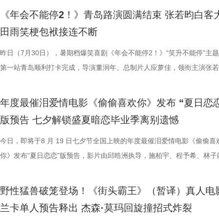
嘻哈也惊喜现身并分享观影感受，称“完全演出了我和我同事们的日常”，
前后的成长变化，张若昀分别使用了“燃”和“登”两个字来概括不同阶段的
年观众而言，环环相扣、悬念十足的探案剧情极具观赏性，细节满满的大
漠男、酷酷的滕、闫佩伦主演，钟汉良特邀出演。影片爆笑热映中，一起
庚戌亮相现场，与观众展开热情互动，畅聊幕后趣闻。此前影片限时点映
地烹饪佳肴，使得影片“好好吃饭”
当代打工人内心的同时，也依靠纯
《年会不能停2！》青岛路演圆满结束 张若昀白客
满满。 影片笑点爽感双在线 全年龄观影适配满分 电
奔，还调侃前期刘奔一定会吐槽后期的自己；面对观众“选热爱还是选稳定
物、根植传统的文化内核，也让观众沉浸式感受大唐盛世的独特魅力与中
影院越笑越大「升」！ 2.jpg 1.jpg 上海站路演顺利举行 笑声掌声交织欢
爆棚，猫眼电影点映开分9.6、淘票票点映开分9.6，双平台高分认证，
义。 5李治廷.jpg 6老扎.jp
别真实，仿佛在演我上班日常”“带
田雨笑梗包袱接连不断
《年会不能停！2》正在全国院线火热公映，上映以来持续收获海量观众
择业难题，白客再度引用《出师表》表达观点：“开张圣听，以光先帝遗
统文化的深厚底蕴。 3.jpg 在西安特别放映的活动现场，不少家长专程
断 上海站路演映后见面，董润年、应萝佳、张若昀、白客、孙艺洲、田
情一路高涨。 影片讲述了“缺心眼”刘奔与“没脾气”马杰包子铺“癫疯”相遇
《我不是药神》到《奇迹·笨小孩
色好评强势印证，电影《年会不能
好评，猫眼购票平台稳定保持高分，影院场均笑声不断。影片创新融入无
恢弘志士之气，不宜妄自菲薄，引喻失义，以塞忠谏”，他认为不必局限
到场观影。轻松欢乐的剧情、精巧奇幻的机关场景、鲜活可爱的古典妖怪
耀庆、范湉湉等一众主创齐聚现场，全程笑点与走心感悟交织，亮点纷呈
提“无限流体验卡”，由此开启掀桌狂欢、打脸逆袭的全新脑洞故事，由董
昨日（7月30日），暑期档爆笑喜剧《年会不能停2！》“笑升不能停”主
找到平衡，旨在挖掘普通人身上的
卡解压解气，全家组团观影笑声不
循环设定，全程笑点高密度输出，把职场里令人憋屈的形式主义、空洞画
即彼的答案；酷酷的滕全程输出满满情绪价值，将影片金句“展翅高飞”贯
象，全程牢牢吸引着观众们的目光。观影过程中，孩子们跟随剧情一同寻
动环节欢乐整活不断，张若昀、白客趣味回答“如果角色穿越宫斗剧能存
执导，应萝佳担任总制片人，张若昀、白客、高叶领衔主演，大鹏、庄达
第一站青岛顺利打卡完成，导演董润年、总制片人应萝佳，领衔主演张若
事从本土社会议题延伸至国际化战
5.jpg6.jpg7.jpg 电影《
无效内卷、任人唯亲等糟心日常尽数拆解，用酣畅淋漓的剧情走向狠狠解
场，持续点燃现场氛围；影片片尾彩蛋编舞指导喜多卉也惊喜现身观众席
索、推敲真相，化身民间小神探，迫不及待想要走进长安城参与探案。观
集”的脑洞提问，二人调侃刘奔很难立足，但马杰能活到最后；面对领导
喜出演，孙艺洲特别主演，田雨、王耀庆特别出演，李乃文、李晨、欧阳
白客，惊喜出演大鹏、特别出演田雨齐齐亮相。现场全员与观众欢乐互动
通人处境与选择的刻画，以此完成
司、天津猫眼文化传媒有限公司、
观影全程极致解压，爽感贯穿始终。张若昀、白客“卧龙凤雏”碰撞出全新
大家分享了《阳光开朗大男孩》舞蹈排练的趣味幕后。 4.jpg 3.jpg 高分
束后，不少家长纷纷给出好评，表示影片“十分有趣”。有家长表示孩子不
提问的情景设置，孙艺洲、田雨、王耀庆、范湉湉临场抖出各类高情商回
友情出演，童漠男、酷酷的滕、闫佩伦主演，钟汉良特邀出演。影片爆笑
享幕后趣闻，将7月29日北京首映礼的笑声一直延续至青岛路演，今日至8
腾此次也在角色塑造上呈现出更为
娱乐股份有限公司、上海有态度文
年度最催泪爱情电影《偷偷喜欢你》发布 “夏日恋恋
反应，高叶化身理想上班搭子，搭档大鹏、庄达菲、孙艺洲、田雨、王耀
评如潮 嗨爽爆笑后劲十足 电影《年会不能停！2》以脑洞大开的全新故
程看得投入、看得开心，更在轻松的观影过程中接触到丰富的唐代传统文
引得台下掌声连连；全员歌舞成为每站路演固定保留环节，《阳光开朗大
中，一起走进影院越笑越大「升」！ 全国热映中爆笑不能停 口碑热度持
日还将继续在杭州、上海、深圳、成都、郑州五城与大家爆笑相见。此前
福，从后厨掌勺时的沉稳从容，到
南）有限公司出品，正在爆笑热映
版预告 七夕解锁盛夏暗恋毕业季离别遗憾
一众实力派演员，精准拿捏不同层级人物的鲜活状态，为观众输出接连不
观众献上一场爆笑爆爽的极致观影盛宴。目前影片猫眼电影开分高达9.6
这部电影也激发了孩子对传统文化与东方美学的探索兴趣，真正实现了“
孩》音乐声响起，张若昀、白客歌声助兴，其余主创零帧起跳，现场氛围
升 同步释出的今日上映新媒体图，将癫狂抽象进行到底。巨大红色键盘
点映期间，影片上座率累计三次登顶，口碑认证、预售票房一路上涨，目
反差中层层展开。预告结尾的一声
爆笑桥段。 不少观众看完直呼 “完全演我上班日常”“整场笑到停
平台好评层出不穷，从密集笑点塑造、完整角色弧光、犀利叙事节奏到深
育人、寓教于乐”的效果。现场的小朋友们也纷纷分享观影感受，直言“机
火爆。惊喜嘉宾钟楚曦现身观众席，真诚分享观影感受，她表示刘奔这个
上，全员姿势神态魔性夸张，把当代打工人“不想工作只想发疯”的精神状
映及预售总票房已突破3000万，猫眼电影点映开分9.6、淘票票点映开分9
今日，即将于8 月 19 日七夕节全国上映的年度最催泪爱情电影《偷偷喜
他揪心动荡又未知的命运。蒋奇明
来，看得太解气”“和同事边看边共鸣，笑到拍大腿”。带娃观影的家长也
实内核，全维度收获观众一致盛赞。主角刘奔 “屠龙少年终成恶龙” 的细
太酷了”“看得非常开心”。此次观影后，观众们也更加期待这部暑期国漫
“让我们都变成更好的人”，收获全场欢呼鼓掌。 4.jpg 3.jpg 导演董润年
释得淋漓尽致。自《年会不能停！2》限时点映开启后，“爆笑”“解压”“解气
高分加持笑“升”不能停。 1.jpg 影片讲述了新老打工人“癫疯”相见，群像
你》发布“夏日恋恋”版预告，影片由邱晧洲执导，施柏宇、程予希、林子
张力。首次搭档的二人以戏里戏外
评，坦言影片笑点轻松，无晦涩内容，亲子同看全程欢乐，全家观影适配
转变极具冲击力，最终幡然醒悟点名的高燃片段更完整撑起故事层次感，
日登陆全国影院，相约家人朋友共赴一场妙趣横生的大唐奇幻冒险。 4.jp
影片细节，透露片中《题菊花》一诗的作者黄巢，以及创作背景与刘奔存
爽”等口碑关键词全网刷屏，以最直观的情绪感受，全方位肯定影片纯粹
乱“逗”，爆梗整活不能停的全新脑洞故事，由董润年执导，应萝佳担任总
衔主演。该预告以盛夏校园为底色，完整铺展三人错综复杂的暗恋拉扯，
的情感张力层层递进，也让观众对
满。影片牢牢抓住大众情绪需求，以纯粹畅快的喜剧质感俘获全年龄段观
少观众深受触动；刘马组合借助无限流外挂“癫疯”冲击，全程高能输出，
5.jpg 电影《大唐妖探》由深圳千万间影业有限公司、冰滴映画影视传媒(
性关联；面对观众提出的对于当下“社会化”议题的困惑，总制片人应萝佳
的爆笑喜剧气质。今日电影全国上映，口碑热度更是持续攀升，全新设定
人，张若昀、白客、高叶领衔主演，大鹏、庄达菲惊喜出演，孙艺洲特别
女单向奔赴的心动、少年隐忍沉默的守护、毕业即分手的青春遗憾尽数呈
苏苏.jpg 7丽娜.jpg 电影《
野性猛兽破笼登场！《街头霸王》（暂译）真人电
兼具直击人心的情感共鸣。影片正在爆笑热映，和朋友家人一起走进影院
影的爆笑氛围与打工人的解压爽感双双拉到极致。 5.jpg 6.jpg 7.jpg 与
有限公司、天津猫眼微影文化传媒有限公司、北京梦之城文化有限公司、
分享亲身经历，她认为认清自己想做什么，便朝着这个方向稳步前行，不
“无限流”脑洞大开，在极致喜感之外再叠加惊喜观感，被网友亲切称呼为
演，田雨、王耀庆特别出演，李乃文、李晨、欧阳奋强友情出演，童漠男
延续台式青春细腻治愈的叙事质感，用满是烟火气的校园日常，戳中所有
司、北京大麦娱乐文化有限公司、
兰卡单人预告释出 杰森·莫玛回旋撞招式炸裂
浸式收获一场痛快解压的欢乐观影之旅。 电影《年会不能停！2
时，影片层层撕开欺上媚下、裙带关系、无效内卷、形式主义等各类现实
蓝海影视文化集团股份有限公司、郭帆（北京）影业有限公司、深圳市一
求融入不适应的环境；张若昀也带来自己的感悟，称坚持本心和“社会化”
人最强外挂”。刘马组合喜提金手指在众和集团一路卡bug打怪升级，爆
酷的滕、闫佩伦主演，钟汉良特邀出演。影片目前火热预售中，8月1日
在夏日里不敢宣之于口的年少心事。 盛夏心事尽数展露 三角爱
娱乐股份有限公司、梦将军（上海