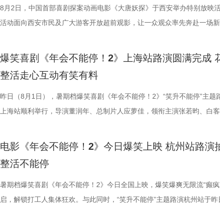
后交流兼具趣味互动与走心分享，收获现场观众热烈反响。现场观众发起
演，李乃文、李晨、欧阳奋强友情出演，童漠男、酷酷的滕、闫佩伦主演
8月2日，中国首部喜剧探案动画电影《大唐妖探》于西安举办特别放映
景象。然而，突如其来的战火打破
初心，会尽力留下他；总制片人应
表情管理小游戏，结合加班、功劳被抢、团建取消等各类扎心场景让各位
汉良特邀出演。影片猫眼电影开分9.6，正在爆笑热映，一起走进影院越
活动面向西安市民及广大游客开放超前观影，让一众观众率先奔赴一场新
火逐渐席卷整座城市。镜头在美食
发言极具正向价值，公司若将其开
整活演绎，金句频出、笑点拉满；还有观众送趣味锦旗、请主创复刻Bob
大「升」！ 1.jpg 2.jpg 深圳路演欢乐举行 主创趣谈幕后创作 深圳站路
乐的大唐探案之旅，沉浸式体验“机关长安城”独具韵味的东方美学与震撼
边学做菜，另一边却是孩子们接受
不同维度的解读，让观众对年会落
牌比心名场面等，各类花活接连呈现，笑声此起彼伏。 导演董
场，董润年、应萝佳、张若昀、白客、酷酷的滕等主创齐聚亮相，现场多
觉奇观。不少携孩子一同观影的家长纷纷表示：“孩子看得很开心”“让孩
飞。预告前半段喜感松弛，后半段
还有小观众大胆发言，在线喊话主创
爆笑喜剧《年会不能停！2》上海站路演圆满完成 
解读影片循环设定暗含人生成长的隐喻，他以刘奔、马杰示例，称当真正
刷、三刷观众踊跃分享新的感悟和发现，还有不少亲子观众到场观影，与
到了传统文化的魅力”。影片由程腾执导，黄珉联合导演，雷淞然、张呈
同于以往的面貌。身处动荡之中，
点极度适配全家观看，现场笑声迭
整活走心互动有笑有料
自己内心所求就能跳出循环；谈及现实与理想主义的冲突，总制片人应萝
共同嗨聊，氛围热烈。现场趣味互动花样不断，张若昀复刻假面骑士、全
名不分先后）领衔声音出演，将于8月8日全国上映，目前正在火热预售
预告结尾，一句“徐先生，你真觉得
分别带孩子和母亲一刷、二刷，一
合亲身经历，坦言看清现实后依旧坚守理想主义才是独属于自己的人生底
择“马”系人设、一起说“爱你呦”等整活轮番上演，欢声笑语贯穿全程。 现
1.jpg 此次影片选择在西安开启特别放映，正是出于对千年长安盛唐底蕴
昨日（8月1日），暑期档爆笑喜剧《年会不能停！2》“笑升不能停”主题
人们对故事走向的好奇，龙餐馆在
之时，全体主创向现场观众致以诚
真挚发言令现场观众动容落泪；张若昀亦对此有所解读，他表示刘奔虽被
众提问刘马组合穿越闯关是否也对应《西游记》里师徒取经的情节，导演
敬。影片以万国来朝的大唐为故事背景，将机械动能与唐代都市风貌相融
上海站顺利举行，导演董润年、总制片人应萝佳，领衔主演张若昀、白客
将走向何方？ 4赛夫.jpg 3沈腾 
祝福，爆笑声四起，整场路演就在
蒙尘却从未熄灭过理想火种，只要时机环境合适，每个人都愿意为理想再
年一连分享影片与四大名著关联的多个隐喻巧思：除去《西游记》，马杰
参照唐代长安“二市一百零八坊”的城市布局，打造出一座前所未见的“机
别主演孙艺洲，特别出演田雨、王耀庆，主演范湉湉齐聚现场，畅聊台前
好吃饭传递最朴素的温暖 同步发
3.jpg4.jpg 爆笑喜剧引燃观
一番；面对年轻观众对未来职场的焦虑，白客送上通透的人生态度，他直
掌名场面对应《水浒传》除暴安良的侠义底色、片中 “卧龙凤雏”“三顾茅庐
城”。此外，主创团队还依托“八水绕长安”的经典水系布局，设计贯穿整
后，惊喜互动不断。影片已于昨日全国公映，猫眼电影开分9.6，爆笑爆
前，身后巨幅龙纹折扇展开，东方
2》正在全国热映，高能欢乐戏份
电影《年会不能停！2》今日爆笑上映 杭州站路演
“做恶人也可以，做勇士也可以，做好人也可以，做‘坏人’也可以，只要你
设计出自《三国演义》，至于《红楼梦》的巧妙化用，导演更是风趣概括
的动力脉络，将大唐千年璀璨文明与奇巧精妙的机关创意完美融合，构建
感全网认证，口碑热度持续走高，成为暑期档打工人解压放松的狂欢盛宴
带笑意的徐福专注掌勺，将酱汁淋
底卸下生活与工作疲惫，收获满分
整活不能停
自己能成为这个角色，并且愿意为一切后果负责，就可以”；庄达菲则分
“宝二爷直接变身董事长”。 他表示，创作时特意将中华传统文化融入故
具想象力的大唐奇幻都市图景。 2.jpg 作为暑期档适配全年龄段的合家
片讲述了“缺心眼”刘奔与“没脾气”马杰包子铺“癫疯”相遇、喜提“无限流体
之下，墙面弹痕与裂纹清晰可见，
为全片一大亮点，二人一冲一稳，
怡然不内耗、勇敢追梦的角色内核，为观众送上 “四面八方皆是前方” 的
望观众观影时能读出独有的熟悉感与亲切感；制片人应萝佳谈及现实与理
电影，《大唐妖探》满足了大小观众双向适配的观影体验。对小朋友而言
卡”，由此开启掀桌狂欢、打脸逆袭的全新脑洞故事，由董润年执导，应
暑期档爆笑喜剧《年会不能停！2》今日全国上映，爆笑爆爽无限流“癫疯
安穿透画面，为这幅祥和图景铺上
花火，不少观众看完直呼“又癫又好
语；孙艺洲、田雨互评所饰演角色Peter和Bob的心眼，欧阳奋强也以片
义，她表示如果现实环境一时半会难以改变，不如先走进影院开心：“随
片跌宕起伏的探案冒险故事，能够让孩子在奇幻的机关世界中开拓眼界，
担任总制片人，张若昀、白客、高叶领衔主演，大鹏、庄达菲惊喜出演，
启，解锁打工人集体狂欢。与此同时，“笑升不能停”主题路演杭州站于昨
前硝烟在后”的对比，将日常烟火
展，主创辗转多座城市近距离和影
长身份加入互动，上演众和高层互怼名场面，台上台下笑声不断。脱口秀
声集合越来越大，我们的勇气出现了，很多事情会慢慢发生变化”。谈及
在主角的冒险征程中收获勇气、善良与成长，汲取积极向上的价值观；对
洲特别主演，田雨、王耀庆特别出演，李乃文、李晨、欧阳奋强友情出演
利举行，导演董润年、总制片人应萝佳，领衔主演张若昀、白客，特别出
涎欲滴的厨房场景，一边是尚未散
来自各地的观众现场输出花式好评