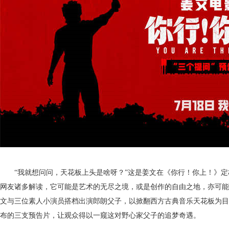
“我就想问问，天花板上头是啥呀？”这是姜文在《你行！你上！》
网友诸多解读，它可能是艺术的无尽之境，或是创作的自由之地，亦可能
文与三位素人小演员搭档出演郎朗父子，以掀翻西方古典音乐天花板为目
布的三支预告片，让观众得以一窥这对野心家父子的追梦奇遇。