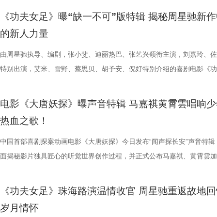
映，结伴观影开怀大笑！ 电影《年会不能停！2》由北京合众睿客影视文
两位“开朗大男孩”即兴开跳，歌舞不能停，全场欢呼鼓掌更是热闹十足。
演现场更高歌一曲《我的未来不是梦》将场面直接拉回影片年会表演高燃
偷喜欢你》以写实笔触刻画两种截然不同的暗恋：苏明仪明目张胆、小心
卷整片斗兽场。 电光缠绕全身、蓬松鬃毛根根竖立，杰森・莫玛饰演的
菲惊喜出演，孙艺洲特别主演，田雨、王耀庆特别出演，李乃文、李晨、
妥协的态度诠释得淋漓尽致。 平台单曲图.jpg 影片由程腾执导，黄珉联
《功夫女足》曝“缺一不可”版特辑 揭秘周星驰新作
播有限公司、天津猫眼文化传媒有限公司、中国电影产业集团股份有限公
正在爆笑热映，今日至8月4日还将在上海、深圳、成都、郑州相继与大
落；田雨则幽默建议现场观众“送一张电影票给领导”，在欢乐中青岛站路
的单向奔赴，程砚沉默隐忍、不求回应的长久守护，两种隐秘心事交织，
遵从游戏形象，绿色兽化皮肤、锋利爪牙与狂暴体态高度还原玩家记忆中
奋强友情出演，童漠男、酷酷的滕、闫佩伦主演，钟汉良特邀出演。影片
演，雷淞然、张呈（排名不分先后）领衔声音出演，将于8月8日全国上
的新人力量
儒意电影娱乐股份有限公司、上海有态度文化传播有限公司、中青新影文
面，带来更多欢声笑语。 电影《年会不能停！2》由北京合众睿客影视文
满落幕。8月1日，与搭子结伴走进电影院共享欢乐盛宴。 5.jpg 限时点
极具共鸣的青春情感群像。影片紧扣 “毕业季就是分手季” 这一大众青春
林兽人。登场瞬间，周身不断迸发噼啪电光，完美呈现布兰卡特有的雷电
眼、淘票票点映评分9.6，目前火热预售中，8月1日，全国上映，一起走
售现已开启，可提前购票共赴这场欢乐探案之旅。 主题曲《不退！》MV
媒（海南）有限公司出品，正在爆笑热映。
播有限公司、天津猫眼文化传媒有限公司、中国电影产业集团股份有限公
爆棚 爆笑解压高分认证 电影《年会不能停2！》此前已于7月25日至26
把夏日心动与毕业离别绑定，点明年少情爱最大的遗憾 便是盛夏热烈相
力。预告最令玩家热血沸腾的名场面紧随而至：布兰卡屈膝蓄力，身躯猛
院越笑越大「升」！ “笑出升势”北京首映礼圆满举行 主创爆笑
上线 声声铿锵勾勒热血无畏 此次释出的主题曲《不退！》由马嘉祺倾情
由周星驰执导、编剧，张小斐、迪丽热巴、张艺兴领衔主演，刘嘉玲、佐
儒意电影娱乐股份有限公司、上海有态度文化传播有限公司、中青新影文
多城限时点映，首轮点映开启后即好评刷屏、爆笑认证，为呼应广大观众
抵不过毕业分离，一句 “为你好” 成为分开最无力的借口，道尽少年相爱
缩成球状，全身电流同步爆发，高速旋转直冲向前，呈现经典回旋撞招式
现场笑声不断 本次首映礼现场氛围热烈，董润年、应萝佳、张
唱。整首歌以热血张扬的摇滚曲风为基底，用硬朗有力的旋律与态度鲜明
特别出演，艾米、雪野、蔡思贝、胡予安、倪好特别介绍的喜剧电影《功
媒（海南）有限公司出品，正在爆笑热映。
呼声，将笑声传递至更多城市，7月27日至28日再进一步开启全国限时点
守难的笨拙与心酸。 影片延续台湾青春片标志性氛围感镜头，
速翻滚带起强劲气流，冲击力视觉效果拉满，短短数十秒的片段里，既展
昀、白客等主创佩戴专属工牌道具亮相，庄达菲、李乃文随身携带与角色
词，搭配马嘉祺清亮且极具穿透力的高音，将少年身处困局绝不退缩的锐
足》燃爽热映中，今日影片发布“缺一不可”版特辑。特辑完美传递了“周
观影氛围热情浓烈，爆笑声量一路猛涨。“银幕里在认真升上去，银幕外
公车偷拍、保健室照料、雨天送伞、单车告白等校园场景，用柔和光影还
兰卡不受束缚的野兽格斗风格，也暗藏身世伏笔，他是流落丛林、变异、
有关的拍手器、著作《我和众和集团的故事》，全员精神状态满分，欢乐
坚守真相的凛然心气尽数唱出。“不退让、不低头”的内核贯穿始终，既有
中没有小角色，只有共同完成故事的人”这一精神。这群大银幕新面孔凭
电影《大唐妖探》曝声音特辑 马嘉祺黄霄雲唱响少
得哈哈哈哈哈哈哈哈哈”“影院左右笑得声音一个比一个大”“笑到脸疼爽到
属于夏日的青涩悸动。剧情不刻意制造圆满结局，坦然接纳暗恋落空、相
生存的孩子，被迫困于地下斗兽笼，沦为被操控的厮杀工具。 野性角色
扑面而来。现场高能整活轮番上演，张若昀、白客解锁海绵宝宝与章鱼哥
成见的桀骜锋芒，也藏着明辨是非的坚定底色。在电影院立体环绕音的视
自的倾情诠释与独特风格，碰撞出强烈的戏剧火花，真正成为了整部电影
热血之歌！
掌，感觉大脑褶皱被抚平”“让人在爆笑之外，还获得了超出现实的爽感”
离的青春常态，既有双向心动的甜蜜温存，也有三角对峙、被迫分手的撕
画 主创团队精工还原游戏内核 作为《街头霸王2》登场的经典人气角色
味联动，热血浓人和佛系淡人的反差感拉满，极致契合片中角色特质；田
境中，这首歌曲将给观众带来更强的冲击力，演唱细节与音色质感清晰呈
不可的存在。截止7月28日，影片票房已突破20亿大关，好评不断，轻松
评论中影片含笑量100%，更有网友称爆笑程度需带纸入场，因为会“笑出
感，情绪层次饱满动人。并且选择七夕上映，也是让观众在浪漫节日里，
卡从来不只是"那个绿色的怪物"。布兰卡本名吉米，幼年由于空难流落亚
王耀庆、李晨、李乃文四人现场“怪力比心”；众人模仿趣味表情包，班味
同时，也让这份锐气与坚守更直击人心。 预售开启图.jpg 主题曲MV在视
的笑点让无数观众在影院收获了最纯粹的快乐，硬核燃爽的逆风翻盘更是
中国首部喜剧探案动画电影《大唐妖探》今日发布“闻声探长安”声音特辑
泪”，还得备好金嗓子因为会“笑到嗓子疼”。爆笑解压爽感之外，影片叙
己止于毕业的暗恋遗憾画上句号。 电影《偷偷喜欢你》由阿荣
雨林，长期的丛林生存令他的身体发生异变，所以他掌握放电、旋转冲撞
金句频出，“等忙完这一阵，就可以忙下一阵了”“我时常在想，我在想什么
现上也颇具巧思，特别打造了极具大唐气韵的实景拍摄场地，灯火摇曳间
了家庭观影狂潮。 娥眉队团结一致缺一不可 银幕新人各显神通全员全力
面揭秘影片独具匠心的听觉世界创作过程，并正式公布马嘉祺、黄霄雲加
同样收获满堂好评，不少影评人称电影有“更疯癫的故事推进，更大胆的
股份有限公司、先势公关顾问股份有限公司、影娱人媒体文化事业股份有
有的野兽格斗技，他虽然外表凶悍狂暴，内心却藏着渴望被认可的柔软。
……引得现场观众笑声不断。领衔主演高叶、惊喜出演大鹏也发来远程祝
感十足。马嘉祺置身其中演唱，眼神坚定，带着少年人的桀骜与韧劲，声
全新发布的“缺一不可”特辑正式揭开了一众银幕“新面孔”的幕后风采。她
分别献唱影片主题曲与片尾曲。特辑中，主创团队潜心打磨影片声音制作
讽刺，更抽象的爆笑名场面”以及“更当下、更新鲜、不用扮丑掉凳却更能
司、力荣影业有限公司出品，华夏电影发行有限责任公司发行。
让布兰卡的招式、气质贴合原作游戏，电影主创团队深度参考了游戏《街
隔空与观众见面。 伴随轻松愉快的现场氛围，主创也围绕全新
锵，如同击碎枷锁的重拳，把歌曲里不肯妥协的精神内核透过镜头传递出
镜头前各显神通，为电影注入了无尽活力。艾米把戏里戏外风驰电掣的奔
节，在结合影片原创“机关长安城”设定的同时，立足东方传统文化底蕴，
《功夫女足》珠海路演温情收官 周星驰重返故地回
会心一笑”，“六连更”的高度评价实力印证影片口碑。8月1日，影片全国
王》的人物设定，游戏总监中山贵之全程参与细节把控，《疾速追杀》系
情、人物设定与创作巧思展开分享。导演、编剧董润年表示，影片立足当
让歌曲的情绪不止于听觉，更有了具象的画面承载。影片的三位主角狄少
度都发挥到了极致；雪野在影片中展示轻功绝技，为了拍出最完美的空中
充满未来感、科技感与机械质感的听觉元素，从配音演绎、影片配乐、歌
岁月情怀
大家爆笑相见。 6.jpg 电影《年会不能停2！》由北京合众睿客影视文化
牌动作指导琼・瓦勒拉，为布兰卡量身打造野兽系打斗风格。动作设计舍
场现实，尤其是打工人循环往复的三点一线生活，聚焦大众熟知的职场困
萨与妙瑛更是化身为乐队成员出现，与马嘉祺打破次元壁垒同框演绎，虚
态，在拍摄期间几乎“长在了威亚上”，甚至连吃饭都在半空中解决；首次
唱三大维度精心雕琢，打造出一套古今交融、热血鲜活、风格独树一帜的