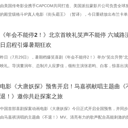
北京合众睿客影视文化传播有限公司、天津猫眼文化传媒有限公司、中国
象，精准戳中打工人爽点，让观众在捧腹大笑后亦获得深层的情感释放与
艺文化传媒有限公司、北京千万间文化传播有限公司、北京萌谷文化传媒
矛盾，找到自己的定位，也可以在秩序中稍作改变；白客则引用《出师表
爽感层层升级，“狂扇巴掌”的高燃名场面更是让网友直呼“爽得乳腺通畅”“
上映，一起走进影院越笑越大「升」！ 2.jpg 青岛路演全场热情拉满 花
织甜蜜与离别酸涩 此次发布的“夏日恋恋” 版预告以苏明仪第一
由美国传奇影业携手CAPCOM共同打造、美国派拉蒙影片公司负责全球
司、浙江开心麻花影业有限公司、
产业集团股份有限公司、儒意电影娱乐股份有限公司、上海有态度文化传
鸣。随着口碑持续走高，越来越多的观众选择二刷三刷，“全程爆笑”“很
公司、北京微梦创科网络技术有限公司出品，将于8月8日全国上映，正
表达观点，一句“亲贤臣，远小人，此先汉所以兴隆也；亲小人，远贤臣
掌下去整个人都通透了”。荒诞又真实的现实刻画也令人感同身受、共鸣
笑点共鸣双在线 青岛路演现场互动氛围热烈十足，董润年、应萝佳，张
切入，开篇便直白袒露少女暗恋：她总能在人群一眼望见颜立尧，偷偷坐
的殿堂级格斗IP真人电影《街头霸王》（暂译），今日重磅放出布兰卡单
集团有限公司、上海儒意影视制作有
限公司、中青新影文化传媒（海南）有限公司出品，正在爆笑热映。
笑成这样了”“看完就一个字爽”的自来水短评依然刷屏不断。这个暑假，
预售中！此外，电影8月4日-7日多城特别放映惊喜加码，欢迎观众抢先
后汉所以倾颓也”，令现场笑声四起，同时也引人回味深思。 6.jpg 5.jpg 7.
满，不少影评人盛赞其轻松的喜剧外壳下，是一把刺向现实职场乱象的利
白客、大鹏、田雨集结花式整活玩梗，戳中观众笑点，同时走心互动直击
偷拍骑车的他，即便被闺蜜戳中心事仍嘴硬不肯承认；镜头切换至颜立尧
告。作为街霸系列辨识度拉满的野性格斗家，由杰森・莫玛颠覆形象饰演
映，8月8日至10日14:00-21:0
院看《年会不能停！2》，解压不能停、快乐不能停。 电影《年会不能停
锁长安奇案！
影片全国热映口碑走高 爆笑燃爽解压共鸣 电影《年会不能停！2》正式
既有娱乐爽感，亦有现实温度。影片正在爆笑热映，和搭子走进影院享受
心。张若昀与白客现场接受观众挑战，对视十秒比拼剪刀石头布，几局博
角，他因保健室被苏明仪细心照料对她产生了兴趣，当风吹落的帽子被他
兰卡携雷电之力震撼登场，笼斗绝境、兽化嘶吼、回旋撞等完整亮相，带
《年会不能停2！》北京首映礼笑声不能停 六城路
2》由北京合众睿客影视文化传播有限公司、天津猫眼文化传媒有限公司
线后，猫眼电影开分9.6，各大媒体平台收获海量好评，“好看好笑好爽”的
酣畅淋漓的观影体验。 杭州站路演顺利举行 主创嗨聊互动笑声不断 昨日
翻全场；大鹏现身惊喜拉满，谈及这次年会表演笑称心情非常激动，更爆
戴上、下雨天他带着她躲雨等细碎画面，铺展出两人暗藏情愫的双向试探
汁原味的游戏经典设定，作为丛林的电击猛兽，布兰卡以其独特的野性魅
日启程引爆暑期狂欢
国电影产业集团股份有限公司、儒意电影娱乐股份有限公司、上海有态度
好”评价构成观众热议高频词汇，精准凸显影片纯粹的喜剧质感与超强解
小分队董润年、应萝佳、张若昀、白客、卢庚戌集结杭州站，与观众欢乐
时与白客“在台上吸氧把歌唱完”；还有观众称田雨饰演的 Bob 总甩手掌
当苏明仪主动追问心意，颜立尧的沉默，瞬间击碎少女的满心期待。随着
强大的电击能力在游戏中成为了众多玩家的心头好，这次从游戏到屏幕，
传播有限公司、中青新影文化传媒（海南）有限公司出品，正在爆笑热映
性。伴随观影热度持续攀升，“猴子大闹众和”“小学奥数题”“打脸反击”等
动，分享观影感受。导演董润年分享关于“三味真火”包子铺摆放“太上老君
标待人的行事风格与自家领导完美重合；主创更复刻片中扇巴掌名场面，
误会接连爆发：颜立尧被现任质问动心无从辩解，程砚的出现让苏明仪情
压迫感直击而来，再度点燃全球老玩家情怀。 封面图_26.jpg 电影《街
昨日（7月29日），暑期档爆笑喜剧《年会不能停2！》举办“笑出升势”
场面火速出圈，全网刷屏玩梗，传播声势持续走高。“笑到崩溃”“全场爆
幕后创作巧思，他指出炼丹炉里反复熔炼才能成就一颗仙丹，影片无限循
影片这次是打工人“嘴替 + 手替”，双重解压爽感拉满。 4.jpg 3.jpg 谈及
溃，颜立尧和程砚大打出手......故事拉扯感持续升级。预告结尾单车告白
王》（暂译）故事聚焦1993年世界格斗大赛，赛场之内拳脚交锋、知名
映礼。导演董润年、总制片人应萝佳，领衔主演张若昀、白客，惊喜出演
停”等真实反馈层出不穷，再度印证影片实打实的高密度笑点。更有观众
意义本质与此相同，同时也是呼应第一部金银角大王的隐藏彩蛋。总制片
心创作，导演董润年现场透露故事有取材近年真实采访素材，无限流设定
名场面，与毕业分手的泪目画面形成鲜明对比，将少年爱而不得的青春遗
番上演；赛场之下邪恶组织暗流涌动，利用地下笼斗、全球赛事酝酿巨大
菲，特别出演田雨、王耀庆，友情出演李乃文、李晨，主演童漠男、闫佩
电影是“打工人的最强续命神器”，盛赞角色马杰为“今年银幕第一乳腺恩人
萝佳的走心发言令观众动容，她坦言《年会不能停！2》创作最大的动力
下，内核依旧聚焦普通人在职场遭遇的现实困境。总制片人应萝佳表示对
至顶点。 影片横跨十年光阴，高中时期身为风纪股长的苏明仪
谋。隆不仅要直面昔日战友的宿命对决，还要迎战布兰卡这类能力诡异、
吕星辰等主创悉数亮相，现场分享创作巧思与幕后故事。同时，路演也将
电影《大唐妖探》预售开启！马嘉祺献唱主题曲《
生动道出观影过程中酣畅淋漓、解压放松的极致爽感。 8.jpg 9.jpg 与此
于观众，真诚希望大家能在笑声中消解职场的烦恼、拥有很多幸运。现场
中极具仪式感的年会戏份，剧组特意沿用第一部同款拍摄场地，保留情怀
登记违纪之名靠近随性不羁的颜立尧，把心动藏进每一次记名；程砚始终
凶悍的特殊格斗家，多重危机交织，对决悬念拉满。影片已定档2026年1
日开启，主创们将在青岛、杭州、上海、深圳、成都、郑州六城陆续与观
退！》邀你共赴探案之旅
影片的深度内核与温情共鸣向内容也在持续发酵，不同于前作“大点名”的
整活接连不断，张若昀、白客神还原“三顾茅庐”名场面，乱讲“PPT”精神
续，在她眼中，年会戏份的本质是打工人的精神寄托，这也是贯穿整个系
守在少女身后，将满腔爱意独自封存，始终没有勇气袒露心意。同龄人肆
16日北美上映。 地下笼斗氛围拉满 经典招式高燃呈现 这支单人预告以
面。 自开启限时点映以来，电影密集的爆笑笑点、脑洞大开的
戏剧表达，本片结尾刘奔的高燃点名名场面，让一众踏实肯干、默默付出
魔性抽象，引得台下笑声此起彼伏。张若昀更是喜提一把“教育之剑”，一
精神内核。张若昀与观众同样感动于片尾演讲戏份，直言“个人力量很难
霍青春，三人却被迫提前面对情爱纠葛与成长别离，那些藏在盛夏、止于
黑张力的斗兽场牢笼拉开序幕。铁笼栏杆之内，无数被囚禁者疯狂冲撞栏
叙事，搭配燃爽的逆袭情节，持续收获广大观众强烈共鸣。影片讲述了新
中国首部喜剧探案动画电影《大唐妖探》今日正式开启全国预售，并同步
层从业者被看见、被认可，这一细腻呈现瞬间戳中无数观众的心声，不少
断刘奔的奥数烦恼。面对观众的“求扇”名单，白客幽默在线“普法”，现场
结构性问题”，真正改变环境的力量藏在每一个普通打工人身上；白客谈
的心动，最终化作跨越十年无法抹平的青春怅惘。 塑造多元暗
将这场生死擂台的狂暴气息推向极致。转瞬之间，牢笼深处电光骤然闪烁
工人“癫疯”相见，群像集结大乱“逗”，爆梗整活不能停的全新脑洞故事，
由马嘉祺演唱的主题曲《不退！》MV。清亮有力的歌声配合高能刺激的
观影后表示“眼泪唰的一下就掉下来了”，共情感染力十足。影片正在爆笑
连连。接续青岛站主创跳舞名场面，在张若昀的歌声下，导演董润年与卢
杰的“打脸式反击”，调侃其反差感拉满的举动是“民谣风混搭摇滚风”；大
像 联动毕业季戳中青春离别共鸣 区别于市面上甜宠向青春片，
道覆盖高压电流的绿色兽形身影破土而出，布兰卡正式登场，野性威压瞬
润年执导，应萝佳担任总制片人，张若昀、白客、高叶领衔主演，大鹏、
片段，将狄少（声音出演 雷淞然）、阿萨（声音出演 张呈）不信天命、