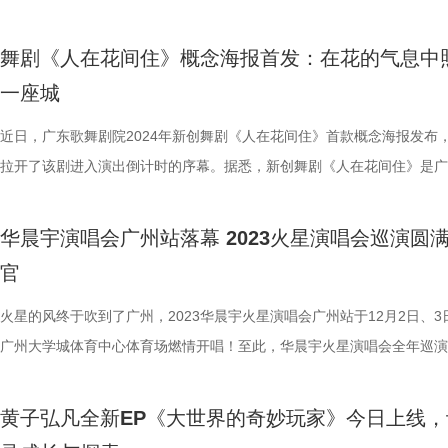
时源源流动，聚敛出花火之间愈发浓烈的情感浓度。2024华晨宇火星演
现出国风基调，“火星”两个字赤色灼灼，占据海报颇多篇幅，南昌知名景
卷，令人仿佛置身童话世界。 从今年巡演伊始的日出场演唱会，到“火星
博，鼓励大家下次还有机会，如春日暖阳般带来安慰和希望。 感受细节
彩斑斓；后两次以突破之势“降临”国家体育场（鸟巢），多次刷新国内演
到《乘风2023》，许靖韵在音综节目中给大家留下了很多精彩的舞台。
昌站、合肥站现已火热售罄，重庆站7月6日14:07即将开启预售，火星热
王阁、江西美术馆、绳金塔、南昌之星、八一起义纪念碑、双子塔等地标
扩新香港，火星演唱会一如既往用行动坚持“日日新，又日新”，不仅屡屡
抱随心浪漫 绽放艺术力量碰撞奇妙火花 此前，华晨宇还特别发布日出
纪录；也曾首创乐园式演唱会，6天12场狂欢释放火星燃情。走过十载40
佛山站音乐会上许靖韵演唱自己的歌曲《别为我好》、《情歌之后》、《
舞剧《人在花间住》概念海报首发：在花的气息中
力勃发，8月10日合肥体育中心体育场，欢迎每一位听闻远赴的旅者归家
立于华晨宇身后，预示着火星演唱会即将降临南昌，促成悠久的文化底蕴
歌迷的热情，也一次又一次地吸引网友们的目光，“香港歌迷狂喜“、“在
攻略vlog，温馨提醒歌迷本次演唱会可以带的物品，希望大家可以尽情享
出，“火星能量”不断扩散到各个城市中，今年，“火星文明”之舟再次扬帆
欢的你》等，也给大家带来了满满的感动，不知道这次Angela会带给大
一座城
代音乐艺术的交织碰撞，在火星世界达到微妙的契合，也使得歌迷对南昌
户外演唱会好浪漫”、“花花演唱会又有惊喜了”，火星演唱会的独特创新
场，也要注意细节防护，共同爱护环境，为此，花花提供了十件日出场“
达成“一起去看日出”的美好畅想，2024华晨宇火星演唱会首站于万千期
样的舞台？网友们都十分期待！4月13日，广州不见不散！
憧憬燃至巅峰。 自出道以来，华晨宇凭着广袤的音乐视角
人的一致好评。目前火星演唱会烟台站、香港站演唱会均为期三天，每一
好物”，希望每一位满怀欣喜踏上回家之路的火星人们，都能感受畅快惬
锁定了一座与海为邻的东方城市——山东烟台。 这是火星演唱会首次在
近日，广东歌舞剧院2024年新创舞剧《人在花间住》首款概念海报发布
旋律多维度刻画世间万物，有着炽热灵魂的同频共振，也缔造出火星家园
是亮点十足，也将为火星家园带来非凡的意义。 风与光相拥，约定日出
如悠然的自由使者，在海边乐园开启一场精神漫游，让心情航行在幸福的
地展开奇幻之旅，也是华晨宇第一次将演唱会的地点选在海边。本次烟台
拉开了该剧进入演出倒计时的序幕。据悉，新创舞剧《人在花间住》是广
光溢彩。南昌站演唱会现已火热售罄，合肥站6月29日14:07预售在即，
期待日落再相逢。待火星乐园乘风起势，汇聚热爱，就让快乐和幸福蔓延
上。 今年华晨宇火星演唱会首站可谓看点十足，日前还携手来自国内顶
演出沿用了全员站票、户外狂欢的模式，每场观众可尽情畅游玩法多样的
舞剧院在近年来推出一系列高品质舞剧之后又一部匠心之作，有望上半年
唱会四面台新程将启，期待7月20日华晨宇火星演唱会南昌站高燃开唱，
心间，5月24日、25日、26日，等待火星人们解锁家园新程！
院校——中国美术学院，隆重推出占地约5千平米场域的“虚境：现场”装
世界，赏尽美食美景，于音乐中共度欢乐时光。前两场（5月1日、2日）
与观众见面。 以轻花似梦的艺术处理， 唤醒那些最易被忽视的情感 此次
华晨宇演唱会广州站落幕 2023火星演唱会巡演圆
新一轮的热烈序曲！
展，于5月1日、2日、4日在烟台市养马岛音乐营地（牟平区里蹦岛）和
纵享白天、晚上的双重快乐，日出场（5月4日）将和所有观众一同见证
的概念海报中：一束鲜艳的花束从一位母亲的眼角开绽。鲜花，预示着剧
官
同步开幕。据悉，这是中国美术学院首次与个人演唱会合作艺术展，所有
领略霞光闪烁的美好，感受被赋予无限能量和充满希望的瞬间。一直以来
要角色——母亲的职业，一位花店店主；而绽放在白发与皱纹间，则是创
装置均以华晨宇的音乐为启发进行全新创作，亦是为火星演唱会量身定制
星演唱会力求提供最优质的观演体验，并且坚持票价不涨，即是来自火星
要在这部作品中表达的意蕴：对母亲花一般经历着盛衰的生命的抒写与礼
火星的风终于吹到了广州，2023华晨宇火星演唱会广州站于12月2日、3
观者仿佛由火星使者带入一个光怪陆离的火星新世界，静待奇幻梦境的开
心回馈。 其中，5月4日的日出场演唱会可谓是万众瞩目，据悉，日出场
舞剧《人在花间住》描绘的便是一对平凡母子之间的故事：当儿子趟过母
广州大学城体育中心体育场燃情开唱！至此，华晨宇火星演唱会全年巡演
时光向暖，花事将繁，火星人积攒了一整个春天的想念，和对日出场两年
提及是在华晨宇2021年末的一场直播中。2023年初，华晨宇在一条微博
忆的河流，重新认识身边血脉相连之人时，他才意识到，他从未将母亲当
收官。广州站两场演出场内座无虚席，场外“人从众”的场面让我们看到了
期盼，终于即将迎来热烈启航。让我们在心潮澎湃中蓄满能量，乘舟踏浪
示：“一直梦想着有一天能够和大家一起干一件既浪漫又疯狂的事情，就
个个体去看待和理解。通过这部舞剧，观众可以跟随鲜花的荣枯，体认一
宇强大的影响力。演出期间，“华晨宇广州上座率”“华晨宇公主请蹦迪”“华
黄子弘凡全新EP《大世界的奇妙玩家》今日上线，
五一假期，回到熟悉的火星家园，共赴日出之约！
们一起真正的开一场去迎接日出的演唱会。”而在2023年华晨宇火星演唱
亲的经历与向往，重温她细腻、丰富的人生风景和精神世界。“花”作为生
新歌首秀”“华晨宇演唱会看到天使了”等相关话题登上各大平台热榜，引