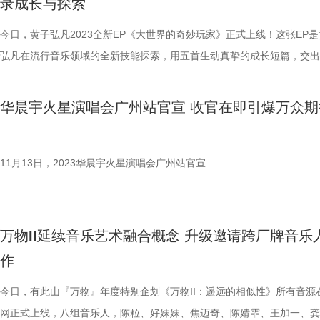
录成长与探索
州·收官站的现场，一条关于日出场的视频彻底点燃歌迷的热情，当时华
象征与情感的媒介，将为这部表现现实生活的作品增添瑰丽奇幻的浪漫色
热烈讨论。 广州收官站的演出舞台依旧延续下半年的体育场四面台设计
还曾透露，日出场会选一个春暖花开的日子在海边与大家见面，今日，20
令《人在花间住》不仅是展现寻常百姓家的生活绘卷，亦是一幅长情多珍
之震撼不言而喻。2日场，华晨宇为粉丝准备了新歌首唱的惊喜part，聊
今日，黄子弘凡2023全新EP《大世界的奇妙玩家》正式上线！这张EP
晨宇火星演唱会烟台站一经官宣，就引起了广大歌迷的强烈反应，纷纷感
心灵图景。 主创倾情打造“人在花间”， 大写意与花城文化相融合 舞剧《
歌《普通到不普通的人生》的创作初衷，他说：“希望大家能找到自己想
弘凡在流行音乐领域的全新技能探索，用五首生动真挚的成长短篇，交出
“日出场演唱会真的来了”。 欢乐升级火星城再现 一路创新获好评不断 
花间住》特邀国家一级编导、中央芭蕾舞团首席编导费波担任总导演；南
活着的方式”。新歌之后，华晨宇的一句“公主，请蹦迪”，场内歌迷瞬间
份令人期待的答卷。 从「成为你想成为的大人」到「与世界和解」，这
日出场，前两场乐园场也十分令人期待。回想去年上半年的每一场，花花
学文学院青年教师、艺术学博士温方伊担任编剧；同时作品汇集了国内舞
人蹦迪模式，把演唱会的气氛推到了顶点。同时，在场外的歌迷们也是整
曲记录了黄子弘凡用音乐记录的独家成长体验，也展现了这个精彩纷呈的
华晨宇火星演唱会广州站官宣 收官在即引爆万众期
迷不仅从白天嗨唱到晚上，还一起过生日、玩游戏、打麻将等等，可以说
领域的优秀艺术家：作曲秦洪宇； 舞美设计秦立运；灯光设计任冬生；
一井然有序的手持能量棒跟唱，网友直呼：“人多到装不下，真的装不下
世界」里每位玩家的生活故事。 首支主打歌《成为你想成为的大人》黄
满满。不仅有“花火”之间的趣味互动，乐园场的舞美更是有着独一无二的
计李昆；造型设计贾雷；影像设计杨骞工作室；执行编导张镇新、王乐、
外的人足够华晨宇再开一场了”，场内外万人隔空互动的场面着实让人惊
优异的声音表现力，热烈而动人的逐梦乐章鼓励人们在生活的考验中勇敢
和体验，“主舞台”和“家舞台”既相互连接又独立存在，在不同的时间和天
松、孙然；文学顾问陈建忠等，力图打造一部既有生活底色，又有着充沛
已。 3日场正式演出开始后，华晨宇以一身白衣，背戴翅膀的天使造型亮
自己想做的事，成为自己想成为的人。 《歌谣》则大声宣告出内心的热
11月13日，2023华晨宇火星演唱会广州站官宣
还会带来不同的视觉震撼，整个舞台如同华晨宇为演唱会打造了一座城，
意与磅礴的想象力的舞台作品。 广州人种花、赏花、爱花的历史自西汉
台，瞬间惊艳四座，现场欢呼声此起彼伏，纷纷称赞他对演唱会的真诚和
递着热爱永远是生活的第一驱动力的信息，愿每位生活「玩家」都能找到
星人身处其中可以尽情享受和放松。今年巡演首站，乐园式演唱会再启，
有两千多年。作为久负盛名的花城——广州，花，是流淌在岭南人血脉里
心。还有舞台上一路陪伴华晨宇从北到南的草，终于在广州收官站的舞台
自己的「特殊技」。 第三首歌曲《飞》在忙碌的生存模式里暂时放慢步
舞台也会在之前的基础上再升级，为大家呈现出一个玩乐焕新的火星“乌
化基因， 更是一种生活方式、审美方式。此次，广东歌舞剧院将视点投
出了花，他说等演出结束后，把台上花草送给到场的歌迷们，华晨宇真的
趟冒险旅程以浪漫、治愈的色彩点缀，强调着陪伴的重要性，让我们各自
万物II延续音乐艺术融合概念 升级邀请跨厂牌音乐
邦”。 回望2023年华晨宇火星演唱会巡演，8城19场花样大秀频频掀起全
“花城”这一背景之中，通过描述一个患了阿尔茨海默症的母亲，在对抗遗
在用心为粉丝准备惊喜。演唱会临近尾声之际，舞台大屏上播放了一则关
程不再孤单。 第四首歌曲《捕梦》温暖而轻巧的声线勾勒出静谧的夜晚
作
论热潮，全年狂揽287个热搜，累计话题阅读量破285亿，讨论量破8728
中，与儿子从漠视、冲撞到和解的爱的旅程。并通过大量的具有岭南元素
出场演唱会的视频。明年将会开一场在海边看日出的演唱会，是华晨宇在
「黄子弘凡2023-2024“捕梦日记”巡回音乐会」的点题曲目，这首歌送给
还有场场售罄的成绩不断印证着华晨宇的顶级音乐号召力。“现场震撼”、
俗风情展示，将人与“城”的关系，生命与“花”的联系铺陈开来。阿尔兹海
演唱会上曾多次提到要去实现的一个梦想，这次广州收官站释出日出场视
长久陪伴支持他的人——在广阔无际的星河里，感谢你们曾赠予我的那些
今日，有此山『万物』年度特别企划《万物II：遥远的相似性》所有音源
十足”、双向奔赴“是现场观众最为深刻的印象。同时，频繁出圈的火星正
患者及其亲人的经历，正是主创在面对这一社会问题时直面的思考。运用
也是想告诉歌迷朋友，曾经约定好的日出场演唱会已经在筹划中了，待到
梦。 最后一首歌曲《与世界和解》将剧情回归到现实题材的叙事，以质
网正式上线，八组音乐人，陈粒、好妹妹、焦迈奇、陈婧霏、王加一、龚