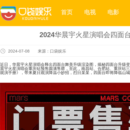
首页
电视
电影
2024华晨宇火星演唱会四
2024-07-08 来源：口袋娱乐
近日，华晨宇火星演唱会释出四面台舞美升级渲染图，揭秘四面台升级变化
晨宇火星演唱会重庆站预售圆满售罄，至此，南昌站、合肥站、重庆站三
观演手册》，带来夏日观演降温小妙招，烈日杲杲，四面台即将降临山城