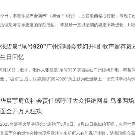
风”，比喻人生的幻灭和轮回。这首歌跟往常好妹妹不一样，比较摇滚也
呈现上海首个体育场四面台个唱的燃炸视听享受。当晚火星演唱会现场，
高亢，而许钧参与制作更加完整的表现了歌中压抑与呐喊并存的矛盾张力
宇一袭白色礼服盛装登台，当看到现场有热情歌迷身着婚纱出席时，他不
今日，李慧珍发布全新EP《与当下同行》，五首歌曲精心打磨，展现了
一钿的《庇护所Ⅲ》也同样出乎意料，沙尘堆积看似坚固的城堡静态又脆
趣调侃自己的造型也“像极了婚纱”。当演出进行到安可环节时，华晨宇又
活理想与音乐态度的深刻感悟。 李慧珍一直以坚韧的姿态不断进化，用
随时可能倾倒，而月亮因不断变化却成为最坚固的存在。 当提起星星你
蓝色礼服惊喜亮相，精心复刻出十年前出道时快男总决赛夺冠之夜的经典
的爱滋养一切。EP名《与当下同行》正是她在经历人生的种种后，通过
什么？音乐人焦迈奇和艺术家松浦浩之，不约而同地透过夜空璀璨星光，
型，与现场歌迷共赴初心回忆，一句“大家是否还记得这身衣服”的亲切互
与大家分享的真挚情感。 整张EP呈现出刚柔相济的特质——歌曲《活与
张碧晨“尾号920”广州演唱会梦幻开唱 歌声留存最
出人们在喧嚣的现实生活中所经历的脆弱和不安。焦迈奇的《人造扫把星
将花火之间蔓延十年的回忆紧紧勾连，瞬间将出道十周年的仪式感拉满！
该》、《清空》、《娑婆世界》融合了摇滚、民族和电子等元素，再现李
生日回忆
不同的角度看星星，“星星自然得面对我们，同时还应付一切重大未知的事
当晚正逢出道纪念日，华晨宇为歌迷即兴弹唱动人旋律，花火之间的一唱
标志性的先锋态度；而《人海一面》、《旧人》则用丰沛充盈的嗓音娓娓
或许你也还会释然生活中的一切。 陈婧霏的《光芒》是充满电气色彩的
温馨感动，偶像与粉丝双向奔赴的浪漫心意此刻至臻呈现。即使是在工作
来，展现细腻情感。 EP收录五首歌曲，风格鲜明： 01.活与该 -传达出
9月10日，歌手、唱作人张碧晨“尾号920”演唱会在广州惊艳开唱，积蓄5
般的光芒，铺出一片都市夜色霓虹般的画面感，而陈婧霏慵懒的声音在其
办的演唱会也难掩热闹氛围，虹口足球场数万人于今夜邂逅浪漫红海，将
心化解生活课题的态度 - 摇滚和民族元素为框架，同时融合了电子音色 02
量，“极光”之后，张碧晨以“尾号920”为主题为歌迷献上一场充满幸福与
唤着释放。艺术家安吉拉·布洛克的《心宿二和天秤座》则是在勾勒星空
之间同感共情相伴十年的情谊温暖交织，实现十周年火星盛宴。 华晨宇
海一面 - 爱意弥漫，洒脱挥别 - 明亮舒畅的音色演绎，真假音转换传递情
粉色幻梦。整场演唱会现场高潮迭起，为五湖四海的歌迷献上了一场极具
幻并思考秩序的永恒之谜。但这两种完全不同的光芒仿佛都在传达一种召
访中表示，是歌迷的鼓励赋予他无限能量，现在他希望将自身的温暖善意
03.清空 - 极致诠释沉淀后的领悟和向往 - 以摇滚的元素做基垫，编曲中
力与突破的视听盛宴。演出现场，“赵丽颖去看张碧晨演唱会”“张碧晨在
华晨宇肩负社会责任感呼吁大众拒绝网暴 鸟巢两场
别抵挡这光芒。 “岛屿”是一个特殊的存在，它可以危险，可以浪漫，可
给身边的人。在不断开拓创新音乐领域的奋进道路上，华晨宇仍秉持初心
世界音乐元素及国风作为点缀，尽显嗓音氛围 04.娑婆世界 - 打造纷繁世
了个魔镜”“张碧晨演唱会”“张碧晨演唱会嘉宾是小鬼”等话题瞬间冲上各大
面全开万人狂欢
何色彩，具有独特存在感。轻柔浪漫的萨克斯搭配王加一空灵嗓音、收放
前行，不曾忘却将荣誉成绩与歌迷同享。“华晨宇演唱会穿婚纱”、“华晨
忍受世俗纷纷烦扰的众生相，用音乐演绎出生命力和可能性 - 哥特摇滚
与短视频平台热搜榜。与此同时，也宣告张碧晨“尾号920”巡回演唱会正
的唱腔，让人仿佛置身这座《神仙岛》，随他一同感受愉悦和美好。艺术
会”、“华晨宇穿了十年前快男夺冠的衣服”等话题也在当晚强势登上高位
格和半音的写法使得歌曲极具神秘的侵入感 05.旧人 - 歌曲倾诉着写满思
航。 金曲连唱回忆满满热舞弹唱引燃全场 好友赵丽颖情义现身“给足底气”
2023华晨宇火星演唱会北京站于9月9日、9月10日晚如约开唱，火星世
莱尔·阿马罗《爱是一座孤岛》更是强调了岛屿是通往另一个维度的隐秘
不断刷新全网热议引燃歌迷热情。此次火星演唱会将于9月27日、28日、
故事 - 一秒穿越回老电影的氛围感 李慧珍的全新EP《与当下同行》既表
唱会当日，灯光渐隐，现场出现巨型纵深结构的3D效果主视觉，“尾号920
巢四面台的燃情碰撞为现场歌迷带来前所未有的视听体验，随着演唱会高