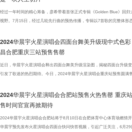
从《红日》到《月半小夜曲》 李克勤的歌声 陪伴了无数人的重要时刻 从
到成熟 谁的青春里没有几首Hacken的歌？ 出道40年 他把每段起伏 都
经过一年时间的精心筹备，彦希带着首张正式专辑《Golden Blue》回归
音符里 那些旋律，温暖、坚定 像一封封写给成长的情书 朴树 | 温柔而坚
视野。7月15日，经过几轮先行曲的预热传播，专辑以7首歌的完整体形
灵魂歌者 一首首民谣直触无数人心底 朴树不但用歌声治愈着我们 也在音
各大音乐平台。这张专辑不仅包含了彦希对音乐的最新探索，也包含了他
与我们双向奔赴 我们为什么需要朴树？ 因为在他身上 看到了坦荡面对人
我的剖析与表达，借此契机，彦希与知名自媒体博主蚊叽叽针对专辑创作
2024华晨宇火星演唱会四面台舞美升级现中式色彩
勇气 经历了人生的跌宕起伏 他依旧温暖而自由， 用音乐 陪伴着我们穿
后故事进行了一次深度畅聊。 “叫《Golden Blue》的原因
昌合肥重庆三站预售售罄
岁月 郑钧 | 在自由的风里，唱自己的名字 听郑钧 就像在城市霓虹中疾驰
为我五行缺金缺水。”被问及专辑名的含义和由来，彦希给出了一个让人
歌里 有热血、有孤独，也有面对世界时的无畏 人一辈子总要听一首郑钧 
意料的答案。起初彦希与工作人员一直在起各种名字，但始终没有找到让
近日，华晨宇火星演唱会释出四面台舞美升级渲染图，揭秘四面台升级变
躁动的摇滚 如今多了沉淀后的力量。 他唱过远方 也唱过自己 在音乐的
一致通过的那个。“既然这样，那就缺什么补什么”，彦希做了一个看似“抽
引发了歌迷的热烈期待。今日，2024华晨宇火星演唱会重庆站预售圆满
从未停下追寻的脚步。 想提前锁定这场温暖之约？ 现在就行动！ 度小满
却十分符合当代年轻人风格的决定。专辑名的确定十分随性，而专辑的创
至此，南昌站、合肥站、重庆站三站预售均已售罄。官方随后发布《暑期
日宠粉活动 · 惊喜福利不断， 扫描下面二维码 免费门票及多重好礼限免
念却与之相反，彦希对此有着明确的构思与方向。 专辑中
观演手册》，带来夏日观演降温小妙招，烈日杲杲，四面台即将降临山城
2024华晨宇火星演唱会合肥站预售火热售罄 重庆
领。 这个五月 让我们 在李克勤、朴树、郑钧的旋律里 一起把生活的故事
一首歌曲，都是彦希一个片段式的记忆，或者人生曾经见过、经历过的重
祝8月24日灿烂相逢，唱响灼灼热望！ 重庆站预售火热售罄 惊喜释出暑
售时间官宣再掀期待
得滚烫又温柔 度小满温暖演唱会 邀请“你”和你的TA一起来 最好的合唱
事。《万一关灯》是彦希特别喜欢的一首，起初收歌时，喜欢r&b的他听
凉观演手册 火星演唱会一直以来热度爆棚，南昌站、合肥站、重庆站巡
在身旁 当荧光棒汇成海洋，当声浪掀起过往 度小满7周年「有你真好」 
遍就拍板“必须要”。究其原因，彦希说自己也曾有过一段特别压抑的时间
宣起就赢得歌迷的广泛关注和期待。上周合肥站预售售罄，火爆非常，后
2024华晨宇火星演唱会合肥站将于8月10日在合肥体育中心体育场燃情
期待在现场听到哪一首金曲？ 快来评论区告诉我们！
做的事情找不到解法，而《万一关灯》的旋律特别贴合“一个人”“颓废的”
同步宣布了重庆站预售时间。今日，重庆站正式开启预售，歌迷热情依旧
华晨宇预先发布火星演唱会四面台快问快答视频，引起广泛关注，6月29