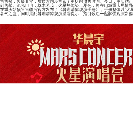
售售罄，火爆非常，后官方同步宣布了重庆站预售时间。今日，重庆站正
刻售罄。流光冉冉，草木葱茙，火星热能染上夏色，将在山城重庆尽情释
在重庆站预售售罄后官方发布了《暑期清凉观演手册》，手册整体以“火
暑气之盛，同时搭配暑期清凉观演温馨提示，指引歌迷一起解锁观演新姿