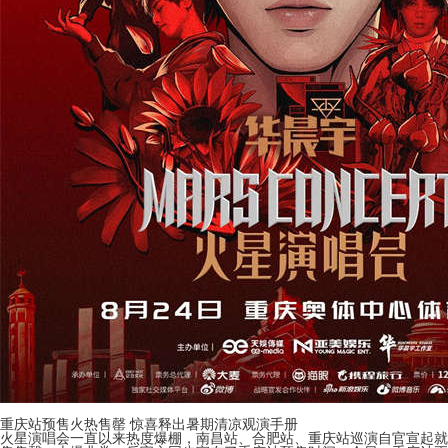
重庆站预售火热售罄 惊喜释出暑期清凉观演手册
火星演唱会一直以来热度爆棚，南昌站、合肥站、重庆站巡演自官宣起就