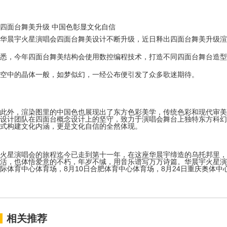
四面台舞美升级 中国色彰显文化自信
华晨宇火星演唱会四面台舞美设计不断升级，近日释出四面台舞美升级渲
悉，今年四面台舞美结构会使用数控编程技术，打造不同四面台舞台造型
空中的晶体一般，如梦似幻，一经公布便引发了众多歌迷期待。
此外，渲染图里的中国色也展现出了东方色彩美学，传统色彩和现代审美
设计团队在四面台概念设计上的坚守，致力于演唱会舞台上独特东方科幻
式构建文化内涵，更是文化自信的全然体现。
火星演唱会的旅程迄今已走到第十一年，在这座华晨宇缔造的乌托邦里，
活，也体悟爱意的不朽，年岁不缄，用音乐谱写万万诗篇。华晨宇火星演
际体育中心体育场，8月10日合肥体育中心体育场，8月24日重庆奥体
相关推荐