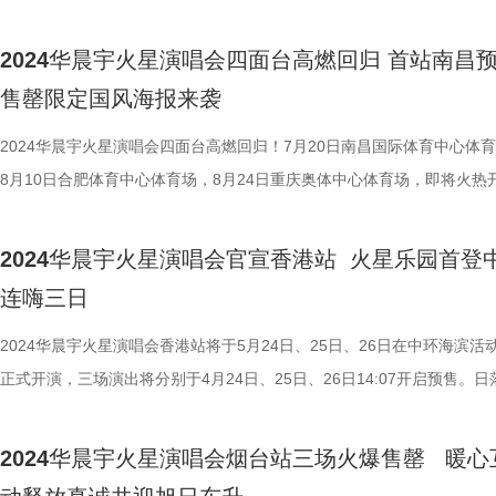
与状态。在后续的歌词创作中，彦希将个人的经历融入进去，记录下低谷
经开售就即刻售罄。流光冉冉，草木葱茙，火星热能染上夏色，将在山城
14:07合肥站正式开启预售，延续了南昌站抢票热潮，预售开启后迅速售
那份情绪。整张专辑中还有一首很特别的歌曲，就是彦希写给已故奶奶的
尽情释放。 在重庆站预售售罄后官方发布了《暑期清凉观演手册》，手
火爆十足，重庆站预售时间也正式官宣，将在7月6日14:07开启预售。赤
2024华晨宇火星演唱会四面台高燃回归 首站南昌
《Kiss Me & Say Goodbye》。童年的彦希与奶奶相处颇多、十分亲近
以“火星红”作为主色调，体现火星热情的同时尽显暑气之盛，同时搭配暑
炎，悬悬而望，静待火星家园迢迢而归！ 合肥站预售火热售罄 火星家
售罄限定国风海报来袭
后来在海外训练无法回家，八十岁高龄的奶奶曾飞到海外去看彦希。此次
凉观演温馨提示，指引歌迷一起解锁观演新姿势，清凉“回家”，尽享音乐
新面貌 此前，火星演唱会南昌站预售售罄时，同步官宣了合肥站预售时
将音乐作为载体记录下他的思念，也给这张专辑增加了一份厚度和
宴。 四面台舞美升级 中国色彰显文化自信 华晨宇火星演唱会四面台舞
火星演唱会官宣四面台回归以来，热度涨而不熄，合肥站迅速售罄再度印
2024华晨宇火星演唱会四面台高燃回归！7月20日南昌国际体育中心体
在音乐影像的表达上，彦希将对“议题”的思考加入其中，放大歌
计不断升级，近日释出四面台舞美升级渲染图，曝光了更多新颖的舞美设
晨宇的号召力，也再次见证华晨宇与歌迷之间的双向奔赴。同时，重庆站
8月10日合肥体育中心体育场，8月24日重庆奥体中心体育场，即将火热
观众带来的观感与信息，寻求更多的共鸣。《ZOOM》中结合“农场主假说
念，据悉，今年四面台舞美结构会使用数控编程技术，打造不同四面台舞
时间官宣，将于7月6日14:07开售，又点燃歌迷期待，火星版图不断扩新
唱。南昌站作为四面台回归第一站，自官宣后一度引爆歌迷期待，6月22
达对世界规则的思考，《Hands Up》演绎热血少年面对霸凌的救人与自
型，还新增了升降的“珠帘屏”，透明影像如同空中的晶体一般，如梦似幻
信在新地标会有更多火花迸发。 华晨宇一直秉持着持续创新的人生态度
19:27演唱会门票正式开启预售，并火速售罄，人气爆棚，官方也同步官
2024华晨宇火星演唱会官宣香港站 火星乐园首登
《Kiss Me & Say Goodbye》通过对亲人的怀念与大家探讨生死......在
经公布便引发了众多歌迷期待。 此外，渲染图里的中国色也展现出了东
上新的《华晨宇日出演唱会特辑》，收录了专门为演唱会改编的8首歌曲
合肥站将在6月29日14:07开启预售，随后释出南昌站限定海报，预告火
连嗨三日
辑中，彦希不仅邀请了知名音乐人共同创作，本人也在多首歌中参与作词
美学，传统色彩和现代审美在一张图中呈现，也印证了华晨宇及其舞美设
作的改编既有灵活思辨的多元视角，又有音乐功底的有力支撑，每一首都
会即将在四面台欢乐再聚。 四面台高燃回顾唤醒火星记忆 
达了他对生活、对梦想、对情感的理解与感悟。 乐评人陈
队在四面台概念设计上的坚守，致力于演唱会舞台上独特东方科幻美学的
入生命的重塑。火星演唱会概念设计亦是时创时新，在之前释出的四面台
回归引发期待 华晨宇火星演唱会预先发布四面台演唱会回
2024华晨宇火星演唱会香港站将于5月24日、25日、26日在中环海滨活
Junior分享彦希新专辑时说，“这更像是他在当下的人生阶段的一本’音乐
现，以高科技与丰富的艺术表达形式构建文化内涵，更是文化自信的全然
快答中，华晨宇透露下半年四面台演唱会将会有多首歌曲重新改编，以大
频，高燃瞬间一幕幕揭过，唤起无数美好记忆，回想去年四面台，灯光设
正式开演，三场演出将分别于4月24日、25日、26日14:07开启预售。日
传’，无论是对人生的探索、对自我的反思，还是对亲情的思念，都充满
现。 火星演唱会的旅程迄今已走到第十一年，在这座华晨宇缔造的乌托
想不到的面貌呈现，舞美设计也会依从歌曲本身做升级优化，并表示之后
巧妙运用打造出夜幕下的浩瀚星空，使人仿佛置身银河之中，一瞬窥见绚
港，五彩霓虹，火星乐园继烟台站后将再度延续欢乐，共谱夏日新曲。 
的情感。这种情感的真挚表达增强了音乐的感染力，让听众在聆听时能够
里，我们肆意游弋，尽情相拥，感受生命力的鲜活，也体悟爱意的不朽，
的想法都会放到四面台去做，更多巧思都将在未来一一实现。 四面台互
火星文明；4道象征着“喜、怒、哀、乐”的“门”形装置，降下之时便与升
独创乐园式演唱会首次入港 游历七城漂洋过海再创新篇 2021年，在海
2024华晨宇火星演唱会烟台站三场火爆售罄 暖心
身受，产生深刻的共鸣，也展现了他在音乐创作上的卓越审美。”，另一
不缄，用音乐谱写万万诗篇。华晨宇火星演唱会四面台即将热力回归，7月
满温情 惊喜再续引发期待 火星演唱会四面台自诞生起不断进阶，现场的
成一条神奇的天空之路，每一次调度都映照着情绪的转换，呈现出极富生
环球100奇幻乐园，华晨宇作为火星演唱会总导演，首度开启全新“火星