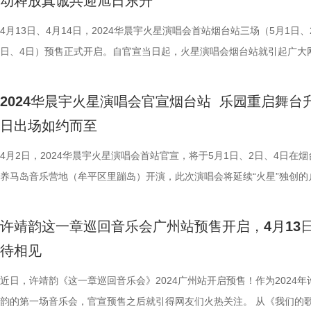
动释放真诚共迎旭日东升
评人王击凡评价“在《GOLDEN BLUE》里，我们除了听到电音、R&B，
日南昌国际体育中心体育场，8月10日合肥体育中心体育场，8月24日重
性也呈现出日益增强的态势。超长互动型延伸台的设计，拉近了华晨宇与
的艺术效果；每一站舞台上逐渐长高的草，编织出随火星生长的无限绿意
园”，诸多玩乐设施让火星人尽享欢乐。2023年上半年，“火星乐园” 延续
风格特别的Jersey Club……各种不同的音乐元素，都在专辑里共冶一炉。
体中心体育场，期待华晨宇高燃开唱！
的距离，留下了诸多美好回忆。华晨宇也在回答四面台的相关问题中提到
这座华晨宇缔造的斑斓宇宙，让歌迷看到了盎然生命，斐然不
张门票可以体验白天夜晚两种不同感觉的演出，歌迷们踏上独特的火星之
4月13日、4月14日，2024华晨宇火星演唱会首站烟台站三场（5月1日、
个歌手的好品味，需要以时间习得。经过十多年等待时光的淬炼，歌手彦
喜欢和歌迷互动，并提到给歌迷伴奏的互动环节，亦让人忆起去年四面台
在火星演唱会再次回归体育场之际，华晨宇将与奥运舞美顶级团队继
共聚欢愉。2024年，火星演唱会首站烟台站乐园重启，实现跨越两年多
日、4日）预售正式开启。自官宣当日起，火星演唱会烟台站就引起广大
长了。” 在新专辑《Golden Blue》中我们跟随彦希的音乐
上一次次的现场大合唱，在盛大的爱与美好中纵然沉浸，在阵阵声浪里把
作，早前也透露过四面台将再度升级，引起了歌迷的热烈讨论，“去年的
约定。至此，“火星乐园”已与海口、杭州、成都、武汉、长沙、烟台6座
的热烈讨论，预售一经开启，更是掀起抢票热潮，“华晨宇抢票”、“华晨
入了那片金色与蓝色交织的梦境，感受最真实、最深刻的情感世界。聆听
汲取，领悟到火星家园存在的意义，也懂得华晨宇与歌迷之间超越舞台的
台就很绝了，这次还会再升级，南昌站绝对不能错过！”“花花对演唱会好
了密不可分的联系，并将在烟台站日出场结束后前往香港。 2024华晨宇
会”、“华晨宇安慰没抢到票的歌迷”等话题登上热搜。三场预售全部售罄
2024华晨宇火星演唱会官宣烟台站 乐园重启舞台
手彦希充满诚意与质感的作品，也让人更加期待演员彦希的惊喜回归。
绊，相信这也是歌迷最大的快乐和幸福瞬间。 回顾去年四面台演唱会，
心，太期待南昌四面台会有什么新惊喜了。”“好期待升级的四面台，迫不
演唱会香港站官宣后，全员站票与一张门票享受日夜双场的“火星乐园”再
展现了华晨宇的火爆人气和强大实力。 日出场凝聚万千期待热度爆棚 “
日出场如约而至
满满的回忆和感动。上海站上华晨宇精心复刻了《快乐男声》总决赛夺冠
要去南昌看现场了。”南昌站四面台首度回归华晨宇会带来怎样的视听盛
发广大网友的期待，这是华晨宇首次在香港举办个人演唱会，同时，华晨
王子”惊喜上线暖心互动 本次华晨宇火星演唱会烟台站特别设置日出场（
的经典造型，与歌迷共忆十年相守；南京站可爱又温暖的手绘海报，亦是
我们拭目以待。 南昌站预售掀热潮 限定海报释出显
成为内地首位在香港开户外演唱会的歌手。本站设置下午场和晚上场，演
4日），花花将会和歌迷们在搬至海边的火星家园中，用歌声共同迎接黎
4月2日，2024华晨宇火星演唱会首站官宣，将于5月1日、2日、4日在烟
在每一位歌迷的内心深处，不断重映着花火相依的时刻；还有每一场长达
此前，华晨宇在香港演唱会上官宣乐园场将在香港站结束后暂
间分别为当日的16:00-17:30和19:30-22:00，场内可以尽情感受音乐、
晓的第一缕阳光。这是国内首场个人海边日出演唱会，不仅有歌迷的心怀
养马岛音乐营地（牟平区里蹦岛）开演，此次演唱会将延续“火星”独创的
钟的串烧组曲，拓印着华晨宇十年的音乐印记，对华晨宇和歌迷来说都是
园，并一口气官宣了南昌、合肥、重庆三城巡演计划。首站来到豫章故郡
美景，如同真正的乐园一般，为香港观众带来耳目一新的感受。 毗邻维
跃，也收获了不少网友的期盼，在参与激烈的抢票后都纷纷表示“找了好
乐园模式，前两场（5月1日、2日）演出分为白天场和晚上场，5月4日则
珍贵的存在。每一场四面台演唱会都能够给歌迷带来不同惊喜，时下合肥
都新府——南昌，预售一经开启就掀起抢票热潮，更是迅速售罄，可见华
繁华之旅 火星演唱会依光向前熠熠生辉 此次华晨宇火星演唱会香港站举
友帮忙抢”、“刚点进去就没了”、“悬着的心还是碎了”。当天，话题词#华
别设置为日出场，同时花花还选择在今日的日出时间5:56官宣号外，以
许靖韵这一章巡回音乐会广州站预售开启，4月13
售售罄，歌迷也在评论区留下了期待的声音：“抢到票啦，迫不及待想看
音乐号召力之强。与此同时，合肥站将于6月29日14:07开启预售的消息
选在中环海滨活动空间，四周繁华与浪漫交织，一座座高楼大厦矗立，摩
抢票#登上热搜第4，再度显现了广大歌迷对日出场的热切关注。 三场预
心重磅推出期待已久的日出场。伴海听风，共迎晨曦曙光，华晨宇与歌迷
待相见
台的新惊喜！”“到我家门口了，华晨宇合肥见！”。诸多惊喜亟待揭晓，
后再度点燃歌迷热情，专属火星的音乐之旅脚步不歇，微荡着华光把夏天
悠悠转动跨越天空，来自维多利亚港的轻柔微风拂过撩动人心，待夜幕降
部售罄后，未抢到票的歌迷们因无法赴约感到遗憾，华晨宇惊喜上线，用
跨越了两年多的约定，如今终于要实现了！ 火星演唱会首登山东惊喜开
待。 华晨宇在音乐领域不断开拓创新，不受辖制不被定义，我们听到众
满。 更值得一提的是此次发布的南昌站限定海报，蘸满一
霓虹闪烁不息，更显示出这座国际都市的别样魅力。而盛满无限活力的火
的表情包回复心情低落的歌迷， “下次你三秒就能抢到票”、“下次你会有
局 乐园强势回归解锁阳光海边派对 火星演唱会历经十年，承载着温暖
近日，许靖韵《这一章巡回音乐会》2024广州站开启预售！作为2024年
渺，也读懂本我之意，火星演唱会承载着巨大的音乐能量，在每一次欢乐
墨，书写火星璀璨华章，毛笔字的运用以及做旧的处理，使得海报整体风
园，也将与其融为一体，用欢歌笑语点亮中环夜空，汇聚成一幅绚丽多彩
大的概率有票“、“为下次抢到票的你鼓掌”、“下次你一定有票”，并且暖心
爱一路走来。自2014年在北京五棵松体育馆首开两场，开卷书写火星世
韵的第一场音乐会，官宣预售之后就引得网友们火热关注。 从《我们的歌