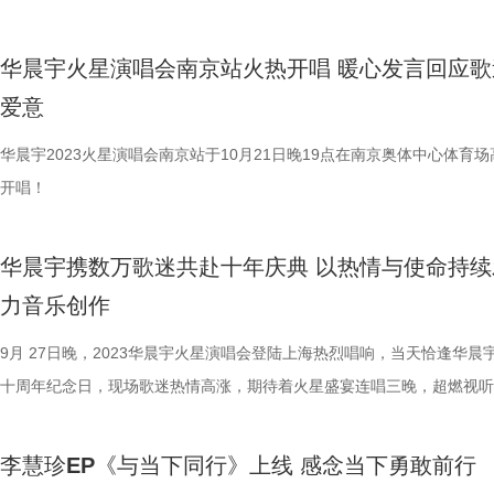
也获得了海内外媒体的一致认可，如学习强国、中国日报、人民视频、新
的想象，调动一切舞台手段，用现实与非现实相结合的手法呈现：骑楼花
花开时，一起在歌声中迎接日出。 2023华晨宇火星演唱会一共走过八个
力的字句，将成长的遗憾用音乐一一抚慰。鼓励人们认真享受生活给予的
娜、告五人及The fin.，和八位当代艺术家，宋琨、孙一钿、松浦浩之、
报、香港大公报、新加坡联合早报等。 一直以来，华晨宇在前行的路上
的烟火气和梦境幻想中 的奇幻之感。 就如同艺术顾问冯双白主席提到，
市，完成了十九场演出，上半年乐园式和下半年体育场四面台两种演出形
考验，也要勇敢与世界和解。 黄子弘凡全新EP《大世界的奇妙玩家》现
拉·布洛克、乔莱尔·阿马罗、乔瓦尼·欧祖拉、陶辉及侯子超，汇聚一处
华晨宇火星演唱会南京站火热开唱 暖心发言回应歌
变。从过去成为在鸟巢开个唱最年轻的歌手，到首创国内乐园形式的演唱
作品能让人感受浓浓的母子之情，更能感受到‘花’是广州这座城市最浪漫
花样大秀，为歌迷们献上了极度震撼的视听盛宴。同时2023华晨宇火星
线可听，让我们一起跟随这位神秘玩家Lars Huang的音乐足迹，奋力升
探索『遥远的相似性』这个抽象且多维的主题，带来了一场久别了的先锋
爱意
到第一个在鸟巢开四面台演唱会的歌手，再到今年的日出场演唱会，数年
自由、最温暖的灵魂。”作为根植湾区文化土壤，深耕广州城市特质的又
上的很多内容，以及华晨宇在舞美设计音乐创作等部分的想法理念，也被
怪，满级通关！和黄子弘凡一起享受这场精心设计的生存游戏吧！
验。 《万物II：遥远的相似性》是有此山文化进行的第二次音乐与艺术融
耕与突破，让人看到了华晨宇和火星演唱会的无限可能性。而对于火星演
原创作品，广东歌舞剧院院长熊健表示：“就是想在舞剧舞台上，创作一
视频、中国日报、新京报等多家媒体相继报道，让大家看到了一个才华与
特别企划，早在2020年，有此山文化就发布了年度合辑《万物：与动物
华晨宇2023火星演唱会南京站于10月21日晚19点在南京奥体中心体育场
多种模式的探索，也让不少网友惊叹不已：“现在的演唱会已经进化成这
一样的形态：发挥舞蹈、舞剧极大的抒情性、诗化，同时，又浸透着岭南
兼具，暖心又治愈的华晨宇。火星演唱会所到之处，无不见证着华晨宇在
遇》，让八组音乐人与八位当代艺术家通过 “盲选” 的方式形成配对，以 “
开唱！
吗”、“很好奇日出场会是什么样子”、“还有什么是华晨宇做不到的”。 伴
文化的气质，让它成为一个独特、有意味的作品。” 以花为契，以情为基
领域的成长和蜕变，以及他作为年轻音乐人对歌迷们的鼓励和正能量引导
为主题，最终创造了一张“和而不同”的专辑，同时也开启了以“万物”汇聚
送暖，万物生长，2024华晨宇火星演唱会即将拉开序幕，等待火星人们
具匠心的舞剧《人在花间住》入选广东省文艺精品（文艺人才）扶持专项
星的浪漫旅程，在无数爱意的陪伴中从春日走到了初冬，在东西南北的很
与艺术融合的一系列前卫实验。 相较于第一张合辑有确凿的客体作为创
华晨宇携数万歌迷共赴十年庆典 以热情与使命持续
家模式，5月1日、2日和4日，相约烟台市养马岛音乐营地（牟平区里蹦
资助项目。现实与奇幻结合，即将为观众们带来一场唯美灵动又感人至深
市都留下了属于“花火”的美好回忆，期待下一个春日，与“火星演唱会”相
题，这一次，音乐人和艺术家们面对“光芒”或“大海”这样的命题，创作对
力音乐创作
一起携手向着心中的朝阳，奔赴“一起去看日出”的约定，开启今年的火星
灵奇旅。
出场，迎接永不落幕的阳光。
想法是更加虚无和发散的。但这也是本次创作的有趣之处，这种似乎要让
吧！
创作者彼此远行的主题，最终却达成了另一种“双向奔赴”。 陈粒创作的
9月 27日晚，2023华晨宇火星演唱会登陆上海热烈唱响，当天恰逢华晨
《预感》，吉他音色就像是平静微涌的海浪，整首歌曲因为陈粒演唱的不
十周年纪念日，现场歌迷热情高涨，期待着火星盛宴连唱三晚，超燃视听
的朦胧而浪漫而忧伤。对艺术家宋琨来讲，海边则像一位亲切朋友，接纳
点燃魔都璀璨夜空。 复刻快男夺冠造型再掀回忆杀 花火携手十年浪漫引
情绪。两位创作者描绘同一片“大海”，是治愈力，也是私密叙事。 以沙
都 延续着鸟巢四面台的震撼体验，火星演唱会此番时隔七年重返魔都，
李慧珍EP《与当下同行》上线 感念当下勇敢前行
题，好妹妹的《沙》借由苏轼的词《海市》：“心知所见皆幻影”“相与变
一个四面台火星世界搬家至上海虹口足球场，为全国奔赴而来的热情歌迷