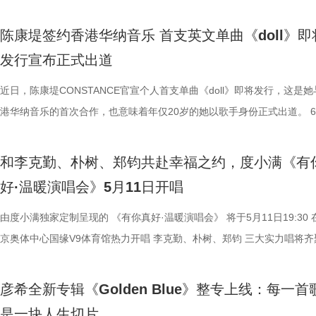
陈康堤签约香港华纳音乐 首支英文单曲《doll》即
发行宣布正式出道
近日，陈康堤CONSTANCE官宣个人首支单曲《doll》即将发行，这是她
港华纳音乐的首次合作，也意味着年仅20岁的她以歌手身份正式出道。 6
日，陈康堤CONSTANC社交平台更新动态，宣布将于本月26日与香港华
乐共同发布其首支英文歌曲《doll》的录音室片段。这首歌由她与年轻且
和李克勤、朴树、郑钧共赴幸福之约，度小满《有
尊敬的词曲创作人兼制作人Ernest Choi共同创作，他以与窦靖童的合作
好·温暖演唱会》5月11日开唱
名。造型照由香港摄影师Issac Lam 林俊彦操刀，Issac表示陈康堤
CONSTANCE虽然是第一次面对造型拍摄，在拍摄开始时可能有点紧张
由度小满独家定制呈现的 《有你真好·温暖演唱会》 将于5月11日19:30 
便驾轻就熟，完全不像是第一次拍摄的感觉。 陈康堤CONSTANCE表
京奥体中心国缘V9体育馆热力开唱 李克勤、朴树、郑钧 三大实力唱将齐
《doll》不仅是一首歌曲，更是她个人经历的真情流露，她在情感动荡之
堂 在母亲节当晚 用歌声唱出生活的温柔和底气 想要加入这场温暖盛宴？
作了这首歌曲，用《doll》作为比喻，描绘出如同被操控的洋娃娃般被操
提前锁定开票信息 5月2日19:00 大麦网正式预售 音乐已备好，舞台已就
彦希全新专辑《Golden Blue》整专上线：每一首
感受。歌曲将于6月26日00:00平台上架，MV将于当日21时上架，敬请关
这个母亲节 听我们用旋律谱写“有你真好” 李克勤 | 歌声里藏着我们走过
是一块人生切片