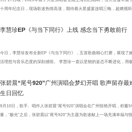
多种模式的探索，也让不少网友惊叹不已：“现在的演唱会已经进化成这
一样的形态：发挥舞蹈、舞剧极大的抒情性、诗化，同时，又浸透着岭南
《预感》，吉他音色就像是平静微涌的海浪，整首歌曲因为陈粒演唱的不
十周年纪念日，现场歌迷热情高涨，期待着火星盛宴连唱三晚，超燃视听
吗”、“很好奇日出场会是什么样子”、“还有什么是华晨宇做不到的”。 伴
文化的气质，让它成为一个独特、有意味的作品。” 以花为契，以情为基
的朦胧而浪漫而忧伤。对艺术家宋琨来讲，海边则像一位亲切朋友，接纳
点燃魔都璀璨夜空。 复刻快男夺冠造型再掀回忆杀 花火携手十年浪漫引
送暖，万物生长，2024华晨宇火星演唱会即将拉开序幕，等待火星人们
具匠心的舞剧《人在花间住》入选广东省文艺精品（文艺人才）扶持专项
情绪。两位创作者描绘同一片“大海”，是治愈力，也是私密叙事。 以沙
都 延续着鸟巢四面台的震撼体验，火星演唱会此番时隔七年重返魔都，
李慧珍EP《与当下同行》上线 感念当下勇敢前行
家模式，5月1日、2日和4日，相约烟台市养马岛音乐营地（牟平区里蹦
资助项目。现实与奇幻结合，即将为观众们带来一场唯美灵动又感人至深
题，好妹妹的《沙》借由苏轼的词《海市》：“心知所见皆幻影”“相与变
一个四面台火星世界搬家至上海虹口足球场，为全国奔赴而来的热情歌迷
一起携手向着心中的朝阳，奔赴“一起去看日出”的约定，开启今年的火星
灵奇旅。
风”，比喻人生的幻灭和轮回。这首歌跟往常好妹妹不一样，比较摇滚也
呈现上海首个体育场四面台个唱的燃炸视听享受。当晚火星演唱会现场，
吧！
高亢，而许钧参与制作更加完整的表现了歌中压抑与呐喊并存的矛盾张力
宇一袭白色礼服盛装登台，当看到现场有热情歌迷身着婚纱出席时，他不
今日，李慧珍发布全新EP《与当下同行》，五首歌曲精心打磨，展现了
一钿的《庇护所Ⅲ》也同样出乎意料，沙尘堆积看似坚固的城堡静态又脆
趣调侃自己的造型也“像极了婚纱”。当演出进行到安可环节时，华晨宇又
活理想与音乐态度的深刻感悟。 李慧珍一直以坚韧的姿态不断进化，用
随时可能倾倒，而月亮因不断变化却成为最坚固的存在。 当提起星星你
蓝色礼服惊喜亮相，精心复刻出十年前出道时快男总决赛夺冠之夜的经典
的爱滋养一切。EP名《与当下同行》正是她在经历人生的种种后，通过
什么？音乐人焦迈奇和艺术家松浦浩之，不约而同地透过夜空璀璨星光，
型，与现场歌迷共赴初心回忆，一句“大家是否还记得这身衣服”的亲切互
与大家分享的真挚情感。 整张EP呈现出刚柔相济的特质——歌曲《活与
张碧晨“尾号920”广州演唱会梦幻开唱 歌声留存最
出人们在喧嚣的现实生活中所经历的脆弱和不安。焦迈奇的《人造扫把星
将花火之间蔓延十年的回忆紧紧勾连，瞬间将出道十周年的仪式感拉满！
该》、《清空》、《娑婆世界》融合了摇滚、民族和电子等元素，再现李
生日回忆
不同的角度看星星，“星星自然得面对我们，同时还应付一切重大未知的事
当晚正逢出道纪念日，华晨宇为歌迷即兴弹唱动人旋律，花火之间的一唱
标志性的先锋态度；而《人海一面》、《旧人》则用丰沛充盈的嗓音娓娓
或许你也还会释然生活中的一切。 陈婧霏的《光芒》是充满电气色彩的
温馨感动，偶像与粉丝双向奔赴的浪漫心意此刻至臻呈现。即使是在工作
来，展现细腻情感。 EP收录五首歌曲，风格鲜明： 01.活与该 -传达出
9月10日，歌手、唱作人张碧晨“尾号920”演唱会在广州惊艳开唱，积蓄5
般的光芒，铺出一片都市夜色霓虹般的画面感，而陈婧霏慵懒的声音在其
办的演唱会也难掩热闹氛围，虹口足球场数万人于今夜邂逅浪漫红海，将
心化解生活课题的态度 - 摇滚和民族元素为框架，同时融合了电子音色 02
量，“极光”之后，张碧晨以“尾号920”为主题为歌迷献上一场充满幸福与
唤着释放。艺术家安吉拉·布洛克的《心宿二和天秤座》则是在勾勒星空
之间同感共情相伴十年的情谊温暖交织，实现十周年火星盛宴。 华晨宇
海一面 - 爱意弥漫，洒脱挥别 - 明亮舒畅的音色演绎，真假音转换传递情
粉色幻梦。整场演唱会现场高潮迭起，为五湖四海的歌迷献上了一场极具