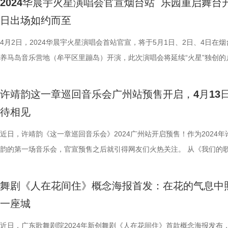
2024华晨宇火星演唱会官宣烟台站 乐园重启舞台
绊，相信这也是歌迷最大的快乐和幸福瞬间。 回顾去年四面台演唱会，
心，太期待南昌四面台会有什么新惊喜了。”“好期待升级的四面台，迫不
演唱会香港站官宣后，全员站票与一张门票享受日夜双场的“火星乐园”再
展现了华晨宇的火爆人气和强大实力。 日出场凝聚万千期待热度爆棚 “
日出场如约而至
满满的回忆和感动。上海站上华晨宇精心复刻了《快乐男声》总决赛夺冠
要去南昌看现场了。”南昌站四面台首度回归华晨宇会带来怎样的视听盛
发广大网友的期待，这是华晨宇首次在香港举办个人演唱会，同时，华晨
王子”惊喜上线暖心互动 本次华晨宇火星演唱会烟台站特别设置日出场（
的经典造型，与歌迷共忆十年相守；南京站可爱又温暖的手绘海报，亦是
我们拭目以待。 南昌站预售掀热潮 限定海报释出显
成为内地首位在香港开户外演唱会的歌手。本站设置下午场和晚上场，演
4日），花花将会和歌迷们在搬至海边的火星家园中，用歌声共同迎接黎
4月2日，2024华晨宇火星演唱会首站官宣，将于5月1日、2日、4日在烟
在每一位歌迷的内心深处，不断重映着花火相依的时刻；还有每一场长达
此前，华晨宇在香港演唱会上官宣乐园场将在香港站结束后暂
间分别为当日的16:00-17:30和19:30-22:00，场内可以尽情感受音乐、
晓的第一缕阳光。这是国内首场个人海边日出演唱会，不仅有歌迷的心怀
养马岛音乐营地（牟平区里蹦岛）开演，此次演唱会将延续“火星”独创的
钟的串烧组曲，拓印着华晨宇十年的音乐印记，对华晨宇和歌迷来说都是
园，并一口气官宣了南昌、合肥、重庆三城巡演计划。首站来到豫章故郡
美景，如同真正的乐园一般，为香港观众带来耳目一新的感受。 毗邻维
跃，也收获了不少网友的期盼，在参与激烈的抢票后都纷纷表示“找了好
乐园模式，前两场（5月1日、2日）演出分为白天场和晚上场，5月4日则
珍贵的存在。每一场四面台演唱会都能够给歌迷带来不同惊喜，时下合肥
都新府——南昌，预售一经开启就掀起抢票热潮，更是迅速售罄，可见华
繁华之旅 火星演唱会依光向前熠熠生辉 此次华晨宇火星演唱会香港站举
友帮忙抢”、“刚点进去就没了”、“悬着的心还是碎了”。当天，话题词#华
别设置为日出场，同时花花还选择在今日的日出时间5:56官宣号外，以
许靖韵这一章巡回音乐会广州站预售开启，4月13
售售罄，歌迷也在评论区留下了期待的声音：“抢到票啦，迫不及待想看
音乐号召力之强。与此同时，合肥站将于6月29日14:07开启预售的消息
选在中环海滨活动空间，四周繁华与浪漫交织，一座座高楼大厦矗立，摩
抢票#登上热搜第4，再度显现了广大歌迷对日出场的热切关注。 三场预
心重磅推出期待已久的日出场。伴海听风，共迎晨曦曙光，华晨宇与歌迷
待相见
台的新惊喜！”“到我家门口了，华晨宇合肥见！”。诸多惊喜亟待揭晓，
后再度点燃歌迷热情，专属火星的音乐之旅脚步不歇，微荡着华光把夏天
悠悠转动跨越天空，来自维多利亚港的轻柔微风拂过撩动人心，待夜幕降
部售罄后，未抢到票的歌迷们因无法赴约感到遗憾，华晨宇惊喜上线，用
跨越了两年多的约定，如今终于要实现了！ 火星演唱会首登山东惊喜开
待。 华晨宇在音乐领域不断开拓创新，不受辖制不被定义，我们听到众
满。 更值得一提的是此次发布的南昌站限定海报，蘸满一
霓虹闪烁不息，更显示出这座国际都市的别样魅力。而盛满无限活力的火
的表情包回复心情低落的歌迷， “下次你三秒就能抢到票”、“下次你会有
局 乐园强势回归解锁阳光海边派对 火星演唱会历经十年，承载着温暖
近日，许靖韵《这一章巡回音乐会》2024广州站开启预售！作为2024年
渺，也读懂本我之意，火星演唱会承载着巨大的音乐能量，在每一次欢乐
墨，书写火星璀璨华章，毛笔字的运用以及做旧的处理，使得海报整体风
园，也将与其融为一体，用欢歌笑语点亮中环夜空，汇聚成一幅绚丽多彩
大的概率有票“、“为下次抢到票的你鼓掌”、“下次你一定有票”，并且暖心
爱一路走来。自2014年在北京五棵松体育馆首开两场，开卷书写火星世
韵的第一场音乐会，官宣预售之后就引得网友们火热关注。 从《我们的歌
时源源流动，聚敛出花火之间愈发浓烈的情感浓度。2024华晨宇火星演
现出国风基调，“火星”两个字赤色灼灼，占据海报颇多篇幅，南昌知名景
卷，令人仿佛置身童话世界。 从今年巡演伊始的日出场演唱会，到“火星
博，鼓励大家下次还有机会，如春日暖阳般带来安慰和希望。 感受细节
彩斑斓；后两次以突破之势“降临”国家体育场（鸟巢），多次刷新国内演
到《乘风2023》，许靖韵在音综节目中给大家留下了很多精彩的舞台。
昌站、合肥站现已火热售罄，重庆站7月6日14:07即将开启预售，火星热
王阁、江西美术馆、绳金塔、南昌之星、八一起义纪念碑、双子塔等地标
扩新香港，火星演唱会一如既往用行动坚持“日日新，又日新”，不仅屡屡
抱随心浪漫 绽放艺术力量碰撞奇妙火花 此前，华晨宇还特别发布日出
纪录；也曾首创乐园式演唱会，6天12场狂欢释放火星燃情。走过十载40
佛山站音乐会上许靖韵演唱自己的歌曲《别为我好》、《情歌之后》、《
舞剧《人在花间住》概念海报首发：在花的气息中
力勃发，8月10日合肥体育中心体育场，欢迎每一位听闻远赴的旅者归家
立于华晨宇身后，预示着火星演唱会即将降临南昌，促成悠久的文化底蕴
歌迷的热情，也一次又一次地吸引网友们的目光，“香港歌迷狂喜“、“在
攻略vlog，温馨提醒歌迷本次演唱会可以带的物品，希望大家可以尽情享
出，“火星能量”不断扩散到各个城市中，今年，“火星文明”之舟再次扬帆
欢的你》等，也给大家带来了满满的感动，不知道这次Angela会带给大
一座城
代音乐艺术的交织碰撞，在火星世界达到微妙的契合，也使得歌迷对南昌
户外演唱会好浪漫”、“花花演唱会又有惊喜了”，火星演唱会的独特创新
场，也要注意细节防护，共同爱护环境，为此，花花提供了十件日出场“
达成“一起去看日出”的美好畅想，2024华晨宇火星演唱会首站于万千期
样的舞台？网友们都十分期待！4月13日，广州不见不散！
憧憬燃至巅峰。 自出道以来，华晨宇凭着广袤的音乐视角
人的一致好评。目前火星演唱会烟台站、香港站演唱会均为期三天，每一
好物”，希望每一位满怀欣喜踏上回家之路的火星人们，都能感受畅快惬
锁定了一座与海为邻的东方城市——山东烟台。 这是火星演唱会首次在
近日，广东歌舞剧院2024年新创舞剧《人在花间住》首款概念海报发布