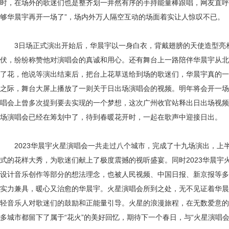
时，在场外的歌迷们也是整齐划一井然有序的手持能量棒跟唱，网友直呼
够华晨宇再开一场了”，场内外万人隔空互动的场面着实让人惊叹不已。
3日场正式演出开始后，华晨宇以一身白衣，背戴翅膀的天使造型亮
伏，纷纷称赞他对演唱会的真诚和用心。还有舞台上一路陪伴华晨宇从北
了花，他说等演出结束后，把台上花草送给到场的歌迷们，华晨宇真的一
之际，舞台大屏上播放了一则关于日出场演唱会的视频。明年将会开一场
唱会上曾多次提到要去实现的一个梦想，这次广州收官站释出日出场视频
场演唱会已经在筹划中了，待到春暖花开时，一起在歌声中迎接日出。
2023华晨宇火星演唱会一共走过八个城市，完成了十九场演出，上
式的花样大秀，为歌迷们献上了极度震撼的视听盛宴。同时2023华晨宇
设计音乐创作等部分的想法理念，也被人民视频、中国日报、新京报等多
实力兼具，暖心又治愈的华晨宇。火星演唱会所到之处，无不见证着华晨
轻音乐人对歌迷们的鼓励和正能量引导。火星的浪漫旅程，在无数爱意的
多城市都留下了属于“花火”的美好回忆，期待下一个春日，与“火星演唱