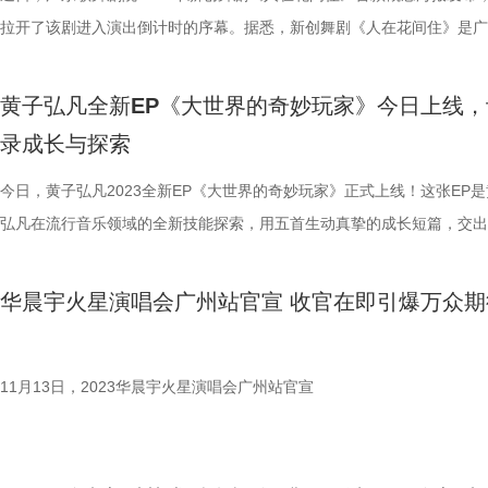
旋律多维度刻画世间万物，有着炽热灵魂的同频共振，也缔造出火星家园
是亮点十足，也将为火星家园带来非凡的意义。 风与光相拥，约定日出
如悠然的自由使者，在海边乐园开启一场精神漫游，让心情航行在幸福的
地展开奇幻之旅，也是华晨宇第一次将演唱会的地点选在海边。本次烟台
拉开了该剧进入演出倒计时的序幕。据悉，新创舞剧《人在花间住》是广
光溢彩。南昌站演唱会现已火热售罄，合肥站6月29日14:07预售在即，
期待日落再相逢。待火星乐园乘风起势，汇聚热爱，就让快乐和幸福蔓延
上。 今年华晨宇火星演唱会首站可谓看点十足，日前还携手来自国内顶
演出沿用了全员站票、户外狂欢的模式，每场观众可尽情畅游玩法多样的
舞剧院在近年来推出一系列高品质舞剧之后又一部匠心之作，有望上半年
唱会四面台新程将启，期待7月20日华晨宇火星演唱会南昌站高燃开唱，
心间，5月24日、25日、26日，等待火星人们解锁家园新程！
院校——中国美术学院，隆重推出占地约5千平米场域的“虚境：现场”装
世界，赏尽美食美景，于音乐中共度欢乐时光。前两场（5月1日、2日）
与观众见面。 以轻花似梦的艺术处理， 唤醒那些最易被忽视的情感 此次
黄子弘凡全新EP《大世界的奇妙玩家》今日上线，
新一轮的热烈序曲！
展，于5月1日、2日、4日在烟台市养马岛音乐营地（牟平区里蹦岛）和
纵享白天、晚上的双重快乐，日出场（5月4日）将和所有观众一同见证
的概念海报中：一束鲜艳的花束从一位母亲的眼角开绽。鲜花，预示着剧
录成长与探索
同步开幕。据悉，这是中国美术学院首次与个人演唱会合作艺术展，所有
领略霞光闪烁的美好，感受被赋予无限能量和充满希望的瞬间。一直以来
要角色——母亲的职业，一位花店店主；而绽放在白发与皱纹间，则是创
装置均以华晨宇的音乐为启发进行全新创作，亦是为火星演唱会量身定制
星演唱会力求提供最优质的观演体验，并且坚持票价不涨，即是来自火星
要在这部作品中表达的意蕴：对母亲花一般经历着盛衰的生命的抒写与礼
今日，黄子弘凡2023全新EP《大世界的奇妙玩家》正式上线！这张EP
观者仿佛由火星使者带入一个光怪陆离的火星新世界，静待奇幻梦境的开
心回馈。 其中，5月4日的日出场演唱会可谓是万众瞩目，据悉，日出场
舞剧《人在花间住》描绘的便是一对平凡母子之间的故事：当儿子趟过母
弘凡在流行音乐领域的全新技能探索，用五首生动真挚的成长短篇，交出
时光向暖，花事将繁，火星人积攒了一整个春天的想念，和对日出场两年
提及是在华晨宇2021年末的一场直播中。2023年初，华晨宇在一条微博
忆的河流，重新认识身边血脉相连之人时，他才意识到，他从未将母亲当
份令人期待的答卷。 从「成为你想成为的大人」到「与世界和解」，这
期盼，终于即将迎来热烈启航。让我们在心潮澎湃中蓄满能量，乘舟踏浪
示：“一直梦想着有一天能够和大家一起干一件既浪漫又疯狂的事情，就
个个体去看待和理解。通过这部舞剧，观众可以跟随鲜花的荣枯，体认一
曲记录了黄子弘凡用音乐记录的独家成长体验，也展现了这个精彩纷呈的
华晨宇火星演唱会广州站官宣 收官在即引爆万众期
五一假期，回到熟悉的火星家园，共赴日出之约！
们一起真正的开一场去迎接日出的演唱会。”而在2023年华晨宇火星演唱
亲的经历与向往，重温她细腻、丰富的人生风景和精神世界。“花”作为生
世界」里每位玩家的生活故事。 首支主打歌《成为你想成为的大人》黄
州·收官站的现场，一条关于日出场的视频彻底点燃歌迷的热情，当时华
象征与情感的媒介，将为这部表现现实生活的作品增添瑰丽奇幻的浪漫色
优异的声音表现力，热烈而动人的逐梦乐章鼓励人们在生活的考验中勇敢
还曾透露，日出场会选一个春暖花开的日子在海边与大家见面，今日，20
令《人在花间住》不仅是展现寻常百姓家的生活绘卷，亦是一幅长情多珍
自己想做的事，成为自己想成为的人。 《歌谣》则大声宣告出内心的热
11月13日，2023华晨宇火星演唱会广州站官宣
晨宇火星演唱会烟台站一经官宣，就引起了广大歌迷的强烈反应，纷纷感
心灵图景。 主创倾情打造“人在花间”， 大写意与花城文化相融合 舞剧《
递着热爱永远是生活的第一驱动力的信息，愿每位生活「玩家」都能找到
“日出场演唱会真的来了”。 欢乐升级火星城再现 一路创新获好评不断 
花间住》特邀国家一级编导、中央芭蕾舞团首席编导费波担任总导演；南
自己的「特殊技」。 第三首歌曲《飞》在忙碌的生存模式里暂时放慢步
日出场，前两场乐园场也十分令人期待。回想去年上半年的每一场，花花
学文学院青年教师、艺术学博士温方伊担任编剧；同时作品汇集了国内舞
趟冒险旅程以浪漫、治愈的色彩点缀，强调着陪伴的重要性，让我们各自