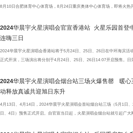
Junior分享彦希新专辑时说，“这更像是他在当下的人生阶段的一本’音乐
科技与丰富的艺术表达形式构建文化内涵，更是文化自信的全然体现。 
计不断升级，近日释出四面台舞美升级渲染图，曝光了更多新颖的舞美设
晨宇的号召力，也再次见证华晨宇与歌迷之间的双向奔赴。同时，重庆站
8月10日合肥体育中心体育场，8月24日重庆奥体中心体育场，即将火热
传’，无论是对人生的探索、对自我的反思，还是对亲情的思念，都充满
唱会的旅程迄今已走到第十一年，在这座华晨宇缔造的乌托邦里，我们肆
念，据悉，今年四面台舞美结构会使用数控编程技术，打造不同四面台舞
时间官宣，将于7月6日14:07开售，又点燃歌迷期待，火星版图不断扩新
唱。南昌站作为四面台回归第一站，自官宣后一度引爆歌迷期待，6月22
的情感。这种情感的真挚表达增强了音乐的感染力，让听众在聆听时能够
弋，尽情相拥，感受生命力的鲜活，也体悟爱意的不朽，年岁不缄，用音
型，还新增了升降的“珠帘屏”，透明影像如同空中的晶体一般，如梦似幻
信在新地标会有更多火花迸发。 华晨宇一直秉持着持续创新的人生态度
19:27演唱会门票正式开启预售，并火速售罄，人气爆棚，官方也同步官
2024华晨宇火星演唱会官宣香港站 火星乐园首登
身受，产生深刻的共鸣，也展现了他在音乐创作上的卓越审美。”，另一
写万万诗篇。华晨宇火星演唱会四面台即将热力回归，7月20日南昌国际
经公布便引发了众多歌迷期待。 此外，渲染图里的中国色也展现出了东
上新的《华晨宇日出演唱会特辑》，收录了专门为演唱会改编的8首歌曲
合肥站将在6月29日14:07开启预售，随后释出南昌站限定海报，预告火
连嗨三日
评人王击凡评价“在《GOLDEN BLUE》里，我们除了听到电音、R&B，
中心体育场，8月10日合肥体育中心体育场，8月24日重庆奥体中心体育
美学，传统色彩和现代审美在一张图中呈现，也印证了华晨宇及其舞美设
作的改编既有灵活思辨的多元视角，又有音乐功底的有力支撑，每一首都
会即将在四面台欢乐再聚。 四面台高燃回顾唤醒火星记忆 
风格特别的Jersey Club……各种不同的音乐元素，都在专辑里共冶一炉。
期待华晨宇高燃开唱！
队在四面台概念设计上的坚守，致力于演唱会舞台上独特东方科幻美学的
入生命的重塑。火星演唱会概念设计亦是时创时新，在之前释出的四面台
回归引发期待 华晨宇火星演唱会预先发布四面台演唱会回
2024华晨宇火星演唱会香港站将于5月24日、25日、26日在中环海滨活
个歌手的好品味，需要以时间习得。经过十多年等待时光的淬炼，歌手彦
现，以高科技与丰富的艺术表达形式构建文化内涵，更是文化自信的全然
快答中，华晨宇透露下半年四面台演唱会将会有多首歌曲重新改编，以大
频，高燃瞬间一幕幕揭过，唤起无数美好记忆，回想去年四面台，灯光设
正式开演，三场演出将分别于4月24日、25日、26日14:07开启预售。日
长了。” 在新专辑《Golden Blue》中我们跟随彦希的音乐
现。 火星演唱会的旅程迄今已走到第十一年，在这座华晨宇缔造的乌托
想不到的面貌呈现，舞美设计也会依从歌曲本身做升级优化，并表示之后
巧妙运用打造出夜幕下的浩瀚星空，使人仿佛置身银河之中，一瞬窥见绚
港，五彩霓虹，火星乐园继烟台站后将再度延续欢乐，共谱夏日新曲。 
入了那片金色与蓝色交织的梦境，感受最真实、最深刻的情感世界。聆听
里，我们肆意游弋，尽情相拥，感受生命力的鲜活，也体悟爱意的不朽，
的想法都会放到四面台去做，更多巧思都将在未来一一实现。 四面台互
火星文明；4道象征着“喜、怒、哀、乐”的“门”形装置，降下之时便与升
独创乐园式演唱会首次入港 游历七城漂洋过海再创新篇 2021年，在海
2024华晨宇火星演唱会烟台站三场火爆售罄 暖心
手彦希充满诚意与质感的作品，也让人更加期待演员彦希的惊喜回归。
不缄，用音乐谱写万万诗篇。华晨宇火星演唱会四面台即将热力回归，7月
满温情 惊喜再续引发期待 火星演唱会四面台自诞生起不断进阶，现场的
成一条神奇的天空之路，每一次调度都映照着情绪的转换，呈现出极富生
环球100奇幻乐园，华晨宇作为火星演唱会总导演，首度开启全新“火星
动释放真诚共迎旭日东升
日南昌国际体育中心体育场，8月10日合肥体育中心体育场，8月24日重
性也呈现出日益增强的态势。超长互动型延伸台的设计，拉近了华晨宇与
的艺术效果；每一站舞台上逐渐长高的草，编织出随火星生长的无限绿意
园”，诸多玩乐设施让火星人尽享欢乐。2023年上半年，“火星乐园” 延续
体中心体育场，期待华晨宇高燃开唱！
的距离，留下了诸多美好回忆。华晨宇也在回答四面台的相关问题中提到
这座华晨宇缔造的斑斓宇宙，让歌迷看到了盎然生命，斐然不
张门票可以体验白天夜晚两种不同感觉的演出，歌迷们踏上独特的火星之
4月13日、4月14日，2024华晨宇火星演唱会首站烟台站三场（5月1日、
喜欢和歌迷互动，并提到给歌迷伴奏的互动环节，亦让人忆起去年四面台
在火星演唱会再次回归体育场之际，华晨宇将与奥运舞美顶级团队继
共聚欢愉。2024年，火星演唱会首站烟台站乐园重启，实现跨越两年多
日、4日）预售正式开启。自官宣当日起，火星演唱会烟台站就引起广大
上一次次的现场大合唱，在盛大的爱与美好中纵然沉浸，在阵阵声浪里把
作，早前也透露过四面台将再度升级，引起了歌迷的热烈讨论，“去年的
约定。至此，“火星乐园”已与海口、杭州、成都、武汉、长沙、烟台6座
的热烈讨论，预售一经开启，更是掀起抢票热潮，“华晨宇抢票”、“华晨
汲取，领悟到火星家园存在的意义，也懂得华晨宇与歌迷之间超越舞台的
台就很绝了，这次还会再升级，南昌站绝对不能错过！”“花花对演唱会好
了密不可分的联系，并将在烟台站日出场结束后前往香港。 2024华晨宇
会”、“华晨宇安慰没抢到票的歌迷”等话题登上热搜。三场预售全部售罄