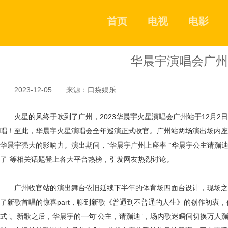
首页
电视
电影
华晨宇演唱会广州
2023-12-05 来源：口袋娱乐
火星的风终于吹到了广州，
2
023
华晨宇火星演唱会广州站于
1
2
月
2
唱！至此，华晨宇火星演唱会全年巡演正式收官。广州站两场演出场内座
华晨宇强大的影响力。演出期间，“华晨宇广州上座率”“华晨宇公主请蹦迪
了”等相关话题登上各大平台热榜，引发网友热烈讨论。
广州收官站的演出舞台依旧延续下半年的体育场四面台设计，现场之
了新歌首唱的惊喜part，聊到新歌《普通到不普通的人生》的创作初衷
式”。新歌之后，华晨宇的一句“公主，请蹦迪
”
，场内歌迷瞬间切换万人