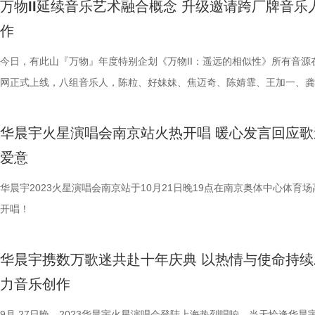
万物II延续音乐艺术融合概念 升级邀请跨厂牌音乐
迷不仅从白天嗨唱到晚上，还一起过生日、玩游戏、打麻将等等，可以说
领域的优秀艺术家：作曲秦洪宇； 舞美设计秦立运；灯光设计任冬生；
程不再孤单。 第四首歌曲《捕梦》温暖而轻巧的声线勾勒出静谧的夜晚
作
满满。不仅有“花火”之间的趣味互动，乐园场的舞美更是有着独一无二的
计李昆；造型设计贾雷；影像设计杨骞工作室；执行编导张镇新、王乐、
「黄子弘凡2023-2024“捕梦日记”巡回音乐会」的点题曲目，这首歌送给
和体验，“主舞台”和“家舞台”既相互连接又独立存在，在不同的时间和天
松、孙然；文学顾问陈建忠等，力图打造一部既有生活底色，又有着充沛
长久陪伴支持他的人——在广阔无际的星河里，感谢你们曾赠予我的那些
今日，有此山『万物』年度特别企划《万物II：遥远的相似性》所有音源
还会带来不同的视觉震撼，整个舞台如同华晨宇为演唱会打造了一座城，
意与磅礴的想象力的舞台作品。 广州人种花、赏花、爱花的历史自西汉
梦。 最后一首歌曲《与世界和解》将剧情回归到现实题材的叙事，以质
网正式上线，八组音乐人，陈粒、好妹妹、焦迈奇、陈婧霏、王加一、龚
星人身处其中可以尽情享受和放松。今年巡演首站，乐园式演唱会再启，
有两千多年。作为久负盛名的花城——广州，花，是流淌在岭南人血脉里
力的字句，将成长的遗憾用音乐一一抚慰。鼓励人们认真享受生活给予的
娜、告五人及The fin.，和八位当代艺术家，宋琨、孙一钿、松浦浩之、
舞台也会在之前的基础上再升级，为大家呈现出一个玩乐焕新的火星“乌
化基因， 更是一种生活方式、审美方式。此次，广东歌舞剧院将视点投
考验，也要勇敢与世界和解。 黄子弘凡全新EP《大世界的奇妙玩家》现
拉·布洛克、乔莱尔·阿马罗、乔瓦尼·欧祖拉、陶辉及侯子超，汇聚一处
华晨宇火星演唱会南京站火热开唱 暖心发言回应歌
邦”。 回望2023年华晨宇火星演唱会巡演，8城19场花样大秀频频掀起全
“花城”这一背景之中，通过描述一个患了阿尔茨海默症的母亲，在对抗遗
线可听，让我们一起跟随这位神秘玩家Lars Huang的音乐足迹，奋力升
探索『遥远的相似性』这个抽象且多维的主题，带来了一场久别了的先锋
爱意
论热潮，全年狂揽287个热搜，累计话题阅读量破285亿，讨论量破8728
中，与儿子从漠视、冲撞到和解的爱的旅程。并通过大量的具有岭南元素
怪，满级通关！和黄子弘凡一起享受这场精心设计的生存游戏吧！
验。 《万物II：遥远的相似性》是有此山文化进行的第二次音乐与艺术融
还有场场售罄的成绩不断印证着华晨宇的顶级音乐号召力。“现场震撼”、
俗风情展示，将人与“城”的关系，生命与“花”的联系铺陈开来。阿尔兹海
特别企划，早在2020年，有此山文化就发布了年度合辑《万物：与动物
华晨宇2023火星演唱会南京站于10月21日晚19点在南京奥体中心体育场
十足”、双向奔赴“是现场观众最为深刻的印象。同时，频繁出圈的火星正
患者及其亲人的经历，正是主创在面对这一社会问题时直面的思考。运用
遇》，让八组音乐人与八位当代艺术家通过 “盲选” 的方式形成配对，以 “
开唱！
也获得了海内外媒体的一致认可，如学习强国、中国日报、人民视频、新
的想象，调动一切舞台手段，用现实与非现实相结合的手法呈现：骑楼花
为主题，最终创造了一张“和而不同”的专辑，同时也开启了以“万物”汇聚
报、香港大公报、新加坡联合早报等。 一直以来，华晨宇在前行的路上
的烟火气和梦境幻想中 的奇幻之感。 就如同艺术顾问冯双白主席提到，
与艺术融合的一系列前卫实验。 相较于第一张合辑有确凿的客体作为创
华晨宇携数万歌迷共赴十年庆典 以热情与使命持续
变。从过去成为在鸟巢开个唱最年轻的歌手，到首创国内乐园形式的演唱
作品能让人感受浓浓的母子之情，更能感受到‘花’是广州这座城市最浪漫
题，这一次，音乐人和艺术家们面对“光芒”或“大海”这样的命题，创作对
力音乐创作
到第一个在鸟巢开四面台演唱会的歌手，再到今年的日出场演唱会，数年
自由、最温暖的灵魂。”作为根植湾区文化土壤，深耕广州城市特质的又
想法是更加虚无和发散的。但这也是本次创作的有趣之处，这种似乎要让
耕与突破，让人看到了华晨宇和火星演唱会的无限可能性。而对于火星演
原创作品，广东歌舞剧院院长熊健表示：“就是想在舞剧舞台上，创作一
创作者彼此远行的主题，最终却达成了另一种“双向奔赴”。 陈粒创作的
9月 27日晚，2023华晨宇火星演唱会登陆上海热烈唱响，当天恰逢华晨