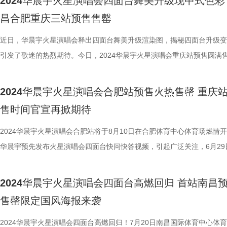
2024华晨宇火星演唱会四面台舞美升级现中式色彩
领。 这个五月 让我们 在李克勤、朴树、郑钧的旋律里 一起把生活的故事
一首歌曲，都是彦希一个片段式的记忆，或者人生曾经见过、经历过的重
祝8月24日灿烂相逢，唱响灼灼热望！ 重庆站预售火热售罄 惊喜释出暑
昌合肥重庆三站预售售罄
得滚烫又温柔 度小满温暖演唱会 邀请“你”和你的TA一起来 最好的合唱
事。《万一关灯》是彦希特别喜欢的一首，起初收歌时，喜欢r&b的他听
观演手册 火星演唱会一直以来热度爆棚，南昌站、合肥站、重庆站巡演
在身旁 当荧光棒汇成海洋，当声浪掀起过往 度小满7周年「有你真好」 
遍就拍板“必须要”。究其原因，彦希说自己也曾有过一段特别压抑的时间
起就赢得歌迷的广泛关注和期待。上周合肥站预售售罄，火爆非常，后官
近日，华晨宇火星演唱会释出四面台舞美升级渲染图，揭秘四面台升级变
期待在现场听到哪一首金曲？ 快来评论区告诉我们！
做的事情找不到解法，而《万一关灯》的旋律特别贴合“一个人”“颓废的”
步宣布了重庆站预售时间。今日，重庆站正式开启预售，歌迷热情依旧，
引发了歌迷的热烈期待。今日，2024华晨宇火星演唱会重庆站预售圆满
与状态。在后续的歌词创作中，彦希将个人的经历融入进去，记录下低谷
开售就即刻售罄。流光冉冉，草木葱茙，火星热能染上夏色，将在山城重
至此，南昌站、合肥站、重庆站三站预售均已售罄。官方随后发布《暑期
那份情绪。整张专辑中还有一首很特别的歌曲，就是彦希写给已故奶奶的
情释放。 在重庆站预售售罄后官方发布了《暑期清凉观演手册》，手册
观演手册》，带来夏日观演降温小妙招，烈日杲杲，四面台即将降临山城
2024华晨宇火星演唱会合肥站预售火热售罄 重庆
《Kiss Me & Say Goodbye》。童年的彦希与奶奶相处颇多、十分亲近
“火星红”作为主色调，体现火星热情的同时尽显暑气之盛，同时搭配暑期
祝8月24日灿烂相逢，唱响灼灼热望！ 重庆站预售火热售罄 惊喜释出暑
售时间官宣再掀期待
后来在海外训练无法回家，八十岁高龄的奶奶曾飞到海外去看彦希。此次
观演温馨提示，指引歌迷一起解锁观演新姿势，清凉“回家”，尽享音乐盛
凉观演手册 火星演唱会一直以来热度爆棚，南昌站、合肥站、重庆站巡
将音乐作为载体记录下他的思念，也给这张专辑增加了一份厚度和
四面台舞美升级 中国色彰显文化自信 华晨宇火星演唱会四面台舞美设计
宣起就赢得歌迷的广泛关注和期待。上周合肥站预售售罄，火爆非常，后
2024华晨宇火星演唱会合肥站将于8月10日在合肥体育中心体育场燃情
在音乐影像的表达上，彦希将对“议题”的思考加入其中，放大歌
升级，近日释出四面台舞美升级渲染图，曝光了更多新颖的舞美设计概念
同步宣布了重庆站预售时间。今日，重庆站正式开启预售，歌迷热情依旧
华晨宇预先发布火星演唱会四面台快问快答视频，引起广泛关注，6月29
观众带来的观感与信息，寻求更多的共鸣。《ZOOM》中结合“农场主假说
悉，今年四面台舞美结构会使用数控编程技术，打造不同四面台舞台造型
经开售就即刻售罄。流光冉冉，草木葱茙，火星热能染上夏色，将在山城
14:07合肥站正式开启预售，延续了南昌站抢票热潮，预售开启后迅速售
达对世界规则的思考，《Hands Up》演绎热血少年面对霸凌的救人与自
新增了升降的“珠帘屏”，透明影像如同空中的晶体一般，如梦似幻，一经
尽情释放。 在重庆站预售售罄后官方发布了《暑期清凉观演手册》，手
火爆十足，重庆站预售时间也正式官宣，将在7月6日14:07开启预售。赤
2024华晨宇火星演唱会四面台高燃回归 首站南昌
《Kiss Me & Say Goodbye》通过对亲人的怀念与大家探讨生死......在
便引发了众多歌迷期待。 此外，渲染图里的中国色也展现出了东方色彩
以“火星红”作为主色调，体现火星热情的同时尽显暑气之盛，同时搭配暑
炎，悬悬而望，静待火星家园迢迢而归！ 合肥站预售火热售罄 火星家
售罄限定国风海报来袭
辑中，彦希不仅邀请了知名音乐人共同创作，本人也在多首歌中参与作词
传统色彩和现代审美在一张图中呈现，也印证了华晨宇及其舞美设计团队
凉观演温馨提示，指引歌迷一起解锁观演新姿势，清凉“回家”，尽享音乐
新面貌 此前，火星演唱会南昌站预售售罄时，同步官宣了合肥站预售时
达了他对生活、对梦想、对情感的理解与感悟。 乐评人陈
面台概念设计上的坚守，致力于演唱会舞台上独特东方科幻美学的呈现，
宴。 四面台舞美升级 中国色彰显文化自信 华晨宇火星演唱会四面台舞
火星演唱会官宣四面台回归以来，热度涨而不熄，合肥站迅速售罄再度印
2024华晨宇火星演唱会四面台高燃回归！7月20日南昌国际体育中心体