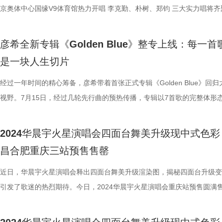
便驾轻就熟，完全不像是第一次拍摄的感觉。 陈康堤CONSTANCE表
京奥体中心国缘V9体育馆热力开唱 李克勤、朴树、郑钧 三大实力唱将齐
《doll》不仅是一首歌曲，更是她个人经历的真情流露，她在情感动荡之
堂 在母亲节当晚 用歌声唱出生活的温柔和底气 想要加入这场温暖盛宴？
作了这首歌曲，用《doll》作为比喻，描绘出如同被操控的洋娃娃般被操
提前锁定开票信息 5月2日19:00 大麦网正式预售 音乐已备好，舞台已就
彦希全新专辑《Golden Blue》整专上线：每一首
感受。歌曲将于6月26日00:00平台上架，MV将于当日21时上架，敬请关
这个母亲节 听我们用旋律谱写“有你真好” 李克勤 | 歌声里藏着我们走过
是一块人生切片
从《红日》到《月半小夜曲》 李克勤的歌声 陪伴了无数人的重要时刻 从
到成熟 谁的青春里没有几首Hacken的歌？ 出道40年 他把每段起伏 都
经过一年时间的精心筹备，彦希带着首张正式专辑《Golden Blue》回归
音符里 那些旋律，温暖、坚定 像一封封写给成长的情书 朴树 | 温柔而坚
视野。7月15日，经过几轮先行曲的预热传播，专辑以7首歌的完整体形
灵魂歌者 一首首民谣直触无数人心底 朴树不但用歌声治愈着我们 也在音
各大音乐平台。这张专辑不仅包含了彦希对音乐的最新探索，也包含了他
与我们双向奔赴 我们为什么需要朴树？ 因为在他身上 看到了坦荡面对人
我的剖析与表达，借此契机，彦希与知名自媒体博主蚊叽叽针对专辑创作
2024华晨宇火星演唱会四面台舞美升级现中式色彩
勇气 经历了人生的跌宕起伏 他依旧温暖而自由， 用音乐 陪伴着我们穿
后故事进行了一次深度畅聊。 “叫《Golden Blue》的原因
昌合肥重庆三站预售售罄
岁月 郑钧 | 在自由的风里，唱自己的名字 听郑钧 就像在城市霓虹中疾驰
为我五行缺金缺水。”被问及专辑名的含义和由来，彦希给出了一个让人
歌里 有热血、有孤独，也有面对世界时的无畏 人一辈子总要听一首郑钧 
意料的答案。起初彦希与工作人员一直在起各种名字，但始终没有找到让
近日，华晨宇火星演唱会释出四面台舞美升级渲染图，揭秘四面台升级变
躁动的摇滚 如今多了沉淀后的力量。 他唱过远方 也唱过自己 在音乐的
一致通过的那个。“既然这样，那就缺什么补什么”，彦希做了一个看似“抽
引发了歌迷的热烈期待。今日，2024华晨宇火星演唱会重庆站预售圆满
从未停下追寻的脚步。 想提前锁定这场温暖之约？ 现在就行动！ 度小满
却十分符合当代年轻人风格的决定。专辑名的确定十分随性，而专辑的创
至此，南昌站、合肥站、重庆站三站预售均已售罄。官方随后发布《暑期
日宠粉活动 · 惊喜福利不断， 扫描下面二维码 免费门票及多重好礼限免
念却与之相反，彦希对此有着明确的构思与方向。 专辑中
观演手册》，带来夏日观演降温小妙招，烈日杲杲，四面台即将降临山城