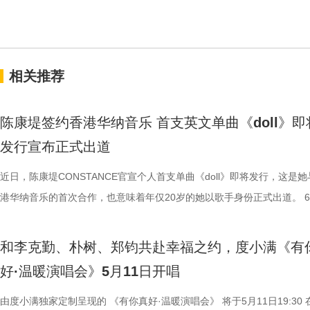
相关推荐
陈康堤签约香港华纳音乐 首支英文单曲《doll》即
发行宣布正式出道
近日，陈康堤CONSTANCE官宣个人首支单曲《doll》即将发行，这是她
港华纳音乐的首次合作，也意味着年仅20岁的她以歌手身份正式出道。 6
日，陈康堤CONSTANC社交平台更新动态，宣布将于本月26日与香港华
乐共同发布其首支英文歌曲《doll》的录音室片段。这首歌由她与年轻且
和李克勤、朴树、郑钧共赴幸福之约，度小满《有
尊敬的词曲创作人兼制作人Ernest Choi共同创作，他以与窦靖童的合作
好·温暖演唱会》5月11日开唱
名。造型照由香港摄影师Issac Lam 林俊彦操刀，Issac表示陈康堤
CONSTANCE虽然是第一次面对造型拍摄，在拍摄开始时可能有点紧张
由度小满独家定制呈现的 《有你真好·温暖演唱会》 将于5月11日19:30 