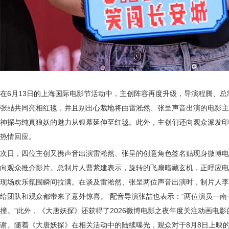
在6月13日的上海国际电影节活动中，主创阵容再度升级，导演程腾、
张喆共同亮相红毯，并且别出心裁地将由雷淞然、张呈声音出演的电影主
神探与纯真狼妖的魅力从银幕延伸至红毯。此外，主创们还向观众派发印
热情回应。
次日，四位主创又携声音出演雷淞然、张呈的创意角色签名贴现身微博电
向观众推介影片。总制片人曹紫建表示，旋转的飞扇暗藏玄机，正呼应电
现场欢乐氛围瞬间拉满。在谈及雷淞然、张呈两位声音出演时，制片人李
给团队和观众都带来了意外惊喜。”配音导演张喆也表示：“两位演员一
撞。”此外，《大唐妖探》还获得了2026微博电影之夜年度关注动画电
谢。随着《大唐妖探》在相关活动中的陆续曝光，观众对于8月8日上映