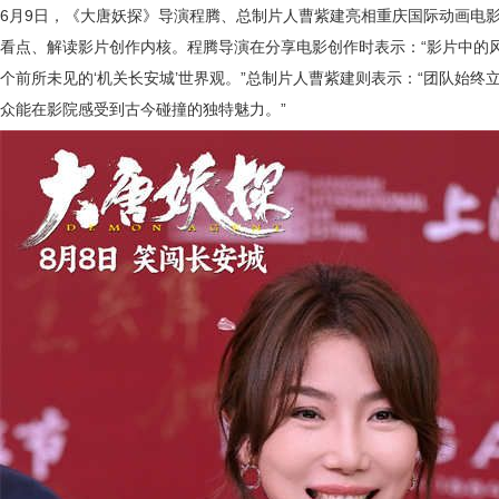
6月9日，《大唐妖探》导演程腾、总制片人曹紫建亮相重庆国际动画电
看点、解读影片创作内核。程腾导演在分享电影创作时表示：“影片中的
个前所未见的‘机关长安城’世界观。”总制片人曹紫建则表示：“团队始
众能在影院感受到古今碰撞的独特魅力。”