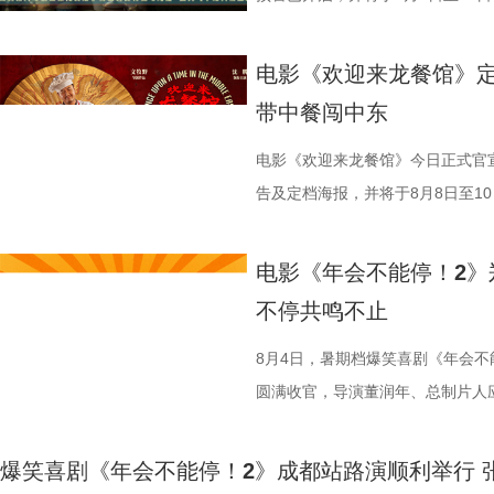
论。影片将于8月22日全国上映，8
迎来龙餐馆》作为战争美食喜剧大
前点映火热进行中，预售现已全
远赴中东谋生，在当地与餐馆经理
电影《欢迎来龙餐馆》定
货满满 活动现场趣味互动接
馆，将中华美食带入异乡。在餐馆
带中餐闯中东
主创现场上手挑战，将片中巧思满
人被迫卷入动荡之中，在生存与抉
cos狄少、阿萨现身活动，邀请主
生、赛夫（奥马尔·谢里夫 饰）在
电影《欢迎来龙餐馆》今日正式官宣
也围绕影片展开了真诚分享。 
人物之间的情感呈现给观众。“菜备
告及定档海报，并将于8月8日至10日
影我们做了六年，花大力气打造原
的温馨画面，展现龙餐馆人与人之
争美食大片，影片讲述的是中国厨
现一个探案故事，让它适合全年龄
馆》由文牧野执导，宁浩监制，文
当地结识餐馆经理马俊生（蒋奇明
电影《年会不能停！2》
秘了“机关长安城”的设计理念：“
蒋奇明、奥马尔·谢里夫主演，李治
发，他们也被迫卷入其中，不得不
不停共鸣不止
把大唐与机关结构相融合，城市里
映。 匠心烹制银幕美食奇观 
馆从生意渐入正轨到突遭战争打断
靠机关运行的，希望让大家觉得
此次发布的美食特辑以徐福、
间形成鲜明反差。定档海报中，徐
8月4日，暑期档爆笑喜剧《年会不
出演雷淞然、张呈也在现场畅聊从
话和观众们隔空打招呼开头，迅速
佳肴满桌，与身后未散的硝烟痕迹
圆满收官，导演董润年、总制片人
言：“我们从舞台走到大银幕后面，
腾、锅气升腾，各式中式菜肴在翻
酷、美食的烟火气与热闹的氛围一
田雨，友情出演欧阳奋强亮相现场
会更贴近一些，都比较内敛；张呈
员逐一亮相，金牌主厨徐福掌勺稳
“硬菜”充满期待。《欢迎来龙餐馆》
情洋溢。影片讲述了“缺心眼”刘奔与
爆笑喜剧《年会不能停！2》成都站路演顺利举行 
读二人角色内核：“阿萨代表纯真，
勺、切墩，学习的过程轻松又充满
重要场景将上下延展，为观众独家
限流体验卡”，由此开启掀桌狂欢