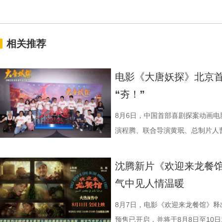
相关推荐
电影《大唐妖探》北京首
“夯！”
8月6日，中国首部喜剧探案动画
演程腾、联合导演黄珉、总制片人
白指导程寅，领衔声音出演雷淞然
建、蔡海婷、范哲琛等主创悉数亮
沈腾新片《欢迎来龙餐馆
交流。 影片讲述了立志成为“
气中见人情温暖
演 雷淞然）与初入长安的狼妖实习
开启了一段笑闹互怼的刺激探案之
8月7日，电影《欢迎来龙餐馆》释
欢乐热血的冒险故事，以及“喜剧+
预售已开启，并将于8月8日至10日1