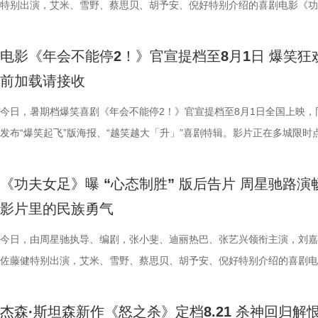
意电影娱乐股份有限公司、上海有态度文化传播有限公司、中青新影文化
效，让游戏里天马行空的必杀技呈现出更具真实感与冲击力的银幕效果。
验，让观众在欢笑中释放压力、收获共鸣与治愈。编剧、总制片人应萝佳
出了全新正片画面，狄少与阿萨并肩直面险境、携手探案的高能场面接连
演员打戏能这么像李小龙”；而全能型的龚若兰凭借扎实的基本功惊艳全
由程腾执导，黄珉联合导演，雷淞然、张呈（排名不分先后）领衔声音出
特别出演，艾米、雪野、蔡思贝、胡予安、倪好特别介绍的喜剧电影《功
（海南）有限公司出品，将于8月1日全国上映。
影片物料陆续释出，隆、肯、春丽、古烈、达尔西姆等主角团已悉数亮相
享道，“刘奔和马杰看似是对职场态度截然不同的两个人，但他们本质的
演，于危机中默契配合、互为底气，热血羁绊与冒险张力扑面而来。这首
高难度的翻跟头与威亚动作统统不在话下。 除了极具潜力的青年演员，
将于8月8日全国上映，邀观众一起循声探秘机关长安城，解锁这场欢乐
足》全国爆笑热映中。7月26日，《功夫女足》第二轮全国路演来到了收
次布兰卡单人预告放出，填补了观众对影片奇幻格斗场面的期待。此次展
是一样的，内心深处都有不愿意熄灭的小火苗。”她希望，借影片让大家
曲不仅精准契合电影主角冲破偏见的成长底色，同时也承载着普世的情感
展现了剧组“卧虎藏龙”的跨界专业力量。饰演丧彪的胡予安是世界名列前
交织的大唐探案奇旅。 雷淞然张呈本色演绎欢喜冤家 主创团队匠心独创
——珠海站。导演兼编剧周星驰携领衔主演迪丽热巴，特别介绍蔡思贝、
电影《年会不能停2！》官宣提档至8月1日 爆笑狂
奇幻特效与异能设定，只是影片诸多精彩内容的一小部分，极具冲击力的
具体的人，也让更多的打工人在自己的岗位中被看见。领衔主演张若昀解
鸣，献给每一个身处低谷、遭受质疑却依旧挺直腰杆向前的人，传递出不
冲浪运动员，饰演皓儿的李卓媚则是国家一级摔跤运动员，而本身就是足
声境 影片以多元音乐作为情绪纽带，兼顾传统国风内核与年轻化审美，
安，主演秦鹏飞、陈旻，特别出演许君聪，小演员陈穆洋、奶酪、梁潇瀚
前加载请接收
和人物特效不止升级了银幕视觉观感，更向观众证明每一位特色格斗人物
己饰演的刘奔一角，刘奔是一个充满热血干劲的职场新人，敢于打破固有
命、不后退的力量。 全国预售现已开启 暑期合家欢观影首选 伴随主题曲
动员的孙子七不仅在演技方面不断学习精进，更在幕后为娥眉队提供了大
丰富的声音设计带领观众穿梭于喜剧与悬疑色彩交织的奇幻世界之中。配
及联合导演林子聪等主创人员齐聚珠海，与现场观众展开近距离交流。尽
有自己的高光时刻。 《街头霸王》系列从街机游戏到银幕实景化，跨越
则，但他也指出，所有的无限流到了最后都无法解决“结构性”问题，真正
高燃上线，影片全国预售也于7月30日正式开启。作为暑期档独树一帜的
专业足球技巧指导；哪怕是在影片中戏份不多的张天一，为了最佳呈现也
作赋予了角色动人的生命力，声音出演狄少和阿萨的雷淞然、张呈，默契
日珠海遭遇风雨天气，主创团队与广大影迷依然风雨无阻，共同谱写了一
今日，暑期档爆笑喜剧《年会不能停2！》官宣提档至8月1日全国上映，
年的情怀，将波动拳、升龙拳、百裂脚、布兰卡回旋撞等经典招式逐一呈
望藏在没有外挂的普通人身上；并定位与马杰的关系为“一个提供澎湃的
探案动画电影，《大唐妖探》此前便凭借新颖的世界观与鲜活的角色收获
拍摄了许多遍，毫无保留地全力以赴。尽管很多演员都是第一次登上银幕
出了一对贴合设定的欢喜冤家，让角色形象跃然眼前。雷淞然精准诠释了
致温情的双向奔赴。 周星驰时隔26年重返故地 温情致敬达叔与
发布“爆笑起飞”版海报、“越笑越大「升」”喜剧特辑。影片正在多城限时
无论陪伴IP成长的老牌玩家，还是初识街头格斗文化的新观众，都将在大
力，一个提供稳健的方向感”。白客也在现场分享再度饰演马杰的体验，
观众关注，而此次主题曲所传递的“不退”信念，也让更多人看到影片在喜
人，但每个人都倾尽全力，周星驰导演也对所有人的付出表达了诚挚感谢
身上永不言弃的韧劲与少年热血；张呈对于阿萨真挚细腻的哭戏演绎，饱
青春 珠海对于周星驰而言，承载着极为特殊的时代记忆。26年
中，将于7月27日至28日开启全国限时点映，年会狂欢提前开席，极致爆
见证这场全员集结的巅峰厮杀。电影《街头霸王》（暂译）将于2026 年1
段最大的变化是经历了一段如梦似幻的传奇故事，在与刘奔的无限流之行
悬疑之外的精神内核。 影片并没有讲述非黑即白的简单故事，而是借着
谢大家并肩携手，共同完成了这部热血诚意之作。 小人物热血逆袭动人
绪直击人心，引得现场主创深受感染，随之落泪。配音导演张喆对两人的
经典佳作《少林足球》正是在珠海取景拍摄。路演现场，当年《少林足球
验抢先畅享。影片讲述了新老打工人“癫疯”相见，群像集结大乱“逗”，爆
《功夫女足》曝 “心态制胜” 版后告片 周星驰路演
16日北美上映。
成这一人物的成长弧光。活动现场，庄达菲、田雨、王耀庆、李乃文、李
阿萨的探案之路，勾勒出冲破世俗偏见、坚守真相的成长脉络。毒舌天才
女足精神引爆口碑狂潮 随着电影的热映，《功夫女足》凭借燃爽的剧情
十分肯定：“他们再创造的能力非常强，也给到我们非常多的惊喜”。与此
景地“春芳理发店”的主理人惊喜现身，与星爷时隔二十余载再度重逢，瞬
活不能停的全新脑洞故事，由董润年执导，应萝佳担任总制片人，张若昀
影片里的民族勇气
童漠男、闫佩伦、吕星辰也纷纷分享自己的角色体验以及欢乐默契的片场
狄少与热血单纯的狼妖捕快阿萨，从互不对付的冤家到背靠背的搭档，一
的情感引发了广泛的口碑发酵。影片将爆笑的喜剧元素与小人物的奋斗历
时，影片的群杂配音体量庞大，其中一场“百妖夜行”的单场戏份，涉及角
起全场的岁月情怀。周星驰不仅一眼认出这位故交，更欣然珍藏了对方相
客、高叶领衔主演，大鹏、庄达菲惊喜出演，孙艺洲特别主演，田雨、王
事，在影片里参与出演的梁植、石老板、合文俊、李飞也于现场分享观影
龙笑料不断，也在连环谜局与世俗眼光中互相支撑，既贡献了密集的笑点
妙融合，讲述了一群足球女孩在低谷中不屈不挠、勇敢追梦的故事。许多
有396个，大量的人声、乐声交织相融，共同构筑人与妖和谐共生、生机
老照片，并相约有机会定将再次光顾体验。此外，众多影迷不远千里驱车
特别出演，李乃文、李晨、欧阳奋强友情出演，童漠男、酷酷的滕、闫佩
今日，由周星驰执导、编剧，张小斐、迪丽热巴、张艺兴领衔主演，刘嘉
摄体验并到台上与主创汇合。形形色色的人物共同构筑丰富职场群像，从
藏着细腻的温情。他们从不是自带光环的完美神探，虽身陷世俗偏见与连
在观影后表示，电影不仅笑点密集、包袱不断，更难能可贵的是写出了小
的大唐长安城。 此外，在电影配乐上，音乐总监栾慧围绕“如果人族和妖
1300公里，甚至在机场苦候7小时，只为在现场对星爷重现那句掷地有声
演，钟汉良特邀出演。8月1日，越笑越大“升”！ 海报.jpg 爆笑解锁幕后
佐藤健特别出演，艾米、雪野、蔡思贝、胡予安、倪好特别介绍的喜剧电
维度展现职场百态。影片摒弃悬浮刻意的段子，扎根大众熟悉的职场日常
局之中，却始终不肯向困境妥协；哪怕前路凶险，也凭着对真相的执念并
的真实与韧劲。每一个角色都不是高高在上的英雄，而是生活在我们身边
活在一起的长安城真实存在，那它到底应该是什么声音呢？”的核心命题
典台词：“我养你”。 在映后互动环节，当粉丝问及影片片尾那
常 全员对戏笑声加载不停 全新曝光的“越笑越大「升」”喜剧特辑，全方
《功夫女足》释出“心态制胜”版后告片。截至7月23日22时30分，电影票
爆笑叙事之外，也试图探讨人生意义与价值、理想主义等现实议题，主创
行，在探案路上一步步撕开迷雾。轻松有趣的喜剧外壳、抽丝剥茧的探案
着缺点却依然全力以赴的普通人。这种天马行空的幽默与接地气的真情实
建起了专属于《大唐妖探》的独特声音体系。创作团队依托剧情场景灵活
的座位是否是留给金牌搭档吴孟达先生时，周星驰动情予以肯定，并表示
剧组真实拍摄日常，幕后全员精神状态超前松弛，同框切磋戏份笑声超标
突破17.1亿，口碑爆棚热议不断。“心中这团火”第二轮路演也火热进行中
杰森·斯坦森新作《怒之杀》定档8.21 杀神回归解