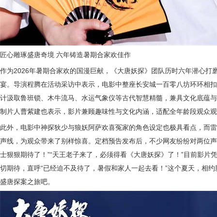
匠心雕琢盛唐奇境 六年铸造暑期合家欢佳作
作为2026年暑期合家欢的国漫巨献，《大唐妖探》团队历时六年潜心打
宴。导演程腾在活动采访中表示，电影中整座长安城一百零八坊环环相扣
计汲取鲁班锁、木牛流马、水运气象仪等古代智慧精髓，兼具文化底蕴与
制片人曹紫建也表示，影片兼顾趣味性与文化内涵，适配全年龄段观众观
此外，电影中神探狄少与狼妖阿萨欢喜冤家的角色设定也极具看点，而雷
声线，为观众带来了别样惊喜。定档预告发布后，不少网友纷纷对两位声
士狠狠期待了！”“天王老子来了，必须得看《大唐妖探》了！”目前影片
切期待，直呼“已经迫不及待了，暑假和家人一起去看！”这个夏天，相
盛唐探案之旅吧。