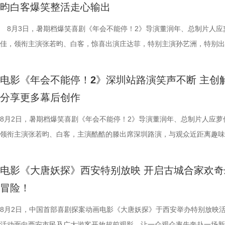
昀白客爆笑整活走心输出
总制片人曹紫建分享了创作团
忙，与徐福的初次碰面便“独自扛下
的战争场面与美食烹制的烟火细节
导，应萝佳担任总制片人，张若昀
8月3日，暑期档爆笑喜剧《年会不能停！2》导演董润年、总制片人应
动画百花齐放，让观众看到更多元的
付，但在相处中逐渐形成默契，马俊
浩监制，文牧野、郎群力、钟伟编
出演，孙艺洲特别主演，田雨、王
佳，领衔主演张若昀、白客，惊喜出演庄达菲，特别主演孙艺洲，特别出
打”导演的趣事，笑称导演“想要的
够磨合成功。而徐福与龙餐馆里其
夫主演，李治廷特别出演，谢里夫·
情出演，童漠男、酷酷的滕、闫佩
雨，友情出演欧阳奋强出席成都路演，与观众近距离互动，分享台前幕后
终才呈现出这座充满生命力的长安
闹。伴随着一道道菜品出锅，不仅
德、拉塞尔·希利、奈拉·阿克拉姆
分9.6，正在爆笑热映，一起走进影院越
事。现场不同年龄、职业的观众走心分享观影感受，全程欢笑与掌声交织
合家庭观众看的一部电影——孩子
味，也折射出每个角色不同的
情出演。 海报.jpg 沈腾勇闯中
演热情似火 欢笑声中圆满收官 郑
电影《年会不能停！2》深圳站路演笑声不断 主创
片讲述了“缺心眼”刘奔与“没脾气”马杰包子铺“癫疯”相遇、喜提“无限流体
与真挚。 大小观众踊跃分
餐馆的日常与各个人物关系自然融
困境 电影《欢迎来龙餐馆》聚焦
应萝佳、张若昀、白客、田雨、欧
分享更多幕后创作
卡”，由此开启掀桌狂欢、打脸逆袭的全新脑洞故事，由董润年执导，应
动现场不仅有主创们干货满满的分
的生活气息。为了将色香味俱全的
和羁绊，从烟火日常到战争突发，
齐聚于此，既有轻松欢乐的趣味互
担任总制片人，张若昀、白客、高叶领衔主演，大鹏、庄达菲惊喜出演，
8月2日，暑期档爆笑喜剧《年会不能停！2》导演董润年、总制片人应萝
男、罗圣灯、黄金豆，动画导演赵
建了美食团队，与文牧野导演、美
时代动荡之中。在不断逼近的现实
围拉满，张若昀、白客现场比心，大
洲特别主演，田雨、王耀庆特别出演，李乃文、李晨、欧阳奋强友情出演
领衔主演张若昀、白客，主演酷酷的滕出席深圳路演，与观众近距离趣味
观影感受。谭卓真诚赞道：“中国
式，前后尝试了二三十道菜式。其
成为故事展开的核心。 1沈腾.jpg
声此起彼伏；化身“诸葛卧龙”的白
漠男、酷酷的滕、闫佩伦主演，钟汉良特邀出演。影片猫眼电影开分9.6
动，畅聊创作细节与名场面，一路笑声不断。影片讲述了“缺心眼”刘奔与
越来越棒。我看得意犹未尽，有太
甚至需要借助滑轮才能开启。这道
沈腾饰演的徐福一声“上菜”，菜品
张若昀饰演的刘奔对标刘备，欧阳
在爆笑热映，一起走进影院越笑越大「升」！ 成都站路演顺利
气”马杰包子铺“癫疯”相遇、喜提“无限流体验卡”，由此开启掀桌狂欢、打
周铁男则称赞“这是一部诚意满满的
不同饮食文化在碰撞中，呈现出新
蒋奇明饰演的马俊生分工合作，在
抛梗调侃，轻松欢乐。 谈及影片
电影《大唐妖探》西安特别放映 开启古城合家欢奇
欢笑温情双向在线 成都站路演映后，导演董润年、总制片人应
袭的全新脑洞故事，由董润年执导，应萝佳担任总制片人，张若昀、白客
中落泪，并表示很喜欢这部电影的
锅，热气升腾、香气弥漫，食客围
条。徐福凭借地道的中餐手艺，让
年和总制片人应萝佳分别给出不同
冒险！
携张若昀、白客、庄达菲、孙艺洲、田雨、欧阳奋强等一众主创现身，整
叶领衔主演，大鹏、庄达菲惊喜出演，孙艺洲特别主演，田雨、王耀庆特
关满满的度假胜地。” 台下其
生活气息，也让人与人之间的情感
火。烤全羊、铁锅炖等中式美食在
已看淡得失，不在乎去留，而胡董
后交流兼具趣味互动与走心分享，收获现场观众热烈反响。现场观众发起
演，李乃文、李晨、欧阳奋强友情出演，童漠男、酷酷的滕、闫佩伦主演
8月2日，中国首部喜剧探案动画电影《大唐妖探》于西安举办特别放映
小时带孩子赶来的妈妈感慨：“咱
尾，文牧野导演道出“在徐福眼里，
景象。然而，突如其来的战火打破
初心，会尽力留下他；总制片人应
表情管理小游戏，结合加班、功劳被抢、团建取消等各类扎心场景让各位
汉良特邀出演。影片猫眼电影开分9.6，正在爆笑热映，一起走进影院越
活动面向西安市民及广大游客开放超前观影，让一众观众率先奔赴一场新
西应该让孩子们见识到。”一位带着
朴素表达，让这份关于生存与温暖
火逐渐席卷整座城市。镜头在美食
发言极具正向价值，公司若将其开