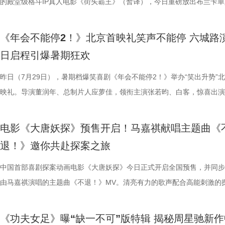
产业集团股份有限公司、儒意电影娱乐股份有限公司、上海有态度文化传
鸣。随着口碑持续走高，越来越多的观众选择二刷三刷，“全程爆笑”“很
公司、北京微梦创科网络技术有限公司出品，将于8月8日全国上映，正
表达观点，一句“亲贤臣，远小人，此先汉所以兴隆也；亲小人，远贤臣
掌下去整个人都通透了”。荒诞又真实的现实刻画也令人感同身受、共鸣
笑点共鸣双在线 青岛路演现场互动氛围热烈十足，董润年、应萝佳，张
切入，开篇便直白袒露少女暗恋：她总能在人群一眼望见颜立尧，偷偷坐
的殿堂级格斗IP真人电影《街头霸王》（暂译），今日重磅放出布兰卡单
集团有限公司、上海儒意影视制作有
限公司、中青新影文化传媒（海南）有限公司出品，正在爆笑热映。
笑成这样了”“看完就一个字爽”的自来水短评依然刷屏不断。这个暑假，
预售中！此外，电影8月4日-7日多城特别放映惊喜加码，欢迎观众抢先
后汉所以倾颓也”，令现场笑声四起，同时也引人回味深思。 6.jpg 5.jpg 7.
满，不少影评人盛赞其轻松的喜剧外壳下，是一把刺向现实职场乱象的利
白客、大鹏、田雨集结花式整活玩梗，戳中观众笑点，同时走心互动直击
偷拍骑车的他，即便被闺蜜戳中心事仍嘴硬不肯承认；镜头切换至颜立尧
告。作为街霸系列辨识度拉满的野性格斗家，由杰森・莫玛颠覆形象饰演
映，8月8日至10日14:00-21:0
院看《年会不能停！2》，解压不能停、快乐不能停。 电影《年会不能停
锁长安奇案！
影片全国热映口碑走高 爆笑燃爽解压共鸣 电影《年会不能停！2》正式
既有娱乐爽感，亦有现实温度。影片正在爆笑热映，和搭子走进影院享受
心。张若昀与白客现场接受观众挑战，对视十秒比拼剪刀石头布，几局博
角，他因保健室被苏明仪细心照料对她产生了兴趣，当风吹落的帽子被他
兰卡携雷电之力震撼登场，笼斗绝境、兽化嘶吼、回旋撞等完整亮相，带
《年会不能停2！》北京首映礼笑声不能停 六城路
2》由北京合众睿客影视文化传播有限公司、天津猫眼文化传媒有限公司
线后，猫眼电影开分9.6，各大媒体平台收获海量好评，“好看好笑好爽”的
酣畅淋漓的观影体验。 杭州站路演顺利举行 主创嗨聊互动笑声不断 昨日
翻全场；大鹏现身惊喜拉满，谈及这次年会表演笑称心情非常激动，更爆
戴上、下雨天他带着她躲雨等细碎画面，铺展出两人暗藏情愫的双向试探
汁原味的游戏经典设定，作为丛林的电击猛兽，布兰卡以其独特的野性魅
日启程引爆暑期狂欢
国电影产业集团股份有限公司、儒意电影娱乐股份有限公司、上海有态度
好”评价构成观众热议高频词汇，精准凸显影片纯粹的喜剧质感与超强解
小分队董润年、应萝佳、张若昀、白客、卢庚戌集结杭州站，与观众欢乐
时与白客“在台上吸氧把歌唱完”；还有观众称田雨饰演的 Bob 总甩手掌
当苏明仪主动追问心意，颜立尧的沉默，瞬间击碎少女的满心期待。随着
强大的电击能力在游戏中成为了众多玩家的心头好，这次从游戏到屏幕，
传播有限公司、中青新影文化传媒（海南）有限公司出品，正在爆笑热映
性。伴随观影热度持续攀升，“猴子大闹众和”“小学奥数题”“打脸反击”等
动，分享观影感受。导演董润年分享关于“三味真火”包子铺摆放“太上老君
标待人的行事风格与自家领导完美重合；主创更复刻片中扇巴掌名场面，
误会接连爆发：颜立尧被现任质问动心无从辩解，程砚的出现让苏明仪情
压迫感直击而来，再度点燃全球老玩家情怀。 封面图_26.jpg 电影《街
昨日（7月29日），暑期档爆笑喜剧《年会不能停2！》举办“笑出升势”
场面火速出圈，全网刷屏玩梗，传播声势持续走高。“笑到崩溃”“全场爆
幕后创作巧思，他指出炼丹炉里反复熔炼才能成就一颗仙丹，影片无限循
影片这次是打工人“嘴替 + 手替”，双重解压爽感拉满。 4.jpg 3.jpg 谈及
溃，颜立尧和程砚大打出手......故事拉扯感持续升级。预告结尾单车告白
王》（暂译）故事聚焦1993年世界格斗大赛，赛场之内拳脚交锋、知名
映礼。导演董润年、总制片人应萝佳，领衔主演张若昀、白客，惊喜出演
停”等真实反馈层出不穷，再度印证影片实打实的高密度笑点。更有观众
意义本质与此相同，同时也是呼应第一部金银角大王的隐藏彩蛋。总制片
心创作，导演董润年现场透露故事有取材近年真实采访素材，无限流设定
名场面，与毕业分手的泪目画面形成鲜明对比，将少年爱而不得的青春遗
番上演；赛场之下邪恶组织暗流涌动，利用地下笼斗、全球赛事酝酿巨大
菲，特别出演田雨、王耀庆，友情出演李乃文、李晨，主演童漠男、闫佩
电影是“打工人的最强续命神器”，盛赞角色马杰为“今年银幕第一乳腺恩人
萝佳的走心发言令观众动容，她坦言《年会不能停！2》创作最大的动力
下，内核依旧聚焦普通人在职场遭遇的现实困境。总制片人应萝佳表示对
至顶点。 影片横跨十年光阴，高中时期身为风纪股长的苏明仪
谋。隆不仅要直面昔日战友的宿命对决，还要迎战布兰卡这类能力诡异、
吕星辰等主创悉数亮相，现场分享创作巧思与幕后故事。同时，路演也将
电影《大唐妖探》预售开启！马嘉祺献唱主题曲《
生动道出观影过程中酣畅淋漓、解压放松的极致爽感。 8.jpg 9.jpg 与此
于观众，真诚希望大家能在笑声中消解职场的烦恼、拥有很多幸运。现场
中极具仪式感的年会戏份，剧组特意沿用第一部同款拍摄场地，保留情怀
登记违纪之名靠近随性不羁的颜立尧，把心动藏进每一次记名；程砚始终
凶悍的特殊格斗家，多重危机交织，对决悬念拉满。影片已定档2026年1
日开启，主创们将在青岛、杭州、上海、深圳、成都、郑州六城陆续与观
退！》邀你共赴探案之旅
影片的深度内核与温情共鸣向内容也在持续发酵，不同于前作“大点名”的
整活接连不断，张若昀、白客神还原“三顾茅庐”名场面，乱讲“PPT”精神
续，在她眼中，年会戏份的本质是打工人的精神寄托，这也是贯穿整个系
守在少女身后，将满腔爱意独自封存，始终没有勇气袒露心意。同龄人肆
16日北美上映。 地下笼斗氛围拉满 经典招式高燃呈现 这支单人预告以
面。 自开启限时点映以来，电影密集的爆笑笑点、脑洞大开的
戏剧表达，本片结尾刘奔的高燃点名名场面，让一众踏实肯干、默默付出
魔性抽象，引得台下笑声此起彼伏。张若昀更是喜提一把“教育之剑”，一
精神内核。张若昀与观众同样感动于片尾演讲戏份，直言“个人力量很难
霍青春，三人却被迫提前面对情爱纠葛与成长别离，那些藏在盛夏、止于
黑张力的斗兽场牢笼拉开序幕。铁笼栏杆之内，无数被囚禁者疯狂冲撞栏
叙事，搭配燃爽的逆袭情节，持续收获广大观众强烈共鸣。影片讲述了新
中国首部喜剧探案动画电影《大唐妖探》今日正式开启全国预售，并同步
层从业者被看见、被认可，这一细腻呈现瞬间戳中无数观众的心声，不少
断刘奔的奥数烦恼。面对观众的“求扇”名单，白客幽默在线“普法”，现场
结构性问题”，真正改变环境的力量藏在每一个普通打工人身上；白客谈
的心动，最终化作跨越十年无法抹平的青春怅惘。 塑造多元暗
将这场生死擂台的狂暴气息推向极致。转瞬之间，牢笼深处电光骤然闪烁
工人“癫疯”相见，群像集结大乱“逗”，爆梗整活不能停的全新脑洞故事，
由马嘉祺演唱的主题曲《不退！》MV。清亮有力的歌声配合高能刺激的
观影后表示“眼泪唰的一下就掉下来了”，共情感染力十足。影片正在爆笑
连连。接续青岛站主创跳舞名场面，在张若昀的歌声下，导演董润年与卢
杰的“打脸式反击”，调侃其反差感拉满的举动是“民谣风混搭摇滚风”；大
像 联动毕业季戳中青春离别共鸣 区别于市面上甜宠向青春片，
道覆盖高压电流的绿色兽形身影破土而出，布兰卡正式登场，野性威压瞬
润年执导，应萝佳担任总制片人，张若昀、白客、高叶领衔主演，大鹏、
片段，将狄少（声音出演 雷淞然）、阿萨（声音出演 张呈）不信天命、
映，结伴观影开怀大笑！ 电影《年会不能停！2》由北京合众睿客影视文
两位“开朗大男孩”即兴开跳，歌舞不能停，全场欢呼鼓掌更是热闹十足。
演现场更高歌一曲《我的未来不是梦》将场面直接拉回影片年会表演高燃
偷喜欢你》以写实笔触刻画两种截然不同的暗恋：苏明仪明目张胆、小心
卷整片斗兽场。 电光缠绕全身、蓬松鬃毛根根竖立，杰森・莫玛饰演的
菲惊喜出演，孙艺洲特别主演，田雨、王耀庆特别出演，李乃文、李晨、
妥协的态度诠释得淋漓尽致。 平台单曲图.jpg 影片由程腾执导，黄珉联
《功夫女足》曝“缺一不可”版特辑 揭秘周星驰新作