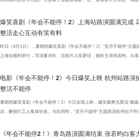
整活演绎，金句频出、笑点拉满；还有观众送趣味锦旗、请主创复刻Bob
大「升」！ 1.jpg 2.jpg 深圳路演欢乐举行 主创趣谈幕后创作 深圳站路
乐的大唐探案之旅，沉浸式体验“机关长安城”独具韵味的东方美学与震撼
11岁，被探案剧情牢牢吸引住。
的同时，也进一步凸显出创作团队
边学做菜，另一边却是孩子们接受
不同维度的解读，让观众对年会落
牌比心名场面等，各类花活接连呈现，笑声此起彼伏。 导演董
场，董润年、应萝佳、张若昀、白客、酷酷的滕等主创齐聚亮相，现场多
觉奇观。不少携孩子一同观影的家长纷纷表示：“孩子看得很开心”“让孩
情，中式机关设计也很有巧思。”还
好菜与一段故事在影像中形成
飞。预告前半段喜感松弛，后半段
还有小观众大胆发言，在线喊话主创
爆笑喜剧《年会不能停！2》上海站路演圆满完成 
解读影片循环设定暗含人生成长的隐喻，他以刘奔、马杰示例，称当真正
刷、三刷观众踊跃分享新的感悟和发现，还有不少亲子观众到场观影，与
到了传统文化的魅力”。影片由程腾执导，黄珉联合导演，雷淞然、张呈
别喜欢龙宫浴场、百妖夜行的情节
馨日常 色香味承载和平表达 同
同于以往的面貌。身处动荡之中，
点极度适配全家观看，现场笑声迭
整活走心互动有笑有料
自己内心所求就能跳出循环；谈及现实与理想主义的冲突，总制片人应萝
共同嗨聊，氛围热烈。现场趣味互动花样不断，张若昀复刻假面骑士、全
名不分先后）领衔声音出演，将于8月8日全国上映，目前正在火热预售
友能参与探案，大朋友也能感受到
龙餐馆后厨的备菜日常切分为层层
预告结尾，一句“徐先生，你真觉得
分别带孩子和母亲一刷、二刷，一
合亲身经历，坦言看清现实后依旧坚守理想主义才是独属于自己的人生底
择“马”系人设、一起说“爱你呦”等整活轮番上演，欢声笑语贯穿全程。 现
1.jpg 此次影片选择在西安开启特别放映，正是出于对千年长安盛唐底蕴
昨日（8月1日），暑期档爆笑喜剧《年会不能停！2》“笑升不能停”主题
小男孩激动地表示：“这部电影我
人穿插其间，与食材一同构成一幅
人们对故事走向的好奇，龙餐馆在
之时，全体主创向现场观众致以诚
真挚发言令现场观众动容落泪；张若昀亦对此有所解读，他表示刘奔虽被
众提问刘马组合穿越闯关是否也对应《西游记》里师徒取经的情节，导演
敬。影片以万国来朝的大唐为故事背景，将机械动能与唐代都市风貌相融
上海站顺利举行，导演董润年、总制片人应萝佳，领衔主演张若昀、白客
品，我十分欣慰！”语气一本正经
为主要视觉元素，龙餐馆的烟火气
将走向何方？ 4赛夫.jpg 3沈腾 
祝福，爆笑声四起，整场路演就在
蒙尘却从未熄灭过理想火种，只要时机环境合适，每个人都愿意为理想再
年一连分享影片与四大名著关联的多个隐喻巧思：除去《西游记》，马杰
参照唐代长安“二市一百零八坊”的城市布局，打造出一座前所未见的“机
别主演孙艺洲，特别出演田雨、王耀庆，主演范湉湉齐聚现场，畅聊台前
案动画，《大唐妖探》以全年龄适
的别样火花。画面既呈现出开灶前的
好吃饭传递最朴素的温暖 同步发
3.jpg4.jpg 爆笑喜剧引燃观
一番；面对年轻观众对未来职场的焦虑，白客送上通透的人生态度，他直
掌名场面对应《水浒传》除暴安良的侠义底色、片中 “卧龙凤雏”“三顾茅庐
城”。此外，主创团队还依托“八水绕长安”的经典水系布局，设计贯穿整
后，惊喜互动不断。影片已于昨日全国公映，猫眼电影开分9.6，爆笑爆
观影期待。 电影《大唐妖探
化。在温暖的光线中，呈现出三人
前，身后巨幅龙纹折扇展开，东方
2》正在全国热映，高能欢乐戏份
电影《年会不能停！2》今日爆笑上映 杭州站路演
“做恶人也可以，做勇士也可以，做好人也可以，做‘坏人’也可以，只要你
设计出自《三国演义》，至于《红楼梦》的巧妙化用，导演更是风趣概括
的动力脉络，将大唐千年璀璨文明与奇巧精妙的机关创意完美融合，构建
感全网认证，口碑热度持续走高，成为暑期档打工人解压放松的狂欢盛宴
画影视传媒（天津）有限公司、天
的大片质感与人情温度。 在
带笑意的徐福专注掌勺，将酱汁淋
底卸下生活与工作疲惫，收获满分
整活不能停
自己能成为这个角色，并且愿意为一切后果负责，就可以”；庄达菲则分
“宝二爷直接变身董事长”。 他表示，创作时特意将中华传统文化融入故
具想象力的大唐奇幻都市图景。 2.jpg 作为暑期档适配全年龄段的合家
片讲述了“缺心眼”刘奔与“没脾气”马杰包子铺“癫疯”相遇、喜提“无限流体
文化有限公司、幸福蓝海影视文化
团队对细节的极致追求的创作态度
之下，墙面弹痕与裂纹清晰可见，
为全片一大亮点，二人一冲一稳，
怡然不内耗、勇敢追梦的角色内核，为观众送上 “四面八方皆是前方” 的
望观众观影时能读出独有的熟悉感与亲切感；制片人应萝佳谈及现实与理
电影，《大唐妖探》满足了大小观众双向适配的观影体验。对小朋友而言
卡”，由此开启掀桌狂欢、打脸逆袭的全新脑洞故事，由董润年执导，应
暑期档爆笑喜剧《年会不能停！2》今日全国上映，爆笑爆爽无限流“癫疯
公司、深圳市一怡以艺文化传媒有
载情感记忆的家常味道，到龙餐馆
安穿透画面，为这幅祥和图景铺上
花火，不少观众看完直呼“又癫又好
语；孙艺洲、田雨互评所饰演角色Peter和Bob的心眼，欧阳奋强也以片
义，她表示如果现实环境一时半会难以改变，不如先走进影院开心：“随
片跌宕起伏的探案冒险故事，能够让孩子在奇幻的机关世界中开拓眼界，
担任总制片人，张若昀、白客、高叶领衔主演，大鹏、庄达菲惊喜出演，
启，解锁打工人集体狂欢。与此同时，“笑升不能停”主题路演杭州站于昨
京萌谷文化传媒有限公司、北京微梦
下因地制宜的融合表达，逐步构建
前硝烟在后”的对比，将日常烟火
展，主创辗转多座城市近距离和影
长身份加入互动，上演众和高层互怼名场面，台上台下笑声不断。脱口秀
声集合越来越大，我们的勇气出现了，很多事情会慢慢发生变化”。谈及
在主角的冒险征程中收获勇气、善良与成长，汲取积极向上的价值观；对
洲特别主演，田雨、王耀庆特别出演，李乃文、李晨、欧阳奋强友情出演
利举行，导演董润年、总制片人应萝佳，领衔主演张若昀、白客，特别出
日全国上映，预售火热进行中。此外
饮食习惯，团队对菜单结构与烹饪
涎欲滴的厨房场景，一边是尚未散
来自各地的观众现场输出花式好评
嘻哈也惊喜现身并分享观影感受，称“完全演出了我和我同事们的日常”，
前后的成长变化，张若昀分别使用了“燃”和“登”两个字来概括不同阶段的
年观众而言，环环相扣、悬念十足的探案剧情极具观赏性，细节满满的大
漠男、酷酷的滕、闫佩伦主演，钟汉良特邀出演。影片爆笑热映中，一起
庚戌亮相现场，与观众展开热情互动，畅聊幕后趣闻。此前影片限时点映
国超前点映均可正常购票观影，特
配，在保留中餐技法的同时实现文
地烹饪佳肴，使得影片“好好吃饭”
当代打工人内心的同时，也依靠纯
《年会不能停2！》青岛路演圆满结束 张若昀白客