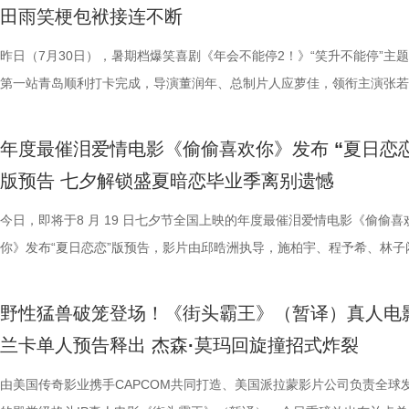
满满。 影片笑点爽感双在线 全年龄观影适配满分 电
奔，还调侃前期刘奔一定会吐槽后期的自己；面对观众“选热爱还是选稳定
物、根植传统的文化内核，也让观众沉浸式感受大唐盛世的独特魅力与中
影院越笑越大「升」！ 2.jpg 1.jpg 上海站路演顺利举行 笑声掌声交织欢
爆棚，猫眼电影点映开分9.6、淘票票点映开分9.6，双平台高分认证，
您全家抢先入城欢乐探案！
物均以“真实可食”为前提，在保证
义。 5李治廷.jpg 6老扎.jp
别真实，仿佛在演我上班日常”“带
田雨笑梗包袱接连不断
《年会不能停！2》正在全国院线火热公映，上映以来持续收获海量观众
择业难题，白客再度引用《出师表》表达观点：“开张圣听，以光先帝遗
统文化的深厚底蕴。 3.jpg 在西安特别放映的活动现场，不少家长专程
断 上海站路演映后见面，董润年、应萝佳、张若昀、白客、孙艺洲、田
情一路高涨。 影片讲述了“缺心眼”刘奔与“没脾气”马杰包子铺“癫疯”相遇
每一道菜既服务叙事，也具备生活
《我不是药神》到《奇迹·笨小孩
色好评强势印证，电影《年会不能
好评，猫眼购票平台稳定保持高分，影院场均笑声不断。影片创新融入无
恢弘志士之气，不宜妄自菲薄，引喻失义，以塞忠谏”，他认为不必局限
到场观影。轻松欢乐的剧情、精巧奇幻的机关场景、鲜活可爱的古典妖怪
耀庆、范湉湉等一众主创齐聚现场，全程笑点与走心感悟交织，亮点纷呈
提“无限流体验卡”，由此开启掀桌狂欢、打脸逆袭的全新脑洞故事，由董
昨日（7月30日），暑期档爆笑喜剧《年会不能停2！》“笑升不能停”主
食物不再只是场景元素，而成为连
找到平衡，旨在挖掘普通人身上的
卡解压解气，全家组团观影笑声不
循环设定，全程笑点高密度输出，把职场里令人憋屈的形式主义、空洞画
即彼的答案；酷酷的滕全程输出满满情绪价值，将影片金句“展翅高飞”贯
象，全程牢牢吸引着观众们的目光。观影过程中，孩子们跟随剧情一同寻
动环节欢乐整活不断，张若昀、白客趣味回答“如果角色穿越宫斗剧能存
执导，应萝佳担任总制片人，张若昀、白客、高叶领衔主演，大鹏、庄达
第一站青岛顺利打卡完成，导演董润年、总制片人应萝佳，领衔主演张若
吃饭”在极端环境中，延展出关
事从本土社会议题延伸至国际化战
5.jpg6.jpg7.jpg 电影《
无效内卷、任人唯亲等糟心日常尽数拆解，用酣畅淋漓的剧情走向狠狠解
场，持续点燃现场氛围；影片片尾彩蛋编舞指导喜多卉也惊喜现身观众席
索、推敲真相，化身民间小神探，迫不及待想要走进长安城参与探案。观
集”的脑洞提问，二人调侃刘奔很难立足，但马杰能活到最后；面对领导
喜出演，孙艺洲特别主演，田雨、王耀庆特别出演，李乃文、李晨、欧阳
白客，惊喜出演大鹏、特别出演田雨齐齐亮相。现场全员与观众欢乐互动
《欢迎来龙餐馆》由坏猴子（上海
通人处境与选择的刻画，以此完成
司、天津猫眼文化传媒有限公司、
观影全程极致解压，爽感贯穿始终。张若昀、白客“卧龙凤雏”碰撞出全新
大家分享了《阳光开朗大男孩》舞蹈排练的趣味幕后。 4.jpg 3.jpg 高分
束后，不少家长纷纷给出好评，表示影片“十分有趣”。有家长表示孩子不
提问的情景设置，孙艺洲、田雨、王耀庆、范湉湉临场抖出各类高情商回
友情出演，童漠男、酷酷的滕、闫佩伦主演，钟汉良特邀出演。影片爆笑
享幕后趣闻，将7月29日北京首映礼的笑声一直延续至青岛路演，今日至8
限公司、中国电影产业集团股份有
腾此次也在角色塑造上呈现出更为
娱乐股份有限公司、上海有态度文
年度最催泪爱情电影《偷偷喜欢你》发布 “夏日恋恋
反应，高叶化身理想上班搭子，搭档大鹏、庄达菲、孙艺洲、田雨、王耀
评如潮 嗨爽爆笑后劲十足 电影《年会不能停！2》以脑洞大开的全新故
程看得投入、看得开心，更在轻松的观影过程中接触到丰富的唐代传统文
引得台下掌声连连；全员歌舞成为每站路演固定保留环节，《阳光开朗大
中，一起走进影院越笑越大「升」！ 全国热映中爆笑不能停 口碑热度持
日还将继续在杭州、上海、深圳、成都、郑州五城与大家爆笑相见。此前
军（上海）影业有限公司、北京元
福，从后厨掌勺时的沉稳从容，到
南）有限公司出品，正在爆笑热映
版预告 七夕解锁盛夏暗恋毕业季离别遗憾
一众实力派演员，精准拿捏不同层级人物的鲜活状态，为观众输出接连不
观众献上一场爆笑爆爽的极致观影盛宴。目前影片猫眼电影开分高达9.6
这部电影也激发了孩子对传统文化与东方美学的探索兴趣，真正实现了“
孩》音乐声响起，张若昀、白客歌声助兴，其余主创零帧起跳，现场氛围
升 同步释出的今日上映新媒体图，将癫狂抽象进行到底。巨大红色键盘
点映期间，影片上座率累计三次登顶，口碑认证、预售票房一路上涨，目
限公司、东阳浦天影视文化有限公
反差中层层展开。预告结尾的一声
爆笑桥段。 不少观众看完直呼 “完全演我上班日常”“整场笑到停
平台好评层出不穷，从密集笑点塑造、完整角色弧光、犀利叙事节奏到深
育人、寓教于乐”的效果。现场的小朋友们也纷纷分享观影感受，直言“机
火爆。惊喜嘉宾钟楚曦现身观众席，真诚分享观影感受，她表示刘奔这个
上，全员姿势神态魔性夸张，把当代打工人“不想工作只想发疯”的精神状
映及预售总票房已突破3000万，猫眼电影点映开分9.6、淘票票点映开分9
今日，即将于8 月 19 日七夕节全国上映的年度最催泪爱情电影《偷偷喜
影视制作有限公司出品，影片将于8
他揪心动荡又未知的命运。蒋奇明
来，看得太解气”“和同事边看边共鸣，笑到拍大腿”。带娃观影的家长也
实内核，全维度收获观众一致盛赞。主角刘奔 “屠龙少年终成恶龙” 的细
太酷了”“看得非常开心”。此次观影后，观众们也更加期待这部暑期国漫
“让我们都变成更好的人”，收获全场欢呼鼓掌。 4.jpg 3.jpg 导演董润年
释得淋漓尽致。自《年会不能停！2》限时点映开启后，“爆笑”“解压”“解气
高分加持笑“升”不能停。 1.jpg 影片讲述了新老打工人“癫疯”相见，群像
你》发布“夏日恋恋”版预告，影片由邱晧洲执导，施柏宇、程予希、林子
10日14:00-21:00举行全国超前点
张力。首次搭档的二人以戏里戏外
评，坦言影片笑点轻松，无晦涩内容，亲子同看全程欢乐，全家观影适配
转变极具冲击力，最终幡然醒悟点名的高燃片段更完整撑起故事层次感，
日登陆全国影院，相约家人朋友共赴一场妙趣横生的大唐奇幻冒险。 4.jp
影片细节，透露片中《题菊花》一诗的作者黄巢，以及创作背景与刘奔存
爽”等口碑关键词全网刷屏，以最直观的情绪感受，全方位肯定影片纯粹
乱“逗”，爆梗整活不能停的全新脑洞故事，由董润年执导，应萝佳担任总
衔主演。该预告以盛夏校园为底色，完整铺展三人错综复杂的暗恋拉扯，
的情感张力层层递进，也让观众对
满。影片牢牢抓住大众情绪需求，以纯粹畅快的喜剧质感俘获全年龄段观
少观众深受触动；刘马组合借助无限流外挂“癫疯”冲击，全程高能输出，
5.jpg 电影《大唐妖探》由深圳千万间影业有限公司、冰滴映画影视传媒(
性关联；面对观众提出的对于当下“社会化”议题的困惑，总制片人应萝佳
的爆笑喜剧气质。今日电影全国上映，口碑热度更是持续攀升，全新设定
人，张若昀、白客、高叶领衔主演，大鹏、庄达菲惊喜出演，孙艺洲特别
女单向奔赴的心动、少年隐忍沉默的守护、毕业即分手的青春遗憾尽数呈
苏苏.jpg 7丽娜.jpg 电影《
野性猛兽破笼登场！《街头霸王》（暂译）真人电
兼具直击人心的情感共鸣。影片正在爆笑热映，和朋友家人一起走进影院
影的爆笑氛围与打工人的解压爽感双双拉到极致。 5.jpg 6.jpg 7.jpg 与
有限公司、天津猫眼微影文化传媒有限公司、北京梦之城文化有限公司、
分享亲身经历，她认为认清自己想做什么，便朝着这个方向稳步前行，不
“无限流”脑洞大开，在极致喜感之外再叠加惊喜观感，被网友亲切称呼为
演，田雨、王耀庆特别出演，李乃文、李晨、欧阳奋强友情出演，童漠男
延续台式青春细腻治愈的叙事质感，用满是烟火气的校园日常，戳中所有
司、北京大麦娱乐文化有限公司、
兰卡单人预告释出 杰森·莫玛回旋撞招式炸裂
浸式收获一场痛快解压的欢乐观影之旅。 电影《年会不能停！2
时，影片层层撕开欺上媚下、裙带关系、无效内卷、形式主义等各类现实
蓝海影视文化集团股份有限公司、郭帆（北京）影业有限公司、深圳市一
求融入不适应的环境；张若昀也带来自己的感悟，称坚持本心和“社会化”
人最强外挂”。刘马组合喜提金手指在众和集团一路卡bug打怪升级，爆
酷的滕、闫佩伦主演，钟汉良特邀出演。影片目前火热预售中，8月1日
在夏日里不敢宣之于口的年少心事。 盛夏心事尽数展露 三角爱
娱乐股份有限公司、梦将军（上海
北京合众睿客影视文化传播有限公司、天津猫眼文化传媒有限公司、中国
象，精准戳中打工人爽点，让观众在捧腹大笑后亦获得深层的情感释放与
艺文化传媒有限公司、北京千万间文化传播有限公司、北京萌谷文化传媒
矛盾，找到自己的定位，也可以在秩序中稍作改变；白客则引用《出师表
爽感层层升级，“狂扇巴掌”的高燃名场面更是让网友直呼“爽得乳腺通畅”“
上映，一起走进影院越笑越大「升」！ 2.jpg 青岛路演全场热情拉满 花
织甜蜜与离别酸涩 此次发布的“夏日恋恋” 版预告以苏明仪第一
由美国传奇影业携手CAPCOM共同打造、美国派拉蒙影片公司负责全球
司、浙江开心麻花影业有限公司、