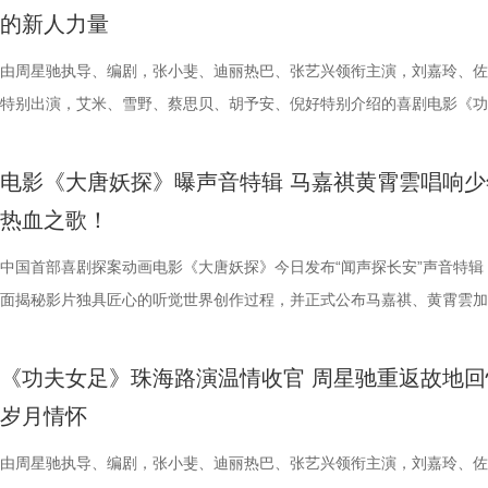
播有限公司、天津猫眼文化传媒有限公司、中国电影产业集团股份有限公
正在爆笑热映，今日至8月4日还将在上海、深圳、成都、郑州相继与大
落；田雨则幽默建议现场观众“送一张电影票给领导”，在欢乐中青岛站路
的单向奔赴，程砚沉默隐忍、不求回应的长久守护，两种隐秘心事交织，
遵从游戏形象，绿色兽化皮肤、锋利爪牙与狂暴体态高度还原玩家记忆中
奋强友情出演，童漠男、酷酷的滕、闫佩伦主演，钟汉良特邀出演。影片
演，雷淞然、张呈（排名不分先后）领衔声音出演，将于8月8日全国上
的新人力量
儒意电影娱乐股份有限公司、上海有态度文化传播有限公司、中青新影文
面，带来更多欢声笑语。 电影《年会不能停！2》由北京合众睿客影视文
满落幕。8月1日，与搭子结伴走进电影院共享欢乐盛宴。 5.jpg 限时点
极具共鸣的青春情感群像。影片紧扣 “毕业季就是分手季” 这一大众青春
林兽人。登场瞬间，周身不断迸发噼啪电光，完美呈现布兰卡特有的雷电
眼、淘票票点映评分9.6，目前火热预售中，8月1日，全国上映，一起走
售现已开启，可提前购票共赴这场欢乐探案之旅。 主题曲《不退！》MV
媒（海南）有限公司出品，正在爆笑热映。
播有限公司、天津猫眼文化传媒有限公司、中国电影产业集团股份有限公
爆棚 爆笑解压高分认证 电影《年会不能停2！》此前已于7月25日至26
把夏日心动与毕业离别绑定，点明年少情爱最大的遗憾 便是盛夏热烈相
力。预告最令玩家热血沸腾的名场面紧随而至：布兰卡屈膝蓄力，身躯猛
院越笑越大「升」！ “笑出升势”北京首映礼圆满举行 主创爆笑
上线 声声铿锵勾勒热血无畏 此次释出的主题曲《不退！》由马嘉祺倾情
由周星驰执导、编剧，张小斐、迪丽热巴、张艺兴领衔主演，刘嘉玲、佐
儒意电影娱乐股份有限公司、上海有态度文化传播有限公司、中青新影文
多城限时点映，首轮点映开启后即好评刷屏、爆笑认证，为呼应广大观众
抵不过毕业分离，一句 “为你好” 成为分开最无力的借口，道尽少年相爱
缩成球状，全身电流同步爆发，高速旋转直冲向前，呈现经典回旋撞招式
现场笑声不断 本次首映礼现场氛围热烈，董润年、应萝佳、张
唱。整首歌以热血张扬的摇滚曲风为基底，用硬朗有力的旋律与态度鲜明
特别出演，艾米、雪野、蔡思贝、胡予安、倪好特别介绍的喜剧电影《功
媒（海南）有限公司出品，正在爆笑热映。
呼声，将笑声传递至更多城市，7月27日至28日再进一步开启全国限时点
守难的笨拙与心酸。 影片延续台湾青春片标志性氛围感镜头，
速翻滚带起强劲气流，冲击力视觉效果拉满，短短数十秒的片段里，既展
昀、白客等主创佩戴专属工牌道具亮相，庄达菲、李乃文随身携带与角色
词，搭配马嘉祺清亮且极具穿透力的高音，将少年身处困局绝不退缩的锐
足》燃爽热映中，今日影片发布“缺一不可”版特辑。特辑完美传递了“周
观影氛围热情浓烈，爆笑声量一路猛涨。“银幕里在认真升上去，银幕外
公车偷拍、保健室照料、雨天送伞、单车告白等校园场景，用柔和光影还
兰卡不受束缚的野兽格斗风格，也暗藏身世伏笔，他是流落丛林、变异、
有关的拍手器、著作《我和众和集团的故事》，全员精神状态满分，欢乐
坚守真相的凛然心气尽数唱出。“不退让、不低头”的内核贯穿始终，既有
中没有小角色，只有共同完成故事的人”这一精神。这群大银幕新面孔凭
电影《大唐妖探》曝声音特辑 马嘉祺黄霄雲唱响少
得哈哈哈哈哈哈哈哈哈”“影院左右笑得声音一个比一个大”“笑到脸疼爽到
属于夏日的青涩悸动。剧情不刻意制造圆满结局，坦然接纳暗恋落空、相
生存的孩子，被迫困于地下斗兽笼，沦为被操控的厮杀工具。 野性角色
扑面而来。现场高能整活轮番上演，张若昀、白客解锁海绵宝宝与章鱼哥
成见的桀骜锋芒，也藏着明辨是非的坚定底色。在电影院立体环绕音的视
自的倾情诠释与独特风格，碰撞出强烈的戏剧火花，真正成为了整部电影
热血之歌！
掌，感觉大脑褶皱被抚平”“让人在爆笑之外，还获得了超出现实的爽感”
离的青春常态，既有双向心动的甜蜜温存，也有三角对峙、被迫分手的撕
画 主创团队精工还原游戏内核 作为《街头霸王2》登场的经典人气角色
味联动，热血浓人和佛系淡人的反差感拉满，极致契合片中角色特质；田
境中，这首歌曲将给观众带来更强的冲击力，演唱细节与音色质感清晰呈
不可的存在。截止7月28日，影片票房已突破20亿大关，好评不断，轻松
评论中影片含笑量100%，更有网友称爆笑程度需带纸入场，因为会“笑出
感，情绪层次饱满动人。并且选择七夕上映，也是让观众在浪漫节日里，
卡从来不只是"那个绿色的怪物"。布兰卡本名吉米，幼年由于空难流落亚
王耀庆、李晨、李乃文四人现场“怪力比心”；众人模仿趣味表情包，班味
同时，也让这份锐气与坚守更直击人心。 预售开启图.jpg 主题曲MV在视
的笑点让无数观众在影院收获了最纯粹的快乐，硬核燃爽的逆风翻盘更是
中国首部喜剧探案动画电影《大唐妖探》今日发布“闻声探长安”声音特辑
泪”，还得备好金嗓子因为会“笑到嗓子疼”。爆笑解压爽感之外，影片叙
己止于毕业的暗恋遗憾画上句号。 电影《偷偷喜欢你》由阿荣
雨林，长期的丛林生存令他的身体发生异变，所以他掌握放电、旋转冲撞
金句频出，“等忙完这一阵，就可以忙下一阵了”“我时常在想，我在想什么
现上也颇具巧思，特别打造了极具大唐气韵的实景拍摄场地，灯火摇曳间
了家庭观影狂潮。 娥眉队团结一致缺一不可 银幕新人各显神通全员全力
面揭秘影片独具匠心的听觉世界创作过程，并正式公布马嘉祺、黄霄雲加
同样收获满堂好评，不少影评人称电影有“更疯癫的故事推进，更大胆的
股份有限公司、先势公关顾问股份有限公司、影娱人媒体文化事业股份有
有的野兽格斗技，他虽然外表凶悍狂暴，内心却藏着渴望被认可的柔软。
……引得现场观众笑声不断。领衔主演高叶、惊喜出演大鹏也发来远程祝
感十足。马嘉祺置身其中演唱，眼神坚定，带着少年人的桀骜与韧劲，声
全新发布的“缺一不可”特辑正式揭开了一众银幕“新面孔”的幕后风采。她
分别献唱影片主题曲与片尾曲。特辑中，主创团队潜心打磨影片声音制作
讽刺，更抽象的爆笑名场面”以及“更当下、更新鲜、不用扮丑掉凳却更能
司、力荣影业有限公司出品，华夏电影发行有限责任公司发行。
让布兰卡的招式、气质贴合原作游戏，电影主创团队深度参考了游戏《街
隔空与观众见面。 伴随轻松愉快的现场氛围，主创也围绕全新
锵，如同击碎枷锁的重拳，把歌曲里不肯妥协的精神内核透过镜头传递出
镜头前各显神通，为电影注入了无尽活力。艾米把戏里戏外风驰电掣的奔
节，在结合影片原创“机关长安城”设定的同时，立足东方传统文化底蕴，
《功夫女足》珠海路演温情收官 周星驰重返故地回
会心一笑”，“六连更”的高度评价实力印证影片口碑。8月1日，影片全国
王》的人物设定，游戏总监中山贵之全程参与细节把控，《疾速追杀》系
情、人物设定与创作巧思展开分享。导演、编剧董润年表示，影片立足当
让歌曲的情绪不止于听觉，更有了具象的画面承载。影片的三位主角狄少
度都发挥到了极致；雪野在影片中展示轻功绝技，为了拍出最完美的空中
充满未来感、科技感与机械质感的听觉元素，从配音演绎、影片配乐、歌
岁月情怀
大家爆笑相见。 6.jpg 电影《年会不能停2！》由北京合众睿客影视文化
牌动作指导琼・瓦勒拉，为布兰卡量身打造野兽系打斗风格。动作设计舍
场现实，尤其是打工人循环往复的三点一线生活，聚焦大众熟知的职场困
萨与妙瑛更是化身为乐队成员出现，与马嘉祺打破次元壁垒同框演绎，虚
态，在拍摄期间几乎“长在了威亚上”，甚至连吃饭都在半空中解决；首次
唱三大维度精心雕琢，打造出一套古今交融、热血鲜活、风格独树一帜的
有限公司、天津猫眼文化传媒有限公司、中国电影产业集团股份有限公司
规整的格斗套路，侧重无规则、原生态的野性扑击与翻滚突进，搭配雷电
痛点，希望担当起当代打工人的情绪嘴替，提供一种新鲜且充满惊喜的观
织的画面配合高燃的旋律，让歌曲的情绪张力得到了充分的释放。 MV中
硬核打女角色的蔡思贝，打戏拳拳到肉表现惊艳，周星驰称赞“从未见一
体系，构筑起既承载大唐风貌又兼具新潮奇幻想象力的沉浸式听觉世界。
由周星驰执导、编剧，张小斐、迪丽热巴、张艺兴领衔主演，刘嘉玲、佐