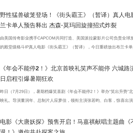
的情感张力层层递进，也让观众对这部在战火中淬炼人性的作品更添期待。
评，坦言影片笑点轻松，无晦涩内容，亲子同看全程欢乐，全家观影适配
转变极具冲击力，最终幡然醒悟点名的高燃片段更完整撑起故事层次感，
日登陆全国影院，相约家人朋友共赴一场妙趣横生的大唐奇幻冒险。 4.jp
影片细节，透露片中《题菊花》一诗的作者黄巢，以及创作背景与刘奔存
爽”等口碑关键词全网刷屏，以最直观的情绪感受，全方位肯定影片纯粹
乱“逗”，爆梗整活不能停的全新脑洞故事，由董润年执导，应萝佳担任总
衔主演。该预告以盛夏校园为底色，完整铺展三人错综复杂的暗恋拉扯，
苏苏.jpg 7丽娜.jpg 电影《欢迎来龙餐馆》由坏猴子（上海）文化传播有
满。影片牢牢抓住大众情绪需求，以纯粹畅快的喜剧质感俘获全年龄段观
少观众深受触动；刘马组合借助无限流外挂“癫疯”冲击，全程高能输出，
5.jpg 电影《大唐妖探》由深圳千万间影业有限公司、冰滴映画影视传媒(
性关联；面对观众提出的对于当下“社会化”议题的困惑，总制片人应萝佳
的爆笑喜剧气质。今日电影全国上映，口碑热度更是持续攀升，全新设定
人，张若昀、白客、高叶领衔主演，大鹏、庄达菲惊喜出演，孙艺洲特别
女单向奔赴的心动、少年隐忍沉默的守护、毕业即分手的青春遗憾尽数呈
野性猛兽破笼登场！《街头霸王》（暂译）真人电
司、北京大麦娱乐文化有限公司、中国电影产业集团股份有限公司、儒意
兼具直击人心的情感共鸣。影片正在爆笑热映，和朋友家人一起走进影院
影的爆笑氛围与打工人的解压爽感双双拉到极致。 5.jpg 6.jpg 7.jpg 与
有限公司、天津猫眼微影文化传媒有限公司、北京梦之城文化有限公司、
分享亲身经历，她认为认清自己想做什么，便朝着这个方向稳步前行，不
“无限流”脑洞大开，在极致喜感之外再叠加惊喜观感，被网友亲切称呼为
演，田雨、王耀庆特别出演，李乃文、李晨、欧阳奋强友情出演，童漠男
延续台式青春细腻治愈的叙事质感，用满是烟火气的校园日常，戳中所有
兰卡单人预告释出 杰森·莫玛回旋撞招式炸裂
娱乐股份有限公司、梦将军（上海）影业有限公司、北京元气娱乐文化有
浸式收获一场痛快解压的欢乐观影之旅。 电影《年会不能停！2
时，影片层层撕开欺上媚下、裙带关系、无效内卷、形式主义等各类现实
蓝海影视文化集团股份有限公司、郭帆（北京）影业有限公司、深圳市一
求融入不适应的环境；张若昀也带来自己的感悟，称坚持本心和“社会化”
人最强外挂”。刘马组合喜提金手指在众和集团一路卡bug打怪升级，爆
酷的滕、闫佩伦主演，钟汉良特邀出演。影片目前火热预售中，8月1日
在夏日里不敢宣之于口的年少心事。 盛夏心事尽数展露 三角爱
司、浙江开心麻花影业有限公司、东阳浦天影视文化有限公司、北京上狮
北京合众睿客影视文化传播有限公司、天津猫眼文化传媒有限公司、中国
象，精准戳中打工人爽点，让观众在捧腹大笑后亦获得深层的情感释放与
艺文化传媒有限公司、北京千万间文化传播有限公司、北京萌谷文化传媒
矛盾，找到自己的定位，也可以在秩序中稍作改变；白客则引用《出师表
爽感层层升级，“狂扇巴掌”的高燃名场面更是让网友直呼“爽得乳腺通畅”“
上映，一起走进影院越笑越大「升」！ 2.jpg 青岛路演全场热情拉满 花
织甜蜜与离别酸涩 此次发布的“夏日恋恋” 版预告以苏明仪第一
由美国传奇影业携手CAPCOM共同打造、美国派拉蒙影片公司负责全球
集团有限公司、上海儒意影视制作有限公司出品，影片将于8月11日全国
产业集团股份有限公司、儒意电影娱乐股份有限公司、上海有态度文化传
鸣。随着口碑持续走高，越来越多的观众选择二刷三刷，“全程爆笑”“很
公司、北京微梦创科网络技术有限公司出品，将于8月8日全国上映，正
表达观点，一句“亲贤臣，远小人，此先汉所以兴隆也；亲小人，远贤臣
掌下去整个人都通透了”。荒诞又真实的现实刻画也令人感同身受、共鸣
笑点共鸣双在线 青岛路演现场互动氛围热烈十足，董润年、应萝佳，张
切入，开篇便直白袒露少女暗恋：她总能在人群一眼望见颜立尧，偷偷坐
的殿堂级格斗IP真人电影《街头霸王》（暂译），今日重磅放出布兰卡单
映，8月8日至10日14:00-21:00举行全国超前点映。
限公司、中青新影文化传媒（海南）有限公司出品，正在爆笑热映。
笑成这样了”“看完就一个字爽”的自来水短评依然刷屏不断。这个暑假，
预售中！此外，电影8月4日-7日多城特别放映惊喜加码，欢迎观众抢先
后汉所以倾颓也”，令现场笑声四起，同时也引人回味深思。 6.jpg 5.jpg 7.
满，不少影评人盛赞其轻松的喜剧外壳下，是一把刺向现实职场乱象的利
白客、大鹏、田雨集结花式整活玩梗，戳中观众笑点，同时走心互动直击
偷拍骑车的他，即便被闺蜜戳中心事仍嘴硬不肯承认；镜头切换至颜立尧
告。作为街霸系列辨识度拉满的野性格斗家，由杰森・莫玛颠覆形象饰演
院看《年会不能停！2》，解压不能停、快乐不能停。 电影《年会不能停
锁长安奇案！
影片全国热映口碑走高 爆笑燃爽解压共鸣 电影《年会不能停！2》正式
既有娱乐爽感，亦有现实温度。影片正在爆笑热映，和搭子走进影院享受
心。张若昀与白客现场接受观众挑战，对视十秒比拼剪刀石头布，几局博
角，他因保健室被苏明仪细心照料对她产生了兴趣，当风吹落的帽子被他
兰卡携雷电之力震撼登场，笼斗绝境、兽化嘶吼、回旋撞等完整亮相，带
《年会不能停2！》北京首映礼笑声不能停 六城路
2》由北京合众睿客影视文化传播有限公司、天津猫眼文化传媒有限公司
线后，猫眼电影开分9.6，各大媒体平台收获海量好评，“好看好笑好爽”的
酣畅淋漓的观影体验。 杭州站路演顺利举行 主创嗨聊互动笑声不断 昨日
翻全场；大鹏现身惊喜拉满，谈及这次年会表演笑称心情非常激动，更爆
戴上、下雨天他带着她躲雨等细碎画面，铺展出两人暗藏情愫的双向试探
汁原味的游戏经典设定，作为丛林的电击猛兽，布兰卡以其独特的野性魅
日启程引爆暑期狂欢
国电影产业集团股份有限公司、儒意电影娱乐股份有限公司、上海有态度
好”评价构成观众热议高频词汇，精准凸显影片纯粹的喜剧质感与超强解
小分队董润年、应萝佳、张若昀、白客、卢庚戌集结杭州站，与观众欢乐
时与白客“在台上吸氧把歌唱完”；还有观众称田雨饰演的 Bob 总甩手掌
当苏明仪主动追问心意，颜立尧的沉默，瞬间击碎少女的满心期待。随着
强大的电击能力在游戏中成为了众多玩家的心头好，这次从游戏到屏幕，
传播有限公司、中青新影文化传媒（海南）有限公司出品，正在爆笑热映
性。伴随观影热度持续攀升，“猴子大闹众和”“小学奥数题”“打脸反击”等
动，分享观影感受。导演董润年分享关于“三味真火”包子铺摆放“太上老君
标待人的行事风格与自家领导完美重合；主创更复刻片中扇巴掌名场面，
误会接连爆发：颜立尧被现任质问动心无从辩解，程砚的出现让苏明仪情
压迫感直击而来，再度点燃全球老玩家情怀。 封面图_26.jpg 电影《街
昨日（7月29日），暑期档爆笑喜剧《年会不能停2！》举办“笑出升势”
场面火速出圈，全网刷屏玩梗，传播声势持续走高。“笑到崩溃”“全场爆
幕后创作巧思，他指出炼丹炉里反复熔炼才能成就一颗仙丹，影片无限循
影片这次是打工人“嘴替 + 手替”，双重解压爽感拉满。 4.jpg 3.jpg 谈及
溃，颜立尧和程砚大打出手......故事拉扯感持续升级。预告结尾单车告白
王》（暂译）故事聚焦1993年世界格斗大赛，赛场之内拳脚交锋、知名
映礼。导演董润年、总制片人应萝佳，领衔主演张若昀、白客，惊喜出演
停”等真实反馈层出不穷，再度印证影片实打实的高密度笑点。更有观众
意义本质与此相同，同时也是呼应第一部金银角大王的隐藏彩蛋。总制片
心创作，导演董润年现场透露故事有取材近年真实采访素材，无限流设定
名场面，与毕业分手的泪目画面形成鲜明对比，将少年爱而不得的青春遗
番上演；赛场之下邪恶组织暗流涌动，利用地下笼斗、全球赛事酝酿巨大
菲，特别出演田雨、王耀庆，友情出演李乃文、李晨，主演童漠男、闫佩
电影是“打工人的最强续命神器”，盛赞角色马杰为“今年银幕第一乳腺恩人
萝佳的走心发言令观众动容，她坦言《年会不能停！2》创作最大的动力
下，内核依旧聚焦普通人在职场遭遇的现实困境。总制片人应萝佳表示对
至顶点。 影片横跨十年光阴，高中时期身为风纪股长的苏明仪
谋。隆不仅要直面昔日战友的宿命对决，还要迎战布兰卡这类能力诡异、
吕星辰等主创悉数亮相，现场分享创作巧思与幕后故事。同时，路演也将
电影《大唐妖探》预售开启！马嘉祺献唱主题曲《
生动道出观影过程中酣畅淋漓、解压放松的极致爽感。 8.jpg 9.jpg 与此
于观众，真诚希望大家能在笑声中消解职场的烦恼、拥有很多幸运。现场
中极具仪式感的年会戏份，剧组特意沿用第一部同款拍摄场地，保留情怀
登记违纪之名靠近随性不羁的颜立尧，把心动藏进每一次记名；程砚始终
凶悍的特殊格斗家，多重危机交织，对决悬念拉满。影片已定档2026年1
日开启，主创们将在青岛、杭州、上海、深圳、成都、郑州六城陆续与观
退！》邀你共赴探案之旅