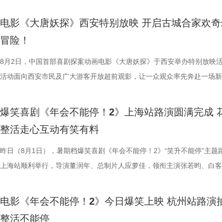
感十足；北京文艺评论家协会主席王一川提出影片独创“喜悲融正”美学，
越来越棒。我看得意犹未尽，有太多好看的画面和场景，非常期待第二部
甚至需要借助滑轮才能开启。这道菜将中东烤鱼融入东北铁锅炖的融合创
沈腾饰演的徐福一声“上菜”，菜品热气上桌，龙餐馆的日常徐徐展开。徐
张若昀饰演的刘奔对标刘备，欧阳奋强饰演的董事长类比献帝，几人现场
漠男、酷酷的滕、闫佩伦主演，钟汉良特邀出演。影片猫眼电影开分9.6
动，畅聊创作细节与名场面，一路笑声不断。影片讲述了“缺心眼”刘奔与
化循环叙事包裹职场异化的悲剧内核，完成价值升华。亦有中国艺术研究
周铁男则称赞“这是一部诚意满满的原创动画电影。”而罗圣灯更是在观影
不同饮食文化在碰撞中，呈现出新鲜感与奇特的视觉。随着一道道菜肴陆
蒋奇明饰演的马俊生分工合作，在轻松热闹的氛围下，将餐馆经营得井井
抛梗调侃，轻松欢乐。 谈及影片结尾刘奔高燃点名之后的去留问题，导
在爆笑热映，一起走进影院越笑越大「升」！ 成都站路演顺利
气”马杰包子铺“癫疯”相遇、喜提“无限流体验卡”，由此开启掀桌狂欢、打
电影《大唐妖探》西安特别放映 开启古城合家欢奇
视研究所所长赵卫防、中国电影评论学会常务副会长张卫等专家一致认为
中落泪，并表示很喜欢这部电影的风格：“把大唐重新架构了一下，变成
锅，热气升腾、香气弥漫，食客围坐之间的热闹场面，不仅呈现出浓郁鲜
条。徐福凭借地道的中餐手艺，让这间小店在异国逐渐打开局面，生意日
年和总制片人应萝佳分别给出不同答案：导演董润年认为刘奔经历多年循
欢笑温情双向在线 成都站路演映后，导演董润年、总制片人应
袭的全新脑洞故事，由董润年执导，应萝佳担任总制片人，张若昀、白客
冒险！
限流不是弱化现实主义，而是用魔幻隐喻放大现实荒诞，影片大胆突破前
关满满的度假胜地。” 台下其他观众的分享同样踊跃，一位驱车
生活气息，也让人与人之间的情感在一餐一饭中被悄然连接。美食特辑的
火。烤全羊、铁锅炖等中式美食在异国他乡接连登场，呈现出一派火热的
已看淡得失，不在乎去留，而胡董事长清楚公司管理弊病，认可刘奔的想
携张若昀、白客、庄达菲、孙艺洲、田雨、欧阳奋强等一众主创现身，整
叶领衔主演，大鹏、庄达菲惊喜出演，孙艺洲特别主演，田雨、王耀庆特
架，为国产喜剧题材影片提供宝贵创作样本。整场研讨会好评如潮，业界
小时带孩子赶来的妈妈感慨：“咱们中国的《山海经》、榫卯结构，这些
尾，文牧野导演道出“在徐福眼里，没有什么事儿是比好好吃饭更重要的了
景象。然而，突如其来的战火打破平静，炮声骤起，熟悉的日常被迫中断
初心，会尽力留下他；总制片人应萝佳则从企业发展视角进行分析，称刘
后交流兼具趣味互动与走心分享，收获现场观众热烈反响。现场观众发起
演，李乃文、李晨、欧阳奋强友情出演，童漠男、酷酷的滕、闫佩伦主演
8月2日，中国首部喜剧探案动画电影《大唐妖探》于西安举办特别放映
一致认可影片兼具艺术创新、现实温度与市场潜力，为主创持续深耕现实
西应该让孩子们见识到。”一位带着弟弟前来观影的姐姐分享道：“我弟弟
朴素表达，让这份关于生存与温暖的理解更具分量。美食特辑在展现温暖
火逐渐席卷整座城市。镜头在美食与硝烟之间快速切换，一边是孩子围在
发言极具正向价值，公司若将其开除极易引发危机，高层势必会力保他。
表情管理小游戏，结合加班、功劳被抢、团建取消等各类扎心场景让各位
汉良特邀出演。影片猫眼电影开分9.6，正在爆笑热映，一起走进影院越
活动面向西安市民及广大游客开放超前观影，让一众观众率先奔赴一场新
材、打造兼顾共情与深度的作品奠定了坚实信心。 电影《年会
11岁，被探案剧情牢牢吸引住。我个人也很喜欢借着破案带出的盛唐市
的同时，也进一步凸显出创作团队对人物关系与叙事质感的细致打磨，让
边学做菜，另一边却是孩子们接受军事训练，一边是热油翻滚，一边是战
不同维度的解读，让观众对年会落幕之后的故事走向有了更多想象空间。
整活演绎，金句频出、笑点拉满；还有观众送趣味锦旗、请主创复刻Bob
大「升」！ 1.jpg 2.jpg 深圳路演欢乐举行 主创趣谈幕后创作 深圳站路
乐的大唐探案之旅，沉浸式体验“机关长安城”独具韵味的东方美学与震撼
停！2》由北京合众睿客影视文化传播有限公司、天津猫眼文化传媒有限
情，中式机关设计也很有巧思。”还有一位带着孩子二刷的家长表示：“孩
好菜与一段故事在影像中形成彼此映照。 厨房三人组定格龙餐
飞。预告前半段喜感松弛，后半段局势陡转，也让这部战争题材影片呈现
还有小观众大胆发言，在线喊话主创助力“取消暑假作业”，其家长盛赞影
牌比心名场面等，各类花活接连呈现，笑声此起彼伏。 导演董
场，董润年、应萝佳、张若昀、白客、酷酷的滕等主创齐聚亮相，现场多
觉奇观。不少携孩子一同观影的家长纷纷表示：“孩子看得很开心”“让孩
爆笑喜剧《年会不能停！2》上海站路演圆满完成 
司、中国电影产业集团股份有限公司、儒意电影娱乐股份有限公司、上海
别喜欢龙宫浴场、百妖夜行的情节。这个电影特别适合全家一起看，不光
馨日常 色香味承载和平表达 同步释出的“菜备好 请就胃”版海报
同于以往的面貌。身处动荡之中，徐福和马俊生也被裹挟，甚至被爆炸波
点极度适配全家观看，现场笑声迭起，欢乐四溢。更有一位三刷观众表示
解读影片循环设定暗含人生成长的隐喻，他以刘奔、马杰示例，称当真正
刷、三刷观众踊跃分享新的感悟和发现，还有不少亲子观众到场观影，与
到了传统文化的魅力”。影片由程腾执导，黄珉联合导演，雷淞然、张呈
整活走心互动有笑有料
度文化传播有限公司、中青新影文化传媒（海南）有限公司出品，正在爆
友能参与探案，大朋友也能感受到人与妖之间的大爱与温情。”现场还有
龙餐馆后厨的备菜日常切分为层层展开的窗口式结构，徐福、马俊生、赛
预告结尾，一句“徐先生，你真觉得这战争跟你没关系吗？”警告声响起，
分别带孩子和母亲一刷、二刷，一家人各有感悟，共享欢乐与共鸣。即将
自己内心所求就能跳出循环；谈及现实与理想主义的冲突，总制片人应萝
共同嗨聊，氛围热烈。现场趣味互动花样不断，张若昀复刻假面骑士、全
名不分先后）领衔声音出演，将于8月8日全国上映，目前正在火热预售
映。
小男孩激动地表示：“这部电影我给到夯！看到中国动画出了这么一部新
人穿插其间，与食材一同构成一幅鲜活而具体的烟火图景。画面以食材与
人们对故事走向的好奇，龙餐馆在战火中会遭遇什么？徐福与马俊生的生
之时，全体主创向现场观众致以诚挚谢意，现场更趣味玩梗为张若昀送上
合亲身经历，坦言看清现实后依旧坚守理想主义才是独属于自己的人生底
择“马”系人设、一起说“爱你呦”等整活轮番上演，欢声笑语贯穿全程。 现
1.jpg 此次影片选择在西安开启特别放映，正是出于对千年长安盛唐底蕴
昨日（8月1日），暑期档爆笑喜剧《年会不能停！2》“笑升不能停”主题
品，我十分欣慰！”语气一本正经，惹得全场欢笑鼓掌。作为中国首部喜
为主要视觉元素，龙餐馆的烟火气与异域氛围交相辉映，碰撞出中外文化
将走向何方？ 4赛夫.jpg 3沈腾 蒋奇明.jpg 文牧野带领新组合碰撞新火花
祝福，爆笑声四起，整场路演就在欢笑与温情交织的氛围中圆满收官。
真挚发言令现场观众动容落泪；张若昀亦对此有所解读，他表示刘奔虽被
众提问刘马组合穿越闯关是否也对应《西游记》里师徒取经的情节，导演
敬。影片以万国来朝的大唐为故事背景，将机械动能与唐代都市风貌相融
上海站顺利举行，导演董润年、总制片人应萝佳，领衔主演张若昀、白客
案动画，《大唐妖探》以全年龄适配的合家欢质感，点燃了暑期档家庭观
的别样火花。画面既呈现出开灶前的充分准备，也将“好好吃饭”的氛围具
好吃饭传递最朴素的温暖 同步发布的定档海报，龙餐馆主厨徐福站在红
3.jpg4.jpg 爆笑喜剧引燃观影热潮 多元受众共赴欢乐之旅 电影《年会不
蒙尘却从未熄灭过理想火种，只要时机环境合适，每个人都愿意为理想再
年一连分享影片与四大名著关联的多个隐喻巧思：除去《西游记》，马杰
参照唐代长安“二市一百零八坊”的城市布局，打造出一座前所未见的“机
别主演孙艺洲，特别出演田雨、王耀庆，主演范湉湉齐聚现场，畅聊台前
观影期待。 电影《大唐妖探》由深圳千万间影业有限公司、冰
化。在温暖的光线中，呈现出三人之间如同亲人般的亲密关系，也展现出
前，身后巨幅龙纹折扇展开，东方韵味十足。身前一桌中式菜品依次铺陈
2》正在全国热映，高能欢乐戏份贯穿始终，沉浸式爆笑观影体验，让观
一番；面对年轻观众对未来职场的焦虑，白客送上通透的人生态度，他直
掌名场面对应《水浒传》除暴安良的侠义底色、片中 “卧龙凤雏”“三顾茅庐
城”。此外，主创团队还依托“八水绕长安”的经典水系布局，设计贯穿整
后，惊喜互动不断。影片已于昨日全国公映，猫眼电影开分9.6，爆笑爆
电影《年会不能停！2》今日爆笑上映 杭州站路演
画影视传媒（天津）有限公司、天津猫眼微影文化传媒有限公司、北京梦
的大片质感与人情温度。 在对于美食呈现的执着，体现出整个
带笑意的徐福专注掌勺，将酱汁淋入松鼠桂鱼之上，热气腾腾格外诱人。
底卸下生活与工作疲惫，收获满分解压爽感。张若昀与白客组成的刘马组
“做恶人也可以，做勇士也可以，做好人也可以，做‘坏人’也可以，只要你
设计出自《三国演义》，至于《红楼梦》的巧妙化用，导演更是风趣概括
的动力脉络，将大唐千年璀璨文明与奇巧精妙的机关创意完美融合，构建
感全网认证，口碑热度持续走高，成为暑期档打工人解压放松的狂欢盛宴
整活不能停