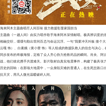
海来阿木主题曲唱尽人间百味 接力救援彰显家国担当
主题曲《一趟人间》由实力唱作歌手海来阿木深情献唱。极具辨识度的
相融交织，缓缓勾勒出世间百态与命运沉浮。一句“我要冲天叫板 撞个
云嘎 饰）、白素娥（黄小蕾 饰）等人组成的救援队救人的信念与决心，
同步发布的终极海报，定格了众人齐心协力抢救药品的瞬间。肖央、阿
战，他们彼此携手共渡难关。影片取材自真实地震事件，构建了极具张
历史的回响：在那场大地震中，一众身陷灾难的普通人，在生死岔路口
抗天灾，用凡人微光温暖破碎人间。