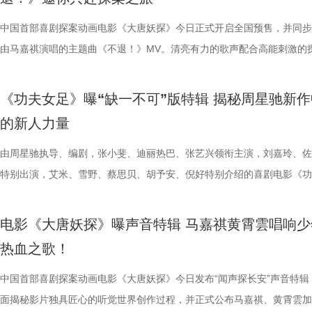
影片的深度内核与温情共鸣向内容也在持续发酵，不同于前作“大点名”的
整活接连不断，张若昀、白客神还原“三顾茅庐”名场面，乱讲“PPT”精神
续，在她眼中，年会戏份的本质是打工人的精神寄托，这也是贯穿整个系
守在少女身后，将满腔爱意独自封存，始终没有勇气袒露心意。同龄人肆
16日北美上映。 地下笼斗氛围拉满 经典招式高燃呈现 这支单人预告以
面。 自开启限时点映以来，电影密集的爆笑笑点、脑洞大开的
戏剧表达，本片结尾刘奔的高燃点名名场面，让一众踏实肯干、默默付出
魔性抽象，引得台下笑声此起彼伏。张若昀更是喜提一把“教育之剑”，一
精神内核。张若昀与观众同样感动于片尾演讲戏份，直言“个人力量很难
霍青春，三人却被迫提前面对情爱纠葛与成长别离，那些藏在盛夏、止于
黑张力的斗兽场牢笼拉开序幕。铁笼栏杆之内，无数被囚禁者疯狂冲撞栏
叙事，搭配燃爽的逆袭情节，持续收获广大观众强烈共鸣。影片讲述了新
中国首部喜剧探案动画电影《大唐妖探》今日正式开启全国预售，并同步
层从业者被看见、被认可，这一细腻呈现瞬间戳中无数观众的心声，不少
断刘奔的奥数烦恼。面对观众的“求扇”名单，白客幽默在线“普法”，现场
结构性问题”，真正改变环境的力量藏在每一个普通打工人身上；白客谈
的心动，最终化作跨越十年无法抹平的青春怅惘。 塑造多元暗
将这场生死擂台的狂暴气息推向极致。转瞬之间，牢笼深处电光骤然闪烁
工人“癫疯”相见，群像集结大乱“逗”，爆梗整活不能停的全新脑洞故事，
由马嘉祺演唱的主题曲《不退！》MV。清亮有力的歌声配合高能刺激的
观影后表示“眼泪唰的一下就掉下来了”，共情感染力十足。影片正在爆笑
连连。接续青岛站主创跳舞名场面，在张若昀的歌声下，导演董润年与卢
杰的“打脸式反击”，调侃其反差感拉满的举动是“民谣风混搭摇滚风”；大
像 联动毕业季戳中青春离别共鸣 区别于市面上甜宠向青春片，
道覆盖高压电流的绿色兽形身影破土而出，布兰卡正式登场，野性威压瞬
润年执导，应萝佳担任总制片人，张若昀、白客、高叶领衔主演，大鹏、
片段，将狄少（声音出演 雷淞然）、阿萨（声音出演 张呈）不信天命、
映，结伴观影开怀大笑！ 电影《年会不能停！2》由北京合众睿客影视文
两位“开朗大男孩”即兴开跳，歌舞不能停，全场欢呼鼓掌更是热闹十足。
演现场更高歌一曲《我的未来不是梦》将场面直接拉回影片年会表演高燃
偷喜欢你》以写实笔触刻画两种截然不同的暗恋：苏明仪明目张胆、小心
卷整片斗兽场。 电光缠绕全身、蓬松鬃毛根根竖立，杰森・莫玛饰演的
菲惊喜出演，孙艺洲特别主演，田雨、王耀庆特别出演，李乃文、李晨、
妥协的态度诠释得淋漓尽致。 平台单曲图.jpg 影片由程腾执导，黄珉联
《功夫女足》曝“缺一不可”版特辑 揭秘周星驰新作
播有限公司、天津猫眼文化传媒有限公司、中国电影产业集团股份有限公
正在爆笑热映，今日至8月4日还将在上海、深圳、成都、郑州相继与大
落；田雨则幽默建议现场观众“送一张电影票给领导”，在欢乐中青岛站路
的单向奔赴，程砚沉默隐忍、不求回应的长久守护，两种隐秘心事交织，
遵从游戏形象，绿色兽化皮肤、锋利爪牙与狂暴体态高度还原玩家记忆中
奋强友情出演，童漠男、酷酷的滕、闫佩伦主演，钟汉良特邀出演。影片
演，雷淞然、张呈（排名不分先后）领衔声音出演，将于8月8日全国上
的新人力量
儒意电影娱乐股份有限公司、上海有态度文化传播有限公司、中青新影文
面，带来更多欢声笑语。 电影《年会不能停！2》由北京合众睿客影视文
满落幕。8月1日，与搭子结伴走进电影院共享欢乐盛宴。 5.jpg 限时点
极具共鸣的青春情感群像。影片紧扣 “毕业季就是分手季” 这一大众青春
林兽人。登场瞬间，周身不断迸发噼啪电光，完美呈现布兰卡特有的雷电
眼、淘票票点映评分9.6，目前火热预售中，8月1日，全国上映，一起走
售现已开启，可提前购票共赴这场欢乐探案之旅。 主题曲《不退！》MV
媒（海南）有限公司出品，正在爆笑热映。
播有限公司、天津猫眼文化传媒有限公司、中国电影产业集团股份有限公
爆棚 爆笑解压高分认证 电影《年会不能停2！》此前已于7月25日至26
把夏日心动与毕业离别绑定，点明年少情爱最大的遗憾 便是盛夏热烈相
力。预告最令玩家热血沸腾的名场面紧随而至：布兰卡屈膝蓄力，身躯猛
院越笑越大「升」！ “笑出升势”北京首映礼圆满举行 主创爆笑
上线 声声铿锵勾勒热血无畏 此次释出的主题曲《不退！》由马嘉祺倾情
由周星驰执导、编剧，张小斐、迪丽热巴、张艺兴领衔主演，刘嘉玲、佐
儒意电影娱乐股份有限公司、上海有态度文化传播有限公司、中青新影文
多城限时点映，首轮点映开启后即好评刷屏、爆笑认证，为呼应广大观众
抵不过毕业分离，一句 “为你好” 成为分开最无力的借口，道尽少年相爱
缩成球状，全身电流同步爆发，高速旋转直冲向前，呈现经典回旋撞招式
现场笑声不断 本次首映礼现场氛围热烈，董润年、应萝佳、张
唱。整首歌以热血张扬的摇滚曲风为基底，用硬朗有力的旋律与态度鲜明
特别出演，艾米、雪野、蔡思贝、胡予安、倪好特别介绍的喜剧电影《功
媒（海南）有限公司出品，正在爆笑热映。
呼声，将笑声传递至更多城市，7月27日至28日再进一步开启全国限时点
守难的笨拙与心酸。 影片延续台湾青春片标志性氛围感镜头，
速翻滚带起强劲气流，冲击力视觉效果拉满，短短数十秒的片段里，既展
昀、白客等主创佩戴专属工牌道具亮相，庄达菲、李乃文随身携带与角色
词，搭配马嘉祺清亮且极具穿透力的高音，将少年身处困局绝不退缩的锐
足》燃爽热映中，今日影片发布“缺一不可”版特辑。特辑完美传递了“周
观影氛围热情浓烈，爆笑声量一路猛涨。“银幕里在认真升上去，银幕外
公车偷拍、保健室照料、雨天送伞、单车告白等校园场景，用柔和光影还
兰卡不受束缚的野兽格斗风格，也暗藏身世伏笔，他是流落丛林、变异、
有关的拍手器、著作《我和众和集团的故事》，全员精神状态满分，欢乐
坚守真相的凛然心气尽数唱出。“不退让、不低头”的内核贯穿始终，既有
中没有小角色，只有共同完成故事的人”这一精神。这群大银幕新面孔凭
电影《大唐妖探》曝声音特辑 马嘉祺黄霄雲唱响少
得哈哈哈哈哈哈哈哈哈”“影院左右笑得声音一个比一个大”“笑到脸疼爽到
属于夏日的青涩悸动。剧情不刻意制造圆满结局，坦然接纳暗恋落空、相
生存的孩子，被迫困于地下斗兽笼，沦为被操控的厮杀工具。 野性角色
扑面而来。现场高能整活轮番上演，张若昀、白客解锁海绵宝宝与章鱼哥
成见的桀骜锋芒，也藏着明辨是非的坚定底色。在电影院立体环绕音的视
自的倾情诠释与独特风格，碰撞出强烈的戏剧火花，真正成为了整部电影
热血之歌！
掌，感觉大脑褶皱被抚平”“让人在爆笑之外，还获得了超出现实的爽感”
离的青春常态，既有双向心动的甜蜜温存，也有三角对峙、被迫分手的撕
画 主创团队精工还原游戏内核 作为《街头霸王2》登场的经典人气角色
味联动，热血浓人和佛系淡人的反差感拉满，极致契合片中角色特质；田
境中，这首歌曲将给观众带来更强的冲击力，演唱细节与音色质感清晰呈
不可的存在。截止7月28日，影片票房已突破20亿大关，好评不断，轻松
评论中影片含笑量100%，更有网友称爆笑程度需带纸入场，因为会“笑出
感，情绪层次饱满动人。并且选择七夕上映，也是让观众在浪漫节日里，
卡从来不只是"那个绿色的怪物"。布兰卡本名吉米，幼年由于空难流落亚
王耀庆、李晨、李乃文四人现场“怪力比心”；众人模仿趣味表情包，班味
同时，也让这份锐气与坚守更直击人心。 预售开启图.jpg 主题曲MV在视
的笑点让无数观众在影院收获了最纯粹的快乐，硬核燃爽的逆风翻盘更是
中国首部喜剧探案动画电影《大唐妖探》今日发布“闻声探长安”声音特辑
泪”，还得备好金嗓子因为会“笑到嗓子疼”。爆笑解压爽感之外，影片叙
己止于毕业的暗恋遗憾画上句号。 电影《偷偷喜欢你》由阿荣
雨林，长期的丛林生存令他的身体发生异变，所以他掌握放电、旋转冲撞
金句频出，“等忙完这一阵，就可以忙下一阵了”“我时常在想，我在想什么
现上也颇具巧思，特别打造了极具大唐气韵的实景拍摄场地，灯火摇曳间
了家庭观影狂潮。 娥眉队团结一致缺一不可 银幕新人各显神通全员全力
面揭秘影片独具匠心的听觉世界创作过程，并正式公布马嘉祺、黄霄雲加