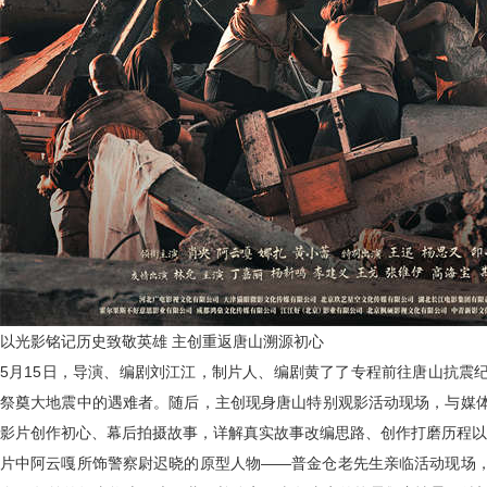
以光影铭记历史致敬英雄 主创重返唐山溯源初心
5
月
15
日，导演、编剧刘江江，制片人、编剧黄了了专程前往唐山抗震
祭奠大地震中的遇难者。随后，主创现身唐山特别观影活动现场，与媒
影片创作初心、幕后拍摄故事，详解真实故事改编思路、创作打磨历程以
片中阿云嘎所饰警察尉迟晓的原型人物——普金仓老先生亲临活动现场