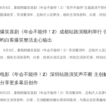
对职场百态的犀利描摹，荒诞戏谑却格外真实，笑点扎实，爽感层层递进
把大唐与机关结构相融合，城市里翻转招牌、空中轨道、机关餐馆，一切
映。 匠心烹制银幕美食奇观 龙餐馆“核心团队”首聚展现热闹氛
馆从生意渐入正轨到突遭战争打断的转变过程，影片在热闹营业与战火四
难与守护的深层含义，将其塑造成承
压感直抵心底。影片正在热映，和搭子一起走进影院，沉浸式体验这场酣
靠机关运行的，希望让大家觉得熟悉的同时又感到新奇。” 领衔
此次发布的美食特辑以徐福、马俊生和龙餐馆的孩子们，通过视
间形成鲜明反差。定档海报中，徐福立于满是弹孔的红墙之前专注掌勺，
8月4日，暑期档爆笑喜剧《年会不能停！2》“笑升不能停”主题路演于郑
停留于反战表层，而是深入呈现普
瘾的解压狂欢！ 专家座谈会顺利举办 主创解读年会新篇创新叙
出演雷淞然、张呈也在现场畅聊从舞台搭档到声音出演搭档的感受。雷淞
话和观众们隔空打招呼开头，迅速将观众带入烟火气十足的龙餐馆。炉火
佳肴满桌，与身后未散的硝烟痕迹形成鲜明对照。定档预告与海报将战争
圆满收官，导演董润年、总制片人应萝佳，领衔主演张若昀、白客，特别
“好好吃饭”的朴素信念传递人文关
昨日（8 月 7 日），电影《年会不能停！2》专家座谈会于北京
言：“我们从舞台走到大银幕后面，配合还是很默契。”并透露“狄少和我
腾、锅气升腾，各式中式菜肴在翻炒与焖煮间接连出锅。随即，龙餐馆核
酷、美食的烟火气与热闹的氛围一同装盘上桌，让人对这道别具风味的暑
田雨，友情出演欧阳奋强亮相现场，与现场观众面对面畅聊互动，现场氛
度的表演；蒋奇明则展现其优秀的
开，影片导演董润年、总制片人应萝佳与业内、学界专家齐聚现场，围绕
会更贴近一些，都比较内敛；张呈热血的一面和阿萨也很像。”张呈也补
员逐一亮相，金牌主厨徐福掌勺稳健，技艺了得，在花絮里，沈腾上手学
“硬菜”充满期待。《欢迎来龙餐馆》由IMAX特制拍摄，在IMAX银幕上，
情洋溢。影片讲述了“缺心眼”刘奔与“没脾气”马杰包子铺“癫疯”相遇、喜提
引发观众对爱与和平的持续共鸣。 9文
爆笑喜剧《年会不能停！2》成都站路演顺利举行 
创新叙事、现实表达与市场传播等议题展开研讨。谈及影片“无限流”叙事
读二人角色内核：“阿萨代表纯真，狄少代表求真，两个人身上有共通之处
勺、切墩，学习的过程轻松又充满欢乐；大堂经理马俊生在前厅后厨间来
重要场景将上下延展，为观众独家呈现多26%的画面内容，身临其境体
限流体验卡”，由此开启掀桌狂欢、打脸逆袭的全新脑洞故事，由董润年
迎来龙餐馆》由坏猴子（上海）文
昀白客爆笑整活走心输出
式，导演董润年表示，创作中借用循环外壳作为反讽载体，借主角反复试
总制片人曹紫建分享了创作团队探索国漫新类型的初心：“希望
忙，与徐福的初次碰面便“独自扛下所有”；餐馆学徒赛夫起初与师父徐福
的战争场面与美食烹制的烟火细节。电影《欢迎来龙餐馆》由文牧野执导
导，应萝佳担任总制片人，张若昀、白客、高叶领衔主演，大鹏、庄达菲
司、中国电影产业集团股份有限公
拆解送礼、站队等各类潜规则，以充满荒诞戏剧性的表达，直击普通人所
动画百花齐放，让观众看到更多元的作品。”制片人李莹莹则现场澄清此前
付，但在相处中逐渐形成默契，马俊生如同徐福与赛夫的“润滑剂”，让两
浩监制，文牧野、郎群力、钟伟编剧，沈腾领衔主演，蒋奇明、奥马尔·
出演，孙艺洲特别主演，田雨、王耀庆特别出演，李乃文、李晨、欧阳奋
8月3日，暑期档爆笑喜剧《年会不能停！2》导演董润年、总制片人应
（上海）影业有限公司、北京元气
的现实困境。总制片人应萝佳补充，“无限流”的设定在映照当代人日复一
打”导演的趣事，笑称导演“想要的东西都非常精密”，对细节有着极高要
够磨合成功。而徐福与龙餐馆里其他孩子们的互动也让龙餐馆里氛围更加
夫主演，李治廷特别出演，谢里夫·萨比、艾哈迈德·萨利姆、法鲁克·穆
情出演，童漠男、酷酷的滕、闫佩伦主演，钟汉良特邀出演。影片猫眼电
佳，领衔主演张若昀、白客，惊喜出演庄达菲，特别主演孙艺洲，特别出
公司、东阳浦天影视文化有限公司
现实感受之外，更具象化了年轻人躺平心态背后，无力改变困境的深层压
终才呈现出这座充满生命力的长安城。配音导演张喆则表示这部电影是非
闹。伴随着一道道菜品出锅，不仅展现出徐福的高超技艺与中国饮食的独
德、拉塞尔·希利、奈拉·阿克拉姆、卡尔玛·哈齐姆参加演出，苇青、张
分9.6，正在爆笑热映，一起走进影院越笑越大「升」！ 1.jpg2.jpg 郑州
雨，友情出演欧阳奋强出席成都路演，与观众近距离互动，分享台前幕后
视制作有限公司出品，影片将于8月
矛盾。 现场专家亦充分肯定影片创新价值，中国电影评论学会
合家庭观众看的一部电影——孩子看冒险和主角搭档，家长也能感受其中
味，也折射出每个角色不同的性格底色与处世方式。 美食特辑
情出演。 海报.jpg 沈腾勇闯中东做地道中餐 携手蒋奇明演绎战火下的小
演热情似火 欢笑声中圆满收官 郑州站路演映后交流全程氛围热烈，董润
事。现场不同年龄、职业的观众走心分享观影感受，全程欢笑与掌声交织
映中。
电影《年会不能停！2》深圳站路演笑声不断 主创
饶曙光称其是兼具深度的高级讽刺喜剧，以循环叙事拓宽国产喜剧表达边
与真挚。 大小观众踊跃分享 欢乐冒险获全龄观众好评
餐馆的日常与各个人物关系自然融合，在轻松、愉快的氛围中传递出更具
困境 电影《欢迎来龙餐馆》聚焦中东的中餐馆里徐福与马俊生在战火中
应萝佳、张若昀、白客、田雨、欧阳奋强等一众主创与不同年龄、职业的
片讲述了“缺心眼”刘奔与“没脾气”马杰包子铺“癫疯”相遇、喜提“无限流体
分享更多幕后创作
中国电影制片人协会理事长焦宏奋对影片记录新时代青年职场生态的时代
动现场不仅有主创们干货满满的分享，还有演员谭卓、雪野，喜剧演员周
的生活气息。为了将色香味俱全的中式美食真实呈现在银幕之上，剧组专
和羁绊，从烟火日常到战争突发，原本稳定的生活被打破，个体被卷入更
齐聚于此，既有轻松欢乐的趣味互动，也有直击人心的走心分享。现场欢
卡”，由此开启掀桌狂欢、打脸逆袭的全新脑洞故事，由董润年执导，应
给予高度认可，称其是对外讲好中国故事的优质载体；中央宣传部数字节
男、罗圣灯、黄金豆，动画导演赵霁、李夏、梁旋等业内嘉宾前来观影并
建了美食团队，与文牧野导演、美术指导反复打磨菜品，从食材选择到烹
时代动荡之中。在不断逼近的现实压力下，小人物的去留、选择与命运走
围拉满，张若昀、白客现场比心，大喊“不要小看我们之间的羁绊啊！”，
担任总制片人，张若昀、白客、高叶领衔主演，大鹏、庄达菲惊喜出演，
8月2日，暑期档爆笑喜剧《年会不能停！2》导演董润年、总制片人应萝
心主任张红称赞影片职场刻画犀利鲜活，笑点与现实议题巧妙融合，全片
观影感受。谭卓真诚赞道：“中国的动画越来越有自己的模样了，建模技
式，前后尝试了二三十道菜式。其中一口直径两米多的大铁锅尤为吸睛，
成为故事展开的核心。 1沈腾.jpg 2蒋奇明.jpg 在此次发布的定档预告中
声此起彼伏；化身“诸葛卧龙”的白客现场为其余主创匹配《三国演义》人
洲特别主演，田雨、王耀庆特别出演，李乃文、李晨、欧阳奋强友情出演
领衔主演张若昀、白客，主演酷酷的滕出席深圳路演，与观众近距离趣味