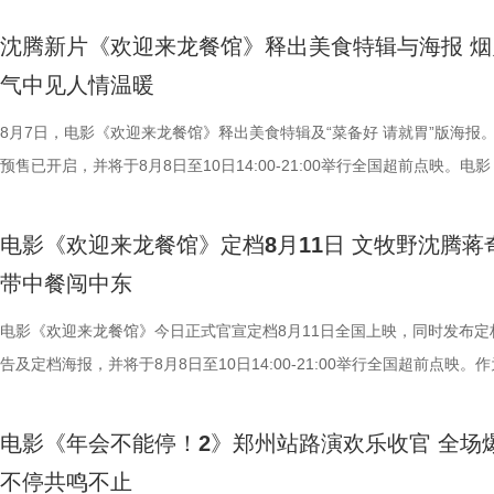
眼电影开分9.6，正在爆笑热映，一起走进影院越笑越大「升」！
白指导程寅，领衔声音出演雷淞然、张呈（排名不分先后），声音出演郭
治廷 饰）与龙餐馆的朋友们置身
尾彩蛋全员舞力全开 魔性洗脑解锁狂欢时刻 今日，电影《年会
建、蔡海婷、范哲琛等主创悉数亮相，分享幕后趣事，并与现场观众热情
材，笑意天真烂漫。但表面喜庆之
沈腾新片《欢迎来龙餐馆》释出美食特辑与海报 烟
停！2》惊喜释出“阳光开朗大男孩”彩蛋，全员集结放飞热舞，以魔性洗
交流。 影片讲述了立志成为“长安第一神探”的天才少年狄少（
新生与希望，也隐约映照时代动荡
气中见人情温暖
场面，为观众献上一场专属打工人的解压狂欢盛宴。随着音乐声响起，霓
演 雷淞然）与初入长安的狼妖实习捕快阿萨（声音出演 张呈）在机关长
为情感纽带，为画面增添耐人寻味的现实
闪烁，沉闷的办公室一秒切换热舞现场，张若昀、白客、高叶、孙艺洲率
开启了一段笑闹互怼的刺激探案之旅。自定档以来，影片以其新奇的世界
8月7日，电影《欢迎来龙餐馆》释出美食特辑及“菜备好 请就胃”版海报
腾 奥马尔·谢里夫.jpg 路演首
动全体员工律动起舞，将所有工作统统抛之脑后；田雨、王耀庆、童漠男
欢乐热血的冒险故事，以及“喜剧+探案”的类型创新，引发了无数观众的
预售已开启，并将于8月8日至10日14:00-21:00举行全国超前点映。电
首站电影《欢迎来龙餐馆》“美味配
酷的滕、闫佩伦更是解锁各式魔性舞姿，笑料百出；李乃文、欧阳奋强单
论。影片将于8月22日全国上映，8月7日多城特别放映、8月8日—9日全
迎来龙餐馆》作为战争美食喜剧大片，讲述了中国厨师徐福（沈腾 饰）
观众近距离交流。现场主创们一起
solo气场拉满，霸气夺人；李晨、钟汉良双人舞同样舞出风采、看点十足
前点映火热进行中，预售现已全面开启。 主创齐聚畅聊 幕后分
远赴中东谋生，在当地与餐馆经理马俊生（蒋奇明 饰）相识，并共同打
出、即兴抻面互动点燃气氛，蒋奇
电影《欢迎来龙餐馆》定档8月11日 文牧野沈腾蒋
和集团全员卸下压力，跟随舞步一扫疲惫。自影片上映后，这一彩蛋也成
货满满 活动现场趣味互动接连不断，有观众特意带来鲁班锁，
馆，将中华美食带入异乡。在餐馆经营逐渐步入正轨之际，战火骤然降临
“龙餐馆找到家的感觉”。现场不仅
带中餐闯中东
片一大出圈名场面，首映礼、路演现场，主创更是零帧起跳，嗨舞不能停
主创现场上手挑战，将片中巧思满满的机关设定延伸至现实；更有观众专
人被迫卷入动荡之中，在生存与抉择间面对命运考验。美食特辑以徐福、
撼美味，大片质感拉满”。参演演
少网友称“看完电影后脑子里全是阳光开朗大男孩”“魔性旋律根本停不下来
cos狄少、阿萨现身活动，邀请主创即兴配音互动。在火热的氛围中，主
生、赛夫（奥马尔·谢里夫 饰）在龙餐馆的日常为线索，通过中华美食将
电影《欢迎来龙餐馆》今日正式官宣定档8月11日全国上映，同时发布定
的王立轩直言“电影里演的都是我的
除嗨舞彩蛋之外，影片凭借高密度的爆笑桥段与直击现实的喜
也围绕影片展开了真诚分享。 导演程腾率先分享创作心得：“这
人物之间的情感呈现给观众。“菜备好 请就胃”版海报则定格“一家三口”在
告及定档海报，并将于8月8日至10日14:00-21:00举行全国超前点映。
“好好吃饭在战乱中是奢侈，在中国
达，收获大量口碑好评，不少观众评论“打工人的电子布洛芬”“和上班搭
影我们做了六年，花大力气打造原创的机关长安城，希望用轻松娱乐的方
的温馨画面，展现龙餐馆人与人之间鲜活、真实的一面。电影《欢迎来龙
争美食大片，影片讲述的是中国厨师徐福（沈腾 饰）为养家还债远赴中
影片更深刻的现实意义。 8文牧野 沈腾
从头笑到尾狠狠解压”“带着爸妈一起看的，没想到他们比我笑得大声”。
现一个探案故事，让它适合全年龄段的朋友们观看。”联合导演黄珉紧接
馆》由文牧野执导，宁浩监制，文牧野、郎群力、钟伟编剧，沈腾领衔主
当地结识餐馆经理马俊生（蒋奇明 饰），两人携手经营龙餐馆。然而战
牧野 沈腾 蒋奇明 李治廷.jpg
电影《年会不能停！2》郑州站路演欢乐收官 全场
内笑声此起彼伏，无数观众在故事里看见自己，于爆笑中放肆宣泄情绪。
秘了“机关长安城”的设计理念：“我们构建的是一个有着东方幻想的架空
蒋奇明、奥马尔·谢里夫主演，李治廷特别出演，影片将于8月11日，全
发，他们也被迫卷入其中，不得不直面动荡与生存考验。定档预告呈现了
为“近年少见的高质量之作”。不少
不停共鸣不止