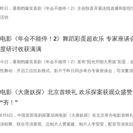
昨日，暑期档爆笑喜剧《年会不能停！2》主创惊喜开展连线直播和影院
悄然逼近 影片同步发布终极预告，
活动
事主线，通过分屏与往返切换串联
馨、烟火气十足，“中华厨魂”的牌
在轻松、幽默的语气里，向徐母介
电影《年会不能停！2》舞蹈彩蛋超欢乐 专家座谈
舞士气、日常相处等细节，将龙餐
度研讨收获满满
的深入，徐母问到归期时，徐福短暂
今日，暑期档爆笑喜剧《年会不能停！2》发布“阳光开朗大男孩”彩蛋，
内心与现实选择为后续埋下伏笔。
性舞动，开启工位狂欢模式。影片于昨日同步举办专家座谈会，导演董润
馆陡然转向动荡处境。原本安稳的生
总制片人应萝佳出席现场，与一众业内、学界专家就影片多元议题展开深
的场面快切，人物关系与命运走向
流，研讨成果丰硕。影片讲述了“缺心眼”刘奔与“没脾气”马杰包子铺“癫疯
与女儿“好好吃饭”，以克制而含蓄
电影《大唐妖探》北京首映礼 欢乐探案获观众盛赞
遇、喜提“无限流体验卡”，由此开启掀桌狂欢、打脸逆袭的全新脑洞故事
对照中，引出人物命运走向与故事
“夯！”
董润年执导，应萝佳担任总制片人，张若昀、白客、高叶领衔主演，大鹏
与叙事走向的期待。 3沈腾 蒋奇明.j
达菲惊喜出演，孙艺洲特别主演，田雨、王耀庆特别出演，李乃文、李晨
8月6日，中国首部喜剧探案动画电影《大唐妖探》在北京举办电影首映
以龙餐馆开业为核心，红灯高挂、
阳奋强友情出演，童漠男、酷酷的滕、闫佩伦主演，钟汉良特邀出演。影
演程腾、联合导演黄珉、总制片人曹紫建、制片人李莹莹，配音导演张喆
闹瞬间。徐福、马俊生（蒋奇明 饰