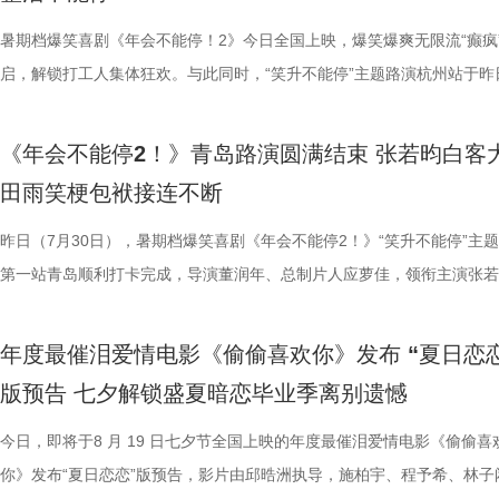
文化有限公司、幸福蓝海影视文化集团股份有限公司、郭帆（北京）影业
团队对细节的极致追求的创作态度。菜品设计围绕人物处境与时代背景，
之下，墙面弹痕与裂纹清晰可见，与前景的活色生香形成强烈反差，残酷
为全片一大亮点，二人一冲一稳，性格反差感拉满，碰撞发出源源不断的
自己能成为这个角色，并且愿意为一切后果负责，就可以”；庄达菲则分
“宝二爷直接变身董事长”。 他表示，创作时特意将中华传统文化融入故
具想象力的大唐奇幻都市图景。 2.jpg 作为暑期档适配全年龄段的合家
片讲述了“缺心眼”刘奔与“没脾气”马杰包子铺“癫疯”相遇、喜提“无限流体
公司、深圳市一怡以艺文化传媒有限公司、北京千万间文化传播有限公司
载情感记忆的家常味道，到龙餐馆中坚守正宗体系的餐厅菜式，再到特殊
安穿透画面，为这幅祥和图景铺上了一层无法忽视的战争底色。通过“美
花火，不少观众看完直呼“又癫又好看，越品越上头”。随着六城路演火热
怡然不内耗、勇敢追梦的角色内核，为观众送上 “四面八方皆是前方” 的
望观众观影时能读出独有的熟悉感与亲切感；制片人应萝佳谈及现实与理
电影，《大唐妖探》满足了大小观众双向适配的观影体验。对小朋友而言
卡”，由此开启掀桌狂欢、打脸逆袭的全新脑洞故事，由董润年执导，应
暑期档爆笑喜剧《年会不能停！2》今日全国上映，爆笑爆爽无限流“癫疯
京萌谷文化传媒有限公司、北京微梦创科网络技术有限公司出品，将于8月
下因地制宜的融合表达，逐步构建起影片完整而清晰的叙事脉络。为贴合
前硝烟在后”的对比，将日常烟火与流离动荡呈现在同一画面，一边是令
展，主创辗转多座城市近距离和影迷互动，映后现场笑声、欢呼声接连不
语；孙艺洲、田雨互评所饰演角色Peter和Bob的心眼，欧阳奋强也以片
义，她表示如果现实环境一时半会难以改变，不如先走进影院开心：“随
片跌宕起伏的探案冒险故事，能够让孩子在奇幻的机关世界中开拓眼界，
担任总制片人，张若昀、白客、高叶领衔主演，大鹏、庄达菲惊喜出演，
启，解锁打工人集体狂欢。与此同时，“笑升不能停”主题路演杭州站于昨
日全国上映，预售火热进行中。此外，8月7日多城特别放映、8月8日—9
饮食习惯，团队对菜单结构与烹饪方式反复推敲，并结合当地饮食习惯进
涎欲滴的厨房场景，一边是尚未散去的战争阴影，徐福则面带从容，游刃
来自各地的观众现场输出花式好评，真实口碑持续出圈扩散。影片在精准
长身份加入互动，上演众和高层互怼名场面，台上台下笑声不断。脱口秀
声集合越来越大，我们的勇气出现了，很多事情会慢慢发生变化”。谈及
在主角的冒险征程中收获勇气、善良与成长，汲取积极向上的价值观；对
洲特别主演，田雨、王耀庆特别出演，李乃文、李晨、欧阳奋强友情出演
利举行，导演董润年、总制片人应萝佳，领衔主演张若昀、白客，特别出
国超前点映均可正常购票观影，特殊场次（含已购票场次）周边照常发放
配，在保留中餐技法的同时实现文化语境的自然融入。所有出现在影片里
地烹饪佳肴，使得影片“好好吃饭”的情感，在非常时刻呈现出了新的温度
当代打工人内心的同时，也依靠纯粹的爆笑爽感俘获亲子家庭受众。“癫
嘻哈也惊喜现身并分享观影感受，称“完全演出了我和我同事们的日常”，
前后的成长变化，张若昀分别使用了“燃”和“登”两个字来概括不同阶段的
年观众而言，环环相扣、悬念十足的探案剧情极具观赏性，细节满满的大
漠男、酷酷的滕、闫佩伦主演，钟汉良特邀出演。影片爆笑热映中，一起
庚戌亮相现场，与观众展开热情互动，畅聊幕后趣闻。此前影片限时点映
《年会不能停2！》青岛路演圆满结束 张若昀白客
您全家抢先入城欢乐探案！
物均以“真实可食”为前提，在保证视觉表达的同时强调食物原本的色香味
义。 5李治廷.jpg 6老扎.jpg 文牧野导演作为国产现实主义商业片的探索
别真实，仿佛在演我上班日常”“带爸妈看完，没想到他们也全程笑不停”
满满。 影片笑点爽感双在线 全年龄观影适配满分 电
奔，还调侃前期刘奔一定会吐槽后期的自己；面对观众“选热爱还是选稳定
物、根植传统的文化内核，也让观众沉浸式感受大唐盛世的独特魅力与中
影院越笑越大「升」！ 2.jpg 1.jpg 上海站路演顺利举行 笑声掌声交织欢
爆棚，猫眼电影点映开分9.6、淘票票点映开分9.6，双平台高分认证，
田雨笑梗包袱接连不断
每一道菜既服务叙事，也具备生活质感。在战火背景之下，这些具体而鲜
《我不是药神》到《奇迹·笨小孩》，其作品始终在兼顾市场与作者表达
色好评强势印证，电影《年会不能停！2》适配各类观影人群，年轻人结
《年会不能停！2》正在全国院线火热公映，上映以来持续收获海量观众
择业难题，白客再度引用《出师表》表达观点：“开张圣听，以光先帝遗
统文化的深厚底蕴。 3.jpg 在西安特别放映的活动现场，不少家长专程
断 上海站路演映后见面，董润年、应萝佳、张若昀、白客、孙艺洲、田
情一路高涨。 影片讲述了“缺心眼”刘奔与“没脾气”马杰包子铺“癫疯”相遇
食物不再只是场景元素，而成为连接人物情感、消解隔阂的媒介，也让“
找到平衡，旨在挖掘普通人身上的人性闪光。电影《欢迎来龙餐馆》首次
卡解压解气，全家组团观影笑声不断，在捧腹大笑之余皆能收获共鸣与放
好评，猫眼购票平台稳定保持高分，影院场均笑声不断。影片创新融入无
恢弘志士之气，不宜妄自菲薄，引喻失义，以塞忠谏”，他认为不必局限
到场观影。轻松欢乐的剧情、精巧奇幻的机关场景、鲜活可爱的古典妖怪
耀庆、范湉湉等一众主创齐聚现场，全程笑点与走心感悟交织，亮点纷呈
提“无限流体验卡”，由此开启掀桌狂欢、打脸逆袭的全新脑洞故事，由董
昨日（7月30日），暑期档爆笑喜剧《年会不能停2！》“笑升不能停”主
吃饭”在极端环境中，延展出关于生存与和平的更深层表达。 电
事从本土社会议题延伸至国际化战争背景，在更强烈的冲突情境中，展开
5.jpg6.jpg7.jpg 电影《年会不能停！2》由北京合众睿客影视文化传播有
循环设定，全程笑点高密度输出，把职场里令人憋屈的形式主义、空洞画
即彼的答案；酷酷的滕全程输出满满情绪价值，将影片金句“展翅高飞”贯
象，全程牢牢吸引着观众们的目光。观影过程中，孩子们跟随剧情一同寻
动环节欢乐整活不断，张若昀、白客趣味回答“如果角色穿越宫斗剧能存
执导，应萝佳担任总制片人，张若昀、白客、高叶领衔主演，大鹏、庄达
第一站青岛顺利打卡完成，导演董润年、总制片人应萝佳，领衔主演张若
《欢迎来龙餐馆》由坏猴子（上海）文化传播有限公司、北京大麦娱乐文
通人处境与选择的刻画，以此完成文牧野对现实题材的一次全新类型突破
司、天津猫眼文化传媒有限公司、中国电影产业集团股份有限公司、儒意
无效内卷、任人唯亲等糟心日常尽数拆解，用酣畅淋漓的剧情走向狠狠解
场，持续点燃现场氛围；影片片尾彩蛋编舞指导喜多卉也惊喜现身观众席
索、推敲真相，化身民间小神探，迫不及待想要走进长安城参与探案。观
集”的脑洞提问，二人调侃刘奔很难立足，但马杰能活到最后；面对领导
喜出演，孙艺洲特别主演，田雨、王耀庆特别出演，李乃文、李晨、欧阳
白客，惊喜出演大鹏、特别出演田雨齐齐亮相。现场全员与观众欢乐互动
限公司、中国电影产业集团股份有限公司、儒意电影娱乐股份有限公司、
腾此次也在角色塑造上呈现出更为深沉与内敛的一面，其饰演的中国大厨
娱乐股份有限公司、上海有态度文化传播有限公司、中青新影文化传媒（
观影全程极致解压，爽感贯穿始终。张若昀、白客“卧龙凤雏”碰撞出全新
大家分享了《阳光开朗大男孩》舞蹈排练的趣味幕后。 4.jpg 3.jpg 高分
束后，不少家长纷纷给出好评，表示影片“十分有趣”。有家长表示孩子不
提问的情景设置，孙艺洲、田雨、王耀庆、范湉湉临场抖出各类高情商回
友情出演，童漠男、酷酷的滕、闫佩伦主演，钟汉良特邀出演。影片爆笑
享幕后趣闻，将7月29日北京首映礼的笑声一直延续至青岛路演，今日至8
年度最催泪爱情电影《偷偷喜欢你》发布 “夏日恋恋
军（上海）影业有限公司、北京元气娱乐文化有限公司、浙江开心麻花影
福，从后厨掌勺时的沉稳从容，到突遭战火时的紧张与失措，人物命运在
南）有限公司出品，正在爆笑热映。
反应，高叶化身理想上班搭子，搭档大鹏、庄达菲、孙艺洲、田雨、王耀
评如潮 嗨爽爆笑后劲十足 电影《年会不能停！2》以脑洞大开的全新故
程看得投入、看得开心，更在轻松的观影过程中接触到丰富的唐代传统文
引得台下掌声连连；全员歌舞成为每站路演固定保留环节，《阳光开朗大
中，一起走进影院越笑越大「升」！ 全国热映中爆笑不能停 口碑热度持
日还将继续在杭州、上海、深圳、成都、郑州五城与大家爆笑相见。此前
版预告 七夕解锁盛夏暗恋毕业季离别遗憾
限公司、东阳浦天影视文化有限公司、北京上狮文化集团有限公司、上海
反差中层层展开。预告结尾的一声警告，让徐福的处境愈发扑朔迷离，不
一众实力派演员，精准拿捏不同层级人物的鲜活状态，为观众输出接连不
观众献上一场爆笑爆爽的极致观影盛宴。目前影片猫眼电影开分高达9.6
这部电影也激发了孩子对传统文化与东方美学的探索兴趣，真正实现了“
孩》音乐声响起，张若昀、白客歌声助兴，其余主创零帧起跳，现场氛围
升 同步释出的今日上映新媒体图，将癫狂抽象进行到底。巨大红色键盘
点映期间，影片上座率累计三次登顶，口碑认证、预售票房一路上涨，目
影视制作有限公司出品，影片将于8月11日全国上映，预售已开启，8月8
他揪心动荡又未知的命运。蒋奇明则以他一贯的细腻表演，演绎出角色的
爆笑桥段。 不少观众看完直呼 “完全演我上班日常”“整场笑到停
平台好评层出不穷，从密集笑点塑造、完整角色弧光、犀利叙事节奏到深
育人、寓教于乐”的效果。现场的小朋友们也纷纷分享观影感受，直言“机
火爆。惊喜嘉宾钟楚曦现身观众席，真诚分享观影感受，她表示刘奔这个
上，全员姿势神态魔性夸张，把当代打工人“不想工作只想发疯”的精神状
映及预售总票房已突破3000万，猫眼电影点映开分9.6、淘票票点映开分9
今日，即将于8 月 19 日七夕节全国上映的年度最催泪爱情电影《偷偷喜
10日14:00-21:00举行全国超前点映。
张力。首次搭档的二人以戏里戏外的默契，碰撞出全新的火花，共同推动
来，看得太解气”“和同事边看边共鸣，笑到拍大腿”。带娃观影的家长也
实内核，全维度收获观众一致盛赞。主角刘奔 “屠龙少年终成恶龙” 的细
太酷了”“看得非常开心”。此次观影后，观众们也更加期待这部暑期国漫
“让我们都变成更好的人”，收获全场欢呼鼓掌。 4.jpg 3.jpg 导演董润年
释得淋漓尽致。自《年会不能停！2》限时点映开启后，“爆笑”“解压”“解气
高分加持笑“升”不能停。 1.jpg 影片讲述了新老打工人“癫疯”相见，群像
你》发布“夏日恋恋”版预告，影片由邱晧洲执导，施柏宇、程予希、林子