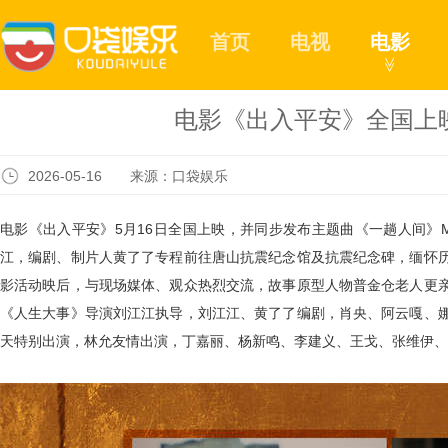
首页
电视
电影
≫
电影《出入平安》全国上
2026-05-16 来源：口袋娱乐
电影《出入平安》
5
月
16
日全国上映，并同步发布主题曲《一趟人间》
江，编剧、制片人黄了了专程前往唐山抗震纪念馆及抗震纪念碑，缅怀
影活动映后，与现场媒体、观众热烈交流，故事原型人物普金仓老人更
《人生大事》导演刘江江执导，刘江江、黄了了编剧，肖央、阿云嘎、
天特别出演，林允友情出演，丁嘉丽、杨新鸣、李建义、王戈、张维伊、