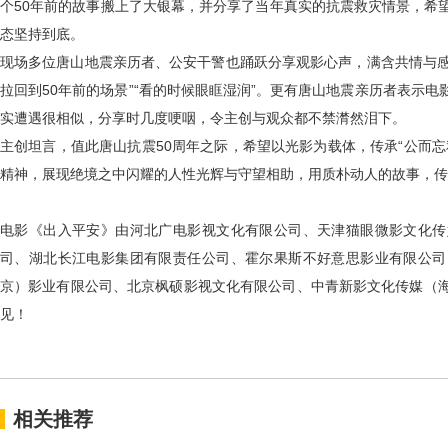
个
50
年前的故事搬上了大银幕，并分享了当年真实的抗震救灾情景，希
态坚持到底。
现场多位唐山地震亲历者、公安干警也踊跃分享观影心声，满含共情与感
拉回到
50
年前的场景”“看的时候眼眶湿润”。更有唐山地震亲历者表示
实遭遇很相似，分享时几度哽咽，令主创与观众都不禁潸然泪下。
主创坦言，值此唐山抗震
50
周年之际，希望以光影为载体，传承“公而忘
精神，展现绝境之中闪耀的人性光辉与守望相助，用质朴动人的故事，传
电影《出入平安》由河北广电影视文化有限公司、天津猫眼微影文化传
司、湖北长江电影集团有限责任公司、霍尔果斯不好意思影业有限公司
京）影业有限公司、北京枫硕影视文化有限公司、中青新影文化传媒（
见！
相关推荐