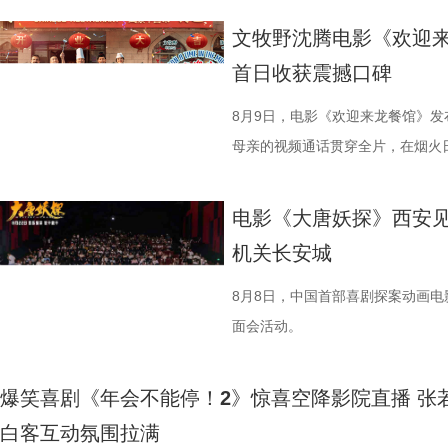
文牧野沈腾电影《欢迎来
首日收获震撼口碑
8月9日，电影《欢迎来龙餐馆》
母亲的视频通话贯穿全片，在烟火
同步释出的终极海报定格开业欢聚
现人物关系与时代背景的复杂情绪
电影《大唐妖探》西安见
《欢迎来龙餐馆》“美味配送中”主
机关长安城
首站，现场气氛热烈，主创围绕影
展开交流，引发强烈共鸣。 微信图片_20
8月8日，中国首部喜剧探案动画
影片口碑持续发酵，被称为“近年少
面会活动。
达，唤起观众对爱与和平的深层思
宁浩监制，文牧野、郎群力、钟伟
爆笑喜剧《年会不能停！2》惊喜空降影院直播 张
里夫主演，李治廷特别出演，影片正
白客互动氛围拉满
1沈腾 蒋奇明.jpg 2蒋奇明 奥马