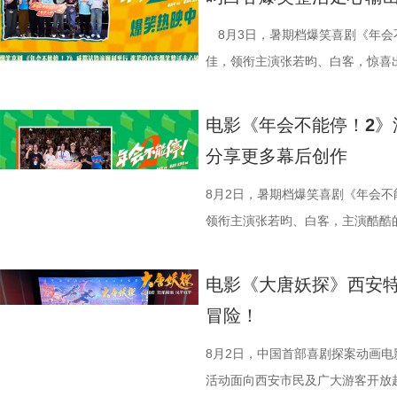
司、中国电影产业集团股份有限公
式，导演董润年表示，创作中借用
总制片人曹紫建分享了创作团
忙，与徐福的初次碰面便“独自扛下
的战争场面与美食烹制的烟火细节
导，应萝佳担任总制片人，张若昀
（上海）影业有限公司、北京元气
拆解送礼、站队等各类潜规则，以
动画百花齐放，让观众看到更多元的
付，但在相处中逐渐形成默契，马俊
浩监制，文牧野、郎群力、钟伟编
出演，孙艺洲特别主演，田雨、王
8月3日，暑期档爆笑喜剧《年会
公司、东阳浦天影视文化有限公司
的现实困境。总制片人应萝佳补充，
打”导演的趣事，笑称导演“想要的
够磨合成功。而徐福与龙餐馆里其
夫主演，李治廷特别出演，谢里夫·
情出演，童漠男、酷酷的滕、闫佩
佳，领衔主演张若昀、白客，惊喜
视制作有限公司出品，影片将于8月
现实感受之外，更具象化了年轻人
终才呈现出这座充满生命力的长安
闹。伴随着一道道菜品出锅，不仅
德、拉塞尔·希利、奈拉·阿克拉姆
分9.6，正在爆笑热映，一起走进影院越
雨，友情出演欧阳奋强出席成都路
映中。
矛盾。 现场专家亦充分肯定
合家庭观众看的一部电影——孩子
味，也折射出每个角色不同的
情出演。 海报.jpg 沈腾勇闯中
演热情似火 欢笑声中圆满收官 郑
事。现场不同年龄、职业的观众走
电影《年会不能停！2》
饶曙光称其是兼具深度的高级讽刺
与真挚。 大小观众踊跃分
餐馆的日常与各个人物关系自然融
困境 电影《欢迎来龙餐馆》聚焦
应萝佳、张若昀、白客、田雨、欧
片讲述了“缺心眼”刘奔与“没脾气”
分享更多幕后创作
中国电影制片人协会理事长焦宏奋
动现场不仅有主创们干货满满的分
的生活气息。为了将色香味俱全的
和羁绊，从烟火日常到战争突发，
齐聚于此，既有轻松欢乐的趣味互
卡”，由此开启掀桌狂欢、打脸逆
给予高度认可，称其是对外讲好中
男、罗圣灯、黄金豆，动画导演赵
建了美食团队，与文牧野导演、美
时代动荡之中。在不断逼近的现实
围拉满，张若昀、白客现场比心，大
担任总制片人，张若昀、白客、高
8月2日，暑期档爆笑喜剧《年会不
心主任张红称赞影片职场刻画犀利
观影感受。谭卓真诚赞道：“中国
式，前后尝试了二三十道菜式。其
成为故事展开的核心。 1沈腾.jpg
声此起彼伏；化身“诸葛卧龙”的白
洲特别主演，田雨、王耀庆特别出
领衔主演张若昀、白客，主演酷酷
感十足；北京文艺评论家协会主席王
越来越棒。我看得意犹未尽，有太
甚至需要借助滑轮才能开启。这道
沈腾饰演的徐福一声“上菜”，菜品
张若昀饰演的刘奔对标刘备，欧阳
漠男、酷酷的滕、闫佩伦主演，钟汉
动，畅聊创作细节与名场面，一路笑
化循环叙事包裹职场异化的悲剧内
周铁男则称赞“这是一部诚意满满的
不同饮食文化在碰撞中，呈现出新
蒋奇明饰演的马俊生分工合作，在
抛梗调侃，轻松欢乐。 谈及影片
在爆笑热映，一起走进影院越
气”马杰包子铺“癫疯”相遇、喜提
电影《大唐妖探》西安特
视研究所所长赵卫防、中国电影评
中落泪，并表示很喜欢这部电影的
锅，热气升腾、香气弥漫，食客围
条。徐福凭借地道的中餐手艺，让
年和总制片人应萝佳分别给出不同
欢笑温情双向在线 成都站路
袭的全新脑洞故事，由董润年执导
冒险！
限流不是弱化现实主义，而是用魔
关满满的度假胜地。” 台下其
生活气息，也让人与人之间的情感
火。烤全羊、铁锅炖等中式美食在
已看淡得失，不在乎去留，而胡董
携张若昀、白客、庄达菲、孙艺洲
叶领衔主演，大鹏、庄达菲惊喜出
架，为国产喜剧题材影片提供宝贵
小时带孩子赶来的妈妈感慨：“咱
尾，文牧野导演道出“在徐福眼里，
景象。然而，突如其来的战火打破
初心，会尽力留下他；总制片人应
后交流兼具趣味互动与走心分享，
演，李乃文、李晨、欧阳奋强友情
8月2日，中国首部喜剧探案动画
一致认可影片兼具艺术创新、现实
西应该让孩子们见识到。”一位带着
朴素表达，让这份关于生存与温暖
火逐渐席卷整座城市。镜头在美食
发言极具正向价值，公司若将其开
表情管理小游戏，结合加班、功劳
汉良特邀出演。影片猫眼电影开分9
活动面向西安市民及广大游客开放