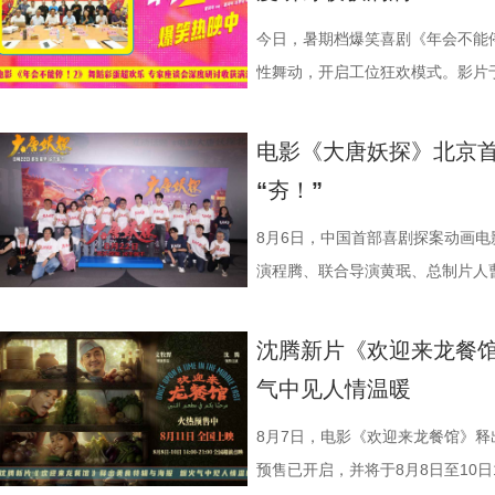
的深入，徐母问到归期时，徐福短暂
内心与现实选择为后续埋下伏笔。
今日，暑期档爆笑喜剧《年会不能停
馆陡然转向动荡处境。原本安稳的生
性舞动，开启工位狂欢模式。影片
的场面快切，人物关系与命运走向
总制片人应萝佳出席现场，与一众
与女儿“好好吃饭”，以克制而含蓄
流，研讨成果丰硕。影片讲述了“缺心
电影《大唐妖探》北京首
对照中，引出人物命运走向与故事
遇、喜提“无限流体验卡”，由此开
“夯！”
与叙事走向的期待。 3沈腾 蒋奇明.j
董润年执导，应萝佳担任总制片人
以龙餐馆开业为核心，红灯高挂、
达菲惊喜出演，孙艺洲特别主演，
8月6日，中国首部喜剧探案动画
闹瞬间。徐福、马俊生（蒋奇明 饰
阳奋强友情出演，童漠男、酷酷的
演程腾、联合导演黄珉、总制片人
治廷 饰）与龙餐馆的朋友们置身
眼电影开分9.6，正在爆笑热
白指导程寅，领衔声音出演雷淞然
材，笑意天真烂漫。但表面喜庆之
尾彩蛋全员舞力全开 魔性洗脑
建、蔡海婷、范哲琛等主创悉数亮
沈腾新片《欢迎来龙餐馆
新生与希望，也隐约映照时代动荡
停！2》惊喜释出“阳光开朗大男孩
交流。 影片讲述了立志成为“
气中见人情温暖
为情感纽带，为画面增添耐人寻味的现实
场面，为观众献上一场专属打工人
演 雷淞然）与初入长安的狼妖实习
腾 奥马尔·谢里夫.jpg 路演首
闪烁，沉闷的办公室一秒切换热舞
开启了一段笑闹互怼的刺激探案之
8月7日，电影《欢迎来龙餐馆》释
首站电影《欢迎来龙餐馆》“美味配
动全体员工律动起舞，将所有工作
欢乐热血的冒险故事，以及“喜剧+
预售已开启，并将于8月8日至10日1