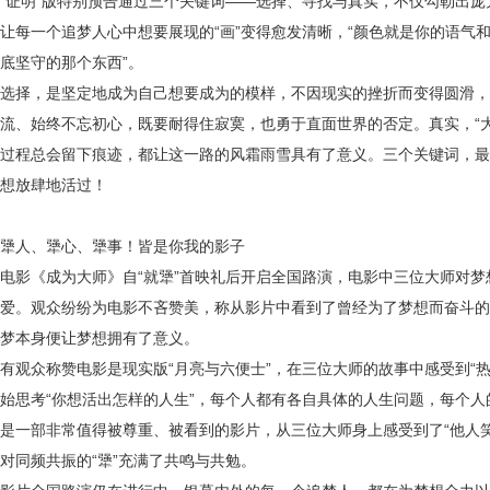
“证明”版特别预告通过三个关键词——选择、寻找与真实，不仅勾勒出
让每一个追梦人心中想要展现的“画”变得愈发清晰，“颜色就是你的语气
底坚守的那个东西”。
选择，是坚定地成为自己想要成为的模样，不因现实的挫折而变得圆滑，
流、始终不忘初心，既要耐得住寂寞，也勇于直面世界的否定。真实，“大
过程总会留下痕迹，都让这一路的风霜雨雪具有了意义。三个关键词，最
想放肆地活过！
犟人、犟心、犟事！皆是你我的影子
电影《成为大师》自“就犟”首映礼后开启全国路演，电影中三位大师对
爱。观众纷纷为电影不吝赞美，称从影片中看到了曾经为了梦想而奋斗的
梦本身便让梦想拥有了意义。
有观众称赞电影是现实版“月亮与六便士”，在三位大师的故事中感受到“
始思考“你想活出怎样的人生”，每个人都有各自具体的人生问题，每个
是一部非常值得被尊重、被看到的影片，从三位大师身上感受到了“他人
对同频共振的“犟”充满了共鸣与共勉。