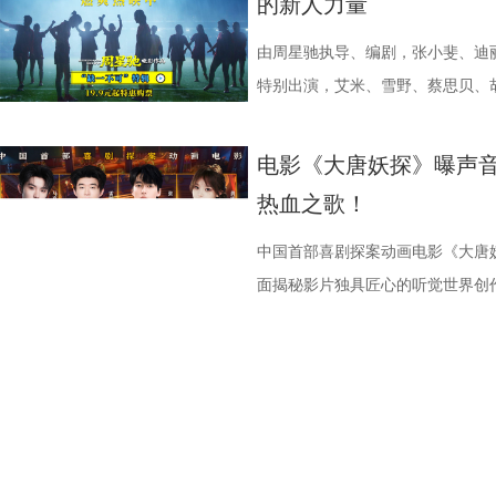
的新人力量
儒意电影娱乐股份有限公司、上海
面，带来更多欢声笑语。 电影《
满落幕。8月1日，与搭子结伴走进电
极具共鸣的青春情感群像。影片紧扣
林兽人。登场瞬间，周身不断迸发
眼、淘票票点映评分9.6，目前火
售现已开启，可提前购票共赴这场
媒（海南）有限公司出品，正在爆
播有限公司、天津猫眼文化传媒有
爆棚 爆笑解压高分认证 电影《年会
把夏日心动与毕业离别绑定，点明
力。预告最令玩家热血沸腾的名场
院越笑越大「升」！ “笑出升
上线 声声铿锵勾勒热血无畏 此次
由周星驰执导、编剧，张小斐、迪
儒意电影娱乐股份有限公司、上海
多城限时点映，首轮点映开启后即
抵不过毕业分离，一句 “为你好”
缩成球状，全身电流同步爆发，高
现场笑声不断 本次首映礼现
唱。整首歌以热血张扬的摇滚曲风
特别出演，艾米、雪野、蔡思贝、
媒（海南）有限公司出品，正在爆
呼声，将笑声传递至更多城市，7月
守难的笨拙与心酸。 影片延
速翻滚带起强劲气流，冲击力视觉
昀、白客等主创佩戴专属工牌道具
词，搭配马嘉祺清亮且极具穿透力
足》燃爽热映中，今日影片发布“缺
观影氛围热情浓烈，爆笑声量一路
公车偷拍、保健室照料、雨天送伞
兰卡不受束缚的野兽格斗风格，也
有关的拍手器、著作《我和众和集
坚守真相的凛然心气尽数唱出。“不
中没有小角色，只有共同完成故事
电影《大唐妖探》曝声音
得哈哈哈哈哈哈哈哈哈”“影院左右
属于夏日的青涩悸动。剧情不刻意
生存的孩子，被迫困于地下斗兽笼
扑面而来。现场高能整活轮番上演
成见的桀骜锋芒，也藏着明辨是非
自的倾情诠释与独特风格，碰撞出
热血之歌！
掌，感觉大脑褶皱被抚平”“让人在
离的青春常态，既有双向心动的甜
画 主创团队精工还原游戏内核 作
味联动，热血浓人和佛系淡人的反
境中，这首歌曲将给观众带来更强
不可的存在。截止7月28日，影片
评论中影片含笑量100%，更有网
感，情绪层次饱满动人。并且选择
卡从来不只是"那个绿色的怪物"。
王耀庆、李晨、李乃文四人现场“怪
同时，也让这份锐气与坚守更直击人心
的笑点让无数观众在影院收获了最
中国首部喜剧探案动画电影《大唐妖
泪”，还得备好金嗓子因为会“笑到
己止于毕业的暗恋遗憾画上句
雨林，长期的丛林生存令他的身体
金句频出，“等忙完这一阵，就可以
现上也颇具巧思，特别打造了极具
了家庭观影狂潮。 娥眉队团结一致
面揭秘影片独具匠心的听觉世界创
同样收获满堂好评，不少影评人称
股份有限公司、先势公关顾问股份
有的野兽格斗技，他虽然外表凶悍
……引得现场观众笑声不断。领衔
感十足。马嘉祺置身其中演唱，眼
全新发布的“缺一不可”特辑正式揭
分别献唱影片主题曲与片尾曲。特
讽刺，更抽象的爆笑名场面”以及“
司、力荣影业有限公司出品，华夏
让布兰卡的招式、气质贴合原作游
隔空与观众见面。 伴随轻松
锵，如同击碎枷锁的重拳，把歌曲
镜头前各显神通，为电影注入了无
节，在结合影片原创“机关长安城”
会心一笑”，“六连更”的高度评价
王》的人物设定，游戏总监中山贵
情、人物设定与创作巧思展开分享
让歌曲的情绪不止于听觉，更有了
度都发挥到了极致；雪野在影片中
充满未来感、科技感与机械质感的
大家爆笑相见。 6.jpg 电影《
牌动作指导琼・瓦勒拉，为布兰卡
场现实，尤其是打工人循环往复的
萨与妙瑛更是化身为乐队成员出现
态，在拍摄期间几乎“长在了威亚上
唱三大维度精心雕琢，打造出一套
有限公司、天津猫眼文化传媒有限
规整的格斗套路，侧重无规则、原
痛点，希望担当起当代打工人的情
织的画面配合高燃的旋律，让歌曲
硬核打女角色的蔡思贝，打戏拳拳
体系，构筑起既承载大唐风貌又兼
意电影娱乐股份有限公司、上海有
效，让游戏里天马行空的必杀技呈
验，让观众在欢笑中释放压力、收
出了全新正片画面，狄少与阿萨并
演员打戏能这么像李小龙”；而全
由程腾执导，黄珉联合导演，雷淞