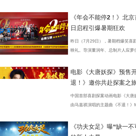
映，8月8日至10日14:00-21:0
限公司、中青新影文化传媒（海南
笑成这样了”“看完就一个字爽”的
预售中！此外，电影8月4日-7日
后汉所以倾颓也”，令现场笑声四起，同时也
满，不少影评人盛赞其轻松的喜剧
白客、大鹏、田雨集结花式整活玩
偷拍骑车的他，即便被闺蜜戳中心
告。作为街霸系列辨识度拉满的野
院看《年会不能停！2》，解压不
锁长安奇案！
影片全国热映口碑走高 爆笑燃爽解
既有娱乐爽感，亦有现实温度。影
心。张若昀与白客现场接受观众挑
角，他因保健室被苏明仪细心照料
兰卡携雷电之力震撼登场，笼斗绝
《年会不能停2！》北京
2》由北京合众睿客影视文化传播
线后，猫眼电影开分9.6，各大媒体
酣畅淋漓的观影体验。 杭州站路演
翻全场；大鹏现身惊喜拉满，谈及
戴上、下雨天他带着她躲雨等细碎
汁原味的游戏经典设定，作为丛林
日启程引爆暑期狂欢
国电影产业集团股份有限公司、儒
好”评价构成观众热议高频词汇，
小分队董润年、应萝佳、张若昀、
时与白客“在台上吸氧把歌唱完”；还
当苏明仪主动追问心意，颜立尧的
强大的电击能力在游戏中成为了众
传播有限公司、中青新影文化传媒
性。伴随观影热度持续攀升，“猴子大
动，分享观影感受。导演董润年分享
标待人的行事风格与自家领导完美
误会接连爆发：颜立尧被现任质问
压迫感直击而来，再度点燃全球老玩家
昨日（7月29日），暑期档爆笑喜
场面火速出圈，全网刷屏玩梗，传播
幕后创作巧思，他指出炼丹炉里反
影片这次是打工人“嘴替 + 手替”，双重
溃，颜立尧和程砚大打出手.....
王》（暂译）故事聚焦1993年世
映礼。导演董润年、总制片人应萝
停”等真实反馈层出不穷，再度印
意义本质与此相同，同时也是呼应
心创作，导演董润年现场透露故事
名场面，与毕业分手的泪目画面形
番上演；赛场之下邪恶组织暗流涌
菲，特别出演田雨、王耀庆，友情
电影是“打工人的最强续命神器”，
萝佳的走心发言令观众动容，她坦
下，内核依旧聚焦普通人在职场遭
至顶点。 影片横跨十年光阴
谋。隆不仅要直面昔日战友的宿命
吕星辰等主创悉数亮相，现场分享
电影《大唐妖探》预售
生动道出观影过程中酣畅淋漓、解压放松
于观众，真诚希望大家能在笑声中
中极具仪式感的年会戏份，剧组特
登记违纪之名靠近随性不羁的颜立
凶悍的特殊格斗家，多重危机交织，
日开启，主创们将在青岛、杭州、
退！》邀你共赴探案之
影片的深度内核与温情共鸣向内容也
整活接连不断，张若昀、白客神还原“
续，在她眼中，年会戏份的本质是
守在少女身后，将满腔爱意独自封
16日北美上映。 地下笼斗氛围拉
面。 自开启限时点映以来，
戏剧表达，本片结尾刘奔的高燃点
魔性抽象，引得台下笑声此起彼伏。
精神内核。张若昀与观众同样感动
霍青春，三人却被迫提前面对情爱
黑张力的斗兽场牢笼拉开序幕。铁
叙事，搭配燃爽的逆袭情节，持续
中国首部喜剧探案动画电影《大唐
层从业者被看见、被认可，这一细
断刘奔的奥数烦恼。面对观众的“求
结构性问题”，真正改变环境的力
的心动，最终化作跨越十年无
将这场生死擂台的狂暴气息推向极
工人“癫疯”相见，群像集结大乱“
由马嘉祺演唱的主题曲《不退！》
观影后表示“眼泪唰的一下就掉下来
连连。接续青岛站主创跳舞名场面
杰的“打脸式反击”，调侃其反差感
像 联动毕业季戳中青春离别共
道覆盖高压电流的绿色兽形身影破
润年执导，应萝佳担任总制片人，
片段，将狄少（声音出演 雷淞然）
映，结伴观影开怀大笑！ 电影《
两位“开朗大男孩”即兴开跳，歌舞
演现场更高歌一曲《我的未来不是
偷喜欢你》以写实笔触刻画两种截
卷整片斗兽场。 电光缠绕全身、
菲惊喜出演，孙艺洲特别主演，田
妥协的态度诠释得淋漓尽致。 平台单
《功夫女足》曝“缺一不
播有限公司、天津猫眼文化传媒有
正在爆笑热映，今日至8月4日还
落；田雨则幽默建议现场观众“送一
的单向奔赴，程砚沉默隐忍、不求
遵从游戏形象，绿色兽化皮肤、锋
奋强友情出演，童漠男、酷酷的滕
演，雷淞然、张呈（排名不分先后