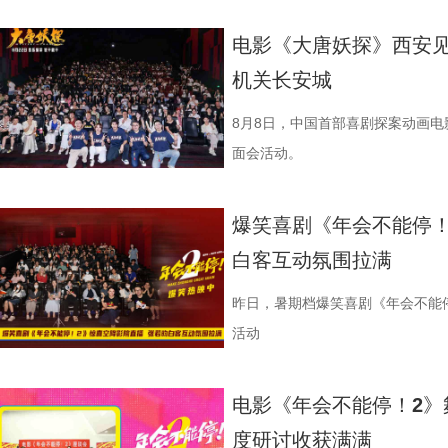
同步释出的终极海报定格开业欢聚
现人物关系与时代背景的复杂情绪
电影《大唐妖探》西安见
《欢迎来龙餐馆》“美味配送中”主
机关长安城
首站，现场气氛热烈，主创围绕影
展开交流，引发强烈共鸣。 微信图片_20
8月8日，中国首部喜剧探案动画
影片口碑持续发酵，被称为“近年少
面会活动。
达，唤起观众对爱与和平的深层思
宁浩监制，文牧野、郎群力、钟伟
爆笑喜剧《年会不能停！
里夫主演，李治廷特别出演，影片正
白客互动氛围拉满
1沈腾 蒋奇明.jpg 2蒋奇明 奥马
悄然逼近 影片同步发布终极预告，
昨日，暑期档爆笑喜剧《年会不能
事主线，通过分屏与往返切换串联
活动
馨、烟火气十足，“中华厨魂”的牌
在轻松、幽默的语气里，向徐母介
电影《年会不能停！2》
舞士气、日常相处等细节，将龙餐
度研讨收获满满