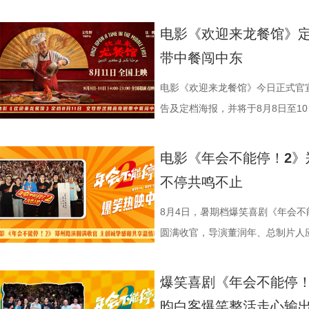
观众近距离交流。现场主创们一起
酷的滕、闫佩伦更是解锁各式魔性
论。影片将于8月22日全国上映，8
迎来龙餐馆》作为战争美食喜剧大
出、即兴抻面互动点燃气氛，蒋奇
solo气场拉满，霸气夺人；李晨
前点映火热进行中，预售现已全
远赴中东谋生，在当地与餐馆经理
电影《欢迎来龙餐馆》定
“龙餐馆找到家的感觉”。现场不仅
和集团全员卸下压力，跟随舞步一
货满满 活动现场趣味互动接
馆，将中华美食带入异乡。在餐馆
带中餐闯中东
撼美味，大片质感拉满”。参演演
片一大出圈名场面，首映礼、路演
主创现场上手挑战，将片中巧思满
人被迫卷入动荡之中，在生存与抉
的王立轩直言“电影里演的都是我的
少网友称“看完电影后脑子里全是阳
cos狄少、阿萨现身活动，邀请主
生、赛夫（奥马尔·谢里夫 饰）在
电影《欢迎来龙餐馆》今日正式官宣
“好好吃饭在战乱中是奢侈，在中国
除嗨舞彩蛋之外，影片凭借高
也围绕影片展开了真诚分享。 
人物之间的情感呈现给观众。“菜备
告及定档海报，并将于8月8日至10日
影片更深刻的现实意义。 8文牧野 沈腾
达，收获大量口碑好评，不少观众评
影我们做了六年，花大力气打造原
的温馨画面，展现龙餐馆人与人之
争美食大片，影片讲述的是中国厨
牧野 沈腾 蒋奇明 李治廷.jpg
从头笑到尾狠狠解压”“带着爸妈一
现一个探案故事，让它适合全年龄
馆》由文牧野执导，宁浩监制，文
当地结识餐馆经理马俊生（蒋奇明
电影《年会不能停！2》
为“近年少见的高质量之作”。不少
内笑声此起彼伏，无数观众在故事
秘了“机关长安城”的设计理念：“
蒋奇明、奥马尔·谢里夫主演，李治
发，他们也被迫卷入其中，不得不
不停共鸣不止
难与守护的深层含义，将其塑造成承
对职场百态的犀利描摹，荒诞戏谑
把大唐与机关结构相融合，城市里
映。 匠心烹制银幕美食奇观 
馆从生意渐入正轨到突遭战争打断
停留于反战表层，而是深入呈现普
压感直抵心底。影片正在热映，和
靠机关运行的，希望让大家觉得
此次发布的美食特辑以徐福、
间形成鲜明反差。定档海报中，徐
8月4日，暑期档爆笑喜剧《年会不
“好好吃饭”的朴素信念传递人文关
瘾的解压狂欢！ 专家座谈会顺
出演雷淞然、张呈也在现场畅聊从
话和观众们隔空打招呼开头，迅速
佳肴满桌，与身后未散的硝烟痕迹
圆满收官，导演董润年、总制片人
度的表演；蒋奇明则展现其优秀的
昨日（8 月 7 日），电影《
言：“我们从舞台走到大银幕后面，
腾、锅气升腾，各式中式菜肴在翻
酷、美食的烟火气与热闹的氛围一
田雨，友情出演欧阳奋强亮相现场
引发观众对爱与和平的持续共鸣。 9文
开，影片导演董润年、总制片人应
会更贴近一些，都比较内敛；张呈
员逐一亮相，金牌主厨徐福掌勺稳
“硬菜”充满期待。《欢迎来龙餐馆》
情洋溢。影片讲述了“缺心眼”刘奔与
爆笑喜剧《年会不能停！
迎来龙餐馆》由坏猴子（上海）文
创新叙事、现实表达与市场传播等议
读二人角色内核：“阿萨代表纯真，
勺、切墩，学习的过程轻松又充满
重要场景将上下延展，为观众独家
限流体验卡”，由此开启掀桌狂欢
昀白客爆笑整活走心输