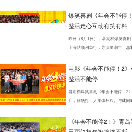
材、打造兼顾共情与深度的作
11岁，被探案剧情牢牢吸引住。
的同时，也进一步凸显出创作团队
边学做菜，另一边却是孩子们接受
不同维度的解读，让观众对年会落
整活演绎，金句频出、笑点拉满；
大「升」！ 1.jpg 2.jpg 深
乐的大唐探案之旅，沉浸式体验“机
停！2》由北京合众睿客影视文化
情，中式机关设计也很有巧思。”还
好菜与一段故事在影像中形成
飞。预告前半段喜感松弛，后半段
还有小观众大胆发言，在线喊话主创
牌比心名场面等，各类花活接
场，董润年、应萝佳、张若昀、白
觉奇观。不少携孩子一同观影的家长
爆笑喜剧《年会不能停！
司、中国电影产业集团股份有限公
别喜欢龙宫浴场、百妖夜行的情节
馨日常 色香味承载和平表达 同
同于以往的面貌。身处动荡之中，
点极度适配全家观看，现场笑声迭
解读影片循环设定暗含人生成长的
刷、三刷观众踊跃分享新的感悟和
到了传统文化的魅力”。影片由程
整活走心互动有笑有料
度文化传播有限公司、中青新影文
友能参与探案，大朋友也能感受到
龙餐馆后厨的备菜日常切分为层层
预告结尾，一句“徐先生，你真觉得
分别带孩子和母亲一刷、二刷，一
自己内心所求就能跳出循环；谈及
共同嗨聊，氛围热烈。现场趣味互
名不分先后）领衔声音出演，将于
映。
小男孩激动地表示：“这部电影我
人穿插其间，与食材一同构成一幅
人们对故事走向的好奇，龙餐馆在
之时，全体主创向现场观众致以诚
合亲身经历，坦言看清现实后依旧
择“马”系人设、一起说“爱你呦”
1.jpg 此次影片选择在西安开启
昨日（8月1日），暑期档爆笑喜剧
品，我十分欣慰！”语气一本正经
为主要视觉元素，龙餐馆的烟火气
将走向何方？ 4赛夫.jpg 3沈腾 
祝福，爆笑声四起，整场路演就在
真挚发言令现场观众动容落泪；张
众提问刘马组合穿越闯关是否也对
敬。影片以万国来朝的大唐为故事
上海站顺利举行，导演董润年、总
案动画，《大唐妖探》以全年龄适
的别样火花。画面既呈现出开灶前的
好吃饭传递最朴素的温暖 同步发
3.jpg4.jpg 爆笑喜剧引燃观
蒙尘却从未熄灭过理想火种，只要
年一连分享影片与四大名著关联的
参照唐代长安“二市一百零八坊”的
别主演孙艺洲，特别出演田雨、王
观影期待。 电影《大唐妖探
化。在温暖的光线中，呈现出三人
前，身后巨幅龙纹折扇展开，东方
2》正在全国热映，高能欢乐戏份
一番；面对年轻观众对未来职场的
掌名场面对应《水浒传》除暴安良的侠
城”。此外，主创团队还依托“八水
后，惊喜互动不断。影片已于昨日全
电影《年会不能停！2》
画影视传媒（天津）有限公司、天
的大片质感与人情温度。 在
带笑意的徐福专注掌勺，将酱汁淋
底卸下生活与工作疲惫，收获满分
“做恶人也可以，做勇士也可以，做
设计出自《三国演义》，至于《红
的动力脉络，将大唐千年璀璨文明
感全网认证，口碑热度持续走高，
整活不能停
文化有限公司、幸福蓝海影视文化
团队对细节的极致追求的创作态度
之下，墙面弹痕与裂纹清晰可见，
为全片一大亮点，二人一冲一稳，
自己能成为这个角色，并且愿意为
“宝二爷直接变身董事长”。 他表
具想象力的大唐奇幻都市图景。 2.
片讲述了“缺心眼”刘奔与“没脾气”
公司、深圳市一怡以艺文化传媒有
载情感记忆的家常味道，到龙餐馆
安穿透画面，为这幅祥和图景铺上
花火，不少观众看完直呼“又癫又好
怡然不内耗、勇敢追梦的角色内核，
望观众观影时能读出独有的熟悉感
电影，《大唐妖探》满足了大小观
卡”，由此开启掀桌狂欢、打脸逆
暑期档爆笑喜剧《年会不能停！2》
京萌谷文化传媒有限公司、北京微梦
下因地制宜的融合表达，逐步构建
前硝烟在后”的对比，将日常烟火
展，主创辗转多座城市近距离和影
语；孙艺洲、田雨互评所饰演角色Pe
义，她表示如果现实环境一时半会
片跌宕起伏的探案冒险故事，能够
担任总制片人，张若昀、白客、高
启，解锁打工人集体狂欢。与此同时
日全国上映，预售火热进行中。此外
饮食习惯，团队对菜单结构与烹饪
涎欲滴的厨房场景，一边是尚未散
来自各地的观众现场输出花式好评
长身份加入互动，上演众和高层互
声集合越来越大，我们的勇气出现
在主角的冒险征程中收获勇气、善
洲特别主演，田雨、王耀庆特别出
利举行，导演董润年、总制片人应
国超前点映均可正常购票观影，特
配，在保留中餐技法的同时实现文
地烹饪佳肴，使得影片“好好吃饭”
当代打工人内心的同时，也依靠纯
嘻哈也惊喜现身并分享观影感受，称
前后的成长变化，张若昀分别使用了
年观众而言，环环相扣、悬念十足
漠男、酷酷的滕、闫佩伦主演，钟
庚戌亮相现场，与观众展开热情互
《年会不能停2！》青岛
您全家抢先入城欢乐探案！
物均以“真实可食”为前提，在保证
义。 5李治廷.jpg 6老扎.jp
别真实，仿佛在演我上班日常”“带
满满。 影片笑点爽感双在
奔，还调侃前期刘奔一定会吐槽后期
物、根植传统的文化内核，也让观
影院越笑越大「升」！ 2.jpg 1.
爆棚，猫眼电影点映开分9.6、淘