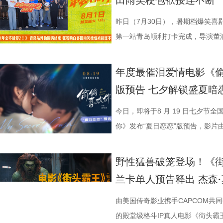
田雨笑梗包袱接连不断
每一道菜既服务叙事，也具备生活
《我不是药神》到《奇迹·笨小孩
色好评强势印证，电影《年会不能
《年会不能停！2》正在全国院线
择业难题，白客再度引用《出师表
统文化的深厚底蕴。 3.jpg 在
断 上海站路演映后见面，董润年
情一路高涨。 影片讲述了“缺心眼”
食物不再只是场景元素，而成为连
找到平衡，旨在挖掘普通人身上的
卡解压解气，全家组团观影笑声不
好评，猫眼购票平台稳定保持高分
恢弘志士之气，不宜妄自菲薄，引
到场观影。轻松欢乐的剧情、精巧
耀庆、范湉湉等一众主创齐聚现场
提“无限流体验卡”，由此开启掀桌
昨日（7月30日），暑期档爆笑喜
吃饭”在极端环境中，延展出关
事从本土社会议题延伸至国际化战
5.jpg6.jpg7.jpg 电影《
循环设定，全程笑点高密度输出，
即彼的答案；酷酷的滕全程输出满满
象，全程牢牢吸引着观众们的目光
动环节欢乐整活不断，张若昀、白
执导，应萝佳担任总制片人，张若
第一站青岛顺利打卡完成，导演董
《欢迎来龙餐馆》由坏猴子（上海
通人处境与选择的刻画，以此完成
司、天津猫眼文化传媒有限公司、
无效内卷、任人唯亲等糟心日常尽
场，持续点燃现场氛围；影片片尾
索、推敲真相，化身民间小神探，
集”的脑洞提问，二人调侃刘奔很
喜出演，孙艺洲特别主演，田雨、
白客，惊喜出演大鹏、特别出演田
限公司、中国电影产业集团股份有
腾此次也在角色塑造上呈现出更为
娱乐股份有限公司、上海有态度文
观影全程极致解压，爽感贯穿始终。
大家分享了《阳光开朗大男孩》舞蹈排练
束后，不少家长纷纷给出好评，表示
提问的情景设置，孙艺洲、田雨、
友情出演，童漠男、酷酷的滕、闫
享幕后趣闻，将7月29日北京首映
年度最催泪爱情电影《偷
军（上海）影业有限公司、北京元
福，从后厨掌勺时的沉稳从容，到
南）有限公司出品，正在爆笑热映
反应，高叶化身理想上班搭子，搭
评如潮 嗨爽爆笑后劲十足 电影《
程看得投入、看得开心，更在轻松
引得台下掌声连连；全员歌舞成为
中，一起走进影院越笑越大「升」！
日还将继续在杭州、上海、深圳、
版预告 七夕解锁盛夏暗
限公司、东阳浦天影视文化有限公
反差中层层展开。预告结尾的一声
一众实力派演员，精准拿捏不同层
观众献上一场爆笑爆爽的极致观影盛
这部电影也激发了孩子对传统文化
孩》音乐声响起，张若昀、白客歌
升 同步释出的今日上映新媒体图
点映期间，影片上座率累计三次登
影视制作有限公司出品，影片将于8
他揪心动荡又未知的命运。蒋奇明
爆笑桥段。 不少观众看完直呼 
平台好评层出不穷，从密集笑点塑
育人、寓教于乐”的效果。现场的小
火爆。惊喜嘉宾钟楚曦现身观众席
上，全员姿势神态魔性夸张，把当代
映及预售总票房已突破3000万，猫
今日，即将于8 月 19 日七夕节
10日14:00-21:00举行全国超前点
张力。首次搭档的二人以戏里戏外
来，看得太解气”“和同事边看边共
实内核，全维度收获观众一致盛赞。
太酷了”“看得非常开心”。此次观
“让我们都变成更好的人”，收获全场欢呼
释得淋漓尽致。自《年会不能停！2》
高分加持笑“升”不能停。 1.jpg
你》发布“夏日恋恋”版预告，影片
的情感张力层层递进，也让观众对
评，坦言影片笑点轻松，无晦涩内
转变极具冲击力，最终幡然醒悟点
日登陆全国影院，相约家人朋友共赴一
影片细节，透露片中《题菊花》一
爽”等口碑关键词全网刷屏，以最
乱“逗”，爆梗整活不能停的全新脑
衔主演。该预告以盛夏校园为底色
苏苏.jpg 7丽娜.jpg 电影《
满。影片牢牢抓住大众情绪需求，
少观众深受触动；刘马组合借助无限
5.jpg 电影《大唐妖探》由深圳
性关联；面对观众提出的对于当下“
的爆笑喜剧气质。今日电影全国上
人，张若昀、白客、高叶领衔主演
女单向奔赴的心动、少年隐忍沉默
野性猛兽破笼登场！《
司、北京大麦娱乐文化有限公司、
兼具直击人心的情感共鸣。影片正
影的爆笑氛围与打工人的解压爽感双双拉到极
有限公司、天津猫眼微影文化传媒
分享亲身经历，她认为认清自己想
“无限流”脑洞大开，在极致喜感之
演，田雨、王耀庆特别出演，李乃
延续台式青春细腻治愈的叙事质感
兰卡单人预告释出 杰森
娱乐股份有限公司、梦将军（上海
浸式收获一场痛快解压的欢乐观
时，影片层层撕开欺上媚下、裙带
蓝海影视文化集团股份有限公司、
求融入不适应的环境；张若昀也带来
人最强外挂”。刘马组合喜提金手指
酷的滕、闫佩伦主演，钟汉良特邀
在夏日里不敢宣之于口的年少心
司、浙江开心麻花影业有限公司、
北京合众睿客影视文化传播有限公
象，精准戳中打工人爽点，让观众
艺文化传媒有限公司、北京千万间
矛盾，找到自己的定位，也可以在
爽感层层升级，“狂扇巴掌”的高燃
上映，一起走进影院越笑越大「升」！
织甜蜜与离别酸涩 此次发布的
由美国传奇影业携手CAPCOM共
集团有限公司、上海儒意影视制作有
产业集团股份有限公司、儒意电影
鸣。随着口碑持续走高，越来越多的
公司、北京微梦创科网络技术有限
表达观点，一句“亲贤臣，远小人
掌下去整个人都通透了”。荒诞又
笑点共鸣双在线 青岛路演现场互
切入，开篇便直白袒露少女暗恋：
的殿堂级格斗IP真人电影《街头