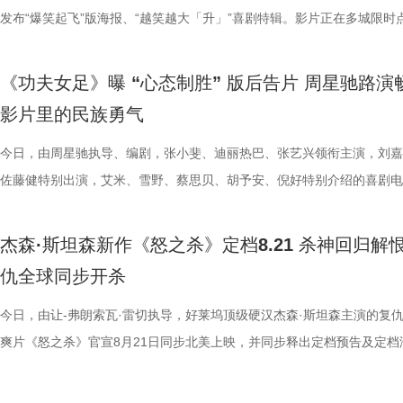
年的情怀，将波动拳、升龙拳、百裂脚、布兰卡回旋撞等经典招式逐一呈
望藏在没有外挂的普通人身上；并定位与马杰的关系为“一个提供澎湃的
探案动画电影，《大唐妖探》此前便凭借新颖的世界观与鲜活的角色收获
拍摄了许多遍，毫无保留地全力以赴。尽管很多演员都是第一次登上银幕
出了一对贴合设定的欢喜冤家，让角色形象跃然眼前。雷淞然精准诠释了
致温情的双向奔赴。 周星驰时隔26年重返故地 温情致敬达叔与
发布“爆笑起飞”版海报、“越笑越大「升」”喜剧特辑。影片正在多城限时
无论陪伴IP成长的老牌玩家，还是初识街头格斗文化的新观众，都将在大
力，一个提供稳健的方向感”。白客也在现场分享再度饰演马杰的体验，
观众关注，而此次主题曲所传递的“不退”信念，也让更多人看到影片在喜
人，但每个人都倾尽全力，周星驰导演也对所有人的付出表达了诚挚感谢
身上永不言弃的韧劲与少年热血；张呈对于阿萨真挚细腻的哭戏演绎，饱
青春 珠海对于周星驰而言，承载着极为特殊的时代记忆。26年
中，将于7月27日至28日开启全国限时点映，年会狂欢提前开席，极致爆
见证这场全员集结的巅峰厮杀。电影《街头霸王》（暂译）将于2026 年1
段最大的变化是经历了一段如梦似幻的传奇故事，在与刘奔的无限流之行
悬疑之外的精神内核。 影片并没有讲述非黑即白的简单故事，而是借着
谢大家并肩携手，共同完成了这部热血诚意之作。 小人物热血逆袭动人
绪直击人心，引得现场主创深受感染，随之落泪。配音导演张喆对两人的
经典佳作《少林足球》正是在珠海取景拍摄。路演现场，当年《少林足球
验抢先畅享。影片讲述了新老打工人“癫疯”相见，群像集结大乱“逗”，爆
《功夫女足》曝 “心态制胜” 版后告片 周星驰路演
16日北美上映。
成这一人物的成长弧光。活动现场，庄达菲、田雨、王耀庆、李乃文、李
阿萨的探案之路，勾勒出冲破世俗偏见、坚守真相的成长脉络。毒舌天才
女足精神引爆口碑狂潮 随着电影的热映，《功夫女足》凭借燃爽的剧情
十分肯定：“他们再创造的能力非常强，也给到我们非常多的惊喜”。与此
景地“春芳理发店”的主理人惊喜现身，与星爷时隔二十余载再度重逢，瞬
活不能停的全新脑洞故事，由董润年执导，应萝佳担任总制片人，张若昀
影片里的民族勇气
童漠男、闫佩伦、吕星辰也纷纷分享自己的角色体验以及欢乐默契的片场
狄少与热血单纯的狼妖捕快阿萨，从互不对付的冤家到背靠背的搭档，一
的情感引发了广泛的口碑发酵。影片将爆笑的喜剧元素与小人物的奋斗历
时，影片的群杂配音体量庞大，其中一场“百妖夜行”的单场戏份，涉及角
起全场的岁月情怀。周星驰不仅一眼认出这位故交，更欣然珍藏了对方相
客、高叶领衔主演，大鹏、庄达菲惊喜出演，孙艺洲特别主演，田雨、王
事，在影片里参与出演的梁植、石老板、合文俊、李飞也于现场分享观影
龙笑料不断，也在连环谜局与世俗眼光中互相支撑，既贡献了密集的笑点
妙融合，讲述了一群足球女孩在低谷中不屈不挠、勇敢追梦的故事。许多
有396个，大量的人声、乐声交织相融，共同构筑人与妖和谐共生、生机
老照片，并相约有机会定将再次光顾体验。此外，众多影迷不远千里驱车
特别出演，李乃文、李晨、欧阳奋强友情出演，童漠男、酷酷的滕、闫佩
今日，由周星驰执导、编剧，张小斐、迪丽热巴、张艺兴领衔主演，刘嘉
摄体验并到台上与主创汇合。形形色色的人物共同构筑丰富职场群像，从
藏着细腻的温情。他们从不是自带光环的完美神探，虽身陷世俗偏见与连
在观影后表示，电影不仅笑点密集、包袱不断，更难能可贵的是写出了小
的大唐长安城。 此外，在电影配乐上，音乐总监栾慧围绕“如果人族和妖
1300公里，甚至在机场苦候7小时，只为在现场对星爷重现那句掷地有声
演，钟汉良特邀出演。8月1日，越笑越大“升”！ 海报.jpg 爆笑解锁幕后
佐藤健特别出演，艾米、雪野、蔡思贝、胡予安、倪好特别介绍的喜剧电
维度展现职场百态。影片摒弃悬浮刻意的段子，扎根大众熟悉的职场日常
局之中，却始终不肯向困境妥协；哪怕前路凶险，也凭着对真相的执念并
的真实与韧劲。每一个角色都不是高高在上的英雄，而是生活在我们身边
活在一起的长安城真实存在，那它到底应该是什么声音呢？”的核心命题
典台词：“我养你”。 在映后互动环节，当粉丝问及影片片尾那
常 全员对戏笑声加载不停 全新曝光的“越笑越大「升」”喜剧特辑，全方
《功夫女足》释出“心态制胜”版后告片。截至7月23日22时30分，电影票
爆笑叙事之外，也试图探讨人生意义与价值、理想主义等现实议题，主创
行，在探案路上一步步撕开迷雾。轻松有趣的喜剧外壳、抽丝剥茧的探案
着缺点却依然全力以赴的普通人。这种天马行空的幽默与接地气的真情实
建起了专属于《大唐妖探》的独特声音体系。创作团队依托剧情场景灵活
的座位是否是留给金牌搭档吴孟达先生时，周星驰动情予以肯定，并表示
剧组真实拍摄日常，幕后全员精神状态超前松弛，同框切磋戏份笑声超标
突破17.1亿，口碑爆棚热议不断。“心中这团火”第二轮路演也火热进行中
杰森·斯坦森新作《怒之杀》定档8.21 杀神回归解
情真诚的分享收获全场不断掌声。 全国点映口碑持续升温 六城
与热血的友情羁绊相得益彰，适配全年龄段的观影需求；这份不服输的心
互交织，让观众在轻松解压之余，也能从小人物的酸甜苦辣中找到深切的
音乐表达，战斗段落依托人声渲染澎湃情绪，淋漓尽致地展现角色的愤怒
全认同”观众心中达叔无可替代的地位。谈及如何长久保持对电影梦想的
组更将“鼓掌”企业文化贯彻到底，现场情绪价值拉满。张若昀谈及角色称
莞站已于7月23日圆满落幕。导演兼编剧周星驰，领衔主演张艺兴，特别
仇全球同步开杀
今日启程引爆暑期狂欢 电影《年会不能停2！》已于7月27日至2
跳出剧情本身，戳中每个曾在低谷咬牙坚持的普通人。影片既是全家暑期
与力量。 在爆笑的观影氛围之外，影片所蕴含的“女足精神”更是彻底打
抗；巧妙化用古籍《女则》，将歌词融入隐娘登场配乐，从复仇视角描摹
忱，周星驰坦言，其心中那团永不熄灭的火焰，正是源于所有观众与粉丝
很有一种恰到好处的刺头感”，在演绎时“需要挺强大的信念感”，随时随
雪野，主演秦鹏飞、陈旻、景如洋，特别出演许君聪，演员梁潇瀚，联合
开启全国限时点映，多城场次座无虚席。自点映开始后，影片上座率累计
的首选，也是能引发大众共鸣的诚意之作。 电影《大唐妖探》由深圳千
数影迷，成为口碑扩散的核心燃点。娥眉队在赛场上不畏强手、绝地反击
心境，用婉转曲调倾泻角色深藏心底的委屈，曲风神秘幽怨，氛围感十足
情陪伴与支持。 女足精神薪火相传 热巴深度解读“对抗路闺
唱、化身舞王等各种即兴发挥听取现场“哈”声一片。白客在片场更是从佛
林子聪等主创现身映后互动现场。现场周星驰导演动情解读影片内核，表
今日，由让-弗朗索瓦·雷切执导，好莱坞顶级硬汉杰森·斯坦森主演的复
登顶，观影氛围热烈浓厚。目前点映及预售总票房已突破2700万，猫眼
业有限公司、冰滴映画影视传媒(天津)有限公司、天津猫眼微影文化传媒
搏姿态，生动诠释了“永不言弃、永不服输”的民族骨气。观众们在影厅里
音一曲相融共生，赋予长安城鲜活的生命力，打造出东方古韵与奇幻想象
电影《功夫女足》中蕴含的拼搏精神，同样在现实中激荡起强烈回响
人进化为热血浓人，“像变色龙一样，跟什么领导他就走什么范”，在刘奔
中娥眉队正是中国风骨的具象载体：她们在赛场之上以功夫融球技、遇强
爽片《怒之杀》官宣8月21日同步北美上映，并同步释出定档预告及定档
分9.6、淘票票点映开分9.6，全网好评刷屏，超前点映口碑持续领跑暑
公司、北京梦之城文化有限公司、幸福蓝海影视文化集团股份有限公司、
比赛的推进同频共振，既为接连不断的高能笑料前仰后合，又为女孩们并
下的独特听觉体验。 马嘉祺黄霄雲倾情献唱 不退亦不问演绎少年热血 除
动当日，珠海少儿足球队的队员们也受邀来到现场。她们纷纷表示，娥眉
染下，马杰“中二疯癫”的一面也不断被发掘。导演董润年解读“当刘奔和
强，背后承载着博大精深的中国文化底气，更向外界传递出中国人永不低
报。 影片讲述了科尔·里德（杰森·斯坦森 饰）是富豪蒂布（阿蒙·蒂卡拉
赛道。 影片爆笑气质突出，被形容为“打工人的电子布洛芬”，“
（北京）影业有限公司、深圳市一怡以艺文化传媒有限公司、北京千万间
战、跌倒后重新站起来的硬核情谊深受触动。这种将热血竞技与真挚情感
音与配乐的匠心打磨，本次特辑还惊喜揭晓了影片的演唱阵容，电影主题
绿茵场上永不言弃的精神令她们深受鼓舞，全队更齐声向星爷高呼“我们
到一起以后就发生了卧龙凤雏般的化学反应”，精准道出刘马组合的反差
骨气与昂扬风采。 1周星驰.jpg 释怀胜负回归热爱 “心态制胜”版后告片
饰）的贴身保镖，但一场意外袭击让蒂布丧命，科尔也被诬陷为凶手，全