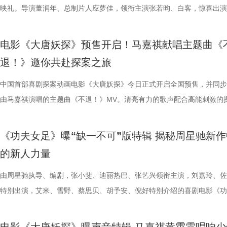
场面火速出圈，全网刷屏玩梗，传播声势持续走高。“笑到崩溃”“全场爆
幕后创作巧思，他指出炼丹炉里反复熔炼才能成就一颗仙丹，影片无限循
影片这次是打工人“嘴替 + 手替”，双重解压爽感拉满。 4.jpg 3.jpg 谈及
溃，颜立尧和程砚大打出手......故事拉扯感持续升级。预告结尾单车告白
王》（暂译）故事聚焦1993年世界格斗大赛，赛场之内拳脚交锋、知名
映礼。导演董润年、总制片人应萝佳，领衔主演张若昀、白客，惊喜出演
停”等真实反馈层出不穷，再度印证影片实打实的高密度笑点。更有观众
意义本质与此相同，同时也是呼应第一部金银角大王的隐藏彩蛋。总制片
心创作，导演董润年现场透露故事有取材近年真实采访素材，无限流设定
名场面，与毕业分手的泪目画面形成鲜明对比，将少年爱而不得的青春遗
番上演；赛场之下邪恶组织暗流涌动，利用地下笼斗、全球赛事酝酿巨大
菲，特别出演田雨、王耀庆，友情出演李乃文、李晨，主演童漠男、闫佩
电影是“打工人的最强续命神器”，盛赞角色马杰为“今年银幕第一乳腺恩人
萝佳的走心发言令观众动容，她坦言《年会不能停！2》创作最大的动力
下，内核依旧聚焦普通人在职场遭遇的现实困境。总制片人应萝佳表示对
至顶点。 影片横跨十年光阴，高中时期身为风纪股长的苏明仪
谋。隆不仅要直面昔日战友的宿命对决，还要迎战布兰卡这类能力诡异、
吕星辰等主创悉数亮相，现场分享创作巧思与幕后故事。同时，路演也将
电影《大唐妖探》预售开启！马嘉祺献唱主题曲《
生动道出观影过程中酣畅淋漓、解压放松的极致爽感。 8.jpg 9.jpg 与此
于观众，真诚希望大家能在笑声中消解职场的烦恼、拥有很多幸运。现场
中极具仪式感的年会戏份，剧组特意沿用第一部同款拍摄场地，保留情怀
登记违纪之名靠近随性不羁的颜立尧，把心动藏进每一次记名；程砚始终
凶悍的特殊格斗家，多重危机交织，对决悬念拉满。影片已定档2026年1
日开启，主创们将在青岛、杭州、上海、深圳、成都、郑州六城陆续与观
退！》邀你共赴探案之旅
影片的深度内核与温情共鸣向内容也在持续发酵，不同于前作“大点名”的
整活接连不断，张若昀、白客神还原“三顾茅庐”名场面，乱讲“PPT”精神
续，在她眼中，年会戏份的本质是打工人的精神寄托，这也是贯穿整个系
守在少女身后，将满腔爱意独自封存，始终没有勇气袒露心意。同龄人肆
16日北美上映。 地下笼斗氛围拉满 经典招式高燃呈现 这支单人预告以
面。 自开启限时点映以来，电影密集的爆笑笑点、脑洞大开的
戏剧表达，本片结尾刘奔的高燃点名名场面，让一众踏实肯干、默默付出
魔性抽象，引得台下笑声此起彼伏。张若昀更是喜提一把“教育之剑”，一
精神内核。张若昀与观众同样感动于片尾演讲戏份，直言“个人力量很难
霍青春，三人却被迫提前面对情爱纠葛与成长别离，那些藏在盛夏、止于
黑张力的斗兽场牢笼拉开序幕。铁笼栏杆之内，无数被囚禁者疯狂冲撞栏
叙事，搭配燃爽的逆袭情节，持续收获广大观众强烈共鸣。影片讲述了新
中国首部喜剧探案动画电影《大唐妖探》今日正式开启全国预售，并同步
层从业者被看见、被认可，这一细腻呈现瞬间戳中无数观众的心声，不少
断刘奔的奥数烦恼。面对观众的“求扇”名单，白客幽默在线“普法”，现场
结构性问题”，真正改变环境的力量藏在每一个普通打工人身上；白客谈
的心动，最终化作跨越十年无法抹平的青春怅惘。 塑造多元暗
将这场生死擂台的狂暴气息推向极致。转瞬之间，牢笼深处电光骤然闪烁
工人“癫疯”相见，群像集结大乱“逗”，爆梗整活不能停的全新脑洞故事，
由马嘉祺演唱的主题曲《不退！》MV。清亮有力的歌声配合高能刺激的
观影后表示“眼泪唰的一下就掉下来了”，共情感染力十足。影片正在爆笑
连连。接续青岛站主创跳舞名场面，在张若昀的歌声下，导演董润年与卢
杰的“打脸式反击”，调侃其反差感拉满的举动是“民谣风混搭摇滚风”；大
像 联动毕业季戳中青春离别共鸣 区别于市面上甜宠向青春片，
道覆盖高压电流的绿色兽形身影破土而出，布兰卡正式登场，野性威压瞬
润年执导，应萝佳担任总制片人，张若昀、白客、高叶领衔主演，大鹏、
片段，将狄少（声音出演 雷淞然）、阿萨（声音出演 张呈）不信天命、
映，结伴观影开怀大笑！ 电影《年会不能停！2》由北京合众睿客影视文
两位“开朗大男孩”即兴开跳，歌舞不能停，全场欢呼鼓掌更是热闹十足。
演现场更高歌一曲《我的未来不是梦》将场面直接拉回影片年会表演高燃
偷喜欢你》以写实笔触刻画两种截然不同的暗恋：苏明仪明目张胆、小心
卷整片斗兽场。 电光缠绕全身、蓬松鬃毛根根竖立，杰森・莫玛饰演的
菲惊喜出演，孙艺洲特别主演，田雨、王耀庆特别出演，李乃文、李晨、
妥协的态度诠释得淋漓尽致。 平台单曲图.jpg 影片由程腾执导，黄珉联
《功夫女足》曝“缺一不可”版特辑 揭秘周星驰新作
播有限公司、天津猫眼文化传媒有限公司、中国电影产业集团股份有限公
正在爆笑热映，今日至8月4日还将在上海、深圳、成都、郑州相继与大
落；田雨则幽默建议现场观众“送一张电影票给领导”，在欢乐中青岛站路
的单向奔赴，程砚沉默隐忍、不求回应的长久守护，两种隐秘心事交织，
遵从游戏形象，绿色兽化皮肤、锋利爪牙与狂暴体态高度还原玩家记忆中
奋强友情出演，童漠男、酷酷的滕、闫佩伦主演，钟汉良特邀出演。影片
演，雷淞然、张呈（排名不分先后）领衔声音出演，将于8月8日全国上
的新人力量
儒意电影娱乐股份有限公司、上海有态度文化传播有限公司、中青新影文
面，带来更多欢声笑语。 电影《年会不能停！2》由北京合众睿客影视文
满落幕。8月1日，与搭子结伴走进电影院共享欢乐盛宴。 5.jpg 限时点
极具共鸣的青春情感群像。影片紧扣 “毕业季就是分手季” 这一大众青春
林兽人。登场瞬间，周身不断迸发噼啪电光，完美呈现布兰卡特有的雷电
眼、淘票票点映评分9.6，目前火热预售中，8月1日，全国上映，一起走
售现已开启，可提前购票共赴这场欢乐探案之旅。 主题曲《不退！》MV
媒（海南）有限公司出品，正在爆笑热映。
播有限公司、天津猫眼文化传媒有限公司、中国电影产业集团股份有限公
爆棚 爆笑解压高分认证 电影《年会不能停2！》此前已于7月25日至26
把夏日心动与毕业离别绑定，点明年少情爱最大的遗憾 便是盛夏热烈相
力。预告最令玩家热血沸腾的名场面紧随而至：布兰卡屈膝蓄力，身躯猛
院越笑越大「升」！ “笑出升势”北京首映礼圆满举行 主创爆笑
上线 声声铿锵勾勒热血无畏 此次释出的主题曲《不退！》由马嘉祺倾情
由周星驰执导、编剧，张小斐、迪丽热巴、张艺兴领衔主演，刘嘉玲、佐
儒意电影娱乐股份有限公司、上海有态度文化传播有限公司、中青新影文
多城限时点映，首轮点映开启后即好评刷屏、爆笑认证，为呼应广大观众
抵不过毕业分离，一句 “为你好” 成为分开最无力的借口，道尽少年相爱
缩成球状，全身电流同步爆发，高速旋转直冲向前，呈现经典回旋撞招式
现场笑声不断 本次首映礼现场氛围热烈，董润年、应萝佳、张
唱。整首歌以热血张扬的摇滚曲风为基底，用硬朗有力的旋律与态度鲜明
特别出演，艾米、雪野、蔡思贝、胡予安、倪好特别介绍的喜剧电影《功
媒（海南）有限公司出品，正在爆笑热映。
呼声，将笑声传递至更多城市，7月27日至28日再进一步开启全国限时点
守难的笨拙与心酸。 影片延续台湾青春片标志性氛围感镜头，
速翻滚带起强劲气流，冲击力视觉效果拉满，短短数十秒的片段里，既展
昀、白客等主创佩戴专属工牌道具亮相，庄达菲、李乃文随身携带与角色
词，搭配马嘉祺清亮且极具穿透力的高音，将少年身处困局绝不退缩的锐
足》燃爽热映中，今日影片发布“缺一不可”版特辑。特辑完美传递了“周
观影氛围热情浓烈，爆笑声量一路猛涨。“银幕里在认真升上去，银幕外
公车偷拍、保健室照料、雨天送伞、单车告白等校园场景，用柔和光影还
兰卡不受束缚的野兽格斗风格，也暗藏身世伏笔，他是流落丛林、变异、
有关的拍手器、著作《我和众和集团的故事》，全员精神状态满分，欢乐
坚守真相的凛然心气尽数唱出。“不退让、不低头”的内核贯穿始终，既有
中没有小角色，只有共同完成故事的人”这一精神。这群大银幕新面孔凭