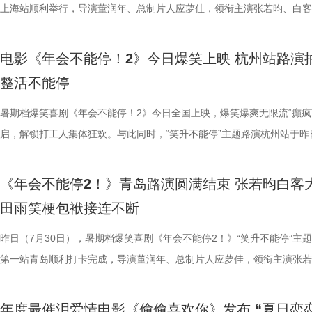
为主要视觉元素，龙餐馆的烟火气与异域氛围交相辉映，碰撞出中外文化
将走向何方？ 4赛夫.jpg 3沈腾 蒋奇明.jpg 文牧野带领新组合碰撞新火花
祝福，爆笑声四起，整场路演就在欢笑与温情交织的氛围中圆满收官。
真挚发言令现场观众动容落泪；张若昀亦对此有所解读，他表示刘奔虽被
众提问刘马组合穿越闯关是否也对应《西游记》里师徒取经的情节，导演
敬。影片以万国来朝的大唐为故事背景，将机械动能与唐代都市风貌相融
上海站顺利举行，导演董润年、总制片人应萝佳，领衔主演张若昀、白客
品，我十分欣慰！”语气一本正经
的别样火花。画面既呈现出开灶前的充分准备，也将“好好吃饭”的氛围具
好吃饭传递最朴素的温暖 同步发布的定档海报，龙餐馆主厨徐福站在红
3.jpg4.jpg 爆笑喜剧引燃观影热潮 多元受众共赴欢乐之旅 电影《年会不
蒙尘却从未熄灭过理想火种，只要时机环境合适，每个人都愿意为理想再
年一连分享影片与四大名著关联的多个隐喻巧思：除去《西游记》，马杰
参照唐代长安“二市一百零八坊”的城市布局，打造出一座前所未见的“机
别主演孙艺洲，特别出演田雨、王耀庆，主演范湉湉齐聚现场，畅聊台前
案动画，《大唐妖探》以全年龄适
化。在温暖的光线中，呈现出三人之间如同亲人般的亲密关系，也展现出
前，身后巨幅龙纹折扇展开，东方韵味十足。身前一桌中式菜品依次铺陈
2》正在全国热映，高能欢乐戏份贯穿始终，沉浸式爆笑观影体验，让观
一番；面对年轻观众对未来职场的焦虑，白客送上通透的人生态度，他直
掌名场面对应《水浒传》除暴安良的侠义底色、片中 “卧龙凤雏”“三顾茅庐
城”。此外，主创团队还依托“八水绕长安”的经典水系布局，设计贯穿整
后，惊喜互动不断。影片已于昨日全国公映，猫眼电影开分9.6，爆笑爆
观影期待。 电影《大唐妖探
电影《年会不能停！2》今日爆笑上映 杭州站路演
的大片质感与人情温度。 在对于美食呈现的执着，体现出整个
带笑意的徐福专注掌勺，将酱汁淋入松鼠桂鱼之上，热气腾腾格外诱人。
底卸下生活与工作疲惫，收获满分解压爽感。张若昀与白客组成的刘马组
“做恶人也可以，做勇士也可以，做好人也可以，做‘坏人’也可以，只要你
设计出自《三国演义》，至于《红楼梦》的巧妙化用，导演更是风趣概括
的动力脉络，将大唐千年璀璨文明与奇巧精妙的机关创意完美融合，构建
感全网认证，口碑热度持续走高，成为暑期档打工人解压放松的狂欢盛宴
画影视传媒（天津）有限公司、天
整活不能停
团队对细节的极致追求的创作态度。菜品设计围绕人物处境与时代背景，
之下，墙面弹痕与裂纹清晰可见，与前景的活色生香形成强烈反差，残酷
为全片一大亮点，二人一冲一稳，性格反差感拉满，碰撞发出源源不断的
自己能成为这个角色，并且愿意为一切后果负责，就可以”；庄达菲则分
“宝二爷直接变身董事长”。 他表示，创作时特意将中华传统文化融入故
具想象力的大唐奇幻都市图景。 2.jpg 作为暑期档适配全年龄段的合家
片讲述了“缺心眼”刘奔与“没脾气”马杰包子铺“癫疯”相遇、喜提“无限流体
文化有限公司、幸福蓝海影视文化
载情感记忆的家常味道，到龙餐馆中坚守正宗体系的餐厅菜式，再到特殊
安穿透画面，为这幅祥和图景铺上了一层无法忽视的战争底色。通过“美
花火，不少观众看完直呼“又癫又好看，越品越上头”。随着六城路演火热
怡然不内耗、勇敢追梦的角色内核，为观众送上 “四面八方皆是前方” 的
望观众观影时能读出独有的熟悉感与亲切感；制片人应萝佳谈及现实与理
电影，《大唐妖探》满足了大小观众双向适配的观影体验。对小朋友而言
卡”，由此开启掀桌狂欢、打脸逆袭的全新脑洞故事，由董润年执导，应
暑期档爆笑喜剧《年会不能停！2》今日全国上映，爆笑爆爽无限流“癫疯
公司、深圳市一怡以艺文化传媒有
下因地制宜的融合表达，逐步构建起影片完整而清晰的叙事脉络。为贴合
前硝烟在后”的对比，将日常烟火与流离动荡呈现在同一画面，一边是令
展，主创辗转多座城市近距离和影迷互动，映后现场笑声、欢呼声接连不
语；孙艺洲、田雨互评所饰演角色Peter和Bob的心眼，欧阳奋强也以片
义，她表示如果现实环境一时半会难以改变，不如先走进影院开心：“随
片跌宕起伏的探案冒险故事，能够让孩子在奇幻的机关世界中开拓眼界，
担任总制片人，张若昀、白客、高叶领衔主演，大鹏、庄达菲惊喜出演，
启，解锁打工人集体狂欢。与此同时，“笑升不能停”主题路演杭州站于昨
京萌谷文化传媒有限公司、北京微梦
饮食习惯，团队对菜单结构与烹饪方式反复推敲，并结合当地饮食习惯进
涎欲滴的厨房场景，一边是尚未散去的战争阴影，徐福则面带从容，游刃
来自各地的观众现场输出花式好评，真实口碑持续出圈扩散。影片在精准
长身份加入互动，上演众和高层互怼名场面，台上台下笑声不断。脱口秀
声集合越来越大，我们的勇气出现了，很多事情会慢慢发生变化”。谈及
在主角的冒险征程中收获勇气、善良与成长，汲取积极向上的价值观；对
洲特别主演，田雨、王耀庆特别出演，李乃文、李晨、欧阳奋强友情出演
利举行，导演董润年、总制片人应萝佳，领衔主演张若昀、白客，特别出
日全国上映，预售火热进行中。此外
配，在保留中餐技法的同时实现文化语境的自然融入。所有出现在影片里
地烹饪佳肴，使得影片“好好吃饭”的情感，在非常时刻呈现出了新的温度
当代打工人内心的同时，也依靠纯粹的爆笑爽感俘获亲子家庭受众。“癫
嘻哈也惊喜现身并分享观影感受，称“完全演出了我和我同事们的日常”，
前后的成长变化，张若昀分别使用了“燃”和“登”两个字来概括不同阶段的
年观众而言，环环相扣、悬念十足的探案剧情极具观赏性，细节满满的大
漠男、酷酷的滕、闫佩伦主演，钟汉良特邀出演。影片爆笑热映中，一起
庚戌亮相现场，与观众展开热情互动，畅聊幕后趣闻。此前影片限时点映
国超前点映均可正常购票观影，特
《年会不能停2！》青岛路演圆满结束 张若昀白客
物均以“真实可食”为前提，在保证视觉表达的同时强调食物原本的色香味
义。 5李治廷.jpg 6老扎.jpg 文牧野导演作为国产现实主义商业片的探索
别真实，仿佛在演我上班日常”“带爸妈看完，没想到他们也全程笑不停”
满满。 影片笑点爽感双在线 全年龄观影适配满分 电
奔，还调侃前期刘奔一定会吐槽后期的自己；面对观众“选热爱还是选稳定
物、根植传统的文化内核，也让观众沉浸式感受大唐盛世的独特魅力与中
影院越笑越大「升」！ 2.jpg 1.jpg 上海站路演顺利举行 笑声掌声交织欢
爆棚，猫眼电影点映开分9.6、淘票票点映开分9.6，双平台高分认证，
您全家抢先入城欢乐探案！
田雨笑梗包袱接连不断
每一道菜既服务叙事，也具备生活质感。在战火背景之下，这些具体而鲜
《我不是药神》到《奇迹·笨小孩》，其作品始终在兼顾市场与作者表达
色好评强势印证，电影《年会不能停！2》适配各类观影人群，年轻人结
《年会不能停！2》正在全国院线火热公映，上映以来持续收获海量观众
择业难题，白客再度引用《出师表》表达观点：“开张圣听，以光先帝遗
统文化的深厚底蕴。 3.jpg 在西安特别放映的活动现场，不少家长专程
断 上海站路演映后见面，董润年、应萝佳、张若昀、白客、孙艺洲、田
情一路高涨。 影片讲述了“缺心眼”刘奔与“没脾气”马杰包子铺“癫疯”相遇
食物不再只是场景元素，而成为连接人物情感、消解隔阂的媒介，也让“
找到平衡，旨在挖掘普通人身上的人性闪光。电影《欢迎来龙餐馆》首次
卡解压解气，全家组团观影笑声不断，在捧腹大笑之余皆能收获共鸣与放
好评，猫眼购票平台稳定保持高分，影院场均笑声不断。影片创新融入无
恢弘志士之气，不宜妄自菲薄，引喻失义，以塞忠谏”，他认为不必局限
到场观影。轻松欢乐的剧情、精巧奇幻的机关场景、鲜活可爱的古典妖怪
耀庆、范湉湉等一众主创齐聚现场，全程笑点与走心感悟交织，亮点纷呈
提“无限流体验卡”，由此开启掀桌狂欢、打脸逆袭的全新脑洞故事，由董
昨日（7月30日），暑期档爆笑喜剧《年会不能停2！》“笑升不能停”主
吃饭”在极端环境中，延展出关于生存与和平的更深层表达。 电
事从本土社会议题延伸至国际化战争背景，在更强烈的冲突情境中，展开
5.jpg6.jpg7.jpg 电影《年会不能停！2》由北京合众睿客影视文化传播有
循环设定，全程笑点高密度输出，把职场里令人憋屈的形式主义、空洞画
即彼的答案；酷酷的滕全程输出满满情绪价值，将影片金句“展翅高飞”贯
象，全程牢牢吸引着观众们的目光。观影过程中，孩子们跟随剧情一同寻
动环节欢乐整活不断，张若昀、白客趣味回答“如果角色穿越宫斗剧能存
执导，应萝佳担任总制片人，张若昀、白客、高叶领衔主演，大鹏、庄达
第一站青岛顺利打卡完成，导演董润年、总制片人应萝佳，领衔主演张若
《欢迎来龙餐馆》由坏猴子（上海）文化传播有限公司、北京大麦娱乐文
通人处境与选择的刻画，以此完成文牧野对现实题材的一次全新类型突破
司、天津猫眼文化传媒有限公司、中国电影产业集团股份有限公司、儒意
无效内卷、任人唯亲等糟心日常尽数拆解，用酣畅淋漓的剧情走向狠狠解
场，持续点燃现场氛围；影片片尾彩蛋编舞指导喜多卉也惊喜现身观众席
索、推敲真相，化身民间小神探，迫不及待想要走进长安城参与探案。观
集”的脑洞提问，二人调侃刘奔很难立足，但马杰能活到最后；面对领导
喜出演，孙艺洲特别主演，田雨、王耀庆特别出演，李乃文、李晨、欧阳
白客，惊喜出演大鹏、特别出演田雨齐齐亮相。现场全员与观众欢乐互动
限公司、中国电影产业集团股份有限公司、儒意电影娱乐股份有限公司、
腾此次也在角色塑造上呈现出更为深沉与内敛的一面，其饰演的中国大厨
娱乐股份有限公司、上海有态度文化传播有限公司、中青新影文化传媒（
观影全程极致解压，爽感贯穿始终。张若昀、白客“卧龙凤雏”碰撞出全新
大家分享了《阳光开朗大男孩》舞蹈排练的趣味幕后。 4.jpg 3.jpg 高分
束后，不少家长纷纷给出好评，表示影片“十分有趣”。有家长表示孩子不
提问的情景设置，孙艺洲、田雨、王耀庆、范湉湉临场抖出各类高情商回
友情出演，童漠男、酷酷的滕、闫佩伦主演，钟汉良特邀出演。影片爆笑
享幕后趣闻，将7月29日北京首映礼的笑声一直延续至青岛路演，今日至8
年度最催泪爱情电影《偷偷喜欢你》发布 “夏日恋恋