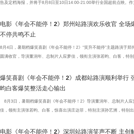
人物之间的情感呈现给观众。“菜备好 请就胃”版海报则定格“一家三口”在
告及定档海报，并将于8月8日至10日14:00-21:00举行全国超前点映。
也围绕影片展开了真诚分享。 
的温馨画面，展现龙餐馆人与人之间鲜活、真实的一面。电影《欢迎来龙
争美食大片，影片讲述的是中国厨师徐福（沈腾 饰）为养家还债远赴中
影我们做了六年，花大力气打造原
馆》由文牧野执导，宁浩监制，文牧野、郎群力、钟伟编剧，沈腾领衔主
当地结识餐馆经理马俊生（蒋奇明 饰），两人携手经营龙餐馆。然而战
现一个探案故事，让它适合全年龄
电影《年会不能停！2》郑州站路演欢乐收官 全场
蒋奇明、奥马尔·谢里夫主演，李治廷特别出演，影片将于8月11日，全
发，他们也被迫卷入其中，不得不直面动荡与生存考验。定档预告呈现了
秘了“机关长安城”的设计理念：“
不停共鸣不止
映。 匠心烹制银幕美食奇观 龙餐馆“核心团队”首聚展现热闹氛
馆从生意渐入正轨到突遭战争打断的转变过程，影片在热闹营业与战火四
把大唐与机关结构相融合，城市里
此次发布的美食特辑以徐福、马俊生和龙餐馆的孩子们，通过视
间形成鲜明反差。定档海报中，徐福立于满是弹孔的红墙之前专注掌勺，
8月4日，暑期档爆笑喜剧《年会不能停！2》“笑升不能停”主题路演于郑
靠机关运行的，希望让大家觉得
话和观众们隔空打招呼开头，迅速将观众带入烟火气十足的龙餐馆。炉火
佳肴满桌，与身后未散的硝烟痕迹形成鲜明对照。定档预告与海报将战争
圆满收官，导演董润年、总制片人应萝佳，领衔主演张若昀、白客，特别
出演雷淞然、张呈也在现场畅聊从
腾、锅气升腾，各式中式菜肴在翻炒与焖煮间接连出锅。随即，龙餐馆核
酷、美食的烟火气与热闹的氛围一同装盘上桌，让人对这道别具风味的暑
田雨，友情出演欧阳奋强亮相现场，与现场观众面对面畅聊互动，现场氛
言：“我们从舞台走到大银幕后面，
员逐一亮相，金牌主厨徐福掌勺稳健，技艺了得，在花絮里，沈腾上手学
“硬菜”充满期待。《欢迎来龙餐馆》由IMAX特制拍摄，在IMAX银幕上，
情洋溢。影片讲述了“缺心眼”刘奔与“没脾气”马杰包子铺“癫疯”相遇、喜提
会更贴近一些，都比较内敛；张呈
爆笑喜剧《年会不能停！2》成都站路演顺利举行 
勺、切墩，学习的过程轻松又充满欢乐；大堂经理马俊生在前厅后厨间来
重要场景将上下延展，为观众独家呈现多26%的画面内容，身临其境体
限流体验卡”，由此开启掀桌狂欢、打脸逆袭的全新脑洞故事，由董润年
读二人角色内核：“阿萨代表纯真，
昀白客爆笑整活走心输出
忙，与徐福的初次碰面便“独自扛下所有”；餐馆学徒赛夫起初与师父徐福
的战争场面与美食烹制的烟火细节。电影《欢迎来龙餐馆》由文牧野执导
导，应萝佳担任总制片人，张若昀、白客、高叶领衔主演，大鹏、庄达菲
总制片人曹紫建分享了创作团
付，但在相处中逐渐形成默契，马俊生如同徐福与赛夫的“润滑剂”，让两
浩监制，文牧野、郎群力、钟伟编剧，沈腾领衔主演，蒋奇明、奥马尔·
出演，孙艺洲特别主演，田雨、王耀庆特别出演，李乃文、李晨、欧阳奋
8月3日，暑期档爆笑喜剧《年会不能停！2》导演董润年、总制片人应
动画百花齐放，让观众看到更多元的
够磨合成功。而徐福与龙餐馆里其他孩子们的互动也让龙餐馆里氛围更加
夫主演，李治廷特别出演，谢里夫·萨比、艾哈迈德·萨利姆、法鲁克·穆
情出演，童漠男、酷酷的滕、闫佩伦主演，钟汉良特邀出演。影片猫眼电
佳，领衔主演张若昀、白客，惊喜出演庄达菲，特别主演孙艺洲，特别出
打”导演的趣事，笑称导演“想要的
闹。伴随着一道道菜品出锅，不仅展现出徐福的高超技艺与中国饮食的独
德、拉塞尔·希利、奈拉·阿克拉姆、卡尔玛·哈齐姆参加演出，苇青、张
分9.6，正在爆笑热映，一起走进影院越笑越大「升」！ 1.jpg2.jpg 郑州
雨，友情出演欧阳奋强出席成都路演，与观众近距离互动，分享台前幕后
终才呈现出这座充满生命力的长安
味，也折射出每个角色不同的性格底色与处世方式。 美食特辑
情出演。 海报.jpg 沈腾勇闯中东做地道中餐 携手蒋奇明演绎战火下的小
演热情似火 欢笑声中圆满收官 郑州站路演映后交流全程氛围热烈，董润
事。现场不同年龄、职业的观众走心分享观影感受，全程欢笑与掌声交织
合家庭观众看的一部电影——孩子
电影《年会不能停！2》深圳站路演笑声不断 主创