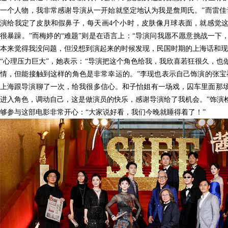
一个人物，我非常感谢导演从一开始就坚定地认为我是詹周氏。
”而雷
演给我定了皮肤和假鼻子，每天画4个小时，皮肤像月球表面，就感觉
很暴躁。”而梅婷的“难题”则是在语言上：“导演问我愿不愿意挑战一
本来觉得我没问题，但没想到演起来的时候
发现，民国时期的上海话和现
“心理压力巨大”
，她表示：
“导演把这个角色给我，我欣喜若狂很久，也
情，但能接触到这样的角色是非常幸运的。”李现也表示自己饰演的张宝
上海跟导演聊了一次，给我很多信心。和子怡姐有一场戏，囚车里面那
进入角色，调动自己，这是做演员的快乐，感谢导演给了我机会。”饰演
够参与这部电影非常开心：“大家说好看，我们今晚就睡得着了！”