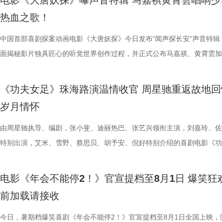
电影《大唐妖探》曝声音特辑 马嘉祺黄霄雲唱响少
得哈哈哈哈哈哈哈哈哈”“影院左右笑得声音一个比一个大”“笑到脸疼爽到
属于夏日的青涩悸动。剧情不刻意制造圆满结局，坦然接纳暗恋落空、相
生存的孩子，被迫困于地下斗兽笼，沦为被操控的厮杀工具。 野性角色
扑面而来。现场高能整活轮番上演，张若昀、白客解锁海绵宝宝与章鱼哥
成见的桀骜锋芒，也藏着明辨是非的坚定底色。在电影院立体环绕音的视
自的倾情诠释与独特风格，碰撞出强烈的戏剧火花，真正成为了整部电影
热血之歌！
掌，感觉大脑褶皱被抚平”“让人在爆笑之外，还获得了超出现实的爽感”
离的青春常态，既有双向心动的甜蜜温存，也有三角对峙、被迫分手的撕
画 主创团队精工还原游戏内核 作为《街头霸王2》登场的经典人气角色
味联动，热血浓人和佛系淡人的反差感拉满，极致契合片中角色特质；田
境中，这首歌曲将给观众带来更强的冲击力，演唱细节与音色质感清晰呈
不可的存在。截止7月28日，影片票房已突破20亿大关，好评不断，轻松
评论中影片含笑量100%，更有网友称爆笑程度需带纸入场，因为会“笑出
感，情绪层次饱满动人。并且选择七夕上映，也是让观众在浪漫节日里，
卡从来不只是"那个绿色的怪物"。布兰卡本名吉米，幼年由于空难流落亚
王耀庆、李晨、李乃文四人现场“怪力比心”；众人模仿趣味表情包，班味
同时，也让这份锐气与坚守更直击人心。 预售开启图.jpg 主题曲MV在视
的笑点让无数观众在影院收获了最纯粹的快乐，硬核燃爽的逆风翻盘更是
中国首部喜剧探案动画电影《大唐妖探》今日发布“闻声探长安”声音特辑
泪”，还得备好金嗓子因为会“笑到嗓子疼”。爆笑解压爽感之外，影片叙
己止于毕业的暗恋遗憾画上句号。 电影《偷偷喜欢你》由阿荣
雨林，长期的丛林生存令他的身体发生异变，所以他掌握放电、旋转冲撞
金句频出，“等忙完这一阵，就可以忙下一阵了”“我时常在想，我在想什么
现上也颇具巧思，特别打造了极具大唐气韵的实景拍摄场地，灯火摇曳间
了家庭观影狂潮。 娥眉队团结一致缺一不可 银幕新人各显神通全员全力
面揭秘影片独具匠心的听觉世界创作过程，并正式公布马嘉祺、黄霄雲加
同样收获满堂好评，不少影评人称电影有“更疯癫的故事推进，更大胆的
股份有限公司、先势公关顾问股份有限公司、影娱人媒体文化事业股份有
有的野兽格斗技，他虽然外表凶悍狂暴，内心却藏着渴望被认可的柔软。
……引得现场观众笑声不断。领衔主演高叶、惊喜出演大鹏也发来远程祝
感十足。马嘉祺置身其中演唱，眼神坚定，带着少年人的桀骜与韧劲，声
全新发布的“缺一不可”特辑正式揭开了一众银幕“新面孔”的幕后风采。她
分别献唱影片主题曲与片尾曲。特辑中，主创团队潜心打磨影片声音制作
讽刺，更抽象的爆笑名场面”以及“更当下、更新鲜、不用扮丑掉凳却更能
司、力荣影业有限公司出品，华夏电影发行有限责任公司发行。
让布兰卡的招式、气质贴合原作游戏，电影主创团队深度参考了游戏《街
隔空与观众见面。 伴随轻松愉快的现场氛围，主创也围绕全新
锵，如同击碎枷锁的重拳，把歌曲里不肯妥协的精神内核透过镜头传递出
镜头前各显神通，为电影注入了无尽活力。艾米把戏里戏外风驰电掣的奔
节，在结合影片原创“机关长安城”设定的同时，立足东方传统文化底蕴，
《功夫女足》珠海路演温情收官 周星驰重返故地回
会心一笑”，“六连更”的高度评价实力印证影片口碑。8月1日，影片全国
王》的人物设定，游戏总监中山贵之全程参与细节把控，《疾速追杀》系
情、人物设定与创作巧思展开分享。导演、编剧董润年表示，影片立足当
让歌曲的情绪不止于听觉，更有了具象的画面承载。影片的三位主角狄少
度都发挥到了极致；雪野在影片中展示轻功绝技，为了拍出最完美的空中
充满未来感、科技感与机械质感的听觉元素，从配音演绎、影片配乐、歌
岁月情怀
大家爆笑相见。 6.jpg 电影《年会不能停2！》由北京合众睿客影视文化
牌动作指导琼・瓦勒拉，为布兰卡量身打造野兽系打斗风格。动作设计舍
场现实，尤其是打工人循环往复的三点一线生活，聚焦大众熟知的职场困
萨与妙瑛更是化身为乐队成员出现，与马嘉祺打破次元壁垒同框演绎，虚
态，在拍摄期间几乎“长在了威亚上”，甚至连吃饭都在半空中解决；首次
唱三大维度精心雕琢，打造出一套古今交融、热血鲜活、风格独树一帜的
有限公司、天津猫眼文化传媒有限公司、中国电影产业集团股份有限公司
规整的格斗套路，侧重无规则、原生态的野性扑击与翻滚突进，搭配雷电
痛点，希望担当起当代打工人的情绪嘴替，提供一种新鲜且充满惊喜的观
织的画面配合高燃的旋律，让歌曲的情绪张力得到了充分的释放。 MV中
硬核打女角色的蔡思贝，打戏拳拳到肉表现惊艳，周星驰称赞“从未见一
体系，构筑起既承载大唐风貌又兼具新潮奇幻想象力的沉浸式听觉世界。
由周星驰执导、编剧，张小斐、迪丽热巴、张艺兴领衔主演，刘嘉玲、佐
意电影娱乐股份有限公司、上海有态度文化传播有限公司、中青新影文化
效，让游戏里天马行空的必杀技呈现出更具真实感与冲击力的银幕效果。
验，让观众在欢笑中释放压力、收获共鸣与治愈。编剧、总制片人应萝佳
出了全新正片画面，狄少与阿萨并肩直面险境、携手探案的高能场面接连
演员打戏能这么像李小龙”；而全能型的龚若兰凭借扎实的基本功惊艳全
由程腾执导，黄珉联合导演，雷淞然、张呈（排名不分先后）领衔声音出
特别出演，艾米、雪野、蔡思贝、胡予安、倪好特别介绍的喜剧电影《功
（海南）有限公司出品，将于8月1日全国上映。
影片物料陆续释出，隆、肯、春丽、古烈、达尔西姆等主角团已悉数亮相
享道，“刘奔和马杰看似是对职场态度截然不同的两个人，但他们本质的
演，于危机中默契配合、互为底气，热血羁绊与冒险张力扑面而来。这首
高难度的翻跟头与威亚动作统统不在话下。 除了极具潜力的青年演员，
将于8月8日全国上映，邀观众一起循声探秘机关长安城，解锁这场欢乐
足》全国爆笑热映中。7月26日，《功夫女足》第二轮全国路演来到了收
次布兰卡单人预告放出，填补了观众对影片奇幻格斗场面的期待。此次展
是一样的，内心深处都有不愿意熄灭的小火苗。”她希望，借影片让大家
曲不仅精准契合电影主角冲破偏见的成长底色，同时也承载着普世的情感
展现了剧组“卧虎藏龙”的跨界专业力量。饰演丧彪的胡予安是世界名列前
交织的大唐探案奇旅。 雷淞然张呈本色演绎欢喜冤家 主创团队匠心独创
——珠海站。导演兼编剧周星驰携领衔主演迪丽热巴，特别介绍蔡思贝、
电影《年会不能停2！》官宣提档至8月1日 爆笑狂
奇幻特效与异能设定，只是影片诸多精彩内容的一小部分，极具冲击力的
具体的人，也让更多的打工人在自己的岗位中被看见。领衔主演张若昀解
鸣，献给每一个身处低谷、遭受质疑却依旧挺直腰杆向前的人，传递出不
冲浪运动员，饰演皓儿的李卓媚则是国家一级摔跤运动员，而本身就是足
声境 影片以多元音乐作为情绪纽带，兼顾传统国风内核与年轻化审美，
安，主演秦鹏飞、陈旻，特别出演许君聪，小演员陈穆洋、奶酪、梁潇瀚
前加载请接收
和人物特效不止升级了银幕视觉观感，更向观众证明每一位特色格斗人物
己饰演的刘奔一角，刘奔是一个充满热血干劲的职场新人，敢于打破固有
命、不后退的力量。 全国预售现已开启 暑期合家欢观影首选 伴随主题曲
动员的孙子七不仅在演技方面不断学习精进，更在幕后为娥眉队提供了大
丰富的声音设计带领观众穿梭于喜剧与悬疑色彩交织的奇幻世界之中。配
及联合导演林子聪等主创人员齐聚珠海，与现场观众展开近距离交流。尽
有自己的高光时刻。 《街头霸王》系列从街机游戏到银幕实景化，跨越
则，但他也指出，所有的无限流到了最后都无法解决“结构性”问题，真正
高燃上线，影片全国预售也于7月30日正式开启。作为暑期档独树一帜的
专业足球技巧指导；哪怕是在影片中戏份不多的张天一，为了最佳呈现也
作赋予了角色动人的生命力，声音出演狄少和阿萨的雷淞然、张呈，默契
日珠海遭遇风雨天气，主创团队与广大影迷依然风雨无阻，共同谱写了一
今日，暑期档爆笑喜剧《年会不能停2！》官宣提档至8月1日全国上映，