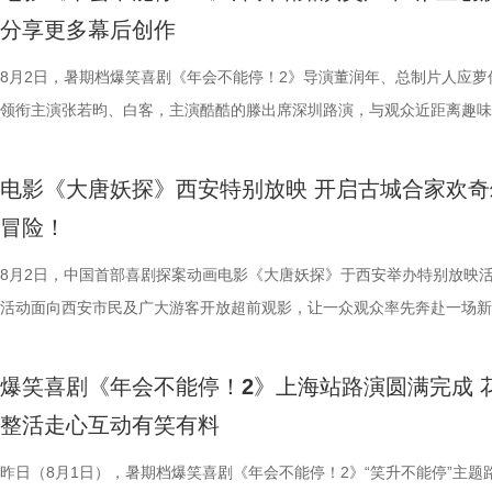
餐馆的日常与各个人物关系自然融合，在轻松、愉快的氛围中传递出更具
困境 电影《欢迎来龙餐馆》聚焦中东的中餐馆里徐福与马俊生在战火中
应萝佳、张若昀、白客、田雨、欧阳奋强等一众主创与不同年龄、职业的
片讲述了“缺心眼”刘奔与“没脾气”马杰包子铺“癫疯”相遇、喜提“无限流体
与真挚。 大小观众踊跃分
分享更多幕后创作
的生活气息。为了将色香味俱全的中式美食真实呈现在银幕之上，剧组专
和羁绊，从烟火日常到战争突发，原本稳定的生活被打破，个体被卷入更
齐聚于此，既有轻松欢乐的趣味互动，也有直击人心的走心分享。现场欢
卡”，由此开启掀桌狂欢、打脸逆袭的全新脑洞故事，由董润年执导，应
动现场不仅有主创们干货满满的分
建了美食团队，与文牧野导演、美术指导反复打磨菜品，从食材选择到烹
时代动荡之中。在不断逼近的现实压力下，小人物的去留、选择与命运走
围拉满，张若昀、白客现场比心，大喊“不要小看我们之间的羁绊啊！”，
担任总制片人，张若昀、白客、高叶领衔主演，大鹏、庄达菲惊喜出演，
8月2日，暑期档爆笑喜剧《年会不能停！2》导演董润年、总制片人应萝
男、罗圣灯、黄金豆，动画导演赵
式，前后尝试了二三十道菜式。其中一口直径两米多的大铁锅尤为吸睛，
成为故事展开的核心。 1沈腾.jpg 2蒋奇明.jpg 在此次发布的定档预告中
声此起彼伏；化身“诸葛卧龙”的白客现场为其余主创匹配《三国演义》人
洲特别主演，田雨、王耀庆特别出演，李乃文、李晨、欧阳奋强友情出演
领衔主演张若昀、白客，主演酷酷的滕出席深圳路演，与观众近距离趣味
观影感受。谭卓真诚赞道：“中国
甚至需要借助滑轮才能开启。这道菜将中东烤鱼融入东北铁锅炖的融合创
沈腾饰演的徐福一声“上菜”，菜品热气上桌，龙餐馆的日常徐徐展开。徐
张若昀饰演的刘奔对标刘备，欧阳奋强饰演的董事长类比献帝，几人现场
漠男、酷酷的滕、闫佩伦主演，钟汉良特邀出演。影片猫眼电影开分9.6
动，畅聊创作细节与名场面，一路笑声不断。影片讲述了“缺心眼”刘奔与
越来越棒。我看得意犹未尽，有太
不同饮食文化在碰撞中，呈现出新鲜感与奇特的视觉。随着一道道菜肴陆
蒋奇明饰演的马俊生分工合作，在轻松热闹的氛围下，将餐馆经营得井井
抛梗调侃，轻松欢乐。 谈及影片结尾刘奔高燃点名之后的去留问题，导
在爆笑热映，一起走进影院越笑越大「升」！ 成都站路演顺利
气”马杰包子铺“癫疯”相遇、喜提“无限流体验卡”，由此开启掀桌狂欢、打
周铁男则称赞“这是一部诚意满满的
电影《大唐妖探》西安特别放映 开启古城合家欢奇
锅，热气升腾、香气弥漫，食客围坐之间的热闹场面，不仅呈现出浓郁鲜
条。徐福凭借地道的中餐手艺，让这间小店在异国逐渐打开局面，生意日
年和总制片人应萝佳分别给出不同答案：导演董润年认为刘奔经历多年循
欢笑温情双向在线 成都站路演映后，导演董润年、总制片人应
袭的全新脑洞故事，由董润年执导，应萝佳担任总制片人，张若昀、白客
中落泪，并表示很喜欢这部电影的
冒险！
生活气息，也让人与人之间的情感在一餐一饭中被悄然连接。美食特辑的
火。烤全羊、铁锅炖等中式美食在异国他乡接连登场，呈现出一派火热的
已看淡得失，不在乎去留，而胡董事长清楚公司管理弊病，认可刘奔的想
携张若昀、白客、庄达菲、孙艺洲、田雨、欧阳奋强等一众主创现身，整
叶领衔主演，大鹏、庄达菲惊喜出演，孙艺洲特别主演，田雨、王耀庆特
关满满的度假胜地。” 台下其
尾，文牧野导演道出“在徐福眼里，没有什么事儿是比好好吃饭更重要的了
景象。然而，突如其来的战火打破平静，炮声骤起，熟悉的日常被迫中断
初心，会尽力留下他；总制片人应萝佳则从企业发展视角进行分析，称刘
后交流兼具趣味互动与走心分享，收获现场观众热烈反响。现场观众发起
演，李乃文、李晨、欧阳奋强友情出演，童漠男、酷酷的滕、闫佩伦主演
8月2日，中国首部喜剧探案动画电影《大唐妖探》于西安举办特别放映
小时带孩子赶来的妈妈感慨：“咱
朴素表达，让这份关于生存与温暖的理解更具分量。美食特辑在展现温暖
火逐渐席卷整座城市。镜头在美食与硝烟之间快速切换，一边是孩子围在
发言极具正向价值，公司若将其开除极易引发危机，高层势必会力保他。
表情管理小游戏，结合加班、功劳被抢、团建取消等各类扎心场景让各位
汉良特邀出演。影片猫眼电影开分9.6，正在爆笑热映，一起走进影院越
活动面向西安市民及广大游客开放超前观影，让一众观众率先奔赴一场新
西应该让孩子们见识到。”一位带着
的同时，也进一步凸显出创作团队对人物关系与叙事质感的细致打磨，让
边学做菜，另一边却是孩子们接受军事训练，一边是热油翻滚，一边是战
不同维度的解读，让观众对年会落幕之后的故事走向有了更多想象空间。
整活演绎，金句频出、笑点拉满；还有观众送趣味锦旗、请主创复刻Bob
大「升」！ 1.jpg 2.jpg 深圳路演欢乐举行 主创趣谈幕后创作 深圳站路
乐的大唐探案之旅，沉浸式体验“机关长安城”独具韵味的东方美学与震撼
11岁，被探案剧情牢牢吸引住。
好菜与一段故事在影像中形成彼此映照。 厨房三人组定格龙餐
飞。预告前半段喜感松弛，后半段局势陡转，也让这部战争题材影片呈现
还有小观众大胆发言，在线喊话主创助力“取消暑假作业”，其家长盛赞影
牌比心名场面等，各类花活接连呈现，笑声此起彼伏。 导演董
场，董润年、应萝佳、张若昀、白客、酷酷的滕等主创齐聚亮相，现场多
觉奇观。不少携孩子一同观影的家长纷纷表示：“孩子看得很开心”“让孩
情，中式机关设计也很有巧思。”还
爆笑喜剧《年会不能停！2》上海站路演圆满完成 
馨日常 色香味承载和平表达 同步释出的“菜备好 请就胃”版海报
同于以往的面貌。身处动荡之中，徐福和马俊生也被裹挟，甚至被爆炸波
点极度适配全家观看，现场笑声迭起，欢乐四溢。更有一位三刷观众表示
解读影片循环设定暗含人生成长的隐喻，他以刘奔、马杰示例，称当真正
刷、三刷观众踊跃分享新的感悟和发现，还有不少亲子观众到场观影，与
到了传统文化的魅力”。影片由程腾执导，黄珉联合导演，雷淞然、张呈
别喜欢龙宫浴场、百妖夜行的情节
整活走心互动有笑有料
龙餐馆后厨的备菜日常切分为层层展开的窗口式结构，徐福、马俊生、赛
预告结尾，一句“徐先生，你真觉得这战争跟你没关系吗？”警告声响起，
分别带孩子和母亲一刷、二刷，一家人各有感悟，共享欢乐与共鸣。即将
自己内心所求就能跳出循环；谈及现实与理想主义的冲突，总制片人应萝
共同嗨聊，氛围热烈。现场趣味互动花样不断，张若昀复刻假面骑士、全
名不分先后）领衔声音出演，将于8月8日全国上映，目前正在火热预售
友能参与探案，大朋友也能感受到
人穿插其间，与食材一同构成一幅鲜活而具体的烟火图景。画面以食材与
人们对故事走向的好奇，龙餐馆在战火中会遭遇什么？徐福与马俊生的生
之时，全体主创向现场观众致以诚挚谢意，现场更趣味玩梗为张若昀送上
合亲身经历，坦言看清现实后依旧坚守理想主义才是独属于自己的人生底
择“马”系人设、一起说“爱你呦”等整活轮番上演，欢声笑语贯穿全程。 现
1.jpg 此次影片选择在西安开启特别放映，正是出于对千年长安盛唐底蕴
昨日（8月1日），暑期档爆笑喜剧《年会不能停！2》“笑升不能停”主题
小男孩激动地表示：“这部电影我