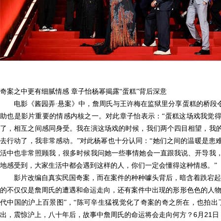
奇案之中更有细腻情感
章子怡杨幂
揭露
“蛋糕”背后
深意
电影《酱园弄
·悬案》中，詹周氏与王许梅在监狱里分享蛋糕的桥段
助也是影片重要的情感内核之一。对此章子怡表示：
“蛋糕这场戏我觉
了，相互之间感同身受。我在演这场戏的时候，我们两个四目相望，我
去行动了，我非常感动。”对此杨幂也十分认同：“
她们
之间的温暖是患
活中也非常照顾我，很多时候我问她一些事情她会一直跟我说、开导我
地
感受到，大家生活中都会遇到这样的人，你们一定会懂得这种情感。
”
影片改编自真实民国奇案，
而在案件的种种噱头背后，暗含着跌宕起
的不仅仅是詹周氏的遭遇和命运走向，还有案件中出现的形形色色的人物
代中国的沪上百景图”，“陈可辛生猛视觉化了奇案的奇之所在，也拍出
6
21
出，震惊沪上，八十年后，故事中詹周氏的命运将会走向何方？
月
日