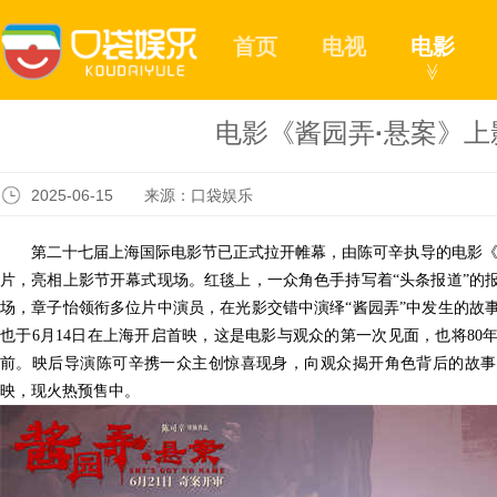
首页
电视
电影
≫
电影《酱园弄·悬案》上
2025-06-15 来源：口袋娱乐
第二十七届上海国际电影节已正式拉开帷幕，由陈可辛执导的电影
片，
亮相上影节开幕式现场。红毯上，一众角色手持写着
“头条报道”
场，章子怡领衔多位片中演员，在光影交错中演绎“酱园弄”中发生的故
也于
6月14日在上海开启首映
，
这是电影与观众的第一次见面，也将
8
前。映后导演陈可辛携一众主创惊喜现身，向观众揭开角色背后的故事。
映，现火热预售中。