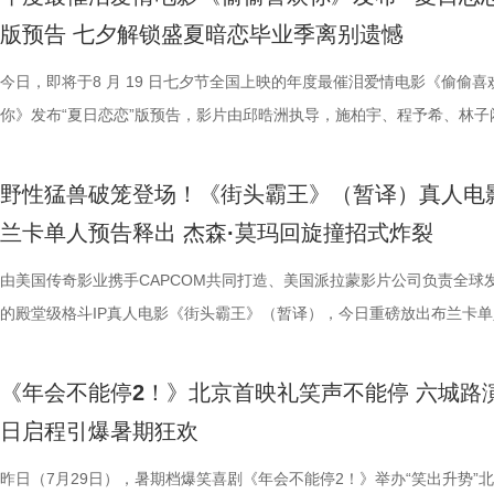
军（上海）影业有限公司、北京元气娱乐文化有限公司、浙江开心麻花影
福，从后厨掌勺时的沉稳从容，到突遭战火时的紧张与失措，人物命运在
南）有限公司出品，正在爆笑热映。
反应，高叶化身理想上班搭子，搭档大鹏、庄达菲、孙艺洲、田雨、王耀
评如潮 嗨爽爆笑后劲十足 电影《年会不能停！2》以脑洞大开的全新故
程看得投入、看得开心，更在轻松的观影过程中接触到丰富的唐代传统文
引得台下掌声连连；全员歌舞成为每站路演固定保留环节，《阳光开朗大
中，一起走进影院越笑越大「升」！ 全国热映中爆笑不能停 口碑热度持
日还将继续在杭州、上海、深圳、成都、郑州五城与大家爆笑相见。此前
版预告 七夕解锁盛夏暗恋毕业季离别遗憾
限公司、东阳浦天影视文化有限公司、北京上狮文化集团有限公司、上海
反差中层层展开。预告结尾的一声警告，让徐福的处境愈发扑朔迷离，不
一众实力派演员，精准拿捏不同层级人物的鲜活状态，为观众输出接连不
观众献上一场爆笑爆爽的极致观影盛宴。目前影片猫眼电影开分高达9.6
这部电影也激发了孩子对传统文化与东方美学的探索兴趣，真正实现了“
孩》音乐声响起，张若昀、白客歌声助兴，其余主创零帧起跳，现场氛围
升 同步释出的今日上映新媒体图，将癫狂抽象进行到底。巨大红色键盘
点映期间，影片上座率累计三次登顶，口碑认证、预售票房一路上涨，目
影视制作有限公司出品，影片将于8月11日全国上映，预售已开启，8月8
他揪心动荡又未知的命运。蒋奇明则以他一贯的细腻表演，演绎出角色的
爆笑桥段。 不少观众看完直呼 “完全演我上班日常”“整场笑到停
平台好评层出不穷，从密集笑点塑造、完整角色弧光、犀利叙事节奏到深
育人、寓教于乐”的效果。现场的小朋友们也纷纷分享观影感受，直言“机
火爆。惊喜嘉宾钟楚曦现身观众席，真诚分享观影感受，她表示刘奔这个
上，全员姿势神态魔性夸张，把当代打工人“不想工作只想发疯”的精神状
映及预售总票房已突破3000万，猫眼电影点映开分9.6、淘票票点映开分9
今日，即将于8 月 19 日七夕节全国上映的年度最催泪爱情电影《偷偷喜
10日14:00-21:00举行全国超前点映。
张力。首次搭档的二人以戏里戏外的默契，碰撞出全新的火花，共同推动
来，看得太解气”“和同事边看边共鸣，笑到拍大腿”。带娃观影的家长也
实内核，全维度收获观众一致盛赞。主角刘奔 “屠龙少年终成恶龙” 的细
太酷了”“看得非常开心”。此次观影后，观众们也更加期待这部暑期国漫
“让我们都变成更好的人”，收获全场欢呼鼓掌。 4.jpg 3.jpg 导演董润年
释得淋漓尽致。自《年会不能停！2》限时点映开启后，“爆笑”“解压”“解气
高分加持笑“升”不能停。 1.jpg 影片讲述了新老打工人“癫疯”相见，群像
你》发布“夏日恋恋”版预告，影片由邱晧洲执导，施柏宇、程予希、林子
的情感张力层层递进，也让观众对这部在战火中淬炼人性的作品更添期待。
评，坦言影片笑点轻松，无晦涩内容，亲子同看全程欢乐，全家观影适配
转变极具冲击力，最终幡然醒悟点名的高燃片段更完整撑起故事层次感，
日登陆全国影院，相约家人朋友共赴一场妙趣横生的大唐奇幻冒险。 4.jp
影片细节，透露片中《题菊花》一诗的作者黄巢，以及创作背景与刘奔存
爽”等口碑关键词全网刷屏，以最直观的情绪感受，全方位肯定影片纯粹
乱“逗”，爆梗整活不能停的全新脑洞故事，由董润年执导，应萝佳担任总
衔主演。该预告以盛夏校园为底色，完整铺展三人错综复杂的暗恋拉扯，
苏苏.jpg 7丽娜.jpg 电影《欢迎来龙餐馆》由坏猴子（上海）文化传播有
满。影片牢牢抓住大众情绪需求，以纯粹畅快的喜剧质感俘获全年龄段观
少观众深受触动；刘马组合借助无限流外挂“癫疯”冲击，全程高能输出，
5.jpg 电影《大唐妖探》由深圳千万间影业有限公司、冰滴映画影视传媒(
性关联；面对观众提出的对于当下“社会化”议题的困惑，总制片人应萝佳
的爆笑喜剧气质。今日电影全国上映，口碑热度更是持续攀升，全新设定
人，张若昀、白客、高叶领衔主演，大鹏、庄达菲惊喜出演，孙艺洲特别
女单向奔赴的心动、少年隐忍沉默的守护、毕业即分手的青春遗憾尽数呈
野性猛兽破笼登场！《街头霸王》（暂译）真人电
司、北京大麦娱乐文化有限公司、中国电影产业集团股份有限公司、儒意
兼具直击人心的情感共鸣。影片正在爆笑热映，和朋友家人一起走进影院
影的爆笑氛围与打工人的解压爽感双双拉到极致。 5.jpg 6.jpg 7.jpg 与
有限公司、天津猫眼微影文化传媒有限公司、北京梦之城文化有限公司、
分享亲身经历，她认为认清自己想做什么，便朝着这个方向稳步前行，不
“无限流”脑洞大开，在极致喜感之外再叠加惊喜观感，被网友亲切称呼为
演，田雨、王耀庆特别出演，李乃文、李晨、欧阳奋强友情出演，童漠男
延续台式青春细腻治愈的叙事质感，用满是烟火气的校园日常，戳中所有
兰卡单人预告释出 杰森·莫玛回旋撞招式炸裂
娱乐股份有限公司、梦将军（上海）影业有限公司、北京元气娱乐文化有
浸式收获一场痛快解压的欢乐观影之旅。 电影《年会不能停！2
时，影片层层撕开欺上媚下、裙带关系、无效内卷、形式主义等各类现实
蓝海影视文化集团股份有限公司、郭帆（北京）影业有限公司、深圳市一
求融入不适应的环境；张若昀也带来自己的感悟，称坚持本心和“社会化”
人最强外挂”。刘马组合喜提金手指在众和集团一路卡bug打怪升级，爆
酷的滕、闫佩伦主演，钟汉良特邀出演。影片目前火热预售中，8月1日
在夏日里不敢宣之于口的年少心事。 盛夏心事尽数展露 三角爱
司、浙江开心麻花影业有限公司、东阳浦天影视文化有限公司、北京上狮
北京合众睿客影视文化传播有限公司、天津猫眼文化传媒有限公司、中国
象，精准戳中打工人爽点，让观众在捧腹大笑后亦获得深层的情感释放与
艺文化传媒有限公司、北京千万间文化传播有限公司、北京萌谷文化传媒
矛盾，找到自己的定位，也可以在秩序中稍作改变；白客则引用《出师表
爽感层层升级，“狂扇巴掌”的高燃名场面更是让网友直呼“爽得乳腺通畅”“
上映，一起走进影院越笑越大「升」！ 2.jpg 青岛路演全场热情拉满 花
织甜蜜与离别酸涩 此次发布的“夏日恋恋” 版预告以苏明仪第一
由美国传奇影业携手CAPCOM共同打造、美国派拉蒙影片公司负责全球
集团有限公司、上海儒意影视制作有限公司出品，影片将于8月11日全国
产业集团股份有限公司、儒意电影娱乐股份有限公司、上海有态度文化传
鸣。随着口碑持续走高，越来越多的观众选择二刷三刷，“全程爆笑”“很
公司、北京微梦创科网络技术有限公司出品，将于8月8日全国上映，正
表达观点，一句“亲贤臣，远小人，此先汉所以兴隆也；亲小人，远贤臣
掌下去整个人都通透了”。荒诞又真实的现实刻画也令人感同身受、共鸣
笑点共鸣双在线 青岛路演现场互动氛围热烈十足，董润年、应萝佳，张
切入，开篇便直白袒露少女暗恋：她总能在人群一眼望见颜立尧，偷偷坐
的殿堂级格斗IP真人电影《街头霸王》（暂译），今日重磅放出布兰卡单
映，8月8日至10日14:00-21:00举行全国超前点映。
限公司、中青新影文化传媒（海南）有限公司出品，正在爆笑热映。
笑成这样了”“看完就一个字爽”的自来水短评依然刷屏不断。这个暑假，
预售中！此外，电影8月4日-7日多城特别放映惊喜加码，欢迎观众抢先
后汉所以倾颓也”，令现场笑声四起，同时也引人回味深思。 6.jpg 5.jpg 7.
满，不少影评人盛赞其轻松的喜剧外壳下，是一把刺向现实职场乱象的利
白客、大鹏、田雨集结花式整活玩梗，戳中观众笑点，同时走心互动直击
偷拍骑车的他，即便被闺蜜戳中心事仍嘴硬不肯承认；镜头切换至颜立尧
告。作为街霸系列辨识度拉满的野性格斗家，由杰森・莫玛颠覆形象饰演
院看《年会不能停！2》，解压不能停、快乐不能停。 电影《年会不能停
锁长安奇案！
影片全国热映口碑走高 爆笑燃爽解压共鸣 电影《年会不能停！2》正式
既有娱乐爽感，亦有现实温度。影片正在爆笑热映，和搭子走进影院享受
心。张若昀与白客现场接受观众挑战，对视十秒比拼剪刀石头布，几局博
角，他因保健室被苏明仪细心照料对她产生了兴趣，当风吹落的帽子被他
兰卡携雷电之力震撼登场，笼斗绝境、兽化嘶吼、回旋撞等完整亮相，带
《年会不能停2！》北京首映礼笑声不能停 六城路
2》由北京合众睿客影视文化传播有限公司、天津猫眼文化传媒有限公司
线后，猫眼电影开分9.6，各大媒体平台收获海量好评，“好看好笑好爽”的
酣畅淋漓的观影体验。 杭州站路演顺利举行 主创嗨聊互动笑声不断 昨日
翻全场；大鹏现身惊喜拉满，谈及这次年会表演笑称心情非常激动，更爆
戴上、下雨天他带着她躲雨等细碎画面，铺展出两人暗藏情愫的双向试探
汁原味的游戏经典设定，作为丛林的电击猛兽，布兰卡以其独特的野性魅
日启程引爆暑期狂欢
国电影产业集团股份有限公司、儒意电影娱乐股份有限公司、上海有态度
好”评价构成观众热议高频词汇，精准凸显影片纯粹的喜剧质感与超强解
小分队董润年、应萝佳、张若昀、白客、卢庚戌集结杭州站，与观众欢乐
时与白客“在台上吸氧把歌唱完”；还有观众称田雨饰演的 Bob 总甩手掌
当苏明仪主动追问心意，颜立尧的沉默，瞬间击碎少女的满心期待。随着
强大的电击能力在游戏中成为了众多玩家的心头好，这次从游戏到屏幕，
传播有限公司、中青新影文化传媒（海南）有限公司出品，正在爆笑热映
性。伴随观影热度持续攀升，“猴子大闹众和”“小学奥数题”“打脸反击”等
动，分享观影感受。导演董润年分享关于“三味真火”包子铺摆放“太上老君
标待人的行事风格与自家领导完美重合；主创更复刻片中扇巴掌名场面，
误会接连爆发：颜立尧被现任质问动心无从辩解，程砚的出现让苏明仪情
压迫感直击而来，再度点燃全球老玩家情怀。 封面图_26.jpg 电影《街
昨日（7月29日），暑期档爆笑喜剧《年会不能停2！》举办“笑出升势”