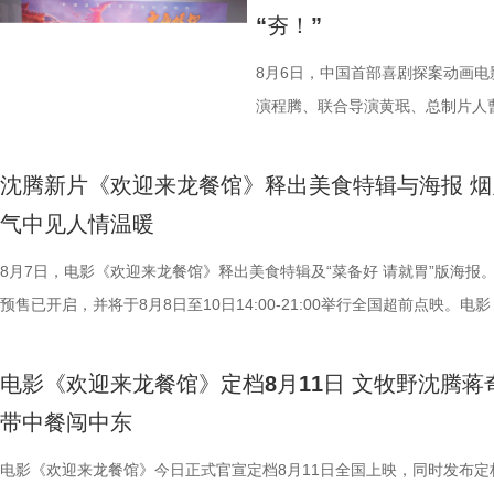
“夯！”
8月6日，中国首部喜剧探案动画
演程腾、联合导演黄珉、总制片人
白指导程寅，领衔声音出演雷淞然
建、蔡海婷、范哲琛等主创悉数亮
沈腾新片《欢迎来龙餐馆》释出美食特辑与海报 烟
交流。 影片讲述了立志成为“
气中见人情温暖
演 雷淞然）与初入长安的狼妖实习
8月7日，电影《欢迎来龙餐馆》释出美食特辑及“菜备好 请就胃”版海报
开启了一段笑闹互怼的刺激探案之
预售已开启，并将于8月8日至10日14:00-21:00举行全国超前点映。电
欢乐热血的冒险故事，以及“喜剧+
迎来龙餐馆》作为战争美食喜剧大片，讲述了中国厨师徐福（沈腾 饰）
论。影片将于8月22日全国上映，8
远赴中东谋生，在当地与餐馆经理马俊生（蒋奇明 饰）相识，并共同打
前点映火热进行中，预售现已全
电影《欢迎来龙餐馆》定档8月11日 文牧野沈腾蒋
馆，将中华美食带入异乡。在餐馆经营逐渐步入正轨之际，战火骤然降临
货满满 活动现场趣味互动接
带中餐闯中东
人被迫卷入动荡之中，在生存与抉择间面对命运考验。美食特辑以徐福、
主创现场上手挑战，将片中巧思满
生、赛夫（奥马尔·谢里夫 饰）在龙餐馆的日常为线索，通过中华美食将
电影《欢迎来龙餐馆》今日正式官宣定档8月11日全国上映，同时发布定
cos狄少、阿萨现身活动，邀请主