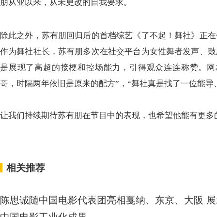
朋从业以来
，
从未更改的自我要求
。
除此之外
，
苏有朋回归后的首档综艺
《
了不起
！
舞社
》
正在
作为舞社社长
，
苏有朋
多次在社交平台为女性舞者发声
、
鼓
是展现了高超的接梗和控场能力
，
引得观众连连称赞
。
网
哥
，
时隔两年依旧是原来的配方”
，
“舞社真是找了一位能导
让我们持续期待苏有朋在节目中的表现
，
也希望他能有更多
相关推荐
陈思诚随中国电影代表团亮相戛纳、东京、大阪 展