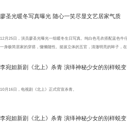
工业化探索贡献力量，让世界看见中国电影人的能力与担当。 受邀戛纳
法，以作为演员的敏感和纯粹，与品牌“忠于自我，向上生长”的理念同频
坛 共探中国电影的全球机遇 在第78届戛纳电影节期间，陈思诚受邀出席
振，于一呼一吸间，感知生活的细腻，找到内心的余温。除此之外，本次
廖圣光暖冬写真曝光 随心一笑尽显文艺居家气质
国电影家协会主办，于戛纳电影市场主舞台举行的“中国电影的全球机遇”
活动还邀请了多位调香师艺术家进行分享创作，让人更深层次地感受到了
论坛活动，作为中国影人代表，以切身电影制作经验分享了创作初衷和对
业精研的品牌调性，通过将情绪、故事、创意融为一体的“无声”表达，为
现状与发展的思考，也希望通过全球影人的共同努力，重新唤醒观众对电
提供精神愉悦，以此探索自身世界的平衡与和谐。 以“气味
12月25日，演员廖圣光曝光一组暖冬生日写真。纯白色毛衣搭配蓝色牛
热爱。值得一提的是，陈思诚与戛纳的缘分始于2009年以演员身份的初
为载体，储存记忆与情绪，不仅是杨洋对于品牌的解读，也是其穿过缱绻
一身极简居家的穿搭，慵懒随性。挺拔立体的五官，清澈明亮的眸子，在
相，16年后以导演身份重返，恰似他个人从台前到幕后的创作蜕变——
回望当下的人生譬喻，更是他作为演员，将表演反哺到生活的一种浪漫延
的文艺气质上又增添了一份疏离之感，而头部微侧的随心一笑，又将他温
个青涩的青年演员，如今已成长为以导演视角向世界阐释中国叙事与美学
如同期待揭开香味的谜底，期待亦能看到更多关于杨洋未曾谋面的惊喜。
男孩的一面展现的淋漓尽致。 据悉，毕业于中央戏剧学院的他首次出演
李宛妲新剧《北上》杀青 演绎神秘少女的别样蜕变
国电影工业的强大实力。 这一次以导演的身份前往戛纳，面对全球影人
革命题材电视剧《鲲鹏击浪》正在热播，廖圣光所饰演的正是被称为“岳
影创作，陈思诚表示“唐人街”作为中华文化与海外文化的交汇点，是讲述
杰”之一的张昆弟。作为工人运动的先驱，张昆弟为求学、为革命展现出
故事的绝佳窗口，而单一类型已难满足观众需求，电影需融合多重元素。
反顾的正义与热血，与廖圣光周正端方的气质十分贴合。从目前播出的部
10月16日，电视剧《北上》正式官宣杀青。
人街探案》系列集合喜剧、悬疑、动作，既保留娱乐性，又注入了文化厚
看，其字正腔圆的台词功底和热血无畏的角色形象也让人眼前一亮。 激
这种创新模式是其深受欢迎的关键。面对全球电影观众流失的困境，他呼
春，烈火燎原。期待未来他能持续保持这份热烈，通过更过的作品和角色
影人团结在一起，通过精品佳作重新唤起观众的观影热情。此外他强调工
我们更多惊喜！
李宛妲新剧《北上》杀青 演绎神秘少女的别样蜕变
体系构建的重要性，通过内部编剧团队、后期制作基地及宣发全链路支持