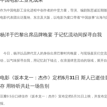
中国电影工业化成果
作为中国电影工业化进程中创作者的中坚力量，导演、编剧陈思诚近期随
电影代表团出访戛纳、东京及大阪，以电影为窗口带着“中国故事”出海与
影人、观众交流。 从戛纳电影节“中国电影的全球机遇”圆桌论坛对话到
鸡海外影展携电影《唐探1900》开幕放映，再到大阪世博会助力中国电
杨洋于巴黎出席品牌晚宴 于记忆流动间探寻自我
首次亮相做“中国电影工业化发展”主题分享，他以导演、编剧、监制的多
角，向世界展现中国电影工业化的实力与文化强国创作者的自信。从演员
为导演，陈思诚的“养成系”成长轨迹，他靠着天赋与努力，通过一部部作
今日，杨洋以品牌代言人的身份出席巴黎时尚晚宴，与现场嘉宾们交流
印证了中国电影人“讲好中国故事”的无限潜力。从《士兵突击》中崭露头
动，以气味探寻自我，用记忆刻下锚点，在浪漫肆意流动的场域，展开自
青年演员，到《北京爱情故事》初执导筒并身兼多职的创作者，陈思诚用
诗意的碰撞。 冷静克制，也内心充盈。杨洋身着黑色廓形
电影之路打造了“唐探”系列、“误杀”系列等现象级 IP，还导演了《解密》
装，利落剪裁彰显沉稳笃定，深蕴智性力量。内衬花纹若隐若现，正如品
电影《坂本龙一：杰作》定档5月31日 斯人已逝佳
制了《三大队》《消失的她》等类型多样的优秀影片，在类型片工业化赛
稀系列「茶花香颂」的独特气质，在静谧之处盛放繁花，为凛冽寒冬勾勒
存 用聆听共赴一场告别
成为标杆。当他以导演身份站上戛纳电影节论坛、在大阪世博会上推介中
野性的律动，为整体风格注入鲜活灵感。衬衫则以有序感的衣领拼接设计
影工业化成果，这份从 "本土养成" 到 "国际拓展" 的跨越，不仅是个人职
破局限重塑秩序，于理性之外，让张扬明媚的灵魂得以驻足生
豆瓣9.5分口碑佳作《坂本龙一：杰作》宣布定档5月31日上映，并发布
涯的进阶，更体现他不断突破自我，以专业精神和对电影的热爱，为中国
晚宴现场，杨洋提到了与品牌合作的初体验，也分享了自身关于香水
报。