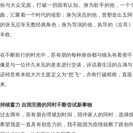
份与大众见面
，
打破一切固有认知
。
身为歌手的他
，
一个
曲
，
汇聚着一个时代的缩影
；
身为演员的他
，
曾塑造出五阿
的张无忌等无数经典角色
；
身为导演的他
，
执导的
《
左耳
丰收
。
在不断前行的时光中
，
苏有朋的每种身份都与镜头有着密不
像是与一位许久未见的老友进行交谈
，
诉说着生活的点滴与
还特意将本组大片主题定义为“想飞”
，
亦有打破桎梏
，
直面
来
。
持续蓄力
自我完善的同时不断尝试新事物
过去两年
，
苏有朋合理规划时间
，
陪伴家人的同时
，
选择
希望我是一直具有创造力的，我不能因为疫情就断了跟创