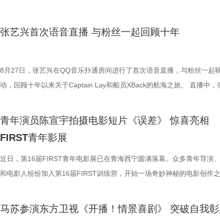
望能以电影的力量给生活在互联网时代下的人们带来些许思考，也为留下
在逐渐被命运打击得支离破碎。但为了保护自己的女儿、为了一家四口的
影《人生大事》中武小文一角成功入围今年第35届中国电影金鸡奖最佳
具备时代特性的电影作品。他坚持通过“陈思诚监制 + 青年创作者”的创作
团聚，巧巧始终没有停下追寻希望的脚步。 生活的重担全部压在了巧巧
提名，成为金鸡奖有史以来年龄最小的提名者。 《眼神杀》的故事并不
张艺兴首次语音直播 与粉丝一起回顾十年
式，不断为青年创作者提供宝贵的实践机会与资源支持，助力青年导演快
壮的肩膀上，即使无常命运一次次试图将巧巧拉进深不见底的黑洞，但她
讲述了一个小女孩（杨恩又 饰）渴望和妈妈相处而不被打扰的小心思，
长为中国电影行业的新生力量。
迸发出野草一般的生命力，紧紧攀着深渊的边缘试图让生活重回正轨。也
子的视角出发，在和妈妈的手机斗智斗勇的过程中，带出了产品功能点。
路始终未知，也许命运依旧磕磕绊绊，但巧巧能从点滴细节中品尝到生活
中杨恩又自然流畅的表演赢得了评委及观众的一致好评，表示：“眼神很
8月27日，张艺兴在QQ音乐扑通房间进行了首次语音直播，与粉丝一起
美，凭借着心中的光亮一往无前地奔赴幸福。影片在精准洞察后呈现的生
位”、“故事线有趣，小演员的演技真好，很有代入感”。 作为今年刚被大
动，回顾十年以来关于Captain Lay和船员XBack的航海之旅。 直播中，
景真实细腻，主角向光而生的精神力量也令人深深共鸣，有观众在首映观
知的童星演员，杨恩又可谓是一匹黑马。2013年出生的又又5岁就开始演
兴称之前在长沙举办的「大航海·启航FIREWORK」线上演唱会结束了，
动情评价称：“女主角用淳朴的乡音和对生活的细心观察，把一个个动人
其主演的电影《人生大事》不仅票房与口碑双丰收，又又还凭借此片获得
粉丝一起聊一聊，于是，工作人员将之前向粉丝征集的问题对张艺兴进行
青年演员陈宣宇拍摄电影短片《误差》 惊喜亮相
凡瞬间摆到了我们的面前。”也有影迷被南吉的演出打动：“她的表演带着
第35届中国电影金鸡奖最佳女主角提名，成为金鸡奖有史以来年龄最小
一提问。其中，在被问到“可不可以分别用一些形容词来形容一下音乐、
FIRST青年影展
的烟火气，眼神中对幸福的渴求直抵人心。” 与影同行 深度体验生活内
者。在电影中，杨恩又将叛逆又懂感恩的“小哪吒”演绎得活灵活现，与朱
台、染色体”时，张艺兴表示音乐是初心，舞台是热爱，染色体是传承和
人物 影片正式拍摄前，南吉在深圳工厂、北京城中村和陕西农村都提前
的诸多对手戏，都直戳观众心窝，赚足了观众的眼泪。《人生大事》监制
未来。与粉丝闲聊之余，看到粉丝提问在读什么书时，张艺兴认真地回答
近日，第16届FIRST青年电影展已在青海西宁圆满落幕。众多青年导演
深度体验生活的状态，从怀揣梦想的青涩厂妹到疲惫却坚强的北漂妈妈，
曾称赞道：“她是我碰到过的最好的小演员。”此外，杨恩又参演的《妈
“最近在读两论——《矛盾论》跟《实践论》。” 而当被问到“可以讲一讲
和电影人纷纷加入第16届FIRST训练营，开始一场奇妙神秘的电影创作
沿着“巧巧”的生活轨迹感受到另一个“真实”的世界，而最让她能融入人物
妈！》、《三悦有了新工作》等影视作品也获得了不俗的口碑。 据悉，
骨的步骤吗”时，张艺兴又开启了在线教学模式，将做排骨的步骤一一描
训练营以“时机”为主题，组建7个剧组团队，限时拍摄完成本年度训练营
是与原型巧巧一家人共同生活的日子。回想起那段时光，南吉认为正是从
已完成多部影视作品的拍摄，期待能在大银幕上看到更多又又的精彩作品
“讲课”过程细致又幽默。 出道十年，张艺兴一直保持着初心，在追求梦
作品。青年演员陈宣宇参与了此次的训练营，主演电影短片《误差》，讲
马苏参演东方卫视《开播！情景喜剧》 突破自我彰
观察到身在其中的视角转变，让她真正理解并开始成为角色：“表演的方
待又又用演技开拓自己的未来之路，凭借演技实力得到更多机会和更广阔
上不断努力，勇敢前行。当听到粉丝说“希望张艺兴可以一直在舞台上发
来自梦境与现实的交换错位，一场错综复杂的人物故事也就此展开。 该