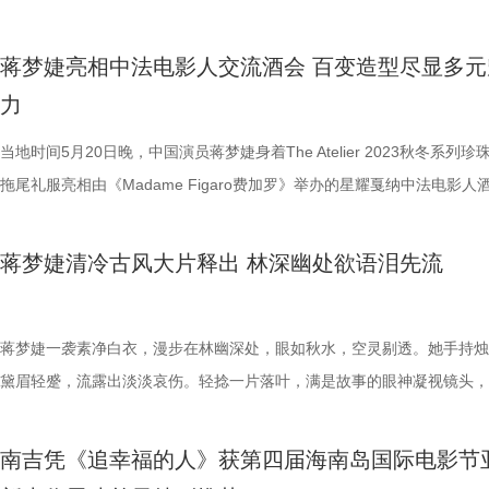
制作践行者代表，陈思诚受邀在大阪世博会中国电影日以 “中国电影工业
励。一起期待未来他给大家带来更多更好的作品！
带设计，将优美身材尽显无遗。仿佛是初夏的微风轻轻拂过，带走了所有
展” 为主题进行创作分享。他以《唐人街探案3》《唐探1900》《解密》
躁，只留下舒适和自然。这组照片中，她眼神明亮，充满活力，宛如清晨
蒋梦婕亮相中法电影人交流酒会 百变造型尽显多元
作品为例，系统展示了三部电影在制作工业化层面从场景搭建到技术创新
光洒在人们心头，带来无尽的希望。 夏日初始，车永莉轻松自在的状态
力
索和跨越。 陈思诚回顾了从《唐人街探案3》在日本栃木县复刻涩谷街头
看到了美丽并不刻意，更是来源于她的内心。这样一套装扮，无论是下午
《唐探1900》在山东乐陵1:1复刻1900 年旧金山城的历程，从建一条街
是和闺蜜相约逛街，都适配度满分，舒适又不拘束，看似随意，但从手表
当地时间5月20日晚，中国演员蒋梦婕身着The Atelier 2023秋冬系列珍
座城，这是中国电影工业化的不断升级。不仅便利电影拍摄，还带动文旅
油的细节点缀，都是这套look的点睛之笔。车永莉优雅大气的穿搭风格总
拖尾礼服亮相由《Madame Figaro费加罗》举办的星耀戛纳中法电影人
发展，让影视拍摄地成为文旅新地标，电影行业不再过度依赖单一票务收
此养眼吸睛，充满了女性魅力和自由的活力气息。
经典白色系造型展现复古优雅气质。 蒋梦婕独特的珍珠薄纱礼服尽显优
实现电影与文旅的双赢。 陈思诚及其团队在电影上的尝试，源于其个人
材，摇曳生姿间熠熠生辉，让人眼前一亮。此前，她还受邀出席戛纳电影
蒋梦婕清冷古风大片释出 林深幽处欲语泪先流
表达的极致追求，通过尖端技术将脑海中的奇幻想象与深刻情感以最震撼
幕式红毯和瑰影之梦戛纳艺术晚宴，其不同于往日风格的红毯造型彰显霸
式呈现在大银幕上。《解密》全部由中国特效团队打造出无与伦比的梦境
场，倍受外媒好评，晚宴造型则清新灵动，充满夏日气息。三套造型风格
摄影团队与南光携手研制巨型灯架，以75盏LED聚光灯组合成矩阵装置
异，完美诠释了蒋梦婕的多元魅力。
蒋梦婕一袭素净白衣，漫步在林幽深处，眼如秋水，空灵剔透。她手持烛
是国际首创案例。而中国制造的南光灯现在也超越阿莱灯光设备，普遍用
黛眉轻蹙，流露出淡淡哀伤。轻捻一片落叶，满是故事的眼神凝视镜头，
莱坞的电影制作。这种对艺术的追求让《解密》在视觉效果上达到了前所
着清冷孤寂感。欲语还休，将落未落的眼泪将破碎感演绎得淋漓尽致。不
的高度，更为中国电影工业化树立了新的标杆。 由陈思诚的壹同制作投
人感叹，蒋梦婕不愧是演过林黛玉的人，无论是面庞轮廓还是眼神，都太
南吉凭《追幸福的人》获第四届海南岛国际电影节
的后期制作基地熠熠和光，近三年来为《解密》《唐探1900》《封神第
这种韵味古风了。她将这种清冷易碎感完美诠释出来了，仿佛月下的荷花