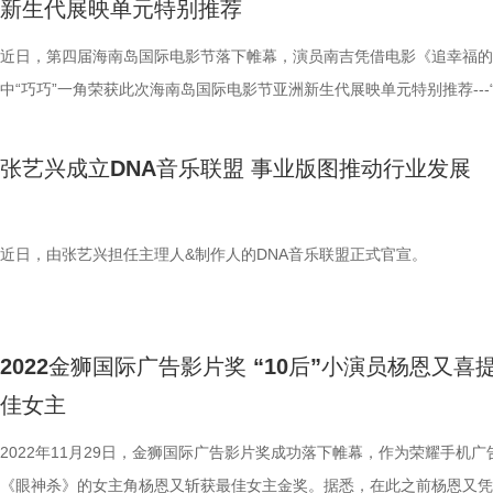
新生代展映单元特别推荐
朝歌风云》《第二十条》《哪吒之魔童闹海》等多部国产电影提供后期支
傲而不染，清冷又朦胧。 由蒋梦婕主演的古装神话剧《凌云志》正在热
以国际最高标准推动电影工业化全流程，让中国电影在国际舞台上展现更
最新剧情中，杨岚机敏察觉事有蹊跷，放烟雾助磐石逃脱，后与磐石一起
近日，第四届海南岛国际电影节落下帷幕，演员南吉凭借电影《追幸福的
准。 谈及技术与艺术的平衡，陈思诚强调：“电影工业化的核心是让技术
凌云子是否在利用自己。蒋梦婕饰演的杨岚随性洒脱，孤冷高傲，背负着
中“巧巧”一角荣获此次海南岛国际电影节亚洲新生代展映单元特别推荐---
于故事。中国电影工业化的进步，不仅是画面的升级，更是向全球展示中
仇恨，忍辱负重千年。而射手座的蒋梦婕从小就乐观开朗，待人友善人缘
推介演员”。这是南吉继2019年主演电影《再见，南屏晚钟》获第69届柏
作体系与文化内核的底气。” 陈思诚和他的团队在探索电影工业化的过程
佳。此次写真也是蒋梦婕继林黛玉13年后再拍古风，惊喜之余让人看到
际电影节泰迪熊奖后，再次获得国际性电影节特别推荐。 本届海南岛国
张艺兴成立DNA音乐联盟 事业版图推动行业发展
也为中国电影与不同地域、多元文化的连接创造了可能。 陈思诚身体力
婕的超强可塑性。 蒋梦婕昨日与《凌云志》主演共同直播宣传新剧，直
节特别邀请著名策展人、电影史学家、评论家及电影制片人马可·穆勒（
业造血 拓展中国电影类型边界 不仅在作品创作上不断突破自我与电影类
到了哥哥杨岩（赤西仁饰）的小趣事，拍摄时赤西仁说日语，自己就像在
利）先生担任艺术总监。作为电影节的新锐展映单元，亚洲新生代迎接年
界，陈思诚还积极投身于电影人才的培养与发掘工作中。他深知，人才是
剧看动漫一样，并表示自己是他的粉丝。整个直播过程充满欢乐，主演们
类拔萃的新导演作品，邀请5位知名电影人组成推介团，由电影监制、策
近日，由张艺兴担任主理人&制作人的DNA音乐联盟正式官宣。
行业发展的核心动力，只有不断为行业输送新鲜血液，才能推动中国电影
动也十分有爱，更是让人好奇《凌云志》的剧情发展了！
编剧王红卫担任推介团主席，联合梁鸣、殷若昕、孔劲蕾、基斯·范·奥斯
的持续繁荣。 陈思诚一直致力于为青年创作者提供展示才华的机会与平
姆4位知名电影人共同推介，试图挖掘和推荐亚洲影坛活力。新生代导演
合作过程中，他善于发现和挖掘青年导演身上的创作潜力，深度参与创作
热情倾注于影像，用或生猛或稳重的作品描绘亚洲影坛的新风貌。 向光
2022金狮国际广告影片奖 “10后”小演员杨恩又喜
剧本打磨到拍摄制作再到上映宣发全程护航，成为众多青年导演的“伯乐”
对抗命运无常重燃生活希望 现实题材电影《追幸福的人》由祝捷执导，
佳女主
视创作道路上的领路人。在戛纳电影节的圆桌论坛活动上，陈思诚还特别
衔主演，以现实生活中的一家人为真实原型改编而成。影片讲述了巧巧有
了将于7月5日在国内上映的电影《恶意》。该片由陈思诚监制并编剧，
身患脆骨病的女儿，在女儿多次骨折后巧巧意外丢掉了赖以谋生的工作，
2022年11月29日，金狮国际广告影片奖成功落下帷幕，作为荣耀手机广
宽、姚文逸联合执导，张小斐领衔主演，聚焦网络暴力这一社会热点话题
到了出租屋即将被拆除的消息，亲友发生意外的噩耗接连传来，她发现生
《眼神杀》的女主角杨恩又斩获最佳女主金奖。据悉，在此之前杨恩又凭