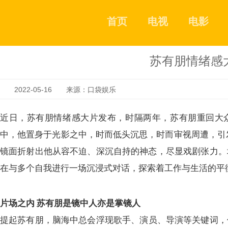
首页
电视
电影
苏有朋情绪感
2022-05-16 来源：口袋娱乐
近日
，
苏有朋情绪感大片发布
，
时隔两年
，
苏有朋重回大
中
，
他置身于光影之中
，
时而低头沉思
，
时而审视周遭
，
引
镜面折射出他从容不迫、深沉自持的神态
，
尽显戏剧张力
。
在与多个自我进行一场沉浸式对话
，
探索着工作与生活的平
片场之内
苏有朋是镜中人亦是掌镜人
提起苏有朋
，
脑海中总会浮现歌手
、
演员
、
导演等关键词
，