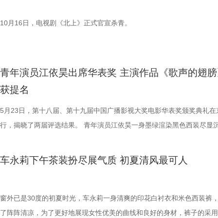
青年导演可以更专注创作本体，为中国电影的传承与发展注入源源不断的
力。 东京金鸡海外影展开幕影片《唐探1900》映后交流会分享创作心得
10月16日，电视剧《北上》正式官宣杀青。
戛纳之行，陈思诚携《唐探1900》与中国电影代表团亮相金鸡海外影展
本）的开幕式，并在映后与观众近距离交流，分享创作心得，展现中国叙
时代共鸣。 陈思诚谈及将故事背景设定在1900年这一特殊时代的创作缘
青年演员江依昊出席华表奖 主演作品《歌声的翅膀
他表示纵观人类历史，一些事情总在重复上演，希望通过《唐探1900》
获提名
个特殊的时代，以史为镜。陈思诚还回忆到十多年前远赴美国学习，感叹
全球电影形势与如今大不相同，现在全球电影市场面临困境，作为演员转
5月23日，第十八届、第十九届中国广播影视大奖电影华表奖颁奖典礼在
来的电影人，深知叙事与人物塑造在电影中的关键作用，因此在创作中始
行，揭晓了两届评选结果。 青年演员江依昊一身墨绿渲染黑色西装尽显
力于打造通俗易懂、贴近大众的作品。 今年是金鸡海外影展首次落地日
气，犀利深邃的眼神散发着冷峻氛围感。由他主演的新疆歌舞电影《歌声
次选择《唐探1900》作为开幕影片，无疑是对其文化价值的高度认同。
膀》获得本次华表奖“优秀少数民族题材影片”提名。 江依昊饰演的是年
车永莉下午茶装扮尽展气质 初夏清风最可人
全球化的时代背景下，当像陈思诚这样的中国影人以更加从容和自信的姿
人加尔肯，该片讲述了三个不同民族的青年音乐人追求音乐梦想，踏上深
将中国文化的独特魅力融入电影创作之中时，中国电影才真正具备了走向
众、感受生活的音乐歌舞采风之旅的故事。 江依昊出演过很多作品，像
的底气与实力。 中国电影产业首登世博会 陈思诚从建一条街到造一座城
耀乒乓》中的居来提、《上阳赋》中的察汗、《彼岸花》中的皮特，立体
窗外已是30度的初夏时光，车永莉一身清爽的印花白衬衣和米色西装裤
中国电影工业化历程 中国电影产业首次亮相世博会舞台，作为中国电影
利的五官给大家留下深刻印象。对于此次被提名，他表示提名就是最大的
了阵阵清凉，为了更好地展现女性优美的曲线和良好的身材，裤子的采用