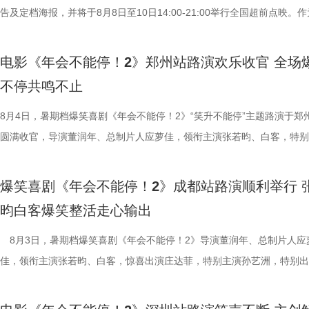
人物之间的情感呈现给观众。“菜备好 请就胃”版海报则定格“一家三口”在
告及定档海报，并将于8月8日至10日14:00-21:00举行全国超前点映。
也围绕影片展开了真诚分享。 
的温馨画面，展现龙餐馆人与人之间鲜活、真实的一面。电影《欢迎来龙
争美食大片，影片讲述的是中国厨师徐福（沈腾 饰）为养家还债远赴中
影我们做了六年，花大力气打造原
馆》由文牧野执导，宁浩监制，文牧野、郎群力、钟伟编剧，沈腾领衔主
当地结识餐馆经理马俊生（蒋奇明 饰），两人携手经营龙餐馆。然而战
现一个探案故事，让它适合全年龄
电影《年会不能停！2》郑州站路演欢乐收官 全场
蒋奇明、奥马尔·谢里夫主演，李治廷特别出演，影片将于8月11日，全
发，他们也被迫卷入其中，不得不直面动荡与生存考验。定档预告呈现了
秘了“机关长安城”的设计理念：“
不停共鸣不止
映。 匠心烹制银幕美食奇观 龙餐馆“核心团队”首聚展现热闹氛
馆从生意渐入正轨到突遭战争打断的转变过程，影片在热闹营业与战火四
把大唐与机关结构相融合，城市里
此次发布的美食特辑以徐福、马俊生和龙餐馆的孩子们，通过视
间形成鲜明反差。定档海报中，徐福立于满是弹孔的红墙之前专注掌勺，
8月4日，暑期档爆笑喜剧《年会不能停！2》“笑升不能停”主题路演于郑
靠机关运行的，希望让大家觉得
话和观众们隔空打招呼开头，迅速将观众带入烟火气十足的龙餐馆。炉火
佳肴满桌，与身后未散的硝烟痕迹形成鲜明对照。定档预告与海报将战争
圆满收官，导演董润年、总制片人应萝佳，领衔主演张若昀、白客，特别
出演雷淞然、张呈也在现场畅聊从
腾、锅气升腾，各式中式菜肴在翻炒与焖煮间接连出锅。随即，龙餐馆核
酷、美食的烟火气与热闹的氛围一同装盘上桌，让人对这道别具风味的暑
田雨，友情出演欧阳奋强亮相现场，与现场观众面对面畅聊互动，现场氛
言：“我们从舞台走到大银幕后面，
员逐一亮相，金牌主厨徐福掌勺稳健，技艺了得，在花絮里，沈腾上手学
“硬菜”充满期待。《欢迎来龙餐馆》由IMAX特制拍摄，在IMAX银幕上，
情洋溢。影片讲述了“缺心眼”刘奔与“没脾气”马杰包子铺“癫疯”相遇、喜提
会更贴近一些，都比较内敛；张呈
爆笑喜剧《年会不能停！2》成都站路演顺利举行 
勺、切墩，学习的过程轻松又充满欢乐；大堂经理马俊生在前厅后厨间来
重要场景将上下延展，为观众独家呈现多26%的画面内容，身临其境体
限流体验卡”，由此开启掀桌狂欢、打脸逆袭的全新脑洞故事，由董润年
读二人角色内核：“阿萨代表纯真，
昀白客爆笑整活走心输出
忙，与徐福的初次碰面便“独自扛下所有”；餐馆学徒赛夫起初与师父徐福
的战争场面与美食烹制的烟火细节。电影《欢迎来龙餐馆》由文牧野执导
导，应萝佳担任总制片人，张若昀、白客、高叶领衔主演，大鹏、庄达菲
总制片人曹紫建分享了创作团
付，但在相处中逐渐形成默契，马俊生如同徐福与赛夫的“润滑剂”，让两
浩监制，文牧野、郎群力、钟伟编剧，沈腾领衔主演，蒋奇明、奥马尔·
出演，孙艺洲特别主演，田雨、王耀庆特别出演，李乃文、李晨、欧阳奋
8月3日，暑期档爆笑喜剧《年会不能停！2》导演董润年、总制片人应
动画百花齐放，让观众看到更多元的
够磨合成功。而徐福与龙餐馆里其他孩子们的互动也让龙餐馆里氛围更加
夫主演，李治廷特别出演，谢里夫·萨比、艾哈迈德·萨利姆、法鲁克·穆
情出演，童漠男、酷酷的滕、闫佩伦主演，钟汉良特邀出演。影片猫眼电
佳，领衔主演张若昀、白客，惊喜出演庄达菲，特别主演孙艺洲，特别出
打”导演的趣事，笑称导演“想要的
闹。伴随着一道道菜品出锅，不仅展现出徐福的高超技艺与中国饮食的独
德、拉塞尔·希利、奈拉·阿克拉姆、卡尔玛·哈齐姆参加演出，苇青、张
分9.6，正在爆笑热映，一起走进影院越笑越大「升」！ 1.jpg2.jpg 郑州
雨，友情出演欧阳奋强出席成都路演，与观众近距离互动，分享台前幕后
终才呈现出这座充满生命力的长安
味，也折射出每个角色不同的性格底色与处世方式。 美食特辑
情出演。 海报.jpg 沈腾勇闯中东做地道中餐 携手蒋奇明演绎战火下的小
演热情似火 欢笑声中圆满收官 郑州站路演映后交流全程氛围热烈，董润
事。现场不同年龄、职业的观众走心分享观影感受，全程欢笑与掌声交织
合家庭观众看的一部电影——孩子