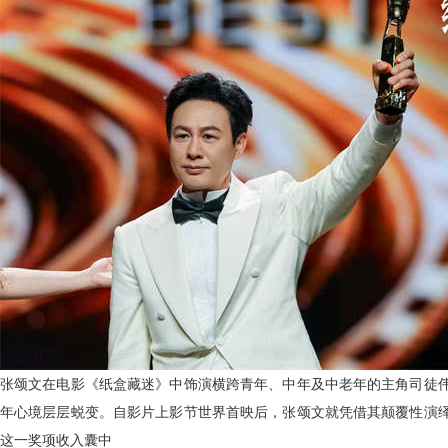
张颂文在电影《纸盒藏迷》中饰演横跨青年、中年及中老年的主角司徒
年心境层层蜕变。自影片上影节世界首映后，张颂文就凭借其颠覆性演
这一奖项收入囊中