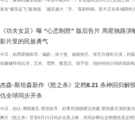
有自己的高光时刻。 《街头霸王》系列从街机游戏到银幕实景化，跨越
则，但他也指出，所有的无限流到了最后都无法解决“结构性”问题，真正
高燃上线，影片全国预售也于7月30日正式开启。作为暑期档独树一帜的
专业足球技巧指导；哪怕是在影片中戏份不多的张天一，为了最佳呈现也
作赋予了角色动人的生命力，声音出演狄少和阿萨的雷淞然、张呈，默契
日珠海遭遇风雨天气，主创团队与广大影迷依然风雨无阻，共同谱写了一
今日，暑期档爆笑喜剧《年会不能停2！》官宣提档至8月1日全国上映，
年的情怀，将波动拳、升龙拳、百裂脚、布兰卡回旋撞等经典招式逐一呈
望藏在没有外挂的普通人身上；并定位与马杰的关系为“一个提供澎湃的
探案动画电影，《大唐妖探》此前便凭借新颖的世界观与鲜活的角色收获
拍摄了许多遍，毫无保留地全力以赴。尽管很多演员都是第一次登上银幕
出了一对贴合设定的欢喜冤家，让角色形象跃然眼前。雷淞然精准诠释了
致温情的双向奔赴。 周星驰时隔26年重返故地 温情致敬达叔与
发布“爆笑起飞”版海报、“越笑越大「升」”喜剧特辑。影片正在多城限时
无论陪伴IP成长的老牌玩家，还是初识街头格斗文化的新观众，都将在大
力，一个提供稳健的方向感”。白客也在现场分享再度饰演马杰的体验，
观众关注，而此次主题曲所传递的“不退”信念，也让更多人看到影片在喜
人，但每个人都倾尽全力，周星驰导演也对所有人的付出表达了诚挚感谢
身上永不言弃的韧劲与少年热血；张呈对于阿萨真挚细腻的哭戏演绎，饱
青春 珠海对于周星驰而言，承载着极为特殊的时代记忆。26年
中，将于7月27日至28日开启全国限时点映，年会狂欢提前开席，极致爆
见证这场全员集结的巅峰厮杀。电影《街头霸王》（暂译）将于2026 年1
段最大的变化是经历了一段如梦似幻的传奇故事，在与刘奔的无限流之行
悬疑之外的精神内核。 影片并没有讲述非黑即白的简单故事，而是借着
谢大家并肩携手，共同完成了这部热血诚意之作。 小人物热血逆袭动人
绪直击人心，引得现场主创深受感染，随之落泪。配音导演张喆对两人的
经典佳作《少林足球》正是在珠海取景拍摄。路演现场，当年《少林足球
验抢先畅享。影片讲述了新老打工人“癫疯”相见，群像集结大乱“逗”，爆
《功夫女足》曝 “心态制胜” 版后告片 周星驰路演
16日北美上映。
成这一人物的成长弧光。活动现场，庄达菲、田雨、王耀庆、李乃文、李
阿萨的探案之路，勾勒出冲破世俗偏见、坚守真相的成长脉络。毒舌天才
女足精神引爆口碑狂潮 随着电影的热映，《功夫女足》凭借燃爽的剧情
十分肯定：“他们再创造的能力非常强，也给到我们非常多的惊喜”。与此
景地“春芳理发店”的主理人惊喜现身，与星爷时隔二十余载再度重逢，瞬
活不能停的全新脑洞故事，由董润年执导，应萝佳担任总制片人，张若昀
影片里的民族勇气
童漠男、闫佩伦、吕星辰也纷纷分享自己的角色体验以及欢乐默契的片场
狄少与热血单纯的狼妖捕快阿萨，从互不对付的冤家到背靠背的搭档，一
的情感引发了广泛的口碑发酵。影片将爆笑的喜剧元素与小人物的奋斗历
时，影片的群杂配音体量庞大，其中一场“百妖夜行”的单场戏份，涉及角
起全场的岁月情怀。周星驰不仅一眼认出这位故交，更欣然珍藏了对方相
客、高叶领衔主演，大鹏、庄达菲惊喜出演，孙艺洲特别主演，田雨、王
事，在影片里参与出演的梁植、石老板、合文俊、李飞也于现场分享观影
龙笑料不断，也在连环谜局与世俗眼光中互相支撑，既贡献了密集的笑点
妙融合，讲述了一群足球女孩在低谷中不屈不挠、勇敢追梦的故事。许多
有396个，大量的人声、乐声交织相融，共同构筑人与妖和谐共生、生机
老照片，并相约有机会定将再次光顾体验。此外，众多影迷不远千里驱车
特别出演，李乃文、李晨、欧阳奋强友情出演，童漠男、酷酷的滕、闫佩
今日，由周星驰执导、编剧，张小斐、迪丽热巴、张艺兴领衔主演，刘嘉
摄体验并到台上与主创汇合。形形色色的人物共同构筑丰富职场群像，从
藏着细腻的温情。他们从不是自带光环的完美神探，虽身陷世俗偏见与连
在观影后表示，电影不仅笑点密集、包袱不断，更难能可贵的是写出了小
的大唐长安城。 此外，在电影配乐上，音乐总监栾慧围绕“如果人族和妖
1300公里，甚至在机场苦候7小时，只为在现场对星爷重现那句掷地有声
演，钟汉良特邀出演。8月1日，越笑越大“升”！ 海报.jpg 爆笑解锁幕后
佐藤健特别出演，艾米、雪野、蔡思贝、胡予安、倪好特别介绍的喜剧电
维度展现职场百态。影片摒弃悬浮刻意的段子，扎根大众熟悉的职场日常
局之中，却始终不肯向困境妥协；哪怕前路凶险，也凭着对真相的执念并
的真实与韧劲。每一个角色都不是高高在上的英雄，而是生活在我们身边
活在一起的长安城真实存在，那它到底应该是什么声音呢？”的核心命题
典台词：“我养你”。 在映后互动环节，当粉丝问及影片片尾那
常 全员对戏笑声加载不停 全新曝光的“越笑越大「升」”喜剧特辑，全方
《功夫女足》释出“心态制胜”版后告片。截至7月23日22时30分，电影票
爆笑叙事之外，也试图探讨人生意义与价值、理想主义等现实议题，主创
行，在探案路上一步步撕开迷雾。轻松有趣的喜剧外壳、抽丝剥茧的探案
着缺点却依然全力以赴的普通人。这种天马行空的幽默与接地气的真情实
建起了专属于《大唐妖探》的独特声音体系。创作团队依托剧情场景灵活
的座位是否是留给金牌搭档吴孟达先生时，周星驰动情予以肯定，并表示
剧组真实拍摄日常，幕后全员精神状态超前松弛，同框切磋戏份笑声超标
突破17.1亿，口碑爆棚热议不断。“心中这团火”第二轮路演也火热进行中
杰森·斯坦森新作《怒之杀》定档8.21 杀神回归解
情真诚的分享收获全场不断掌声。 全国点映口碑持续升温 六城
与热血的友情羁绊相得益彰，适配全年龄段的观影需求；这份不服输的心
互交织，让观众在轻松解压之余，也能从小人物的酸甜苦辣中找到深切的
音乐表达，战斗段落依托人声渲染澎湃情绪，淋漓尽致地展现角色的愤怒
全认同”观众心中达叔无可替代的地位。谈及如何长久保持对电影梦想的
组更将“鼓掌”企业文化贯彻到底，现场情绪价值拉满。张若昀谈及角色称
莞站已于7月23日圆满落幕。导演兼编剧周星驰，领衔主演张艺兴，特别
仇全球同步开杀
今日启程引爆暑期狂欢 电影《年会不能停2！》已于7月27日至2
跳出剧情本身，戳中每个曾在低谷咬牙坚持的普通人。影片既是全家暑期
与力量。 在爆笑的观影氛围之外，影片所蕴含的“女足精神”更是彻底打
抗；巧妙化用古籍《女则》，将歌词融入隐娘登场配乐，从复仇视角描摹
忱，周星驰坦言，其心中那团永不熄灭的火焰，正是源于所有观众与粉丝
很有一种恰到好处的刺头感”，在演绎时“需要挺强大的信念感”，随时随
雪野，主演秦鹏飞、陈旻、景如洋，特别出演许君聪，演员梁潇瀚，联合
开启全国限时点映，多城场次座无虚席。自点映开始后，影片上座率累计
的首选，也是能引发大众共鸣的诚意之作。 电影《大唐妖探》由深圳千
数影迷，成为口碑扩散的核心燃点。娥眉队在赛场上不畏强手、绝地反击
心境，用婉转曲调倾泻角色深藏心底的委屈，曲风神秘幽怨，氛围感十足
情陪伴与支持。 女足精神薪火相传 热巴深度解读“对抗路闺
唱、化身舞王等各种即兴发挥听取现场“哈”声一片。白客在片场更是从佛
林子聪等主创现身映后互动现场。现场周星驰导演动情解读影片内核，表
今日，由让-弗朗索瓦·雷切执导，好莱坞顶级硬汉杰森·斯坦森主演的复
登顶，观影氛围热烈浓厚。目前点映及预售总票房已突破2700万，猫眼
业有限公司、冰滴映画影视传媒(天津)有限公司、天津猫眼微影文化传媒
搏姿态，生动诠释了“永不言弃、永不服输”的民族骨气。观众们在影厅里
音一曲相融共生，赋予长安城鲜活的生命力，打造出东方古韵与奇幻想象
电影《功夫女足》中蕴含的拼搏精神，同样在现实中激荡起强烈回响
人进化为热血浓人，“像变色龙一样，跟什么领导他就走什么范”，在刘奔
中娥眉队正是中国风骨的具象载体：她们在赛场之上以功夫融球技、遇强
爽片《怒之杀》官宣8月21日同步北美上映，并同步释出定档预告及定档
分9.6、淘票票点映开分9.6，全网好评刷屏，超前点映口碑持续领跑暑
公司、北京梦之城文化有限公司、幸福蓝海影视文化集团股份有限公司、
比赛的推进同频共振，既为接连不断的高能笑料前仰后合，又为女孩们并
下的独特听觉体验。 马嘉祺黄霄雲倾情献唱 不退亦不问演绎少年热血 除
动当日，珠海少儿足球队的队员们也受邀来到现场。她们纷纷表示，娥眉
染下，马杰“中二疯癫”的一面也不断被发掘。导演董润年解读“当刘奔和
强，背后承载着博大精深的中国文化底气，更向外界传递出中国人永不低
报。 影片讲述了科尔·里德（杰森·斯坦森 饰）是富豪蒂布（阿蒙·蒂卡拉