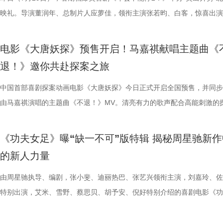
场面火速出圈，全网刷屏玩梗，传播声势持续走高。“笑到崩溃”“全场爆
幕后创作巧思，他指出炼丹炉里反复熔炼才能成就一颗仙丹，影片无限循
影片这次是打工人“嘴替 + 手替”，双重解压爽感拉满。 4.jpg 3.jpg 谈及
溃，颜立尧和程砚大打出手......故事拉扯感持续升级。预告结尾单车告白
王》（暂译）故事聚焦1993年世界格斗大赛，赛场之内拳脚交锋、知名
映礼。导演董润年、总制片人应萝佳，领衔主演张若昀、白客，惊喜出演
停”等真实反馈层出不穷，再度印证影片实打实的高密度笑点。更有观众
意义本质与此相同，同时也是呼应第一部金银角大王的隐藏彩蛋。总制片
心创作，导演董润年现场透露故事有取材近年真实采访素材，无限流设定
名场面，与毕业分手的泪目画面形成鲜明对比，将少年爱而不得的青春遗
番上演；赛场之下邪恶组织暗流涌动，利用地下笼斗、全球赛事酝酿巨大
菲，特别出演田雨、王耀庆，友情出演李乃文、李晨，主演童漠男、闫佩
电影是“打工人的最强续命神器”，盛赞角色马杰为“今年银幕第一乳腺恩人
萝佳的走心发言令观众动容，她坦言《年会不能停！2》创作最大的动力
下，内核依旧聚焦普通人在职场遭遇的现实困境。总制片人应萝佳表示对
至顶点。 影片横跨十年光阴，高中时期身为风纪股长的苏明仪
谋。隆不仅要直面昔日战友的宿命对决，还要迎战布兰卡这类能力诡异、
吕星辰等主创悉数亮相，现场分享创作巧思与幕后故事。同时，路演也将
电影《大唐妖探》预售开启！马嘉祺献唱主题曲《
生动道出观影过程中酣畅淋漓、解压放松的极致爽感。 8.jpg 9.jpg 与此
于观众，真诚希望大家能在笑声中消解职场的烦恼、拥有很多幸运。现场
中极具仪式感的年会戏份，剧组特意沿用第一部同款拍摄场地，保留情怀
登记违纪之名靠近随性不羁的颜立尧，把心动藏进每一次记名；程砚始终
凶悍的特殊格斗家，多重危机交织，对决悬念拉满。影片已定档2026年1
日开启，主创们将在青岛、杭州、上海、深圳、成都、郑州六城陆续与观
退！》邀你共赴探案之旅
影片的深度内核与温情共鸣向内容也在持续发酵，不同于前作“大点名”的
整活接连不断，张若昀、白客神还原“三顾茅庐”名场面，乱讲“PPT”精神
续，在她眼中，年会戏份的本质是打工人的精神寄托，这也是贯穿整个系
守在少女身后，将满腔爱意独自封存，始终没有勇气袒露心意。同龄人肆
16日北美上映。 地下笼斗氛围拉满 经典招式高燃呈现 这支单人预告以
面。 自开启限时点映以来，电影密集的爆笑笑点、脑洞大开的
戏剧表达，本片结尾刘奔的高燃点名名场面，让一众踏实肯干、默默付出
魔性抽象，引得台下笑声此起彼伏。张若昀更是喜提一把“教育之剑”，一
精神内核。张若昀与观众同样感动于片尾演讲戏份，直言“个人力量很难
霍青春，三人却被迫提前面对情爱纠葛与成长别离，那些藏在盛夏、止于
黑张力的斗兽场牢笼拉开序幕。铁笼栏杆之内，无数被囚禁者疯狂冲撞栏
叙事，搭配燃爽的逆袭情节，持续收获广大观众强烈共鸣。影片讲述了新
中国首部喜剧探案动画电影《大唐妖探》今日正式开启全国预售，并同步
层从业者被看见、被认可，这一细腻呈现瞬间戳中无数观众的心声，不少
断刘奔的奥数烦恼。面对观众的“求扇”名单，白客幽默在线“普法”，现场
结构性问题”，真正改变环境的力量藏在每一个普通打工人身上；白客谈
的心动，最终化作跨越十年无法抹平的青春怅惘。 塑造多元暗
将这场生死擂台的狂暴气息推向极致。转瞬之间，牢笼深处电光骤然闪烁
工人“癫疯”相见，群像集结大乱“逗”，爆梗整活不能停的全新脑洞故事，
由马嘉祺演唱的主题曲《不退！》MV。清亮有力的歌声配合高能刺激的
观影后表示“眼泪唰的一下就掉下来了”，共情感染力十足。影片正在爆笑
连连。接续青岛站主创跳舞名场面，在张若昀的歌声下，导演董润年与卢
杰的“打脸式反击”，调侃其反差感拉满的举动是“民谣风混搭摇滚风”；大
像 联动毕业季戳中青春离别共鸣 区别于市面上甜宠向青春片，
道覆盖高压电流的绿色兽形身影破土而出，布兰卡正式登场，野性威压瞬
润年执导，应萝佳担任总制片人，张若昀、白客、高叶领衔主演，大鹏、
片段，将狄少（声音出演 雷淞然）、阿萨（声音出演 张呈）不信天命、
映，结伴观影开怀大笑！ 电影《年会不能停！2》由北京合众睿客影视文
两位“开朗大男孩”即兴开跳，歌舞不能停，全场欢呼鼓掌更是热闹十足。
演现场更高歌一曲《我的未来不是梦》将场面直接拉回影片年会表演高燃
偷喜欢你》以写实笔触刻画两种截然不同的暗恋：苏明仪明目张胆、小心
卷整片斗兽场。 电光缠绕全身、蓬松鬃毛根根竖立，杰森・莫玛饰演的
菲惊喜出演，孙艺洲特别主演，田雨、王耀庆特别出演，李乃文、李晨、
妥协的态度诠释得淋漓尽致。 平台单曲图.jpg 影片由程腾执导，黄珉联
《功夫女足》曝“缺一不可”版特辑 揭秘周星驰新作
播有限公司、天津猫眼文化传媒有限公司、中国电影产业集团股份有限公
正在爆笑热映，今日至8月4日还将在上海、深圳、成都、郑州相继与大
落；田雨则幽默建议现场观众“送一张电影票给领导”，在欢乐中青岛站路
的单向奔赴，程砚沉默隐忍、不求回应的长久守护，两种隐秘心事交织，
遵从游戏形象，绿色兽化皮肤、锋利爪牙与狂暴体态高度还原玩家记忆中
奋强友情出演，童漠男、酷酷的滕、闫佩伦主演，钟汉良特邀出演。影片
演，雷淞然、张呈（排名不分先后）领衔声音出演，将于8月8日全国上
的新人力量
儒意电影娱乐股份有限公司、上海有态度文化传播有限公司、中青新影文
面，带来更多欢声笑语。 电影《年会不能停！2》由北京合众睿客影视文
满落幕。8月1日，与搭子结伴走进电影院共享欢乐盛宴。 5.jpg 限时点
极具共鸣的青春情感群像。影片紧扣 “毕业季就是分手季” 这一大众青春
林兽人。登场瞬间，周身不断迸发噼啪电光，完美呈现布兰卡特有的雷电
眼、淘票票点映评分9.6，目前火热预售中，8月1日，全国上映，一起走
售现已开启，可提前购票共赴这场欢乐探案之旅。 主题曲《不退！》MV
媒（海南）有限公司出品，正在爆笑热映。
播有限公司、天津猫眼文化传媒有限公司、中国电影产业集团股份有限公
爆棚 爆笑解压高分认证 电影《年会不能停2！》此前已于7月25日至26
把夏日心动与毕业离别绑定，点明年少情爱最大的遗憾 便是盛夏热烈相
力。预告最令玩家热血沸腾的名场面紧随而至：布兰卡屈膝蓄力，身躯猛
院越笑越大「升」！ “笑出升势”北京首映礼圆满举行 主创爆笑
上线 声声铿锵勾勒热血无畏 此次释出的主题曲《不退！》由马嘉祺倾情
由周星驰执导、编剧，张小斐、迪丽热巴、张艺兴领衔主演，刘嘉玲、佐
儒意电影娱乐股份有限公司、上海有态度文化传播有限公司、中青新影文
多城限时点映，首轮点映开启后即好评刷屏、爆笑认证，为呼应广大观众
抵不过毕业分离，一句 “为你好” 成为分开最无力的借口，道尽少年相爱
缩成球状，全身电流同步爆发，高速旋转直冲向前，呈现经典回旋撞招式
现场笑声不断 本次首映礼现场氛围热烈，董润年、应萝佳、张
唱。整首歌以热血张扬的摇滚曲风为基底，用硬朗有力的旋律与态度鲜明
特别出演，艾米、雪野、蔡思贝、胡予安、倪好特别介绍的喜剧电影《功
媒（海南）有限公司出品，正在爆笑热映。
呼声，将笑声传递至更多城市，7月27日至28日再进一步开启全国限时点
守难的笨拙与心酸。 影片延续台湾青春片标志性氛围感镜头，
速翻滚带起强劲气流，冲击力视觉效果拉满，短短数十秒的片段里，既展
昀、白客等主创佩戴专属工牌道具亮相，庄达菲、李乃文随身携带与角色
词，搭配马嘉祺清亮且极具穿透力的高音，将少年身处困局绝不退缩的锐
足》燃爽热映中，今日影片发布“缺一不可”版特辑。特辑完美传递了“周
观影氛围热情浓烈，爆笑声量一路猛涨。“银幕里在认真升上去，银幕外
公车偷拍、保健室照料、雨天送伞、单车告白等校园场景，用柔和光影还
兰卡不受束缚的野兽格斗风格，也暗藏身世伏笔，他是流落丛林、变异、
有关的拍手器、著作《我和众和集团的故事》，全员精神状态满分，欢乐
坚守真相的凛然心气尽数唱出。“不退让、不低头”的内核贯穿始终，既有
中没有小角色，只有共同完成故事的人”这一精神。这群大银幕新面孔凭