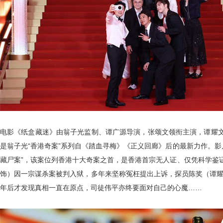
电影《纸盒藏迷》由翁子光监制、谭广源导演，张颂文领衔主演，谭耀
是翁子光“香港奇案”系列自《踏血寻梅》《正义回廊》后的最新力作。影
藏尸案”，该案位列香港十大奇案之首，是香港首宗无人证、仅凭科学鉴
饰）因一宗谋杀案被判入狱，多年来坚称冤枉提出上诉，探员陈奖（谭耀
年后才发现真相一直在原点，司徒伟平亦终要面对自己的心魔……