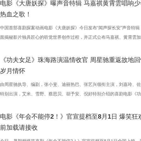
电影《大唐妖探》曝声音特辑 马嘉祺黄霄雲唱响少
得哈哈哈哈哈哈哈哈哈”“影院左右笑得声音一个比一个大”“笑到脸疼爽到
属于夏日的青涩悸动。剧情不刻意制造圆满结局，坦然接纳暗恋落空、相
生存的孩子，被迫困于地下斗兽笼，沦为被操控的厮杀工具。 野性角色
扑面而来。现场高能整活轮番上演，张若昀、白客解锁海绵宝宝与章鱼哥
成见的桀骜锋芒，也藏着明辨是非的坚定底色。在电影院立体环绕音的视
自的倾情诠释与独特风格，碰撞出强烈的戏剧火花，真正成为了整部电影
热血之歌！
掌，感觉大脑褶皱被抚平”“让人在爆笑之外，还获得了超出现实的爽感”
离的青春常态，既有双向心动的甜蜜温存，也有三角对峙、被迫分手的撕
画 主创团队精工还原游戏内核 作为《街头霸王2》登场的经典人气角色
味联动，热血浓人和佛系淡人的反差感拉满，极致契合片中角色特质；田
境中，这首歌曲将给观众带来更强的冲击力，演唱细节与音色质感清晰呈
不可的存在。截止7月28日，影片票房已突破20亿大关，好评不断，轻松
评论中影片含笑量100%，更有网友称爆笑程度需带纸入场，因为会“笑出
感，情绪层次饱满动人。并且选择七夕上映，也是让观众在浪漫节日里，
卡从来不只是"那个绿色的怪物"。布兰卡本名吉米，幼年由于空难流落亚
王耀庆、李晨、李乃文四人现场“怪力比心”；众人模仿趣味表情包，班味
同时，也让这份锐气与坚守更直击人心。 预售开启图.jpg 主题曲MV在视
的笑点让无数观众在影院收获了最纯粹的快乐，硬核燃爽的逆风翻盘更是
中国首部喜剧探案动画电影《大唐妖探》今日发布“闻声探长安”声音特辑
泪”，还得备好金嗓子因为会“笑到嗓子疼”。爆笑解压爽感之外，影片叙
己止于毕业的暗恋遗憾画上句号。 电影《偷偷喜欢你》由阿荣
雨林，长期的丛林生存令他的身体发生异变，所以他掌握放电、旋转冲撞
金句频出，“等忙完这一阵，就可以忙下一阵了”“我时常在想，我在想什么
现上也颇具巧思，特别打造了极具大唐气韵的实景拍摄场地，灯火摇曳间
了家庭观影狂潮。 娥眉队团结一致缺一不可 银幕新人各显神通全员全力
面揭秘影片独具匠心的听觉世界创作过程，并正式公布马嘉祺、黄霄雲加
同样收获满堂好评，不少影评人称电影有“更疯癫的故事推进，更大胆的
股份有限公司、先势公关顾问股份有限公司、影娱人媒体文化事业股份有
有的野兽格斗技，他虽然外表凶悍狂暴，内心却藏着渴望被认可的柔软。
……引得现场观众笑声不断。领衔主演高叶、惊喜出演大鹏也发来远程祝
感十足。马嘉祺置身其中演唱，眼神坚定，带着少年人的桀骜与韧劲，声
全新发布的“缺一不可”特辑正式揭开了一众银幕“新面孔”的幕后风采。她
分别献唱影片主题曲与片尾曲。特辑中，主创团队潜心打磨影片声音制作
讽刺，更抽象的爆笑名场面”以及“更当下、更新鲜、不用扮丑掉凳却更能
司、力荣影业有限公司出品，华夏电影发行有限责任公司发行。
让布兰卡的招式、气质贴合原作游戏，电影主创团队深度参考了游戏《街
隔空与观众见面。 伴随轻松愉快的现场氛围，主创也围绕全新
锵，如同击碎枷锁的重拳，把歌曲里不肯妥协的精神内核透过镜头传递出
镜头前各显神通，为电影注入了无尽活力。艾米把戏里戏外风驰电掣的奔
节，在结合影片原创“机关长安城”设定的同时，立足东方传统文化底蕴，
《功夫女足》珠海路演温情收官 周星驰重返故地回
会心一笑”，“六连更”的高度评价实力印证影片口碑。8月1日，影片全国
王》的人物设定，游戏总监中山贵之全程参与细节把控，《疾速追杀》系
情、人物设定与创作巧思展开分享。导演、编剧董润年表示，影片立足当
让歌曲的情绪不止于听觉，更有了具象的画面承载。影片的三位主角狄少
度都发挥到了极致；雪野在影片中展示轻功绝技，为了拍出最完美的空中
充满未来感、科技感与机械质感的听觉元素，从配音演绎、影片配乐、歌
岁月情怀
大家爆笑相见。 6.jpg 电影《年会不能停2！》由北京合众睿客影视文化
牌动作指导琼・瓦勒拉，为布兰卡量身打造野兽系打斗风格。动作设计舍
场现实，尤其是打工人循环往复的三点一线生活，聚焦大众熟知的职场困
萨与妙瑛更是化身为乐队成员出现，与马嘉祺打破次元壁垒同框演绎，虚
态，在拍摄期间几乎“长在了威亚上”，甚至连吃饭都在半空中解决；首次
唱三大维度精心雕琢，打造出一套古今交融、热血鲜活、风格独树一帜的
有限公司、天津猫眼文化传媒有限公司、中国电影产业集团股份有限公司
规整的格斗套路，侧重无规则、原生态的野性扑击与翻滚突进，搭配雷电
痛点，希望担当起当代打工人的情绪嘴替，提供一种新鲜且充满惊喜的观
织的画面配合高燃的旋律，让歌曲的情绪张力得到了充分的释放。 MV中
硬核打女角色的蔡思贝，打戏拳拳到肉表现惊艳，周星驰称赞“从未见一
体系，构筑起既承载大唐风貌又兼具新潮奇幻想象力的沉浸式听觉世界。
由周星驰执导、编剧，张小斐、迪丽热巴、张艺兴领衔主演，刘嘉玲、佐
意电影娱乐股份有限公司、上海有态度文化传播有限公司、中青新影文化
效，让游戏里天马行空的必杀技呈现出更具真实感与冲击力的银幕效果。
验，让观众在欢笑中释放压力、收获共鸣与治愈。编剧、总制片人应萝佳
出了全新正片画面，狄少与阿萨并肩直面险境、携手探案的高能场面接连
演员打戏能这么像李小龙”；而全能型的龚若兰凭借扎实的基本功惊艳全
由程腾执导，黄珉联合导演，雷淞然、张呈（排名不分先后）领衔声音出
特别出演，艾米、雪野、蔡思贝、胡予安、倪好特别介绍的喜剧电影《功
（海南）有限公司出品，将于8月1日全国上映。
影片物料陆续释出，隆、肯、春丽、古烈、达尔西姆等主角团已悉数亮相
享道，“刘奔和马杰看似是对职场态度截然不同的两个人，但他们本质的
演，于危机中默契配合、互为底气，热血羁绊与冒险张力扑面而来。这首
高难度的翻跟头与威亚动作统统不在话下。 除了极具潜力的青年演员，
将于8月8日全国上映，邀观众一起循声探秘机关长安城，解锁这场欢乐
足》全国爆笑热映中。7月26日，《功夫女足》第二轮全国路演来到了收
次布兰卡单人预告放出，填补了观众对影片奇幻格斗场面的期待。此次展
是一样的，内心深处都有不愿意熄灭的小火苗。”她希望，借影片让大家
曲不仅精准契合电影主角冲破偏见的成长底色，同时也承载着普世的情感
展现了剧组“卧虎藏龙”的跨界专业力量。饰演丧彪的胡予安是世界名列前
交织的大唐探案奇旅。 雷淞然张呈本色演绎欢喜冤家 主创团队匠心独创
——珠海站。导演兼编剧周星驰携领衔主演迪丽热巴，特别介绍蔡思贝、
电影《年会不能停2！》官宣提档至8月1日 爆笑狂
奇幻特效与异能设定，只是影片诸多精彩内容的一小部分，极具冲击力的
具体的人，也让更多的打工人在自己的岗位中被看见。领衔主演张若昀解
鸣，献给每一个身处低谷、遭受质疑却依旧挺直腰杆向前的人，传递出不
冲浪运动员，饰演皓儿的李卓媚则是国家一级摔跤运动员，而本身就是足
声境 影片以多元音乐作为情绪纽带，兼顾传统国风内核与年轻化审美，
安，主演秦鹏飞、陈旻，特别出演许君聪，小演员陈穆洋、奶酪、梁潇瀚
前加载请接收
和人物特效不止升级了银幕视觉观感，更向观众证明每一位特色格斗人物
己饰演的刘奔一角，刘奔是一个充满热血干劲的职场新人，敢于打破固有
命、不后退的力量。 全国预售现已开启 暑期合家欢观影首选 伴随主题曲
动员的孙子七不仅在演技方面不断学习精进，更在幕后为娥眉队提供了大
丰富的声音设计带领观众穿梭于喜剧与悬疑色彩交织的奇幻世界之中。配
及联合导演林子聪等主创人员齐聚珠海，与现场观众展开近距离交流。尽