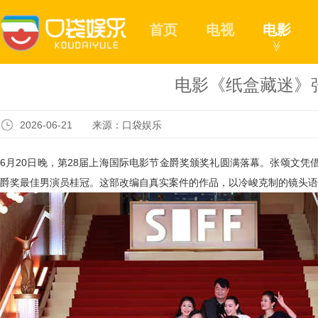
首页
电视
电影
≫
电影《纸盒藏迷》
2026-06-21 来源：口袋娱乐
6
月
20
日晚，第
28
届上海国际电影节金爵奖颁奖礼圆满落幕。张颂文凭
爵奖最佳男演员桂冠。这部改编自真实案件的作品，以冷峻克制的镜头语