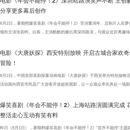
电影《年会不能停！2》深圳站路演笑声不断 主创
餐馆的日常与各个人物关系自然融合，在轻松、愉快的氛围中传递出更具
困境 电影《欢迎来龙餐馆》聚焦中东的中餐馆里徐福与马俊生在战火中
应萝佳、张若昀、白客、田雨、欧阳奋强等一众主创与不同年龄、职业的
片讲述了“缺心眼”刘奔与“没脾气”马杰包子铺“癫疯”相遇、喜提“无限流体
与真挚。 大小观众踊跃分
分享更多幕后创作
的生活气息。为了将色香味俱全的中式美食真实呈现在银幕之上，剧组专
和羁绊，从烟火日常到战争突发，原本稳定的生活被打破，个体被卷入更
齐聚于此，既有轻松欢乐的趣味互动，也有直击人心的走心分享。现场欢
卡”，由此开启掀桌狂欢、打脸逆袭的全新脑洞故事，由董润年执导，应
动现场不仅有主创们干货满满的分
建了美食团队，与文牧野导演、美术指导反复打磨菜品，从食材选择到烹
时代动荡之中。在不断逼近的现实压力下，小人物的去留、选择与命运走
围拉满，张若昀、白客现场比心，大喊“不要小看我们之间的羁绊啊！”，
担任总制片人，张若昀、白客、高叶领衔主演，大鹏、庄达菲惊喜出演，
8月2日，暑期档爆笑喜剧《年会不能停！2》导演董润年、总制片人应萝
男、罗圣灯、黄金豆，动画导演赵
式，前后尝试了二三十道菜式。其中一口直径两米多的大铁锅尤为吸睛，
成为故事展开的核心。 1沈腾.jpg 2蒋奇明.jpg 在此次发布的定档预告中
声此起彼伏；化身“诸葛卧龙”的白客现场为其余主创匹配《三国演义》人
洲特别主演，田雨、王耀庆特别出演，李乃文、李晨、欧阳奋强友情出演
领衔主演张若昀、白客，主演酷酷的滕出席深圳路演，与观众近距离趣味
观影感受。谭卓真诚赞道：“中国
甚至需要借助滑轮才能开启。这道菜将中东烤鱼融入东北铁锅炖的融合创
沈腾饰演的徐福一声“上菜”，菜品热气上桌，龙餐馆的日常徐徐展开。徐
张若昀饰演的刘奔对标刘备，欧阳奋强饰演的董事长类比献帝，几人现场
漠男、酷酷的滕、闫佩伦主演，钟汉良特邀出演。影片猫眼电影开分9.6
动，畅聊创作细节与名场面，一路笑声不断。影片讲述了“缺心眼”刘奔与
越来越棒。我看得意犹未尽，有太
不同饮食文化在碰撞中，呈现出新鲜感与奇特的视觉。随着一道道菜肴陆
蒋奇明饰演的马俊生分工合作，在轻松热闹的氛围下，将餐馆经营得井井
抛梗调侃，轻松欢乐。 谈及影片结尾刘奔高燃点名之后的去留问题，导
在爆笑热映，一起走进影院越笑越大「升」！ 成都站路演顺利
气”马杰包子铺“癫疯”相遇、喜提“无限流体验卡”，由此开启掀桌狂欢、打
周铁男则称赞“这是一部诚意满满的
电影《大唐妖探》西安特别放映 开启古城合家欢奇
锅，热气升腾、香气弥漫，食客围坐之间的热闹场面，不仅呈现出浓郁鲜
条。徐福凭借地道的中餐手艺，让这间小店在异国逐渐打开局面，生意日
年和总制片人应萝佳分别给出不同答案：导演董润年认为刘奔经历多年循
欢笑温情双向在线 成都站路演映后，导演董润年、总制片人应
袭的全新脑洞故事，由董润年执导，应萝佳担任总制片人，张若昀、白客
中落泪，并表示很喜欢这部电影的
冒险！
生活气息，也让人与人之间的情感在一餐一饭中被悄然连接。美食特辑的
火。烤全羊、铁锅炖等中式美食在异国他乡接连登场，呈现出一派火热的
已看淡得失，不在乎去留，而胡董事长清楚公司管理弊病，认可刘奔的想
携张若昀、白客、庄达菲、孙艺洲、田雨、欧阳奋强等一众主创现身，整
叶领衔主演，大鹏、庄达菲惊喜出演，孙艺洲特别主演，田雨、王耀庆特
关满满的度假胜地。” 台下其
尾，文牧野导演道出“在徐福眼里，没有什么事儿是比好好吃饭更重要的了
景象。然而，突如其来的战火打破平静，炮声骤起，熟悉的日常被迫中断
初心，会尽力留下他；总制片人应萝佳则从企业发展视角进行分析，称刘
后交流兼具趣味互动与走心分享，收获现场观众热烈反响。现场观众发起
演，李乃文、李晨、欧阳奋强友情出演，童漠男、酷酷的滕、闫佩伦主演
8月2日，中国首部喜剧探案动画电影《大唐妖探》于西安举办特别放映
小时带孩子赶来的妈妈感慨：“咱
朴素表达，让这份关于生存与温暖的理解更具分量。美食特辑在展现温暖
火逐渐席卷整座城市。镜头在美食与硝烟之间快速切换，一边是孩子围在
发言极具正向价值，公司若将其开除极易引发危机，高层势必会力保他。
表情管理小游戏，结合加班、功劳被抢、团建取消等各类扎心场景让各位
汉良特邀出演。影片猫眼电影开分9.6，正在爆笑热映，一起走进影院越
活动面向西安市民及广大游客开放超前观影，让一众观众率先奔赴一场新
西应该让孩子们见识到。”一位带着
的同时，也进一步凸显出创作团队对人物关系与叙事质感的细致打磨，让
边学做菜，另一边却是孩子们接受军事训练，一边是热油翻滚，一边是战
不同维度的解读，让观众对年会落幕之后的故事走向有了更多想象空间。
整活演绎，金句频出、笑点拉满；还有观众送趣味锦旗、请主创复刻Bob
大「升」！ 1.jpg 2.jpg 深圳路演欢乐举行 主创趣谈幕后创作 深圳站路
乐的大唐探案之旅，沉浸式体验“机关长安城”独具韵味的东方美学与震撼
11岁，被探案剧情牢牢吸引住。
好菜与一段故事在影像中形成彼此映照。 厨房三人组定格龙餐
飞。预告前半段喜感松弛，后半段局势陡转，也让这部战争题材影片呈现
还有小观众大胆发言，在线喊话主创助力“取消暑假作业”，其家长盛赞影
牌比心名场面等，各类花活接连呈现，笑声此起彼伏。 导演董
场，董润年、应萝佳、张若昀、白客、酷酷的滕等主创齐聚亮相，现场多
觉奇观。不少携孩子一同观影的家长纷纷表示：“孩子看得很开心”“让孩
情，中式机关设计也很有巧思。”还
爆笑喜剧《年会不能停！2》上海站路演圆满完成 
馨日常 色香味承载和平表达 同步释出的“菜备好 请就胃”版海报
同于以往的面貌。身处动荡之中，徐福和马俊生也被裹挟，甚至被爆炸波
点极度适配全家观看，现场笑声迭起，欢乐四溢。更有一位三刷观众表示
解读影片循环设定暗含人生成长的隐喻，他以刘奔、马杰示例，称当真正
刷、三刷观众踊跃分享新的感悟和发现，还有不少亲子观众到场观影，与
到了传统文化的魅力”。影片由程腾执导，黄珉联合导演，雷淞然、张呈
别喜欢龙宫浴场、百妖夜行的情节
整活走心互动有笑有料
龙餐馆后厨的备菜日常切分为层层展开的窗口式结构，徐福、马俊生、赛
预告结尾，一句“徐先生，你真觉得这战争跟你没关系吗？”警告声响起，
分别带孩子和母亲一刷、二刷，一家人各有感悟，共享欢乐与共鸣。即将
自己内心所求就能跳出循环；谈及现实与理想主义的冲突，总制片人应萝
共同嗨聊，氛围热烈。现场趣味互动花样不断，张若昀复刻假面骑士、全
名不分先后）领衔声音出演，将于8月8日全国上映，目前正在火热预售
友能参与探案，大朋友也能感受到
人穿插其间，与食材一同构成一幅鲜活而具体的烟火图景。画面以食材与
人们对故事走向的好奇，龙餐馆在战火中会遭遇什么？徐福与马俊生的生
之时，全体主创向现场观众致以诚挚谢意，现场更趣味玩梗为张若昀送上
合亲身经历，坦言看清现实后依旧坚守理想主义才是独属于自己的人生底
择“马”系人设、一起说“爱你呦”等整活轮番上演，欢声笑语贯穿全程。 现
1.jpg 此次影片选择在西安开启特别放映，正是出于对千年长安盛唐底蕴
昨日（8月1日），暑期档爆笑喜剧《年会不能停！2》“笑升不能停”主题
小男孩激动地表示：“这部电影我