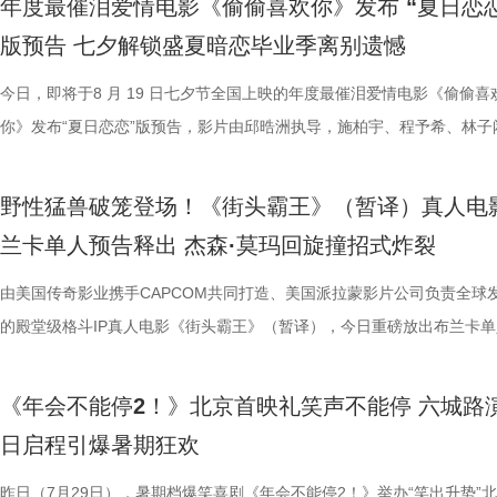
年度最催泪爱情电影《偷偷喜欢你》发布 “夏日恋恋
军（上海）影业有限公司、北京元气娱乐文化有限公司、浙江开心麻花影
福，从后厨掌勺时的沉稳从容，到突遭战火时的紧张与失措，人物命运在
南）有限公司出品，正在爆笑热映。
反应，高叶化身理想上班搭子，搭档大鹏、庄达菲、孙艺洲、田雨、王耀
评如潮 嗨爽爆笑后劲十足 电影《年会不能停！2》以脑洞大开的全新故
程看得投入、看得开心，更在轻松的观影过程中接触到丰富的唐代传统文
引得台下掌声连连；全员歌舞成为每站路演固定保留环节，《阳光开朗大
中，一起走进影院越笑越大「升」！ 全国热映中爆笑不能停 口碑热度持
日还将继续在杭州、上海、深圳、成都、郑州五城与大家爆笑相见。此前
版预告 七夕解锁盛夏暗恋毕业季离别遗憾
限公司、东阳浦天影视文化有限公司、北京上狮文化集团有限公司、上海
反差中层层展开。预告结尾的一声警告，让徐福的处境愈发扑朔迷离，不
一众实力派演员，精准拿捏不同层级人物的鲜活状态，为观众输出接连不
观众献上一场爆笑爆爽的极致观影盛宴。目前影片猫眼电影开分高达9.6
这部电影也激发了孩子对传统文化与东方美学的探索兴趣，真正实现了“
孩》音乐声响起，张若昀、白客歌声助兴，其余主创零帧起跳，现场氛围
升 同步释出的今日上映新媒体图，将癫狂抽象进行到底。巨大红色键盘
点映期间，影片上座率累计三次登顶，口碑认证、预售票房一路上涨，目
影视制作有限公司出品，影片将于8月11日全国上映，预售已开启，8月8
他揪心动荡又未知的命运。蒋奇明则以他一贯的细腻表演，演绎出角色的
爆笑桥段。 不少观众看完直呼 “完全演我上班日常”“整场笑到停
平台好评层出不穷，从密集笑点塑造、完整角色弧光、犀利叙事节奏到深
育人、寓教于乐”的效果。现场的小朋友们也纷纷分享观影感受，直言“机
火爆。惊喜嘉宾钟楚曦现身观众席，真诚分享观影感受，她表示刘奔这个
上，全员姿势神态魔性夸张，把当代打工人“不想工作只想发疯”的精神状
映及预售总票房已突破3000万，猫眼电影点映开分9.6、淘票票点映开分9
今日，即将于8 月 19 日七夕节全国上映的年度最催泪爱情电影《偷偷喜
10日14:00-21:00举行全国超前点映。
张力。首次搭档的二人以戏里戏外的默契，碰撞出全新的火花，共同推动
来，看得太解气”“和同事边看边共鸣，笑到拍大腿”。带娃观影的家长也
实内核，全维度收获观众一致盛赞。主角刘奔 “屠龙少年终成恶龙” 的细
太酷了”“看得非常开心”。此次观影后，观众们也更加期待这部暑期国漫
“让我们都变成更好的人”，收获全场欢呼鼓掌。 4.jpg 3.jpg 导演董润年
释得淋漓尽致。自《年会不能停！2》限时点映开启后，“爆笑”“解压”“解气
高分加持笑“升”不能停。 1.jpg 影片讲述了新老打工人“癫疯”相见，群像
你》发布“夏日恋恋”版预告，影片由邱晧洲执导，施柏宇、程予希、林子
的情感张力层层递进，也让观众对这部在战火中淬炼人性的作品更添期待。
评，坦言影片笑点轻松，无晦涩内容，亲子同看全程欢乐，全家观影适配
转变极具冲击力，最终幡然醒悟点名的高燃片段更完整撑起故事层次感，
日登陆全国影院，相约家人朋友共赴一场妙趣横生的大唐奇幻冒险。 4.jp
影片细节，透露片中《题菊花》一诗的作者黄巢，以及创作背景与刘奔存
爽”等口碑关键词全网刷屏，以最直观的情绪感受，全方位肯定影片纯粹
乱“逗”，爆梗整活不能停的全新脑洞故事，由董润年执导，应萝佳担任总
衔主演。该预告以盛夏校园为底色，完整铺展三人错综复杂的暗恋拉扯，
苏苏.jpg 7丽娜.jpg 电影《欢迎来龙餐馆》由坏猴子（上海）文化传播有
满。影片牢牢抓住大众情绪需求，以纯粹畅快的喜剧质感俘获全年龄段观
少观众深受触动；刘马组合借助无限流外挂“癫疯”冲击，全程高能输出，
5.jpg 电影《大唐妖探》由深圳千万间影业有限公司、冰滴映画影视传媒(
性关联；面对观众提出的对于当下“社会化”议题的困惑，总制片人应萝佳
的爆笑喜剧气质。今日电影全国上映，口碑热度更是持续攀升，全新设定
人，张若昀、白客、高叶领衔主演，大鹏、庄达菲惊喜出演，孙艺洲特别
女单向奔赴的心动、少年隐忍沉默的守护、毕业即分手的青春遗憾尽数呈
野性猛兽破笼登场！《街头霸王》（暂译）真人电
司、北京大麦娱乐文化有限公司、中国电影产业集团股份有限公司、儒意
兼具直击人心的情感共鸣。影片正在爆笑热映，和朋友家人一起走进影院
影的爆笑氛围与打工人的解压爽感双双拉到极致。 5.jpg 6.jpg 7.jpg 与
有限公司、天津猫眼微影文化传媒有限公司、北京梦之城文化有限公司、
分享亲身经历，她认为认清自己想做什么，便朝着这个方向稳步前行，不
“无限流”脑洞大开，在极致喜感之外再叠加惊喜观感，被网友亲切称呼为
演，田雨、王耀庆特别出演，李乃文、李晨、欧阳奋强友情出演，童漠男
延续台式青春细腻治愈的叙事质感，用满是烟火气的校园日常，戳中所有
兰卡单人预告释出 杰森·莫玛回旋撞招式炸裂
娱乐股份有限公司、梦将军（上海）影业有限公司、北京元气娱乐文化有
浸式收获一场痛快解压的欢乐观影之旅。 电影《年会不能停！2
时，影片层层撕开欺上媚下、裙带关系、无效内卷、形式主义等各类现实
蓝海影视文化集团股份有限公司、郭帆（北京）影业有限公司、深圳市一
求融入不适应的环境；张若昀也带来自己的感悟，称坚持本心和“社会化”
人最强外挂”。刘马组合喜提金手指在众和集团一路卡bug打怪升级，爆
酷的滕、闫佩伦主演，钟汉良特邀出演。影片目前火热预售中，8月1日
在夏日里不敢宣之于口的年少心事。 盛夏心事尽数展露 三角爱
司、浙江开心麻花影业有限公司、东阳浦天影视文化有限公司、北京上狮
北京合众睿客影视文化传播有限公司、天津猫眼文化传媒有限公司、中国
象，精准戳中打工人爽点，让观众在捧腹大笑后亦获得深层的情感释放与
艺文化传媒有限公司、北京千万间文化传播有限公司、北京萌谷文化传媒
矛盾，找到自己的定位，也可以在秩序中稍作改变；白客则引用《出师表
爽感层层升级，“狂扇巴掌”的高燃名场面更是让网友直呼“爽得乳腺通畅”“
上映，一起走进影院越笑越大「升」！ 2.jpg 青岛路演全场热情拉满 花
织甜蜜与离别酸涩 此次发布的“夏日恋恋” 版预告以苏明仪第一
由美国传奇影业携手CAPCOM共同打造、美国派拉蒙影片公司负责全球
集团有限公司、上海儒意影视制作有限公司出品，影片将于8月11日全国
产业集团股份有限公司、儒意电影娱乐股份有限公司、上海有态度文化传
鸣。随着口碑持续走高，越来越多的观众选择二刷三刷，“全程爆笑”“很
公司、北京微梦创科网络技术有限公司出品，将于8月8日全国上映，正
表达观点，一句“亲贤臣，远小人，此先汉所以兴隆也；亲小人，远贤臣
掌下去整个人都通透了”。荒诞又真实的现实刻画也令人感同身受、共鸣
笑点共鸣双在线 青岛路演现场互动氛围热烈十足，董润年、应萝佳，张
切入，开篇便直白袒露少女暗恋：她总能在人群一眼望见颜立尧，偷偷坐
的殿堂级格斗IP真人电影《街头霸王》（暂译），今日重磅放出布兰卡单
映，8月8日至10日14:00-21:00举行全国超前点映。
限公司、中青新影文化传媒（海南）有限公司出品，正在爆笑热映。
笑成这样了”“看完就一个字爽”的自来水短评依然刷屏不断。这个暑假，
预售中！此外，电影8月4日-7日多城特别放映惊喜加码，欢迎观众抢先
后汉所以倾颓也”，令现场笑声四起，同时也引人回味深思。 6.jpg 5.jpg 7.
满，不少影评人盛赞其轻松的喜剧外壳下，是一把刺向现实职场乱象的利
白客、大鹏、田雨集结花式整活玩梗，戳中观众笑点，同时走心互动直击
偷拍骑车的他，即便被闺蜜戳中心事仍嘴硬不肯承认；镜头切换至颜立尧
告。作为街霸系列辨识度拉满的野性格斗家，由杰森・莫玛颠覆形象饰演
院看《年会不能停！2》，解压不能停、快乐不能停。 电影《年会不能停
锁长安奇案！
影片全国热映口碑走高 爆笑燃爽解压共鸣 电影《年会不能停！2》正式
既有娱乐爽感，亦有现实温度。影片正在爆笑热映，和搭子走进影院享受
心。张若昀与白客现场接受观众挑战，对视十秒比拼剪刀石头布，几局博
角，他因保健室被苏明仪细心照料对她产生了兴趣，当风吹落的帽子被他
兰卡携雷电之力震撼登场，笼斗绝境、兽化嘶吼、回旋撞等完整亮相，带
《年会不能停2！》北京首映礼笑声不能停 六城路
2》由北京合众睿客影视文化传播有限公司、天津猫眼文化传媒有限公司
线后，猫眼电影开分9.6，各大媒体平台收获海量好评，“好看好笑好爽”的
酣畅淋漓的观影体验。 杭州站路演顺利举行 主创嗨聊互动笑声不断 昨日
翻全场；大鹏现身惊喜拉满，谈及这次年会表演笑称心情非常激动，更爆
戴上、下雨天他带着她躲雨等细碎画面，铺展出两人暗藏情愫的双向试探
汁原味的游戏经典设定，作为丛林的电击猛兽，布兰卡以其独特的野性魅
日启程引爆暑期狂欢
国电影产业集团股份有限公司、儒意电影娱乐股份有限公司、上海有态度
好”评价构成观众热议高频词汇，精准凸显影片纯粹的喜剧质感与超强解
小分队董润年、应萝佳、张若昀、白客、卢庚戌集结杭州站，与观众欢乐
时与白客“在台上吸氧把歌唱完”；还有观众称田雨饰演的 Bob 总甩手掌
当苏明仪主动追问心意，颜立尧的沉默，瞬间击碎少女的满心期待。随着
强大的电击能力在游戏中成为了众多玩家的心头好，这次从游戏到屏幕，
传播有限公司、中青新影文化传媒（海南）有限公司出品，正在爆笑热映
性。伴随观影热度持续攀升，“猴子大闹众和”“小学奥数题”“打脸反击”等
动，分享观影感受。导演董润年分享关于“三味真火”包子铺摆放“太上老君
标待人的行事风格与自家领导完美重合；主创更复刻片中扇巴掌名场面，
误会接连爆发：颜立尧被现任质问动心无从辩解，程砚的出现让苏明仪情
压迫感直击而来，再度点燃全球老玩家情怀。 封面图_26.jpg 电影《街
昨日（7月29日），暑期档爆笑喜剧《年会不能停2！》举办“笑出升势”