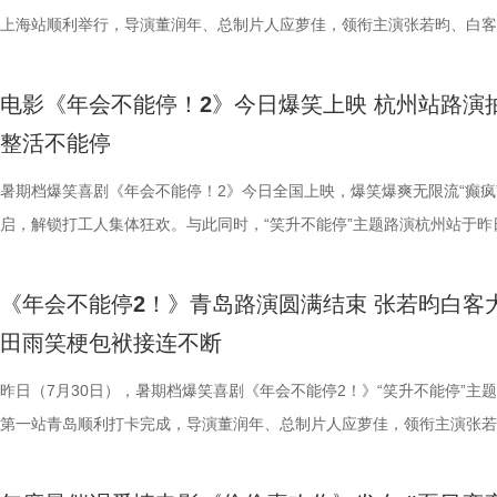
为主要视觉元素，龙餐馆的烟火气与异域氛围交相辉映，碰撞出中外文化
将走向何方？ 4赛夫.jpg 3沈腾 蒋奇明.jpg 文牧野带领新组合碰撞新火花
祝福，爆笑声四起，整场路演就在欢笑与温情交织的氛围中圆满收官。
真挚发言令现场观众动容落泪；张若昀亦对此有所解读，他表示刘奔虽被
众提问刘马组合穿越闯关是否也对应《西游记》里师徒取经的情节，导演
敬。影片以万国来朝的大唐为故事背景，将机械动能与唐代都市风貌相融
上海站顺利举行，导演董润年、总制片人应萝佳，领衔主演张若昀、白客
品，我十分欣慰！”语气一本正经
的别样火花。画面既呈现出开灶前的充分准备，也将“好好吃饭”的氛围具
好吃饭传递最朴素的温暖 同步发布的定档海报，龙餐馆主厨徐福站在红
3.jpg4.jpg 爆笑喜剧引燃观影热潮 多元受众共赴欢乐之旅 电影《年会不
蒙尘却从未熄灭过理想火种，只要时机环境合适，每个人都愿意为理想再
年一连分享影片与四大名著关联的多个隐喻巧思：除去《西游记》，马杰
参照唐代长安“二市一百零八坊”的城市布局，打造出一座前所未见的“机
别主演孙艺洲，特别出演田雨、王耀庆，主演范湉湉齐聚现场，畅聊台前
案动画，《大唐妖探》以全年龄适
化。在温暖的光线中，呈现出三人之间如同亲人般的亲密关系，也展现出
前，身后巨幅龙纹折扇展开，东方韵味十足。身前一桌中式菜品依次铺陈
2》正在全国热映，高能欢乐戏份贯穿始终，沉浸式爆笑观影体验，让观
一番；面对年轻观众对未来职场的焦虑，白客送上通透的人生态度，他直
掌名场面对应《水浒传》除暴安良的侠义底色、片中 “卧龙凤雏”“三顾茅庐
城”。此外，主创团队还依托“八水绕长安”的经典水系布局，设计贯穿整
后，惊喜互动不断。影片已于昨日全国公映，猫眼电影开分9.6，爆笑爆
观影期待。 电影《大唐妖探
电影《年会不能停！2》今日爆笑上映 杭州站路演
的大片质感与人情温度。 在对于美食呈现的执着，体现出整个
带笑意的徐福专注掌勺，将酱汁淋入松鼠桂鱼之上，热气腾腾格外诱人。
底卸下生活与工作疲惫，收获满分解压爽感。张若昀与白客组成的刘马组
“做恶人也可以，做勇士也可以，做好人也可以，做‘坏人’也可以，只要你
设计出自《三国演义》，至于《红楼梦》的巧妙化用，导演更是风趣概括
的动力脉络，将大唐千年璀璨文明与奇巧精妙的机关创意完美融合，构建
感全网认证，口碑热度持续走高，成为暑期档打工人解压放松的狂欢盛宴
画影视传媒（天津）有限公司、天
整活不能停
团队对细节的极致追求的创作态度。菜品设计围绕人物处境与时代背景，
之下，墙面弹痕与裂纹清晰可见，与前景的活色生香形成强烈反差，残酷
为全片一大亮点，二人一冲一稳，性格反差感拉满，碰撞发出源源不断的
自己能成为这个角色，并且愿意为一切后果负责，就可以”；庄达菲则分
“宝二爷直接变身董事长”。 他表示，创作时特意将中华传统文化融入故
具想象力的大唐奇幻都市图景。 2.jpg 作为暑期档适配全年龄段的合家
片讲述了“缺心眼”刘奔与“没脾气”马杰包子铺“癫疯”相遇、喜提“无限流体
文化有限公司、幸福蓝海影视文化
载情感记忆的家常味道，到龙餐馆中坚守正宗体系的餐厅菜式，再到特殊
安穿透画面，为这幅祥和图景铺上了一层无法忽视的战争底色。通过“美
花火，不少观众看完直呼“又癫又好看，越品越上头”。随着六城路演火热
怡然不内耗、勇敢追梦的角色内核，为观众送上 “四面八方皆是前方” 的
望观众观影时能读出独有的熟悉感与亲切感；制片人应萝佳谈及现实与理
电影，《大唐妖探》满足了大小观众双向适配的观影体验。对小朋友而言
卡”，由此开启掀桌狂欢、打脸逆袭的全新脑洞故事，由董润年执导，应
暑期档爆笑喜剧《年会不能停！2》今日全国上映，爆笑爆爽无限流“癫疯
公司、深圳市一怡以艺文化传媒有
下因地制宜的融合表达，逐步构建起影片完整而清晰的叙事脉络。为贴合
前硝烟在后”的对比，将日常烟火与流离动荡呈现在同一画面，一边是令
展，主创辗转多座城市近距离和影迷互动，映后现场笑声、欢呼声接连不
语；孙艺洲、田雨互评所饰演角色Peter和Bob的心眼，欧阳奋强也以片
义，她表示如果现实环境一时半会难以改变，不如先走进影院开心：“随
片跌宕起伏的探案冒险故事，能够让孩子在奇幻的机关世界中开拓眼界，
担任总制片人，张若昀、白客、高叶领衔主演，大鹏、庄达菲惊喜出演，
启，解锁打工人集体狂欢。与此同时，“笑升不能停”主题路演杭州站于昨
京萌谷文化传媒有限公司、北京微梦
饮食习惯，团队对菜单结构与烹饪方式反复推敲，并结合当地饮食习惯进
涎欲滴的厨房场景，一边是尚未散去的战争阴影，徐福则面带从容，游刃
来自各地的观众现场输出花式好评，真实口碑持续出圈扩散。影片在精准
长身份加入互动，上演众和高层互怼名场面，台上台下笑声不断。脱口秀
声集合越来越大，我们的勇气出现了，很多事情会慢慢发生变化”。谈及
在主角的冒险征程中收获勇气、善良与成长，汲取积极向上的价值观；对
洲特别主演，田雨、王耀庆特别出演，李乃文、李晨、欧阳奋强友情出演
利举行，导演董润年、总制片人应萝佳，领衔主演张若昀、白客，特别出
日全国上映，预售火热进行中。此外
配，在保留中餐技法的同时实现文化语境的自然融入。所有出现在影片里
地烹饪佳肴，使得影片“好好吃饭”的情感，在非常时刻呈现出了新的温度
当代打工人内心的同时，也依靠纯粹的爆笑爽感俘获亲子家庭受众。“癫
嘻哈也惊喜现身并分享观影感受，称“完全演出了我和我同事们的日常”，
前后的成长变化，张若昀分别使用了“燃”和“登”两个字来概括不同阶段的
年观众而言，环环相扣、悬念十足的探案剧情极具观赏性，细节满满的大
漠男、酷酷的滕、闫佩伦主演，钟汉良特邀出演。影片爆笑热映中，一起
庚戌亮相现场，与观众展开热情互动，畅聊幕后趣闻。此前影片限时点映
国超前点映均可正常购票观影，特
《年会不能停2！》青岛路演圆满结束 张若昀白客
物均以“真实可食”为前提，在保证视觉表达的同时强调食物原本的色香味
义。 5李治廷.jpg 6老扎.jpg 文牧野导演作为国产现实主义商业片的探索
别真实，仿佛在演我上班日常”“带爸妈看完，没想到他们也全程笑不停”
满满。 影片笑点爽感双在线 全年龄观影适配满分 电
奔，还调侃前期刘奔一定会吐槽后期的自己；面对观众“选热爱还是选稳定
物、根植传统的文化内核，也让观众沉浸式感受大唐盛世的独特魅力与中
影院越笑越大「升」！ 2.jpg 1.jpg 上海站路演顺利举行 笑声掌声交织欢
爆棚，猫眼电影点映开分9.6、淘票票点映开分9.6，双平台高分认证，
您全家抢先入城欢乐探案！
田雨笑梗包袱接连不断
每一道菜既服务叙事，也具备生活质感。在战火背景之下，这些具体而鲜
《我不是药神》到《奇迹·笨小孩》，其作品始终在兼顾市场与作者表达
色好评强势印证，电影《年会不能停！2》适配各类观影人群，年轻人结
《年会不能停！2》正在全国院线火热公映，上映以来持续收获海量观众
择业难题，白客再度引用《出师表》表达观点：“开张圣听，以光先帝遗
统文化的深厚底蕴。 3.jpg 在西安特别放映的活动现场，不少家长专程
断 上海站路演映后见面，董润年、应萝佳、张若昀、白客、孙艺洲、田
情一路高涨。 影片讲述了“缺心眼”刘奔与“没脾气”马杰包子铺“癫疯”相遇
食物不再只是场景元素，而成为连接人物情感、消解隔阂的媒介，也让“
找到平衡，旨在挖掘普通人身上的人性闪光。电影《欢迎来龙餐馆》首次
卡解压解气，全家组团观影笑声不断，在捧腹大笑之余皆能收获共鸣与放
好评，猫眼购票平台稳定保持高分，影院场均笑声不断。影片创新融入无
恢弘志士之气，不宜妄自菲薄，引喻失义，以塞忠谏”，他认为不必局限
到场观影。轻松欢乐的剧情、精巧奇幻的机关场景、鲜活可爱的古典妖怪
耀庆、范湉湉等一众主创齐聚现场，全程笑点与走心感悟交织，亮点纷呈
提“无限流体验卡”，由此开启掀桌狂欢、打脸逆袭的全新脑洞故事，由董
昨日（7月30日），暑期档爆笑喜剧《年会不能停2！》“笑升不能停”主
吃饭”在极端环境中，延展出关于生存与和平的更深层表达。 电
事从本土社会议题延伸至国际化战争背景，在更强烈的冲突情境中，展开
5.jpg6.jpg7.jpg 电影《年会不能停！2》由北京合众睿客影视文化传播有
循环设定，全程笑点高密度输出，把职场里令人憋屈的形式主义、空洞画
即彼的答案；酷酷的滕全程输出满满情绪价值，将影片金句“展翅高飞”贯
象，全程牢牢吸引着观众们的目光。观影过程中，孩子们跟随剧情一同寻
动环节欢乐整活不断，张若昀、白客趣味回答“如果角色穿越宫斗剧能存
执导，应萝佳担任总制片人，张若昀、白客、高叶领衔主演，大鹏、庄达
第一站青岛顺利打卡完成，导演董润年、总制片人应萝佳，领衔主演张若
《欢迎来龙餐馆》由坏猴子（上海）文化传播有限公司、北京大麦娱乐文
通人处境与选择的刻画，以此完成文牧野对现实题材的一次全新类型突破
司、天津猫眼文化传媒有限公司、中国电影产业集团股份有限公司、儒意
无效内卷、任人唯亲等糟心日常尽数拆解，用酣畅淋漓的剧情走向狠狠解
场，持续点燃现场氛围；影片片尾彩蛋编舞指导喜多卉也惊喜现身观众席
索、推敲真相，化身民间小神探，迫不及待想要走进长安城参与探案。观
集”的脑洞提问，二人调侃刘奔很难立足，但马杰能活到最后；面对领导
喜出演，孙艺洲特别主演，田雨、王耀庆特别出演，李乃文、李晨、欧阳
白客，惊喜出演大鹏、特别出演田雨齐齐亮相。现场全员与观众欢乐互动
限公司、中国电影产业集团股份有限公司、儒意电影娱乐股份有限公司、
腾此次也在角色塑造上呈现出更为深沉与内敛的一面，其饰演的中国大厨
娱乐股份有限公司、上海有态度文化传播有限公司、中青新影文化传媒（
观影全程极致解压，爽感贯穿始终。张若昀、白客“卧龙凤雏”碰撞出全新
大家分享了《阳光开朗大男孩》舞蹈排练的趣味幕后。 4.jpg 3.jpg 高分
束后，不少家长纷纷给出好评，表示影片“十分有趣”。有家长表示孩子不
提问的情景设置，孙艺洲、田雨、王耀庆、范湉湉临场抖出各类高情商回
友情出演，童漠男、酷酷的滕、闫佩伦主演，钟汉良特邀出演。影片爆笑
享幕后趣闻，将7月29日北京首映礼的笑声一直延续至青岛路演，今日至8