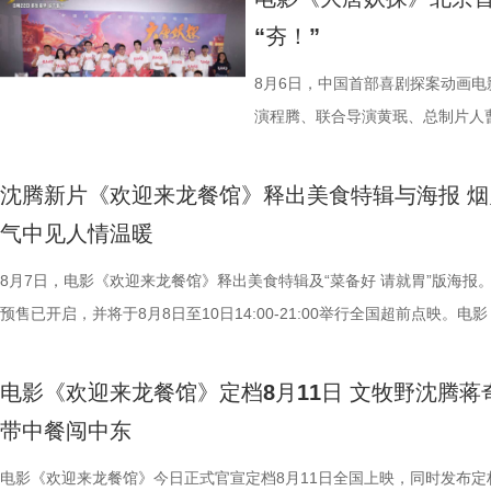
“夯！”
8月6日，中国首部喜剧探案动画
演程腾、联合导演黄珉、总制片人
白指导程寅，领衔声音出演雷淞然
建、蔡海婷、范哲琛等主创悉数亮
沈腾新片《欢迎来龙餐馆》释出美食特辑与海报 烟
交流。 影片讲述了立志成为“
气中见人情温暖
演 雷淞然）与初入长安的狼妖实习
8月7日，电影《欢迎来龙餐馆》释出美食特辑及“菜备好 请就胃”版海报
开启了一段笑闹互怼的刺激探案之
预售已开启，并将于8月8日至10日14:00-21:00举行全国超前点映。电
欢乐热血的冒险故事，以及“喜剧+
迎来龙餐馆》作为战争美食喜剧大片，讲述了中国厨师徐福（沈腾 饰）
论。影片将于8月22日全国上映，8
远赴中东谋生，在当地与餐馆经理马俊生（蒋奇明 饰）相识，并共同打
前点映火热进行中，预售现已全
电影《欢迎来龙餐馆》定档8月11日 文牧野沈腾蒋
馆，将中华美食带入异乡。在餐馆经营逐渐步入正轨之际，战火骤然降临
货满满 活动现场趣味互动接
带中餐闯中东
人被迫卷入动荡之中，在生存与抉择间面对命运考验。美食特辑以徐福、
主创现场上手挑战，将片中巧思满
生、赛夫（奥马尔·谢里夫 饰）在龙餐馆的日常为线索，通过中华美食将
电影《欢迎来龙餐馆》今日正式官宣定档8月11日全国上映，同时发布定
cos狄少、阿萨现身活动，邀请主