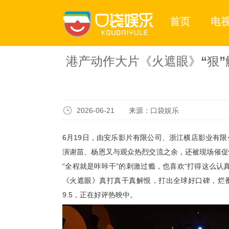
首页
电
港产动作大片《火遮眼》“狠”
2026-06-21 来源：口袋娱乐
6月19日，
由安乐影片有限公司、浙江横店影业有限
演谢苗、杨恩又与观众热烈交流之余，还被现场催促
“全程就是咔咔干”的刺激过瘾，也喜欢“
打
得
这么认
《火遮眼》真打真干真解恨，打出全球好口碑，
烂
9.5，正在好评热映中。