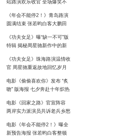
站路演欢乐收官 全场爆笑不
停共鸣不止
《年会不能停2！》青岛路演
圆满结束 张若昀白客大鹏田
雨笑梗包袱接连不断
《功夫女足》曝“缺一不可”版
特辑 揭秘周星驰新作中的新
人力量
《功夫女足》珠海路演温情收
官 周星驰重返故地回忆岁月
情怀
电影《偷偷喜欢你》发布 “炙
吻” 版海报 七夕奔赴十年炽热
暗恋之约
电影《回家之路》官宣阵容
两岸实力派演员共诉老兵乡愁
电影《年会不能停2！》曝全
新预告海报 张若昀白客整顿