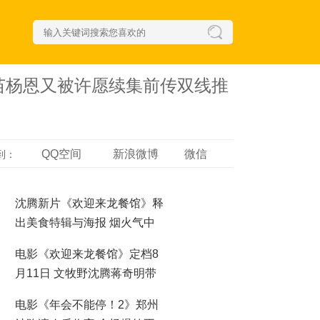
谢苗杨恩又被许愿续集前传双线推
QQ空间
新浪微博
微信
到：
沈腾新片《欢迎来龙餐馆》释
出美食特辑与海报 烟火气中
见人情温暖
电影《欢迎来龙餐馆》定档8
月11日 文牧野沈腾蒋奇明带
中餐闯中东
电影《年会不能停！2》郑州