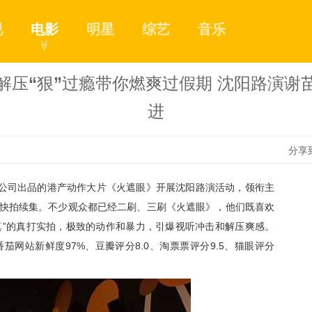
视
电影
明星
综艺
音乐
≫
解压“狠”过瘾带你燃爽过假期 沈阳路演
进
分享
公司出品
的港产动作大片《火遮眼》
开展沈阳路演活动，领衔主
1
快拍续集。不少观众都已经二刷、三刷《火遮眼》，他们既喜欢
真
”
的真打实拍，
极致
的
动作
和暴力，引爆视听冲击和解压爽感。
番茄网站
新鲜度
97%、豆瓣评分8.0、淘票票评分9.5、猫眼评分
2
3