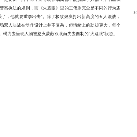
警察执法的
规则
，
而《火遮眼》里的王伟则完全是不同的行为逻
1
丢了，他就要重拳出击
”。
除了极致燃爽打出新高度的五人混战，
场双人决战在动作设计上并不复杂，但情绪
上
的劲却更大，
每个
，
竭力去呈现人物被怒火蒙蔽双眼而失去自制的
“火遮眼”状态。