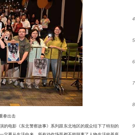
4
5
6
7
8
缚重拳出击
9
演的电影《东北警察故事》系列跟东北地区的观众结下了特别的
一定要从生活中来，所有动作场面都不能脱离了
人物
生活的基底