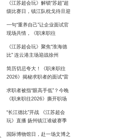
《江苏超会玩》解锁“苏超”超
级比赛日，镇江队枕戈待旦迎
战常州队
一句“重养自己”让企业面试官
现场共情，《职来职往
2026》春招季今晚收官
《江苏超会玩》聚焦“淮海德
比” 连云港主场迎战徐州
简历切忌夸大！《职来职往
2026》揭秘求职者的面试“雷
区”
求职者被指“眼高手低”？今晚
《职来职往2026》撕开职场
适配真相
“长江德比”开战 《江苏超会
玩》直播 扬州镇江谁破赛季
首胜？
国际博物馆日，赴一场文博之