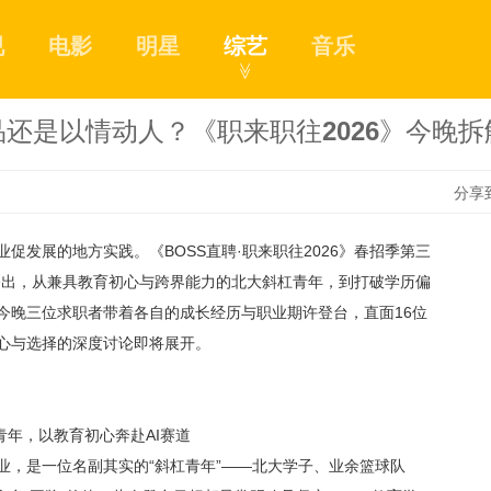
视
电影
明星
综艺
音乐
≫
还是以情动人？《职来职往2026》今晚
分享
业促发展的地方实践。《
BOSS直聘·职来职往2026》春招季第三
1
视频播出，从兼具教育初心与跨界能力的北大斜杠青年，到打破学历偏
今晚三位求职者带着各自的成长经历与职业期许登台，直面16位
心与选择的深度讨论即将展开。
2
青年，以教育初心奔赴
AI赛道
3
业，是一位名副其实的
“斜杠青年”——北大学子、业余篮球队