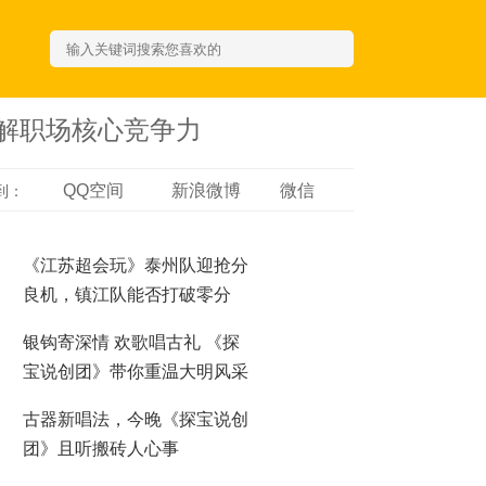
拆解职场核心竞争力
QQ空间
新浪微博
微信
到：
《江苏超会玩》泰州队迎抢分
良机，镇江队能否打破零分
“魔咒”？
银钩寄深情 欢歌唱古礼 《探
宝说创团》带你重温大明风采
古器新唱法，今晚《探宝说创
团》且听搬砖人心事