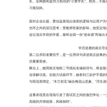
长、全网拥有超35万粉丝的“小曹学长”。然而，手握
习规划岗。
面对企业出题，曹佳益展现出缜密的逻辑与以用户为
光环之外的深沉思考：受教师世家的影响，他坚定地
这位顶尖学府的学霸，最终会因一份
“使命感”而做
学历逆袭的南京导
第二位求职者董恬宇，是一位用诗句讲述南京故事的
历屡屡受挫。
舞台上，她用南京地铁二号线站名编创诗句，将金陵
业讲解功底。在能力试炼环节，她拿到三款护手霜的
与雨花茶绑定、“木兰初见”融合梅花山意象、“浮生
这番表现竟在现场引发了面试官之间的激烈争论：一
高级的共情链接，风格独特”。