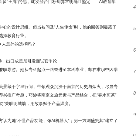
众多“王牌”的他，此次登台目标却异常明确且坚定——AI教育学
4
中心的设计思维。但当被问及
“人生使命”时，他的回答则显露了
5
选择教育行业。
出令人意外的选择吗？
6
游，出口成章却引发面试官争论
兼职导游。她从专科起点一路奋进至本科毕业，却在求职中因学
7
美景藏于字里行间，带领观众沉浸于南京的历史与烟火，尽显专
8
即兴推广考题，巧妙将南京文旅元素与产品结合，把
“春水煎茶”
谈韵”关联明城墙，用故事赋予产品温度。
9
方认为她
“不懂产品功能，像AI机器人”；另一方则盛赞其“建立了