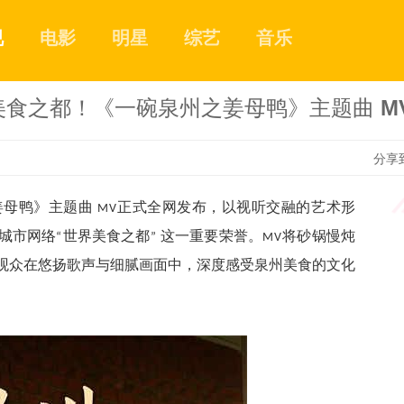
视
电影
明星
综艺
音乐
食之都！《一碗泉州之姜母鸭》主题曲 MV
分享
姜母鸭》主题曲
正式全网发布，以视听交融的艺术形
MV
城市网络
世界美食之都
这一重要荣誉。
将砂锅慢炖
“
”
MV
观众在悠扬歌声与细腻画面中，深度感受泉州美食的文化
1
2
3