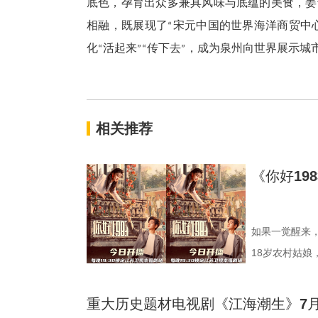
底色，孕育出众多兼具风味与底蕴的美食，姜
相融，既展现了
宋元中国的世界海洋商贸中
“
化
活起来
传下去
，成为泉州向世界展示城
“
”“
”
相关推荐
《你好19
如果一觉醒来，
18岁农村姑娘
1983》，讲
领衔主演，他
重大历史题材电视剧《江海潮生》7月
重新闯荡一回八