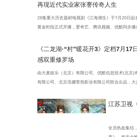
再现近代实业家张謇传奇人生
旦，醉酒后的
28集重大历史题材电视剧《江海潮生》于7月20日起在
她此刻的人生
黄金时段正式开播，爱奇艺、腾讯视频、优酷同步播
个大窟窿，也
总台、江苏省广播电视总台、幸福蓝海影视文化集团
“叮叮叮”的声
市委宣传部共同出品，北京爱奇艺科技有限公司、深
年的夏晓兰，而
《二龙湖·“村”暖花开3》定档7月1
公司、北京优酷传媒有限公司联合出品，该剧不仅是
万般情绪涌上
感双重修罗场
持项目、江苏重大题材文艺创作资助项目、江苏省广
疼，并涌现出
也是近年来聚焦中国近代民族工业发展历程的重大历
由大麦娱乐（北京）有限公司、优酷信息技术(北京)
的农村，不久
潮生》以近代民族实业家、教育家张謇的毕生实践为
有限公司、北京浩娜萱尧影业有限公司联合出品，大
摆在她面前的，
历史时期中国民族工业筚路蓝缕的创业历程。剧集以
作的电视剧《二龙湖·“村”暖花开3》正式官宣将于7
助的母亲，以
会变局为背景，讲述张謇高中状元后弃政从商，创办
该剧由东北喜剧代表人物张浩执导、编剧并领衔主演
剧集从一开始
江苏卫视
企业之一——大生纱厂，并在外资挤压、市场动荡中
萌、张洪杰、郑舒环、郭铁城、黄晓娟、穆玉环（穆
拥有完美人生
时倾力兴办学校、医院、育婴堂等公共事业，以实业
盟。时隔一年，“浩氏喜剧”强势回归，誓将东北那股
的意外，于是
国、教育兴邦”的可行路径。全剧将个人命运嵌入国
席卷荧屏。 1.jpg 村官上任剧情升级，浩哥遭遇“连环劫
来的路就会顺畅
全员热血集结