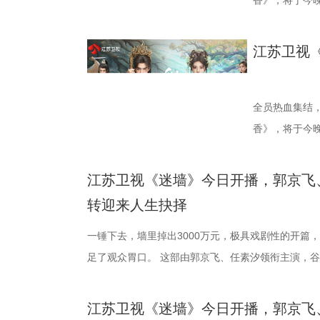
近代知识分子从庙堂走向民间、以社会建设回应时代
开》系列深耕乡村振兴题材，以原汁原味的东北方言
之口，轻轻甩
香》，将于今晚
时多年搜集史料、实地调研，围绕张謇作为士人、企
称。第三季在延续前作“温情底色+爆笑叙事”的基础
这句话，也给
《漂亮书生》
身份进行多维度刻画，力求在历史事实基础上还原其
物关系。 本季最大的变数，莫过于大学生村官秦淑
坦途。也恰恰
们的期待。 入
江苏卫视
绍，剧本数易其稿，并邀请近代史学者参与论证，确
饰】的空降。这位带着新思想、新章程的“村官”，一
也、翟潇闻领衔
错。青丘孤女
历史事实为根基的基础上，以艺术表达呈现精神世界
示范村”建设，直接将张浩原本“脚踩西瓜皮，滑到哪
莱，到如今坚
失踪后，为追
有担当、有家国情怀的民族企业家形象，让更多观众
彻底打乱。当秦淑宇严苛的规范化管理，撞上张浩灵活
而这一次，她将
修远（宋威龙
全员热血集结
民族自强不息、实干报国的精神品格。 张謇一生与
从工作理念到执行细节频频交锋，火花四溅，笑料百出。 
次分明、真实
生到熟悉，从
香》，将于今晚
是时代亲历者，也是重要参与者。该剧将个人命运与
角张浩的工作、情感也陷入前所未有的“至暗时刻”。
害。到了支摊
角色，实为建
《漂亮书生》
张謇从状元到实业家的身份转变，以及近代知识分子
本居高不下，示范村评选更是强敌环伺，每一步都走
代，机灵劲儿
蜕变为清冷坚
们的期待。 入
江苏卫视《迷墙》今日开播，郭京飞
国家进步的努力。今年是张謇逝世100周年，该剧在
与李茗涵（郑舒环 饰）敲定婚期，沉浸在幸福中的
发、身着西装
咒、隐忍腹黑
错。青丘孤女
转迎来人生抉择
历史纪念价值。剧名“江海潮生”既点明南通通江达海
黄涌泉（刘萌萌 饰）带来的“亲子关系”风波砸中。外
不只是夏晓兰
当真相渐露，
失踪后，为追
立足本土、顺应时代潮流的开放视野。剧中以平实细
内有情感信任危机，张浩能否凭借他的“草根智慧”化
一锤下去，墙里掉出3000万元，极具戏剧性的开篇
歌曲类节目的
的设定，也让不
修远（宋威龙
抉择与命运沉浮，将其突破陈规、敢为人先的开阔眼
危机，成为本季最大看点！ 全村整活群像生辉，绘就
足了观众胃口。 这部由郭京飞、任素汐领衔主演，
演一个青涩、
《千香》也呈
生到熟悉，从
的实干精神，以及心系百姓、实业报国的家国情怀，
线外，张浩标志性的“浩氏喜剧”风格在本季更趋醇厚
电视剧，将于今晚19:30在江苏卫视幸福剧场开播
晓兰。这个角
余套戏服，将
角色，实为建
话，与当代观众形成深刻共鸣。 该剧由幸福蓝海影
剧集亦不乏温情落点。既有大权、福生、二狗、郝成
降巨款，一对被推入命运漩涡的普通夫妻，这场关于
成为很多人心里
罗裙、简约头
蜕变为清冷坚
江苏卫视《迷墙》今日开播，郭京飞