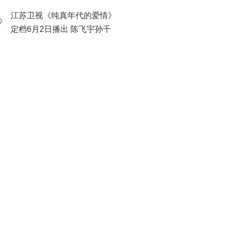
别样爱情
江苏卫视《纯真年代的爱情》
0
定档6月2日播出 陈飞宇孙千
奏响青春理想的温暖乐章