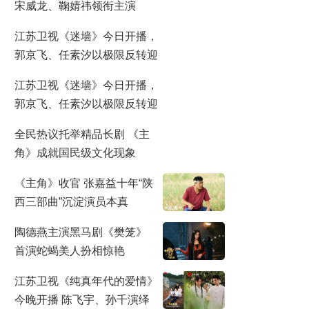
宋威龙、鞠婧祎领衔主演
江苏卫视《迷墙》今日开播，
郭京飞、任素汐以极限反转迎
来人生抉择
江苏卫视《迷墙》今日开播，
郭京飞、任素汐以极限反转迎
来人生抉择
全民热议托举精品长剧 《主
角》成就国民级文化现象
《主角》收官 张嘉益十年“陕
西三部曲”沉淀演员本真
陶德燕主演黑马剧《樊笼》
首演蛇蝎美人扮相惊艳
江苏卫视《纯真年代的爱情》
今晚开播 陈飞宇、孙千演绎