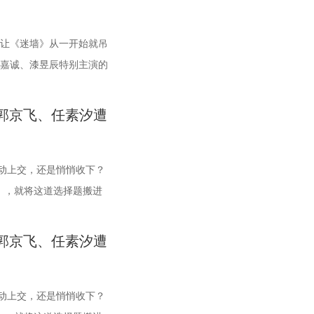
郝平等领衔主演（按姓氏
洪杰饰演的老一辈对乡土
 剧集开篇，便呈现了一
始终热烈而滚烫。有观众感叹：“周诚身上，真有那种老一辈的
饰，眉间点缀冰纹花钿造型，其中标志性的“建木神树”造型，单
的夜叉族后裔。“夜叉克建木”的天生命格，注定他们生而为敌。
严谨的制作，让观众走近
度快乐的同时，更能真切
生活和赚钱上都颇为不着
是对角色的认可，更是对演员的褒奖。 除了年轻主演撑起主线之
耗时400小时。男主角宋威龙的水墨袍则走内敛路线，蓝白渐变
相爱之人被迫站在对立的两端，上演一段跨越宿命的爱情。这样
国精神的厚重分量。 7月
“二龙湖”IP的成熟续
手刹导致车辆刮蹭，全责
，让《迷墙》从一开始就吊
郑伟、林潇、赵达、涂凌、董璇、蒋易、樊霖锋等实力派演员的
，实则腰封与袖口暗藏金线雷纹，正应了造型团队“藏雷于水”的
少观众将其称呼为修仙版的“梁山伯与祝英台”。 视觉层面，
讯视频、优酷同步播出。
代脉搏，将直播助农、文
至铤而走险，听信损友的话
谷嘉诚、漆昱辰特别主演的
集质感保驾护航。王冠逸饰演的富商杜兆辉，既是夏晓兰的追求
声处见惊雷。 宋威龙、鞠婧祎共赴一场避不可避的宿命 挺拔
现了一场国风美学的精致范本。剧组历时数月，手工打造了800
集在二龙湖村实景拍摄，
普通话的余鸣，活脱脱一
。一堵被砸开的墙，一笔天
业路上的伯乐；董璇饰演的刘芬善良、懦弱，却在女儿夏晓兰的
的五官、利落的打戏，宋威龙饰演的雷修远，一出场便将观众的
点翠、云绣等非遗技艺融入一针一线。女主角鞠婧祎造型以浅绿
解发展难题，在鸡飞狗跳
（任素汐 饰）同样深陷
金钱、婚姻与人性的考验
幸福的婚姻，找回自我……每位演员都用自己的细腻演技，还原
。虽是古装剧的“常客”，但此次在《千香》中，他完成了一次令
饰为主，展现灵动娇俏。后期蜕变为清冷神女姜黎非，以蓝白色
 郭京飞、任素汐遭
夏天看“村”暖！从江湖气
间将侄女雯雯养大成人、
 剧集开篇，便呈现了一
气，让整个故事更显真实动人。 今晚19:30锁定江苏卫视幸福
。前期的雷修远温润如玉、病弱无害，后期则展露夜叉族人骨子
饰，眉间点缀冰纹花钿造型，其中标志性的“建木神树”造型，单
乐。7月17日起，锁定
不到任何希望。无奈之
生活和赚钱上都颇为不着
83》，看周也如何在热气腾腾的八十年代，闯出一番属于自己的
忍，前后判若两人，将一出“白切黑”演绎得层层递进、张力十
耗时400小时。男主角宋威龙的水墨袍则走内敛路线，蓝白渐变
在事业滑铁卢与情感修罗场
一彤这对普通中年夫妻的生
手刹导致车辆刮蹭，全责
动上交，还是悄悄收下？
的每一次古装亮相，都不曾让人失望。这一次，她化身青丘孤女小
，实则腰封与袖口暗藏金线雷纹，正应了造型团队“藏雷于水”的
！
凶宅”的余鸣竟从墙体中
至铤而走险，听信损友的话
》，就将这道选择题搬进
“特困生”时的狡黠灵动、戏精附体，到进入雏凤书院后踏实修习
声处见惊雷。 宋威龙、鞠婧祎共赴一场避不可避的宿命 挺拔
地覆，但随之而来的还有身
普通话的余鸣，活脱脱一
漆昱辰特别主演，温峥嵘、
再到与爱人立场对立时那份撕心裂肺的悲伤痛绝，她将角色的层
的五官、利落的打戏，宋威龙饰演的雷修远，一出场便将观众的
妖镜，揭开了这对中年夫妻
（任素汐 饰）同样深陷
啼笑皆非的故事？ 中年夫
细腻而动人。 这是宋威龙与鞠婧祎继《漂亮书生》后的二度合
。虽是古装剧的“常客”，但此次在《千香》中，他完成了一次令
 郭京飞、任素汐遭
读懂生活与相守 突如其
间将侄女雯雯养大成人、
运不济的余鸣（郭京飞
便上演过女扮男装、共赴学堂的青春故事，如今在《千香》中再
。前期的雷修远温润如玉、病弱无害，后期则展露夜叉族人骨子
但没想到钱带来的不是安
不到任何希望。无奈之
 饰）在生活重压下满心倦
相遇，从昔日的轻喜剧画风转向宿命纠葛的仙侠爱恋，两人之间
忍，前后判若两人，将一出“白切黑”演绎得层层递进、张力十
手足无措，深陷金钱带来
一彤这对普通中年夫妻的生
两人辛苦攒钱买下旧房，
动上交，还是悄悄收下？
碰撞出怎样新的火花？着实令人期待！ 此外，《千香》还汇集了
的每一次古装亮相，都不曾让人失望。这一次，她化身青丘孤女小