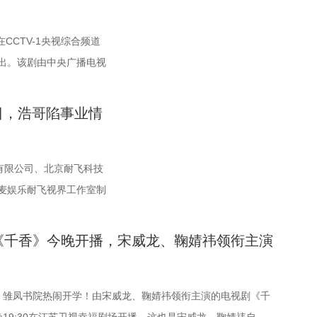
夏晓兰（周也 饰）独自瘫倒在自家客厅，房间里一片狼藉，正如
CCTV-1央视综合频道
。勤勤恳恳当了多年“打工人”，却因合同上的疏漏，给公司捅了
出。该剧由中央广播电视
把自己一脚踹进了深渊。醉意沉沉间，手边的闹钟滑落，发出
股份有限公司、中共南通
响，而时间，也在这声响中快速倒转。再睁眼，她已不再是2026
圳市腾讯计算机系统有限
是1983年一个同名同姓的农村姑娘。 震惊、恍惚、不解……
7日，浩哥陷事业情
国家广播电视总局重点扶
头，她本能地想逃回属于自己的时代，可刚迈出两步就脑袋生
播电视局精品扶持项目，
一段并不属于她的记忆。原来这具身体的主人，生活在八十年代
史题材精品力作。 《江海
有限公司、北京耐飞科技
前因不堪流言蜚语，走上了绝路。 没有金手指，没有系统礼包，
线索，回溯在清末民初的
麦娱乐耐飞视界工作室制
是比2026年还要棘手的困境：没钱、没人脉、只有一个软弱无
甲午战争后风云激荡的社
月17日在优酷全网独播。
及一张尚带稚气的脸庞。这样的开局，能走多远？谁也说不好。
近代中国最早的民营纺织
，许玉军（来喜）、刘萌
，就牢牢把人按在了屏幕前。 “如果一切可以重来，是不是就能
《千香》今晚开播，宋威龙、鞠婧祎领衔主演
拓展盐垦等实业版图，同
乐恩）等实力演员联袂加
？”这话，几乎人人都曾扪心自问过。生活里总有一些无力招架
反哺地方，探索“实业救
子热辣滚烫的烟火气再次
人们忍不住幻想：若能退回某个岔路口，轻巧地绕开，是不是后
家转型的宏大叙事，呈现
” 《二龙湖·“村”暖花
许多？可《你好1983》偏不急着给答案，反倒在开篇借夏晓兰
，雏凤书院热闹开学！由宋威龙、鞠婧祎领衔主演的电视剧《千