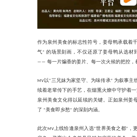
作为泉州美食的标志性符号，姜母鸭承载着
气
的场景刻画，不仅还原了姜母鸭从选材
”
每一片煸香的姜片、每一次火候的把控，
——
以
三兄妹为家坚守、为味传承
为叙事主
MV
“
”
续着老辈传下的手艺，在烟熏火燎中守护着
泉州美食文化得以延续的关键。正如泉州姜
了
美食即乡愁
的深刻内涵。
“
”
此次
上线恰逢泉州入选
世界美食之都
，
MV
“
”