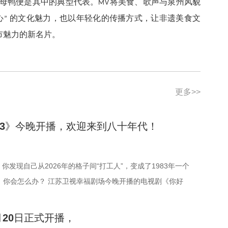
母鸭便是其中的典型代表。
将美食、歌声与泉州风貌
MV
心
的文化魅力，也以年轻化的传播方式，让非遗美食文
”
市魅力的新名片。
更多>>
83》今晚开播，欢迎来到八十年代！
你发现自己从2026年的格子间“打工人”，变成了1983年一个
，你会怎么办？ 江苏卫视幸福剧场今晚开播的电视剧《你好
的正是这样一个“满级大佬回新手村”的故事。该剧由周也、翟潇闻
们将带领各位一起，在叫卖声、自行车铃铛声和早市的热气里，
20日正式开播，
十年代初的江湖。 一觉醒来，竟然回到八十年代？ 2026年元