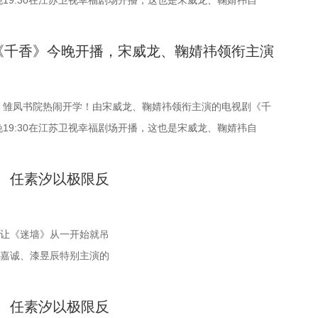
的使命担当。 创作团队历
与接地气的人物群像著
出一句醒脑的话：别忘了，命运的礼物，早就悄悄标好了价格。
19:30在江苏卫视幸福剧场开播，这也是宋威龙、鞠婧祎自
业家与社会改革者的多重
上，全面升级矛盾冲突与人
出了整部剧的底色：重来，未必是捷径；重生之路，从来都不是
后的二搭之作。剧中两人从同窗到宿敌，二搭默契也拉满了观众
精神抉择。据制片方介
宇【穆玉环（穆乐恩）
因此，让人更想看下去，夏晓兰究竟能闯出一片怎样的天。 周
书院遇良人，也遇天敌 《千香》的故事，始于一场命运的交
《千香》今晚开播，宋威龙、鞠婧祎领衔主演
保重大史实准确。并在以
上任便强势推进“旅游模范
主演 在八十年代闯出一番自己的天地！ 从虚伪又残忍的魏
小棒槌（鞠婧祎 饰）原本和师父过着与世无争的日子，却在师父
，力求刻画一位有理想、
里算哪里”的乡村治理节奏
强向上的夏晓兰，这几年，周也一直在刷新着观众对她的认知。
寻线索而踏入雏凤书院。与此同时，为救兄长而刻意接近她的雷
走近民族先贤，感受中华
变通的“野路子”，二人
一个“36岁现代女性魂穿18岁农村少女”的极致设定，演绎得层
 饰），也以温润少年的身份步入书院。同窗修习的时光里，从陌
，雏凤书院热闹开学！由宋威龙、鞠婧祎领衔主演的电视剧《千
近代中国命运紧密相连，既
2.jpg 与此同时，主
可感。 面对乡邻泼来的脏水，她眼神冷冽，寥寥几句便直击要
试探到依赖，情愫在一次次共渡难关中悄然滋生。 鞠婧祎饰演的
19:30在江苏卫视幸福剧场开播，这也是宋威龙、鞠婧祎自
国家命运相结合，展现了
事业上，快递打包设备成
卖鸭蛋时，她又换上笑脸，把现代销售策略活学活用进八十年
木神女姜黎非，一人双面，前期是天真烂漫的乡野丫头，后期则
后的二搭之作。剧中两人从同窗到宿敌，二搭默契也拉满了观众
通过实业和社会实践推动
得如履薄冰；感情上，刚
全写在眼角眉梢。 从穿碎花衫、踩解放鞋的女孩，到梳着复古卷
韧、身负三界命运的神女；而雷修远的真实身份，则是身负诅
书院遇良人，也遇天敌 《千香》的故事，始于一场命运的交
、任素汐以极限反
此节点推出，具有特定的
他，猝不及防被白富美总裁
裙的商界女强人，周也用一张脸演出两种人生。观众看得见的，
的夜叉族后裔。“夜叉克建木”的天生命格，注定他们生而为敌。
小棒槌（鞠婧祎 饰）原本和师父过着与世无争的日子，却在师父
的地域特征，也隐喻张謇
有示范村评选“紧箍咒”，
的逆袭，更是一个演员稳扎稳打的蜕变。 最初认识翟潇闻，是在
相爱之人被迫站在对立的两端，上演一段跨越宿命的爱情。这样
寻线索而踏入雏凤书院。与此同时，为救兄长而刻意接近她的雷
腻的笔触呈现张謇的人生
解这场事业与情感的双重
，让《迷墙》从一开始就吊
舞台上。而这一次，他褪去歌手的锋芒，走进了周诚的世界，饰
少观众将其称呼为修仙版的“梁山伯与祝英台”。 视觉层面，
 饰），也以温润少年的身份步入书院。同窗修习的时光里，从陌
界，埋头苦干、坚韧不拔
乡村振兴新图景 除情感
谷嘉诚、漆昱辰特别主演的
温润的八十年代青年。 周诚是个温柔、真诚的人，始终支持着夏
现了一场国风美学的精致范本。剧组历时数月，手工打造了800
试探到依赖，情愫在一次次共渡难关中悄然滋生。 鞠婧祎饰演的
化作跨越百年的精神对
细腻，在密集笑点之外，
。一堵被砸开的墙，一笔天
色原本容易写得单薄，但翟潇闻用细腻的表演让他落到了实处，
点翠、云绣等非遗技艺融入一针一线。女主角鞠婧祎造型以浅绿
木神女姜黎非，一人双面，前期是天真烂漫的乡野丫头，后期则
视文化集团股份有限公司制
功等配角贡献的魔性包
金钱、婚姻与人性的考验
的“白月光”。 初见夏晓兰时藏不住的心动，到后来固执地守
饰为主，展现灵动娇俏。后期蜕变为清冷神女姜黎非，以蓝白色
韧、身负三界命运的神女；而雷修远的真实身份，则是身负诅
、任素汐以极限反