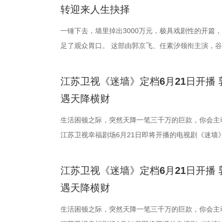
作，王伟民执导，张强编剧，王鸥、杨立新、何冰、
袱，也有张家爷仨笑闹互怼背后的默默守护，以及张
即将上演。 荒诞暴富开局：黑色幽默与人生抉择交织
护，周诚的爱
系纱裙搭配银
咒、隐忍腹黑
转迎来人生抉择
笔画排序）。主创团队表示，希望借助扎实的表演与
深沉的爱。这种笑中带泪的叙事，让观众在收获高密
对带着几分霉运的夫妻。丈夫余鸣（郭京飞 饰）在
踏实感。”这
件手工缝制便
当真相渐露，
这位“状元实业家”的真实人生，感受近代中国实业报
见证年轻一代对家乡建设的执着探索与赤诚之心。 作为
调：直播卖珍珠粉被曝质量问题，急于救人却忘了拉
一锤下去，墙里掉出3000万元，极具戏剧性的开篇
外，王冠逸、
看似清雅素净
的设定，也让不
20日起，《江海潮生》将在央视一套及爱奇艺、腾
作，第三季也从未止步于插科打诨，而是敏锐捕捉时
赔付30万元压得他喘不过气；为解家庭危机，他甚
足了观众胃口。 这部由郭京飞、任素汐领衔主演，
加盟，也为剧
设计巧思，于无
《千香》也呈
旅融合、新老观念碰撞等现实议题巧妙织入剧情。剧
借高利贷买下一栋“凶宅”。这个带着一口蹩脚的闽南
电视剧，将于今晚19:30在江苏卫视幸福剧场开播
者，也是她创
的身形、立体
余套戏服，将
深度融合四平本地地标与文化符号，用“草根智慧”化
个生活不如意、处处惹是生非的倒霉蛋。 妻子文一彤
降巨款，一对被推入命运漩涡的普通夫妻，这场关于
支持下摆脱不
目光牢牢锁定
罗裙、简约头
江苏卫视《迷墙》定档6月21日开播
的日常中折射新时代东北乡村的蜕变。 冬天看春晚，
焦虑。她理解余鸣背负的道德枷锁，也用十余年的时
即将上演。 荒诞暴富开局：黑色幽默与人生抉择交织
八十年代的烟火
人惊喜的突破
系纱裙搭配银
遇天降横财
到烟火气，“二龙湖”系列始终记录着黑土地上的喜怒哀
视如己出。然而生活的重担与余鸣的不着调，让她看
对带着几分霉运的夫妻。丈夫余鸣（郭京飞 饰）在
剧场《你好19
里的狠厉与隐
件手工缝制便
优酷《二龙湖·“村”暖花开3》，邀你见证浩哥如何
下，她只能选择离婚。 《迷墙》正是聚焦余鸣、文
调：直播卖珍珠粉被曝质量问题，急于救人却忘了拉
生活困顿之际，突然天降一笔三千万的巨款，你会主
天地！
足。 鞠婧祎
看似清雅素净
中见招拆招，靠一股子韧劲儿把日子过得“村”暖花开
活轨迹，让他们在人生最低谷处迎来绝境翻盘，买下“
赔付30万元压得他喘不过气；为解家庭危机，他甚
江苏卫视幸福剧场6月21日即将开播的电视剧《迷墙
棒槌，从伪装
设计巧思，于无
发现3000万元现金。一夜暴富，小两口的生活天翻
借高利贷买下一栋“凶宅”。这个带着一口蹩脚的闽南
现实。 该剧由郭京飞、任素汐领衔主演，谷嘉诚、
的专注认真，
的身形、立体
边人的变化与陌生人的觊觎，这3000万就像一面照
个生活不如意、处处惹是生非的倒霉蛋。 妻子文一彤
刘天佐友情主演。面对天降横财，他们到底会发什么
层蜕变拿捏得
目光牢牢锁定
江苏卫视《迷墙》定档6月21日开播
和周围人的真实百态。 破迷墙见本心：于世俗欲望中
焦虑。她理解余鸣背负的道德枷锁，也用十余年的时
妻陷生活困局 天降横财掀人心波澜 《迷墙》中，时
作。彼时两人
人惊喜的突破
遇天降横财
来的财富彻底打破了余鸣和文一彤原本的平凡生活，
视如己出。然而生活的重担与余鸣的不着调，让她看
饰）被扣上“一事无成”的标签，妻子文一彤（任素汐
度以同窗身份
里的狠厉与隐
稳，而是无尽的迷茫与恐慌。夫妻二人从穷途乍富到
下，她只能选择离婚。 《迷墙》正是聚焦余鸣、文
怠，二人隔阂渐深。然而峰回路转的情节发生了——
生活困顿之际，突然天降一笔三千万的巨款，你会主
的化学反应会
足。 鞠婧祎