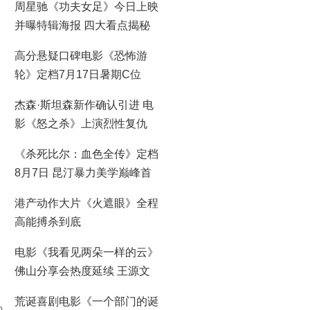
周星驰《功夫女足》今日上映
并曝特辑海报 四大看点揭秘
喜剧盛宴！
高分悬疑口碑电影《恐怖游
轮》定档7月17日暑期C位
杰森·斯坦森新作确认引进 电
影《怒之杀》上演烈性复仇
《杀死比尔：血色全传》定档
8月7日 昆汀暴力美学巅峰首
登大银幕
港产动作大片《火遮眼》全程
高能搏杀到底
电影《我看见两朵一样的云》
佛山分享会热度延续 王源文
淇分享拍摄时鲜活回忆
荒诞喜剧电影《一个部门的诞