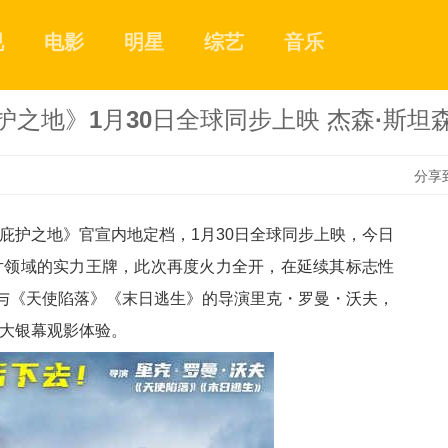
视
电影
明星
综艺
音乐
护之地》1月30日全球同步上映 杰森·斯坦
分享
庇护之地》官宣内地定档，
1月30日全球同步上映，今日
1
片领域的实力
王牌
，
此次再度火力全开，
在延续其标志性
与《天使陷落》《末日逃生》的导演里克・罗曼・沃夫
，
2
的大银幕观影体验。
3