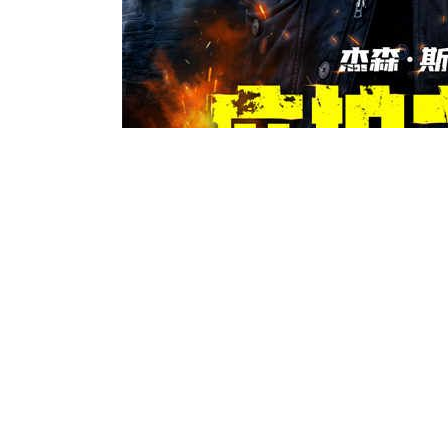
影片讲述了特工界黄金王牌迈克尔
·梅森隐居
狂追杀之下，杰森携手少女开启生死突围之路
绝境中从陌生到彼此托付。影片不仅保留了杰
刻
画
上深度打磨，让这场绝境守护之战兼具爽