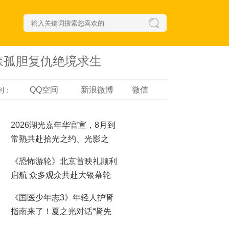
森孤胆复仇绝境求生
QQ空间
新浪微博
微信
到：
2026湖光嘉年华官宣，8月到
常熟共赴拾光之约、光影之
梦！
《恐怖游轮》北京首映礼顺利
启航 众多观众共赴大银幕轮
回之夜
《国医少年志3》年轻人护肾
指南来了！夏之光对话“肾先
生”，哪些行为最伤肾？