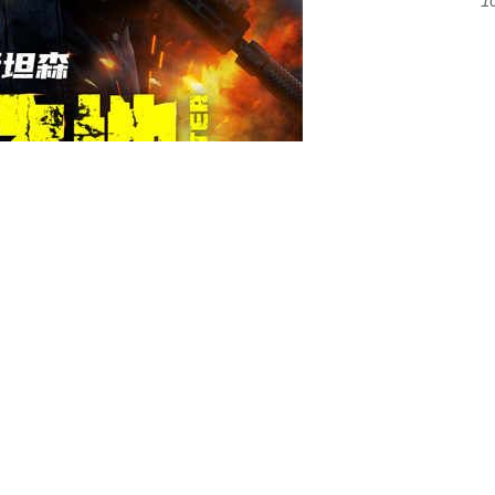
1
孤岛，因救下少女杰茜而被迫重操旧业，在神秘势力的疯
。随着追杀不断升级，层层阴谋逐渐浮出水面，两人也在
森・斯坦森一贯的的硬汉动作风格，更在剧情悬念
与
情感
感与
张力。