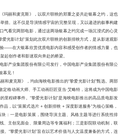
《玛丽和麦克斯》，以双片联映的郑重之姿共赴银幕之约，这也
要举措。这不仅是导演情感宇宙的完整呈现，又以递进的叙事构建
口气看完两部电影，通过这两场银幕之约完成一场沉浸式的心灵
挚爱光影计划
”
策划此次双片联映的创新排映方式，是从影迷观影
验——在大银幕欣赏优质电影内容和感受创作者的情感力量，也
，架起创作者和影迷双向奔赴的桥梁。
电影产业集团股份有限公司发行，中国电影产业集团股份有限公
银幕见！
丽和麦克斯》，均由海映电影推出的“挚爱光影计划”甄选。两部
敬定格动画大师、手工动画巨匠亚当·艾略特，这将成为中国电影
的里程碑事件。“挚爱光影计划”是海映电影推出的高品质电影发
作品，以“策展式选片
+
创新排映
+
深度影迷服务”为核心策略，
板块：一是电影策展，围绕导演主题、风格主题等进行系统性排
线、主创见面会、限量周边等专属福利；三是影院联动机制，联
接。“挚爱光影计划”旨在以艺术价值与人文温度兼备的方式，连