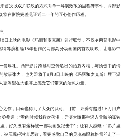
以来首次以双片联映的方式向单一导演致敬的里程碑事件。两部影
众将在影院完整见证近二十年的匠心创作历程。
勇气
月
8
日上映的电影《玛丽和麦克斯》进行联动，不仅令两部电影中
略特导演相隔
15
年创作的两部高分动画国内首次联映，让电影中
的一份厚礼。两部影片跨越时空传递出的治愈内核，与预告中的情
的故事张力，也为即将于
8
月
8
日上映的《玛丽和麦克斯》埋下温
人更渴望在大银幕上感受它们带来的治愈力量。
心之作，口碑也得到了大众的认可。目前，豆瓣有超过
1.6
万用户
众称赞道：“看的时候我数次落泪，导演太懂那种深入骨髓的孤独
里，好久没有这样被一部动画狠狠击中”；还有人感慨：“影片里
，被展现得淋漓尽致，看完感觉自己的灵魂都跟着格雷丝走了一