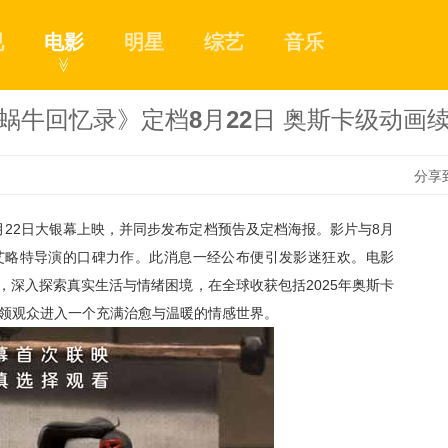
视
电影
明星
综艺
音乐
≫
蜗牛回忆录》定档8月22日 奥斯卡级动画
分享
月
22
日大银幕上映，并同步发布定档预告及定档海报。影片与
8
月
1
艾略特导演的口碑力作。此消息一经公布便引发影迷狂欢。电影
，深入探索真实生活与情绪困境，在全球收获包括
2025
年奥斯卡
领观众进入一个充满治愈与温暖的情感世界。
2
3