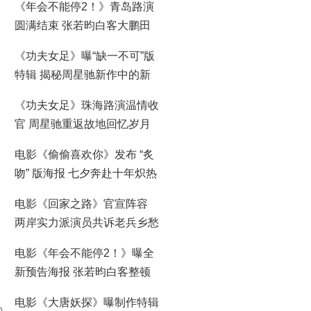
《年会不能停2！》青岛路演
圆满结束 张若昀白客大鹏田
雨笑梗包袱接连不断
《功夫女足》曝“缺一不可”版
特辑 揭秘周星驰新作中的新
人力量
《功夫女足》珠海路演温情收
官 周星驰重返故地回忆岁月
情怀
电影《偷偷喜欢你》发布 “炙
吻” 版海报 七夕奔赴十年炽热
暗恋之约
电影《回家之路》官宣阵容
两岸实力派演员共诉老兵乡愁
电影《年会不能停2！》曝全
新预告海报 张若昀白客整顿
职场爆笑逆袭
电影《大唐妖探》曝制作特辑