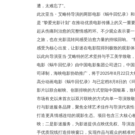
遭，太难忘了”。
此次亚当・艾略特导演的两部电影《蜗牛回忆录》和
是
“
挚爱光影计划
”
在推动优质电影传播上的又一重
起从伤痛到治愈的完整情感闭环。不少观众表示要一
之旅，也在光影流转间感受治愈力量的持续回响。
“
感受为核心出发，让影迷在电影院得到极致的观影体
以此向导演亚当
·
艾略特的艺术坚持与手工美学致敬
电影《蜗牛回忆录》由中国电影集团公司进口，中国
司译制，海映电影协助推广，将于
2025
年
8
月
22
日大
高分动画电影《蜗牛回忆录》与已定档
8
月
8
日的《玛
影片以联合献映、创新排映的方式登陆中国银幕，致
市场有史以来首次以双片联映的方式向单一导演致敬
行与影迷服务品牌，聚焦全球艺术佳作与导演代表性
打造更具情感连结的观影生态。项目包含三大核心
映；二是影迷服务，为影迷提供点映优先权、导演连
手优质院线打造排映窗口，实现作品与观众的精准对