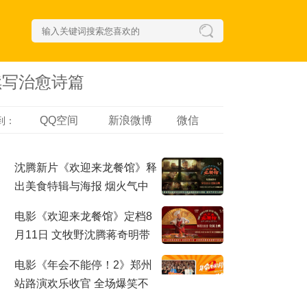
续写治愈诗篇
QQ空间
新浪微博
微信
到：
沈腾新片《欢迎来龙餐馆》释
出美食特辑与海报 烟火气中
见人情温暖
电影《欢迎来龙餐馆》定档8
月11日 文牧野沈腾蒋奇明带
中餐闯中东
电影《年会不能停！2》郑州
站路演欢乐收官 全场爆笑不
停共鸣不止