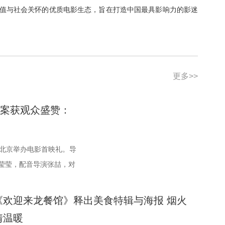
值与社会关怀的优质电影生态，旨在打造中国最具影响力的影迷
更多>>
探案获观众盛赞：
在北京举办电影首映礼。导
莹莹，配音导演张喆，对
先后），声音出演郭政
，并与现场观众热情互动
《欢迎来龙餐馆》释出美食特辑与海报 烟火
的天才少年狄少（声音出
情温暖
演 张呈）在机关长安城