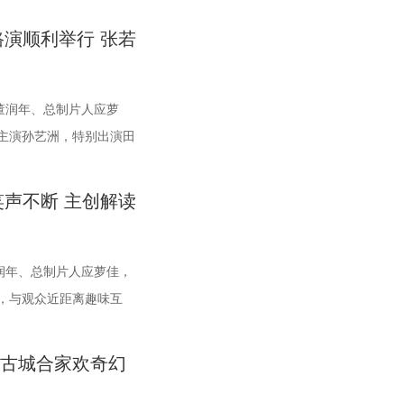
”并透露“狄少和我生活中
，各式中式菜肴在翻炒与焖煮间接连出锅。随即，龙餐馆核心成
火气与热闹的氛围一同装盘上桌，让人对这道别具风味的暑期
演欧阳奋强亮相现场，与现场观众面对面畅聊互动，现场氛围热
也很像。”张呈也补充解
金牌主厨徐福掌勺稳健，技艺了得，在花絮里，沈腾上手学颠
待。《欢迎来龙餐馆》由IMAX特制拍摄，在IMAX银幕上，影片
述了“缺心眼”刘奔与“没脾气”马杰包子铺“癫疯”相遇、喜提“无
演顺利举行 张若
个人身上有共通之处。”
习的过程轻松又充满欢乐；大堂经理马俊生在前厅后厨间来回奔
下延展，为观众独家呈现多26%的画面内容，身临其境体验宏大
，由此开启掀桌狂欢、打脸逆袭的全新脑洞故事，由董润年执
型的初心：“希望中国
初次碰面便“独自扛下所有”；餐馆学徒赛夫起初与师父徐福不对
美食烹制的烟火细节。电影《欢迎来龙餐馆》由文牧野执导，宁
任总制片人，张若昀、白客、高叶领衔主演，大鹏、庄达菲惊喜
莹莹则现场澄清此前“殴
董润年、总制片人应萝
中逐渐形成默契，马俊生如同徐福与赛夫的“润滑剂”，让两人能
野、郎群力、钟伟编剧，沈腾领衔主演，蒋奇明、奥马尔·谢里
特别主演，田雨、王耀庆特别出演，李乃文、李晨、欧阳奋强友
，对细节有着极高要求，最
主演孙艺洲，特别出演田
而徐福与龙餐馆里其他孩子们的互动也让龙餐馆里氛围更加热
特别出演，谢里夫·萨比、艾哈迈德·萨利姆、法鲁克·穆罕穆
男、酷酷的滕、闫佩伦主演，钟汉良特邀出演。影片猫眼电影开
则表示这部电影是非常适
互动，分享台前幕后故
道道菜品出锅，不仅展现出徐福的高超技艺与中国饮食的独特风
利、奈拉·阿克拉姆、卡尔玛·哈齐姆参加演出，苇青、张熙唯友
笑热映，一起走进影院越笑越大「升」！ 1.jpg2.jpg 郑州站路
，家长也能感受其中的爱
全程欢笑与掌声交织。影
每个角色不同的性格底色与处世方式。 美食特辑将龙
.jpg 沈腾勇闯中东做地道中餐 携手蒋奇明演绎战火下的小人物
笑声中圆满收官 郑州站路演映后交流全程氛围热烈，董润年、
声不断 主创解读
获全龄观众好评 活
相遇、喜提“无限流体验
各个人物关系自然融合，在轻松、愉快的氛围中传递出更具温暖
欢迎来龙餐馆》聚焦中东的中餐馆里徐福与马俊生在战火中的生存
昀、白客、田雨、欧阳奋强等一众主创与不同年龄、职业的观众
、雪野，喜剧演员周铁
，由董润年执导，应萝佳
为了将色香味俱全的中式美食真实呈现在银幕之上，剧组专门组
火日常到战争突发，原本稳定的生活被打破，个体被卷入更大的
有轻松欢乐的趣味互动，也有直击人心的走心分享。现场欢乐氛
业内嘉宾前来观影并分享
、庄达菲惊喜出演，孙艺
润年、总制片人应萝佳，
，与文牧野导演、美术指导反复打磨菜品，从食材选择到烹饪方
。在不断逼近的现实压力下，小人物的去留、选择与命运走向，
昀、白客现场比心，大喊“不要小看我们之间的羁绊啊！”，欢呼
己的模样了，建模技术也
、欧阳奋强友情出演，童
，与观众近距离趣味互
了二三十道菜式。其中一口直径两米多的大铁锅尤为吸睛，锅盖
心。 1沈腾.jpg 2蒋奇明.jpg 在此次发布的定档预告中，随着
化身“诸葛卧龙”的白客现场为其余主创匹配《三国演义》人物：
景，非常期待第二部。”
猫眼电影开分9.6，正
了“缺心眼”刘奔与“没脾
滑轮才能开启。这道菜将中东烤鱼融入东北铁锅炖的融合创意，
福一声“上菜”，菜品热气上桌，龙餐馆的日常徐徐展开。徐福与
刘奔对标刘备，欧阳奋强饰演的董事长类比献帝，几人现场互相
而罗圣灯更是在观影过程
 成都站路演顺利举行
由此开启掀桌狂欢、打脸逆
在碰撞中，呈现出新鲜感与奇特的视觉。随着一道道菜肴陆续出
马俊生分工合作，在轻松热闹的氛围下，将餐馆经营得井井有
松欢乐。 谈及影片结尾刘奔高燃点名之后的去留问题，导演董润
启古城合家欢奇幻
新架构了一下，变成了机
润年、总制片人应萝佳
片人，张若昀、白客、高
、香气弥漫，食客围坐之间的热闹场面，不仅呈现出浓郁鲜活的
地道的中餐手艺，让这间小店在异国逐渐打开局面，生意日渐红
应萝佳分别给出不同答案：导演董润年认为刘奔经历多年循环早