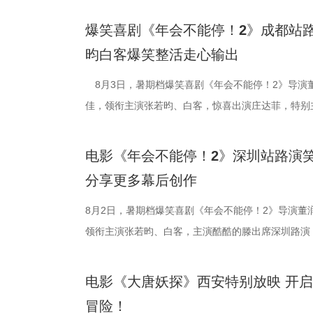
言：“我们从舞台走到大银幕后面，配合还是很默契。
腾、锅气升腾
酷、美食的烟
田雨，友情出
会更贴近一些，都比较内敛；张呈热血的一面和阿萨
员逐一亮相，
“硬菜”充满期
情洋溢。影片讲
爆笑喜剧《年会不能停！2》成都站路
读二人角色内核：“阿萨代表纯真，狄少代表求真，两
勺、切墩，学
重要场景将上
限流体验卡”
昀白客爆笑整活走心输出
总制片人曹紫建分享了创作团队探索国漫新类
忙，与徐福的
的战争场面与
导，应萝佳担
动画百花齐放，让观众看到更多元的作品。”制片人李
8月3日，暑期档爆笑喜剧《年会不能停！2》导演
付，但在相处
浩监制，文牧
出演，孙艺洲
打”导演的趣事，笑称导演“想要的东西都非常精密”
佳，领衔主演张若昀、白客，惊喜出演庄达菲，特别
够磨合成功。
夫主演，李治廷
情出演，童漠
终才呈现出这座充满生命力的长安城。配音导演张喆
雨，友情出演欧阳奋强出席成都路演，与观众近距离
闹。伴随着一
德、拉塞尔·希
分9.6，正在爆
合家庭观众看的一部电影——孩子看冒险和主角搭档
事。现场不同年龄、职业的观众走心分享观影感受，
味，也折射出
情出演。 海报
演热情似火 欢
电影《年会不能停！2》深圳站路演笑
与真挚。 大小观众踊跃分享 欢乐冒险
片讲述了“缺心眼”刘奔与“没脾气”马杰包子铺“癫疯”
餐馆的日常与
困境 电影《
应萝佳、张若
分享更多幕后创作
动现场不仅有主创们干货满满的分享，还有演员谭卓
卡”，由此开启掀桌狂欢、打脸逆袭的全新脑洞故事
的生活气息。
和羁绊，从烟
齐聚于此，既
男、罗圣灯、黄金豆，动画导演赵霁、李夏、梁旋等
担任总制片人，张若昀、白客、高叶领衔主演，大鹏
8月2日，暑期档爆笑喜剧《年会不能停！2》导演董
建了美食团队
时代动荡之中
围拉满，张若
观影感受。谭卓真诚赞道：“中国的动画越来越有自
洲特别主演，田雨、王耀庆特别出演，李乃文、李晨
领衔主演张若昀、白客，主演酷酷的滕出席深圳路演
式，前后尝试
成为故事展开的核
声此起彼伏；
越来越棒。我看得意犹未尽，有太多好看的画面和场
漠男、酷酷的滕、闫佩伦主演，钟汉良特邀出演。影片
动，畅聊创作细节与名场面，一路笑声不断。影片讲述
甚至需要借助
沈腾饰演的徐
张若昀饰演的
周铁男则称赞“这是一部诚意满满的原创动画电影。”
在爆笑热映，一起走进影院越笑越大「升」！
气”马杰包子铺“癫疯”相遇、喜提“无限流体验卡”，
不同饮食文化
蒋奇明饰演的
抛梗调侃，轻
电影《大唐妖探》西安特别放映 开
中落泪，并表示很喜欢这部电影的风格：“把大唐重
欢笑温情双向在线 成都站路演映后，导演董
袭的全新脑洞故事，由董润年执导，应萝佳担任总制
锅，热气升腾
条。徐福凭借
年和总制片人
冒险！