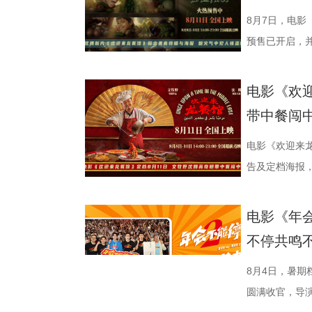
开启了一段笑闹互怼的刺激探案之旅。自定档以来，
8月7日，电影
欢乐热血的冒险故事，以及“喜剧+探案”的类型创新
预售已开启，并将
论。影片将于8月22日全国上映，8月7日多城特别放
迎来龙餐馆》
前点映火热进行中，预售现已全面开启。 主创
远赴中东谋生
电影《欢迎
货满满 活动现场趣味互动接连不断，有观众
馆，将中华美
带中餐闯
主创现场上手挑战，将片中巧思满满的机关设定延伸
人被迫卷入动
cos狄少、阿萨现身活动，邀请主创即兴配音互动。
生、赛夫（奥
电影《欢迎来
也围绕影片展开了真诚分享。 导演程腾率先分
人物之间的情感
告及定档海报，并
影我们做了六年，花大力气打造原创的机关长安城，
的温馨画面，
争美食大片，
现一个探案故事，让它适合全年龄段的朋友们观看。
馆》由文牧野
当地结识餐馆
电影《年
秘了“机关长安城”的设计理念：“我们构建的是一个
蒋奇明、奥马尔
发，他们也被
不停共鸣
把大唐与机关结构相融合，城市里翻转招牌、空中轨
映。 匠心烹
馆从生意渐入
靠机关运行的，希望让大家觉得熟悉的同时又感
此次发布的
间形成鲜明反
8月4日，暑期
出演雷淞然、张呈也在现场畅聊从舞台搭档到声音出
话和观众们隔
佳肴满桌，与
圆满收官，导