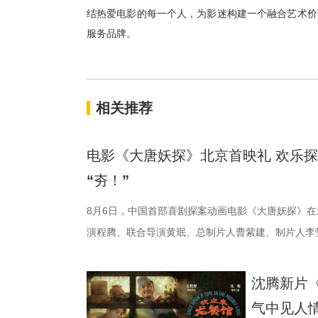
结热爱电影的每一个人，为影迷构建一个融合艺术价
服务品牌。
相关推荐
电影《大唐妖探》北京首映礼 欢乐
“夯！”
8月6日，中国首部喜剧探案动画电影《大唐妖探》
演程腾、联合导演黄珉、总制片人曹紫建、制片人李
白指导程寅，领衔声音出演雷淞然、张呈（排名不分
建、蔡海婷、范哲琛等主创悉数亮相，分享幕后趣事
沈腾新片
交流。 影片讲述了立志成为“长安第一神探”
气中见人
演 雷淞然）与初入长安的狼妖实习捕快阿萨（声音出