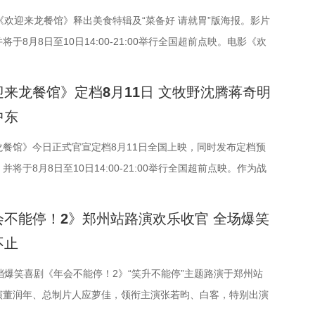
影片以其新奇的世界观、
《欢迎来龙餐馆》释出美食特辑及“菜备好 请就胃”版海报。影片
，引发了无数观众的热烈讨
于8月8日至10日14:00-21:00举行全国超前点映。电影《欢
映、8月8日—9日全国超
作为战争美食喜剧大片，讲述了中国厨师徐福（沈腾 饰）为还债
齐聚畅聊 幕后分享干
，在当地与餐馆经理马俊生（蒋奇明 饰）相识，并共同打理龙餐
来龙餐馆》定档8月11日 文牧野沈腾蒋奇明
特意带来鲁班锁，邀请
食带入异乡。在餐馆经营逐渐步入正轨之际，战火骤然降临，两
中东
至现实；更有观众专程
荡之中，在生存与抉择间面对命运考验。美食特辑以徐福、马俊
在火热的氛围中，主创们
马尔·谢里夫 饰）在龙餐馆的日常为线索，通过中华美食将各个
龙餐馆》今日正式官宣定档8月11日全国上映，同时发布定档预
享创作心得：“这部电
呈现给观众。“菜备好 请就胃”版海报则定格“一家三口”在后厨
将于8月8日至10日14:00-21:00举行全国超前点映。作为战
希望用轻松娱乐的方式呈
展现龙餐馆人与人之间鲜活、真实的一面。电影《欢迎来龙餐
影片讲述的是中国厨师徐福（沈腾 饰）为养家还债远赴中东，在
”联合导演黄珉紧接着揭
执导，宁浩监制，文牧野、郎群力、钟伟编剧，沈腾领衔主演，
经理马俊生（蒋奇明 饰），两人携手经营龙餐馆。然而战争突
会不能停！2》郑州站路演欢乐收官 全场爆笑
有着东方幻想的架空世界，
·谢里夫主演，李治廷特别出演，影片将于8月11日，全国上
迫卷入其中，不得不直面动荡与生存考验。定档预告呈现了龙餐
不止
道、机关餐馆，一切都是
制银幕美食奇观 龙餐馆“核心团队”首聚展现热闹氛围
正轨到突遭战争打断的转变过程，影片在热闹营业与战火四起之
到新奇。” 领衔声音
美食特辑以徐福、马俊生和龙餐馆的孩子们，通过视频电
差。定档海报中，徐福立于满是弹孔的红墙之前专注掌勺，前方
档爆笑喜剧《年会不能停！2》“笑升不能停”主题路演于郑州站
演搭档的感受。雷淞然直
空打招呼开头，迅速将观众带入烟火气十足的龙餐馆。炉火翻
身后未散的硝烟痕迹形成鲜明对照。定档预告与海报将战争的残
演董润年、总制片人应萝佳，领衔主演张若昀、白客，特别出演