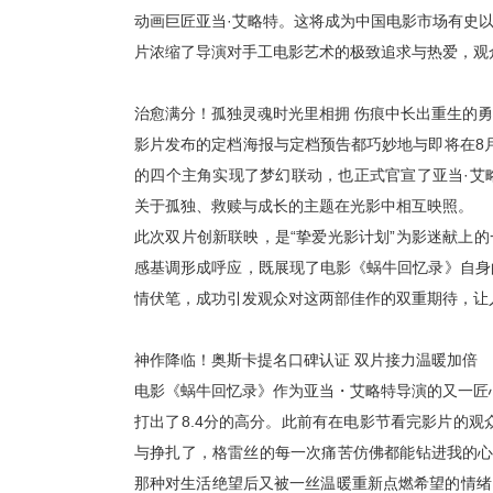
动画巨匠亚当·艾略特。这将成为中国电影市场有史
片浓缩了导演对手工电影艺术的极致追求与热爱，观
治愈满分！孤独灵魂时光里相拥 伤痕中长出重生的
影片发布的定档海报与定档预告都巧妙地与即将在
8
的四个主角实现了梦幻联动，也正式官宣了亚当·艾
关于孤独、救赎与成长的主题在光影中相互映照。
此次双片创新联映，是“挚爱光影计划”为影迷献上
感基调形成呼应，既展现了电影《蜗牛回忆录》自身
情伏笔，成功引发观众对这两部佳作的双重期待，让
神作降临！奥斯卡提名口碑认证 双片接力温暖加倍
电影《蜗牛回忆录》作为亚当・艾略特导演的又一匠
打出了
8.4
分的高分。此前有在电影节看完影片的观
与挣扎了，格雷丝的每一次痛苦仿佛都能钻进我的心
那种对生活绝望后又被一丝温暖重新点燃希望的情绪